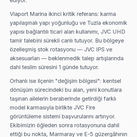
ediyor.
Tuzla JVC servis - TV Tamiri
Viaport Marina ikinci kritik referans: karma
Yetkili servis mi, bağımsız servis mi? Tuzla'da JVC ekra
yapılaşmalı yapı yoğunluğu ve Tuzla ekonomik
Yetkili: uzun bekleme süresi, yüksek parça fiyatı, büro
yapısı bağlantılı ticari alan kullanımı, JVC UHD
Fabrika Servis: aynı gün randevu, aynı orijinal parça,
tamir talebini sürekli canlı tutuyor. Bu bölgeye
Tuzla Tersaneleri aksı ve Marmaray ve E-5 güzergahı
özelleşmiş stok rotasyonu — JVC IPS ve
aksesuarları — beklenmedik talep artışlarında
Tuzla Bölgesi ve JVC TV Desteği
dahi teslim süresini 1 günde tutuyor.
İstanbul Anadolu Yakası içinde yer alan Tuzla, yaklaşı
Orhanlı ise ilçenin "değişim bölgesi": kentsel
dönüşüm sürecindeki bu alan, yeni konutlara
Tuzla Mahalle Bazlı JVC TV Servis Kapsamı
taşınan ailelerin beraberinde getirdiği farklı
Tuzla genelinde JVC televizyon paneli teknik servis hi
model karmasıyla birlikte JVC Fire
Akfırat, Anadolu, Aydınlı, Aydınlı OSB, Aydıntepe, Ca
görüntüleme sistemi başvurularını artırıyor.
Evliya Çelebi, Fatih, İçmeler, İstasyon, Mescit, Mim
Ekibimizin öğleden sonra rotasyonuna dahil
Orhanlı, Postane, Şifa, Tepeören, Yayla ve çevresinde
ettiği bu nokta, Marmaray ve E-5 güzergâhının