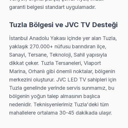
garanti belgesi standart uygulamadır.
15 yıllık JVC TV tamir deneyimi. Tuzla ve çevre ilçelere yer
· JVC fabrika servis sertifikası
· Orijinal ve OEM yedek parça tedarikçisi
Tuzla Bölgesi ve JVC TV Desteği
· 2010'dan günümüze tüm JVC modelleri
İstanbul Anadolu Yakası içinde yer alan Tuzla,
Tuzla Servis İstatistikleri
yaklaşık 270.000+ nüfusu barındıran ilçe,
· Tuzla'de
480+
JVC TV tamiri
Sanayi, Tersane, Teknoloji, Sahil yapısıyla
· Müşteri memnuniyeti
%98
dikkat çeker. Tuzla Tersaneleri, Viaport
· Ortalama tamir süresi:
1–2 iş günü
Marina, Orhanlı gibi önemli noktalar, bölgenin
· Tüm işlemler
2 yıl garantili
merkezini oluşturur. JVC LED TV sahipleri için
Tuzla genelinde yerinde servis sunmamız, bu
bölgenin yoğun talep almasının başlıca
Bu sayfayla ilgili hizmet sayfaları:
↑ JVC Servis Ana Sayfası
nedenidir. Teknisyenlerimiz Tuzla'deki tüm
mahallelere ortalama 30-45 dakikada ulaşır.
↑ Tuzla TV Servis Merkezi