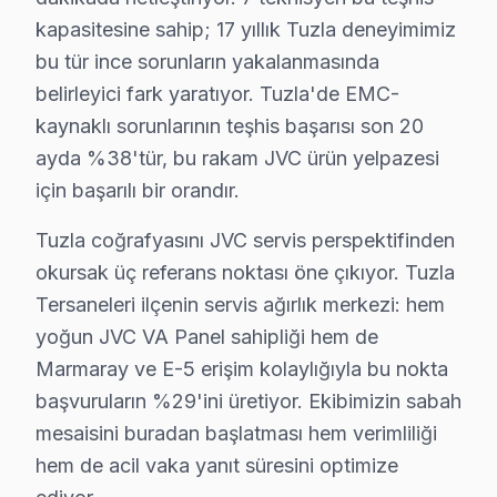
Tepeören Mahallesi'ndeki JVC TV kullanıcıları, tamir ta
kapasitesine sahip; 17 yıllık Tuzla deneyimimiz
Yayla'da JVC TV Servisi
bu tür ince sorunların yakalanmasında
belirleyici fark yaratıyor. Tuzla'de EMC-
Yayla Mahallesi'nde yaşayanlar, JVC TV cihazlarında mey
kaynaklı sorunlarının teşhis başarısı son 20
JVC Arızaları: Sahadan Gerçek Vakalar
ayda %38'tür, bu rakam JVC ürün yelpazesi
için başarılı bir orandır.
Geçen hafta Tuzla'dan Ayşe Hanım, JVC televizyonunun e
Ayşe Hanım’ın televizyonunun anakartı da zamanla yıpra
Tuzla coğrafyasını JVC servis perspektifinden
okursak üç referans noktası öne çıkıyor. Tuzla
Ayrıca, yerinde bakım hizmeti almak istenildiğinde, atö
Tersaneleri ilçenin servis ağırlık merkezi: hem
Tuzla Müşterilerinin JVC Servis Değerlendirm
yoğun JVC VA Panel sahipliği hem de
Marmaray ve E-5 erişim kolaylığıyla bu nokta
Ayşe Hanım, televizyonunun tamiri için bizimle çalıştı
başvuruların %29'ini üretiyor. Ekibimizin sabah
Tuzla bölgesinde Fabrika Servis olarak sunmuş olduğumu
mesaisini buradan başlatması hem verimliliği
Ayşe Hanım gibi birçok müşterimizin memnuniyeti, bizim
hem de acil vaka yanıt süresini optimize