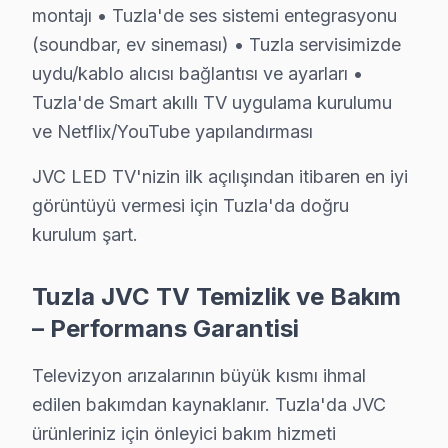
montajı • Tuzla'de ses sistemi entegrasyonu
» Tuzla ve çevre mahallelere aynı gün servis imkânı.
(soundbar, ev sineması) • Tuzla servisimizde
uydu/kablo alıcısı bağlantısı ve ayarları •
Tuzla'de JVC TV Teknik müdahale Maliyetleri
Tuzla'de Smart akıllı TV uygulama kurulumu
Tuzla'de JVC televizyon tamiri yaptırmadan önce fiyat bi
ve Netflix/YouTube yapılandırması
Teşhis ücretsiz. Cihazınızı inceledikten sonra arıza de
JVC LED TV'nizin ilk açılışından itibaren en iyi
Fiyatlar neye göre değişir: Arıza tipi, ekran boyutu ve
görüntüyü vermesi için Tuzla'da doğru
Ödeme kolaylığı: Kredi kartı, havale ve NFC ödeme kab
kurulum şart.
Garanti dahil: Verdiğimiz her fiyata 6 ay işçilik ve 1-2 y
» Tuzla'de aynı gün teşhis, şeffaf fiyat teklifi ve hızlı 
Tuzla JVC TV Temizlik ve Bakım
– Performans Garantisi
JVC Servisi Garanti ve Sonrası Destek
Tuzla JVC TV Servis Garanti Belgesi - 1 Yıl Parça Güvencesi
Televizyon arızalarının büyük kısmı ihmal
Tuzla JVC televizyon ünitesi tamir garantisi: 15 yıldır 
edilen bakımdan kaynaklanır. Tuzla'da JVC
ürünleriniz için önleyici bakım hizmeti
JVC işçilik garantisi: Tuzla'de 6 ay — aynı JVC sorunu