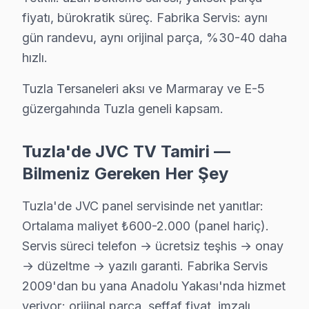
fiyatı, bürokratik süreç. Fabrika Servis: aynı
gün randevu, aynı orijinal parça, %30-40 daha
hızlı.
Tuzla Tersaneleri aksı ve Marmaray ve E-5
güzergahında Tuzla geneli kapsam.
Tuzla'de JVC TV Tamiri —
Bilmeniz Gereken Her Şey
Tuzla'de JVC panel servisinde net yanıtlar:
Ortalama maliyet ₺600-2.000 (panel hariç).
Servis süreci telefon → ücretsiz teşhis → onay
→ düzeltme → yazılı garanti. Fabrika Servis
JVC Uzman Teknisyen Ekibi — Tuzla
2009'dan bu yana Anadolu Yakası'nda hizmet
veriyor; orijinal parça, şeffaf fiyat, imzalı
Serkan Y. — JVC Servis Uzmanı