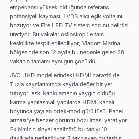
Mescit'te JVC TV Servisi
empedansı yüksek olduğunda referans
Mescit Mahallesi’nde, özellikle eski binalarda JVC telev
potansiyeli kayması, LVDS alıcı eşik voltajını
bozuyor ve Fire LED TV sistem sorunu belirtisi
Mimar Sinan'da JVC TV Servisi
üretiyor. Bu vakalar osiloskop ile tam
Mimar Sinan Mahallesi, eski ve yeni binaların bir arada
kesinlikte tespit edilebiliyor; Viaport Marina
bölgesinde son 12 ayda bu nedenle gelen 28
Orhanlı'da JVC TV Servisi
vakanın tamamı aynı gün çözüldü.
Orhanlı Mahallesi'nde oturanlar, JVC TV'leri için güven
JVC UHD modellerindeki HDMI paraziti de
Postane'de JVC TV Servisi
Tuzla kayıtlarımızda kayda değer bir yer
Postane Mahallesi’nde JVC TV sahipleri, arızalı televiz
tutuyor: eski kablolamanın yaygın olduğu
karma yapılaşmalı yapılarda HDMI kanalı
Şifa'da JVC TV Servisi
boyunca yayılan ortak-mod gürültüsü, Panel
Şifa Mahallesi'nde yaşayanlar, JVC TV onarımları ile ilg
arızası'ye benzer görüntü bozulması yaratıyor.
Ekibimizin sinyal analizörü bu tanıyı 10
Tepeören'de JVC TV Servisi
dakikada netleştiriyor. 7 teknisyen bu teşhis