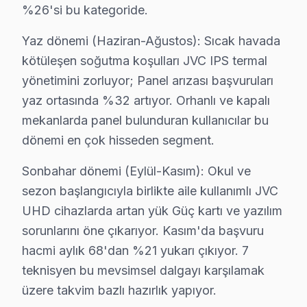
%26'si bu kategoride.
Tuzla Mahallelerinde JVC Servis Deneyimleri
Yaz dönemi (Haziran-Ağustos): Sıcak havada
Akfırat'ta JVC TV Servisi
kötüleşen soğutma koşulları JVC IPS termal
yönetimini zorluyor; Panel arızası başvuruları
Akfırat Mahallesi, son yıllarda yapılan yeni binalarla d
yaz ortasında %32 artıyor. Orhanlı ve kapalı
Anadolu'da JVC TV Servisi
mekanlarda panel bulunduran kullanıcılar bu
Anadolu Mahallesi’nde, eski binalarda yaşayan pek çok m
dönemi en çok hisseden segment.
Aydınlı'da JVC TV Servisi
Sonbahar dönemi (Eylül-Kasım): Okul ve
sezon başlangıcıyla birlikte aile kullanımlı JVC
Aydınlı Mahallesi sakinleri, özellikle yaşlı binalarda J
UHD cihazlarda artan yük Güç kartı ve yazılım
Aydınlı OSB'de JVC TV Servisi
sorunlarını öne çıkarıyor. Kasım'da başvuru
hacmi aylık 68'dan %21 yukarı çıkıyor. 7
Aydınlı OSB, ticari faaliyetlerin yoğun olduğu bir bölge
teknisyen bu mevsimsel dalgayı karşılamak
Aydıntepe'de JVC TV Servisi
üzere takvim bazlı hazırlık yapıyor.
Aydıntepe Mahallesi, genellikle yeni konut projeleriyle 