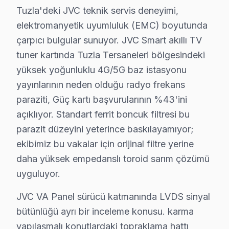
Tuzla'deki JVC teknik servis deneyimi,
Cami'de JVC TV Servisi
elektromanyetik uyumluluk (EMC) boyutunda
çarpıcı bulgular sunuyor. JVC Smart akıllı TV
Cami Mahallesi, özellikle eski yapılarla dolu. Sakinleri
tuner kartında Tuzla Tersaneleri bölgesindeki
Evliya Çelebi'de JVC TV Servisi
yüksek yoğunluklu 4G/5G baz istasyonu
Evliya Çelebi Mahallesi, son yıllarda yaşanan yağışlı h
yayınlarının neden olduğu radyo frekans
paraziti, Güç kartı başvurularının %43'ini
Fatih'te JVC TV Servisi
açıklıyor. Standart ferrit boncuk filtresi bu
Fatih Mahallesi, JVC televizyon kullanıcıları için çeşitl
parazit düzeyini yeterince baskılayamıyor;
ekibimiz bu vakalar için orijinal filtre yerine
İçmeler'de JVC TV Servisi
daha yüksek empedanslı toroid sarım çözümü
İçmeler Mahallesi, modern yapıları ve yaşam alanlarıyla
uyguluyor.
İstasyon'da JVC TV Servisi
JVC VA Panel sürücü katmanında LVDS sinyal
İstasyon Mahallesi, yaşanan elektrik kesintileri nedeni
bütünlüğü ayrı bir inceleme konusu. karma
yapılaşmalı konutlardaki topraklama hattı