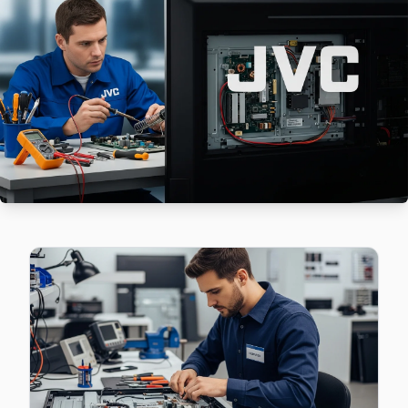
Cami sakinleri için JVC TV tamir hizmetimiz: teşhis ücretsiz,
Cami JVC Anakart Tamiri →
Evliya Çelebi JVC Servis
Evliya Çelebi'de JVC TV ekranında çizgi, donma ya da ses soru
Evliya Çelebi JVC Açılmıyor Arıza →
Fatih JVC Servis
Fatih'deki JVC TV kullanıcılarına ikinci el cihaz alırken de 
Tuzla JVC Servis →
İçmeler JVC Servis
Tuzla'nın İçmeler bölgesindeki JVC müşterilerimiz tamir tam
Tuzla JVC Servis →
İstasyon JVC Servis
İstasyon sakinleri için JVC TV tamir hizmetimiz: teşhis ücret