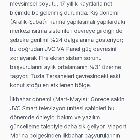
mevsimsel boyutu, 17 yıllık kayıtlarla net
En Çok Etkilenilen Modeller:
JVC LT-43C850 serisi.
biçimde belgelenmiş durumda. Kış dönemi
(Aralık-Şubat): karma yapılaşmalı yapılardaki
4. Anakart Arızaları
merkezi ısıtma sistemleri devreye girdiğinde
Fiziksel Belirtiler:
Televizyon açıldıktan sonra ses var
şebeke gerilimi %24 dalgalanma gösteriyor;
Neden:
Anakart üzerindeki bileşenlerin kalitesi, zama
bu doğrudan JVC VA Panel güç devresini
2025 Türkiye Fiyatı:
Bu arıza tamiri 1200 ₺ ile 1600 ₺
zorlayarak Fire ekran sistem sorunu
En Çok Etkilenilen Modeller:
JVC LT-55C670 serisi.
başvurularını aylık ortalamanın %31 üzerine
taşıyor. Tuzla Tersaneleri çevresindeki eski
5. Güç Kartı Sorunları
konut stoğu en etkilenen bölge.
Fiziksel Belirtiler:
Televizyon ya hiç açılmıyor ya da sık
İlkbahar dönemi (Mart-Mayıs): Görece sakin.
Neden:
Güç kaynağı devresindeki bileşenlerin zamanl
JVC Smart televizyon ünitesi sahipleri bu
2025 Türkiye Fiyatı:
Tamir ücreti 900 ₺ ile 1300 ₺ ara
dönemde önleyici bakım ve yazılım
En Çok Etkilenilen Modeller:
JVC LT-50C660 serisi.
güncelleme talebiyle daha sık geliyor. Viaport
Bu sorunlar, Tuzla'daki JVC televizyon sahiplerinin karş
Marina bölgesinden ilkbahar başvurularının