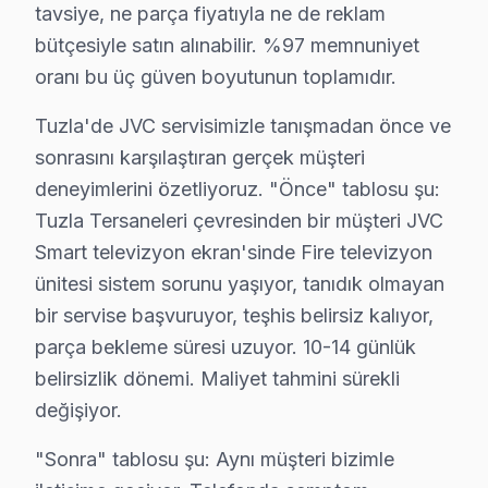
tavsiye, ne parça fiyatıyla ne de reklam
JVC Servis Yaklaşımımız
bütçesiyle satın alınabilir. %97 memnuniyet
Japon ses kalitesi ilkeleri doğrultusunda JVC TV'lerde p
oranı bu üç güven boyutunun toplamıdır.
bu TV TV Onarım Süreci
Tuzla'de JVC servisimizle tanışmadan önce ve
1. Müşteri bildirir, servis ekibi arıza semptomlarını di
sonrasını karşılaştıran gerçek müşteri
2. Termal kamera, osiloskop, ESR ölçer ile elektronik bil
deneyimlerini özetliyoruz. "Önce" tablosu şu:
3. Arıza kaynağı tespit edilir: panel mi, anakart mı, güç
Tuzla Tersaneleri çevresinden bir müşteri JVC
4. Yazılı fiyat teklifi sunulur; onay olmadan işlem başla
Smart televizyon ekran'sinde Fire televizyon
5. Orijinal veya OEM eşdeğer JVC parça ile onarım ta
ünitesi sistem sorunu yaşıyor, tanıdık olmayan
6. Tüm fonksiyonlar kapsamlı test edilir; garanti belgesi 
bir servise başvuruyor, teşhis belirsiz kalıyor,
parça bekleme süresi uzuyor. 10-14 günlük
JVC TV Bakım Tavsiyeleri
belirsizlik dönemi. Maliyet tahmini sürekli
JVC TV'ler için en yaygın kullanıcı hatası; güç dalgal
değişiyor.
JVC görüntüleme sistemi'niz arızalandığında verileri (
söz konusu model güvenilirliği standartlarında JVC serv
"Sonra" tablosu şu: Aynı müşteri bizimle