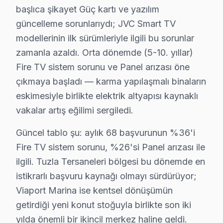
✓ Yazılı Garanti Belgesi
başlıca şikayet Güç kartı ve yazılım
✓ Orijinal Yedek Parça
güncelleme sorunlarıydı; JVC Smart TV
✓ Ücretsiz Arıza Tespiti
modellerinin ilk sürümleriyle ilgili bu sorunlar
zamanla azaldı. Orta dönemde (5-10. yıllar)
Tuzla, İstanbul'un köklü ilçelerinden biri olup bölgemizdeki İst
Fire TV sistem sorunu ve Panel arızası öne
çıkmaya başladı — karma yapılaşmalı binaların
Tuzla'den JVC Müşteri Hikayeleri
eskimesiyle birlikte elektrik altyapısı kaynaklı
Tuzla’da oturan Ali Bey, birkaç gün önce JVC televizyo
vakalar artış eğilimi sergiledi.
Bu diyalogdan öğrendiğimiz, Tuzla bölgesinde JVC televi
Güncel tablo şu: aylık 68 başvurunun %36'i
JVC televizyonları Tuzla’da genellikle 32, 43 ve 50 in
Fire TV sistem sorunu, %26'si Panel arızası ile
ilgili. Tuzla Tersaneleri bölgesi bu dönemde en
JVC Tamir Sürecinde Şeffaflık
istikrarlı başvuru kaynağı olmayı sürdürüyor;
Tuzla bölgesinden JVC televizyonlarında en sık karşıla
Viaport Marina ise kentsel dönüşümün
getirdiği yeni konut stoğuyla birlikte son iki
1. Ekranın Açılmaması
yılda önemli bir ikincil merkez haline geldi.