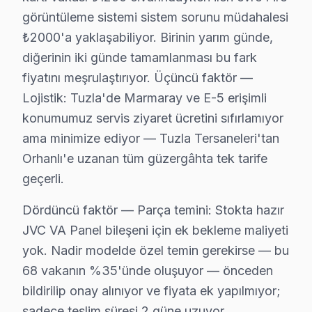
• Tuzla'de bağlantı portları ve konektör bakımı
görüntüleme sistemi sistem sorunu müdahalesi
Yılda en az bir kez profesyonel bakım, JVC televizyon 
₺2000'a yaklaşabiliyor. Birinin yarım günde,
diğerinin iki günde tamamlanması bu fark
Tuzla JVC Servis Hizmeti – Yerinde Tamir işle
fiyatını meşrulaştırıyor. Üçüncü faktör —
Tuzla'de aniden arızalanan JVC ekran ürünleriniz için 
Lojistik: Tuzla'de Marmaray ve E-5 erişimli
Tuzla'de yerinde servis avantajları:
konumumuz servis ziyaret ücretini sıfırlamıyor
• Tuzla'de randevu sonrası 1-2 saat içinde kapınızda
ama minimize ediyor — Tuzla Tersaneleri'tan
• Tuzla servisimizde tüm marka ve model uyumluluğu
Orhanlı'e uzanan tüm güzergâhta tek tarife
• Tuzla'de orijinal parça stok garantisi
geçerli.
• Tuzla servisimizde servis sonrası test ve kalibrasyon
Dördüncü faktör — Parça temini: Stokta hazır
• Tuzla'de fatura ve resmi garanti belgesi
JVC VA Panel bileşeni için ek bekleme maliyeti
Tuzla'da JVC yetkili servis kalitesinde hizmet alın, Tuzl
yok. Nadir modelde özel temin gerekirse — bu
68 vakanın %35'ünde oluşuyor — önceden
JVC Orijinal Yedek Parça Garantisi – Tuzla St
bildirilip onay alınıyor ve fiyata ek yapılmıyor;
Tuzla'de orijinal JVC yedek parça kullanmak, panel'ni
sadece teslim süresi 2 güne uzuyor.