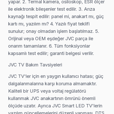
yapar. 2. Termal kamera, osiloskop, ESR ölçer
Tuzla'de JVC servis hizmetlerimizde sunduğumuz garant
ile elektronik bileşenler test edilir. 3. Arıza
Tuzla garanti kapsamımız — Tuzla servisimizde geçerli 
kaynağı tespit edilir: panel mi, anakart mı, güç
• Tuzla'de işçilik garantisi: 2 yıl
kartı mı, yazılım mı? 4. Yazılı fiyat teklifi
• Tuzla servisimizde yedek parça garantisi: 2 yıl (orijin
sunulur; onay olmadan işlem başlatılmaz. 5.
• Tuzla'de aynı arızanın tekrarında ücretsiz müdahale
Orijinal veya OEM eşdeğer JVC parça ile
• atölyemizde garanti belgesi ve fatura ile kayıt altına
onarım tamamlanır. 6. Tüm fonksiyonlar
Tuzla'de garanti dışı durumlar: Kullanıcı kaynaklı hasar
kapsamlı test edilir; garanti belgesi verilir.
JVC TV Bakım Tavsiyeleri
Tuzla'da Aynı Gün JVC Servis – Hızlı Müdahal
Arızalı televizyonlarınız günlük yaşamınızı aksatmasın
JVC TV'ler için en yaygın kullanıcı hatası; güç
Hızlı servis avantajlarımız:
dalgalanmalarına karşı koruma almamaktır.
Kaliteli bir UPS veya voltaj regülatörü
• Ortalama 1-2 saat içinde Tuzla adresinize ulaşırız
kullanmak JVC anakartının ömrünü önemli
• Tuzla stoğumuzda hazır yedek parça ile tek seferde
ölçüde uzatır. Ayrıca JVC Smart LED TV'lerin
• Tuzla genelinde hafta sonu ve tatil günlerinde servis
yazılım güncellemelerini düzenli yapması, DTS