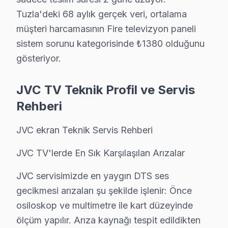
Tuzla'de temin ettiğimiz parçalar:
Tuzla'deki 68 aylık gerçek veri, ortalama
müşteri harcamasının Fire televizyon paneli
• Tuzla'de ekran panelleri (tüm boyut ve teknolojilerd
sistem sorunu kategorisinde ₺1380 olduğunu
• Tuzla servisimizde LED aydınlatma şeritleri ve sürücü
gösteriyor.
• Tuzla'de ana işlem kartı ve güç ünitesi
• Tuzla servisimizde sinyal kartı, inverter ve bağlantı p
JVC TV Teknik Profil ve Servis
• Tuzla'de 24 ay parça garantisi dahil
Rehberi
• Tuzla stoğumuzda olmayan parçalar 2-5 iş gününde
Muadil parça tercih etmeyin — Tuzla'da orijinal JVC p
JVC ekran Teknik Servis Rehberi
Tuzla JVC Servis Maliyetleri – Onaysız İşlem 
JVC TV'lerde En Sık Karşılaşılan Arızalar
JVC LED TV tamiri için Tuzla'da net ve önceden bildiri
JVC servisimizde en yaygın DTS ses
2025 Tuzla JVC görüntüleme sistemi servis ücretleri:
gecikmesi arızaları şu şekilde işlenir: Önce
• T-Con kartı değişimi: ₺350 – ₺900
osiloskop ve multimetre ile kart düzeyinde
ölçüm yapılır. Arıza kaynağı tespit edildikten
• Anakart tamiri/değişimi: ₺500 – ₺1.800