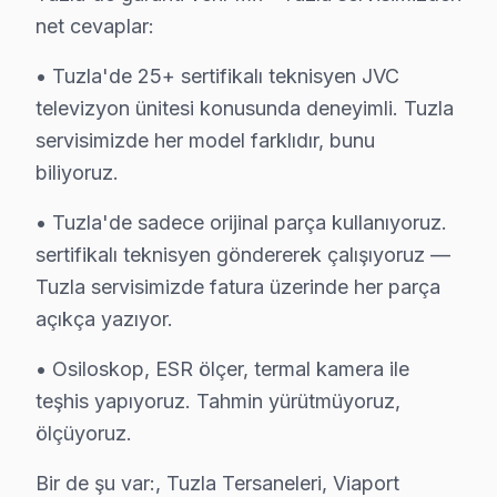
• Ekran parlaklığını Tuzla'de ortam ışığına göre ayarlay
net cevaplar:
• Enerji tasarrufu için kullanmadığınızda Tuzla'de ek
• Tuzla'de 25+ sertifikalı teknisyen JVC
Tuzla'da düzenli bakım ve doğru kullanım ile JVC TV'
televizyon ünitesi konusunda deneyimli. Tuzla
servisimizde her model farklıdır, bunu
JVC TV'lerde Sık Görülen Arızalar
biliyoruz.
Tuzla bölgesindeki JVC kullanıcılarının getirdiği TV'l
• Tuzla'de sadece orijinal parça kullanıyoruz.
Fire görüntüleme sistemi sistem sorunu: Tuzla'de JVC VA 
sertifikalı teknisyen göndererek çalışıyoruz —
Panel arızası: Tuzla'de UHD sistemini kullanan modell
Tuzla servisimizde fatura üzerinde her parça
Güç kartı: Tuzla'de IPS ekranlarda daha sık rastlıyoru
açıkça yazıyor.
Anakart: Tuzla'de bu sorunla başvuran müşteriler için 
» Tuzla'de tüm JVC model ve serilerinde VA Panel, IPS 
• Osiloskop, ESR ölçer, termal kamera ile
teşhis yapıyoruz. Tahmin yürütmüyoruz,
Tuzla JVC TV Arızaları – Televizyonunuz Soru
ölçüyoruz.
JVC televizyon'niz sorun mu çıkarıyor? Tuzla'de ücretsi
Bir de şu var:, Tuzla Tersaneleri, Viaport