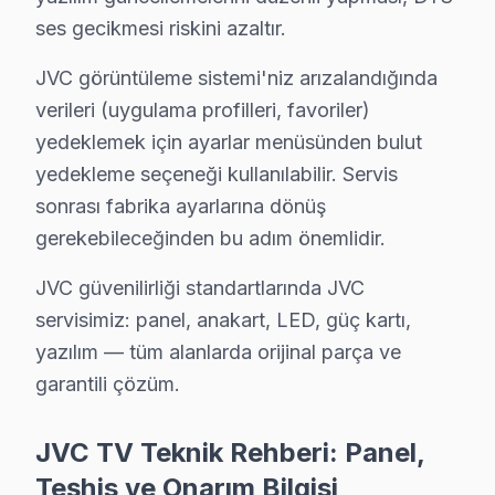
• Online randevu ve SMS bilgilendirme
ses gecikmesi riskini azaltır.
• Tuzla çoklu randevu çakışmasında alternatif teknisy
Tuzla'da JVC ekran arızalarınız için vakit kaybetmeyin
JVC görüntüleme sistemi'niz arızalandığında
verileri (uygulama profilleri, favoriler)
Tuzla JVC TV Uzmanı – 15 Yıllık Deneyim
yedeklemek için ayarlar menüsünden bulut
yedekleme seçeneği kullanılabilir. Servis
Tuzla'da JVC servis hizmetlerimiz, alanında uzman ve 
sonrası fabrika ayarlarına dönüş
Teknisyen kadromuzun özellikleri:
gerekebileceğinden bu adım önemlidir.
• Tuzla'de OLED, QLED ve Mini-LED panel uzmanlığı
• SMD lehimleme ve BGA reballing sertifikası
JVC güvenilirliği standartlarında JVC
• Tuzla'de JVC yazılım ve firmware uzmanı
servisimiz: panel, anakart, LED, güç kartı,
yazılım — tüm alanlarda orijinal parça ve
• Tuzla servisimizde binlerce başarılı tamir işlemi refe
garantili çözüm.
• Her teknisyen sigortalı ve kayıtlı
Tuzla'da JVC televizyonlarınızı emin ellere teslim edin
JVC TV Teknik Rehberi: Panel,
JVC Servisimizin Kapsamı – Tuzla ve Yakın İlç
Teşhis ve Onarım Bilgisi