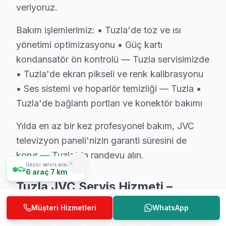
veriyoruz.
JVC parça güvencesi: Tuzla servisimizde orijinal veya 
bu marka'a özgü Fire panel başlatma hatası arızası da
Bakım işlemlerimiz: • Tuzla'de toz ve ısı
Yazılı taahhüt: Her Tuzla söz konusu model servis işle
yönetimi optimizasyonu • Güç kartı
7/24 bu TV Destek Hattı: Tuzla'den tamir sonrası so
kondansatör ön kontrolü — Tuzla servisimizde
• Tuzla'de ekran pikseli ve renk kalibrasyonu
Tuzla'de JVC Servis Deneyimi
• Ses sistemi ve hoparlör temizliği — Tuzla •
Tuzla'de JVC LED TV sorunu yaşayan bir kullanıcının se
Tuzla'de bağlantı portları ve konektör bakımı
Tuzla Tersaneleri bölgesinden başvuranların tipik şika
Yılda en az bir kez profesyonel bakım, JVC
Servis sürecinin başından sonuna kadar Tuzla'ye özgü 
televizyon paneli'nizin garanti süresini de
korur — Tuzla'da randevu alın.
Tuzla JVC TV Servisi – Sık Sorulan Sorular
Gezici servis aracımız
6
araç
7 km
S: Tuzla'de sabah aradığımda aynı gün servis mümk
Tuzla JVC Servis Hizmeti –
C: Evet, Tuzla'de sabah 9-10 arası arama yaparsanız Tu
Yerinde Tamir işlemi Konforu
Müşteri Hizmetleri
WhatsApp
S: Tuzla'de servis ücreti ödenmesine nasıl karar verili