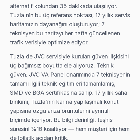
alternatif kolundan 35 dakikada ulaşılıyor.
Tuzla × JVC: Yerel İçerik ve Deneyim
Tuzla'nin bu üç referans noktası, 17 yıllık servis
17 yıllık Tuzla servis arşivi, JVC akıllı TV arıza tren
haritamızın dayanağını oluşturuyor; 7
Güncel tablo şu: aylık 68 başvurunun %36'i Fire TV sis
teknisyen bu haritayı her hafta güncellenen
Memnuniyet verisi yıllar içinde bir iyileşme hikayesi an
trafik verisiyle optimize ediyor.
Tuzla'de JVC televizyon arıza örüntülerinin mevsimsel
Tuzla'de JVC servisiyle kurulan güven ilişkisini
İlkbahar dönemi (Mart-Mayıs): Görece sakin. JVC Smart
üç bağımsız boyutta ele alıyoruz. Teknik
Yaz dönemi (Haziran-Ağustos): Sıcak havada kötüleşen
güven: JVC VA Panel onarımında 7 teknisyenin
Sonbahar dönemi (Eylül-Kasım): Okul ve sezon başlangı
tamamı ilgili teknik eğitimleri tamamlamış,
Tuzla'deki bu marka teknik servis deneyimi, elektroma
SMD ve BGA sertifikasına sahip. 17 yıllık saha
birikimi, Tuzla'nin karma yapılaşmalı konut
JVC VA Panel sürücü katmanında LVDS sinyal bütünlüğü 
yapısına özgü arıza örüntülerini ayrıntılı
JVC UHD modellerindeki HDMI paraziti de Tuzla kayıtlar
biçimde içeriyor. Bu bilgi derinliği, teşhis
Tuzla coğrafyasını JVC servis perspektifinden okursak 
süresini %16 kısaltıyor — hem müşteri için hem
Viaport Marina ikinci kritik referans: karma yapılaşma
de lojistik açıdan kritik.