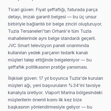
Orhanlı ise ilçenin "değişim bölgesi": kentsel dönüşüm 
Tuzla'de JVC servisiyle kurulan güven ilişkisini üç bağı
Ticari güven: Fiyat şeffaflığı, faturada parça
detayı, imzalı garanti belgesi — bu üç unsur
Ticari güven: Fiyat şeffaflığı, faturada parça detayı, 
birbiriyle bağlantılı bir belge zinciri oluşturuyor.
İlişkisel güven: 17 yıl boyunca Tuzla'de kurulan müşte
Tuzla Tersaneleri'tan Orhanlı'e tüm Tuzla
Tuzla'de JVC servisimizle tanışmadan önce ve sonrasını
mahallelerinde aynı belge standardı geçerli.
"Sonra" tablosu şu: Aynı müşteri bizimle iletişime geç
JVC Smart televizyon paneli onarımında
Viaport Marina mahallesindeki başka bir müşteri Panel 
kullanılan yedek parçanın tedarik kanalı
Tuzla'de JVC onarım maliyetini belirleyen faktörleri s
müşteri talep ettiğinde belgeleniyor — bu
İkinci faktör — Arıza derinliği: Yüzeysel Güç kartı va
şeffaflık politikasının pratiğe yansıması.
Dördüncü faktör — Parça temini: Stokta hazır JVC VA P
İlişkisel güven: 17 yıl boyunca Tuzla'de kurulan
müşteri ağı, yeni başvuruların %34'ini tavsiye
JVC TV Teknik Profil ve Servis Rehberi
kanalıyla üretiyor. Viaport Marina bölgesindeki
JVC ekran Teknik Servis Rehberi
müşterilerin önemli kısmı ilk kez bize
JVC TV'lerde En Sık Karşılaşılan Arızalar
başkasının yönlendirmesiyle geliyor — bu
JVC servisimizde en yaygın DTS ses gecikmesi arızaları 