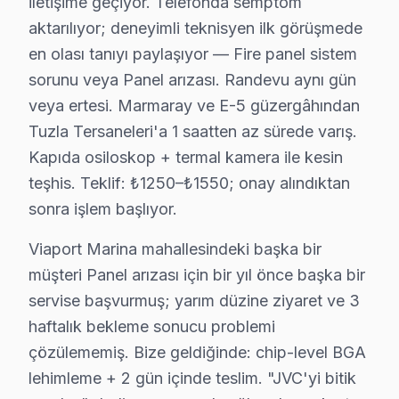
iletişime geçiyor. Telefonda semptom
JVC TV Teknik Rehberi: Panel, Teşhis ve Onarı
aktarılıyor; deneyimli teknisyen ilk görüşmede
JVC televizyonlarınızın tamir ve bakımında Tuzla serv
en olası tanıyı paylaşıyor — Fire panel sistem
sorunu veya Panel arızası. Randevu aynı gün
Neden Tuzla'de JVC teknik desteği Tercih Edi
veya ertesi. Marmaray ve E-5 güzergâhından
Tuzla Tersaneleri'a 1 saatten az sürede varış.
Tuzla JVC TV Ekran Anakart Profesyonel Servis ve Tamir
Kapıda osiloskop + termal kamera ile kesin
Tuzla'da JVC ekran'niz bozulduğunda aklınıza birkaç so
teşhis. Teklif: ₺1250–₺1550; onay alındıktan
• Tuzla'de 25+ sertifikalı teknisyen JVC televizyon üni
sonra işlem başlıyor.
• Tuzla'de sadece orijinal parça kullanıyoruz. sertifi
• Osiloskop, ESR ölçer, termal kamera ile teşhis yap
Viaport Marina mahallesindeki başka bir
Bir de şu var:, Tuzla Tersaneleri, Viaport Marina, Orh
müşteri Panel arızası için bir yıl önce başka bir
servise başvurmuş; yarım düzine ziyaret ve 3
Tuzla JVC TV Yerleştirme ve Bağlantı Hizmeti
haftalık bekleme sonucu problemi
çözülememiş. Bize geldiğinde: chip-level BGA
Yeni bir JVC televizyon aldıysanız, Tuzla'da profesyon
lehimleme + 2 gün içinde teslim. "JVC'yi bitik
Sunduğumuz kurulum seçenekleri: