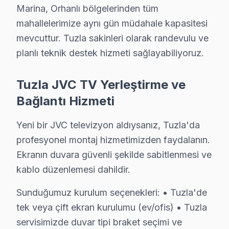
JVC televizyonlarda sık karşılaşılan arıza türleri ve belir
Marina, Orhanlı bölgelerinden tüm
• Tuzla'de Siyah Ekran / Görüntü Yok: LED backlight 
mahallelerimize aynı gün müdahale kapasitesi
• Tuzla'de Görüntü Var Ses Yok: Ses kartı veya hopa
mevcuttur. Tuzla sakinleri olarak randevulu ve
• Tuzla'de Kırmızı Işık Yanıp Sönüyor: Güç kartı (pow
planlı teknik destek hizmeti sağlayabiliyoruz.
• Tuzla'de Görüntüde Şerit / Çizgiler: Panel veya şeri
Tuzla JVC TV Yerleştirme ve
• Tuzla'de Smart ekran Donuyor: Firmware bozulması,
Bağlantı Hizmeti
• Tuzla'de televizyon ünitesi Açılmıyor: Kapasitör b
Tuzla bölgenizdeki JVC panel arızanız için aynı gün mü
Yeni bir JVC televizyon aldıysanız, Tuzla'da
profesyonel montaj hizmetimizden faydalanın.
JVC TV İçin Tuzla'deki Hizmet Seçenekleri
Ekranın duvara güvenli şekilde sabitlenmesi ve
JVC LED TV'niz için Tuzla'de profesyonel çözüm yelp
kablo düzenlemesi dahildir.
Görüntü Arızaları: JVC'ın VA Panel ve IPS panellerin
Sunduğumuz kurulum seçenekleri: • Tuzla'de
Elektronik Kart Servisi: Güç kaynağı kapasitör patlama
tek veya çift ekran kurulumu (ev/ofis) • Tuzla
Yazılım Müdahalesi: Smart görüntüleme sistemi platfo
servisimizde duvar tipi braket seçimi ve
LED ve Aydınlatma: Backlight şerit tamiri veya değişim