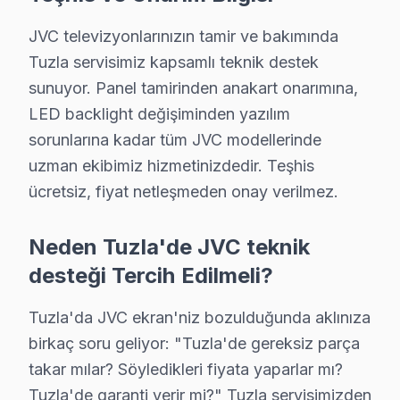
Tuzla ve yakın bölgelerde JVC akıllı TV servis ekibimi
JVC televizyonlarınızın tamir ve bakımında
Kapsama alanımız:
Tuzla servisimiz kapsamlı teknik destek
• Tuzla tüm semtler ve mahalleler
sunuyor. Panel tamirinden anakart onarımına,
• Bitişik ilçelere servis erişimi
LED backlight değişiminden yazılım
• Apartman, rezidans ve iş yeri servisi
sorunlarına kadar tüm JVC modellerinde
Tuzla çevresinde JVC servisi için hemen randevu oluş
uzman ekibimiz hizmetinizdedir. Teşhis
ücretsiz, fiyat netleşmeden onay verilmez.
JVC Televizyon Kullanım Kılavuzu – Tuzla Serv
Neden Tuzla'de JVC teknik
Televizyonunuzun ömrünü kısaltan alışkanlıklardan kaçın
desteği Tercih Edilmeli?
Teknisyen önerileri:
• Tuzla'de orijinal güç kablosu ve adaptör kullanın
Tuzla'da JVC ekran'niz bozulduğunda aklınıza
• Tuzla'de HDMI kablolarını çekip takmadan önce görü
birkaç soru geliyor: "Tuzla'de gereksiz parça
• Direkt güneş ışığı ve ısı kaynaklarından Tuzla'de tel
takar mılar? Söyledikleri fiyata yaparlar mı?
• Tuzla'de UPS veya gerilim regülatörü ile ani voltaj 
Tuzla'de garanti verir mi?" Tuzla servisimizden