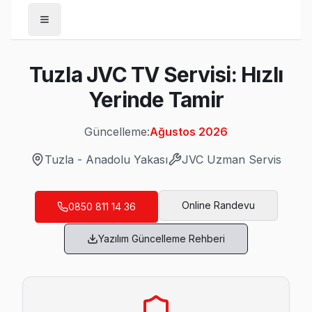
Anasayfa
Tuzla JVC TV Servisi: Hızlı
/
Tuzla
Yerinde Tamir
/
JVC
Güncelleme:
Ağustos 2026
Son Güncelleme:
Ağustos 2026
Tuzla
-
Anadolu Yakası
JVC
Uzman Servis
Online Randevu
0850 811 14 36
Tuzla'da Mahalle Mahalle JVC TV Servis
Yazılım Güncelleme Rehberi
Akfırat JVC Servis
Akfırat'deki JVC TV kullanıcılarına ikinci el cihaz alırken de
Akfırat JVC Anakart Tamiri →