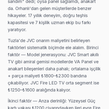
sandım" dedi; oysa panel sağlamdı, anakart
• Tuzla'de tek veya çift ekran kurulumu (ev/ofis)
da. Orhanlı'dan gelen müşterilerde benzer
• Tuzla servisimizde duvar tipi braket seçimi ve montaj
hikayeler. 17 yıllık deneyim, doğru teşhis
• Tuzla'de ses sistemi entegrasyonu (soundbar, ev si
kapasitesi ve 7 kişilik uzman ekip bu farkı
• Tuzla servisimizde uydu/kablo alıcısı bağlantısı ve ay
yaratıyor.
• Tuzla'de Smart akıllı TV uygulama kurulumu ve Net
Tuzla'de JVC onarım maliyetini belirleyen
JVC LED TV'nizin ilk açılışından itibaren en iyi görün
faktörleri sistematik biçimde ele alalım. Birinci
Tuzla JVC TV Temizlik ve Bakım – Performans
faktör — Model jenerasyonu: JVC Smart akıllı
TV gibi amiral gemisi modellerde VA Panel ve
Televizyon arızalarının büyük kısmı ihmal edilen bakım
anakart bileşenleri daha pahalı; ortalama işçilik
Bakım işlemlerimiz:
+ parça maliyeti ₺1800–₺2300 bandına
• Tuzla'de toz ve ısı yönetimi optimizasyonu
çıkabiliyor. JVC Fire LED TV orta segment ise
• Güç kartı kondansatör ön kontrolü — Tuzla servisi
₺1250–₺1600 aralığında kalıyor.
• Tuzla'de ekran pikseli ve renk kalibrasyonu
İkinci faktör — Arıza derinliği: Yüzeysel Güç
• Ses sistemi ve hoparlör temizliği — Tuzla
kartı vakası ₺1200 civarındayken ileri evre Fire