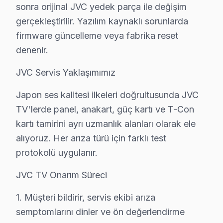
sonra orijinal JVC yedek parça ile değişim
• Kapasitör değişimi (anakart): ₺250 – ₺600
gerçekleştirilir. Yazılım kaynaklı sorunlarda
• Ses kartı/hoparlör tamiri: ₺300 – ₺700
firmware güncelleme veya fabrika reset
• Panel (ekran) değişimi: ₺1.500 – ₺8.000 (boyut ve te
denenir.
• Yazılım güncelleme ve hata giderme: ₺200 – ₺500
JVC Servis Yaklaşımımız
• LED backlight tamiri: ₺500 – ₺2.000
• Güç kartı (power board) tamiri: ₺400 – ₺1.200
Japon ses kalitesi ilkeleri doğrultusunda JVC
Tuzla'de ödeme kolaylığı:
TV'lerde panel, anakart, güç kartı ve T-Con
• Nakit, kredi kartı, taksit
kartı tamirini ayrı uzmanlık alanları olarak ele
• Fatura kesilir (KDV dahil)
alıyoruz. Her arıza türü için farklı test
protokolü uygulanır.
• Ön ödeme istenmez
Tuzla'da JVC servis fiyatı için randevu alın — teşhis üc
JVC TV Onarım Süreci
JVC TV Tamiri Garanti Belgesi – Tuzla Güvenc
1. Müşteri bildirir, servis ekibi arıza
semptomlarını dinler ve ön değerlendirme
JVC TV Servis Garanti Belgesi – Yazılı ve İmzalı Güvence