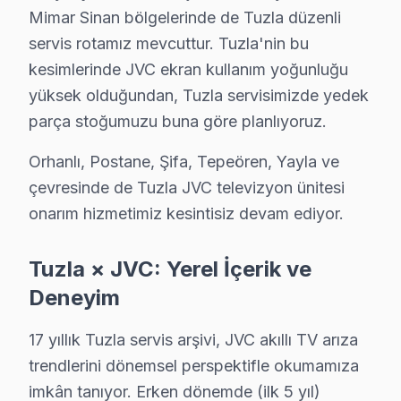
Mimar Sinan bölgelerinde de Tuzla düzenli
· Tuzla Samsung
· Tuzla LG
servis rotamız mevcuttur. Tuzla'nin bu
kesimlerinde JVC ekran kullanım yoğunluğu
· Tuzla Panasonic
· Tuzla Toshiba
yüksek olduğundan, Tuzla servisimizde yedek
parça stoğumuzu buna göre planlıyoruz.
Orhanlı, Postane, Şifa, Tepeören, Yayla ve
çevresinde de Tuzla JVC televizyon ünitesi
Tuzla'de JVC TV Tamiri — Bilmeniz Gereken
onarım hizmetimiz kesintisiz devam ediyor.
Tuzla'de JVC panel servisinde net yanıtlar: Ortalama
Tuzla × JVC: Yerel İçerik ve
Deneyim
JVC Tamir Uzmanlığı
17 yıllık Tuzla servis arşivi, JVC akıllı TV arıza
trendlerini dönemsel perspektifle okumamıza
✓ 15+ Yıl Deneyim
imkân tanıyor. Erken dönemde (ilk 5 yıl)