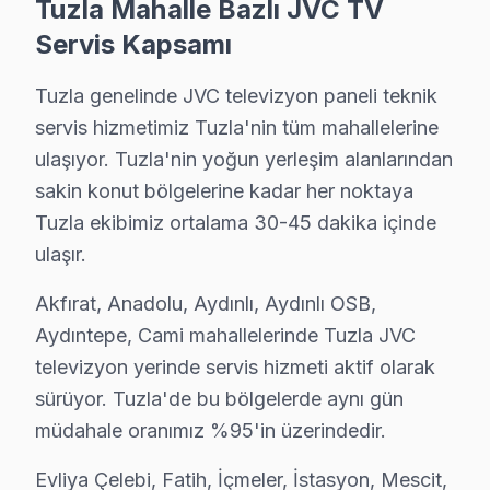
Tuzla Mahalle Bazlı JVC TV
Servis Kapsamı
Tuzla Yakın İlçelerde JVC Servisi
Tuzla genelinde JVC televizyon paneli teknik
· Ataşehir JVC
· Beykoz JVC
servis hizmetimiz Tuzla'nin tüm mahallelerine
ulaşıyor. Tuzla'nin yoğun yerleşim alanlarından
· Çekmeköy JVC
· Kadıköy JVC
sakin konut bölgelerine kadar her noktaya
Tuzla ekibimiz ortalama 30-45 dakika içinde
· Kartal JVC
· Maltepe JVC
ulaşır.
Akfırat, Anadolu, Aydınlı, Aydınlı OSB,
· Pendik JVC
· Sancaktepe JVC
Aydıntepe, Cami mahallelerinde Tuzla JVC
televizyon yerinde servis hizmeti aktif olarak
Tuzla Diğer Marka Servisleri
sürüyor. Tuzla'de bu bölgelerde aynı gün
· Tuzla Sony
· Tuzla Philips
müdahale oranımız %95'in üzerindedir.
· Tuzla Hi-Level
· Tuzla iFFALCON
Evliya Çelebi, Fatih, İçmeler, İstasyon, Mescit,