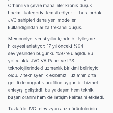
Fiziksel Belirtiler:
Televizyon açıldığında sadece LED 
Orhanlı ve çevre mahalleler kronik düşük
Neden:
Bu sorun genellikle güç kaynağındaki arızalarda
hacimli kategoriyi temsil ediyor — buralardaki
2025 Türkiye Fiyatı:
Tamir maliyeti genellikle 800 ₺ il
JVC sahipleri daha yeni modeller
En Çok Etkilenilen Modeller:
JVC LT-50C750 ve LT-43C
kullandığından arıza frekansı düşük.
Memnuniyet verisi yıllar içinde bir iyileşme
2. Yazılım Sorunları
hikayesi anlatıyor: 17 yıl önceki %94
Fiziksel Belirtiler:
Güncelleme sonrası televizyon donm
seviyesinden bugünkü %97'e ulaşıldı. Bu
Neden:
Bazı JVC modelleri, yazılım güncellemelerini d
yolculukta JVC VA Panel ve IPS
2025 Türkiye Fiyatı:
Yazılım hatası düzeltimi 300 ₺ ile
teknolojilerindeki uzmanlık birikimi belirleyici
En Çok Etkilenilen Modeller:
JVC LT-55C850 serisi.
oldu. 7 teknisyenlik ekibimiz Tuzla'nin orta
gelirli demografik profiline uygun bir hizmet
3. Backlight Problemleri
anlayışı geliştirdi; bu yaklaşım hem teknik
Fiziksel Belirtiler:
Ekranın belli bölgelerinde kararma ya
başarı oranını hem de iletişim kalitesini etkiledi.
Neden:
LED arka aydınlatma sisteminin zayıf olmasında
Tuzla'de JVC televizyon arıza örüntülerinin
2025 Türkiye Fiyatı:
Tamir maliyeti 700 ₺ ile 1000 ₺ a