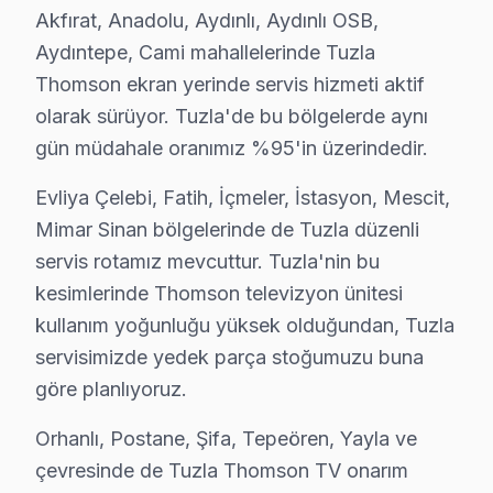
Akfırat, Anadolu, Aydınlı, Aydınlı OSB,
Bakım kapsamımız:
Aydıntepe, Cami mahallelerinde Tuzla
• Tuzla'de panel ve LED backlight kontrolü
Thomson ekran yerinde servis hizmeti aktif
• Soğutma fanı temizliği ve termal macun yenileme — 
olarak sürüyor. Tuzla'de bu bölgelerde aynı
• Tuzla'de anakart kapasitör ve kondansatör kontrolü
gün müdahale oranımız %95'in üzerindedir.
• HDMI port ve bağlantı noktası temizliği — Tuzla
Evliya Çelebi, Fatih, İçmeler, İstasyon, Mescit,
• Tuzla'de yazılım ve firmware güncelleme kontrolü
Mimar Sinan bölgelerinde de Tuzla düzenli
Tuzla'da düzenli bakım yaptıran müşterilerimizde arı
servis rotamız mevcuttur. Tuzla'nin bu
Tuzla Thomson TV Arızaları – Televizyonunuz
kesimlerinde Thomson televizyon ünitesi
kullanım yoğunluğu yüksek olduğundan, Tuzla
Thomson LED TV'niz sorun mu çıkarıyor? Tuzla'de ücrets
servisimizde yedek parça stoğumuzu buna
Thomson televizyonlarda sık karşılaşılan arıza türleri ve
göre planlıyoruz.
• Tuzla'de Siyah Ekran / Görüntü Yok: LED backlight 
Orhanlı, Postane, Şifa, Tepeören, Yayla ve
• Tuzla'de Görüntü Var Ses Yok: Ses kartı veya hopa
çevresinde de Tuzla Thomson TV onarım
• Tuzla'de Kırmızı Işık Yanıp Sönüyor: Güç kartı (pow