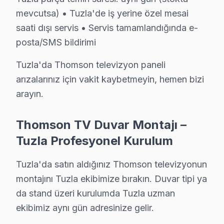
Kart Düzeyinde Arıza giderme: Ana kart, güç kartı ve 
mevcutsa) • Tuzla'de iş yerine özel mesai
Smart TV Platform Sorunları: TV ve Reparasyon platf
saati dışı servis • Servis tamamlandığında e-
Port ve Bağlantı Tamiri: HDMI, USB ve optik ses çıkış
posta/SMS bildirimi
» Tuzla genelinde mobil servis ekibimizle yerinde hizm
Tuzla'da Thomson televizyon paneli
arızalarınız için vakit kaybetmeyin, hemen bizi
Şeffaf Fiyatlandırma ve Müşteri Memnuniyeti
arayın.
Servis sürecinin başından sonuna kadar şeffaf fiyat poli
Ücretsiz Arıza Tespiti: Tuzla'de arıza tespiti tamamen 
Thomson TV Duvar Montajı –
Şeffaf Fiyat Teklifi: Hangi bileşenlerin değişeceğini, h
Tuzla Profesyonel Kurulum
Garantili Servis Avantajı: 6 ay-2 yıl garanti ile aynı s
Tuzla'da satın aldığınız Thomson televizyonun
» Basit arızalarda aynı gün servis tamamlanır. Karmaş
montajını Tuzla ekibimize bırakın. Duvar tipi ya
Thomson Servisi Garanti ve Sonrası Destek
da stand üzeri kurulumda Tuzla uzman
ekibimiz aynı gün adresinize gelir.
Tuzla Thomson TV Servis Garanti Belgesi - 1 Yıl Parça Güvenc