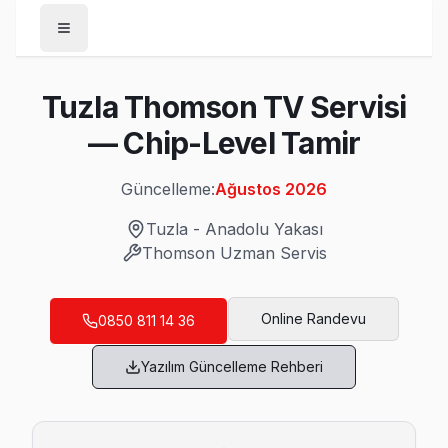
Anasayfa
Tuzla Thomson TV Servisi
/
Tuzla
— Chip-Level Tamir
/
Thomson
Güncelleme:
Ağustos 2026
Son Güncelleme:
Ağustos 2026
Tuzla
-
Anadolu Yakası
Thomson
Uzman Servis
Tuzla'da Mahalle Mahalle Thomson TV Ser
Online Randevu
0850 811 14 36
Akfırat Thomson Servis
Yazılım Güncelleme Rehberi
Akfırat bölgesindeki Thomson kullanıcıları için haftanın 7 gü
Thomson Servis Merkezi →