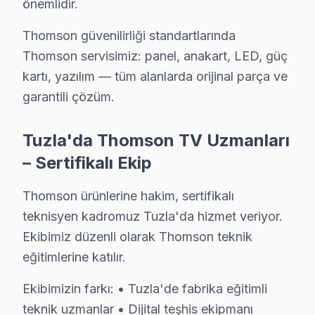
Ekibimizin farkı:
önemlidir.
• Tuzla'de fabrika eğitimli teknik uzmanlar
Thomson güvenilirliği standartlarında
• Dijital teşhis ekipmanı kullanımı
Thomson servisimiz: panel, anakart, LED, güç
• Tuzla servisimizde panel ölçüm ve oscilloskop analiz
kartı, yazılım — tüm alanlarda orijinal parça ve
• Tuzla'de müşteri yorumları ile kanıtlanmış kalite
garantili çözüm.
• Sürekli eğitim ve teknoloji takibi
Tuzla'da Thomson televizyonunuzun tamirini konusund
Tuzla'da Thomson TV Uzmanları
– Sertifikalı Ekip
Thomson Televizyon Kullanım Kılavuzu – Tuzla
Thomson ürünlerine hakim, sertifikalı
Televizyonunuzun ömrünü kısaltan alışkanlıklardan kaçı
teknisyen kadromuz Tuzla'da hizmet veriyor.
Teknisyen önerileri:
Ekibimiz düzenli olarak Thomson teknik
• Tuzla'de UPS veya gerilim regülatörü ile ani voltaj 
eğitimlerine katılır.
• Tuzla'de arka havalandırma boşluğunu mobilya vey
Ekibimizin farkı: • Tuzla'de fabrika eğitimli
• Yüksek nem ortamlarında Tuzla'de televizyon'yi ört
teknik uzmanlar • Dijital teşhis ekipmanı
• Tuzla'de HDMI kablolarını çekip takmadan önce ekr