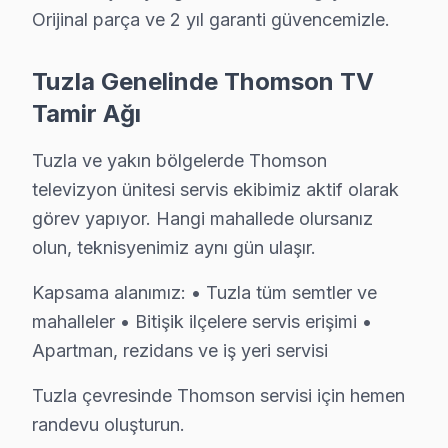
Orijinal parça ve 2 yıl garanti güvencemizle.
Fatih Mahallesi, dolu bir kültürel geçmişe sahip olup, 
Tuzla Genelinde Thomson TV
İçmeler'de Thomson TV Servisi
Tamir Ağı
İçmeler Mahallesi, sahil kenarında yer alması nedeniyl
Tuzla ve yakın bölgelerde Thomson
İstasyon'da Thomson TV Servisi
televizyon ünitesi servis ekibimiz aktif olarak
İstasyon Mahallesi, hızlı ulaşım olanakları ve hareketl
görev yapıyor. Hangi mahallede olursanız
Mescit'te Thomson TV Servisi
olun, teknisyenimiz aynı gün ulaşır.
Mescit Mahallesi, tarihi dokusu ve eski yerleşimleriyle 
Kapsama alanımız: • Tuzla tüm semtler ve
mahalleler • Bitişik ilçelere servis erişimi •
Orhanlı'da Thomson TV Servisi
Apartman, rezidans ve iş yeri servisi
Orhanlı, sanayinin ve ticaretin yoğun olduğu bir bölged
Tuzla çevresinde Thomson servisi için hemen
Postane'de Thomson TV Servisi
randevu oluşturun.
Postane Mahallesi, tarihi bir geçmişe sahip olmanın ya