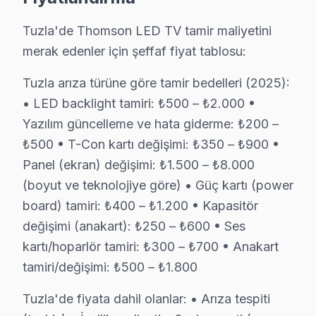
S: Tuzla'de servis ücreti ödenmesine nasıl karar verili
Tuzla'de Thomson LED TV tamir maliyetini
C: Tuzla servisimizde arıza tespiti sonrası, yapılacak i
merak edenler için şeffaf fiyat tablosu:
S: Tuzla'de tamir belgesi ve fatura ne zaman verilir?
Tuzla arıza türüne göre tamir bedelleri (2025):
C: Tamir tamamlandıktan sonra. Belgede yapılan işlem, ku
• LED backlight tamiri: ₺500 – ₺2.000 •
S: Tuzla'de tamir sırasında başka sorun bulunursa ne
Yazılım güncelleme ve hata giderme: ₺200 –
C: Tuzla müşterisine haber verilerek, ek sorunun onarı
₺500 • T-Con kartı değişimi: ₺350 – ₺900 •
S: Tuzla'de televizyon ünitesi'yi servis atölyesine g
Panel (ekran) değişimi: ₺1.500 – ₺8.000
C: Hayır, Tuzla genelinde ücretsiz kapıdan alım-tesli
(boyut ve teknolojiye göre) • Güç kartı (power
S: Tuzla'de tamir sonrası problem devam etmesi duru
board) tamiri: ₺400 – ₺1.200 • Kapasitör
C: Tuzla servisimizde garanti süresi içinde aynı sorunu
değişimi (anakart): ₺250 – ₺600 • Ses
S: Tuzla'de Thomson akıllı TV'lerde en sık karşılaşıl
kartı/hoparlör tamiri: ₺300 – ₺700 • Anakart
tamiri/değişimi: ₺500 – ₺1.800
C: Tuzla servisimizde Thomson yazılım güncelleme sorun
S: Tuzla'de bu TV 4K modeli modelinde hangi arızalar
Tuzla'de fiyata dahil olanlar: • Arıza tespiti
C: Tuzla'de Thomson 4K modeli modelinde yazılım günce