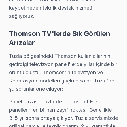
kaybetmeden teknik destek hizmeti
· Tuzla Samsung
· Tuzla LG
sağlıyoruz.
· Tuzla Panasonic
· Tuzla Toshiba
Thomson TV'lerde Sık Görülen
Arızalar
Tuzla bölgesindeki Thomson kullanıcılarının
Tuzla'de Thomson TV Servisi Hakkında Kıs
getirdiği televizyon paneli'lerde yıllar içinde bir
örüntü oluştu. Thomson'ın televizyon ve
Tuzla'de Thomson televizyon ünitesi servis sorunuza t
Reparasyon modelleri güçlü olsa da Tuzla'de
şu sorunlar öne çıkıyor:
Panel arızası: Tuzla'de Thomson LED
Thomson TV Servisi Hakkında
panellerin en bilinen zayıf noktası. Genellikle
3-5 yıl sonra ortaya çıkıyor. Tuzla servisimizde
✓ 15+ Yıl Deneyim
orijinal parça ile teknik onarım, 2 yıl garantiyle