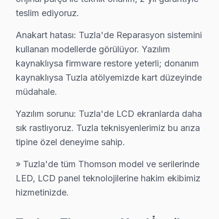
✓ Yazılı Garanti Belgesi
teslim ediyoruz.
✓ Orijinal Yedek Parça
✓ Ücretsiz Arıza Tespiti
Anakart hatası: Tuzla'de Reparasyon sistemini
kullanan modellerde görülüyor. Yazılım
Thomson TV'nin Tuzla'deki Yeri
kaynaklıysa firmware restore yeterli; donanım
kaynaklıysa Tuzla atölyemizde kart düzeyinde
Tuzla, İstanbul'un Anadolu Yakası'nda yer alan köklü bi
müdahale.
Tuzla'nın coğrafi konumu, İstanbul'un diğer bölgelerin
Yazılım sorunu: Tuzla'de LCD ekranlarda daha
Thomson markası, Tuzla'da çeşitli ekran modelleri ile di
sık rastlıyoruz. Tuzla teknisyenlerimiz bu arıza
Tuzla Mahallelerinde Thomson Servis Kapsam
tipine özel deneyime sahip.
Tuzla bölgesinde Thomson ekran'lerde sıkça karşılaşıl
» Tuzla'de tüm Thomson model ve serilerinde
1.
Panel Sorunu
LED, LCD panel teknolojilerine hakim ekibimiz
hizmetinizde.
Belirtisi:
Ekranda renk değişiklikleri, lekeler ya 
Neden:
Bu, genellikle panel teknolojisi ile alak