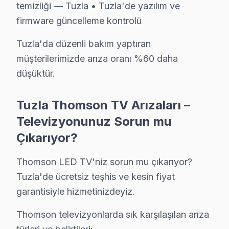
Fiyat:
Backlight değişimi için ₺1,500 - ₺3,000 ar
temizliği — Tuzla • Tuzla'de yazılım ve
Etkilenen Modeller:
Thomson 40UC6406 serisi
firmware güncelleme kontrolü
5.
Yazılım Sorunu
Tuzla'da düzenli bakım yaptıran
Belirtisi:
televizyon'nin uygulamalarının yavaş a
müşterilerimizde arıza oranı %60 daha
Neden:
Yazılım güncellemeleri ve sistem hatalar
düşüktür.
Fiyat:
Yazılım güncellemesi ya da tamiri için ₺500
Etkilenen Modeller:
Genellikle 2020 ve sonrası
Tuzla Thomson TV Arızaları –
Tuzla'nın mahallelerinde, bu sorunlarla başa çıkmak içi
Televizyonunuz Sorun mu
Çıkarıyor?
Tuzla ve Elektronik Tüketim Tarihi
Thomson LED TV'niz sorun mu çıkarıyor?
Akfırat'ta Thomson TV Servisi
Tuzla'de ücretsiz teşhis ve kesin fiyat
Akfırat Mahallesi, son yıllarda hızla gelişen bir bölge
garantisiyle hizmetinizdeyiz.
Anadolu'da Thomson TV Servisi
Thomson televizyonlarda sık karşılaşılan arıza
Anadolu Mahallesi, tarih boyunca farklı kültürlere ev 