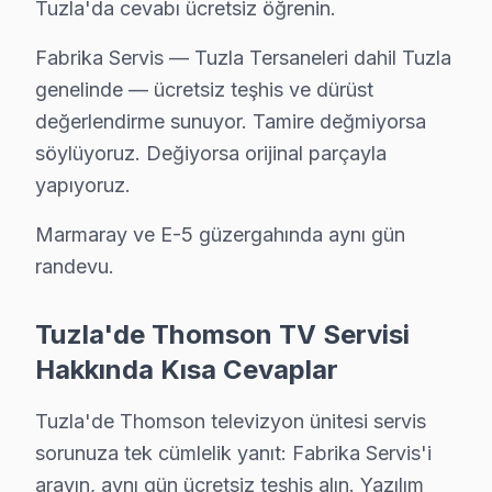
Tuzla'da cevabı ücretsiz öğrenin.
Fabrika Servis — Tuzla Tersaneleri dahil Tuzla
genelinde — ücretsiz teşhis ve dürüst
değerlendirme sunuyor. Tamire değmiyorsa
söylüyoruz. Değiyorsa orijinal parçayla
yapıyoruz.
Marmaray ve E-5 güzergahında aynı gün
randevu.
Tuzla'de Thomson TV Servisi
Hakkında Kısa Cevaplar
Tuzla'de Thomson televizyon ünitesi servis
Thomson Uzman Teknisyen Ekibi — Tuzla
sorunuza tek cümlelik yanıt: Fabrika Servis'i
arayın, aynı gün ücretsiz teşhis alın. Yazılım
Emre K. — Thomson Servis Uzmanı