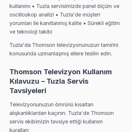
kullanımı • Tuzla servisimizde panel ölçüm ve
• Tuzla'de Smart televizyon ünitesi uygulamalarını düz
oscilloskop analizi • Tuzla'de müşteri
• Tuzla'de ekran temizliği için yalnızca kuru ya da haf
yorumları ile kanıtlanmış kalite • Sürekli eğitim
Tuzla'da düzenli bakım ve doğru kullanım ile Thomson
ve teknoloji takibi
Tuzla'da Thomson TV Yerinde Onarım – Eviniz
Tuzla'da Thomson televizyonunuzun tamirini
konusunda uzmanlaşmış ellere teslim edin.
Tuzla'da Thomson televizyonunuz arızalandığında onu b
Yerinde arıza giderme sürecimiz — Tuzla:
Thomson Televizyon Kullanım
• Tuzla'de randevu sonrası 1-2 saat içinde kapınızda
Kılavuzu – Tuzla Servis
• Tuzla servisimizde tüm marka ve model uyumluluğu
Tavsiyeleri
• Tuzla'de orijinal parça stok garantisi
• Tuzla servisimizde servis sonrası test ve kalibrasyon
Televizyonunuzun ömrünü kısaltan
• Tuzla'de fatura ve resmi garanti belgesi
alışkanlıklardan kaçının. Tuzla'de Thomson
Thomson LED TV ürünleriniz için Tuzla'de güvenilir ve
servis ekibimizin tavsiye ettiği kullanım
kuralları: