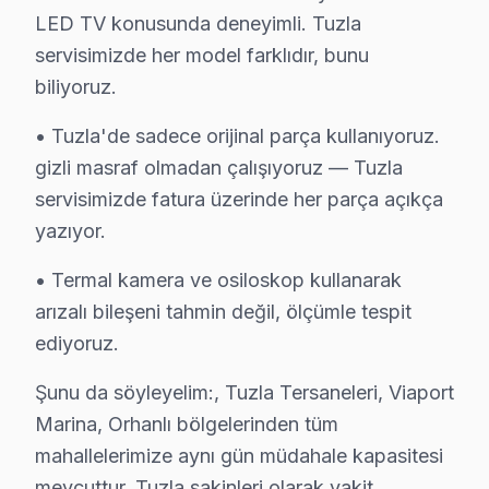
LED TV konusunda deneyimli. Tuzla
servisimizde her model farklıdır, bunu
biliyoruz.
Tuzla Yakın İlçelerde Thomson Servisi
· Ataşehir Thomson
· Beykoz Thomson
• Tuzla'de sadece orijinal parça kullanıyoruz.
gizli masraf olmadan çalışıyoruz — Tuzla
· Çekmeköy Thomson
· Kadıköy Thomson
servisimizde fatura üzerinde her parça açıkça
yazıyor.
· Kartal Thomson
· Maltepe Thomson
• Termal kamera ve osiloskop kullanarak
· Pendik Thomson
· Sancaktepe Thomson
arızalı bileşeni tahmin değil, ölçümle tespit
ediyoruz.
Tuzla Diğer Marka Servisleri
Şunu da söyleyelim:, Tuzla Tersaneleri, Viaport
· Tuzla Sony
· Tuzla Philips
Marina, Orhanlı bölgelerinden tüm
mahallelerimize aynı gün müdahale kapasitesi
· Tuzla Hi-Level
· Tuzla iFFALCON
mevcuttur. Tuzla sakinleri olarak vakit