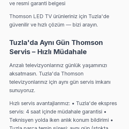
• Kapasitör değişimi (anakart): ₺250 – ₺600
ve resmi garanti belgesi
• Ses kartı/hoparlör tamiri: ₺300 – ₺700
Thomson LED TV ürünleriniz için Tuzla'de
• Anakart tamiri/değişimi: ₺500 – ₺1.800
güvenilir ve hızlı çözüm — bizi arayın.
Tuzla'de fiyata dahil olanlar:
• Arıza tespiti (teşhis)
Tuzla'da Aynı Gün Thomson
• İşçilik maliyeti
Servis – Hızlı Müdahale
• 2 yıl garanti (parça + işçilik)
Arızalı televizyonlarınız günlük yaşamınızı
• Sigortalı taşıma (gerekirse)
aksatmasın. Tuzla'da Thomson
Tuzla'da Thomson görüntüleme sistemi için fiyat almak:
televizyonlarınız için aynı gün servis imkanı
Thomson Parça Kalitesi – Tuzla Servisimizde 
sunuyoruz.
Hızlı servis avantajlarımız: • Tuzla'de ekspres
Tuzla Thomson TV Teknik Destek Kapsamımı
servis: 4 saat içinde müdahale garantisi •
Tuzla'de Thomson TV sahiplerine sunduğumuz teknik 
Teknisyen yolda iken anlık konum bildirimi •
LED/LCD Panel ve Ekran Onarımı: Renk bozulması, piks
Tuzla parça temin süresi: aynı gün (stokta