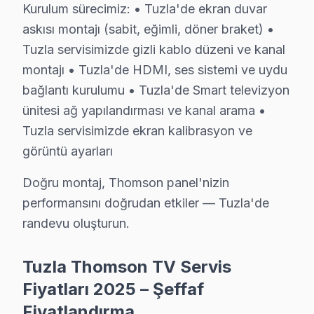
Tuzla'de Thomson TV tamirinde garanti politikamız net
Kurulum sürecimiz: • Tuzla'de ekran duvar
Tuzla servisinde işçilik garantisi: Thomson tamiri 6 
askısı montajı (sabit, eğimli, döner braket) •
Tuzla servisimizde gizli kablo düzeni ve kanal
söz konusu model parça garantisi: Tuzla'de değiştirdiği
montajı • Tuzla'de HDMI, ses sistemi ve uydu
Garanti belgesi: Her Tuzla Thomson tamiri sonrası imzalı,
bağlantı kurulumu • Tuzla'de Smart televizyon
Tuzla servis sonrası erişim: "Thomson TV'min sesi deği
ünitesi ağ yapılandırması ve kanal arama •
Tuzla servisimizde ekran kalibrasyon ve
Tuzla'de Thomson TV Servis Süreci
görüntü ayarları
Tuzla'de Thomson televizyon paneli servis sürecimiz n
İletişim: Marmaray ve E-5 güzergahı üzerinden Tuzla Ter
Doğru montaj, Thomson panel'nizin
Teşhis: Thomson televizyon'niz için ücretsiz ön değerle
performansını doğrudan etkiler — Tuzla'de
randevu oluşturun.
Onarım ve teslim: Onaylanan işlem Tersane hattındaki p
Tuzla Thomson TV Servisi – Sık Sorulan Sorul
Tuzla Thomson TV Servis
Fiyatları 2025 – Şeffaf
S: Tuzla'de sabah aradığımda aynı gün servis mümk
Fiyatlandırma
C: Evet, Tuzla'de sabah 9-10 arası arama yaparsanız Tu