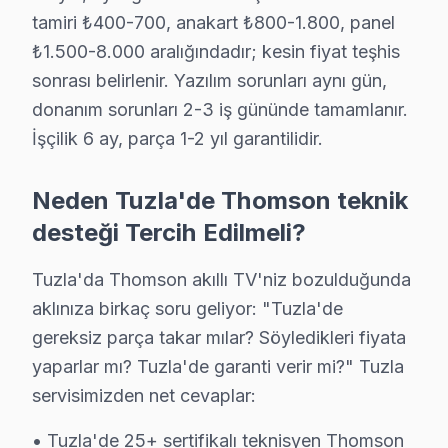
tamiri ₺400-700, anakart ₺800-1.800, panel
15 yıllık Thomson TV tamir deneyimi. Tuzla ve çevre ilçeler
₺1.500-8.000 aralığındadır; kesin fiyat teşhis
· Thomson fabrika servis sertifikası
· Orijinal ve OEM yedek parça tedarikçisi
sonrası belirlenir. Yazılım sorunları aynı gün,
· 2010'dan günümüze tüm Thomson modelleri
donanım sorunları 2-3 iş gününde tamamlanır.
İşçilik 6 ay, parça 1-2 yıl garantilidir.
Tuzla Servis İstatistikleri
· Tuzla'de
625+
Thomson TV tamiri
Neden Tuzla'de Thomson teknik
· Müşteri memnuniyeti
%96
desteği Tercih Edilmeli?
· Ortalama tamir süresi:
2–3 iş günü
· Tüm işlemler
2 yıl garantili
Tuzla'da Thomson akıllı TV'niz bozulduğunda
aklınıza birkaç soru geliyor: "Tuzla'de
gereksiz parça takar mılar? Söyledikleri fiyata
Bu sayfayla ilgili hizmet sayfaları:
↑ Thomson Servis Ana Sayfası
yaparlar mı? Tuzla'de garanti verir mi?" Tuzla
servisimizden net cevaplar:
↑ Tuzla TV Servis Merkezi
• Tuzla'de 25+ sertifikalı teknisyen Thomson