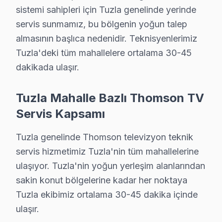
• Tuzla'de sadece orijinal parça kullanıyoruz. gizli m
sistemi sahipleri için Tuzla genelinde yerinde
• Termal kamera ve osiloskop kullanarak arızalı bileşe
servis sunmamız, bu bölgenin yoğun talep
Şunu da söyleyelim:, Tuzla Tersaneleri, Viaport Marin
almasının başlıca nedenidir. Teknisyenlerimiz
Tuzla'deki tüm mahallelere ortalama 30-45
Thomson TV'lerde Sık Görülen Arızalar
dakikada ulaşır.
Tuzla bölgesindeki Thomson kullanıcılarının getirdiği 
Tuzla Mahalle Bazlı Thomson TV
Panel arızası: Tuzla'de Thomson LED panellerin en biline
Servis Kapsamı
Anakart hatası: Tuzla'de Reparasyon sistemini kullan
Yazılım sorunu: Tuzla'de LCD ekranlarda daha sık rastl
Tuzla genelinde Thomson televizyon teknik
» Tuzla'de tüm Thomson model ve serilerinde LED, LCD 
servis hizmetimiz Tuzla'nin tüm mahallelerine
ulaşıyor. Tuzla'nin yoğun yerleşim alanlarından
Tuzla × Thomson: Yerel İçerik ve Deneyim
sakin konut bölgelerine kadar her noktaya
Tuzla ekibimiz ortalama 30-45 dakika içinde
Thomson TV Periyodik Bakımı – Tuzla Uzman 
ulaşır.
Thomson panel'nizin uzun yıllar sorunsuz çalışması i