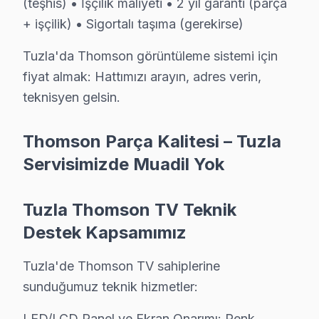
(teşhis) • İşçilik maliyeti • 2 yıl garanti (parça
S: Tuzla'de Thomson görüntüleme sistemi Smart aray
+ işçilik) • Sigortalı taşıma (gerekirse)
C: Tuzla servisimize başvurmadan önce şunları deneyin:
Tuzla'da Thomson görüntüleme sistemi için
fiyat almak: Hattımızı arayın, adres verin,
Tuzla'de Thomson Hizmete Nasıl Ulaşılır?
teknisyen gelsin.
Tuzla sakinleri için Thomson televizyon servisi her an 
Telefon: 0850 811 14 36
Thomson Parça Kalitesi – Tuzla
• Tuzla'de WhatsApp üzerinden de destek
Servisimizde Muadil Yok
• Tuzla genelinde aynı gün bu marka televizyon servis
• Tuzla'ye belirlenen saatte söz konusu model uzman
Tuzla Thomson TV Teknik
Tuzla Yerinde Servis Detayları: Tuzla'de Thomson akıllı
Destek Kapsamımız
Tuzla Tersaneleri, Viaport Marina, Orhanlı çevresind
Bizi bir kez deneyin, farkı görün. 0850 811 14 36
Tuzla'de Thomson TV sahiplerine
sunduğumuz teknik hizmetler:
Tuzla Thomson Televizyon Servisi İçin Güveni
LED/LCD Panel ve Ekran Onarımı: Renk