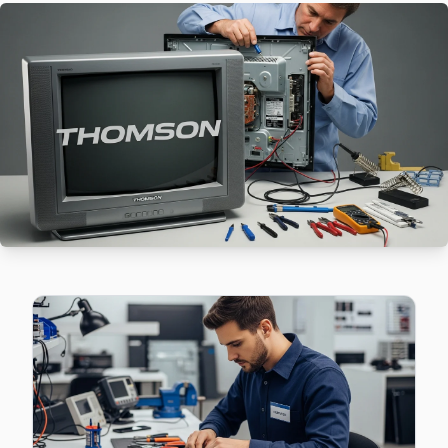
Tuzla'da Cami mahallesi için Thomson TV fiyat teklifi almak 
Tuzla TV Servis Merkezi →
Evliya Çelebi Thomson Servis
Thomson TV'de T-Con kart arızası Evliya Çelebi mahallesinde
Evliya Çelebi Thomson Anakart Tamiri →
Fatih Thomson Servis
Fatih bölgesindeki Thomson kullanıcıları için haftanın 7 günü
Fatih Thomson Anakart Tamiri →
İçmeler Thomson Servis
İçmeler sakinleri için Thomson TV tamir hizmetimiz: teşhis ü
İçmeler Thomson Anakart Tamiri →
İstasyon Thomson Servis
İstasyon sakinlerine özel: Thomson TV tamirinde parça değiş