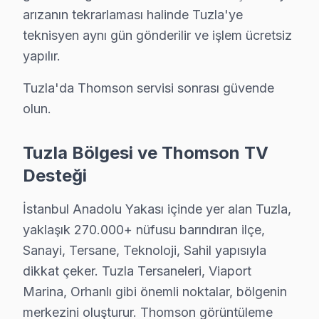
Tuzla'de Thomson Servisi: Fabrika Servis'in R
arızanın tekrarlaması halinde Tuzla'ye
Tuzla, tarih boyunca ticaretin ve sanayinin merkezi olm
teknisyen aynı gün gönderilir ve işlem ücretsiz
Tuzla'da Fabrika Servis'in avantajları arasında yerind
yapılır.
Sonuç olarak, Tuzla'da elektronik tüketiminde yaşanan 
Tuzla'da Thomson servisi sonrası güvende
olun.
Tuzla Thomson servis - TV Tamiri
Thomson televizyon'niz tamir edilebilir mi? Tuzla'da c
Tuzla Bölgesi ve Thomson TV
Fabrika Servis — Tuzla Tersaneleri dahil Tuzla geneli
Desteği
Marmaray ve E-5 güzergahında aynı gün randevu.
İstanbul Anadolu Yakası içinde yer alan Tuzla,
yaklaşık 270.000+ nüfusu barındıran ilçe,
Neden Tuzla'de Thomson teknik desteği Terci
Sanayi, Tersane, Teknoloji, Sahil yapısıyla
Tuzla Thomson TV Ekran Anakart Profesyonel Servis ve Tamir
dikkat çeker. Tuzla Tersaneleri, Viaport
Tuzla'da Thomson akıllı TV'niz bozulduğunda aklınıza b
Marina, Orhanlı gibi önemli noktalar, bölgenin
• Tuzla'de 25+ sertifikalı teknisyen Thomson LED TV k
merkezini oluşturur. Thomson görüntüleme