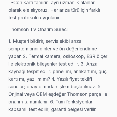
T-Con kartı tamirini ayrı uzmanlık alanları
Tuzla genelinde Thomson televizyon teknik servis hizm
olarak ele alıyoruz. Her arıza türü için farklı
Akfırat, Anadolu, Aydınlı, Aydınlı OSB, Aydıntepe, Ca
test protokolü uygulanır.
Evliya Çelebi, Fatih, İçmeler, İstasyon, Mescit, Mim
Thomson TV Onarım Süreci
Orhanlı, Postane, Şifa, Tepeören, Yayla ve çevresind
1. Müşteri bildirir, servis ekibi arıza
Thomson TV Teknik Rehberi: Panel, Teşhis ve 
semptomlarını dinler ve ön değerlendirme
Thomson televizyonlarınızın tamir ve bakımında Tuzla
yapar. 2. Termal kamera, osiloskop, ESR ölçer
ile elektronik bileşenler test edilir. 3. Arıza
Thomson TV Teknik Profil ve Servis Rehberi
kaynağı tespit edilir: panel mi, anakart mı, güç
Thomson TV Teknik Servis Rehberi
kartı mı, yazılım mı? 4. Yazılı fiyat teklifi
Thomson TV'lerde En Sık Karşılaşılan Arızalar
sunulur; onay olmadan işlem başlatılmaz. 5.
Orijinal veya OEM eşdeğer Thomson parça ile
Thomson servisimizde en yaygın yazılım güncelleme soru
onarım tamamlanır. 6. Tüm fonksiyonlar
bu cihaz Servis Yaklaşımımız
kapsamlı test edilir; garanti belgesi verilir.
marka kalitesi ilkeleri doğrultusunda bu marka televizyo