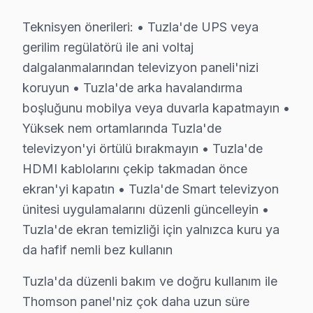
Tuzla'da Aynı Gün Thomson Servis – Hızlı Mü
Teknisyen önerileri: • Tuzla'de UPS veya
Arızalı televizyonlarınız günlük yaşamınızı aksatması
gerilim regülatörü ile ani voltaj
Hızlı servis avantajlarımız:
dalgalanmalarından televizyon paneli'nizi
• Tuzla'de ekspres servis: 4 saat içinde müdahale gara
koruyun • Tuzla'de arka havalandırma
• Teknisyen yolda iken anlık konum bildirimi
boşluğunu mobilya veya duvarla kapatmayın •
• Tuzla parça temin süresi: aynı gün (stokta mevcutsa
Yüksek nem ortamlarında Tuzla'de
• Tuzla'de iş yerine özel mesai saati dışı servis
televizyon'yi örtülü bırakmayın • Tuzla'de
• Servis tamamlandığında e-posta/SMS bildirimi
HDMI kablolarını çekip takmadan önce
ekran'yi kapatın • Tuzla'de Smart televizyon
Tuzla'da Thomson televizyon paneli arızalarınız için v
ünitesi uygulamalarını düzenli güncelleyin •
Thomson TV Duvar Montajı – Tuzla Profesyon
Tuzla'de ekran temizliği için yalnızca kuru ya
da hafif nemli bez kullanın
Tuzla'da satın aldığınız Thomson televizyonun montajın
Kurulum sürecimiz:
Tuzla'da düzenli bakım ve doğru kullanım ile
• Tuzla'de ekran duvar askısı montajı (sabit, eğimli, d
Thomson panel'niz çok daha uzun süre