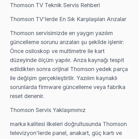
Thomson TV Servis Garanti Belgesi – Yazılı ve İmzalı Güvence
Thomson TV Teknik Servis Rehberi
Tuzla'da Thomson akıllı TV tamiri yaptıranlar için Tuz
Thomson TV'lerde En Sık Karşılaşılan Arızalar
Tuzla'de her onarımda ne sağlıyoruz?
• 2 yıl yazılı işçilik garantisi
Thomson servisimizde en yaygın yazılım
• Tuzla'de kullanılan orijinal parçalar için 2 yıl parça g
güncelleme sorunu arızaları şu şekilde işlenir:
• Aynı sorunun tekrarı → Tuzla'de ücretsiz yeniden 
Önce osiloskop ve multimetre ile kart
düzeyinde ölçüm yapılır. Arıza kaynağı tespit
• Resmi fatura + garanti belgesi (kağıt/dijital)
edildikten sonra orijinal Thomson yedek parça
Tuzla'de garanti süreci nasıl işler?
ile değişim gerçekleştirilir. Yazılım kaynaklı
Onarım bittikten sonra Tuzla servisimizde imzalı garanti
sorunlarda firmware güncelleme veya fabrika
Tuzla'da Thomson servisi sonrası güvende olun.
reset denenir.
Tuzla Bölgesi ve Thomson TV Desteği
Thomson Servis Yaklaşımımız
İstanbul Anadolu Yakası içinde yer alan Tuzla, yaklaşı
marka kalitesi ilkeleri doğrultusunda Thomson
televizyon'lerde panel, anakart, güç kartı ve
Tuzla Mahalle Bazlı Thomson TV Servis Kaps