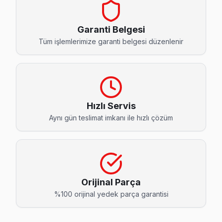
Anadolu Thomson Servis
Anadolu mahallesinde Thomson TV arızaları için aynı gün ran
Garanti Belgesi
Tuzla TV Servis Merkezi →
Tüm işlemlerimize garanti belgesi düzenlenir
Aydınlı Thomson Servis
Aydınlı'den gelen Thomson TV arızaları arasında en sık güç 
Tuzla TV Servis Merkezi →
Hızlı Servis
Aydınlı OSB Thomson Servis
Aynı gün teslimat imkanı ile hızlı çözüm
Thomson TV'nizin Aydınlı OSB adresine gelen ekibimiz osil
Aydınlı OSB Thomson Açılmıyor Arıza →
Aydıntepe Thomson Servis
Aydıntepe'de Thomson TV ses ama görüntü yok sorununu gene
Orijinal Parça
Thomson Servis Merkezi →
%100 orijinal yedek parça garantisi
Cami Thomson Servis