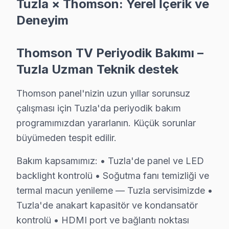
Fiyat:
2025 yılı itibarıyla panel değişimi için ₺2
Tuzla × Thomson: Yerel İçerik ve
Etkilenen Modeller:
Thomson 50UC6406 ve 55UC
Deneyim
2.
Anakart Sorunu
Belirtisi:
ekran'nin açılmaması ya da arızalı gör
Thomson TV Periyodik Bakımı –
Neden:
Elektronik bileşenlerin zamanla aşınması
Tuzla Uzman Teknik destek
Fiyat:
Anakart değişimi için 2025 yılında ₺1,500 
Etkilenen Modeller:
Özellikle Thomson 49UC640
Thomson panel'nizin uzun yıllar sorunsuz
çalışması için Tuzla'da periyodik bakım
3.
Güç Kartı Sorunu
programımızdan yararlanın. Küçük sorunlar
Belirtisi:
ekran'nin kapanması ya da açılmaması
büyümeden tespit edilir.
Neden:
Güç kaynağı ve voltaj problemleri; sıklık
Fiyat:
Güç kartı değişimi maliyeti 2025'te ₺1,000 
Bakım kapsamımız: • Tuzla'de panel ve LED
Etkilenen Modeller:
Thomson 32DF5003 gibi daha
backlight kontrolü • Soğutma fanı temizliği ve
4.
Backlight Sorunu
termal macun yenileme — Tuzla servisimizde •
Belirtisi:
Ekranda karanlık bölgelere ya da tamam
Tuzla'de anakart kapasitör ve kondansatör
Neden:
Backlight dizileri, uzun süreli kullanımda 
kontrolü • HDMI port ve bağlantı noktası