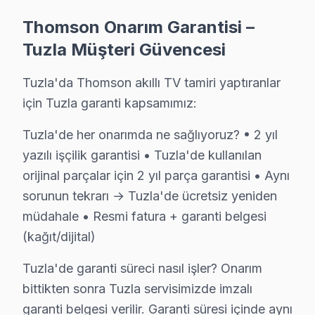
Thomson Onarım Garantisi –
Şifa'da Thomson TV Servisi
Tuzla Müşteri Güvencesi
Şifa Mahallesi, son yıllarda hızlı bir şekilde gelişen b
Tuzla'da Thomson akıllı TV tamiri yaptıranlar
Tepeören'de Thomson TV Servisi
için Tuzla garanti kapsamımız:
Tepeören, doğal güzellikleriyle bilinen, sakin bir yaş
Tuzla'de her onarımda ne sağlıyoruz? • 2 yıl
Yayla'da Thomson TV Servisi
yazılı işçilik garantisi • Tuzla'de kullanılan
Yayla Mahallesi, farklı sosyo-ekonomik grupların bir ara
orijinal parçalar için 2 yıl parça garantisi • Aynı
sorunun tekrarı → Tuzla'de ücretsiz yeniden
Thomson Teknoloji Evrimi ve Tamir Gereklilikl
müdahale • Resmi fatura + garanti belgesi
Tuzla, tarihi boyunca çeşitli medeniyetlere ev sahipliğ
(kağıt/dijital)
Tuzla’da Thomson TV tamir fiyatları, yapılacak işleme g
Tuzla'de garanti süreci nasıl işler? Onarım
Fiyatları etkileyen birkaç faktör bulunmaktadır. Önceli
bittikten sonra Tuzla servisimizde imzalı
garanti belgesi verilir. Garanti süresi içinde aynı