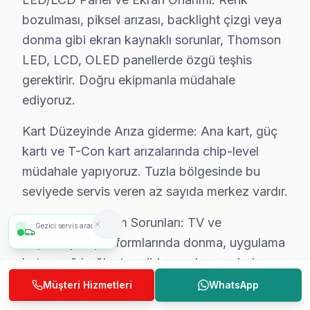
Tuzla'de Thomson marka televizyonunuz arızalandığınd
bozulması, piksel arızası, backlight çizgi veya
Tuzla Sektör Deneyimi: Tuzla ve çevre bölgelerde uzun
donma gibi ekran kaynaklı sorunlar, Thomson
Tuzla'de Profesyonel Garanti: Tuzla servisimizde her bu
LED, LCD, OLED panellerde özgü teşhis
Thomson Marka Eğitimi: bu marka yetkili servis hizmeti
gerektirir. Doğru ekipmanla müdahale
Tuzla Referansları: Tuzla sakinlerinin tercih ettiği T
ediyoruz.
Bizi bir kez deneyin, farkı görün. 0850 811 14 36
Kart Düzeyinde Arıza giderme: Ana kart, güç
kartı ve T-Con kart arızalarında chip-level
Uzman Thomson Teknisyen Ekibimiz
müdahale yapıyoruz. Tuzla bölgesinde bu
Tuzla Thomson Hizmet'in başarısı, Tuzla ekibimizin pro
seviyede servis veren az sayıda merkez vardır.
• Tuzla'de Thomson Yetkili Hizmet Sertifikasyonu
Smart TV Platform Sorunları: TV ve
Tuzla teknisyenlerimiz Thomson tarafından resmi eğitim
Gezici servis aracımız
3
araç
1,5 km
Reparasyon platformlarında donma, uygulama
• Tuzla'de BGA ve SMD Lehimleme Uzmanlığı
hatası, ağ bağlantısı gibi sorunlara yerinde
Anakart üzerindeki mikro arızaları tahmin değil, ölçüm
çözüm.
Müşteri Hizmetleri
WhatsApp
• Yazılım ve Firmware Yükseltmesi