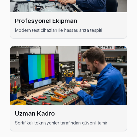
Thomson Servis Merkezi →
Mescit Thomson Servis
Profesyonel Ekipman
Mescit semtindeki Thomson TV sorunları için kapıya kadar s
Modern test cihazları ile hassas arıza tespiti
Mescit Thomson Anakart Tamiri →
Mimar Sinan Thomson Servis
Thomson marka TV'niz Mimar Sinan'de çalışmıyorsa teknik ek
Tuzla TV Servis Merkezi →
Orhanlı Thomson Servis
Orhanlı mahallesi Thomson TV servisi için ön değerlendirme
Thomson Servis Merkezi →
Postane Thomson Servis
Uzman Kadro
Postane bölgesindeki Thomson kullanıcıları için haftanın 7 g
Sertifikalı teknisyenler tarafından güvenli tamir
Tuzla TV Servis Merkezi →