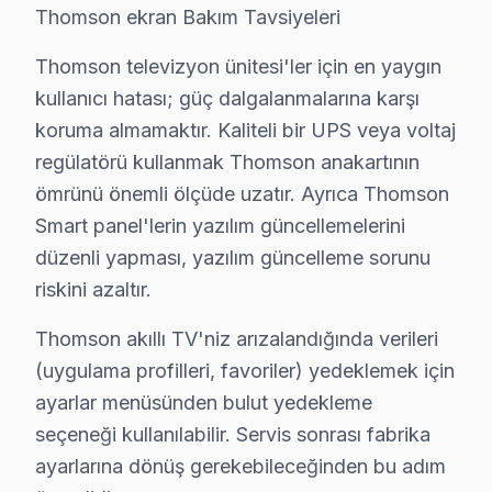
Thomson TV Onarım Süreci
Thomson ekran Bakım Tavsiyeleri
1. Müşteri bildirir, servis ekibi arıza semptomlarını di
Thomson televizyon ünitesi'ler için en yaygın
2. Termal kamera, osiloskop, ESR ölçer ile elektronik bil
kullanıcı hatası; güç dalgalanmalarına karşı
3. Arıza kaynağı tespit edilir: panel mi, anakart mı, güç
koruma almamaktır. Kaliteli bir UPS veya voltaj
4. Yazılı fiyat teklifi sunulur; onay olmadan işlem başla
regülatörü kullanmak Thomson anakartının
5. Orijinal veya OEM eşdeğer bu TV parça ile onarım 
ömrünü önemli ölçüde uzatır. Ayrıca Thomson
6. Tüm fonksiyonlar kapsamlı test edilir; garanti belgesi 
Smart panel'lerin yazılım güncellemelerini
Thomson ekran Bakım Tavsiyeleri
düzenli yapması, yazılım güncelleme sorunu
riskini azaltır.
bu marka televizyon ünitesi'ler için en yaygın kullan
bu cihaz akıllı TV'niz arızalandığında verileri (uygul
Thomson akıllı TV'niz arızalandığında verileri
bu marka güvenilirliği standartlarında söz konusu mode
(uygulama profilleri, favoriler) yedeklemek için
ayarlar menüsünden bulut yedekleme
Tuzla'da Thomson TV Uzmanları – Sertifikalı 
seçeneği kullanılabilir. Servis sonrası fabrika
Thomson ürünlerine hakim, sertifikalı teknisyen kadrom
ayarlarına dönüş gerekebileceğinden bu adım