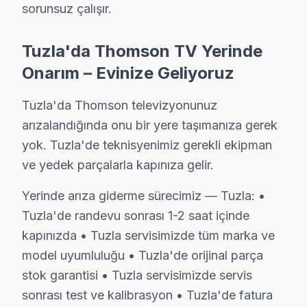
• Tuzla servisimizde gizli kablo düzeni ve kanal montaj
sorunsuz çalışır.
• Tuzla'de HDMI, ses sistemi ve uydu bağlantı kurul
Tuzla'da Thomson TV Yerinde
• Tuzla'de Smart televizyon ünitesi ağ yapılandırması
Onarım – Evinize Geliyoruz
• Tuzla servisimizde ekran kalibrasyon ve görüntü aya
Doğru montaj, Thomson panel'nizin performansını do
Tuzla'da Thomson televizyonunuz
arızalandığında onu bir yere taşımanıza gerek
Tuzla Thomson TV Servis Fiyatları 2025 – Şef
yok. Tuzla'de teknisyenimiz gerekli ekipman
Tuzla'de Thomson LED TV tamir maliyetini merak edenler
ve yedek parçalarla kapınıza gelir.
Tuzla arıza türüne göre tamir bedelleri (2025):
Yerinde arıza giderme sürecimiz — Tuzla: •
• LED backlight tamiri: ₺500 – ₺2.000
Tuzla'de randevu sonrası 1-2 saat içinde
• Yazılım güncelleme ve hata giderme: ₺200 – ₺500
kapınızda • Tuzla servisimizde tüm marka ve
• T-Con kartı değişimi: ₺350 – ₺900
model uyumluluğu • Tuzla'de orijinal parça
• Panel (ekran) değişimi: ₺1.500 – ₺8.000 (boyut ve te
stok garantisi • Tuzla servisimizde servis
• Güç kartı (power board) tamiri: ₺400 – ₺1.200
sonrası test ve kalibrasyon • Tuzla'de fatura