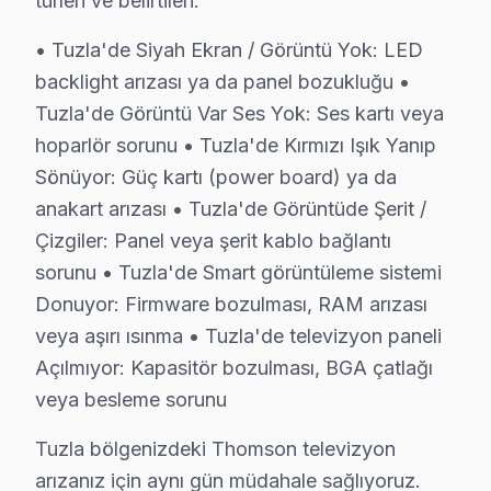
türleri ve belirtileri:
Aydınlı'da Thomson TV Servisi
• Tuzla'de Siyah Ekran / Görüntü Yok: LED
Aydınlı Mahallesi, yoğun bir nüfusa sahip ve genellikl
backlight arızası ya da panel bozukluğu •
Tuzla'de Görüntü Var Ses Yok: Ses kartı veya
Aydınlı OSB'de Thomson TV Servisi
hoparlör sorunu • Tuzla'de Kırmızı Işık Yanıp
Aydınlı Organize Sanayi Bölgesi, iş dünyasının merkezi
Sönüyor: Güç kartı (power board) ya da
anakart arızası • Tuzla'de Görüntüde Şerit /
Aydıntepe'de Thomson TV Servisi
Çizgiler: Panel veya şerit kablo bağlantı
Aydıntepe Mahallesi, sakinleri için doğayla iç içe bir 
sorunu • Tuzla'de Smart görüntüleme sistemi
Donuyor: Firmware bozulması, RAM arızası
Cami'de Thomson TV Servisi
veya aşırı ısınma • Tuzla'de televizyon paneli
Cami Mahallesi, hem tarihi yapıları hem de modern konut
Açılmıyor: Kapasitör bozulması, BGA çatlağı
Evliya Çelebi'de Thomson TV Servisi
veya besleme sorunu
Evliya Çelebi Mahallesi, sakinlerine tarih kokan bir at
Tuzla bölgenizdeki Thomson televizyon
arızanız için aynı gün müdahale sağlıyoruz.
Fatih'te Thomson TV Servisi