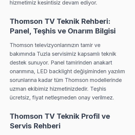
hizmetimiz kesintisiz devam ediyor.
• Tuzla'de Görüntüde Şerit / Çizgiler: Panel veya şeri
• Tuzla'de Smart görüntüleme sistemi Donuyor: Firmw
Thomson TV Teknik Rehberi:
• Tuzla'de televizyon paneli Açılmıyor: Kapasitör bo
Panel, Teşhis ve Onarım Bilgisi
Tuzla bölgenizdeki Thomson televizyon arızanız için a
Thomson televizyonlarınızın tamir ve
Tuzla Genelinde Thomson TV Tamir Ağı
bakımında Tuzla servisimiz kapsamlı teknik
Tuzla ve yakın bölgelerde Thomson televizyon ünitesi s
destek sunuyor. Panel tamirinden anakart
Kapsama alanımız:
onarımına, LED backlight değişiminden yazılım
• Tuzla tüm semtler ve mahalleler
sorunlarına kadar tüm Thomson modellerinde
uzman ekibimiz hizmetinizdedir. Teşhis
• Bitişik ilçelere servis erişimi
ücretsiz, fiyat netleşmeden onay verilmez.
• Apartman, rezidans ve iş yeri servisi
Tuzla çevresinde Thomson servisi için hemen randevu
Thomson TV Teknik Profil ve
Thomson Onarım Garantisi – Tuzla Müşteri G
Servis Rehberi