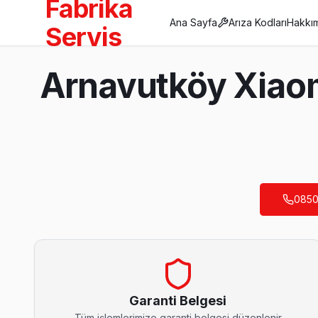
Fabrika
Ana Sayfa
Arıza Kodları
Hakkı
Servis
Anasayfa
Arnavutköy Xiaom
/
Arnavutköy
/
Xiaomi
Son Güncelleme:
Ağustos 2026
0850
Arnavutköy'da Mahalle Mahalle Xiaomi TV S
Adnan Menderes Xiaomi Servis
Arnavutköy'da Adnan Menderes bölgesindeki Xiaomi kullanıcılar
Arnavutköy TV Servis Merkezi →
Garanti Belgesi
Tüm işlemlerimize garanti belgesi düzenlenir