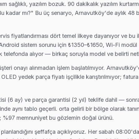
ım sağlıklı, yazılım bozuk. 90 dakikalık yazılım kurtar
r: "Bu kadar mı?" Bu üç senaryo, Arnavutköy'de aylık 48 
kada kapınızda: araç takip sistemimiz sayesinde ekibin konumunu an
 fiyatlandırması dört temel ilkeye dayanıyor ve bu ilke
. Android sistem sorunu için ₺1350–₺1650, Wi-Fi modül 
öy ekibimiz önce paneli test ediyor; değiştirilebilecek devre var mı
lk telefonda alıyor — birkaç soruyla model ve belirti net
şteri onayı alınmadan işlem başlatılmıyor. Arnavutköy'd
LED yedek parça fiyatı işçilikle karıştırılmıyor; fatu
rızalardan biri. Değişim için orijinal Türkiye distribütör parçası kul
tisi (6 ay) ve parça garantisi (2 yıl) teklife dahil — so
de aynı tablo geçerli. orta gelirli bir bölge olarak tan
ına tam donanımlı servis. Ekibimiz orijinal yedek parça ile geliyor, 
iyor; %97 memnuniyet bu gözlemin doğal ürünü.
planlandığını şeffafça açıklıyoruz. Her sabah 08:00'd