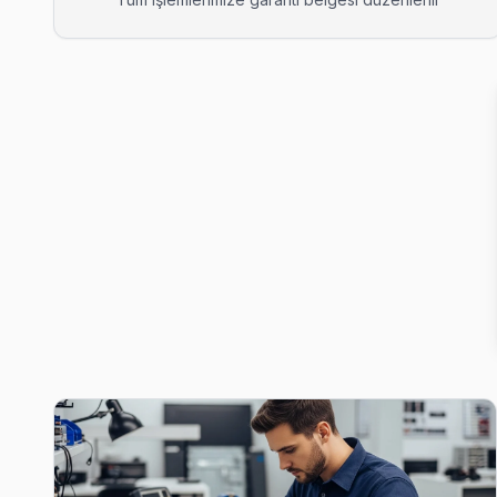
Anadolu Xiaomi Servis
Anadolu'deki Xiaomi TV sahiplerinin yüzde sekseni tamir için 
Anadolu Xiaomi Anakart Tamiri →
Atatürk Xiaomi Servis
Atatürk'deki Xiaomi TV sahiplerinin yüzde sekseni tamir için b
Atatürk Xiaomi Anakart Tamiri →
Baklalı Xiaomi Servis
Xiaomi TV'nizin Baklalı adresine gelen ekibimiz osiloskop ve
Xiaomi Servis Merkezi →
Balaban Xiaomi Servis
Balaban'den gelen Xiaomi TV arızaları arasında en sık güç kar
Balaban Xiaomi Anakart Tamiri →
Boğazköy İstiklal Xiaomi Servis