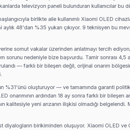
kanlarda televizyon paneli bulunduran kullanıcılar bu
 kadar ücretsiz teşhis yapıyoruz; tamir yapılmazsa ücret almıyoruz 
langıcıyla birlikte aile kullanımlı Xiaomi OLED cihazl
mi aylık 48'dan %35 yukarı çıkıyor. 9 teknisyen bu mev
a sonrası en çok ne soruyor? "Ne kadar sürer?" — çoğu Xiaomi arızas
erine somut vakalar üzerinden anlatmayı tercih ediyoruz
m sorunu nedeniyle bize başvurdu. Tamir sonrası 4,5 ay 
andı — farklı bir bileşen değil, orijinal onarım bölgesi
.
rına tam donanımlı servis. Ekibimiz orijinal yedek parça ile geliyor
n %31'ünü oluşturuyor — ve tamamında garanti politika
D onarımının ardından 18 ay sonra farklı bir bileşen a
ın kalitesiyle yeni arızanın ilişkisi olmadığı belgelendi.
 ve BGA ekipmanıyla geliyor; anakart düzeyinde arızayı yerinde teşh
ürüst diyalogların birikiminden oluşuyor. Xiaomi OLED 