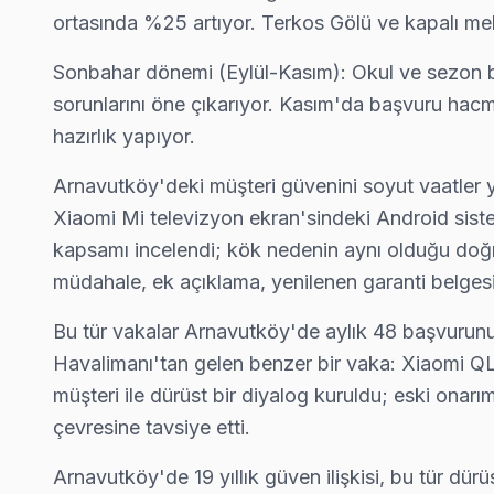
ortasında %25 artıyor. Terkos Gölü ve kapalı me
Ömerli Xiaomi Servis
Arnavutköy'da Ömerli mahallesi Xiaomi TV servisi için kapıya
Sonbahar dönemi (Eylül-Kasım): Okul ve sezon baş
Arnavutköy Xiaomi Servis →
sorunlarını öne çıkarıyor. Kasım'da başvuru hac
hazırlık yapıyor.
Sazlıbosna Xiaomi Servis
Arnavutköy'da Sazlıbosna mahallesi Xiaomi kullanıcıları arız
Arnavutköy'deki müşteri güvenini soyut vaatler y
Arnavutköy Xiaomi Servis →
Xiaomi Mi televizyon ekran'sindeki Android siste
kapsamı incelendi; kök nedenin aynı olduğu doğrul
Taşoluk Xiaomi Servis
müdahale, ek açıklama, yenilenen garanti belgesi
Arnavutköy genelinde Taşoluk bölgesinde Xiaomi TV kullanıcıla
Taşoluk Xiaomi Anakart Tamiri →
Bu tür vakalar Arnavutköy'de aylık 48 başvurunu
Havalimanı'tan gelen benzer bir vaka: Xiaomi QLE
Tayakadın Xiaomi Servis
müşteri ile dürüst bir diyalog kuruldu; eski onarım
Xiaomi TV'nizin Tayakadın adresine gelen ekibimiz osiloskop
çevresine tavsiye etti.
Arnavutköy Xiaomi Servis →
Arnavutköy'de 19 yıllık güven ilişkisi, bu tür d
Terkos Xiaomi Servis