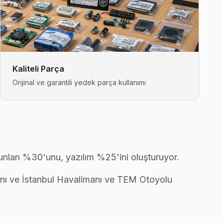
nde Arnavutköy'nın en deneyimli ekibi.
kluğu ve ekran titremesi geçiyor.
Kaliteli Parça
Orijinal ve garantili yedek parça kullanımı
ri önünde anlatıyoruz. Arnavutköy standartlarımız bu.
runları %30'unu, yazılım %25'ini oluşturuyor.
nda ücretsiz bakım taahhüdümüz belgede yazıyor.
imanı ve İstanbul Havalimanı ve TEM Otoyolu
oruz — bu taahhüdümüz.