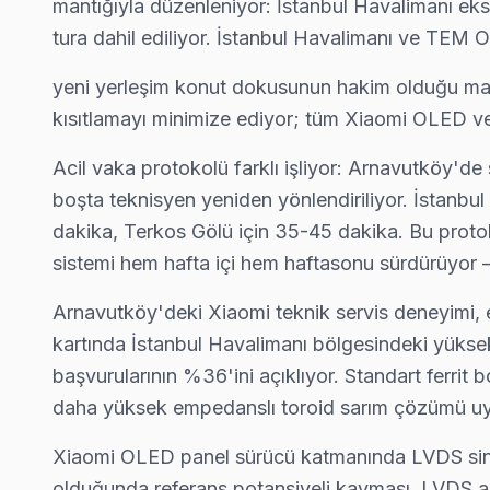
mantığıyla düzenleniyor: İstanbul Havalimanı eksen
İmrahor mahallesi Xiaomi TV servis hattımız günlük olarak bu b
tura dahil ediliyor. İstanbul Havalimanı ve TEM O
İmrahor Xiaomi Açılmıyor Arıza →
yeni yerleşim konut dokusunun hakim olduğu mahal
İslambey Xiaomi Servis
kısıtlamayı minimize ediyor; tüm Xiaomi OLED ve Q
Arnavutköy'da İslambey mahallesi Xiaomi TV servisi için kapı
Arnavutköy Xiaomi Servis →
Acil vaka protokolü farklı işliyor: Arnavutköy
boşta teknisyen yeniden yönlendiriliyor. İstanbul
Karaburun Xiaomi Servis
dakika, Terkos Gölü için 35-45 dakika. Bu protok
Xiaomi TV'niz Karaburun'de arıza yaptıysa taşımanıza gerek y
sistemi hem hafta içi hem haftasonu sürdürüyor — 
Arnavutköy TV Servis Merkezi →
Arnavutköy'deki Xiaomi teknik servis deneyimi, 
Karlıbayır Xiaomi Servis
kartında İstanbul Havalimanı bölgesindeki yükse
Karlıbayır'de Xiaomi TV ses ama görüntü yok sorununu genelli
başvurularının %36'ini açıklıyor. Standart ferrit b
Karlıbayır Xiaomi Açılmıyor Arıza →
daha yüksek empedanslı toroid sarım çözümü uy
Mareşal Fevzi Çakmak Xiaomi Servis
Xiaomi OLED panel sürücü katmanında LVDS sinya
Xiaomi TV Mareşal Fevzi Çakmak adresinde firmware güncelle
olduğunda referans potansiyeli kayması, LVDS alıc