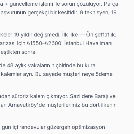
ma + güncelleme işlemi ile sorun çözülüyor. Parça
başvurunun gerçekçi bir kesitidir. 9 teknisyen, 19
lık görebiliyorsunuz.
ler 19 yıldır değişmedi. İlk ilke — Ön şeffaflık:
arızası için ₺1550–₺2600. İstanbul Havalimanı
, bunu netleştiriyor — gereksiz harcama olmuyor.
leştikten sonra.
e 48 aylık vakaların hiçbirinde bu kural
ra kalemler ayrı. Bu sayede müşteri neye ödeme
lanıyoruz.
nradan sürpriz kalem çıkmıyor. Sazlıdere Barajı ve
ınan Arnavutköy'de müşterilerimiz bu dört ilkenin
çoğu arıza yerinde çözülüyor.
a gün içi randevular güzergah optimizasyon