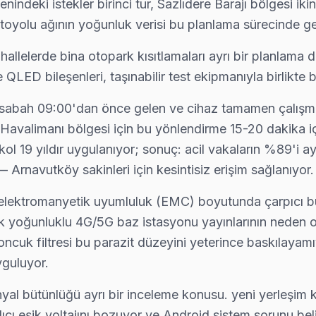
indeki istekler birinci tur, Sazlıdere Barajı bölgesi ik
ölgeye uğruyor. 15 yıllık deneyimle Xiaomi anakart, panel ve güç kar
toyolu ağının yoğunluk verisi bu planlama sürecinde ger
lelerde bina otopark kısıtlamaları ayrı bir planlama d
LED bileşenleri, taşınabilir test ekipmanıyla birlikte 
ya kadar ücretsiz teşhis yapıyoruz; tamir yapılmazsa ücret almıyor
'de sabah 09:00'dan önce gelen ve cihaz tamamen çalış
 Havalimanı bölgesi için bu yönlendirme 15-20 dakika i
ol 19 yıldır uygulanıyor; sonuç: acil vakaların %89'i
ok — teknik ekibimiz Karaburun adresine aynı gün geliyor, teşhis üc
Arnavutköy sakinleri için kesintisiz erişim sağlanıyor.
elektromanyetik uyumluluk (EMC) boyutunda çarpıcı bul
k yoğunluklu 4G/5G baz istasyonu yayınlarının neden o
kle backlight led şeridi veya LVDS kablo arızası oluşturuyor. Arnav
oncuk filtresi bu parazit düzeyini yeterince baskılayamıyo
guluyor.
l bütünlüğü ayrı bir inceleme konusu. yeni yerleşim 
mesi sonrası donuyorsa bu bilinen bir yazılım sorunu. Teknik ekibi
ı eşik voltajını bozuyor ve Android sistem sorunu belirt