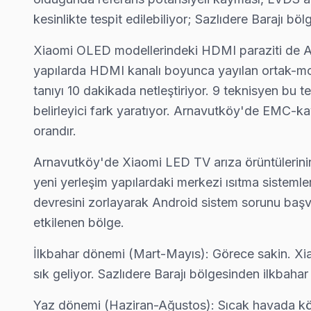
Mareşal Fevzi Çakmak Xiaomi Anakart Tamiri →
kesinlikte tespit edilebiliyor; Sazlıdere Barajı
Mavigöl Xiaomi Servis
Xiaomi OLED modellerindeki HDMI paraziti de Arn
Mavigöl'de Xiaomi TV ekranında çizgi, donma ya da ses sorunlar
yapılarda HDMI kanalı boyunca yayılan ortak-mod
Mavigöl Xiaomi Açılmıyor Arıza →
tanıyı 10 dakikada netleştiriyor. 9 teknisyen bu 
belirleyici fark yaratıyor. Arnavutköy'de EMC-kay
Mehmet Akif Ersoy Xiaomi Servis
orandır.
Arnavutköy'nın Mehmet Akif Ersoy bölgesindeki Xiaomi müşteril
Arnavutköy Xiaomi Servis →
Arnavutköy'de Xiaomi LED TV arıza örüntülerinin
yeni yerleşim yapılardaki merkezi ısıtma sistem
Mustafa Kemal Paşa Xiaomi Servis
devresini zorlayarak Android sistem sorunu başvu
Arnavutköy'da Mustafa Kemal Paşa mahallesi Xiaomi TV servis
etkilenen bölge.
Mustafa Kemal Paşa Xiaomi Anakart Tamiri →
İlkbahar dönemi (Mart-Mayıs): Görece sakin. Xia
Nene Hatun Xiaomi Servis
sık geliyor. Sazlıdere Barajı bölgesinden ilkbaha
Nene Hatun'den gelen Xiaomi TV arızaları arasında en sık güç 
Arnavutköy TV Servis Merkezi →
Yaz dönemi (Haziran-Ağustos): Sıcak havada köt