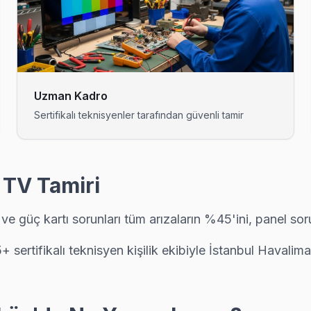
kadar servis. Panel tamiri, anakart onarımı ve yazılım güncellemeleri
laştığımız bir sorun. Orijinal T-Con ile değişim yapıyoruz, renk bozu
Uzman Kadro
Sertifikalı teknisyenler tarafından güvenli tamir
gi parçanın değiştiğini, maliyet dağılımını ve garanti kapsamını müşte
 TV Tamiri
e güç kartı sorunları tüm arızaların %45'ini, panel so
ir tamamlandıktan sonra dijital garanti belgesi alıyor. Arıza tekrarı
+ sertifikalı teknisyen kişilik ekibiyle İstanbul Haval
apıya kadar ücretsiz teşhis yapıyoruz; tamir yapılmazsa ücret almıy