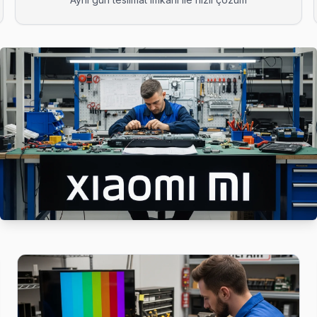
bizi seçiyor çünkü Arnavutköy genelinde 6 ay işçilik garantisi ve ori
izi seçiyor çünkü Arnavutköy genelinde 6 ay işçilik garantisi ve orij
 BGA ekipmanıyla geliyor; anakart düzeyinde arızayı yerinde teşhis e
tı ve anakart sorunları görülüyor. Arnavutköy servisimizde bu arızala