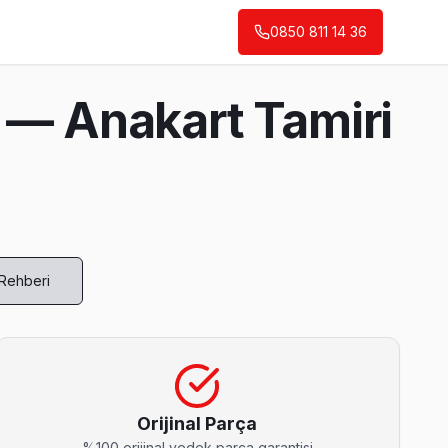
0850 811 14 36
 — Anakart Tamiri
 Rehberi
ası sık görülür. Ekibimiz bunu yerinde yeniliyor.
Orijinal Parça
%100 orijinal yedek parça garantisi