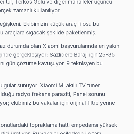
inci tur, Terkos Gölü ve diğer mahalleler üçüncü
tı tamiri yapıyoruz.
çek zamanlı kullanılıyor.
eğişkeni. Ekibimizin küçük araç filosu bu
bu araçlara sığacak şekilde paketlenmiş.
uz — bu taahhüdümüz.
maz durumda olan Xiaomi başvurularında en yakın
çinde gerçekleşiyor; Sazlıdere Barajı için 25-35
 aynı gün çözüme kavuşuyor. 9 teknisyen bu
retsiz.
gular sunuyor. Xiaomi Mi akıllı TV tuner
lduğu radyo frekans paraziti, Panel sorunu
utköy ekibimiz bu arızayı yerinde çözüyor.
r; ekibimiz bu vakalar için orijinal filtre yerine
konutlardaki topraklama hattı empedansı yüksek
miz Mareşal Fevzi Çakmak'e gelerek fabrika reset ve yeniden yükle
isi üretiyor. Bu vakalar osiloskop ile tam