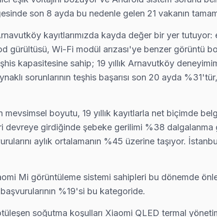
 bölgesinde son 8 ayda bu nedenle gelen 21 vakanın tama
avutköy kayıtlarımızda kayda değer bir yer tutuyor: 
ı için Arnavutköy servisimizi arayın — aynı gün ön teşhis, yazılı fiya
 gürültüsü, Wi-Fi modül arızası'ye benzer görüntü bozu
teşhis kapasitesine sahip; 19 yıllık Arnavutköy deneyim
naklı sorunlarının teşhis başarısı son 20 ayda %31'tür,
erimiz tamir tamamlandıktan sonra dijital garanti belgesi alıyor. A
 mevsimsel boyutu, 19 yıllık kayıtlarla net biçimde be
leri devreye girdiğinde şebeke gerilimi %38 dalgalan
rularını aylık ortalamanın %45 üzerine taşıyor. İstanb
i için kapıya kadar ücretsiz teşhis yapıyoruz; tamir yapılmazsa ücr
omi Mi görüntüleme sistemi sahipleri bu dönemde önle
r başvurularının %19'si bu kategoride.
kartı ve anakart sorunları görülüyor. Arnavutköy servisimizde bu arı
üleşen soğutma koşulları Xiaomi QLED termal yönetimin