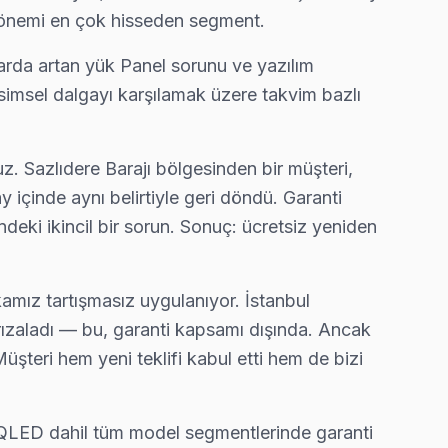
 dönemi en çok hisseden segment.
— bu taahhüdümüz.
arda artan yük Panel sorunu ve yazılım
simsel dalgayı karşılamak üzere takvim bazlı
ını aynı günde tamamlıyoruz.
. Sazlıdere Barajı bölgesinden bir müşteri,
içinde aynı belirtiyle geri döndü. Garanti
ndeki ikincil bir sorun. Sonuç: ücretsiz yeniden
, çoğu arıza yerinde çözülüyor.
mız tartışmasız uygulanıyor. İstanbul
rızaladı — bu, garanti kapsamı dışında. Ancak
 Müşteri hem yeni teklifi kabul etti hem de bizi
is ediyor.
ve QLED dahil tüm model segmentlerinde garanti