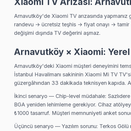
Xiaomi TV Arızası: Arnavut
Deliklikaya Xiaomi Anakart Tamiri →
Dursunköy Xiaomi Servis
Arnavutköy'de Xiaomi TV arızasında yapmanız ger
Dursunköy mahallesi Xiaomi TV teknisyeniniz ortalama 90 dak
randevu → ücretsiz teşhis → fiyat onayı → tamir 
Arnavutköy TV Servis Merkezi →
değişimi dışında TV değerini aşmaz.
Durusu Xiaomi Servis
Arnavutköy × Xiaomi: Yerel
Durusu sakinleri Xiaomi TV arızaları için sık bizi tercih ediyor: 
Durusu Xiaomi Açılmıyor Arıza →
Arnavutköy'deki Xiaomi müşteri deneyimini temsil
İstanbul Havalimanı sakininin Xiaomi Mi TV TV's
Fatih Xiaomi Servis
güzergâhından 33 dakikada teknisyen kapıda. An
Fatih mahallesi Xiaomi TV servis hattımız günlük olarak bu böl
Xiaomi Servis Merkezi →
İkinci senaryo — Chip-level müdahale: Sazlıdere 
BGA yeniden lehimleme gerekiyor. Cihaz atölyeye 
Hacımaşlı Xiaomi Servis
₺1000 tasarruf. Müşteri memnuniyeti anket sonuc
Arnavutköy'da Hacımaşlı mahallesi için Xiaomi TV fiyat teklifi 
Xiaomi Servis Merkezi →
Üçüncü senaryo — Yazılım sorunu: Terkos Gölü m