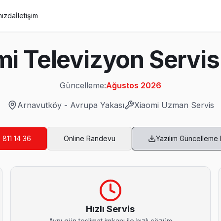
mızda
İletişim
i Televizyon Servis
Güncelleme:
Ağustos 2026
Arnavutköy
-
Avrupa Yakası
Xiaomi
Uzman Servis
 811 14 36
Online Randevu
Yazılım Güncelleme
ervis
ına not: yağlı veya nemli ortamda çalışan TV'lerde ısıl macun kurum
Hızlı Servis
Aynı gün teslimat imkanı ile hızlı çözüm