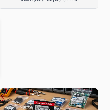
jinal parça taahhüdü veriyoruz.
inal parça taahhüdü veriyoruz.
diyor.
rı genellikle aynı gün tamamlıyoruz.