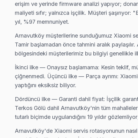
erişim ve yerinde firmware analizi yapıyor; donan
Hadımköy Xiaomi Servis
maliyeti sıfır; yalnızca işçilik. Müşteri şaşırıyo
Hadımköy mahallesi Xiaomi TV teknisyeniniz ortalama 90 daki
yıl, %97 memnuniyet.
Hadımköy Xiaomi Anakart Tamiri →
Arnavutköy müşterilerine sunduğumuz Xiaomi servis
Haraççı Xiaomi Servis
Tamir başlamadan önce tahmini aralık paylaşılır
Haraççı'de Xiaomi TV ekran değişimi gerekebilir mi? Arnavutk
bölgesindeki müşterilerimiz bu bilgiyi genellikle i
Haraççı Xiaomi Anakart Tamiri →
İkinci ilke — Onaysız başlamama: Kesin teklif, mü
Hastane Xiaomi Servis
çiğnenmedi. Üçüncü ilke — Parça ayrımı: Xiaomi O
Hastane'de Xiaomi TV güç kartı kondansatör şişmesi en yaygın a
yaptığını eksiksiz biliyor.
Xiaomi Servis Merkezi →
Dördüncü ilke — Garanti dahil fiyat: İşçilik garan
Hicret Xiaomi Servis
Terkos Gölü dahil Arnavutköy'nin tüm mahallelerin
Arnavutköy genelinde Hicret bölgesinde Xiaomi TV kullanıcılar
tutarlı biçimde uygulandığını 19 yıldır gözleml
Arnavutköy TV Servis Merkezi →
Arnavutköy'de Xiaomi servis rotasyonunun nasıl 
İmrahor Xiaomi Servis