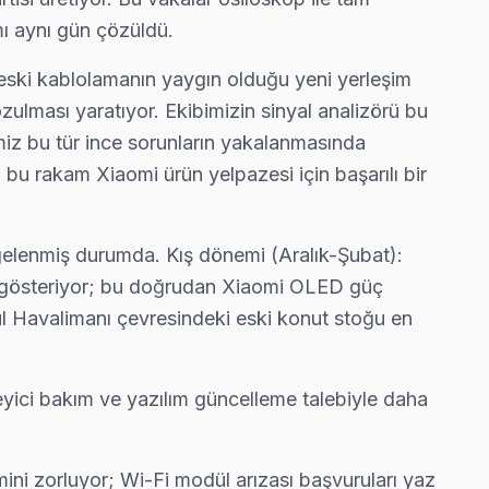
mı aynı gün çözüldü.
eski kablolamanın yaygın olduğu yeni yerleşim
t teklifi.
lması yaratıyor. Ekibimizin sinyal analizörü bu
imiz bu tür ince sorunların yakalanmasında
 bu rakam Xiaomi ürün yelpazesi için başarılı bir
rıza tekrarında ücretsiz bakım taahhüdümüz belgede yazıyor.
lgelenmiş durumda. Kış dönemi (Aralık-Şubat):
ma gösteriyor; bu doğrudan Xiaomi OLED güç
ul Havalimanı çevresindeki eski konut stoğu en
et almıyoruz — bu taahhüdümüz.
yici bakım ve yazılım güncelleme talebiyle daha
zaları genellikle aynı gün tamamlıyoruz.
i zorluyor; Wi-Fi modül arızası başvuruları yaz