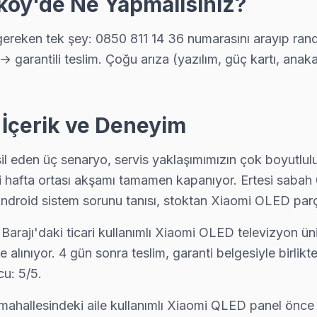
köy'de Ne Yapmalısınız?
eken tek şey: 0850 811 14 36 numarasını arayıp randev
ikada kapınızda: araç takip sistemimiz sayesinde ekibin konumunu a
→ garantili teslim. Çoğu arıza (yazılım, güç kartı, ana
 İçerik ve Deneyim
şeffaf fiyat, yazılı garanti, aynı gün servis. Arnavutköy bölgesinde 6 ay
 eden üç senaryo, servis yaklaşımımızın çok boyutlulu
i hafta ortası akşamı tamamen kapanıyor. Ertesi sabah 
droid sistem sorunu tanısı, stoktan Xiaomi OLED parç
geye uğruyor. 15 yıllık deneyimle Xiaomi anakart, panel ve güç kartı 
Barajı'daki ticari kullanımlı Xiaomi OLED televizyon ün
alınıyor. 4 gün sonra teslim, garanti belgesiyle birlik
u: 5/5.
almak istiyorsanız arıza fotoğrafını WhatsApp'tan gönderin — 15 dakika 
ahallesindeki aile kullanımlı Xiaomi QLED panel önce 