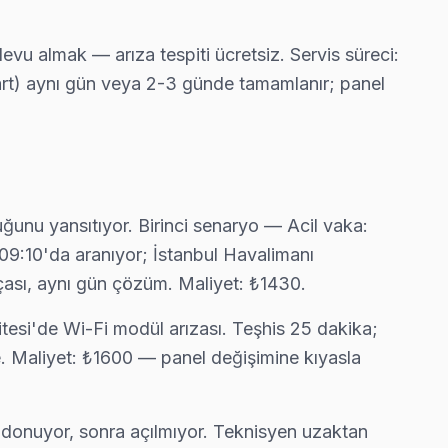
u almak — arıza tespiti ücretsiz. Servis süreci:
nlık görebiliyorsunuz.
kart) aynı gün veya 2-3 günde tamamlanır; panel
 işçilik garantisi.
ğunu yansıtıyor. Birinci senaryo — Acil vaka:
09:10'da aranıyor; İstanbul Havalimanı
ası, aynı gün çözüm. Maliyet: ₺1430.
tamiri yapıyoruz.
itesi'de Wi-Fi modül arızası. Teşhis 25 dakika;
te. Maliyet: ₺1600 — panel değişimine kıyasla
içinde yazılı teklif iletiyoruz.
donuyor, sonra açılmıyor. Teknisyen uzaktan