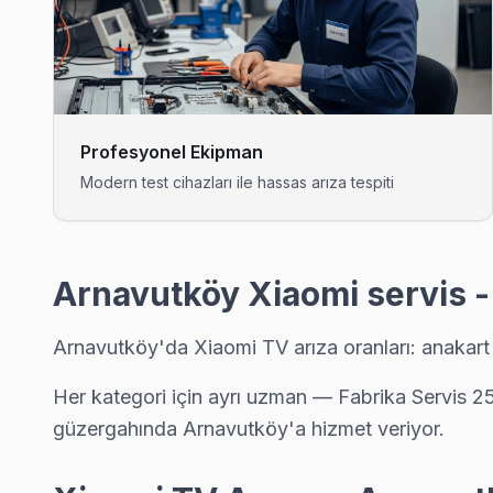
Boğazköy İstiklal semtindeki Xiaomi TV sorunları için kapıya 
Xiaomi Servis Merkezi →
Bolluca Xiaomi Servis
Xiaomi TV'de T-Con kart arızası Bolluca mahallesinde sık karşı
Profesyonel Ekipman
Arnavutköy TV Servis Merkezi →
Modern test cihazları ile hassas arıza tespiti
Boyalık Xiaomi Servis
Boyalık mahallesi Xiaomi TV servisinde şeffaf çalışıyoruz: han
Xiaomi Servis Merkezi →
Arnavutköy Xiaomi servis -
Çilingir Xiaomi Servis
Arnavutköy'da Xiaomi TV arıza oranları: anakart v
Arnavutköy'nın Çilingir bölgesindeki Xiaomi müşterilerimiz tam
Çilingir Xiaomi Anakart Tamiri →
Her kategori için ayrı uzman — Fabrika Servis 25
güzergahında Arnavutköy'a hizmet veriyor.
Deliklikaya Xiaomi Servis
Arnavutköy'da Deliklikaya mahallesi Xiaomi TV servisi için k