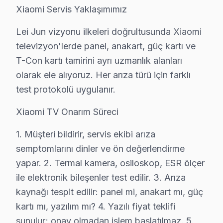
Xiaomi Servis Yaklaşımımız
Başakşehir'de Xiaomi tamirinden sonra sorun çık
Lei Jun vizyonu ilkeleri doğrultusunda Xiaomi
Başakşehir'de garanti kapsamındaki tüm sorunlar
ücretsiz
televizyon'lerde panel, anakart, güç kartı ve
Xiaomi TV onarım maliyeti nasıl belirleniyor?
T-Con kartı tamirini ayrı uzmanlık alanları
Başakşehir'de
ücretsiz arıza tespiti
sonrası parça maliyeti
olarak ele alıyoruz. Her arıza türü için farklı
test protokolü uygulanır.
Başakşehir adresime ne zaman gelirsiniz?
Aynı gün randevu alabilirsiniz. Başakşehir bölgesine
ortala
Xiaomi TV Onarım Süreci
1. Müşteri bildirir, servis ekibi arıza
semptomlarını dinler ve ön değerlendirme
Başakşehir Xiaomi Servisi — Özet
yapar. 2. Termal kamera, osiloskop, ESR ölçer
Başakşehir'de Xiaomi TV arızası yaşadığınızda güvenil
ile elektronik bileşenler test edilir. 3. Arıza
Orijinal parça, şeffaf fiyat, yazılı garanti — üçünü bi
kaynağı tespit edilir: panel mi, anakart mı, güç
Bizi arayın: 0850 811 14 36
kartı mı, yazılım mı? 4. Yazılı fiyat teklifi
sunulur; onay olmadan işlem başlatılmaz. 5.