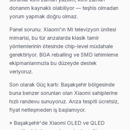
donanım kaynaklı olabiliyor — teşhis olmadan
Başakşehir Xiaomi Televizyon Servisi İçin Güv
yorum yapmak doğru olmaz.
Başakşehir bölgesinde Xiaomi televizyonunuz arızaland
Panel sorunu: Xiaomi'ın Mi televizyon ünitesi
Başakşehir'deki Tecrübemiz: Başakşehir ve yakın çevred
mimarisi, bu tür arızalarda klasik tamir
Başakşehir Servis Güvencesi: Başakşehir'de gerçekleşti
yöntemlerinin ötesinde chip-level müdahale
Başakşehir Xiaomi Sertifikalı Kadro: Xiaomi yetkili stan
gerektiriyor. BGA reballing ve SMD lehimleme
Başakşehir'de İtibar: Başakşehir ve çevresinde tercih 
ekipmanlarımızla bu düzeyde destek
veriyoruz.
Ücretsiz ön teşhis hakkınız var. 0850 811 14 36
Son olarak Güç kartı: Başakşehir bölgesinde
Uzman Xiaomi Teknisyen Ekibimiz
buna benzer sorunları olan Xiaomi sahiplerine
Başakşehir Xiaomi Onarım hizmeti'in başarısı, Başakşeh
hızlı randevu sunuyoruz. Arıza tespiti ücretsiz,
• Başakşehir'de Xiaomi Yetkili Hizmet Sertifikasyonu
fiyat netleşmeden iş başlamıyor.
Başakşehir teknisyenlerimiz Xiaomi tarafından resmi eği
» Başakşehir'de Xiaomi OLED ve QLED
• Başakşehir'de BGA ve SMD Lehimleme Uzmanlığı