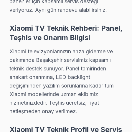
panel'ler için kapsamlı servis desteği
Anakart üzerindeki mikro arızaları tahmin değil, ölçüm
veriyoruz. Aynı gün randevu alabilirsiniz.
• Yazılım ve Firmware Yükseltmesi
Smart televizyon yazılım sorunlarını, firmware günce
Xiaomi TV Teknik Rehberi: Panel,
• Başakşehir'de Sürekli Eğitim Programları
Teşhis ve Onarım Bilgisi
Başakşehir servisimizde modern teknolojilere ayak uydu
Xiaomi televizyonlarınızın arıza giderme ve
» Teknik yetkinlik ile güvenilirliği bir arada sunuyoruz.
bakımında Başakşehir servisimiz kapsamlı
Başakşehir'de televizyon servis ihtiyacınız için, güven
teknik destek sunuyor. Panel tamirinden
Başakşehir Xiaomi servis Merkezi
anakart onarımına, LED backlight
değişiminden yazılım sorunlarına kadar tüm
Başakşehir Xiaomi uzman ekibimiz, Başakşehir bölge gen
Xiaomi modellerinde uzman ekibimiz
Başakşehir'de Xiaomi servis talebiniz için bizi arayabi
hizmetinizdedir. Teşhis ücretsiz, fiyat
Başakşehir'de Xiaomi teknik destek hizmetimiz TV arız
netleşmeden onay verilmez.
Başakşehir bu cihaz servis ekibi olarak, Başakşehir'de 
Xiaomi TV Teknik Profil ve Servis
Fabrika Servis Xiaomi Saha Deneyimi: Başakşeh