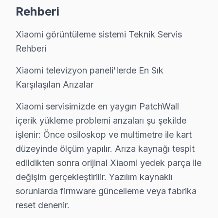
Rehberi
Saha gözlemlerimiz — Başakşehir özelinde Xiaomi veril
Başakşehir'deki Xiaomi başvuruları incelendiğinde en s
Xiaomi görüntüleme sistemi Teknik Servis
Rehberi
Başakşehir'de son değerlendirme döneminde tamamla
— %84 aynı gün teslim
Xiaomi televizyon paneli'lerde En Sık
— %8 2-3 gün içinde teslim
Karşılaşılan Arızalar
— %8 parça tedarik bekleme (nadir model)
Xiaomi servisimizde en yaygın PatchWall
Xiaomi konusundaki 11 yıllık deneyimimiz, her yeni mo
içerik yükleme problemi arızaları şu şekilde
Başakşehir'de müşteri memnuniyeti %97 — bu rakamı kor
işlenir: Önce osiloskop ve multimetre ile kart
düzeyinde ölçüm yapılır. Arıza kaynağı tespit
Başakşehir Xiaomi Servisimizin Hizmet Verdiğ
edildikten sonra orijinal Xiaomi yedek parça ile
Başakşehir'da Xiaomi televizyon servisi arıyorsanız, h
değişim gerçekleştirilir. Yazılım kaynaklı
sorunlarda firmware güncelleme veya fabrika
reset denenir.
Uzmanlardan Cevaplar: Xiaomi TV Servisi