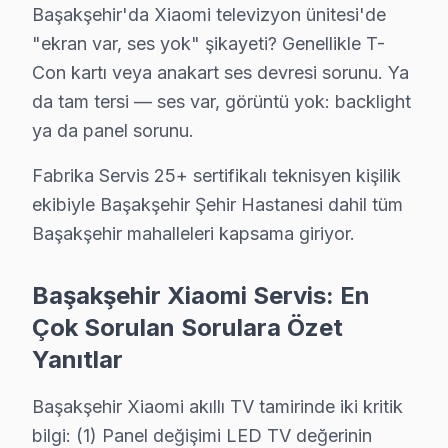
· Başakşehir'de
465+
Xiaomi TV tamiri
Başakşehir'da Xiaomi televizyon ünitesi'de
· Müşteri memnuniyeti
%96
"ekran var, ses yok" şikayeti? Genellikle T-
· Ortalama tamir süresi:
2–3 iş günü
Con kartı veya anakart ses devresi sorunu. Ya
· Tüm işlemler
2 yıl garantili
da tam tersi — ses var, görüntü yok: backlight
ya da panel sorunu.
Bu sayfayla ilgili hizmet sayfaları:
Fabrika Servis 25+ sertifikalı teknisyen kişilik
↑ Xiaomi Servis Ana Sayfası
ekibiyle Başakşehir Şehir Hastanesi dahil tüm
↑ Başakşehir TV Servis Merkezi
Başakşehir mahalleleri kapsama giriyor.
Başakşehir Xiaomi Servis: En
Çok Sorulan Sorulara Özet
Başakşehir Yakın İlçelerde Xiaomi Servisi
Yanıtlar
· Arnavutköy Xiaomi
· Avcılar Xiaomi
Başakşehir Xiaomi akıllı TV tamirinde iki kritik
bilgi: (1) Panel değişimi LED TV değerinin
· Bağcılar Xiaomi
· Bahçelievler Xiaomi