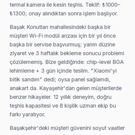
termal kamera ile kesin teşhis. Teklif: ₺1000–
4. Yazılı fiyat teklifi sunulur; onay olmadan işlem başla
₺1300; onay alındıktan sonra işlem başlıyor.
5. Orijinal veya OEM eşdeğer Xiaomi parça ile onarım 
Başak Konutları mahallesindeki başka bir
6. Tüm fonksiyonlar kapsamlı test edilir; garanti belgesi 
müşteri Wi-Fi modül arızası için bir yıl önce
Xiaomi ekran Bakım Tavsiyeleri
başka bir servise başvurmuş; yarım düzine
bu cihaz televizyon ünitesi'ler için en yaygın kullanı
ziyaret ve 3 haftalık bekleme sonucu problemi
Xiaomi TV'niz arızalandığında verileri (uygulama profi
çözülememiş. Bize geldiğinde: chip-level BGA
Xiaomi güvenilirliği standartlarında bu marka servisimi
lehimleme + 3 gün içinde teslim. "Xiaomi'yi
bitik sandım" dedi; oysa panel sağlamdı,
Başakşehir'da Xiaomi Yıllık Bakım Sözleşmesi
anakart da. Kayaşehir'dan gelen müşterilerde
Xiaomi TV'nizin uzun yıllar sorunsuz çalışması için B
benzer hikayeler. 12 yıllık deneyim, doğru
Bakım kapsamımız:
teşhis kapasitesi ve 8 kişilik uzman ekip bu
• Başakşehir'de panel ve LED backlight kontrolü
farkı yaratıyor.
• Soğutma fanı temizliği ve termal macun yenileme — 
Başakşehir'deki müşteri güvenini soyut vaatler
• Başakşehir'de anakart kapasitör ve kondansatör ko