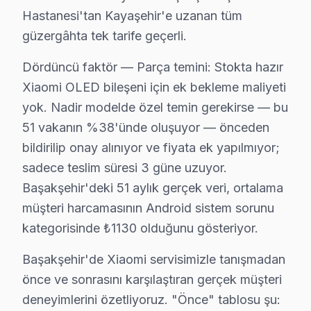
Hastanesi'tan Kayaşehir'e uzanan tüm
Başakşehir'de Xiaomi televizyon ünitesi arıza örüntül
güzergâhta tek tarife geçerli.
İlkbahar dönemi (Mart-Mayıs): Görece sakin. söz konus
Yaz dönemi (Haziran-Ağustos): Sıcak havada kötüleşen
Dördüncü faktör — Parça temini: Stokta hazır
Sonbahar dönemi (Eylül-Kasım): Okul ve sezon başlangı
Xiaomi OLED bileşeni için ek bekleme maliyeti
yok. Nadir modelde özel temin gerekirse — bu
Başakşehir'de Xiaomi Servis: Bölge Bilgisi
51 vakanın %38'ünde oluşuyor — önceden
Başakşehir, yaklaşık 480.000+ nüfusu barındıran İstanb
bildirilip onay alınıyor ve fiyata ek yapılmıyor;
sadece teslim süresi 3 güne uzuyor.
Xiaomi TV'lerde Sık Görülen Arızalar
Başakşehir'deki 51 aylık gerçek veri, ortalama
müşteri harcamasının Android sistem sorunu
Xiaomi televizyonlar kaliteli yapısıyla öne çıksa da bel
kategorisinde ₺1130 olduğunu gösteriyor.
Xiaomi Mi ekran ve OLED panel modellerde en yaygın arı
Wi-Fi modül arızası da Xiaomi kullanıcılarının sıkça 
Başakşehir'de Xiaomi servisimizle tanışmadan
Panel sorunu: Xiaomi'ın Mi televizyon ünitesi mimaris
önce ve sonrasını karşılaştıran gerçek müşteri
Son olarak Güç kartı: Başakşehir bölgesinde buna benze
deneyimlerini özetliyoruz. "Önce" tablosu şu: