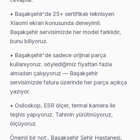
• Başakşehir'de 25+ sertifikalı teknisyen
Başakşehir Xiaomi Servis: En Çok Sorulan So
Xiaomi ekran konusunda deneyimli.
Başakşehir Xiaomi akıllı TV tamirinde iki kritik bilg
Başakşehir servisimizde her model farklıdır,
bunu biliyoruz.
• Başakşehir'de sadece orijinal parça
Xiaomi TV Servisi Hakkında
kullanıyoruz. söylediğimiz fiyattan fazla
almadan çalışıyoruz — Başakşehir
✓ 15+ Yıl Deneyim
servisimizde fatura üzerinde her parça açıkça
✓ Yazılı Garanti Belgesi
yazıyor.
✓ Orijinal Yedek Parça
✓ Ücretsiz Arıza Tespiti
• Osiloskop, ESR ölçer, termal kamera ile
teşhis yapıyoruz. Tahmin yürütmüyoruz,
ölçüyoruz.
Başakşehir Mahallelerinde Xiaomi Servis Kap
Başakşehir, İstanbul'un hızla gelişen bir ilçesi olarak, 
Önemli bir not:, Başakşehir Şehir Hastanesi,