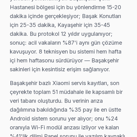
Güvercintepe'de Xiaomi TV Servisi
Hastanesi bölgesi için bu yönlendirme 15-20
Güvercintepe Mahallesi'nde, özellikle eski binalarda bulu
dakika içinde gerçekleşiyor; Başak Konutları
için 25-35 dakika, Kayaşehir için 35-45
Kayabaşı'nda Xiaomi TV Servisi
dakika. Bu protokol 12 yıldır uygulanıyor;
Kayabaşı, Xiaomi TV kullanıcılarının sıklıkla yazılım gü
sonuç: acil vakaların %87'i aynı gün çözüme
kavuşuyor. 8 teknisyen bu sistemi hem hafta
Kayaşehir'de Xiaomi TV Servisi
içi hem haftasonu sürdürüyor — Başakşehir
Kayaşehir, Xiaomi televizyon'lerinde ekran yanması gibi 
sakinleri için kesintisiz erişim sağlanıyor.
Şahintepe'de Xiaomi TV Servisi
Başakşehir bazlı Xiaomi servis kayıtları, son
Şahintepe, sakinlerinin Xiaomi televizyon'lerinde yaşadı
çeyrekte toplam 51 müdahale ile kapsamlı bir
veri tabanı oluşturdu. Bu verinin arıza
Şamlar'da Xiaomi TV Servisi
dağılımına bakıldığında %35 pay ile en üstte
Şamlar Mahallesi'nde, Xiaomi TV'lerde en sık karşılaşıl
Android sistem sorunu yer alıyor; onu %24
oranıyla Wi-Fi modül arızası izliyor ve kalan
Ziya Gökalp'te Xiaomi TV Servisi
%41'lik dilimi Panel sorunu ile yazılım kaynaklı