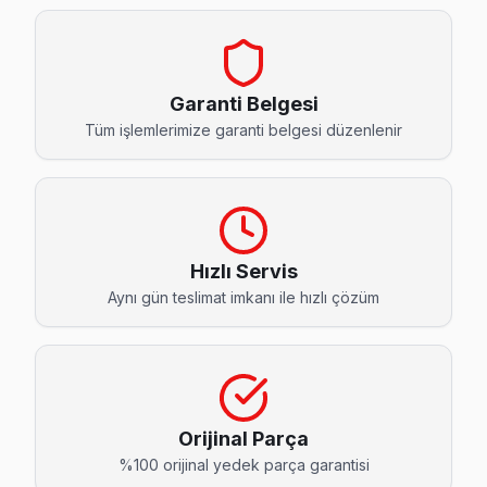
Bahçeşehir 1. Kısım Xiaomi Servis
Xiaomi TV Bahçeşehir 1. Kısım adresinde firmware güncellem
Başakşehir Xiaomi Servis →
Garanti Belgesi
Bahçeşehir 2. Kısım Xiaomi Servis
Tüm işlemlerimize garanti belgesi düzenlenir
Bahçeşehir 2. Kısım'deki Xiaomi TV sahiplerinin yüzde sekse
Başakşehir Xiaomi Servis →
Başak Xiaomi Servis
Başak'den gelen Xiaomi TV arızaları arasında en sık güç kar
Hızlı Servis
Aynı gün teslimat imkanı ile hızlı çözüm
Başakşehir TV Servis Merkezi →
Başakşehir Xiaomi Servis
Başakşehir'de Xiaomi TV güç kartı kondansatör şişmesi en yay
Başakşehir Xiaomi Servis →
Orijinal Parça
Güvercintepe Xiaomi Servis
%100 orijinal yedek parça garantisi