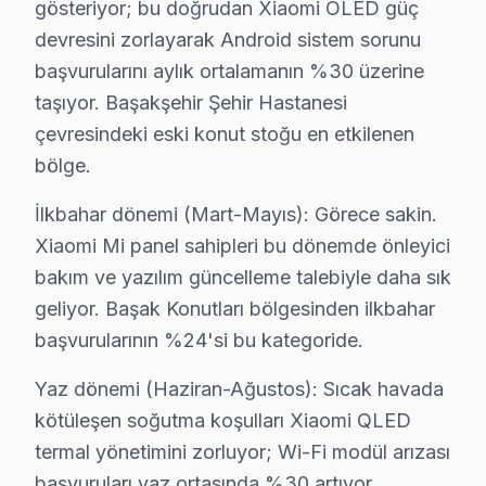
• Xiaomi özel sertifika ve eğitimler
gösteriyor; bu doğrudan Xiaomi OLED güç
devresini zorlayarak Android sistem sorunu
• Başakşehir servisimizde güncel teknoloji ve arıza çöz
başvurularını aylık ortalamanın %30 üzerine
• Başakşehir'de müşteri memnuniyeti odaklı yaklaşım
taşıyor. Başakşehir Şehir Hastanesi
• Temiz ve düzenli çalışma prensibi
çevresindeki eski konut stoğu en etkilenen
TV'niz Başakşehir'da profesyonel ellerde — kalıcı onarı
bölge.
Xiaomi Servisimizin Kapsamı – Başakşehir ve Y
İlkbahar dönemi (Mart-Mayıs): Görece sakin.
Başakşehir ve yakın bölgelerde Xiaomi televizyon panel
Xiaomi Mi panel sahipleri bu dönemde önleyici
Kapsama alanımız:
bakım ve yazılım güncelleme talebiyle daha sık
geliyor. Başak Konutları bölgesinden ilkbahar
• Başakşehir tüm semtler ve mahalleler
başvurularının %24'si bu kategoride.
• Bitişik ilçelere servis erişimi
• Apartman, rezidans ve iş yeri servisi
Yaz dönemi (Haziran-Ağustos): Sıcak havada
Başakşehir çevresinde Xiaomi servisi için hemen rand
kötüleşen soğutma koşulları Xiaomi QLED
termal yönetimini zorluyor; Wi-Fi modül arızası
Başakşehir'de Xiaomi Orijinal Parça – 2 Yıl D
başvuruları yaz ortasında %30 artıyor.