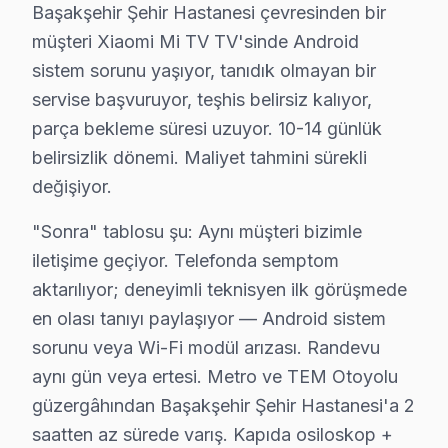
» Başakşehir'de söz konusu model OLED ve QLED panel'l
Başakşehir Şehir Hastanesi çevresinden bir
müşteri Xiaomi Mi TV TV'sinde Android
Xiaomi TV Teknik Rehberi: Panel, Teşhis ve On
sistem sorunu yaşıyor, tanıdık olmayan bir
servise başvuruyor, teşhis belirsiz kalıyor,
Xiaomi televizyonlarınızın arıza giderme ve bakımında
parça bekleme süresi uzuyor. 10-14 günlük
Xiaomi TV Teknik Profil ve Servis Rehberi
belirsizlik dönemi. Maliyet tahmini sürekli
değişiyor.
Xiaomi görüntüleme sistemi Teknik Servis Rehberi
Xiaomi televizyon paneli'lerde En Sık Karşılaşılan Arız
"Sonra" tablosu şu: Aynı müşteri bizimle
Xiaomi servisimizde en yaygın PatchWall içerik yükleme 
iletişime geçiyor. Telefonda semptom
Xiaomi Servis Yaklaşımımız
aktarılıyor; deneyimli teknisyen ilk görüşmede
en olası tanıyı paylaşıyor — Android sistem
Lei Jun vizyonu ilkeleri doğrultusunda bu cihaz televizy
sorunu veya Wi-Fi modül arızası. Randevu
Xiaomi TV Onarım Süreci
aynı gün veya ertesi. Metro ve TEM Otoyolu
1. Müşteri bildirir, servis ekibi arıza semptomlarını di
güzergâhından Başakşehir Şehir Hastanesi'a 2
2. Termal kamera, osiloskop, ESR ölçer ile elektronik bil
saatten az sürede varış. Kapıda osiloskop +
3. Arıza kaynağı tespit edilir: panel mi, anakart mı, güç