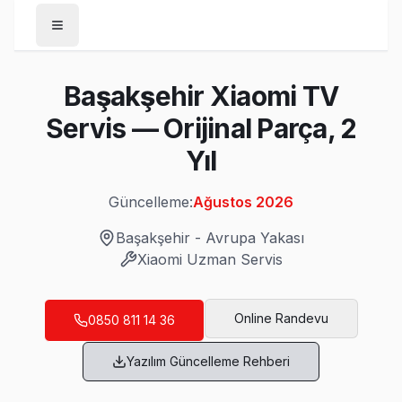
Anasayfa
Başakşehir Xiaomi TV
/
Başakşehir
Servis — Orijinal Parça, 2
/
Xiaomi
Yıl
Son Güncelleme:
Ağustos 2026
Güncelleme:
Ağustos 2026
Başakşehir
-
Avrupa Yakası
Xiaomi
Uzman Servis
Başakşehir'da Mahalle Mahalle Xiaomi TV 
Altınşehir Xiaomi Servis
Online Randevu
0850 811 14 36
Altınşehir'deki Xiaomi TV kullanıcılarına ikinci el cihaz alır
Yazılım Güncelleme Rehberi
Altınşehir Xiaomi Anakart Tamiri →