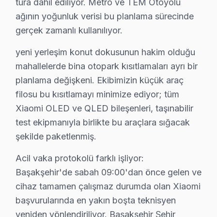
tura dahil ediliyor. Metro ve TEM Otoyolu
ağının yoğunluk verisi bu planlama sürecinde
Altınşehir'de Xiaomi TV Servisi
gerçek zamanlı kullanılıyor.
Altınşehir, sakinleri arasında sıkça karşılaşılan Xiaom
yeni yerleşim konut dokusunun hakim olduğu
Bahçeşehir 1. Kısım'da Xiaomi TV Servisi
mahallelerde bina otopark kısıtlamaları ayrı bir
Bahçeşehir 1. Kısım, yeni yapılarla dolu bir bölge olar
planlama değişkeni. Ekibimizin küçük araç
filosu bu kısıtlamayı minimize ediyor; tüm
Bahçeşehir 2. Kısım'da Xiaomi TV Servisi
Xiaomi OLED ve QLED bileşenleri, taşınabilir
Bahçeşehir 2. Kısım'da Xiaomi TV'lerde genellikle ses so
test ekipmanıyla birlikte bu araçlara sığacak
şekilde paketlenmiş.
Başak'ta Xiaomi TV Servisi
Başak Mahallesi, sakinlerinin Xiaomi televizyon'lerinde
Acil vaka protokolü farklı işliyor:
Başakşehir'de sabah 09:00'dan önce gelen ve
Başakşehir'de Xiaomi TV Servisi
cihaz tamamen çalışmaz durumda olan Xiaomi
Başakşehir genelinde, Xiaomi TV’lerde sıkça karşılaşıla
başvurularında en yakın boşta teknisyen
yeniden yönlendiriliyor. Başakşehir Şehir