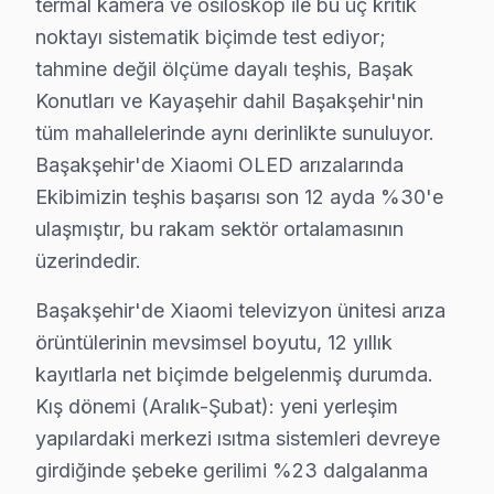
termal kamera ve osiloskop ile bu üç kritik
» Başakşehir genelinde mobil servis ekibimizle yerinde
noktayı sistematik biçimde test ediyor;
tahmine değil ölçüme dayalı teşhis, Başak
Fiyat Politikamız: Sürpriz Yok, Güven Var
Konutları ve Kayaşehir dahil Başakşehir'nin
Başakşehir'de fiyat konusunda şeffaflık ilkemizdir. Baş
tüm mahallelerinde aynı derinlikte sunuluyor.
Başakşehir'de arıza tespiti: Ücretsiz. Herhangi bir ön 
Başakşehir'de Xiaomi OLED arızalarında
Başakşehir'de onaysız işlem yok: Fiyat teklifi sunuld
Ekibimizin teşhis başarısı son 12 ayda %30'e
Başakşehir garantili fiyat: Başakşehir servisimizde teklif 
ulaşmıştır, bu rakam sektör ortalamasının
Başakşehir'de ödeme seçenekleri: Nakit, kredi kartı, 
üzerindedir.
» Başakşehir'de Xiaomi panel tamir fiyatı öğrenmek içi
Başakşehir'de Xiaomi televizyon ünitesi arıza
örüntülerinin mevsimsel boyutu, 12 yıllık
Başakşehir Xiaomi Teknisyen Ekibi – BGA ve 
kayıtlarla net biçimde belgelenmiş durumda.
Doğru teşhis ve kalıcı çözüm, deneyimli teknisyenle
Kış dönemi (Aralık-Şubat): yeni yerleşim
Teknisyen yetkinliklerimiz:
yapılardaki merkezi ısıtma sistemleri devreye
• Başakşehir'de ortalama 10+ yıl sektör deneyimi
girdiğinde şebeke gerilimi %23 dalgalanma