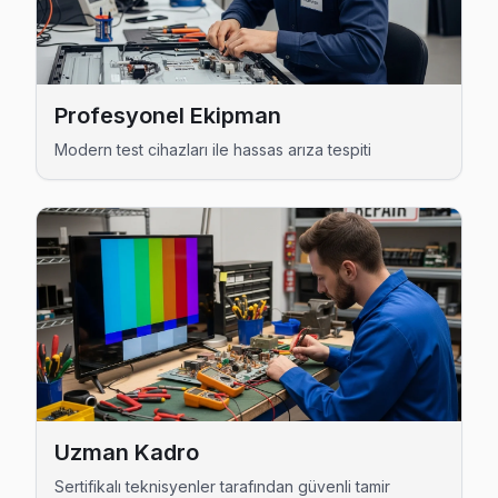
Şamlar Xiaomi Açılmıyor Arıza →
Ziya Gökalp Xiaomi Servis
Ziya Gökalp mahallesinde Xiaomi TV arızaları için aynı gün r
Profesyonel Ekipman
Xiaomi Servis Merkezi →
Modern test cihazları ile hassas arıza tespiti
Başakşehir Xiaomi TV Servis Hizmet Bölgesi
Başakşehir bölgesine kapıya gelen Xiaomi TV tamir servisi hizme
Uzman Kadro
Sertifikalı teknisyenler tarafından güvenli tamir