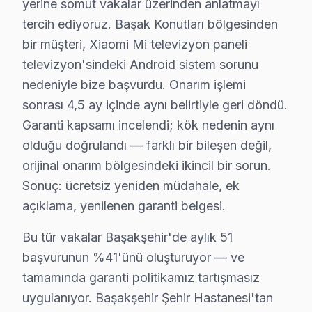
yerine somut vakalar üzerinden anlatmayı
• HDMI port ve bağlantı noktası temizliği — Başakşehi
tercih ediyoruz. Başak Konutları bölgesinden
• Başakşehir'de yazılım ve firmware güncelleme kont
bir müşteri, Xiaomi Mi televizyon paneli
Başakşehir'da düzenli bakım yaptıran müşterilerimizd
televizyon'sindeki Android sistem sorunu
nedeniyle bize başvurdu. Onarım işlemi
Başakşehir Xiaomi TV Yerleştirme ve Bağlantı
sonrası 4,5 ay içinde aynı belirtiyle geri döndü.
Yeni bir Xiaomi televizyon aldıysanız, Başakşehir'da p
Garanti kapsamı incelendi; kök nedenin aynı
olduğu doğrulandı — farklı bir bileşen değil,
Sunduğumuz kurulum seçenekleri:
orijinal onarım bölgesindeki ikincil bir sorun.
• Başakşehir'de motorlu döner braket montajı ve ayar
Sonuç: ücretsiz yeniden müdahale, ek
• Başakşehir servisimizde kablo kanalı ile estetik kuru
açıklama, yenilenen garanti belgesi.
• Başakşehir'de Wi-Fi optimizasyonu ve yayın ayarları
• Başakşehir servisimizde oyun konsolu ve harici cihaz
Bu tür vakalar Başakşehir'de aylık 51
başvurunun %41'ünü oluşturuyor — ve
• Başakşehir'de uzaktan kumanda programlama
tamamında garanti politikamız tartışmasız
Xiaomi TV'nizin ilk açılışından itibaren en iyi görüntü
uygulanıyor. Başakşehir Şehir Hastanesi'tan