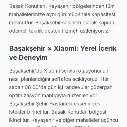
Başak Konutları, Kayaşehir bölgelerinden tüm
Başakşehir’in farklı mahallelerinde Xiaomi televizyonun
mahallelerimize aynı gün müdahale kapasitesi
Bölgede Xiaomi televizyonunuz'lerin arızalanma sıklığı,
mevcuttur. Başakşehir sakinleri olarak kapıda
Xiaomi ekran kullanıcılarının en sık başvurduğu onarım 
ödemeli teknik destek hizmeti üstleniyoruz.
Sonuç olarak, Başakşehir bölgesinde Xiaomi ekran bakım
Başakşehir × Xiaomi: Yerel İçerik
Xiaomi TV Arızasında Atılacak İlk Adımlar
ve Deneyim
Xiaomi ekran'lerde en sık karşılaşılan teknik sorunlar
Başakşehir'de Xiaomi servis rotasyonunun
Diğer bir yaygın sorun ise "Yazılım Çökmesi"dir. Bu du
nasıl planlandığını şeffafça açıklıyoruz. Her
"Anakart Arızası", Xiaomi televizyon'lerde bir diğer y
sabah 08:00'da gün içi randevular güzergah
"Güç Kartı Sorunları" da sıkça karşılaşılan bir başka 
optimizasyon mantığıyla düzenleniyor:
Son olarak, "Backlight Arızası", ekranın düzgün aydınla
Başakşehir Şehir Hastanesi eksenindeki
Başakşehir bölgesinde, yukarıda belirtilen sorunlar iç
istekler birinci tur, Başak Konutları bölgesi
ikinci tur, Kayaşehir ve diğer mahalleler üçüncü
Başakşehir'de Xiaomi Servis Seçerken Dikkat