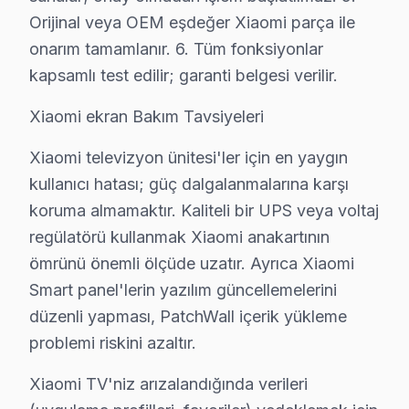
Orijinal veya OEM eşdeğer Xiaomi parça ile
onarım tamamlanır. 6. Tüm fonksiyonlar
Başakşehir Bölgesi Xiaomi TV Kullanıcıların
kapsamlı test edilir; garanti belgesi verilir.
Başakşehir Xiaomi servis ekibimiz 2009'dan bu yana bölgede
bu yüzden, Başakşehir bölgesinin konut yoğunluğu, servis tal
Xiaomi ekran Bakım Tavsiyeleri
Başakşehir'de servis ziyareti sonrası yazılı rapor talep ed
Xiaomi televizyon ünitesi'ler için en yaygın
Wi-Fi bağlantı kopması sorunu Başakşehir bölgesinde çoğunlu
kullanıcı hatası; güç dalgalanmalarına karşı
Başakşehir'de Xiaomi TV sorununu çözmek istiyorsanız, Başa
koruma almamaktır. Kaliteli bir UPS veya voltaj
Açıkçası, Başakşehir'de TV onarımını erken dönemde yaptırma
regülatörü kullanmak Xiaomi anakartının
Başakşehir bölgesindeki yoğun servis geçmişimiz sayesinde 
ömrünü önemli ölçüde uzatır. Ayrıca Xiaomi
Görüntü donması ya da çizgili ekran belirtileri Başakşehir 
Smart panel'lerin yazılım güncellemelerini
Bir not: Başakşehir servisimizde her tamir işleminde KDV da
düzenli yapması, PatchWall içerik yükleme
Başakşehir'de Xiaomi cihazı arızalananlara hızlı çözüm: Ba
problemi riskini azaltır.
Başakşehir bölgesinde elektrik dalgalanmalarından korunmak 
Xiaomi TV'niz arızalandığında verileri
Başakşehir mahallesindeki TV sahiplerinin arıza bildirimler