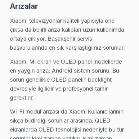
C: Başakşehir servisimizde Xiaomi Mi Remote bağlantı s
Arızalar
S: Başakşehir'de söz konusu model 4K modeli modelin
Xiaomi televizyonlar kaliteli yapısıyla öne
C: Başakşehir'de Xiaomi 4K modeli modelinde Mi Remote 
çıksa da belirli arıza kalıpları uzun kullanımda
S: Başakşehir'de bu marka LED TV Smart arayüzü çal
ortaya çıkıyor. Başakşehir servis
C: Başakşehir servisimize başvurmadan önce şunları den
başvurularında en sık karşılaştığımız sorunlar:
Başakşehir'de Xiaomi Hizmete Nasıl Ulaşılır?
Xiaomi Mi ekran ve OLED panel modellerde
Başakşehir'de Xiaomi televizyon servis ihtiyacınız içi
en yaygın arıza: Android sistem sorunu. Bu
Telefon: 0850 811 14 36
sorun genellikle OLED panelin backlight
• Başakşehir'de aynı gün Xiaomi televizyon randevu
devresiyle ilgilidir ve profesyonel tamir
gerektirir.
• Belirlenen saatte uzman Xiaomi teknisyeni Başakşehi
• Başakşehir genelinde hızlı ve profesyonel söz konu
Wi-Fi modül arızası da Xiaomi kullanıcılarının
Başakşehir'de Yerinde Xiaomi Televizyon Servis Avantajl
sıkça bildirdiği sorunlar arasında. QLED
Başakşehir Şehir Hastanesi, Başak Konutları, Kayaşehir
ekranlarda OLED teknolojisi nedeniyle bu tür
Ücretsiz ön teşhis hakkınız var. 0850 811 14 36
sorunlar kimi zaman yazılım, kimi zaman