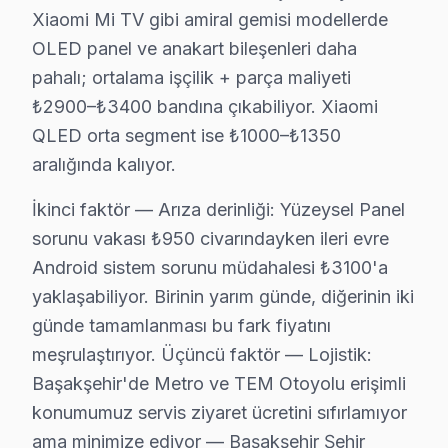
Xiaomi Mi TV gibi amiral gemisi modellerde
Coğrafi kırılıma geçildiğinde Başakşehir Şehir Hastanes
OLED panel ve anakart bileşenleri daha
Servis kalitesi tarafında ise tablo belirgin biçimde ol
pahalı; ortalama işçilik + parça maliyeti
Başakşehir'de bu marka onarım maliyetini belirleyen fa
₺2900–₺3400 bandına çıkabiliyor. Xiaomi
İkinci faktör — Arıza derinliği: Yüzeysel Panel sorunu
QLED orta segment ise ₺1000–₺1350
Dördüncü faktör — Parça temini: Stokta hazır bu cihaz
aralığında kalıyor.
Başakşehir'de Xiaomi servisimizle tanışmadan önce ve s
İkinci faktör — Arıza derinliği: Yüzeysel Panel
"Sonra" tablosu şu: Aynı müşteri bizimle iletişime ge
sorunu vakası ₺950 civarındayken ileri evre
Başak Konutları mahallesindeki başka bir müşteri Wi-Fi
Android sistem sorunu müdahalesi ₺3100'a
Başakşehir'deki müşteri güvenini soyut vaatler yerine 
yaklaşabiliyor. Birinin yarım günde, diğerinin iki
Bu tür vakalar Başakşehir'de aylık 51 başvurunun %41'ü
günde tamamlanması bu fark fiyatını
Başakşehir'de 12 yıllık güven ilişkisi, bu tür dürüst d
meşrulaştırıyor. Üçüncü faktör — Lojistik:
bu TV OLED panel teknolojisinin Başakşehir koşullarınd
Başakşehir'de Metro ve TEM Otoyolu erişimli
Güç yönetimi devresi ikinci kritik noktayı oluşturuyor
konumumuz servis ziyaret ücretini sıfırlamıyor
Xiaomi QLED panel mimarisinde ise piksel matris sürücü
ama minimize ediyor — Başakşehir Şehir