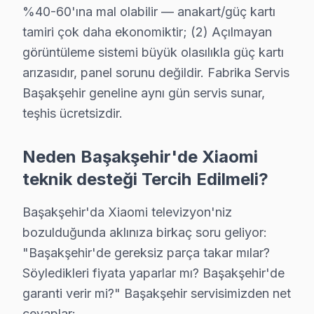
%40-60'ına mal olabilir — anakart/güç kartı
tamiri çok daha ekonomiktir; (2) Açılmayan
· Bakırköy Xiaomi
· Bayrampaşa Xiaomi
görüntüleme sistemi büyük olasılıkla güç kartı
arızasıdır, panel sorunu değildir. Fabrika Servis
· Beşiktaş Xiaomi
· Beylikdüzü Xiaomi
Başakşehir geneline aynı gün servis sunar,
teşhis ücretsizdir.
Başakşehir Diğer Marka Servisleri
· Başakşehir Sony
· Başakşehir Philips
Neden Başakşehir'de Xiaomi
teknik desteği Tercih Edilmeli?
· Başakşehir Hi-Level
· Başakşehir iFFALCON
Başakşehir'da Xiaomi televizyon'niz
· Başakşehir Samsung
· Başakşehir LG
bozulduğunda aklınıza birkaç soru geliyor:
"Başakşehir'de gereksiz parça takar mılar?
· Başakşehir Panasonic
· Başakşehir Toshiba
Söyledikleri fiyata yaparlar mı? Başakşehir'de
garanti verir mi?" Başakşehir servisimizden net
cevaplar: