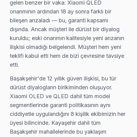
Başakşehir Xiaomi Servis Hizmeti – Yerinde T
gelen benzer bir vaka: Xiaomi QLED
onarımının ardından 18 ay sonra farklı bir
Başakşehir'de aniden arızalanan Xiaomi televizyon ünit
bileşen arızaladı — bu, garanti kapsamı
Başakşehir'de yerinde servis avantajları:
dışında. Ancak müşteri ile dürüst bir diyalog
• Başakşehir'de aynı gün servis randevusu
kuruldu; eski onarımın kalitesiyle yeni arızanın
• Başakşehir'de taşıma masrafı ve riski yok
ilişkisi olmadığı belgelendi. Müşteri hem yeni
• Başakşehir'de arıza anında teşhis ve müdahale
teklifi kabul etti hem de bizi çevresine tavsiye
• Başakşehir servisimizde orijinal yedek parça ile hizm
etti.
• Başakşehir'de 2 yıl işçilik garantisi
Başakşehir'de 12 yıllık güven ilişkisi, bu tür
Başakşehir'da Xiaomi yetkili servis kalitesinde hizmet a
dürüst diyalogların birikiminden oluşuyor.
Xiaomi OLED ve QLED dahil tüm model
Başakşehir'da Xiaomi Acil Teknik Destek – 
segmentlerinde garanti politikasının aynı
TV arızası beklemez — biz de bekletmeyiz. Başakşehir'
ciddiyetle uygulandığını 8 kişilik ekibimizin her
Hızlı müdahale garantimiz:
üyesi bilincinde. Kayaşehir dahil tüm
• Başakşehir'de sabah arayın, akşama servis tamamla
Başakşehir mahallelerinde bu yaklaşım