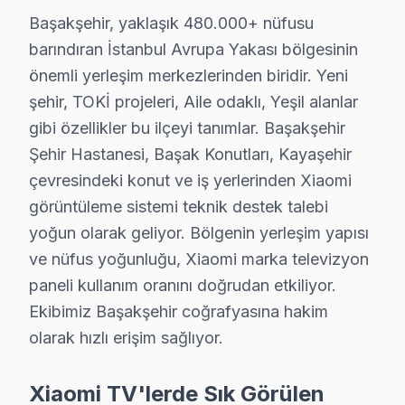
Başakşehir, yaklaşık 480.000+ nüfusu
S: Başakşehir'de arıza tespit nasıl yapılıyor?
barındıran İstanbul Avrupa Yakası bölgesinin
C: Başakşehir servisimizde müşterinin sorunu dinleyip, 
önemli yerleşim merkezlerinden biridir. Yeni
S: Başakşehir'de ekran donması ya da bulanıklık nede
şehir, TOKİ projeleri, Aile odaklı, Yeşil alanlar
C: Panel teknolojisine, LED aydınlatma sistemine, T-Con
gibi özellikler bu ilçeyi tanımlar. Başakşehir
S: Başakşehir'de TV açılıp kapanması ne gösteriyor?
Şehir Hastanesi, Başak Konutları, Kayaşehir
C: Standby sorunudur. Güç kartı arızası, anakart kapasi
çevresindeki konut ve iş yerlerinden Xiaomi
S: "Turuncu ışık yanıyor ama ekran açılmıyor" ne de
görüntüleme sistemi teknik destek talebi
yoğun olarak geliyor. Bölgenin yerleşim yapısı
C: Standby modu çalışıyor ama ana devre sorun yaşıyo
ve nüfus yoğunluğu, Xiaomi marka televizyon
S: Başakşehir'de WiFi/Ethernet bağlanmıyor sorunu n
paneli kullanım oranını doğrudan etkiliyor.
C: Smart televizyon ünitesi'lerde ağ modülü arızası, 
Ekibimiz Başakşehir coğrafyasına hakim
S: Başakşehir'de hangi arızalarda tamir yapılır, hangile
olarak hızlı erişim sağlıyor.
C: Panel piksel arızası, dallanma, tam kararma durumlar
S: Başakşehir'de Xiaomi panel'lerde en sık karşılaşıl
Xiaomi TV'lerde Sık Görülen