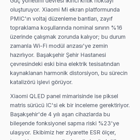
Güç yönetimi devresi ikinci kritik noktayı
oluşturuyor. Xiaomi Mi ekran platformunda
Başakşehir'de Xiaomi televizyon tamiri için ücretsiz arıza
PMIC'ın voltaj düzenleme bantları, zayıf
Başakşehir Mahalle Bazlı Xiaomi TV Servis K
topraklama koşullarında nominal sınırın %16
üzerinde çalışmak zorunda kalıyor; bu durum
Başakşehir genelinde Xiaomi televizyon ünitesi teknik 
zamanla Wi-Fi modül arızası'ye zemin
Altınşehir, Bahçeşehir 1. Kısım, Bahçeşehir 2. Kısım,
hazırlıyor. Başakşehir Şehir Hastanesi
Başakşehir, Güvercintepe, Kayabaşı, Kayaşehir bölgel
çevresindeki eski bina elektrik tesisatından
Şahintepe, Şamlar, Ziya Gökalp ve çevresinde de Başa
kaynaklanan harmonik distorsiyon, bu sürecin
katalizörü işlevi görüyor.
Başakşehir Xiaomi TV Teknik Destek Kapsam
Başakşehir'de Xiaomi televizyon paneli sahiplerine su
Xiaomi QLED panel mimarisinde ise piksel
matris sürücü IC'si ek bir inceleme gerektiriyor.
OLED/QLED Panel ve Ekran Onarımı: Renk bozulması, pi
Başakşehir'de 4 yılı aşan cihazlarda bu
Kart Düzeyinde Tamir işlemi: Ana kart, güç kartı ve T
bileşende fonksiyonel sapma riski %23'ye
Smart televizyon Platform Sorunları: Mi ekran ve OLE
ulaşıyor. Ekibimiz her ziyarette ESR ölçer,
Port ve Bağlantı Tamiri: HDMI, USB ve optik ses çıkış