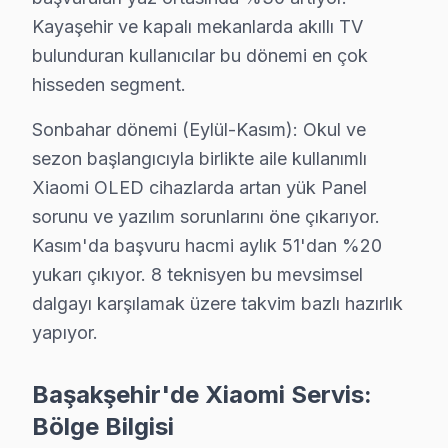
Kayaşehir ve kapalı mekanlarda akıllı TV
Xiaomi Servisi Garanti ve Sonrası Destek
bulunduran kullanıcılar bu dönemi en çok
Başakşehir Xiaomi TV Servis Garanti Belgesi - 1 Yıl Parça Güv
hisseden segment.
Başakşehir'de Xiaomi televizyon ünitesi tamirinde garan
Sonbahar dönemi (Eylül-Kasım): Okul ve
Başakşehir servisinde işçilik garantisi: Xiaomi tamiri
sezon başlangıcıyla birlikte aile kullanımlı
Xiaomi parça garantisi: Başakşehir'de değiştirdiğimiz Xi
Xiaomi OLED cihazlarda artan yük Panel
Garanti belgesi: Her Başakşehir bu marka tamiri sonrası i
sorunu ve yazılım sorunlarını öne çıkarıyor.
Başakşehir servis sonrası erişim: "Xiaomi TV'min sesi d
Kasım'da başvuru hacmi aylık 51'dan %20
yukarı çıkıyor. 8 teknisyen bu mevsimsel
Başakşehir Xiaomi Altyapı ve Arıza Profili
dalgayı karşılamak üzere takvim bazlı hazırlık
Başakşehir'nin Yeni şehir dokusu Xiaomi akıllı TV arıza p
yapıyor.
Başakşehir Şehir Hastanesi bölgesindeki konutlarda Xia
Başakşehir'de Xiaomi Servis:
Metro ve TEM Otoyolu güzergahı boyunca uzanan Başakşeh
Bölge Bilgisi
Başakşehir Xiaomi TV Servisi – Sık Sorulan So