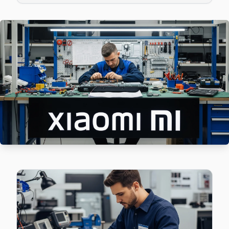
Güvercintepe semtindeki Xiaomi TV sorunları için kapıya kad
Güvercintepe Xiaomi Açılmıyor Arıza →
Kayabaşı Xiaomi Servis
Xiaomi TV HDMI port arızası Kayabaşı adresine gelen ekibimi
Başakşehir TV Servis Merkezi →
Kayaşehir Xiaomi Servis
Xiaomi TV'nizin Kayaşehir adresine gelen ekibimiz osilosk
Xiaomi Servis Merkezi →
Şahintepe Xiaomi Servis
Şahintepe'deki Xiaomi TV sahiplerinin yüzde sekseni tamir i
Şahintepe Xiaomi Anakart Tamiri →
Şamlar Xiaomi Servis
Şamlar'den gelen Xiaomi TV arızaları arasında en sık güç ka