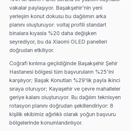
Ziya Gökalp Mahallesi'nde Xiaomi panel'lerde genellikl
vakalar paylaşıyor. Başakşehir'nin yeni
yerleşim konut dokusu bu dağılımın arka
Xiaomi Tamir mi, Değişim mi? Rehber
planını oluşturuyor: voltaj profili standart
Xiaomi ekran tamir fiyatları, Başakşehir bölgesinde çeş
binalara kıyasla %20 daha değişken
Anakart tamiri fiyatları ise model serisine göre değişi
seyrediyor, bu da Xiaomi OLED panelleri
Fiyatları etkileyen en önemli faktörler arasında garanti
doğrudan etkiliyor.
Başakşehir'de Fabrika Servis Neden Tercih Ed
Coğrafi kırılıma geçildiğinde Başakşehir Şehir
Hastanesi bölgesi tüm başvuruların %25'ini
Fabrika Servis, Başakşehir'de Xiaomi televizyon tamirin
karşılıyor; Başak Konutları %29'lik payla ikinci
Fabrika Servis'in sağladığı avantajlar ise oldukça dikka
sıraya oturuyor; Kayaşehir ve çevre mahalleler
Sonuç olarak, Başakşehir'de Xiaomi TV tamir ihtiyaçla
geriye kalanı oluşturuyor. Bu dağılım teknisyen
rotasyon planını doğrudan şekillendiriyor: 8
Başakşehir Xiaomi servis - TV Tamiri
kişilik ekibimiz ağırlıklı olarak yoğun başvuru
bölgelerinde konumlandırılıyor.
Başakşehir'da Xiaomi televizyon ünitesi'de "ekran var,