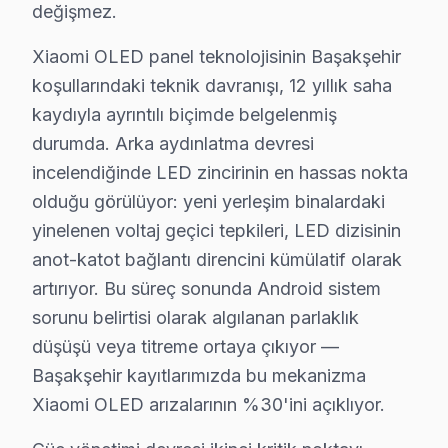
• Başakşehir'in tüm mahallelerine hızlı ulaşım
değişmez.
• Başakşehir'de mobil servis aracı ile yerinde müdahal
Xiaomi OLED panel teknolojisinin Başakşehir
• Başakşehir'de acil durumlarda öncelikli randevu
koşullarındaki teknik davranışı, 12 yıllık saha
• Başakşehir servisimizde 7/24 çağrı merkezi desteği
kaydıyla ayrıntılı biçimde belgelenmiş
Gün içinde Başakşehir'da Xiaomi servis randevusu al
durumda. Arka aydınlatma devresi
incelendiğinde LED zincirinin en hassas nokta
Başakşehir Xiaomi TV Arızaları – Televizyonu
olduğu görülüyor: yeni yerleşim binalardaki
Xiaomi görüntüleme sistemi'nizde yaşadığınız arıza, c
yinelenen voltaj geçici tepkileri, LED dizisinin
Xiaomi televizyon paneli'lerde en çok müdahale ettiğimi
anot-katot bağlantı direncini kümülatif olarak
• Panel ve Ekran: OLED yanması, LCD şeriti, piksel öl
artırıyor. Bu süreç sonunda Android sistem
sorunu belirtisi olarak algılanan parlaklık
• Elektronik Kartlar: Anakart, T-Con, güç kartı, tune
düşüşü veya titreme ortaya çıkıyor —
• Arka Aydınlatma: LED bar değişimi, inverter tamiri, ba
Başakşehir kayıtlarımızda bu mekanizma
• Yazılım ve Firmware: Fabrika ayarı, eMMC kurtarm
Xiaomi OLED arızalarının %30'ini açıklıyor.
• Bağlantı: HDMI/USB port arızası, Bluetooth ve Wi-Fi
• Kapasitör ve SMD: Şişmiş kapasitör değişimi, smd bil