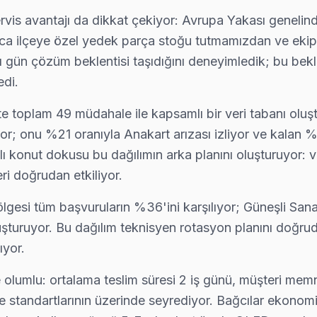
servis avantajı da dikkat çekiyor: Avrupa Yakası genelin
ası en çok ne soruyor? "Ne kadar sürer?" — çoğu Loewe arızasını aynı
yunca ilçeye özel yedek parça stoğu tutmamızdan ve ek
ynı gün çözüm beklentisi taşıdığını deneyimledik; bu bek
edi.
etsiz, yazılı fiyat, onay sonrası iş — Bağcılar'da müşteri memnuniyeti
te toplam 49 müdahale ile kapsamlı bir veri tabanı oluşt
; onu %21 oranıyla Anakart arızası izliyor ve kalan %33
ı konut dokusu bu dağılımın arka planını oluşturuyor: vo
i doğrudan etkiliyor.
mak istiyorsanız arıza fotoğrafını WhatsApp'tan gönderin — 15 dakika i
lgesi tüm başvuruların %36'ini karşılıyor; Güneşli Sana
uruyor. Bu dağılım teknisyen rotasyon planını doğrudan ş
ıyor.
zin sıklıkla karşılaştığı sorunlardan. Mikro kaynak ile port tamiri 
de olumlu: ortalama teslim süresi 2 iş günü, müşteri mem
ölge standartlarının üzerinde seyrediyor. Bağcılar ekono