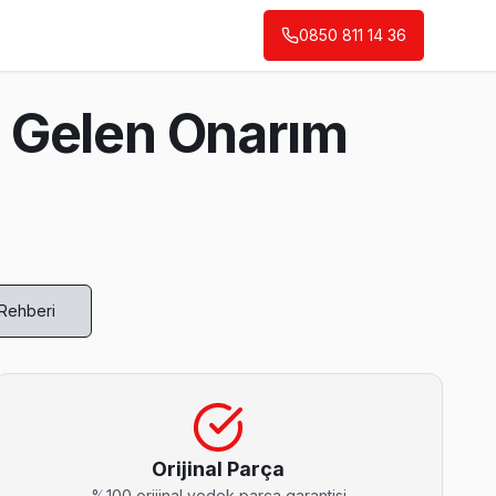
0850 811 14 36
a Gelen Onarım
 Rehberi
r'nın en deneyimli ekibi.
Orijinal Parça
%100 orijinal yedek parça garantisi