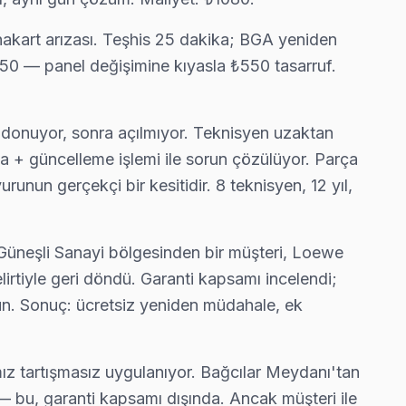
nakart arızası. Teşhis 25 dakika; BGA yeniden
1250 — panel değişimine kıyasla ₺550 tasarruf.
 donuyor, sonra açılmıyor. Teknisyen uzaktan
ma + güncelleme işlemi ile sorun çözülüyor. Parça
urunun gerçekçi bir kesitidir. 8 teknisyen, 12 yıl,
 Güneşli Sanayi bölgesinden bir müşteri, Loewe
rtiyle geri döndü. Garanti kapsamı incelendi;
orun. Sonuç: ücretsiz yeniden müdahale, ek
z tartışmasız uygulanıyor. Bağcılar Meydanı'tan
— bu, garanti kapsamı dışında. Ancak müşteri ile