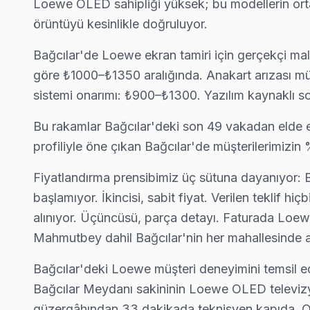
Loewe OLED sahipliği yüksek; bu modellerin ortala
Bağcılar'da Yenimahalle mahallesi için Loewe TV tamir rand
örüntüyü kesinlikle doğruluyor.
Bağcılar Loewe Servis →
Bağcılar'de Loewe ekran tamiri için gerçekçi m
Yenigün Loewe Servis
göre ₺1000–₺1350 aralığında. Anakart arızası mü
Yenigün'den gelen Loewe TV arızaları arasında en sık güç kart
sistemi onarımı: ₺900–₺1300. Yazılım kaynaklı 
Bağcılar TV Servis Merkezi →
Bu rakamlar Bağcılar'deki son 49 vakadan elde edi
Yıldıztepe Loewe Servis
profiliyle öne çıkan Bağcılar'de müşterilerimizi
Yıldıztepe mahallesi Loewe TV servisinde şeffaf çalışıyoruz: h
Yıldıztepe Loewe Açılmıyor Arıza →
Fiyatlandırma prensibimiz üç sütuna dayanıyor: Bir
başlamıyor. İkincisi, sabit fiyat. Verilen teklif h
alınıyor. Üçüncüsü, parça detayı. Faturada Loew
Bağcılar Loewe TV Servis Hizmet Bölgesi
Mahmutbey dahil Bağcılar'nin her mahallesinde ayn
Bağcılar bölgesine kapıya gelen Loewe TV tamir servisi hizmetimiz
Bağcılar'deki Loewe müşteri deneyimini temsil ed
Bağcılar Meydanı sakininin Loewe OLED televizyo
güzergâhından 33 dakikada teknisyen kapıda. O