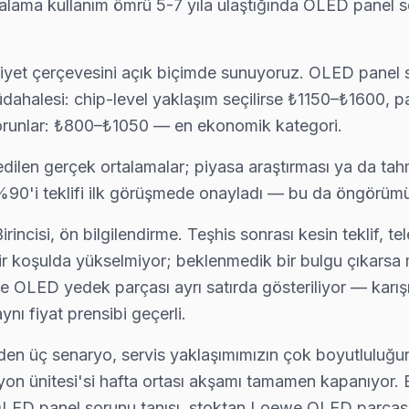
ma kullanım ömrü 5-7 yıla ulaştığında OLED panel sorunu 
evusu almak kolay: telefon, WhatsApp veya web formundan — ekibimi
aliyet çerçevesini açık biçimde sunuyoruz. OLED pan
dahalesi: chip-level yaklaşım seçilirse ₺1150–₺1600, 
ı ve anakart sorunları görülüyor. Bağcılar servisimizde bu arızaları 
sorunlar: ₺800–₺1050 — en ekonomik kategori.
len gerçek ortalamalar; piyasa araştırması ya da tahmin
n %90'i teklifi ilk görüşmede onayladı — bu da öngörüm
angi parçanın değiştiğini, maliyet dağılımını ve garanti kapsamını müş
incisi, ön bilgilendirme. Teşhis sonrası kesin teklif, t
içbir koşulda yükselmiyor; beklenmedik bir bulgu çıkarsa mü
e OLED yedek parçası ayrı satırda gösteriliyor — karış
ı fiyat prensibi geçerli.
in kapsama alanını haritada görebilirsiniz.
en üç senaryo, servis yaklaşımımızın çok boyutluluğunu
n ünitesi'si hafta ortası akşamı tamamen kapanıyor. E
LED panel sorunu tanısı, stoktan Loewe OLED parçası