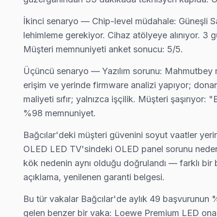
İkinci senaryo — Chip-level müdahale: Güneşli S
lehimleme gerekiyor. Cihaz atölyeye alınıyor. 3 g
Müşteri memnuniyeti anket sonucu: 5/5.
Üçüncü senaryo — Yazılım sorunu: Mahmutbey maha
erişim ve yerinde firmware analizi yapıyor; donan
maliyeti sıfır; yalnızca işçilik. Müşteri şaşırıyor
%98 memnuniyet.
Bağcılar'deki müşteri güvenini soyut vaatler yer
OLED LED TV'sindeki OLED panel sorunu nedeniyle
kök nedenin aynı olduğu doğrulandı — farklı bir b
açıklama, yenilenen garanti belgesi.
Loewe Uzman Teknisyen Ekibi — Bağcılar
Bu tür vakalar Bağcılar'de aylık 49 başvurunun 
Serkan Y. — Loewe Servis Uzmanı
Bağcılar Servis İstatistikleri
gelen benzer bir vaka: Loewe Premium LED onarımı
13 yıllık Loewe TV tamir deneyimi. Bağcılar ve çevre ilçelere 
· Bağcılar'de
510+
Loewe TV tamiri