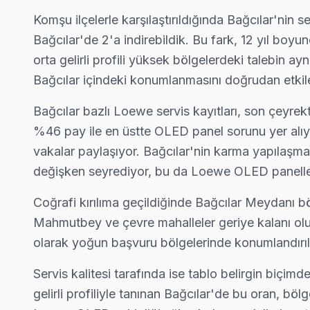
Kirazlı Loewe Servis
Komşu ilçelerle karşılaştırıldığında Bağcılar'nin 
Bağcılar'da Kirazlı mahallesi Loewe kullanıcıları arıza sonr
Bağcılar'de 2'a indirebildik. Bu fark, 12 yıl bo
Bağcılar Loewe Servis →
orta gelirli profili yüksek bölgelerdeki talebin a
Bağcılar içindeki konumlanmasını doğrudan etkil
Mahmutbey Loewe Servis
Mahmutbey sakinleri için Loewe TV tamir hizmetimiz: teşhis ücr
Bağcılar bazlı Loewe servis kayıtları, son çeyrek
Bağcılar Loewe Servis →
%46 pay ile en üstte OLED panel sorunu yer alıyor
vakalar paylaşıyor. Bağcılar'nin karma yapılaşmal
Sancaktepe Loewe Servis
değişken seyrediyor, bu da Loewe OLED paneller
Bağcılar'da Sancaktepe mahallesi için Loewe TV fiyat teklifi al
Bağcılar Loewe Servis →
Coğrafi kırılıma geçildiğinde Bağcılar Meydanı bö
Mahmutbey ve çevre mahalleler geriye kalanı oluşt
Yavuz Selim Loewe Servis
olarak yoğun başvuru bölgelerinde konumlandırıl
Loewe TV HDMI port arızası Yavuz Selim adresine gelen ekibimi
Bağcılar Loewe Servis →
Servis kalitesi tarafında ise tablo belirgin biçim
gelirli profiliyle tanınan Bağcılar'de bu oran, b
Yenimahalle Loewe Servis