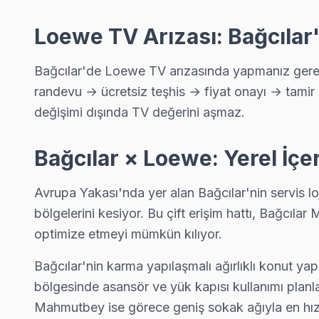
Loewe Servis Merkezi →
Loewe TV Arızası: Bağcılar
Hürriyet Loewe Servis
Hürriyet'de Loewe TV ses ama görüntü yok sorununu genellikle
Bağcılar'de Loewe TV arızasında yapmanız gereke
Loewe Servis Merkezi →
randevu → ücretsiz teşhis → fiyat onayı → tamir 
İnönü Loewe Servis
değişimi dışında TV değerini aşmaz.
Bağcılar'da İnönü mahallesi için Loewe TV tamir randevusu 
Loewe Servis Merkezi →
Bağcılar × Loewe: Yerel İç
Kazım Karabekir Loewe Servis
Avrupa Yakası'nda yer alan Bağcılar'nin servis lo
Bağcılar'da Kazım Karabekir mahallesi için Loewe TV fiyat tekli
bölgelerini kesiyor. Bu çift erişim hattı, Bağc
Loewe Servis Merkezi →
optimize etmeyi mümkün kılıyor.
Kemalpaşa Loewe Servis
Bağcılar'nin karma yapılaşmalı ağırlıklı konut yap
Loewe TV Kemalpaşa'de internet bağlantısı sorunuyla geliyor
bölgesinde asansör ve yük kapısı kullanımı planla
Bağcılar TV Servis Merkezi →
Mahmutbey ise görece geniş sokak ağıyla en hızlı