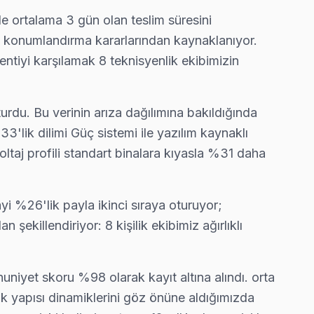
de ortalama 3 gün olan teslim süresini
 günde tamamlıyoruz.
ip konumlandırma kararlarından kaynaklanıyor.
lentiyi karşılamak 8 teknisyenlik ekibimizin
 odaklı servis anlayışımız bu.
urdu. Bu verinin arıza dağılımına bakıldığında
'lik dilimi Güç sistemi ile yazılım kaynaklı
ltaj profili standart binalara kıyasla %31 daha
çinde yazılı teklif iletiyoruz.
yi %26'lik payla ikinci sıraya oturuyor;
ekillendiriyor: 8 kişilik ekibimiz ağırlıklı
yapıyoruz; kablo değil, konektör sorununu çözüyoruz.
nuniyet skoru %98 olarak kayıt altına alındı. orta
mik yapısı dinamiklerini göz önüne aldığımızda