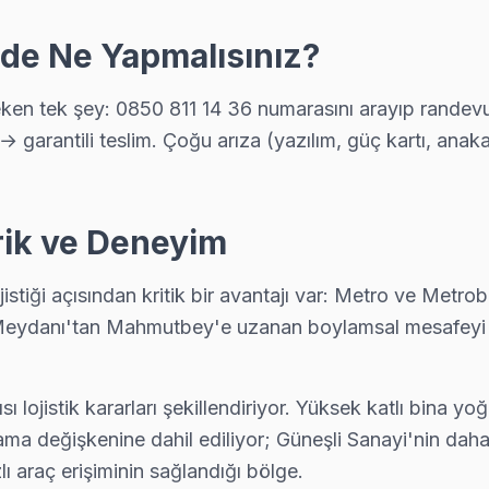
'de Ne Yapmalısınız?
 backlight led şeridi veya LVDS kablo arızası oluşturuyor. Bağcılar
n tek şey: 0850 811 14 36 numarasını arayıp randevu a
→ garantili teslim. Çoğu arıza (yazılım, güç kartı, ana
almak kolay: telefon, WhatsApp veya web formundan — ekibimiz 90 d
erik ve Deneyim
jistiği açısından kritik bir avantajı var: Metro ve Met
fi almak istiyorsanız arıza fotoğrafını WhatsApp'tan gönderin — 15 dak
ılar Meydanı'tan Mahmutbey'e uzanan boylamsal mesafeyi
ısı lojistik kararları şekillendiriyor. Yüksek katlı bin
sa önce yazılım güncelleme ve ağ modülü testini yapıyoruz; parça 
ma değişkenine dahil ediliyor; Güneşli Sanayi'nin daha 
 araç erişiminin sağlandığı bölge.