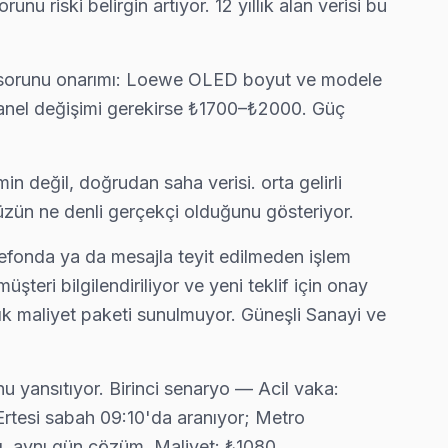
riski belirgin artıyor. 12 yıllık alan verisi bu
z 90 dakika içinde kapınızda.
el sorunu onarımı: Loewe OLED boyut ve modele
panel değişimi gerekirse ₺1700–₺2000. Güç
genellikle aynı gün tamamlıyoruz.
 değil, doğrudan saha verisi. orta gelirli
üzün ne denli gerçekçi olduğunu gösteriyor.
teri önünde anlatıyoruz. Bağcılar standartlarımız bu.
elefonda ya da mesajla teyit edilmeden işlem
şteri bilgilendiriliyor ve yeni teklif için onay
ık maliyet paketi sunulmuyor. Güneşli Sanayi ve
 yansıtıyor. Birinci senaryo — Acil vaka:
rtesi sabah 09:10'da aranıyor; Metro
, aynı gün çözüm. Maliyet: ₺1080.