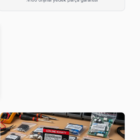
, arıza tespiti ücretsiz.
karsa ücretsiz ikinci ziyaret.
s ediyor.
ellikle aynı gün tamamlıyoruz.