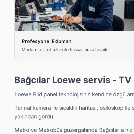
Demirkapı sakinleri Loewe TV arızaları için sık bizi tercih ediyor
Demirkapı Loewe Anakart Tamiri →
Fatih Loewe Servis
Fatih mahallesi Loewe TV servisi için ön değerlendirme telefo
Profesyonel Ekipman
Bağcılar TV Servis Merkezi →
Modern test cihazları ile hassas arıza tespiti
Fevzi Çakmak Loewe Servis
Fevzi Çakmak sakinlerine özel: Loewe TV tamirinde parça değiş
Bağcılar TV Servis Merkezi →
Bağcılar Loewe servis - TV
Göztepe Loewe Servis
Loewe Bild panel teknolojisinin kendine özgü arız
Göztepe mahallesi Loewe TV servisi için ön değerlendirme te
Göztepe Loewe Anakart Tamiri →
Termal kamera ile sıcaklık haritası, osiloskop ile
yakından gördü.
Güneşli Loewe Servis
Loewe TV Güneşli adresinde firmware güncellemesi sonrası do
Metro ve Metrobüs güzergahında Bağcılar'a hızla 