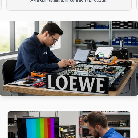
u. Bağcılar'nın bu bölgesine teknik ekibimiz 1-2 saat içinde ulaşıyor
V tamir sonrası kalite kontrolü yapıyoruz: 48 saatlik izleme, sorun çı
e BGA ekipmanıyla geliyor; anakart düzeyinde arızayı yerinde teşhi
e anakart sorunları görülüyor. Bağcılar servisimizde bu arızaları gen