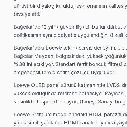
· Müşteri memnuniyeti
%97
dürüst bir diyalog kuruldu; eski onarımın kalitesiy
· Loewe fabrika servis sertifikası
· Ortalama tamir süresi:
1–2 iş günü
· Orijinal ve OEM yedek parça tedarikçisi
tavsiye etti.
· Tüm işlemler
2 yıl garantili
· 2010'dan günümüze tüm Loewe modelleri
Bağcılar'de 12 yıllık güven ilişkisi, bu tür dürü
politikasının aynı ciddiyetle uygulandığını 8 kiş
Bu sayfayla ilgili hizmet sayfaları:
Bağcılar'deki Loewe teknik servis deneyimi, el
↑ Loewe Servis Ana Sayfası
Bağcılar Meydanı bölgesindeki yüksek yoğunluklu
↑ Bağcılar TV Servis Merkezi
%38'ini açıklıyor. Standart ferrit boncuk filtresi 
empedanslı toroid sarım çözümü uyguluyor.
Loewe OLED panel sürücü katmanında LVDS sinyal
yüksek olduğunda referans potansiyeli kayması, L
Bağcılar Yakın İlçelerde Loewe Servisi
kesinlikte tespit edilebiliyor; Güneşli Sanayi b
· Arnavutköy Loewe
· Avcılar Loewe
· Bahçelievler Loewe
· Bakırköy Loewe
Loewe Premium modellerindeki HDMI paraziti de 
yapılaşmalı yapılarda HDMI kanalı boyunca yayıl
· Başakşehir Loewe
· Bayrampaşa Loewe
· Beşiktaş Loewe
· Beylikdüzü Loewe