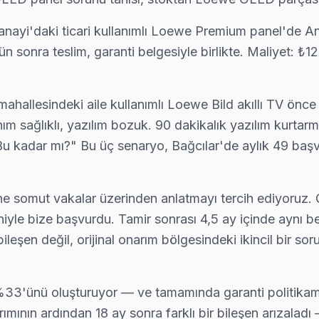
anayi'daki ticari kullanımlı Loewe Premium panel'de A
ün sonra teslim, garanti belgesiyle birlikte. Maliyet: ₺
llesindeki aile kullanımlı Loewe Bild akıllı TV önce
ım sağlıklı, yazılım bozuk. 90 dakikalık yazılım kurtar
: "Bu kadar mı?" Bu üç senaryo, Bağcılar'de aylık 49 başv
ine somut vakalar üzerinden anlatmayı tercih ediyoruz.
 bize başvurdu. Tamir sonrası 4,5 ay içinde aynı beli
ileşen değil, orijinal onarım bölgesindeki ikincil bir s
%33'ünü oluşturuyor — ve tamamında garanti politikamı
nın ardından 18 ay sonra farklı bir bileşen arızaladı 
yerinde servis sunulmaktadır.