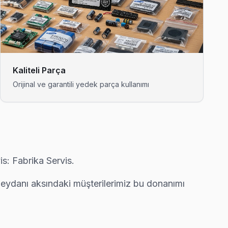
 işçilik garantisi.
ortalama 90 dakikada ulaşıyor.
Kaliteli Parça
Orijinal ve garantili yedek parça kullanımı
ürpriz fatura çıkarmıyor.
s: Fabrika Servis.
resine ortalama 90 dakikada ulaşıyor.
r Meydanı aksındaki müşterilerimiz bu donanımı
elerek fabrika reset ve yeniden yükleme yapıyor.