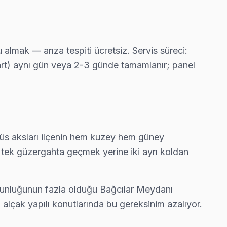
 ekibimiz bu arızayı yerinde çözüyor.
lmak — arıza tespiti ücretsiz. Servis süreci:
kart) aynı gün veya 2-3 günde tamamlanır; panel
akika içinde kapınızda.
robüs aksları ilçenin hem kuzey hem güney
ika içinde yazılı teklif iletiyoruz.
 tek güzergahta geçmek yerine iki ayrı koldan
a yoğunluğunun fazla olduğu Bağcılar Meydanı
değişimi gerekmeyebilir — gerekirse söylüyoruz.
alçak yapılı konutlarında bu gereksinim azalıyor.