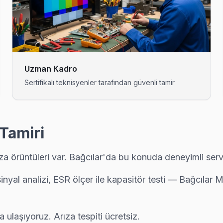
: şeffaf fiyat, yazılı garanti, aynı gün servis. Bağcılar bölgesinde 6 ay
nla ücretsiz. Randevu aldıktan sonra teknik ekibimiz Fatih adresine 
Uzman Kadro
Sertifikalı teknisyenler tarafından güvenli tamir
imi yapılmadan önce maliyet onayınız alınıyor. Bağcılar servisimiz s
 Tamiri
a örüntüleri var. Bağcılar'da bu konuda deneyimli servi
lefonla ücretsiz. Randevu aldıktan sonra teknik ekibimiz Göztepe ad
 sinyal analizi, ESR ölçer ile kapasitör testi — Bağcıla
nuyorsa bu bilinen bir yazılım sorunu. Teknik ekibimiz Güneşli'e g
ulaşıyoruz. Arıza tespiti ücretsiz.