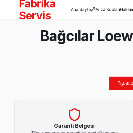
Fabrika
Ana Sayfa
Arıza Kodları
Hakkı
Servis
Anasayfa
Bağcılar Loew
/
Bağcılar
/
Loewe
Son Güncelleme:
Ağustos 2026
0850
Bağcılar'da Mahalle Mahalle Loewe TV Servi
100. Yıl Loewe Servis
100. Yıl semtindeki Loewe TV sorunları için kapıya kadar servi
100. Yıl Loewe Açılmıyor Arıza →
Garanti Belgesi
Tüm işlemlerimize garanti belgesi düzenlenir