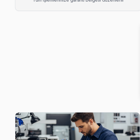
15 Temmuz Loewe Servis
15 Temmuz mahallesinde Loewe TV arızaları için aynı gün randev
15 Temmuz Loewe Açılmıyor Arıza →
Bağlar Loewe Servis
Bağcılar'da Bağlar bölgesi dahil tüm hizmet alanımızda Loewe T
Bağcılar Loewe Servis →
Barbaros Loewe Servis
Loewe TV'nizin Barbaros adresine gelen ekibimiz osiloskop v
Bağcılar Loewe Servis →
Çınar Loewe Servis
Çınar'den gelen Loewe TV arızaları arasında en sık güç kartı v
Bağcılar TV Servis Merkezi →
Demirkapı Loewe Servis