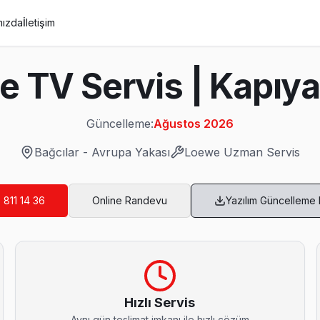
mızda
İletişim
e TV Servis | Kapıy
Güncelleme:
Ağustos 2026
Bağcılar
-
Avrupa Yakası
Loewe
Uzman Servis
 811 14 36
Online Randevu
Yazılım Güncelleme
s
s. Panel tamiri, anakart onarımı ve yazılım güncellemelerinde Bağcıla
Hızlı Servis
Aynı gün teslimat imkanı ile hızlı çözüm