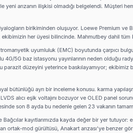
le yeni arızanın ilişkisi olmadığı belgelendi. Müşteri he
st diyalogların birikiminden oluşuyor. Loewe Premium ve 
ilik ekibimizin her üyesi bilincinde. Mahmutbey dahil tü
ektromanyetik uyumluluk (EMC) boyutunda çarpıcı bulg
 4G/5G baz istasyonu yayınlarının neden olduğu radyo 
bu parazit düzeyini yeterince baskılayamıyor; ekibimiz bu
 bütünlüğü ayrı bir inceleme konusu. karma yapılaşm
VDS alıcı eşik voltajını bozuyor ve OLED panel sorunu b
ölgesinde son 8 ayda bu nedenle gelen 23 vakanın tamam
Bağcılar kayıtlarımızda kayda değer bir yer tutuyor: 
an ortak-mod gürültüsü, Anakart arızası'ye benzer görü