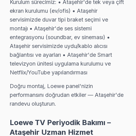
Ataşehir servisimizde Loewe akıllı TV onarım kayıtları 
Kurulum sürecimiz: • Ataşehir'de tek veya çift
ekran kurulumu (ev/ofis) • Ataşehir
Loewe teknisyenlerimiz Metrobüs ve E-5 Karayolu güze
servisimizde duvar tipi braket seçimi ve
Teknik açıdan değerlendirildiğinde İstanbul Finans Mer
montajı • Ataşehir'de ses sistemi
Ataşehir Loewe TV Servisi – Sık Sorulan Sorul
entegrasyonu (soundbar, ev sineması) •
Ataşehir servisimizde uydu/kablo alıcısı
S: Ataşehir'de görüntüleme sistemi tamiri sonrası ne ka
bağlantısı ve ayarları • Ataşehir'de Smart
C: Ataşehir servisimizde yapılan işçilik için 6 ay, kulla
televizyon ünitesi uygulama kurulumu ve
S: Ataşehir'de anakart tamiri ne zaman gerekli olur?
Netflix/YouTube yapılandırması
C: TV açılmıyor, ana açılıp kapanıyor, ses var görüntü 
Doğru montaj, Loewe panel'nizin
S: Ataşehir'de panel değişimi maliyeti neden yüksek?
performansını doğrudan etkiler — Ataşehir'de
C: Panel, televizyon paneli'nin en pahalı bileşenidir. Lo
randevu oluşturun.
S: Ataşehir'de yazılım sorunları ne tür TV'lerde görül
C: Smart TV'lerde (Android TV, Tizen, WebOS gibi) yaz
Loewe TV Periyodik Bakımı –
S: Ataşehir'de paneli kimin yenilemeli — başka servis
Ataşehir Uzman Hizmet
C: Ataşehir'de panel değişimini yapan tüm servisler benze