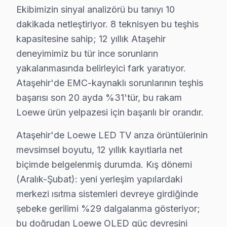
Ekibimizin sinyal analizörü bu tanıyı 10
• Ataşehir'de sadece orijinal parça kullanıyoruz. tüke
dakikada netleştiriyor. 8 teknisyen bu teşhis
• Chip-level tamir için osiloskop, ESR ve termal görü
kapasitesine sahip; 12 yıllık Ataşehir
Bunu bilmek işinize yarar:, İstanbul Finans Merkezi, 
deneyimimiz bu tür ince sorunların
yakalanmasında belirleyici fark yaratıyor.
Loewe TV Duvar Montajı – Ataşehir Profesyon
Ataşehir'de EMC-kaynaklı sorunlarının teşhis
Ataşehir'da satın aldığınız Loewe televizyonun montajı
başarısı son 20 ayda %31'tür, bu rakam
Kurulum sürecimiz:
Loewe ürün yelpazesi için başarılı bir orandır.
• Ataşehir'de tek veya çift ekran kurulumu (ev/ofis)
Ataşehir'de Loewe LED TV arıza örüntülerinin
• Ataşehir servisimizde duvar tipi braket seçimi ve mon
mevsimsel boyutu, 12 yıllık kayıtlarla net
• Ataşehir'de ses sistemi entegrasyonu (soundbar, ev
biçimde belgelenmiş durumda. Kış dönemi
• Ataşehir servisimizde uydu/kablo alıcısı bağlantısı ve
(Aralık-Şubat): yeni yerleşim yapılardaki
• Ataşehir'de Smart televizyon ünitesi uygulama kuru
merkezi ısıtma sistemleri devreye girdiğinde
Doğru montaj, Loewe panel'nizin performansını doğru
şebeke gerilimi %29 dalgalanma gösteriyor;
bu doğrudan Loewe OLED güç devresini