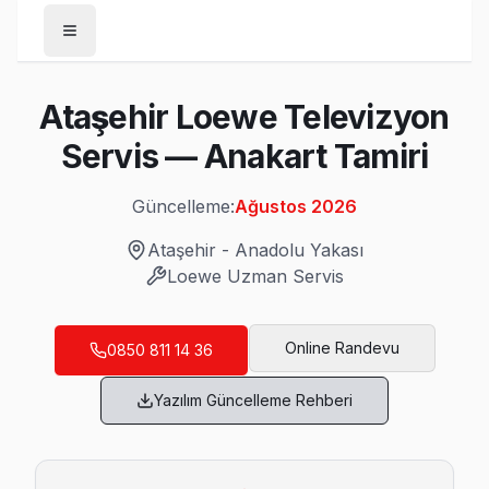
Anasayfa
Ataşehir Loewe Televizyon
/
Ataşehir
Servis — Anakart Tamiri
/
Loewe
Güncelleme:
Ağustos 2026
Son Güncelleme:
Ağustos 2026
Ataşehir
-
Anadolu Yakası
Loewe
Uzman Servis
Ataşehir'da Mahalle Mahalle Loewe TV Ser
Online Randevu
0850 811 14 36
Aşık Veysel Loewe Servis
Yazılım Güncelleme Rehberi
Aşık Veysel'de Loewe TV ekran değişimi gerekebilir mi? Ata
Aşık Veysel Loewe Anakart Tamiri →