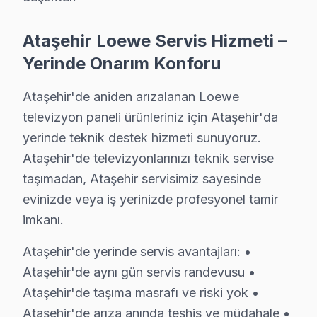
• Ataşehir genelinde hızlı ve profesyonel Loewe telev
Ataşehir Loewe Servis Hizmeti –
Ataşehir'de Yerinde Loewe Televizyon Servis Avantajları
Yerinde Onarım Konforu
İstanbul Finans Merkezi, Watergarden, Brandium AVM bö
İlk görüşme bedava. 0850 811 14 36
Ataşehir'de aniden arızalanan Loewe
televizyon paneli ürünleriniz için Ataşehir'da
Ataşehir Loewe Televizyon Servisi İçin Güveni
yerinde teknik destek hizmeti sunuyoruz.
Ataşehir bölgesinde Loewe televizyonunuz arızalandığı
Ataşehir'de televizyonlarınızı teknik servise
Ataşehir'deki Tecrübemiz: Ataşehir ve yakın çevrede y
taşımadan, Ataşehir servisimiz sayesinde
Ataşehir Servis Güvencesi: Ataşehir'de gerçekleştirile
evinizde veya iş yerinizde profesyonel tamir
Ataşehir bu marka Sertifikalı Kadro: Loewe yetkili stand
imkanı.
Ataşehir'de İtibar: Ataşehir ve çevresinde tercih edile
Ataşehir'de yerinde servis avantajları: •
İlk görüşme bedava. 0850 811 14 36
Ataşehir'de aynı gün servis randevusu •
Ataşehir'de taşıma masrafı ve riski yok •
Uzman Loewe Teknisyen Ekibimiz
Ataşehir'de arıza anında teşhis ve müdahale •