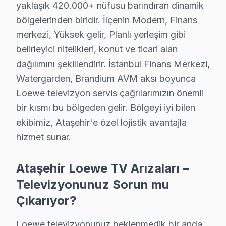
yaklaşık 420.000+ nüfusu barındıran dinamik
Ataşehir'de Loewe televizyon servisi arayan tüm mahalle
bölgelerinden biridir. İlçenin Modern, Finans
Mustafa Kemal, Örnek, Yeni Çamlıca, Yenisahra, Yenişe
merkezi, Yüksek gelir, Planlı yerleşim gibi
Aşık Veysel, Atatürk, Barbaros, Esatpaşa, Ferhatpaşa
belirleyici nitelikleri, konut ve ticari alan
İçerenköy, İnönü, Kayışdağı, Küçükbakkalköy, Mevlana
dağılımını şekillendirir. İstanbul Finans Merkezi,
Watergarden, Brandium AVM aksı boyunca
Loewe TV Teknik Rehberi: Panel, Teşhis ve Ona
Loewe televizyon servis çağrılarımızın önemli
Loewe televizyonlarınızın tamir işlemi ve bakımında A
bir kısmı bu bölgeden gelir. Bölgeyi iyi bilen
ekibimiz, Ataşehir'e özel lojistik avantajla
Loewe TV Teknik Profil ve Servis Rehberi
hizmet sunar.
Loewe TV Teknik Servis Rehberi
Ataşehir Loewe TV Arızaları –
Loewe televizyon'lerde En Sık Karşılaşılan Arızalar
Televizyonunuz Sorun mu
Loewe servisimizde en yaygın yazılım güncelleme sorunu 
Çıkarıyor?
Loewe Servis Yaklaşımımız
marka kalitesi ilkeleri doğrultusunda Loewe ekran'lerde 
Loewe televizyonunuz beklenmedik bir anda