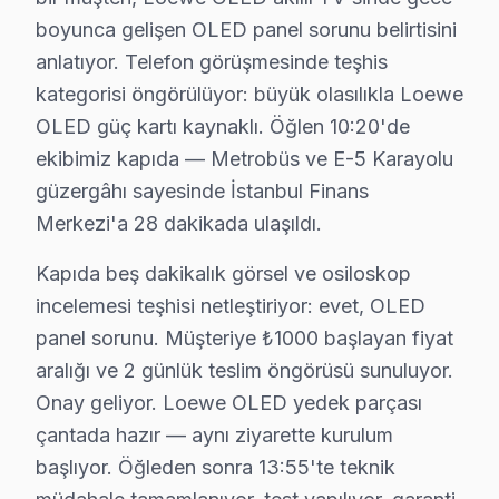
boyunca gelişen OLED panel sorunu belirtisini
İçerenköy'de Loewe TV Servisi
anlatıyor. Telefon görüşmesinde teşhis
İçerenköy Mahallesi, genellikle yeni binalarla dolu ama 
kategorisi öngörülüyor: büyük olasılıkla Loewe
İnönü'de Loewe TV Servisi
OLED güç kartı kaynaklı. Öğlen 10:20'de
ekibimiz kapıda — Metrobüs ve E-5 Karayolu
İnönü Mahallesi, binaların yaşı ve elektrik altyapısıyla 
güzergâhı sayesinde İstanbul Finans
Kayışdağı'nda Loewe TV Servisi
Merkezi'a 28 dakikada ulaşıldı.
Kayışdağı Mahallesi, modern yapıların ve yeni elektrik 
Kapıda beş dakikalık görsel ve osiloskop
Küçükbakkalköy'de Loewe TV Servisi
incelemesi teşhisi netleştiriyor: evet, OLED
panel sorunu. Müşteriye ₺1000 başlayan fiyat
Küçükbakkalköy Mahallesi, binaların yaşına göre değişke
aralığı ve 2 günlük teslim öngörüsü sunuluyor.
Mevlana'da Loewe TV Servisi
Onay geliyor. Loewe OLED yedek parçası
Mevlana Mahallesi, arızaların değişken olduğu bir diğer 
çantada hazır — aynı ziyarette kurulum
başlıyor. Öğleden sonra 13:55'te teknik
Mimar Sinan'da Loewe TV Servisi