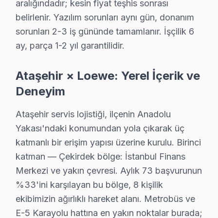
aralığındadır; kesin fiyat teşhis sonrası
15 yıllık Loewe TV tamir deneyimi. Ataşehir ve çevre ilçeler
belirlenir. Yazılım sorunları aynı gün, donanım
· Loewe fabrika servis sertifikası
sorunları 2-3 iş gününde tamamlanır. İşçilik 6
· Orijinal ve OEM yedek parça tedarikçisi
ay, parça 1-2 yıl garantilidir.
· 2010'dan günümüze tüm Loewe modelleri
Ataşehir × Loewe: Yerel İçerik ve
Ataşehir Servis İstatistikleri
· Ataşehir'de
535+
Loewe TV tamiri
Deneyim
· Müşteri memnuniyeti
%97
· Ortalama tamir süresi:
1–2 iş günü
Ataşehir servis lojistiği, ilçenin Anadolu
· Tüm işlemler
2 yıl garantili
Yakası'ndaki konumundan yola çıkarak üç
katmanlı bir erişim yapısı üzerine kurulu. Birinci
katman — Çekirdek bölge: İstanbul Finans
Bu sayfayla ilgili hizmet sayfaları:
Merkezi ve yakın çevresi. Aylık 73 başvurunun
↑ Loewe Servis Ana Sayfası
%33'ini karşılayan bu bölge, 8 kişilik
↑ Ataşehir TV Servis Merkezi
ekibimizin ağırlıklı hareket alanı. Metrobüs ve
E-5 Karayolu hattına en yakın noktalar burada;