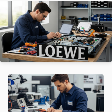
Fetih'de Loewe TV güç kartı kondansatör şişmesi en yaygın ar
Fetih Loewe Anakart Tamiri →
İçerenköy Loewe Servis
Ataşehir'da İçerenköy mahallesi için Loewe TV fiyat teklifi 
İçerenköy Loewe Anakart Tamiri →
İnönü Loewe Servis
İnönü'de Loewe TV ekran değişimi gerekebilir mi? Ataşehir 
İnönü Loewe Açılmıyor Arıza →
Kayışdağı Loewe Servis
Loewe TV'de T-Con kart arızası Kayışdağı mahallesinde sık k
Ataşehir Loewe Servis →
Küçükbakkalköy Loewe Servis
Küçükbakkalköy sakinleri için Loewe TV tamir hizmetimiz: teş