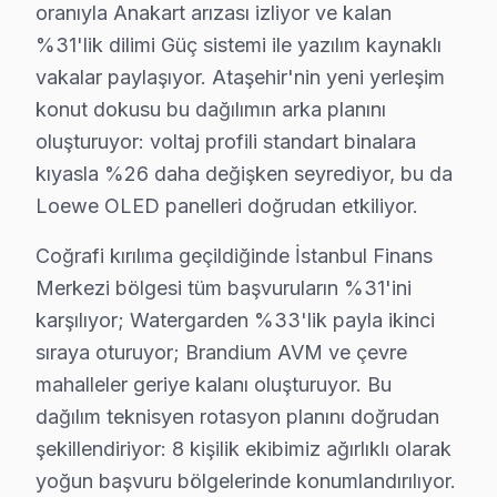
✓ Yazılı Garanti Belgesi
oranıyla Anakart arızası izliyor ve kalan
✓ Orijinal Yedek Parça
%31'lik dilimi Güç sistemi ile yazılım kaynaklı
✓ Ücretsiz Arıza Tespiti
vakalar paylaşıyor. Ataşehir'nin yeni yerleşim
konut dokusu bu dağılımın arka planını
Ataşehir, İstanbul'un köklü ilçelerinden biri olup bölgemizdeki 
oluşturuyor: voltaj profili standart binalara
kıyasla %26 daha değişken seyrediyor, bu da
Ataşehir Sahasından Loewe Notları
Loewe OLED panelleri doğrudan etkiliyor.
Bugün Ataşehir'den bir Loewe UHD serisi geldi. Müşteri
Coğrafi kırılıma geçildiğinde İstanbul Finans
Ataşehir, ulaşım açısından oldukça elverişli bir konu
Merkezi bölgesi tüm başvuruların %31'ini
Bölgedeki Loewe cihazları arasında genellikle UHD seris
karşılıyor; Watergarden %33'lik payla ikinci
Trafik, bazen yoğun olabiliyor ama gün içinde seans p
sıraya oturuyor; Brandium AVM ve çevre
mahalleler geriye kalanı oluşturuyor. Bu
Sonuç olarak, bu gün Ataşehir'de geçirdiğim zaman bo
dağılım teknisyen rotasyon planını doğrudan
Loewe Parça Temini ve Maliyet Gerçekleri
şekillendiriyor: 8 kişilik ekibimiz ağırlıklı olarak
yoğun başvuru bölgelerinde konumlandırılıyor.
Loewe TV'lerde Ataşehir bölgesinden sıkça karşılaştığı