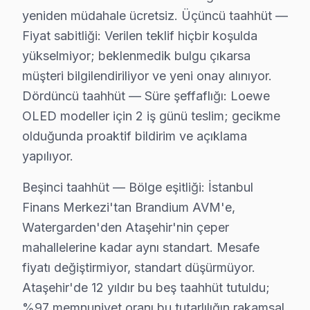
yeniden müdahale ücretsiz. Üçüncü taahhüt —
Ataşehir × Loewe: Yerel İçerik ve Deneyim
Fiyat sabitliği: Verilen teklif hiçbir koşulda
Ataşehir servis lojistiği, ilçenin Anadolu Yakası'ndak
yükselmiyor; beklenmedik bulgu çıkarsa
İkinci katman — Orta kuşak: Watergarden ve bağlantıl
müşteri bilgilendiriliyor ve yeni onay alınıyor.
Dördüncü taahhüt — Süre şeffaflığı: Loewe
Üçüncü katman — Dış mahalleler: Brandium AVM ve Ataşeh
OLED modeller için 2 iş günü teslim; gecikme
Ataşehir bazlı Loewe servis kayıtları, son çeyrekte to
olduğunda proaktif bildirim ve açıklama
Coğrafi kırılıma geçildiğinde İstanbul Finans Merkezi 
yapılıyor.
Servis kalitesi tarafında ise tablo belirgin biçimde ol
Ataşehir'de bu cihaz televizyon ünitesi onarımında p
Beşinci taahhüt — Bölge eşitliği: İstanbul
Finans Merkezi'tan Brandium AVM'e,
Ama değer hesabı yalnızca ilk satın alma fiyatıyla bit
Watergarden'den Ataşehir'nin çeper
yüksek gelirli profilli Ataşehir'de müşterilerimiz bu
mahallelerine kadar aynı standart. Mesafe
Ataşehir'den gelen bu TV servis taleplerinin nasıl so
fiyatı değiştirmiyor, standart düşürmüyor.
Kapıda beş dakikalık görsel ve osiloskop incelemesi te
Ataşehir'de 12 yıldır bu beş taahhüt tutuldu;
Bu hikayenin olağan olması, Ataşehir'de 12 yıllık bir
%97 memnuniyet oranı bu tutarlılığın rakamsal