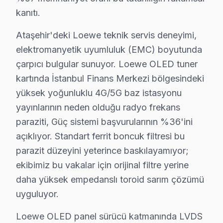
Ataşehir'de Loewe servis tercihinde güven, fiyat kadar
kanıtı.
İkinci taahhüt — Garanti kapsamı: İşçilik 6 ay, orijina
Ataşehir'deki Loewe teknik servis deneyimi,
Beşinci taahhüt — Bölge eşitliği: İstanbul Finans Merk
elektromanyetik uyumluluk (EMC) boyutunda
Ataşehir'deki Loewe teknik servis deneyimi, elektroma
çarpıcı bulgular sunuyor. Loewe OLED tuner
bu marka OLED panel sürücü katmanında LVDS sinyal büt
kartında İstanbul Finans Merkezi bölgesindeki
Loewe Premium modellerindeki HDMI paraziti de Ataşehir
yüksek yoğunluklu 4G/5G baz istasyonu
Ataşehir'de bu cihaz LED TV arıza örüntülerinin mevsi
yayınlarının neden olduğu radyo frekans
İlkbahar dönemi (Mart-Mayıs): Görece sakin. Loewe OL
paraziti, Güç sistemi başvurularının %36'ini
Yaz dönemi (Haziran-Ağustos): Sıcak havada kötüleşe
açıklıyor. Standart ferrit boncuk filtresi bu
Sonbahar dönemi (Eylül-Kasım): Okul ve sezon başlangı
parazit düzeyini yeterince baskılayamıyor;
ekibimiz bu vakalar için orijinal filtre yerine
Loewe Servisi: Ataşehir Yerel Bilgi
daha yüksek empedanslı toroid sarım çözümü
uyguluyor.
Ataşehir ilçesi, İstanbul Anadolu Yakası'nın yaklaşık 42
Loewe OLED panel sürücü katmanında LVDS
Ataşehir Loewe TV Arızaları – Televizyonunuz