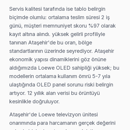
1.
Panel Arızası
Servis kalitesi tarafında ise tablo belirgin
Belirtisi: Ekranda belirgin lekeler veya bulanıklık.
biçimde olumlu: ortalama teslim süresi 2 iş
Neden: Loewe'nin kullandığı panel teknolojisi, 
günü, müşteri memnuniyet skoru %97 olarak
Maliyet: Panel değişimi genellikle ₺5,000 - ₺8,00
kayıt altına alındı. yüksek gelirli profiliyle
En Çok Etkilenen Modeller: Loewe Bild 7 ve Bild 9
tanınan Ataşehir'de bu oran, bölge
standartlarının üzerinde seyrediyor. Ataşehir
2.
Anakart Sorunu
ekonomik yapısı dinamiklerini göz önüne
Belirtisi: Cihazın açılmaması veya sesin gelmemes
aldığımızda Loewe OLED sahipliği yüksek; bu
Neden: Yüksek sıcaklıklar ve yan sanayi aksesuar
modellerin ortalama kullanım ömrü 5-7 yıla
Maliyet: Anakart değişimi için ₺3,500 - ₺5,500 ar
ulaştığında OLED panel sorunu riski belirgin
En Çok Etkilenen Modeller: Loewe Art 55 ve 65 se
artıyor. 12 yıllık alan verisi bu örüntüyü
3.
Güç Kartı Problemi
kesinlikle doğruluyor.
Belirtisi: Televizyonun açılmaması veya ara ara
Neden: Güç kartındaki bileşenlerin dayanıklılığı, 
Ataşehir'de Loewe televizyon ünitesi
Maliyet: Güç kartı değişimi için ₺2,500 - ₺4,000 a
onarımında para harcamanın gerçek değerini
En Çok Etkilenen Modeller: Loewe Connect seris