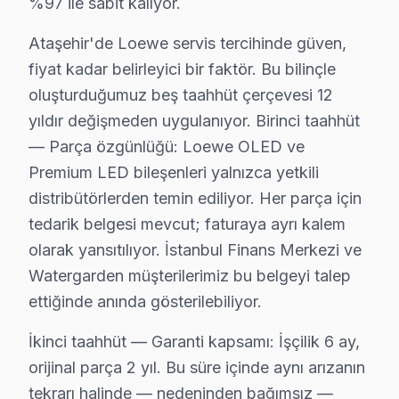
%97 ile sabit kalıyor.
Loewe Arızaları: Sahadan Gözlemler
Ataşehir'de Loewe servis tercihinde güven,
Loewe televizyonları genellikle kaliteli görüntü ve ses
fiyat kadar belirleyici bir faktör. Bu bilinçle
oluşturduğumuz beş taahhüt çerçevesi 12
Anakart tamiri ise model serisine göre farklılık gösteri
yıldır değişmeden uygulanıyor. Birinci taahhüt
Ayrıca, yerinde servis hizmeti ile atölye servis ücretle
— Parça özgünlüğü: Loewe OLED ve
Premium LED bileşenleri yalnızca yetkili
Neden Fabrika Servis?
distribütörlerden temin ediliyor. Her parça için
Herhangi bir Loewe arızasında benim için ilk adım, önc
tedarik belgesi mevcut; faturaya ayrı kalem
Bu süreçte, tüm parçalarda orijinallik ön planda tutul
olarak yansıtılıyor. İstanbul Finans Merkezi ve
Sonuç olarak, Loewe televizyonlarındaki sorunları çözme
Watergarden müşterilerimiz bu belgeyi talep
ettiğinde anında gösterilebiliyor.
Ataşehir Loewe servis - TV Tamiri
İkinci taahhüt — Garanti kapsamı: İşçilik 6 ay,
Ataşehir'da Loewe TV sahiplerinin %70'i ilk arızada 
orijinal parça 2 yıl. Bu süre içinde aynı arızanın
Fabrika Servis — İstanbul Finans Merkezi aksı ve Ataş
tekrarı halinde — nedeninden bağımsız —