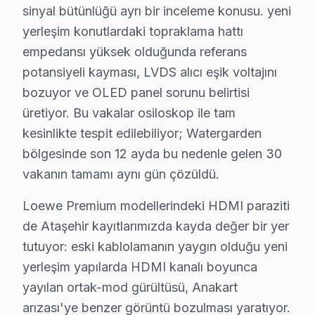
sinyal bütünlüğü ayrı bir inceleme konusu. yeni
Loewe televizyonunuz beklenmedik bir anda arıza mı y
yerleşim konutlardaki topraklama hattı
Loewe panel'lerde gözlemlenen başlıca teknik sorunla
empedansı yüksek olduğunda referans
• Ataşehir'de Ekran Arızaları: Panel çizgisi, renk bozu
potansiyeli kayması, LVDS alıcı eşik voltajını
• Ataşehir'de Güç Sorunları: Kırmızı ışık yanıp sönüyo
bozuyor ve OLED panel sorunu belirtisi
• Ataşehir'de Ses Arızaları: Hoparlör bozukluğu, ses y
üretiyor. Bu vakalar osiloskop ile tam
kesinlikte tespit edilebiliyor; Watergarden
• Ataşehir'de Kart Arızaları: T-Con kartı, power boar
bölgesinde son 12 ayda bu nedenle gelen 30
• Ataşehir'de Yazılım Sorunları: Uygulama açılmıyor,
vakanın tamamı aynı gün çözüldü.
• Ataşehir'de Bağlantı Sorunları: HDMI algılanmıyor, 
Chip-level tamir kapasitemizle Ataşehir'deki bu marka L
Loewe Premium modellerindeki HDMI paraziti
de Ataşehir kayıtlarımızda kayda değer bir yer
Neden Ataşehir'de Loewe teknik desteği Terci
tutuyor: eski kablolamanın yaygın olduğu yeni
yerleşim yapılarda HDMI kanalı boyunca
Ataşehir Loewe TV Ekran Anakart Profesyonel Servis ve Tamir
yayılan ortak-mod gürültüsü, Anakart
Ataşehir'da Loewe televizyon paneli'niz bozulduğunda a
arızası'ye benzer görüntü bozulması yaratıyor.
• Ataşehir'de 25+ sertifikalı teknisyen Loewe televizy