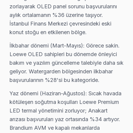
Loewe TV Periyodik Bakımı – Ataşehir Uzman
zorlayarak OLED panel sorunu başvurularını
Loewe LED TV'nizin uzun yıllar sorunsuz çalışması iç
aylık ortalamanın %36 üzerine taşıyor.
Bakım kapsamımız:
İstanbul Finans Merkezi çevresindeki eski
konut stoğu en etkilenen bölge.
• Ataşehir'de toz ve ısı yönetimi optimizasyonu
• Güç kartı kondansatör ön kontrolü — Ataşehir servi
İlkbahar dönemi (Mart-Mayıs): Görece sakin.
• Ataşehir'de ekran pikseli ve renk kalibrasyonu
Loewe OLED sahipleri bu dönemde önleyici
• Ses sistemi ve hoparlör temizliği — Ataşehir
bakım ve yazılım güncelleme talebiyle daha sık
• Ataşehir'de bağlantı portları ve konektör bakımı
geliyor. Watergarden bölgesinden ilkbahar
Ataşehir'da düzenli bakım yaptıran müşterilerimizde 
başvurularının %28'si bu kategoride.
Yaz dönemi (Haziran-Ağustos): Sıcak havada
Ataşehir Loewe Servis Hizmeti – Yerinde Onar
kötüleşen soğutma koşulları Loewe Premium
Ataşehir'de aniden arızalanan Loewe televizyon paneli 
LED termal yönetimini zorluyor; Anakart
Ataşehir'de yerinde servis avantajları:
arızası başvuruları yaz ortasında %34 artıyor.
• Ataşehir'de aynı gün servis randevusu
Brandium AVM ve kapalı mekanlarda