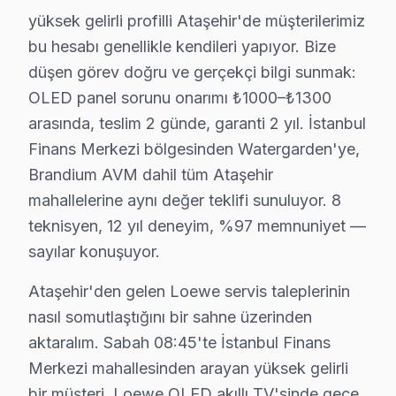
Aşık Veysel Mahallesi, eski binaları ve değişken elektr
yüksek gelirli profilli Ataşehir'de müşterilerimiz
bu hesabı genellikle kendileri yapıyor. Bize
Atatürk'te Loewe TV Servisi
düşen görev doğru ve gerçekçi bilgi sunmak:
Atatürk Mahallesi, genellikle modern yapılarla dolu ama
OLED panel sorunu onarımı ₺1000–₺1300
arasında, teslim 2 günde, garanti 2 yıl. İstanbul
Barbaros'ta Loewe TV Servisi
Finans Merkezi bölgesinden Watergarden'ye,
Barbaros Mahallesi, karışık bir elektrik altyapısına sahi
Brandium AVM dahil tüm Ataşehir
mahallelerine aynı değer teklifi sunuluyor. 8
Esatpaşa'da Loewe TV Servisi
teknisyen, 12 yıl deneyim, %97 memnuniyet —
Esatpaşa Mahallesi'nde, Loewe televizyon’lerde karşılaşı
sayılar konuşuyor.
Ferhatpaşa'da Loewe TV Servisi
Ataşehir'den gelen Loewe servis taleplerinin
Ferhatpaşa Mahallesi’nde Loewe ekran kullanıcıları çoğ
nasıl somutlaştığını bir sahne üzerinden
aktaralım. Sabah 08:45'te İstanbul Finans
Fetih'te Loewe TV Servisi
Merkezi mahallesinden arayan yüksek gelirli
Fetih Mahallesi, gözlemlenen arızalar bakımından oldukça 
bir müşteri, Loewe OLED akıllı TV'sinde gece