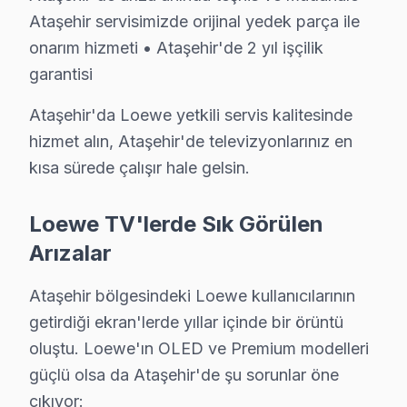
Ataşehir Loewe Hizmet'in başarısı, Ataşehir ekibimizin 
Ataşehir servisimizde orijinal yedek parça ile
• Ataşehir'de Loewe Yetkili Hizmet Sertifikasyonu
onarım hizmeti • Ataşehir'de 2 yıl işçilik
Ataşehir teknisyenlerimiz Loewe tarafından resmi eğitim
garantisi
• Ataşehir'de BGA ve SMD Lehimleme Uzmanlığı
Ataşehir'da Loewe yetkili servis kalitesinde
Anakart üzerindeki mikro arızaları tahmin değil, ölçüm
hizmet alın, Ataşehir'de televizyonlarınız en
• Yazılım ve Firmware Yükseltmesi
kısa sürede çalışır hale gelsin.
Smart ekran yazılım sorunlarını, firmware güncellem
• Ataşehir'de Sürekli Eğitim Programları
Loewe TV'lerde Sık Görülen
Ataşehir servisimizde modern teknolojilere ayak uydura
Arızalar
» İşin kalitesinden ödün vermiyoruz. Ataşehir'de her ta
Ataşehir bölgesindeki Loewe kullanıcılarının
Ataşehir'de televizyon servis ihtiyacınız için, güvenili
getirdiği ekran'lerde yıllar içinde bir örüntü
oluştu. Loewe'ın OLED ve Premium modelleri
Ataşehir Loewe servis Merkezi
güçlü olsa da Ataşehir'de şu sorunlar öne
Ataşehir Loewe uzman ekibimiz, Ataşehir bölge genelind
çıkıyor: