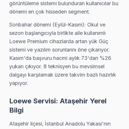
• Ataşehir'de taşıma masrafı ve riski yok
görüntüleme sistemi bulunduran kullanıcılar bu
• Ataşehir'de arıza anında teşhis ve müdahale
dönemi en çok hisseden segment.
• Ataşehir servisimizde orijinal yedek parça ile onarım
Sonbahar dönemi (Eylül-Kasım): Okul ve
• Ataşehir'de 2 yıl işçilik garantisi
sezon başlangıcıyla birlikte aile kullanımlı
Ataşehir'da Loewe yetkili servis kalitesinde hizmet alın,
Loewe Premium cihazlarda artan yük Güç
sistemi ve yazılım sorunlarını öne çıkarıyor.
Loewe TV'lerde Sık Görülen Arızalar
Kasım'da başvuru hacmi aylık 73'dan %26
Ataşehir bölgesindeki Loewe kullanıcılarının getirdiği
yukarı çıkıyor. 8 teknisyen bu mevsimsel
OLED panel sorunu: Ataşehir'de Loewe OLED panellerin en 
dalgayı karşılamak üzere takvim bazlı hazırlık
Anakart arızası: Ataşehir'de Premium sistemini kullan
yapıyor.
Güç sistemi: Ataşehir'de Premium LED ekranlarda daha s
Loewe Servisi: Ataşehir Yerel
Ses modülü: Ataşehir'de bu sorunla başvuran müşteriler
Bilgi
» Ataşehir'de tüm Loewe model ve serilerinde OLED, P
Ataşehir ilçesi, İstanbul Anadolu Yakası'nın
Loewe TV Servis Ağımız: Ataşehir Tüm Mahall