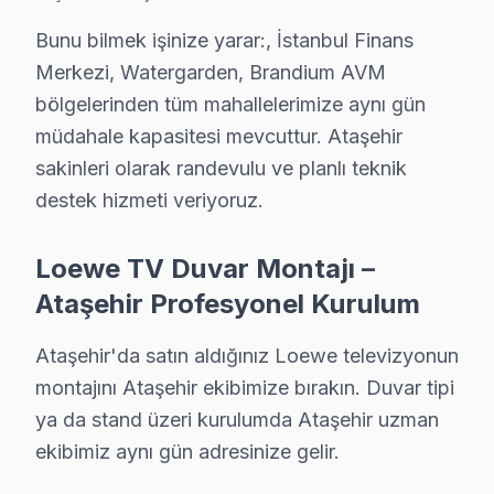
Ataşehir garantili fiyat: Ataşehir servisimizde teklif edile
Bunu bilmek işinize yarar:, İstanbul Finans
Ataşehir'de ödeme seçenekleri: Nakit, kredi kartı, hav
Merkezi, Watergarden, Brandium AVM
» Ataşehir'de Loewe televizyon paneli tamir fiyatı öğre
bölgelerinden tüm mahallelerimize aynı gün
müdahale kapasitesi mevcuttur. Ataşehir
Loewe Servisi Garanti ve Sonrası Destek
sakinleri olarak randevulu ve planlı teknik
Ataşehir Loewe TV Servis Garanti Belgesi - 1 Yıl Parça Güvenc
destek hizmeti veriyoruz.
Ataşehir Loewe ekran müşterilerimize verdiğimiz söz b
• 6 aylık işçilik güvencesi: Ataşehir'de Loewe arızası t
Loewe TV Duvar Montajı –
• Loewe yedek parça garantisi: Ataşehir'de taktığımız o
Ataşehir Profesyonel Kurulum
• İmzalı Loewe garanti belgesi: Ataşehir servis çıkışında
Ataşehir'da satın aldığınız Loewe televizyonun
• bu TV televizyon ünitesi tamiri sonrası işçilik garanti
montajını Ataşehir ekibimize bırakın. Duvar tipi
• Ataşehir Loewe sonrası destek: Merak ettiğinizde hat
ya da stand üzeri kurulumda Ataşehir uzman
ekibimiz aynı gün adresinize gelir.
Ataşehir'de Loewe TV Teknik Gözlem Raporu