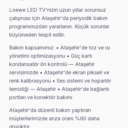
S: Ataşehir'de tamir süresi içinde panel'yi kontrol edeb
Loewe LED TV'nizin uzun yıllar sorunsuz
çalışması için Ataşehir'da periyodik bakım
C: Evet. Ataşehir'de karmaşık tamirler 2-3 gün alabilir
programımızdan yararlanın. Küçük sorunlar
S: Ataşehir'de Loewe akıllı TV'lerde en sık karşılaşıl
büyümeden tespit edilir.
C: atölyemizde Loewe yazılım güncelleme sorunu arızala
S: Ataşehir'de söz konusu model 4K modeli modelinde
Bakım kapsamımız: • Ataşehir'de toz ve ısı
C: Ataşehir'de Loewe 4K modeli modelinde yazılım günc
yönetimi optimizasyonu • Güç kartı
S: Ataşehir'de Loewe görüntüleme sistemi Smart aray
kondansatör ön kontrolü — Ataşehir
servisimizde • Ataşehir'de ekran pikseli ve
C: Ataşehir servisimize başvurmadan önce şunları deney
renk kalibrasyonu • Ses sistemi ve hoparlör
Ataşehir'de Loewe Hizmete Nasıl Ulaşılır?
temizliği — Ataşehir • Ataşehir'de bağlantı
portları ve konektör bakımı
Ataşehir'de Loewe televizyon servis ihtiyacınız için A
Telefon: 0850 811 14 36
Ataşehir'da düzenli bakım yaptıran
• Ataşehir'de aynı gün Loewe televizyon randevu
müşterilerimizde arıza oranı %60 daha
• Belirlenen saatte uzman bu TV teknisyeni Ataşehir'y
düşüktür.