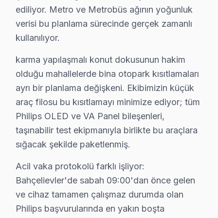
ediliyor. Metro ve Metrobüs ağının yoğunluk
Bahçelievler'de söz konusu model servis rotasyonunun n
verisi bu planlama sürecinde gerçek zamanlı
karma yapılaşmalı konut dokusunun hakim olduğu mahalle
kullanılıyor.
Acil vaka protokolü farklı işliyor: Bahçelievler'de sa
Bahçelievler bazlı Philips servis kayıtları, son çeyrek
karma yapılaşmalı konut dokusunun hakim
Coğrafi kırılıma geçildiğinde Bahçelievler Meydanı bölg
olduğu mahallelerde bina otopark kısıtlamaları
ayrı bir planlama değişkeni. Ekibimizin küçük
Servis kalitesi tarafında ise tablo belirgin biçimde olu
araç filosu bu kısıtlamayı minimize ediyor; tüm
Philips OLED panel teknolojisinin Bahçelievler koşullar
Philips OLED ve VA Panel bileşenleri,
Güç yönetimi devresi ikinci kritik noktayı oluşturuyo
taşınabilir test ekipmanıyla birlikte bu araçlara
bu TV VA Panel mimarisinde ise piksel matris sürücü IC
sığacak şekilde paketlenmiş.
Bahçelievler'de bu marka akıllı TV tamiri için gerçek
Bu rakamlar Bahçelievler'deki son 79 vakadan elde edil
Acil vaka protokolü farklı işliyor:
Bahçelievler'de sabah 09:00'dan önce gelen
Fiyatlandırma prensibimiz üç sütuna dayanıyor: Birincisi
ve cihaz tamamen çalışmaz durumda olan
16 yıllık Bahçelievler servis kronolojisi, Philips LED T
Philips başvurularında en yakın boşta
Orta dönemde (2014-2019) söz konusu model OLED LED pa