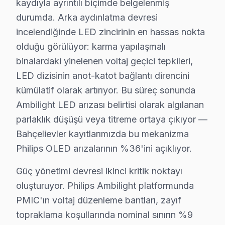
kaydıyla ayrıntılı biçimde belgelenmiş
Bahçelievler'de fiyatlar model, boyut ve arıza türüne gör
durumda. Arka aydınlatma devresi
incelendiğinde LED zincirinin en hassas nokta
Philips TV Teknik Profil ve Servis Rehberi
olduğu görülüyor: karma yapılaşmalı
Bahçelievler'de Philips görüntüleme sistemi Servis Re
binalardaki yinelenen voltaj geçici tepkileri,
Bahçelievler Servisinde Philips Onarım Notları
LED dizisinin anot-katot bağlantı direncini
1. Bahçelievler'de Ambilight LED şerit değişiminde mark
kümülatif olarak artırıyor. Bu süreç sonunda
2. Bahçelievler'de P5 Pro chip BGA reballingde 255-265
Ambilight LED arızası belirtisi olarak algılanan
parlaklık düşüşü veya titreme ortaya çıkıyor —
3. Bahçelievler'de Philips OLED modellerde panel kali
Bahçelievler kayıtlarımızda bu mekanizma
4. Bahçelievler'de Android güncelleme sorunu: USB'ye i
Philips OLED arızalarının %36'ini açıklıyor.
5. Bahçelievler'de Ambilight senkronizasyon gecikmes
Bahçelievler'de Philips Panel Teknolojisi
Güç yönetimi devresi ikinci kritik noktayı
Bahçelievler'de philips televizyon paneli'ler Türkiye'de
oluşturuyor. Philips Ambilight platformunda
Bahçelievler Servisimizde Philips İşlemci Mimarisi
PMIC'ın voltaj düzenleme bantları, zayıf
topraklama koşullarında nominal sınırın %9
Bahçelievler'de p5 (5. nesil işlemci) chip, ana kart 