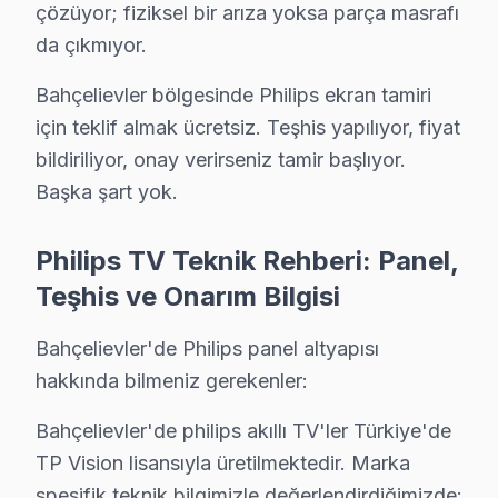
çözüyor; fiziksel bir arıza yoksa parça masrafı
da çıkmıyor.
Bahçelievler bölgesinde Philips ekran tamiri
Bahçelievler Müşterilerinin Sordukları Philip
için teklif almak ücretsiz. Teşhis yapılıyor, fiyat
Bahçelievler Philips servis ücreti ne kadar?
bildiriliyor, onay verirseniz tamir başlıyor.
Arıza tespiti
ücretsiz
. Ekran değişimi ₺1.500–₺8.000, anaka
Başka şart yok.
Bahçelievler'de Philips tamirinden sonra sorun çı
Philips TV Teknik Rehberi: Panel,
Bahçelievler'de garanti kapsamındaki tüm sorunlar
ücretsi
Teşhis ve Onarım Bilgisi
Philips TV tamiri için Bahçelievler'de ne kadar b
Bahçelievler'de Philips panel altyapısı
Aynı gün
randevu veriyoruz. Teknisyen Bahçelievler'e 45–90 d
hakkında bilmeniz gerekenler:
Bahçelievler'de philips akıllı TV'ler Türkiye'de
Bahçelievler Philips Servis Sonuç
TP Vision lisansıyla üretilmektedir. Marka
Bahçelievler'de Philips görüntüleme sistemi arızanız için 
spesifik teknik bilgimizle değerlendirdiğimizde: