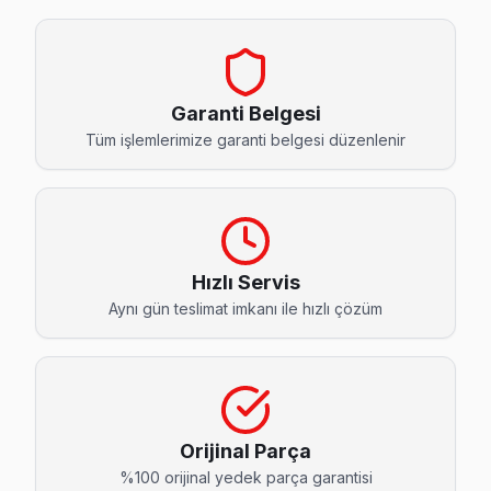
Cumhuriyet Philips Servis
Philips TV'niz Cumhuriyet'de arıza yaptıysa taşımanıza ger
Cumhuriyet Philips Açılmıyor Arıza →
Garanti Belgesi
Fevzi Çakmak Philips Servis
Tüm işlemlerimize garanti belgesi düzenlenir
Bahçelievler'da Fevzi Çakmak bölgesi dahil tüm hizmet alanım
Fevzi Çakmak Philips Anakart Tamiri →
Hürriyet Philips Servis
Hürriyet semtindeki Philips TV sorunları için kapıya kadar s
Hızlı Servis
Bahçelievler Philips Servis →
Aynı gün teslimat imkanı ile hızlı çözüm
Kocasinan Philips Servis
Kocasinan sakinlerine özel: Philips TV tamirinde parça değiş
Bahçelievler TV Servis Merkezi →
Orijinal Parça
Siyavuşpaşa Philips Servis
%100 orijinal yedek parça garantisi