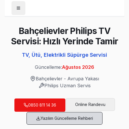
Anasayfa
Bahçelievler Philips TV
/
Bahçelievler
Servisi: Hızlı Yerinde Tamir
/
Philips
TV, Ütü, Elektrikli Süpürge Servisi
Son Güncelleme:
Ağustos 2026
Güncelleme:
Ağustos 2026
Bahçelievler
-
Avrupa Yakası
Philips
Uzman Servis
Bahçelievler'da Mahalle Mahalle Philips TV
Bahçelievler Philips Servis
Online Randevu
0850 811 14 36
Bahçelievler mahallesi Philips TV teknisyeniniz ortalama 9
Yazılım Güncelleme Rehberi
Bahçelievler TV Servis Merkezi →