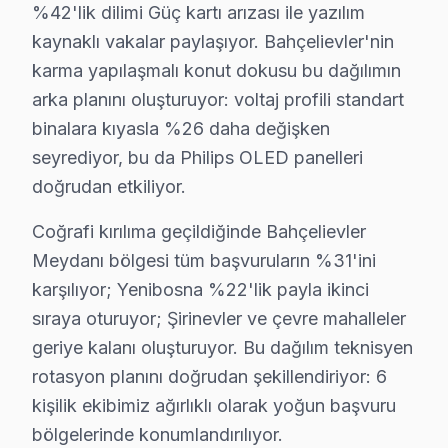
Bahçelievler'de Philips Ambilight teknolojisini kullana
%42'lik dilimi Güç kartı arızası ile yazılım
▸ Ambilight LED arızası: Bahçelievler'de Philips'ın OL
kaynaklı vakalar paylaşıyor. Bahçelievler'nin
▸ Android sistem sorunu: Bahçelievler servisimizde A
karma yapılaşmalı konut dokusu bu dağılımın
▸ Güç kartı arızası: BGA yeniden lehimleme veya bileş
arka planını oluşturuyor: voltaj profili standart
binalara kıyasla %26 daha değişken
▸ Uzaktan kumanda eşleşme: Bahçelievler'de daha az bi
seyrediyor, bu da Philips OLED panelleri
Bahçelievler'de hangi belirtiyle gelirseniz gelin — teşhi
doğrudan etkiliyor.
Bahçelievler Philips TV Arızaları – Televizyo
Coğrafi kırılıma geçildiğinde Bahçelievler
Bahçelievler'de Philips televizyon paneli arızası yaşan
Meydanı bölgesi tüm başvuruların %31'ini
Ekran tamamen karardıysa ya da görüntü titriyorsa, bu ç
karşılıyor; Yenibosna %22'lik payla ikinci
Philips Smart televizyon platformunda yaşanan donma, 
sıraya oturuyor; Şirinevler ve çevre mahalleler
Bahçelievler bölgesinde söz konusu model ekran tamiri iç
geriye kalanı oluşturuyor. Bu dağılım teknisyen
rotasyon planını doğrudan şekillendiriyor: 6
Philips TV Teknik Rehberi: Panel, Teşhis ve On
kişilik ekibimiz ağırlıklı olarak yoğun başvuru
bölgelerinde konumlandırılıyor.
Bahçelievler'de Philips panel altyapısı hakkında bilmen