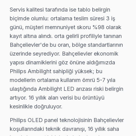
Bahçelievler'de philips akıllı TV'ler Türkiye'de TP Visi
Servis kalitesi tarafında ise tablo belirgin
Bahçelievler bölgesinde işlemci ve yazılım tarafı da öne
biçimde olumlu: ortalama teslim süresi 3 iş
Bahçelievler'de p5 (5. nesil işlemci) chip, ana kart üz
günü, müşteri memnuniyet skoru %98 olarak
Bahçelievler servisimizde bu TV tamiri sırasında dikkat 
kayıt altına alındı. orta gelirli profiliyle tanınan
Bahçelievler'de bu oran, bölge standartlarının
1. Bahçelievler'de Ambilight LED şerit değişiminde mark
üzerinde seyrediyor. Bahçelievler ekonomik
2. Bahçelievler'de P5 Pro chip BGA reballingde 255-265
yapısı dinamiklerini göz önüne aldığımızda
3. Bahçelievler'de bu cihaz OLED modellerde panel kal
Philips Ambilight sahipliği yüksek; bu
4. Bahçelievler'de Android güncelleme sorunu: USB'ye i
modellerin ortalama kullanım ömrü 5-7 yıla
5. Bahçelievler'de Ambilight senkronizasyon gecikmes
ulaştığında Ambilight LED arızası riski belirgin
Bahçelievler bu marka Onarım Fiyat Rehberi (2025):
artıyor. 16 yıllık alan verisi bu örüntüyü
• Bahçelievler'de panel değişimi: 3.800 – 10.000 TL
kesinlikle doğruluyor.
• Bahçelievler'de anakart tamiri: 1.000 – 2.800 TL
Philips OLED panel teknolojisinin Bahçelievler
• Bahçelievler'de güç kartı tamiri: 500 – 1.400 TL
koşullarındaki teknik davranışı, 16 yıllık saha
• Bahçelievler'de LED backlight değişimi: 400 – 1.000 