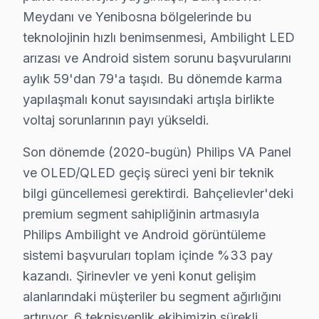
• Bahçelievler'de acil durumlarda öncelikli randevu
Meydanı ve Yenibosna bölgelerinde bu
• Bahçelievler servisimizde 7/24 çağrı merkezi desteği
teknolojinin hızlı benimsenmesi, Ambilight LED
Bahçelievler'da Philips acil TV servisi için şimdi arayı
arızası ve Android sistem sorunu başvurularını
aylık 59'dan 79'a taşıdı. Bu dönemde karma
Philips TV Arıza Onarım Maliyeti – Bahçelievle
yapılaşmalı konut sayısındaki artışla birlikte
Bahçelievler'de Philips TV tamir maliyetini merak edenle
voltaj sorunlarının payı yükseldi.
Bahçelievler arıza türüne göre onarım işlemi bedelleri 
Son dönemde (2020-bugün) Philips VA Panel
• LED backlight tamiri: ₺500 – ₺2.000
ve OLED/QLED geçiş süreci yeni bir teknik
• Yazılım güncelleme ve hata giderme: ₺200 – ₺500
bilgi güncellemesi gerektirdi. Bahçelievler'deki
• T-Con kartı değişimi: ₺350 – ₺900
premium segment sahipliğinin artmasıyla
• Panel (ekran) değişimi: ₺1.500 – ₺8.000 (boyut ve te
Philips Ambilight ve Android görüntüleme
• Güç kartı (power board) tamiri: ₺400 – ₺1.200
sistemi başvuruları toplam içinde %33 pay
• Kapasitör değişimi (anakart): ₺250 – ₺600
kazandı. Şirinevler ve yeni konut gelişim
• Ses kartı/hoparlör tamiri: ₺300 – ₺700
alanlarındaki müşteriler bu segment ağırlığını
artırıyor. 6 teknisyenlik ekibimizin sürekli
• Anakart tamiri/değişimi: ₺500 – ₺1.800