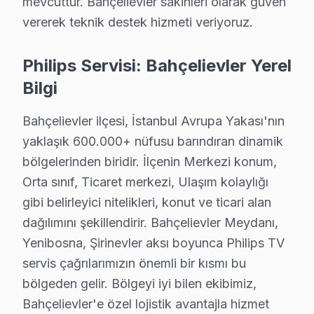
mevcuttur. Bahçelievler sakinleri olarak güven
vererek teknik destek hizmeti veriyoruz.
Bahçelievler Philips TV Servisi – Sık Sorulan S
Bahçelievler'de Philips görüntüleme sistemi teknik on
Philips Servisi: Bahçelievler Yerel
C: Bahçelievler'de arıza türüne göre değişir: Bahçelie
Bilgi
S: Fabrika Servis Philips yetkili servisi midir?
C: Bahçelievler'de resmi anlamda marka yetkili servisi d
Bahçelievler ilçesi, İstanbul Avrupa Yakası'nın
S: Bahçelievler'de orijinal mi yoksa yan sanayi parça m
yaklaşık 600.000+ nüfusu barındıran dinamik
C: Bahçelievler servisimizde yalnızca orijinal ve OEM eş
bölgelerinden biridir. İlçenin Merkezi konum,
Orta sınıf, Ticaret merkezi, Ulaşım kolaylığı
S: Bahçelievler'de Philips televizyon paneli tamiri ne 
gibi belirleyici nitelikleri, konut ve ticari alan
C: Bahçelievler'de yazılım ve güç sorunları genellikle 
dağılımını şekillendirir. Bahçelievler Meydanı,
S: Bahçelievler'de arıza tespiti ücretsiz mi?
Yenibosna, Şirinevler aksı boyunca Philips TV
C: Evet, Bahçelievler'de tamamen ücretsizdir. Teklif o
servis çağrılarımızın önemli bir kısmı bu
S: Bahçelievler'de kapıya servis geliyor mu?
bölgeden gelir. Bölgeyi iyi bilen ekibimiz,
C: Evet, Bahçelievler genelinde ücretsiz kapıdan alım-
Bahçelievler'e özel lojistik avantajla hizmet