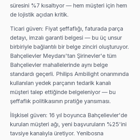
süresini %7 kısaltıyor — hem müşteri için hem
Cumhuriyet mahallesinde, eski yapıların yanı sıra yeni
de lojistik açıdan kritik.
Fevzi Çakmak'ta Philips TV Servisi
Ticari güven: Fiyat şeffaflığı, faturada parça
Fevzi Çakmak mahallesinde, belirli arızalar sıkça karşı
detayı, imzalı garanti belgesi — bu üç unsur
birbiriyle bağlantılı bir belge zinciri oluşturuyor.
Hürriyet'te Philips TV Servisi
Bahçelievler Meydanı'tan Şirinevler'e tüm
Hürriyet mahallesi, çoğunlukla orta yaşlı binalardan ol
Bahçelievler mahallelerinde aynı belge
Kocasinan'da Philips TV Servisi
standardı geçerli. Philips Ambilight onarımında
kullanılan yedek parçanın tedarik kanalı
Kocasinan mahallesinde, yapılar genellikle yenidir anc
müşteri talep ettiğinde belgeleniyor — bu
Siyavuşpaşa'da Philips TV Servisi
şeffaflık politikasının pratiğe yansıması.
Siyavuşpaşa mahallesi, eski binaları ve çeşitli elektrik
İlişkisel güven: 16 yıl boyunca Bahçelievler'de
kurulan müşteri ağı, yeni başvuruların %25'ini
Soğanlı'da Philips TV Servisi
tavsiye kanalıyla üretiyor. Yenibosna
Soğanlı mahallesinde, sıklıkla Philips TV'lerde görüntü 