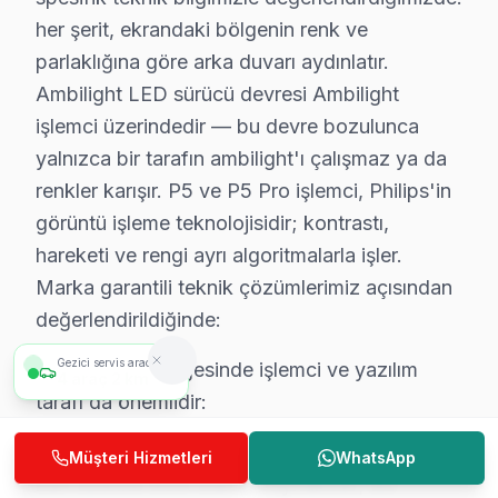
Fabrika Servis — 2009'dan beri Avrupa Yakası'nın güven
her şerit, ekrandaki bölgenin renk ve
parlaklığına göre arka duvarı aydınlatır.
0850 811 14 36 — Bahçelievler için şimdi arayın.
Ambilight LED sürücü devresi Ambilight
işlemci üzerindedir — bu devre bozulunca
yalnızca bir tarafın ambilight'ı çalışmaz ya da
Bahçelievler'de Philips Televizyon Hizmetle
renkler karışır. P5 ve P5 Pro işlemci, Philips'in
Bahçelievler'de Philips TV sorununu çözmek istiyorsanız, Ba
görüntü işleme teknolojisidir; kontrastı,
Açıkçası, Servis ekibimiz Bahçelievler mahallesiyle yıllardır
hareketi ve rengi ayrı algoritmalarla işler.
Bahçelievler'de işlem onayı öncesinde sunduğumuz fiyat tekli
Marka garantili teknik çözümlerimiz açısından
Renk bozukluğu ve piksel hatası genellikle panel kökenlidir;
değerlendirildiğinde:
Bahçelievler'de Philips cihazı arızalananlara hızlı çözüm: B
Gezici servis aracımız
Bahçelievler bölgesinde işlemci ve yazılım
5
araç
4 km
Bir not: Bahçelievler'de doğru firma seçmek gereksiz parça 
tarafı da önemlidir:
Bahçelievler adreslerinde yürütülen servis ziyaretleri ekibi
Güç kartı ve anakart arızaları Bahçelievler bölgesindeki tel
Bahçelievler'de p5 (5. nesil işlemci) chip, ana
Müşteri Hizmetleri
WhatsApp
Şunu da belirtelim: Bahçelievler servisimizde tamir sürecin
kart üzerine BGA olarak kaynaklıdır; Bu