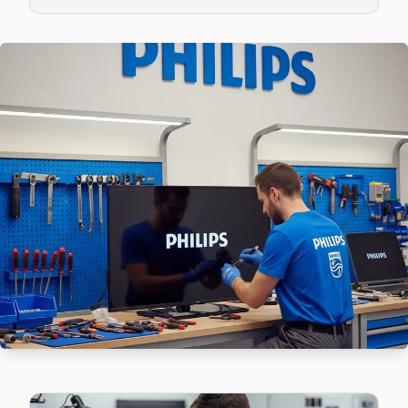
Bahçelievler'da Siyavuşpaşa mahallesi için Philips TV fiyat t
Bahçelievler TV Servis Merkezi →
Soğanlı Philips Servis
Soğanlı'de Philips TV ekranında çizgi, donma ya da ses sorunl
Soğanlı Philips Anakart Tamiri →
Şirinevler Philips Servis
Şirinevler mahallesi Philips TV servisinde şeffaf çalışıyoruz
Philips Servis Merkezi →
Zafer Philips Servis
Zafer sakinleri için Philips TV tamir hizmetimiz: teşhis ücre
Bahçelievler Philips Servis →
Çobançeşme Philips Servis
Çobançeşme sakinleri Philips TV arızaları için sık bizi tercih 