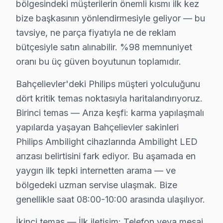
bölgesindeki müşterilerin önemli kısmı ilk kez
Şirinevler'de Philips TV Servisi
bize başkasının yönlendirmesiyle geliyor — bu
tavsiye, ne parça fiyatıyla ne de reklam
Şirinevler mahallesi, yeni ve eski yapıların bir arada b
bütçesiyle satın alınabilir. %98 memnuniyet
Zafer'de Philips TV Servisi
oranı bu üç güven boyutunun toplamıdır.
Zafer mahallesi, genellikle orta yaşlı binalardan oluşu
Bahçelievler'deki Philips müşteri yolculuğunu
Çobançeşme'de Philips TV Servisi
dört kritik temas noktasıyla haritalandırıyoruz.
Birinci temas — Arıza keşfi: karma yapılaşmalı
Çobançeşme mahallesi, farklı yaş gruplarının yaşadığı b
yapılarda yaşayan Bahçelievler sakinleri
Philips Tamir Sürecinde Şeffaflık
Philips Ambilight cihazlarında Ambilight LED
arızası belirtisini fark ediyor. Bu aşamada en
Bahçelievler bölgesinde Philips TV tamiri için fiyatlan
yaygın ilk tepki internetten arama — ve
32" panel değişimi: yaklaşık 1,500 ₺
bölgedeki uzman servise ulaşmak. Bize
43-55" panel değişimi: yaklaşık 2,500 ₺
genellikle saat 08:00-10:00 arasında ulaşılıyor.
65" ve üzeri panel değişimi: yaklaşık 4,000 ₺
Anakart tamiri, genellikle model serisine göre fiyatlandı
İkinci temas — İlk iletişim: Telefon veya mesaj