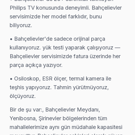
Philips TV konusunda deneyimli. Bahçelievler
Philips Servisi Garanti ve Sonrası Destek
servisimizde her model farklıdır, bunu
biliyoruz.
Bahçelievler Philips TV Servis Garanti Belgesi - 1 Yıl Parça Gü
Bahçelievler Philips televizyon ünitesi müşterilerimize
• Bahçelievler'de sadece orijinal parça
• 6 aylık işçilik güvencesi: Bahçelievler'de Philips arız
kullanıyoruz. yük testi yaparak çalışıyoruz —
• Philips yedek parça garantisi: Bahçelievler'de taktığım
Bahçelievler servisimizde fatura üzerinde her
• İmzalı Philips garanti belgesi: Bahçelievler servis çıkış
parça açıkça yazıyor.
• Philips panel ve anakart tamiri sonrası panel değişi
• Osiloskop, ESR ölçer, termal kamera ile
• Bahçelievler Philips sonrası destek: Merak ettiğinizd
teşhis yapıyoruz. Tahmin yürütmüyoruz,
ölçüyoruz.
Bahçelievler'de Philips Servis Karşılaştırma An
Bir de şu var:, Bahçelievler Meydanı,
Bahçelievler'de Philips servis talebini komşu bölgeler
Yenibosna, Şirinevler bölgelerinden tüm
Metro ve Metrobüs ulaşım ağı sayesinde Bahçelievler Me
mahallelerimize aynı gün müdahale kapasitesi
Bahçelievler'nin Merkezi konum profili Philips akıllı T