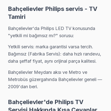
Bahçelievler Philips servis - TV
Bu sayfayla ilgili hizmet sayfaları:
Tamiri
↑ Philips Servis Ana Sayfası
Bahçelievler'da Philips LED TV konusunda
↑ Bahçelievler TV Servis Merkezi
"yetkili mi bağımsız mı?" sorusu:
Yetkili servis: marka garantisi varsa tercih.
Bağımsız (Fabrika Servis): daha hızlı randevu,
daha şeffaf fiyat, aynı orijinal parça kalitesi.
Bahçelievler Yakın İlçelerde Philips Servisi
· Arnavutköy Philips
· Avcılar Philips
Bahçelievler Meydanı aksı ve Metro ve
Metrobüs güzergahında Bahçelievler geneli —
· Bağcılar Philips
· Bakırköy Philips
2009'dan beri.
· Başakşehir Philips
· Bayrampaşa Philips
Bahçelievler'de Philips TV
Servisi Hakkında Kısa Cevaplar
· Beşiktaş Philips
· Beylikdüzü Philips