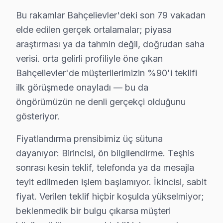
Bahçelievler'da Philips Önleyici Bakım – Arız
Bu rakamlar Bahçelievler'deki son 79 vakadan
Televizyon arızalarının büyük kısmı ihmal edilen bakımd
elde edilen gerçek ortalamalar; piyasa
araştırması ya da tahmin değil, doğrudan saha
Bakım işlemlerimiz:
verisi. orta gelirli profiliyle öne çıkan
• Bahçelievler'de panel ve LED backlight kontrolü
Bahçelievler'de müşterilerimizin %90'i teklifi
• Soğutma fanı temizliği ve termal macun yenileme — 
ilk görüşmede onayladı — bu da
• Bahçelievler'de anakart kapasitör ve kondansatör k
öngörümüzün ne denli gerçekçi olduğunu
• HDMI port ve bağlantı noktası temizliği — Bahçeliev
gösteriyor.
• Bahçelievler'de yazılım ve firmware güncelleme kon
Fiyatlandırma prensibimiz üç sütuna
Yılda en az bir kez profesyonel bakım, Philips panel'n
dayanıyor: Birincisi, ön bilgilendirme. Teşhis
Bahçelievler'da Philips TV Yerinde Onarım – E
sonrası kesin teklif, telefonda ya da mesajla
teyit edilmeden işlem başlamıyor. İkincisi, sabit
Bahçelievler'da Philips televizyonunuz arızalandığında
fiyat. Verilen teklif hiçbir koşulda yükselmiyor;
Yerinde tamir sürecimiz — Bahçelievler:
beklenmedik bir bulgu çıkarsa müşteri
• Bahçelievler'de randevu sonrası 1-2 saat içinde kapı