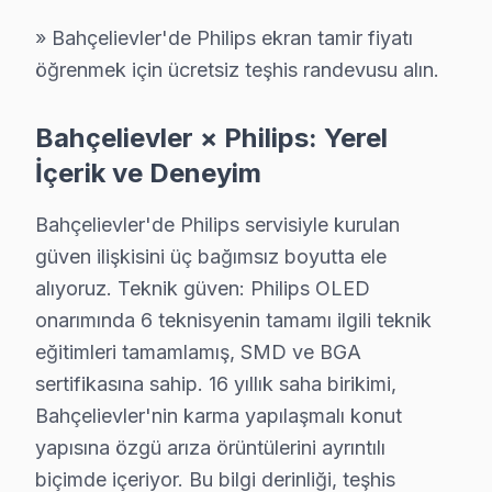
Philips Arızaları: Sahadan Gerçek Vakalar
» Bahçelievler'de Philips ekran tamir fiyatı
Bahçelievler'den gelen Philips panel arızalarında en sı
öğrenmek için ücretsiz teşhis randevusu alın.
1.
Görüntü Kaybı (Panel Arızası)
: Kullanıcılar, telev
2.
Güç Sorunları (Güç Kartı Arızası)
: Bazı kullanıcıla
Bahçelievler × Philips: Yerel
3.
Yazılım Problemleri
: Televizyonun açılmasına rağme
İçerik ve Deneyim
4.
Backlight Sorunları
: Kullanıcılar televizyonda karar
Bahçelievler'de Philips servisiyle kurulan
5.
Anakart Arızaları
: Bazı modellerde, kullanım sürele
güven ilişkisini üç bağımsız boyutta ele
Bahçelievler'deki kullanıcıların Philips televizyonlar
alıyoruz. Teknik güven: Philips OLED
onarımında 6 teknisyenin tamamı ilgili teknik
Bahçelievler'den Philips Müşteri Hikayeleri
eğitimleri tamamlamış, SMD ve BGA
sertifikasına sahip. 16 yıllık saha birikimi,
Bahçelievler'de Philips TV Servisi
Bahçelievler'nin karma yapılaşmalı konut
Bahçelievler mahallesi, yeni binaları ve elektrik altya
yapısına özgü arıza örüntülerini ayrıntılı
biçimde içeriyor. Bu bilgi derinliği, teşhis
Cumhuriyet'te Philips TV Servisi