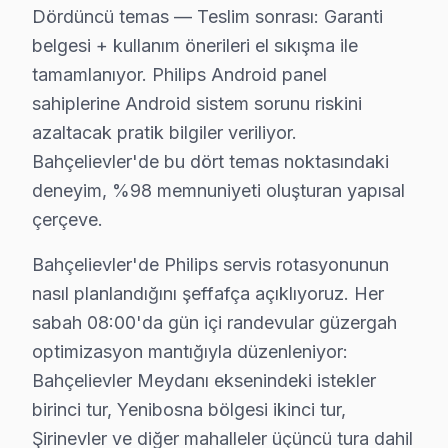
Dördüncü temas — Teslim sonrası: Garanti
Bahçelievler'de arıza tespiti: Ücretsiz. Herhangi bir ö
belgesi + kullanım önerileri el sıkışma ile
Bahçelievler'de onaysız işlem yok: Fiyat teklifi sunul
tamamlanıyor. Philips Android panel
Bahçelievler garantili fiyat: Bahçelievler servisimizde tek
sahiplerine Android sistem sorunu riskini
Bahçelievler'de ödeme seçenekleri: Nakit, kredi kartı,
azaltacak pratik bilgiler veriliyor.
» Bahçelievler'de Philips ekran tamir fiyatı öğrenmek i
Bahçelievler'de bu dört temas noktasındaki
deneyim, %98 memnuniyeti oluşturan yapısal
Bahçelievler × Philips: Yerel İçerik ve Deneyim
çerçeve.
Bahçelievler'de Philips servisiyle kurulan güven ilişkis
Bahçelievler'de Philips servis rotasyonunun
Ticari güven: Fiyat şeffaflığı, faturada parça detayı, i
nasıl planlandığını şeffafça açıklıyoruz. Her
İlişkisel güven: 16 yıl boyunca Bahçelievler'de kurula
sabah 08:00'da gün içi randevular güzergah
Bahçelievler'deki söz konusu model müşteri yolculuğunu
optimizasyon mantığıyla düzenleniyor:
İkinci temas — İlk iletişim: Telefon veya mesaj yoluyla
Bahçelievler Meydanı eksenindeki istekler
Üçüncü temas — Saha müdahalesi: Bahçelievler Meydanı 
birinci tur, Yenibosna bölgesi ikinci tur,
Dördüncü temas — Teslim sonrası: Garanti belgesi + kul
Şirinevler ve diğer mahalleler üçüncü tura dahil