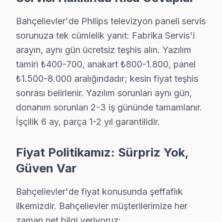
Bahçelievler'de Philips televizyon paneli servis
Bahçelievler Diğer Marka Servisleri
sorunuza tek cümlelik yanıt: Fabrika Servis'i
arayın, aynı gün ücretsiz teşhis alın. Yazılım
· Bahçelievler Sony
· Bahçelievler Hi-Level
tamiri ₺400-700, anakart ₺800-1.800, panel
· Bahçelievler iFFALCON
· Bahçelievler Samsung
₺1.500-8.000 aralığındadır; kesin fiyat teşhis
sonrası belirlenir. Yazılım sorunları aynı gün,
· Bahçelievler LG
· Bahçelievler Panasonic
donanım sorunları 2-3 iş gününde tamamlanır.
İşçilik 6 ay, parça 1-2 yıl garantilidir.
· Bahçelievler Toshiba
· Bahçelievler Sharp
Fiyat Politikamız: Sürpriz Yok,
Güven Var
Bahçelievler'de fiyat konusunda şeffaflık
Bahçelievler'de Philips TV Servisi Hakkında
ilkemizdir. Bahçelievler müşterilerimize her
Bahçelievler'de Philips televizyon paneli servis soru
zaman net bilgi veriyoruz: