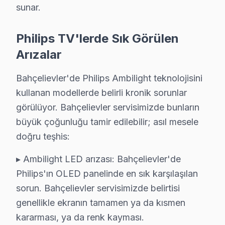
S: Bahçelievler'de Philips Smart televizyon yazılım so
sunar.
C: Evet; servisimizde Android TV, Tizen, WebOS, VIDA
S: Bahçelievler'de Philips ekran'lerde en sık karşılaş
Philips TV'lerde Sık Görülen
C: Bahçelievler servisimizde Philips Hue senkronizasyon
Arızalar
S: Bahçelievler'de Philips OLED 806/807 (4K Ambiligh
Bahçelievler'de Philips Ambilight teknolojisini
C: Bahçelievler'de OLED 806/807 (4K Ambilight OLED) m
kullanan modellerde belirli kronik sorunlar
S: Bahçelievler'de Philips akıllı TV Smart arayüzü çal
görülüyor. Bahçelievler servisimizde bunların
C: Bahçelievler servisimize başvurmadan önce şunları 
büyük çoğunluğu tamir edilebilir; asıl mesele
doğru teşhis:
Bahçelievler'de Philips Hizmete Nasıl Ulaşılır?
▸ Ambilight LED arızası: Bahçelievler'de
Bahçelievler sakinleri için Philips televizyon servisi he
Philips'ın OLED panelinde en sık karşılaşılan
Telefon: 0850 811 14 36
sorun. Bahçelievler servisimizde belirtisi
• Bahçelievler'de WhatsApp üzerinden de destek
genellikle ekranın tamamen ya da kısmen
• Bahçelievler genelinde aynı gün Philips televizyon se
kararması, ya da renk kayması.
• Bahçelievler'ye belirlenen saatte bu marka uzmanı 