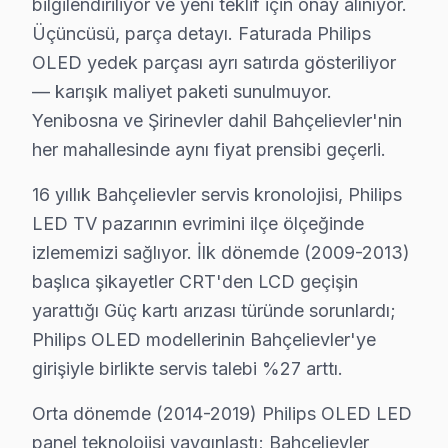
bilgilendiriliyor ve yeni teklif için onay alınıyor.
• Bahçelievler servisimizde tüm marka ve model uyum
Üçüncüsü, parça detayı. Faturada Philips
• Bahçelievler'de orijinal parça stok garantisi
OLED yedek parçası ayrı satırda gösteriliyor
• Bahçelievler servisimizde servis sonrası test ve kali
— karışık maliyet paketi sunulmuyor.
• Bahçelievler'de fatura ve resmi garanti belgesi
Yenibosna ve Şirinevler dahil Bahçelievler'nin
Philips LED TV ürünleriniz için Bahçelievler'de güvenil
her mahallesinde aynı fiyat prensibi geçerli.
16 yıllık Bahçelievler servis kronolojisi, Philips
Philips Parça Kalitesi – Bahçelievler Servisim
LED TV pazarının evrimini ilçe ölçeğinde
izlememizi sağlıyor. İlk dönemde (2009-2013)
Bahçelievler Philips Servis – 30 Dakikada Kap
başlıca şikayetler CRT'den LCD geçişin
Philips TV'niz bozulduğunda saatler içinde müdahale 
yarattığı Güç kartı arızası türünde sorunlardı;
Neden bu kadar hızlıyız?
Philips OLED modellerinin Bahçelievler'ye
• Bahçelievler'de sabah arayın, akşama servis tamam
girişiyle birlikte servis talebi %27 arttı.
• Bahçelievler'in tüm mahallelerine hızlı ulaşım
Orta dönemde (2014-2019) Philips OLED LED
• Bahçelievler'de mobil servis aracı ile yerinde müdah
panel teknolojisi yaygınlaştı; Bahçelievler