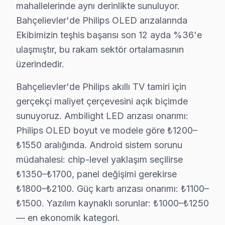
Philips görüntüleme sistemi arıza servisimiz Bahçelievl
mahallelerinde aynı derinlikte sunuluyor.
Kocasinan, Siyavuşpaşa, Soğanlı mahallelerinden gelen 
Bahçelievler'de Philips OLED arızalarında
Ekibimizin teşhis başarısı son 12 ayda %36'e
Şirinevler, Zafer, Çobançeşme semtlerinde Bahçelievler
ulaşmıştır, bu rakam sektör ortalamasının
Bahçelievler, Cumhuriyet, Fevzi Çakmak, Hürriyet ve ya
üzerindedir.
Bahçelievler'da Philips TV Kurulum Hizmeti – 
Bahçelievler'de Philips akıllı TV tamiri için
Yeni bir Philips televizyon aldıysanız, Bahçelievler'd
gerçekçi maliyet çerçevesini açık biçimde
Sunduğumuz kurulum seçenekleri:
sunuyoruz. Ambilight LED arızası onarımı:
• Bahçelievler'de motorlu döner braket montajı ve aya
Philips OLED boyut ve modele göre ₺1200–
₺1550 aralığında. Android sistem sorunu
• Bahçelievler servisimizde kablo kanalı ile estetik ku
müdahalesi: chip-level yaklaşım seçilirse
• Bahçelievler'de Wi-Fi optimizasyonu ve yayın ayarla
₺1350–₺1700, panel değişimi gerekirse
• Bahçelievler servisimizde oyun konsolu ve harici cih
₺1800–₺2100. Güç kartı arızası onarımı: ₺1100–
• Bahçelievler'de uzaktan kumanda programlama
₺1500. Yazılım kaynaklı sorunlar: ₺1000–₺1250
Philips ekran'nizin ilk açılışından itibaren en iyi görü
— en ekonomik kategori.