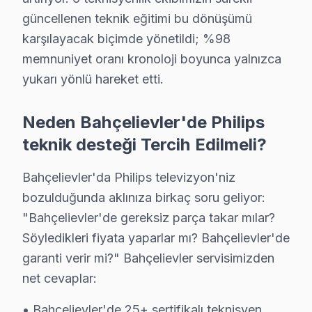
güncellenen teknik eğitimi bu dönüşümü
Bahçelievler'de fiyata dahil olanlar:
karşılayacak biçimde yönetildi; %98
• Arıza tespiti (teşhis)
memnuniyet oranı kronoloji boyunca yalnızca
• İşçilik maliyeti
yukarı yönlü hareket etti.
• 2 yıl garanti (parça + işçilik)
• Sigortalı taşıma (gerekirse)
Neden Bahçelievler'de Philips
Bahçelievler'da Philips akıllı TV için fiyat almak: Hattı
teknik desteği Tercih Edilmeli?
Bahçelievler Philips TV Teknik Destek Kapsa
Bahçelievler'da Philips televizyon'niz
Bahçelievler'de Philips görüntüleme sistemi sahipleri
bozulduğunda aklınıza birkaç soru geliyor:
"Bahçelievler'de gereksiz parça takar mılar?
OLED/VA Panel ve Ekran Onarımı: Renk bozulması, pikse
Söyledikleri fiyata yaparlar mı? Bahçelievler'de
Kart Düzeyinde Tamir: Ana kart, güç kartı ve T-Con ka
garanti verir mi?" Bahçelievler servisimizden
Smart televizyon paneli Platform Sorunları: Ambilight
net cevaplar:
Port ve Bağlantı Tamiri: HDMI, USB ve optik ses çıkış
» Bahçelievler genelinde mobil servis ekibimizle yerin
• Bahçelievler'de 25+ sertifikalı teknisyen