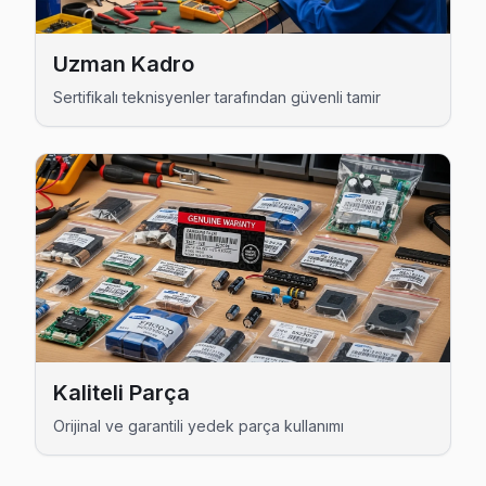
Uzman Kadro
Sertifikalı teknisyenler tarafından güvenli tamir
Philips Uzman Teknisyen Ekibi — Bahçelievler
Serkan Y. — Philips Servis Uzmanı
15 yıllık Philips TV tamir deneyimi. Bahçelievler ve çevre il
· Philips fabrika servis sertifikası
· Orijinal ve OEM yedek parça tedarikçisi
· 2010'dan günümüze tüm Philips modelleri
Bahçelievler Servis İstatistikleri
· Bahçelievler'de
480+
Philips TV tamiri
Kaliteli Parça
· Müşteri memnuniyeti
%98
Orijinal ve garantili yedek parça kullanımı
· Ortalama tamir süresi:
1–2 iş günü
· Tüm işlemler
2 yıl garantili