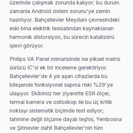
üzerinde çalışmak zorunda kalıyor; bu durum
Bahçelievler'de bu cihaz Yazılım Ortamı
zamanla Android sistem sorunu'ye zemin
Bahçelievler'de android ekran 11 (2022+ modeller), An
hazırlıyor. Bahçelievler Meydanı çevresindeki
Bahçelievler Servisinin Philips Teşhis Protokolü
eski bina elektrik tesisatından kaynaklanan
Bahçelievler'de philips panel gizli servis menüsü: Ekr
harmonik distorsiyon, bu sürecin katalizörü
Bahçelievler'de bu TV Model Ailesi: OLED 806/807 
işlevi görüyor.
2025 Bahçelievler Philips Fiyat Tablosu:
Philips VA Panel mimarisinde ise piksel matris
Panel → 3.800 – 10.000 TL
sürücü IC'si ek bir inceleme gerektiriyor.
Anakart → 1.000 – 2.800 TL
Bahçelievler'de 4 yılı aşan cihazlarda bu
Güç kartı → 500 – 1.400 TL
bileşende fonksiyonel sapma riski %29'ye
LED/backlight → 400 – 1.000 TL
ulaşıyor. Ekibimiz her ziyarette ESR ölçer,
Bahçelievler'de Philips Fidelio hoparlör bağlantısı içi
termal kamera ve osiloskop ile bu üç kritik
Bahçelievler Philips saha ölçüm notu: 365 gün içinde B
noktayı sistematik biçimde test ediyor;
tahmine değil ölçüme dayalı teşhis, Yenibosna
Bahçelievler'de Mahalle Philips Servis Hizmet
ve Şirinevler dahil Bahçelievler'nin tüm