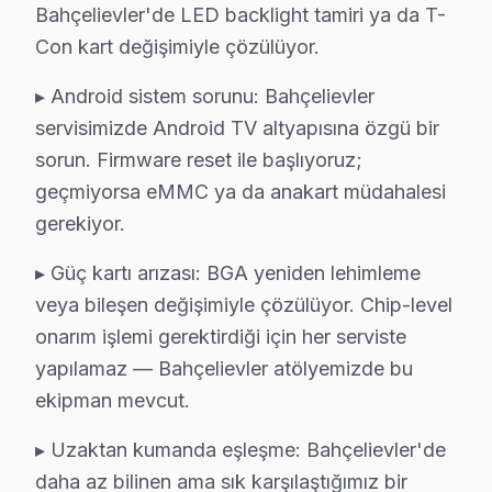
Bahçelievler'de LED backlight tamiri ya da T-
Bahçelievler Yerinde Servis Detayları: Bahçelievler'de P
Con kart değişimiyle çözülüyor.
Bahçelievler Meydanı, Yenibosna, Şirinevler çevresinde
▸ Android sistem sorunu: Bahçelievler
Kapıda ödeme seçeneğiyle gelin. 0850 811 14 36
servisimizde Android TV altyapısına özgü bir
sorun. Firmware reset ile başlıyoruz;
Bahçelievler Philips Televizyon Servisi İçin Gü
geçmiyorsa eMMC ya da anakart müdahalesi
Bahçelievler'de Philips marka televizyonunuz arızaland
gerekiyor.
Bahçelievler Sektör Deneyimi: Bahçelievler ve çevre b
▸ Güç kartı arızası: BGA yeniden lehimleme
Bahçelievler'de Profesyonel Garanti: Bahçelievler servi
veya bileşen değişimiyle çözülüyor. Chip-level
bu marka Marka Eğitimi: Philips yetkili hizmet standart
onarım işlemi gerektirdiği için her serviste
Bahçelievler Referansları: Bahçelievler sakinlerinin te
yapılamaz — Bahçelievler atölyemizde bu
Kapıda ödeme seçeneğiyle gelin. 0850 811 14 36
ekipman mevcut.
Uzman Philips Teknisyen Ekibimiz
▸ Uzaktan kumanda eşleşme: Bahçelievler'de
Bahçelievler Philips Hizmet'in başarısı, Bahçelievler e
daha az bilinen ama sık karşılaştığımız bir