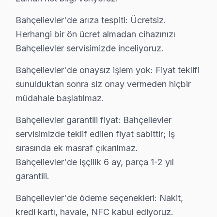
Bahçelievler'de arıza tespiti: Ücretsiz.
Herhangi bir ön ücret almadan cihazınızı
Philips Televizyon Servis Rehberi
Bahçelievler servisimizde inceliyoruz.
Bahçelievler'de onaysız işlem yok: Fiyat teklifi
✓ 15+ Yıl Deneyim
sunulduktan sonra siz onay vermeden hiçbir
✓ Yazılı Garanti Belgesi
müdahale başlatılmaz.
✓ Orijinal Yedek Parça
✓ Ücretsiz Arıza Tespiti
Bahçelievler garantili fiyat: Bahçelievler
servisimizde teklif edilen fiyat sabittir; iş
Bahçelievler Mahallelerinde Philips Servis De
sırasında ek masraf çıkarılmaz.
Bahçelievler'de işçilik 6 ay, parça 1-2 yıl
“Murat Bey, Philips televizyonum görüntü vermiyor, ne 
garantili.
Bahçelievler, İstanbul'un kalabalık ve hareketli bir il
Sorularımı yanıtladıktan sonra, televizyonun güç kaynağ
Bahçelievler'de ödeme seçenekleri: Nakit,
kredi kartı, havale, NFC kabul ediyoruz.