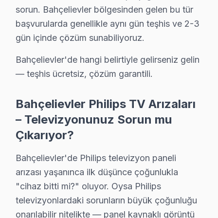
• Bahçelievler'de Philips Yetkili Destek Sertifikasyonu
sorun. Bahçelievler bölgesinden gelen bu tür
başvurularda genellikle aynı gün teşhis ve 2-3
Bahçelievler teknisyenlerimiz Philips tarafından resmi eğ
gün içinde çözüm sunabiliyoruz.
• Bahçelievler'de BGA ve SMD Lehimleme Uzmanlığı
Bahçelievler'de devre kartı onarımında BGA yeniden l
Bahçelievler'de hangi belirtiyle gelirseniz gelin
• Yazılım ve Firmware Yükseltmesi
— teşhis ücretsiz, çözüm garantili.
Wi-Fi bağlantı sorunlarından fabrika ayarları sıfırlam
Bahçelievler Philips TV Arızaları
• Bahçelievler'de Sürekli Eğitim Programları
– Televizyonunuz Sorun mu
Bahçelievler servisimizde modern teknolojilere ayak uy
Çıkarıyor?
» İşin kalitesinden ödün vermiyoruz. Bahçelievler'de h
Bahçelievler'de televizyon servis ihtiyacınız için, güve
Bahçelievler'de Philips televizyon paneli
arızası yaşanınca ilk düşünce çoğunlukla
Bahçelievler Philips servis Merkezi
"cihaz bitti mi?" oluyor. Oysa Philips
Bahçelievler Philips uzman ekibimiz, Bahçelievler bölge
televizyonlardaki sorunların büyük çoğunluğu
Bahçelievler'de Philips servis talebiniz için bizi aray
onarılabilir nitelikte — panel kaynaklı görüntü