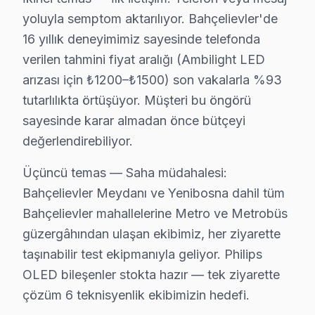
yoluyla semptom aktarılıyor. Bahçelievler'de
Yazılım ve firmware güncellemeleri içinse, genelde 300 ₺
16 yıllık deneyimimiz sayesinde telefonda
Bahçelievler Müşterilerinin Philips Servis Değ
verilen tahmini fiyat aralığı (Ambilight LED
arızası için ₺1200–₺1500) son vakalarla %93
Fabrika Servis, Bahçelievler bölgesinde yer alan birçok 
tutarlılıkta örtüşüyor. Müşteri bu öngörü
Tamir sürecinin sonunda müşteri, televizyonunun yeniden
sayesinde karar almadan önce bütçeyi
Bahçelievler'de sağlam bir müşteri memnuniyeti oluşturm
değerlendirebiliyor.
Üçüncü temas — Saha müdahalesi:
Bahçelievler Philips servis - TV Tamiri
Bahçelievler Meydanı ve Yenibosna dahil tüm
Bahçelievler'da Philips LED TV konusunda "yetkili mi 
Bahçelievler mahallelerine Metro ve Metrobüs
Yetkili servis: marka garantisi varsa tercih. Bağımsız (F
güzergâhından ulaşan ekibimiz, her ziyarette
Bahçelievler Meydanı aksı ve Metro ve Metrobüs güze
taşınabilir test ekipmanıyla geliyor. Philips
OLED bileşenler stokta hazır — tek ziyarette
Fiyat Politikamız: Sürpriz Yok, Güven Var
çözüm 6 teknisyenlik ekibimizin hedefi.
Bahçelievler'de fiyat konusunda şeffaflık ilkemizdir. B