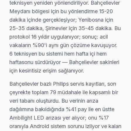
teknisyen yeniden yönlendiriliyor. Bahçelievler
Son dönemde (2020-bugün) bu TV VA Panel ve OLED/QLED 
Meydanı bölgesi için bu yönlendirme 15-20
dakika içinde gerçekleşiyor; Yenibosna için
Neden Bahçelievler'de Philips teknik desteği 
25-35 dakika, Şirinevler için 35-45 dakika. Bu
Bahçelievler Philips TV Ekran Anakart Profesyonel Servis ve T
protokol 16 yıldır uygulanıyor; sonuç: acil
Bahçelievler'da Philips televizyon'niz bozulduğunda akl
vakaların %90'i aynı gün çözüme kavuşuyor.
• Bahçelievler'de 25+ sertifikalı teknisyen Philips TV 
6 teknisyen bu sistemi hem hafta içi hem
• Bahçelievler'de sadece orijinal parça kullanıyoruz. 
haftasonu sürdürüyor — Bahçelievler sakinleri
• Osiloskop, ESR ölçer, termal kamera ile teşhis yap
için kesintisiz erişim sağlanıyor.
Bir de şu var:, Bahçelievler Meydanı, Yenibosna, Şirin
Bahçelievler bazlı Philips servis kayıtları, son
çeyrekte toplam 79 müdahale ile kapsamlı bir
Philips Servisi: Bahçelievler Yerel Bilgi
veri tabanı oluşturdu. Bu verinin arıza
Bahçelievler ilçesi, İstanbul Avrupa Yakası'nın yaklaşık
dağılımına bakıldığında %41 pay ile en üstte
Ambilight LED arızası yer alıyor; onu %17
Philips TV'lerde Sık Görülen Arızalar
oranıyla Android sistem sorunu izliyor ve kalan