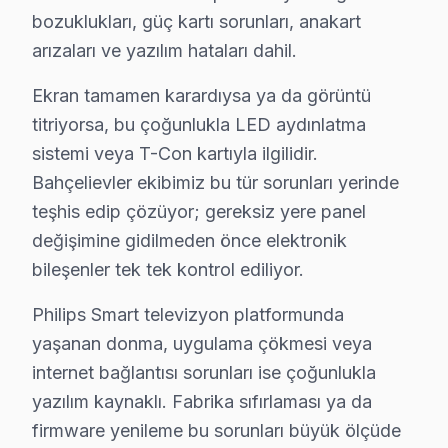
Bahçelievler'de Philips teknik destek hizmetimiz TV arı
bozuklukları, güç kartı sorunları, anakart
Bahçelievler Philips servis ekibi olarak, Bahçelievler'd
arızaları ve yazılım hataları dahil.
Ekran tamamen karardıysa ya da görüntü
Fabrika Servis Philips Saha Deneyimi: Bahçeliev
titriyorsa, bu çoğunlukla LED aydınlatma
Saha gözlemlerimiz — Bahçelievler özelinde Philips veri
sistemi veya T-Con kartıyla ilgilidir.
Bahçelievler'deki Philips başvuruları incelendiğinde en
Bahçelievler ekibimiz bu tür sorunları yerinde
Bahçelievler'de son değerlendirme döneminde tamam
teşhis edip çözüyor; gereksiz yere panel
— %82 aynı gün teslim
değişimine gidilmeden önce elektronik
— %10 2-3 gün içinde teslim
bileşenler tek tek kontrol ediliyor.
— %8 parça tedarik bekleme (nadir model)
Philips Smart televizyon platformunda
Philips konusundaki 9 yıllık deneyimimiz, her yeni mod
yaşanan donma, uygulama çökmesi veya
Bahçelievler'de müşteri memnuniyeti %96 — bu rakamı k
internet bağlantısı sorunları ise çoğunlukla
yazılım kaynaklı. Fabrika sıfırlaması ya da
Bahçelievler Philips Servisimizin Hizmet Verdi
firmware yenileme bu sorunları büyük ölçüde
Bahçelievler'da Philips televizyon servisi arıyorsanız