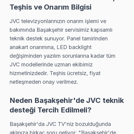
Teşhis ve Onarım Bilgisi
C: Evet. Başakşehir'de karmaşık tamirler 2-3 gün alabil
S: Başakşehir'de bu TV televizyon paneli'lerde en sık 
JVC televizyonlarınızın onarım işlemi ve
C: Başakşehir servisimizde JVC HDR meta veri hatası ar
bakımında Başakşehir servisimiz kapsamlı
S: Başakşehir'de JVC JVC 4K modeli modelinde hangi 
teknik destek sunuyor. Panel tamirinden
C: Başakşehir'de bu marka 4K modeli modelinde HDR met
anakart onarımına, LED backlight
S: Başakşehir'de bu TV TV Smart arayüzü çalışmıyor
değişiminden yazılım sorunlarına kadar tüm
C: Başakşehir servisimize başvurmadan önce şunları de
JVC modellerinde uzman ekibimiz
hizmetinizdedir. Teşhis ücretsiz, fiyat
Başakşehir'de JVC Hizmete Nasıl Ulaşılır?
netleşmeden onay verilmez.
Başakşehir'de JVC televizyon servis ihtiyacınız için B
Neden Başakşehir'de JVC teknik
Telefon: 0850 811 14 36
desteği Tercih Edilmeli?
• Başakşehir'de aynı gün bu cihaz televizyon randevu
• Belirlenen saatte uzman JVC teknisyeni Başakşehir'y
Başakşehir'da JVC TV'niz bozulduğunda
• Başakşehir genelinde hızlı ve profesyonel JVC telev
aklınıza birkaç soru geliyor: "Başakşehir'de