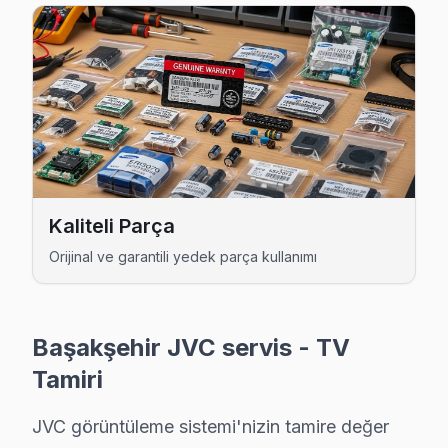
Kaliteli Parça
JVC Uzman Teknisyen Ekibi — Başakşehir
Orijinal ve garantili yedek parça kullanımı
Cenk D. — JVC Servis Uzmanı
12 yıllık JVC TV tamir deneyimi. Başakşehir ve çevre ilçeler
· JVC fabrika servis sertifikası
Başakşehir JVC servis - TV
· Orijinal ve OEM yedek parça tedarikçisi
· 2010'dan günümüze tüm JVC modelleri
Tamiri
Başakşehir Servis İstatistikleri
JVC görüntüleme sistemi'nizin tamire değer