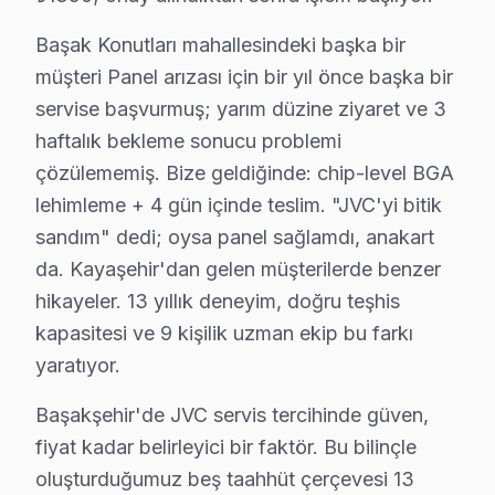
Japon ses kalitesi ilkeleri doğrultusunda bu TV televizy
Başak Konutları mahallesindeki başka bir
JVC TV Onarım Süreci
müşteri Panel arızası için bir yıl önce başka bir
1. Müşteri bildirir, servis ekibi arıza semptomlarını di
servise başvurmuş; yarım düzine ziyaret ve 3
2. Termal kamera, osiloskop, ESR ölçer ile elektronik bil
haftalık bekleme sonucu problemi
3. Arıza kaynağı tespit edilir: panel mi, anakart mı, güç
çözülememiş. Bize geldiğinde: chip-level BGA
4. Yazılı fiyat teklifi sunulur; onay olmadan işlem başla
lehimleme + 4 gün içinde teslim. "JVC'yi bitik
5. Orijinal veya OEM eşdeğer bu marka parça ile onar
sandım" dedi; oysa panel sağlamdı, anakart
6. Tüm fonksiyonlar kapsamlı test edilir; garanti belgesi 
da. Kayaşehir'dan gelen müşterilerde benzer
hikayeler. 13 yıllık deneyim, doğru teşhis
söz konusu model TV Bakım Tavsiyeleri
kapasitesi ve 9 kişilik uzman ekip bu farkı
bu TV panel'ler için en yaygın kullanıcı hatası; güç d
yaratıyor.
JVC LED TV'niz arızalandığında verileri (uygulama prof
bu TV güvenilirliği standartlarında JVC servisimiz: pan
Başakşehir'de JVC servis tercihinde güven,
fiyat kadar belirleyici bir faktör. Bu bilinçle
JVC TV Teknik Rehberi: Panel, Teşhis ve Onarı
oluşturduğumuz beş taahhüt çerçevesi 13