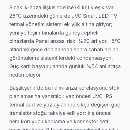
Sıcaklık-arıza ilişkisinde ise iki kritik eşik var.
Televizyonunuzun ömrünü kısaltan alışkanlıklardan kaçı
28°C üzerindeki günlerde JVC Smart LED TV
Teknisyen önerileri:
termal yönetim sistemi ek yük altına giriyor;
• Başakşehir'de orijinal güç kablosu ve adaptör kullan
yeni yerleşim binalarda güneş cepheli
• Başakşehir'de HDMI kablolarını çekip takmadan önc
cihazlarda Panel arızası riski %20 artıyor. -5°C
• Direkt güneş ışığı ve ısı kaynaklarından Başakşehir'
altındaki gece donlarından sonra sabah açılan
• Başakşehir'de UPS veya gerilim regülatörü ile ani vo
görüntüleme sistemi'lerdeki kondansasyon,
• Ekran parlaklığını Başakşehir'de ortam ışığına göre a
Güç kartı başvurularında günlük %54 ani artışa
neden oluyor.
• Enerji tasarrufu için kullanmadığınızda Başakşehir'd
Başakşehir'da düzenli bakım ve doğru kullanım ile JV
Başakşehir'de bu iklim-arıza korelasyonu stok
planlamasına yansıtıldı: yaz öncesi JVC IPS
JVC TV'lerde Sık Görülen Arızalar
termal pad ve yaz aylarında sıkça değişen güç
Başakşehir bölgesindeki JVC kullanıcılarının getirdiği 
transistör stoğu takviye ediliyor; kış öncesi
Fire LED TV sistem sorunu: Başakşehir'de JVC VA Panel pa
nem koruyucu kaplama ve konnektör seti
Panel arızası: Başakşehir'de UHD sistemini kullanan 
hazır tutuluyor. 9 teknisyen mevsimsel hazırlık