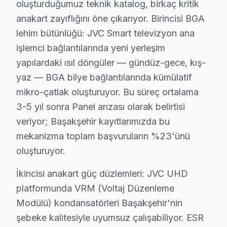
oluşturduğumuz teknik katalog, birkaç kritik
anakart zayıflığını öne çıkarıyor. Birincisi BGA
Başakşehir JVC Servis Hizmeti – Yerinde Tami
lehim bütünlüğü: JVC Smart televizyon ana
Başakşehir'de aniden arızalanan JVC televizyon ürünler
işlemci bağlantılarında yeni yerleşim
Başakşehir'de yerinde servis avantajları:
yapılardaki ısıl döngüler — gündüz-gece, kış-
• Başakşehir'de randevu sonrası 1-2 saat içinde kapın
yaz — BGA bilye bağlantılarında kümülatif
• Başakşehir servisimizde tüm marka ve model uyuml
mikro-çatlak oluşturuyor. Bu süreç ortalama
• Başakşehir'de orijinal parça stok garantisi
3-5 yıl sonra Panel arızası olarak belirtisi
veriyor; Başakşehir kayıtlarımızda bu
• Başakşehir servisimizde servis sonrası test ve kalib
mekanizma toplam başvuruların %23'ünü
• Başakşehir'de fatura ve resmi garanti belgesi
oluşturuyor.
Başakşehir'da JVC yetkili servis kalitesinde teknik dest
İkincisi anakart güç düzlemleri: JVC UHD
Başakşehir'da JVC TV Yedek Parçası – Hızlı T
platformunda VRM (Voltaj Düzenleme
Modülü) kondansatörleri Başakşehir'nin
Başakşehir'de JVC Servis Ne Kadar? 2025 Fiy
şebeke kalitesiyle uyumsuz çalışabiliyor. ESR