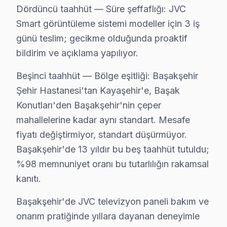
Dördüncü taahhüt — Süre şeffaflığı: JVC
• Başakşehir'de Wi-Fi optimizasyonu ve yayın ayarları
Smart görüntüleme sistemi modeller için 3 iş
• Başakşehir servisimizde oyun konsolu ve harici cihaz
günü teslim; gecikme olduğunda proaktif
• Başakşehir'de uzaktan kumanda programlama
bildirim ve açıklama yapılıyor.
Başakşehir'da aynı gün akıllı TV kurulum randevusu içi
Beşinci taahhüt — Bölge eşitliği: Başakşehir
JVC TV Periyodik Bakımı – Başakşehir Uzman
Şehir Hastanesi'tan Kayaşehir'e, Başak
Konutları'den Başakşehir'nin çeper
JVC görüntüleme sistemi'nizin uzun yıllar sorunsuz ça
mahallelerine kadar aynı standart. Mesafe
Bakım kapsamımız:
fiyatı değiştirmiyor, standart düşürmüyor.
• Başakşehir'de panel ve LED backlight kontrolü
Başakşehir'de 13 yıldır bu beş taahhüt tutuldu;
• Soğutma fanı temizliği ve termal macun yenileme — 
%98 memnuniyet oranı bu tutarlılığın rakamsal
• Başakşehir'de anakart kapasitör ve kondansatör ko
kanıtı.
• HDMI port ve bağlantı noktası temizliği — Başakşehi
Başakşehir'de JVC televizyon paneli bakım ve
• Başakşehir'de yazılım ve firmware güncelleme kont
onarım pratiğinde yıllara dayanan deneyimle
Başakşehir'da düzenli bakım yaptıran müşterilerimizd