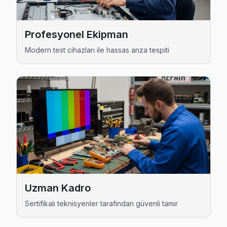
Şamlar JVC Anakart Tamiri →
Ziya Gökalp JVC Servis
Profesyonel Ekipman
JVC marka TV'niz Ziya Gökalp'de çalışmıyorsa teknik ekibim
Modern test cihazları ile hassas arıza tespiti
Başakşehir TV Servis Merkezi →
Başakşehir JVC TV Servis Hizmet Bölgesi
Başakşehir bölgesine kapıya gelen JVC TV tamir servisi hizmeti
Uzman Kadro
Sertifikalı teknisyenler tarafından güvenli tamir