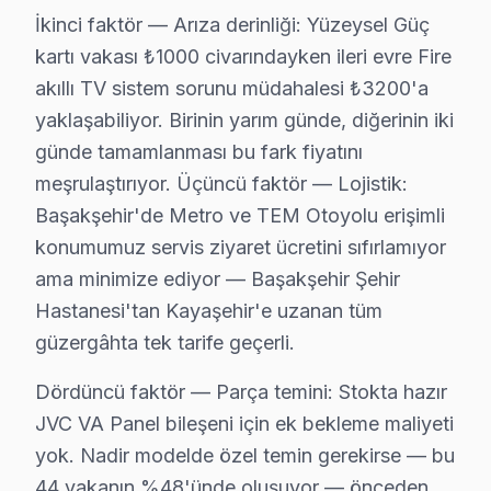
İkinci faktör — Arıza derinliği: Yüzeysel Güç
Başakşehir genelinde, JVC ekran’lerin arızaları genellik
kartı vakası ₺1000 civarındayken ileri evre Fire
Güvercintepe'de JVC TV Servisi
akıllı TV sistem sorunu müdahalesi ₺3200'a
yaklaşabiliyor. Birinin yarım günde, diğerinin iki
Güvercintepe, elektronik aletlerin yaygın olarak kullan
günde tamamlanması bu fark fiyatını
Kayabaşı'nda JVC TV Servisi
meşrulaştırıyor. Üçüncü faktör — Lojistik:
Kayabaşı, konut projelerinin hızla arttığı bir bölge. A
Başakşehir'de Metro ve TEM Otoyolu erişimli
konumumuz servis ziyaret ücretini sıfırlamıyor
Kayaşehir'de JVC TV Servisi
ama minimize ediyor — Başakşehir Şehir
Kayaşehir’de, yeni konut projelerinin yaygın olmasıyla 
Hastanesi'tan Kayaşehir'e uzanan tüm
güzergâhta tek tarife geçerli.
Şahintepe'de JVC TV Servisi
Şahintepe, yerleşim açısından daha eski yapıların bulun
Dördüncü faktör — Parça temini: Stokta hazır
JVC VA Panel bileşeni için ek bekleme maliyeti
Şamlar'da JVC TV Servisi
yok. Nadir modelde özel temin gerekirse — bu
Şamlar, yeni konut projeleri ile gelişmekte olan bir bö
44 vakanın %48'ünde oluşuyor — önceden