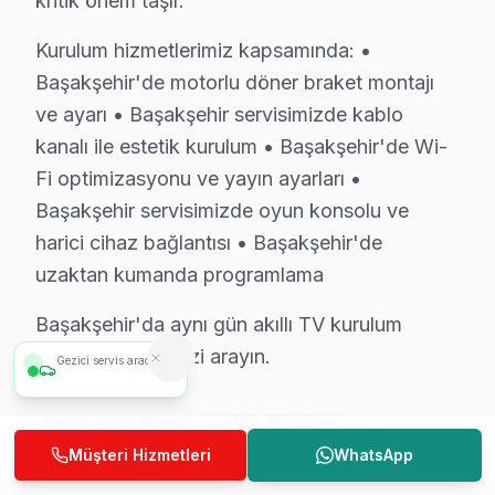
kritik önem taşır.
Başakşehir söz konusu model servis ekibi olarak, Başak
Kurulum hizmetlerimiz kapsamında: •
Başakşehir'de motorlu döner braket montajı
Fabrika Servis JVC Saha Deneyimi: Başakşehir 
ve ayarı • Başakşehir servisimizde kablo
Saha gözlemlerimiz — Başakşehir özelinde JVC veriler
kanalı ile estetik kurulum • Başakşehir'de Wi-
Başakşehir'deki JVC başvuruları incelendiğinde en sık k
Fi optimizasyonu ve yayın ayarları •
Başakşehir'de son değerlendirme döneminde tamamla
Başakşehir servisimizde oyun konsolu ve
— %75 aynı gün teslim
harici cihaz bağlantısı • Başakşehir'de
— %17 2-3 gün içinde teslim
uzaktan kumanda programlama
— %8 parça tedarik bekleme (nadir model)
Başakşehir'da aynı gün akıllı TV kurulum
JVC konusundaki 9 yıllık deneyimimiz, her yeni model 
randevusu için bizi arayın.
Gezici servis aracımız
6
araç
7 km
Başakşehir'de müşteri memnuniyeti %97 — bu rakamı kor
JVC TV Periyodik Bakımı –
Başakşehir JVC Servisimizin Hizmet Verdiği M
Başakşehir Uzman Hizmet
Müşteri Hizmetleri
WhatsApp
Başakşehir'da JVC servisine ihtiyaç duyduğunuzda, hang