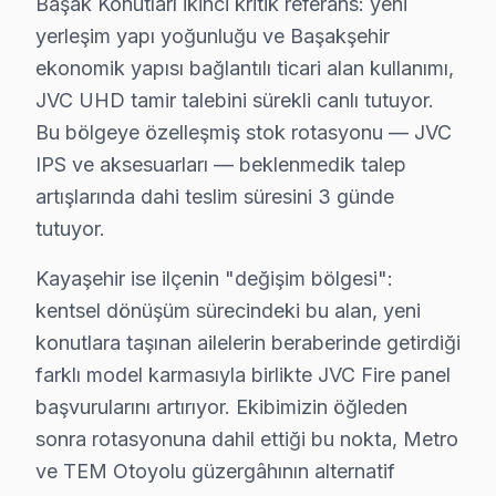
Başak Konutları ikinci kritik referans: yeni
Başakşehir JVC Ekspres Servis – Sabah Ara,
yerleşim yapı yoğunluğu ve Başakşehir
TV arızası beklemez — biz de bekletmeyiz. Başakşehir
ekonomik yapısı bağlantılı ticari alan kullanımı,
Hızlı müdahale garantimiz:
JVC UHD tamir talebini sürekli canlı tutuyor.
• Ortalama 1-2 saat içinde Başakşehir adresinize ulaşır
Bu bölgeye özelleşmiş stok rotasyonu — JVC
IPS ve aksesuarları — beklenmedik talep
• Başakşehir stoğumuzda hazır yedek parça ile tek se
artışlarında dahi teslim süresini 3 günde
• Başakşehir genelinde hafta sonu ve tatil günlerinde s
tutuyor.
• Online randevu ve SMS bilgilendirme
• Başakşehir çoklu randevu çakışmasında alternatif t
Kayaşehir ise ilçenin "değişim bölgesi":
Gün içinde Başakşehir'da JVC servis randevusu almak
kentsel dönüşüm sürecindeki bu alan, yeni
konutlara taşınan ailelerin beraberinde getirdiği
Başakşehir JVC TV Uzmanı – 15 Yıllık Deneyi
farklı model karmasıyla birlikte JVC Fire panel
başvurularını artırıyor. Ekibimizin öğleden
Başakşehir'da JVC servis hizmetlerimiz, alanında uzma
sonra rotasyonuna dahil ettiği bu nokta, Metro
Teknisyen kadromuzun özellikleri:
ve TEM Otoyolu güzergâhının alternatif
• Başakşehir'de fabrika eğitimli teknik uzmanlar