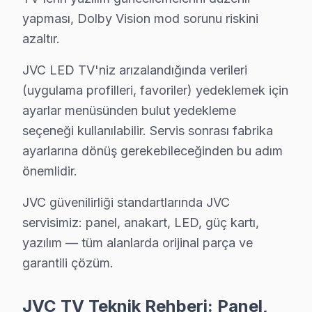
yapması, Dolby Vision mod sorunu riskini
Metro ve TEM Otoyolu güzergahında erişilebilir konumd
azaltır.
Başakşehir JVC TV Servisi – Sık Sorulan Sorul
JVC LED TV'niz arızalandığında verileri
S: Başakşehir'de ekran tamiri sonrası ne kadar garanti 
(uygulama profilleri, favoriler) yedeklemek için
C: Başakşehir servisimizde yapılan işçilik için 6 ay, kul
ayarlar menüsünden bulut yedekleme
S: Başakşehir'de anakart tamiri ne zaman gerekli olur
seçeneği kullanılabilir. Servis sonrası fabrika
C: TV açılmıyor, ana açılıp kapanıyor, ses var görüntü
ayarlarına dönüş gerekebileceğinden bu adım
önemlidir.
S: Başakşehir'de panel değişimi maliyeti neden yüksek
C: Panel, televizyon ünitesi'nin en pahalı bileşenidir. J
JVC güvenilirliği standartlarında JVC
S: Başakşehir'de yazılım sorunları ne tür panel'lerde
servisimiz: panel, anakart, LED, güç kartı,
C: Smart akıllı TV'lerde (Android LED TV, Tizen, WebO
yazılım — tüm alanlarda orijinal parça ve
S: Başakşehir'de paneli kimin yenilemeli — başka serv
garantili çözüm.
C: Başakşehir'de panel değişimini yapan tüm servisler be
JVC TV Teknik Rehberi: Panel,
S: Başakşehir'de arıza giderme süresi içinde görüntüle