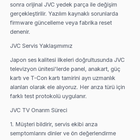
sonra orijinal JVC yedek parça ile değişim
JVC TV İçin Başakşehir'deki Hizmet Seçenekle
gerçekleştirilir. Yazılım kaynaklı sorunlarda
firmware güncelleme veya fabrika reset
JVC akıllı TV'niz için Başakşehir'de profesyonel çözü
denenir.
Görüntü Arızaları: JVC'ın VA Panel ve IPS panellerin
Elektronik Kart Servisi: Güç kaynağı kapasitör patlama
JVC Servis Yaklaşımımız
Yazılım Müdahalesi: Smart LED TV platformunda fabri
Japon ses kalitesi ilkeleri doğrultusunda JVC
LED ve Aydınlatma: Backlight şerit tamiri veya değişim
televizyon ünitesi'lerde panel, anakart, güç
» Başakşehir ve çevre mahallelere aynı gün servis imk
kartı ve T-Con kartı tamirini ayrı uzmanlık
alanları olarak ele alıyoruz. Her arıza türü için
Fiyat Politikamız: Sürpriz Yok, Güven Var
farklı test protokolü uygulanır.
Başakşehir'de fiyat konusunda şeffaflık ilkemizdir. Baş
JVC TV Onarım Süreci
Başakşehir'de arıza tespiti: Ücretsiz. Herhangi bir ön 
Başakşehir'de onaysız işlem yok: Fiyat teklifi sunuld
1. Müşteri bildirir, servis ekibi arıza
Başakşehir garantili fiyat: Başakşehir servisimizde teklif 
semptomlarını dinler ve ön değerlendirme