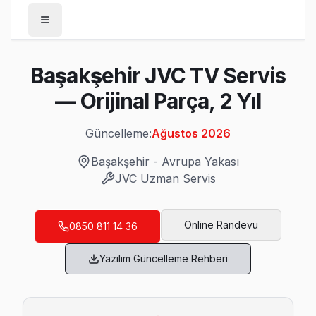
Anasayfa
Başakşehir JVC TV Servis
/
Başakşehir
— Orijinal Parça, 2 Yıl
/
JVC
Güncelleme:
Ağustos 2026
Son Güncelleme:
Ağustos 2026
Başakşehir
-
Avrupa Yakası
JVC
Uzman Servis
Başakşehir'da Mahalle Mahalle JVC TV Ser
Online Randevu
0850 811 14 36
Altınşehir JVC Servis
Yazılım Güncelleme Rehberi
Altınşehir mahallesi JVC TV teknisyeniniz ortalama 90 daki
Altınşehir JVC Açılmıyor Arıza →