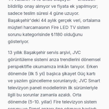
bildirilip onay alınıyor ve fiyata ek yapılmıyor;
Ziya Gökalp'de JVC TV Servisi
sadece teslim süresi 4 güne uzuyor.
Ziya Gökalp mahallesi, çeşitli yaş gruplarının bulunduğu
Başakşehir'deki 44 aylık gerçek veri, ortalama
müşteri harcamasının Fire LED TV sistem
JVC Tamir vs Yenileme: Kuşağa Göre Karar
sorunu kategorisinde ₺1180 olduğunu
Başakşehir’deki JVC TV tamir fiyatları, farklı yaş grup
gösteriyor.
Bir JVC TV panel/ekran değişimi fiyatları, TV’nin boyutu
13 yıllık Başakşehir servis arşivi, JVC
Diğer bileşenler için de benzer bir fiyatlandırma söz ko
görüntüleme sistemi arıza trendlerini dönemsel
Fiyatları etkileyen diğer önemli faktörler arasında ga
perspektifle okumamıza imkân tanıyor. Erken
dönemde (ilk 5 yıl) başlıca şikayet Güç kartı
Başakşehir'de Her Kuşağa JVC Servisi: Fabrik
ve yazılım güncelleme sorunlarıydı; JVC Smart
Başakşehir’de yaşayan her kuşaktan kullanıcıya yönelik 
televizyon paneli modellerinin ilk sürümleriyle
ilgili bu sorunlar zamanla azaldı. Orta
Fabrika Servis’in sunduğu avantajlar, bölgedeki diğer se
dönemde (5-10. yıllar) Fire televizyon sistem
Sonuç olarak, Başakşehir’de JVC televizyon tamiri ve y
sorunu ve Panel arızası öne çıkmaya başladı