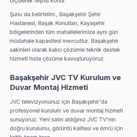
ölçülerek teşhis konur.
• Başakşehir'de JVC Yetkili Hizmet Sertifikasyonu
Başakşehir teknisyenlerimiz JVC tarafından resmi eğitim
Şunu da belirtelim:, Başakşehir Şehir
• Başakşehir'de BGA ve SMD Lehimleme Uzmanlığı
Hastanesi, Başak Konutları, Kayaşehir
Başakşehir'de devre kartı onarımında BGA yeniden le
bölgelerinden tüm mahallelerimize aynı gün
• Yazılım ve Firmware Yükseltmesi
müdahale kapasitesi mevcuttur. Başakşehir
sakinleri olarak kalıcı çözümle teknik destek
Smart akıllı TV yazılım sorunlarını, firmware güncel
hizmeti hızla çözüme kavuşturuyoruz.
• Başakşehir'de Sürekli Eğitim Programları
Başakşehir'de yeni nesil OLED, QLED ve Mini LED tekno
Başakşehir JVC TV Kurulum ve
» İşin kalitesinden ödün vermiyoruz. Başakşehir'de he
Duvar Montaj Hizmeti
Başakşehir'de televizyon servis ihtiyacınız için, güven
JVC televizyonunuz için Başakşehir'da
Başakşehir JVC servis Merkezi
profesyonel kurulum ve duvar montaj hizmeti
Başakşehir JVC uzman ekibimiz, Başakşehir bölge geneli
sunuyoruz. Yeni satın aldığınız JVC TV'nin
Başakşehir'de JVC servis talebiniz için bizi arayabilir
doğru kurulumu, görüntü kalitesi ve ömrü için
Başakşehir'de JVC teknik destek hizmetimiz TV arızalar