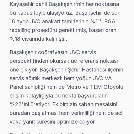
• Sigortalı taşıma (gerekirse)
Kayaşehir dahil Başakşehir'nin her noktasına
Başakşehir'da JVC akıllı TV için fiyat almak: Hattımızı 
bu kapasiteyle ulaşıyoruz. Başakşehir'de son
18 ayda JVC anakart tamirlerinin %11'i BGA
Başakşehir'da JVC Servis Güvencesi – İşçilik 
reballing prosedürü gerektirmiş, başarı oranı
JVC TV Servis Garanti Belgesi – Yazılı ve İmzalı Güvence
%18 civarında kalmıştır.
Başakşehir'da JVC görüntüleme sistemi tamiri yaptıran
Başakşehir coğrafyasını JVC servis
Başakşehir'de her onarımda ne sağlıyoruz?
perspektifinden okursak üç referans noktası
• 2 yıl yazılı işçilik garantisi
öne çıkıyor. Başakşehir Şehir Hastanesi ilçenin
• Başakşehir'de kullanılan orijinal parçalar için 2 yıl pa
servis ağırlık merkezi: hem yoğun JVC VA
• Aynı sorunun tekrarı → Başakşehir'de ücretsiz yen
Panel sahipliği hem de Metro ve TEM Otoyolu
• Resmi fatura + garanti belgesi (kağıt/dijital)
erişim kolaylığıyla bu nokta başvuruların
%23'ini üretiyor. Ekibimizin sabah mesaisini
Başakşehir'de garanti süreci nasıl işler?
buradan başlatması hem verimliliği hem de acil
Onarım bittikten sonra Başakşehir servisimizde imzalı ga
vaka yanıt süresini optimize ediyor.
Başakşehir'da JVC servisi sonrası güvende olun.