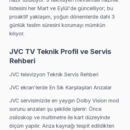
listesini her Mart ve Eylül'de güncelliyor; bu
Güç kartı: Başakşehir'de IPS ekranlarda daha sık rastl
proaktif yaklaşım, yoğun dönemlerde dahi 3
Anakart: Başakşehir'de bu sorunla başvuran müşteriler 
günlük teslim süresini korumayı mümkün
» Başakşehir'de tüm JVC model ve serilerinde VA Panel
kılıyor.
Başakşehir JVC TV Arızaları – Televizyonunuz
JVC TV Teknik Profil ve Servis
JVC televizyonunuz beklenmedik bir anda arıza mı yap
Rehberi
JVC TV'lerde gözlemlenen başlıca teknik sorunlar:
• Başakşehir'de Ekran Arızaları: Panel çizgisi, renk b
JVC televizyon Teknik Servis Rehberi
• Başakşehir'de Güç Sorunları: Kırmızı ışık yanıp sön
JVC ekran'lerde En Sık Karşılaşılan Arızalar
• Başakşehir'de Ses Arızaları: Hoparlör bozukluğu, se
• Başakşehir'de Kart Arızaları: T-Con kartı, power bo
JVC servisimizde en yaygın Dolby Vision mod
• Başakşehir'de Yazılım Sorunları: Uygulama açılmıyo
sorunu arızaları şu şekilde işlenir: Önce
osiloskop ve multimetre ile kart düzeyinde
• Başakşehir'de Bağlantı Sorunları: HDMI algılanmıyor
ölçüm yapılır. Arıza kaynağı tespit edildikten
Chip-level arıza giderme kapasitemizle Başakşehir'deki 