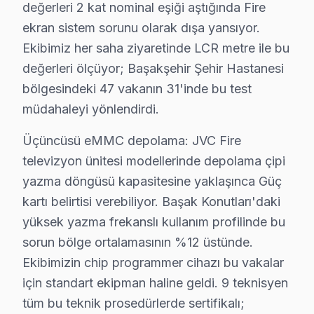
Başakşehir'de JVC panel tamir maliyetini merak edenler 
değerleri 2 kat nominal eşiği aştığında Fire
Başakşehir arıza türüne göre tamir bedelleri (2025):
ekran sistem sorunu olarak dışa yansıyor.
• Anakart tamiri/değişimi: ₺500 – ₺1.800
Ekibimiz her saha ziyaretinde LCR metre ile bu
değerleri ölçüyor; Başakşehir Şehir Hastanesi
• T-Con kartı değişimi: ₺350 – ₺900
bölgesindeki 47 vakanın 31'inde bu test
• Panel (ekran) değişimi: ₺1.500 – ₺8.000 (boyut ve te
müdahaleyi yönlendirdi.
• Yazılım güncelleme ve hata giderme: ₺200 – ₺500
• LED backlight tamiri: ₺500 – ₺2.000
Üçüncüsü eMMC depolama: JVC Fire
• Güç kartı (power board) tamiri: ₺400 – ₺1.200
televizyon ünitesi modellerinde depolama çipi
yazma döngüsü kapasitesine yaklaşınca Güç
• Kapasitör değişimi (anakart): ₺250 – ₺600
kartı belirtisi verebiliyor. Başak Konutları'daki
• Ses kartı/hoparlör tamiri: ₺300 – ₺700
yüksek yazma frekanslı kullanım profilinde bu
Başakşehir'de fiyata dahil olanlar:
sorun bölge ortalamasının %12 üstünde.
• Arıza tespiti (teşhis)
Ekibimizin chip programmer cihazı bu vakalar
• İşçilik maliyeti
için standart ekipman haline geldi. 9 teknisyen
• 2 yıl garanti (parça + işçilik)
tüm bu teknik prosedürlerde sertifikalı;