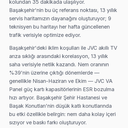
kolundan 35 dakikada ulaşılıyor.
• Dijital teşhis ekipmanı kullanımı
Başakşehir'nin bu üç referans noktası, 13 yıllık
• Başakşehir servisimizde panel ölçüm ve oscilloskop a
servis haritamızın dayanağını oluşturuyor; 9
• Başakşehir'de müşteri yorumları ile kanıtlanmış kalit
teknisyen bu haritayı her hafta güncellenen
• Sürekli eğitim ve teknoloji takibi
trafik verisiyle optimize ediyor.
Başakşehir'da JVC televizyonlarınızı emin ellere teslim
Başakşehir'deki iklim koşulları ile JVC akıllı TV
Başakşehir Genelinde JVC TV Tamir Ağı
arıza sıklığı arasındaki korelasyon, 13 yıllık
saha verisiyle netlik kazandı. Nem oranının
Başakşehir ve yakın bölgelerde JVC panel servis ekibim
%39'nin üzerine çıktığı dönemlerde —
Kapsama alanımız:
genellikle Nisan-Haziran ve Ekim — JVC VA
• Başakşehir tüm semtler ve mahalleler
Panel güç kartı kapasitörlerinin ESR bozulma
• Bitişik ilçelere servis erişimi
hızı artıyor. Başakşehir Şehir Hastanesi ve
• Apartman, rezidans ve iş yeri servisi
Başak Konutları'nin düşük katlı konutlarında
Başakşehir çevresinde JVC servisi için hemen randevu
bu etki özellikle belirgin: nem daha kolay içeri
sızıyor ve baskı farkı oluşturuyor.
JVC Televizyon Kullanım Kılavuzu – Başakşehi