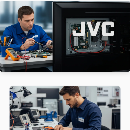
Başakşehir'da Güvercintepe mahallesi JVC TV servisi için 
JVC Servis Merkezi →
Kayabaşı JVC Servis
Kayabaşı'deki JVC TV sahiplerinin yüzde sekseni tamir için 
Kayabaşı JVC Açılmıyor Arıza →
Kayaşehir JVC Servis
Kayaşehir sakinleri JVC TV arızaları için sık bizi tercih ediyo
Başakşehir TV Servis Merkezi →
Şahintepe JVC Servis
Şahintepe semtindeki JVC TV sorunları için kapıya kadar se
JVC Servis Merkezi →
Şamlar JVC Servis
Şamlar'de JVC TV ekranında çizgi, donma ya da ses sorunları 