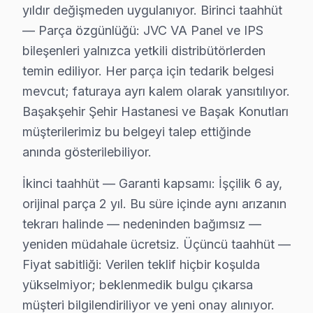
JVC televizyonlarınızın onarım işlemi ve bakımında Ba
yıldır değişmeden uygulanıyor. Birinci taahhüt
— Parça özgünlüğü: JVC VA Panel ve IPS
Neden Başakşehir'de JVC teknik desteği Terci
bileşenleri yalnızca yetkili distribütörlerden
temin ediliyor. Her parça için tedarik belgesi
Başakşehir JVC TV Ekran Anakart Profesyonel Servis ve Tami
mevcut; faturaya ayrı kalem olarak yansıtılıyor.
Başakşehir'da JVC TV'niz bozulduğunda aklınıza birkaç
Başakşehir Şehir Hastanesi ve Başak Konutları
• Başakşehir'de 25+ sertifikalı teknisyen JVC TV konus
müşterilerimiz bu belgeyi talep ettiğinde
• Başakşehir'de sadece orijinal parça kullanıyoruz. yü
anında gösterilebiliyor.
• Chip-level tamir için osiloskop, ESR ve termal görü
Şunu da belirtelim:, Başakşehir Şehir Hastanesi, Başa
İkinci taahhüt — Garanti kapsamı: İşçilik 6 ay,
orijinal parça 2 yıl. Bu süre içinde aynı arızanın
Başakşehir JVC TV Kurulum ve Duvar Montaj 
tekrarı halinde — nedeninden bağımsız —
yeniden müdahale ücretsiz. Üçüncü taahhüt —
JVC televizyonunuz için Başakşehir'da profesyonel kur
Fiyat sabitliği: Verilen teklif hiçbir koşulda
Kurulum hizmetlerimiz kapsamında:
yükselmiyor; beklenmedik bulgu çıkarsa
• Başakşehir'de motorlu döner braket montajı ve ayar
müşteri bilgilendiriliyor ve yeni onay alınıyor.
• Başakşehir servisimizde kablo kanalı ile estetik kuru