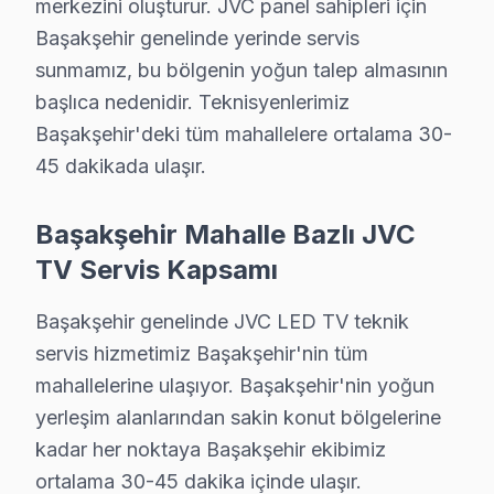
merkezini oluşturur. JVC panel sahipleri için
Başakşehir genelinde yerinde servis
Başakşehir'de JVC TV Servisi Hakkında Kıs
sunmamız, bu bölgenin yoğun talep almasının
Başakşehir'de JVC ekran servis sorunuza tek cümlelik 
başlıca nedenidir. Teknisyenlerimiz
Başakşehir'deki tüm mahallelere ortalama 30-
45 dakikada ulaşır.
JVC TV Servisi Hakkında
Başakşehir Mahalle Bazlı JVC
TV Servis Kapsamı
✓ 15+ Yıl Deneyim
✓ Yazılı Garanti Belgesi
Başakşehir genelinde JVC LED TV teknik
✓ Orijinal Yedek Parça
servis hizmetimiz Başakşehir'nin tüm
✓ Ücretsiz Arıza Tespiti
mahallelerine ulaşıyor. Başakşehir'nin yoğun
yerleşim alanlarından sakin konut bölgelerine
Başakşehir'de JVC TV: Kuşaklar Arası Kullanım
kadar her noktaya Başakşehir ekibimiz
ortalama 30-45 dakika içinde ulaşır.
Başakşehir, İstanbul’un hızlı gelişen ve modern bir yaş