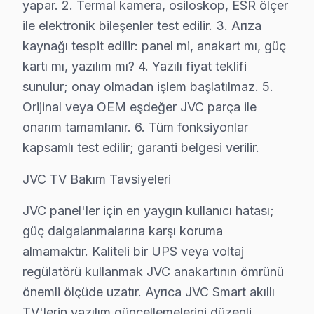
yapar. 2. Termal kamera, osiloskop, ESR ölçer
Başakşehir'de ödeme seçenekleri: Nakit, kredi kartı, 
ile elektronik bileşenler test edilir. 3. Arıza
» Başakşehir'de JVC televizyon paneli tamir fiyatı öğr
kaynağı tespit edilir: panel mi, anakart mı, güç
JVC Servisi Garanti ve Sonrası Destek
kartı mı, yazılım mı? 4. Yazılı fiyat teklifi
sunulur; onay olmadan işlem başlatılmaz. 5.
Başakşehir JVC TV Servis Garanti Belgesi - 1 Yıl Parça Güvenc
Orijinal veya OEM eşdeğer JVC parça ile
Başakşehir'de JVC ekran tamirinde garanti politikamız 
onarım tamamlanır. 6. Tüm fonksiyonlar
Başakşehir servisinde işçilik garantisi: JVC tamiri 6 a
kapsamlı test edilir; garanti belgesi verilir.
JVC parça garantisi: Başakşehir'de değiştirdiğimiz bu TV
JVC TV Bakım Tavsiyeleri
Garanti belgesi: Her Başakşehir JVC tamiri sonrası imzalı,
Başakşehir servis sonrası erişim: "bu marka TV'min ses
JVC panel'ler için en yaygın kullanıcı hatası;
güç dalgalanmalarına karşı koruma
Başakşehir JVC TV Sahiplerine Öneriler
almamaktır. Kaliteli bir UPS veya voltaj
Başakşehir'de JVC akıllı TV sahibi biriyseniz Başakşe
regülatörü kullanmak JVC anakartının ömrünü
Başakşehir Şehir Hastanesi aksında yaşıyorsanız: Yeni ş
önemli ölçüde uzatır. Ayrıca JVC Smart akıllı
Başak Konutları çevresindeyseniz: Bu bölgedeki JVC sah
TV'lerin yazılım güncellemelerini düzenli