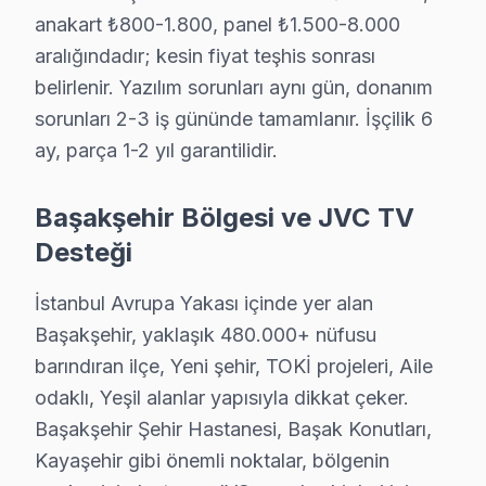
anakart ₺800-1.800, panel ₺1.500-8.000
· Bakırköy JVC
· Bayrampaşa JVC
aralığındadır; kesin fiyat teşhis sonrası
belirlenir. Yazılım sorunları aynı gün, donanım
· Beşiktaş JVC
· Beylikdüzü JVC
sorunları 2-3 iş gününde tamamlanır. İşçilik 6
ay, parça 1-2 yıl garantilidir.
Başakşehir Diğer Marka Servisleri
Başakşehir Bölgesi ve JVC TV
· Başakşehir Sony
· Başakşehir Philips
Desteği
· Başakşehir Hi-Level
· Başakşehir iFFALCON
İstanbul Avrupa Yakası içinde yer alan
Başakşehir, yaklaşık 480.000+ nüfusu
· Başakşehir Samsung
· Başakşehir LG
barındıran ilçe, Yeni şehir, TOKİ projeleri, Aile
odaklı, Yeşil alanlar yapısıyla dikkat çeker.
· Başakşehir Panasonic
· Başakşehir Toshiba
Başakşehir Şehir Hastanesi, Başak Konutları,
Kayaşehir gibi önemli noktalar, bölgenin