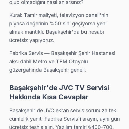
· Başakşehir'de
570+
JVC TV tamiri
olup olmadığını nasıl anlarsınız?
· Müşteri memnuniyeti
%98
Kural: Tamir maliyeti, televizyon paneli'nin
· Ortalama tamir süresi:
2–3 iş günü
· Tüm işlemler
2 yıl garantili
piyasa değerinin %50'sini geçiyorsa yeni
almak mantıklı. Başakşehir'da bu hesabı
ücretsiz yapıyoruz.
Bu sayfayla ilgili hizmet sayfaları:
Fabrika Servis — Başakşehir Şehir Hastanesi
↑ JVC Servis Ana Sayfası
aksı dahil Metro ve TEM Otoyolu
↑ Başakşehir TV Servis Merkezi
güzergahında Başakşehir geneli.
Başakşehir'de JVC TV Servisi
Hakkında Kısa Cevaplar
Başakşehir Yakın İlçelerde JVC Servisi
Başakşehir'de JVC ekran servis sorunuza tek
· Arnavutköy JVC
· Avcılar JVC
cümlelik yanıt: Fabrika Servis'i arayın, aynı gün
· Bağcılar JVC
· Bahçelievler JVC
ücretsiz teşhis alın. Yazılım tamiri ₺400-700,