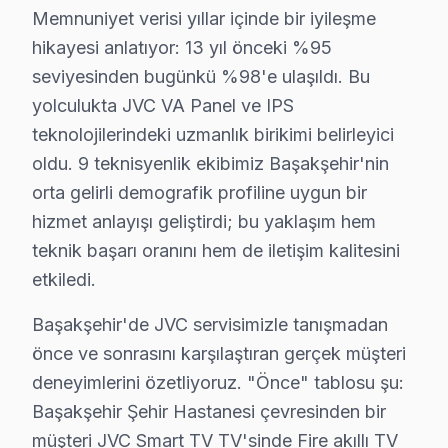
Başakşehir × JVC: Yerel İçerik ve Deneyim
Memnuniyet verisi yıllar içinde bir iyileşme
hikayesi anlatıyor: 13 yıl önceki %95
Başakşehir'de JVC onarım maliyetini belirleyen faktörl
seviyesinden bugünkü %98'e ulaşıldı. Bu
İkinci faktör — Arıza derinliği: Yüzeysel Güç kartı va
yolculukta JVC VA Panel ve IPS
Dördüncü faktör — Parça temini: Stokta hazır JVC VA 
teknolojilerindeki uzmanlık birikimi belirleyici
13 yıllık Başakşehir servis arşivi, JVC görüntüleme sis
oldu. 9 teknisyenlik ekibimiz Başakşehir'nin
Güncel tablo şu: aylık 44 başvurunun %30'i Fire TV sis
orta gelirli demografik profiline uygun bir
Memnuniyet verisi yıllar içinde bir iyileşme hikayesi an
hizmet anlayışı geliştirdi; bu yaklaşım hem
Başakşehir'de JVC servisimizle tanışmadan önce ve sonr
teknik başarı oranını hem de iletişim kalitesini
etkiledi.
"Sonra" tablosu şu: Aynı müşteri bizimle iletişime ge
Başak Konutları mahallesindeki başka bir müşteri Panel
Başakşehir'de JVC servisimizle tanışmadan
Başakşehir'de söz konusu model servis tercihinde güven,
önce ve sonrasını karşılaştıran gerçek müşteri
İkinci taahhüt — Garanti kapsamı: İşçilik 6 ay, orijina
deneyimlerini özetliyoruz. "Önce" tablosu şu:
Beşinci taahhüt — Bölge eşitliği: Başakşehir Şehir Has
Başakşehir Şehir Hastanesi çevresinden bir
Başakşehir'de JVC televizyon paneli bakım ve onarım p
müşteri JVC Smart TV TV'sinde Fire akıllı TV