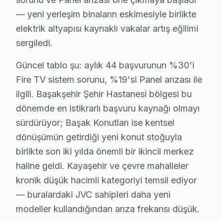
— yeni yerleşim binaların eskimesiyle birlikte
Başakşehir JVC servis - TV Tamiri
elektrik altyapısı kaynaklı vakalar artış eğilimi
JVC görüntüleme sistemi'nizin tamire değer olup olmadı
sergiledi.
Kural: Tamir maliyeti, televizyon paneli'nin piyasa de
Güncel tablo şu: aylık 44 başvurunun %30'i
Fabrika Servis — Başakşehir Şehir Hastanesi aksı dah
Fire TV sistem sorunu, %19'si Panel arızası ile
ilgili. Başakşehir Şehir Hastanesi bölgesi bu
Başakşehir Bölgesi ve JVC TV Desteği
dönemde en istikrarlı başvuru kaynağı olmayı
İstanbul Avrupa Yakası içinde yer alan Başakşehir, yak
sürdürüyor; Başak Konutları ise kentsel
dönüşümün getirdiği yeni konut stoğuyla
Başakşehir Mahalle Bazlı JVC TV Servis Kaps
birlikte son iki yılda önemli bir ikincil merkez
Başakşehir genelinde JVC LED TV teknik servis hizmeti
haline geldi. Kayaşehir ve çevre mahalleler
Altınşehir, Bahçeşehir 1. Kısım, Bahçeşehir 2. Kısım,
kronik düşük hacimli kategoriyi temsil ediyor
Başakşehir, Güvercintepe, Kayabaşı, Kayaşehir bölgel
— buralardaki JVC sahipleri daha yeni
Şahintepe, Şamlar, Ziya Gökalp ve çevresinde de Başak
modeller kullandığından arıza frekansı düşük.