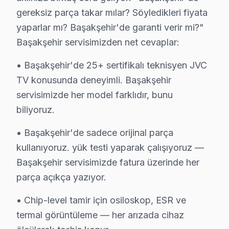
Başakşehir'de Yerinde JVC Televizyon Servis Avantajları
gereksiz parça takar mılar? Söyledikleri fiyata
Başakşehir Şehir Hastanesi, Başak Konutları, Kayaşehir
yaparlar mı? Başakşehir'de garanti verir mi?"
Teknisyen size gelsin, siz bekleyin. 0850 811 14 36
Başakşehir servisimizden net cevaplar:
• Başakşehir'de 25+ sertifikalı teknisyen JVC
Başakşehir JVC Televizyon Servisi İçin Güveni
TV konusunda deneyimli. Başakşehir
Başakşehir bölgesinde JVC televizyonunuz arızalandığı
servisimizde her model farklıdır, bunu
Başakşehir'deki Tecrübemiz: Başakşehir ve yakın çevre
biliyoruz.
Başakşehir Servis Güvencesi: Başakşehir'de gerçekleşti
• Başakşehir'de sadece orijinal parça
Başakşehir bu marka Sertifikalı Kadro: JVC yetkili stand
kullanıyoruz. yük testi yaparak çalışıyoruz —
Başakşehir'de İtibar: Başakşehir ve çevresinde tercih 
Başakşehir servisimizde fatura üzerinde her
Teknisyen size gelsin, siz bekleyin. 0850 811 14 36
parça açıkça yazıyor.
Uzman JVC Teknisyen Ekibimiz
• Chip-level tamir için osiloskop, ESR ve
Başakşehir JVC Hizmet'in başarısı, Başakşehir ekibimiz
termal görüntüleme — her arızada cihaz