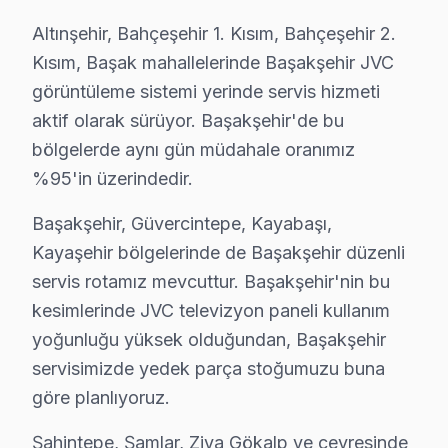
Yaşlı bireyler, genellikle daha önceki yıllarda popüler
Altınşehir, Bahçeşehir 1. Kısım, Bahçeşehir 2.
Orta yaş grubu kullanıcılar, Full HD LCD televizyonlara
Kısım, Başak mahallelerinde Başakşehir JVC
görüntüleme sistemi yerinde servis hizmeti
Genç kuşak ise JVC’nin 4K OLED modellerine büyük ilgi g
aktif olarak sürüyor. Başakşehir'de bu
Başakşehir’in ulaşım ağı, metro ve otobüs hatları ile ze
bölgelerde aynı gün müdahale oranımız
JVC modellerinin bu bölgede dağılımına bakıldığında, yaş
%95'in üzerindedir.
JVC Arıza Profili: Yaş Grubu Analizi
Başakşehir, Güvercintepe, Kayabaşı,
Kayaşehir bölgelerinde de Başakşehir düzenli
Başakşehir'de JVC televizyonlarına yönelik en sık karşıl
servis rotamız mevcuttur. Başakşehir'nin bu
1.
Ekran Kararması
: Kullanıcıların en sık karşılaştığ
kesimlerinde JVC televizyon paneli kullanım
2.
Yazılım Sorunları
: Full HD LCD kullanıcıları, sık sı
yoğunluğu yüksek olduğundan, Başakşehir
3.
Backlight Sorunu
: Genç kullanıcılar arasında en f
servisimizde yedek parça stoğumuzu buna
4.
Anakart Problemi
: Yaşlı kullanıcılar, bazen televi
göre planlıyoruz.
5.
Güç Kartı Arızası
: Ortada yaş grubu kullanıcılarının
Şahintepe, Şamlar, Ziya Gökalp ve çevresinde