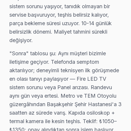
sistem sorunu yaşıyor, tanıdık olmayan bir
İkincisi anakart güç düzlemleri: JVC UHD platformunda
servise başvuruyor, teşhis belirsiz kalıyor,
Üçüncüsü eMMC depolama: bu cihaz Fire televizyon ünit
parça bekleme süresi uzuyor. 10-14 günlük
Başakşehir coğrafyasını söz konusu model servis persp
belirsizlik dönemi. Maliyet tahmini sürekli
Başak Konutları ikinci kritik referans: yeni yerleşim 
değişiyor.
Kayaşehir ise ilçenin "değişim bölgesi": kentsel dönüşü
"Sonra" tablosu şu: Aynı müşteri bizimle
Başakşehir'deki iklim koşulları ile JVC akıllı TV arıza
iletişime geçiyor. Telefonda semptom
Sıcaklık-arıza ilişkisinde ise iki kritik eşik var. 28
aktarılıyor; deneyimli teknisyen ilk görüşmede
Başakşehir'de bu iklim-arıza korelasyonu stok planlam
en olası tanıyı paylaşıyor — Fire LED TV
sistem sorunu veya Panel arızası. Randevu
JVC TV Teknik Profil ve Servis Rehberi
aynı gün veya ertesi. Metro ve TEM Otoyolu
JVC televizyon Teknik Servis Rehberi
güzergâhından Başakşehir Şehir Hastanesi'a 3
JVC ekran'lerde En Sık Karşılaşılan Arızalar
saatten az sürede varış. Kapıda osiloskop +
JVC servisimizde en yaygın Dolby Vision mod sorunu arız
termal kamera ile kesin teşhis. Teklif: ₺1050–
JVC Servis Yaklaşımımız
₺1350; onay alındıktan sonra işlem başlıyor.