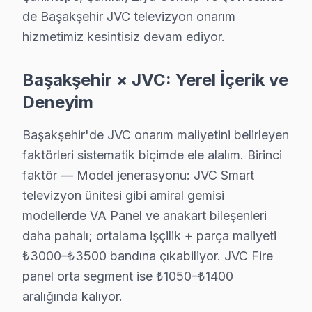
Başakşehir’deki JVC televizyonunuz servisinde bu sorun
de Başakşehir JVC televizyon onarım
hizmetimiz kesintisiz devam ediyor.
Başakşehir Mahallelerinde JVC Servis: Kuşak 
Başakşehir × JVC: Yerel İçerik ve
Altınşehir'de JVC TV Servisi
Deneyim
Altınşehir'de, özellikle eski binalarda elektrik altya
Başakşehir'de JVC onarım maliyetini belirleyen
Bahçeşehir 1. Kısım'da JVC TV Servisi
faktörleri sistematik biçimde ele alalım. Birinci
Bahçeşehir 1. Kısım, modern konut projeleriyle dikkat 
faktör — Model jenerasyonu: JVC Smart
Bahçeşehir 2. Kısım'da JVC TV Servisi
televizyon ünitesi gibi amiral gemisi
modellerde VA Panel ve anakart bileşenleri
Bahçeşehir 2. Kısım, geniş konut yapılarıyla biliniyor. 
daha pahalı; ortalama işçilik + parça maliyeti
Başak'ta JVC TV Servisi
₺3000–₺3500 bandına çıkabiliyor. JVC Fire
Başak mahallesi, değişken yapılaşma ve elektrik alt yapı
panel orta segment ise ₺1050–₺1400
aralığında kalıyor.
Başakşehir'de JVC TV Servisi