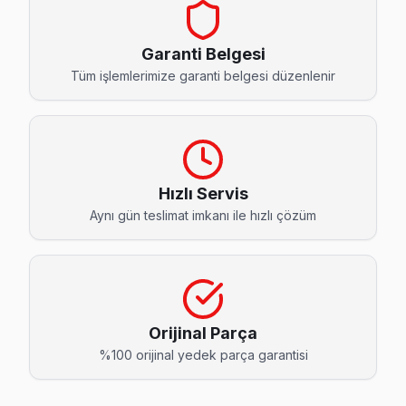
Bahçeşehir 1. Kısım JVC Servis
JVC TV Bahçeşehir 1. Kısım'de internet bağlantısı sorunuy
Garanti Belgesi
Bahçeşehir 1. Kısım JVC Açılmıyor Arıza →
Tüm işlemlerimize garanti belgesi düzenlenir
Bahçeşehir 2. Kısım JVC Servis
Bahçeşehir 2. Kısım sakinleri için JVC TV tamir hizmetimiz: t
JVC Servis Merkezi →
Hızlı Servis
Başak JVC Servis
Aynı gün teslimat imkanı ile hızlı çözüm
Başak'de JVC TV ekranında çizgi, donma ya da ses sorunları i
Başakşehir TV Servis Merkezi →
Başakşehir JVC Servis
Başakşehir sakinleri JVC TV arızaları için sık bizi tercih ediy
Orijinal Parça
Başakşehir JVC Anakart Tamiri →
%100 orijinal yedek parça garantisi
Güvercintepe JVC Servis