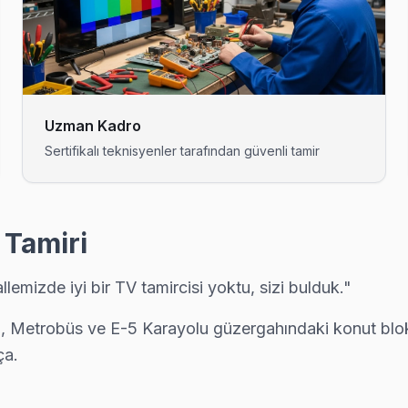
yardımcı oluyoruz: satın alma öncesi gizli arıza denetimi ücretsiz.
parçanın değiştiğini, maliyet dağılımını ve garanti kapsamını müşteri 
Uzman Kadro
Sertifikalı teknisyenler tarafından güvenli tamir
nce yazılım güncelleme ve ağ modülü testini yapıyoruz; parça değiş
 Tamiri
mizde iyi bir TV tamircisi yoktu, sizi bulduk."
 tamir sonrası kalite kontrolü yapıyoruz: 48 saatlik izleme, sorun çık
Metrobüs ve E-5 Karayolu güzergahındaki konut blokla
ça.
acklight led şeridi veya LVDS kablo arızası oluşturuyor. Beylikdüz