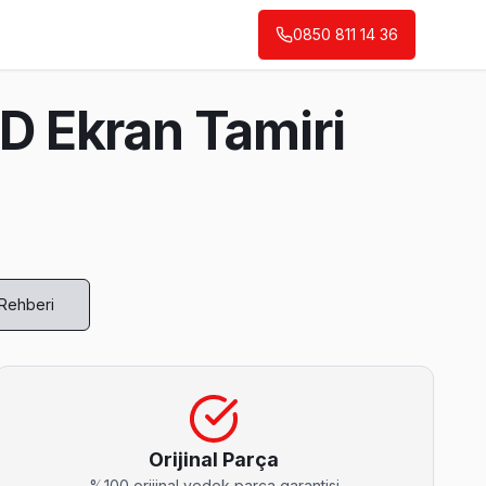
0850 811 14 36
D Ekran Tamiri
 Rehberi
 bozukluğu ve ekran titremesi geçiyor.
Orijinal Parça
%100 orijinal yedek parça garantisi