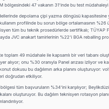
M bölgesindeki 47 vakanın 31'inde bu test müdahaleyi 
erektiği önemli bir sorudur. İlk olarak, televizyonunuzu ko
rinde depolama çipi yazma döngüsü kapasitesine yakla
ullanım profilinde bu sorun bölge ortalamasının %26 
çedir. Ulaşım açısından oldukça elverişli bir konumda bulunm
knisyen tüm bu teknik prosedürlerde sertifikalı; TÜYAP 
e 32 ila 55 inç aralığındaki cihazlardan oluşmaktadır. Özell
 ayda JVC anakart tamirlerinin %22'i BGA reballing pro
ar arasında ekran kararması, ses gelmemesi ve uzaktan kumand
te toplam 49 müdahale ile kapsamlı bir veri tabanı oluşt
yer alıyor; onu %30 oranıyla Panel arızası izliyor ve kal
rşılaştığı en yaygın teknik sorunları inceleyelim. Bu sorun
konut dokusu bu dağılımın arka planını oluşturuyor: vol
i doğrudan etkiliyor.
ya hafif bir gölgelenme
ölgesi tüm başvuruların %34'ini karşılıyor; Beylikdüzü
örülmektedir. Panelin arka aydınlatması ile ilgili bir sorun o
anı oluşturuyor. Bu dağılım teknisyen rotasyon planını
landırılıyor.