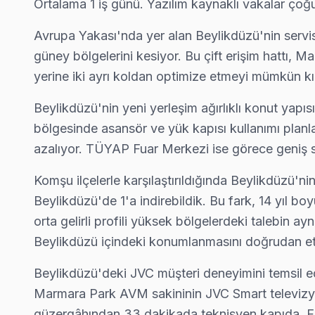
Ortalama 1 iş günü. Yazılım kaynaklı vakalar çoğ
Bu sayfayla ilgili hizmet sayfaları:
↑ JVC Servis Ana Sayfası
Avrupa Yakası'nda yer alan Beylikdüzü'nin servis 
↑ Beylikdüzü TV Servis Merkezi
güney bölgelerini kesiyor. Bu çift erişim hatt
yerine iki ayrı koldan optimize etmeyi mümkün kıl
Beylikdüzü'nin yeni yerleşim ağırlıklı konut yapı
bölgesinde asansör ve yük kapısı kullanımı planl
Beylikdüzü Yakın İlçelerde JVC Servisi
azalıyor. TÜYAP Fuar Merkezi ise görece geniş so
· Arnavutköy JVC
· Avcılar JVC
· Bağcılar JVC
· Bahçelievler JVC
Komşu ilçelerle karşılaştırıldığında Beylikdüzü'n
Beylikdüzü'de 1'a indirebildik. Bu fark, 14 yıl
· Bakırköy JVC
· Başakşehir JVC
· Bayrampaşa JVC
· Beşiktaş JVC
orta gelirli profili yüksek bölgelerdeki talebin a
Beylikdüzü içindeki konumlanmasını doğrudan etk
Beylikdüzü Diğer Marka Servisleri
Beylikdüzü'deki JVC müşteri deneyimini temsil ed
· Beylikdüzü Sony
· Beylikdüzü Philips
· Beylikdüzü Hi-Level
· Beylikdüzü iFFALCON
Marmara Park AVM sakininin JVC Smart televizyo
· Beylikdüzü Samsung
· Beylikdüzü LG
· Beylikdüzü Panasonic
· Beylikdüzü Toshiba
güzergâhından 33 dakikada teknisyen kapıda. Fir