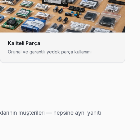
önünde anlatıyoruz. Beylikdüzü standartlarımız bu.
Kaliteli Parça
Orijinal ve garantili yedek parça kullanımı
imi gerekmeyebilir — gerekirse söylüyoruz.
arsa ücretsiz ikinci ziyaret.
rının müşterileri — hepsine aynı yanıtı
ü ekibimiz bu arızayı yerinde çözüyor.