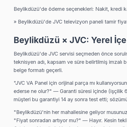
Beylikdüzü'de ödeme seçenekleri: Nakit, kredi k
» Beylikdüzü'de JVC televizyon paneli tamir fiyat
Beylikdüzü × JVC: Yerel İç
Beylikdüzü'de JVC servisi seçmeden önce sorulmas
teknisyen adı, kapsam ve süre belirtilmiş imzal
JVC Uzman Teknisyen Ekibi — Beylikdüzü
belge formatı geçerli.
Serkan Y. — JVC Servis Uzmanı
Beylikdüzü Servis İstatistikleri
"JVC VA Panel için orijinal parça mı kullanıyorsu
13 yıllık JVC TV tamir deneyimi. Beylikdüzü ve çevre ilçelere 
· Beylikdüzü'de
510+
JVC TV tamiri
· Müşteri memnuniyeti
%97
ederse ne olur?" — Garanti süresi içinde (işçili
· JVC fabrika servis sertifikası
· Ortalama tamir süresi:
1–2 iş günü
· Orijinal ve OEM yedek parça tedarikçisi
müşteri bu garantiyi 14 ay sonra test etti; sözüm
· Tüm işlemler
2 yıl garantili
· 2010'dan günümüze tüm JVC modelleri
"Beylikdüzü'nin her mahallesine geliyor musun
"Fiyat sonradan artıyor mu?" — Hayır. Kesin tekli