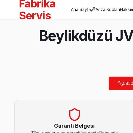
Fabrika
Ana Sayfa
Arıza Kodları
Hakkı
Servis
Anasayfa
Beylikdüzü JV
/
Beylikdüzü
/
JVC
Son Güncelleme:
Ağustos 2026
0850
Beylikdüzü'da Mahalle Mahalle JVC TV Serv
Adnan Kahveci JVC Servis
JVC TV'de T-Con kart arızası Adnan Kahveci mahallesinde sık k
JVC Servis Merkezi →
Garanti Belgesi
Tüm işlemlerimize garanti belgesi düzenlenir