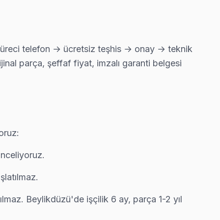
oğu arıza yerinde çözülüyor.
üreci telefon → ücretsiz teşhis → onay → teknik
al parça, şeffaf fiyat, imzalı garanti belgesi
oruz:
inceliyoruz.
şlatılmaz.
rılmaz. Beylikdüzü'de işçilik 6 ay, parça 1-2 yıl