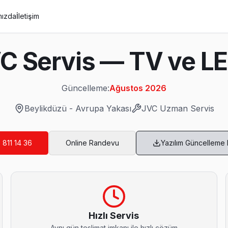
mızda
İletişim
C Servis — TV ve LE
Güncelleme:
Ağustos 2026
Beylikdüzü
-
Avrupa Yakası
JVC
Uzman Servis
 811 14 36
Online Randevu
Yazılım Güncelleme
is
arşılaştığımız bir sorun. Orijinal T-Con ile değişim yapıyoruz, renk
Hızlı Servis
Aynı gün teslimat imkanı ile hızlı çözüm