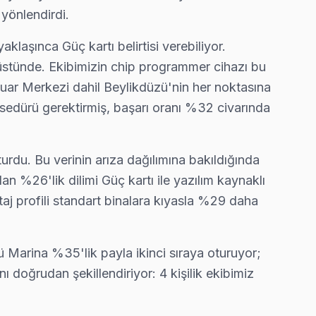
yönlendirdi.
ntrol edin ve sorun hakkında bilgi toplayın. Bu aşamada, Be
şınca Güç kartı belirtisi verebiliyor.
üstünde. Ekibimizin chip programmer cihazı bu
aktadır. Metro ve otobüs hatları sayesinde, cihazınızı tamir
Fuar Merkezi dahil Beylikdüzü'nin her noktasına
ikle JVC’nin LT-32F128, LT-40F128 ve LT-50F128 gibi modeller
sedürü gerektirmiş, başarı oranı %32 civarında
a işlevselliğiyle ilgili sorunlar yer almaktadır. tamir ara
urdu. Bu verinin arıza dağılımına bakıldığında
an %26'lik dilimi Güç kartı ile yazılım kaynaklı
lar arasında, ekran kararması, ses problemi, görüntü kaybı,
taj profili standart binalara kıyasla %29 daha
 Marina %35'lik payla ikinci sıraya oturuyor;
labilir.
 doğrudan şekillendiriyor: 4 kişilik ekibimiz