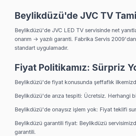
Beylikdüzü TV Servis Merkezi →
Beylikdüzü'de JVC TV Tami
Yakuplu JVC Servis
Beylikdüzü genelinde Yakuplu bölgesinde JVC TV kullanıcıların
Beylikdüzü'de JVC LED TV servisinde net yanıtla
Yakuplu JVC Açılmıyor Arıza →
onarım → yazılı garanti. Fabrika Servis 2009'dan 
standart uygulamadır.
Beylikdüzü JVC TV Servis Hizmet Bölgesi
Fiyat Politikamız: Sürpriz 
Beylikdüzü bölgesine kapıya gelen JVC TV tamir servisi hizmetimiz
Beylikdüzü'de fiyat konusunda şeffaflık ilkemizdi
Beylikdüzü'de arıza tespiti: Ücretsiz. Herhangi b
Beylikdüzü'de onaysız işlem yok: Fiyat teklifi 
Beylikdüzü garantili fiyat: Beylikdüzü servisimizde
garantili.