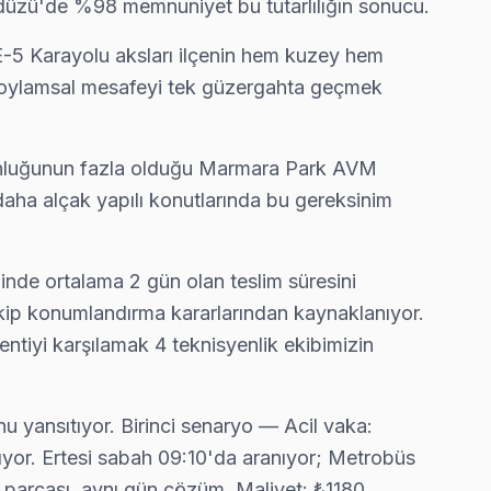
ikdüzü'de %98 memnuniyet bu tutarlılığın sonucu.
e E-5 Karayolu aksları ilçenin hem kuzey hem
 boylamsal mesafeyi tek güzergahta geçmek
 yoğunluğunun fazla olduğu Marmara Park AVM
daha alçak yapılı konutlarında bu gereksinim
linde ortalama 2 gün olan teslim süresini
ekip konumlandırma kararlarından kaynaklanıyor.
lentiyi karşılamak 4 teknisyenlik ekibimizin
 yansıtıyor. Birinci senaryo — Acil vaka:
yor. Ertesi sabah 09:10'da aranıyor; Metrobüs
 parçası, aynı gün çözüm. Maliyet: ₺1180.