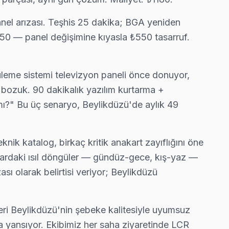
nel arızası. Teşhis 25 dakika; BGA yeniden
1350 — panel değişimine kıyasla ₺550 tasarruf.
leme sistemi televizyon paneli önce donuyor,
n → ücretsiz teşhis → onay → teknik onarım → yazılı garanti
m bozuk. 90 dakikalık yazılım kurtarma +
r mı?" Bu üç senaryo, Beylikdüzü'de aylık 49
k katalog, birkaç kritik anakart zayıflığını öne
pılardaki ısıl döngüler — gündüz-gece, kış-yaz —
sı olarak belirtisi veriyor; Beylikdüzü
i Beylikdüzü'nin şebeke kalitesiyle uyumsuz
ışa yansıyor. Ekibimiz her saha ziyaretinde LCR