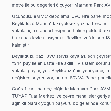
metre ile bu değerleri ölçüyor; Marmara Park AV
Beylikdüzü'de JVC Servis Seçerken Dikkat
Bir JVC TV arızası ile karşılaştığınızda, ne yapmanız g
Üçüncüsü eMMC depolama: JVC Fire panel modelle
Beylikdüzü Marina'daki yüksek yazma frekanslı k
Beylikdüzü, İstanbul’un Avrupa Yakası’nda yer alan bir il
vakalar için standart ekipman haline geldi. 4 te
JVC televizyonlarının Beylikdüzü’ndeki dağılımı genellikl
bu kapasiteyle ulaşıyoruz. Beylikdüzü'de son 18
Daha önce belirtilen modellerde sıkça karşılaşılan arızal
kalmıştır.
JVC TV Arızasında Atılacak İlk Adımlar
Beylikdüzü bazlı JVC servis kayıtları, son çeyrek
%44 pay ile en üstte Fire akıllı TV sistem sorunu 
Beylikdüzü bölgesinde JVC televizyon kullanıcılarının ka
vakalar paylaşıyor. Beylikdüzü'nin yeni yerleşim 
1.
Ekran Kararması
değişken seyrediyor, bu da JVC VA Panel paneller
Teknik adı: Panel arızası
Fiziksel belirtisi: Ekranın tamamen siyah olması ve
Coğrafi kırılıma geçildiğinde Marmara Park AVM b
Neden: Bu sorun, özellikle LT-40F128 serisinde sık g
TÜYAP Fuar Merkezi ve çevre mahalleler geriye kal
2025 Türkiye fiyat aralığı: ₺1,200 - ₺2,000
ağırlıklı olarak yoğun başvuru bölgelerinde konum
2.
Ses Problemi