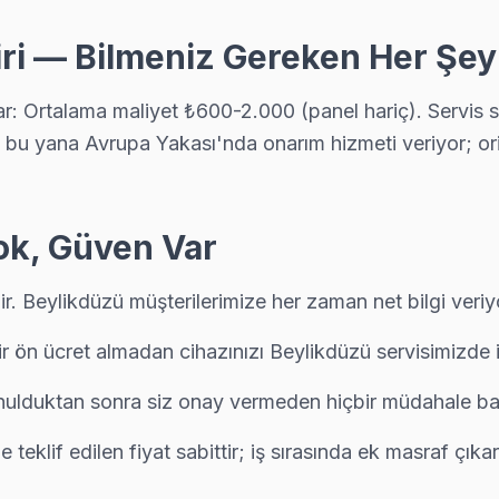
ri — Bilmeniz Gereken Her Şey
a tam donanımlı servis. Ekibimiz orijinal yedek parça ile geliyor, ç
r: Ortalama maliyet ₺600-2.000 (panel hariç). Servis s
bu yana Avrupa Yakası'nda onarım hizmeti veriyor; orijin
Yok, Güven Var
in kapsama alanını haritada görebilirsiniz.
r. Beylikdüzü müşterilerimize her zaman net bilgi veriy
ir ön ücret almadan cihazınızı Beylikdüzü servisimizde 
sunulduktan sonra siz onay vermeden hiçbir müdahale ba
 teklif edilen fiyat sabittir; iş sırasında ek masraf çıka