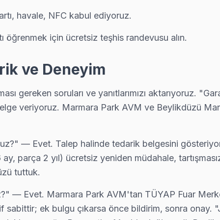
artı, havale, NFC kabul ediyoruz.
ı öğrenmek için ücretsiz teşhis randevusu alın.
erik ve Deneyim
ı gereken soruları ve yanıtlarımızı aktarıyoruz. "Garan
ı belge veriyoruz. Marmara Park AVM ve Beylikdüzü Mar
nuz?" — Evet. Talep halinde tedarik belgesini gösteriyor
yerinde servis sunulmaktadır.
k 6 ay, parça 2 yıl) ücretsiz yeniden müdahale, tartışm
üzü tuttuk.
uz?" — Evet. Marmara Park AVM'tan TÜYAP Fuar Merkez
f sabittir; ek bulgu çıkarsa önce bildirim, sonra onay