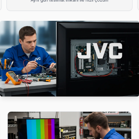
anakart sorunları görülüyor. Beylikdüzü servisimizde bu arızaları gen
tı ve anakart sorunları görülüyor. Beylikdüzü servisimizde bu arızala
. Beylikdüzü'nın bu bölgesine teknik ekibimiz 1-2 saat içinde ulaşıyor
Beylikdüzü'nın bu bölgesine teknik ekibimiz 1-2 saat içinde ulaşıyor, 