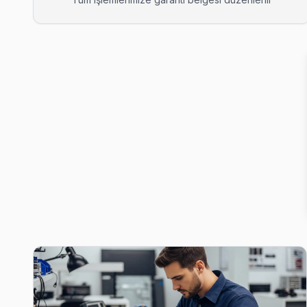
Barış JVC Servis
Barış'den gelen JVC TV arızaları arasında en sık güç kartı ve 
Beylikdüzü TV Servis Merkezi →
Büyükşehir JVC Servis
Büyükşehir'den gelen JVC TV arızaları arasında en sık güç kar
Beylikdüzü JVC Servis →
Cumhuriyet JVC Servis
Cumhuriyet mahallesinde JVC TV arızaları için aynı gün randevu
JVC Servis Merkezi →
Dereağzı JVC Servis
Dereağzı mahallesinde JVC TV arızaları için aynı gün randevu. 
Beylikdüzü JVC Servis →
Gürpınar JVC Servis