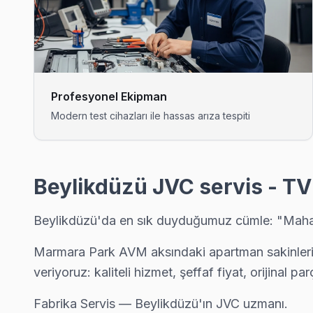
Gürpınar'deki JVC TV kullanıcılarına ikinci el cihaz alırken de 
JVC Servis Merkezi →
Kavaklı JVC Servis
Kavaklı mahallesi JVC TV servisinde şeffaf çalışıyoruz: hangi 
Profesyonel Ekipman
Kavaklı JVC Anakart Tamiri →
Modern test cihazları ile hassas arıza tespiti
Marmara JVC Servis
JVC TV Marmara'de internet bağlantısı sorunuyla geliyorsa ö
Marmara JVC Anakart Tamiri →
Beylikdüzü JVC servis - TV
Sahil JVC Servis
Beylikdüzü'da en sık duyduğumuz cümle: "Mahalle
Beylikdüzü'da Sahil bölgesi dahil tüm hizmet alanımızda JVC TV
Beylikdüzü JVC Servis →
Marmara Park AVM aksındaki apartman sakinleri, 
veriyoruz: kaliteli hizmet, şeffaf fiyat, orijinal par
Türkoba JVC Servis
Türkoba'de JVC TV ses ama görüntü yok sorununu genellikle b
Fabrika Servis — Beylikdüzü'ın JVC uzmanı.