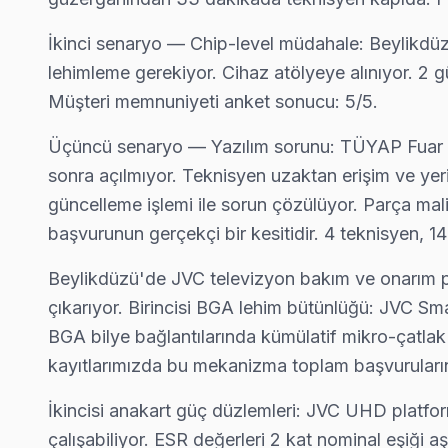
İkinci senaryo — Chip-level müdahale: Beylikdü
lehimleme gerekiyor. Cihaz atölyeye alınıyor. 2 g
Müşteri memnuniyeti anket sonucu: 5/5.
Beylikdüzü'de JVC TV Tamiri — Bilmeniz Ger
Üçüncü senaryo — Yazılım sorunu: TÜYAP Fuar Me
Beylikdüzü'de JVC LED TV servisinde net yanıtlar: Orta
sonra açılmıyor. Teknisyen uzaktan erişim ve yer
güncelleme işlemi ile sorun çözülüyor. Parça maliy
başvurunun gerçekçi bir kesitidir. 4 teknisyen, 
JVC Televizyon Servis Rehberi
Beylikdüzü'de JVC televizyon bakım ve onarım pra
çıkarıyor. Birincisi BGA lehim bütünlüğü: JVC Sm
✓ 15+ Yıl Deneyim
BGA bilye bağlantılarında kümülatif mikro-çatlak 
✓ Yazılı Garanti Belgesi
kayıtlarımızda bu mekanizma toplam başvuruları
✓ Orijinal Yedek Parça
✓ Ücretsiz Arıza Tespiti
İkincisi anakart güç düzlemleri: JVC UHD platf
çalışabiliyor. ESR değerleri 2 kat nominal eşiği 