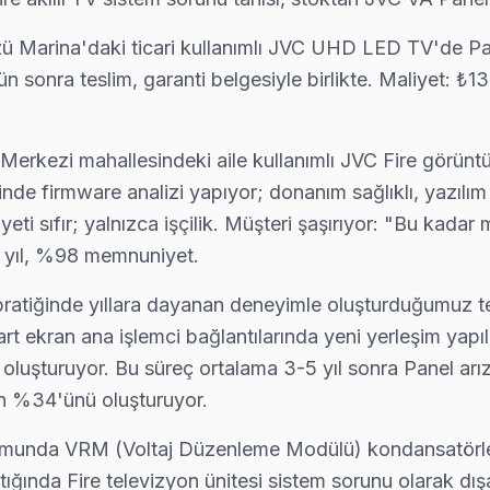
zü Marina'daki ticari kullanımlı JVC UHD LED TV'de Pa
ün sonra teslim, garanti belgesiyle birlikte. Maliyet: ₺
eken Her Şey
rkezi mahallesindeki aile kullanımlı JVC Fire görüntü
lama maliyet ₺600-2.000 (panel hariç). Servis süreci telefo
inde firmware analizi yapıyor; donanım sağlıklı, yazılı
eti sıfır; yalnızca işçilik. Müşteri şaşırıyor: "Bu kada
14 yıl, %98 memnuniyet.
tiğinde yıllara dayanan deneyimle oluşturduğumuz tekni
art ekran ana işlemci bağlantılarında yeni yerleşim ya
oluşturuyor. Bu süreç ortalama 3-5 yıl sonra Panel arıza
n %34'ünü oluşturuyor.
ormunda VRM (Voltaj Düzenleme Modülü) kondansatörler
aştığında Fire televizyon ünitesi sistem sorunu olarak d