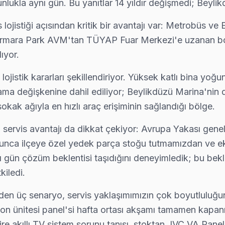
unlukla aynı gün. Bu yanıtlar 14 yıldır değişmedi; Beyl
lojistiği açısından kritik bir avantajı var: Metrobüs v
ı, Marmara Park AVM'tan TÜYAP Fuar Merkezi'e uzanan
ıyor.
sı lojistik kararları şekillendiriyor. Yüksek katlı bina
ama değişkenine dahil ediliyor; Beylikdüzü Marina'nin 
kak ağıyla en hızlı araç erişiminin sağlandığı bölge.
in servis avantajı da dikkat çekiyor: Avrupa Yakası gene
 boyunca ilçeye özel yedek parça stoğu tutmamızdan ve 
ynı gün çözüm beklentisi taşıdığını deneyimledik; bu bek
iledi.
en üç senaryo, servis yaklaşımımızın çok boyutluluğunu
n ünitesi panel'si hafta ortası akşamı tamamen kapanı
e akıllı TV sistem sorunu tanısı, stoktan JVC VA Panel