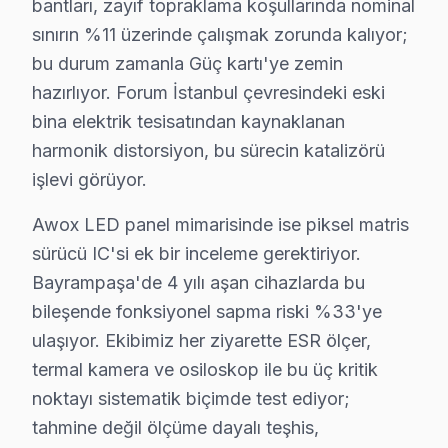
• Bayrampaşa'de 25+ sertifikalı teknisyen Awox görün
bantları, zayıf topraklama koşullarında nominal
sınırın %11 üzerinde çalışmak zorunda kalıyor;
• Bayrampaşa'de sadece orijinal parça kullanıyoruz. t
bu durum zamanla Güç kartı'ye zemin
• Chip-level tamir için osiloskop, ESR ve termal görü
hazırlıyor. Forum İstanbul çevresindeki eski
Bir de şu var:, Forum İstanbul, Bayrampaşa Cezaevi (e
bina elektrik tesisatından kaynaklanan
harmonik distorsiyon, bu sürecin katalizörü
Bayrampaşa × Awox: Yerel İçerik ve Deneyim
işlevi görüyor.
Awox VA Panel teknolojisinin Bayrampaşa koşullarındaki
Güç yönetimi devresi ikinci kritik noktayı oluşturuyo
Awox LED panel mimarisinde ise piksel matris
sürücü IC'si ek bir inceleme gerektiriyor.
Awox LED panel mimarisinde ise piksel matris sürücü IC
Bayrampaşa'de 4 yılı aşan cihazlarda bu
Bayrampaşa'de Awox servis tercihinde güven, fiyat kada
bileşende fonksiyonel sapma riski %33'ye
İkinci taahhüt — Garanti kapsamı: İşçilik 6 ay, orijina
ulaşıyor. Ekibimiz her ziyarette ESR ölçer,
Beşinci taahhüt — Bölge eşitliği: Forum İstanbul'tan 
termal kamera ve osiloskop ile bu üç kritik
Bayrampaşa'de Awox televizyon ünitesi tamiri için ge
noktayı sistematik biçimde test ediyor;
Bu rakamlar Bayrampaşa'deki son 67 vakadan elde edile
tahmine değil ölçüme dayalı teşhis,
Fiyatlandırma prensibimiz üç sütuna dayanıyor: Birincis