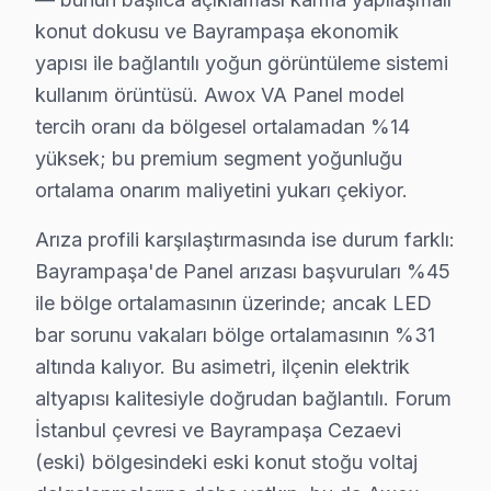
konut dokusu ve Bayrampaşa ekonomik
Bayrampaşa ve Çevresi Awox Servis Ağı
yapısı ile bağlantılı yoğun görüntüleme sistemi
Geniş servis ağımızla Bayrampaşa ve çevre ilçelerde 
kullanım örüntüsü. Awox VA Panel model
Hizmet bölgelerimiz:
tercih oranı da bölgesel ortalamadan %14
• Bayrampaşa merkez ve Bayrampaşa'nin tüm mahalle
yüksek; bu premium segment yoğunluğu
• Bayrampaşa'den komşu ilçelere hızlı erişim
ortalama onarım maliyetini yukarı çekiyor.
• Bayrampaşa'de toplu konut ve site anlaşmaları mev
Arıza profili karşılaştırmasında ise durum farklı:
Bayrampaşa'da Awox teknik desteği arıyorsanız, aynı g
Bayrampaşa'de Panel arızası başvuruları %45
ile bölge ortalamasının üzerinde; ancak LED
Awox Televizyon Kullanım Kılavuzu – Bayramp
bar sorunu vakaları bölge ortalamasının %31
Televizyonunuzun ömrünü kısaltan alışkanlıklardan kaç
altında kalıyor. Bu asimetri, ilçenin elektrik
Teknisyen önerileri:
altyapısı kalitesiyle doğrudan bağlantılı. Forum
• Bayrampaşa'de orijinal güç kablosu ve adaptör kull
İstanbul çevresi ve Bayrampaşa Cezaevi
• Bayrampaşa'de HDMI kablolarını çekip takmadan ön
(eski) bölgesindeki eski konut stoğu voltaj