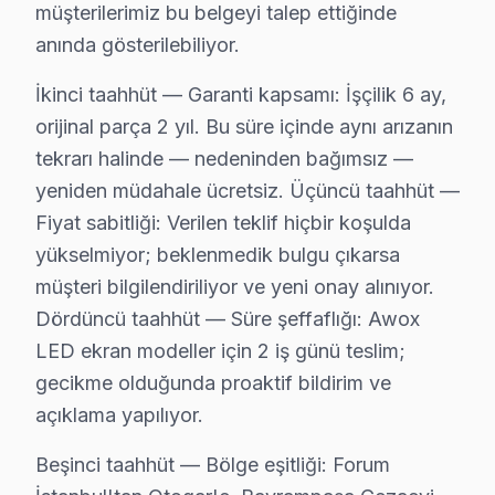
müşterilerimiz bu belgeyi talep ettiğinde
anında gösterilebiliyor.
Bayrampaşa'de Mahalle Awox Servis Hizmeti
İkinci taahhüt — Garanti kapsamı: İşçilik 6 ay,
Awox panel arıza servisimiz Bayrampaşa'nin her köşesin
orijinal parça 2 yıl. Bu süre içinde aynı arızanın
Kocatepe, Muratpaşa, Orta, Terazidere mahallelerinde
tekrarı halinde — nedeninden bağımsız —
Vatan, Yenidoğan, Yıldırım semtlerinde Bayrampaşa Aw
yeniden müdahale ücretsiz. Üçüncü taahhüt —
Altıntepsi, Cevatpaşa, İsmetpaşa, Kartaltepe ve yakı
Fiyat sabitliği: Verilen teklif hiçbir koşulda
yükselmiyor; beklenmedik bulgu çıkarsa
Awox TV'lerde Sık Görülen Arızalar
müşteri bilgilendiriliyor ve yeni onay alınıyor.
Bayrampaşa bölgesindeki Awox kullanıcılarının getirdi
Dördüncü taahhüt — Süre şeffaflığı: Awox
Panel arızası: Bayrampaşa'de Awox VA Panel panellerin e
LED ekran modeller için 2 iş günü teslim;
Güç kartı: Bayrampaşa'de Smart ekran sistemini kulla
gecikme olduğunda proaktif bildirim ve
LED bar sorunu: Bayrampaşa'de LED ekranlarda daha sı
açıklama yapılıyor.
Yazılım: Bayrampaşa'de bu sorunla başvuran müşteriler 
Beşinci taahhüt — Bölge eşitliği: Forum
» Bayrampaşa'de tüm bu marka model ve serilerinde VA