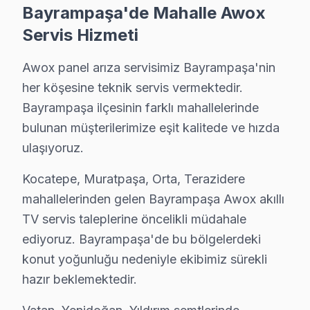
• Bayrampaşa genelinde hızlı ve profesyonel Awox tel
Bayrampaşa'de Mahalle Awox
Bayrampaşa'de Yerinde bu marka Televizyon Servis Avan
Servis Hizmeti
Forum İstanbul, Bayrampaşa Cezaevi (eski), Otogar böl
Awox panel arıza servisimiz Bayrampaşa'nin
Hemen ulaşın. 0850 811 14 36
her köşesine teknik servis vermektedir.
Bayrampaşa ilçesinin farklı mahallelerinde
Bayrampaşa Awox Televizyon Servisi İçin Güve
bulunan müşterilerimize eşit kalitede ve hızda
Bayrampaşa bölgesinde Awox televizyonunuz arızaland
ulaşıyoruz.
Bayrampaşa'deki Tecrübemiz: Bayrampaşa ve yakın çevr
Kocatepe, Muratpaşa, Orta, Terazidere
Bayrampaşa Servis Güvencesi: Bayrampaşa'de gerçekleşt
mahallelerinden gelen Bayrampaşa Awox akıllı
Bayrampaşa Awox Sertifikalı Kadro: Awox yetkili standar
TV servis taleplerine öncelikli müdahale
Bayrampaşa'de İtibar: Bayrampaşa ve çevresinde tercih
ediyoruz. Bayrampaşa'de bu bölgelerdeki
Hemen ulaşın. 0850 811 14 36
konut yoğunluğu nedeniyle ekibimiz sürekli
hazır beklemektedir.
Uzman Awox Teknisyen Ekibimiz
Bayrampaşa Awox Hizmet'in başarısı, Bayrampaşa ekibi