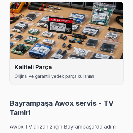
Kaliteli Parça
Awox Uzman Teknisyen Ekibi — Bayrampaşa
Orijinal ve garantili yedek parça kullanımı
Emre K. — Awox Servis Uzmanı
14 yıllık Awox TV tamir deneyimi. Bayrampaşa ve çevre ilçel
· Awox fabrika servis sertifikası
Bayrampaşa Awox servis - TV
· Orijinal ve OEM yedek parça tedarikçisi
· 2010'dan günümüze tüm Awox modelleri
Tamiri
Bayrampaşa Servis İstatistikleri
Awox TV arızanız için Bayrampaşa'da adım