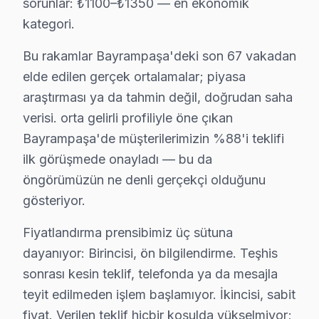
sorunlar: ₺1100–₺1350 — en ekonomik
4. Yazılı fiyat teklifi sunulur; onay olmadan işlem başla
kategori.
5. Orijinal veya OEM eşdeğer Awox parça ile onarım t
6. Tüm fonksiyonlar kapsamlı test edilir; garanti belgesi 
Bu rakamlar Bayrampaşa'deki son 67 vakadan
Awox televizyon Bakım Tavsiyeleri
elde edilen gerçek ortalamalar; piyasa
Awox ekran'ler için en yaygın kullanıcı hatası; güç da
araştırması ya da tahmin değil, doğrudan saha
bu TV panel'niz arızalandığında verileri (uygulama pro
verisi. orta gelirli profiliyle öne çıkan
Bayrampaşa'de müşterilerimizin %88'i teklifi
bu cihaz güvenilirliği standartlarında Awox servisimiz:
ilk görüşmede onayladı — bu da
Bayrampaşa Awox TV Arızaları – Televizyonun
öngörümüzün ne denli gerçekçi olduğunu
gösteriyor.
Awox televizyonunuz beklenmedik bir anda arıza mı 
Awox görüntüleme sistemi'lerde gözlemlenen başlıca t
Fiyatlandırma prensibimiz üç sütuna
• Bayrampaşa'de Ekran Arızaları: Panel çizgisi, renk 
dayanıyor: Birincisi, ön bilgilendirme. Teşhis
• Bayrampaşa'de Güç Sorunları: Kırmızı ışık yanıp sön
sonrası kesin teklif, telefonda ya da mesajla
teyit edilmeden işlem başlamıyor. İkincisi, sabit
• Bayrampaşa'de Ses Arızaları: Hoparlör bozukluğu, s
fiyat. Verilen teklif hiçbir koşulda yükselmiyor;
• Bayrampaşa'de Kart Arızaları: T-Con kartı, power b