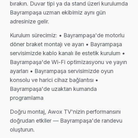
bırakın. Duvar tipi ya da stand üzeri kurulumda
Bayrampaşa uzman ekibimiz aynı gün
Awox TV Arızası: Bayrampaşa'de Ne Yapmal
adresinize gelir.
Bayrampaşa'de Awox TV arızasında yapmanız gereken t
Kurulum sürecimiz: • Bayrampaşa'de motorlu
döner braket montajı ve ayarı • Bayrampaşa
servisimizde kablo kanalı ile estetik kurulum •
Awox Servis Deneyimimiz
Bayrampaşa'de Wi-Fi optimizasyonu ve yayın
ayarları • Bayrampaşa servisimizde oyun
✓ 15+ Yıl Deneyim
konsolu ve harici cihaz bağlantısı •
✓ Yazılı Garanti Belgesi
Bayrampaşa'de uzaktan kumanda
✓ Orijinal Yedek Parça
programlama
✓ Ücretsiz Arıza Tespiti
Doğru montaj, Awox TV'nizin performansını
doğrudan etkiler — Bayrampaşa'de randevu
Bayrampaşa Mahallelerinde Awox Servis Kap
oluşturun.
Bayrampaşa, İstanbul'un 39 ilçesinden biri olarak, tari