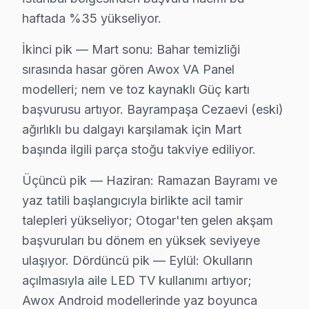
Bayrampaşa'de Awox TV tamirinde garanti politikamız n
haftada %35 yükseliyor.
Bayrampaşa servisinde işçilik garantisi: Awox tamiri 
İkinci pik — Mart sonu: Bahar temizliği
bu marka parça garantisi: Bayrampaşa'de değiştirdiğimiz
sırasında hasar gören Awox VA Panel
Garanti belgesi: Her Bayrampaşa bu TV tamiri sonrası imza
modelleri; nem ve toz kaynaklı Güç kartı
Bayrampaşa servis sonrası erişim: "bu cihaz TV'min ses
başvurusu artıyor. Bayrampaşa Cezaevi (eski)
ağırlıklı bu dalgayı karşılamak için Mart
Bayrampaşa'da Awox TV Yedek Parçası – Hızlı
başında ilgili parça stoğu takviye ediliyor.
Bayrampaşa Awox TV Servis Fiyatları 2025 – Ş
Üçüncü pik — Haziran: Ramazan Bayramı ve
yaz tatili başlangıcıyla birlikte acil tamir
Bayrampaşa'da Awox TV servis fiyatları, arıza türüne v
talepleri yükseliyor; Otogar'ten gelen akşam
Bayrampaşa'de Awox TV onarım işlemi fiyatları (2025 
başvuruları bu dönem en yüksek seviyeye
• Anakart tamiri/değişimi: ₺500 – ₺1.800
ulaşıyor. Dördüncü pik — Eylül: Okulların
• T-Con kartı değişimi: ₺350 – ₺900
açılmasıyla aile LED TV kullanımı artıyor;
• Panel (ekran) değişimi: ₺1.500 – ₺8.000 (boyut ve te
Awox Android modellerinde yaz boyunca