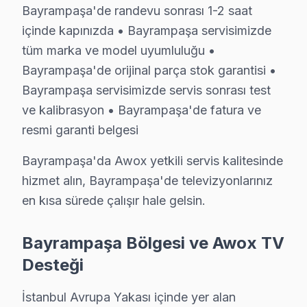
Muratpaşa'da Awox TV Servisi
Bayrampaşa'de randevu sonrası 1-2 saat
Muratpaşa Mahallesi, yoğun bir göç alan ve dinamik bir 
içinde kapınızda • Bayrampaşa servisimizde
tüm marka ve model uyumluluğu •
Orta'da Awox TV Servisi
Bayrampaşa'de orijinal parça stok garantisi •
Orta Mahallesi, tarihi geçmişiyle dikkat çeken bir yerle
Bayrampaşa servisimizde servis sonrası test
ve kalibrasyon • Bayrampaşa'de fatura ve
Terazidere'de Awox TV Servisi
resmi garanti belgesi
Terazidere Mahallesi, her kesimden insanın yaşadığı, so
Bayrampaşa'da Awox yetkili servis kalitesinde
Vatan'da Awox TV Servisi
hizmet alın, Bayrampaşa'de televizyonlarınız
Vatan Mahallesi, tarihi ve kültürel dokusuyla önemli b
en kısa sürede çalışır hale gelsin.
Yenidoğan'da Awox TV Servisi
Bayrampaşa Bölgesi ve Awox TV
Yenidoğan Mahallesi, genç nüfus yapısıyla dikkat çekerk
Desteği
Yıldırım'da Awox TV Servisi
İstanbul Avrupa Yakası içinde yer alan