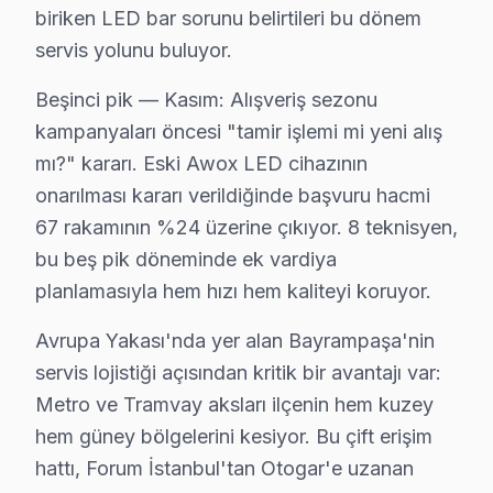
• Yazılım güncelleme ve hata giderme: ₺200 – ₺500
biriken LED bar sorunu belirtileri bu dönem
• LED backlight tamiri: ₺500 – ₺2.000
servis yolunu buluyor.
• Güç kartı (power board) tamiri: ₺400 – ₺1.200
Beşinci pik — Kasım: Alışveriş sezonu
• Kapasitör değişimi (anakart): ₺250 – ₺600
kampanyaları öncesi "tamir işlemi mi yeni alış
• Ses kartı/hoparlör tamiri: ₺300 – ₺700
mı?" kararı. Eski Awox LED cihazının
Bayrampaşa fiyat politikamız — Bayrampaşa servisimizd
onarılması kararı verildiğinde başvuru hacmi
• Bayrampaşa'de ücretsiz arıza teşhisi (tamir yapılırsa
67 rakamının %24 üzerine çıkıyor. 8 teknisyen,
• Bayrampaşa servisimizde parça ve işçilik fiyatları ayrı 
bu beş pik döneminde ek vardiya
• Bayrampaşa'de kapıda nakit veya kredi kartı ile öde
planlamasıyla hem hızı hem kaliteyi koruyor.
• Taksit seçeneği mevcuttur
Avrupa Yakası'nda yer alan Bayrampaşa'nin
Not: Bayrampaşa'de nihai fiyat, arıza teşhisinden sonra
servis lojistiği açısından kritik bir avantajı var:
Metro ve Tramvay aksları ilçenin hem kuzey
Bayrampaşa Awox TV Tamir Garantisi – Yazılı
hem güney bölgelerini kesiyor. Bu çift erişim
Awox TV Servis Garanti Belgesi – Yazılı ve İmzalı Güvence
hattı, Forum İstanbul'tan Otogar'e uzanan
Bayrampaşa'da Awox LED TV tamiri yaptıranlar için 