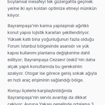
boylamsal mesafeyi tek güzergahta geçmek
Bayrampaşa'de her onarımda ne sağlıyoruz?
yerine iki ayrı koldan optimize etmeyi mümkün
• 2 yıl yazılı işçilik garantisi
kılıyor.
• Bayrampaşa'de kullanılan orijinal parçalar için 2 yıl 
Bayrampaşa'nin karma yapılaşmalı ağırlıklı
• Aynı sorunun tekrarı → Bayrampaşa'de ücretsiz ye
konut yapısı lojistik kararları şekillendiriyor.
• Resmi fatura + garanti belgesi (kağıt/dijital)
Yüksek katlı bina yoğunluğunun fazla olduğu
Bayrampaşa'de garanti süreci nasıl işler?
Forum İstanbul bölgesinde asansör ve yük
Onarım bittikten sonra Bayrampaşa servisimizde imzalı g
kapısı kullanımı planlama değişkenine dahil
Bayrampaşa'da Awox servisi sonrası güvende olun.
ediliyor; Bayrampaşa Cezaevi (eski)'nin daha
alçak yapılı konutlarında bu gereksinim
Bayrampaşa Awox Servis – 30 Dakikada Kapın
azalıyor. Otogar ise görece geniş sokak ağıyla
en hızlı araç erişiminin sağlandığı bölge.
Awox televizyon paneli'niz bozulduğunda saatler içi
Neden bu kadar hızlıyız?
Komşu ilçelerle karşılaştırıldığında
• Bayrampaşa'de sabah arayın, akşama servis tamam
Bayrampaşa'nin servis avantajı da dikkat
• Bayrampaşa'in tüm mahallelerine hızlı ulaşım
çekiyor: Avrupa Yakası genelinde ortalama 3