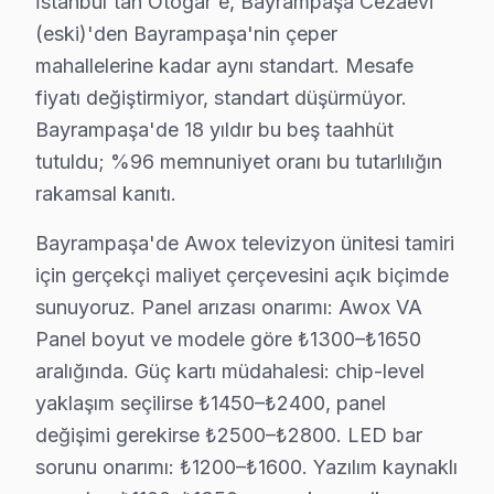
İstanbul'tan Otogar'e, Bayrampaşa Cezaevi
(eski)'den Bayrampaşa'nin çeper
Awox TV Teknik Rehberi: Panel, Teşhis ve Onar
mahallelerine kadar aynı standart. Mesafe
Awox televizyonlarınızın teknik onarım ve bakımında 
fiyatı değiştirmiyor, standart düşürmüyor.
Bayrampaşa'de 18 yıldır bu beş taahhüt
Awox TV Teknik Profil ve Servis Rehberi
tutuldu; %96 memnuniyet oranı bu tutarlılığın
Awox akıllı TV Teknik Servis Rehberi
rakamsal kanıtı.
Awox LED TV'lerde En Sık Karşılaşılan Arızalar
Bayrampaşa'de Awox televizyon ünitesi tamiri
Awox servisimizde en yaygın Wi-Fi bağlantı kopması arız
için gerçekçi maliyet çerçevesini açık biçimde
Awox Servis Yaklaşımımız
sunuyoruz. Panel arızası onarımı: Awox VA
Giriş seviye akıllı görüntüleme sistemi ilkeleri doğrult
Panel boyut ve modele göre ₺1300–₺1650
Awox TV Onarım Süreci
aralığında. Güç kartı müdahalesi: chip-level
1. Müşteri bildirir, servis ekibi arıza semptomlarını di
yaklaşım seçilirse ₺1450–₺2400, panel
2. Termal kamera, osiloskop, ESR ölçer ile elektronik bil
değişimi gerekirse ₺2500–₺2800. LED bar
3. Arıza kaynağı tespit edilir: panel mi, anakart mı, güç
sorunu onarımı: ₺1200–₺1600. Yazılım kaynaklı