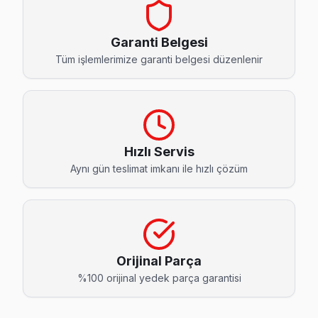
Cevatpaşa Awox Servis
Cevatpaşa'de Awox TV ekran değişimi gerekebilir mi? Bayra
Garanti Belgesi
Bayrampaşa Awox Servis →
Tüm işlemlerimize garanti belgesi düzenlenir
İsmetpaşa Awox Servis
İsmetpaşa'de Awox TV güç kartı kondansatör şişmesi en yaygı
Bayrampaşa TV Servis Merkezi →
Hızlı Servis
Kartaltepe Awox Servis
Aynı gün teslimat imkanı ile hızlı çözüm
Kartaltepe mahallesi Awox TV teknisyeniniz ortalama 90 da
Awox Servis Merkezi →
Kocatepe Awox Servis
Kocatepe sakinlerine özel: Awox TV tamirinde parça değişim
Orijinal Parça
Awox Servis Merkezi →
%100 orijinal yedek parça garantisi
Muratpaşa Awox Servis