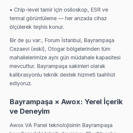
Doğru montaj, Awox TV'nizin performansını doğrudan
• Chip-level tamir için osiloskop, ESR ve
termal görüntüleme — her arızada cihaz
Awox TV Periyodik Bakımı – Bayrampaşa Uzm
ölçülerek teşhis konur.
Awox televizyon paneli'nizin uzun yıllar sorunsuz ça
Bir de şu var:, Forum İstanbul, Bayrampaşa
Bakım kapsamımız:
Cezaevi (eski), Otogar bölgelerinden tüm
• Bayrampaşa'de panel ve LED backlight kontrolü
mahallelerimize aynı gün müdahale kapasitesi
• Soğutma fanı temizliği ve termal macun yenileme —
mevcuttur. Bayrampaşa sakinleri olarak
• Bayrampaşa'de anakart kapasitör ve kondansatör k
kalibrasyonlu teknik destek hizmeti taahhüt
• HDMI port ve bağlantı noktası temizliği — Bayramp
ediyoruz.
• Bayrampaşa'de yazılım ve firmware güncelleme kon
Bayrampaşa × Awox: Yerel İçerik
Bayrampaşa'da düzenli bakım yaptıran müşterilerimiz
ve Deneyim
Bayrampaşa Awox Servis Hizmeti – Yerinde T
Awox VA Panel teknolojisinin Bayrampaşa
Bayrampaşa'de aniden arızalanan Awox ekran ürünlerin