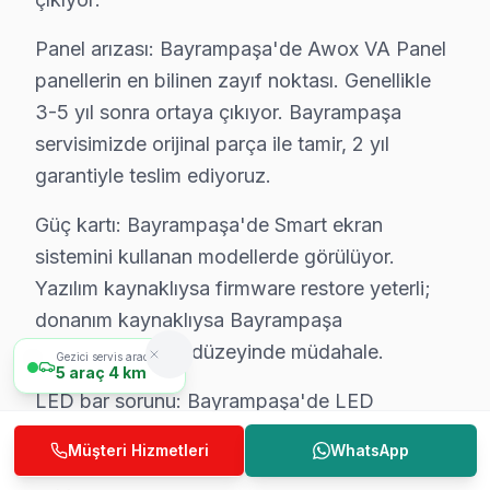
Bayrampaşa'de bu TV teknik destek hizmetimiz TV arız
Panel arızası: Bayrampaşa'de Awox VA Panel
Bayrampaşa Awox servis ekibi olarak, Bayrampaşa'de Aw
panellerin en bilinen zayıf noktası. Genellikle
3-5 yıl sonra ortaya çıkıyor. Bayrampaşa
Fabrika Servis Awox Saha Deneyimi: Bayrampa
servisimizde orijinal parça ile tamir, 2 yıl
Saha gözlemlerimiz — Bayrampaşa özelinde Awox veri
garantiyle teslim ediyoruz.
Bayrampaşa'deki Awox başvuruları incelendiğinde en sı
Güç kartı: Bayrampaşa'de Smart ekran
Bayrampaşa'de son değerlendirme döneminde tamaml
sistemini kullanan modellerde görülüyor.
— %87 aynı gün teslim
Yazılım kaynaklıysa firmware restore yeterli;
— %5 2-3 gün içinde teslim
donanım kaynaklıysa Bayrampaşa
— %8 parça tedarik bekleme (nadir model)
atölyemizde kart düzeyinde müdahale.
Gezici servis aracımız
Awox konusundaki 11 yıllık deneyimimiz, her yeni model
5
araç
4 km
LED bar sorunu: Bayrampaşa'de LED
Bayrampaşa'de müşteri memnuniyeti %98 — bu rakamı ko
ekranlarda daha sık rastlıyoruz. Bayrampaşa
Müşteri Hizmetleri
WhatsApp
Bayrampaşa Awox Servisimizin Hizmet Verdiği
teknisyenlerimiz bu arıza tipine özel deneyime