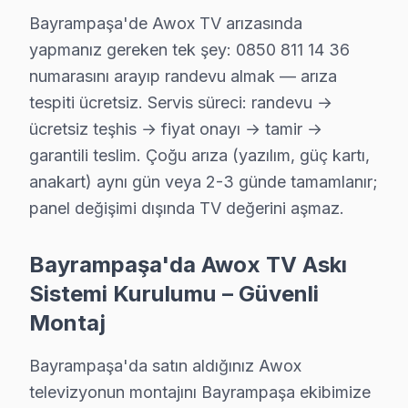
Bayrampaşa'de Awox TV arızasında
· Bakırköy Awox
· Başakşehir Awox
yapmanız gereken tek şey: 0850 811 14 36
numarasını arayıp randevu almak — arıza
· Beşiktaş Awox
· Beylikdüzü Awox
tespiti ücretsiz. Servis süreci: randevu →
ücretsiz teşhis → fiyat onayı → tamir →
garantili teslim. Çoğu arıza (yazılım, güç kartı,
Bayrampaşa Diğer Marka Servisleri
anakart) aynı gün veya 2-3 günde tamamlanır;
· Bayrampaşa Sony
· Bayrampaşa Philips
panel değişimi dışında TV değerini aşmaz.
· Bayrampaşa Hi-Level
· Bayrampaşa iFFALCON
Bayrampaşa'da Awox TV Askı
· Bayrampaşa Samsung
· Bayrampaşa LG
Sistemi Kurulumu – Güvenli
Montaj
· Bayrampaşa Panasonic
· Bayrampaşa Toshiba
Bayrampaşa'da satın aldığınız Awox
televizyonun montajını Bayrampaşa ekibimize