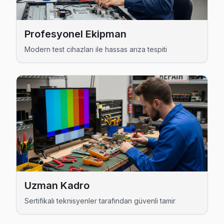
Bayrampaşa Awox Servis →
Yıldırım Awox Servis
Profesyonel Ekipman
Awox TV'nizin Yıldırım adresine gelen ekibimiz osiloskop v
Modern test cihazları ile hassas arıza tespiti
Bayrampaşa Awox Servis →
Bayrampaşa Awox TV Servis Hizmet Bölgesi
Bayrampaşa bölgesine kapıya gelen Awox TV tamir servisi hizme
Uzman Kadro
Sertifikalı teknisyenler tarafından güvenli tamir