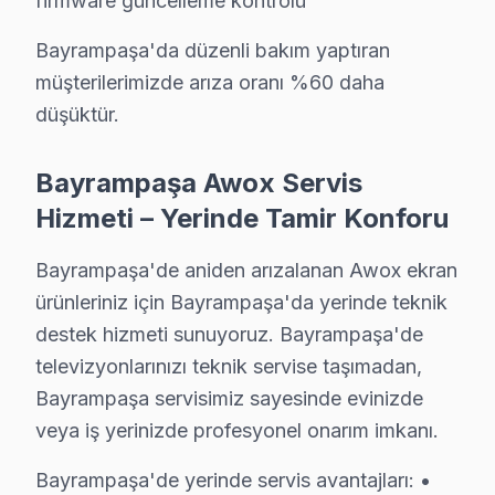
firmware güncelleme kontrolü
Altıntepsi'de Awox TV Servisi
Bayrampaşa'da düzenli bakım yaptıran
müşterilerimizde arıza oranı %60 daha
Altıntepsi Mahallesi, genelde eski binalarıyla tanınan 
düşüktür.
Cevatpaşa'da Awox TV Servisi
Bayrampaşa Awox Servis
Cevatpaşa Mahallesi, dinamik yapısıyla dikkat çekerken,
Hizmeti – Yerinde Tamir Konforu
İsmetpaşa'da Awox TV Servisi
İsmetpaşa Mahallesi, tarihi dokusu ve çeşitli sosyal yap
Bayrampaşa'de aniden arızalanan Awox ekran
ürünleriniz için Bayrampaşa'da yerinde teknik
Kartaltepe'de Awox TV Servisi
destek hizmeti sunuyoruz. Bayrampaşa'de
Kartaltepe Mahallesi, geniş apartman yapılarıyla dikkat
televizyonlarınızı teknik servise taşımadan,
Bayrampaşa servisimiz sayesinde evinizde
Kocatepe'de Awox TV Servisi
veya iş yerinizde profesyonel onarım imkanı.
Kocatepe Mahallesi, yoğun nüfus yapısı ve çeşitli daire
Bayrampaşa'de yerinde servis avantajları: •