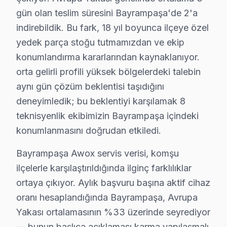
• Bayrampaşa'de mobil servis aracı ile yerinde müdah
gün olan teslim süresini Bayrampaşa'de 2'a
indirebildik. Bu fark, 18 yıl boyunca ilçeye özel
• Bayrampaşa'de acil durumlarda öncelikli randevu
yedek parça stoğu tutmamızdan ve ekip
• Bayrampaşa servisimizde 7/24 çağrı merkezi desteğ
konumlandırma kararlarından kaynaklanıyor.
Bayrampaşa'da Awox acil televizyon servisi için şimdi
orta gelirli profili yüksek bölgelerdeki talebin
Bayrampaşa'da Awox TV Uzmanları – Sertifikal
aynı gün çözüm beklentisi taşıdığını
deneyimledik; bu beklentiyi karşılamak 8
Awox ürünlerine hakim, sertifikalı teknisyen kadromuz 
teknisyenlik ekibimizin Bayrampaşa içindeki
Ekibimizin farkı:
konumlanmasını doğrudan etkiledi.
• Bayrampaşa'de OLED, QLED ve Mini-LED panel uzm
Bayrampaşa Awox servis verisi, komşu
• SMD lehimleme ve BGA reballing sertifikası
ilçelerle karşılaştırıldığında ilginç farklılıklar
• Bayrampaşa'de Awox yazılım ve firmware uzmanı
ortaya çıkıyor. Aylık başvuru başına aktif cihaz
• Bayrampaşa servisimizde binlerce başarılı arıza gid
oranı hesaplandığında Bayrampaşa, Avrupa
• Her teknisyen sigortalı ve kayıtlı
Yakası ortalamasının %33 üzerinde seyrediyor
Bayrampaşa'da Awox televizyonunuzun tamirini konus
— bunun başlıca açıklaması karma yapılaşmalı