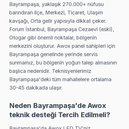
Yıldırım Mahallesi, yoğun yerleşim yapısıyla biliniyor.
Bayrampaşa, yaklaşık 270.000+ nüfusu
barındıran ilçe, Merkezi, Ticaret, Ulaşım
Awox Teknoloji Evrimi ve Tamir Gereklilikleri
kavşağı, Orta gelir yapısıyla dikkat çeker.
Bayrampaşa, tarihi boyunca birçok değişime tanıklık etmiş
Forum İstanbul, Bayrampaşa Cezaevi (eski),
2025 yılı için Bayrampaşa’da Awox TV tamir fiyatlarına
Otogar gibi önemli noktalar, bölgenin
merkezini oluşturur. Awox panel sahipleri için
Fiyatları etkileyen faktörlerin başında garanti durumu g
Bayrampaşa genelinde yerinde servis
Bayrampaşa'de Awox Servisi: Fabrika Servis'i
sunmamız, bu bölgenin yoğun talep almasının
başlıca nedenidir. Teknisyenlerimiz
Bayrampaşa'nın tarihi, elektronik tüketiminin evrimin
Bayrampaşa'deki tüm mahallelere ortalama
Fabrika Servis, yerinde tamir imkanı sunarak müşterileri
30-45 dakikada ulaşır.
Fabrika Servis, geçmişten günümüze uzanan teknolojik 
Neden Bayrampaşa'de Awox
Bayrampaşa Awox servis - TV Tamiri
teknik desteği Tercih Edilmeli?
Awox TV arızanız için Bayrampaşa'da adım adım ne ya
Bayrampaşa'da Awox LED TV'niz