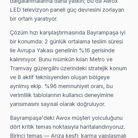
dalgalanmalarına daha yatkın; bu da Awox
• Direkt güneş ışığı ve ısı kaynaklarından Bayrampaşa
LED televizyon paneli güç devresini zorlayan
• Bayrampaşa'de UPS veya gerilim regülatörü ile ani v
bir ortam yaratıyor.
• Ekran parlaklığını Bayrampaşa'de ortam ışığına göre 
• Enerji tasarrufu için kullanmadığınızda Bayrampaşa'
Çözüm hızı karşılaştırmasında Bayrampaşa iyi
Bayrampaşa'da düzenli bakım ve doğru kullanım ile A
bir konumda: 2 günlük ortalama teslim süresi
ile Avrupa Yakası genelinin %16 gerisinde
Şeffaf Fiyatlandırma ve Müşteri Memnuniyeti
kalınmıyor. Bunu mümkün kılan Metro ve
Servis sürecinin başından sonuna kadar şeffaf fiyat pol
Tramvay güzergâhı üzerindeki stratejik konum
ve 8 aktif teknisyenden oluşan bölgeye
Ücretsiz Arıza Tespiti: Bayrampaşa'de arıza tespiti ta
ayrılmış ekip. %96 memnuniyet oranı, bu
Şeffaf Fiyat Teklifi: Hangi bileşenlerin değişeceğini, h
verimlilik tablolarının kullanıcı deneyimine
Garantili Servis Avantajı: 6 ay-2 yıl garanti ile aynı s
yansımasını sayısal olarak doğruluyor.
» Basit arızalarda aynı gün servis tamamlanır. Karmaş
Bayrampaşa'deki Awox müşteri yolculuğunu
Bayrampaşa'de Awox Servis Deneyimi
dört kritik temas noktasıyla haritalandırıyoruz.
Bayrampaşa'de Awox akıllı TV sorunu yaşayan bir kullan
Birinci temas — Arıza keşfi: karma yapılaşmalı