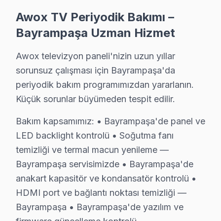
Coğrafi olarak merkezi bir konumda bulunan Bayrampaşa,
Awox TV Periyodik Bakımı –
Bu bağlamda, Awox TV modellerinin dağılımı da oldukça d
Bayrampaşa Uzman Hizmet
Mahallelerdeki gözlemler, teknolojik ürünlerin uzun öm
Awox televizyon paneli'nizin uzun yıllar
Özellikle Bayrampaşa'nın bazı mahallelerinde, eski nes
sorunsuz çalışması için Bayrampaşa'da
periyodik bakım programımızdan yararlanın.
Awox TV'nin Bayrampaşa'deki Yeri
Küçük sorunlar büyümeden tespit edilir.
Bayrampaşa bölgesinde, Awox markasına ait televizyonlar
Bakım kapsamımız: • Bayrampaşa'de panel ve
İkinci sık görülen sorun, anakart arızalarıdır. Ekranın
LED backlight kontrolü • Soğutma fanı
Üçüncü önemli sorun, güç kartı arızalarıdır. Ekranın yan
temizliği ve termal macun yenileme —
Dördüncü sık karşılaşılan sorun, backlight arızalarıdır.
Bayrampaşa servisimizde • Bayrampaşa'de
Son olarak yazılım sorunları, kullanıcılar tarafından s
anakart kapasitör ve kondansatör kontrolü •
Bütün bu teknik sorunlar, Bayrampaşa'daki Awox televiz
HDMI port ve bağlantı noktası temizliği —
Bayrampaşa • Bayrampaşa'de yazılım ve
Bayrampaşa ve Elektronik Tüketim Tarihi