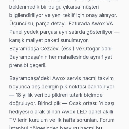
beklenmedik bir bulgu çıkarsa müşteri
• Bayrampaşa'de Yazılım Sorunları: Uygulama açılmıy
bilgilendiriliyor ve yeni teklif için onay alınıyor.
• Bayrampaşa'de Bağlantı Sorunları: HDMI algılanmıyo
Üçüncüsü, parça detayı. Faturada Awox VA
Chip-level tamir kapasitemizle Bayrampaşa'deki Awox tel
Panel yedek parçası ayrı satırda gösteriliyor —
karışık maliyet paketi sunulmuyor.
Bayrampaşa Awox TV Teknik Destek Kapsamı
Bayrampaşa Cezaevi (eski) ve Otogar dahil
Bayrampaşa'de Awox televizyon ünitesi sahiplerine s
Bayrampaşa'nin her mahallesinde aynı fiyat
VA Panel/LED Panel ve Ekran Onarımı: Renk bozulması,
prensibi geçerli.
Kart Düzeyinde Tamir: Ana kart, güç kartı ve T-Con k
Bayrampaşa'deki Awox servis hacmi takvim
Smart panel Platform Sorunları: LED akıllı TV ve Sma
boyunca beş belirgin pik noktası barındırıyor
Port ve Bağlantı Tamiri: HDMI, USB ve optik ses çıkış
— 18 yıllık veri bu pikireri tutarlı biçimde
» Bayrampaşa genelinde mobil servis ekibimizle yerind
doğruluyor. Birinci pik — Ocak ortası: Yılbaşı
hediyesi olarak alınan Awox LED panel akıllı
Awox Servisi Garanti ve Sonrası Destek
TV'lerin kurulum ve ilk hafta sorunları. Forum
Bayrampaşa Awox TV Servis Garanti Belgesi - 1 Yıl Parça Güv
İstanbul bölgesinden başvuru hacmi bu