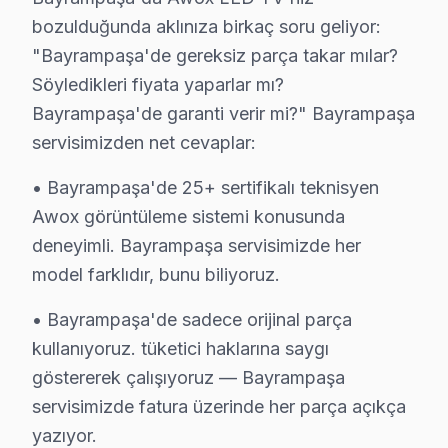
Adım 1: Fabrika Servis'i arayın (0850 811 14 36)
bozulduğunda aklınıza birkaç soru geliyor:
Adım 2: Arızayı tarif edin — ücretsiz ön teşhis yapılır
"Bayrampaşa'de gereksiz parça takar mılar?
Adım 3: Aynı gün randevu — Metro ve Tramvay güze
Söyledikleri fiyata yaparlar mı?
Adım 4: Teknisyen gelir, ölçüm yapar, fiyat söyler
Bayrampaşa'de garanti verir mi?" Bayrampaşa
Adım 5: Siz onaylarsanız tamir başlar — onaylamazsa
servisimizden net cevaplar:
Forum İstanbul aksı dahil tüm Bayrampaşa mahalleler
• Bayrampaşa'de 25+ sertifikalı teknisyen
Bayrampaşa'da Awox TV Askı Sistemi Kurulum
Awox görüntüleme sistemi konusunda
deneyimli. Bayrampaşa servisimizde her
Bayrampaşa'da satın aldığınız Awox televizyonun mont
model farklıdır, bunu biliyoruz.
Kurulum sürecimiz:
• Bayrampaşa'de motorlu döner braket montajı ve aya
• Bayrampaşa'de sadece orijinal parça
kullanıyoruz. tüketici haklarına saygı
• Bayrampaşa servisimizde kablo kanalı ile estetik ku
göstererek çalışıyoruz — Bayrampaşa
• Bayrampaşa'de Wi-Fi optimizasyonu ve yayın ayarla
servisimizde fatura üzerinde her parça açıkça
• Bayrampaşa servisimizde oyun konsolu ve harici cih
yazıyor.
• Bayrampaşa'de uzaktan kumanda programlama