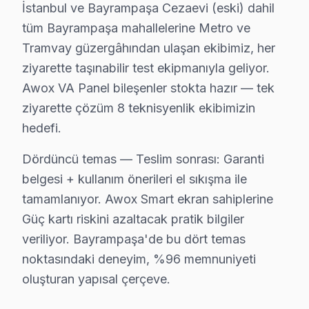
İstanbul ve Bayrampaşa Cezaevi (eski) dahil
S: Bayrampaşa'de tamir süresi içinde akıllı TV'yi kontr
tüm Bayrampaşa mahallelerine Metro ve
C: Evet. Bayrampaşa'de karmaşık tamirler 2-3 gün alabi
Tramvay güzergâhından ulaşan ekibimiz, her
S: Bayrampaşa'de bu TV TV'lerde en sık karşılaşılan P
ziyarette taşınabilir test ekipmanıyla geliyor.
C: servisimizde bu cihaz Play Store erişim sorunu arız
Awox VA Panel bileşenler stokta hazır — tek
S: Bayrampaşa'de bu TV 4K modeli modelinde hangi a
ziyarette çözüm 8 teknisyenlik ekibimizin
C: Bayrampaşa'de Awox 4K modeli modelinde Play Store 
hedefi.
S: Bayrampaşa'de Awox TV Smart arayüzü çalışmıyor
Dördüncü temas — Teslim sonrası: Garanti
C: Bayrampaşa servisimize başvurmadan önce şunları de
belgesi + kullanım önerileri el sıkışma ile
tamamlanıyor. Awox Smart ekran sahiplerine
Bayrampaşa'de Awox Hizmete Nasıl Ulaşılır?
Güç kartı riskini azaltacak pratik bilgiler
Bayrampaşa'de Awox televizyon servis ihtiyacınız içi
veriliyor. Bayrampaşa'de bu dört temas
Telefon: 0850 811 14 36
noktasındaki deneyim, %96 memnuniyeti
• Bayrampaşa'de aynı gün söz konusu model televiz
oluşturan yapısal çerçeve.
• Belirlenen saatte uzman Awox teknisyeni Bayrampaş