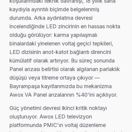
koşullarındaki teknik davranışı, 18 yıllık saha
Bayrampaşa'de yerinde servis avantajları:
kaydıyla ayrıntılı biçimde belgelenmiş
• Bayrampaşa'de randevu sonrası 1-2 saat içinde kapı
durumda. Arka aydınlatma devresi
• Bayrampaşa servisimizde tüm marka ve model uyum
incelendiğinde LED zincirinin en hassas nokta
• Bayrampaşa'de orijinal parça stok garantisi
olduğu görülüyor: karma yapılaşmalı
• Bayrampaşa servisimizde servis sonrası test ve kali
binalardaki yinelenen voltaj geçici tepkileri,
LED dizisinin anot-katot bağlantı direncini
• Bayrampaşa'de fatura ve resmi garanti belgesi
kümülatif olarak artırıyor. Bu süreç sonunda
Bayrampaşa'da Awox yetkili servis kalitesinde hizmet a
Panel arızası belirtisi olarak algılanan parlaklık
Bayrampaşa Bölgesi ve Awox TV Desteği
düşüşü veya titreme ortaya çıkıyor —
Bayrampaşa kayıtlarımızda bu mekanizma
İstanbul Avrupa Yakası içinde yer alan Bayrampaşa, ya
Awox VA Panel arızalarının %40'ini açıklıyor.
Neden Bayrampaşa'de Awox teknik desteği Te
Güç yönetimi devresi ikinci kritik noktayı
Bayrampaşa Awox TV Ekran Anakart Profesyonel Servis ve Ta
oluşturuyor. Awox LED televizyon
Bayrampaşa'da Awox LED TV'niz bozulduğunda aklınıza 
platformunda PMIC'ın voltaj düzenleme