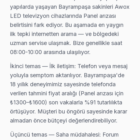
yapılarda yaşayan Bayrampaşa sakinleri Awox
Forum İstanbul bölgesinden başvuranların tipik şikaye
LED televizyon cihazlarında Panel arızası
Servis sürecinin başından sonuna kadar Bayrampaşa'ye
belirtisini fark ediyor. Bu aşamada en yaygın
Bayrampaşa Awox TV Servisi – Sık Sorulan So
ilk tepki internetten arama — ve bölgedeki
uzman servise ulaşmak. Bize genellikle saat
S: Bayrampaşa'de televizyon paneli tamiri sonrası ne k
08:00-10:00 arasında ulaşılıyor.
C: Bayrampaşa servisimizde yapılan işçilik için 6 ay, ku
S: Bayrampaşa'de anakart tamiri ne zaman gerekli olu
İkinci temas — İlk iletişim: Telefon veya mesaj
C: TV açılmıyor, ana açılıp kapanıyor, ses var görüntü
yoluyla semptom aktarılıyor. Bayrampaşa'de
18 yıllık deneyimimiz sayesinde telefonda
S: Bayrampaşa'de panel değişimi maliyeti neden yüks
verilen tahmini fiyat aralığı (Panel arızası için
C: Panel, televizyon'nin en pahalı bileşenidir. Awox mar
₺1300–₺1600) son vakalarla %91 tutarlılıkta
S: Bayrampaşa'de yazılım sorunları ne tür ekran'lerd
örtüşüyor. Müşteri bu öngörü sayesinde karar
C: Smart televizyon ünitesi'lerde (Android panel, Tiz
almadan önce bütçeyi değerlendirebiliyor.
S: Bayrampaşa'de paneli kimin yenilemeli — başka se
Üçüncü temas — Saha müdahalesi: Forum
C: Bayrampaşa'de panel değişimini yapan tüm servisler b