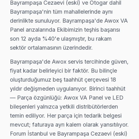
Bayrampaşa Cezaevi (eski) ve Otogar dahil
Bayrampaşa'deki Awox servis hacmi takvim boyunca beş b
Bayrampaşa'nin tüm mahallelerinde aynı
İkinci pik — Mart sonu: Bahar temizliği sırasında hasa
derinlikte sunuluyor. Bayrampaşa'de Awox VA
Üçüncü pik — Haziran: Ramazan Bayramı ve yaz tatili b
Panel arızalarında Ekibimizin teşhis başarısı
son 12 ayda %40'e ulaşmıştır, bu rakam
Beşinci pik — Kasım: Alışveriş sezonu kampanyaları ön
sektör ortalamasının üzerindedir.
Avrupa Yakası'nda yer alan Bayrampaşa'nin servis lojis
Bayrampaşa'nin karma yapılaşmalı ağırlıklı konut yapıs
Bayrampaşa'de Awox servis tercihinde güven,
Komşu ilçelerle karşılaştırıldığında Bayrampaşa'nin se
fiyat kadar belirleyici bir faktör. Bu bilinçle
Bayrampaşa Awox servis verisi, komşu ilçelerle karşı
oluşturduğumuz beş taahhüt çerçevesi 18
yıldır değişmeden uygulanıyor. Birinci taahhüt
Arıza profili karşılaştırmasında ise durum farklı: Bay
— Parça özgünlüğü: Awox VA Panel ve LED
Çözüm hızı karşılaştırmasında Bayrampaşa iyi bir konu
bileşenleri yalnızca yetkili distribütörlerden
Bayrampaşa'deki Awox müşteri yolculuğunu dört kritik 
temin ediliyor. Her parça için tedarik belgesi
İkinci temas — İlk iletişim: Telefon veya mesaj yoluyl
mevcut; faturaya ayrı kalem olarak yansıtılıyor.
Üçüncü temas — Saha müdahalesi: Forum İstanbul ve Ba
Forum İstanbul ve Bayrampaşa Cezaevi (eski)
Dördüncü temas — Teslim sonrası: Garanti belgesi + ku