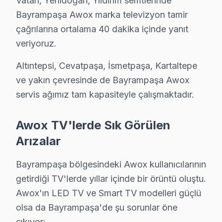
Vatan, Yenidoğan, Yıldırım semtlerinde
• Bayrampaşa'de Awox Yetkili Hizmet Sertifikasyonu
Bayrampaşa Awox marka televizyon tamir
çağrılarına ortalama 40 dakika içinde yanıt
Bayrampaşa teknisyenlerimiz Awox tarafından resmi eğit
veriyoruz.
• Bayrampaşa'de BGA ve SMD Lehimleme Uzmanlığı
Bayrampaşa servisimizde mikro-elektronik konusunda 
Altıntepsi, Cevatpaşa, İsmetpaşa, Kartaltepe
• Yazılım ve Firmware Yükseltmesi
ve yakın çevresinde de Bayrampaşa Awox
Tizen, WebOS, Android televizyon ünitesi, VIDAA — tüm
servis ağımız tam kapasiteyle çalışmaktadır.
• Bayrampaşa'de Sürekli Eğitim Programları
Awox TV'lerde Sık Görülen
Bayrampaşa servisimizde modern teknolojilere ayak uyd
Arızalar
» Ekibimiz, her servis işlemini sanatsal bir titizlikle g
Bayrampaşa'de televizyon servis ihtiyacınız için, güven
Bayrampaşa bölgesindeki Awox kullanıcılarının
getirdiği TV'lerde yıllar içinde bir örüntü oluştu.
Bayrampaşa Awox servis Merkezi
Awox'ın LED TV ve Smart TV modelleri güçlü
Bayrampaşa Awox uzman ekibimiz, Bayrampaşa bölge gen
olsa da Bayrampaşa'de şu sorunlar öne
Bayrampaşa'de Awox servis talebiniz için bizi arayabi
çıkıyor: