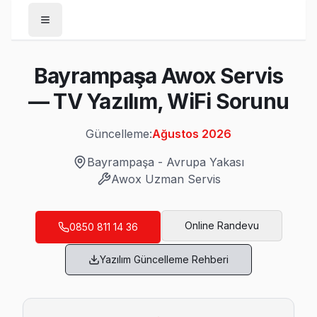
Anasayfa
Bayrampaşa Awox Servis
/
Bayrampaşa
— TV Yazılım, WiFi Sorunu
/
Awox
Güncelleme:
Ağustos 2026
Son Güncelleme:
Ağustos 2026
Bayrampaşa
-
Avrupa Yakası
Awox
Uzman Servis
Bayrampaşa'da Mahalle Mahalle Awox TV 
Online Randevu
0850 811 14 36
Altıntepsi Awox Servis
Yazılım Güncelleme Rehberi
Awox TV'nizin Altıntepsi adresine gelen ekibimiz osiloskop
Bayrampaşa TV Servis Merkezi →