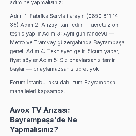
· Bayrampaşa'de
520+
Awox TV tamiri
adım ne yapmalısınız:
· Müşteri memnuniyeti
%97
Adım 1: Fabrika Servis'i arayın (0850 811 14
· Ortalama tamir süresi:
2–3 iş günü
· Tüm işlemler
2 yıl garantili
36) Adım 2: Arızayı tarif edin — ücretsiz ön
teşhis yapılır Adım 3: Aynı gün randevu —
Metro ve Tramvay güzergahında Bayrampaşa
Bu sayfayla ilgili hizmet sayfaları:
geneli Adım 4: Teknisyen gelir, ölçüm yapar,
↑ Awox Servis Ana Sayfası
fiyat söyler Adım 5: Siz onaylarsanız tamir
başlar — onaylamazsanız ücret yok
↑ Bayrampaşa TV Servis Merkezi
Forum İstanbul aksı dahil tüm Bayrampaşa
mahalleleri kapsamda.
Bayrampaşa Yakın İlçelerde Awox Servisi
Awox TV Arızası:
· Arnavutköy Awox
· Avcılar Awox
Bayrampaşa'de Ne
Yapmalısınız?
· Bağcılar Awox
· Bahçelievler Awox