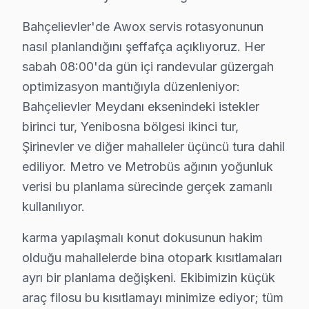
Bahçelievler'dan Komşu İlçelere Awox Servis
Bahçelievler'de Awox servis rotasyonunun
Awox televizyon ünitesi teknik desteğimiz Bahçelievler
nasıl planlandığını şeffafça açıklıyoruz. Her
Servis ağı detayları:
sabah 08:00'da gün içi randevular güzergah
• Bahçelievler ve çevresi tam kapsama — Bahçelievler 
optimizasyon mantığıyla düzenleniyor:
• Bahçelievler'de yoğun saatlerde bile aynı gün müda
Bahçelievler Meydanı eksenindeki istekler
• Bahçelievler'de kurumsal ve bireysel müşterilere öz
birinci tur, Yenibosna bölgesi ikinci tur,
Şirinevler ve diğer mahalleler üçüncü tura dahil
Bahçelievler'da Awox desteği bir telefon kadar yakın.
ediliyor. Metro ve Metrobüs ağının yoğunluk
Awox Televizyon Kullanım Kılavuzu – Bahçeliev
verisi bu planlama sürecinde gerçek zamanlı
kullanılıyor.
Televizyonunuzun ömrünü kısaltan alışkanlıklardan kaçı
Teknisyen önerileri:
karma yapılaşmalı konut dokusunun hakim
• Bahçelievler'de UPS veya gerilim regülatörü ile ani v
olduğu mahallelerde bina otopark kısıtlamaları
• Bahçelievler'de arka havalandırma boşluğunu mobi
ayrı bir planlama değişkeni. Ekibimizin küçük
• Yüksek nem ortamlarında Bahçelievler'de LED TV'yi
araç filosu bu kısıtlamayı minimize ediyor; tüm