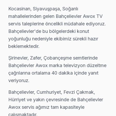
Awox TV'nin Bahçelievler'deki Yeri
Kocasinan, Siyavuşpaşa, Soğanlı
Bahçelievler'de Awox televizyon kullanıcıları, zaman z
mahallelerinden gelen Bahçelievler Awox TV
1.
Ekranın Siyah Kalması (Panel Arızası)
: Kullanıcıla
servis taleplerine öncelikli müdahale ediyoruz.
2.
Görüntü Kaybı (Chip Set Sorunu)
: Bazı kullanıcıl
Bahçelievler'de bu bölgelerdeki konut
yoğunluğu nedeniyle ekibimiz sürekli hazır
3.
Arka Aydınlatma Problemleri (Backlight Sorunu)
: 
beklemektedir.
4.
Yazılım Hataları
: Awox'un Smart televizyonunuz özell
5.
Anakart Arızaları
: Cihazın yanıt vermemesi, genellik
Şirinevler, Zafer, Çobançeşme semtlerinde
Bahçelievler'deki Awox ekran kullanıcıları, bu sorunla
Bahçelievler Awox marka televizyon düzeltme
çağrılarına ortalama 40 dakika içinde yanıt
Bahçelievler ve Elektronik Tüketim Tarihi
veriyoruz.
Bahçelievler'de Awox TV Servisi
Bahçelievler, Cumhuriyet, Fevzi Çakmak,
Hürriyet ve yakın çevresinde de Bahçelievler
Bahçelievler, 1960'lı yıllardan itibaren hızla büyüyen 
Awox servis ağımız tam kapasiteyle
Cumhuriyet'te Awox TV Servisi
çalışmaktadır.