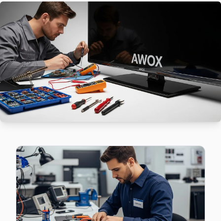
Bahçelievler'da Siyavuşpaşa mahallesi için Awox TV fiyat tek
Awox Servis Merkezi →
Soğanlı Awox Servis
Bahçelievler'da Soğanlı mahallesi için Awox TV fiyat teklifi 
Soğanlı Awox Açılmıyor Arıza →
Şirinevler Awox Servis
Awox TV Şirinevler adresinde firmware güncellemesi sonras
Şirinevler Awox Anakart Tamiri →
Zafer Awox Servis
Awox TV'de T-Con kart arızası Zafer mahallesinde sık karşıl
Awox Servis Merkezi →
Çobançeşme Awox Servis
Bahçelievler'da Çobançeşme mahallesi Awox kullanıcıları 