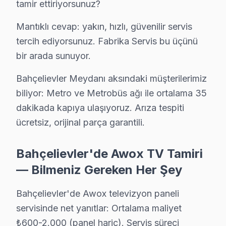
tamir ettiriyorsunuz?
Mantıklı cevap: yakın, hızlı, güvenilir servis
Bu sayfayla ilgili hizmet sayfaları:
tercih ediyorsunuz. Fabrika Servis bu üçünü
↑ Awox Servis Ana Sayfası
bir arada sunuyor.
↑ Bahçelievler TV Servis Merkezi
Bahçelievler Meydanı aksındaki müşterilerimiz
biliyor: Metro ve Metrobüs ağı ile ortalama 35
dakikada kapıya ulaşıyoruz. Arıza tespiti
ücretsiz, orijinal parça garantili.
Bahçelievler Yakın İlçelerde Awox Servisi
· Arnavutköy Awox
· Avcılar Awox
Bahçelievler'de Awox TV Tamiri
— Bilmeniz Gereken Her Şey
· Bağcılar Awox
· Bakırköy Awox
Bahçelievler'de Awox televizyon paneli
· Başakşehir Awox
· Bayrampaşa Awox
servisinde net yanıtlar: Ortalama maliyet
₺600-2.000 (panel hariç). Servis süreci
· Beşiktaş Awox
· Beylikdüzü Awox