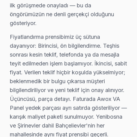
ilk görüşmede onayladı — bu da
Televizyon arızalarının büyük kısmı ihmal edilen bakım
öngörümüzün ne denli gerçekçi olduğunu
Bakım işlemlerimiz:
gösteriyor.
• Bahçelievler'de toz ve ısı yönetimi optimizasyonu
Fiyatlandırma prensibimiz üç sütuna
• Güç kartı kondansatör ön kontrolü — Bahçelievler s
dayanıyor: Birincisi, ön bilgilendirme. Teşhis
• Bahçelievler'de ekran pikseli ve renk kalibrasyonu
sonrası kesin teklif, telefonda ya da mesajla
• Ses sistemi ve hoparlör temizliği — Bahçelievler
teyit edilmeden işlem başlamıyor. İkincisi, sabit
• Bahçelievler'de bağlantı portları ve konektör bakımı
fiyat. Verilen teklif hiçbir koşulda yükselmiyor;
Yılda en az bir kez profesyonel bakım, Awox akıllı TV'
beklenmedik bir bulgu çıkarsa müşteri
bilgilendiriliyor ve yeni teklif için onay alınıyor.
Bahçelievler'da Awox TV Yerinde Onarım – Evi
Üçüncüsü, parça detayı. Faturada Awox VA
Bahçelievler'da Awox televizyonunuz arızalandığında o
Panel yedek parçası ayrı satırda gösteriliyor —
karışık maliyet paketi sunulmuyor. Yenibosna
Yerinde tamir sürecimiz — Bahçelievler:
ve Şirinevler dahil Bahçelievler'nin her
• Bahçelievler'de randevu sonrası 1-2 saat içinde kapı
mahallesinde aynı fiyat prensibi geçerli.
• Bahçelievler servisimizde tüm marka ve model uyum