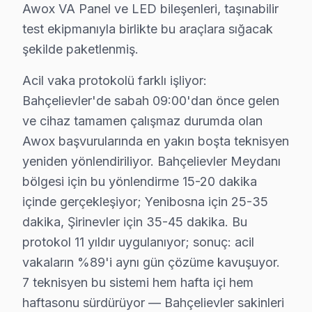
Awox VA Panel ve LED bileşenleri, taşınabilir
• Bahçelievler'de HDMI kablolarını çekip takmadan ön
test ekipmanıyla birlikte bu araçlara sığacak
• Bahçelievler'de Smart televizyon paneli uygulamalar
şekilde paketlenmiş.
• Bahçelievler'de ekran temizliği için yalnızca kuru ya
Bahçelievler'da düzenli bakım ve doğru kullanım ile A
Acil vaka protokolü farklı işliyor:
Bahçelievler'de sabah 09:00'dan önce gelen
Awox TV'lerde Sık Görülen Arızalar
ve cihaz tamamen çalışmaz durumda olan
Bahçelievler bölgesindeki Awox kullanıcılarının getirdi
Awox başvurularında en yakın boşta teknisyen
yeniden yönlendiriliyor. Bahçelievler Meydanı
Panel arızası: Bahçelievler'de Awox VA Panel panellerin 
bölgesi için bu yönlendirme 15-20 dakika
Güç kartı: Bahçelievler'de Smart TV sistemini kullana
içinde gerçekleşiyor; Yenibosna için 25-35
LED bar sorunu: Bahçelievler'de LED ekranlarda daha sı
dakika, Şirinevler için 35-45 dakika. Bu
Yazılım: Bahçelievler'de bu sorunla başvuran müşteriler
protokol 11 yıldır uygulanıyor; sonuç: acil
» Bahçelievler'de tüm Awox model ve serilerinde VA Pa
vakaların %89'i aynı gün çözüme kavuşuyor.
7 teknisyen bu sistemi hem hafta içi hem
Bahçelievler Awox TV Arızaları – Televizyonu
haftasonu sürdürüyor — Bahçelievler sakinleri