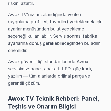
C: Bahçelievler'de resmi anlamda marka yetkili servisi d
riskini azaltır.
S: Bahçelievler'de orijinal mi yoksa yan sanayi parça m
Awox TV'niz arızalandığında verileri
C: Bahçelievler servisimizde yalnızca orijinal ve OEM eş
(uygulama profilleri, favoriler) yedeklemek için
S: Bahçelievler'de Awox televizyon tamiri ne kadar sü
ayarlar menüsünden bulut yedekleme
C: Bahçelievler'de yazılım ve güç sorunları genellikle 
seçeneği kullanılabilir. Servis sonrası fabrika
S: Bahçelievler'de arıza tespiti ücretsiz mi?
ayarlarına dönüş gerekebileceğinden bu adım
C: Evet, Bahçelievler'de tamamen ücretsizdir. Teklif o
önemlidir.
S: Bahçelievler'de kapıya servis geliyor mu?
Awox güvenilirliği standartlarında Awox
C: Evet, Bahçelievler genelinde ücretsiz kapıdan alım-
servisimiz: panel, anakart, LED, güç kartı,
S: Bahçelievler'de Awox Smart ekran yazılım sorunlar
yazılım — tüm alanlarda orijinal parça ve
C: Evet; Bahçelievler servisimizde Android TV, Tizen
garantili çözüm.
S: Bahçelievler'de Awox televizyon ünitesi'lerde en s
C: Bahçelievler servisimizde Awox Uydu kanal arama pro
Awox TV Teknik Rehberi: Panel,
S: Bahçelievler'de Awox 4K modeli modelinde hangi ar
Teşhis ve Onarım Bilgisi