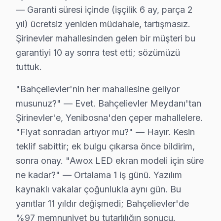
• Bahçelievler'de mobil servis aracı ile yerinde müdah
— Garanti süresi içinde (işçilik 6 ay, parça 2
• Bahçelievler'de acil durumlarda öncelikli randevu
yıl) ücretsiz yeniden müdahale, tartışmasız.
• Bahçelievler servisimizde 7/24 çağrı merkezi desteği
Şirinevler mahallesinden gelen bir müşteri bu
Bahçelievler'da Awox acil televizyon paneli servisi içi
garantiyi 10 ay sonra test etti; sözümüzü
tuttuk.
Bahçelievler'da Awox TV Uzmanları – Sertifika
"Bahçelievler'nin her mahallesine geliyor
Awox ürünlerine hakim, sertifikalı teknisyen kadromuz B
musunuz?" — Evet. Bahçelievler Meydanı'tan
Ekibimizin farkı:
Şirinevler'e, Yenibosna'den çeper mahallelere.
• Bahçelievler'de ortalama 10+ yıl sektör deneyimi
"Fiyat sonradan artıyor mu?" — Hayır. Kesin
• Awox özel sertifika ve eğitimler
teklif sabittir; ek bulgu çıkarsa önce bildirim,
• Bahçelievler servisimizde güncel teknoloji ve arıza çö
sonra onay. "Awox LED ekran modeli için süre
• Bahçelievler'de müşteri memnuniyeti odaklı yaklaşı
ne kadar?" — Ortalama 1 iş günü. Yazılım
• Temiz ve düzenli çalışma prensibi
kaynaklı vakalar çoğunlukla aynı gün. Bu
Bahçelievler'da Awox televizyonunuzun tamirini konus
yanıtlar 11 yıldır değişmedi; Bahçelievler'de
%97 memnuniyet bu tutarlılığın sonucu.