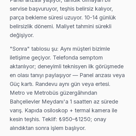
Bahçelievler, yaklaşık 600.000+ nüfusu barındıran İsta
servise başvuruyor, teşhis belirsiz kalıyor,
parça bekleme süresi uzuyor. 10-14 günlük
Bahçelievler'de Mahalle Awox Servis Hizmeti
belirsizlik dönemi. Maliyet tahmini sürekli
Awox TV arıza servisimiz Bahçelievler'nin her köşesine 
değişiyor.
Kocasinan, Siyavuşpaşa, Soğanlı mahallelerinden gelen
"Sonra" tablosu şu: Aynı müşteri bizimle
Şirinevler, Zafer, Çobançeşme semtlerinde Bahçelievle
iletişime geçiyor. Telefonda semptom
Bahçelievler, Cumhuriyet, Fevzi Çakmak, Hürriyet ve y
aktarılıyor; deneyimli teknisyen ilk görüşmede
en olası tanıyı paylaşıyor — Panel arızası veya
Bahçelievler × Awox: Yerel İçerik ve Deneyim
Güç kartı. Randevu aynı gün veya ertesi.
Bahçelievler'de Awox TV bakım ve onarım pratiğinde yı
Metro ve Metrobüs güzergâhından
İkincisi anakart güç düzlemleri: Awox Smart ekran pla
Bahçelievler Meydanı'a 1 saatten az sürede
Üçüncüsü eMMC depolama: Awox Android modellerinde dep
varış. Kapıda osiloskop + termal kamera ile
Bahçelievler'de bu TV servisimizle tanışmadan önce ve 
kesin teşhis. Teklif: ₺950–₺1250; onay
"Sonra" tablosu şu: Aynı müşteri bizimle iletişime geç
alındıktan sonra işlem başlıyor.