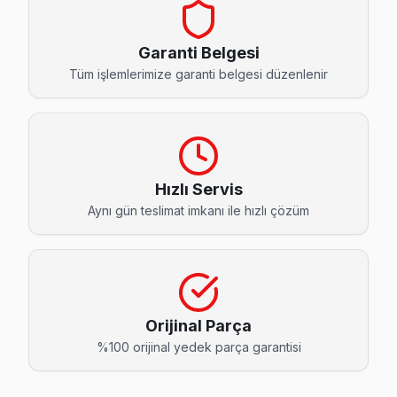
Cumhuriyet Awox Servis
Awox marka TV'niz Cumhuriyet'de çalışmıyorsa teknik ekibim
Garanti Belgesi
Bahçelievler TV Servis Merkezi →
Tüm işlemlerimize garanti belgesi düzenlenir
Fevzi Çakmak Awox Servis
Bahçelievler'nın Fevzi Çakmak bölgesindeki Awox müşteriler
Fevzi Çakmak Awox Anakart Tamiri →
Hızlı Servis
Hürriyet Awox Servis
Aynı gün teslimat imkanı ile hızlı çözüm
Hürriyet'de Awox TV ses ama görüntü yok sorununu genellikl
Bahçelievler Awox Servis →
Kocasinan Awox Servis
Kocasinan'den gelen Awox TV arızaları arasında en sık güç k
Orijinal Parça
Kocasinan Awox Açılmıyor Arıza →
%100 orijinal yedek parça garantisi
Siyavuşpaşa Awox Servis