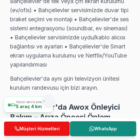
Bahçelievler'deki Awox başvuruları incelendiğinde en s
Bahçelievler'de tek veya çift ekran kurulumu
(ev/ofis) • Bahçelievler servisimizde duvar tipi
Bahçelievler'de son değerlendirme döneminde tamam
braket seçimi ve montajı • Bahçelievler'de ses
— %79 aynı gün teslim
sistemi entegrasyonu (soundbar, ev sineması)
— %13 2-3 gün içinde teslim
• Bahçelievler servisimizde uydu/kablo alıcısı
— %8 parça tedarik bekleme (nadir model)
bağlantısı ve ayarları • Bahçelievler'de Smart
Awox konusundaki 11 yıllık deneyimimiz, her yeni mode
ekran uygulama kurulumu ve Netflix/YouTube
Bahçelievler'de müşteri memnuniyeti %95 — bu rakamı k
yapılandırması
Bahçelievler Awox Servisimizin Hizmet Verdiğ
Bahçelievler'da aynı gün televizyon ünitesi
kurulum randevusu için bizi arayın.
Awox televizyon ünitesi arıza servisi Bahçelievler'ın
Gezici servis aracımız
Bahçelievler'da Awox Önleyici
5
araç
4 km
Bakım – Arıza Öncesi Önlem
Uzmanlardan Cevaplar: Awox TV Servisi
Müşteri Hizmetleri
WhatsApp
Televizyon arızalarının büyük kısmı ihmal
Awox TV neden açılmıyor olabilir?