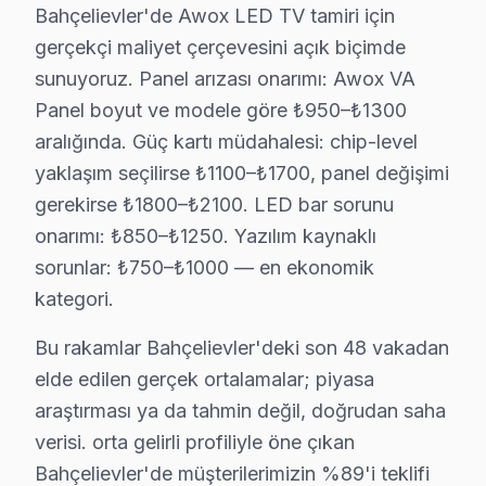
Bahçelievler'de Awox LED TV tamiri için
• Bahçelievler'de sadece orijinal parça kullanıyoruz. 
gerçekçi maliyet çerçevesini açık biçimde
• Osiloskop, ESR ölçer, termal kamera ile teşhis yap
sunuyoruz. Panel arızası onarımı: Awox VA
Önemli bir not:, Bahçelievler Meydanı, Yenibosna, Şiri
Panel boyut ve modele göre ₺950–₺1300
aralığında. Güç kartı müdahalesi: chip-level
Bahçelievler Awox TV Montaj ve Kurulum – U
yaklaşım seçilirse ₺1100–₺1700, panel değişimi
Awox televizyonunuz için Bahçelievler'da profesyonel 
gerekirse ₺1800–₺2100. LED bar sorunu
Kurulum hizmetlerimiz kapsamında:
onarımı: ₺850–₺1250. Yazılım kaynaklı
• Bahçelievler'de tek veya çift ekran kurulumu (ev/ofi
sorunlar: ₺750–₺1000 — en ekonomik
• Bahçelievler servisimizde duvar tipi braket seçimi ve
kategori.
• Bahçelievler'de ses sistemi entegrasyonu (soundbar,
Bu rakamlar Bahçelievler'deki son 48 vakadan
• Bahçelievler servisimizde uydu/kablo alıcısı bağlantıs
elde edilen gerçek ortalamalar; piyasa
• Bahçelievler'de Smart ekran uygulama kurulumu ve 
araştırması ya da tahmin değil, doğrudan saha
Bahçelievler'da aynı gün televizyon ünitesi kurulum ra
verisi. orta gelirli profiliyle öne çıkan
Bahçelievler'de müşterilerimizin %89'i teklifi
Bahçelievler'da Awox Önleyici Bakım – Arıza