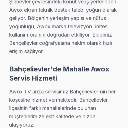
Şirinevler çevresindeki konut ve iş yerlerinden
Awox ekran teknik destek talebi yoğun olarak
geliyor. Bölgenin yerleşim yapısı ve nüfus
yoğunluğu, Awox marka televizyon ünitesi
Awox Tamir Uzmanlığı
kullanım oranını doğrudan etkiliyor. Ekibimiz
Bahçelievler coğrafyasına hakim olarak hızlı
✓ 15+ Yıl Deneyim
✓ Yazılı Garanti Belgesi
erişim sağlıyor.
✓ Orijinal Yedek Parça
✓ Ücretsiz Arıza Tespiti
Bahçelievler'de Mahalle Awox
Servis Hizmeti
Bahçelievler Mahallelerinde Awox Servis Kap
Awox TV arıza servisimiz Bahçelievler'nin her
Bahçelievler, İstanbul'un önemli ilçelerinden biri olup
köşesine hizmet vermektedir. Bahçelievler
Coğrafi olarak, Bahçelievler, İstanbul'un ulaşım açısın
ilçesinin farklı mahallelerinde bulunan
Bu bölgedeki Awox set modellerinin dağılımı da dikkat çe
müşterilerimize eşit kalitede ve hızda
ulaşıyoruz.