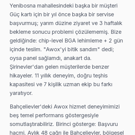
Yenibosna mahallesindeki başka bir müşteri Güç kartı i
Yenibosna mahallesindeki başka bir müşteri
Bahçelievler'deki Awox hizmet deneyimimizi beş temel p
Güç kartı için bir yıl önce başka bir servise
Dördüncü gösterge: Maliyet tutarlılığı. Panel arızası o
başvurmuş; yarım düzine ziyaret ve 3 haftalık
Bahçelievler Meydanı ve Yenibosna odaklı coğrafi yoğun
bekleme sonucu problemi çözülememiş. Bize
Bahçelievler'de söz konusu model LED TV tamiri için 
geldiğinde: chip-level BGA lehimleme + 2 gün
içinde teslim. "Awox'yi bitik sandım" dedi;
Bu rakamlar Bahçelievler'deki son 48 vakadan elde edil
oysa panel sağlamdı, anakart da.
Fiyatlandırma prensibimiz üç sütuna dayanıyor: Birincisi
Şirinevler'dan gelen müşterilerde benzer
Bahçelievler'deki Awox servis hacmi takvim boyunca beş
hikayeler. 11 yıllık deneyim, doğru teşhis
İkinci pik — Mart sonu: Bahar temizliği sırasında hasar
kapasitesi ve 7 kişilik uzman ekip bu farkı
Üçüncü pik — Haziran: Ramazan Bayramı ve yaz tatili ba
yaratıyor.
Beşinci pik — Kasım: Alışveriş sezonu kampanyaları ön
Bahçelievler'deki Awox hizmet deneyimimizi
Bahçelievler'de söz konusu model servisi seçmeden önce
beş temel performans göstergesiyle
"bu TV VA Panel için orijinal parça mı kullanıyorsunuz?
somutlaştırabiliriz. Birinci gösterge: Başvuru
"Bahçelievler'nin her mahallesine geliyor musunuz?" —
hacmi. Aylık 48 çağrı ile Bahçelievler, bölgesel