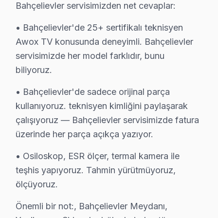
Bahçelievler servisimizden net cevaplar:
Bahçelievler'de Awox marka televizyonunuz arızalandı
Bahçelievler Sektör Deneyimi: Bahçelievler ve çevre bö
• Bahçelievler'de 25+ sertifikalı teknisyen
Awox TV konusunda deneyimli. Bahçelievler
Bahçelievler'de Profesyonel Garanti: Bahçelievler servi
servisimizde her model farklıdır, bunu
Awox Marka Eğitimi: bu cihaz yetkili hizmet standartla
biliyoruz.
Bahçelievler Referansları: Bahçelievler sakinlerinin te
Tamir olup olmayacağını öğrenin. 0850 811 14 36
• Bahçelievler'de sadece orijinal parça
kullanıyoruz. teknisyen kimliğini paylaşarak
Uzman Awox Teknisyen Ekibimiz
çalışıyoruz — Bahçelievler servisimizde fatura
Bahçelievler Awox Hizmet'in başarısı, Bahçelievler ekib
üzerinde her parça açıkça yazıyor.
• Bahçelievler'de Awox Yetkili Hizmet Sertifikasyonu
• Osiloskop, ESR ölçer, termal kamera ile
Bahçelievler teknisyenlerimiz Awox tarafından resmi eği
teşhis yapıyoruz. Tahmin yürütmüyoruz,
• Bahçelievler'de BGA ve SMD Lehimleme Uzmanlığı
ölçüyoruz.
Bahçelievler'de devre kartı onarımında BGA yeniden l
Önemli bir not:, Bahçelievler Meydanı,
• Yazılım ve Firmware Yükseltmesi