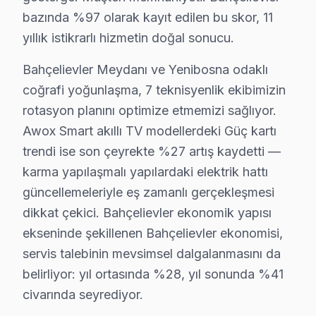
bazında %97 olarak kayıt edilen bu skor, 11
5. Orijinal veya OEM eşdeğer Awox parça ile onarım t
yıllık istikrarlı hizmetin doğal sonucu.
6. Tüm fonksiyonlar kapsamlı test edilir; garanti belgesi 
bu TV televizyon paneli Bakım Tavsiyeleri
Bahçelievler Meydanı ve Yenibosna odaklı
bu cihaz televizyon'ler için en yaygın kullanıcı hatas
coğrafi yoğunlaşma, 7 teknisyenlik ekibimizin
rotasyon planını optimize etmemizi sağlıyor.
bu TV TV'niz arızalandığında verileri (uygulama profil
Awox Smart akıllı TV modellerdeki Güç kartı
Awox güvenilirliği standartlarında Awox servisimiz: pan
trendi ise son çeyrekte %27 artış kaydetti —
Awox TV Teknik Rehberi: Panel, Teşhis ve Onar
karma yapılaşmalı yapılardaki elektrik hattı
güncellemeleriyle eş zamanlı gerçekleşmesi
Awox televizyonlarınızın onarım ve bakımında Bahçelie
dikkat çekici. Bahçelievler ekonomik yapısı
Neden Bahçelievler'de Awox teknik desteği Te
ekseninde şekillenen Bahçelievler ekonomisi,
servis talebinin mevsimsel dalgalanmasını da
Bahçelievler Awox TV Ekran Anakart Profesyonel Servis ve Ta
belirliyor: yıl ortasında %28, yıl sonunda %41
Bahçelievler'da Awox TV'niz bozulduğunda aklınıza birk
civarında seyrediyor.
• Bahçelievler'de 25+ sertifikalı teknisyen Awox TV ko