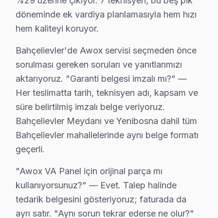
%29 üzerine çıkıyor. 7 teknisyen, bu beş pik
Bahçelievler garanti detayları:
döneminde ek vardiya planlamasıyla hem hızı
• Bahçelievler'de 24 aya kadar işçilik güvencesi
hem kaliteyi koruyor.
• Bahçelievler servisimizde orijinal parça değişimlerin
Bahçelievler'de Awox servisi seçmeden önce
• Garanti dışı hasar bu değilse ek ücret istenmez
sorulması gereken soruları ve yanıtlarımızı
• Bahçelievler'de her işlem kayıt altında; müşteri kaydına
aktarıyoruz. "Garanti belgesi imzalı mı?" —
Bahçelievler'de neyi garanti etmiyoruz?
Her teslimatta tarih, teknisyen adı, kapsam ve
Fiziksel hasar (düşme, kırık), su baskını, yıldırım çarp
süre belirtilmiş imzalı belge veriyoruz.
Bahçelievler'da Awox onarımı → garantili, belgeli, pro
Bahçelievler Meydanı ve Yenibosna dahil tüm
Bahçelievler mahallelerinde aynı belge formatı
Bahçelievler Awox Servis – 30 Dakikada Kapı
geçerli.
Awox görüntüleme sistemi'niz bozulduğunda saatler iç
"Awox VA Panel için orijinal parça mı
Neden bu kadar hızlıyız?
kullanıyorsunuz?" — Evet. Talep halinde
• Bahçelievler'de sabah arayın, akşama servis tamam
tedarik belgesini gösteriyoruz; faturada da
• Bahçelievler'in tüm mahallelerine hızlı ulaşım
ayrı satır. "Aynı sorun tekrar ederse ne olur?"