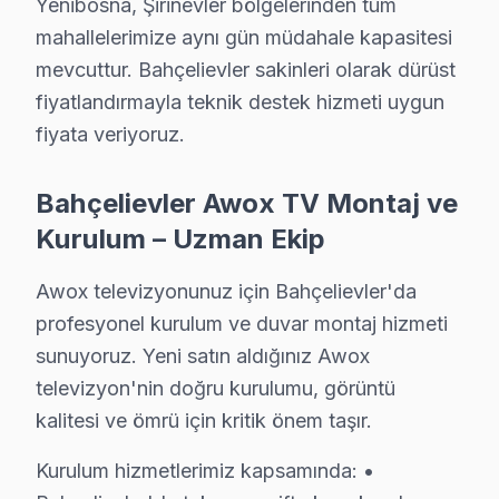
Yenibosna, Şirinevler bölgelerinden tüm
Tizen, WebOS, Android görüntüleme sistemi, VIDAA — t
mahallelerimize aynı gün müdahale kapasitesi
• Bahçelievler'de Sürekli Eğitim Programları
mevcuttur. Bahçelievler sakinleri olarak dürüst
Bahçelievler servisimizde modern teknolojilere ayak uy
fiyatlandırmayla teknik destek hizmeti uygun
» Her teknik işlem, titizlik ve şeffaflık ilkesiyle yürüt
fiyata veriyoruz.
Bahçelievler'de televizyon servis ihtiyacınız için, güve
Bahçelievler Awox TV Montaj ve
Bahçelievler Awox servis Merkezi
Kurulum – Uzman Ekip
Bahçelievler Awox uzman ekibimiz, Bahçelievler bölge g
Awox televizyonunuz için Bahçelievler'da
Bahçelievler'de Awox servis talebiniz için bizi arayabi
profesyonel kurulum ve duvar montaj hizmeti
Bahçelievler'de söz konusu model teknik destek hizmet
sunuyoruz. Yeni satın aldığınız Awox
Bahçelievler Awox servis ekibi olarak, Bahçelievler'de 
televizyon'nin doğru kurulumu, görüntü
kalitesi ve ömrü için kritik önem taşır.
Fabrika Servis Awox Saha Deneyimi: Bahçelievl
Saha gözlemlerimiz — Bahçelievler özelinde Awox veril
Kurulum hizmetlerimiz kapsamında: •