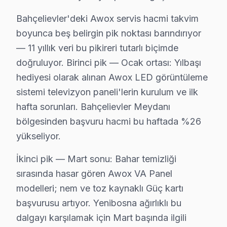
• Bahçelievler'de orijinal parça stok garantisi
Bahçelievler'deki Awox servis hacmi takvim
• Bahçelievler servisimizde servis sonrası test ve kali
boyunca beş belirgin pik noktası barındırıyor
• Bahçelievler'de fatura ve resmi garanti belgesi
— 11 yıllık veri bu pikireri tutarlı biçimde
doğruluyor. Birinci pik — Ocak ortası: Yılbaşı
Awox görüntüleme sistemi ürünleriniz için Bahçelievler
hediyesi olarak alınan Awox LED görüntüleme
Awox Parça Kalitesi – Bahçelievler Servisimiz
sistemi televizyon paneli'lerin kurulum ve ilk
hafta sorunları. Bahçelievler Meydanı
Awox TV Arıza Onarım Maliyeti – Bahçelievler 
bölgesinden başvuru hacmi bu haftada %26
yükseliyor.
Bahçelievler'de Awox ekran tamir maliyetini merak edenl
Bahçelievler arıza türüne göre müdahale bedelleri (20
İkinci pik — Mart sonu: Bahar temizliği
• LED backlight tamiri: ₺500 – ₺2.000
sırasında hasar gören Awox VA Panel
• Yazılım güncelleme ve hata giderme: ₺200 – ₺500
modelleri; nem ve toz kaynaklı Güç kartı
• T-Con kartı değişimi: ₺350 – ₺900
başvurusu artıyor. Yenibosna ağırlıklı bu
dalgayı karşılamak için Mart başında ilgili
• Panel (ekran) değişimi: ₺1.500 – ₺8.000 (boyut ve te