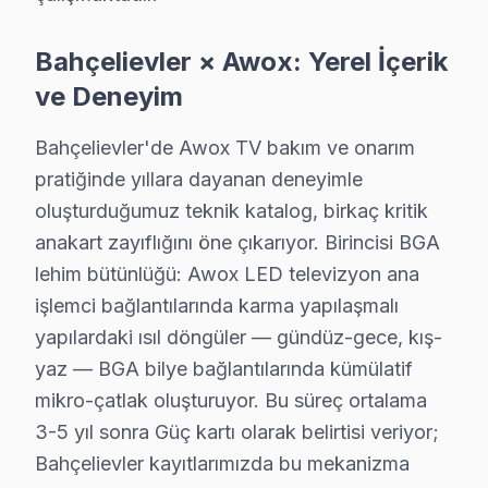
Cumhuriyet Mahallesi, Bahçelievler'in en köklü bölgele
Bahçelievler × Awox: Yerel İçerik
Fevzi Çakmak'ta Awox TV Servisi
ve Deneyim
Fevzi Çakmak Mahallesi, dinamik bir yapıya sahip olup, 
Bahçelievler'de Awox TV bakım ve onarım
Hürriyet'te Awox TV Servisi
pratiğinde yıllara dayanan deneyimle
Hürriyet Mahallesi, modern konut projeleri ve yeşil ala
oluşturduğumuz teknik katalog, birkaç kritik
anakart zayıflığını öne çıkarıyor. Birincisi BGA
Kocasinan'da Awox TV Servisi
lehim bütünlüğü: Awox LED televizyon ana
Kocasinan Mahallesi, gün geçtikçe gelişen bir yerleşim
işlemci bağlantılarında karma yapılaşmalı
yapılardaki ısıl döngüler — gündüz-gece, kış-
Siyavuşpaşa'da Awox TV Servisi
yaz — BGA bilye bağlantılarında kümülatif
Siyavuşpaşa Mahallesi, zengin sosyal yapısıyla bilinirke
mikro-çatlak oluşturuyor. Bu süreç ortalama
3-5 yıl sonra Güç kartı olarak belirtisi veriyor;
Soğanlı'da Awox TV Servisi
Bahçelievler kayıtlarımızda bu mekanizma
Soğanlı Mahallesi, yeni konut projeleri ile eski yapılar