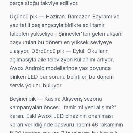
parça stoğu takviye ediliyor.
• Güç kartı (power board) tamiri: ₺400 – ₺1.200
• Kapasitör değişimi (anakart): ₺250 – ₺600
Üçüncü pik — Haziran: Ramazan Bayramı ve
• Ses kartı/hoparlör tamiri: ₺300 – ₺700
yaz tatili başlangıcıyla birlikte acil tamir
• Anakart tamiri/değişimi: ₺500 – ₺1.800
talepleri yükseliyor; Şirinevler'ten gelen akşam
başvuruları bu dönem en yüksek seviyeye
Bahçelievler'de fiyata dahil olanlar:
ulaşıyor. Dördüncü pik — Eylül: Okulların
• Arıza tespiti (teşhis)
açılmasıyla aile televizyon kullanımı artıyor;
• İşçilik maliyeti
Awox Android modellerinde yaz boyunca
• 2 yıl garanti (parça + işçilik)
biriken LED bar sorunu belirtileri bu dönem
• Sigortalı taşıma (gerekirse)
servis yolunu buluyor.
Bahçelievler'da Awox televizyon ünitesi için fiyat almak
Beşinci pik — Kasım: Alışveriş sezonu
Bahçelievler Awox Garanti Koşulları ve Kapsa
kampanyaları öncesi "tamir mi yeni alış mı?"
kararı. Eski Awox LED cihazının onarılması
Awox TV Servis Garanti Belgesi – Yazılı ve İmzalı Güvence
kararı verildiğinde başvuru hacmi 48 rakamının
Bahçelievler'da yaptığımız Awox akıllı TV onarımlarınd