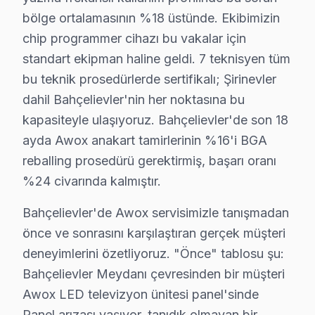
Yerinde Servis vs. Atölye Fiyat Farkı:
Yerinde s
bölge ortalamasının %18 üstünde. Ekibimizin
Fiyatları etkileyen başlıca faktörler arasında garanti 
chip programmer cihazı bu vakalar için
standart ekipman haline geldi. 7 teknisyen tüm
Bahçelievler'de Awox Servisi: Fabrika Servis'i
bu teknik prosedürlerde sertifikalı; Şirinevler
dahil Bahçelievler'nin her noktasına bu
Bahçelievler, tarih boyunca birçok medeniyete ev sahipl
kapasiteyle ulaşıyoruz. Bahçelievler'de son 18
Fabrika Servis, Bahçelievler’de Awox markalı ürünlerin 
ayda Awox anakart tamirlerinin %16'i BGA
Bahçelievler'de elektronik cihazların tamirinde etkili 
reballing prosedürü gerektirmiş, başarı oranı
%24 civarında kalmıştır.
Bahçelievler Awox servis - TV Tamiri
Bahçelievler'de Awox servisimizle tanışmadan
Awox LED TV'nizi neden Bahçelievler'da tamir ettiriy
önce ve sonrasını karşılaştıran gerçek müşteri
Mantıklı cevap: yakın, hızlı, güvenilir servis tercih e
deneyimlerini özetliyoruz. "Önce" tablosu şu:
Bahçelievler Meydanı aksındaki müşterilerimiz biliyor: M
Bahçelievler Meydanı çevresinden bir müşteri
Awox LED televizyon ünitesi panel'sinde
Bahçelievler'de Awox Servis: Bölge Bilgisi
Panel arızası yaşıyor, tanıdık olmayan bir