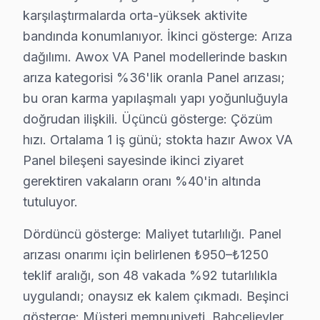
Bahçelievler'de Awox servis rotasyonunun nasıl planlan
karşılaştırmalarda orta-yüksek aktivite
karma yapılaşmalı konut dokusunun hakim olduğu mahalle
bandında konumlanıyor. İkinci gösterge: Arıza
Acil vaka protokolü farklı işliyor: Bahçelievler'de sa
dağılımı. Awox VA Panel modellerinde baskın
arıza kategorisi %36'lik oranla Panel arızası;
Awox TV Teknik Profil ve Servis Rehberi
bu oran karma yapılaşmalı yapı yoğunluğuyla
Awox panel Teknik Servis Rehberi
doğrudan ilişkili. Üçüncü gösterge: Çözüm
Awox akıllı TV'lerde En Sık Karşılaşılan Arızalar
hızı. Ortalama 1 iş günü; stokta hazır Awox VA
Awox servisimizde en yaygın Play Store erişim sorunu ar
Panel bileşeni sayesinde ikinci ziyaret
gerektiren vakaların oranı %40'in altında
bu TV Servis Yaklaşımımız
tutuluyor.
Giriş seviye akıllı LED TV ilkeleri doğrultusunda Awox g
Awox TV Onarım Süreci
Dördüncü gösterge: Maliyet tutarlılığı. Panel
1. Müşteri bildirir, servis ekibi arıza semptomlarını di
arızası onarımı için belirlenen ₺950–₺1250
2. Termal kamera, osiloskop, ESR ölçer ile elektronik bil
teklif aralığı, son 48 vakada %92 tutarlılıkla
3. Arıza kaynağı tespit edilir: panel mi, anakart mı, güç
uygulandı; onaysız ek kalem çıkmadı. Beşinci
gösterge: Müşteri memnuniyeti. Bahçelievler
4. Yazılı fiyat teklifi sunulur; onay olmadan işlem başla