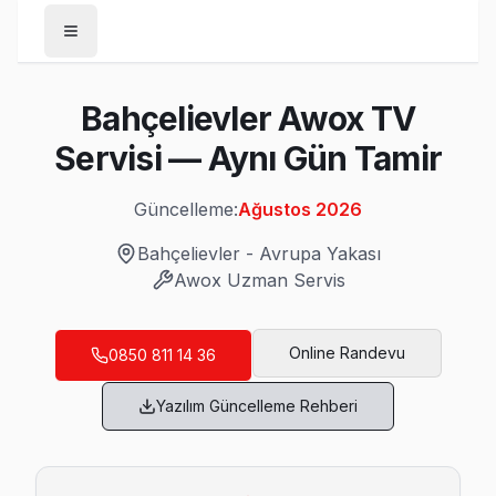
Anasayfa
Bahçelievler Awox TV
/
Bahçelievler
Servisi — Aynı Gün Tamir
/
Awox
Güncelleme:
Ağustos 2026
Son Güncelleme:
Ağustos 2026
Bahçelievler
-
Avrupa Yakası
Awox
Uzman Servis
Bahçelievler'da Mahalle Mahalle Awox TV 
Online Randevu
0850 811 14 36
Bahçelievler Awox Servis
Yazılım Güncelleme Rehberi
Awox TV HDMI port arızası Bahçelievler adresine gelen ekibi
Awox Servis Merkezi →