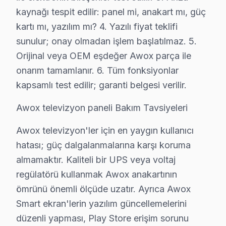
Bahçelievler servisinde işçilik garantisi: Awox tamiri
kaynağı tespit edilir: panel mi, anakart mı, güç
Awox parça garantisi: Bahçelievler'de değiştirdiğimiz s
kartı mı, yazılım mı? 4. Yazılı fiyat teklifi
Garanti belgesi: Her Bahçelievler Awox tamiri sonrası imza
sunulur; onay olmadan işlem başlatılmaz. 5.
Orijinal veya OEM eşdeğer Awox parça ile
Bahçelievler servis sonrası erişim: "bu cihaz TV'min se
onarım tamamlanır. 6. Tüm fonksiyonlar
Bahçelievler'de Awox Servis Karşılaştırma Ana
kapsamlı test edilir; garanti belgesi verilir.
Bahçelievler'de Awox servis talebini komşu bölgelerle
Awox televizyon paneli Bakım Tavsiyeleri
Metro ve Metrobüs ulaşım ağı sayesinde Bahçelievler M
Awox televizyon'ler için en yaygın kullanıcı
Bahçelievler'nin Merkezi konum profili bu cihaz LED TV
hatası; güç dalgalanmalarına karşı koruma
Bahçelievler Awox TV Servisi – Sık Sorulan So
almamaktır. Kaliteli bir UPS veya voltaj
regülatörü kullanmak Awox anakartının
Bahçelievler'de Awox televizyon paneli arıza giderme 
ömrünü önemli ölçüde uzatır. Ayrıca Awox
C: Bahçelievler'de arıza türüne göre değişir: Bahçelie
Smart ekran'lerin yazılım güncellemelerini
S: Fabrika Servis Awox yetkili servisi midir?
düzenli yapması, Play Store erişim sorunu