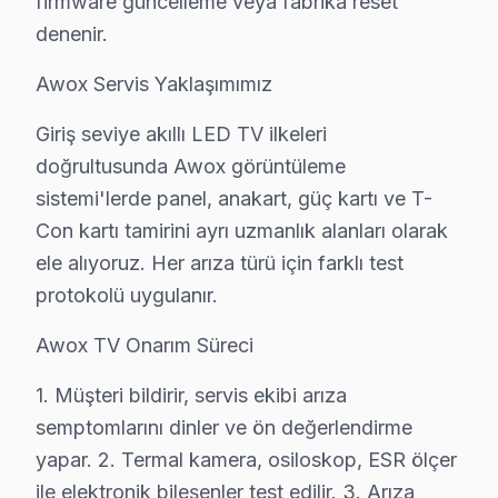
firmware güncelleme veya fabrika reset
Port ve Bağlantı Tamiri: HDMI, USB ve optik ses çıkış
denenir.
» Bahçelievler genelinde mobil servis ekibimizle yerin
Awox Servis Yaklaşımımız
Fiyat Politikamız: Sürpriz Yok, Güven Var
Giriş seviye akıllı LED TV ilkeleri
doğrultusunda Awox görüntüleme
Bahçelievler'de fiyat konusunda şeffaflık ilkemizdir. B
sistemi'lerde panel, anakart, güç kartı ve T-
Bahçelievler'de arıza tespiti: Ücretsiz. Herhangi bir ö
Con kartı tamirini ayrı uzmanlık alanları olarak
Bahçelievler'de onaysız işlem yok: Fiyat teklifi sunul
ele alıyoruz. Her arıza türü için farklı test
Bahçelievler garantili fiyat: Bahçelievler servisimizde tek
protokolü uygulanır.
Bahçelievler'de ödeme seçenekleri: Nakit, kredi kartı,
» Bahçelievler'de Awox ekran tamir fiyatı öğrenmek içi
Awox TV Onarım Süreci
1. Müşteri bildirir, servis ekibi arıza
Awox Servisi Garanti ve Sonrası Destek
semptomlarını dinler ve ön değerlendirme
Bahçelievler Awox TV Servis Garanti Belgesi - 1 Yıl Parça Güv
yapar. 2. Termal kamera, osiloskop, ESR ölçer
Bahçelievler'de Awox panel tamirinde garanti politikam
ile elektronik bileşenler test edilir. 3. Arıza