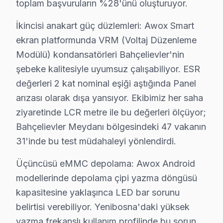
toplam başvuruların %28'ünü oluşturuyor.
Şirinevler'de Awox TV Servisi
İkincisi anakart güç düzlemleri: Awox Smart
Şirinevler Mahallesi, tarihsel olarak yerleşimin artışıyl
ekran platformunda VRM (Voltaj Düzenleme
Modülü) kondansatörleri Bahçelievler'nin
Zafer'de Awox TV Servisi
şebeke kalitesiyle uyumsuz çalışabiliyor. ESR
Zafer Mahallesi, son yıllarda gelişim gösteren bir bölg
değerleri 2 kat nominal eşiği aştığında Panel
arızası olarak dışa yansıyor. Ekibimiz her saha
Çobançeşme'de Awox TV Servisi
ziyaretinde LCR metre ile bu değerleri ölçüyor;
Çobançeşme Mahallesi, oldukça çeşitli bir yapıya sahip 
Bahçelievler Meydanı bölgesindeki 47 vakanın
31'inde bu test müdahaleyi yönlendirdi.
Awox Teknoloji Evrimi ve Tamir Gereklilikleri
Bahçelievler, İstanbul'un hızla gelişen ve çeşitlenen se
Üçüncüsü eMMC depolama: Awox Android
Panel/Ekran Değişimi:
32 inç TV için yaklaşık ₺1
modellerinde depolama çipi yazma döngüsü
Anakart Tamiri:
Model serisine göre değişkenlik 
kapasitesine yaklaşınca LED bar sorunu
Güç Kartı, LED Backlight ve T-Con Kart:
Bu bil
belirtisi verebiliyor. Yenibosna'daki yüksek
Yazılım/Firmware İşlemleri:
Cihazın yazılım günc
yazma frekanslı kullanım profilinde bu sorun