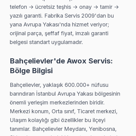
telefon → ücretsiz teşhis → onay → tamir →
yazılı garanti. Fabrika Servis 2009'dan bu
Bahçelievler Diğer Marka Servisleri
yana Avrupa Yakası'nda hizmet veriyor;
· Bahçelievler Sony
· Bahçelievler Philips
orijinal parça, şeffaf fiyat, imzalı garanti
belgesi standart uygulamadır.
· Bahçelievler Hi-Level
· Bahçelievler iFFALCON
Bahçelievler'de Awox Servis:
· Bahçelievler Samsung
· Bahçelievler LG
Bölge Bilgisi
· Bahçelievler Panasonic
· Bahçelievler Toshiba
Bahçelievler, yaklaşık 600.000+ nüfusu
barındıran İstanbul Avrupa Yakası bölgesinin
önemli yerleşim merkezlerinden biridir.
Merkezi konum, Orta sınıf, Ticaret merkezi,
Bahçelievler'de Awox TV Tamiri — Bilmeniz
Ulaşım kolaylığı gibi özellikler bu ilçeyi
tanımlar. Bahçelievler Meydanı, Yenibosna,
Bahçelievler'de Awox televizyon paneli servisinde ne