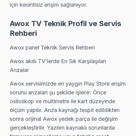
Awox televizyonunuz beklenmedik bir anda arıza mı ya
için kesintisiz erişim sağlanıyor.
Awox televizyon'lerde gözlemlenen başlıca teknik sor
• Bahçelievler'de Ekran Arızaları: Panel çizgisi, renk 
Awox TV Teknik Profil ve Servis
• Bahçelievler'de Güç Sorunları: Kırmızı ışık yanıp s
Rehberi
• Bahçelievler'de Ses Arızaları: Hoparlör bozukluğu, s
Awox panel Teknik Servis Rehberi
• Bahçelievler'de Kart Arızaları: T-Con kartı, power 
• Bahçelievler'de Yazılım Sorunları: Uygulama açılmı
Awox akıllı TV'lerde En Sık Karşılaşılan
• Bahçelievler'de Bağlantı Sorunları: HDMI algılanmıy
Arızalar
Chip-level tamir kapasitemizle Bahçelievler'deki Awox te
Awox servisimizde en yaygın Play Store erişim
sorunu arızaları şu şekilde işlenir: Önce
Bahçelievler Awox TV Teknik Destek Kapsamı
osiloskop ve multimetre ile kart düzeyinde
Bahçelievler'de Awox akıllı TV sahiplerine sunduğumuz
ölçüm yapılır. Arıza kaynağı tespit edildikten
VA Panel/LED Panel ve Ekran Onarımı: Renk bozulması,
sonra orijinal Awox yedek parça ile değişim
Kart Düzeyinde Teknik onarım: Ana kart, güç kartı ve 
gerçekleştirilir. Yazılım kaynaklı sorunlarda
Smart LED TV Platform Sorunları: LED görüntüleme sis