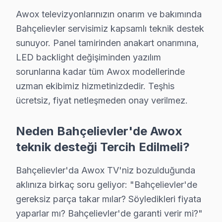
C: Bahçelievler'de Awox 4K modeli modelinde Uydu kanal
Awox televizyonlarınızın onarım ve bakımında
S: Bahçelievler'de Awox akıllı TV Smart arayüzü çalı
Bahçelievler servisimiz kapsamlı teknik destek
C: Bahçelievler servisimize başvurmadan önce şunları 
sunuyor. Panel tamirinden anakart onarımına,
LED backlight değişiminden yazılım
Bahçelievler'de Awox Hizmete Nasıl Ulaşılır?
sorunlarına kadar tüm Awox modellerinde
Bahçelievler sakinleri için Awox televizyon servisi her
uzman ekibimiz hizmetinizdedir. Teşhis
Telefon: 0850 811 14 36
ücretsiz, fiyat netleşmeden onay verilmez.
• Bahçelievler'de WhatsApp üzerinden de destek
• Bahçelievler genelinde aynı gün Awox televizyon ser
Neden Bahçelievler'de Awox
• Bahçelievler'ye belirlenen saatte bu TV uzmanı gön
teknik desteği Tercih Edilmeli?
Bahçelievler Yerinde Servis Detayları: Bahçelievler'de 
Bahçelievler'da Awox TV'niz bozulduğunda
Bahçelievler Meydanı, Yenibosna, Şirinevler çevresind
aklınıza birkaç soru geliyor: "Bahçelievler'de
Tamir olup olmayacağını öğrenin. 0850 811 14 36
gereksiz parça takar mılar? Söyledikleri fiyata
yaparlar mı? Bahçelievler'de garanti verir mi?"
Bahçelievler Awox Televizyon Servisi İçin Güv