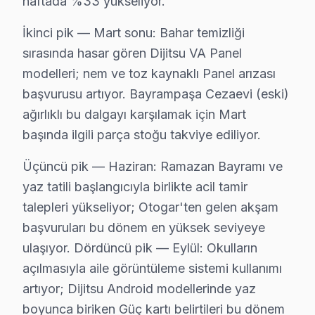
haftada %33 yükseliyor.
Bakım işlemlerimiz:
İkinci pik — Mart sonu: Bahar temizliği
• Bayrampaşa'de iç temizlik ve soğutma verimliliği artı
sırasında hasar gören Dijitsu VA Panel
• LED şerit ve backlight yoğunluğu kontrolü — Bayra
modelleri; nem ve toz kaynaklı Panel arızası
• Bayrampaşa'de anakart SMD komponent incelemes
başvurusu artıyor. Bayrampaşa Cezaevi (eski)
• Yazılım ve güncelleme durumu değerlendirmesi — 
ağırlıklı bu dalgayı karşılamak için Mart
• Bayrampaşa'de garanti kapsamı ve bakım raporu ha
başında ilgili parça stoğu takviye ediliyor.
Yılda en az bir kez profesyonel bakım, Dijitsu panel'n
Üçüncü pik — Haziran: Ramazan Bayramı ve
yaz tatili başlangıcıyla birlikte acil tamir
Bayrampaşa Dijitsu Servis Hizmeti – Yerinde 
talepleri yükseliyor; Otogar'ten gelen akşam
Bayrampaşa'de aniden arızalanan Dijitsu LED TV ürünle
başvuruları bu dönem en yüksek seviyeye
Bayrampaşa'de yerinde servis avantajları:
ulaşıyor. Dördüncü pik — Eylül: Okulların
• Bayrampaşa'de aynı gün servis randevusu
açılmasıyla aile görüntüleme sistemi kullanımı
• Bayrampaşa'de taşıma masrafı ve riski yok
artıyor; Dijitsu Android modellerinde yaz
• Bayrampaşa'de arıza anında teşhis ve müdahale
boyunca biriken Güç kartı belirtileri bu dönem