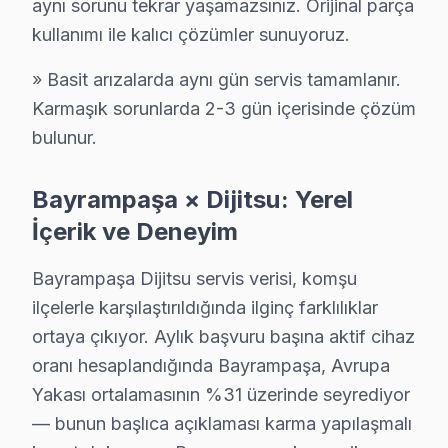
aynı sorunu tekrar yaşamazsınız. Orijinal parça
Bayrampaşa'da yaşayan nüfusun demografik yapısı gençten
kullanımı ile kalıcı çözümler sunuyoruz.
Özellikle DTL serisi, LED ekranları ve renk kaliteleriyl
» Basit arızalarda aynı gün servis tamamlanır.
Karmaşık sorunlarda 2-3 gün içerisinde çözüm
Dijitsu TV'nin Bayrampaşa'deki Yeri
bulunur.
Bayrampaşa bölgesinde Dijitsu TV sahipleri, belirli tek
1.
Panel Arızası
Bayrampaşa × Dijitsu: Yerel
Fiziksel Belirtisi: Ekranda lekeler ya da görüntü 
İçerik ve Deneyim
Neden: DTL serisinde kullanılan panel teknolojis
2025 Türkiye Fiyatı: ₺1500 - ₺2500 aralığında bir
Bayrampaşa Dijitsu servis verisi, komşu
En Çok Etkilenen Model Serisi: DTL-5500.
ilçelerle karşılaştırıldığında ilginç farklılıklar
2.
Anakart Sorunları
ortaya çıkıyor. Aylık başvuru başına aktif cihaz
oranı hesaplandığında Bayrampaşa, Avrupa
Fiziksel Belirtisi: Televizyonun açılmaması veya sa
Yakası ortalamasının %31 üzerinde seyrediyor
Neden: Anakartın yaşadığı elektriksel sorunlar ya
— bunun başlıca açıklaması karma yapılaşmalı
2025 Türkiye Fiyatı: ₺800 - ₺1300.