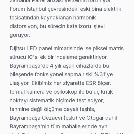
zamanla Panel arızası'ye zemin hazırlıyor.
Yenidoğan Mahallesi, yoğun bir nüfusa sahip olması dola
Forum İstanbul çevresindeki eski bina elektrik
tesisatından kaynaklanan harmonik
Yıldırım'da Dijitsu TV Servisi
distorsiyon, bu sürecin katalizörü işlevi
Yıldırım Mahallesi, zengin bir demografik yapıya sahip ol
görüyor.
Dijitsu Teknoloji Evrimi ve Tamir Gereklilikleri
Dijitsu LED panel mimarisinde ise piksel matris
sürücü IC'si ek bir inceleme gerektiriyor.
Dijitsu markası, televizyon teknolojisindeki sürekli ev
Bayrampaşa'de 4 yılı aşan cihazlarda bu
Anakart tamiri de model serisine göre farklılık arz etme
bileşende fonksiyonel sapma riski %31'ye
ulaşıyor. Ekibimiz her ziyarette ESR ölçer,
Bayrampaşa'de Dijitsu Servisi: Fabrika Servis'
termal kamera ve osiloskop ile bu üç kritik
Bayrampaşa, tarihsel olarak elektronik tüketiminde öne
noktayı sistematik biçimde test ediyor;
Fabrika Servis’in sunduğu 6 ay garanti, orijinal parça
tahmine değil ölçüme dayalı teşhis,
Bayrampaşa Cezaevi (eski) ve Otogar dahil
Bayrampaşa Dijitsu servis - TV Tamiri
Bayrampaşa'nin tüm mahallelerinde aynı