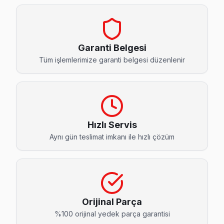
Cevatpaşa Dijitsu Servis
Bayrampaşa'da Cevatpaşa bölgesindeki Dijitsu kullanıcıların
Bayrampaşa Dijitsu Servis →
Garanti Belgesi
İsmetpaşa Dijitsu Servis
Tüm işlemlerimize garanti belgesi düzenlenir
Bayrampaşa'da İsmetpaşa mahallesi için Dijitsu TV fiyat tekli
Bayrampaşa TV Servis Merkezi →
Kartaltepe Dijitsu Servis
Bayrampaşa genelinde Kartaltepe bölgesinde Dijitsu TV kulla
Hızlı Servis
Aynı gün teslimat imkanı ile hızlı çözüm
Bayrampaşa Dijitsu Servis →
Kocatepe Dijitsu Servis
Kocatepe sakinleri Dijitsu TV arızaları için sık bizi tercih ed
Kocatepe Dijitsu Anakart Tamiri →
Orijinal Parça
Muratpaşa Dijitsu Servis
%100 orijinal yedek parça garantisi