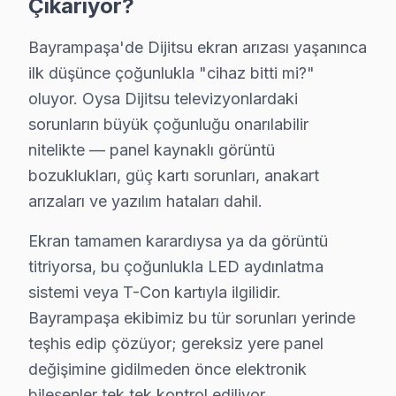
Çıkarıyor?
Dijitsu TV tamirinde ne kadar garanti veriyorsun
Bayrampaşa'de
işçilik garantisi: 6 ay. Parça garantisi: 1–
Bayrampaşa'de Dijitsu ekran arızası yaşanınca
ilk düşünce çoğunlukla "cihaz bitti mi?"
oluyor. Oysa Dijitsu televizyonlardaki
Neden Fabrika Servis? Kısa Özet
sorunların büyük çoğunluğu onarılabilir
Avrupa Yakası'nda Dijitsu ekran servisi konusunda 15 yı
nitelikte — panel kaynaklı görüntü
bozuklukları, güç kartı sorunları, anakart
Dijitsu TV'niz ne kadar süre daha bozuk kalsın? 0850 
arızaları ve yazılım hataları dahil.
Ekran tamamen karardıysa ya da görüntü
titriyorsa, bu çoğunlukla LED aydınlatma
Bayrampaşa'de Dijitsu Televizyon Hizmetle
sistemi veya T-Con kartıyla ilgilidir.
Bayrampaşa'de Dijitsu tamir hizmetine ihtiyaç duyduğunuzda
Bayrampaşa ekibimiz bu tür sorunları yerinde
Açıkçası, Bayrampaşa genelinde sıklıkla karşılaştığımız TV a
teşhis edip çözüyor; gereksiz yere panel
Bayrampaşa'de garanti belgesi düzenlenmesi tamir tamamlan
değişimine gidilmeden önce elektronik
Ses tizi ya da basının çalışmaması Bayrampaşa servisimizde 
bileşenler tek tek kontrol ediliyor.