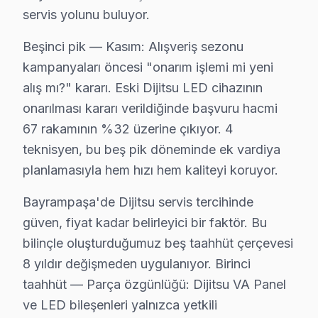
servis yolunu buluyor.
• Bayrampaşa servisimizde orijinal yedek parça ile hiz
• Bayrampaşa'de 2 yıl işçilik garantisi
Beşinci pik — Kasım: Alışveriş sezonu
Bayrampaşa'da Dijitsu yetkili servis kalitesinde hizmet 
kampanyaları öncesi "onarım işlemi mi yeni
alış mı?" kararı. Eski Dijitsu LED cihazının
Bayrampaşa'da Dijitsu TV İçin Orijinal Parça T
onarılması kararı verildiğinde başvuru hacmi
Bayrampaşa'da Dijitsu televizyon paneli tamirinde Bay
67 rakamının %32 üzerine çıkıyor. 4
Bayrampaşa parça stoğumuz:
teknisyen, bu beş pik döneminde ek vardiya
planlamasıyla hem hızı hem kaliteyi koruyor.
• Bayrampaşa'de LCD, OLED ve QLED panel çeşitleri
• Bayrampaşa servisimizde LED bar ve backlight modül
Bayrampaşa'de Dijitsu servis tercihinde
• Bayrampaşa'de mainboard, power board, T-Con kart
güven, fiyat kadar belirleyici bir faktör. Bu
• Bayrampaşa servisimizde HDMI soket, IR alıcı, Wi-F
bilinçle oluşturduğumuz beş taahhüt çerçevesi
• Bayrampaşa'de her parçada 2 yıl değişim garantisi
8 yıldır değişmeden uygulanıyor. Birinci
• Bayrampaşa'de aynı gün tedarik imkânı (Bayrampa
taahhüt — Parça özgünlüğü: Dijitsu VA Panel
ve LED bileşenleri yalnızca yetkili
Bayrampaşa'da Dijitsu orijinal parça ile yapılan tami