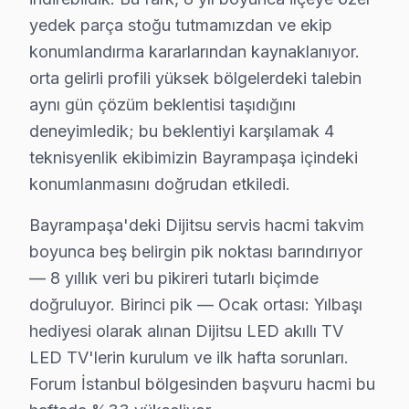
Vatan, Yenidoğan, Yıldırım semtlerinde Bayrampaşa Diji
yedek parça stoğu tutmamızdan ve ekip
Altıntepsi, Cevatpaşa, İsmetpaşa, Kartaltepe ve yakın 
konumlandırma kararlarından kaynaklanıyor.
orta gelirli profili yüksek bölgelerdeki talebin
Bayrampaşa'da Dijitsu TV Askı Sistemi Kurul
aynı gün çözüm beklentisi taşıdığını
Bayrampaşa'da satın aldığınız Dijitsu televizyonun mo
deneyimledik; bu beklentiyi karşılamak 4
Kurulum sürecimiz:
teknisyenlik ekibimizin Bayrampaşa içindeki
• Bayrampaşa'de motorlu döner braket montajı ve aya
konumlanmasını doğrudan etkiledi.
• Bayrampaşa servisimizde kablo kanalı ile estetik ku
Bayrampaşa'deki Dijitsu servis hacmi takvim
• Bayrampaşa'de Wi-Fi optimizasyonu ve yayın ayarla
boyunca beş belirgin pik noktası barındırıyor
• Bayrampaşa servisimizde oyun konsolu ve harici cih
— 8 yıllık veri bu pikireri tutarlı biçimde
• Bayrampaşa'de uzaktan kumanda programlama
doğruluyor. Birinci pik — Ocak ortası: Yılbaşı
Doğru montaj, Dijitsu ekran'nizin performansını doğ
hediyesi olarak alınan Dijitsu LED akıllı TV
LED TV'lerin kurulum ve ilk hafta sorunları.
Bayrampaşa'da Dijitsu Önleyici Bakım – Arız
Forum İstanbul bölgesinden başvuru hacmi bu
Televizyon arızalarının büyük kısmı ihmal edilen bakım