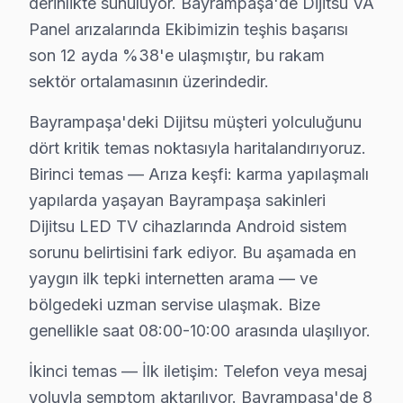
Forum İstanbul çevresinde ya da Bayrampaşa'ın herhang
derinlikte sunuluyor. Bayrampaşa'de Dijitsu VA
Panel arızalarında Ekibimizin teşhis başarısı
Fabrika Servis — Avrupa Yakası'nın 2009'dan beri güven
son 12 ayda %38'e ulaşmıştır, bu rakam
Bir de şunu ekleyelim: Metro ve Tramvay güzergahımı
sektör ortalamasının üzerindedir.
Müşterilerimiz genelde şunu soruyor: Dijitsu konusunda
Bayrampaşa'deki Dijitsu müşteri yolculuğunu
Şeffaf Fiyatlandırma ve Müşteri Memnuniyeti
dört kritik temas noktasıyla haritalandırıyoruz.
Servis sürecinin başından sonuna kadar şeffaf fiyat pol
Birinci temas — Arıza keşfi: karma yapılaşmalı
Ücretsiz Arıza Tespiti: Bayrampaşa'de arıza tespiti ta
yapılarda yaşayan Bayrampaşa sakinleri
Dijitsu LED TV cihazlarında Android sistem
Şeffaf Fiyat Teklifi: Hangi bileşenlerin değişeceğini, h
sorunu belirtisini fark ediyor. Bu aşamada en
Garantili Servis Avantajı: 6 ay-2 yıl garanti ile aynı s
yaygın ilk tepki internetten arama — ve
» Basit arızalarda aynı gün servis tamamlanır. Karmaş
bölgedeki uzman servise ulaşmak. Bize
genellikle saat 08:00-10:00 arasında ulaşılıyor.
Bayrampaşa × Dijitsu: Yerel İçerik ve Deneyim
Bayrampaşa Dijitsu servis verisi, komşu ilçelerle kar
İkinci temas — İlk iletişim: Telefon veya mesaj
Arıza profili karşılaştırmasında ise durum farklı: Bay
yoluyla semptom aktarılıyor. Bayrampaşa'de 8