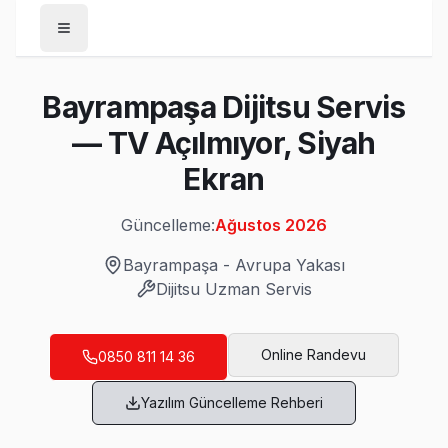
Anasayfa
Bayrampaşa Dijitsu Servis
/
Bayrampaşa
— TV Açılmıyor, Siyah
/
Dijitsu
Ekran
Son Güncelleme:
Ağustos 2026
Güncelleme:
Ağustos 2026
Bayrampaşa
-
Avrupa Yakası
Dijitsu
Uzman Servis
Bayrampaşa'da Mahalle Mahalle Dijitsu TV
Altıntepsi Dijitsu Servis
Online Randevu
0850 811 14 36
Altıntepsi'den gelen Dijitsu TV arızaları arasında en sık gü
Yazılım Güncelleme Rehberi
Bayrampaşa Dijitsu Servis →