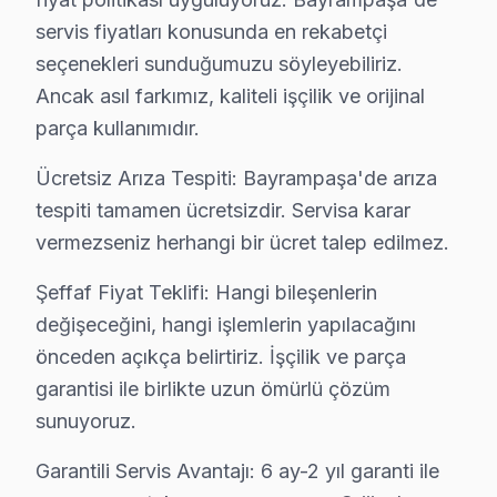
servis fiyatları konusunda en rekabetçi
Bayrampaşa'de Dijitsu TV Servisi Hakkında 
seçenekleri sunduğumuzu söyleyebiliriz.
Bayrampaşa'de Dijitsu panel servis sorunuza tek cümle
Ancak asıl farkımız, kaliteli işçilik ve orijinal
parça kullanımıdır.
Ücretsiz Arıza Tespiti: Bayrampaşa'de arıza
tespiti tamamen ücretsizdir. Servisa karar
Dijitsu TV Arızaları ve Çözümler
vermezseniz herhangi bir ücret talep edilmez.
✓ 15+ Yıl Deneyim
Şeffaf Fiyat Teklifi: Hangi bileşenlerin
✓ Yazılı Garanti Belgesi
değişeceğini, hangi işlemlerin yapılacağını
✓ Orijinal Yedek Parça
önceden açıkça belirtiriz. İşçilik ve parça
✓ Ücretsiz Arıza Tespiti
garantisi ile birlikte uzun ömürlü çözüm
sunuyoruz.
Bayrampaşa ve Elektronik Tüketim Tarihi
Garantili Servis Avantajı: 6 ay-2 yıl garanti ile
Bayrampaşa, İstanbul'un önemli ilçelerinden biri olup, 