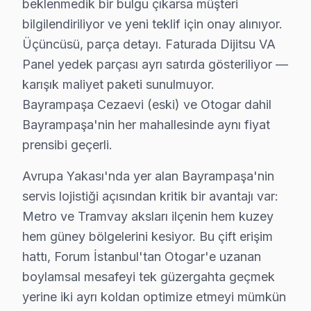
beklenmedik bir bulgu çıkarsa müşteri
Ekran tamamen karardıysa ya da görüntü titriyorsa, bu 
bilgilendiriliyor ve yeni teklif için onay alınıyor.
Dijitsu Smart televizyon ünitesi platformunda yaşanan
Üçüncüsü, parça detayı. Faturada Dijitsu VA
Panel yedek parçası ayrı satırda gösteriliyor —
Bayrampaşa bölgesinde bu cihaz panel tamiri için teklif 
karışık maliyet paketi sunulmuyor.
Dijitsu TV Teknik Rehberi: Panel, Teşhis ve Ona
Bayrampaşa Cezaevi (eski) ve Otogar dahil
Bayrampaşa'nin her mahallesinde aynı fiyat
Dijitsu televizyonlarınızın tamir ve bakımında Bayramp
prensibi geçerli.
Dijitsu TV Teknik Profil ve Servis Rehberi
Avrupa Yakası'nda yer alan Bayrampaşa'nin
Dijitsu görüntüleme sistemi Teknik Servis Rehberi
servis lojistiği açısından kritik bir avantajı var:
Dijitsu televizyon paneli'lerde En Sık Karşılaşılan Arıza
Metro ve Tramvay aksları ilçenin hem kuzey
Dijitsu servisimizde en yaygın Ses gecikmesi arızaları ş
hem güney bölgelerini kesiyor. Bu çift erişim
Dijitsu Servis Yaklaşımımız
hattı, Forum İstanbul'tan Otogar'e uzanan
boylamsal mesafeyi tek güzergahta geçmek
Türk üretimi kalite ilkeleri doğrultusunda Dijitsu televi
yerine iki ayrı koldan optimize etmeyi mümkün
Dijitsu TV Onarım Süreci