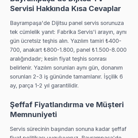
Servisi Hakkında Kısa Cevaplar
· Bakırköy Dijitsu
· Başakşehir Dijitsu
Bayrampaşa'de Dijitsu panel servis sorunuza
tek cümlelik yanıt: Fabrika Servis'i arayın, aynı
· Beşiktaş Dijitsu
· Beylikdüzü Dijitsu
gün ücretsiz teşhis alın. Yazılım tamiri ₺400-
700, anakart ₺800-1.800, panel ₺1.500-8.000
Bayrampaşa Diğer Marka Servisleri
aralığındadır; kesin fiyat teşhis sonrası
· Bayrampaşa Sony
· Bayrampaşa Philips
belirlenir. Yazılım sorunları aynı gün, donanım
sorunları 2-3 iş gününde tamamlanır. İşçilik 6
· Bayrampaşa Hi-Level
· Bayrampaşa iFFALCON
ay, parça 1-2 yıl garantilidir.
· Bayrampaşa Samsung
· Bayrampaşa LG
Şeffaf Fiyatlandırma ve Müşteri
Memnuniyeti
· Bayrampaşa Panasonic
· Bayrampaşa Toshiba
Servis sürecinin başından sonuna kadar şeffaf
fiyat politikası uyguluyoruz. Bayrampaşa'de