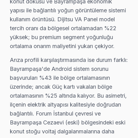
konut dokusu ve Bayrampaşa ekonomik
En Çok Etkilenen Model Serisi: DTL-6300.
yapısı ile bağlantılı yoğun görüntüleme sistemi
3.
Güç Kartı Arızası
kullanım örüntüsü. Dijitsu VA Panel model
Fiziksel Belirtisi: ekran’nin aniden kapanması ya
tercih oranı da bölgesel ortalamadan %22
Neden: DTL serisinde kullanılan güç kartının aşı
yüksek; bu premium segment yoğunluğu
2025 Türkiye Fiyatı: ₺600 - ₺1000.
ortalama onarım maliyetini yukarı çekiyor.
En Çok Etkilenen Model Serisi: DTL-4300.
4.
Backlight Sorunu
Arıza profili karşılaştırmasında ise durum farklı:
Fiziksel Belirtisi: Ekranın kararması veya yan taraf
Bayrampaşa'de Android sistem sorunu
Neden: LED arka aydınlatma sisteminin zayıflam
başvuruları %43 ile bölge ortalamasının
2025 Türkiye Fiyatı: ₺700 - ₺1200.
üzerinde; ancak Güç kartı vakaları bölge
En Çok Etkilenen Model Serisi: DTL-6500.
ortalamasının %25 altında kalıyor. Bu asimetri,
5.
Yazılım Problemleri
ilçenin elektrik altyapısı kalitesiyle doğrudan
bağlantılı. Forum İstanbul çevresi ve
Fiziksel Belirtisi: Uygulamaların düzgün çalışm
Bayrampaşa Cezaevi (eski) bölgesindeki eski
Neden: Yazılım güncellemelerinin düzenli yapı
konut stoğu voltaj dalgalanmalarına daha
2025 Türkiye Fiyatı: ₺300 - ₺500.