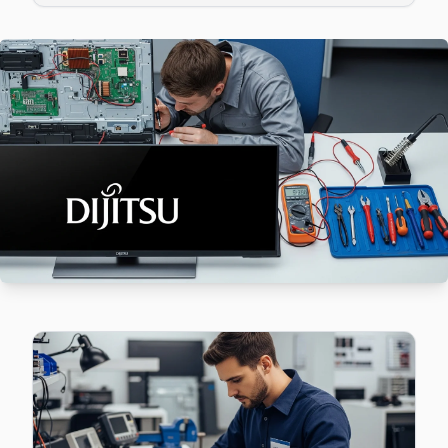
Bayrampaşa'da Muratpaşa mahallesi Dijitsu TV servisi için
Dijitsu Servis Merkezi →
Orta Dijitsu Servis
Orta mahallesi Dijitsu TV servis hattımız günlük olarak bu bö
Orta Dijitsu Açılmıyor Arıza →
Terazidere Dijitsu Servis
Bayrampaşa'nın Terazidere bölgesindeki Dijitsu müşterilerim
Terazidere Dijitsu Anakart Tamiri →
Vatan Dijitsu Servis
Bayrampaşa'da Vatan mahallesi Dijitsu TV servisi için kapı
Bayrampaşa Dijitsu Servis →
Yenidoğan Dijitsu Servis
Yenidoğan'deki Dijitsu TV kullanıcılarına ikinci el cihaz alı