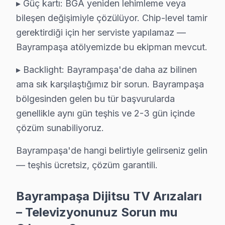
▸ Güç kartı: BGA yeniden lehimleme veya
— %8 parça tedarik bekleme (nadir model)
bileşen değişimiyle çözülüyor. Chip-level tamir
Dijitsu konusundaki 14 yıllık deneyimimiz, her yeni mo
gerektirdiği için her serviste yapılamaz —
Bayrampaşa'de müşteri memnuniyeti %95 — bu rakamı ko
Bayrampaşa atölyemizde bu ekipman mevcut.
Bayrampaşa Dijitsu Servisimizin Teknik hizmet
▸ Backlight: Bayrampaşa'de daha az bilinen
ama sık karşılaştığımız bir sorun. Bayrampaşa
Dijitsu panel arıza servisi Bayrampaşa'ın her noktasın
bölgesinden gelen bu tür başvurularda
genellikle aynı gün teşhis ve 2-3 gün içinde
çözüm sunabiliyoruz.
Uzmanlardan Cevaplar: Dijitsu TV Servisi
Bayrampaşa'de hangi belirtiyle gelirseniz gelin
Hafta sonu Dijitsu TV servisi alabilir miyim?
— teşhis ücretsiz, çözüm garantili.
Hafta içi ve hafta sonu Cumartesi dahil
09:00–19:00
arası 
Bayrampaşa Dijitsu TV Arızaları
Bayrampaşa semtinde Dijitsu ekran değişimi ne k
Dijitsu panel değişimi arıza kapsamına göre ₺1.500–₺8.000 a
– Televizyonunuz Sorun mu