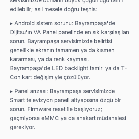
servisimizde bunların büyük çoğunluğu tamir
» Ekibimiz, her servis işlemini sanatsal bir titizlikle g
edilebilir; asıl mesele doğru teşhis:
Bayrampaşa'de televizyon servis ihtiyacınız için, güven
▸ Android sistem sorunu: Bayrampaşa'de
Bayrampaşa Dijitsu servis Merkezi
Dijitsu'ın VA Panel panelinde en sık karşılaşılan
Bayrampaşa Dijitsu uzman ekibimiz, Bayrampaşa bölge ge
sorun. Bayrampaşa servisimizde belirtisi
Bayrampaşa'de Dijitsu servis talebiniz için bizi arayab
genellikle ekranın tamamen ya da kısmen
Bayrampaşa'de Dijitsu teknik destek hizmetimiz TV arı
kararması, ya da renk kayması.
Bayrampaşa'de LED backlight tamiri ya da T-
Bayrampaşa Dijitsu servis ekibi olarak, Bayrampaşa'de D
Con kart değişimiyle çözülüyor.
Fabrika Servis Dijitsu Saha Deneyimi: Bayramp
▸ Panel arızası: Bayrampaşa servisimizde
Saha gözlemlerimiz — Bayrampaşa özelinde Dijitsu veri
Smart televizyon paneli altyapısına özgü bir
Bayrampaşa'deki Dijitsu başvuruları incelendiğinde en 
sorun. Firmware reset ile başlıyoruz;
Bayrampaşa'de son değerlendirme döneminde tamaml
geçmiyorsa eMMC ya da anakart müdahalesi
— %77 aynı gün teslim
gerekiyor.
— %15 2-3 gün içinde teslim