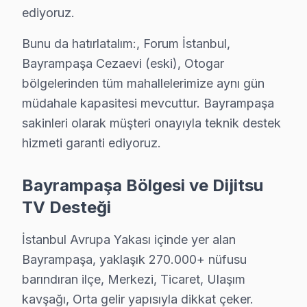
Bayrampaşa'de Dijitsu Hizmete Nasıl Ulaşılır?
ediyoruz.
Bayrampaşa'de Dijitsu televizyon servis ihtiyacınız iç
Bunu da hatırlatalım:, Forum İstanbul,
Telefon: 0850 811 14 36
Bayrampaşa Cezaevi (eski), Otogar
• Bayrampaşa'de aynı gün Dijitsu televizyon randevu
bölgelerinden tüm mahallelerimize aynı gün
• Belirlenen saatte uzman Dijitsu teknisyeni Bayrampa
müdahale kapasitesi mevcuttur. Bayrampaşa
• Bayrampaşa genelinde hızlı ve profesyonel Dijitsu te
sakinleri olarak müşteri onayıyla teknik destek
Bayrampaşa'de Yerinde Dijitsu Televizyon Servis Avantaj
hizmeti garanti ediyoruz.
Forum İstanbul, Bayrampaşa Cezaevi (eski), Otogar bölg
Bayrampaşa Bölgesi ve Dijitsu
Yazılı teklif almak istiyorsanız arayın. 0850 811 14 36
TV Desteği
Bayrampaşa Dijitsu Televizyon Servisi İçin Gü
İstanbul Avrupa Yakası içinde yer alan
Bayrampaşa bölgesinde Dijitsu televizyonunuz arızalan
Bayrampaşa, yaklaşık 270.000+ nüfusu
Bayrampaşa'deki Tecrübemiz: Bayrampaşa ve yakın çevre
barındıran ilçe, Merkezi, Ticaret, Ulaşım
Bayrampaşa Servis Güvencesi: Bayrampaşa'de gerçekleş
kavşağı, Orta gelir yapısıyla dikkat çeker.