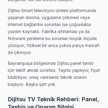
Bayrampaşa sakinleri Dijitsu arızasıyla karşılaştığında ilk ter
Bir not: Bayrampaşa servisimizde 4K veya HDR işlemesi sıra
Dijitsu Smart televizyon ünitesi platformunda
Bayrampaşa bölgesindeki yüksek TV kullanım yoğunluğu, servi
yaşanan donma, uygulama çökmesi veya
Ses tizi ya da basının çalışmaması Bayrampaşa servisimizde 
internet bağlantısı sorunları ise çoğunlukla
Bayrampaşa Dijitsu servis ekibimiz 2009'dan bu yana bölged
yazılım kaynaklı. Fabrika sıfırlaması ya da
firmware yenileme bu sorunları büyük ölçüde
Şunu da belirtelim: Bayrampaşa servisimizde ücretsiz arıza 
çözüyor; fiziksel bir arıza yoksa parça masrafı
Bayrampaşa Dijitsu servisi olarak bölgedeki her Dijitsu m
da çıkmıyor.
Bayrampaşa'de cihazı yenileme kararı vermeden önce ücretsi
Bayrampaşa mahallesi merkezli müşterilerimiz tamir sonrası
Bayrampaşa bölgesinde Dijitsu panel tamiri
Pratikte gözlemlediğimiz: Ses tizi ya da basının çalışmamas
için teklif almak ücretsiz. Teşhis yapılıyor, fiyat
Bayrampaşa'de Dijitsu TV sorununu çözmek istiyorsanız, Bay
bildiriliyor, onay verirseniz teknik onarım
Bayrampaşa servisimizde orijinal veya OEM standart yedek p
başlıyor. Başka şart yok.
Bayrampaşa'de doğru firma seçmek gereksiz parça değişimini
Dijitsu TV Teknik Rehberi: Panel,
Teşhis ve Onarım Bilgisi