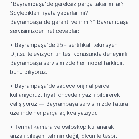
"Bayrampaşa'de gereksiz parça takar mılar?
C: Tamir tamamlandıktan sonra. Belgede yapılan işlem, k
Söyledikleri fiyata yaparlar mı?
S: Bayrampaşa'de tamir sırasında başka sorun bulunu
Bayrampaşa'de garanti verir mi?" Bayrampaşa
C: Bayrampaşa müşterisine haber verilerek, ek sorunun
servisimizden net cevaplar:
S: Bayrampaşa'de ekran'yi servis atölyesine götürme
• Bayrampaşa'de 25+ sertifikalı teknisyen
C: Hayır, Bayrampaşa genelinde ücretsiz kapıdan alım
Dijitsu televizyon ünitesi konusunda deneyimli.
S: Bayrampaşa'de tamir sonrası problem devam etmes
Bayrampaşa servisimizde her model farklıdır,
C: servisimizde garanti süresi içinde aynı sorunun tekra
bunu biliyoruz.
S: Bayrampaşa'de Dijitsu panel'lerde en sık karşılaşı
• Bayrampaşa'de sadece orijinal parça
C: Bayrampaşa servisimizde Dijitsu USB disk okuma hata
kullanıyoruz. fiyatı önceden yazılı bildirerek
S: Bayrampaşa'de Dijitsu 4K modeli modelinde hangi a
çalışıyoruz — Bayrampaşa servisimizde fatura
C: Bayrampaşa'de söz konusu model 4K modeli modelinde
üzerinde her parça açıkça yazıyor.
S: Bayrampaşa'de Dijitsu LED TV Smart arayüzü çalış
C: Bayrampaşa servisimize başvurmadan önce şunları de
• Termal kamera ve osiloskop kullanarak
arızalı bileşeni tahmin değil, ölçümle tespit