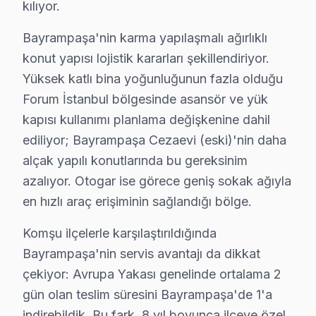
kılıyor.
1. Müşteri bildirir, servis ekibi arıza semptomlarını di
2. Termal kamera, osiloskop, ESR ölçer ile elektronik bil
Bayrampaşa'nin karma yapılaşmalı ağırlıklı
3. Arıza kaynağı tespit edilir: panel mi, anakart mı, güç
konut yapısı lojistik kararları şekillendiriyor.
Yüksek katlı bina yoğunluğunun fazla olduğu
4. Yazılı fiyat teklifi sunulur; onay olmadan işlem başla
Forum İstanbul bölgesinde asansör ve yük
5. Orijinal veya OEM eşdeğer Dijitsu parça ile onarım 
kapısı kullanımı planlama değişkenine dahil
6. Tüm fonksiyonlar kapsamlı test edilir; garanti belgesi 
ediliyor; Bayrampaşa Cezaevi (eski)'nin daha
bu TV ekran Bakım Tavsiyeleri
alçak yapılı konutlarında bu gereksinim
Dijitsu TV'ler için en yaygın kullanıcı hatası; güç dal
azalıyor. Otogar ise görece geniş sokak ağıyla
Dijitsu TV'niz arızalandığında verileri (uygulama prof
en hızlı araç erişiminin sağlandığı bölge.
Dijitsu güvenilirliği standartlarında Dijitsu servisimiz:
Komşu ilçelerle karşılaştırıldığında
Bayrampaşa'de Mahalle Dijitsu Servis Hizmeti
Bayrampaşa'nin servis avantajı da dikkat
çekiyor: Avrupa Yakası genelinde ortalama 2
Dijitsu görüntüleme sistemi arıza servisimiz Bayrampaş
gün olan teslim süresini Bayrampaşa'de 1'a
Kocatepe, Muratpaşa, Orta, Terazidere mahallelerinden
indirebildik. Bu fark, 8 yıl boyunca ilçeye özel