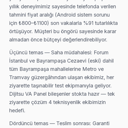
Çözüm hızı karşılaştırmasında Bayrampaşa iyi bir konu
yıllık deneyimimiz sayesinde telefonda verilen
tahmini fiyat aralığı (Android sistem sorunu
bu cihaz VA Panel teknolojisinin Bayrampaşa koşulların
için ₺800–₺1100) son vakalarla %91 tutarlılıkta
Güç yönetimi devresi ikinci kritik noktayı oluşturuyor
örtüşüyor. Müşteri bu öngörü sayesinde karar
bu TV LED panel mimarisinde ise piksel matris sürücü I
almadan önce bütçeyi değerlendirebiliyor.
Bayrampaşa'deki Dijitsu müşteri yolculuğunu dört kriti
İkinci temas — İlk iletişim: Telefon veya mesaj yoluyl
Üçüncü temas — Saha müdahalesi: Forum
İstanbul ve Bayrampaşa Cezaevi (eski) dahil
Üçüncü temas — Saha müdahalesi: Forum İstanbul ve Ba
tüm Bayrampaşa mahallelerine Metro ve
Dördüncü temas — Teslim sonrası: Garanti belgesi + kul
Tramvay güzergâhından ulaşan ekibimiz, her
Bayrampaşa'de Dijitsu panel tamiri için gerçekçi mali
ziyarette taşınabilir test ekipmanıyla geliyor.
Bu rakamlar Bayrampaşa'deki son 67 vakadan elde edile
Dijitsu VA Panel bileşenler stokta hazır — tek
Fiyatlandırma prensibimiz üç sütuna dayanıyor: Birincis
ziyarette çözüm 4 teknisyenlik ekibimizin
Avrupa Yakası'nda yer alan Bayrampaşa'nin servis lojis
hedefi.
Bayrampaşa'nin karma yapılaşmalı ağırlıklı konut yapıs
Dördüncü temas — Teslim sonrası: Garanti
Komşu ilçelerle karşılaştırıldığında Bayrampaşa'nin se