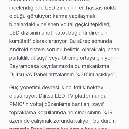
Kocatepe'de Dijitsu TV Servisi
incelendiğinde LED zincirinin en hassas nokta
olduğu görülüyor: karma yapılaşmalı
Kocatepe, genellikle yeni konut projeleri ile öne çıkark
binalardaki yinelenen voltaj geçici tepkileri,
Muratpaşa'da Dijitsu TV Servisi
LED dizisinin anot-katot bağlantı direncini
Muratpaşa, şehrin dinamik mahallelerinden biri olarak, Di
kümülatif olarak artırıyor. Bu süreç sonunda
Android sistem sorunu belirtisi olarak algılanan
Orta'da Dijitsu TV Servisi
parlaklık düşüşü veya titreme ortaya çıkıyor —
Orta Mahallesi, çeşitli yapılarla dolu zengin bir yerleşi
Bayrampaşa kayıtlarımızda bu mekanizma
Dijitsu VA Panel arızalarının %38'ini açıklıyor.
Terazidere'de Dijitsu TV Servisi
Güç yönetimi devresi ikinci kritik noktayı
Terazidere, sanayi ve konut alanlarının iç içe geçtiği bi
oluşturuyor. Dijitsu LED TV platformunda
Vatan'da Dijitsu TV Servisi
PMIC'ın voltaj düzenleme bantları, zayıf
Vatan Mahallesi, hem eski hem de yeni konut projeleri il
topraklama koşullarında nominal sınırın %19
üzerinde çalışmak zorunda kalıyor; bu durum
Yenidoğan'da Dijitsu TV Servisi