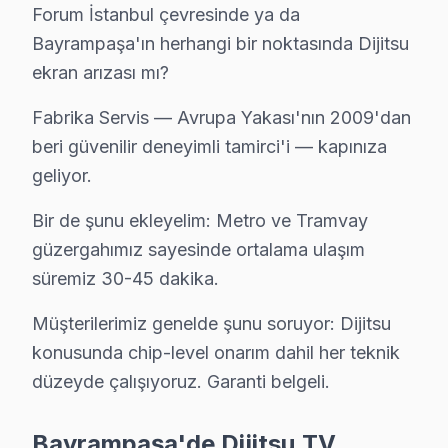
· Bayrampaşa'de
535+
Dijitsu TV tamiri
Forum İstanbul çevresinde ya da
· Müşteri memnuniyeti
%97
Bayrampaşa'ın herhangi bir noktasında Dijitsu
· Ortalama tamir süresi:
1–2 iş günü
ekran arızası mı?
· Tüm işlemler
2 yıl garantili
Fabrika Servis — Avrupa Yakası'nın 2009'dan
beri güvenilir deneyimli tamirci'i — kapınıza
Bu sayfayla ilgili hizmet sayfaları:
geliyor.
↑ Dijitsu Servis Ana Sayfası
Bir de şunu ekleyelim: Metro ve Tramvay
↑ Bayrampaşa TV Servis Merkezi
güzergahımız sayesinde ortalama ulaşım
süremiz 30-45 dakika.
Müşterilerimiz genelde şunu soruyor: Dijitsu
Bayrampaşa Yakın İlçelerde Dijitsu Servisi
konusunda chip-level onarım dahil her teknik
düzeyde çalışıyoruz. Garanti belgeli.
· Arnavutköy Dijitsu
· Avcılar Dijitsu
Bayrampaşa'de Dijitsu TV
· Bağcılar Dijitsu
· Bahçelievler Dijitsu