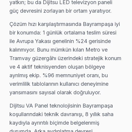
En Çok Etkilenen Model Serisi: DTL-5500.
yatkın; bu da Dijitsu LED televizyon paneli
güç devresini zorlayan bir ortam yaratıyor.
Bayrampaşa'daki Dijitsu ekran kullanıcılarının karşıla
Çözüm hızı karşılaştırmasında Bayrampaşa iyi
Bayrampaşa Mahallelerinde Dijitsu Servis Ka
bir konumda: 1 günlük ortalama teslim süresi
ile Avrupa Yakası genelinin %24 gerisinde
Altıntepsi'de Dijitsu TV Servisi
kalınmıyor. Bunu mümkün kılan Metro ve
Altıntepsi Mahallesi, elektrik altyapısının zamanla eski
Tramvay güzergâhı üzerindeki stratejik konum
Cevatpaşa'da Dijitsu TV Servisi
ve 4 aktif teknisyenden oluşan bölgeye
ayrılmış ekip. %96 memnuniyet oranı, bu
Cevatpaşa, modern konutların yanı sıra bazı eski binalar
verimlilik tablolarının kullanıcı deneyimine
İsmetpaşa'da Dijitsu TV Servisi
yansımasını sayısal olarak doğruluyor.
İsmetpaşa, yoğun nüfuslu bir mahalle olarak, her türlü e
Dijitsu VA Panel teknolojisinin Bayrampaşa
koşullarındaki teknik davranışı, 8 yıllık saha
Kartaltepe'de Dijitsu TV Servisi
kaydıyla ayrıntılı biçimde belgelenmiş
Kartaltepe Mahallesi, konforlu yaşam alanları ile dikka
durumda. Arka aydınlatma devresi