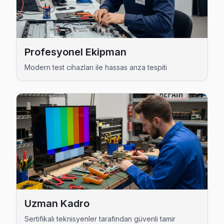
Bayrampaşa Dijitsu Servis →
Yıldırım Dijitsu Servis
Bayrampaşa'da Yıldırım mahallesi için Dijitsu TV fiyat teklifi
Profesyonel Ekipman
Yıldırım Dijitsu Açılmıyor Arıza →
Modern test cihazları ile hassas arıza tespiti
Bayrampaşa Dijitsu TV Servis Hizmet Bölgesi
Bayrampaşa bölgesine kapıya gelen Dijitsu TV tamir servisi hizm
Uzman Kadro
Sertifikalı teknisyenler tarafından güvenli tamir