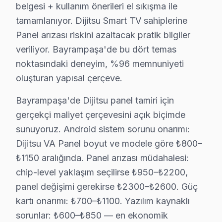
belgesi + kullanım önerileri el sıkışma ile
Bayrampaşa'deki Dijitsu servis hacmi takvim boyunca beş
tamamlanıyor. Dijitsu Smart TV sahiplerine
İkinci pik — Mart sonu: Bahar temizliği sırasında hasar
Panel arızası riskini azaltacak pratik bilgiler
Üçüncü pik — Haziran: Ramazan Bayramı ve yaz tatili ba
veriliyor. Bayrampaşa'de bu dört temas
Beşinci pik — Kasım: Alışveriş sezonu kampanyaları önc
noktasındaki deneyim, %96 memnuniyeti
Bayrampaşa'de Dijitsu servis tercihinde güven, fiyat ka
oluşturan yapısal çerçeve.
İkinci taahhüt — Garanti kapsamı: İşçilik 6 ay, orijina
Bayrampaşa'de Dijitsu panel tamiri için
Beşinci taahhüt — Bölge eşitliği: Forum İstanbul'tan 
gerçekçi maliyet çerçevesini açık biçimde
sunuyoruz. Android sistem sorunu onarımı:
Neden Bayrampaşa'de Dijitsu teknik desteği T
Dijitsu VA Panel boyut ve modele göre ₺800–
Bayrampaşa Dijitsu TV Ekran Anakart Profesyonel Servis ve T
₺1150 aralığında. Panel arızası müdahalesi:
Bayrampaşa'da Dijitsu ekran'niz bozulduğunda aklınıza
chip-level yaklaşım seçilirse ₺950–₺2200,
• Bayrampaşa'de 25+ sertifikalı teknisyen Dijitsu tele
panel değişimi gerekirse ₺2300–₺2600. Güç
• Bayrampaşa'de sadece orijinal parça kullanıyoruz. f
kartı onarımı: ₺700–₺1100. Yazılım kaynaklı
• Termal kamera ve osiloskop kullanarak arızalı bileşe
sorunlar: ₺600–₺850 — en ekonomik