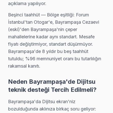
• İmzalı bu marka garanti belgesi: Bayrampaşa servis çık
açıklama yapılıyor.
• Dijitsu LED TV tamiri sonrası işçilik garantimiz eksiks
Beşinci taahhüt — Bölge eşitliği: Forum
• Bayrampaşa bu TV sonrası destek: Merak ettiğinizde
İstanbul'tan Otogar'e, Bayrampaşa Cezaevi
(eski)'den Bayrampaşa'nin çeper
Bayrampaşa'de Dijitsu TV Teknik Gözlem Rap
mahallelerine kadar aynı standart. Mesafe
Bayrampaşa servisimizde Dijitsu televizyon paneli onarı
fiyatı değiştirmiyor, standart düşürmüyor.
Dijitsu teknisyenlerimiz Metro ve Tramvay güzergahı ü
Bayrampaşa'de 8 yıldır bu beş taahhüt
Teknik açıdan değerlendirildiğinde Forum İstanbul aksı
tutuldu; %96 memnuniyet oranı bu tutarlılığın
rakamsal kanıtı.
Bayrampaşa Dijitsu TV Servisi – Sık Sorulan S
S: Bayrampaşa'de sabah aradığımda aynı gün servi
Neden Bayrampaşa'de Dijitsu
C: Evet, Bayrampaşa'de sabah 9-10 arası arama yapars
teknik desteği Tercih Edilmeli?
S: Bayrampaşa'de servis ücreti ödenmesine nasıl karar
Bayrampaşa'da Dijitsu ekran'niz
C: Bayrampaşa servisimizde arıza tespiti sonrası, yapıl
bozulduğunda aklınıza birkaç soru geliyor:
S: Bayrampaşa'de tamir belgesi ve fatura ne zaman ver