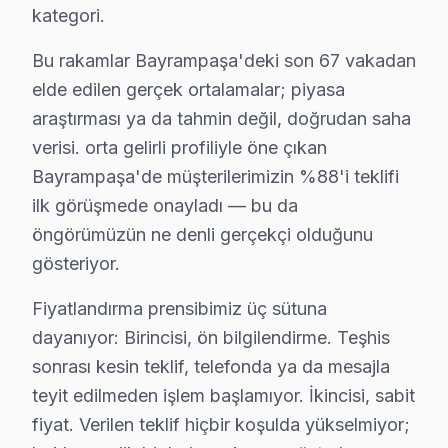
kategori.
Bunu da hatırlatalım:, Forum İstanbul, Bayrampaşa Cez
Bu rakamlar Bayrampaşa'deki son 67 vakadan
Bayrampaşa Bölgesi ve Dijitsu TV Desteği
elde edilen gerçek ortalamalar; piyasa
İstanbul Avrupa Yakası içinde yer alan Bayrampaşa, ya
araştırması ya da tahmin değil, doğrudan saha
verisi. orta gelirli profiliyle öne çıkan
Dijitsu TV'lerde Sık Görülen Arızalar
Bayrampaşa'de müşterilerimizin %88'i teklifi
Bayrampaşa'de Dijitsu LED görüntüleme sistemi teknoloj
ilk görüşmede onayladı — bu da
▸ Android sistem sorunu: Bayrampaşa'de Dijitsu'ın VA 
öngörümüzün ne denli gerçekçi olduğunu
▸ Panel arızası: Bayrampaşa servisimizde Smart televi
gösteriyor.
▸ Güç kartı: BGA yeniden lehimleme veya bileşen değiş
Fiyatlandırma prensibimiz üç sütuna
▸ Backlight: Bayrampaşa'de daha az bilinen ama sık ka
dayanıyor: Birincisi, ön bilgilendirme. Teşhis
Bayrampaşa'de hangi belirtiyle gelirseniz gelin — teşhi
sonrası kesin teklif, telefonda ya da mesajla
teyit edilmeden işlem başlamıyor. İkincisi, sabit
Bayrampaşa Dijitsu TV Arızaları – Televizyon
fiyat. Verilen teklif hiçbir koşulda yükselmiyor;
Bayrampaşa'de Dijitsu ekran arızası yaşanınca ilk düşün