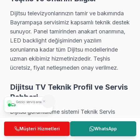
Dijitsu TV Tamir Maliyetleri – Bayrampaşa Bö
Dijitsu televizyonlarınızın tamir ve bakımında
Dijitsu arızasında Bayrampaşa müşterilerine ek indirim ve hızlı h
Bayrampaşa servisimiz kapsamlı teknik destek
sunuyor. Panel tamirinden anakart onarımına,
Arıza Türü
Fiyat Aralığı
Süre
LED backlight değişiminden yazılım
LCD/OLED Panel Tamiri
₺1.500 – ₺8.000
1–3 gün
sorunlarına kadar tüm Dijitsu modellerinde
uzman ekibimiz hizmetinizdedir. Teşhis
Anakart Tamiri
₺500 – ₺1.800
1–2 saa
ücretsiz, fiyat netleşmeden onay verilmez.
Arka Aydınlatma Değişimi
₺300 – ₺900
Aynı gü
Dijitsu TV Teknik Profil ve Servis
Besleme Kartı Tamiri
₺400 – ₺1.200
2–3 saa
Rehberi
Gezici servis aracımız
HDMI / Ses / USB Arızası
₺200 – ₺600
1 saat
1
araç
600 m
Dijitsu görüntüleme sistemi Teknik Servis
Ücretsiz Teşhis Hizmeti
ÜCRETSİZ
30–60 
Rehberi
Müşteri Hizmetleri
WhatsApp
* Bayrampaşa'deki yukarıdaki fiyatlar 2025 yılı standart tamir ücretler
Dijitsu televizyon paneli'lerde En Sık