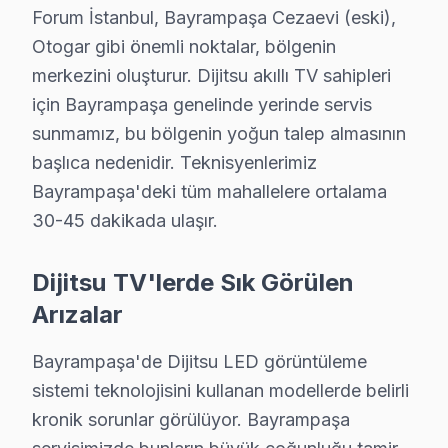
Bayrampaşa Dijitsu Sertifikalı Kadro: Dijitsu yetkili st
Forum İstanbul, Bayrampaşa Cezaevi (eski),
Bayrampaşa'de İtibar: Bayrampaşa ve çevresinde tercih 
Otogar gibi önemli noktalar, bölgenin
Yazılı teklif almak istiyorsanız arayın. 0850 811 14 36
merkezini oluşturur. Dijitsu akıllı TV sahipleri
için Bayrampaşa genelinde yerinde servis
Uzman Dijitsu Teknisyen Ekibimiz
sunmamız, bu bölgenin yoğun talep almasının
başlıca nedenidir. Teknisyenlerimiz
Bayrampaşa Dijitsu Bakım'in başarısı, Bayrampaşa ekib
Bayrampaşa'deki tüm mahallelere ortalama
• Bayrampaşa'de Dijitsu Yetkili Hizmet Sertifikasyonu
30-45 dakikada ulaşır.
Bayrampaşa teknisyenlerimiz Dijitsu tarafından resmi eği
• Bayrampaşa'de BGA ve SMD Lehimleme Uzmanlığı
Dijitsu TV'lerde Sık Görülen
Osiloskop, ESR ölçer ve termal kamera ile bozuk bileşe
Arızalar
• Yazılım ve Firmware Yükseltmesi
Smart televizyon yazılım sorunlarını, firmware günce
Bayrampaşa'de Dijitsu LED görüntüleme
• Bayrampaşa'de Sürekli Eğitim Programları
sistemi teknolojisini kullanan modellerde belirli
Bayrampaşa servisimizde modern teknolojilere ayak uyd
kronik sorunlar görülüyor. Bayrampaşa