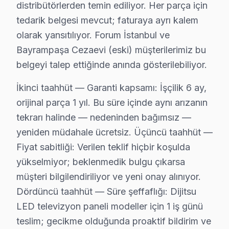
distribütörlerden temin ediliyor. Her parça için
Dijitsu TV İçin Bayrampaşa'deki Onarım hizme
tedarik belgesi mevcut; faturaya ayrı kalem
olarak yansıtılıyor. Forum İstanbul ve
Dijitsu ekran'niz için Bayrampaşa'de profesyonel çöz
Bayrampaşa Cezaevi (eski) müşterilerimiz bu
Görüntü Arızaları: Dijitsu'ın VA Panel ve LED panelle
belgeyi talep ettiğinde anında gösterilebiliyor.
Elektronik Kart Servisi: Güç kaynağı kapasitör patlam
Yazılım Müdahalesi: LED televizyon ünitesi platformu
İkinci taahhüt — Garanti kapsamı: İşçilik 6 ay,
orijinal parça 1 yıl. Bu süre içinde aynı arızanın
LED ve Aydınlatma: Backlight şerit tamiri veya değişim
tekrarı halinde — nedeninden bağımsız —
» Bayrampaşa ve çevre mahallelere aynı gün servis im
yeniden müdahale ücretsiz. Üçüncü taahhüt —
Dijitsu Servisi Garanti ve Sonrası Destek
Fiyat sabitliği: Verilen teklif hiçbir koşulda
yükselmiyor; beklenmedik bulgu çıkarsa
Bayrampaşa Dijitsu TV Servis Garanti Belgesi - 1 Yıl Parça Güv
müşteri bilgilendiriliyor ve yeni onay alınıyor.
Bayrampaşa Dijitsu akıllı TV müşterilerimize verdiğim
Dördüncü taahhüt — Süre şeffaflığı: Dijitsu
• 6 aylık işçilik güvencesi: Bayrampaşa'de Dijitsu arıza
LED televizyon paneli modeller için 1 iş günü
• Dijitsu yedek parça garantisi: Bayrampaşa'de taktığımız
teslim; gecikme olduğunda proaktif bildirim ve