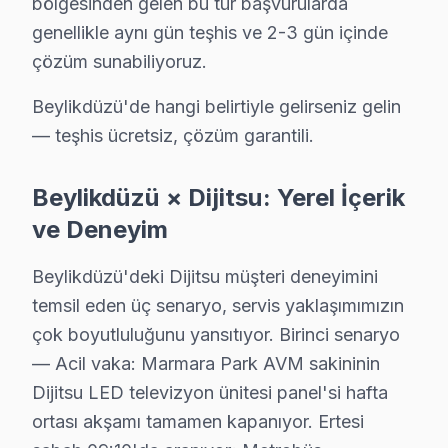
bölgesinden gelen bu tür başvurularda
Gürpınar'da Dijitsu TV Servisi
genellikle aynı gün teşhis ve 2-3 gün içinde
Gürpınar Mahallesi, modern yapılaşmanın etkisiyle birço
çözüm sunabiliyoruz.
Kavaklı'da Dijitsu TV Servisi
Beylikdüzü'de hangi belirtiyle gelirseniz gelin
Kavaklı Mahallesi'nde, elektrik altyapısının yetersizliğ
— teşhis ücretsiz, çözüm garantili.
Marmara'da Dijitsu TV Servisi
Beylikdüzü × Dijitsu: Yerel İçerik
Marmara Mahallesi, şehirleşmenin etkisiyle hızlı bir ge
ve Deneyim
Sahil'de Dijitsu TV Servisi
Beylikdüzü'deki Dijitsu müşteri deneyimini
Sahil Mahallesi, kıyı boyunca uzanan yapıların yanında,
temsil eden üç senaryo, servis yaklaşımımızın
çok boyutluluğunu yansıtıyor. Birinci senaryo
Türkoba'da Dijitsu TV Servisi
— Acil vaka: Marmara Park AVM sakininin
Türkoba Mahallesi, yeni yerleşim alanları ile birlikte,
Dijitsu LED televizyon ünitesi panel'si hafta
ortası akşamı tamamen kapanıyor. Ertesi
Yakuplu'da Dijitsu TV Servisi