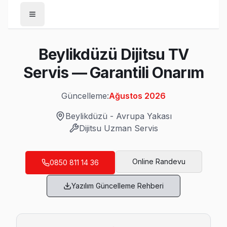
Anasayfa
Beylikdüzü Dijitsu TV
/
Beylikdüzü
Servis — Garantili Onarım
/
Dijitsu
Güncelleme:
Ağustos 2026
Son Güncelleme:
Ağustos 2026
Beylikdüzü
-
Avrupa Yakası
Dijitsu
Uzman Servis
Beylikdüzü'da Mahalle Mahalle Dijitsu TV S
Online Randevu
0850 811 14 36
Adnan Kahveci Dijitsu Servis
Yazılım Güncelleme Rehberi
Beylikdüzü'nın Adnan Kahveci bölgesindeki Dijitsu müşterile
Beylikdüzü Dijitsu Servis →