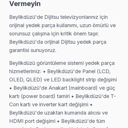
S: Beylikdüzü'de servis ücreti ödenmesine nasıl karar 
Vermeyin
C: Beylikdüzü servisimizde arıza tespiti sonrası, yapıla
Beylikdüzü'de Dijitsu televizyonlarınız için
S: Beylikdüzü'de tamir belgesi ve fatura ne zaman veri
orijinal yedek parça kullanımı, uzun ömürlü ve
C: Tamir tamamlandıktan sonra. Belgede yapılan işlem, k
sorunsuz çalışma için kritik önem taşır.
S: Beylikdüzü'de tamir sırasında başka sorun bulunur
Beylikdüzü'da orijinal Dijitsu yedek parça
C: Beylikdüzü müşterisine haber verilerek, ek sorunun 
garantisi sunuyoruz.
S: Beylikdüzü'de LED TV'yi servis atölyesine götürm
Beylikdüzü görüntüleme sistemi yedek parça
C: Hayır, Beylikdüzü genelinde ücretsiz kapıdan alım-
hizmetlerimiz: • Beylikdüzü'de Panel (LCD,
S: Beylikdüzü'de tamir sonrası problem devam etmesi
OLED, QLED) ve LED backlight strip değişimi
C: Beylikdüzü servisimizde garanti süresi içinde aynı s
• Beylikdüzü'de Anakart (mainboard) ve güç
S: Beylikdüzü'de Dijitsu televizyon paneli'lerde en sık
kartı (power board) tamiri • Beylikdüzü'de T-
C: atölyemizde Dijitsu Ses gecikmesi arızaları; anakart
Con kartı ve inverter kart değişimi •
S: Beylikdüzü'de Dijitsu 4K modeli modelinde hangi arı
Beylikdüzü'de uzaktan kumanda alıcısı ve
C: Beylikdüzü'de Dijitsu 4K modeli modelinde Ses gecik
HDMI port değişimi • Beylikdüzü'de tüm