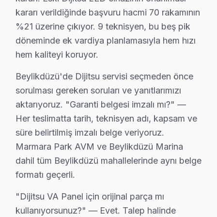
Dijitsu televizyonlarda sık karşılaşılan arıza türleri ve bel
kararı verildiğinde başvuru hacmi 70 rakamının
• Beylikdüzü'de Siyah Ekran / Görüntü Yok: LED backl
%21 üzerine çıkıyor. 9 teknisyen, bu beş pik
• Beylikdüzü'de Görüntü Var Ses Yok: Ses kartı veya
döneminde ek vardiya planlamasıyla hem hızı
• Beylikdüzü'de Kırmızı Işık Yanıp Sönüyor: Güç kartı
hem kaliteyi koruyor.
• Beylikdüzü'de Görüntüde Şerit / Çizgiler: Panel veya
Beylikdüzü'de Dijitsu servisi seçmeden önce
• Beylikdüzü'de Smart görüntüleme sistemi Donuyor: 
sorulması gereken soruları ve yanıtlarımızı
• Beylikdüzü'de televizyon paneli Açılmıyor: Kapasit
aktarıyoruz. "Garanti belgesi imzalı mı?" —
Beylikdüzü bölgenizdeki Dijitsu televizyon arızanız içi
Her teslimatta tarih, teknisyen adı, kapsam ve
süre belirtilmiş imzalı belge veriyoruz.
Beylikdüzü Dijitsu TV Montaj ve Kurulum – Uz
Marmara Park AVM ve Beylikdüzü Marina
Dijitsu televizyonunuz için Beylikdüzü'da profesyonel k
dahil tüm Beylikdüzü mahallelerinde aynı belge
Kurulum hizmetlerimiz kapsamında:
formatı geçerli.
• Beylikdüzü'de panel duvar askısı montajı (sabit, eğim
"Dijitsu VA Panel için orijinal parça mı
• Beylikdüzü servisimizde gizli kablo düzeni ve kanal 
kullanıyorsunuz?" — Evet. Talep halinde
• Beylikdüzü'de HDMI, ses sistemi ve uydu bağlantı 