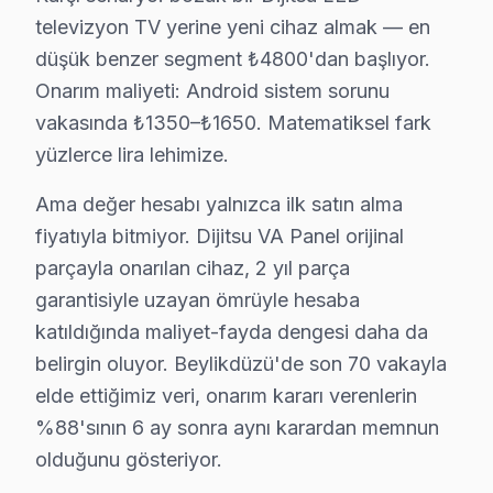
televizyon TV yerine yeni cihaz almak — en
Dijitsu TV'lerde Sık Görülen Arızalar
düşük benzer segment ₺4800'dan başlıyor.
Beylikdüzü'de Dijitsu LED televizyon paneli teknolojisi
Onarım maliyeti: Android sistem sorunu
▸ Android sistem sorunu: Beylikdüzü'de Dijitsu'ın VA P
vakasında ₺1350–₺1650. Matematiksel fark
▸ Panel arızası: Beylikdüzü servisimizde Smart televi
yüzlerce lira lehimize.
▸ Güç kartı: BGA yeniden lehimleme veya bileşen değiş
Ama değer hesabı yalnızca ilk satın alma
▸ Backlight: Beylikdüzü'de daha az bilinen ama sık kar
fiyatıyla bitmiyor. Dijitsu VA Panel orijinal
Beylikdüzü'de hangi belirtiyle gelirseniz gelin — teşhis
parçayla onarılan cihaz, 2 yıl parça
garantisiyle uzayan ömrüyle hesaba
Beylikdüzü × Dijitsu: Yerel İçerik ve Deneyim
katıldığında maliyet-fayda dengesi daha da
Beylikdüzü'deki Dijitsu müşteri deneyimini temsil ede
belirgin oluyor. Beylikdüzü'de son 70 vakayla
İkinci senaryo — Chip-level müdahale: Beylikdüzü Marin
elde ettiğimiz veri, onarım kararı verenlerin
Üçüncü senaryo — Yazılım sorunu: TÜYAP Fuar Merkezi ma
%88'sının 6 ay sonra aynı karardan memnun
olduğunu gösteriyor.
Beylikdüzü'de Dijitsu televizyon paneli onarımında p