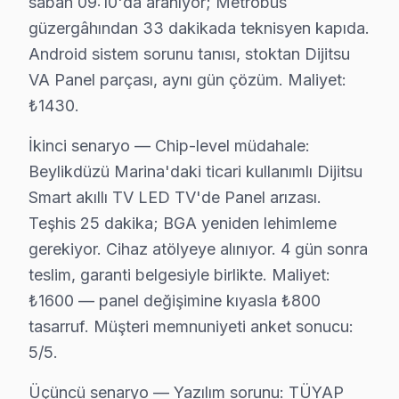
sabah 09:10'da aranıyor; Metrobüs
Yakuplu Mahallesi, gelişen yapılaşmanın yanı sıra, elekt
güzergâhından 33 dakikada teknisyen kapıda.
Android sistem sorunu tanısı, stoktan Dijitsu
Dijitsu Firmware ve Yazılım Sorunları 2025
VA Panel parçası, aynı gün çözüm. Maliyet:
Dijitsu TV'lerinde yaşanan firmware ve yazılım sorunları
₺1430.
1.
Panel/Ekran Değişimi:
Ekran değişimi fiyatları, ekr
İkinci senaryo — Chip-level müdahale:
2.
Anakart Tamiri:
Modeller arasında ciddi fiyat farklı
Beylikdüzü Marina'daki ticari kullanımlı Dijitsu
3.
Güç Kartı, LED Backlight, T-Con Kart:
Bu parçaları
Smart akıllı TV LED TV'de Panel arızası.
4.
Yazılım/Firmware İşlemleri:
Yazılım sorunları için g
Teşhis 25 dakika; BGA yeniden lehimleme
5.
Yerinde Servis vs Atölye Fiyat Farkı:
Yerinde servis
gerekiyor. Cihaz atölyeye alınıyor. 4 gün sonra
teslim, garanti belgesiyle birlikte. Maliyet:
Dijitsu TV'lerinin garanti durumu, tamirin maliyetine do
₺1600 — panel değişimine kıyasla ₺800
Beylikdüzü'de Dijitsu Teknik Servis: Fabrika U
tasarruf. Müşteri memnuniyeti anket sonucu:
5/5.
bölgemizde Dijitsu TV'leri için teknik servis çözümleri
Yedek parça temininde ise, orijinal parçaların sağlanm
Üçüncü senaryo — Yazılım sorunu: TÜYAP