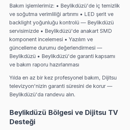
Bakım işlemlerimiz: • Beylikdüzü'de iç temizlik
Beylikdüzü Sektör Deneyimi: Beylikdüzü ve çevre bölgel
ve soğutma verimliliği artırımı • LED şerit ve
Beylikdüzü'de Profesyonel Garanti: Beylikdüzü servisimi
backlight yoğunluğu kontrolü — Beylikdüzü
söz konusu model Marka Eğitimi: Dijitsu yetkili hizmet 
servisimizde • Beylikdüzü'de anakart SMD
Beylikdüzü Referansları: Beylikdüzü sakinlerinin tercih
komponent incelemesi • Yazılım ve
Akşama kadar çözüm için şimdi arayın. 0850 811 14 3
güncelleme durumu değerlendirmesi —
Beylikdüzü • Beylikdüzü'de garanti kapsamı
Uzman Dijitsu Teknisyen Ekibimiz
ve bakım raporu hazırlanması
Beylikdüzü Dijitsu Hizmet'in başarısı, Beylikdüzü ekibi
Yılda en az bir kez profesyonel bakım, Dijitsu
• Beylikdüzü'de Dijitsu Yetkili Bakım Sertifikasyonu
televizyon'nizin garanti süresini de korur —
Beylikdüzü teknisyenlerimiz Dijitsu tarafından resmi eğit
Beylikdüzü'da randevu alın.
• Beylikdüzü'de BGA ve SMD Lehimleme Uzmanlığı
Anakart üzerindeki mikro arızaları tahmin değil, ölçüm
Beylikdüzü Bölgesi ve Dijitsu TV
• Yazılım ve Firmware Yükseltmesi
Desteği
Wi-Fi bağlantı sorunlarından fabrika ayarları sıfırlam