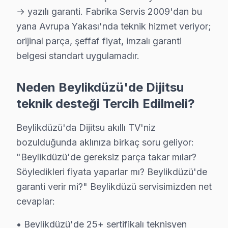
→ yazılı garanti. Fabrika Servis 2009'dan bu
· Bakırköy Dijitsu
· Başakşehir Dijitsu
yana Avrupa Yakası'nda teknik hizmet veriyor;
orijinal parça, şeffaf fiyat, imzalı garanti
· Bayrampaşa Dijitsu
· Beşiktaş Dijitsu
belgesi standart uygulamadır.
Neden Beylikdüzü'de Dijitsu
Beylikdüzü Diğer Marka Servisleri
teknik desteği Tercih Edilmeli?
· Beylikdüzü Sony
· Beylikdüzü Philips
Beylikdüzü'da Dijitsu akıllı TV'niz
· Beylikdüzü Hi-Level
· Beylikdüzü iFFALCON
bozulduğunda aklınıza birkaç soru geliyor:
"Beylikdüzü'de gereksiz parça takar mılar?
· Beylikdüzü Samsung
· Beylikdüzü LG
Söyledikleri fiyata yaparlar mı? Beylikdüzü'de
garanti verir mi?" Beylikdüzü servisimizden net
· Beylikdüzü Panasonic
· Beylikdüzü Toshiba
cevaplar:
• Beylikdüzü'de 25+ sertifikalı teknisyen