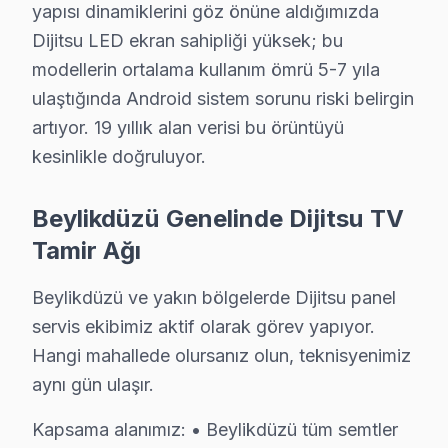
• Ses kartı/hoparlör tamiri: ₺300 – ₺700
yapısı dinamiklerini göz önüne aldığımızda
• Anakart tamiri/değişimi: ₺500 – ₺1.800
Dijitsu LED ekran sahipliği yüksek; bu
• Yazılım güncelleme ve hata giderme: ₺200 – ₺500
modellerin ortalama kullanım ömrü 5-7 yıla
ulaştığında Android sistem sorunu riski belirgin
• T-Con kartı değişimi: ₺350 – ₺900
artıyor. 19 yıllık alan verisi bu örüntüyü
Beylikdüzü'de fiyata dahil olanlar:
kesinlikle doğruluyor.
• Arıza tespiti (teşhis)
• İşçilik maliyeti
Beylikdüzü Genelinde Dijitsu TV
• 2 yıl garanti (parça + işçilik)
Tamir Ağı
• Sigortalı taşıma (gerekirse)
Beylikdüzü'da Dijitsu TV için fiyat almak: Hattımızı aray
Beylikdüzü ve yakın bölgelerde Dijitsu panel
servis ekibimiz aktif olarak görev yapıyor.
Beylikdüzü Dijitsu TV Teknik Destek Kapsamı
Hangi mahallede olursanız olun, teknisyenimiz
Beylikdüzü'de Dijitsu TV sahiplerine sunduğumuz tekni
aynı gün ulaşır.
VA Panel/LED Panel ve Ekran Onarımı: Renk bozulması, 
Kapsama alanımız: • Beylikdüzü tüm semtler
Kart Düzeyinde Onarım: Ana kart, güç kartı ve T-Con 