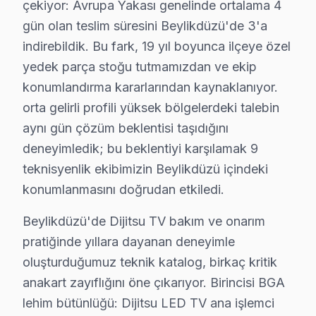
çekiyor: Avrupa Yakası genelinde ortalama 4
Beylikdüzü'de Dijitsu servis hizmetlerimizde sunduğum
gün olan teslim süresini Beylikdüzü'de 3'a
Beylikdüzü garanti kapsamımız — Beylikdüzü servisimiz
indirebildik. Bu fark, 19 yıl boyunca ilçeye özel
• Beylikdüzü'de işçilik garantisi: 2 yıl
yedek parça stoğu tutmamızdan ve ekip
• Beylikdüzü servisimizde yedek parça garantisi: 2 yıl (
konumlandırma kararlarından kaynaklanıyor.
• Beylikdüzü'de aynı arızanın tekrarında ücretsiz mü
orta gelirli profili yüksek bölgelerdeki talebin
aynı gün çözüm beklentisi taşıdığını
• Beylikdüzü servisimizde garanti belgesi ve fatura ile 
deneyimledik; bu beklentiyi karşılamak 9
Beylikdüzü'de garanti dışı durumlar: Kullanıcı kaynaklı h
teknisyenlik ekibimizin Beylikdüzü içindeki
Beylikdüzü Dijitsu Orijinal Yedek Parça – Kal
konumlanmasını doğrudan etkiledi.
Beylikdüzü'de Dijitsu televizyonlarınız için orijinal y
Beylikdüzü'de Dijitsu TV bakım ve onarım
Beylikdüzü görüntüleme sistemi yedek parça hizmetler
pratiğinde yıllara dayanan deneyimle
• Beylikdüzü'de Panel (LCD, OLED, QLED) ve LED backl
oluşturduğumuz teknik katalog, birkaç kritik
anakart zayıflığını öne çıkarıyor. Birincisi BGA
• Beylikdüzü'de Anakart (mainboard) ve güç kartı (po
lehim bütünlüğü: Dijitsu LED TV ana işlemci
• Beylikdüzü'de T-Con kartı ve inverter kart değişimi