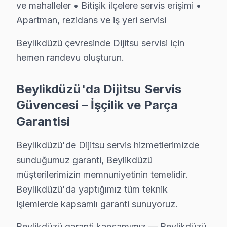
ve mahalleler • Bitişik ilçelere servis erişimi •
Smart TV Platform Sorunları: LED akıllı TV ve Smart 
Apartman, rezidans ve iş yeri servisi
Port ve Bağlantı Tamiri: HDMI, USB ve optik ses çıkış
Beylikdüzü çevresinde Dijitsu servisi için
» Beylikdüzü genelinde mobil servis ekibimizle yerinde
hemen randevu oluşturun.
Şeffaf Fiyatlandırma ve Müşteri Memnuniyeti
Beylikdüzü'da Dijitsu Servis
Servis sürecinin başından sonuna kadar şeffaf fiyat pol
Güvencesi – İşçilik ve Parça
Ücretsiz Arıza Tespiti: Beylikdüzü'de arıza tespiti tam
Garantisi
Şeffaf Fiyat Teklifi: Hangi bileşenlerin değişeceğini, h
Garantili Servis Avantajı: 6 ay-2 yıl garanti ile aynı s
Beylikdüzü'de Dijitsu servis hizmetlerimizde
» Basit arızalarda aynı gün servis tamamlanır. Karmaş
sunduğumuz garanti, Beylikdüzü
müşterilerimizin memnuniyetinin temelidir.
Dijitsu Servisi Garanti ve Sonrası Destek
Beylikdüzü'da yaptığımız tüm teknik
işlemlerde kapsamlı garanti sunuyoruz.
Beylikdüzü Dijitsu TV Servis Garanti Belgesi - 1 Yıl Parça Güve
Beylikdüzü Dijitsu televizyon müşterilerimize verdiğim
Beylikdüzü garanti kapsamımız — Beylikdüzü