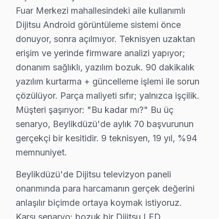
Sonuç olarak, Beylikdüzü’ndeki Dijitsu TV sahipleri i
Fuar Merkezi mahallesindeki aile kullanımlı
Dijitsu Android görüntüleme sistemi önce
donuyor, sonra açılmıyor. Teknisyen uzaktan
Beylikdüzü Dijitsu servis - TV Tamiri
erişim ve yerinde firmware analizi yapıyor;
Beylikdüzü'da Dijitsu televizyon'si olan herkes bir gün 
donanım sağlıklı, yazılım bozuk. 90 dakikalık
Marmara Park AVM aksı, Metrobüs ve E-5 Karayolu güz
yazılım kurtarma + güncelleme işlemi ile sorun
25+ sertifikalı teknisyen, orijinal parça, 2 yıl garanti, ş
çözülüyor. Parça maliyeti sıfır; yalnızca işçilik.
Müşteri şaşırıyor: "Bu kadar mı?" Bu üç
Neden Beylikdüzü'de Dijitsu teknik desteği Te
senaryo, Beylikdüzü'de aylık 70 başvurunun
Beylikdüzü Dijitsu TV Ekran Anakart Profesyonel Servis ve Tam
gerçekçi bir kesitidir. 9 teknisyen, 19 yıl, %94
Beylikdüzü'da Dijitsu akıllı TV'niz bozulduğunda aklın
memnuniyet.
• Beylikdüzü'de 25+ sertifikalı teknisyen Dijitsu LED 
Beylikdüzü'de Dijitsu televizyon paneli
• Beylikdüzü'de sadece orijinal parça kullanıyoruz. ik
onarımında para harcamanın gerçek değerini
• Termal kamera ve osiloskop kullanarak arızalı bileşe
anlaşılır biçimde ortaya koymak istiyoruz.
Bunu bilmek işinize yarar:, Marmara Park AVM, Beylik
Karşı senaryo: bozuk bir Dijitsu LED