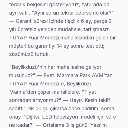
tedarik belgesini gösteriyoruz; faturada da
• Beylikdüzü'de Smart akıllı TV ağ yapılandırması ve
ayrı satır. "Aynı sorun tekrar ederse ne olur?"
• Beylikdüzü servisimizde ekran kalibrasyon ve görünt
— Garanti süresi içinde (işçilik 6 ay, parça 2
Beylikdüzü'da aynı gün LED TV kurulum randevusu için
yıl) ücretsiz yeniden müdahale, tartışmasız.
TÜYAP Fuar Merkezi mahallesinden gelen bir
Beylikdüzü Dijitsu Servis Hizmeti – Yerinde T
müşteri bu garantiyi 14 ay sonra test etti;
Beylikdüzü'de aniden arızalanan Dijitsu televizyon pan
sözümüzü tuttuk.
Beylikdüzü'de yerinde servis avantajları:
"Beylikdüzü'nin her mahallesine geliyor
• Beylikdüzü'de yerinde teşhis ve anlık fiyat teklifi
musunuz?" — Evet. Marmara Park AVM'tan
• Beylikdüzü servisimizde parça onayınız olmadan iş
TÜYAP Fuar Merkezi'e, Beylikdüzü
• Beylikdüzü'de sertifikalı teknisyen ile güvenli servis
Marina'den çeper mahallelere. "Fiyat
• Beylikdüzü servisimizde servis belgesi ve garanti fişi v
sonradan artıyor mu?" — Hayır. Kesin teklif
• Beylikdüzü'de ek arıza çıkması halinde bilgilendirme
sabittir; ek bulgu çıkarsa önce bildirim, sonra
Beylikdüzü'da Dijitsu yetkili servis kalitesinde hizmet a
onay. "Dijitsu LED televizyon modeli için süre
ne kadar?" — Ortalama 3 iş günü. Yazılım