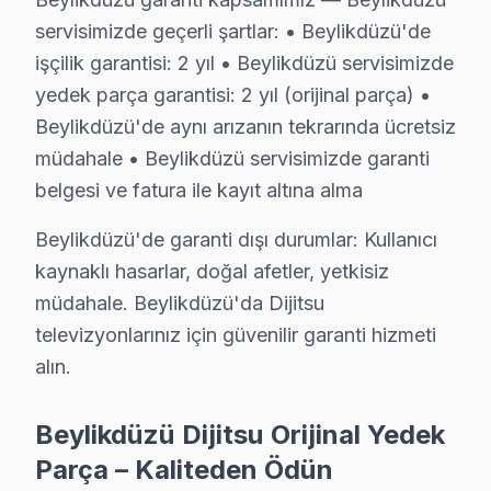
• 6 aylık işçilik güvencesi: Beylikdüzü'de Dijitsu arızas
servisimizde geçerli şartlar: • Beylikdüzü'de
• Dijitsu yedek parça garantisi: Beylikdüzü'de taktığımız 
işçilik garantisi: 2 yıl • Beylikdüzü servisimizde
• İmzalı Dijitsu garanti belgesi: Beylikdüzü servis çıkışın
yedek parça garantisi: 2 yıl (orijinal parça) •
• Dijitsu ekran tamiri sonrası işçilik garantimiz eksiksiz
Beylikdüzü'de aynı arızanın tekrarında ücretsiz
müdahale • Beylikdüzü servisimizde garanti
• Beylikdüzü Dijitsu sonrası destek: Merak ettiğinizde 
belgesi ve fatura ile kayıt altına alma
Beylikdüzü Dijitsu Servis Bölge Kapsamı
Beylikdüzü'de garanti dışı durumlar: Kullanıcı
Beylikdüzü'de Dijitsu servis kapsamımız Marmara Park
kaynaklı hasarlar, doğal afetler, yetkisiz
Marmara Park AVM yakınındaki Dijitsu kullanıcıları ra
müdahale. Beylikdüzü'da Dijitsu
Ekibimiz Marmara Park AVM ve Beylikdüzü Marina odak
televizyonlarınız için güvenilir garanti hizmeti
alın.
Beylikdüzü Dijitsu TV Servisi – Sık Sorulan Sor
S: Beylikdüzü'de sabah aradığımda aynı gün servis
Beylikdüzü Dijitsu Orijinal Yedek
C: Evet, Beylikdüzü'de sabah 9-10 arası arama yaparsan
Parça – Kaliteden Ödün