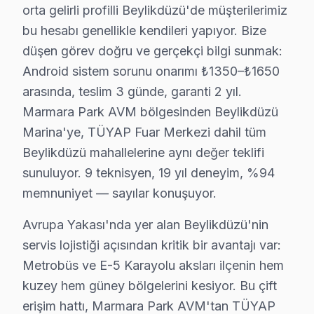
Ama değer hesabı yalnızca ilk satın alma fiyatıyla bit
orta gelirli profilli Beylikdüzü'de müşterilerimiz
orta gelirli profilli Beylikdüzü'de müşterilerimiz bu
bu hesabı genellikle kendileri yapıyor. Bize
Avrupa Yakası'nda yer alan Beylikdüzü'nin servis loji
düşen görev doğru ve gerçekçi bilgi sunmak:
Beylikdüzü'nin yeni yerleşim ağırlıklı konut yapısı lo
Android sistem sorunu onarımı ₺1350–₺1650
arasında, teslim 3 günde, garanti 2 yıl.
Komşu ilçelerle karşılaştırıldığında Beylikdüzü'nin se
Marmara Park AVM bölgesinden Beylikdüzü
Beylikdüzü'de Dijitsu TV bakım ve onarım pratiğinde yı
Marina'ye, TÜYAP Fuar Merkezi dahil tüm
İkincisi anakart güç düzlemleri: Dijitsu Smart akıllı
Beylikdüzü mahallelerine aynı değer teklifi
Üçüncüsü eMMC depolama: Dijitsu Android modellerinde 
sunuluyor. 9 teknisyen, 19 yıl deneyim, %94
Beylikdüzü'deki söz konusu model servis hacmi takvim b
memnuniyet — sayılar konuşuyor.
İkinci pik — Mart sonu: Bahar temizliği sırasında hasar
Avrupa Yakası'nda yer alan Beylikdüzü'nin
Üçüncü pik — Haziran: Ramazan Bayramı ve yaz tatili b
servis lojistiği açısından kritik bir avantajı var:
Beşinci pik — Kasım: Alışveriş sezonu kampanyaları ön
Metrobüs ve E-5 Karayolu aksları ilçenin hem
Beylikdüzü'de Dijitsu servisi seçmeden önce sorulması 
kuzey hem güney bölgelerini kesiyor. Bu çift
"Dijitsu VA Panel için orijinal parça mı kullanıyorsunu
erişim hattı, Marmara Park AVM'tan TÜYAP