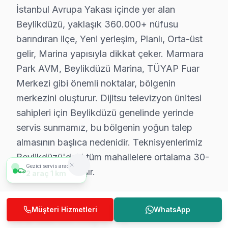
• Beylikdüzü'de Sürekli Eğitim Programları
İstanbul Avrupa Yakası içinde yer alan
Beylikdüzü, yaklaşık 360.000+ nüfusu
Her yıl marka sertifikasyon programlarına katılarak tek
barındıran ilçe, Yeni yerleşim, Planlı, Orta-üst
» Ekibimiz, her servis işlemini sanatsal bir titizlikle g
gelir, Marina yapısıyla dikkat çeker. Marmara
Beylikdüzü'de televizyon servis ihtiyacınız için, güven
Park AVM, Beylikdüzü Marina, TÜYAP Fuar
Merkezi gibi önemli noktalar, bölgenin
Beylikdüzü Dijitsu servis Merkezi
merkezini oluşturur. Dijitsu televizyon ünitesi
Beylikdüzü Dijitsu uzman ekibimiz, Beylikdüzü bölge gen
sahipleri için Beylikdüzü genelinde yerinde
Beylikdüzü'de Dijitsu servis talebiniz için bizi arayabi
servis sunmamız, bu bölgenin yoğun talep
Beylikdüzü'de Dijitsu teknik destek hizmetimiz TV arız
almasının başlıca nedenidir. Teknisyenlerimiz
Beylikdüzü Dijitsu servis ekibi olarak, Beylikdüzü'de Di
Beylikdüzü'deki tüm mahallelere ortalama 30-
Gezici servis aracımız
45 dakikada ulaşır.
3
araç
1,5 km
Beylikdüzü'de Dijitsu Tamiri — 2009'dan Bu 
2009'dan bugüne Dijitsu servis deneyimimizin Beylikd
Beylikdüzü Mahalle Bazlı Dijitsu
Müşteri Hizmetleri
WhatsApp
İlk yıllarda Dijitsu TV'lerde en büyük sorun Android 
TV Servis Kapsamı