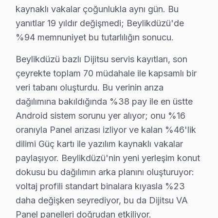
Dijitsu Servis Teknisyenleri – Beylikdüzü Pro
kaynaklı vakalar çoğunlukla aynı gün. Bu
yanıtlar 19 yıldır değişmedi; Beylikdüzü'de
Doğru teşhis ve kalıcı çözüm, deneyimli teknisyenle 
%94 memnuniyet bu tutarlılığın sonucu.
Teknisyen yetkinliklerimiz:
• Beylikdüzü'de fabrika eğitimli teknik uzmanlar
Beylikdüzü bazlı Dijitsu servis kayıtları, son
• Dijital teşhis ekipmanı kullanımı
çeyrekte toplam 70 müdahale ile kapsamlı bir
• Beylikdüzü servisimizde panel ölçüm ve oscilloskop a
veri tabanı oluşturdu. Bu verinin arıza
dağılımına bakıldığında %38 pay ile en üstte
• Beylikdüzü'de müşteri yorumları ile kanıtlanmış kalit
Android sistem sorunu yer alıyor; onu %16
• Sürekli eğitim ve teknoloji takibi
oranıyla Panel arızası izliyor ve kalan %46'lik
TV'niz Beylikdüzü'da profesyonel ellerde — kalıcı onarı
dilimi Güç kartı ile yazılım kaynaklı vakalar
Dijitsu TV'nizin Ömrünü Uzatmanın Yolları – B
paylaşıyor. Beylikdüzü'nin yeni yerleşim konut
dokusu bu dağılımın arka planını oluşturuyor:
Dijitsu panel ürünlerinizden uzun yıllar verim almak iç
voltaj profili standart binalara kıyasla %23
TV uzun ömür için ipuçları:
daha değişken seyrediyor, bu da Dijitsu VA
• Beylikdüzü'de yılda 1-2 kez profesyonel bakım yaptı
Panel panelleri doğrudan etkiliyor.