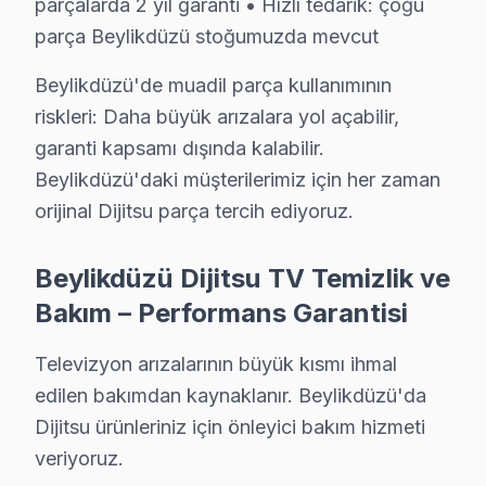
S: Beylikdüzü'de Dijitsu ekran Smart arayüzü çalışmı
parçalarda 2 yıl garanti • Hızlı tedarik: çoğu
parça Beylikdüzü stoğumuzda mevcut
C: Beylikdüzü servisimize başvurmadan önce şunları den
Beylikdüzü'de muadil parça kullanımının
Beylikdüzü'de Dijitsu Hizmete Nasıl Ulaşılır?
riskleri: Daha büyük arızalara yol açabilir,
Beylikdüzü sakinleri için Dijitsu televizyon servisi her
garanti kapsamı dışında kalabilir.
Telefon: 0850 811 14 36
Beylikdüzü'daki müşterilerimiz için her zaman
• Beylikdüzü'de WhatsApp üzerinden de destek
orijinal Dijitsu parça tercih ediyoruz.
• Beylikdüzü genelinde aynı gün Dijitsu televizyon serv
Beylikdüzü Dijitsu TV Temizlik ve
• Beylikdüzü'ye belirlenen saatte Dijitsu uzmanı gönd
Bakım – Performans Garantisi
Beylikdüzü Yerinde Servis Detayları: Beylikdüzü'de Dijit
Marmara Park AVM, Beylikdüzü Marina, TÜYAP Fuar Merk
Televizyon arızalarının büyük kısmı ihmal
Akşama kadar çözüm için şimdi arayın. 0850 811 14 3
edilen bakımdan kaynaklanır. Beylikdüzü'da
Dijitsu ürünleriniz için önleyici bakım hizmeti
Beylikdüzü Dijitsu Televizyon Servisi İçin Güve
veriyoruz.
Beylikdüzü'de Dijitsu marka televizyonunuz arızalandığ