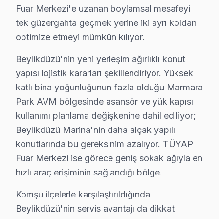
"Beylikdüzü'nin her mahallesine geliyor musunuz?" — E
Fuar Merkezi'e uzanan boylamsal mesafeyi
Beylikdüzü bazlı Dijitsu servis kayıtları, son çeyrekte
tek güzergahta geçmek yerine iki ayrı koldan
Coğrafi kırılıma geçildiğinde Marmara Park AVM bölgesi
optimize etmeyi mümkün kılıyor.
Servis kalitesi tarafında ise tablo belirgin biçimde ol
Beylikdüzü'nin yeni yerleşim ağırlıklı konut
yapısı lojistik kararları şekillendiriyor. Yüksek
Beylikdüzü Genelinde Dijitsu TV Tamir Ağı
katlı bina yoğunluğunun fazla olduğu Marmara
Beylikdüzü ve yakın bölgelerde Dijitsu panel servis eki
Park AVM bölgesinde asansör ve yük kapısı
Kapsama alanımız:
kullanımı planlama değişkenine dahil ediliyor;
• Beylikdüzü tüm semtler ve mahalleler
Beylikdüzü Marina'nin daha alçak yapılı
• Bitişik ilçelere servis erişimi
konutlarında bu gereksinim azalıyor. TÜYAP
• Apartman, rezidans ve iş yeri servisi
Fuar Merkezi ise görece geniş sokak ağıyla en
Beylikdüzü çevresinde Dijitsu servisi için hemen rande
hızlı araç erişiminin sağlandığı bölge.
Komşu ilçelerle karşılaştırıldığında
Beylikdüzü'da Dijitsu Servis Güvencesi – İşçil
Beylikdüzü'nin servis avantajı da dikkat
Dijitsu TV Servis Garanti Belgesi – Yazılı ve İmzalı Güvence