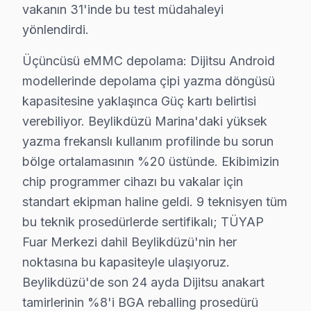
vakanın 31'inde bu test müdahaleyi
Beylikdüzü Bölgesi ve Dijitsu TV Desteği
yönlendirdi.
İstanbul Avrupa Yakası içinde yer alan Beylikdüzü, yak
Üçüncüsü eMMC depolama: Dijitsu Android
modellerinde depolama çipi yazma döngüsü
Beylikdüzü Mahalle Bazlı Dijitsu TV Servis K
kapasitesine yaklaşınca Güç kartı belirtisi
Beylikdüzü genelinde Dijitsu akıllı TV teknik servis h
verebiliyor. Beylikdüzü Marina'daki yüksek
Adnan Kahveci, Barış, Büyükşehir, Cumhuriyet mahallel
yazma frekanslı kullanım profilinde bu sorun
Dereağzı, Gürpınar, Kavaklı, Marmara bölgelerinde de
bölge ortalamasının %20 üstünde. Ekibimizin
Sahil, Türkoba, Yakuplu ve çevresinde de Beylikdüzü Di
chip programmer cihazı bu vakalar için
standart ekipman haline geldi. 9 teknisyen tüm
Dijitsu TV Teknik Rehberi: Panel, Teşhis ve Ona
bu teknik prosedürlerde sertifikalı; TÜYAP
Dijitsu televizyonlarınızın müdahale ve bakımında Bey
Fuar Merkezi dahil Beylikdüzü'nin her
noktasına bu kapasiteyle ulaşıyoruz.
Dijitsu TV Teknik Profil ve Servis Rehberi
Beylikdüzü'de son 24 ayda Dijitsu anakart
Dijitsu televizyon ünitesi Teknik Servis Rehberi
tamirlerinin %8'i BGA reballing prosedürü