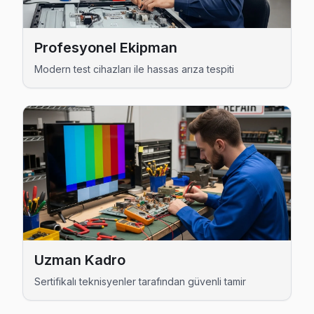
Dijitsu Servis Merkezi →
Yakuplu Dijitsu Servis
Profesyonel Ekipman
Yakuplu sakinleri için Dijitsu TV tamir hizmetimiz: teşhis üc
Modern test cihazları ile hassas arıza tespiti
Dijitsu Servis Merkezi →
Beylikdüzü Dijitsu TV Servis Hizmet Bölgesi
Beylikdüzü bölgesine kapıya gelen Dijitsu TV tamir servisi hizme
Uzman Kadro
Sertifikalı teknisyenler tarafından güvenli tamir