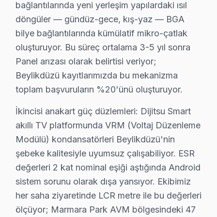
bağlantılarında yeni yerleşim yapılardaki ısıl
• Beylikdüzü'de uzaktan kumanda alıcısı ve HDMI port
döngüler — gündüz-gece, kış-yaz — BGA
• Beylikdüzü'de tüm parçalarda 2 yıl garanti
bilye bağlantılarında kümülatif mikro-çatlak
• Hızlı tedarik: çoğu parça Beylikdüzü stoğumuzda m
oluşturuyor. Bu süreç ortalama 3-5 yıl sonra
Beylikdüzü'de muadil parça kullanımının riskleri: Daha b
Panel arızası olarak belirtisi veriyor;
Beylikdüzü kayıtlarımızda bu mekanizma
Beylikdüzü Dijitsu TV Temizlik ve Bakım – Per
toplam başvuruların %20'ünü oluşturuyor.
Televizyon arızalarının büyük kısmı ihmal edilen bakımd
İkincisi anakart güç düzlemleri: Dijitsu Smart
Bakım işlemlerimiz:
akıllı TV platformunda VRM (Voltaj Düzenleme
• Beylikdüzü'de iç temizlik ve soğutma verimliliği artırı
Modülü) kondansatörleri Beylikdüzü'nin
• LED şerit ve backlight yoğunluğu kontrolü — Beylik
şebeke kalitesiyle uyumsuz çalışabiliyor. ESR
• Beylikdüzü'de anakart SMD komponent incelemesi
değerleri 2 kat nominal eşiği aştığında Android
• Yazılım ve güncelleme durumu değerlendirmesi — B
sistem sorunu olarak dışa yansıyor. Ekibimiz
• Beylikdüzü'de garanti kapsamı ve bakım raporu haz
her saha ziyaretinde LCR metre ile bu değerleri
Yılda en az bir kez profesyonel bakım, Dijitsu televiz
ölçüyor; Marmara Park AVM bölgesindeki 47