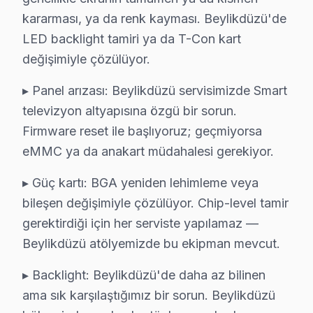
Dijitsu Devre Mimarisi: Beylikdüzü Teknisyen 
kararması, ya da renk kayması. Beylikdüzü'de
Adnan Kahveci'de Dijitsu TV Servisi
LED backlight tamiri ya da T-Con kart
değişimiyle çözülüyor.
Adnan Kahveci Mahallesi, elektrik altyapısındaki dalgal
▸ Panel arızası: Beylikdüzü servisimizde Smart
Barış'ta Dijitsu TV Servisi
televizyon altyapısına özgü bir sorun.
Barış Mahallesi, yerleşim yapıları ve elektrik hattı al
Firmware reset ile başlıyoruz; geçmiyorsa
eMMC ya da anakart müdahalesi gerekiyor.
Büyükşehir'de Dijitsu TV Servisi
Büyükşehir Mahallesi, yapılaşmanın yoğun olduğu ve elek
▸ Güç kartı: BGA yeniden lehimleme veya
bileşen değişimiyle çözülüyor. Chip-level tamir
Cumhuriyet'te Dijitsu TV Servisi
gerektirdiği için her serviste yapılamaz —
Cumhuriyet Mahallesi, hem eski hem de yeni yapılarıyla
Beylikdüzü atölyemizde bu ekipman mevcut.
Dereağzı'nda Dijitsu TV Servisi
▸ Backlight: Beylikdüzü'de daha az bilinen
Dereağzı Mahallesi, doğal güzelliklerinin yanı sıra zam
ama sık karşılaştığımız bir sorun. Beylikdüzü