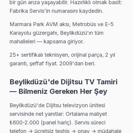
· Beylikdüzü'de
570+
Dijitsu TV tamiri
bir gün arıza yaşayabilir. Hazırlıklı olmak basit:
· Müşteri memnuniyeti
%98
Fabrika Servis'in numarasını kaydedin.
· Ortalama tamir süresi:
2–3 iş günü
· Tüm işlemler
2 yıl garantili
Marmara Park AVM aksı, Metrobüs ve E-5
Karayolu güzergahı, Beylikdüzü'ın tüm
mahalleleri — kapsama giriyor.
Bu sayfayla ilgili hizmet sayfaları:
25+ sertifikalı teknisyen, orijinal parça, 2 yıl
↑ Dijitsu Servis Ana Sayfası
garanti, şeffaf fiyat. 2009'dan beri.
↑ Beylikdüzü TV Servis Merkezi
Beylikdüzü'de Dijitsu TV Tamiri
— Bilmeniz Gereken Her Şey
Beylikdüzü Yakın İlçelerde Dijitsu Servisi
Beylikdüzü'de Dijitsu televizyon ünitesi
servisinde net yanıtlar: Ortalama maliyet
· Arnavutköy Dijitsu
· Avcılar Dijitsu
₺600-2.000 (panel hariç). Servis süreci
· Bağcılar Dijitsu
· Bahçelievler Dijitsu
telefon → ücretsiz teşhis → onay → müdahale