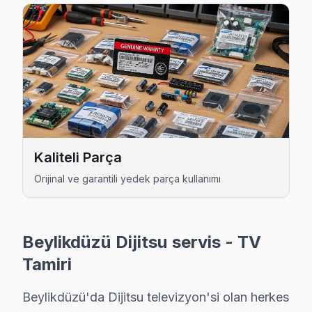
Kaliteli Parça
Dijitsu Uzman Teknisyen Ekibi — Beylikdüzü
Orijinal ve garantili yedek parça kullanımı
Cenk D. — Dijitsu Servis Uzmanı
12 yıllık Dijitsu TV tamir deneyimi. Beylikdüzü ve çevre ilçe
· Dijitsu fabrika servis sertifikası
Beylikdüzü Dijitsu servis - TV
· Orijinal ve OEM yedek parça tedarikçisi
· 2010'dan günümüze tüm Dijitsu modelleri
Tamiri
Beylikdüzü Servis İstatistikleri
Beylikdüzü'da Dijitsu televizyon'si olan herkes