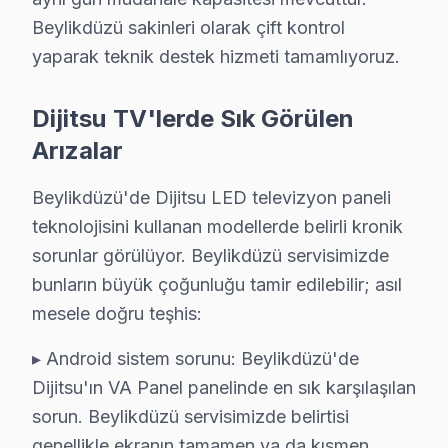
Beylikdüzü sakinleri olarak çift kontrol
Dijitsu TV’lerdeki teknik sorunların temel kaynağı, ana
yaparak teknik destek hizmeti tamamlıyoruz.
Beylikdüzü’nün coğrafi konumu, ulaşım ağıyla da dikkat
Dijitsu modellerinin Beylikdüzü’ndeki dağılımı ise dikk
Dijitsu TV'lerde Sık Görülen
Arızalar
Beylikdüzü Mahallelerinde Dijitsu Teknik Serv
Beylikdüzü bölgesinden gelen Dijitsu panel şikayetleri i
Beylikdüzü'de Dijitsu LED televizyon paneli
teknolojisini kullanan modellerde belirli kronik
1.
Ekran Yanması
: Ekranda kalıcı izlerin oluşması ve
sorunlar görülüyor. Beylikdüzü servisimizde
2.
Anakart Arızası
: Cihazın hiç açılmaması ya da açı
bunların büyük çoğunluğu tamir edilebilir; asıl
3.
Güç Kartı Sorunları
: TV’nin açılmaması ya da aniden
mesele doğru teşhis:
4.
Backlight Problemleri
: Ekranda kararmaların meyda
▸ Android sistem sorunu: Beylikdüzü'de
5.
Yazılım Problemleri
: Cihazın güncellemeleri almamas
Dijitsu'ın VA Panel panelinde en sık karşılaşılan
Bu sorunlar, Beylikdüzü’ndeki Dijitsu televizyon kullanı
sorun. Beylikdüzü servisimizde belirtisi
genellikle ekranın tamamen ya da kısmen