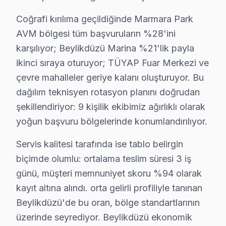
• Beylikdüzü'de ekranı yumuşak mikrofiber bezle silin,
Coğrafi kırılıma geçildiğinde Marmara Park
• Beylikdüzü'de uzun süreli aynı görüntü bırakmayın 
AVM bölgesi tüm başvuruların %28'ini
• Enerji tasarrufu için kullanmadığınızda Beylikdüzü'd
karşılıyor; Beylikdüzü Marina %21'lik payla
• Beylikdüzü'de Smart LED TV uygulamalarını düzenli
ikinci sıraya oturuyor; TÜYAP Fuar Merkezi ve
• Uzaktan kumanda pilleri Beylikdüzü'de 6 ayda bir ye
çevre mahalleler geriye kalanı oluşturuyor. Bu
Beylikdüzü'da Dijitsu bakım ve önleyici servis hizmetle
dağılım teknisyen rotasyon planını doğrudan
şekillendiriyor: 9 kişilik ekibimiz ağırlıklı olarak
Beylikdüzü Dijitsu Servis Maliyetleri – Onaysı
yoğun başvuru bölgelerinde konumlandırılıyor.
Beylikdüzü'de Dijitsu televizyon paneli tamir maliyetini 
Servis kalitesi tarafında ise tablo belirgin
Beylikdüzü arıza türüne göre tamir bedelleri (2025):
biçimde olumlu: ortalama teslim süresi 3 iş
• Kapasitör değişimi (anakart): ₺250 – ₺600
günü, müşteri memnuniyet skoru %94 olarak
• Panel (ekran) değişimi: ₺1.500 – ₺8.000 (boyut ve te
kayıt altına alındı. orta gelirli profiliyle tanınan
• Güç kartı (power board) tamiri: ₺400 – ₺1.200
Beylikdüzü'de bu oran, bölge standartlarının
• LED backlight tamiri: ₺500 – ₺2.000
üzerinde seyrediyor. Beylikdüzü ekonomik