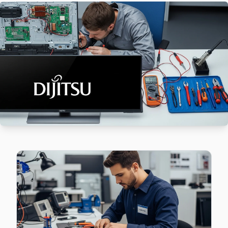
Dijitsu TV Gürpınar adresinde firmware güncellemesi sonras
Gürpınar Dijitsu Açılmıyor Arıza →
Kavaklı Dijitsu Servis
Kavaklı sakinleri için Dijitsu TV tamir hizmetimiz: teşhis ücr
Kavaklı Dijitsu Açılmıyor Arıza →
Marmara Dijitsu Servis
Marmara mahallesi Dijitsu TV servisi için ön değerlendirme
Beylikdüzü TV Servis Merkezi →
Sahil Dijitsu Servis
Sahil mahallesi Dijitsu TV teknisyeniniz ortalama 90 dakik
Sahil Dijitsu Anakart Tamiri →
Türkoba Dijitsu Servis
Türkoba'de Dijitsu TV ekran değişimi gerekebilir mi? Beyli