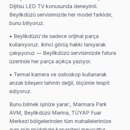
Dijitsu LED TV konusunda deneyimli.
Beylikdüzü'de Dijitsu TV Tamiri — Bilmeniz
Beylikdüzü servisimizde her model farklıdır,
bunu biliyoruz.
Beylikdüzü'de Dijitsu televizyon ünitesi servisinde 
• Beylikdüzü'de sadece orijinal parça
kullanıyoruz. ikinci görüş hakkı tanıyarak
çalışıyoruz — Beylikdüzü servisimizde fatura
Dijitsu TV Servisi Hakkında
üzerinde her parça açıkça yazıyor.
• Termal kamera ve osiloskop kullanarak
✓ 15+ Yıl Deneyim
✓ Yazılı Garanti Belgesi
arızalı bileşeni tahmin değil, ölçümle tespit
✓ Orijinal Yedek Parça
ediyoruz.
✓ Ücretsiz Arıza Tespiti
Bunu bilmek işinize yarar:, Marmara Park
AVM, Beylikdüzü Marina, TÜYAP Fuar
Beylikdüzü, İstanbul'un köklü ilçelerinden biri olup bölgemizdek
Merkezi bölgelerinden tüm mahallelerimize
Dijitsu Anakart ve Panel Sorunları: Teknik Anal
aynı gün müdahale kapasitesi mevcuttur.