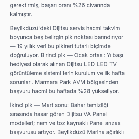
gerektirmiş, başarı oranı %26 civarında
Dijitsu panel'lerde En Sık Karşılaşılan Arızalar
kalmıştır.
Dijitsu servisimizde en yaygın Ses gecikmesi arızaları ş
Dijitsu Servis Yaklaşımımız
Beylikdüzü'deki Dijitsu servis hacmi takvim
Dijitsu'nun pratik yaklaşımı ilkeleri doğrultusunda Dijit
boyunca beş belirgin pik noktası barındırıyor
bu TV TV Onarım Süreci
— 19 yıllık veri bu pikireri tutarlı biçimde
1. Müşteri bildirir, servis ekibi arıza semptomlarını di
doğruluyor. Birinci pik — Ocak ortası: Yılbaşı
hediyesi olarak alınan Dijitsu LED LED TV
2. Termal kamera, osiloskop, ESR ölçer ile elektronik bil
görüntüleme sistemi'lerin kurulum ve ilk hafta
3. Arıza kaynağı tespit edilir: panel mi, anakart mı, güç
sorunları. Marmara Park AVM bölgesinden
4. Yazılı fiyat teklifi sunulur; onay olmadan işlem başla
başvuru hacmi bu haftada %28 yükseliyor.
5. Orijinal veya OEM eşdeğer Dijitsu parça ile onarım 
6. Tüm fonksiyonlar kapsamlı test edilir; garanti belgesi 
İkinci pik — Mart sonu: Bahar temizliği
sırasında hasar gören Dijitsu VA Panel
Dijitsu TV Bakım Tavsiyeleri
modelleri; nem ve toz kaynaklı Panel arızası
Dijitsu TV'ler için en yaygın kullanıcı hatası; güç dal
başvurusu artıyor. Beylikdüzü Marina ağırlıklı
Dijitsu televizyon'niz arızalandığında verileri (uygula