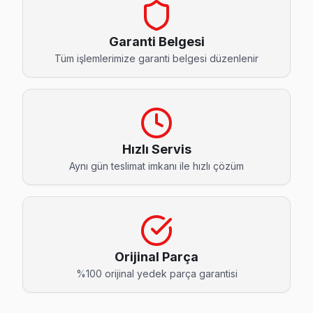
Barış Dijitsu Servis
Barış mahallesi Dijitsu TV teknisyeniniz ortalama 90 dakik
Garanti Belgesi
Dijitsu Servis Merkezi →
Tüm işlemlerimize garanti belgesi düzenlenir
Büyükşehir Dijitsu Servis
Beylikdüzü'da Büyükşehir mahallesi Dijitsu kullanıcıları ar
Büyükşehir Dijitsu Açılmıyor Arıza →
Hızlı Servis
Cumhuriyet Dijitsu Servis
Aynı gün teslimat imkanı ile hızlı çözüm
Cumhuriyet sakinleri Dijitsu TV arızaları için sık bizi tercih e
Cumhuriyet Dijitsu Açılmıyor Arıza →
Dereağzı Dijitsu Servis
Dijitsu TV HDMI port arızası Dereağzı adresine gelen ekibim
Orijinal Parça
Dereağzı Dijitsu Açılmıyor Arıza →
%100 orijinal yedek parça garantisi
Gürpınar Dijitsu Servis