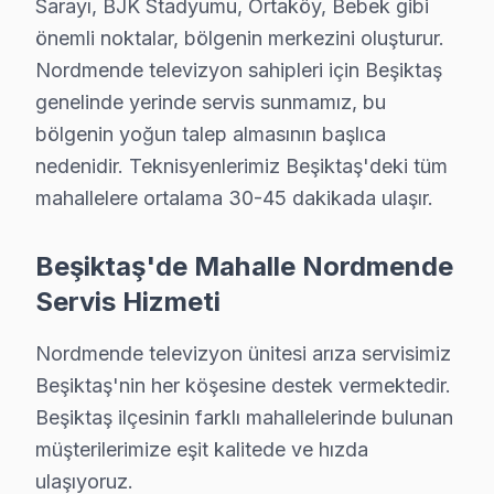
Sarayı, BJK Stadyumu, Ortaköy, Bebek gibi
önemli noktalar, bölgenin merkezini oluşturur.
Nordmende televizyon sahipleri için Beşiktaş
genelinde yerinde servis sunmamız, bu
bölgenin yoğun talep almasının başlıca
Nordmende Uzman Teknisyen Ekibi — Beşiktaş
nedenidir. Teknisyenlerimiz Beşiktaş'deki tüm
Hakan Ö. — Nordmende Servis Uzmanı
mahallelere ortalama 30-45 dakikada ulaşır.
13 yıllık Nordmende TV tamir deneyimi. Beşiktaş ve çevre il
· Nordmende fabrika servis sertifikası
Beşiktaş'de Mahalle Nordmende
· Orijinal ve OEM yedek parça tedarikçisi
Servis Hizmeti
· 2010'dan günümüze tüm Nordmende modelleri
Nordmende televizyon ünitesi arıza servisimiz
Beşiktaş Servis İstatistikleri
Beşiktaş'nin her köşesine destek vermektedir.
· Beşiktaş'de
610+
Nordmende TV tamiri
Beşiktaş ilçesinin farklı mahallelerinde bulunan
· Müşteri memnuniyeti
%97
· Ortalama tamir süresi:
2–3 iş günü
müşterilerimize eşit kalitede ve hızda
· Tüm işlemler
2 yıl garantili
ulaşıyoruz.