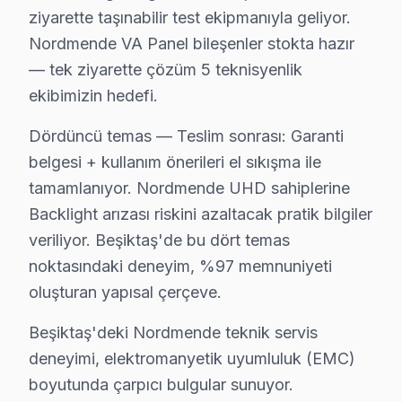
Nordmende Servis Yaklaşımımız
ziyarette taşınabilir test ekipmanıyla geliyor.
Nordmende'nin Bremen mirası ilkeleri doğrultusunda Nor
Nordmende VA Panel bileşenler stokta hazır
Nordmende televizyon ünitesi Onarım Süreci
— tek ziyarette çözüm 5 teknisyenlik
1. Müşteri bildirir, servis ekibi arıza semptomlarını di
ekibimizin hedefi.
2. Termal kamera, osiloskop, ESR ölçer ile elektronik bil
Dördüncü temas — Teslim sonrası: Garanti
3. Arıza kaynağı tespit edilir: panel mi, anakart mı, güç
belgesi + kullanım önerileri el sıkışma ile
4. Yazılı fiyat teklifi sunulur; onay olmadan işlem başla
tamamlanıyor. Nordmende UHD sahiplerine
5. Orijinal veya OEM eşdeğer Nordmende parça ile on
Backlight arızası riskini azaltacak pratik bilgiler
6. Tüm fonksiyonlar kapsamlı test edilir; garanti belgesi 
veriliyor. Beşiktaş'de bu dört temas
Nordmende panel Bakım Tavsiyeleri
noktasındaki deneyim, %97 memnuniyeti
oluşturan yapısal çerçeve.
söz konusu model akıllı TV'ler için en yaygın kullanı
Nordmende görüntüleme sistemi'niz arızalandığında ver
Beşiktaş'deki Nordmende teknik servis
Nordmende güvenilirliği standartlarında bu TV servisimi
deneyimi, elektromanyetik uyumluluk (EMC)
boyutunda çarpıcı bulgular sunuyor.
Nordmende TV Teknik Rehberi: Panel, Teşhis v