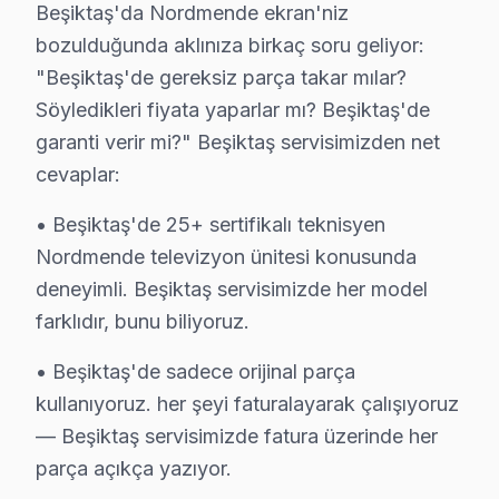
Beşiktaş'da Nordmende ekran'niz
Nordmende TV'nizin Ömrünü Uzatmanın Yolları
bozulduğunda aklınıza birkaç soru geliyor:
Nordmende televizyon paneli ürünlerinizden uzun yılla
"Beşiktaş'de gereksiz parça takar mılar?
TV uzun ömür için ipuçları:
Söyledikleri fiyata yaparlar mı? Beşiktaş'de
• Beşiktaş'de yılda 1-2 kez profesyonel bakım yaptırın
garanti verir mi?" Beşiktaş servisimizden net
• Beşiktaş'de ekranı yumuşak mikrofiber bezle silin, k
cevaplar:
• Beşiktaş'de uzun süreli aynı görüntü bırakmayın (OL
• Beşiktaş'de 25+ sertifikalı teknisyen
• Enerji tasarrufu için kullanmadığınızda Beşiktaş'de 
Nordmende televizyon ünitesi konusunda
• Beşiktaş'de Smart ekran uygulamalarını düzenli günc
deneyimli. Beşiktaş servisimizde her model
• Uzaktan kumanda pilleri Beşiktaş'de 6 ayda bir yenil
farklıdır, bunu biliyoruz.
Beşiktaş'da Nordmende bakım ve önleyici servis hizme
• Beşiktaş'de sadece orijinal parça
Nordmende TV'lerde Sık Görülen Arızalar
kullanıyoruz. her şeyi faturalayarak çalışıyoruz
— Beşiktaş servisimizde fatura üzerinde her
Beşiktaş bölgesindeki Nordmende kullanıcılarının getir
parça açıkça yazıyor.
Webos sistem sorunu: Beşiktaş'de Nordmende VA Panel pan