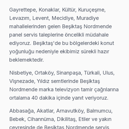
Gayrettepe, Konaklar, Kültür, Kuruçeşme,
Levazım, Levent, Mecidiye, Muradiye
Bu sayfayla ilgili hizmet sayfaları:
↑ Nordmende Servis Ana Sayfası
mahallelerinden gelen Beşiktaş Nordmende
panel servis taleplerine öncelikli müdahale
↑ Beşiktaş TV Servis Merkezi
ediyoruz. Beşiktaş'de bu bölgelerdeki konut
yoğunluğu nedeniyle ekibimiz sürekli hazır
beklemektedir.
Nisbetiye, Ortaköy, Sinanpaşa, Türkali, Ulus,
Beşiktaş Yakın İlçelerde Nordmende Servisi
Vişnezade, Yıldız semtlerinde Beşiktaş
· Arnavutköy Nordmende
· Avcılar Nordmende
Nordmende marka televizyon tamir çağrılarına
ortalama 40 dakika içinde yanıt veriyoruz.
· Bağcılar Nordmende
· Bahçelievler Nordmende
Abbasağa, Akatlar, Arnavutköy, Balmumcu,
· Bakırköy Nordmende
· Başakşehir Nordmende
Bebek, Cihannüma, Dikilitaş, Etiler ve yakın
çevresinde de Beşiktaş Nordmende servis