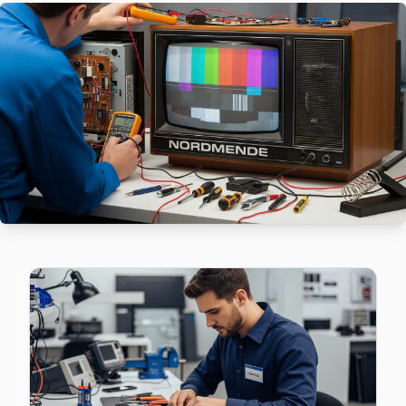
Cihannüma mahallesi Nordmende TV servisinde şeffaf çalışıyo
Beşiktaş TV Servis Merkezi →
Dikilitaş Nordmende Servis
Dikilitaş mahallesinde Nordmende TV arızaları için aynı gün 
Beşiktaş Nordmende Servis →
Etiler Nordmende Servis
Etiler'deki Nordmende TV sahiplerinin yüzde sekseni tamir i
Etiler Nordmende Anakart Tamiri →
Gayrettepe Nordmende Servis
Beşiktaş genelinde Gayrettepe bölgesinde Nordmende TV kull
Gayrettepe Nordmende Anakart Tamiri →
Konaklar Nordmende Servis
Beşiktaş'da Konaklar bölgesindeki Nordmende kullanıcılarına