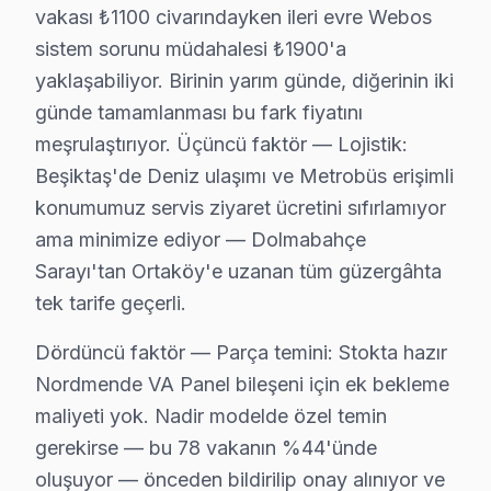
Neden: Panelin arka aydınlatmasıyla ilgili tasarım 
vakası ₺1100 civarındayken ileri evre Webos
Fiyat Aralığı: ₺800 - ₺1500.
sistem sorunu müdahalesi ₺1900'a
Etkileyen Modeller: Nordmende 55 inç OLED seri
yaklaşabiliyor. Birinin yarım günde, diğerinin iki
4.
Backlight Sorunu
günde tamamlanması bu fark fiyatını
Fiziksel Belirti: Ekranın bazı bölümlerinin kararm
meşrulaştırıyor. Üçüncü faktör — Lojistik:
Neden: Aydınlatma yapısının zamanla zayıflamas
Beşiktaş'de Deniz ulaşımı ve Metrobüs erişimli
Fiyat Aralığı: ₺500 - ₺900.
konumumuz servis ziyaret ücretini sıfırlamıyor
Etkileyen Modeller: Nordmende 43 inç LED seris
ama minimize ediyor — Dolmabahçe
5.
Yazılım Sorunları
Sarayı'tan Ortaköy'e uzanan tüm güzergâhta
Fiziksel Belirti: ekran’nin yanıt vermemesi ya da
tek tarife geçerli.
Neden: Yazılım güncellemelerinin zamanında ya
Dördüncü faktör — Parça temini: Stokta hazır
Fiyat Aralığı: ₺200 - ₺400.
Nordmende VA Panel bileşeni için ek bekleme
Etkileyen Modeller: Nordmende 50 inç Smart tel
maliyeti yok. Nadir modelde özel temin
Bu arızaların her biri, belirli Nordmende ekran modelle
gerekirse — bu 78 vakanın %44'ünde
oluşuyor — önceden bildirilip onay alınıyor ve
Kış/Yaz Geçişinde Nordmende Sorunları