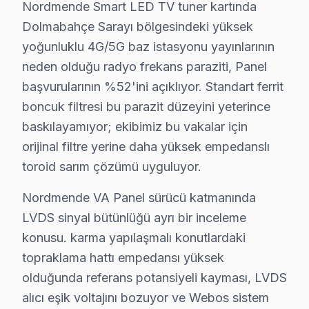
Nordmende Smart LED TV tuner kartında
Nordmende televizyonlarınızın onarım işlemi ve bakım
Dolmabahçe Sarayı bölgesindeki yüksek
yoğunluklu 4G/5G baz istasyonu yayınlarının
Neden Beşiktaş'de Nordmende teknik desteği 
neden olduğu radyo frekans paraziti, Panel
Beşiktaş Nordmende TV Ekran Anakart Profesyonel Servis ve
başvurularının %52'ini açıklıyor. Standart ferrit
Beşiktaş'da Nordmende ekran'niz bozulduğunda aklınıza 
boncuk filtresi bu parazit düzeyini yeterince
baskılayamıyor; ekibimiz bu vakalar için
• Beşiktaş'de 25+ sertifikalı teknisyen Nordmende tele
orijinal filtre yerine daha yüksek empedanslı
• Beşiktaş'de sadece orijinal parça kullanıyoruz. her 
toroid sarım çözümü uyguluyor.
• Chip-level tamir için osiloskop, ESR ve termal görü
Bu arada,, Dolmabahçe Sarayı, BJK Stadyumu, Ortaköy b
Nordmende VA Panel sürücü katmanında
LVDS sinyal bütünlüğü ayrı bir inceleme
Nordmende TV Duvar Montajı – Beşiktaş Prof
konusu. karma yapılaşmalı konutlardaki
Beşiktaş'da satın aldığınız Nordmende televizyonun mon
topraklama hattı empedansı yüksek
Kurulum sürecimiz:
olduğunda referans potansiyeli kayması, LVDS
alıcı eşik voltajını bozuyor ve Webos sistem
• Beşiktaş'de tek veya çift ekran kurulumu (ev/ofis)