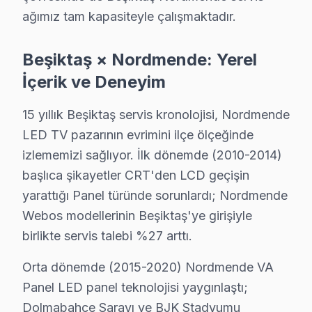
· Bayrampaşa Nordmende
· Beylikdüzü Nordmende
ağımız tam kapasiteyle çalışmaktadır.
Beşiktaş Diğer Marka Servisleri
Beşiktaş × Nordmende: Yerel
· Beşiktaş Sony
· Beşiktaş Philips
İçerik ve Deneyim
15 yıllık Beşiktaş servis kronolojisi, Nordmende
· Beşiktaş Hi-Level
· Beşiktaş iFFALCON
LED TV pazarının evrimini ilçe ölçeğinde
· Beşiktaş Samsung
· Beşiktaş LG
izlememizi sağlıyor. İlk dönemde (2010-2014)
başlıca şikayetler CRT'den LCD geçişin
· Beşiktaş Panasonic
· Beşiktaş Toshiba
yarattığı Panel türünde sorunlardı; Nordmende
Webos modellerinin Beşiktaş'ye girişiyle
birlikte servis talebi %27 arttı.
Orta dönemde (2015-2020) Nordmende VA
Beşiktaş'de Nordmende TV Servisi Hakkınd
Panel LED panel teknolojisi yaygınlaştı;
Beşiktaş'de Nordmende görüntüleme sistemi servis soru
Dolmabahçe Sarayı ve BJK Stadyumu