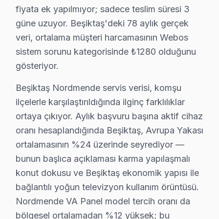
fiyata ek yapılmıyor; sadece teslim süresi 3
Abbasağa'da Nordmende TV Servisi
güne uzuyor. Beşiktaş'deki 78 aylık gerçek
veri, ortalama müşteri harcamasının Webos
Abbasağa Mahallesi, genellikle eski bina yapılarıyla bi
sistem sorunu kategorisinde ₺1280 olduğunu
Akatlar'da Nordmende TV Servisi
gösteriyor.
Akatlar Mahallesi, modern yapıları ve güncel elektrik 
Beşiktaş Nordmende servis verisi, komşu
ilçelerle karşılaştırıldığında ilginç farklılıklar
Arnavutköy'de Nordmende TV Servisi
ortaya çıkıyor. Aylık başvuru başına aktif cihaz
Arnavutköy'de Nordmende televizyon kullanıcıları, sıklı
oranı hesaplandığında Beşiktaş, Avrupa Yakası
Balmumcu'da Nordmende TV Servisi
ortalamasının %24 üzerinde seyrediyor —
bunun başlıca açıklaması karma yapılaşmalı
Balmumcu Mahallesi, genel olarak yeni binalarıyla bili
konut dokusu ve Beşiktaş ekonomik yapısı ile
Bebek'te Nordmende TV Servisi
bağlantılı yoğun televizyon kullanım örüntüsü.
Bebek Mahallesi, lüks konutları ve yazlıklarıyla tanını
Nordmende VA Panel model tercih oranı da
bölgesel ortalamadan %12 yüksek; bu