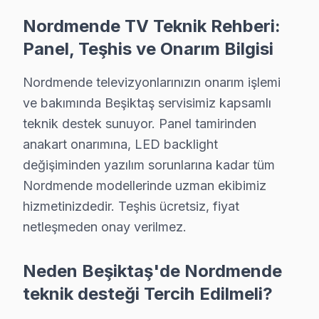
• Beşiktaş'de fabrika eğitimli teknik uzmanlar
Nordmende TV Teknik Rehberi:
• Dijital teşhis ekipmanı kullanımı
Panel, Teşhis ve Onarım Bilgisi
• Beşiktaş servisimizde panel ölçüm ve oscilloskop ana
• Beşiktaş'de müşteri yorumları ile kanıtlanmış kalite
Nordmende televizyonlarınızın onarım işlemi
• Sürekli eğitim ve teknoloji takibi
ve bakımında Beşiktaş servisimiz kapsamlı
Beşiktaş'da Nordmende televizyonunuzun tamirini kon
teknik destek sunuyor. Panel tamirinden
anakart onarımına, LED backlight
Beşiktaş'da ve Çevresinde Nordmende TV Te
değişiminden yazılım sorunlarına kadar tüm
Nordmende LED TV teknik desteğimiz Beşiktaş merkezden
Nordmende modellerinde uzman ekibimiz
Servis ağı detayları:
hizmetinizdedir. Teşhis ücretsiz, fiyat
• Beşiktaş ve çevresi tam kapsama — Beşiktaş servisim
netleşmeden onay verilmez.
• Beşiktaş'de yoğun saatlerde bile aynı gün müdahale
Neden Beşiktaş'de Nordmende
• Beşiktaş'de kurumsal ve bireysel müşterilere özel p
teknik desteği Tercih Edilmeli?
Beşiktaş'da Nordmende desteği bir telefon kadar yakın