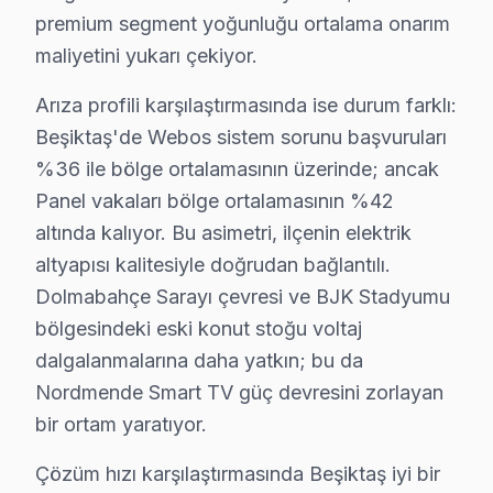
Cihannüma'da Nordmende TV Servisi
premium segment yoğunluğu ortalama onarım
Cihannüma Mahallesi, yoğun bir elektrik altyapısına sahi
maliyetini yukarı çekiyor.
Dikilitaş'ta Nordmende TV Servisi
Arıza profili karşılaştırmasında ise durum farklı:
Beşiktaş'de Webos sistem sorunu başvuruları
Dikilitaş Mahallesi, yeni yapılan binalarıyla dikkat çek
%36 ile bölge ortalamasının üzerinde; ancak
Etiler'de Nordmende TV Servisi
Panel vakaları bölge ortalamasının %42
Etiler Mahallesi, modern ve sağlam yapılarıyla tanınırke
altında kalıyor. Bu asimetri, ilçenin elektrik
altyapısı kalitesiyle doğrudan bağlantılı.
Gayrettepe'de Nordmende TV Servisi
Dolmabahçe Sarayı çevresi ve BJK Stadyumu
Gayrettepe Mahallesi'nde Nordmende televizyonunuz'lerde
bölgesindeki eski konut stoğu voltaj
dalgalanmalarına daha yatkın; bu da
Konaklar'da Nordmende TV Servisi
Nordmende Smart TV güç devresini zorlayan
Konaklar Mahallesi, modern binalara sahip olmasına rağm
bir ortam yaratıyor.
Kültür'de Nordmende TV Servisi
Çözüm hızı karşılaştırmasında Beşiktaş iyi bir