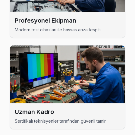
Beşiktaş TV Servis Merkezi →
Kültür Nordmende Servis
Profesyonel Ekipman
Beşiktaş'da Kültür bölgesindeki Nordmende kullanıcılarına n
Modern test cihazları ile hassas arıza tespiti
Beşiktaş TV Servis Merkezi →
Kuruçeşme Nordmende Servis
Kuruçeşme sakinlerine özel: Nordmende TV tamirinde parça d
Kuruçeşme Nordmende Anakart Tamiri →
Levazım Nordmende Servis
Levazım'de Nordmende TV ekran değişimi gerekebilir mi? Be
Beşiktaş TV Servis Merkezi →
Levent Nordmende Servis
Uzman Kadro
Nordmende TV Levent'de internet bağlantısı sorunuyla gel
Sertifikalı teknisyenler tarafından güvenli tamir
Beşiktaş TV Servis Merkezi →