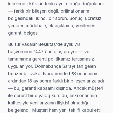
incelendi; kök nedenin aynı olduğu doğrulandı
Nisbetiye'de Nordmende TV Servisi
— farklı bir bileşen değil, orijinal onarım
Nisbetiye mahallesi sakinleri, yaz aylarında yükselen s
bölgesindeki ikincil bir sorun. Sonuç: ücretsiz
Ortaköy'de Nordmende TV Servisi
yeniden müdahale, ek açıklama, yenilenen
garanti belgesi.
Ortaköy mahallesi, dinamik yaşamıyla dikkat çekerken, 
Bu tür vakalar Beşiktaş'de aylık 78
Sinanpaşa'da Nordmende TV Servisi
başvurunun %47'ünü oluşturuyor — ve
Sinanpaşa mahallesi, yerleşim alanlarıyla sık sık set a
tamamında garanti politikamız tartışmasız
Türkali'de Nordmende TV Servisi
uygulanıyor. Dolmabahçe Sarayı'tan gelen
benzer bir vaka: Nordmende IPS onarımının
Türkali mahallesi, yoğun nüfusu ile dikkat çekerken, t
ardından 18 ay sonra farklı bir bileşen arızaladı
Ulus'ta Nordmende TV Servisi
— bu, garanti kapsamı dışında. Ancak müşteri
Ulus mahallesi, tarihi atmosferiyle dikkat çekerken, TV 
ile dürüst bir diyalog kuruldu; eski onarımın
kalitesiyle yeni arızanın ilişkisi olmadığı
Vişnezade'de Nordmende TV Servisi
belgelendi. Müşteri hem yeni teklifi kabul etti