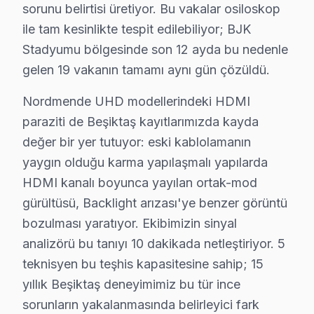
sorunu belirtisi üretiyor. Bu vakalar osiloskop
• Beşiktaş servisimizde duvar tipi braket seçimi ve mon
ile tam kesinlikte tespit edilebiliyor; BJK
• Beşiktaş'de ses sistemi entegrasyonu (soundbar, ev 
Stadyumu bölgesinde son 12 ayda bu nedenle
• Beşiktaş servisimizde uydu/kablo alıcısı bağlantısı ve
gelen 19 vakanın tamamı aynı gün çözüldü.
• Beşiktaş'de Smart akıllı TV uygulama kurulumu ve N
Nordmende UHD modellerindeki HDMI
Doğru montaj, Nordmende LED TV'nizin performansını
paraziti de Beşiktaş kayıtlarımızda kayda
Beşiktaş'da Nordmende Yıllık Bakım Sözleşme
değer bir yer tutuyor: eski kablolamanın
yaygın olduğu karma yapılaşmalı yapılarda
Nordmende televizyon paneli'nizin uzun yıllar sorunsu
HDMI kanalı boyunca yayılan ortak-mod
Bakım kapsamımız:
gürültüsü, Backlight arızası'ye benzer görüntü
• Beşiktaş'de toz ve ısı yönetimi optimizasyonu
bozulması yaratıyor. Ekibimizin sinyal
• Güç kartı kondansatör ön kontrolü — Beşiktaş servi
analizörü bu tanıyı 10 dakikada netleştiriyor. 5
• Beşiktaş'de ekran pikseli ve renk kalibrasyonu
teknisyen bu teşhis kapasitesine sahip; 15
• Ses sistemi ve hoparlör temizliği — Beşiktaş
yıllık Beşiktaş deneyimimiz bu tür ince
• Beşiktaş'de bağlantı portları ve konektör bakımı
sorunların yakalanmasında belirleyici fark