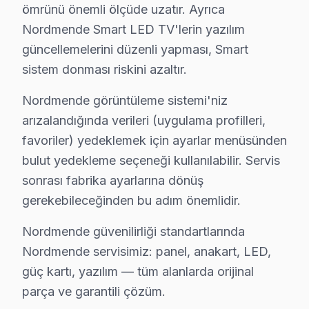
ömrünü önemli ölçüde uzatır. Ayrıca
Beşiktaş Nordmende Servis – 30 Dakikada Ka
Nordmende Smart LED TV'lerin yazılım
güncellemelerini düzenli yapması, Smart
Nordmende TV'niz bozulduğunda saatler içinde müdaha
sistem donması riskini azaltır.
Neden bu kadar hızlıyız?
• Beşiktaş'de ekspres servis: 4 saat içinde müdahale ga
Nordmende görüntüleme sistemi'niz
• Teknisyen yolda iken anlık konum bildirimi
arızalandığında verileri (uygulama profilleri,
• Beşiktaş parça temin süresi: aynı gün (stokta mevcu
favoriler) yedeklemek için ayarlar menüsünden
bulut yedekleme seçeneği kullanılabilir. Servis
• Beşiktaş'de iş yerine özel mesai saati dışı servis
sonrası fabrika ayarlarına dönüş
• Servis tamamlandığında e-posta/SMS bildirimi
gerekebileceğinden bu adım önemlidir.
Beşiktaş'da Nordmende acil televizyon ünitesi servisi 
Nordmende güvenilirliği standartlarında
Beşiktaş'da Nordmende TV Uzmanları – Sertifi
Nordmende servisimiz: panel, anakart, LED,
Nordmende ürünlerine hakim, sertifikalı teknisyen kadr
güç kartı, yazılım — tüm alanlarda orijinal
Ekibimizin farkı:
parça ve garantili çözüm.