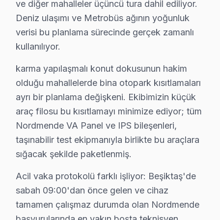
ve diğer mahalleler üçüncü tura dahil ediliyor.
Beşiktaş Nordmende servis - TV Tamiri
Deniz ulaşımı ve Metrobüs ağının yoğunluk
Nordmende akıllı TV'niz teknik onarım edilebilir mi? B
verisi bu planlama sürecinde gerçek zamanlı
kullanılıyor.
Fabrika Servis — Dolmabahçe Sarayı dahil Beşiktaş ge
Deniz ulaşımı ve Metrobüs güzergahında aynı gün ra
karma yapılaşmalı konut dokusunun hakim
olduğu mahallelerde bina otopark kısıtlamaları
Beşiktaş Bölgesi ve Nordmende TV Desteği
ayrı bir planlama değişkeni. Ekibimizin küçük
İstanbul Avrupa Yakası içinde yer alan Beşiktaş, yakla
araç filosu bu kısıtlamayı minimize ediyor; tüm
Nordmende VA Panel ve IPS bileşenleri,
Beşiktaş'de Mahalle Nordmende Servis Hizme
taşınabilir test ekipmanıyla birlikte bu araçlara
Nordmende televizyon ünitesi arıza servisimiz Beşiktaş'
sığacak şekilde paketlenmiş.
Gayrettepe, Konaklar, Kültür, Kuruçeşme, Levazım, Lev
Acil vaka protokolü farklı işliyor: Beşiktaş'de
Nisbetiye, Ortaköy, Sinanpaşa, Türkali, Ulus, Vişneza
sabah 09:00'dan önce gelen ve cihaz
Abbasağa, Akatlar, Arnavutköy, Balmumcu, Bebek, Ciha
tamamen çalışmaz durumda olan Nordmende
başvurularında en yakın boşta teknisyen