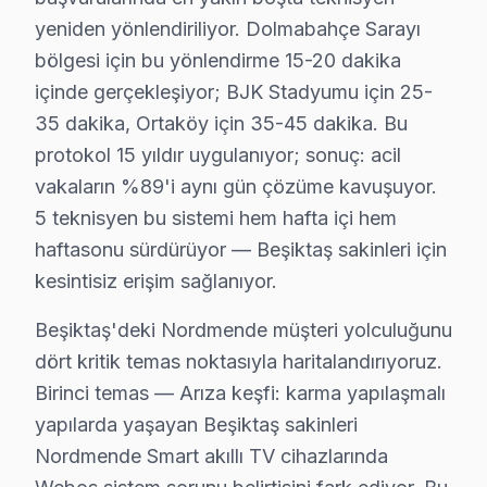
Beşiktaş × Nordmende: Yerel İçerik ve Deney
yeniden yönlendiriliyor. Dolmabahçe Sarayı
15 yıllık Beşiktaş servis kronolojisi, Nordmende LED TV
bölgesi için bu yönlendirme 15-20 dakika
Orta dönemde (2015-2020) Nordmende VA Panel LED panel
içinde gerçekleşiyor; BJK Stadyumu için 25-
Son dönemde (2021-bugün) Nordmende IPS ve OLED/QLED g
35 dakika, Ortaköy için 35-45 dakika. Bu
Beşiktaş'de söz konusu model onarım maliyetini belirle
protokol 15 yıldır uygulanıyor; sonuç: acil
vakaların %89'i aynı gün çözüme kavuşuyor.
İkinci faktör — Arıza derinliği: Yüzeysel Panel vakası
5 teknisyen bu sistemi hem hafta içi hem
Dördüncü faktör — Parça temini: Stokta hazır bu mark
haftasonu sürdürüyor — Beşiktaş sakinleri için
Beşiktaş söz konusu model servis verisi, komşu ilçele
kesintisiz erişim sağlanıyor.
Arıza profili karşılaştırmasında ise durum farklı: Beş
Çözüm hızı karşılaştırmasında Beşiktaş iyi bir konumd
Beşiktaş'deki Nordmende müşteri yolculuğunu
Beşiktaş'deki müşteri güvenini soyut vaatler yerine s
dört kritik temas noktasıyla haritalandırıyoruz.
Birinci temas — Arıza keşfi: karma yapılaşmalı
Bu tür vakalar Beşiktaş'de aylık 78 başvurunun %47'ünü
yapılarda yaşayan Beşiktaş sakinleri
Beşiktaş'de 15 yıllık güven ilişkisi, bu tür dürüst diy
Nordmende Smart akıllı TV cihazlarında
Beşiktaş'de Nordmende servis rotasyonunun nasıl planl