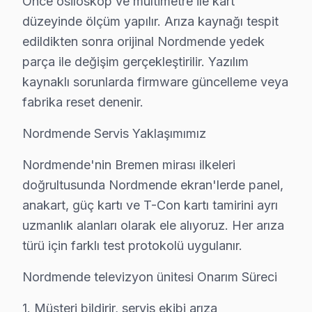
Önce osiloskop ve multimetre ile kart
Beşiktaş'da Nordmende akıllı TV servis fiyatları, arıza
düzeyinde ölçüm yapılır. Arıza kaynağı tespit
Beşiktaş'de Nordmende TV tamir fiyatları (2025 güncel
edildikten sonra orijinal Nordmende yedek
• Kapasitör değişimi (anakart): ₺250 – ₺600
parça ile değişim gerçekleştirilir. Yazılım
kaynaklı sorunlarda firmware güncelleme veya
• Panel (ekran) değişimi: ₺1.500 – ₺8.000 (boyut ve te
fabrika reset denenir.
• Güç kartı (power board) tamiri: ₺400 – ₺1.200
• LED backlight tamiri: ₺500 – ₺2.000
Nordmende Servis Yaklaşımımız
• Ses kartı/hoparlör tamiri: ₺300 – ₺700
Nordmende'nin Bremen mirası ilkeleri
• Anakart tamiri/değişimi: ₺500 – ₺1.800
doğrultusunda Nordmende ekran'lerde panel,
• Yazılım güncelleme ve hata giderme: ₺200 – ₺500
anakart, güç kartı ve T-Con kartı tamirini ayrı
• T-Con kartı değişimi: ₺350 – ₺900
uzmanlık alanları olarak ele alıyoruz. Her arıza
Beşiktaş fiyat politikamız — Beşiktaş servisimizde geçerl
türü için farklı test protokolü uygulanır.
• Beşiktaş'de ücretsiz arıza teşhisi (müdahale yapılırsa
Nordmende televizyon ünitesi Onarım Süreci
• Beşiktaş servisimizde parça ve işçilik fiyatları ayrı belir
• Beşiktaş'de kapıda nakit veya kredi kartı ile ödeme
1. Müşteri bildirir, servis ekibi arıza