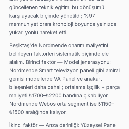
Nordmende TV'de Mevsimsel Arıza Riskleri: Beş
güncellenen teknik eğitimi bu dönüşümü
karşılayacak biçimde yönetildi; %97
Beşiktaş bölgesinde Nordmende panel'lerde en sık karş
memnuniyet oranı kronoloji boyunca yalnızca
1.
Kondansatör Arızası
yukarı yönlü hareket etti.
Fiziksel Belirti: TV açıldığında ekranın hiç yan
Neden: Yüksek sıcaklık ve soğuk havanın etkisi
Beşiktaş'de Nordmende onarım maliyetini
Fiyat Aralığı: ₺300 - ₺600.
belirleyen faktörleri sistematik biçimde ele
Etkileyen Modeller: Nordmende 32 inç LED telev
alalım. Birinci faktör — Model jenerasyonu:
2.
Güç Kartı Sorunu
Nordmende Smart televizyon paneli gibi amiral
Fiziksel Belirti: ekran açıldığında hiç tepki verme
gemisi modellerde VA Panel ve anakart
Neden: Düşük kaliteli güç bileşenleri nedeniyle y
bileşenleri daha pahalı; ortalama işçilik + parça
Fiyat Aralığı: ₺400 - ₺800.
maliyeti ₺1700–₺2200 bandına çıkabiliyor.
Etkileyen Modeller: Nordmende 40 inç 4K UHD s
Nordmende Webos orta segment ise ₺1150–
₺1500 aralığında kalıyor.
3.
Panel Arızası
Fiziksel Belirti: Ekranda görüş açısını kaybettiren
İkinci faktör — Arıza derinliği: Yüzeysel Panel