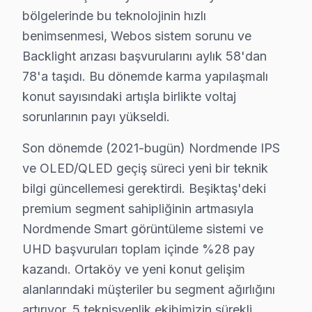
bölgelerinde bu teknolojinin hızlı
benimsenmesi, Webos sistem sorunu ve
Backlight arızası başvurularını aylık 58'dan
Nordmende Servis: 15 Yıl Deneyim
78'a taşıdı. Bu dönemde karma yapılaşmalı
konut sayısındaki artışla birlikte voltaj
✓ 15+ Yıl Deneyim
sorunlarının payı yükseldi.
✓ Yazılı Garanti Belgesi
✓ Orijinal Yedek Parça
Son dönemde (2021-bugün) Nordmende IPS
✓ Ücretsiz Arıza Tespiti
ve OLED/QLED geçiş süreci yeni bir teknik
bilgi güncellemesi gerektirdi. Beşiktaş'deki
premium segment sahipliğinin artmasıyla
Beşiktaş Mahallelerinde Nordmende Mevsimse
Nordmende Smart görüntüleme sistemi ve
Beşiktaş ilçesi, İstanbul'un ikonik bir parçası olarak 
UHD başvuruları toplam içinde %28 pay
Beşiktaş, ulaşım ağı olarak oldukça zengin bir bölgedir
kazandı. Ortaköy ve yeni konut gelişim
Somut gözlemlerimize dayanarak, Beşiktaş'ın çeşitli m
alanlarındaki müşteriler bu segment ağırlığını
artırıyor. 5 teknisyenlik ekibimizin sürekli