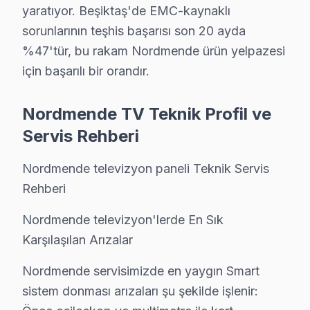
Beşiktaş'da düzenli bakım yaptıran müşterilerimizde 
yaratıyor. Beşiktaş'de EMC-kaynaklı
sorunlarının teşhis başarısı son 20 ayda
Beşiktaş Nordmende Servis Hizmeti – Yerinde
%47'tür, bu rakam Nordmende ürün yelpazesi
Beşiktaş'de aniden arızalanan Nordmende ekran ürünleri
için başarılı bir orandır.
Beşiktaş'de yerinde servis avantajları:
Nordmende TV Teknik Profil ve
• Beşiktaş'de yerinde teşhis ve anlık fiyat teklifi
Servis Rehberi
• Beşiktaş servisimizde parça onayınız olmadan işlem
• Beşiktaş'de sertifikalı teknisyen ile güvenli servis
Nordmende televizyon paneli Teknik Servis
• Beşiktaş servisimizde servis belgesi ve garanti fişi veri
Rehberi
• Beşiktaş'de ek arıza çıkması halinde bilgilendirme
Nordmende televizyon'lerde En Sık
Beşiktaş'da Nordmende yetkili servis kalitesinde hizmet 
Karşılaşılan Arızalar
Beşiktaş'de Nordmende Orijinal Parça – 2 Yıl
Nordmende servisimizde en yaygın Smart
sistem donması arızaları şu şekilde işlenir:
Nordmende TV Tamir Fiyatı – Beşiktaş Servisi