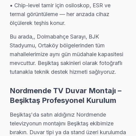
Backlight arızası: Beşiktaş'de UHD sistemini kullanan
• Chip-level tamir için osiloskop, ESR ve
termal görüntüleme — her arızada cihaz
Panel: Beşiktaş'de IPS ekranlarda daha sık rastlıyoruz
ölçülerek teşhis konur.
Güç kartı: Beşiktaş'de bu sorunla başvuran müşteriler i
» Beşiktaş'de tüm bu TV model ve serilerinde VA Panel,
Bu arada,, Dolmabahçe Sarayı, BJK
Stadyumu, Ortaköy bölgelerinden tüm
Beşiktaş Nordmende TV Arızaları – Televizyo
mahallelerimize aynı gün müdahale kapasitesi
Nordmende görüntüleme sistemi'niz sorun mu yaşıyor? Be
mevcuttur. Beşiktaş sakinleri olarak fotoğraflı
Nordmende televizyon paneli'nin ekranı kararmış, ses 
tutanakla teknik destek hizmeti sağlıyoruz.
Nordmende televizyon açılmıyor, standby ışığı yanıp s
Nordmende TV Duvar Montajı –
Nordmende Smart ekran uygulamaları çöküyor, Wi-Fi ba
Beşiktaş Profesyonel Kurulum
Ekranda yatay veya dikey çizgiler var — panel mi gitti?
Beşiktaş'de Nordmende televizyon ünitesi tamiri için t
Beşiktaş'da satın aldığınız Nordmende
televizyonun montajını Beşiktaş ekibimize
Nordmende TV İçin Beşiktaş'deki Hizmet Seçe
bırakın. Duvar tipi ya da stand üzeri kurulumda