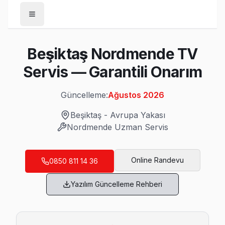
Anasayfa
Beşiktaş Nordmende TV
/
Beşiktaş
Servis — Garantili Onarım
/
Nordmende
Güncelleme:
Ağustos 2026
Son Güncelleme:
Ağustos 2026
Beşiktaş
-
Avrupa Yakası
Nordmende
Uzman Servis
Beşiktaş'da Mahalle Mahalle Nordmende T
Online Randevu
0850 811 14 36
Abbasağa Nordmende Servis
Yazılım Güncelleme Rehberi
Beşiktaş genelinde Abbasağa bölgesinde Nordmende TV kullan
Abbasağa Nordmende Açılmıyor Arıza →