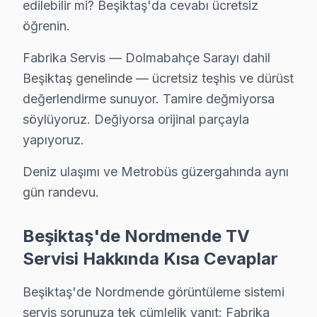
edilebilir mi? Beşiktaş'da cevabı ücretsiz
Nordmende TV'niz Sinanpaşa'de arıza yaptıysa taşımanıza g
öğrenin.
Beşiktaş TV Servis Merkezi →
Fabrika Servis — Dolmabahçe Sarayı dahil
Türkali Nordmende Servis
Beşiktaş genelinde — ücretsiz teşhis ve dürüst
Nordmende TV'niz Türkali'de arıza yaptıysa taşımanıza gere
değerlendirme sunuyor. Tamire değmiyorsa
Türkali Nordmende Açılmıyor Arıza →
söylüyoruz. Değiyorsa orijinal parçayla
Ulus Nordmende Servis
yapıyoruz.
Nordmende TV'nizin Ulus adresine gelen ekibimiz osiloskop
Deniz ulaşımı ve Metrobüs güzergahında aynı
Beşiktaş TV Servis Merkezi →
gün randevu.
Vişnezade Nordmende Servis
Vişnezade mahallesi Nordmende TV servisi için ön değerlen
Beşiktaş'de Nordmende TV
Beşiktaş Nordmende Servis →
Servisi Hakkında Kısa Cevaplar
Yıldız Nordmende Servis
Beşiktaş'de Nordmende görüntüleme sistemi
Yıldız'deki Nordmende TV sahiplerinin yüzde sekseni tamir i
servis sorunuza tek cümlelik yanıt: Fabrika