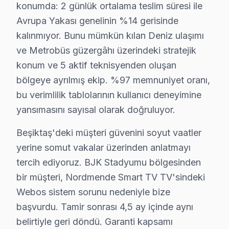
Kültür Mahallesi'nde Nordmende ekran kullananlar, gene
konumda: 2 günlük ortalama teslim süresi ile
Avrupa Yakası genelinin %14 gerisinde
Kuruçeşme'de Nordmende TV Servisi
kalınmıyor. Bunu mümkün kılan Deniz ulaşımı
Kuruçeşme Mahallesi, lüks konutlarıyla öne çıkarken, N
ve Metrobüs güzergâhı üzerindeki stratejik
konum ve 5 aktif teknisyenden oluşan
Levazım'da Nordmende TV Servisi
bölgeye ayrılmış ekip. %97 memnuniyet oranı,
Levazım mahallesi sakinleri, televizyon’lerinizi onarı
bu verimlilik tablolarının kullanıcı deneyimine
yansımasını sayısal olarak doğruluyor.
Levent'te Nordmende TV Servisi
Levent mahallesi, yoğun trafiğiyle bilinir. Bu durum, te
Beşiktaş'deki müşteri güvenini soyut vaatler
yerine somut vakalar üzerinden anlatmayı
Mecidiye'de Nordmende TV Servisi
tercih ediyoruz. BJK Stadyumu bölgesinden
Mecidiye mahallesi halkı, yüksek nem seviyeleriyle karş
bir müşteri, Nordmende Smart TV TV'sindeki
Webos sistem sorunu nedeniyle bize
Muradiye'de Nordmende TV Servisi
başvurdu. Tamir sonrası 4,5 ay içinde aynı
Muradiye mahallesi, doğal güzellikleriyle öne çıkarken,
belirtiyle geri döndü. Garanti kapsamı