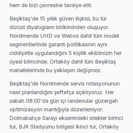
Vişnezade mahallesi sakinleri, televizyon arızalarında
hem de bizi çevresine tavsiye etti.
Yıldız'da Nordmende TV Servisi
Beşiktaş'de 15 yıllık güven ilişkisi, bu tür
dürüst diyalogların birikiminden oluşuyor.
Yıldız mahallesi, yoğun şehir hayatının getirdiği çeşitl
Nordmende UHD ve Webos dahil tüm model
Nordmende Bakım Takvimi ve Maliyet Planla
segmentlerinde garanti politikasının aynı
ciddiyetle uygulandığını 5 kişilik ekibimizin her
Nordmende set’lerin bakımı ve onarımı, televizyondan bek
üyesi bilincinde. Ortaköy dahil tüm Beşiktaş
Anakart tamiri, model serisine göre farklılık gösterdiğ
mahallelerinde bu yaklaşım değişmez.
Fiyatları etkileyen başlıca faktörler arasında garanti d
Beşiktaş'de Nordmende servis rotasyonunun
Beşiktaş'de Proaktif Nordmende TV Bakımı: Fa
nasıl planlandığını şeffafça açıklıyoruz. Her
sabah 08:00'da gün içi randevular güzergah
Fabrika Servis olarak, bölgemizde Nordmende televizyo
optimizasyon mantığıyla düzenleniyor:
Yerinde tamir imkanı, müşterilerimize büyük kolaylık su
Dolmabahçe Sarayı eksenindeki istekler birinci
Sonuç olarak, proaktif bakım hizmetlerimizle, Nordmende
tur, BJK Stadyumu bölgesi ikinci tur, Ortaköy