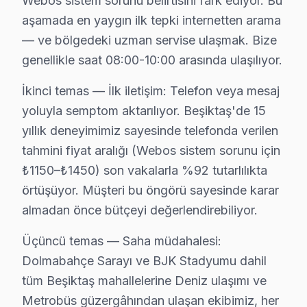
Webos sistem sorunu belirtisini fark ediyor. Bu
karma yapılaşmalı konut dokusunun hakim olduğu mahalle
aşamada en yaygın ilk tepki internetten arama
Acil vaka protokolü farklı işliyor: Beşiktaş'de sabah
— ve bölgedeki uzman servise ulaşmak. Bize
Beşiktaş'deki bu TV müşteri yolculuğunu dört kritik te
genellikle saat 08:00-10:00 arasında ulaşılıyor.
İkinci temas — İlk iletişim: Telefon veya mesaj yoluyl
İkinci temas — İlk iletişim: Telefon veya mesaj
Üçüncü temas — Saha müdahalesi: Dolmabahçe Sarayı ve
yoluyla semptom aktarılıyor. Beşiktaş'de 15
Dördüncü temas — Teslim sonrası: Garanti belgesi + kul
yıllık deneyimimiz sayesinde telefonda verilen
Beşiktaş'deki bu TV teknik servis deneyimi, elektroma
tahmini fiyat aralığı (Webos sistem sorunu için
Nordmende VA Panel sürücü katmanında LVDS sinyal büt
₺1150–₺1450) son vakalarla %92 tutarlılıkta
Nordmende UHD modellerindeki HDMI paraziti de Beşikta
örtüşüyor. Müşteri bu öngörü sayesinde karar
almadan önce bütçeyi değerlendirebiliyor.
Nordmende TV Teknik Profil ve Servis Rehber
Üçüncü temas — Saha müdahalesi:
Nordmende televizyon paneli Teknik Servis Rehberi
Dolmabahçe Sarayı ve BJK Stadyumu dahil
Nordmende televizyon'lerde En Sık Karşılaşılan Arızal
tüm Beşiktaş mahallelerine Deniz ulaşımı ve
Nordmende servisimizde en yaygın Smart sistem donması 
Metrobüs güzergâhından ulaşan ekibimiz, her