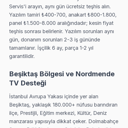
Yıldız Nordmende Anakart Tamiri →
Servis'i arayın, aynı gün ücretsiz teşhis alın.
Yazılım tamiri ₺400-700, anakart ₺800-1.800,
panel ₺1.500-8.000 aralığındadır; kesin fiyat
Beşiktaş Nordmende TV Servis Hizmet Bölges
teşhis sonrası belirlenir. Yazılım sorunları aynı
Beşiktaş bölgesine kapıya gelen Nordmende TV tamir servisi hiz
gün, donanım sorunları 2-3 iş gününde
tamamlanır. İşçilik 6 ay, parça 1-2 yıl
garantilidir.
Beşiktaş Bölgesi ve Nordmende
TV Desteği
İstanbul Avrupa Yakası içinde yer alan
Beşiktaş, yaklaşık 180.000+ nüfusu barındıran
ilçe, Prestijli, Eğitim merkezi, Kültür, Deniz
manzarası yapısıyla dikkat çeker. Dolmabahçe