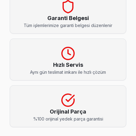
Akatlar Nordmende Servis
Beşiktaş'da Akatlar bölgesi dahil tüm hizmet alanımızda Nor
Garanti Belgesi
Akatlar Nordmende Açılmıyor Arıza →
Tüm işlemlerimize garanti belgesi düzenlenir
Arnavutköy Nordmende Servis
Arnavutköy'de Nordmende TV ekranında çizgi, donma ya da ses
Beşiktaş Nordmende Servis →
Hızlı Servis
Balmumcu Nordmende Servis
Aynı gün teslimat imkanı ile hızlı çözüm
Nordmende TV'niz Balmumcu'de arıza yaptıysa taşımanıza g
Balmumcu Nordmende Açılmıyor Arıza →
Bebek Nordmende Servis
Bebek semtindeki Nordmende TV sorunları için kapıya kadar 
Orijinal Parça
Bebek Nordmende Anakart Tamiri →
%100 orijinal yedek parça garantisi
Cihannüma Nordmende Servis