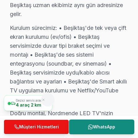
Nordmende akıllı TV'niz için Beşiktaş'de profesyonel 
Beşiktaş uzman ekibimiz aynı gün adresinize
Görüntü Arızaları: Nordmende'ın VA Panel ve IPS pane
gelir.
Elektronik Kart Servisi: Güç kaynağı kapasitör patlama
Kurulum sürecimiz: • Beşiktaş'de tek veya çift
Yazılım Müdahalesi: Smart LED TV platformunda fabri
ekran kurulumu (ev/ofis) • Beşiktaş
LED ve Aydınlatma: Backlight şerit tamiri veya değişim
servisimizde duvar tipi braket seçimi ve
» Beşiktaş ve çevre mahallelere aynı gün servis imkânı
montajı • Beşiktaş'de ses sistemi
entegrasyonu (soundbar, ev sineması) •
Beşiktaş'de Nordmende TV Tamir Maliyetleri
Beşiktaş servisimizde uydu/kablo alıcısı
Beşiktaş'de Nordmende televizyon paneli tamiri yaptırma
bağlantısı ve ayarları • Beşiktaş'de Smart akıllı
Teşhis ücretsiz. Cihazınızı inceledikten sonra arıza de
TV uygulama kurulumu ve Netflix/YouTube
Fiyatlar neye göre değişir: Arıza tipi, ekran boyutu ve
yapılandırması
Gezici servis aracımız
4
araç
2 km
Ödeme kolaylığı: Kredi kartı, havale ve NFC ödeme kab
Doğru montaj, Nordmende LED TV'nizin
Garanti dahil: Verdiğimiz her fiyata 6 ay işçilik ve 1-2 y
performansını doğrudan etkiler — Beşiktaş'de
Müşteri Hizmetleri
WhatsApp
» Beşiktaş'de aynı gün teşhis, şeffaf fiyat teklifi ve hızl
randevu oluşturun.