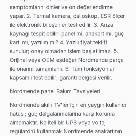
• Taksit seçeneği mevcuttur
semptomlarını dinler ve ön değerlendirme
yapar. 2. Termal kamera, osiloskop, ESR ölçer
Not: Beşiktaş'de nihai fiyat, arıza teşhisinden sonra kes
ile elektronik bileşenler test edilir. 3. Arıza
Beşiktaş Nordmende TV Tamir Garantisi – Yaz
kaynağı tespit edilir: panel mi, anakart mı, güç
kartı mı, yazılım mı? 4. Yazılı fiyat teklifi
Nordmende TV Servis Garanti Belgesi – Yazılı ve İmzalı Güven
sunulur; onay olmadan işlem başlatılmaz. 5.
Beşiktaş'da Nordmende TV tamiri yaptıranlar için Beşi
Orijinal veya OEM eşdeğer Nordmende parça
Beşiktaş'de her onarımda ne sağlıyoruz?
ile onarım tamamlanır. 6. Tüm fonksiyonlar
• 2 yıl yazılı işçilik garantisi
kapsamlı test edilir; garanti belgesi verilir.
• Beşiktaş'de kullanılan orijinal parçalar için 2 yıl parç
Nordmende panel Bakım Tavsiyeleri
• Aynı sorunun tekrarı → Beşiktaş'de ücretsiz yenide
• Resmi fatura + garanti belgesi (kağıt/dijital)
Nordmende akıllı TV'ler için en yaygın kullanıcı
Beşiktaş'de garanti süreci nasıl işler?
hatası; güç dalgalanmalarına karşı koruma
Onarım bittikten sonra Beşiktaş servisimizde imzalı gara
almamaktır. Kaliteli bir UPS veya voltaj
regülatörü kullanmak Nordmende anakartının
Beşiktaş'da Nordmende servisi sonrası güvende olun.