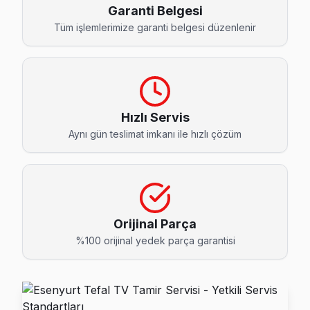
Akevler Tefal Servis
Garanti Belgesi
Akevler mahallesi Tefal TV teknisyeniniz ortalama 90 daki
Tüm işlemlerimize garanti belgesi düzenlenir
Esenyurt Tefal Servis →
Akşemseddin Tefal Servis
Akşemseddin semtindeki Tefal TV sorunları için kapıya kada
Hızlı Servis
Akşemseddin Tefal Açılmıyor Arıza →
Aynı gün teslimat imkanı ile hızlı çözüm
Ardıçlı Tefal Servis
Ardıçlı semtindeki Tefal TV sorunları için kapıya kadar serv
Esenyurt TV Servis Merkezi →
Aşık Veysel Tefal Servis
Orijinal Parça
%100 orijinal yedek parça garantisi
Aşık Veysel mahallesinde Tefal TV arızaları için aynı gün ra
Tefal Servis Merkezi →
Atatürk Tefal Servis