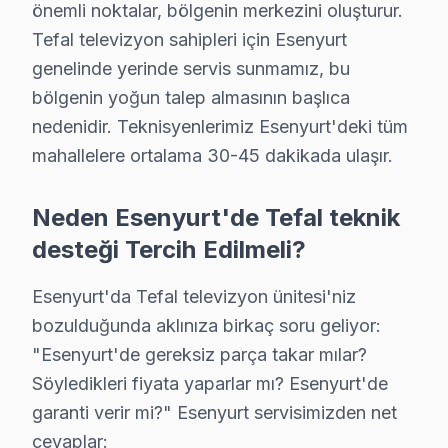
önemli noktalar, bölgenin merkezini oluşturur.
Yunus Emre Tefal Servis
Tefal televizyon sahipleri için Esenyurt
Yunus Emre'deki Tefal TV kullanıcılarına ikinci el cihaz alır
genelinde yerinde servis sunmamız, bu
Esenyurt Tefal Servis →
bölgenin yoğun talep almasının başlıca
nedenidir. Teknisyenlerimiz Esenyurt'deki tüm
Zafer Tefal Servis
mahallelere ortalama 30-45 dakikada ulaşır.
Esenyurt'da Zafer bölgesindeki Tefal kullanıcılarına not: ya
Esenyurt Tefal Servis →
Neden Esenyurt'de Tefal teknik
desteği Tercih Edilmeli?
Esenyurt Tefal TV Servis Hizmet Bölgesi
Esenyurt'da Tefal televizyon ünitesi'niz
Esenyurt bölgesine kapıya gelen Tefal TV tamir servisi hizmetim
bozulduğunda aklınıza birkaç soru geliyor:
"Esenyurt'de gereksiz parça takar mılar?
Söyledikleri fiyata yaparlar mı? Esenyurt'de
garanti verir mi?" Esenyurt servisimizden net
cevaplar: