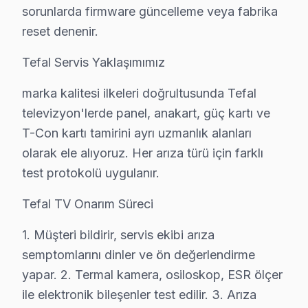
Fatih Mahallesi, tarihî dokusuyla dikkat çeken bir bölg
sorunlarda firmware güncelleme veya fabrika
reset denenir.
Gökevler'de Tefal TV Servisi
Tefal Servis Yaklaşımımız
Gökevler Mahallesi, gün geçtikçe gelişen bir semt olara
marka kalitesi ilkeleri doğrultusunda Tefal
Güzelyurt'ta Tefal TV Servisi
televizyon'lerde panel, anakart, güç kartı ve
Güzelyurt Mahallesi, sakin ve huzurlu bir yaşam alanı 
T-Con kartı tamirini ayrı uzmanlık alanları
olarak ele alıyoruz. Her arıza türü için farklı
Hürriyet'te Tefal TV Servisi
test protokolü uygulanır.
Hürriyet Mahallesi, dinamik yapısıyla dikkat çekmektedi
Tefal TV Onarım Süreci
İncirtepe'de Tefal TV Servisi
İncirtepe Mahallesi, modern yaşamın getirileriyle elek
1. Müşteri bildirir, servis ekibi arıza
semptomlarını dinler ve ön değerlendirme
İnönü'de Tefal TV Servisi
yapar. 2. Termal kamera, osiloskop, ESR ölçer
İnönü Mahallesi, geçmişiyle geleceği birleştiren bir k
ile elektronik bileşenler test edilir. 3. Arıza