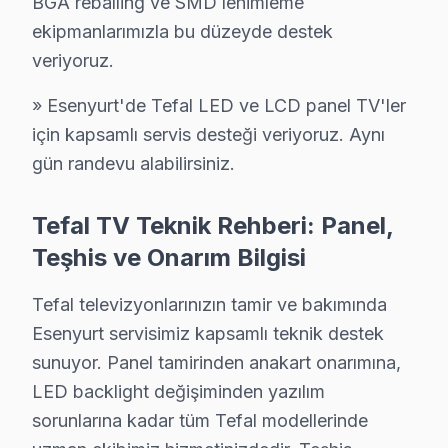
BGA reballing ve SMD lehimleme
Akevler Mahallesi, hem gelişen yapılaşması hem de sosy
ekipmanlarımızla bu düzeyde destek
Akşemseddin'de Tefal TV Servisi
veriyoruz.
Akşemseddin Mahallesi, sıkça değişen yapısı ve farklı s
» Esenyurt'de Tefal LED ve LCD panel TV'ler
için kapsamlı servis desteği veriyoruz. Aynı
Ardıçlı'da Tefal TV Servisi
gün randevu alabilirsiniz.
Ardıçlı Mahallesi, Esenyurt’un gelişen bölgelerinden bi
Aşık Veysel'de Tefal TV Servisi
Tefal TV Teknik Rehberi: Panel,
Aşık Veysel Mahallesi, dinamik yaşam alanları ile bilin
Teşhis ve Onarım Bilgisi
Atatürk'te Tefal TV Servisi
Tefal televizyonlarınızın tamir ve bakımında
Esenyurt servisimiz kapsamlı teknik destek
Atatürk Mahallesi, yoğun nüfusu ve çeşitli kültürel yap
sunuyor. Panel tamirinden anakart onarımına,
Balıkyolu'nda Tefal TV Servisi
LED backlight değişiminden yazılım
Balıkyolu Mahallesi, kendine has yapısıyla hem sakinle
sorunlarına kadar tüm Tefal modellerinde