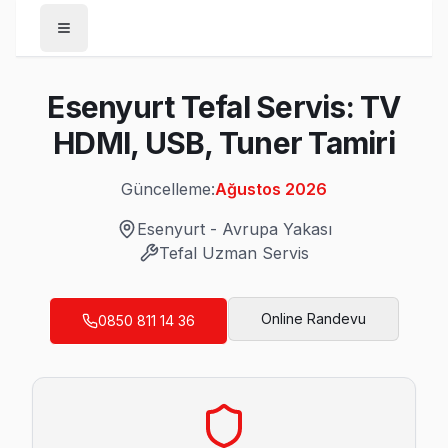
Anasayfa
Esenyurt Tefal Servis: TV
/
Esenyurt
HDMI, USB, Tuner Tamiri
/
Tefal
Güncelleme:
Ağustos 2026
Son Güncelleme:
Ağustos 2026
Esenyurt
-
Avrupa Yakası
Tefal
Uzman Servis
Esenyurt'da Mahalle Mahalle Tefal TV Serv
Online Randevu
0850 811 14 36
Akçaburgaz Tefal Servis
Esenyurt'da Akçaburgaz mahallesi için Tefal TV fiyat teklifi
Esenyurt Tefal Servis →