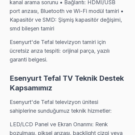
kanal arama sorunu • Bağlantı: HDMI/USB
Şehitler Mahallesi, kozmopolit bir yapıya sahip olarak,
port arızası, Bluetooth ve Wi-Fi modül tamiri •
Kapasitör ve SMD: Şişmiş kapasitör değişimi,
Talatpaşa'da Tefal TV Servisi
smd bileşen tamiri
Talatpaşa Mahallesi, geniş konut yelpazesi ile dikkat çe
Esenyurt'de Tefal televizyon tamiri için
Turgut Özal'da Tefal TV Servisi
ücretsiz arıza tespiti: orijinal parça, yazılı
Turgut Özal Mahallesi, hem tarihsel hem de modern yaş
garanti belgesi.
Üçevler'de Tefal TV Servisi
Esenyurt Tefal TV Teknik Destek
Üçevler Mahallesi, genç nüfusun yoğun olduğu bir bölg
Kapsamımız
Yenikent'de Tefal TV Servisi
Esenyurt'de Tefal televizyon ünitesi
Yenikent Mahallesi, ailelerin bir arada yaşadığı sıcak
sahiplerine sunduğumuz teknik hizmetler:
Yeşilkent'de Tefal TV Servisi
LED/LCD Panel ve Ekran Onarımı: Renk
Yeşilkent Mahallesi, sakin bir yaşam sunarken, teknolo
bozulması, piksel arızası, backlight çizgi veya