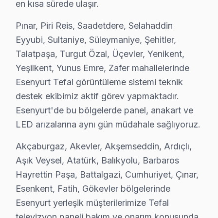
en kısa sürede ulaşır.
· Arnavutköy Tefal
· Avcılar Tefal
Pınar, Piri Reis, Saadetdere, Selahaddin
· Bağcılar Tefal
· Bahçelievler Tefal
Eyyubi, Sultaniye, Süleymaniye, Şehitler,
Talatpaşa, Turgut Özal, Üçevler, Yenikent,
· Bakırköy Tefal
· Başakşehir Tefal
Yeşilkent, Yunus Emre, Zafer mahallelerinde
Esenyurt Tefal görüntüleme sistemi teknik
· Bayrampaşa Tefal
· Beşiktaş Tefal
destek ekibimiz aktif görev yapmaktadır.
Esenyurt'de bu bölgelerde panel, anakart ve
LED arızalarına aynı gün müdahale sağlıyoruz.
Esenyurt Diğer Marka Servisleri
· Esenyurt Sony
· Esenyurt Philips
Akçaburgaz, Akevler, Akşemseddin, Ardıçlı,
Aşık Veysel, Atatürk, Balıkyolu, Barbaros
· Esenyurt Hi-Level
· Esenyurt iFFALCON
Hayrettin Paşa, Battalgazi, Cumhuriyet, Çınar,
Esenkent, Fatih, Gökevler bölgelerinde
· Esenyurt Samsung
· Esenyurt LG
Esenyurt yerleşik müşterilerimize Tefal
televizyon paneli bakım ve onarım konusunda