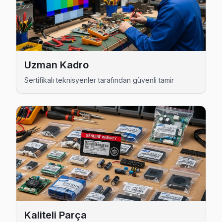
Esenyurt TV Servis Merkezi →
Çınar Tefal Servis
Çınar bölgesindeki Tefal kullanıcıları için haftanın 7 günü se
Esenyurt TV Servis Merkezi →
Uzman Kadro
Esenkent Tefal Servis
Sertifikalı teknisyenler tarafından güvenli tamir
Esenkent'den gelen Tefal TV arızaları arasında en sık güç k
Esenkent Tefal Anakart Tamiri →
Fatih Tefal Servis
Fatih'de Tefal TV ses ama görüntü yok sorununu genellikle 
Fatih Tefal Açılmıyor Arıza →
Gökevler Tefal Servis
Tefal TV Gökevler adresinde firmware güncellemesi sonrası
Esenyurt Tefal Servis →
Kaliteli Parça