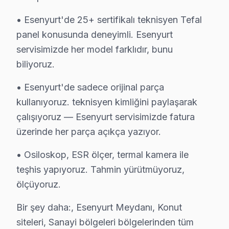
• Esenyurt'de 25+ sertifikalı teknisyen Tefal
panel konusunda deneyimli. Esenyurt
servisimizde her model farklıdır, bunu
biliyoruz.
• Esenyurt'de sadece orijinal parça
kullanıyoruz. teknisyen kimliğini paylaşarak
çalışıyoruz — Esenyurt servisimizde fatura
üzerinde her parça açıkça yazıyor.
• Osiloskop, ESR ölçer, termal kamera ile
Tefal Uzman Teknisyen Ekibi — Esenyurt
teşhis yapıyoruz. Tahmin yürütmüyoruz,
Burak A. — Tefal Servis Uzmanı
ölçüyoruz.
15 yıllık Tefal TV tamir deneyimi. Esenyurt ve çevre ilçelere
Bir şey daha:, Esenyurt Meydanı, Konut
· Tefal fabrika servis sertifikası
siteleri, Sanayi bölgeleri bölgelerinden tüm
· Orijinal ve OEM yedek parça tedarikçisi