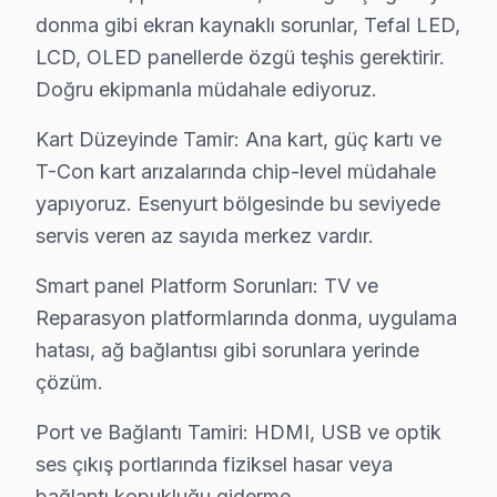
donma gibi ekran kaynaklı sorunlar, Tefal LED,
Yunus Emre'de Tefal TV Servisi
LCD, OLED panellerde özgü teşhis gerektirir.
Yunus Emre Mahallesi, canlı sosyal etkinlikleriyle dol
Doğru ekipmanla müdahale ediyoruz.
Zafer'de Tefal TV Servisi
Kart Düzeyinde Tamir: Ana kart, güç kartı ve
Zafer Mahallesi, yaşayanlarına geniş bir aile atmosfer
T-Con kart arızalarında chip-level müdahale
yapıyoruz. Esenyurt bölgesinde bu seviyede
Tefal Teknoloji Evrimi ve Tamir Gereklilikleri
servis veren az sayıda merkez vardır.
Esenyurt, İstanbul'un hızla gelişen bölgelerinden biri 
Smart panel Platform Sorunları: TV ve
Panel veya ekran değişimi, örneğin, 32 inçlik bir telev
Reparasyon platformlarında donma, uygulama
Tüm bu fiyatları etkileyen faktörler arasında garanti du
hatası, ağ bağlantısı gibi sorunlara yerinde
çözüm.
Esenyurt'de Tefal Servisi: Fabrika Servis'in Ro
Port ve Bağlantı Tamiri: HDMI, USB ve optik
Esenyurt’un elektronik tüketim alışkanlıkları geçmişten 
ses çıkış portlarında fiziksel hasar veya
Fabrika teknik destek’in sunduğu avantajlar arasında, y
bağlantı kopukluğu giderme.