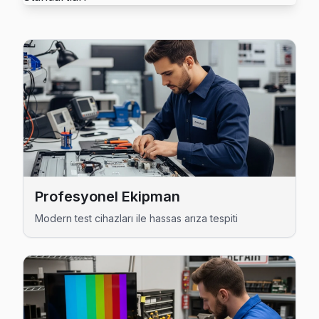
Atatürk semtindeki Tefal TV sorunları için kapıya kadar ser
Esenyurt Tefal Servis →
Balıkyolu Tefal Servis
Balıkyolu sakinleri Tefal TV arızaları için sık bizi tercih ediy
Esenyurt TV Servis Merkezi →
Barbaros Hayrettin Paşa Tefal Servis
Tefal TV Barbaros Hayrettin Paşa adresinde firmware günce
Barbaros Hayrettin Paşa Tefal Anakart Tamiri →
Profesyonel Ekipman
Battalgazi Tefal Servis
Modern test cihazları ile hassas arıza tespiti
Tefal TV Battalgazi'de internet bağlantısı sorunuyla geli
Battalgazi Tefal Anakart Tamiri →
Cumhuriyet Tefal Servis
Esenyurt'da Cumhuriyet mahallesi için Tefal TV fiyat teklifi 