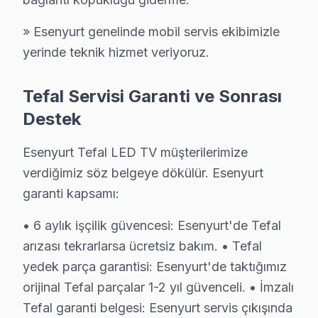
Sonuç olarak, Esenyurt'daki Fabrika bakım, elektronik 
» Esenyurt genelinde mobil servis ekibimizle
yerinde teknik hizmet veriyoruz.
Esenyurt Tefal servis - TV Tamiri
Tefal ekran için Esenyurt'da en kısa yol:
Tefal Servisi Garanti ve Sonrası
➊ Bizi arayın: ücretsiz ön değerlendirme
Destek
➋ Metrobüs ve E-5 Karayolu güzergahında aynı gün 
Esenyurt Tefal LED TV müşterilerimize
➌ Esenyurt Meydanı aksı dahil tüm mahallelere kapıd
verdiğimiz söz belgeye dökülür. Esenyurt
➍ Orijinal parça, yazılı garanti, şeffaf fiyat
garanti kapsamı:
Fabrika Servis — Esenyurt'da 2009'dan beri Tefal uz
• 6 aylık işçilik güvencesi: Esenyurt'de Tefal
Esenyurt Tefal TV Montaj ve Kurulum – Uzman
arızası tekrarlarsa ücretsiz bakım. • Tefal
Tefal televizyonunuz için Esenyurt'da profesyonel kuru
yedek parça garantisi: Esenyurt'de taktığımız
Kurulum hizmetlerimiz kapsamında:
orijinal Tefal parçalar 1-2 yıl güvenceli. • İmzalı
Tefal garanti belgesi: Esenyurt servis çıkışında
• Esenyurt'de televizyon duvar askısı montajı (sabit, e