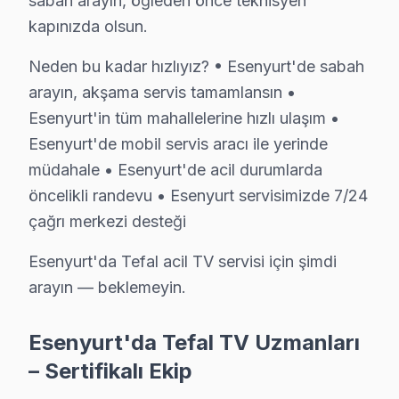
sabah arayın, öğleden önce teknisyen
Tefal servisimizde en yaygın yazılım güncelleme sorunu 
kapınızda olsun.
Tefal Servis Yaklaşımımız
Neden bu kadar hızlıyız? • Esenyurt'de sabah
marka kalitesi ilkeleri doğrultusunda Tefal televizyon'l
arayın, akşama servis tamamlansın •
söz konusu model TV Onarım Süreci
Esenyurt'in tüm mahallelerine hızlı ulaşım •
1. Müşteri bildirir, servis ekibi arıza semptomlarını di
Esenyurt'de mobil servis aracı ile yerinde
2. Termal kamera, osiloskop, ESR ölçer ile elektronik bil
müdahale • Esenyurt'de acil durumlarda
3. Arıza kaynağı tespit edilir: panel mi, anakart mı, güç
öncelikli randevu • Esenyurt servisimizde 7/24
4. Yazılı fiyat teklifi sunulur; onay olmadan işlem başla
çağrı merkezi desteği
5. Orijinal veya OEM eşdeğer Tefal parça ile onarım t
Esenyurt'da Tefal acil TV servisi için şimdi
6. Tüm fonksiyonlar kapsamlı test edilir; garanti belgesi 
arayın — beklemeyin.
Tefal ekran Bakım Tavsiyeleri
Tefal televizyon ünitesi'ler için en yaygın kullanıcı h
Esenyurt'da Tefal TV Uzmanları
Tefal akıllı TV'niz arızalandığında verileri (uygulama 
– Sertifikalı Ekip
Tefal güvenilirliği standartlarında söz konusu model se