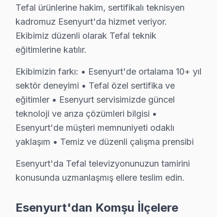
Tefal ürünlerine hakim, sertifikalı teknisyen
Esenyurt Tefal TV Arızaları – Televizyonunuz
kadromuz Esenyurt'da hizmet veriyor.
Ekibimiz düzenli olarak Tefal teknik
Tefal görüntüleme sistemi'nizde yaşadığınız arıza, ci
eğitimlerine katılır.
Tefal televizyon paneli'lerde en çok müdahale ettiğimiz 
• Panel ve Ekran: OLED yanması, LCD şeriti, piksel öl
Ekibimizin farkı: • Esenyurt'de ortalama 10+ yıl
sektör deneyimi • Tefal özel sertifika ve
• Elektronik Kartlar: Anakart, T-Con, güç kartı, tune
eğitimler • Esenyurt servisimizde güncel
• Arka Aydınlatma: LED bar değişimi, inverter tamiri, ba
teknoloji ve arıza çözümleri bilgisi •
• Yazılım ve Firmware: Fabrika ayarı, eMMC kurtarm
Esenyurt'de müşteri memnuniyeti odaklı
• Bağlantı: HDMI/USB port arızası, Bluetooth ve Wi-Fi
yaklaşım • Temiz ve düzenli çalışma prensibi
• Kapasitör ve SMD: Şişmiş kapasitör değişimi, smd bil
Esenyurt'de bu cihaz televizyon tamiri için ücretsiz arıza
Esenyurt'da Tefal televizyonunuzun tamirini
konusunda uzmanlaşmış ellere teslim edin.
Esenyurt Tefal TV Teknik Destek Kapsamımız
Esenyurt'dan Komşu İlçelere
Esenyurt'de Tefal televizyon ünitesi sahiplerine sund