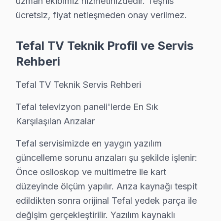
uzman ekibimiz hizmetinizdedir. Teşhis
Barbaros Hayrettin Paşa'da Tefal TV Servisi
ücretsiz, fiyat netleşmeden onay verilmez.
Barbaros Hayrettin Paşa Mahallesi, büyüyen bir yapılaş
Tefal TV Teknik Profil ve Servis
Battalgazi'de Tefal TV Servisi
Rehberi
Battalgazi Mahallesi, bölgedeki gelişmeler ile birlikte T
Tefal TV Teknik Servis Rehberi
Cumhuriyet'te Tefal TV Servisi
Cumhuriyet Mahallesi, zengin sosyal yapısıyla birlikte 
Tefal televizyon paneli'lerde En Sık
Karşılaşılan Arızalar
Çınar'da Tefal TV Servisi
Tefal servisimizde en yaygın yazılım
Çınar Mahallesi, geçmişten gelen birikimi ve modern yap
güncelleme sorunu arızaları şu şekilde işlenir:
Esenkent'te Tefal TV Servisi
Önce osiloskop ve multimetre ile kart
düzeyinde ölçüm yapılır. Arıza kaynağı tespit
Esenkent Mahallesi, büyüyen nüfusu ile dikkat çekerken,
edildikten sonra orijinal Tefal yedek parça ile
Fatih'te Tefal TV Servisi
değişim gerçekleştirilir. Yazılım kaynaklı