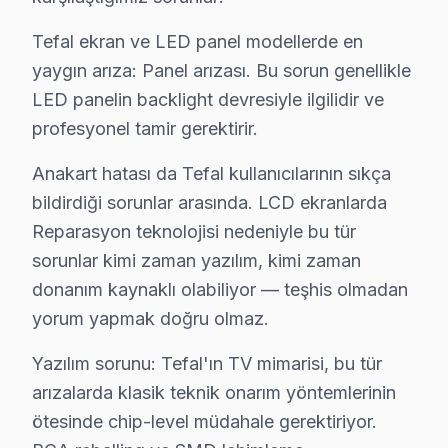
Esenyurt bölgesinde en sık karşılaşılan Tefal televizyon
Tefal ekran ve LED panel modellerde en
Birinci sırada panel arızaları bulunuyor. Panel arızası,
yaygın arıza: Panel arızası. Bu sorun genellikle
İkinci sırada anakart sorunları yer alıyor. Ekranın hi
LED panelin backlight devresiyle ilgilidir ve
profesyonel tamir gerektirir.
Üçüncü sorun, güç kartı arızaları. Televizyonun çalışm
Dördüncü sıralamada backlight problemleri bulunuyor.
Anakart hatası da Tefal kullanıcılarının sıkça
Son olarak, yazılım sorunları öne çıkıyor. Cihazın günc
bildirdiği sorunlar arasında. LCD ekranlarda
Reparasyon teknolojisi nedeniyle bu tür
Bütün bu teknik sorunlar, Tefal televizyonunuz kullanıcı
sorunlar kimi zaman yazılım, kimi zaman
Esenyurt ve Elektronik Tüketim Tarihi
donanım kaynaklı olabiliyor — teşhis olmadan
yorum yapmak doğru olmaz.
Akçaburgaz'da Tefal TV Servisi
Yazılım sorunu: Tefal'ın TV mimarisi, bu tür
Akçaburgaz, yenilikçi yaşam alanlarıyla dikkat çektiği 
arızalarda klasik teknik onarım yöntemlerinin
Akevler'de Tefal TV Servisi
ötesinde chip-level müdahale gerektiriyor.