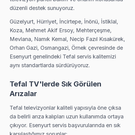
· Esenyurt Panasonic
· Esenyurt Toshiba
düzenli destek sunuyoruz.
Güzelyurt, Hürriyet, İncirtepe, İnönü, İstiklal,
Koza, Mehmet Akif Ersoy, Mehterçeşme,
Mevlana, Namık Kemal, Necip Fazıl Kısakürek,
Esenyurt Tefal Servis: En Çok Sorulan Sorula
Orhan Gazi, Osmangazi, Örnek çevresinde de
Esenyurt Tefal panel tamirinde iki kritik bilgi: (1) 
Esenyurt genelindeki Tefal servis kalitemizi
aynı standartlarda sürdürüyoruz.
Esenyurt Mahallelerinde Tefal Servis Kapsam
Tefal TV'lerde Sık Görülen
Esenyurt, İstanbul’un kuzeybatısında yer alan, tarihse
Arızalar
Coğrafi konumu itibarıyla Esenyurt, İstanbul’un önemli 
Esenyurt’ta Tefal markasına ait televizyonların yaygınl
Tefal televizyonlar kaliteli yapısıyla öne çıksa
da belirli arıza kalıpları uzun kullanımda ortaya
İlçede gözlemlenen bir diğer ilgi çekici durum, belirli 
çıkıyor. Esenyurt servis başvurularında en sık
Tefal TV'nin Esenyurt'deki Yeri
karşılaştığımız sorunlar: