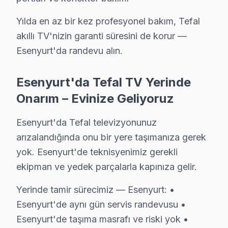
Selahaddin Eyyubi sakinlerine özel: Tefal TV tamirinde parç
Yılda en az bir kez profesyonel bakım, Tefal
Tefal Servis Merkezi →
akıllı TV'nizin garanti süresini de korur —
Sultaniye Tefal Servis
Esenyurt'da randevu alın.
Esenyurt'da Sultaniye mahallesi Tefal kullanıcıları arıza 
Esenyurt'da Tefal TV Yerinde
Sultaniye Tefal Anakart Tamiri →
Onarım – Evinize Geliyoruz
Süleymaniye Tefal Servis
Süleymaniye bölgesindeki Tefal kullanıcıları için haftanın 7 
Esenyurt'da Tefal televizyonunuz
Süleymaniye Tefal Anakart Tamiri →
arızalandığında onu bir yere taşımanıza gerek
yok. Esenyurt'de teknisyenimiz gerekli
Şehitler Tefal Servis
ekipman ve yedek parçalarla kapınıza gelir.
Şehitler mahallesi Tefal TV servisi için ön değerlendirme t
Şehitler Tefal Açılmıyor Arıza →
Yerinde tamir sürecimiz — Esenyurt: •
Esenyurt'de aynı gün servis randevusu •
Talatpaşa Tefal Servis
Esenyurt'de taşıma masrafı ve riski yok •
Esenyurt'da Talatpaşa mahallesi için Tefal TV fiyat teklifi a