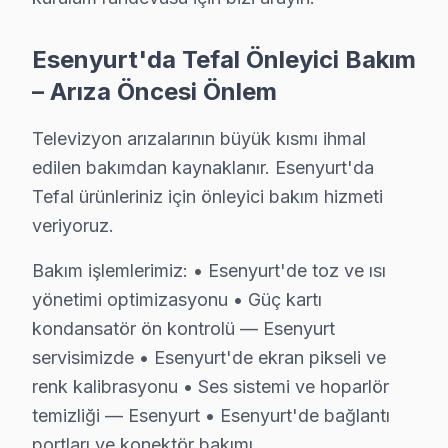
Örnek Tefal Servis
Esenyurt'da Tefal Önleyici Bakım
Esenyurt'da Örnek mahallesi için Tefal TV fiyat teklifi almak
Esenyurt TV Servis Merkezi →
– Arıza Öncesi Önlem
Pınar Tefal Servis
Televizyon arızalarının büyük kısmı ihmal
Pınar mahallesi Tefal TV servis hattımız günlük olarak bu bö
edilen bakımdan kaynaklanır. Esenyurt'da
Pınar Tefal Anakart Tamiri →
Tefal ürünleriniz için önleyici bakım hizmeti
veriyoruz.
Piri Reis Tefal Servis
Tefal TV'de T-Con kart arızası Piri Reis mahallesinde sık ka
Bakım işlemlerimiz: • Esenyurt'de toz ve ısı
Esenyurt TV Servis Merkezi →
yönetimi optimizasyonu • Güç kartı
kondansatör ön kontrolü — Esenyurt
Saadetdere Tefal Servis
servisimizde • Esenyurt'de ekran pikseli ve
Saadetdere mahallesi Tefal TV servis hattımız günlük olarak
renk kalibrasyonu • Ses sistemi ve hoparlör
Esenyurt Tefal Servis →
temizliği — Esenyurt • Esenyurt'de bağlantı
Selahaddin Eyyubi Tefal Servis
portları ve konektör bakımı