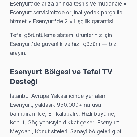
Esenyurt'de arıza anında teşhis ve müdahale •
Esenyurt Tefal Servis →
Esenyurt servisimizde orijinal yedek parça ile
Turgut Özal Tefal Servis
hizmet • Esenyurt'de 2 yıl işçilik garantisi
Turgut Özal sakinleri Tefal TV arızaları için sık bizi tercih ed
Tefal görüntüleme sistemi ürünleriniz için
Esenyurt Tefal Servis →
Esenyurt'de güvenilir ve hızlı çözüm — bizi
Üçevler Tefal Servis
arayın.
Tefal TV'de T-Con kart arızası Üçevler mahallesinde sık kar
Üçevler Tefal Açılmıyor Arıza →
Esenyurt Bölgesi ve Tefal TV
Desteği
Yenikent Tefal Servis
Esenyurt'nın Yenikent bölgesindeki Tefal müşterilerimiz tam
İstanbul Avrupa Yakası içinde yer alan
Esenyurt Tefal Servis →
Esenyurt, yaklaşık 950.000+ nüfusu
barındıran ilçe, En kalabalık, Hızlı büyüme,
Yeşilkent Tefal Servis
Konut, Göç yapısıyla dikkat çeker. Esenyurt
Yeşilkent sakinleri için Tefal TV tamir hizmetimiz: teşhis üc
Meydanı, Konut siteleri, Sanayi bölgeleri gibi
Yeşilkent Tefal Anakart Tamiri →