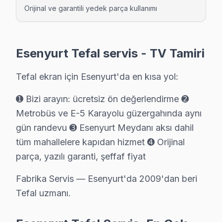
Güzelyurt Tefal Servis
Orijinal ve garantili yedek parça kullanımı
Güzelyurt'de Tefal TV ekranında çizgi, donma ya da ses sorunl
Esenyurt TV Servis Merkezi →
Esenyurt Tefal servis - TV Tamiri
Hürriyet Tefal Servis
Hürriyet sakinleri Tefal TV arızaları için sık bizi tercih ediyo
Tefal ekran için Esenyurt'da en kısa yol:
Tefal Servis Merkezi →
➊ Bizi arayın: ücretsiz ön değerlendirme ➋
İncirtepe Tefal Servis
Metrobüs ve E-5 Karayolu güzergahında aynı
İncirtepe mahallesi Tefal TV servisinde şeffaf çalışıyoruz: 
gün randevu ➌ Esenyurt Meydanı aksı dahil
İncirtepe Tefal Anakart Tamiri →
tüm mahallelere kapıdan hizmet ➍ Orijinal
parça, yazılı garanti, şeffaf fiyat
İnönü Tefal Servis
Esenyurt'da İnönü mahallesi için Tefal TV fiyat teklifi almak
Fabrika Servis — Esenyurt'da 2009'dan beri
Tefal uzmanı.
İnönü Tefal Anakart Tamiri →
İstiklal Tefal Servis