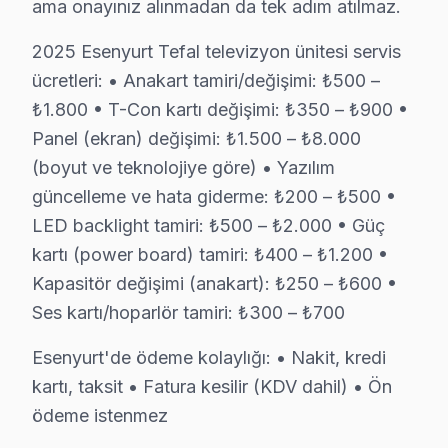
ama onayınız alınmadan da tek adım atılmaz.
Yılda en az bir kez profesyonel bakım, Tefal akıllı TV
2025 Esenyurt Tefal televizyon ünitesi servis
Esenyurt'da Tefal TV Yerinde Onarım – Eviniz
ücretleri: • Anakart tamiri/değişimi: ₺500 –
Esenyurt'da Tefal televizyonunuz arızalandığında onu 
₺1.800 • T-Con kartı değişimi: ₺350 – ₺900 •
Yerinde tamir sürecimiz — Esenyurt:
Panel (ekran) değişimi: ₺1.500 – ₺8.000
• Esenyurt'de aynı gün servis randevusu
(boyut ve teknolojiye göre) • Yazılım
güncelleme ve hata giderme: ₺200 – ₺500 •
• Esenyurt'de taşıma masrafı ve riski yok
LED backlight tamiri: ₺500 – ₺2.000 • Güç
• Esenyurt'de arıza anında teşhis ve müdahale
kartı (power board) tamiri: ₺400 – ₺1.200 •
• Esenyurt servisimizde orijinal yedek parça ile hizmet
Kapasitör değişimi (anakart): ₺250 – ₺600 •
• Esenyurt'de 2 yıl işçilik garantisi
Ses kartı/hoparlör tamiri: ₺300 – ₺700
Tefal görüntüleme sistemi ürünleriniz için Esenyurt'de 
Esenyurt'de ödeme kolaylığı: • Nakit, kredi
Esenyurt Bölgesi ve Tefal TV Desteği
kartı, taksit • Fatura kesilir (KDV dahil) • Ön
İstanbul Avrupa Yakası içinde yer alan Esenyurt, yakla
ödeme istenmez