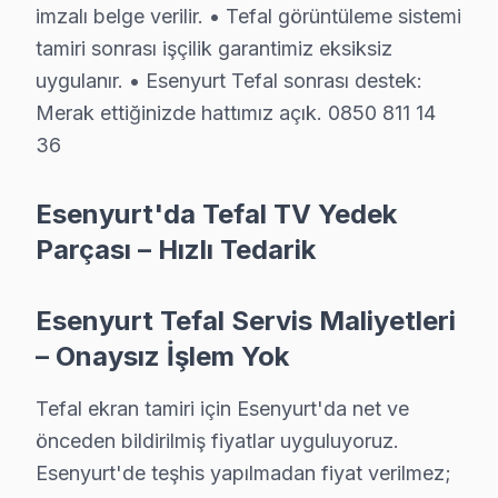
imzalı belge verilir. • Tefal görüntüleme sistemi
• Esenyurt servisimizde gizli kablo düzeni ve kanal mo
tamiri sonrası işçilik garantimiz eksiksiz
• Esenyurt'de HDMI, ses sistemi ve uydu bağlantı ku
uygulanır. • Esenyurt Tefal sonrası destek:
• Esenyurt'de Smart ekran ağ yapılandırması ve kana
Merak ettiğinizde hattımız açık. 0850 811 14
• Esenyurt servisimizde ekran kalibrasyon ve görüntü 
36
Esenyurt'da aynı gün televizyon ünitesi kurulum randev
Esenyurt'da Tefal TV Yedek
Esenyurt'da Tefal Önleyici Bakım – Arıza Önc
Parçası – Hızlı Tedarik
Televizyon arızalarının büyük kısmı ihmal edilen bakım
Bakım işlemlerimiz:
Esenyurt Tefal Servis Maliyetleri
• Esenyurt'de toz ve ısı yönetimi optimizasyonu
– Onaysız İşlem Yok
• Güç kartı kondansatör ön kontrolü — Esenyurt serv
• Esenyurt'de ekran pikseli ve renk kalibrasyonu
Tefal ekran tamiri için Esenyurt'da net ve
• Ses sistemi ve hoparlör temizliği — Esenyurt
önceden bildirilmiş fiyatlar uyguluyoruz.
Esenyurt'de teşhis yapılmadan fiyat verilmez;
• Esenyurt'de bağlantı portları ve konektör bakımı