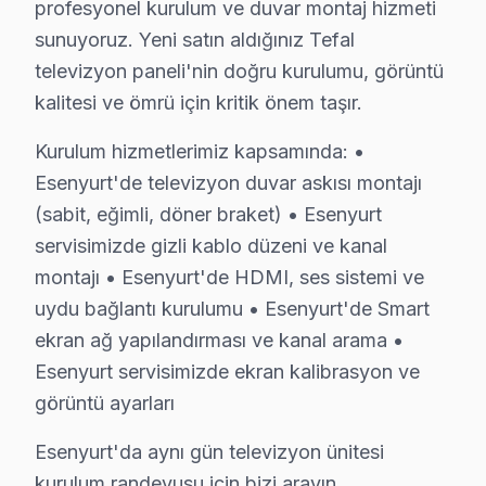
profesyonel kurulum ve duvar montaj hizmeti
Tefal Servis Merkezi →
sunuyoruz. Yeni satın aldığınız Tefal
Namık Kemal Tefal Servis
televizyon paneli'nin doğru kurulumu, görüntü
Esenyurt genelinde Namık Kemal bölgesinde Tefal TV kullanıc
kalitesi ve ömrü için kritik önem taşır.
Namık Kemal Tefal Anakart Tamiri →
Kurulum hizmetlerimiz kapsamında: •
Necip Fazıl Kısakürek Tefal Servis
Esenyurt'de televizyon duvar askısı montajı
Necip Fazıl Kısakürek'de Tefal TV ekran değişimi gerekebil
(sabit, eğimli, döner braket) • Esenyurt
Esenyurt Tefal Servis →
servisimizde gizli kablo düzeni ve kanal
montajı • Esenyurt'de HDMI, ses sistemi ve
Orhan Gazi Tefal Servis
uydu bağlantı kurulumu • Esenyurt'de Smart
Orhan Gazi'deki Tefal TV sahiplerinin yüzde sekseni tamir i
ekran ağ yapılandırması ve kanal arama •
Orhan Gazi Tefal Anakart Tamiri →
Esenyurt servisimizde ekran kalibrasyon ve
Osmangazi Tefal Servis
görüntü ayarları
Esenyurt'nın Osmangazi bölgesindeki Tefal müşterilerimiz t
Esenyurt'da aynı gün televizyon ünitesi
Esenyurt TV Servis Merkezi →
kurulum randevusu için bizi arayın.