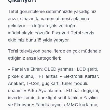
Piri Reis'te Tefal TV Servisi
Tefal görüntüleme sistemi'nizde yaşadığınız
Piri Reis Mahallesi, genellikle orta gelir grubuna sahi
arıza, cihazın tamamen bitmesi anlamına
gelmiyor — doğru teşhis ve doğru
Saadetdere'de Tefal TV Servisi
müdahaleyle çözülür. Esenyurt Tefal servis
Saadetdere Mahallesi, her yaştan bireyin barındığı dinam
ekibimiz bunu 15 yıldır yapıyor.
Selahaddin Eyyubi'de Tefal TV Servisi
Tefal televizyon paneli'lerde en çok müdahale
Selahaddin Eyyubi Mahallesi, çeşitli yaş gruplarına ev 
ettiğimiz arıza kategorileri:
Sultaniye'de Tefal TV Servisi
• Panel ve Ekran: OLED yanması, LCD şeriti,
Sultaniye Mahallesi, genç ve dinamik bir nüfusa sahiptir
piksel ölümü, TFT arızası • Elektronik Kartlar:
Anakart, T-Con, güç kartı, tuner modülü
Süleymaniye'de Tefal TV Servisi
onarımı • Arka Aydınlatma: LED bar değişimi,
Süleymaniye Mahallesi, hem genç hem de yaşlı kesimlerin
inverter tamiri, backlight şerit tamiri • Yazılım
ve Firmware: Fabrika ayarı, eMMC kurtarma,
Şehitler'de Tefal TV Servisi