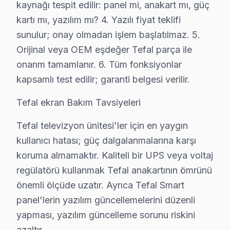
kaynağı tespit edilir: panel mi, anakart mı, güç
İstiklal'de Tefal TV Servisi
kartı mı, yazılım mı? 4. Yazılı fiyat teklifi
İstiklal Mahallesi, çeşitli hizmetlerin kolayca ulaşıla
sunulur; onay olmadan işlem başlatılmaz. 5.
Orijinal veya OEM eşdeğer Tefal parça ile
Koza'da Tefal TV Servisi
onarım tamamlanır. 6. Tüm fonksiyonlar
Koza Mahallesi, elektronik ürünlerin tamiri konusunda g
kapsamlı test edilir; garanti belgesi verilir.
Mehmet Akif Ersoy'da Tefal TV Servisi
Tefal ekran Bakım Tavsiyeleri
Mehmet Akif Ersoy Mahallesi, genç ve dinamik bir atmo
Tefal televizyon ünitesi'ler için en yaygın
Mehterçeşme'de Tefal TV Servisi
kullanıcı hatası; güç dalgalanmalarına karşı
koruma almamaktır. Kaliteli bir UPS veya voltaj
Mehterçeşme Mahallesi, sakin ve düzenli bir yaşam alanı
regülatörü kullanmak Tefal anakartının ömrünü
Mevlana'da Tefal TV Servisi
önemli ölçüde uzatır. Ayrıca Tefal Smart
Mevlana Mahallesi, çağdaş yaşam koşullarını sunarken, 
panel'lerin yazılım güncellemelerini düzenli
yapması, yazılım güncelleme sorunu riskini
Namık Kemal'de Tefal TV Servisi
azaltır.