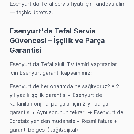
Esenyurt'da Tefal servis fiyatı için randevu alın
Neden Esenyurt'de Tefal teknik desteği Terci
— teşhis ücretsiz.
Esenyurt Tefal TV Ekran Anakart Profesyonel Servis ve Tamir
Esenyurt'da Tefal televizyon ünitesi'niz bozulduğunda 
Esenyurt'da Tefal Servis
• Esenyurt'de 25+ sertifikalı teknisyen Tefal panel ko
Güvencesi – İşçilik ve Parça
• Esenyurt'de sadece orijinal parça kullanıyoruz. tekn
Garantisi
• Osiloskop, ESR ölçer, termal kamera ile teşhis yap
Esenyurt'da Tefal akıllı TV tamiri yaptıranlar
Bir şey daha:, Esenyurt Meydanı, Konut siteleri, Sanay
için Esenyurt garanti kapsamımız:
Esenyurt × Tefal: Yerel İçerik ve Deneyim
Esenyurt'de her onarımda ne sağlıyoruz? • 2
yıl yazılı işçilik garantisi • Esenyurt'de
Tefal TV Servis Ağımız: Esenyurt Tüm Mahalle
kullanılan orijinal parçalar için 2 yıl parça
Esenyurt'de Tefal televizyon servisi arayan tüm mahalle
garantisi • Aynı sorunun tekrarı → Esenyurt'de
Pınar, Piri Reis, Saadetdere, Selahaddin Eyyubi, Sult
ücretsiz yeniden müdahale • Resmi fatura +
Akçaburgaz, Akevler, Akşemseddin, Ardıçlı, Aşık Veyse
garanti belgesi (kağıt/dijital)