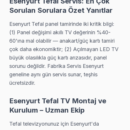
Esenyurt Tefal Servis: En Çok
Esenyurt'da İstiklal bölgesi dahil tüm hizmet alanımızda Tefa
Sorulan Sorulara Özet Yanıtlar
Esenyurt Tefal Servis →
Esenyurt Tefal panel tamirinde iki kritik bilgi:
Koza Tefal Servis
(1) Panel değişimi akıllı TV değerinin %40-
Esenyurt'da Koza bölgesi dahil tüm hizmet alanımızda Tefal T
60'ına mal olabilir — anakart/güç kartı tamiri
Koza Tefal Açılmıyor Arıza →
çok daha ekonomiktir; (2) Açılmayan LED TV
Mehmet Akif Ersoy Tefal Servis
büyük olasılıkla güç kartı arızasıdır, panel
Tefal TV Mehmet Akif Ersoy'de internet bağlantısı sorunuy
sorunu değildir. Fabrika Servis Esenyurt
Esenyurt TV Servis Merkezi →
geneline aynı gün servis sunar, teşhis
ücretsizdir.
Mehterçeşme Tefal Servis
Tefal TV'de T-Con kart arızası Mehterçeşme mahallesinde sı
Esenyurt Tefal TV Montaj ve
Esenyurt Tefal Servis →
Kurulum – Uzman Ekip
Mevlana Tefal Servis
Tefal televizyonunuz için Esenyurt'da
Mevlana mahallesi Tefal TV servis hattımız günlük olarak bu