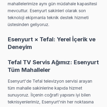
· 2010'dan günümüze tüm Tefal modelleri
mahallelerimize aynı gün müdahale kapasitesi
mevcuttur. Esenyurt sakinleri olarak son
Esenyurt Servis İstatistikleri
teknoloji ekipmanla teknik destek hizmeti
· Esenyurt'de
535+
Tefal TV tamiri
üstesinden geliyoruz.
· Müşteri memnuniyeti
%97
· Ortalama tamir süresi:
1–2 iş günü
Esenyurt × Tefal: Yerel İçerik ve
· Tüm işlemler
2 yıl garantili
Deneyim
Bu sayfayla ilgili hizmet sayfaları:
Tefal TV Servis Ağımız: Esenyurt
↑ Tefal Servis Ana Sayfası
Tüm Mahalleler
↑ Esenyurt TV Servis Merkezi
Esenyurt'de Tefal televizyon servisi arayan
tüm mahalle sakinlerine kapıda hizmet
sunuyoruz. İlçenin coğrafi yapısını iyi bilen
teknisyenlerimiz, Esenyurt'nin her noktasına
Esenyurt Yakın İlçelerde Tefal Servisi