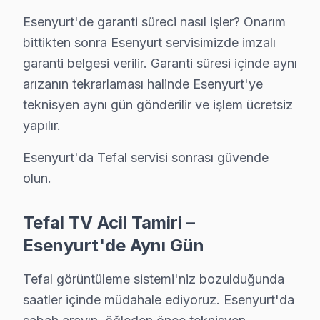
Güzelyurt, Hürriyet, İncirtepe, İnönü, İstiklal, Koza
Esenyurt'de garanti süreci nasıl işler? Onarım
bittikten sonra Esenyurt servisimizde imzalı
Tefal TV'lerde Sık Görülen Arızalar
garanti belgesi verilir. Garanti süresi içinde aynı
Tefal televizyonlar kaliteli yapısıyla öne çıksa da beli
arızanın tekrarlaması halinde Esenyurt'ye
Tefal ekran ve LED panel modellerde en yaygın arıza: Pa
teknisyen aynı gün gönderilir ve işlem ücretsiz
Anakart hatası da Tefal kullanıcılarının sıkça bildir
yapılır.
Yazılım sorunu: söz konusu model'ın TV mimarisi, bu 
Esenyurt'da Tefal servisi sonrası güvende
» Esenyurt'de Tefal LED ve LCD panel TV'ler için kapsa
olun.
Tefal TV Teknik Rehberi: Panel, Teşhis ve Onar
Tefal TV Acil Tamiri –
Tefal televizyonlarınızın tamir ve bakımında Esenyurt
Esenyurt'de Aynı Gün
Tefal TV Teknik Profil ve Servis Rehberi
Tefal görüntüleme sistemi'niz bozulduğunda
Tefal TV Teknik Servis Rehberi
saatler içinde müdahale ediyoruz. Esenyurt'da
Tefal televizyon paneli'lerde En Sık Karşılaşılan Arızal