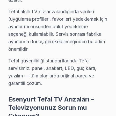
Namık Kemal Mahallesi, elektronik eşyaların tamir ve ba
Tefal akıllı TV'niz arızalandığında verileri
Necip Fazıl Kısakürek'te Tefal TV Servisi
(uygulama profilleri, favoriler) yedeklemek için
Bu mahalledeki konut profili genellikle genç ailelerden
ayarlar menüsünden bulut yedekleme
seçeneği kullanılabilir. Servis sonrası fabrika
Orhan Gazi'de Tefal TV Servisi
ayarlarına dönüş gerekebileceğinden bu adım
Konut yapılarının çeşitlilik gösterdiği Orhan Gazi Maha
önemlidir.
Osmangazi'de Tefal TV Servisi
Tefal güvenilirliği standartlarında Tefal
servisimiz: panel, anakart, LED, güç kartı,
Osmangazi Mahallesi, yeni gelişen bir yerleşim alanı o
yazılım — tüm alanlarda orijinal parça ve
Örnek'te Tefal TV Servisi
garantili çözüm.
Örnek Mahallesi, kalabalık bir yerleşim alanı olarak, fa
Esenyurt Tefal TV Arızaları –
Pınar'da Tefal TV Servisi
Televizyonunuz Sorun mu
Pınar Mahallesi, geniş ailelerin yoğun olarak yaşadığı b
Çıkarıyor?