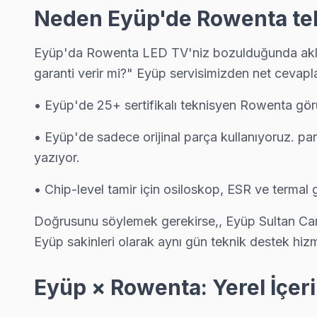
Odayeri'deki Rowenta TV kullanıcılarına ikinci el cihaz alırken
Neden Eyüp'de Rowenta tekn
Odayeri Rowenta Anakart Tamiri →
Eyüp'da Rowenta LED TV'niz bozulduğunda aklınız
Pirinççi Rowenta Servis
garanti verir mi?" Eyüp servisimizden net cevapla
Pirinççi mahallesi Rowenta TV servisi için ön değerlendirme t
• Eyüp'de 25+ sertifikalı teknisyen Rowenta görü
Eyüp TV Servis Merkezi →
Rami Cuma Rowenta Servis
• Eyüp'de sadece orijinal parça kullanıyoruz. pa
yazıyor.
Rami Cuma mahallesinde Rowenta TV arızaları için aynı gün rand
Eyüp Rowenta Servis →
• Chip-level tamir için osiloskop, ESR ve termal
Rami Yeni Rowenta Servis
Doğrusunu söylemek gerekirse,, Eyüp Sultan Camii
Rami Yeni sakinleri için Rowenta TV tamir hizmetimiz: teşhis üc
Eyüp sakinleri olarak aynı gün teknik destek hizme
Eyüp Rowenta Servis →
Eyüp × Rowenta: Yerel İçer
Sakarya Rowenta Servis
Rowenta marka TV'niz Sakarya'de çalışmıyorsa teknik ekibimiz