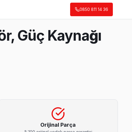
0850 811 14 36
ör, Güç Kaynağı
 taahhüdümüz.
Orijinal Parça
%100 orijinal yedek parça garantisi