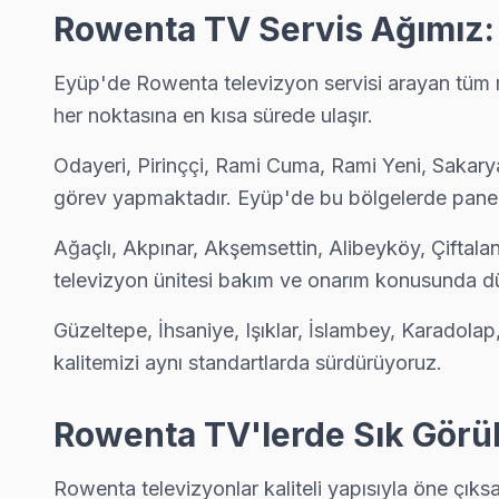
Sakarya Rowenta Açılmıyor Arıza →
Rowenta TV Servis Ağımız:
Silahtarağa Rowenta Servis
Eyüp'de Rowenta televizyon servisi arayan tüm ma
Eyüp'da Silahtarağa mahallesi Rowenta kullanıcıları arıza s
her noktasına en kısa sürede ulaşır.
Silahtarağa Rowenta Anakart Tamiri →
Odayeri, Pirinççi, Rami Cuma, Rami Yeni, Sakarya
Topçular Rowenta Servis
görev yapmaktadır. Eyüp'de bu bölgelerde panel,
Eyüp genelinde Topçular bölgesinde Rowenta TV kullanıcılarına
Topçular Rowenta Anakart Tamiri →
Ağaçlı, Akpınar, Akşemsettin, Alibeyköy, Çiftala
televizyon ünitesi bakım ve onarım konusunda d
Yeşilpınar Rowenta Servis
Yeşilpınar sakinlerine özel: Rowenta TV tamirinde parça değişi
Güzeltepe, İhsaniye, Işıklar, İslambey, Karadol
Yeşilpınar Rowenta Açılmıyor Arıza →
kalitemizi aynı standartlarda sürdürüyoruz.
Rowenta TV'lerde Sık Görül
Eyüp Rowenta TV Servis Hizmet Bölgesi
Rowenta televizyonlar kaliteli yapısıyla öne çıksa
Eyüp bölgesine kapıya gelen Rowenta TV tamir servisi hizmetimizi