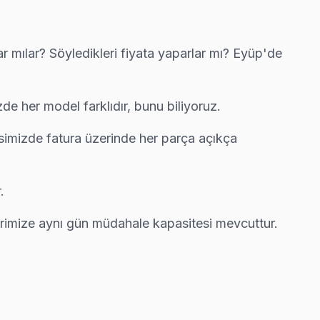
mılar? Söyledikleri fiyata yaparlar mı? Eyüp'de
resine ortalama 90 dakikada ulaşıyor.
e her model farklıdır, bunu biliyoruz.
isimizde fatura üzerinde her parça açıkça
arıza tespiti ücretsiz.
.
erimize aynı gün müdahale kapasitesi mevcuttur.
aklı servis anlayışımız bu.
ereksiz ev ziyareti yapmıyoruz.