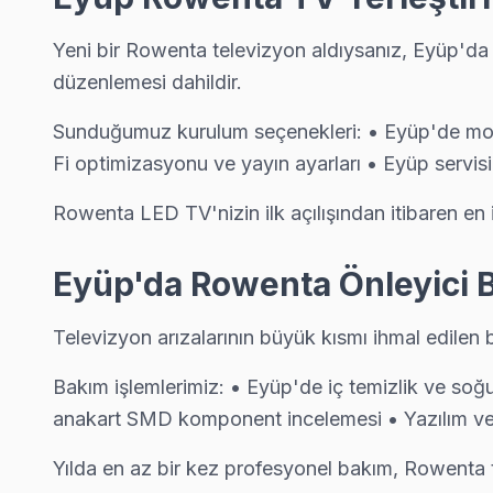
Güzeltepe Rowenta Açılmıyor Arıza →
Yeni bir Rowenta televizyon aldıysanız, Eyüp'da
İhsaniye Rowenta Servis
düzenlemesi dahildir.
Rowenta TV'niz İhsaniye'de arıza yaptıysa taşımanıza gerek y
Eyüp TV Servis Merkezi →
Sunduğumuz kurulum seçenekleri: • Eyüp'de motor
Fi optimizasyonu ve yayın ayarları • Eyüp serv
Işıklar Rowenta Servis
Rowenta TV'nizin Işıklar adresine gelen ekibimiz osiloskop v
Rowenta LED TV'nizin ilk açılışından itibaren en
Işıklar Rowenta Anakart Tamiri →
Eyüp'da Rowenta Önleyici 
İslambey Rowenta Servis
Eyüp'nın İslambey bölgesindeki Rowenta müşterilerimiz tamir t
Televizyon arızalarının büyük kısmı ihmal edilen
İslambey Rowenta Anakart Tamiri →
Bakım işlemlerimiz: • Eyüp'de iç temizlik ve soğ
Karadolap Rowenta Servis
anakart SMD komponent incelemesi • Yazılım ve
Karadolap mahallesi Rowenta TV servis hattımız günlük olarak
Eyüp Rowenta Servis →
Yılda en az bir kez profesyonel bakım, Rowenta t