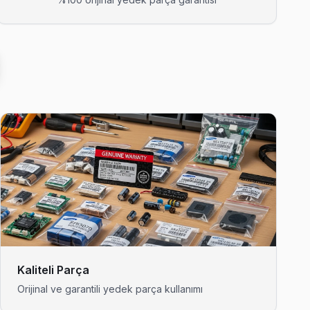
 gelerek fabrika reset ve yeniden yükleme yapıyor.
, arıza tespiti ücretsiz.
 aynı günde tamamlıyoruz.
karsa ücretsiz ikinci ziyaret.
Kaliteli Parça
Orijinal ve garantili yedek parça kullanımı