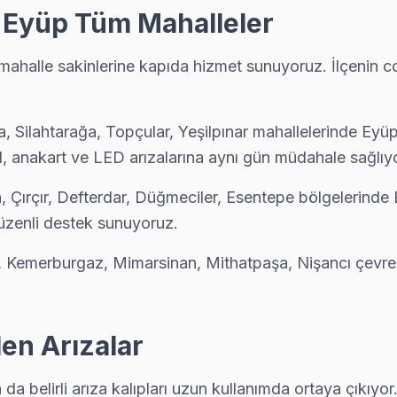
 Eyüp Tüm Mahalleler
halle sakinlerine kapıda hizmet sunuyoruz. İlçenin coğr
onrası en çok ne soruyor? "Ne kadar sürer?" — çoğu Rowenta arızasın
, Silahtarağa, Topçular, Yeşilpınar mahallelerinde Eyü
 anakart ve LED arızalarına aynı gün müdahale sağlıy
 tam donanımlı servis. Ekibimiz orijinal yedek parça ile geliyor, ço
n, Çırçır, Defterdar, Düğmeciler, Esentepe bölgelerind
üzenli destek sunuyoruz.
mi yapılmadan önce maliyet onayınız alınıyor. Eyüp servisimiz sürpriz
ap, Kemerburgaz, Mimarsinan, Mithatpaşa, Nişancı çevr
en Arızalar
 da belirli arıza kalıpları uzun kullanımda ortaya çıkıyo
n kapsama alanını haritada görebilirsiniz.