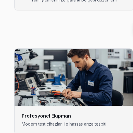
Akpınar Rowenta Servis
Rowenta TV Akpınar adresinde firmware güncellemesi sonrası 
Rowenta Servis Merkezi →
Akşemsettin Rowenta Servis
Akşemsettin mahallesinde Rowenta TV arızaları için aynı gün ra
Akşemsettin Rowenta Anakart Tamiri →
Alibeyköy Rowenta Servis
Eyüp'da Alibeyköy mahallesi Rowenta kullanıcıları arıza son
Eyüp TV Servis Merkezi →
Çiftalan Rowenta Servis
Eyüp'da Çiftalan bölgesi dahil tüm hizmet alanımızda Rowenta T
Eyüp TV Servis Merkezi →
Profesyonel Ekipman
Modern test cihazları ile hassas arıza tespiti
Çırçır Rowenta Servis