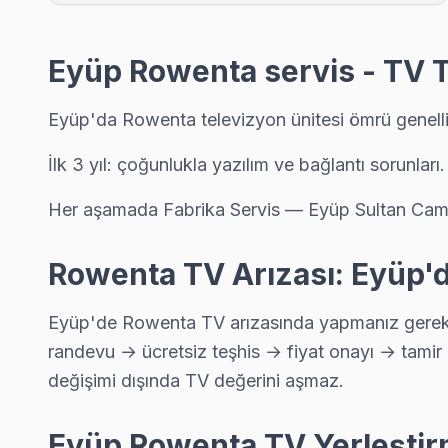
Rowenta marka TV'niz Çırçır'de çalışmıyorsa teknik ekibimizi 
Eyüp TV Servis Merkezi →
Eyüp Rowenta servis - TV T
Defterdar Rowenta Servis
Defterdar'de Rowenta TV ses ama görüntü yok sorununu genell
Eyüp'da Rowenta televizyon ünitesi ömrü genellik
Rowenta Servis Merkezi →
İlk 3 yıl: çoğunlukla yazılım ve bağlantı sorunları
Düğmeciler Rowenta Servis
Her aşamada Fabrika Servis — Eyüp Sultan Camii v
Düğmeciler'deki Rowenta TV sahiplerinin yüzde sekseni tamir i
Eyüp Rowenta Servis →
Rowenta TV Arızası: Eyüp'
Esentepe Rowenta Servis
Eyüp'da Esentepe mahallesi Rowenta kullanıcıları arıza sonr
Eyüp'de Rowenta TV arızasında yapmanız gereken 
Rowenta Servis Merkezi →
randevu → ücretsiz teşhis → fiyat onayı → tamir 
değişimi dışında TV değerini aşmaz.
Güzeltepe Rowenta Servis
Güzeltepe'de Rowenta TV ses ama görüntü yok sorununu genell
Eyüp Rowenta TV Yerleştirm