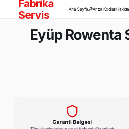
Fabrika
Ana Sayfa
Arıza Kodları
Hakkı
Servis
Anasayfa
Eyüp Rowenta S
/
Eyüp
/
Rowenta
Son Güncelleme:
Ağustos 2026
Eyüp'da Mahalle Mahalle Rowenta TV Servis
Ağaçlı Rowenta Servis
Eyüp'da Ağaçlı mahallesi Rowenta TV servisi için kapıya kada
Ağaçlı Rowenta Anakart Tamiri →
Garanti Belgesi
Tüm işlemlerimize garanti belgesi düzenlenir