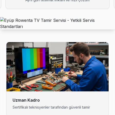
donuyorsa bu bilinen bir yazılım sorunu. Teknik ekibimiz Akpınar'e
ndevu. Eyüp'nın bu bölgesine teknik ekibimiz 1-2 saat içinde ulaşıyor
rası en çok ne soruyor? "Ne kadar sürer?" — çoğu Rowenta arızasını
V tamir sonrası kalite kontrolü yapıyoruz: 48 saatlik izleme, sorun çı
Uzman Kadro
Sertifikalı teknisyenler tarafından güvenli tamir