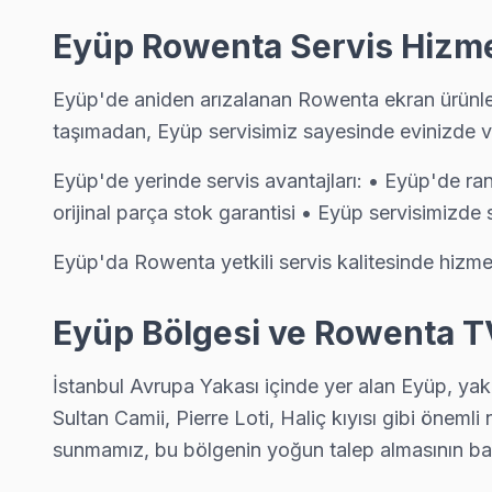
Kemerburgaz Rowenta Servis
Eyüp Rowenta Servis Hizmet
Kemerburgaz'deki Rowenta TV kullanıcılarına ikinci el cihaz al
Kemerburgaz Rowenta Açılmıyor Arıza →
Eyüp'de aniden arızalanan Rowenta ekran ürünleri
taşımadan, Eyüp servisimiz sayesinde evinizde ve
Mimarsinan Rowenta Servis
Mimarsinan'de Rowenta TV ses ama görüntü yok sorununu genel
Eyüp'de yerinde servis avantajları: • Eyüp'de r
Rowenta Servis Merkezi →
orijinal parça stok garantisi • Eyüp servisimizde
Mithatpaşa Rowenta Servis
Eyüp'da Rowenta yetkili servis kalitesinde hizmet 
Mithatpaşa bölgesindeki Rowenta kullanıcıları için haftanın 7 g
Eyüp Rowenta Servis →
Eyüp Bölgesi ve Rowenta T
Nişancı Rowenta Servis
İstanbul Avrupa Yakası içinde yer alan Eyüp, yakl
Eyüp'da Nişancı bölgesindeki Rowenta kullanıcılarına not: yağ
Sultan Camii, Pierre Loti, Haliç kıyısı gibi öneml
Nişancı Rowenta Açılmıyor Arıza →
sunmamız, bu bölgenin yoğun talep almasının baş
Odayeri Rowenta Servis