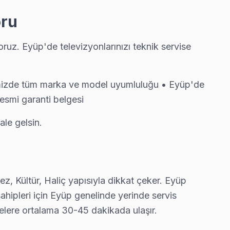
oru
etsiz.
uz. Eyüp'de televizyonlarınızı teknik servise
üp ekibimiz bu arızayı yerinde çözüyor.
simizde tüm marka ve model uyumluluğu • Eyüp'de
resmi garanti belgesi
ale gelsin.
esiyle çalışıyor.
z, Kültür, Haliç yapısıyla dikkat çeker. Eyüp
r. Ekibimiz bunu yerinde yeniliyor.
sahipleri için Eyüp genelinde yerinde servis
elere ortalama 30-45 dakikada ulaşır.