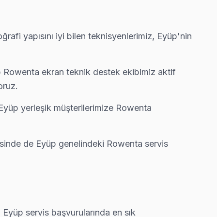
afi yapısını iyi bilen teknisyenlerimiz, Eyüp'nin
ı aynı günde tamamlıyoruz.
p Rowenta ekran teknik destek ekibimiz aktif
oruz.
ğu arıza yerinde çözülüyor.
e Eyüp yerleşik müşterilerimize Rowenta
 fatura çıkarmıyor.
esinde de Eyüp genelindeki Rowenta servis
r. Eyüp servis başvurularında en sık