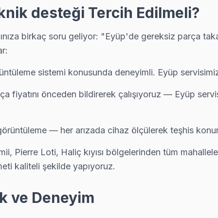
 de yardımcı oluyoruz: satın alma öncesi gizli arıza denetimi ücretsiz.
ik desteği Tercih Edilmeli?
a birkaç soru geliyor: "Eyüp'de gereksiz parça takar 
r:
elefonla ücretsiz. Randevu aldıktan sonra teknik ekibimiz Pirinççi ad
ntüleme sistemi konusunda deneyimli. Eyüp servisimizd
rça fiyatını önceden bildirerek çalışıyoruz — Eyüp serv
evu. Eyüp'nın bu bölgesine teknik ekibimiz 1-2 saat içinde ulaşıyor, 
 görüntüleme — her arızada cihaz ölçülerek teşhis konur
, Pierre Loti, Haliç kıyısı bölgelerinden tüm mahallel
retsiz, yazılı fiyat, onay sonrası iş — Eyüp'da müşteri memnuniyeti od
ti kaliteli şekilde yapıyoruz.
ik ve Deneyim
i arayın: ücretsiz telefon danışmanlığıyla sorunu yönlendiriyoruz, g