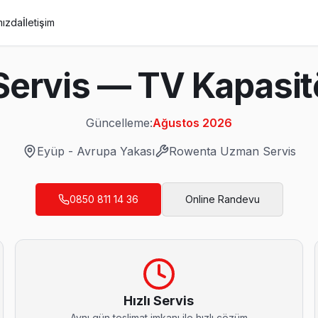
mızda
İletişim
ervis — TV Kapasit
Güncelleme:
Ağustos 2026
Eyüp
-
Avrupa Yakası
Rowenta
Uzman Servis
0850 811 14 36
Online Randevu
r ücretsiz teşhis yapıyoruz; tamir yapılmazsa ücret almıyoruz — bu
Hızlı Servis
Aynı gün teslimat imkanı ile hızlı çözüm