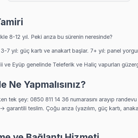
arayın: ücretsiz telefon danışmanlığıyla sorunu yönlendiriyoruz, ger
amiri
ikle backlight led şeridi veya LVDS kablo arızası oluşturuyor. Eyüp
le 8-12 yıl. Peki arıza bu sürenin neresinde?
. 3-7 yıl: güç kartı ve anakart başlar. 7+ yıl: panel yorg
e Eyüp genelinde Teleferik ve Haliç vapurları güzerga
çin bizi seçiyor çünkü Eyüp genelinde 6 ay işçilik garantisi ve orij
de Ne Yapmalısınız?
ası en çok ne soruyor? "Ne kadar sürer?" — çoğu Rowenta arızasını 
tek şey: 0850 811 14 36 numarasını arayıp randevu alm
→ garantili teslim. Çoğu arıza (yazılım, güç kartı, ana
ikle backlight led şeridi veya LVDS kablo arızası oluşturuyor. Eyü
e ve Bağlantı Hizmeti