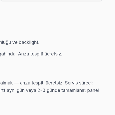
eksiz ev ziyareti yapmıyoruz.
 ekibimiz bu arızayı yerinde çözüyor.
unluğu ve backlight.
hında. Arıza tespiti ücretsiz.
inal parça taahhüdü veriyoruz.
aynı günde tamamlıyoruz.
ak — arıza tespiti ücretsiz. Servis süreci:
kart) aynı gün veya 2-3 günde tamamlanır; panel
p ekibimiz bu arızayı yerinde çözüyor.