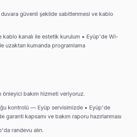
 duvara güvenli şekilde sabitlenmesi ve kablo
tsiz.
kablo kanalı ile estetik kurulum • Eyüp'de Wi-
üp'de uzaktan kumanda programlama
ediyor.
a ücretsiz bakım taahhüdümüz belgede yazıyor.
 önleyici bakım hizmeti veriyoruz.
nluğu kontrolü — Eyüp servisimizde • Eyüp'de
 garanti kapsamı ve bakım raporu hazırlanması
üç kartı tamiri yapıyoruz.
p'da randevu alın.