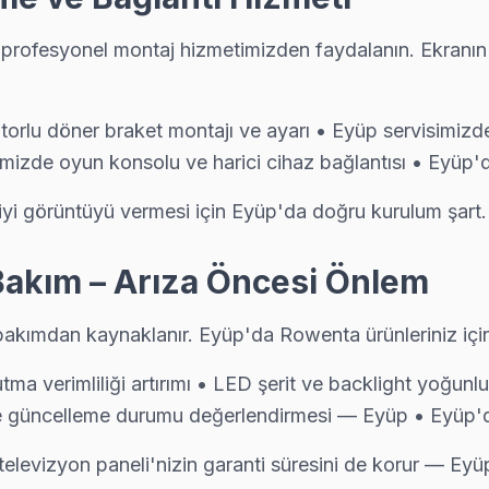
 profesyonel montaj hizmetimizden faydalanın. Ekranın
ok — teknik ekibimiz İhsaniye adresine aynı gün geliyor, teşhis ücre
lu döner braket montajı ve ayarı • Eyüp servisimizde 
isimizde oyun konsolu ve harici cihaz bağlantısı • Ey
e BGA ekipmanıyla geliyor; anakart düzeyinde arızayı yerinde teşhis 
 iyi görüntüyü vermesi için Eyüp'da doğru kurulum şart.
Bakım – Arıza Öncesi Önlem
amamlandıktan sonra dijital garanti belgesi alıyor. Arıza tekrarınd
 bakımdan kaynaklanır. Eyüp'da Rowenta ürünleriniz için
utma verimliliği artırımı • LED şerit ve backlight yoğu
 güncelleme durumu değerlendirmesi — Eyüp • Eyüp'de
 bu bölgeye uğruyor. 15 yıllık deneyimle Rowenta anakart, panel ve g
elevizyon paneli'nizin garanti süresini de korur — Eyü