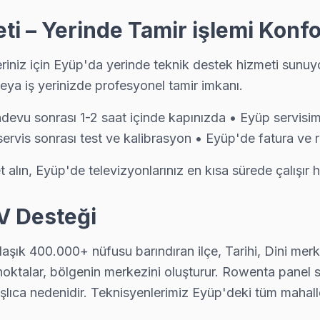
i – Yerinde Tamir işlemi Konf
ırken de yardımcı oluyoruz: satın alma öncesi gizli arıza denetimi ücr
niz için Eyüp'da yerinde teknik destek hizmeti sunuyor
ya iş yerinizde profesyonel tamir imkanı.
likle backlight led şeridi veya LVDS kablo arızası oluşturuyor. Ey
andevu sonrası 1-2 saat içinde kapınızda • Eyüp servi
 servis sonrası test ve kalibrasyon • Eyüp'de fatura ve 
alın, Eyüp'de televizyonlarınız en kısa sürede çalışır h
ünü servis; Eyüp ekibimiz pazar ve resmi tatilde de normal ücret tarif
V Desteği
aşık 400.000+ nüfusu barındıran ilçe, Tarihi, Dini merke
lı veya nemli ortamda çalışan TV'lerde ısıl macun kuruması sık görülü
i noktalar, bölgenin merkezini oluşturur. Rowenta panel 
lıca nedenidir. Teknisyenlerimiz Eyüp'deki tüm mahall