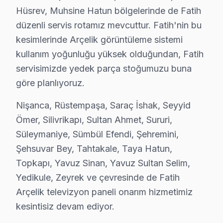
Topkapı Mahallesi'nin karmaşık elektrik altyapısı, Arç
Hüsrev, Muhsine Hatun bölgelerinde de Fatih
düzenli servis rotamız mevcuttur. Fatih'nin bu
Yavuz Sinan'da bu cihaz TV Servisi
kesimlerinde Arçelik görüntüleme sistemi
Yavuz Sinan Mahallesi, yapı olarak yenilikçi olmasına r
kullanım yoğunluğu yüksek olduğundan, Fatih
servisimizde yedek parça stoğumuzu buna
Yavuz Sultan Selim'de Arçelik TV Servisi
göre planlıyoruz.
Yavuz Sultan Selim Mahallesi, tarihi atmosferi ile birli
Nişanca, Rüstempaşa, Saraç İshak, Seyyid
Yedikule'de bu cihaz TV Servisi
Ömer, Silivrikapı, Sultan Ahmet, Sururi,
Yedikule Mahallesi, tarihi dokusu ile dikkat çekerken, esk
Süleymaniye, Sümbül Efendi, Şehremini,
Şehsuvar Bey, Tahtakale, Taya Hatun,
Zeyrek'te Arçelik TV Servisi
Topkapı, Yavuz Sinan, Yavuz Sultan Selim,
Zeyrek Mahallesi, zengin tarihi geçmişi ile birlikte mo
Yedikule, Zeyrek ve çevresinde de Fatih
Arçelik televizyon paneli onarım hizmetimiz
Arçelik Teknoloji Evrimi ve Tamir Gereklilikleri
kesintisiz devam ediyor.
Fatih bölgesinde, Arçelik ekran’lerinin tamir fiyatları, 2