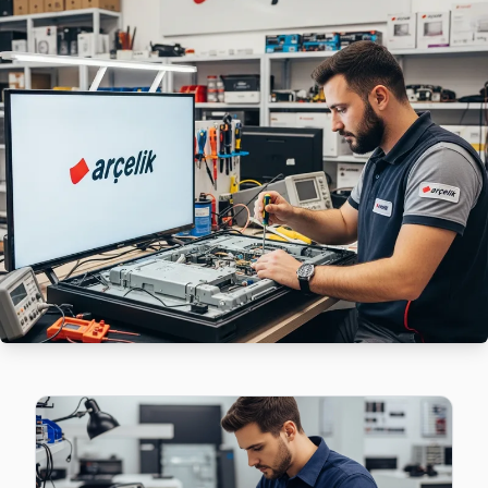
Ayvansaray bölgesindeki Arçelik kullanıcıları için haftanın 7
Arçelik Panel Değişimi →
Balaban Ağa Arçelik Servis
Fatih'da Balaban Ağa bölgesi dahil tüm hizmet alanımızda Arç
Arçelik Servis Merkezi →
Balat Arçelik Servis
Balat mahallesi Arçelik TV servis hattımız günlük olarak bu 
Fatih TV Servis Merkezi →
Beyazıt Arçelik Servis
Beyazıt'de Arçelik TV güç kartı kondansatör şişmesi en yaygın
Beyazıt Arçelik Açılmıyor Arıza →
Binbirdirek Arçelik Servis
Binbirdirek'de Arçelik TV ekran değişimi gerekebilir mi? Fa