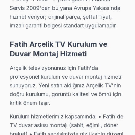
Fatih TV Servis Merkezi →
Servis 2009'dan bu yana Avrupa Yakası'nda
hizmet veriyor; orijinal parça, şeffaf fiyat,
Kalenderhane Arçelik Servis
imzalı garanti belgesi standart uygulamadır.
Kalenderhane semtindeki Arçelik TV sorunları için kapıya ka
Arçelik Panel Değişimi →
Fatih Arçelik TV Kurulum ve
Karagümrük Arçelik Servis
Duvar Montaj Hizmeti
Karagümrük'deki Arçelik TV sahiplerinin yüzde sekseni tamir 
Fatih Arçelik Servis →
Arçelik televizyonunuz için Fatih'da
profesyonel kurulum ve duvar montaj hizmeti
Katip Kasım Arçelik Servis
sunuyoruz. Yeni satın aldığınız Arçelik TV'nin
Fatih'nın Katip Kasım bölgesindeki Arçelik müşterilerimiz t
doğru kurulumu, görüntü kalitesi ve ömrü için
Arçelik Panel Değişimi →
kritik önem taşır.
Kemalpaşa Arçelik Servis
Kurulum hizmetlerimiz kapsamında: • Fatih'de
Kemalpaşa'den gelen Arçelik TV arızaları arasında en sık gü
TV duvar askısı montajı (sabit, eğimli, döner
Kemalpaşa Arçelik Anakart Tamiri →
braket) • Fatih servisimizde gizli kablo düzeni