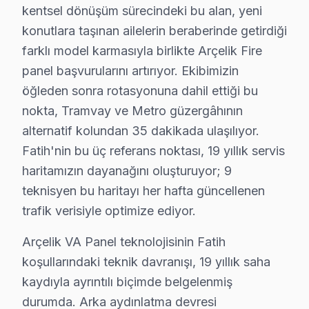
✓ 15+ Yıl Deneyim
kentsel dönüşüm sürecindeki bu alan, yeni
✓ Yazılı Garanti Belgesi
konutlara taşınan ailelerin beraberinde getirdiği
✓ Orijinal Yedek Parça
farklı model karmasıyla birlikte Arçelik Fire
✓ Ücretsiz Arıza Tespiti
panel başvurularını artırıyor. Ekibimizin
öğleden sonra rotasyonuna dahil ettiği bu
Fatih Mahallelerinde Arçelik Servis Kapsamı
nokta, Tramvay ve Metro güzergâhının
alternatif kolundan 35 dakikada ulaşılıyor.
Fatih, İstanbul’un tarihi ve kültürel zenginliklerinin y
Fatih'nin bu üç referans noktası, 19 yıllık servis
Coğrafi olarak, Fatih; tarihi yarımadanın kalbinde yer a
haritamızın dayanağını oluşturuyor; 9
Elektronik tüketiminde, Arçelik markası, özellikle 32 i
teknisyen bu haritayı her hafta güncellenen
Fatih'teki Arçelik ekran'lerin genel durumu, teknolojini
trafik verisiyle optimize ediyor.
Elektronik tüketimindeki bu artış, Fatih’in sosyal ve ek
Arçelik VA Panel teknolojisinin Fatih
koşullarındaki teknik davranışı, 19 yıllık saha
Arçelik TV'nin Fatih'deki Yeri
kaydıyla ayrıntılı biçimde belgelenmiş
Fatih ilçesindeki bu cihaz televizyon'lerde en sık karşı
durumda. Arka aydınlatma devresi