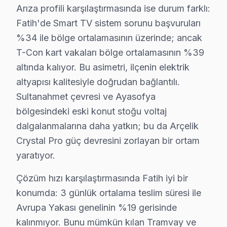
Molla Gürani'de Arçelik TV Servisi
Arıza profili karşılaştırmasında ise durum farklı:
Fatih'de Smart TV sistem sorunu başvuruları
Molla Gürani, zengin tarihi geçmişi ve çeşitli demograf
%34 ile bölge ortalamasının üzerinde; ancak
Molla Hüsrev'de bu TV TV Servisi
T-Con kart vakaları bölge ortalamasının %39
Molla Hüsrev Mahallesi'nde yaşayan bir aile, bir akşam
altında kalıyor. Bu asimetri, ilçenin elektrik
altyapısı kalitesiyle doğrudan bağlantılı.
Muhsine Hatun'da Arçelik TV Servisi
Sultanahmet çevresi ve Ayasofya
Muhsine Hatun Mahallesi'nde yaşayan bir beyefendi, te
bölgesindeki eski konut stoğu voltaj
dalgalanmalarına daha yatkın; bu da Arçelik
Nişanca'da Arçelik TV Servisi
Crystal Pro güç devresini zorlayan bir ortam
Nişanca Mahallesi'nde, bir genç dizi izlerken televizy
yaratıyor.
Rüstempaşa'da Arçelik TV Servisi
Çözüm hızı karşılaştırmasında Fatih iyi bir
Rüstempaşa Mahallesi'nde bir ailenin TV ekranında gar
konumda: 3 günlük ortalama teslim süresi ile
Avrupa Yakası genelinin %19 gerisinde
Saraç İshak'ta Arçelik TV Servisi
kalınmıyor. Bunu mümkün kılan Tramvay ve