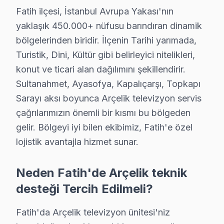
Fatih ilçesi, İstanbul Avrupa Yakası'nın
Saraç İshak Arçelik Servis
yaklaşık 450.000+ nüfusu barındıran dinamik
Arçelik TV Saraç İshak'de internet bağlantısı sorunuyla g
bölgelerinden biridir. İlçenin Tarihi yarımada,
Arçelik Panel Değişimi →
Turistik, Dini, Kültür gibi belirleyici nitelikleri,
Seyyid Ömer Arçelik Servis
konut ve ticari alan dağılımını şekillendirir.
Sultanahmet, Ayasofya, Kapalıçarşı, Topkapı
Fatih'da Seyyid Ömer mahallesi için Arçelik TV fiyat teklifi 
Sarayı aksı boyunca Arçelik televizyon servis
Seyyid Ömer Arçelik Anakart Tamiri →
çağrılarımızın önemli bir kısmı bu bölgeden
Silivrikapı Arçelik Servis
gelir. Bölgeyi iyi bilen ekibimiz, Fatih'e özel
Fatih'da Silivrikapı bölgesi dahil tüm hizmet alanımızda Arçe
lojistik avantajla hizmet sunar.
Arçelik Panel Değişimi →
Neden Fatih'de Arçelik teknik
Sultan Ahmet Arçelik Servis
desteği Tercih Edilmeli?
Arçelik TV Sultan Ahmet'de internet bağlantısı sorunuyla 
Sultan Ahmet Arçelik Anakart Tamiri →
Fatih'da Arçelik televizyon ünitesi'niz