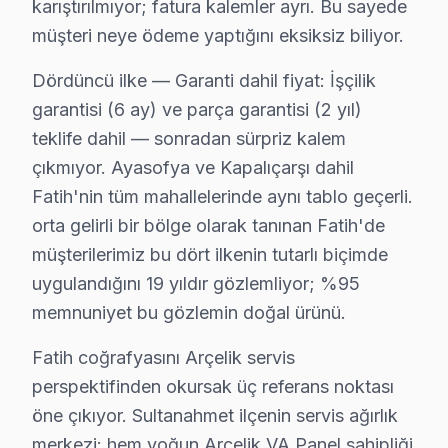
karıştırılmıyor; fatura kalemler ayrı. Bu sayede
müşteri neye ödeme yaptığını eksiksiz biliyor.
Dördüncü ilke — Garanti dahil fiyat: İşçilik
Fatih Yakın İlçelerde Arçelik Servisi
garantisi (6 ay) ve parça garantisi (2 yıl)
· Arnavutköy Arçelik
· Avcılar Arçelik
teklife dahil — sonradan sürpriz kalem
çıkmıyor. Ayasofya ve Kapalıçarşı dahil
· Bağcılar Arçelik
· Bahçelievler Arçelik
Fatih'nin tüm mahallelerinde aynı tablo geçerli.
orta gelirli bir bölge olarak tanınan Fatih'de
· Bakırköy Arçelik
· Başakşehir Arçelik
müşterilerimiz bu dört ilkenin tutarlı biçimde
uygulandığını 19 yıldır gözlemliyor; %95
· Bayrampaşa Arçelik
· Beşiktaş Arçelik
memnuniyet bu gözlemin doğal ürünü.
Fatih coğrafyasını Arçelik servis
Fatih Diğer Marka Servisleri
perspektifinden okursak üç referans noktası
· Fatih Sony
· Fatih Philips
öne çıkıyor. Sultanahmet ilçenin servis ağırlık
merkezi: hem yoğun Arçelik VA Panel sahipliği