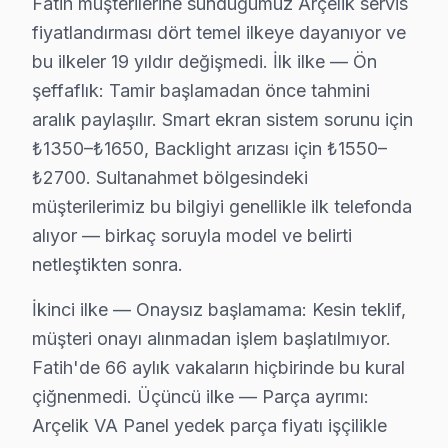
Fatih müşterilerine sunduğumuz Arçelik servis
Burak A. — Arçelik Servis Uzmanı
fiyatlandırması dört temel ilkeye dayanıyor ve
16 yıllık Arçelik TV tamir deneyimi. Fatih ve çevre ilçelere y
bu ilkeler 19 yıldır değişmedi. İlk ilke — Ön
· Arçelik fabrika servis sertifikası
şeffaflık: Tamir başlamadan önce tahmini
· Orijinal ve OEM yedek parça tedarikçisi
aralık paylaşılır. Smart ekran sistem sorunu için
· 2010'dan günümüze tüm Arçelik modelleri
₺1350–₺1650, Backlight arızası için ₺1550–
Fatih Servis İstatistikleri
₺2700. Sultanahmet bölgesindeki
· Fatih'de
390+
Arçelik TV tamiri
müşterilerimiz bu bilgiyi genellikle ilk telefonda
· Müşteri memnuniyeti
%96
alıyor — birkaç soruyla model ve belirti
· Ortalama tamir süresi:
1–2 iş günü
netleştikten sonra.
· Tüm işlemler
2 yıl garantili
İkinci ilke — Onaysız başlamama: Kesin teklif,
müşteri onayı alınmadan işlem başlatılmıyor.
Bu sayfayla ilgili hizmet sayfaları:
Fatih'de 66 aylık vakaların hiçbirinde bu kural
↑ Arçelik Servis Ana Sayfası
çiğnenmedi. Üçüncü ilke — Parça ayrımı:
Arçelik VA Panel yedek parça fiyatı işçilikle
↑ Fatih TV Servis Merkezi