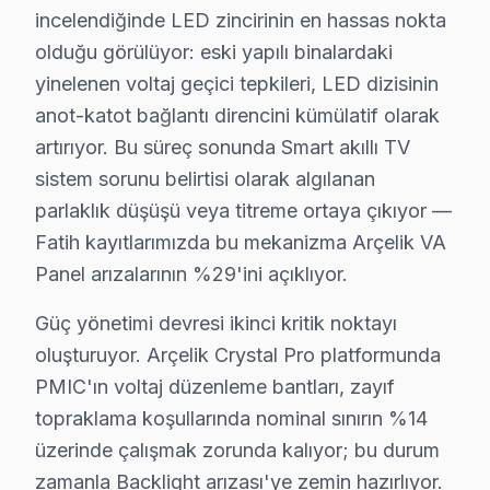
İlk olarak,
belirgin bellek hatası
durumu, kullanıcıları
incelendiğinde LED zincirinin en hassas nokta
İkinci olarak,
arka aydınlatma problemi
, ekranın kara
olduğu görülüyor: eski yapılı binalardaki
Üçüncü sorun ise,
anakart arızaları
dır. Bu, genellik
yinelenen voltaj geçici tepkileri, LED dizisinin
anot-katot bağlantı direncini kümülatif olarak
Dördüncü olarak,
yazılım güncellemeleri
sırasında ya
artırıyor. Bu süreç sonunda Smart akıllı TV
Son olarak,
panel sorunları
, ekranın çizilmesi veya re
sistem sorunu belirtisi olarak algılanan
Fatih’teki bu televizyon televizyon kullanıcıları, bu te
parlaklık düşüşü veya titreme ortaya çıkıyor —
Fatih kayıtlarımızda bu mekanizma Arçelik VA
Fatih ve Elektronik Tüketim Tarihi
Panel arızalarının %29'ini açıklıyor.
Aksaray'da Arçelik TV Servisi
Güç yönetimi devresi ikinci kritik noktayı
Aksaray Mahallesi, tarihi yapıları ve yoğun nüfusuyla d
oluşturuyor. Arçelik Crystal Pro platformunda
PMIC'ın voltaj düzenleme bantları, zayıf
Akşemsettin'de Arçelik TV Servisi
topraklama koşullarında nominal sınırın %14
Akşemsettin Mahallesi, sakin ve huzurlu bir yaşam sunar
üzerinde çalışmak zorunda kalıyor; bu durum
zamanla Backlight arızası'ye zemin hazırlıyor.
Alemdar'da Arçelik TV Servisi