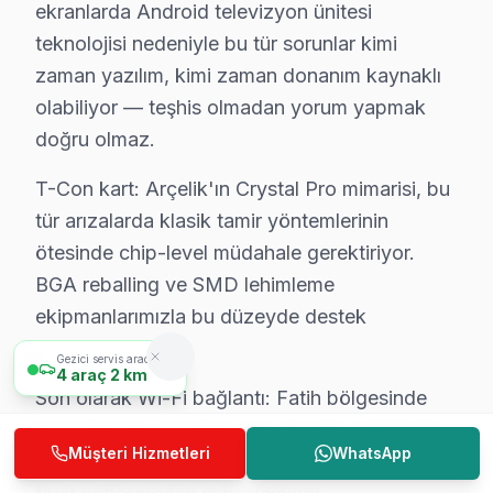
ekranlarda Android televizyon ünitesi
• Fatih'de HDMI, ses sistemi ve uydu bağlantı kurulu
teknolojisi nedeniyle bu tür sorunlar kimi
• Fatih'de Smart TV ağ yapılandırması ve kanal aram
zaman yazılım, kimi zaman donanım kaynaklı
• Fatih servisimizde ekran kalibrasyon ve görüntü ayar
olabiliyor — teşhis olmadan yorum yapmak
Fatih'da aynı gün televizyon ünitesi kurulum randevusu 
doğru olmaz.
Fatih Arçelik TV Bakım Hizmeti – Arızaları Önl
T-Con kart: Arçelik'ın Crystal Pro mimarisi, bu
tür arızalarda klasik tamir yöntemlerinin
Düzenli bakım, Arçelik televizyonunuzun ömrünü uzatı
ötesinde chip-level müdahale gerektiriyor.
TV bakım hizmetlerimiz:
BGA reballing ve SMD lehimleme
• Fatih'de panel ve LED backlight kontrolü
ekipmanlarımızla bu düzeyde destek
• Soğutma fanı temizliği ve termal macun yenileme — 
veriyoruz.
• Fatih'de anakart kapasitör ve kondansatör kontrolü
Gezici servis aracımız
4
araç
2 km
• HDMI port ve bağlantı noktası temizliği — Fatih
Son olarak Wi-Fi bağlantı: Fatih bölgesinde
buna benzer sorunları olan Arçelik sahiplerine
• Fatih'de yazılım ve firmware güncelleme kontrolü
Müşteri Hizmetleri
WhatsApp
hızlı randevu sunuyoruz. Arıza tespiti ücretsiz,
Fatih bölgesinde Arçelik televizyonlarınız için yılda 1