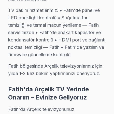
Arçelik marka TV'niz Mevlanakapı'de çalışmıyorsa teknik ek
TV bakım hizmetlerimiz: • Fatih'de panel ve
Fatih TV Servis Merkezi →
LED backlight kontrolü • Soğutma fanı
Mimar Hayrettin Arçelik Servis
temizliği ve termal macun yenileme — Fatih
servisimizde • Fatih'de anakart kapasitör ve
Mimar Hayrettin sakinlerine özel: Arçelik TV tamirinde parça
kondansatör kontrolü • HDMI port ve bağlantı
Mimar Hayrettin Arçelik Açılmıyor Arıza →
noktası temizliği — Fatih • Fatih'de yazılım ve
Mimar Kemalettin Arçelik Servis
firmware güncelleme kontrolü
Mimar Kemalettin sakinlerine özel: Arçelik TV tamirinde parç
Fatih bölgesinde Arçelik televizyonlarınız için
Fatih TV Servis Merkezi →
yılda 1-2 kez bakım yaptırmanızı öneriyoruz.
Molla Fenari Arçelik Servis
Molla Fenari sakinlerine özel: Arçelik TV tamirinde parça de
Fatih'da Arçelik TV Yerinde
Arçelik Servis Merkezi →
Onarım – Evinize Geliyoruz
Molla Gürani Arçelik Servis
Fatih'da Arçelik televizyonunuz
Arçelik TV HDMI port arızası Molla Gürani adresine gelen ek