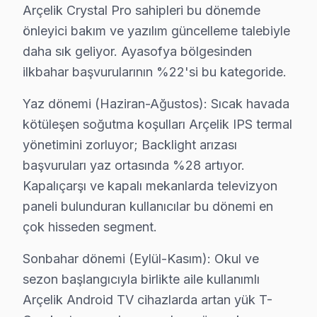
Demirtaş'ta Arçelik TV Servisi
Arçelik Crystal Pro sahipleri bu dönemde
Demirtaş mahallesi, kendine özgü yapısıyla bilinmekted
önleyici bakım ve yazılım güncelleme talebiyle
daha sık geliyor. Ayasofya bölgesinden
Derviş Ali'de Arçelik TV Servisi
ilkbahar başvurularının %22'si bu kategoride.
Derviş Ali mahallesi, nostaljik yapısıyla dikkat çeken 
Yaz dönemi (Haziran-Ağustos): Sıcak havada
Emin Sinan'da bu marka TV Servisi
kötüleşen soğutma koşulları Arçelik IPS termal
Emin Sinan, tarihsel mirasıyla dolu bir semt olarak bil
yönetimini zorluyor; Backlight arızası
başvuruları yaz ortasında %28 artıyor.
Hacı Kadın'da bu TV TV Servisi
Kapalıçarşı ve kapalı mekanlarda televizyon
Hacı Kadın, samimi bir atmosfer sunan bir mahalle olara
paneli bulunduran kullanıcılar bu dönemi en
çok hisseden segment.
Haseki Sultan'da bu cihaz TV Servisi
Haseki Sultan, tarihi doku ile modern yaşamın iç içe geç
Sonbahar dönemi (Eylül-Kasım): Okul ve
sezon başlangıcıyla birlikte aile kullanımlı
Hırka-i Şerif'te söz konusu model TV Servisi
Arçelik Android TV cihazlarda artan yük T-
Hırka-i Şerif, sakin bir yaşam sunan bir yerleşim alanı