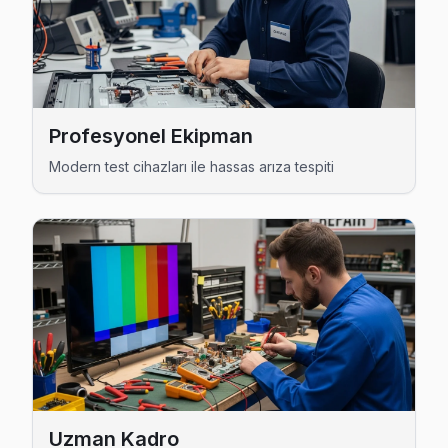
Arçelik Servis Merkezi →
Cankurtaran Arçelik Servis
Cankurtaran'de Arçelik TV güç kartı kondansatör şişmesi en y
Arçelik Panel Değişimi →
Profesyonel Ekipman
Cerrahpaşa Arçelik Servis
Modern test cihazları ile hassas arıza tespiti
Cerrahpaşa mahallesi Arçelik TV servisi için ön değerlendi
Arçelik Servis Merkezi →
Cibali Arçelik Servis
Cibali sakinleri için Arçelik TV tamir hizmetimiz: teşhis ücre
Arçelik Ekran Değişimi →
Demirtaş Arçelik Servis
Demirtaş bölgesindeki Arçelik kullanıcıları için haftanın 7 gü
Demirtaş Arçelik Anakart Tamiri →
Uzman Kadro