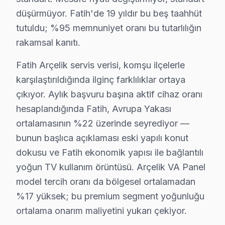
Mercan, dinamik bir yaşam tarzı sunan bir mahalle olup,
düşürmüyor. Fatih'de 19 yıldır bu beş taahhüt
Mesihpaşa'da Arçelik TV Servisi
tutuldu; %95 memnuniyet oranı bu tutarlılığın
rakamsal kanıtı.
Mesihpaşa, hem sosyo-ekonomik çeşitliliği hem de tarihi
Fatih Arçelik servis verisi, komşu ilçelerle
Mevlanakapı'da bu marka TV Servisi
karşılaştırıldığında ilginç farklılıklar ortaya
Mevlanakapı, tarihi mirası ve sosyal yapısıyla dikkat ç
çıkıyor. Aylık başvuru başına aktif cihaz oranı
Mimar Hayrettin'de Arçelik TV Servisi
hesaplandığında Fatih, Avrupa Yakası
ortalamasının %22 üzerinde seyrediyor —
Mimar Hayrettin, geniş bir konut profiline sahip ve çeş
bunun başlıca açıklaması eski yapılı konut
Mimar Kemalettin'de Arçelik TV Servisi
dokusu ve Fatih ekonomik yapısı ile bağlantılı
Mimar Kemalettin, tarihi dokusunu koruyan yapıları ve 
yoğun TV kullanım örüntüsü. Arçelik VA Panel
model tercih oranı da bölgesel ortalamadan
Molla Fenari'de Arçelik TV Servisi
%17 yüksek; bu premium segment yoğunluğu
Molla Fenari, dinamik yaşamı ve kozmopolit yapısıyla bil
ortalama onarım maliyetini yukarı çekiyor.