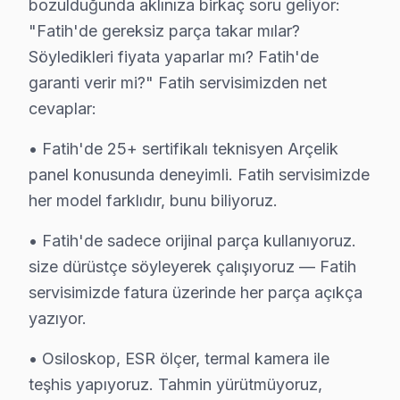
Sururi Arçelik Servis
bozulduğunda aklınıza birkaç soru geliyor:
Arçelik TV HDMI port arızası Sururi adresine gelen ekibimizi
"Fatih'de gereksiz parça takar mılar?
Fatih TV Servis Merkezi →
Söyledikleri fiyata yaparlar mı? Fatih'de
garanti verir mi?" Fatih servisimizden net
Süleymaniye Arçelik Servis
cevaplar:
Süleymaniye sakinlerine özel: Arçelik TV tamirinde parça değ
Fatih TV Servis Merkezi →
• Fatih'de 25+ sertifikalı teknisyen Arçelik
panel konusunda deneyimli. Fatih servisimizde
Sümbül Efendi Arçelik Servis
her model farklıdır, bunu biliyoruz.
Sümbül Efendi mahallesi Arçelik TV teknisyeniniz ortalama
• Fatih'de sadece orijinal parça kullanıyoruz.
Sümbül Efendi Arçelik Anakart Tamiri →
size dürüstçe söyleyerek çalışıyoruz — Fatih
Şehremini Arçelik Servis
servisimizde fatura üzerinde her parça açıkça
Fatih'da Şehremini bölgesindeki Arçelik kullanıcılarına not:
yazıyor.
Fatih Arçelik Servis →
• Osiloskop, ESR ölçer, termal kamera ile
Şehsuvar Bey Arçelik Servis
teşhis yapıyoruz. Tahmin yürütmüyoruz,
Arçelik TV'nizin Şehsuvar Bey adresine gelen ekibimiz osi