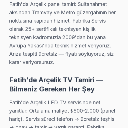
Fatih'da Arçelik panel tamiri: Sultanahmet
Hırka-i Şerif bölgesindeki Arçelik kullanıcıları için haftanın 
aksından Tramvay ve Metro güzergahının her
Arçelik Servis Merkezi →
noktasına kapıdan hizmet. Fabrika Servis
Hobyar Arçelik Servis
olarak 25+ sertifikalı teknisyen kişilik
Arçelik marka TV'niz Hobyar'de çalışmıyorsa teknik ekibimi
teknisyen kadromuzla 2009'dan bu yana
Fatih Arçelik Servis →
Avrupa Yakası'nda teknik hizmet veriyoruz.
Arıza tespiti ücretsiz — fiyatı söylüyoruz, siz
Hoca Gıyasettin Arçelik Servis
karar veriyorsunuz.
Hoca Gıyasettin'den gelen Arçelik TV arızaları arasında en s
Arçelik Ekran Değişimi →
Fatih'de Arçelik TV Tamiri —
Hocapaşa Arçelik Servis
Bilmeniz Gereken Her Şey
Fatih'da Hocapaşa bölgesindeki Arçelik kullanıcılarına not:
Arçelik Panel Değişimi →
Fatih'de Arçelik LED TV servisinde net
yanıtlar: Ortalama maliyet ₺600-2.000 (panel
İskenderpaşa Arçelik Servis
hariç). Servis süreci telefon → ücretsiz teşhis
Arçelik TV HDMI port arızası İskenderpaşa adresine gelen ek
→ onay → tamir → yazılı garanti. Fabrika