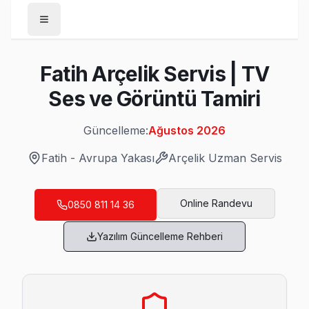
Anasayfa
Fatih Arçelik Servis | TV
/
Fatih
Ses ve Görüntü Tamiri
/
Arçelik
Güncelleme:
Ağustos 2026
Son Güncelleme:
Ağustos 2026
Fatih
-
Avrupa Yakası
Arçelik
Uzman Servis
Online Randevu
0850 811 14 36
Fatih'da Mahalle Mahalle Arçelik TV Servis
Yazılım Güncelleme Rehberi
Aksaray Arçelik Servis
Arçelik TV'de T-Con kart arızası Aksaray mahallesinde sık k
Arçelik Ekran Değişimi →