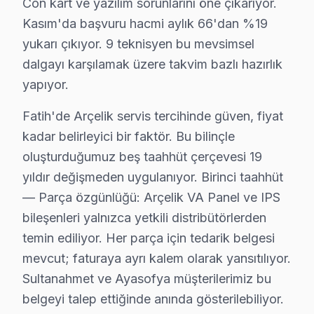
Con kart ve yazılım sorunlarını öne çıkarıyor.
Kasım'da başvuru hacmi aylık 66'dan %19
Hobyar'da Arçelik TV Servisi
yukarı çıkıyor. 9 teknisyen bu mevsimsel
Hobyar, tarihi ve modern unsurların bir araya geldiği 
dalgayı karşılamak üzere takvim bazlı hazırlık
yapıyor.
Hoca Gıyasettin'de söz konusu model TV Servisi
Hoca Gıyasettin mahallesi, geleneksel yapısıyla günümü
Fatih'de Arçelik servis tercihinde güven, fiyat
kadar belirleyici bir faktör. Bu bilinçle
Hocapaşa'da bu cihaz TV Servisi
oluşturduğumuz beş taahhüt çerçevesi 19
Hocapaşa, tarihi zenginlikleriyle dolu bir semttir ve b
yıldır değişmeden uygulanıyor. Birinci taahhüt
— Parça özgünlüğü: Arçelik VA Panel ve IPS
İskenderpaşa'da söz konusu model TV Servisi
bileşenleri yalnızca yetkili distribütörlerden
İskenderpaşa, tarihi ve modern yaşamı bir arada sunan b
temin ediliyor. Her parça için tedarik belgesi
mevcut; faturaya ayrı kalem olarak yansıtılıyor.
Kalenderhane'de Arçelik TV Servisi
Sultanahmet ve Ayasofya müşterilerimiz bu
Kalenderhane, tarihi dokusu ve kendine özgü yapısıyla 
belgeyi talep ettiğinde anında gösterilebiliyor.