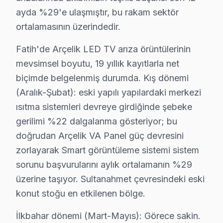
ayda %29'e ulaşmıştır, bu rakam sektör
Beyazıt'ta Arçelik TV Servisi
ortalamasının üzerindedir.
Beyazıt Mahallesi, yoğun nüfusu ve tarihi yapıları ile 
Fatih'de Arçelik LED TV arıza örüntülerinin
Binbirdirek'te Arçelik TV Servisi
mevsimsel boyutu, 19 yıllık kayıtlarla net
Binbirdirek Mahallesi, tarihi kimliğiyle dikkat çekerke
biçimde belgelenmiş durumda. Kış dönemi
(Aralık-Şubat): eski yapılı yapılardaki merkezi
Cankurtaran'da Arçelik TV Servisi
ısıtma sistemleri devreye girdiğinde şebeke
Cankurtaran Mahallesi, tarihi atmosferi ve modern yaşa
gerilimi %22 dalgalanma gösteriyor; bu
doğrudan Arçelik VA Panel güç devresini
Cerrahpaşa'da söz konusu model TV Servisi
zorlayarak Smart görüntüleme sistemi sistem
Cerrahpaşa Mahallesi, hem tarihi dokusunu korumakta he
sorunu başvurularını aylık ortalamanın %29
üzerine taşıyor. Sultanahmet çevresindeki eski
Cibali'de Arçelik TV Servisi
konut stoğu en etkilenen bölge.
Cibali, tarihi ve kültürel zenginlikleriyle dolu bir m
İlkbahar dönemi (Mart-Mayıs): Görece sakin.