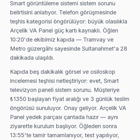
Smart görüntüleme sistemi sistem sorunu
belirtisini anlatıyor. Telefon görüşmesinde
Yavuz Sultan Selim Arçelik Servis
teşhis kategorisi öngörülüyor: büyük olasılıkla
Yavuz Sultan Selim sakinleri için Arçelik TV tamir hizmetimiz
Arçelik VA Panel güç kartı kaynaklı. Öğlen
Yavuz Sultan Selim Arçelik Anakart Tamiri →
10:20'de ekibimiz kapıda — Tramvay ve
Yedikule Arçelik Servis
Metro güzergâhı sayesinde Sultanahmet'a 28
Yedikule'deki Arçelik TV sahiplerinin yüzde sekseni tamir iç
dakikada ulaşıldı.
Yedikule Arçelik Anakart Tamiri →
Kapıda beş dakikalık görsel ve osiloskop
Zeyrek Arçelik Servis
incelemesi teşhisi netleştiriyor: evet, Smart
Zeyrek'de Arçelik TV güç kartı kondansatör şişmesi en yaygın
televizyon paneli sistem sorunu. Müşteriye
Arçelik Ekran Değişimi →
₺1350 başlayan fiyat aralığı ve 3 günlük teslim
öngörüsü sunuluyor. Onay geliyor. Arçelik VA
Panel yedek parçası çantada hazır — aynı
Fatih Arçelik TV Servis Hizmet Bölgesi
ziyarette kurulum başlıyor. Öğleden sonra
Fatih bölgesine kapıya gelen Arçelik TV tamir servisi hizmetimiz
13:55'te tamir tamamlanıyor, test yapılıyor,