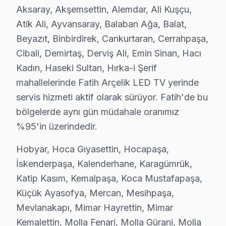
Aksaray, Akşemsettin, Alemdar, Ali Kuşçu,
Sümbül Efendi'de Arçelik TV Servisi
Atik Ali, Ayvansaray, Balaban Ağa, Balat,
Sümbül Efendi Mahallesi'nde bir ev, görüntüde yanık bir
Beyazıt, Binbirdirek, Cankurtaran, Cerrahpaşa,
Şehremini'de Arçelik TV Servisi
Cibali, Demirtaş, Derviş Ali, Emin Sinan, Hacı
Kadın, Haseki Sultan, Hırka-i Şerif
Şehremini Mahallesi'nde bir kadın, televizyonunun alıcı 
mahallelerinde Fatih Arçelik LED TV yerinde
Şehsuvar Bey'de Arçelik TV Servisi
servis hizmeti aktif olarak sürüyor. Fatih'de bu
Şehsuvar Bey Mahallesi, hem tarihi dokusu hem de elekt
bölgelerde aynı gün müdahale oranımız
%95'in üzerindedir.
Tahtakale'de Arçelik TV Servisi
Hobyar, Hoca Gıyasettin, Hocapaşa,
Tahtakale Mahallesi, modern yapıları ve ticari faaliyetl
İskenderpaşa, Kalenderhane, Karagümrük,
Taya Hatun'da Arçelik TV Servisi
Katip Kasım, Kemalpaşa, Koca Mustafapaşa,
Taya Hatun Mahallesi'nin tarihi binaları, kullanıcılar
Küçük Ayasofya, Mercan, Mesihpaşa,
Mevlanakapı, Mimar Hayrettin, Mimar
Topkapı'da söz konusu model TV Servisi
Kemalettin, Molla Fenari, Molla Gürani, Molla