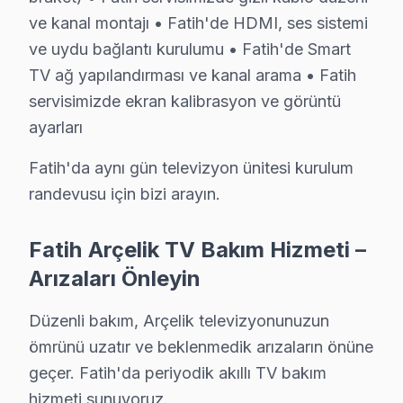
Koca Mustafapaşa Arçelik Servis
ve kanal montajı • Fatih'de HDMI, ses sistemi
ve uydu bağlantı kurulumu • Fatih'de Smart
Koca Mustafapaşa'den gelen Arçelik TV arızaları arasında en
TV ağ yapılandırması ve kanal arama • Fatih
Fatih Arçelik Servis →
servisimizde ekran kalibrasyon ve görüntü
Küçük Ayasofya Arçelik Servis
ayarları
Fatih'da Küçük Ayasofya bölgesi dahil tüm hizmet alanımızda 
Fatih'da aynı gün televizyon ünitesi kurulum
Küçük Ayasofya Arçelik Açılmıyor Arıza →
randevusu için bizi arayın.
Mercan Arçelik Servis
Mercan mahallesi Arçelik TV teknisyeniniz ortalama 90 dak
Fatih Arçelik TV Bakım Hizmeti –
Arçelik Panel Değişimi →
Arızaları Önleyin
Mesihpaşa Arçelik Servis
Düzenli bakım, Arçelik televizyonunuzun
Mesihpaşa sakinlerine özel: Arçelik TV tamirinde parça değiş
ömrünü uzatır ve beklenmedik arızaların önüne
Arçelik Ekran Değişimi →
geçer. Fatih'da periyodik akıllı TV bakım
Mevlanakapı Arçelik Servis
hizmeti sunuyoruz.