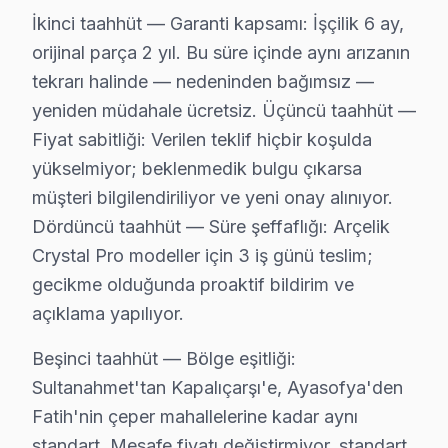
Karagümrük'te söz konusu model TV Servisi
İkinci taahhüt — Garanti kapsamı: İşçilik 6 ay,
Karagümrük, tarihsel dokusunu koruyan bir mahalle olar
orijinal parça 2 yıl. Bu süre içinde aynı arızanın
tekrarı halinde — nedeninden bağımsız —
Katip Kasım'da Arçelik TV Servisi
yeniden müdahale ücretsiz. Üçüncü taahhüt —
Katip Kasım, karmaşık bir demografik yapıya sahip olup,
Fiyat sabitliği: Verilen teklif hiçbir koşulda
yükselmiyor; beklenmedik bulgu çıkarsa
Kemalpaşa'da Arçelik TV Servisi
müşteri bilgilendiriliyor ve yeni onay alınıyor.
Kemalpaşa, hem sosyal yapısı hem de coğrafi konumuyla 
Dördüncü taahhüt — Süre şeffaflığı: Arçelik
Koca Mustafapaşa'da Arçelik TV Servisi
Crystal Pro modeller için 3 iş günü teslim;
gecikme olduğunda proaktif bildirim ve
Koca Mustafapaşa, hem geçmiş hem de modern yapıların iç
açıklama yapılıyor.
Küçük Ayasofya'da Arçelik TV Servisi
Beşinci taahhüt — Bölge eşitliği:
Küçük Ayasofya, tarihi ve kültürel zenginlikleri ile bi
Sultanahmet'tan Kapalıçarşı'e, Ayasofya'den
Fatih'nin çeper mahallelerine kadar aynı
Mercan'da Arçelik TV Servisi
standart. Mesafe fiyatı değiştirmiyor, standart