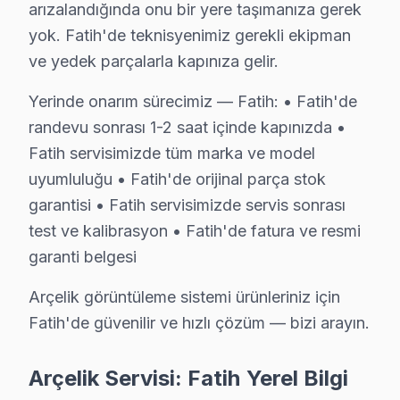
arızalandığında onu bir yere taşımanıza gerek
Fatih TV Servis Merkezi →
yok. Fatih'de teknisyenimiz gerekli ekipman
Molla Hüsrev Arçelik Servis
ve yedek parçalarla kapınıza gelir.
Fatih'nın Molla Hüsrev bölgesindeki Arçelik müşterilerimiz 
Yerinde onarım sürecimiz — Fatih: • Fatih'de
Arçelik Panel Değişimi →
randevu sonrası 1-2 saat içinde kapınızda •
Muhsine Hatun Arçelik Servis
Fatih servisimizde tüm marka ve model
Muhsine Hatun'de Arçelik TV ses ama görüntü yok sorununu g
uyumluluğu • Fatih'de orijinal parça stok
garantisi • Fatih servisimizde servis sonrası
Arçelik Ekran Değişimi →
test ve kalibrasyon • Fatih'de fatura ve resmi
Nişanca Arçelik Servis
garanti belgesi
Nişanca mahallesinde Arçelik TV arızaları için aynı gün rande
Arçelik görüntüleme sistemi ürünleriniz için
Nişanca Arçelik Anakart Tamiri →
Fatih'de güvenilir ve hızlı çözüm — bizi arayın.
Rüstempaşa Arçelik Servis
Fatih'nın Rüstempaşa bölgesindeki Arçelik müşterilerimiz ta
Arçelik Servisi: Fatih Yerel Bilgi
Rüstempaşa Arçelik Anakart Tamiri →