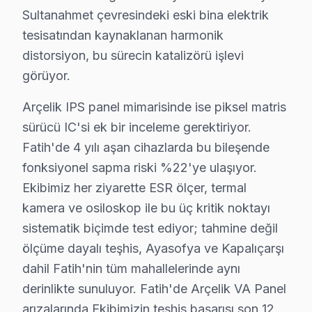
Sultanahmet çevresindeki eski bina elektrik
Alemdar Mahallesi, tarihi ve modern yaşamın iç içe geçt
tesisatından kaynaklanan harmonik
Ali Kuşçu'da Arçelik TV Servisi
distorsiyon, bu sürecin katalizörü işlevi
görüyor.
Ali Kuşçu Mahallesi, geleneksel yapısıyla bilinirken, b
Arçelik IPS panel mimarisinde ise piksel matris
Atik Ali'de Arçelik TV Servisi
sürücü IC'si ek bir inceleme gerektiriyor.
Atik Ali Mahallesi, gün geçtikçe artan elektronik ihtiya
Fatih'de 4 yılı aşan cihazlarda bu bileşende
fonksiyonel sapma riski %22'ye ulaşıyor.
Ayvansaray'da Arçelik TV Servisi
Ekibimiz her ziyarette ESR ölçer, termal
Ayvansaray Mahallesi, tarihi yapılarıyla bilinse de te
kamera ve osiloskop ile bu üç kritik noktayı
Balaban Ağa'da Arçelik TV Servisi
sistematik biçimde test ediyor; tahmine değil
ölçüme dayalı teşhis, Ayasofya ve Kapalıçarşı
Balaban Ağa Mahallesi, elektronik cihaz arızaları açıs
dahil Fatih'nin tüm mahallelerinde aynı
Balat'da Arçelik TV Servisi
derinlikte sunuluyor. Fatih'de Arçelik VA Panel
Balat Mahallesi, tarihi dokusu ve kültürel zenginlikler
arızalarında Ekibimizin teşhis başarısı son 12