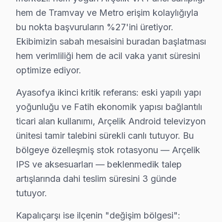
· Fatih Hi-Level
· Fatih iFFALCON
hem de Tramvay ve Metro erişim kolaylığıyla
bu nokta başvuruların %27'ini üretiyor.
· Fatih Samsung
· Fatih LG
Ekibimizin sabah mesaisini buradan başlatması
hem verimliliği hem de acil vaka yanıt süresini
· Fatih Panasonic
· Fatih Toshiba
optimize ediyor.
Ayasofya ikinci kritik referans: eski yapılı yapı
yoğunluğu ve Fatih ekonomik yapısı bağlantılı
ticari alan kullanımı, Arçelik Android televizyon
Fatih'de Arçelik TV Tamiri — Bilmeniz Gere
ünitesi tamir talebini sürekli canlı tutuyor. Bu
Fatih'de Arçelik LED TV servisinde net yanıtlar: Ort
bölgeye özelleşmiş stok rotasyonu — Arçelik
IPS ve aksesuarları — beklenmedik talep
artışlarında dahi teslim süresini 3 günde
tutuyor.
Arçelik TV Servis Kapsamı
Kapalıçarşı ise ilçenin "değişim bölgesi":