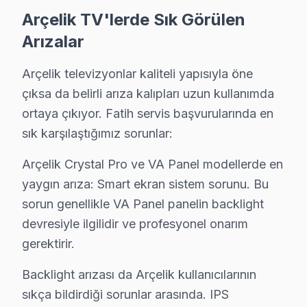
televizyonunuz'lerin diğer kritik bileşenleri olan güç k
Arçelik TV'lerde Sık Görülen
Arızalar
Fatih'de Arçelik Servisi: Fabrika Servis'in Rolü
Arçelik televizyonlar kaliteli yapısıyla öne
Fatih, İstanbul’un gözde bölgelerinden biri olarak zengi
çıksa da belirli arıza kalıpları uzun kullanımda
Fatih bölgesinde sunduğumuz hizmetler arasında yerinde 
ortaya çıkıyor. Fatih servis başvurularında en
sık karşılaştığımız sorunlar:
Fatih Arçelik servis - TV Tamiri
Arçelik Crystal Pro ve VA Panel modellerde en
Fatih'da Arçelik panel tamiri: Sultanahmet aksından T
yaygın arıza: Smart ekran sistem sorunu. Bu
Fatih Arçelik TV Kurulum ve Duvar Montaj Hiz
sorun genellikle VA Panel panelin backlight
devresiyle ilgilidir ve profesyonel onarım
Arçelik televizyonunuz için Fatih'da profesyonel kurul
gerektirir.
Kurulum hizmetlerimiz kapsamında:
• Fatih'de TV duvar askısı montajı (sabit, eğimli, döne
Backlight arızası da Arçelik kullanıcılarının
sıkça bildirdiği sorunlar arasında. IPS
• Fatih servisimizde gizli kablo düzeni ve kanal montajı