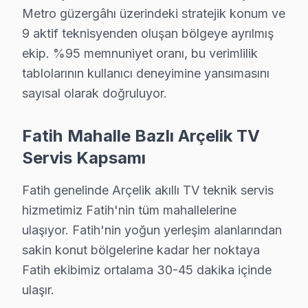
Saraç İshak Mahallesi'nde yaşayan bir kişi, televizy
Metro güzergâhı üzerindeki stratejik konum ve
9 aktif teknisyenden oluşan bölgeye ayrılmış
Seyyid Ömer'de Arçelik TV Servisi
ekip. %95 memnuniyet oranı, bu verimlilik
Seyyid Ömer Mahallesi'nde, bir evin televizyonu açıkken
tablolarının kullanıcı deneyimine yansımasını
sayısal olarak doğruluyor.
Silivrikapı'da söz konusu model TV Servisi
Silivrikapı Mahallesi'nde, bir ebeveynin televizyonunun
Fatih Mahalle Bazlı Arçelik TV
Sultan Ahmet'te Arçelik TV Servisi
Servis Kapsamı
Sultan Ahmet Mahallesi'nde, bir öğrenci ders çalışırke
Fatih genelinde Arçelik akıllı TV teknik servis
Sururi'de Arçelik TV Servisi
hizmetimiz Fatih'nin tüm mahallelerine
ulaşıyor. Fatih'nin yoğun yerleşim alanlarından
Sururi Mahallesi'nde bir evde, televizyonun bir çok tuşu
sakin konut bölgelerine kadar her noktaya
Süleymaniye'de bu marka TV Servisi
Fatih ekibimiz ortalama 30-45 dakika içinde
Süleymaniye Mahallesi'nde bir genç, televizyonunun a
ulaşır.