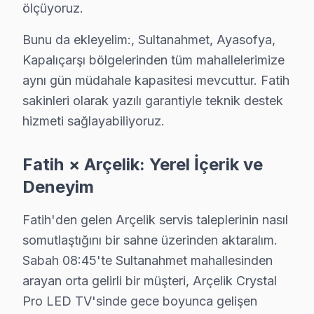
ölçüyoruz.
Şehsuvar Bey Arçelik Anakart Tamiri →
Bunu da ekleyelim:, Sultanahmet, Ayasofya,
Tahtakale Arçelik Servis
Kapalıçarşı bölgelerinden tüm mahallelerimize
Tahtakale'de Arçelik TV ekran değişimi gerekebilir mi? Fati
aynı gün müdahale kapasitesi mevcuttur. Fatih
Fatih Arçelik Servis →
sakinleri olarak yazılı garantiyle teknik destek
hizmeti sağlayabiliyoruz.
Taya Hatun Arçelik Servis
Taya Hatun sakinleri Arçelik TV arızaları için sık bizi tercih e
Fatih × Arçelik: Yerel İçerik ve
Arçelik Ekran Değişimi →
Deneyim
Topkapı Arçelik Servis
Topkapı sakinleri için Arçelik TV tamir hizmetimiz: teşhis üc
Fatih'den gelen Arçelik servis taleplerinin nasıl
Topkapı Arçelik Açılmıyor Arıza →
somutlaştığını bir sahne üzerinden aktaralım.
Sabah 08:45'te Sultanahmet mahallesinden
Yavuz Sinan Arçelik Servis
arayan orta gelirli bir müşteri, Arçelik Crystal
Yavuz Sinan'de Arçelik TV ekranında çizgi, donma ya da ses so
Pro LED TV'sinde gece boyunca gelişen
Yavuz Sinan Arçelik Anakart Tamiri →