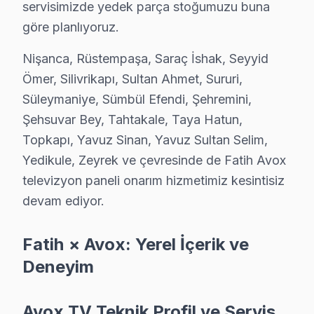
servisimizde yedek parça stoğumuzu buna
Molla Gürani Avox Açılmıyor Arıza →
göre planlıyoruz.
Molla Hüsrev Avox Servis
Nişanca, Rüstempaşa, Saraç İshak, Seyyid
Avox TV'de T-Con kart arızası Molla Hüsrev mahallesinde sık
Ömer, Silivrikapı, Sultan Ahmet, Sururi,
Molla Hüsrev Avox Anakart Tamiri →
Süleymaniye, Sümbül Efendi, Şehremini,
Muhsine Hatun Avox Servis
Şehsuvar Bey, Tahtakale, Taya Hatun,
Muhsine Hatun'de Avox TV ekranında çizgi, donma ya da ses so
Topkapı, Yavuz Sinan, Yavuz Sultan Selim,
Yedikule, Zeyrek ve çevresinde de Fatih Avox
Avox Servis Merkezi →
televizyon paneli onarım hizmetimiz kesintisiz
Nişanca Avox Servis
devam ediyor.
Nişanca'deki Avox TV kullanıcılarına ikinci el cihaz alırken 
Nişanca Avox Açılmıyor Arıza →
Fatih × Avox: Yerel İçerik ve
Rüstempaşa Avox Servis
Deneyim
Rüstempaşa'de Avox TV ses ama görüntü yok sorununu genell
Fatih Avox Servis →
Avox TV Teknik Profil ve Servis