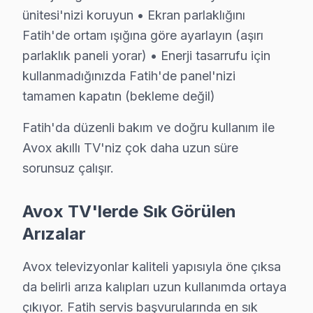
Sümbül Efendi Mahallesi'nde yaşayan Ahmet Bey, televi
ünitesi'nizi koruyun • Ekran parlaklığını
Fatih'de ortam ışığına göre ayarlayın (aşırı
Şehremini'de Avox TV Servisi
parlaklık paneli yorar) • Enerji tasarrufu için
Şehremini Mahallesi'ndeki Gül Hanım, televizyonunun e
kullanmadığınızda Fatih'de panel'nizi
tamamen kapatın (bekleme değil)
Şehsuvar Bey'de Avox TV Servisi
Fatih'da düzenli bakım ve doğru kullanım ile
Şehsuvar Bey Mahallesi, tarihi dokusunu koruyan yapılar
Avox akıllı TV'niz çok daha uzun süre
Tahtakale'de Avox TV Servisi
sorunsuz çalışır.
Tahtakale Mahallesi, hareketli yapısıyla elektronik al
Avox TV'lerde Sık Görülen
Taya Hatun'da Avox TV Servisi
Arızalar
Taya Hatun Mahallesi, modern yaşamın izlerini taşırken 
Avox televizyonlar kaliteli yapısıyla öne çıksa
Topkapı'da Avox TV Servisi
da belirli arıza kalıpları uzun kullanımda ortaya
Topkapı Mahallesi, tarihi ve modernin iç içe geçtiği bi
çıkıyor. Fatih servis başvurularında en sık