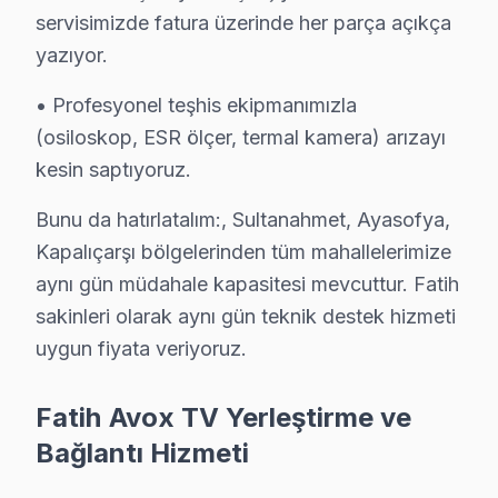
servisimizde fatura üzerinde her parça açıkça
Hakan Ö. — Avox Servis Uzmanı
14 yıllık Avox TV tamir deneyimi. Fatih ve çevre ilçelere yer
yazıyor.
· Avox fabrika servis sertifikası
• Profesyonel teşhis ekipmanımızla
· Orijinal ve OEM yedek parça tedarikçisi
(osiloskop, ESR ölçer, termal kamera) arızayı
· 2010'dan günümüze tüm Avox modelleri
kesin saptıyoruz.
Fatih Servis İstatistikleri
Bunu da hatırlatalım:, Sultanahmet, Ayasofya,
· Fatih'de
490+
Avox TV tamiri
Kapalıçarşı bölgelerinden tüm mahallelerimize
· Müşteri memnuniyeti
%98
· Ortalama tamir süresi:
2–3 iş günü
aynı gün müdahale kapasitesi mevcuttur. Fatih
· Tüm işlemler
2 yıl garantili
sakinleri olarak aynı gün teknik destek hizmeti
uygun fiyata veriyoruz.
Bu sayfayla ilgili hizmet sayfaları:
Fatih Avox TV Yerleştirme ve
↑ Avox Servis Ana Sayfası
Bağlantı Hizmeti
↑ Fatih TV Servis Merkezi