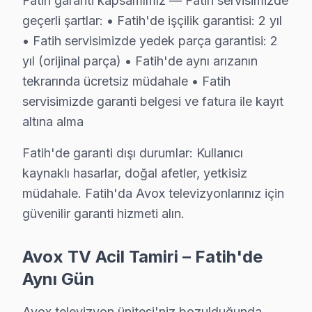
Fatih garanti kapsamımız — Fatih servisimizde
Hobyar'da Avox TV Servisi
geçerli şartlar: • Fatih'de işçilik garantisi: 2 yıl
Hobyar Mahallesi, hem tarihi dokusu hem de elektronik e
• Fatih servisimizde yedek parça garantisi: 2
yıl (orijinal parça) • Fatih'de aynı arızanın
Hoca Gıyasettin'de Avox TV Servisi
tekrarında ücretsiz müdahale • Fatih
Hoca Gıyasettin Mahallesi, tarihi geçmişi ile birlikte 
servisimizde garanti belgesi ve fatura ile kayıt
altına alma
Hocapaşa'da Avox TV Servisi
Hocapaşa Mahallesi, hem geçmişiyle hem de günümüzdeki t
Fatih'de garanti dışı durumlar: Kullanıcı
kaynaklı hasarlar, doğal afetler, yetkisiz
İskenderpaşa'da Avox TV Servisi
müdahale. Fatih'da Avox televizyonlarınız için
İskenderpaşa Mahallesi, tarihi ve kültürel zenginlikleri
güvenilir garanti hizmeti alın.
Kalenderhane'de Avox TV Servisi
Avox TV Acil Tamiri – Fatih'de
Kalenderhane Mahallesi, tarihi yapıları ve modern yaşa
Aynı Gün
Karagümrük'te Avox TV Servisi
Avox televizyon ünitesi'niz bozulduğunda