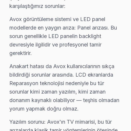
karşılaştığımız sorunlar:
Yavuz Sinan'da Avox TV Servisi
Yavuz Sinan Mahallesi, sakin bir yaşam sunarken Avox ci
Avox görüntüleme sistemi ve LED panel
modellerde en yaygın arıza: Panel arızası. Bu
Yavuz Sultan Selim'de Avox TV Servisi
sorun genellikle LED panelin backlight
Yavuz Sultan Selim Mahallesi, geniş bir alana yayılmış 
devresiyle ilgilidir ve profesyonel tamir
gerektirir.
Yedikule'de Avox TV Servisi
Anakart hatası da Avox kullanıcılarının sıkça
Yedikule Mahallesi, tarihi bir geçmişin izlerini taşırke
bildirdiği sorunlar arasında. LCD ekranlarda
Zeyrek'te Avox TV Servisi
Reparasyon teknolojisi nedeniyle bu tür
Zeyrek Mahallesi, hem tarihi yapıları hem de yerel yaşam
sorunlar kimi zaman yazılım, kimi zaman
donanım kaynaklı olabiliyor — teşhis olmadan
Avox Teknoloji Evrimi ve Tamir Gereklilikleri
yorum yapmak doğru olmaz.
Fatih, tarihi geçmişi ve kozmopolit yapısıyla Türkiye'ni
Yazılım sorunu: Avox'ın TV mimarisi, bu tür
2025 yılı itibarıyla Avox televizyon tamir fiyatları, m
arızalarda klasik tamir yöntemlerinin ötesinde