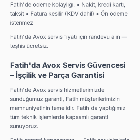
Demirtaş Mahallesi'nin tarihi geçmişi, burada yaşayanlar
Fatih'de ödeme kolaylığı: • Nakit, kredi kartı,
taksit • Fatura kesilir (KDV dahil) • Ön ödeme
Derviş Ali'de Avox TV Servisi
istenmez
Derviş Ali Mahallesi'nin dinamik yapısı, burada yaşayan
Fatih'da Avox servis fiyatı için randevu alın —
Emin Sinan'da Avox TV Servisi
teşhis ücretsiz.
Emin Sinan Mahallesi, tarihi yapısıyla dikkat çekmesine
Fatih'da Avox Servis Güvencesi
Hacı Kadın'da Avox TV Servisi
– İşçilik ve Parça Garantisi
Hacı Kadın Mahallesi, tarihi kökleriyle birlikte modern
Fatih'de Avox servis hizmetlerimizde
Haseki Sultan'da Avox TV Servisi
sunduğumuz garanti, Fatih müşterilerimizin
Haseki Sultan Mahallesi, sadece tarihi dokusuyla değil,
memnuniyetinin temelidir. Fatih'da yaptığımız
tüm teknik işlemlerde kapsamlı garanti
Hırka-i Şerif'te Avox TV Servisi
sunuyoruz.
Hırka-i Şerif Mahallesi, tarihi ve kültürel dokusunun ya