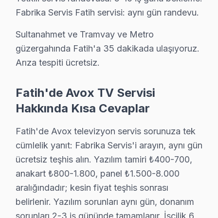
Avox TV'nizin Hırka-i Şerif adresine gelen ekibimiz osilos
Fabrika Servis Fatih servisi: aynı gün randevu.
Hırka-i Şerif Avox Anakart Tamiri →
Sultanahmet ve Tramvay ve Metro
Hobyar Avox Servis
güzergahında Fatih'a 35 dakikada ulaşıyoruz.
Fatih'da Hobyar mahallesi Avox kullanıcıları arıza sonrası
Arıza tespiti ücretsiz.
Fatih TV Servis Merkezi →
Fatih'de Avox TV Servisi
Hoca Gıyasettin Avox Servis
Hakkında Kısa Cevaplar
Fatih'da Hoca Gıyasettin mahallesi Avox TV servisi için ka
Fatih TV Servis Merkezi →
Fatih'de Avox televizyon servis sorunuza tek
Hocapaşa Avox Servis
cümlelik yanıt: Fabrika Servis'i arayın, aynı gün
Fatih'nın Hocapaşa bölgesindeki Avox müşterilerimiz tamir 
ücretsiz teşhis alın. Yazılım tamiri ₺400-700,
anakart ₺800-1.800, panel ₺1.500-8.000
Fatih TV Servis Merkezi →
aralığındadır; kesin fiyat teşhis sonrası
İskenderpaşa Avox Servis
belirlenir. Yazılım sorunları aynı gün, donanım
İskenderpaşa'de Avox TV ekran değişimi gerekebilir mi? Fat
sorunları 2-3 iş gününde tamamlanır. İşçilik 6