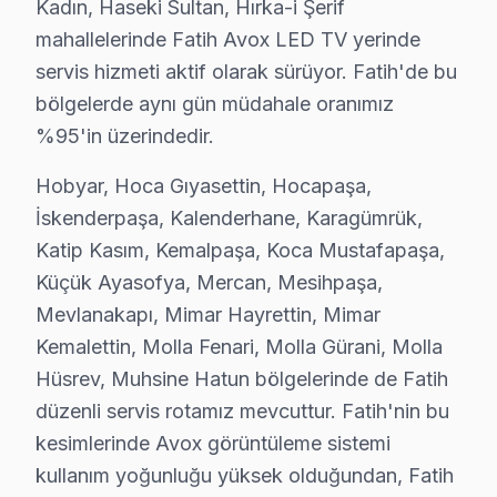
Kadın, Haseki Sultan, Hırka-i Şerif
Mevlanakapı'deki Avox TV kullanıcılarına ikinci el cihaz alı
mahallelerinde Fatih Avox LED TV yerinde
Avox Servis Merkezi →
servis hizmeti aktif olarak sürüyor. Fatih'de bu
bölgelerde aynı gün müdahale oranımız
Mimar Hayrettin Avox Servis
%95'in üzerindedir.
Mimar Hayrettin'de Avox TV ses ama görüntü yok sorununu ge
Avox Servis Merkezi →
Hobyar, Hoca Gıyasettin, Hocapaşa,
İskenderpaşa, Kalenderhane, Karagümrük,
Mimar Kemalettin Avox Servis
Katip Kasım, Kemalpaşa, Koca Mustafapaşa,
Mimar Kemalettin mahallesi Avox TV servis hattımız günlük o
Küçük Ayasofya, Mercan, Mesihpaşa,
Fatih Avox Servis →
Mevlanakapı, Mimar Hayrettin, Mimar
Molla Fenari Avox Servis
Kemalettin, Molla Fenari, Molla Gürani, Molla
Fatih'da Molla Fenari bölgesindeki Avox kullanıcılarına not:
Hüsrev, Muhsine Hatun bölgelerinde de Fatih
Avox Servis Merkezi →
düzenli servis rotamız mevcuttur. Fatih'nin bu
kesimlerinde Avox görüntüleme sistemi
Molla Gürani Avox Servis
kullanım yoğunluğu yüksek olduğundan, Fatih
Molla Gürani'de Avox TV ekran değişimi gerekebilir mi? Fat