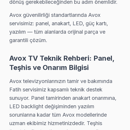
dönüş gerekebileceğinden bu adım önemlidir.
Yavuz Sultan Selim Avox Servis
Avox güvenilirliği standartlarında Avox
Yavuz Sultan Selim'de Avox TV ekranında çizgi, donma ya da se
servisimiz: panel, anakart, LED, güç kartı,
Fatih TV Servis Merkezi →
yazılım — tüm alanlarda orijinal parça ve
garantili çözüm.
Yedikule Avox Servis
Fatih'da Yedikule bölgesi dahil tüm hizmet alanımızda Avox T
Avox TV Teknik Rehberi: Panel,
Fatih TV Servis Merkezi →
Teşhis ve Onarım Bilgisi
Zeyrek Avox Servis
Zeyrek bölgesindeki Avox kullanıcıları için haftanın 7 günü s
Avox televizyonlarınızın tamir ve bakımında
Fatih servisimiz kapsamlı teknik destek
Zeyrek Avox Açılmıyor Arıza →
sunuyor. Panel tamirinden anakart onarımına,
LED backlight değişiminden yazılım
Fatih Avox TV Servis Hizmet Bölgesi
sorunlarına kadar tüm Avox modellerinde
uzman ekibimiz hizmetinizdedir. Teşhis
Fatih bölgesine kapıya gelen Avox TV tamir servisi hizmetimizin