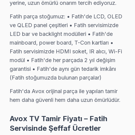
yerine, uzun ömürlü onarım tercih ediyoruz.
Ali Kuşçu'da Avox TV Servisi
Fatih parça stoğumuz: • Fatih'de LCD, OLED
Ali Kuşçu Mahallesi, gün geçtikçe büyüyen bir yerleşim 
ve QLED panel çeşitleri • Fatih servisimizde
LED bar ve backlight modülleri • Fatih'de
Atik Ali'de Avox TV Servisi
mainboard, power board, T-Con kartları •
Atik Ali Mahallesi, tarihi ve modern yapının bir arada b
Fatih servisimizde HDMI soket, IR alıcı, Wi-Fi
modül • Fatih'de her parçada 2 yıl değişim
Ayvansaray'da Avox TV Servisi
garantisi • Fatih'de aynı gün tedarik imkânı
Ayvansaray, tarihi zenginliği ile birlikte çeşitli yapıl
(Fatih stoğumuzda bulunan parçalar)
Balaban Ağa'da Avox TV Servisi
Fatih'da Avox orijinal parça ile yapılan tamir
Balaban Ağa Mahallesi, farklı konut yapılarıyla dikkat
hem daha güvenli hem daha uzun ömürlüdür.
Balat'ta Avox TV Servisi
Avox TV Tamir Fiyatı – Fatih
Balat, tarihi yapılarıyla ünlü bir mahalle olmasının ya
Servisinde Şeffaf Ücretler