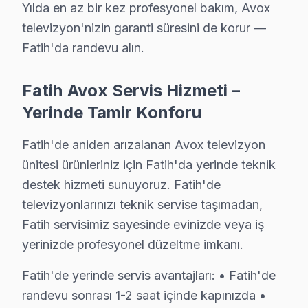
✓ 15+ Yıl Deneyim
Yılda en az bir kez profesyonel bakım, Avox
✓ Yazılı Garanti Belgesi
televizyon'nizin garanti süresini de korur —
✓ Orijinal Yedek Parça
Fatih'da randevu alın.
✓ Ücretsiz Arıza Tespiti
Fatih Avox Servis Hizmeti –
Avox TV'nin Fatih'deki Yeri
Yerinde Tamir Konforu
Fatih ilçesi, tarihi İstanbullular tarafından asırlardı
Fatih'de aniden arızalanan Avox televizyon
Coğrafi olarak, Fatih, İstanbul'un Avrupa Yakası'nda ye
ünitesi ürünleriniz için Fatih'da yerinde teknik
Avox televizyonunuz’lerin Fatih bölgesindeki dağılımına
destek hizmeti sunuyoruz. Fatih'de
Fatih ilçesinin tarihi ve sosyoekonomik yapısı, elektr
televizyonlarınızı teknik servise taşımadan,
Fatih servisimiz sayesinde evinizde veya iş
Fatih ve Elektronik Tüketim Tarihi
yerinizde profesyonel düzeltme imkanı.
Fatih ilçesinde Avox ekran'lerde sıkça karşılaşılan tekn
Fatih'de yerinde servis avantajları: • Fatih'de
1.
Panel Sorunu - "Ekran Çizgilenmesi"
: Avox ekran’l
randevu sonrası 1-2 saat içinde kapınızda •