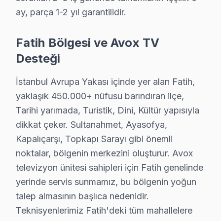
İskenderpaşa Avox Anakart Tamiri →
ay, parça 1-2 yıl garantilidir.
Kalenderhane Avox Servis
Fatih Bölgesi ve Avox TV
Kalenderhane'de Avox TV ekranında çizgi, donma ya da ses sor
Desteği
Fatih Avox Servis →
Karagümrük Avox Servis
İstanbul Avrupa Yakası içinde yer alan Fatih,
Karagümrük'de Avox TV ekran değişimi gerekebilir mi? Fatih
yaklaşık 450.000+ nüfusu barındıran ilçe,
Fatih TV Servis Merkezi →
Tarihi yarımada, Turistik, Dini, Kültür yapısıyla
dikkat çeker. Sultanahmet, Ayasofya,
Katip Kasım Avox Servis
Kapalıçarşı, Topkapı Sarayı gibi önemli
Katip Kasım mahallesi Avox TV servis hattımız günlük olarak
noktalar, bölgenin merkezini oluşturur. Avox
Katip Kasım Avox Anakart Tamiri →
televizyon ünitesi sahipleri için Fatih genelinde
Kemalpaşa Avox Servis
yerinde servis sunmamız, bu bölgenin yoğun
talep almasının başlıca nedenidir.
Kemalpaşa sakinleri için Avox TV tamir hizmetimiz: teşhis ücr
Teknisyenlerimiz Fatih'deki tüm mahallelere
Fatih TV Servis Merkezi →