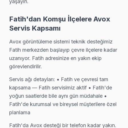
yaşayın.
Molla Gürani, çeşitli sosyal katmanlardan bireylerin ya
Molla Hüsrev'de Avox TV Servisi
Fatih'dan Komşu İlçelere Avox
Servis Kapsamı
Molla Hüsrev Mahallesi'nde yaşayan Ayşe Hanım, bir sa
Muhsine Hatun'da Avox TV Servisi
Avox görüntüleme sistemi teknik desteğimiz
Fatih merkezden başlayıp çevre ilçelere kadar
Muhsine Hatun Mahallesi'nde yaşayan genç bir aile, eve 
uzanıyor. Fatih adresinize en yakın ekip
Nişanca'da Avox TV Servisi
görevlendirilir.
Nişanca Mahallesi sakinleri, hafta sonu gerçekleştirdi
Servis ağı detayları: • Fatih ve çevresi tam
kapsama — Fatih servisimiz aktif • Fatih'de
Rüstempaşa'da Avox TV Servisi
yoğun saatlerde bile aynı gün müdahale •
Rüstempaşa Mahallesi'nde yaşayan Mehmet Bey, televizy
Fatih'de kurumsal ve bireysel müşterilere özel
Saraç İshak'ta Avox TV Servisi
planlama
Saraç İshak Mahallesi'nde bir akşam, Zeynep Hanım tel
Fatih'da Avox desteği bir telefon kadar yakın.