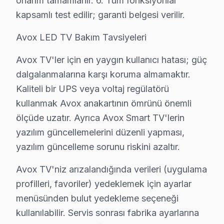
onarım tamamlanır. 6. Tüm fonksiyonlar
Fatih Avox Servis →
kapsamlı test edilir; garanti belgesi verilir.
Tahtakale Avox Servis
Avox LED TV Bakım Tavsiyeleri
Avox TV HDMI port arızası Tahtakale adresine gelen ekibimiz
Avox TV'ler için en yaygın kullanıcı hatası; güç
Avox Servis Merkezi →
dalgalanmalarına karşı koruma almamaktır.
Taya Hatun Avox Servis
Kaliteli bir UPS veya voltaj regülatörü
kullanmak Avox anakartının ömrünü önemli
Avox TV Taya Hatun'de internet bağlantısı sorunuyla geliy
ölçüde uzatır. Ayrıca Avox Smart TV'lerin
Taya Hatun Avox Anakart Tamiri →
yazılım güncellemelerini düzenli yapması,
Topkapı Avox Servis
yazılım güncelleme sorunu riskini azaltır.
Fatih'da Topkapı mahallesi için Avox TV fiyat teklifi almak i
Avox TV'niz arızalandığında verileri (uygulama
Topkapı Avox Açılmıyor Arıza →
profilleri, favoriler) yedeklemek için ayarlar
Yavuz Sinan Avox Servis
menüsünden bulut yedekleme seçeneği
Yavuz Sinan'de Avox TV ses ama görüntü yok sorununu genel
kullanılabilir. Servis sonrası fabrika ayarlarına
Fatih TV Servis Merkezi →