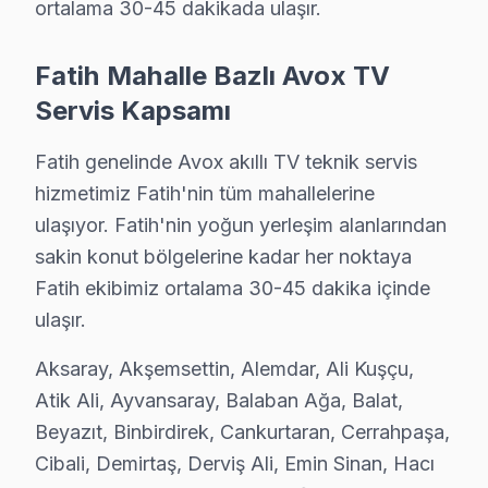
ortalama 30-45 dakikada ulaşır.
Koca Mustafapaşa Avox Servis
Fatih'da Koca Mustafapaşa mahallesi Avox TV servisi için 
Fatih Mahalle Bazlı Avox TV
Fatih Avox Servis →
Servis Kapsamı
Küçük Ayasofya Avox Servis
Fatih genelinde Avox akıllı TV teknik servis
Küçük Ayasofya'deki Avox TV sahiplerinin yüzde sekseni tami
hizmetimiz Fatih'nin tüm mahallelerine
Küçük Ayasofya Avox Açılmıyor Arıza →
ulaşıyor. Fatih'nin yoğun yerleşim alanlarından
Mercan Avox Servis
sakin konut bölgelerine kadar her noktaya
Mercan mahallesi Avox TV servisinde şeffaf çalışıyoruz: hang
Fatih ekibimiz ortalama 30-45 dakika içinde
Fatih TV Servis Merkezi →
ulaşır.
Mesihpaşa Avox Servis
Aksaray, Akşemsettin, Alemdar, Ali Kuşçu,
Mesihpaşa mahallesi Avox TV servis hattımız günlük olarak 
Atik Ali, Ayvansaray, Balaban Ağa, Balat,
Beyazıt, Binbirdirek, Cankurtaran, Cerrahpaşa,
Fatih TV Servis Merkezi →
Cibali, Demirtaş, Derviş Ali, Emin Sinan, Hacı
Mevlanakapı Avox Servis