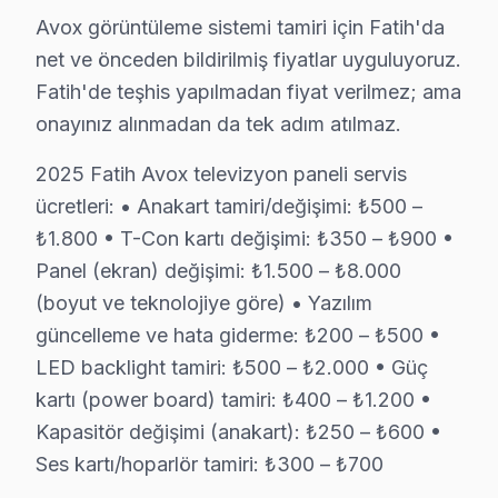
Beyazıt'ta Avox TV Servisi
Avox görüntüleme sistemi tamiri için Fatih'da
Beyazıt, hem tarihi hem de modern yaşamın iç içe geçtiği
net ve önceden bildirilmiş fiyatlar uyguluyoruz.
Fatih'de teşhis yapılmadan fiyat verilmez; ama
Binbirdirek'te Avox TV Servisi
onayınız alınmadan da tek adım atılmaz.
Binbirdirek Mahallesi, tarihi dokusuyla beraber modern
2025 Fatih Avox televizyon paneli servis
Cankurtaran'da Avox TV Servisi
ücretleri: • Anakart tamiri/değişimi: ₺500 –
Cankurtaran, hem tarihi güzellikleri hem de elektrik al
₺1.800 • T-Con kartı değişimi: ₺350 – ₺900 •
Panel (ekran) değişimi: ₺1.500 – ₺8.000
Cerrahpaşa'da Avox TV Servisi
(boyut ve teknolojiye göre) • Yazılım
Cerrahpaşa Mahallesi, tarihi ve modern unsurların bulu
güncelleme ve hata giderme: ₺200 – ₺500 •
LED backlight tamiri: ₺500 – ₺2.000 • Güç
Cibali'de Avox TV Servisi
kartı (power board) tamiri: ₺400 – ₺1.200 •
Cibali Mahallesi, tarihi zenginlikleriyle dolu bir alan
Kapasitör değişimi (anakart): ₺250 – ₺600 •
Demirtaş'ta Avox TV Servisi
Ses kartı/hoparlör tamiri: ₺300 – ₺700