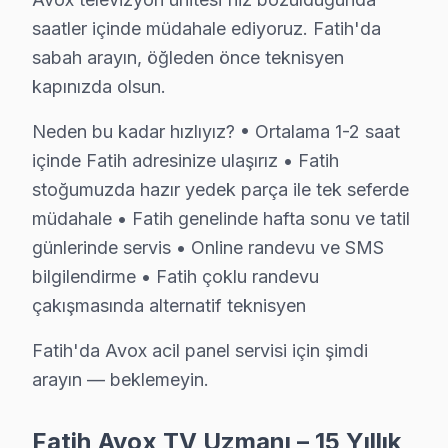
Karagümrük, tarihi dokusu ve canlı atmosferiyle dikkat 
saatler içinde müdahale ediyoruz. Fatih'da
Katip Kasım'da Avox TV Servisi
sabah arayın, öğleden önce teknisyen
kapınızda olsun.
Katip Kasım Mahallesi, karma bir nüfus yapısına sahip o
Neden bu kadar hızlıyız? • Ortalama 1-2 saat
Kemalpaşa'da Avox TV Servisi
içinde Fatih adresinize ulaşırız • Fatih
Kemalpaşa, sosyal hayatın canlı olduğu bir bölgede yer a
stoğumuzda hazır yedek parça ile tek seferde
müdahale • Fatih genelinde hafta sonu ve tatil
Koca Mustafapaşa'da Avox TV Servisi
günlerinde servis • Online randevu ve SMS
Koca Mustafapaşa, tarihi ve kültürel yapısıyla öne çıka
bilgilendirme • Fatih çoklu randevu
Küçük Ayasofya'da Avox TV Servisi
çakışmasında alternatif teknisyen
Küçük Ayasofya, hem tarihi yapıları hem de canlı sosyal
Fatih'da Avox acil panel servisi için şimdi
arayın — beklemeyin.
Mercan'da Avox TV Servisi
Mercan Mahallesi, sosyal dokusu ve ekonomik yapısıyla 
Fatih Avox TV Uzmanı – 15 Yıllık