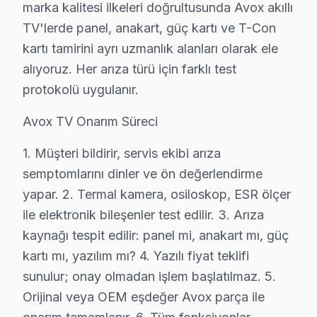
Sururi Avox Servis
marka kalitesi ilkeleri doğrultusunda Avox akıllı
Avox TV'niz Sururi'de arıza yaptıysa taşımanıza gerek yok —
TV'lerde panel, anakart, güç kartı ve T-Con
Sururi Avox Anakart Tamiri →
kartı tamirini ayrı uzmanlık alanları olarak ele
alıyoruz. Her arıza türü için farklı test
Süleymaniye Avox Servis
protokolü uygulanır.
Süleymaniye mahallesi Avox TV servis hattımız günlük olara
Avox Servis Merkezi →
Avox TV Onarım Süreci
Sümbül Efendi Avox Servis
1. Müşteri bildirir, servis ekibi arıza
Fatih'da Sümbül Efendi mahallesi için Avox TV tamir rand
semptomlarını dinler ve ön değerlendirme
Fatih Avox Servis →
yapar. 2. Termal kamera, osiloskop, ESR ölçer
ile elektronik bileşenler test edilir. 3. Arıza
Şehremini Avox Servis
kaynağı tespit edilir: panel mi, anakart mı, güç
Fatih genelinde Şehremini bölgesinde Avox TV kullanıcıların
kartı mı, yazılım mı? 4. Yazılı fiyat teklifi
Fatih Avox Servis →
sunulur; onay olmadan işlem başlatılmaz. 5.
Şehsuvar Bey Avox Servis
Orijinal veya OEM eşdeğer Avox parça ile
Avox TV'niz Şehsuvar Bey'de arıza yaptıysa taşımanıza ger