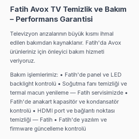
· Fatih Hi-Level
· Fatih iFFALCON
Fatih Avox TV Temizlik ve Bakım
– Performans Garantisi
· Fatih Samsung
· Fatih LG
Televizyon arızalarının büyük kısmı ihmal
· Fatih Panasonic
· Fatih Toshiba
edilen bakımdan kaynaklanır. Fatih'da Avox
ürünleriniz için önleyici bakım hizmeti
veriyoruz.
Bakım işlemlerimiz: • Fatih'de panel ve LED
Fatih'de Avox TV Servisi Hakkında Kısa Cev
backlight kontrolü • Soğutma fanı temizliği ve
Fatih'de Avox televizyon servis sorunuza tek cümlelik
termal macun yenileme — Fatih servisimizde •
Fatih'de anakart kapasitör ve kondansatör
kontrolü • HDMI port ve bağlantı noktası
temizliği — Fatih • Fatih'de yazılım ve
Avox Televizyon Servis Rehberi
firmware güncelleme kontrolü