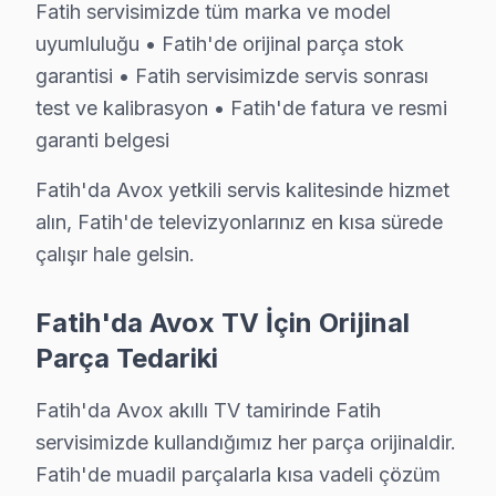
2.
Anakart Sorunu - "Kapanma"
: Avox televizyon'ler
Fatih servisimizde tüm marka ve model
uyumluluğu • Fatih'de orijinal parça stok
3.
Güç Kartı Sorunu - "Güç Kaybı"
: Güç kaybı yaşayan
garantisi • Fatih servisimizde servis sonrası
4.
Backlight Sorunu - "Karanlık Ekran"
: Avox ekran’l
test ve kalibrasyon • Fatih'de fatura ve resmi
5.
Yazılım Sorunu - "Donma"
: Avox televizyon’lerin y
garanti belgesi
Bu sorunlar, Fatih ilçesinde Avox televizyonunuz kulla
Fatih'da Avox yetkili servis kalitesinde hizmet
Fatih Mahallelerinde Avox Servis Kapsamı
alın, Fatih'de televizyonlarınız en kısa sürede
çalışır hale gelsin.
Aksaray'da Avox TV Servisi
Aksaray, tarihi dokusuyla dikkat çeken bir mahalle olar
Fatih'da Avox TV İçin Orijinal
Parça Tedariki
Akşemsettin'de Avox TV Servisi
Akşemsettin, dinamik bir yaşam alanı olarak farklı binal
Fatih'da Avox akıllı TV tamirinde Fatih
servisimizde kullandığımız her parça orijinaldir.
Alemdar'da Avox TV Servisi
Fatih'de muadil parçalarla kısa vadeli çözüm
Alemdar Mahallesi, çeşitli sosyo-ekonomik yapıların b