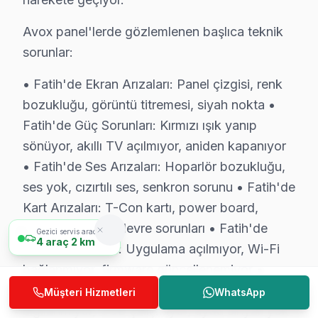
İstanbul Avrupa Yakası içinde yer alan Fatih, yaklaşık
Avox panel'lerde gözlemlenen başlıca teknik
Fatih Mahalle Bazlı Avox TV Servis Kapsamı
sorunlar:
Fatih genelinde Avox akıllı TV teknik servis hizmetimiz
• Fatih'de Ekran Arızaları: Panel çizgisi, renk
Aksaray, Akşemsettin, Alemdar, Ali Kuşçu, Atik Ali, Ay
bozukluğu, görüntü titremesi, siyah nokta •
Hobyar, Hoca Gıyasettin, Hocapaşa, İskenderpaşa, Ka
Fatih'de Güç Sorunları: Kırmızı ışık yanıp
Nişanca, Rüstempaşa, Saraç İshak, Seyyid Ömer, Siliv
sönüyor, akıllı TV açılmıyor, aniden kapanıyor
• Fatih'de Ses Arızaları: Hoparlör bozukluğu,
Fatih × Avox: Yerel İçerik ve Deneyim
ses yok, cızırtılı ses, senkron sorunu • Fatih'de
Kart Arızaları: T-Con kartı, power board,
Avox TV Teknik Profil ve Servis Rehberi
anakart entegre devre sorunları • Fatih'de
Gezici servis aracımız
4
araç
2 km
Avox televizyon ünitesi Teknik Servis Rehberi
Yazılım Sorunları: Uygulama açılmıyor, Wi-Fi
bağlanmıyor, firmware güncellenemiyor •
Avox panel'lerde En Sık Karşılaşılan Arızalar
Fatih'de Bağlantı Sorunları: HDMI
Avox servisimizde en yaygın yazılım güncelleme sorunu a
Müşteri Hizmetleri
WhatsApp
algılanmıyor, USB çalışmıyor, uydu sinyali yok
Avox Servis Yaklaşımımız