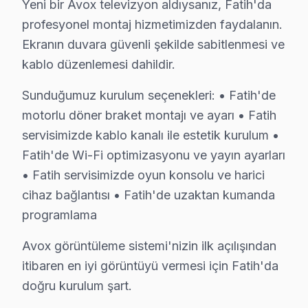
Yeni bir Avox televizyon aldıysanız, Fatih'da
profesyonel montaj hizmetimizden faydalanın.
Ekranın duvara güvenli şekilde sabitlenmesi ve
kablo düzenlemesi dahildir.
Fatih Yakın İlçelerde Avox Servisi
· Arnavutköy Avox
· Avcılar Avox
Sunduğumuz kurulum seçenekleri: • Fatih'de
motorlu döner braket montajı ve ayarı • Fatih
· Bağcılar Avox
· Bahçelievler Avox
servisimizde kablo kanalı ile estetik kurulum •
Fatih'de Wi-Fi optimizasyonu ve yayın ayarları
· Bakırköy Avox
· Başakşehir Avox
• Fatih servisimizde oyun konsolu ve harici
cihaz bağlantısı • Fatih'de uzaktan kumanda
· Bayrampaşa Avox
· Beşiktaş Avox
programlama
Avox görüntüleme sistemi'nizin ilk açılışından
Fatih Diğer Marka Servisleri
itibaren en iyi görüntüyü vermesi için Fatih'da
· Fatih Sony
· Fatih Philips
doğru kurulum şart.