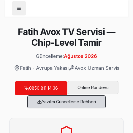
Anasayfa
Fatih Avox TV Servisi —
/
Fatih
Chip-Level Tamir
/
Avox
Güncelleme:
Ağustos 2026
Son Güncelleme:
Ağustos 2026
Fatih
-
Avrupa Yakası
Avox
Uzman Servis
Online Randevu
0850 811 14 36
Fatih'da Mahalle Mahalle Avox TV Servis
Yazılım Güncelleme Rehberi
Aksaray Avox Servis
Aksaray sakinlerine özel: Avox TV tamirinde parça değişimi 
Fatih TV Servis Merkezi →