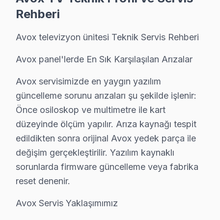
Rehberi
Saraç İshak Avox Servis
Saraç İshak sakinleri Avox TV arızaları için sık bizi tercih edi
Avox televizyon ünitesi Teknik Servis Rehberi
Fatih Avox Servis →
Avox panel'lerde En Sık Karşılaşılan Arızalar
Seyyid Ömer Avox Servis
Avox servisimizde en yaygın yazılım
Seyyid Ömer'de Avox TV ses ama görüntü yok sorununu genel
güncelleme sorunu arızaları şu şekilde işlenir:
Seyyid Ömer Avox Anakart Tamiri →
Önce osiloskop ve multimetre ile kart
Silivrikapı Avox Servis
düzeyinde ölçüm yapılır. Arıza kaynağı tespit
Fatih'da Silivrikapı mahallesi Avox TV servisi için kapıya 
edildikten sonra orijinal Avox yedek parça ile
Fatih Avox Servis →
değişim gerçekleştirilir. Yazılım kaynaklı
sorunlarda firmware güncelleme veya fabrika
Sultan Ahmet Avox Servis
reset denenir.
Sultan Ahmet sakinleri Avox TV arızaları için sık bizi tercih ed
Fatih Avox Servis →
Avox Servis Yaklaşımımız