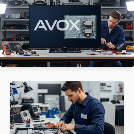
Avox TV'nizin Ayvansaray adresine gelen ekibimiz osilosko
Fatih TV Servis Merkezi →
Balaban Ağa Avox Servis
Fatih'da Balaban Ağa mahallesi Avox TV servisi için kapıy
Fatih Avox Servis →
Balat Avox Servis
Fatih genelinde Balat bölgesinde Avox TV kullanıcılarına tam
Avox Servis Merkezi →
Beyazıt Avox Servis
Avox TV Beyazıt'de internet bağlantısı sorunuyla geliyors
Fatih Avox Servis →
Binbirdirek Avox Servis
Fatih'da Binbirdirek mahallesi Avox TV servisi için kapıya