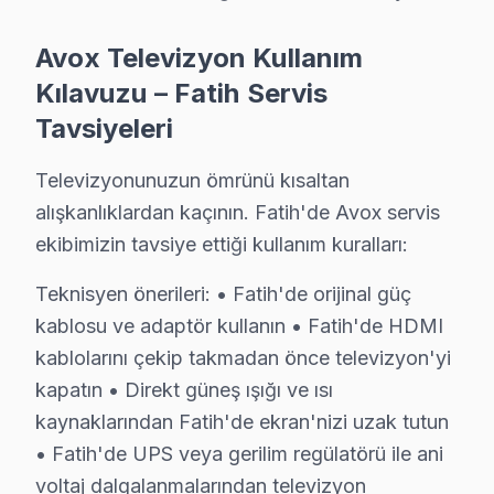
Seyyid Ömer'de Avox TV Servisi
Avox Televizyon Kullanım
Seyyid Ömer Mahallesi'ndeki Halit Bey, televizyonunun g
Kılavuzu – Fatih Servis
Silivrikapı'da Avox TV Servisi
Tavsiyeleri
Silivrikapı Mahallesi’nde oturan Elif Hanım, televizy
Televizyonunuzun ömrünü kısaltan
Sultan Ahmet'te Avox TV Servisi
alışkanlıklardan kaçının. Fatih'de Avox servis
ekibimizin tavsiye ettiği kullanım kuralları:
Sultan Ahmet Mahallesi'nde yaşayan Sinan Bey, özel bir
Teknisyen önerileri: • Fatih'de orijinal güç
Sururi'de Avox TV Servisi
kablosu ve adaptör kullanın • Fatih'de HDMI
Sururi Mahallesi'nde bir sabah, Fatma Hanım televizyonu
kablolarını çekip takmadan önce televizyon'yi
Süleymaniye'de Avox TV Servisi
kapatın • Direkt güneş ışığı ve ısı
kaynaklarından Fatih'de ekran'nizi uzak tutun
Süleymaniye Mahallesi'nde, genç bir çift televizyonunun
• Fatih'de UPS veya gerilim regülatörü ile ani
Sümbül Efendi'de Avox TV Servisi
voltaj dalgalanmalarından televizyon