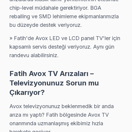
Ayrıca, yazılım veya firmware işlemleri de göz önünde b
chip-level müdahale gerektiriyor. BGA
reballing ve SMD lehimleme ekipmanlarımızla
Fatih'de Avox Servisi: Fabrika Servis'in Rolü
bu düzeyde destek veriyoruz.
Fatih, elektrik ve elektronik eşyaların yoğun bir şekil
» Fatih'de Avox LED ve LCD panel TV'ler için
Fatih bölgesindeki Avox tamiri olarak, yerinde tamir hi
kapsamlı servis desteği veriyoruz. Aynı gün
Sonuç olarak, Fatih’teki elektronik tüketim alışkanlık
randevu alabilirsiniz.
Fatih Avox servis - TV Tamiri
Fatih Avox TV Arızaları –
Televizyonunuz Sorun mu
Avox görüntüleme sistemi sorununuz ne kadar sürer? 
Çıkarıyor?
Yetkili servis randevusu: 5-10 iş günü bekleme.
Fabrika Servis Fatih servisi: aynı gün randevu.
Avox televizyonunuz beklenmedik bir anda
Sultanahmet ve Tramvay ve Metro güzergahında Fatih'a 
arıza mı yaptı? Fatih bölgesinde Avox TV
onarımında uzmanlaşmış ekibimiz hızla
Fatih Bölgesi ve Avox TV Desteği
harekete geçiyor.