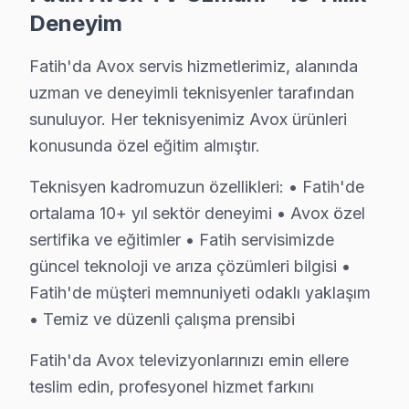
Mesihpaşa'da Avox TV Servisi
Deneyim
Mesihpaşa Mahallesi, yoğun bir nüfusa sahip olan dinami
Fatih'da Avox servis hizmetlerimiz, alanında
Mevlanakapı'da Avox TV Servisi
uzman ve deneyimli teknisyenler tarafından
sunuluyor. Her teknisyenimiz Avox ürünleri
Mevlanakapı, sosyo-ekonomik çeşitliliği ile dikkat çek
konusunda özel eğitim almıştır.
Mimar Hayrettin'de Avox TV Servisi
Teknisyen kadromuzun özellikleri: • Fatih'de
Mimar Hayrettin Mahallesi, tarihi zenginlikleri ile bili
ortalama 10+ yıl sektör deneyimi • Avox özel
sertifika ve eğitimler • Fatih servisimizde
Mimar Kemalettin'de Avox TV Servisi
güncel teknoloji ve arıza çözümleri bilgisi •
Mimar Kemalettin, hem tarihsel hem de sosyal yapısıyla 
Fatih'de müşteri memnuniyeti odaklı yaklaşım
Molla Fenari'de Avox TV Servisi
• Temiz ve düzenli çalışma prensibi
Molla Fenari, tarihi ile günümüzdeki sosyal yapıyı harm
Fatih'da Avox televizyonlarınızı emin ellere
teslim edin, profesyonel hizmet farkını
Molla Gürani'de Avox TV Servisi