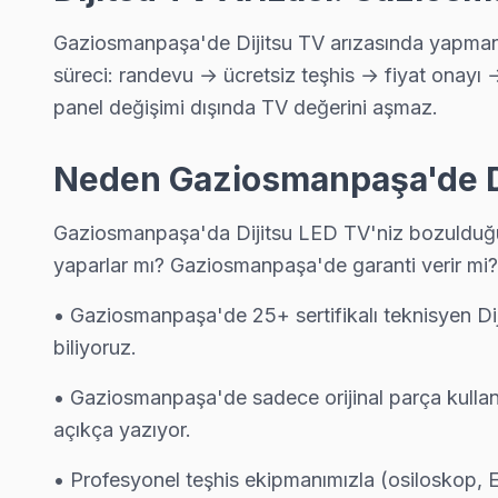
Gaziosmanpaşa TV Servis Merkezi →
Gaziosmanpaşa'de Dijitsu TV arızasında yapmanız
Pazariçi Dijitsu Servis
süreci: randevu → ücretsiz teşhis → fiyat onayı 
Dijitsu TV'nizin Pazariçi adresine gelen ekibimiz osiloskop v
panel değişimi dışında TV değerini aşmaz.
Pazariçi Dijitsu Açılmıyor Arıza →
Sarıgöl Dijitsu Servis
Neden Gaziosmanpaşa'de Dij
Sarıgöl'deki Dijitsu TV kullanıcılarına ikinci el cihaz alırken d
Gaziosmanpaşa'da Dijitsu LED TV'niz bozulduğund
Gaziosmanpaşa TV Servis Merkezi →
yaparlar mı? Gaziosmanpaşa'de garanti verir mi
Şemsipaşa Dijitsu Servis
• Gaziosmanpaşa'de 25+ sertifikalı teknisyen Di
Şemsipaşa'de Dijitsu TV ekranında çizgi, donma ya da ses sorun
biliyoruz.
Şemsipaşa Dijitsu Açılmıyor Arıza →
• Gaziosmanpaşa'de sadece orijinal parça kullan
Yenidoğan Dijitsu Servis
açıkça yazıyor.
Yenidoğan sakinlerine özel: Dijitsu TV tamirinde parça değişi
Yenidoğan Dijitsu Anakart Tamiri →
• Profesyonel teşhis ekipmanımızla (osiloskop, E