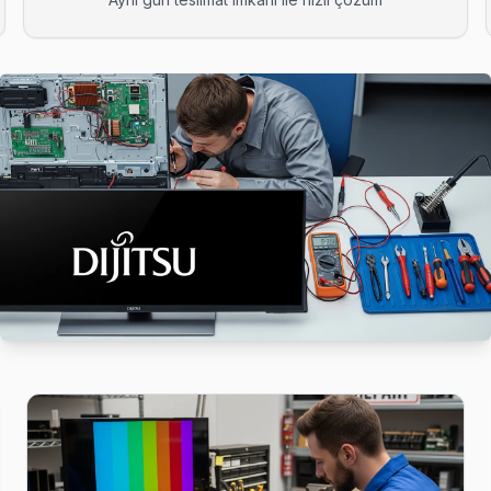
izi tercih ediyor: şeffaf fiyat, yazılı garanti, aynı gün servis. Gaziosm
için kapıya kadar ücretsiz teşhis yapıyoruz; tamir yapılmazsa ücret
 arayın: ücretsiz telefon danışmanlığıyla sorunu yönlendiriyoruz, ger
telefonla ücretsiz. Randevu aldıktan sonra teknik ekibimiz İsmetpaşa