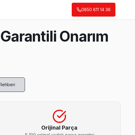
0850 811 14 36
Garantili Onarım
 Rehberi
şı'e gelerek fabrika reset ve yeniden yükleme yapıyor.
Orijinal Parça
%100 orijinal yedek parça garantisi