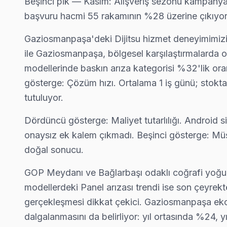
Beşinci pik — Kasım: Alışveriş sezonu kampanyalar
başvuru hacmi 55 rakamının %28 üzerine çıkıyor.
Gaziosmanpaşa'deki Dijitsu hizmet deneyimimizi b
ile Gaziosmanpaşa, bölgesel karşılaştırmalarda o
modellerinde baskın arıza kategorisi %32'lik or
gösterge: Çözüm hızı. Ortalama 1 iş günü; stokta 
tutuluyor.
Dijitsu Uzman Teknisyen Ekibi — Gaziosmanpaşa
Cenk D. — Dijitsu Servis Uzmanı
Gaziosmanpaşa Servis İstatistikleri
Dördüncü gösterge: Maliyet tutarlılığı. Android s
13 yıllık Dijitsu TV tamir deneyimi. Gaziosmanpaşa ve çevre ilç
· Gaziosmanpaşa'de
465+
Dijitsu TV tamiri
onaysız ek kalem çıkmadı. Beşinci gösterge: Müşt
· Müşteri memnuniyeti
%96
· Dijitsu fabrika servis sertifikası
doğal sonucu.
· Ortalama tamir süresi:
2–3 iş günü
· Orijinal ve OEM yedek parça tedarikçisi
· Tüm işlemler
2 yıl garantili
GOP Meydanı ve Bağlarbaşı odaklı coğrafi yoğunla
· 2010'dan günümüze tüm Dijitsu modelleri
modellerdeki Panel arızası trendi ise son çeyrekt
gerçekleşmesi dikkat çekici. Gaziosmanpaşa eko
Bu sayfayla ilgili hizmet sayfaları:
dalgalanmasını da belirliyor: yıl ortasında %24, 