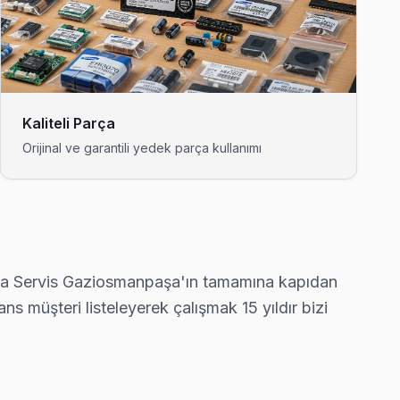
iosmanpaşa'nın en deneyimli ekibi.
nde 6 ay işçilik garantisi.
Kaliteli Parça
Orijinal ve garantili yedek parça kullanımı
dresine ortalama 90 dakikada ulaşıyor.
ika Servis Gaziosmanpaşa'ın tamamına kapıdan
renk bozukluğu ve ekran titremesi geçiyor.
s müşteri listeleyerek çalışmak 15 yıldır bizi
imiz 90 dakika içinde kapınızda.