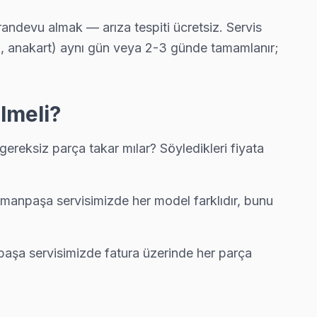
ndevu almak — arıza tespiti ücretsiz. Servis
rtı, anakart) aynı gün veya 2-3 günde tamamlanır;
ediyor.
lmeli?
eksiz parça takar mılar? Söyledikleri fiyata
manpaşa servisimizde her model farklıdır, bunu
ı fiyat teklifi.
aşa servisimizde fatura üzerinde her parça
z sürpriz fatura çıkarmıyor.