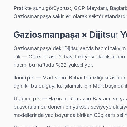
Yıldıztabya Dijitsu Servis
Pratikte şunu görüyoruz:, GOP Meydanı, Bağlarb
Dijitsu TV Yıldıztabya adresinde firmware güncellemesi sonra
Gaziosmanpaşa sakinleri olarak sektör standardı
Yıldıztabya Dijitsu Anakart Tamiri →
Gaziosmanpaşa × Dijitsu: Y
Gaziosmanpaşa Dijitsu TV Servis Hizmet Bölges
Gaziosmanpaşa'deki Dijitsu servis hacmi takvim boy
Gaziosmanpaşa bölgesine kapıya gelen Dijitsu TV tamir servisi hiz
pik — Ocak ortası: Yılbaşı hediyesi olarak alına
hacmi bu haftada %22 yükseliyor.
İkinci pik — Mart sonu: Bahar temizliği sırasında
ağırlıklı bu dalgayı karşılamak için Mart başında i
Üçüncü pik — Haziran: Ramazan Bayramı ve yaz tat
başvuruları bu dönem en yüksek seviyeye ulaşıyor.
modellerinde yaz boyunca biriken Güç kartı belir