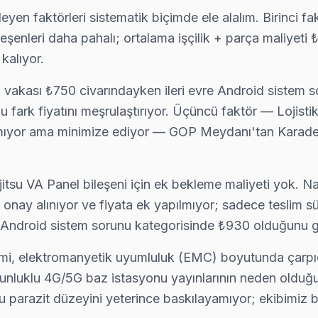
eyen faktörleri sistematik biçimde ele alalım. Birinci 
eşenleri daha pahalı; ortalama işçilik + parça maliyeti
kalıyor.
tı vakası ₺750 civarındayken ileri evre Android sistem 
u fark fiyatını meşrulaştırıyor. Üçüncü faktör — Lojis
ırlamıyor ama minimize ediyor — GOP Meydanı'tan Karad
jitsu VA Panel bileşeni için ek bekleme maliyeti yok. 
onay alınıyor ve fiyata ek yapılmıyor; sadece teslim 
n Android sistem sorunu kategorisinde ₺930 olduğunu g
mi, elektromanyetik uyumluluk (EMC) boyutunda çarpıc
uklu 4G/5G baz istasyonu yayınlarının neden olduğu r
bu parazit düzeyini yeterince baskılayamıyor; ekibimiz bu