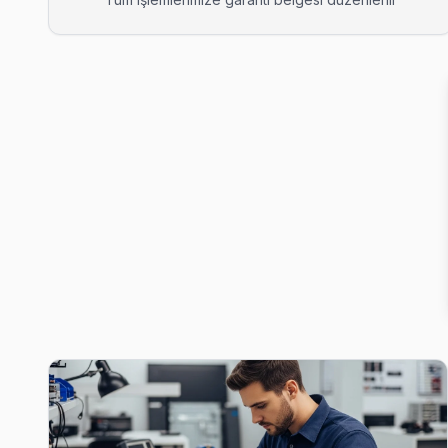
Barbaros Hayrettin Paşa Dijitsu Servis
Barbaros Hayrettin Paşa sakinleri Dijitsu TV arızaları için sık b
Gaziosmanpaşa Dijitsu Servis →
Fevzi Çakmak Dijitsu Servis
Gaziosmanpaşa'da Fevzi Çakmak mahallesi Dijitsu TV servisi 
Fevzi Çakmak Dijitsu Açılmıyor Arıza →
Hürriyet Dijitsu Servis
Dijitsu marka TV'niz Hürriyet'de çalışmıyorsa teknik ekibimizi
Hürriyet Dijitsu Anakart Tamiri →
İsmetpaşa Dijitsu Servis
İsmetpaşa mahallesi Dijitsu TV servisi için ön değerlendirme 
İsmetpaşa Dijitsu Anakart Tamiri →
Karadeniz Dijitsu Servis