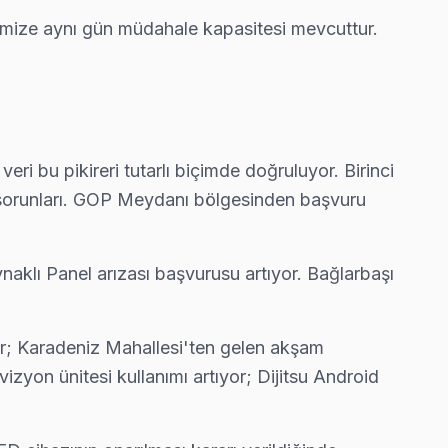
imize aynı gün müdahale kapasitesi mevcuttur.
bya'e gelerek fabrika reset ve yeniden yükleme yapıyor.
ri bu pikireri tutarlı biçimde doğruluyor. Birinci
ta sorunları. GOP Meydanı bölgesinden başvuru
naklı Panel arızası başvurusu artıyor. Bağlarbaşı
yor; Karadeniz Mahallesi'ten gelen akşam
zyon ünitesi kullanımı artıyor; Dijitsu Android