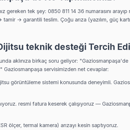
 gereken tek şey: 0850 811 14 36 numarasını arayıp ra
→ tamir → garantili teslim. Çoğu arıza (yazılım, güç ka
e BGA ekipmanıyla geliyor; anakart düzeyinde arızayı yerinde teşhis 
itsu teknik desteği Tercih Edi
e yardımcı oluyoruz: satın alma öncesi gizli arıza denetimi ücretsiz.
a aklınıza birkaç soru geliyor: "Gaziosmanpaşa'de ger
?" Gaziosmanpaşa servisimizden net cevaplar:
jitsu görüntüleme sistemi konusunda deneyimli. Gazios
ları için Gaziosmanpaşa servisimizi arayın — aynı gün ön teşhis, yazıl
ıyoruz. resmi fatura keserek çalışıyoruz — Gaziosmanp
mi yapılmadan önce maliyet onayınız alınıyor. Gaziosmanpaşa servisimi
SR ölçer, termal kamera) arızayı kesin saptıyoruz.