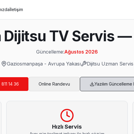
mızda
İletişim
ijitsu TV Servis — 
Güncelleme:
Ağustos 2026
Gaziosmanpaşa
-
Avrupa Yakası
Dijitsu
Uzman Servis
 811 14 36
Online Randevu
Yazılım Güncelleme
V Servis
ı donuyorsa bu bilinen bir yazılım sorunu. Teknik ekibimiz Bağlarba
Hızlı Servis
Aynı gün teslimat imkanı ile hızlı çözüm