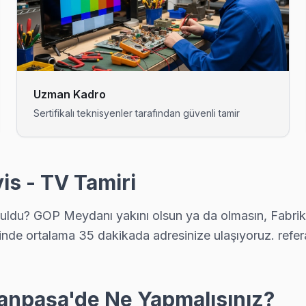
ervis. Panel tamiri, anakart onarımı ve yazılım güncellemelerinde Gaz
iyor: şeffaf fiyat, yazılı garanti, aynı gün servis. Gaziosmanpaşa bölgesi
Uzman Kadro
Sertifikalı teknisyenler tarafından güvenli tamir
elefonla ücretsiz. Randevu aldıktan sonra teknik ekibimiz Karlıtepe a
is - TV Tamiri
zuldu? GOP Meydanı yakını olsun ya da olmasın, Fabr
sık karşılaştığımız bir sorun. Orijinal T-Con ile değişim yapıyoruz, 
inde ortalama 35 dakikada adresinize ulaşıyoruz. referan
andevusu almak kolay: telefon, WhatsApp veya web formundan — ekib
manpaşa'de Ne Yapmalısınız?