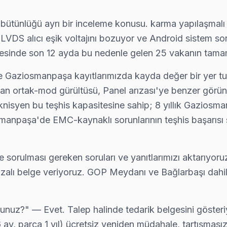
bütünlüğü ayrı bir inceleme konusu. karma yapılaşmalı
DS alıcı eşik voltajını bozuyor ve Android sistem sorun
alısınız?
ölgesinde son 12 ayda bu nedenle gelen 25 vakanın tama
en tek şey: 0850 811 14 36 numarasını arayıp randevu almak 
de Gaziosmanpaşa kayıtlarımızda kayda değer bir yer t
n ortak-mod gürültüsü, Panel arızası'ye benzer görünt
teknisyen bu teşhis kapasitesine sahip; 8 yıllık Gazios
osmanpaşa'de EMC-kaynaklı sorunlarının teşhis başarısı
orulması gereken soruları ve yanıtlarımızı aktarıyoruz
ş imzalı belge veriyoruz. GOP Meydanı ve Bağlarbaşı da
rsunuz?" — Evet. Talep halinde tedarik belgesini gösteri
 6 ay, parça 1 yıl) ücretsiz yeniden müdahale, tartışmas