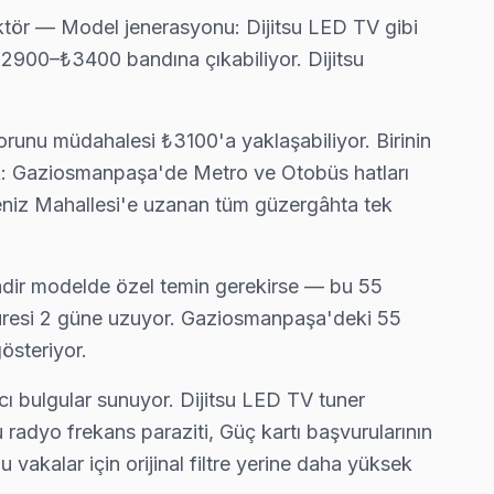
faktör — Model jenerasyonu: Dijitsu LED TV gibi
 ₺2900–₺3400 bandına çıkabiliyor. Dijitsu
sorunu müdahalesi ₺3100'a yaklaşabiliyor. Birinin
tik: Gaziosmanpaşa'de Metro ve Otobüs hatları
eniz Mahallesi'e uzanan tüm güzergâhta tek
Nadir modelde özel temin gerekirse — bu 55
süresi 2 güne uzuyor. Gaziosmanpaşa'deki 55
österiyor.
ı bulgular sunuyor. Dijitsu LED TV tuner
adyo frekans paraziti, Güç kartı başvurularının
 vakalar için orijinal filtre yerine daha yüksek