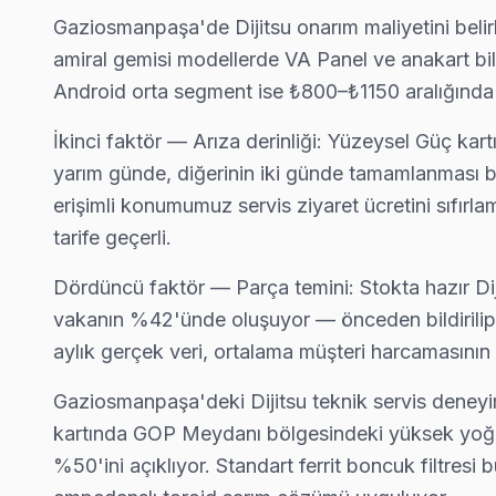
↑ Dijitsu Servis Ana Sayfası
Gaziosmanpaşa'de Dijitsu onarım maliyetini belirl
↑ Gaziosmanpaşa TV Servis Merkezi
amiral gemisi modellerde VA Panel ve anakart bil
Android orta segment ise ₺800–₺1150 aralığında 
İkinci faktör — Arıza derinliği: Yüzeysel Güç kar
yarım günde, diğerinin iki günde tamamlanması b
Gaziosmanpaşa Yakın İlçelerde Dijitsu Servisi
erişimli konumumuz servis ziyaret ücretini sıf
· Arnavutköy Dijitsu
· Avcılar Dijitsu
· Bağcılar Dijitsu
· Bahçelievler Dijitsu
tarife geçerli.
· Bakırköy Dijitsu
· Başakşehir Dijitsu
· Bayrampaşa Dijitsu
· Beşiktaş Dijitsu
Dördüncü faktör — Parça temini: Stokta hazır Di
vakanın %42'ünde oluşuyor — önceden bildirilip 
aylık gerçek veri, ortalama müşteri harcamasını
Gaziosmanpaşa Diğer Marka Servisleri
· Gaziosmanpaşa Sony
· Gaziosmanpaşa Philips
· Gaziosmanpaşa Hi-Level
· Gaziosmanpaşa iFFALCON
Gaziosmanpaşa'deki Dijitsu teknik servis deneyi
kartında GOP Meydanı bölgesindeki yüksek yoğunl
· Gaziosmanpaşa Samsung
· Gaziosmanpaşa LG
· Gaziosmanpaşa Panasonic
· Gaziosmanpaşa Toshiba
%50'ini açıklıyor. Standart ferrit boncuk filtresi 