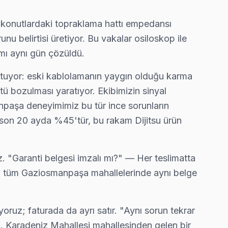
 konutlardaki topraklama hattı empedansı
u belirtisi üretiyor. Bu vakalar osiloskop ile
mı aynı gün çözüldü.
— arıza tespiti ücretsiz. Servis süreci: randevu → ücretsi
utuyor: eski kablolamanın yaygın olduğu karma
ü bozulması yaratıyor. Ekibimizin sinyal
manpaşa deneyimimiz bu tür ince sorunların
 son 20 ayda %45'tür, bu rakam Dijitsu ürün
. "Garanti belgesi imzalı mı?" — Her teslimatta
hil tüm Gaziosmanpaşa mahallelerinde aynı belge
yoruz; faturada da ayrı satır. "Aynı sorun tekrar
ız. Karadeniz Mahallesi mahallesinden gelen bir