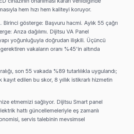
ED cihazının onarılması kararı verildiğinde
asıyla hem hızı hem kaliteyi koruyor.
 Birinci gösterge: Başvuru hacmi. Aylık 55 çağrı
rge: Arıza dağılımı. Dijitsu VA Panel
yapı yoğunluğuyla doğrudan ilişkili. Üçüncü
 gerektiren vakaların oranı %45'in altında
ralığı, son 55 vakada %89 tutarlılıkla uygulandı;
t edilen bu skor, 8 yıllık istikrarlı hizmetin
ize etmemizi sağlıyor. Dijitsu Smart panel
ektrik hattı güncellemeleriyle eş zamanlı
omisi, servis talebinin mevsimsel