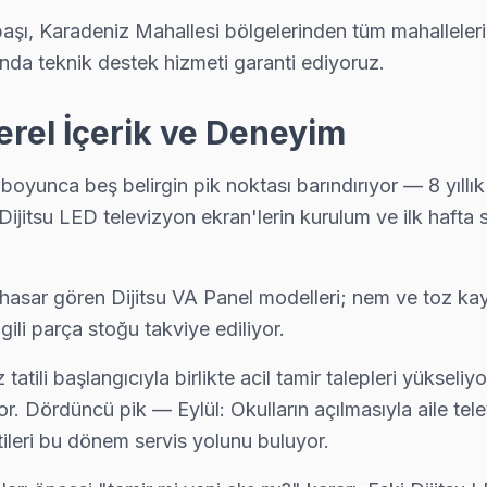
aşı, Karadeniz Mahallesi bölgelerinden tüm mahalleler
sı donuyorsa bu bilinen bir yazılım sorunu. Teknik ekibimiz Yıldızta
nda teknik destek hizmeti garanti ediyoruz.
erel İçerik ve Deneyim
i
unca beş belirgin pik noktası barındırıyor — 8 yıllık ve
metimizin kapsama alanını haritada görebilirsiniz.
n Dijitsu LED televizyon ekran'lerin kurulum ve ilk haf
 hasar gören Dijitsu VA Panel modelleri; nem ve toz kay
lgili parça stoğu takviye ediliyor.
ili başlangıcıyla birlikte acil tamir talepleri yükseli
 Dördüncü pik — Eylül: Okulların açılmasıyla aile televi
tileri bu dönem servis yolunu buluyor.