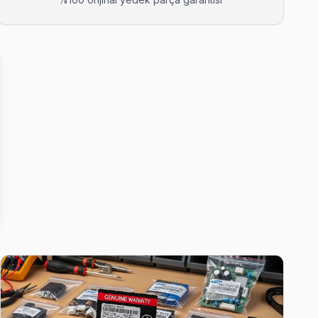
anpaşa bölgesinde 6 ay işçilik garantisi.
 almıyoruz — bu taahhüdümüz.
eksiz ev ziyareti yapmıyoruz.
 adresine ortalama 90 dakikada ulaşıyor.