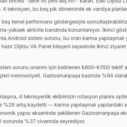
ı öncesi "tamir mi yeni alış mı?" kararı. Eski Dijitsu L
 4 teknisyen, bu beş pik döneminde ek vardiya planlam
eş temel performans göstergesiyle somutlaştırabiliriz.
rta-yüksek aktivite bandında konumlanıyor. İkinci göste
anla Android sistem sorunu; bu oran karma yapılaşmalı 
hazır Dijitsu VA Panel bileşeni sayesinde ikinci ziyaret
istem sorunu onarımı için belirlenen ₺800–₺1100 teklif a
elere yerinde servis sunulmaktadır.
eri memnuniyeti. Gaziosmanpaşa bazında %94 olarak kayı
şma, 4 teknisyenlik ekibimizin rotasyon planını optim
e %26 artış kaydetti — karma yapılaşmalı yapılardaki el
nomik yapısı ekseninde şekillenen Gaziosmanpaşa ekon
yıl sonunda %37 civarında seyrediyor.