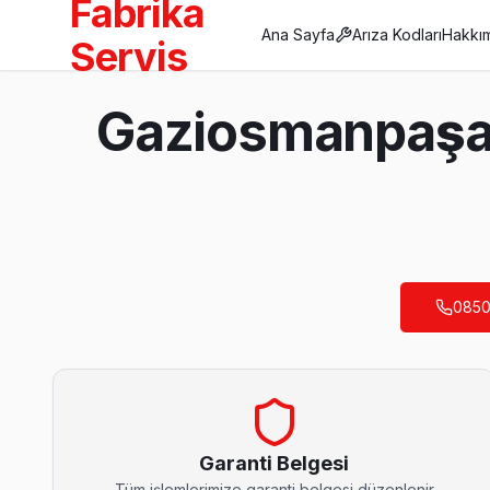
Fabrika
Ana Sayfa
Arıza Kodları
Hakkı
Servis
Anasayfa
Gaziosmanpaşa D
/
Gaziosmanpaşa
/
Dijitsu
Son Güncelleme:
Ağustos 2026
0850
Gaziosmanpaşa'da Mahalle Mahalle Dijitsu T
Bağlarbaşı Dijitsu Servis
Dijitsu TV Bağlarbaşı adresinde firmware güncellemesi sonras
Bağlarbaşı Dijitsu Açılmıyor Arıza →
Garanti Belgesi
Tüm işlemlerimize garanti belgesi düzenlenir