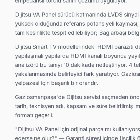
empedanslı toroid sarım çözümü uyguluyor.
Dijitsu VA Panel sürücü katmanında LVDS sinyal 
yüksek olduğunda referans potansiyeli kayması, LV
Dijitsu TV Arızası: Gaziosmanpaşa'de Ne Yapm
tam kesinlikte tespit edilebiliyor; Bağlarbaşı b
Gaziosmanpaşa'de Dijitsu TV arızasında yapmanız gerek
Dijitsu Smart TV modellerindeki HDMI paraziti 
yapılaşmalı yapılarda HDMI kanalı boyunca yayıla
analizörü bu tanıyı 10 dakikada netleştiriyor. 4 
yakalanmasında belirleyici fark yaratıyor. Gazi
Dijitsu Televizyon Tamiri
yelpazesi için başarılı bir orandır.
✓ 15+ Yıl Deneyim
Gaziosmanpaşa'de Dijitsu servisi seçmeden önce s
✓ Yazılı Garanti Belgesi
tarih, teknisyen adı, kapsam ve süre belirtilmi
✓ Orijinal Yedek Parça
formatı geçerli.
✓ Ücretsiz Arıza Tespiti
"Dijitsu VA Panel için orijinal parça mı kullanıyo
Dijitsu Teknoloji Evrimi ve Tamir Gereklilikleri
ederse ne olur?" — Garanti süresi içinde (işçilik