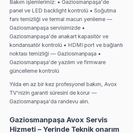
Bakım işlemlerimiz: • Gaziosmanpaşa'de
Bakım işlemlerimiz:
panel ve LED backlight kontrolü • Soğutma
• Gaziosmanpaşa'de panel ve LED backlight kontrolü
fanı temizliği ve termal macun yenileme —
• Soğutma fanı temizliği ve termal macun yenileme —
Gaziosmanpaşa servisimizde •
• Gaziosmanpaşa'de anakart kapasitör ve kondansatö
Gaziosmanpaşa'de anakart kapasitör ve
• HDMI port ve bağlantı noktası temizliği — Gaziosm
kondansatör kontrolü • HDMI port ve bağlantı
• Gaziosmanpaşa'de yazılım ve firmware güncelleme 
noktası temizliği — Gaziosmanpaşa •
Yılda en az bir kez profesyonel bakım, Avox TV'nizin
Gaziosmanpaşa'de yazılım ve firmware
güncelleme kontrolü
Gaziosmanpaşa Avox Servis Hizmeti – Yerinde
Yılda en az bir kez profesyonel bakım, Avox
Gaziosmanpaşa'de aniden arızalanan Avox görüntüleme 
TV'nizin garanti süresini de korur —
Gaziosmanpaşa'de yerinde servis avantajları:
Gaziosmanpaşa'da randevu alın.
• Gaziosmanpaşa'de yerinde teşhis ve anlık fiyat teklifi
• Gaziosmanpaşa servisimizde parça onayınız olmada
Gaziosmanpaşa Avox Servis
• Gaziosmanpaşa'de sertifikalı teknisyen ile güvenli se
Hizmeti – Yerinde Teknik onarım