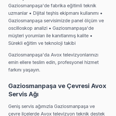
Gaziosmanpaşa'de fabrika eğitimli teknik
Şeffaf Fiyat Teklifi: Hangi bileşenlerin değişeceğini, h
uzmanlar • Dijital teşhis ekipmanı kullanımı •
Garantili Servis Avantajı: 6 ay-2 yıl garanti ile aynı s
Gaziosmanpaşa servisimizde panel ölçüm ve
» Basit arızalarda aynı gün servis tamamlanır. Karmaş
oscilloskop analizi • Gaziosmanpaşa'de
müşteri yorumları ile kanıtlanmış kalite •
Avox Servisi Garanti ve Sonrası Destek
Sürekli eğitim ve teknoloji takibi
Gaziosmanpaşa Avox TV Servis Garanti Belgesi - 1 Yıl Parça 
Gaziosmanpaşa Avox TV müşterilerimize verdiğimiz s
Gaziosmanpaşa'da Avox televizyonlarınızı
emin ellere teslim edin, profesyonel hizmet
• 6 aylık işçilik güvencesi: Gaziosmanpaşa'de Avox arı
farkını yaşayın.
• Avox yedek parça garantisi: Gaziosmanpaşa'de taktığı
• İmzalı Avox garanti belgesi: Gaziosmanpaşa servis çıkı
Gaziosmanpaşa ve Çevresi Avox
• Avox TV tamiri sonrası işçilik garantimiz eksiksiz uyg
Servis Ağı
• Gaziosmanpaşa Avox sonrası destek: Merak ettiğiniz
Geniş servis ağımızla Gaziosmanpaşa ve
Gaziosmanpaşa Avox Mevsimsel Servis Verisi
çevre ilçelerde Avox televizyon teknik destek