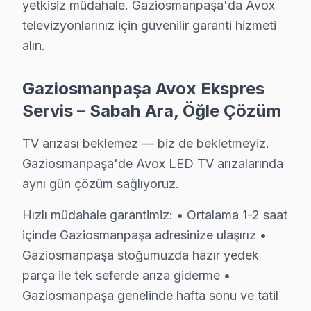
Avox TV'lerde Sık Görülen Arızalar
yetkisiz müdahale. Gaziosmanpaşa'da Avox
televizyonlarınız için güvenilir garanti hizmeti
Avox televizyonlar kaliteli yapısıyla öne çıksa da beli
alın.
Avox görüntüleme sistemi ve LED panel modellerde en yay
Anakart hatası da Avox kullanıcılarının sıkça bildird
Gaziosmanpaşa Avox Ekspres
Yazılım sorunu: Avox'ın televizyon paneli mimarisi, b
Servis – Sabah Ara, Öğle Çözüm
» Gaziosmanpaşa'de Avox LED ve LCD panel televizyon'l
TV arızası beklemez — biz de bekletmeyiz.
Gaziosmanpaşa Avox TV Arızaları – Televizyo
Gaziosmanpaşa'de Avox LED TV arızalarında
Avox televizyon ünitesi'niz sorun mu çıkarıyor? Gazios
aynı gün çözüm sağlıyoruz.
Avox televizyonlarda sık karşılaşılan arıza türleri ve beli
Hızlı müdahale garantimiz: • Ortalama 1-2 saat
• Gaziosmanpaşa'de Siyah Ekran / Görüntü Yok: LED b
içinde Gaziosmanpaşa adresinize ulaşırız •
• Gaziosmanpaşa'de Görüntü Var Ses Yok: Ses kartı 
Gaziosmanpaşa stoğumuzda hazır yedek
• Gaziosmanpaşa'de Kırmızı Işık Yanıp Sönüyor: Güç k
parça ile tek seferde arıza giderme •
• Gaziosmanpaşa'de Görüntüde Şerit / Çizgiler: Panel 
Gaziosmanpaşa genelinde hafta sonu ve tatil