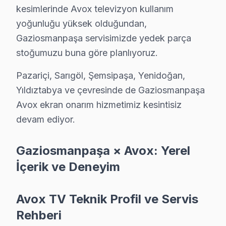
Avox panel'lerin düzgün çalışabilmesi için mevsimsel ba
kesimlerinde Avox televizyon kullanım
Gaziosmanpaşa'nın coğrafi konumu ve ulaşım ağı, Avox te
yoğunluğu yüksek olduğundan,
Avox set modellerinin Gaziosmanpaşa'daki dağılımı ise d
Gaziosmanpaşa servisimizde yedek parça
stoğumuzu buna göre planlıyoruz.
Kış/Yaz Geçişinde Avox Sorunları
Pazariçi, Sarıgöl, Şemsipaşa, Yenidoğan,
Gaziosmanpaşa bölgesinden gelen Avox TV'lerde en sık ra
Yıldıztabya ve çevresinde de Gaziosmanpaşa
1.
Panel Arızası
: Ekranda lekeler ve kararma. Neden: A
Avox ekran onarım hizmetimiz kesintisiz
2.
Anakart Sorunu
: Cihazın tamamen kapanması veya a
devam ediyor.
3.
Güç Kartı Problemi
: ekran açılırken ses var ama gör
4.
Backlight Sorunu
: Ekranın tam kararması ya da gör
Gaziosmanpaşa × Avox: Yerel
5.
Yazılım Problemi
: Cihazın sık sık donması. Neden:
İçerik ve Deneyim
Bu sorunların düzeltilmesi için düzenli bakım ve dikka
Avox TV Teknik Profil ve Servis
Gaziosmanpaşa Mahallelerinde Avox Mevsims
Rehberi