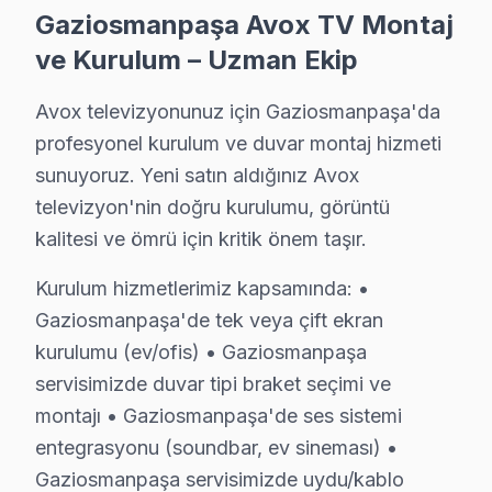
6. Tüm fonksiyonlar kapsamlı test edilir; garanti belgesi 
Gaziosmanpaşa Avox TV Montaj
Avox televizyon paneli Bakım Tavsiyeleri
ve Kurulum – Uzman Ekip
Avox televizyon'ler için en yaygın kullanıcı hatası; g
Avox televizyon ünitesi'niz arızalandığında verileri (
Avox televizyonunuz için Gaziosmanpaşa'da
söz konusu model güvenilirliği standartlarında Avox ser
profesyonel kurulum ve duvar montaj hizmeti
sunuyoruz. Yeni satın aldığınız Avox
Avox TV Teknik Rehberi: Panel, Teşhis ve Onar
televizyon'nin doğru kurulumu, görüntü
kalitesi ve ömrü için kritik önem taşır.
Avox televizyonlarınızın tamir ve bakımında Gaziosman
Kurulum hizmetlerimiz kapsamında: •
Neden Gaziosmanpaşa'de Avox teknik desteği 
Gaziosmanpaşa'de tek veya çift ekran
Gaziosmanpaşa Avox TV Ekran Anakart Profesyonel Servis ve
kurulumu (ev/ofis) • Gaziosmanpaşa
Gaziosmanpaşa'da Avox LED TV'niz bozulduğunda aklını
servisimizde duvar tipi braket seçimi ve
• Gaziosmanpaşa'de 25+ sertifikalı teknisyen Avox gö
montajı • Gaziosmanpaşa'de ses sistemi
• Gaziosmanpaşa'de sadece orijinal parça kullanıyoru
entegrasyonu (soundbar, ev sineması) •
• Termal kamera ve osiloskop kullanarak arızalı bileşe
Gaziosmanpaşa servisimizde uydu/kablo