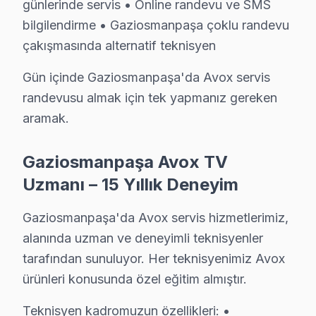
• Gaziosmanpaşa'de Smart panel Donuyor: Firmware b
günlerinde servis • Online randevu ve SMS
bilgilendirme • Gaziosmanpaşa çoklu randevu
• Gaziosmanpaşa'de akıllı TV Açılmıyor: Kapasitör b
çakışmasında alternatif teknisyen
Gaziosmanpaşa bölgenizdeki Avox LED TV arızanız için 
Gün içinde Gaziosmanpaşa'da Avox servis
Gaziosmanpaşa Avox TV Teknik Destek Kaps
randevusu almak için tek yapmanız gereken
Gaziosmanpaşa'de Avox televizyon paneli sahiplerine
aramak.
LED/LCD Panel ve Ekran Onarımı: Renk bozulması, piks
Kart Düzeyinde Teknik onarım: Ana kart, güç kartı ve
Gaziosmanpaşa Avox TV
Smart televizyon Platform Sorunları: TV ve Reparasyo
Uzmanı – 15 Yıllık Deneyim
Port ve Bağlantı Tamiri: HDMI, USB ve optik ses çıkış
Gaziosmanpaşa'da Avox servis hizmetlerimiz,
» Gaziosmanpaşa genelinde mobil servis ekibimizle yer
alanında uzman ve deneyimli teknisyenler
tarafından sunuluyor. Her teknisyenimiz Avox
Şeffaf Fiyatlandırma ve Müşteri Memnuniyeti
ürünleri konusunda özel eğitim almıştır.
Servis sürecinin başından sonuna kadar şeffaf fiyat pol
Ücretsiz Arıza Tespiti: Gaziosmanpaşa'de arıza tespiti
Teknisyen kadromuzun özellikleri: •