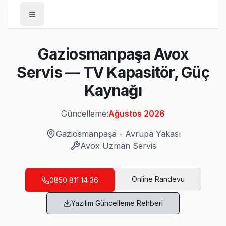
Anasayfa
Gaziosmanpaşa Avox
/
Gaziosmanpaşa
Servis — TV Kapasitör, Güç
/
Avox
Kaynağı
Son Güncelleme:
Ağustos 2026
Güncelleme:
Ağustos 2026
Gaziosmanpaşa
-
Avrupa Yakası
Avox
Uzman Servis
Gaziosmanpaşa'da Mahalle Mahalle Avox T
Bağlarbaşı Avox Servis
Online Randevu
0850 811 14 36
Gaziosmanpaşa genelinde Bağlarbaşı bölgesinde Avox TV kull
Yazılım Güncelleme Rehberi
Avox Servis Merkezi →