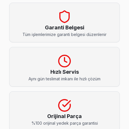
Barbaros Hayrettin Paşa Avox Servis
Gaziosmanpaşa'da Barbaros Hayrettin Paşa mahallesi Avox k
Barbaros Hayrettin Paşa Avox Açılmıyor Arıza →
Garanti Belgesi
Fevzi Çakmak Avox Servis
Tüm işlemlerimize garanti belgesi düzenlenir
Gaziosmanpaşa'da Fevzi Çakmak bölgesindeki Avox kullanıcıl
Avox Servis Merkezi →
Hürriyet Avox Servis
Avox TV'niz Hürriyet'de arıza yaptıysa taşımanıza gerek yok
Hızlı Servis
Aynı gün teslimat imkanı ile hızlı çözüm
Hürriyet Avox Açılmıyor Arıza →
İsmetpaşa Avox Servis
Avox TV'nizin İsmetpaşa adresine gelen ekibimiz osiloskop
Avox Servis Merkezi →
Orijinal Parça
Karadeniz Avox Servis
%100 orijinal yedek parça garantisi