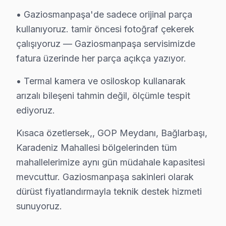
Gaziosmanpaşa × Avox: Yerel İçerik ve Deney
• Gaziosmanpaşa'de sadece orijinal parça
kullanıyoruz. tamir öncesi fotoğraf çekerek
Avox TV Teknik Profil ve Servis Rehberi
çalışıyoruz — Gaziosmanpaşa servisimizde
Avox akıllı TV Teknik Servis Rehberi
fatura üzerinde her parça açıkça yazıyor.
Avox LED TV'lerde En Sık Karşılaşılan Arızalar
Avox servisimizde en yaygın yazılım güncelleme sorunu a
• Termal kamera ve osiloskop kullanarak
arızalı bileşeni tahmin değil, ölçümle tespit
bu marka Servis Yaklaşımımız
ediyoruz.
marka kalitesi ilkeleri doğrultusunda Avox görüntüleme 
Avox TV Onarım Süreci
Kısaca özetlersek,, GOP Meydanı, Bağlarbaşı,
1. Müşteri bildirir, servis ekibi arıza semptomlarını di
Karadeniz Mahallesi bölgelerinden tüm
2. Termal kamera, osiloskop, ESR ölçer ile elektronik bil
mahallelerimize aynı gün müdahale kapasitesi
mevcuttur. Gaziosmanpaşa sakinleri olarak
3. Arıza kaynağı tespit edilir: panel mi, anakart mı, güç
dürüst fiyatlandırmayla teknik destek hizmeti
4. Yazılı fiyat teklifi sunulur; onay olmadan işlem başla
sunuyoruz.
5. Orijinal veya OEM eşdeğer Avox parça ile onarım t