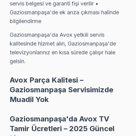
servis belgesi ve garanti fişi verilir •
• Ses kartı/hoparlör tamiri: ₺300 – ₺700
Gaziosmanpaşa'de ek arıza çıkması halinde
• Anakart tamiri/değişimi: ₺500 – ₺1.800
bilgilendirme
Gaziosmanpaşa'de ödeme kolaylığı:
• Nakit, kredi kartı, taksit
Gaziosmanpaşa'da Avox yetkili servis
kalitesinde hizmet alın, Gaziosmanpaşa'de
• Fatura kesilir (KDV dahil)
televizyonlarınız en kısa sürede çalışır hale
• Ön ödeme istenmez
gelsin.
Gaziosmanpaşa'da Avox servis fiyatı için randevu alın 
Avox Parça Kalitesi –
Avox Onarım Garantisi – Gaziosmanpaşa Müşt
Gaziosmanpaşa Servisimizde
Avox TV Servis Garanti Belgesi – Yazılı ve İmzalı Güvence
Muadil Yok
Gaziosmanpaşa'de Avox servis hizmetlerimizde sunduğ
Gaziosmanpaşa garanti kapsamımız — Gaziosmanpaşa se
Gaziosmanpaşa'da Avox TV
• Gaziosmanpaşa'de işçilik garantisi: 2 yıl
Tamir Ücretleri – 2025 Güncel
• Gaziosmanpaşa servisimizde yedek parça garantisi: 2 y