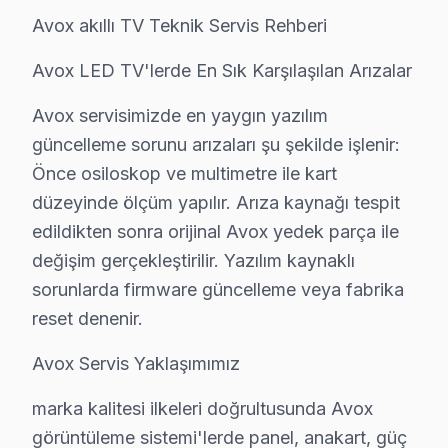
Bağlarbaşı'nda Avox TV Servisi
Avox akıllı TV Teknik Servis Rehberi
Bağlarbaşı mahallesi, özellikle eski binaların yoğunluğu
Avox LED TV'lerde En Sık Karşılaşılan Arızalar
Barbaros Hayrettin Paşa'da Avox TV Servisi
Avox servisimizde en yaygın yazılım
Barbaros Hayrettin Paşa mahallesi, son yıllarda yapılan
güncelleme sorunu arızaları şu şekilde işlenir:
Önce osiloskop ve multimetre ile kart
Fevzi Çakmak'ta Avox TV Servisi
düzeyinde ölçüm yapılır. Arıza kaynağı tespit
Fevzi Çakmak mahallesi, geniş bir nüfusa sahip. Bu maha
edildikten sonra orijinal Avox yedek parça ile
Hürriyet'te Avox TV Servisi
değişim gerçekleştirilir. Yazılım kaynaklı
sorunlarda firmware güncelleme veya fabrika
Hürriyet mahallesi, hem eski hem de yeni yapıları bir a
reset denenir.
İsmetpaşa'da Avox TV Servisi
Avox Servis Yaklaşımımız
İsmetpaşa mahallesi, geniş sokakları ve sosyal olanakla
marka kalitesi ilkeleri doğrultusunda Avox
Karadeniz'de Avox TV Servisi
görüntüleme sistemi'lerde panel, anakart, güç