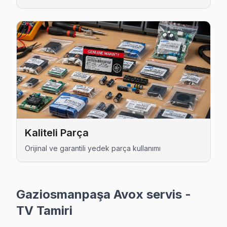
Yıldıztabya Avox Servis
Yıldıztabya mahallesi Avox TV servisinde şeffaf çalışıyoruz
Avox Servis Merkezi →
Gaziosmanpaşa Avox TV Servis Hizmet Bölge
Gaziosmanpaşa bölgesine kapıya gelen Avox TV tamir servisi hi
Kaliteli Parça
Orijinal ve garantili yedek parça kullanımı
Gaziosmanpaşa Avox servis -
TV Tamiri