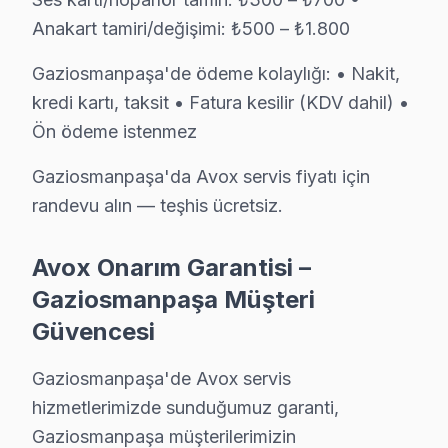
Anakart tamiri/değişimi: ₺500 – ₺1.800
Gaziosmanpaşa'da Avox servis hizmetlerimiz, alanında
Teknisyen kadromuzun özellikleri:
Gaziosmanpaşa'de ödeme kolaylığı: • Nakit,
• Gaziosmanpaşa'de fabrika eğitimli teknik uzmanlar
kredi kartı, taksit • Fatura kesilir (KDV dahil) •
• Dijital teşhis ekipmanı kullanımı
Ön ödeme istenmez
• Gaziosmanpaşa servisimizde panel ölçüm ve oscillos
Gaziosmanpaşa'da Avox servis fiyatı için
• Gaziosmanpaşa'de müşteri yorumları ile kanıtlanmış 
randevu alın — teşhis ücretsiz.
• Sürekli eğitim ve teknoloji takibi
Gaziosmanpaşa'da Avox televizyonlarınızı emin ellere t
Avox Onarım Garantisi –
Gaziosmanpaşa Müşteri
Gaziosmanpaşa ve Çevresi Avox Servis Ağı
Güvencesi
Geniş servis ağımızla Gaziosmanpaşa ve çevre ilçeler
Hizmet bölgelerimiz:
Gaziosmanpaşa'de Avox servis
hizmetlerimizde sunduğumuz garanti,
• Gaziosmanpaşa merkez ve Gaziosmanpaşa'nin tüm m
Gaziosmanpaşa müşterilerimizin
• Gaziosmanpaşa'den komşu ilçelere hızlı erişim