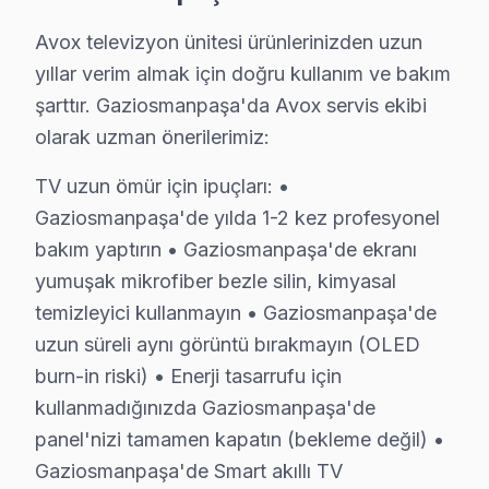
C: Evet, Gaziosmanpaşa'de tamamen ücretsizdir. Teklif
S: Gaziosmanpaşa'de kapıya servis geliyor mu?
Avox televizyon ünitesi ürünlerinizden uzun
yıllar verim almak için doğru kullanım ve bakım
C: Evet, Gaziosmanpaşa genelinde ücretsiz kapıdan al
şarttır. Gaziosmanpaşa'da Avox servis ekibi
S: Gaziosmanpaşa'de Avox Smart televizyon ünitesi ya
olarak uzman önerilerimiz:
C: Evet; Gaziosmanpaşa servisimizde Android TV, Tiz
S: Gaziosmanpaşa'de Avox panel'lerde en sık karşılaş
TV uzun ömür için ipuçları: •
C: Gaziosmanpaşa servisimizde Avox yazılım güncelleme
Gaziosmanpaşa'de yılda 1-2 kez profesyonel
bakım yaptırın • Gaziosmanpaşa'de ekranı
S: Gaziosmanpaşa'de Avox 4K modeli modelinde hangi
yumuşak mikrofiber bezle silin, kimyasal
C: Gaziosmanpaşa'de Avox 4K modeli modelinde yazılım 
temizleyici kullanmayın • Gaziosmanpaşa'de
S: Gaziosmanpaşa'de Avox LED TV Smart arayüzü çal
uzun süreli aynı görüntü bırakmayın (OLED
C: Gaziosmanpaşa servisimize başvurmadan önce şunları
burn-in riski) • Enerji tasarrufu için
kullanmadığınızda Gaziosmanpaşa'de
Gaziosmanpaşa'de Avox Hizmete Nasıl Ulaşılı
panel'nizi tamamen kapatın (bekleme değil) •
Gaziosmanpaşa sakinleri için Avox televizyon servisi h
Gaziosmanpaşa'de Smart akıllı TV
Telefon: 0850 811 14 36