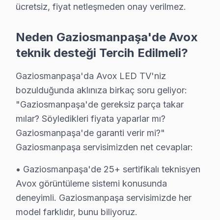
ücretsiz, fiyat netleşmeden onay verilmez.
▸ Uzaktan kumanda tepkisiz
▸ Wi-Fi bağlanmıyor / Smart ekran donuyor
Neden Gaziosmanpaşa'de Avox
▸ Ekranda dikey/yatay çizgiler, renk bozukluğu
teknik desteği Tercih Edilmeli?
Gaziosmanpaşa'da — GOP Meydanı dahil — Fabrika Serv
Gaziosmanpaşa'da Avox LED TV'niz
Avox Servisi: Gaziosmanpaşa Yerel Bilgi
bozulduğunda aklınıza birkaç soru geliyor:
"Gaziosmanpaşa'de gereksiz parça takar
Gaziosmanpaşa ilçesi, İstanbul Avrupa Yakası'nın yaklaş
mılar? Söyledikleri fiyata yaparlar mı?
Gaziosmanpaşa Mahalle Bazlı Avox TV Servi
Gaziosmanpaşa'de garanti verir mi?"
Gaziosmanpaşa servisimizden net cevaplar:
Gaziosmanpaşa genelinde Avox görüntüleme sistemi tek
Bağlarbaşı, Barbaros Hayrettin Paşa, Fevzi Çakmak, H
• Gaziosmanpaşa'de 25+ sertifikalı teknisyen
Karadeniz, Karayolları, Karlıtepe, Kazım Karabekir,
Avox görüntüleme sistemi konusunda
Pazariçi, Sarıgöl, Şemsipaşa, Yenidoğan, Yıldıztabya
deneyimli. Gaziosmanpaşa servisimizde her
model farklıdır, bunu biliyoruz.