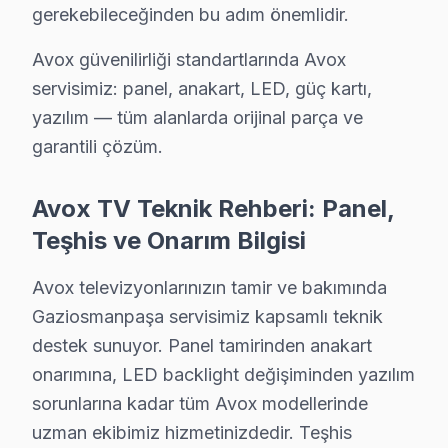
Anakart Tamiri
: Model serisine göre fiyatlar d
gerekebileceğinden bu adım önemlidir.
Güç Kartı, LED Backlight ve T-Con Kart
: Bu pa
Avox güvenilirliği standartlarında Avox
Yazılım/Firmware İşlemleri
: Yazılım güncellemel
servisimiz: panel, anakart, LED, güç kartı,
Yerinde Servis vs Atölye Fiyat Farkı
: Yerinde 
yazılım — tüm alanlarda orijinal parça ve
Fiyatları etkileyen diğer önemli faktörler arasında cih
garantili çözüm.
Gaziosmanpaşa'de Proaktif Avox TV Bakımı: F
Avox TV Teknik Rehberi: Panel,
Gaziosmanpaşa'da Avox TV'lerinizi güvenle emanet edebil
Teşhis ve Onarım Bilgisi
Fabrika Servis'in sunduğu avantajlar arasında yerinde 
Gaziosmanpaşa'da güvenilir ve etkili Avox TV bakımı için
Avox televizyonlarınızın tamir ve bakımında
Gaziosmanpaşa servisimiz kapsamlı teknik
Gaziosmanpaşa Avox servis - TV Tamiri
destek sunuyor. Panel tamirinden anakart
onarımına, LED backlight değişiminden yazılım
Avox televizyon'nizde şu belirtileri görüyorsanız — h
sorunlarına kadar tüm Avox modellerinde
▸ Ekran açılmıyor veya siyah kalıyor
uzman ekibimiz hizmetinizdedir. Teşhis
▸ Görüntü var ses yok (ya da tersi)