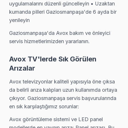
uygulamalarını düzenli güncelleyin • Uzaktan
• Gaziosmanpaşa'de WhatsApp üzerinden de destek
kumanda pilleri Gaziosmanpaşa'de 6 ayda bir
• Gaziosmanpaşa genelinde aynı gün Avox televizyon 
yenileyin
• Gaziosmanpaşa'ye belirlenen saatte Avox uzmanı g
Gaziosmanpaşa'da Avox bakım ve önleyici
Gaziosmanpaşa Yerinde Servis Detayları: Gaziosmanpaşa'
servis hizmetlerimizden yararlanın.
GOP Meydanı, Bağlarbaşı, Karadeniz Mahallesi çevresi
Bugün randevu alın. 0850 811 14 36
Avox TV'lerde Sık Görülen
Arızalar
Gaziosmanpaşa Avox Televizyon Servisi İçin G
Gaziosmanpaşa'de Avox marka televizyonunuz arızalan
Avox televizyonlar kaliteli yapısıyla öne çıksa
Gaziosmanpaşa Sektör Deneyimi: Gaziosmanpaşa ve çev
da belirli arıza kalıpları uzun kullanımda ortaya
çıkıyor. Gaziosmanpaşa servis başvurularında
Gaziosmanpaşa'de Profesyonel Garanti: Gaziosmanpaşa s
en sık karşılaştığımız sorunlar:
Avox Marka Eğitimi: Avox yetkili hizmet standartların
Gaziosmanpaşa Referansları: Gaziosmanpaşa sakinlerin
Avox görüntüleme sistemi ve LED panel
Bugün randevu alın. 0850 811 14 36
modellerde en yaygın arıza: Panel arızası. Bu