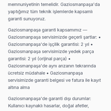
memnuniyetinin temelidir. Gaziosmanpaşa'da
• Gaziosmanpaşa'de toplu konut ve site anlaşmaları 
yaptığımız tüm teknik işlemlerde kapsamlı
Gaziosmanpaşa'da Avox teknik desteği arıyorsanız, ayn
garanti sunuyoruz.
Avox TV'nizin Ömrünü Uzatmanın Yolları – Ga
Gaziosmanpaşa garanti kapsamımız —
Avox televizyon ünitesi ürünlerinizden uzun yıllar ver
Gaziosmanpaşa servisimizde geçerli şartlar: •
TV uzun ömür için ipuçları:
Gaziosmanpaşa'de işçilik garantisi: 2 yıl •
Gaziosmanpaşa servisimizde yedek parça
• Gaziosmanpaşa'de yılda 1-2 kez profesyonel bakım y
garantisi: 2 yıl (orijinal parça) •
• Gaziosmanpaşa'de ekranı yumuşak mikrofiber bezle s
Gaziosmanpaşa'de aynı arızanın tekrarında
• Gaziosmanpaşa'de uzun süreli aynı görüntü bırakma
ücretsiz müdahale • Gaziosmanpaşa
• Enerji tasarrufu için kullanmadığınızda Gaziosmanp
servisimizde garanti belgesi ve fatura ile kayıt
• Gaziosmanpaşa'de Smart akıllı TV uygulamalarını dü
altına alma
• Uzaktan kumanda pilleri Gaziosmanpaşa'de 6 ayda bi
Gaziosmanpaşa'de garanti dışı durumlar:
Gaziosmanpaşa'da Avox bakım ve önleyici servis hizme
Kullanıcı kaynaklı hasarlar, doğal afetler,