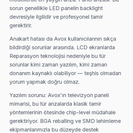
sorun genellikle LED panelin backlight
Uzman Avox Teknisyen Ekibimiz
devresiyle ilgilidir ve profesyonel tamir
Gaziosmanpaşa Avox Hizmet'in başarısı, Gaziosmanpaşa
gerektirir.
• Gaziosmanpaşa'de Avox Yetkili Servis hizmeti Sertif
Anakart hatası da Avox kullanıcılarının sıkça
Gaziosmanpaşa teknisyenlerimiz Avox tarafından resmi e
bildirdiği sorunlar arasında. LCD ekranlarda
• Gaziosmanpaşa'de BGA ve SMD Lehimleme Uzmanl
Reparasyon teknolojisi nedeniyle bu tür
Osiloskop, ESR ölçer ve termal kamera ile bozuk bileşe
sorunlar kimi zaman yazılım, kimi zaman
• Yazılım ve Firmware Yükseltmesi
donanım kaynaklı olabiliyor — teşhis olmadan
Smart televizyon paneli yazılım sorunlarını, firmwar
yorum yapmak doğru olmaz.
• Gaziosmanpaşa'de Sürekli Eğitim Programları
Yazılım sorunu: Avox'ın televizyon paneli
Her yıl marka sertifikasyon programlarına katılarak tek
mimarisi, bu tür arızalarda klasik tamir
» Her teknik işlem, titizlik ve şeffaflık ilkesiyle yürü
yöntemlerinin ötesinde chip-level müdahale
Gaziosmanpaşa'de televizyon servis ihtiyacınız için, g
gerektiriyor. BGA reballing ve SMD lehimleme
ekipmanlarımızla bu düzeyde destek