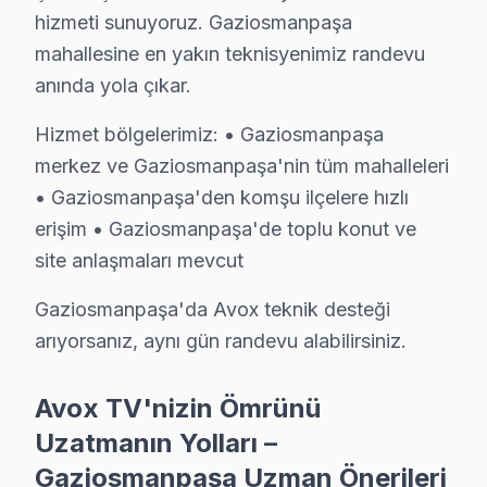
Gaziosmanpaşa'de Avox TV servis talebinin mevsimsel d
hizmeti sunuyoruz. Gaziosmanpaşa
Metro ve Otobüs hatları güzergahındaki trafik yoğunlu
mahallesine en yakın teknisyenimiz randevu
Avox parça tedariki açısından da Gaziosmanpaşa'ye özg
anında yola çıkar.
Hizmet bölgelerimiz: • Gaziosmanpaşa
Gaziosmanpaşa Avox TV Servisi – Sık Sorulan 
merkez ve Gaziosmanpaşa'nin tüm mahalleleri
Gaziosmanpaşa'de Avox televizyon tamir fiyatları 20
• Gaziosmanpaşa'den komşu ilçelere hızlı
C: Gaziosmanpaşa'de arıza türüne göre değişir: Gazio
erişim • Gaziosmanpaşa'de toplu konut ve
S: Fabrika Servis Avox yetkili servisi midir?
site anlaşmaları mevcut
C: Gaziosmanpaşa'de resmi anlamda marka yetkili servis
Gaziosmanpaşa'da Avox teknik desteği
S: Gaziosmanpaşa'de orijinal mi yoksa yan sanayi parç
arıyorsanız, aynı gün randevu alabilirsiniz.
C: Gaziosmanpaşa servisimizde yalnızca orijinal ve OEM
S: Gaziosmanpaşa'de Avox ekran tamiri ne kadar sür
Avox TV'nizin Ömrünü
C: Gaziosmanpaşa'de yazılım ve güç sorunları genellik
Uzatmanın Yolları –
S: Gaziosmanpaşa'de arıza tespiti ücretsiz mi?
Gaziosmanpaşa Uzman Önerileri