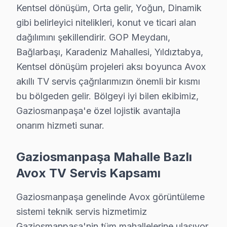
Kentsel dönüşüm, Orta gelir, Yoğun, Dinamik
· Bakırköy Avox
· Başakşehir Avox
gibi belirleyici nitelikleri, konut ve ticari alan
· Bayrampaşa Avox
· Beşiktaş Avox
dağılımını şekillendirir. GOP Meydanı,
Bağlarbaşı, Karadeniz Mahallesi, Yıldıztabya,
Kentsel dönüşüm projeleri aksı boyunca Avox
Gaziosmanpaşa Diğer Marka Servisleri
akıllı TV servis çağrılarımızın önemli bir kısmı
· Gaziosmanpaşa Sony
· Gaziosmanpaşa Philips
bu bölgeden gelir. Bölgeyi iyi bilen ekibimiz,
Gaziosmanpaşa'e özel lojistik avantajla
· Gaziosmanpaşa Hi-Level
· Gaziosmanpaşa iFFALCON
onarım hizmeti sunar.
· Gaziosmanpaşa Samsung
· Gaziosmanpaşa LG
Gaziosmanpaşa Mahalle Bazlı
Avox TV Servis Kapsamı
· Gaziosmanpaşa Panasonic
· Gaziosmanpaşa Toshiba
Gaziosmanpaşa genelinde Avox görüntüleme
sistemi teknik servis hizmetimiz
Gaziosmanpaşa'nin tüm mahallelerine ulaşıyor.