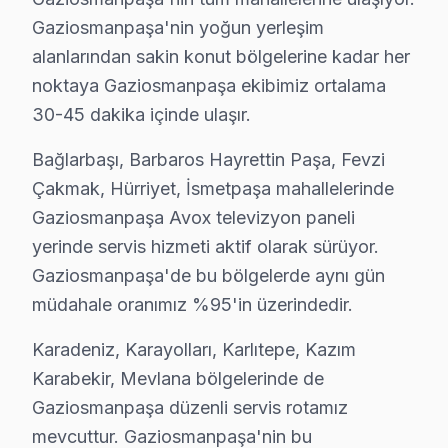
Avox TV Arızası: Gaziosmanpaşa'de Ne Yapm
Gaziosmanpaşa'nin yoğun yerleşim
Gaziosmanpaşa'de Avox TV arızasında yapmanız gereke
alanlarından sakin konut bölgelerine kadar her
noktaya Gaziosmanpaşa ekibimiz ortalama
30-45 dakika içinde ulaşır.
Bağlarbaşı, Barbaros Hayrettin Paşa, Fevzi
Avox TV Servis Kapsamı
Çakmak, Hürriyet, İsmetpaşa mahallelerinde
Gaziosmanpaşa Avox televizyon paneli
✓ 15+ Yıl Deneyim
yerinde servis hizmeti aktif olarak sürüyor.
✓ Yazılı Garanti Belgesi
✓ Orijinal Yedek Parça
Gaziosmanpaşa'de bu bölgelerde aynı gün
✓ Ücretsiz Arıza Tespiti
müdahale oranımız %95'in üzerindedir.
Karadeniz, Karayolları, Karlıtepe, Kazım
Gaziosmanpaşa, İstanbul'un köklü ilçelerinden biri olup bölgemi
Karabekir, Mevlana bölgelerinde de
Gaziosmanpaşa düzenli servis rotamız
Avox Bakım Takvimi ve Maliyet Planlaması
mevcuttur. Gaziosmanpaşa'nin bu