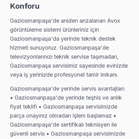
• Gaziosmanpaşa servisimizde servis belgesi ve garanti f
Konforu
• Gaziosmanpaşa'de ek arıza çıkması halinde bilgilend
Gaziosmanpaşa'da Avox yetkili servis kalitesinde hizme
Gaziosmanpaşa'de aniden arızalanan Avox
görüntüleme sistemi ürünleriniz için
Avox Parça Kalitesi – Gaziosmanpaşa Servisi
Gaziosmanpaşa'da yerinde teknik destek
hizmeti sunuyoruz. Gaziosmanpaşa'de
Gaziosmanpaşa'da Avox TV Tamir Ücretleri – 
televizyonlarınızı teknik servise taşımadan,
Avox ekran tamiri için Gaziosmanpaşa'da net ve öncede
Gaziosmanpaşa servisimiz sayesinde evinizde
veya iş yerinizde profesyonel tamir imkanı.
2025 Gaziosmanpaşa Avox televizyon ünitesi servis ücr
• LED backlight tamiri: ₺500 – ₺2.000
Gaziosmanpaşa'de yerinde servis avantajları:
• Yazılım güncelleme ve hata giderme: ₺200 – ₺500
• Gaziosmanpaşa'de yerinde teşhis ve anlık
• T-Con kartı değişimi: ₺350 – ₺900
fiyat teklifi • Gaziosmanpaşa servisimizde
• Panel (ekran) değişimi: ₺1.500 – ₺8.000 (boyut ve te
parça onayınız olmadan işlem başlamaz •
Gaziosmanpaşa'de sertifikalı teknisyen ile
• Güç kartı (power board) tamiri: ₺400 – ₺1.200
güvenli servis • Gaziosmanpaşa servisimizde
• Kapasitör değişimi (anakart): ₺250 – ₺600