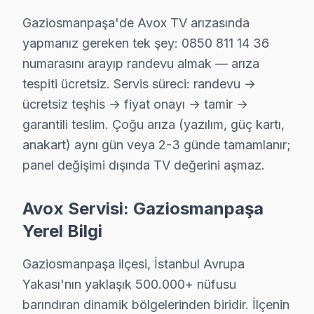
· Ortalama tamir süresi:
2–3 iş günü
Gaziosmanpaşa'de Avox TV arızasında
· Tüm işlemler
2 yıl garantili
yapmanız gereken tek şey: 0850 811 14 36
numarasını arayıp randevu almak — arıza
tespiti ücretsiz. Servis süreci: randevu →
Bu sayfayla ilgili hizmet sayfaları:
ücretsiz teşhis → fiyat onayı → tamir →
↑ Avox Servis Ana Sayfası
garantili teslim. Çoğu arıza (yazılım, güç kartı,
↑ Gaziosmanpaşa TV Servis Merkezi
anakart) aynı gün veya 2-3 günde tamamlanır;
panel değişimi dışında TV değerini aşmaz.
Avox Servisi: Gaziosmanpaşa
Gaziosmanpaşa Yakın İlçelerde Avox Servisi
Yerel Bilgi
· Arnavutköy Avox
· Avcılar Avox
Gaziosmanpaşa ilçesi, İstanbul Avrupa
Yakası'nın yaklaşık 500.000+ nüfusu
· Bağcılar Avox
· Bahçelievler Avox
barındıran dinamik bölgelerinden biridir. İlçenin