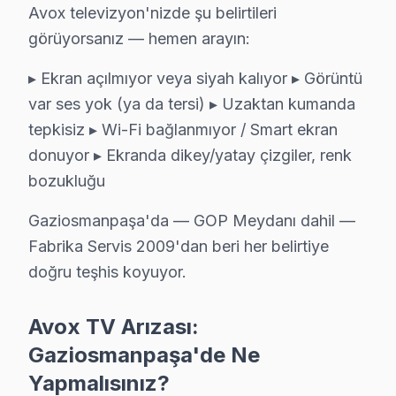
Avox televizyon'nizde şu belirtileri
görüyorsanız — hemen arayın:
▸ Ekran açılmıyor veya siyah kalıyor ▸ Görüntü
var ses yok (ya da tersi) ▸ Uzaktan kumanda
tepkisiz ▸ Wi-Fi bağlanmıyor / Smart ekran
donuyor ▸ Ekranda dikey/yatay çizgiler, renk
Avox Uzman Teknisyen Ekibi — Gaziosmanpaşa
bozukluğu
Cenk D. — Avox Servis Uzmanı
Gaziosmanpaşa'da — GOP Meydanı dahil —
12 yıllık Avox TV tamir deneyimi. Gaziosmanpaşa ve çevre il
Fabrika Servis 2009'dan beri her belirtiye
· Avox fabrika servis sertifikası
doğru teşhis koyuyor.
· Orijinal ve OEM yedek parça tedarikçisi
· 2010'dan günümüze tüm Avox modelleri
Avox TV Arızası:
Gaziosmanpaşa Servis İstatistikleri
Gaziosmanpaşa'de Ne
· Gaziosmanpaşa'de
570+
Avox TV tamiri
Yapmalısınız?
· Müşteri memnuniyeti
%98