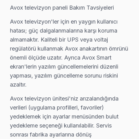
Sarıgöl'de Avox TV Servisi
Avox televizyon paneli Bakım Tavsiyeleri
Sarıgöl mahallesi, geniş konut alanları ve sosyal olanak
Avox televizyon'ler için en yaygın kullanıcı
hatası; güç dalgalanmalarına karşı koruma
Şemsipaşa'da Avox TV Servisi
almamaktır. Kaliteli bir UPS veya voltaj
Şemsipaşa, çeşitli televizyonunuz modellerinin sıkça ku
regülatörü kullanmak Avox anakartının ömrünü
Yenidoğan'da Avox TV Servisi
önemli ölçüde uzatır. Ayrıca Avox Smart
ekran'lerin yazılım güncellemelerini düzenli
Yenidoğan mahallesi, özellikle genç ailelerin yoğun ola
yapması, yazılım güncelleme sorunu riskini
Yıldıztabya'da Avox TV Servisi
azaltır.
Yıldıztabya mahallesi, sakin ve huzurlu bir yaşam alanı
Avox televizyon ünitesi'niz arızalandığında
verileri (uygulama profilleri, favoriler)
Avox TV'de Mevsimsel Arıza Riskleri: Gaziosm
yedeklemek için ayarlar menüsünden bulut
Avox televizyon'ler, teknolojik gelişmelerle birlikte ev
yedekleme seçeneği kullanılabilir. Servis
Panel/Ekran Değişimi
: 32 inç bir ekranın değişi
sonrası fabrika ayarlarına dönüş