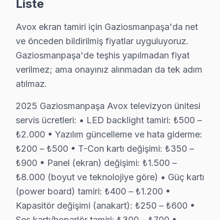
Liste
• Gaziosmanpaşa'de aynı arızanın tekrarında ücretsi
• Gaziosmanpaşa servisimizde garanti belgesi ve fatura 
Avox ekran tamiri için Gaziosmanpaşa'da net
Gaziosmanpaşa'de garanti dışı durumlar: Kullanıcı kayna
ve önceden bildirilmiş fiyatlar uyguluyoruz.
Gaziosmanpaşa'de teşhis yapılmadan fiyat
Gaziosmanpaşa Avox Ekspres Servis – Sabah
verilmez; ama onayınız alınmadan da tek adım
TV arızası beklemez — biz de bekletmeyiz. Gaziosma
atılmaz.
Hızlı müdahale garantimiz:
2025 Gaziosmanpaşa Avox televizyon ünitesi
• Ortalama 1-2 saat içinde Gaziosmanpaşa adresinize u
servis ücretleri: • LED backlight tamiri: ₺500 –
• Gaziosmanpaşa stoğumuzda hazır yedek parça ile te
₺2.000 • Yazılım güncelleme ve hata giderme:
• Gaziosmanpaşa genelinde hafta sonu ve tatil günleri
₺200 – ₺500 • T-Con kartı değişimi: ₺350 –
• Online randevu ve SMS bilgilendirme
₺900 • Panel (ekran) değişimi: ₺1.500 –
• Gaziosmanpaşa çoklu randevu çakışmasında alternat
₺8.000 (boyut ve teknolojiye göre) • Güç kartı
Gün içinde Gaziosmanpaşa'da Avox servis randevusu 
(power board) tamiri: ₺400 – ₺1.200 •
Kapasitör değişimi (anakart): ₺250 – ₺600 •
Gaziosmanpaşa Avox TV Uzmanı – 15 Yıllık D
Ses kartı/hoparlör tamiri: ₺300 – ₺700 •