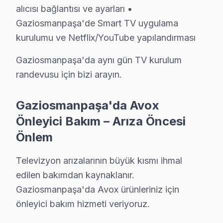
alıcısı bağlantısı ve ayarları •
Kısaca özetlersek,, GOP Meydanı, Bağlarbaşı, Karaden
Gaziosmanpaşa'de Smart TV uygulama
Gaziosmanpaşa Avox TV Montaj ve Kurulum –
kurulumu ve Netflix/YouTube yapılandırması
Avox televizyonunuz için Gaziosmanpaşa'da profesyonel
Gaziosmanpaşa'da aynı gün TV kurulum
Kurulum hizmetlerimiz kapsamında:
randevusu için bizi arayın.
• Gaziosmanpaşa'de tek veya çift ekran kurulumu (ev/
• Gaziosmanpaşa servisimizde duvar tipi braket seçimi
Gaziosmanpaşa'da Avox
• Gaziosmanpaşa'de ses sistemi entegrasyonu (soundb
Önleyici Bakım – Arıza Öncesi
• Gaziosmanpaşa servisimizde uydu/kablo alıcısı bağlan
Önlem
• Gaziosmanpaşa'de Smart TV uygulama kurulumu ve 
Televizyon arızalarının büyük kısmı ihmal
Gaziosmanpaşa'da aynı gün TV kurulum randevusu için
edilen bakımdan kaynaklanır.
Gaziosmanpaşa'da Avox ürünleriniz için
Gaziosmanpaşa'da Avox Önleyici Bakım – Arı
önleyici bakım hizmeti veriyoruz.
Televizyon arızalarının büyük kısmı ihmal edilen bakı