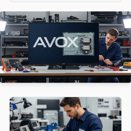
Avox TV'de T-Con kart arızası Karadeniz mahallesinde sık ka
Gaziosmanpaşa TV Servis Merkezi →
Karayolları Avox Servis
Gaziosmanpaşa'da Karayolları mahallesi Avox kullanıcıları
Karayolları Avox Anakart Tamiri →
Karlıtepe Avox Servis
Karlıtepe'de Avox TV güç kartı kondansatör şişmesi en yaygın
Gaziosmanpaşa TV Servis Merkezi →
Kazım Karabekir Avox Servis
Kazım Karabekir sakinleri için Avox TV tamir hizmetimiz: teş
Avox Servis Merkezi →
Mevlana Avox Servis
Avox TV Mevlana'de internet bağlantısı sorunuyla geliyors