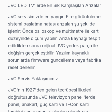
JVC LED TV'lerde En Sık Karşılaşılan Arızalar
▸ Anakart: Güngören'de daha az bilinen ama sık karşıl
Güngören'de hangi belirtiyle gelirseniz gelin — teşhis ü
JVC servisimizde en yaygın Fire görüntüleme
sistemi başlatma hatası arızaları şu şekilde
Güngören JVC TV Arızaları – Televizyonunuz 
işlenir: Önce osiloskop ve multimetre ile kart
JVC panel'nizde yaşadığınız arıza, cihazın tamamen b
düzeyinde ölçüm yapılır. Arıza kaynağı tespit
JVC akıllı TV'lerde en çok müdahale ettiğimiz arıza kate
edildikten sonra orijinal JVC yedek parça ile
değişim gerçekleştirilir. Yazılım kaynaklı
• Panel ve Ekran: OLED yanması, LCD şeriti, piksel öl
sorunlarda firmware güncelleme veya fabrika
• Elektronik Kartlar: Anakart, T-Con, güç kartı, tune
reset denenir.
• Arka Aydınlatma: LED bar değişimi, inverter tamiri, ba
• Yazılım ve Firmware: Fabrika ayarı, eMMC kurtarm
JVC Servis Yaklaşımımız
• Bağlantı: HDMI/USB port arızası, Bluetooth ve Wi-Fi
JVC'nin 1927'den gelen tecrübesi ilkeleri
• Kapasitör ve SMD: Şişmiş kapasitör değişimi, smd bil
doğrultusunda JVC televizyon paneli'lerde
Güngören'de bu cihaz LED TV tamiri için ücretsiz arıza te
panel, anakart, güç kartı ve T-Con kartı
tamirini ayrı uzmanlık alanları olarak ele