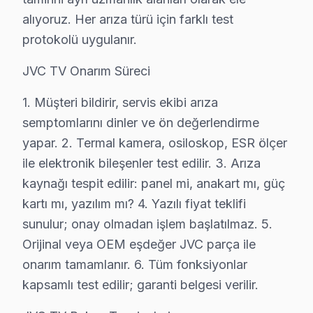
JVC TV İçin Güngören'deki Hizmet Seçenekler
alıyoruz. Her arıza türü için farklı test
JVC televizyon paneli'niz için Güngören'de profesyon
protokolü uygulanır.
Görüntü Arızaları: JVC'ın VA Panel ve IPS panellerin
JVC TV Onarım Süreci
Elektronik Kart Servisi: Güç kaynağı kapasitör patlam
Yazılım Müdahalesi: Smart televizyon platformunda fa
1. Müşteri bildirir, servis ekibi arıza
LED ve Aydınlatma: Backlight şerit tamiri veya değişim
semptomlarını dinler ve ön değerlendirme
yapar. 2. Termal kamera, osiloskop, ESR ölçer
» Güngören ve çevre mahallelere aynı gün servis imkâ
ile elektronik bileşenler test edilir. 3. Arıza
Güngören'de JVC TV Tamir Maliyetleri
kaynağı tespit edilir: panel mi, anakart mı, güç
kartı mı, yazılım mı? 4. Yazılı fiyat teklifi
Güngören'de JVC televizyon ünitesi tamiri yaptırmadan ö
sunulur; onay olmadan işlem başlatılmaz. 5.
Teşhis ücretsiz. Cihazınızı inceledikten sonra arıza de
Orijinal veya OEM eşdeğer JVC parça ile
Fiyatlar neye göre değişir: Arıza tipi, ekran boyutu ve
onarım tamamlanır. 6. Tüm fonksiyonlar
Ödeme kolaylığı: Kredi kartı, havale ve NFC ödeme kab
kapsamlı test edilir; garanti belgesi verilir.
Garanti dahil: Verdiğimiz her fiyata 6 ay işçilik ve 1-2 y