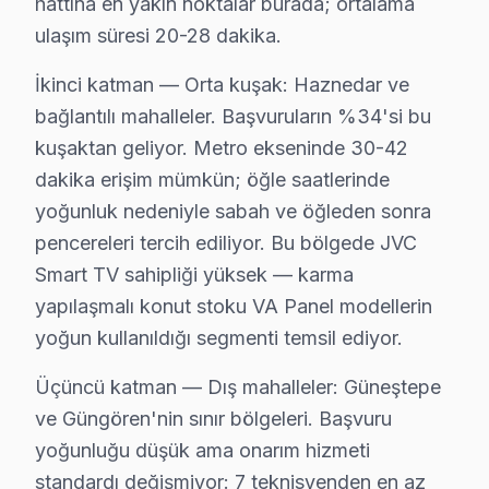
hattına en yakın noktalar burada; ortalama
• Güngören'de JVC yazılım ve firmware uzmanı
ulaşım süresi 20-28 dakika.
• Güngören servisimizde binlerce başarılı onarım işlem
İkinci katman — Orta kuşak: Haznedar ve
• Her teknisyen sigortalı ve kayıtlı
bağlantılı mahalleler. Başvuruların %34'si bu
Güngören'da bu cihaz televizyonunuzun tamirini konu
kuşaktan geliyor. Metro ekseninde 30-42
Güngören Genelinde JVC TV Tamir Ağı
dakika erişim mümkün; öğle saatlerinde
yoğunluk nedeniyle sabah ve öğleden sonra
Güngören ve yakın bölgelerde JVC TV servis ekibimiz a
pencereleri tercih ediliyor. Bu bölgede JVC
Kapsama alanımız:
Smart TV sahipliği yüksek — karma
• Güngören tüm semtler ve mahalleler
yapılaşmalı konut stoku VA Panel modellerin
• Bitişik ilçelere servis erişimi
yoğun kullanıldığı segmenti temsil ediyor.
• Apartman, rezidans ve iş yeri servisi
Üçüncü katman — Dış mahalleler: Güneştepe
Güngören çevresinde JVC servisi için hemen randevu 
ve Güngören'nin sınır bölgeleri. Başvuru
Güngören'da JVC TV Bakım Rehberi – Uzun Ömü
yoğunluğu düşük ama onarım hizmeti
standardı değişmiyor: 7 teknisyenden en az