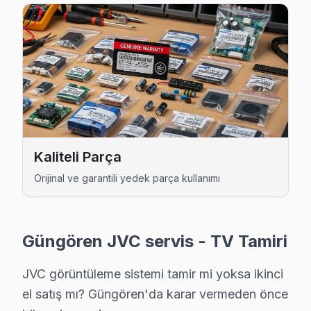
JVC Uzman Teknisyen Ekibi — Güngören
Emre K. — JVC Servis Uzmanı
14 yıllık JVC TV tamir deneyimi. Güngören ve çevre ilçelere
· JVC fabrika servis sertifikası
Kaliteli Parça
· Orijinal ve OEM yedek parça tedarikçisi
Orijinal ve garantili yedek parça kullanımı
· 2010'dan günümüze tüm JVC modelleri
Güngören Servis İstatistikleri
Güngören JVC servis - TV Tamiri
· Güngören'de
520+
JVC TV tamiri
· Müşteri memnuniyeti
%97
JVC görüntüleme sistemi tamir mi yoksa ikinci
· Ortalama tamir süresi:
2–3 iş günü
· Tüm işlemler
2 yıl garantili
el satış mı? Güngören'da karar vermeden önce