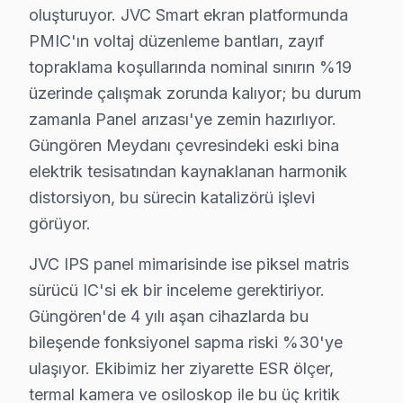
oluşturuyor. JVC Smart ekran platformunda
Mareşal Çakmak'ta JVC TV Servisi
PMIC'ın voltaj düzenleme bantları, zayıf
Mareşal Çakmak Mahallesi, genellikle kalabalık bir yer
topraklama koşullarında nominal sınırın %19
üzerinde çalışmak zorunda kalıyor; bu durum
Mehmet Nesih Özmen'de JVC TV Servisi
zamanla Panel arızası'ye zemin hazırlıyor.
Mehmet Nesih Özmen Mahallesi, genellikle sakin bir yaş
Güngören Meydanı çevresindeki eski bina
elektrik tesisatından kaynaklanan harmonik
Sanayi'de JVC TV Servisi
distorsiyon, bu sürecin katalizörü işlevi
Sanayi Mahallesi, ticari yapılarla iç içe geçmiş bir ye
görüyor.
Tozkoparan'da JVC TV Servisi
JVC IPS panel mimarisinde ise piksel matris
Tozkoparan Mahallesi, yoğun bir nüfusa sahip ve bu duru
sürücü IC'si ek bir inceleme gerektiriyor.
Güngören'de 4 yılı aşan cihazlarda bu
Güngören'den JVC Müşteri Hikayeleri
bileşende fonksiyonel sapma riski %30'ye
Güngören'de yaşayan Ahmet Bey, birkaç gün önce JVC t
ulaşıyor. Ekibimiz her ziyarette ESR ölçer,
Ben de ona, "Merhaba Ahmet Bey, durumu anlıyorum. Önce
termal kamera ve osiloskop ile bu üç kritik