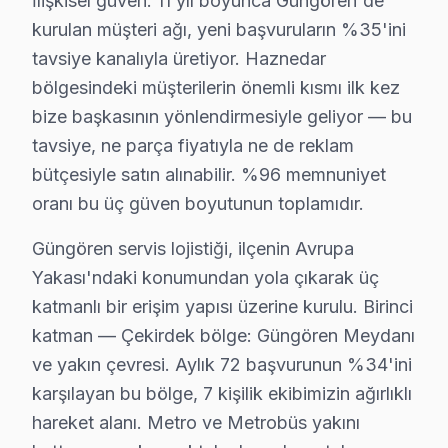
İlişkisel güven: 11 yıl boyunca Güngören'de
TV arızası beklemez — biz de bekletmeyiz. Güngören'
kurulan müşteri ağı, yeni başvuruların %35'ini
Hızlı müdahale garantimiz:
tavsiye kanalıyla üretiyor. Haznedar
• Ortalama 1-2 saat içinde Güngören adresinize ulaşırı
bölgesindeki müşterilerin önemli kısmı ilk kez
• Güngören stoğumuzda hazır yedek parça ile tek sef
bize başkasının yönlendirmesiyle geliyor — bu
tavsiye, ne parça fiyatıyla ne de reklam
• Güngören genelinde hafta sonu ve tatil günlerinde se
bütçesiyle satın alınabilir. %96 memnuniyet
• Online randevu ve SMS bilgilendirme
oranı bu üç güven boyutunun toplamıdır.
• Güngören çoklu randevu çakışmasında alternatif te
Gün içinde Güngören'da JVC servis randevusu almak 
Güngören servis lojistiği, ilçenin Avrupa
Yakası'ndaki konumundan yola çıkarak üç
Güngören'da JVC Chip-Level Tamir Uzmanlar
katmanlı bir erişim yapısı üzerine kurulu. Birinci
JVC ürünlerine hakim, sertifikalı teknisyen kadromuz G
katman — Çekirdek bölge: Güngören Meydanı
ve yakın çevresi. Aylık 72 başvurunun %34'ini
Ekibimizin farkı:
karşılayan bu bölge, 7 kişilik ekibimizin ağırlıklı
• Güngören'de OLED, QLED ve Mini-LED panel uzmanl
hareket alanı. Metro ve Metrobüs yakını
• SMD lehimleme ve BGA reballing sertifikası