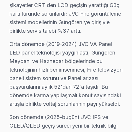
Güngören'da JVC TV Yerinde Onarım – Evinize
şikayetler CRT'den LCD geçişin yarattığı Güç
kartı türünde sorunlardı; JVC Fire görüntüleme
Güngören'da JVC televizyonunuz arızalandığında onu b
sistemi modellerinin Güngören'ye girişiyle
Yerinde düzeltme sürecimiz — Güngören:
birlikte servis talebi %37 arttı.
• Güngören'de aynı gün servis randevusu
• Güngören'de taşıma masrafı ve riski yok
Orta dönemde (2019-2024) JVC VA Panel
• Güngören'de arıza anında teşhis ve müdahale
LED panel teknolojisi yaygınlaştı; Güngören
Meydanı ve Haznedar bölgelerinde bu
• Güngören servisimizde orijinal yedek parça ile hizme
teknolojinin hızlı benimsenmesi, Fire televizyon
• Güngören'de 2 yıl işçilik garantisi
paneli sistem sorunu ve Panel arızası
JVC görüntüleme sistemi ürünleriniz için Güngören'de 
başvurularını aylık 52'dan 72'a taşıdı. Bu
JVC Parça Kalitesi – Güngören Servisimizde M
dönemde karma yapılaşmalı konut sayısındaki
artışla birlikte voltaj sorunlarının payı yükseldi.
JVC TV Tamir Fiyatı – Güngören Servisinde Şe
Son dönemde (2025-bugün) JVC IPS ve
Güngören'de JVC ekran tamir maliyetini merak edenler i
OLED/QLED geçiş süreci yeni bir teknik bilgi