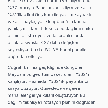
Fire LED TV sistem sorunu yer alıyor; onu
Son dönemde (2025-bugün) JVC IPS ve OLED/QLED geçiş s
%27 oranıyla Panel arızası izliyor ve kalan
Güngören'de JVC servisiyle kurulan güven ilişkisini üç 
%31'lik dilimi Güç kartı ile yazılım kaynaklı
Ticari güven: Fiyat şeffaflığı, faturada parça detayı,
vakalar paylaşıyor. Güngören'nin karma
İlişkisel güven: 11 yıl boyunca Güngören'de kurulan mü
yapılaşmalı konut dokusu bu dağılımın arka
planını oluşturuyor: voltaj profili standart
Güngören servis lojistiği, ilçenin Avrupa Yakası'ndaki
binalara kıyasla %27 daha değişken
İkinci katman — Orta kuşak: Haznedar ve bağlantılı m
seyrediyor, bu da JVC VA Panel panelleri
Üçüncü katman — Dış mahalleler: Güneştepe ve Güngören'
doğrudan etkiliyor.
JVC TV Teknik Profil ve Servis Rehberi
Coğrafi kırılıma geçildiğinde Güngören
JVC TV Teknik Servis Rehberi
Meydanı bölgesi tüm başvuruların %32'ini
JVC LED TV'lerde En Sık Karşılaşılan Arızalar
karşılıyor; Haznedar %32'lik payla ikinci
sıraya oturuyor; Güneştepe ve çevre
JVC servisimizde en yaygın Fire görüntüleme sistemi baş
mahalleler geriye kalanı oluşturuyor. Bu
bu cihaz Servis Yaklaşımımız
dağılım teknisyen rotasyon planını doğrudan
JVC'nin 1927'den gelen tecrübesi ilkeleri doğrultusunda