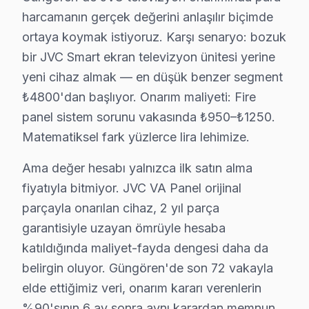
harcamanın gerçek değerini anlaşılır biçimde
Neden Güngören'de JVC teknik desteği Tercih
ortaya koymak istiyoruz. Karşı senaryo: bozuk
Güngören JVC TV Ekran Anakart Profesyonel Servis ve Tamir
bir JVC Smart ekran televizyon ünitesi yerine
Güngören'da JVC görüntüleme sistemi'niz bozulduğunda
yeni cihaz almak — en düşük benzer segment
• Güngören'de 25+ sertifikalı teknisyen JVC televizyo
₺4800'dan başlıyor. Onarım maliyeti: Fire
• Güngören'de sadece orijinal parça kullanıyoruz. on
panel sistem sorunu vakasında ₺950–₺1250.
• Osiloskop, ESR ölçer, termal kamera ile teşhis yap
Matematiksel fark yüzlerce lira lehimize.
Doğrusunu söylemek gerekirse,, Güngören Meydanı, Ha
Ama değer hesabı yalnızca ilk satın alma
fiyatıyla bitmiyor. JVC VA Panel orijinal
Güngören'da JVC TV Kurulum Hizmeti – Aynı 
parçayla onarılan cihaz, 2 yıl parça
Yeni bir JVC televizyon aldıysanız, Güngören'da profe
garantisiyle uzayan ömrüyle hesaba
Sunduğumuz kurulum seçenekleri:
katıldığında maliyet-fayda dengesi daha da
• Güngören'de tek veya çift ekran kurulumu (ev/ofis)
belirgin oluyor. Güngören'de son 72 vakayla
• Güngören servisimizde duvar tipi braket seçimi ve mo
elde ettiğimiz veri, onarım kararı verenlerin
• Güngören'de ses sistemi entegrasyonu (soundbar, e
%90'sının 6 ay sonra aynı karardan memnun