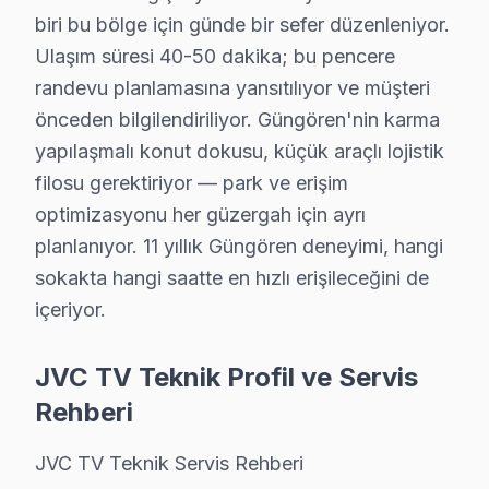
JVC TV'nizin performansını yıllarca korumak elinizde.
biri bu bölge için günde bir sefer düzenleniyor.
Uzun ömür sırları:
Ulaşım süresi 40-50 dakika; bu pencere
• Güngören'de havalandırma deliklerini kapatmayın, a
randevu planlamasına yansıtılıyor ve müşteri
• Güngören'de günlük kullanımda standby yerine tam 
önceden bilgilendiriliyor. Güngören'nin karma
• Yüksek nem ortamlarında Güngören'de TV'yi örtülü
yapılaşmalı konut dokusu, küçük araçlı lojistik
• Güngören'de nem ve soğuk ortamlardan LED TV'niz
filosu gerektiriyor — park ve erişim
• Güngören'de fırtına öncesi şebeke aşırı gerilim kor
optimizasyonu her güzergah için ayrı
• Güngören'de ekran temizliği için yalnızca kuru ya da
planlanıyor. 11 yıllık Güngören deneyimi, hangi
sokakta hangi saatte en hızlı erişileceğini de
Bu önerileri uygulayarak Güngören'da JVC görüntüleme 
içeriyor.
JVC TV'lerde Sık Görülen Arızalar
JVC TV Teknik Profil ve Servis
Güngören'de JVC Smart televizyon teknolojisini kullana
Rehberi
▸ Fire ekran sistem sorunu: Güngören'de JVC'ın VA Pan
▸ Panel arızası: Güngören servisimizde UHD altyapısı
JVC TV Teknik Servis Rehberi
▸ Güç kartı: BGA yeniden lehimleme veya bileşen değiş