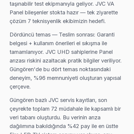
taşınabilir test ekipmanıyla geliyor. JVC VA
Güç yönetimi devresi ikinci kritik noktayı oluşturuyo
Panel bileşenler stokta hazır — tek ziyarette
bu cihaz IPS panel mimarisinde ise piksel matris sürüc
çözüm 7 teknisyenlik ekibimizin hedefi.
Güngören'deki söz konusu model müşteri yolculuğunu dör
Dördüncü temas — Teslim sonrası: Garanti
İkinci temas — İlk iletişim: Telefon veya mesaj yoluyla
belgesi + kullanım önerileri el sıkışma ile
Üçüncü temas — Saha müdahalesi: Güngören Meydanı ve 
tamamlanıyor. JVC UHD sahiplerine Panel
Dördüncü temas — Teslim sonrası: Garanti belgesi + ku
arızası riskini azaltacak pratik bilgiler veriliyor.
Güngören bazlı JVC servis kayıtları, son çeyrekte topl
Güngören'de bu dört temas noktasındaki
Coğrafi kırılıma geçildiğinde Güngören Meydanı bölgesi
deneyim, %96 memnuniyeti oluşturan yapısal
Servis kalitesi tarafında ise tablo belirgin biçimde ol
çerçeve.
Güngören'de JVC televizyon onarımında para harcamanı
Güngören bazlı JVC servis kayıtları, son
Ama değer hesabı yalnızca ilk satın alma fiyatıyla bi
çeyrekte toplam 72 müdahale ile kapsamlı bir
orta gelirli profilli Güngören'de müşterilerimiz bu h
veri tabanı oluşturdu. Bu verinin arıza
11 yıllık Güngören servis kronolojisi, bu cihaz LED TV 
dağılımına bakıldığında %42 pay ile en üstte
Orta dönemde (2019-2024) JVC VA Panel LED panel tekno