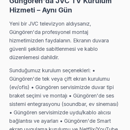
Güngören'da JVC TV Kurulum
Güngören JVC Bakım'in başarısı, Güngören ekibimizin p
Hizmeti – Aynı Gün
• Güngören'de JVC Yetkili Hizmet Sertifikasyonu
Güngören teknisyenlerimiz JVC tarafından resmi eğitim 
Yeni bir JVC televizyon aldıysanız,
• Güngören'de BGA ve SMD Lehimleme Uzmanlığı
Güngören'da profesyonel montaj
Osiloskop, ESR ölçer ve termal kamera ile bozuk bileşe
hizmetimizden faydalanın. Ekranın duvara
• Yazılım ve Firmware Yükseltmesi
güvenli şekilde sabitlenmesi ve kablo
Smart ekran yazılım sorunlarını, firmware güncellem
düzenlemesi dahildir.
• Güngören'de Sürekli Eğitim Programları
Sunduğumuz kurulum seçenekleri: •
Güngören'de yeni nesil OLED, QLED ve Mini LED teknolo
Güngören'de tek veya çift ekran kurulumu
» Her teknik işlem, titizlik ve şeffaflık ilkesiyle yürü
(ev/ofis) • Güngören servisimizde duvar tipi
Güngören'de televizyon servis ihtiyacınız için, güvenil
braket seçimi ve montajı • Güngören'de ses
sistemi entegrasyonu (soundbar, ev sineması)
Güngören JVC servis Merkezi
• Güngören servisimizde uydu/kablo alıcısı
Güngören JVC uzman ekibimiz, Güngören bölge genelinde
bağlantısı ve ayarları • Güngören'de Smart
Güngören'de JVC servis talebiniz için bizi arayabilirs
ekran uygulama kurulumu ve Netflix/YouTube