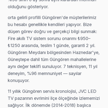
olduğunu gösteriyor.
• Güngören servisimizde uydu/kablo alıcısı bağlantısı 
• Güngören'de Smart ekran uygulama kurulumu ve Ne
orta gelirli profilli Güngören'de müşterilerimiz
JVC televizyon ünitesi'nizin ilk açılışından itibaren e
bu hesabı genellikle kendileri yapıyor. Bize
düşen görev doğru ve gerçekçi bilgi sunmak:
Güngören JVC TV Temizlik ve Bakım – Perfor
Fire akıllı TV sistem sorunu onarımı ₺950–
Televizyon arızalarının büyük kısmı ihmal edilen bakı
₺1250 arasında, teslim 1 günde, garanti 2 yıl.
Bakım işlemlerimiz:
Güngören Meydanı bölgesinden Haznedar'ye,
• Güngören'de toz ve ısı yönetimi optimizasyonu
Güneştepe dahil tüm Güngören mahallelerine
aynı değer teklifi sunuluyor. 7 teknisyen, 11 yıl
• Güç kartı kondansatör ön kontrolü — Güngören ser
deneyim, %96 memnuniyet — sayılar
• Güngören'de ekran pikseli ve renk kalibrasyonu
konuşuyor.
• Ses sistemi ve hoparlör temizliği — Güngören
• Güngören'de bağlantı portları ve konektör bakımı
11 yıllık Güngören servis kronolojisi, JVC LED
Yılda en az bir kez profesyonel bakım, JVC akıllı TV'
TV pazarının evrimini ilçe ölçeğinde izlememizi
sağlıyor. İlk dönemde (2014-2018) başlıca