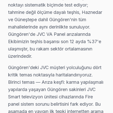
noktayı sistematik biçimde test ediyor;
Güngören bölgesinde JVC TV tamir fiyatları genellikle ş
tahmine değil ölçüme dayalı teşhis, Haznedar
Panel/ekran değişimi
: 32" için yaklaşık 2.000₺,
ve Güneştepe dahil Güngören'nin tüm
Anakart tamiri
: Model serisine bağlı olarak fiya
mahallelerinde aynı derinlikte sunuluyor.
Güç kartı, LED backlight veya T-Con kart deği
Güngören'de JVC VA Panel arızalarında
Yazılım/firmware işlemleri
: Bu işlem genellikle 
Ekibimizin teşhis başarısı son 12 ayda %37'e
Yerinde servis
: Evde yapılan tamir işlemleri içi
ulaşmıştır, bu rakam sektör ortalamasının
Bu fiyatları etkileyen faktörler arasında garanti durum
üzerindedir.
Güngören Müşterilerinin JVC Servis Değerlen
Güngören'deki JVC müşteri yolculuğunu dört
Ahmet Bey’in tamir işlemleri sonucunda, TV'sinin anaka
kritik temas noktasıyla haritalandırıyoruz.
Fabrika Servis'in Güngören bölgesindeki avantajları, y
Birinci temas — Arıza keşfi: karma yapılaşmalı
yapılarda yaşayan Güngören sakinleri JVC
Sonuç olarak, Güngören'de JVC TV tamiri yapmak istey
Smart televizyon ünitesi cihazlarında Fire
panel sistem sorunu belirtisini fark ediyor. Bu
Güngören JVC servis - TV Tamiri
aşamada en yaygın ilk tepki internetten arama