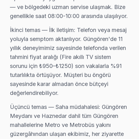
JVC görüntüleme sistemi tamir mi yoksa ikinci el sat
— ve bölgedeki uzman servise ulaşmak. Bize
Tamirde ortalama ₺1.000-2.000 harcarsınız, televizyon 
genellikle saat 08:00-10:00 arasında ulaşılıyor.
Güngören Meydanı dahil Güngören genelinde ücretsiz m
İkinci temas — İlk iletişim: Telefon veya mesaj
JVC Servisi: Güngören Yerel Bilgi
yoluyla semptom aktarılıyor. Güngören'de 11
yıllık deneyimimiz sayesinde telefonda verilen
Güngören ilçesi, İstanbul Avrupa Yakası'nın yaklaşık 30
tahmini fiyat aralığı (Fire akıllı TV sistem
sorunu için ₺950–₺1250) son vakalarla %91
JVC TV Servis Ağımız: Güngören Tüm Mahalle
tutarlılıkta örtüşüyor. Müşteri bu öngörü
Güngören'de JVC televizyon servisi arayan tüm mahalle 
sayesinde karar almadan önce bütçeyi
Mehmet Nesih Özmen, Sanayi, Tozkoparan mahallelerin
değerlendirebiliyor.
Abdurrahman Nafiz Gürman, Akıncılar, Gençosman, Gü
Üçüncü temas — Saha müdahalesi: Güngören
Güven, Haznedar, Mareşal Çakmak çevresinde de Güngö
Meydanı ve Haznedar dahil tüm Güngören
Güngören × JVC: Yerel İçerik ve Deneyim
mahallelerine Metro ve Metrobüs yakını
güzergâhından ulaşan ekibimiz, her ziyarette
JVC VA Panel teknolojisinin Güngören koşullarındaki te