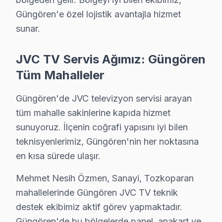
Güngören'e özel lojistik avantajla hizmet
sunar.
JVC TV Arızaları ve Çözümler
JVC TV Servis Ağımız: Güngören
Tüm Mahalleler
✓ 15+ Yıl Deneyim
✓ Yazılı Garanti Belgesi
Güngören'de JVC televizyon servisi arayan
✓ Orijinal Yedek Parça
✓ Ücretsiz Arıza Tespiti
tüm mahalle sakinlerine kapıda hizmet
sunuyoruz. İlçenin coğrafi yapısını iyi bilen
teknisyenlerimiz, Güngören'nin her noktasına
Güngören, İstanbul'un köklü ilçelerinden biri olup bölgemizdeki
en kısa sürede ulaşır.
JVC Tamir Sürecinde Şeffaflık
Mehmet Nesih Özmen, Sanayi, Tozkoparan
“Müsaade eder misiniz, televizyonda bir sorun var. Her 
mahallelerinde Güngören JVC TV teknik
Bu diyalogdan ne öğrendik? Müşteri, tamir sürecinin ne 
destek ekibimiz aktif görev yapmaktadır.
Güngören'de bu bölgelerde panel, anakart ve
Güngören’de JVC televizyonlarının dağılımı, genellikle