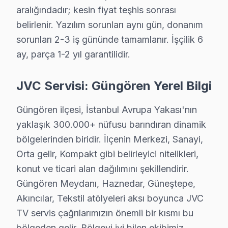
aralığındadır; kesin fiyat teşhis sonrası
belirlenir. Yazılım sorunları aynı gün, donanım
Güngören Diğer Marka Servisleri
sorunları 2-3 iş gününde tamamlanır. İşçilik 6
· Güngören Sony
· Güngören Philips
ay, parça 1-2 yıl garantilidir.
· Güngören Hi-Level
· Güngören iFFALCON
JVC Servisi: Güngören Yerel Bilgi
· Güngören Samsung
· Güngören LG
Güngören ilçesi, İstanbul Avrupa Yakası'nın
yaklaşık 300.000+ nüfusu barındıran dinamik
· Güngören Panasonic
· Güngören Toshiba
bölgelerinden biridir. İlçenin Merkezi, Sanayi,
Orta gelir, Kompakt gibi belirleyici nitelikleri,
konut ve ticari alan dağılımını şekillendirir.
Güngören Meydanı, Haznedar, Güneştepe,
Güngören'de JVC TV Servisi Hakkında Kısa
Akıncılar, Tekstil atölyeleri aksı boyunca JVC
TV servis çağrılarımızın önemli bir kısmı bu
Güngören'de JVC ekran servis sorunuza tek cümlelik ya
bölgeden gelir. Bölgeyi iyi bilen ekibimiz,