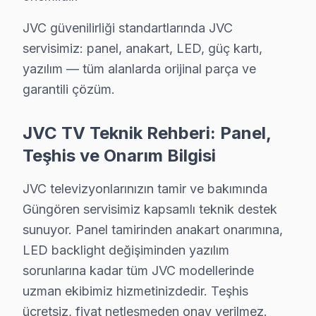
JVC güvenilirliği standartlarında JVC
Güngören JVC TV Servisi – Sık Sorulan Sorula
servisimiz: panel, anakart, LED, güç kartı,
Güngören'de JVC ekran tamir fiyatları 2025-2026 ne 
yazılım — tüm alanlarda orijinal parça ve
C: Güngören'de arıza türüne göre değişir: Güngören s
garantili çözüm.
S: Fabrika Servis JVC yetkili servisi midir?
C: Güngören'de resmi anlamda marka yetkili servisi deği
JVC TV Teknik Rehberi: Panel,
S: Güngören'de orijinal mi yoksa yan sanayi parça mı k
Teşhis ve Onarım Bilgisi
C: Güngören servisimizde yalnızca orijinal ve OEM eşdeğ
JVC televizyonlarınızın tamir ve bakımında
S: Güngören'de JVC televizyon ünitesi tamiri ne kadar
Güngören servisimiz kapsamlı teknik destek
C: Güngören'de yazılım ve güç sorunları genellikle ayn
sunuyor. Panel tamirinden anakart onarımına,
S: Güngören'de arıza tespiti ücretsiz mi?
LED backlight değişiminden yazılım
C: Evet, Güngören'de tamamen ücretsizdir. Teklif onay
sorunlarına kadar tüm JVC modellerinde
S: Güngören'de kapıya servis geliyor mu?
uzman ekibimiz hizmetinizdedir. Teşhis
C: Evet, Güngören genelinde ücretsiz kapıdan alım-tes
ücretsiz, fiyat netleşmeden onay verilmez.