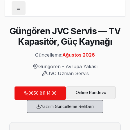
Anasayfa
Güngören JVC Servis — TV
/
Güngören
Kapasitör, Güç Kaynağı
/
JVC
Güncelleme:
Ağustos 2026
Son Güncelleme:
Ağustos 2026
Güngören
-
Avrupa Yakası
JVC
Uzman Servis
Güngören'da Mahalle Mahalle JVC TV Serv
Online Randevu
0850 811 14 36
Abdurrahman Nafiz Gürman JVC Servis
Yazılım Güncelleme Rehberi
Abdurrahman Nafiz Gürman'deki JVC TV sahiplerinin yüzde se
Güngören JVC Servis →