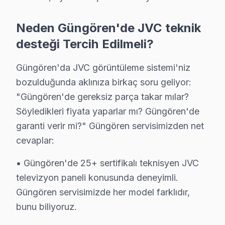
S: Güngören'de bu cihaz Smart panel yazılım sorunla
Neden Güngören'de JVC teknik
C: Evet; Güngören servisimizde Android TV, Tizen, W
desteği Tercih Edilmeli?
S: Güngören'de JVC akıllı TV'lerde en sık karşılaşılan
C: Güngören servisimizde söz konusu model HDR meta ver
Güngören'da JVC görüntüleme sistemi'niz
S: Güngören'de JVC söz konusu model 4K modeli mode
bozulduğunda aklınıza birkaç soru geliyor:
C: Güngören'de JVC 4K modeli modelinde HDR meta veri
"Güngören'de gereksiz parça takar mılar?
S: Güngören'de JVC TV Smart arayüzü çalışmıyor, n
Söyledikleri fiyata yaparlar mı? Güngören'de
C: Güngören servisimize başvurmadan önce şunları dene
garanti verir mi?" Güngören servisimizden net
cevaplar:
Güngören'de JVC Hizmete Nasıl Ulaşılır?
• Güngören'de 25+ sertifikalı teknisyen JVC
Güngören'de JVC televizyon servis ihtiyacınız için Gü
televizyon paneli konusunda deneyimli.
Telefon: 0850 811 14 36
Güngören servisimizde her model farklıdır,
• Güngören'de aynı gün JVC televizyon randevu
bunu biliyoruz.
• Belirlenen saatte uzman bu TV teknisyeni Güngören'