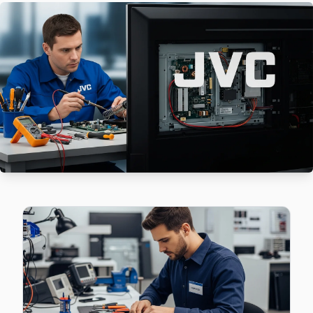
JVC TV HDMI port arızası Haznedar adresine gelen ekibimizi
Güngören TV Servis Merkezi →
Mareşal Çakmak JVC Servis
Güngören'da Mareşal Çakmak mahallesi için JVC TV fiyat tekl
Güngören JVC Servis →
Mehmet Nesih Özmen JVC Servis
Mehmet Nesih Özmen mahallesinde JVC TV arızaları için aynı
Güngören JVC Servis →
Sanayi JVC Servis
Sanayi mahallesi JVC TV servisi için ön değerlendirme tele
Sanayi JVC Açılmıyor Arıza →
Tozkoparan JVC Servis
Tozkoparan'deki JVC TV sahiplerinin yüzde sekseni tamir iç