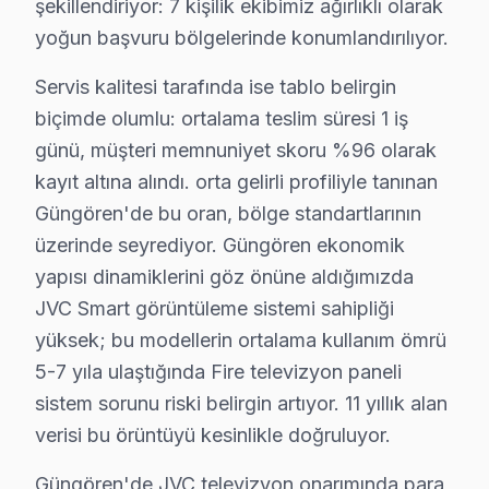
şekillendiriyor: 7 kişilik ekibimiz ağırlıklı olarak
JVC TV Onarım Süreci
yoğun başvuru bölgelerinde konumlandırılıyor.
1. Müşteri bildirir, servis ekibi arıza semptomlarını di
Servis kalitesi tarafında ise tablo belirgin
2. Termal kamera, osiloskop, ESR ölçer ile elektronik bil
biçimde olumlu: ortalama teslim süresi 1 iş
3. Arıza kaynağı tespit edilir: panel mi, anakart mı, güç
günü, müşteri memnuniyet skoru %96 olarak
4. Yazılı fiyat teklifi sunulur; onay olmadan işlem başla
kayıt altına alındı. orta gelirli profiliyle tanınan
5. Orijinal veya OEM eşdeğer JVC parça ile onarım ta
Güngören'de bu oran, bölge standartlarının
6. Tüm fonksiyonlar kapsamlı test edilir; garanti belgesi 
üzerinde seyrediyor. Güngören ekonomik
bu marka TV Bakım Tavsiyeleri
yapısı dinamiklerini göz önüne aldığımızda
JVC televizyon'ler için en yaygın kullanıcı hatası; gü
JVC Smart görüntüleme sistemi sahipliği
JVC panel'niz arızalandığında verileri (uygulama profi
yüksek; bu modellerin ortalama kullanım ömrü
söz konusu model güvenilirliği standartlarında bu TV se
5-7 yıla ulaştığında Fire televizyon paneli
sistem sorunu riski belirgin artıyor. 11 yıllık alan
JVC TV Teknik Rehberi: Panel, Teşhis ve Onarı
verisi bu örüntüyü kesinlikle doğruluyor.
JVC televizyonlarınızın tamir ve bakımında Güngören s
Güngören'de JVC televizyon onarımında para