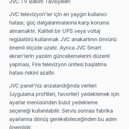
JVC TV Bakım Tavsiyeleri
» Güngören'de aynı gün teşhis, şeffaf fiyat teklifi ve hı
JVC televizyon'ler için en yaygın kullanıcı
JVC Servisi Garanti ve Sonrası Destek
hatası; güç dalgalanmalarına karşı koruma
Güngören JVC TV Servis Garanti Belgesi - 1 Yıl Parça Güvence
almamaktır. Kaliteli bir UPS veya voltaj
Güngören JVC akıllı TV düzeltme garantisi: 15 yıldır 
regülatörü kullanmak JVC anakartının ömrünü
JVC işçilik garantisi: Güngören'de 6 ay — aynı JVC so
önemli ölçüde uzatır. Ayrıca JVC Smart
bu cihaz parça güvencesi: Güngören servisimizde oriji
ekran'lerin yazılım güncellemelerini düzenli
yapması, Fire televizyon ünitesi başlatma
JVC'a özgü Fire LED TV başlatma hatası arızası dahil 
hatası riskini azaltır.
Yazılı taahhüt: Her Güngören bu TV servis işleminden 
7/24 JVC Destek Hattı: Güngören'den tamir sonrası s
JVC panel'niz arızalandığında verileri
(uygulama profilleri, favoriler) yedeklemek için
Güngören JVC Servis Bölge Kapsamı
ayarlar menüsünden bulut yedekleme
Güngören'de JVC servis kapsamımız Güngören Meydanı 
seçeneği kullanılabilir. Servis sonrası fabrika
Güngören Meydanı yakınındaki JVC kullanıcıları randev
ayarlarına dönüş gerekebileceğinden bu adım
önemlidir.
Ekibimiz Güngören Meydanı ve Haznedar odaklarına ön