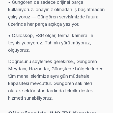
• Güngören'de sadece orijinal parça
• Güngören genelinde hızlı ve profesyonel JVC televi
kullanıyoruz. onayınız olmadan iş başlatmadan
Güngören'de Yerinde bu marka Televizyon Servis Avantaj
çalışıyoruz — Güngören servisimizde fatura
Güngören Meydanı, Haznedar, Güneştepe bölgelerinden 
üzerinde her parça açıkça yazıyor.
Kapıda ödeme seçeneğiyle gelin. 0850 811 14 36
• Osiloskop, ESR ölçer, termal kamera ile
Güngören JVC Televizyon Servisi İçin Güvenil
teşhis yapıyoruz. Tahmin yürütmüyoruz,
ölçüyoruz.
Güngören bölgesinde JVC televizyonunuz arızalandığın
Güngören'deki Tecrübemiz: Güngören ve yakın çevrede 
Doğrusunu söylemek gerekirse,, Güngören
Güngören Servis Güvencesi: Güngören'de gerçekleştiril
Meydanı, Haznedar, Güneştepe bölgelerinden
Güngören JVC Sertifikalı Kadro: bu cihaz yetkili standa
tüm mahallelerimize aynı gün müdahale
Güngören'de İtibar: Güngören ve çevresinde tercih edil
kapasitesi mevcuttur. Güngören sakinleri
olarak sektör standardında teknik destek
Kapıda ödeme seçeneğiyle gelin. 0850 811 14 36
hizmeti sunabiliyoruz.
Uzman JVC Teknisyen Ekibimiz