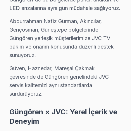
LED arızalarına aynı gün müdahale sağlıyoruz.
Bunlarla birlikte, bölgede eski model JVC televizyonl
Abdurrahman Nafiz Gürman, Akıncılar,
JVC Arızaları: Sahadan Gerçek Vakalar
Gençosman, Güneştepe bölgelerinde
Güngören bölgesinden gelen en sık teknik sorunlar ar
Güngören yerleşik müşterilerimize JVC TV
bakım ve onarım konusunda düzenli destek
1.
Panel Arızası (Ekranın kararması veya çizgili gör
sunuyoruz.
2.
Anakart Sorunu (Cihazın açılmaması)
: Cihazın aç
3.
Güç Kartı Arızası (Cihazın aniden kapanması)
: El
Güven, Haznedar, Mareşal Çakmak
4.
Backlight Sorunu (Ekranın karanlık görüntü verme
çevresinde de Güngören genelindeki JVC
servis kalitemizi aynı standartlarda
5.
Yazılım Sorunu (Donmalar ve ekran titremesi)
: Ya
sürdürüyoruz.
Bu sorunlarla ilgili net gözlemler yaparak, JVC televizy
Güngören × JVC: Yerel İçerik ve
Güngören Mahallelerinde JVC Servis Deneyim
Deneyim
Abdurrahman Nafiz Gürman'da JVC TV Servisi