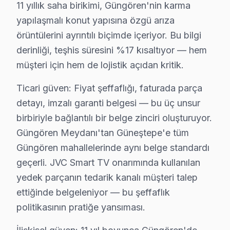
Güngören'da JVC televizyon ünitesi için fiyat almak: Ha
11 yıllık saha birikimi, Güngören'nin karma
yapılaşmalı konut yapısına özgü arıza
Güngören'da JVC Servis Güvencesi – İşçilik v
örüntülerini ayrıntılı biçimde içeriyor. Bu bilgi
JVC TV Servis Garanti Belgesi – Yazılı ve İmzalı Güvence
derinliği, teşhis süresini %17 kısaltıyor — hem
Güngören'da JVC akıllı TV tamiri yaptıranlar için Gün
müşteri için hem de lojistik açıdan kritik.
Güngören'de her onarımda ne sağlıyoruz?
Ticari güven: Fiyat şeffaflığı, faturada parça
• 2 yıl yazılı işçilik garantisi
detayı, imzalı garanti belgesi — bu üç unsur
• Güngören'de kullanılan orijinal parçalar için 2 yıl par
birbiriyle bağlantılı bir belge zinciri oluşturuyor.
• Aynı sorunun tekrarı → Güngören'de ücretsiz yeni
Güngören Meydanı'tan Güneştepe'e tüm
• Resmi fatura + garanti belgesi (kağıt/dijital)
Güngören mahallelerinde aynı belge standardı
Güngören'de garanti süreci nasıl işler?
geçerli. JVC Smart TV onarımında kullanılan
yedek parçanın tedarik kanalı müşteri talep
Onarım bittikten sonra Güngören servisimizde imzalı gar
ettiğinde belgeleniyor — bu şeffaflık
Güngören'da JVC servisi sonrası güvende olun.
politikasının pratiğe yansıması.
Güngören'da JVC Acil Teknik Destek – Bekl