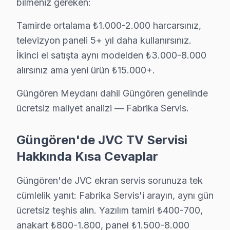
bilmeniz gereken:
Tamirde ortalama ₺1.000-2.000 harcarsınız,
Bu sayfayla ilgili hizmet sayfaları:
televizyon paneli 5+ yıl daha kullanırsınız.
↑ JVC Servis Ana Sayfası
İkinci el satışta aynı modelden ₺3.000-8.000
↑ Güngören TV Servis Merkezi
alırsınız ama yeni ürün ₺15.000+.
Güngören Meydanı dahil Güngören genelinde
ücretsiz maliyet analizi — Fabrika Servis.
Güngören Yakın İlçelerde JVC Servisi
Güngören'de JVC TV Servisi
· Arnavutköy JVC
· Avcılar JVC
Hakkında Kısa Cevaplar
· Bağcılar JVC
· Bahçelievler JVC
Güngören'de JVC ekran servis sorunuza tek
cümlelik yanıt: Fabrika Servis'i arayın, aynı gün
· Bakırköy JVC
· Başakşehir JVC
ücretsiz teşhis alın. Yazılım tamiri ₺400-700,
anakart ₺800-1.800, panel ₺1.500-8.000
· Bayrampaşa JVC
· Beşiktaş JVC