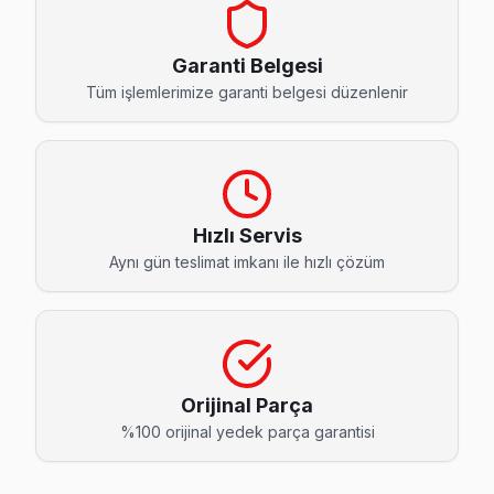
Akıncılar JVC Servis
Akıncılar'de JVC TV ekran değişimi gerekebilir mi? Güngöre
Garanti Belgesi
Akıncılar JVC Anakart Tamiri →
Tüm işlemlerimize garanti belgesi düzenlenir
Gençosman JVC Servis
JVC TV'de T-Con kart arızası Gençosman mahallesinde sık ka
Güngören JVC Servis →
Hızlı Servis
Güneştepe JVC Servis
Aynı gün teslimat imkanı ile hızlı çözüm
Güneştepe mahallesinde JVC TV arızaları için aynı gün rande
JVC Servis Merkezi →
Güven JVC Servis
Güven mahallesi JVC TV servis hattımız günlük olarak bu bö
Orijinal Parça
JVC Servis Merkezi →
%100 orijinal yedek parça garantisi
Haznedar JVC Servis