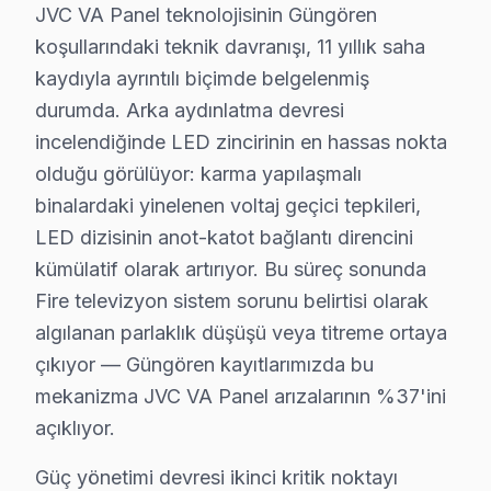
JVC VA Panel teknolojisinin Güngören
Abdurrahman Nafiz Gürman Mahallesi, son yıllarda yapıla
koşullarındaki teknik davranışı, 11 yıllık saha
Akıncılar'da JVC TV Servisi
kaydıyla ayrıntılı biçimde belgelenmiş
durumda. Arka aydınlatma devresi
Akıncılar Mahallesi, elektrik altyapısının daha gelişmi
incelendiğinde LED zincirinin en hassas nokta
Gençosman'da JVC TV Servisi
olduğu görülüyor: karma yapılaşmalı
Gençosman Mahallesi, oldukça çeşitli yapıların bulunduğ
binalardaki yinelenen voltaj geçici tepkileri,
LED dizisinin anot-katot bağlantı direncini
Güneştepe'de JVC TV Servisi
kümülatif olarak artırıyor. Bu süreç sonunda
Güneştepe Mahallesi, genellikle yeni konut projeleriyle 
Fire televizyon sistem sorunu belirtisi olarak
algılanan parlaklık düşüşü veya titreme ortaya
Güven'de JVC TV Servisi
çıkıyor — Güngören kayıtlarımızda bu
Güven Mahallesi, yapıların yeni olması sayesinde JVC t
mekanizma JVC VA Panel arızalarının %37'ini
açıklıyor.
Haznedar'da JVC TV Servisi
Haznedar Mahallesi, hem yeni hem de eski yapıları bir a
Güç yönetimi devresi ikinci kritik noktayı