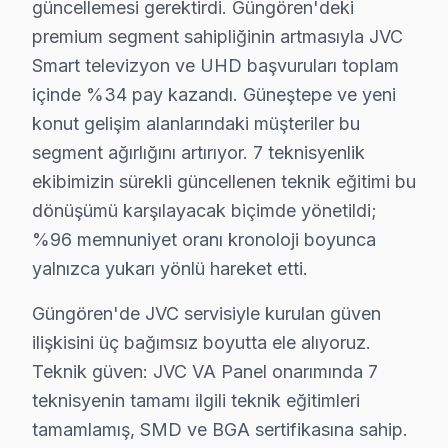
Güngören arıza türüne göre teknik müdahale bedelleri
güncellemesi gerektirdi. Güngören'deki
• T-Con kartı değişimi: ₺350 – ₺900
premium segment sahipliğinin artmasıyla JVC
• Anakart tamiri/değişimi: ₺500 – ₺1.800
Smart televizyon ve UHD başvuruları toplam
içinde %34 pay kazandı. Güneştepe ve yeni
• Kapasitör değişimi (anakart): ₺250 – ₺600
konut gelişim alanlarındaki müşteriler bu
• Ses kartı/hoparlör tamiri: ₺300 – ₺700
segment ağırlığını artırıyor. 7 teknisyenlik
• Panel (ekran) değişimi: ₺1.500 – ₺8.000 (boyut ve te
ekibimizin sürekli güncellenen teknik eğitimi bu
• Yazılım güncelleme ve hata giderme: ₺200 – ₺500
dönüşümü karşılayacak biçimde yönetildi;
• LED backlight tamiri: ₺500 – ₺2.000
%96 memnuniyet oranı kronoloji boyunca
• Güç kartı (power board) tamiri: ₺400 – ₺1.200
yalnızca yukarı yönlü hareket etti.
Güngören'de fiyata dahil olanlar:
Güngören'de JVC servisiyle kurulan güven
• Arıza tespiti (teşhis)
ilişkisini üç bağımsız boyutta ele alıyoruz.
• İşçilik maliyeti
Teknik güven: JVC VA Panel onarımında 7
• 2 yıl garanti (parça + işçilik)
teknisyenin tamamı ilgili teknik eğitimleri
• Sigortalı taşıma (gerekirse)
tamamlamış, SMD ve BGA sertifikasına sahip.