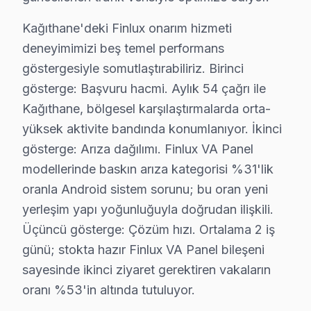
• Kağıthane'de sadece orijinal parça kullanıyoruz. te
• Osiloskop, ESR ölçer, termal kamera ile teşhis yap
Kağıthane'deki Finlux onarım hizmeti
Çok sorulan bir şey var:, Kağıthane Deresi, Sadabad, İ
deneyimimizi beş temel performans
göstergesiyle somutlaştırabiliriz. Birinci
Kağıthane × Finlux: Yerel İçerik ve Deneyim
gösterge: Başvuru hacmi. Aylık 54 çağrı ile
Kağıthane, bölgesel karşılaştırmalarda orta-
Kağıthane'de Finlux onarımlarından derlenen teknik ver
yüksek aktivite bandında konumlanıyor. İkinci
Kağıthane Deresi bölgesindeki ölçüm sonuçlarımız bu bu
gösterge: Arıza dağılımı. Finlux VA Panel
Finlux IPS panelinde ek bir teknik inceleme noktası v
modellerinde baskın arıza kategorisi %31'lik
Kağıthane coğrafyasını Finlux servis perspektifinden o
oranla Android sistem sorunu; bu oran yeni
Sadabad ikinci kritik referans: yeni yerleşim yapı yoğ
yerleşim yapı yoğunluğuyla doğrudan ilişkili.
İş kuleleri ise ilçenin "değişim bölgesi": kentsel dönü
Üçüncü gösterge: Çözüm hızı. Ortalama 2 iş
Kağıthane'deki söz konusu model onarım hizmeti deneyim
günü; stokta hazır Finlux VA Panel bileşeni
Dördüncü gösterge: Maliyet tutarlılığı. Android sistem
sayesinde ikinci ziyaret gerektiren vakaların
Kağıthane Deresi ve Sadabad odaklı coğrafi yoğunlaşma,
oranı %53'in altında tutuluyor.
Kağıthane'de söz konusu model servis tercihinde güven, 