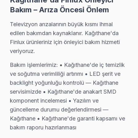
Kağıthane Diğer Marka Servisleri
Bakım – Arıza Öncesi Önlem
· Kağıthane Sony
· Kağıthane Philips
Televizyon arızalarının büyük kısmı ihmal
· Kağıthane Hi-Level
· Kağıthane iFFALCON
edilen bakımdan kaynaklanır. Kağıthane'da
Finlux ürünleriniz için önleyici bakım hizmeti
· Kağıthane Samsung
· Kağıthane LG
veriyoruz.
· Kağıthane Panasonic
· Kağıthane Toshiba
Bakım işlemlerimiz: • Kağıthane'de iç temizlik
ve soğutma verimliliği artırımı • LED şerit ve
backlight yoğunluğu kontrolü — Kağıthane
servisimizde • Kağıthane'de anakart SMD
Finlux TV Arızası: Kağıthane'de Ne Yapmalıs
komponent incelemesi • Yazılım ve
güncelleme durumu değerlendirmesi —
Kağıthane'de Finlux TV arızasında yapmanız gereken 
Kağıthane • Kağıthane'de garanti kapsamı ve
bakım raporu hazırlanması