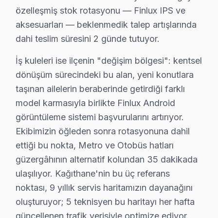
• Kağıthane'de aynı gün servis randevusu
özelleşmiş stok rotasyonu — Finlux IPS ve
• Kağıthane'de taşıma masrafı ve riski yok
aksesuarları — beklenmedik talep artışlarında
dahi teslim süresini 2 günde tutuyor.
• Kağıthane'de arıza anında teşhis ve müdahale
• Kağıthane servisimizde orijinal yedek parça ile hizme
İş kuleleri ise ilçenin "değişim bölgesi": kentsel
• Kağıthane'de 2 yıl işçilik garantisi
dönüşüm sürecindeki bu alan, yeni konutlara
Kağıthane'da Finlux yetkili servis kalitesinde hizmet al
taşınan ailelerin beraberinde getirdiği farklı
model karmasıyla birlikte Finlux Android
Kağıthane'de Finlux Servis: Bölge Bilgisi
görüntüleme sistemi başvurularını artırıyor.
Kağıthane, yaklaşık 450.000+ nüfusu barındıran İstanbu
Ekibimizin öğleden sonra rotasyonuna dahil
ettiği bu nokta, Metro ve Otobüs hatları
Neden Kağıthane'de Finlux teknik desteği Ter
güzergâhının alternatif kolundan 35 dakikada
ulaşılıyor. Kağıthane'nin bu üç referans
Kağıthane Finlux TV Ekran Anakart Profesyonel Servis ve Tami
noktası, 9 yıllık servis haritamızın dayanağını
Kağıthane'da Finlux televizyon ünitesi'niz bozulduğund
oluşturuyor; 5 teknisyen bu haritayı her hafta
• Kağıthane'de 25+ sertifikalı teknisyen Finlux panel 
güncellenen trafik verisiyle optimize ediyor.