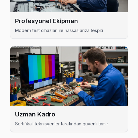
Nurtepe Finlux Açılmıyor Arıza →
Ortabayır Finlux Servis
Profesyonel Ekipman
Finlux TV HDMI port arızası Ortabayır adresine gelen ekibim
Modern test cihazları ile hassas arıza tespiti
Kağıthane Finlux Servis →
Sanayi Finlux Servis
Sanayi mahallesi Finlux TV servis hattımız günlük olarak bu 
Kağıthane Finlux Servis →
Seyrantepe Finlux Servis
Seyrantepe sakinlerine özel: Finlux TV tamirinde parça deği
Finlux Servis Merkezi →
Şirintepe Finlux Servis
Uzman Kadro
Şirintepe mahallesi Finlux TV servisi için ön değerlendirme
Sertifikalı teknisyenler tarafından güvenli tamir
Şirintepe Finlux Açılmıyor Arıza →