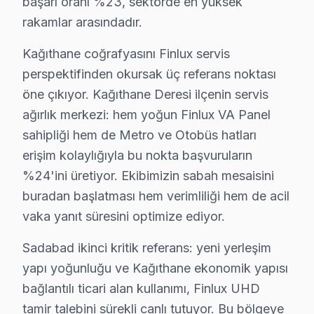
başarı oranı %23, sektörde en yüksek
rakamlar arasındadır.
Kağıthane'da Finlux Önleyici Bakım – Arıza Ö
Kağıthane coğrafyasını Finlux servis
Televizyon arızalarının büyük kısmı ihmal edilen bakım
perspektifinden okursak üç referans noktası
Bakım işlemlerimiz:
öne çıkıyor. Kağıthane Deresi ilçenin servis
• Kağıthane'de iç temizlik ve soğutma verimliliği artırım
ağırlık merkezi: hem yoğun Finlux VA Panel
• LED şerit ve backlight yoğunluğu kontrolü — Kağıth
sahipliği hem de Metro ve Otobüs hatları
• Kağıthane'de anakart SMD komponent incelemesi
erişim kolaylığıyla bu nokta başvuruların
• Yazılım ve güncelleme durumu değerlendirmesi — K
%24'ini üretiyor. Ekibimizin sabah mesaisini
buradan başlatması hem verimliliği hem de acil
• Kağıthane'de garanti kapsamı ve bakım raporu hazı
vaka yanıt süresini optimize ediyor.
Yılda en az bir kez profesyonel bakım, Finlux panel'ni
Sadabad ikinci kritik referans: yeni yerleşim
Kağıthane Finlux Servis Hizmeti – Yerinde Tam
yapı yoğunluğu ve Kağıthane ekonomik yapısı
Kağıthane'de aniden arızalanan Finlux LED TV ürünlerin
bağlantılı ticari alan kullanımı, Finlux UHD
Kağıthane'de yerinde servis avantajları:
tamir talebini sürekli canlı tutuyor. Bu bölgeye