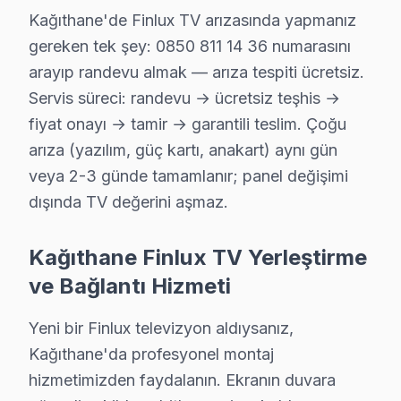
Kağıthane'de Finlux TV arızasında yapmanız
gereken tek şey: 0850 811 14 36 numarasını
Finlux Uzman Teknisyen Ekibi — Kağıthane
arayıp randevu almak — arıza tespiti ücretsiz.
Cenk D. — Finlux Servis Uzmanı
Servis süreci: randevu → ücretsiz teşhis →
12 yıllık Finlux TV tamir deneyimi. Kağıthane ve çevre ilçele
fiyat onayı → tamir → garantili teslim. Çoğu
· Finlux fabrika servis sertifikası
arıza (yazılım, güç kartı, anakart) aynı gün
· Orijinal ve OEM yedek parça tedarikçisi
veya 2-3 günde tamamlanır; panel değişimi
· 2010'dan günümüze tüm Finlux modelleri
dışında TV değerini aşmaz.
Kağıthane Servis İstatistikleri
Kağıthane Finlux TV Yerleştirme
· Kağıthane'de
570+
Finlux TV tamiri
· Müşteri memnuniyeti
%98
ve Bağlantı Hizmeti
· Ortalama tamir süresi:
2–3 iş günü
· Tüm işlemler
2 yıl garantili
Yeni bir Finlux televizyon aldıysanız,
Kağıthane'da profesyonel montaj
hizmetimizden faydalanın. Ekranın duvara
Bu sayfayla ilgili hizmet sayfaları: