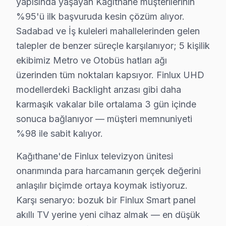
yapısında yaşayan Kağıthane müşterilerinin
Finlux'a özgü Güç kartı arızası arızası dahil tüm işlem
%95'ü ilk başvuruda kesin çözüm alıyor.
Yazılı taahhüt: Her Kağıthane Finlux servis işleminden 
Sadabad ve İş kuleleri mahallelerinden gelen
7/24 bu marka Destek Hattı: Kağıthane'den tamir son
talepler de benzer süreçle karşılanıyor; 5 kişilik
ekibimiz Metro ve Otobüs hatları ağı
Kağıthane'de Finlux Orijinal Parça – 2 Yıl De
üzerinden tüm noktaları kapsıyor. Finlux UHD
modellerdeki Backlight arızası gibi daha
Finlux TV Tamir Fiyatı – Kağıthane Servisinde 
karmaşık vakalar bile ortalama 3 gün içinde
Kağıthane'de Finlux TV onarım işlemi maliyetini merak e
sonuca bağlanıyor — müşteri memnuniyeti
Kağıthane arıza türüne göre tamir bedelleri (2025):
%98 ile sabit kalıyor.
• Panel (ekran) değişimi: ₺1.500 – ₺8.000 (boyut ve te
Kağıthane'de Finlux televizyon ünitesi
• LED backlight tamiri: ₺500 – ₺2.000
onarımında para harcamanın gerçek değerini
• Anakart tamiri/değişimi: ₺500 – ₺1.800
anlaşılır biçimde ortaya koymak istiyoruz.
• Güç kartı (power board) tamiri: ₺400 – ₺1.200
Karşı senaryo: bozuk bir Finlux Smart panel
• T-Con kartı değişimi: ₺350 – ₺900
akıllı TV yerine yeni cihaz almak — en düşük