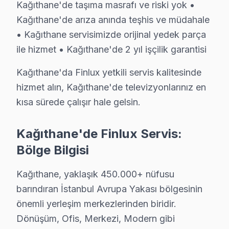
Kağıthane'de taşıma masrafı ve riski yok •
Kağıthane bölgesinde, Finlux ekran kullanıcıları arası
Kağıthane'de arıza anında teşhis ve müdahale
1.
Panel Yanık Sorunu
: Televizyon ekranında kararma 
• Kağıthane servisimizde orijinal yedek parça
2.
Yazılım Hatası
: televizyon’nin başlatılmaması veya 
ile hizmet • Kağıthane'de 2 yıl işçilik garantisi
3.
Güç Kartı Arızası
: Televizyonun açılmaması veya an
Kağıthane'da Finlux yetkili servis kalitesinde
4.
Backlight Sorunu
: Ekranın belirli bölgelerinin kar
hizmet alın, Kağıthane'de televizyonlarınız en
5.
Anakart Arızası
: Uzaktan kumanda ile kontrol edil
kısa sürede çalışır hale gelsin.
Kağıthane'de Finlux televizyonunuz’ler, enerji tüketim
Kağıthane'de Finlux Servis:
Kağıthane Mahallelerinde Finlux Servis: Sürdü
Bölge Bilgisi
Çağlayan'da Finlux TV Servisi
Kağıthane, yaklaşık 450.000+ nüfusu
barındıran İstanbul Avrupa Yakası bölgesinin
Çağlayan Mahallesi'nde, Finlux ekran'lerde en sık karşı
önemli yerleşim merkezlerinden biridir.
Çeliktepe'de Finlux TV Servisi
Dönüşüm, Ofis, Merkezi, Modern gibi