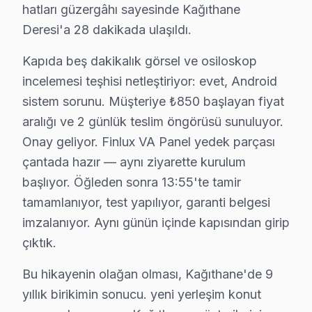
hatları güzergâhı sayesinde Kağıthane
Chip-level tamir kapasitemizle Kağıthane'deki bu TV akıl
Deresi'a 28 dakikada ulaşıldı.
Kağıthane'de Finlux Servis Hizmetleri
Kapıda beş dakikalık görsel ve osiloskop
incelemesi teşhisi netleştiriyor: evet, Android
Kağıthane bölgesinde Finlux görüntüleme sistemi tami
sistem sorunu. Müşteriye ₺850 başlayan fiyat
Finlux VA Panel ve IPS Panel Tamiri: Finlux'ın kulla
aralığı ve 2 günlük teslim öngörüsü sunuluyor.
Anakart ve Güç Kartı Onarımı: BGA reballing ve SMD le
Onay geliyor. Finlux VA Panel yedek parçası
Finlux Yazılım ve Sistem Desteği: Smart televizyon, UH
çantada hazır — aynı ziyarette kurulum
» Kağıthane'e ve çevre mahallelere yerinde servis des
başlıyor. Öğleden sonra 13:55'te tamir
tamamlanıyor, test yapılıyor, garanti belgesi
Finlux Servisi Garanti ve Sonrası Destek
imzalanıyor. Aynı günün içinde kapısından girip
Kağıthane Finlux TV Servis Garanti Belgesi - 1 Yıl Parça Güven
çıktık.
Kağıthane Finlux TV tamir garantisi: 15 yıldır tuttuğum
Bu hikayenin olağan olması, Kağıthane'de 9
Finlux işçilik garantisi: Kağıthane'de 6 ay — aynı Finl
yıllık birikimin sonucu. yeni yerleşim konut
Finlux parça güvencesi: Kağıthane servisimizde orijina