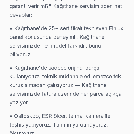
Hürriyet'te Finlux TV Servisi
garanti verir mi?" Kağıthane servisimizden net
Hürriyet Mahallesi'nde, Finlux televizyonunuz kullanıcıl
cevaplar:
• Kağıthane'de 25+ sertifikalı teknisyen Finlux
Huzur'da Finlux TV Servisi
panel konusunda deneyimli. Kağıthane
Huzur Mahallesi'nde, Finlux ekran'lerdeki en yaygın soru
servisimizde her model farklıdır, bunu
Nurtepe'de Finlux TV Servisi
biliyoruz.
Nurtepe Mahallesi'nde, Finlux televizyonunuz'lerin en ç
• Kağıthane'de sadece orijinal parça
kullanıyoruz. teknik müdahale edilemezse tek
Ortabayır'da Finlux TV Servisi
kuruş almadan çalışıyoruz — Kağıthane
Ortabayır Mahallesi, Finlux ekran kullanıcılarının sıklı
servisimizde fatura üzerinde her parça açıkça
Sanayi'de Finlux TV Servisi
yazıyor.
Sanayi Mahallesi'nde, Finlux TV'ler genellikle ekran ışı
• Osiloskop, ESR ölçer, termal kamera ile
teşhis yapıyoruz. Tahmin yürütmüyoruz,
Seyrantepe'de Finlux TV Servisi
ölçüyoruz.