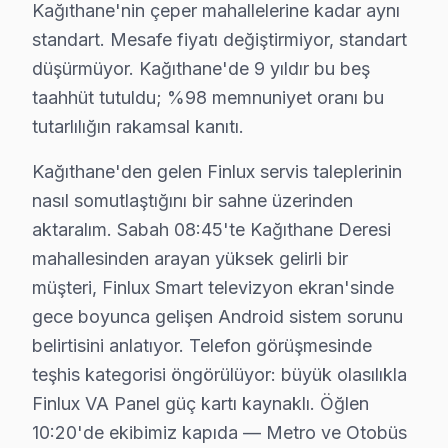
6. Tüm fonksiyonlar kapsamlı test edilir; garanti belgesi 
Kağıthane'nin çeper mahallelerine kadar aynı
söz konusu model akıllı TV Bakım Tavsiyeleri
standart. Mesafe fiyatı değiştirmiyor, standart
düşürmüyor. Kağıthane'de 9 yıldır bu beş
bu TV LED TV'ler için en yaygın kullanıcı hatası; güç 
taahhüt tutuldu; %98 memnuniyet oranı bu
söz konusu model televizyon paneli'niz arızalandığında
tutarlılığın rakamsal kanıtı.
bu TV güvenilirliği standartlarında bu cihaz servisimiz
Kağıthane'den gelen Finlux servis taleplerinin
Kağıthane Finlux TV Arızaları – Televizyonun
nasıl somutlaştığını bir sahne üzerinden
Finlux televizyonunuz beklenmedik bir anda arıza mı 
aktaralım. Sabah 08:45'te Kağıthane Deresi
Finlux televizyon ünitesi'lerde gözlemlenen başlıca tek
mahallesinden arayan yüksek gelirli bir
• Kağıthane'de Ekran Arızaları: Panel çizgisi, renk bo
müşteri, Finlux Smart televizyon ekran'sinde
gece boyunca gelişen Android sistem sorunu
• Kağıthane'de Güç Sorunları: Kırmızı ışık yanıp sönü
belirtisini anlatıyor. Telefon görüşmesinde
• Kağıthane'de Ses Arızaları: Hoparlör bozukluğu, ses
teşhis kategorisi öngörülüyor: büyük olasılıkla
• Kağıthane'de Kart Arızaları: T-Con kartı, power boa
Finlux VA Panel güç kartı kaynaklı. Öğlen
• Kağıthane'de Yazılım Sorunları: Uygulama açılmıyor
10:20'de ekibimiz kapıda — Metro ve Otobüs
• Kağıthane'de Bağlantı Sorunları: HDMI algılanmıyor,