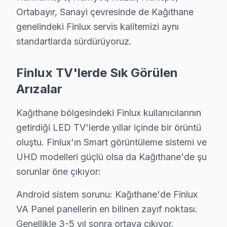
Ortabayır, Sanayi çevresinde de Kağıthane
Kağıthane Finlux TV Servisi – Sık Sorulan Soru
genelindeki Finlux servis kalitemizi aynı
S: Kağıthane'de sabah aradığımda aynı gün servis 
standartlarda sürdürüyoruz.
C: Evet, Kağıthane'de sabah 9-10 arası arama yaparsan
Finlux TV'lerde Sık Görülen
S: Kağıthane'de servis ücreti ödenmesine nasıl karar v
Arızalar
C: Kağıthane servisimizde arıza tespiti sonrası, yapılac
S: Kağıthane'de onarım belgesi ve fatura ne zaman ver
Kağıthane bölgesindeki Finlux kullanıcılarının
C: Tamir tamamlandıktan sonra. Belgede yapılan işlem, k
getirdiği LED TV'lerde yıllar içinde bir örüntü
S: Kağıthane'de tamir sırasında başka sorun bulunurs
oluştu. Finlux'ın Smart görüntüleme sistemi ve
C: Kağıthane müşterisine haber verilerek, ek sorunun 
UHD modelleri güçlü olsa da Kağıthane'de şu
S: Kağıthane'de televizyon paneli'yi servis atölyesin
sorunlar öne çıkıyor:
C: Hayır, Kağıthane genelinde ücretsiz kapıdan alım-t
Android sistem sorunu: Kağıthane'de Finlux
S: Kağıthane'de arıza giderme sonrası problem devam
VA Panel panellerin en bilinen zayıf noktası.
C: Kağıthane servisimizde garanti süresi içinde aynı so
Genellikle 3-5 yıl sonra ortaya çıkıyor.