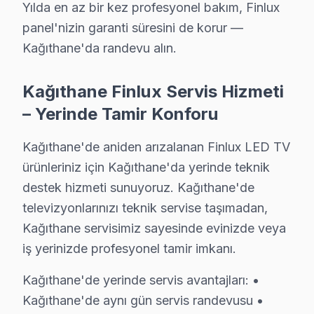
Yılda en az bir kez profesyonel bakım, Finlux
Finlux Televizyon Servis Rehberi
panel'nizin garanti süresini de korur —
Kağıthane'da randevu alın.
✓ 15+ Yıl Deneyim
✓ Yazılı Garanti Belgesi
Kağıthane Finlux Servis Hizmeti
✓ Orijinal Yedek Parça
– Yerinde Tamir Konforu
✓ Ücretsiz Arıza Tespiti
Kağıthane'de aniden arızalanan Finlux LED TV
Kağıthane, İstanbul'un köklü ilçelerinden biri olup bölgemizdeki
ürünleriniz için Kağıthane'da yerinde teknik
destek hizmeti sunuyoruz. Kağıthane'de
Tamir mi Satın Al mı? Çevre ve Maliyet Hesab
televizyonlarınızı teknik servise taşımadan,
Günümüzde, televizyon tamirinin maliyet etkinliği ve ç
Kağıthane servisimiz sayesinde evinizde veya
Kağıthane’nin coğrafi konumu ve ulaşım ağı göz önüne al
iş yerinizde profesyonel tamir imkanı.
Bu durumda, tamir işlemi yapmak, hem maliyet açısında
Kağıthane'de yerinde servis avantajları: •
Kağıthane'de aynı gün servis randevusu •
Finlux TV Enerji Tüketimi ve Kağıthane Kullanıc