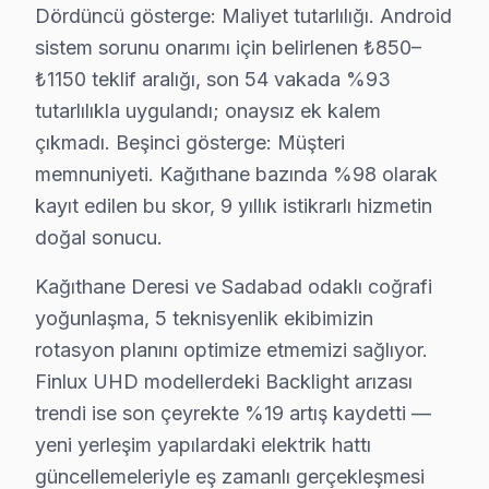
Dördüncü gösterge: Maliyet tutarlılığı. Android
İkinci taahhüt — Garanti kapsamı: İşçilik 6 ay, orijina
sistem sorunu onarımı için belirlenen ₺850–
Beşinci taahhüt — Bölge eşitliği: Kağıthane Deresi'tan
₺1150 teklif aralığı, son 54 vakada %93
Kağıthane'den gelen bu marka servis taleplerinin nası
tutarlılıkla uygulandı; onaysız ek kalem
Kapıda beş dakikalık görsel ve osiloskop incelemesi te
çıkmadı. Beşinci gösterge: Müşteri
Bu hikayenin olağan olması, Kağıthane'de 9 yıllık bir
memnuniyeti. Kağıthane bazında %98 olarak
kayıt edilen bu skor, 9 yıllık istikrarlı hizmetin
Kağıthane'de söz konusu model televizyon ünitesi ona
doğal sonucu.
Ama değer hesabı yalnızca ilk satın alma fiyatıyla bit
yüksek gelirli profilli Kağıthane'de müşterilerimiz bu
Kağıthane Deresi ve Sadabad odaklı coğrafi
Kağıthane'deki bu marka servis hacmi takvim boyunca be
yoğunlaşma, 5 teknisyenlik ekibimizin
İkinci pik — Mart sonu: Bahar temizliği sırasında hasar
rotasyon planını optimize etmemizi sağlıyor.
Finlux UHD modellerdeki Backlight arızası
Üçüncü pik — Haziran: Ramazan Bayramı ve yaz tatili ba
trendi ise son çeyrekte %19 artış kaydetti —
Beşinci pik — Kasım: Alışveriş sezonu kampanyaları ön
yeni yerleşim yapılardaki elektrik hattı
Finlux TV Servis Ağımız: Kağıthane Tüm Mahal
güncellemeleriyle eş zamanlı gerçekleşmesi