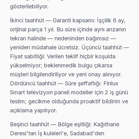
Finlux televizyonlarınızın müdahale ve bakımında Kağı
gösterilebiliyor.
Finlux TV Teknik Profil ve Servis Rehberi
İkinci taahhüt — Garanti kapsamı: İşçilik 6 ay,
orijinal parça 1 yıl. Bu süre içinde aynı arızanın
Finlux ekran Teknik Servis Rehberi
tekrarı halinde — nedeninden bağımsız —
Finlux televizyon ünitesi'lerde En Sık Karşılaşılan Arız
yeniden müdahale ücretsiz. Üçüncü taahhüt —
Finlux servisimizde en yaygın HDR mod geçiş hatası arız
Fiyat sabitliği: Verilen teklif hiçbir koşulda
bu marka Servis Yaklaşımımız
yükselmiyor; beklenmedik bulgu çıkarsa
söz konusu model'un İskandinav estetiği ilkeleri doğrul
müşteri bilgilendiriliyor ve yeni onay alınıyor.
Finlux TV Onarım Süreci
Dördüncü taahhüt — Süre şeffaflığı: Finlux
1. Müşteri bildirir, servis ekibi arıza semptomlarını di
Smart televizyon paneli modeller için 2 iş günü
2. Termal kamera, osiloskop, ESR ölçer ile elektronik bil
teslim; gecikme olduğunda proaktif bildirim ve
açıklama yapılıyor.
3. Arıza kaynağı tespit edilir: panel mi, anakart mı, güç
4. Yazılı fiyat teklifi sunulur; onay olmadan işlem başla
Beşinci taahhüt — Bölge eşitliği: Kağıthane
5. Orijinal veya OEM eşdeğer Finlux parça ile onarım 
Deresi'tan İş kuleleri'e, Sadabad'den