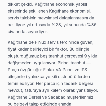
dikkat çekici. Kağıthane ekonomik yapısı
Kağıthane'de Finlux televizyon servisi arayan tüm mahal
ekseninde şekillenen Kağıthane ekonomisi,
Seyrantepe, Şirintepe, Talatpaşa, Telsizler, Yahya Ke
servis talebinin mevsimsel dalgalanmasını da
Çağlayan, Çeliktepe, Emniyet Evleri, Gültepe, Gürsel
belirliyor: yıl ortasında %23, yıl sonunda %36
Harmantepe, Hürriyet, Huzur, Nurtepe, Ortabayır, Sana
civarında seyrediyor.
Finlux TV'lerde Sık Görülen Arızalar
Kağıthane'de Finlux servis tercihinde güven,
fiyat kadar belirleyici bir faktör. Bu bilinçle
Kağıthane bölgesindeki Finlux kullanıcılarının getirdi
oluşturduğumuz beş taahhüt çerçevesi 9 yıldır
Android sistem sorunu: Kağıthane'de Finlux VA Panel pane
değişmeden uygulanıyor. Birinci taahhüt —
Backlight arızası: Kağıthane'de UHD sistemini kullan
Parça özgünlüğü: Finlux VA Panel ve IPS
T-Con kart: Kağıthane'de IPS ekranlarda daha sık rast
bileşenleri yalnızca yetkili distribütörlerden
Güç kartı: Kağıthane'de bu sorunla başvuran müşteriler
temin ediliyor. Her parça için tedarik belgesi
» Kağıthane'de tüm bu marka model ve serilerinde VA P
mevcut; faturaya ayrı kalem olarak yansıtılıyor.
Kağıthane Deresi ve Sadabad müşterilerimiz
Finlux TV Teknik Rehberi: Panel, Teşhis ve Ona
bu belgeyi talep ettiğinde anında