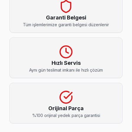
Çeliktepe Finlux Servis
Çeliktepe mahallesi Finlux TV servisinde şeffaf çalışıyoruz:
Garanti Belgesi
Finlux Servis Merkezi →
Tüm işlemlerimize garanti belgesi düzenlenir
Emniyet Evleri Finlux Servis
Kağıthane'da Emniyet Evleri mahallesi Finlux kullanıcıları 
Kağıthane Finlux Servis →
Hızlı Servis
Gültepe Finlux Servis
Aynı gün teslimat imkanı ile hızlı çözüm
Kağıthane'nın Gültepe bölgesindeki Finlux müşterilerimiz ta
Kağıthane Finlux Servis →
Gürsel Finlux Servis
Finlux TV'niz Gürsel'de arıza yaptıysa taşımanıza gerek yok
Orijinal Parça
Kağıthane Finlux Servis →
%100 orijinal yedek parça garantisi
Hamidiye Finlux Servis