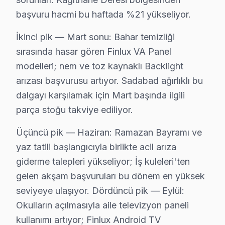
• Kağıthane servisimizde 7/24 çağrı merkezi desteği
başvuru hacmi bu haftada %21 yükseliyor.
Gün içinde Kağıthane'da Finlux servis randevusu alm
İkinci pik — Mart sonu: Bahar temizliği
sırasında hasar gören Finlux VA Panel
Kağıthane Finlux TV Uzmanı – 15 Yıllık Deney
modelleri; nem ve toz kaynaklı Backlight
Kağıthane'da Finlux servis hizmetlerimiz, alanında uzm
arızası başvurusu artıyor. Sadabad ağırlıklı bu
Teknisyen kadromuzun özellikleri:
dalgayı karşılamak için Mart başında ilgili
• Kağıthane'de OLED, QLED ve Mini-LED panel uzman
parça stoğu takviye ediliyor.
• SMD lehimleme ve BGA reballing sertifikası
Üçüncü pik — Haziran: Ramazan Bayramı ve
• Kağıthane'de Finlux yazılım ve firmware uzmanı
yaz tatili başlangıcıyla birlikte acil arıza
• Kağıthane servisimizde binlerce başarılı tamir refera
giderme talepleri yükseliyor; İş kuleleri'ten
• Her teknisyen sigortalı ve kayıtlı
gelen akşam başvuruları bu dönem en yüksek
Kağıthane'da bu cihaz televizyonlarınızı emin ellere te
seviyeye ulaşıyor. Dördüncü pik — Eylül:
Okulların açılmasıyla aile televizyon paneli
Kağıthane Merkezli Finlux Hizmet Bölgesi
kullanımı artıyor; Finlux Android TV