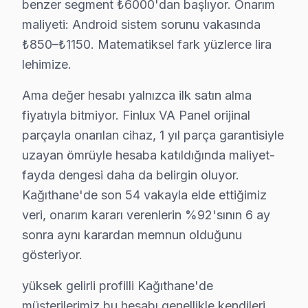
• Ses kartı/hoparlör tamiri: ₺300 – ₺700
benzer segment ₺6000'dan başlıyor. Onarım
maliyeti: Android sistem sorunu vakasında
• Yazılım güncelleme ve hata giderme: ₺200 – ₺500
₺850–₺1150. Matematiksel fark yüzlerce lira
• Kapasitör değişimi (anakart): ₺250 – ₺600
lehimize.
Kağıthane'de fiyata dahil olanlar:
• Arıza tespiti (teşhis)
Ama değer hesabı yalnızca ilk satın alma
• İşçilik maliyeti
fiyatıyla bitmiyor. Finlux VA Panel orijinal
• 2 yıl garanti (parça + işçilik)
parçayla onarılan cihaz, 1 yıl parça garantisiyle
uzayan ömrüyle hesaba katıldığında maliyet-
• Sigortalı taşıma (gerekirse)
fayda dengesi daha da belirgin oluyor.
Kağıthane'da Finlux TV için fiyat almak: Hattımızı arayı
Kağıthane'de son 54 vakayla elde ettiğimiz
Kağıthane'da Finlux Servis Garantisi – 2 Yıl 
veri, onarım kararı verenlerin %92'sının 6 ay
sonra aynı karardan memnun olduğunu
Finlux TV Servis Garanti Belgesi – Yazılı ve İmzalı Güvence
gösteriyor.
Kağıthane'da yaptığımız Finlux ekran onarımlarında Ka
Kağıthane garanti detayları:
yüksek gelirli profilli Kağıthane'de
müşterilerimiz bu hesabı genellikle kendileri
• Kağıthane'de 24 aya kadar işçilik güvencesi