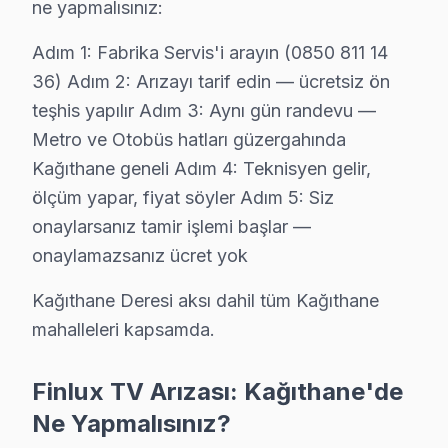
ne yapmalısınız:
Kağıthane Finlux TV Servis Hizmet Bölgesi
Adım 1: Fabrika Servis'i arayın (0850 811 14
Kağıthane bölgesine kapıya gelen Finlux TV tamir servisi hizmet
36) Adım 2: Arızayı tarif edin — ücretsiz ön
teşhis yapılır Adım 3: Aynı gün randevu —
Metro ve Otobüs hatları güzergahında
Kağıthane geneli Adım 4: Teknisyen gelir,
ölçüm yapar, fiyat söyler Adım 5: Siz
onaylarsanız tamir işlemi başlar —
onaylamazsanız ücret yok
Kağıthane Deresi aksı dahil tüm Kağıthane
mahalleleri kapsamda.
Finlux TV Arızası: Kağıthane'de
Ne Yapmalısınız?