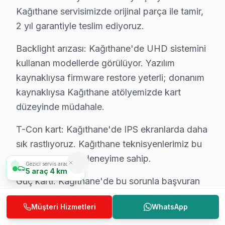
S: Kağıthane'de Finlux ekran'lerde en sık karşılaşıl
Kağıthane servisimizde orijinal parça ile tamir,
C: Kağıthane servisimizde Finlux VIDAA uygulama çökmes
2 yıl garantiyle teslim ediyoruz.
S: Kağıthane'de bu marka 4K modeli modelinde hangi 
Backlight arızası: Kağıthane'de UHD sistemini
C: Kağıthane'de Finlux 4K modeli modelinde VIDAA uygu
kullanan modellerde görülüyor. Yazılım
S: Kağıthane'de Finlux panel Smart arayüzü çalışmıy
kaynaklıysa firmware restore yeterli; donanım
C: Kağıthane servisimize başvurmadan önce şunları den
kaynaklıysa Kağıthane atölyemizde kart
düzeyinde müdahale.
Kağıthane'de Finlux Hizmete Nasıl Ulaşılır?
T-Con kart: Kağıthane'de IPS ekranlarda daha
Kağıthane sakinleri için Finlux televizyon servisi her a
sık rastlıyoruz. Kağıthane teknisyenlerimiz bu
Telefon: 0850 811 14 36
arıza tipine özel deneyime sahip.
• Kağıthane'de WhatsApp üzerinden de destek
Gezici servis aracımız
5
araç
4 km
Güç kartı: Kağıthane'de bu sorunla başvuran
• Kağıthane genelinde aynı gün Finlux televizyon servi
müşteriler için hızlı randevu ve ücretsiz teşhis.
• Kağıthane'ye belirlenen saatte söz konusu model u
Müşteri Hizmetleri
WhatsApp
Kağıthane Yerinde Servis Detayları: Kağıthane'de bu TV 
» Kağıthane'de tüm Finlux model ve serilerinde