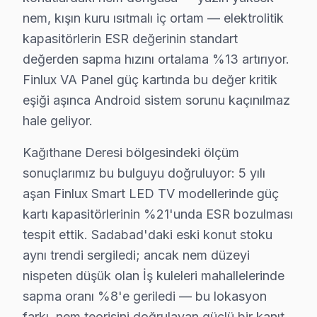
Finlux Parça Ömrü ve Bakım Maliyetleri
nem, kışın kuru ısıtmalı iç ortam — elektrolitik
kapasitörlerin ESR değerinin standart
Finlux TV’lerin bakım maliyetleri ve tamir fiyatları, Ka
değerden sapma hızını ortalama %13 artırıyor.
Anakart tamiri, model serisine göre değişim göstermekte
Finlux VA Panel güç kartında bu değer kritik
Yazılım veya firmware güncellemeleri, genellikle daha az
eşiği aşınca Android sistem sorunu kaçınılmaz
hale geliyor.
Kağıthane'de Fabrika Servis: Uzun Ömürlü TV
Kağıthane Deresi bölgesindeki ölçüm
Kağıthane'de bulunan Fabrika Servis, sürdürülebilir bir
sonuçlarımız bu bulguyu doğruluyor: 5 yılı
Fabrika Servis olarak sunduğumuz avantajlar arasında 
aşan Finlux Smart LED TV modellerinde güç
Bilinçli tüketim ve çevre dostu yaklaşımların önemi he
kartı kapasitörlerinin %21'unda ESR bozulması
tespit ettik. Sadabad'daki eski konut stoku
Kağıthane Finlux servis - TV Tamiri
aynı trendi sergiledi; ancak nem düzeyi
Finlux TV arızanız için Kağıthane'da adım adım ne yap
nispeten düşük olan İş kuleleri mahallelerinde
sapma oranı %8'e geriledi — bu lokasyon
Adım 1: Fabrika Servis'i arayın (0850 811 14 36)
farkı, nem teorisini doğrulayan güçlü bir kanıt