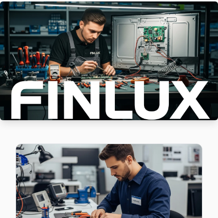
Finlux marka TV'niz Hamidiye'de çalışmıyorsa teknik ekibim
Hamidiye Finlux Anakart Tamiri →
Harmantepe Finlux Servis
Kağıthane'da Harmantepe mahallesi Finlux TV servisi için 
Kağıthane Finlux Servis →
Hürriyet Finlux Servis
Hürriyet'de Finlux TV ekranında çizgi, donma ya da ses sorunl
Kağıthane TV Servis Merkezi →
Huzur Finlux Servis
Kağıthane genelinde Huzur bölgesinde Finlux TV kullanıcılar
Kağıthane TV Servis Merkezi →
Nurtepe Finlux Servis
Kağıthane'da Nurtepe bölgesindeki Finlux kullanıcılarına no