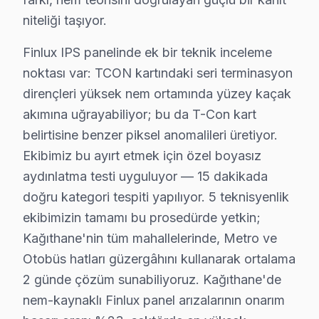
Adım 2: Arızayı tarif edin — ücretsiz ön teşhis yapılır
niteliği taşıyor.
Adım 3: Aynı gün randevu — Metro ve Otobüs hatları 
Adım 4: Teknisyen gelir, ölçüm yapar, fiyat söyler
Finlux IPS panelinde ek bir teknik inceleme
Adım 5: Siz onaylarsanız tamir işlemi başlar — onayl
noktası var: TCON kartındaki seri terminasyon
dirençleri yüksek nem ortamında yüzey kaçak
Kağıthane Deresi aksı dahil tüm Kağıthane mahalleler
akımına uğrayabiliyor; bu da T-Con kart
Kağıthane Finlux TV Yerleştirme ve Bağlantı H
belirtisine benzer piksel anomalileri üretiyor.
Ekibimiz bu ayırt etmek için özel boyasız
Yeni bir Finlux televizyon aldıysanız, Kağıthane'da pr
aydınlatma testi uyguluyor — 15 dakikada
Sunduğumuz kurulum seçenekleri:
doğru kategori tespiti yapılıyor. 5 teknisyenlik
• Kağıthane'de motorlu döner braket montajı ve ayarı
ekibimizin tamamı bu prosedürde yetkin;
• Kağıthane servisimizde kablo kanalı ile estetik kuru
Kağıthane'nin tüm mahallelerinde, Metro ve
• Kağıthane'de Wi-Fi optimizasyonu ve yayın ayarları
Otobüs hatları güzergâhını kullanarak ortalama
• Kağıthane servisimizde oyun konsolu ve harici cihaz
2 günde çözüm sunabiliyoruz. Kağıthane'de
• Kağıthane'de uzaktan kumanda programlama
nem-kaynaklı Finlux panel arızalarının onarım
Finlux TV'nizin ilk açılışından itibaren en iyi görüntü