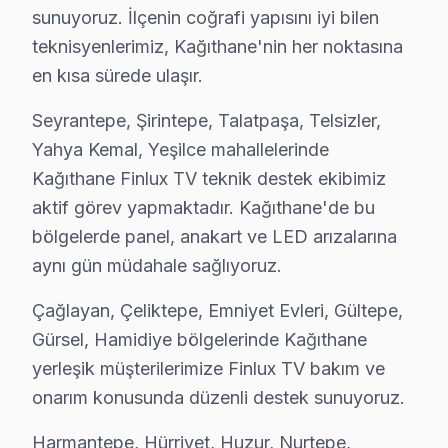
• Kağıthane'de günlük kullanımda standby yerine tam 
sunuyoruz. İlçenin coğrafi yapısını iyi bilen
• Uzaktan kumanda pilleri Kağıthane'de 6 ayda bir yen
teknisyenlerimiz, Kağıthane'nin her noktasına
Bu önerileri uygulayarak Kağıthane'da Finlux televizyon
en kısa sürede ulaşır.
Şeffaf Fiyatlandırma ve Müşteri Memnuniyeti
Seyrantepe, Şirintepe, Talatpaşa, Telsizler,
Yahya Kemal, Yeşilce mahallelerinde
Servis sürecinin başından sonuna kadar şeffaf fiyat pol
Kağıthane Finlux TV teknik destek ekibimiz
Ücretsiz Arıza Tespiti: Kağıthane'de arıza tespiti tam
aktif görev yapmaktadır. Kağıthane'de bu
Şeffaf Fiyat Teklifi: Hangi bileşenlerin değişeceğini, h
bölgelerde panel, anakart ve LED arızalarına
Garantili Servis Avantajı: 6 ay-2 yıl garanti ile aynı s
aynı gün müdahale sağlıyoruz.
» Basit arızalarda aynı gün servis tamamlanır. Karmaş
Çağlayan, Çeliktepe, Emniyet Evleri, Gültepe,
Kağıthane Finlux Mevsimsel Servis Verisi
Gürsel, Hamidiye bölgelerinde Kağıthane
yerleşik müşterilerimize Finlux TV bakım ve
Kağıthane'de Finlux LED TV servis talebinin mevsimsel
onarım konusunda düzenli destek sunuyoruz.
Metro ve Otobüs hatları güzergahındaki trafik yoğunlu
Finlux parça tedariki açısından da Kağıthane'ye özgü b
Harmantepe, Hürriyet, Huzur, Nurtepe,