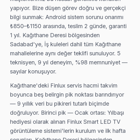
yapıyor. Bize düşen görev doğru ve gerçekçi
• Kağıthane servisimizde orijinal parça değişimlerinde 
bilgi sunmak: Android sistem sorunu onarımı
• Garanti dışı hasar bu değilse ek ücret istenmez
₺850–₺1150 arasında, teslim 2 günde, garanti
• Kağıthane'de her işlem kayıt altında; müşteri kaydına e
1 yıl. Kağıthane Deresi bölgesinden
Kağıthane'de neyi garanti etmiyoruz?
Sadabad'ye, İş kuleleri dahil tüm Kağıthane
Fiziksel hasar (düşme, kırık), su baskını, yıldırım çarp
mahallelerine aynı değer teklifi sunuluyor. 5
Kağıthane'da Finlux onarımı → garantili, belgeli, profe
teknisyen, 9 yıl deneyim, %98 memnuniyet —
sayılar konuşuyor.
Kağıthane Finlux Ekspres Servis – Sabah Ara
Kağıthane'deki Finlux servis hacmi takvim
TV arızası beklemez — biz de bekletmeyiz. Kağıthane'
boyunca beş belirgin pik noktası barındırıyor
Hızlı müdahale garantimiz:
— 9 yıllık veri bu pikireri tutarlı biçimde
• Kağıthane'de sabah arayın, akşama servis tamamlan
doğruluyor. Birinci pik — Ocak ortası: Yılbaşı
• Kağıthane'in tüm mahallelerine hızlı ulaşım
hediyesi olarak alınan Finlux Smart LED TV
• Kağıthane'de mobil servis aracı ile yerinde müdahal
görüntüleme sistemi'lerin kurulum ve ilk hafta
• Kağıthane'de acil durumlarda öncelikli randevu
sorunları. Kağıthane Deresi bölgesinden