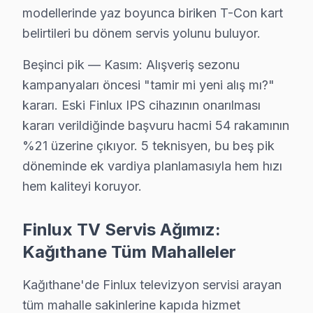
Geniş servis ağımızla Kağıthane ve çevre ilçelerde Fi
modellerinde yaz boyunca biriken T-Con kart
Hizmet bölgelerimiz:
belirtileri bu dönem servis yolunu buluyor.
• Kağıthane merkez ve Kağıthane'nin tüm mahalleleri
Beşinci pik — Kasım: Alışveriş sezonu
• Kağıthane'den komşu ilçelere hızlı erişim
kampanyaları öncesi "tamir mi yeni alış mı?"
• Kağıthane'de toplu konut ve site anlaşmaları mevcu
kararı. Eski Finlux IPS cihazının onarılması
Kağıthane'da Finlux teknik desteği arıyorsanız, aynı gü
kararı verildiğinde başvuru hacmi 54 rakamının
%21 üzerine çıkıyor. 5 teknisyen, bu beş pik
Kağıthane'da Finlux TV Bakım Rehberi – Uzun Ö
döneminde ek vardiya planlamasıyla hem hızı
Finlux televizyon'nizin performansını yıllarca korumak 
hem kaliteyi koruyor.
Uzun ömür sırları:
• Ekran parlaklığını Kağıthane'de ortam ışığına göre ay
Finlux TV Servis Ağımız:
• Kağıthane'de nem ve soğuk ortamlardan ekran'nizi
Kağıthane Tüm Mahalleler
• Kağıthane'de uzun süreli aynı görüntü bırakmayın (
Kağıthane'de Finlux televizyon servisi arayan
• Kağıthane'de orijinal güç kablosu ve adaptör kullanı
tüm mahalle sakinlerine kapıda hizmet