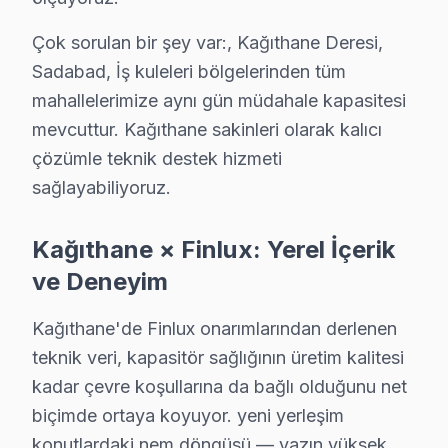
Seyrantepe bölgesinde yaşayanlar, Finlux televizyonları
Çok sorulan bir şey var:, Kağıthane Deresi,
Şirintepe'de Finlux TV Servisi
Sadabad, İş kuleleri bölgelerinden tüm
Şirintepe'deki sakinler, Finlux televizyonlarının düzen
mahallelerimize aynı gün müdahale kapasitesi
mevcuttur. Kağıthane sakinleri olarak kalıcı
Talatpaşa'da Finlux TV Servisi
çözümle teknik destek hizmeti
Talatpaşa mahallesi, Finlux televizyonları için onarı
sağlayabiliyoruz.
Telsizler'de Finlux TV Servisi
Kağıthane × Finlux: Yerel İçerik
Telsizler mahallesi sakinlerinin, Finlux televizyonları 
ve Deneyim
Yahya Kemal'de Finlux TV Servisi
Kağıthane'de Finlux onarımlarından derlenen
Yahya Kemal mahallesi, Finlux televizyonları için doğru
teknik veri, kapasitör sağlığının üretim kalitesi
Yeşilce'de Finlux TV Servisi
kadar çevre koşullarına da bağlı olduğunu net
biçimde ortaya koyuyor. yeni yerleşim
Yeşilce'deki kullanıcılar, Finlux televizyonları için ih
konutlardaki nem döngüsü — yazın yüksek