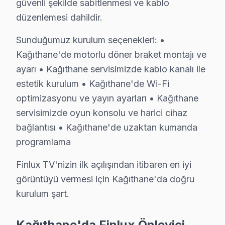
güvenli şekilde sabitlenmesi ve kablo
↑ Finlux Servis Ana Sayfası
düzenlemesi dahildir.
↑ Kağıthane TV Servis Merkezi
Sunduğumuz kurulum seçenekleri: •
Kağıthane'de motorlu döner braket montajı ve
ayarı • Kağıthane servisimizde kablo kanalı ile
estetik kurulum • Kağıthane'de Wi-Fi
Kağıthane Yakın İlçelerde Finlux Servisi
optimizasyonu ve yayın ayarları • Kağıthane
· Arnavutköy Finlux
· Avcılar Finlux
servisimizde oyun konsolu ve harici cihaz
bağlantısı • Kağıthane'de uzaktan kumanda
· Bağcılar Finlux
· Bahçelievler Finlux
programlama
Finlux TV'nizin ilk açılışından itibaren en iyi
· Bakırköy Finlux
· Başakşehir Finlux
görüntüyü vermesi için Kağıthane'da doğru
· Bayrampaşa Finlux
· Beşiktaş Finlux
kurulum şart.
Kağıthane'da Finlux Önleyici