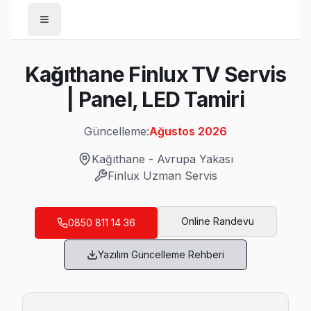
Anasayfa
Kağıthane Finlux TV Servis
/
Kağıthane
| Panel, LED Tamiri
/
Finlux
Güncelleme:
Ağustos 2026
Son Güncelleme:
Ağustos 2026
Kağıthane
-
Avrupa Yakası
Finlux
Uzman Servis
Kağıthane'da Mahalle Mahalle Finlux TV Se
Online Randevu
0850 811 14 36
Çağlayan Finlux Servis
Yazılım Güncelleme Rehberi
Çağlayan'de Finlux TV ekran değişimi gerekebilir mi? Kağıt
Çağlayan Finlux Anakart Tamiri →