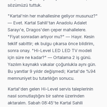
sözümüzü tuttuk.
Hi-Level TV Teknik Rehberi: Panel, Teşhis ve O
"Kartal'nin her mahallesine geliyor musunuz?"
Hi-Level televizyonlarınızın tamir ve bakımında Karta
— Evet. Kartal Sahili'tan Anadolu Adalet
Sarayı'e, Dragos'den çeper mahallelere.
Hi-Level TV Teknik Profil ve Servis Rehberi
"Fiyat sonradan artıyor mu?" — Hayır. Kesin
Hi-Level TV Teknik Servis Rehberi
teklif sabittir; ek bulgu çıkarsa önce bildirim,
Hi-Level televizyon paneli'lerde En Sık Karşılaşılan Ar
sonra onay. "Hi-Level LED LED TV modeli
Hi-Level servisimizde en yaygın yazılım güncelleme soru
için süre ne kadar?" — Ortalama 2 iş günü.
bu TV Servis Yaklaşımımız
Yazılım kaynaklı vakalar çoğunlukla aynı gün.
marka kalitesi ilkeleri doğrultusunda Hi-Level televizyo
Bu yanıtlar 9 yıldır değişmedi; Kartal'de %94
Hi-Level ekran Onarım Süreci
memnuniyet bu tutarlılığın sonucu.
1. Müşteri bildirir, servis ekibi arıza semptomlarını di
Kartal'den gelen Hi-Level servis taleplerinin
2. Termal kamera, osiloskop, ESR ölçer ile elektronik bil
nasıl somutlaştığını bir sahne üzerinden
3. Arıza kaynağı tespit edilir: panel mi, anakart mı, güç
aktaralım. Sabah 08:45'te Kartal Sahili