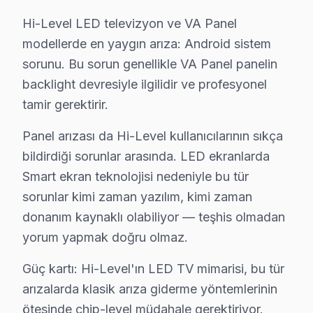
Kartal'de Hi-Level TV Tamir Maliyetleri
Hi-Level LED televizyon ve VA Panel
modellerde en yaygın arıza: Android sistem
Kartal'de Hi-Level panel tamiri yaptırmadan önce fiyat b
sorunu. Bu sorun genellikle VA Panel panelin
Teşhis ücretsiz. Cihazınızı inceledikten sonra arıza de
backlight devresiyle ilgilidir ve profesyonel
Fiyatlar neye göre değişir: Arıza tipi, ekran boyutu ve
tamir gerektirir.
Ödeme kolaylığı: Kredi kartı, havale ve NFC ödeme kab
Garanti dahil: Verdiğimiz her fiyata 6 ay işçilik ve 1-2 y
Panel arızası da Hi-Level kullanıcılarının sıkça
bildirdiği sorunlar arasında. LED ekranlarda
» Kartal'de aynı gün teşhis, şeffaf fiyat teklifi ve hızlı 
Smart ekran teknolojisi nedeniyle bu tür
Kartal'de Hi-Level TV Teknik Gözlem Raporu
sorunlar kimi zaman yazılım, kimi zaman
donanım kaynaklı olabiliyor — teşhis olmadan
Kartal servisimizde Hi-Level LED TV onarım kayıtları inc
yorum yapmak doğru olmaz.
Hi-Level teknisyenlerimiz Marmaray ve E-5 güzergahı ü
Teknik açıdan değerlendirildiğinde Kartal Sahili aksınd
Güç kartı: Hi-Level'ın LED TV mimarisi, bu tür
arızalarda klasik arıza giderme yöntemlerinin
Kartal Hi-Level TV Servisi – Sık Sorulan Sorula
ötesinde chip-level müdahale gerektiriyor.