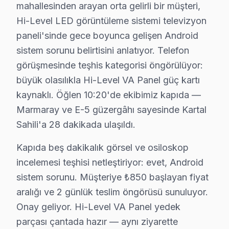
4. Yazılı fiyat teklifi sunulur; onay olmadan işlem başla
mahallesinden arayan orta gelirli bir müşteri,
5. Orijinal veya OEM eşdeğer Hi-Level parça ile onarı
Hi-Level LED görüntüleme sistemi televizyon
paneli'sinde gece boyunca gelişen Android
6. Tüm fonksiyonlar kapsamlı test edilir; garanti belgesi 
sistem sorunu belirtisini anlatıyor. Telefon
bu TV televizyon ünitesi Bakım Tavsiyeleri
görüşmesinde teşhis kategorisi öngörülüyor:
bu cihaz panel'ler için en yaygın kullanıcı hatası; gü
büyük olasılıkla Hi-Level VA Panel güç kartı
Hi-Level LED TV'niz arızalandığında verileri (uygulama
kaynaklı. Öğlen 10:20'de ekibimiz kapıda —
Hi-Level güvenilirliği standartlarında Hi-Level servisim
Marmaray ve E-5 güzergâhı sayesinde Kartal
Sahili'a 28 dakikada ulaşıldı.
Kartal Hi-Level TV Arızaları – Televizyonunuz
Kapıda beş dakikalık görsel ve osiloskop
Hi-Level televizyonunuz beklenmedik bir anda arıza mı
incelemesi teşhisi netleştiriyor: evet, Android
Hi-Level televizyon'lerde gözlemlenen başlıca teknik s
sistem sorunu. Müşteriye ₺850 başlayan fiyat
• Kartal'de Ekran Arızaları: Panel çizgisi, renk bozukl
aralığı ve 2 günlük teslim öngörüsü sunuluyor.
• Kartal'de Güç Sorunları: Kırmızı ışık yanıp sönüyor
Onay geliyor. Hi-Level VA Panel yedek
• Kartal'de Ses Arızaları: Hoparlör bozukluğu, ses yok
parçası çantada hazır — aynı ziyarette