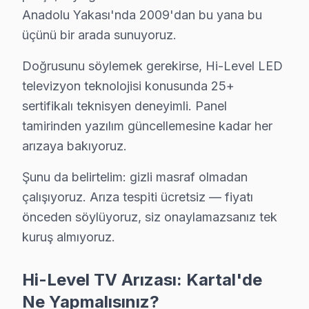
Hi-Level marka TV'niz Yukarı'de çalışmıyorsa teknik ekibimi
Anadolu Yakası'nda 2009'dan bu yana bu
Yukarı Hi-Level Açılmıyor Arıza →
üçünü bir arada sunuyoruz.
Yunus Hi-Level Servis
Doğrusunu söylemek gerekirse, Hi-Level LED
Kartal'da Yunus bölgesindeki Hi-Level kullanıcılarına not: y
televizyon teknolojisi konusunda 25+
Kartal Hi-Level Servis →
sertifikalı teknisyen deneyimli. Panel
tamirinden yazılım güncellemesine kadar her
arızaya bakıyoruz.
Kartal Hi-Level TV Servis Hizmet Bölgesi
Şunu da belirtelim: gizli masraf olmadan
Kartal bölgesine kapıya gelen Hi-Level TV tamir servisi hizmetim
çalışıyoruz. Arıza tespiti ücretsiz — fiyatı
önceden söylüyoruz, siz onaylamazsanız tek
kuruş almıyoruz.
Hi-Level TV Arızası: Kartal'de
Ne Yapmalısınız?