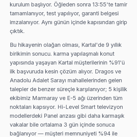
• Kartal'de Kart Arızaları: T-Con kartı, power board, 
kurulum başlıyor. Öğleden sonra 13:55'te tamir
• Kartal'de Yazılım Sorunları: Uygulama açılmıyor, W
tamamlanıyor, test yapılıyor, garanti belgesi
• Kartal'de Bağlantı Sorunları: HDMI algılanmıyor, US
imzalanıyor. Aynı günün içinde kapısından girip
Chip-level tamir kapasitemizle Kartal'deki Hi-Level telev
çıktık.
Bu hikayenin olağan olması, Kartal'de 9 yıllık
Hi-Level TV İçin Kartal'deki Hizmet Seçenekle
birikimin sonucu. karma yapılaşmalı konut
Hi-Level akıllı TV'niz için Kartal'de profesyonel çözüm
yapısında yaşayan Kartal müşterilerinin %91'ü
Görüntü Arızaları: Hi-Level'ın VA Panel ve LED panel
ilk başvuruda kesin çözüm alıyor. Dragos ve
Elektronik Kart Servisi: Güç kaynağı kapasitör patlama
Anadolu Adalet Sarayı mahallelerinden gelen
Yazılım Müdahalesi: LED LED TV platformunda fabrika
talepler de benzer süreçle karşılanıyor; 5 kişilik
LED ve Aydınlatma: Backlight şerit tamiri veya değişim
ekibimiz Marmaray ve E-5 ağı üzerinden tüm
» Kartal ve çevre mahallelere aynı gün servis imkânı.
noktaları kapsıyor. Hi-Level Smart televizyon
modellerdeki Panel arızası gibi daha karmaşık
Hi-Level Servisi Garanti ve Sonrası Destek
vakalar bile ortalama 3 gün içinde sonuca
bağlanıyor — müşteri memnuniyeti %94 ile
Kartal Hi-Level TV Servis Garanti Belgesi - 1 Yıl Parça Güvence