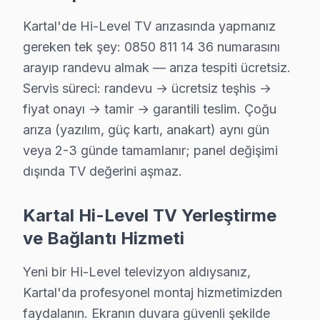
Kartal'de Hi-Level TV arızasında yapmanız
gereken tek şey: 0850 811 14 36 numarasını
arayıp randevu almak — arıza tespiti ücretsiz.
Servis süreci: randevu → ücretsiz teşhis →
fiyat onayı → tamir → garantili teslim. Çoğu
arıza (yazılım, güç kartı, anakart) aynı gün
veya 2-3 günde tamamlanır; panel değişimi
dışında TV değerini aşmaz.
Hi-Level Uzman Teknisyen Ekibi — Kartal
Kartal Hi-Level TV Yerleştirme
Burak A. — Hi-Level Servis Uzmanı
ve Bağlantı Hizmeti
15 yıllık Hi-Level TV tamir deneyimi. Kartal ve çevre ilçeler
· Hi-Level fabrika servis sertifikası
Yeni bir Hi-Level televizyon aldıysanız,
· Orijinal ve OEM yedek parça tedarikçisi
Kartal'da profesyonel montaj hizmetimizden
· 2010'dan günümüze tüm Hi-Level modelleri
faydalanın. Ekranın duvara güvenli şekilde