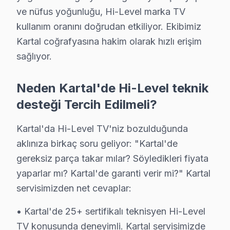
Atalar Mahallesi, son yıllarda artan konut projeleri il
ve nüfus yoğunluğu, Hi-Level marka TV
kullanım oranını doğrudan etkiliyor. Ekibimiz
Cevizli'de Hi-Level TV Servisi
Kartal coğrafyasına hakim olarak hızlı erişim
Cevizli Mahallesi, sakin yaşam alanları ve gelişen sosy
sağlıyor.
Cumhuriyet'te Hi-Level TV Servisi
Neden Kartal'de Hi-Level teknik
Cumhuriyet Mahallesi, tarihsel dokusu ile modern yaşamı 
desteği Tercih Edilmeli?
Çavuşoğlu'nda Hi-Level TV Servisi
Kartal'da Hi-Level TV'niz bozulduğunda
Çavuşoğlu Mahallesi, son yıllarda yenilenen altyapısı il
aklınıza birkaç soru geliyor: "Kartal'de
gereksiz parça takar mılar? Söyledikleri fiyata
Esentepe'de Hi-Level TV Servisi
yaparlar mı? Kartal'de garanti verir mi?" Kartal
Esentepe Mahallesi, teknolojik altyapısının gelişimi ve
servisimizden net cevaplar:
Gümüşpınar'da Hi-Level TV Servisi
• Kartal'de 25+ sertifikalı teknisyen Hi-Level
Gümüşpınar Mahallesi, konforlu yaşam alanları sunarken
TV konusunda deneyimli. Kartal servisimizde