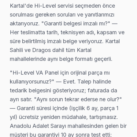
Kartal'de bu iklim-arıza korelasyonu stok planlamasına
Kartal'de Hi-Level servisi seçmeden önce
sorulması gereken soruları ve yanıtlarımızı
Hi-Level TV Servis Ağımız: Kartal Tüm Mahall
aktarıyoruz. "Garanti belgesi imzalı mı?" —
Kartal'de Hi-Level televizyon servisi arayan tüm mahall
Her teslimatta tarih, teknisyen adı, kapsam ve
Uğur Mumcu, Yakacık Çarşı, Yakacık Yeni, Yalı, Yukarı
süre belirtilmiş imzalı belge veriyoruz. Kartal
Atalar, Cevizli, Cumhuriyet, Çavuşoğlu, Esentepe, Gü
Sahili ve Dragos dahil tüm Kartal
Karlıktepe, Kordonboyu, Orhantepe, Orta, Petrol İş, So
mahallelerinde aynı belge formatı geçerli.
Hi-Level TV'lerde Sık Görülen Arızalar
"Hi-Level VA Panel için orijinal parça mı
kullanıyorsunuz?" — Evet. Talep halinde
Hi-Level televizyonlar kaliteli yapısıyla öne çıksa da be
tedarik belgesini gösteriyoruz; faturada da
Hi-Level LED televizyon ve VA Panel modellerde en yayg
ayrı satır. "Aynı sorun tekrar ederse ne olur?"
Panel arızası da Hi-Level kullanıcılarının sıkça bild
— Garanti süresi içinde (işçilik 6 ay, parça 1
Güç kartı: Hi-Level'ın LED TV mimarisi, bu tür arızal
yıl) ücretsiz yeniden müdahale, tartışmasız.
Son olarak LED bar: Kartal bölgesinde buna benzer soru
Anadolu Adalet Sarayı mahallesinden gelen bir
» Kartal'de Hi-Level VA Panel ve LED panel TV'ler için 
müşteri bu garantiyi 10 ay sonra test etti;