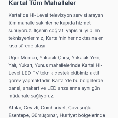
Kartal Tüm Mahalleler
Kartal Hi-Level Teknisyen Ekibi – BGA ve OLE
Doğru teşhis ve kalıcı çözüm, deneyimli teknisyenle 
Kartal'de Hi-Level televizyon servisi arayan
Teknisyen yetkinliklerimiz:
tüm mahalle sakinlerine kapıda hizmet
sunuyoruz. İlçenin coğrafi yapısını iyi bilen
• Kartal'de fabrika eğitimli teknik uzmanlar
teknisyenlerimiz, Kartal'nin her noktasına en
• Dijital teşhis ekipmanı kullanımı
kısa sürede ulaşır.
• Kartal servisimizde panel ölçüm ve oscilloskop analiz
• Kartal'de müşteri yorumları ile kanıtlanmış kalite
Uğur Mumcu, Yakacık Çarşı, Yakacık Yeni,
• Sürekli eğitim ve teknoloji takibi
Yalı, Yukarı, Yunus mahallelerinde Kartal Hi-
TV'niz Kartal'da profesyonel ellerde — kalıcı onarım gar
Level LED TV teknik destek ekibimiz aktif
görev yapmaktadır. Kartal'de bu bölgelerde
Kartal Genelinde Hi-Level TV Teknik müdahal
panel, anakart ve LED arızalarına aynı gün
müdahale sağlıyoruz.
Kartal ve yakın bölgelerde Hi-Level LED TV servis ekib
Kapsama alanımız:
Atalar, Cevizli, Cumhuriyet, Çavuşoğlu,
• Kartal tüm semtler ve mahalleler
Esentepe, Gümüşpınar, Hürriyet bölgelerinde