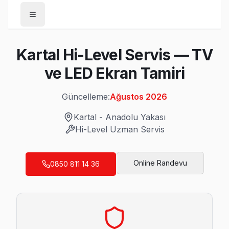
Anasayfa
Kartal Hi-Level Servis — TV
/
Kartal
ve LED Ekran Tamiri
/
Hi-Level
Güncelleme:
Ağustos 2026
Son Güncelleme:
Ağustos 2026
Kartal
-
Anadolu Yakası
Hi-Level
Uzman Servis
Kartal'da Mahalle Mahalle Hi-Level TV Ser
Online Randevu
0850 811 14 36
Atalar Hi-Level Servis
Kartal'da Atalar mahallesi için Hi-Level TV fiyat teklifi alma
Atalar Hi-Level Açılmıyor Arıza →