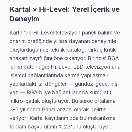
Petrol İş Mahallesi, sanayi temalı yapıları ile dikkat ç
Kartal × Hi-Level: Yerel İçerik ve
Deneyim
Soğanlık Yeni'de Hi-Level TV Servisi
Soğanlık Yeni, Kartal'ın dinamik bir mahallesi olarak dik
Kartal'de Hi-Level televizyon paneli bakım ve
onarım pratiğinde yıllara dayanan deneyimle
Topselvi'de Hi-Level TV Servisi
oluşturduğumuz teknik katalog, birkaç kritik
Topselvi mahallesi, geçmişiyle günümüzdeki gelişimi ara
anakart zayıflığını öne çıkarıyor. Birincisi BGA
lehim bütünlüğü: Hi-Level LED televizyon ana
Uğur Mumcu'da Hi-Level TV Servisi
işlemci bağlantılarında karma yapılaşmalı
Uğur Mumcu, tarih kokan sokakları ve sıcak atmosferiyle
yapılardaki ısıl döngüler — gündüz-gece, kış-
yaz — BGA bilye bağlantılarında kümülatif
Yakacık Çarşı'da Hi-Level TV Servisi
mikro-çatlak oluşturuyor. Bu süreç ortalama
Yakacık Çarşı, alışveriş ve sosyal hayatın bir arada ol
3-5 yıl sonra Panel arızası olarak belirtisi
Yakacık Yeni'de Hi-Level TV Servisi
veriyor; Kartal kayıtlarımızda bu mekanizma
toplam başvuruların %23'ünü oluşturuyor.
Yakacık Yeni, modern yaşamın gereksinimlerini karşılama