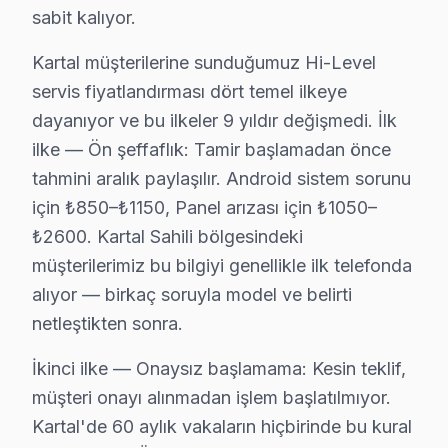
sabit kalıyor.
Kartal'de Hi-Level televizyon paneli tamirinde garanti p
Kartal servisinde işçilik garantisi: Hi-Level tamiri 6 
Kartal müşterilerine sunduğumuz Hi-Level
Hi-Level parça garantisi: Kartal'de değiştirdiğimiz Hi-Le
servis fiyatlandırması dört temel ilkeye
Garanti belgesi: Her Kartal Hi-Level tamiri sonrası imzalı,
dayanıyor ve bu ilkeler 9 yıldır değişmedi. İlk
Kartal servis sonrası erişim: "bu cihaz TV'min sesi değ
ilke — Ön şeffaflık: Tamir başlamadan önce
tahmini aralık paylaşılır. Android sistem sorunu
Kartal'da Hi-Level TV İçin Orijinal Parça Tedar
için ₺850–₺1150, Panel arızası için ₺1050–
₺2600. Kartal Sahili bölgesindeki
Kartal'da Hi-Level ekran tamirinde Kartal servisimizde
müşterilerimiz bu bilgiyi genellikle ilk telefonda
Kartal parça stoğumuz:
alıyor — birkaç soruyla model ve belirti
• Kartal'de LCD, OLED ve QLED panel çeşitleri
netleştikten sonra.
• Kartal servisimizde LED bar ve backlight modülleri
• Kartal'de mainboard, power board, T-Con kartları
İkinci ilke — Onaysız başlamama: Kesin teklif,
müşteri onayı alınmadan işlem başlatılmıyor.
• Kartal servisimizde HDMI soket, IR alıcı, Wi-Fi modü
Kartal'de 60 aylık vakaların hiçbirinde bu kural
• Kartal'de her parçada 2 yıl değişim garantisi