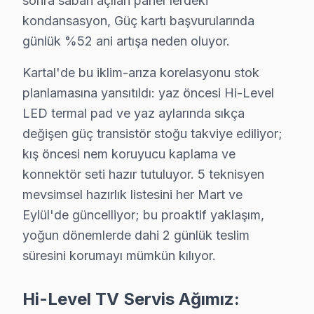
sonra sabah açılan panel'lerdeki
• Kartal'de her işlem kayıt altında; müşteri kaydına erişi
kondansasyon, Güç kartı başvurularında
Kartal'de neyi garanti etmiyoruz?
günlük %52 ani artışa neden oluyor.
Fiziksel hasar (düşme, kırık), su baskını, yıldırım çarp
Kartal'da Hi-Level onarımı → garantili, belgeli, profesy
Kartal'de bu iklim-arıza korelasyonu stok
planlamasına yansıtıldı: yaz öncesi Hi-Level
Kartal Hi-Level Servis – 30 Dakikada Kapınızd
LED termal pad ve yaz aylarında sıkça
Hi-Level TV'niz bozulduğunda saatler içinde müdahale
değişen güç transistör stoğu takviye ediliyor;
Neden bu kadar hızlıyız?
kış öncesi nem koruyucu kaplama ve
konnektör seti hazır tutuluyor. 5 teknisyen
• Ortalama 1-2 saat içinde Kartal adresinize ulaşırız
mevsimsel hazırlık listesini her Mart ve
• Kartal stoğumuzda hazır yedek parça ile tek seferde
Eylül'de güncelliyor; bu proaktif yaklaşım,
• Kartal genelinde hafta sonu ve tatil günlerinde servis
yoğun dönemlerde dahi 2 günlük teslim
• Online randevu ve SMS bilgilendirme
süresini korumayı mümkün kılıyor.
• Kartal çoklu randevu çakışmasında alternatif teknis
Kartal'da Hi-Level acil TV servisi için şimdi arayın — 
Hi-Level TV Servis Ağımız: