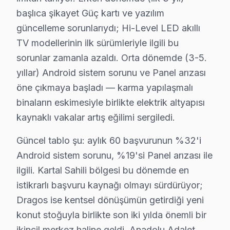
Kartal Hi-Level TV Ekran Anakart Profesyonel Servis ve Tamir
başlıca şikayet Güç kartı ve yazılım
Kartal'da Hi-Level TV'niz bozulduğunda aklınıza birkaç 
güncelleme sorunlarıydı; Hi-Level LED akıllı
• Kartal'de 25+ sertifikalı teknisyen Hi-Level TV konus
TV modellerinin ilk sürümleriyle ilgili bu
• Kartal'de sadece orijinal parça kullanıyoruz. size d
sorunlar zamanla azaldı. Orta dönemde (3-5.
• Osiloskop, ESR ölçer, termal kamera ile teşhis yap
yıllar) Android sistem sorunu ve Panel arızası
Şunu da söyleyelim:, Kartal Sahili, Dragos, Anadolu Ad
öne çıkmaya başladı — karma yapılaşmalı
binaların eskimesiyle birlikte elektrik altyapısı
Kartal × Hi-Level: Yerel İçerik ve Deneyim
kaynaklı vakalar artış eğilimi sergiledi.
Kartal'de Hi-Level televizyon paneli bakım ve onarım p
Güncel tablo şu: aylık 60 başvurunun %32'i
İkincisi anakart güç düzlemleri: Hi-Level Smart ekran 
Android sistem sorunu, %19'si Panel arızası ile
Üçüncüsü eMMC depolama: Hi-Level Android modellerinde
ilgili. Kartal Sahili bölgesi bu dönemde en
Kartal servis lojistiği, ilçenin Anadolu Yakası'ndaki k
istikrarlı başvuru kaynağı olmayı sürdürüyor;
İkinci katman — Orta kuşak: Dragos ve bağlantılı maha
Dragos ise kentsel dönüşümün getirdiği yeni
Üçüncü katman — Dış mahalleler: Anadolu Adalet Sarayı 
konut stoğuyla birlikte son iki yılda önemli bir
ikincil merkez haline geldi. Anadolu Adalet