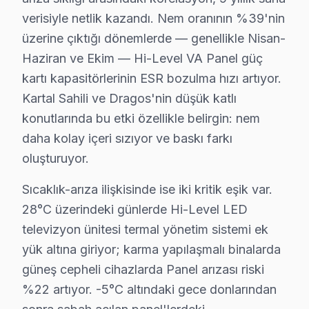
Kartal'de fiyata dahil olanlar:
verisiyle netlik kazandı. Nem oranının %39'nin
• Arıza tespiti (teşhis)
üzerine çıktığı dönemlerde — genellikle Nisan-
• İşçilik maliyeti
Haziran ve Ekim — Hi-Level VA Panel güç
• 2 yıl garanti (parça + işçilik)
kartı kapasitörlerinin ESR bozulma hızı artıyor.
• Sigortalı taşıma (gerekirse)
Kartal Sahili ve Dragos'nin düşük katlı
Kartal'da Hi-Level akıllı TV için fiyat almak: Hattımızı 
konutlarında bu etki özellikle belirgin: nem
daha kolay içeri sızıyor ve baskı farkı
Hi-Level TV Tamiri Garanti Belgesi – Kartal G
oluşturuyor.
Hi-Level TV Servis Garanti Belgesi – Yazılı ve İmzalı Güvence
Sıcaklık-arıza ilişkisinde ise iki kritik eşik var.
Kartal'da yaptığımız Hi-Level TV onarımlarında Kartal 
28°C üzerindeki günlerde Hi-Level LED
Kartal garanti detayları:
televizyon ünitesi termal yönetim sistemi ek
• Kartal'de 24 aya kadar işçilik güvencesi
yük altına giriyor; karma yapılaşmalı binalarda
• Kartal servisimizde orijinal parça değişimlerinde 24 a
güneş cepheli cihazlarda Panel arızası riski
• Garanti dışı hasar bu değilse ek ücret istenmez
%22 artıyor. -5°C altındaki gece donlarından