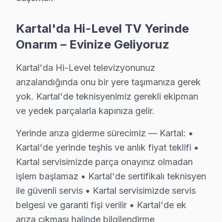
Kartal'da Hi-Level TV Yerinde
Hi-Level TV Arızası: Kartal'de Ne Yapmalısın
Onarım – Evinize Geliyoruz
Kartal'de Hi-Level TV arızasında yapmanız gereken t
Kartal'da Hi-Level televizyonunuz
arızalandığında onu bir yere taşımanıza gerek
yok. Kartal'de teknisyenimiz gerekli ekipman
ve yedek parçalarla kapınıza gelir.
Hi-Level TV Teknik Bilgileri
Yerinde arıza giderme sürecimiz — Kartal: •
Kartal'de yerinde teşhis ve anlık fiyat teklifi •
✓ 15+ Yıl Deneyim
✓ Yazılı Garanti Belgesi
Kartal servisimizde parça onayınız olmadan
✓ Orijinal Yedek Parça
işlem başlamaz • Kartal'de sertifikalı teknisyen
✓ Ücretsiz Arıza Tespiti
ile güvenli servis • Kartal servisimizde servis
belgesi ve garanti fişi verilir • Kartal'de ek
Kartal Mahallelerinde Hi-Level Servis Kapsam
arıza çıkması halinde bilgilendirme