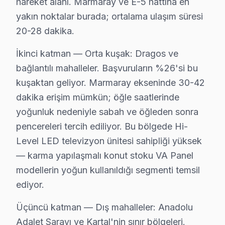
• Kartal'de Wi-Fi optimizasyonu ve yayın ayarları
hareket alanı. Marmaray ve E-5 hattına en
yakın noktalar burada; ortalama ulaşım süresi
• Kartal servisimizde oyun konsolu ve harici cihaz bağ
20-28 dakika.
• Kartal'de uzaktan kumanda programlama
Hi-Level panel'nizin ilk açılışından itibaren en iyi gör
İkinci katman — Orta kuşak: Dragos ve
bağlantılı mahalleler. Başvuruların %26'si bu
Kartal'da Hi-Level Yıllık Bakım Sözleşmesi – 
kuşaktan geliyor. Marmaray ekseninde 30-42
Hi-Level LED TV'nizin uzun yıllar sorunsuz çalışması 
dakika erişim mümkün; öğle saatlerinde
Bakım kapsamımız:
yoğunluk nedeniyle sabah ve öğleden sonra
• Kartal'de toz ve ısı yönetimi optimizasyonu
pencereleri tercih ediliyor. Bu bölgede Hi-
Level LED televizyon ünitesi sahipliği yüksek
• Güç kartı kondansatör ön kontrolü — Kartal servisi
— karma yapılaşmalı konut stoku VA Panel
• Kartal'de ekran pikseli ve renk kalibrasyonu
modellerin yoğun kullanıldığı segmenti temsil
• Ses sistemi ve hoparlör temizliği — Kartal
ediyor.
• Kartal'de bağlantı portları ve konektör bakımı
Kartal'da düzenli bakım yaptıran müşterilerimizde arı
Üçüncü katman — Dış mahalleler: Anadolu
Adalet Sarayı ve Kartal'nin sınır bölgeleri.