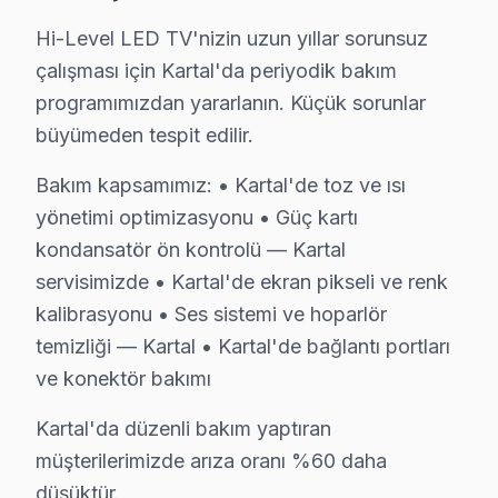
· Çekmeköy Hi-Level
· Kadıköy Hi-Level
Hi-Level LED TV'nizin uzun yıllar sorunsuz
çalışması için Kartal'da periyodik bakım
· Maltepe Hi-Level
· Pendik Hi-Level
programımızdan yararlanın. Küçük sorunlar
büyümeden tespit edilir.
· Sancaktepe Hi-Level
· Şile Hi-Level
Bakım kapsamımız: • Kartal'de toz ve ısı
yönetimi optimizasyonu • Güç kartı
Kartal Diğer Marka Servisleri
kondansatör ön kontrolü — Kartal
· Kartal Sony
· Kartal Philips
servisimizde • Kartal'de ekran pikseli ve renk
kalibrasyonu • Ses sistemi ve hoparlör
· Kartal iFFALCON
· Kartal Samsung
temizliği — Kartal • Kartal'de bağlantı portları
ve konektör bakımı
· Kartal LG
· Kartal Panasonic
Kartal'da düzenli bakım yaptıran
· Kartal Toshiba
· Kartal Sharp
müşterilerimizde arıza oranı %60 daha
düşüktür.