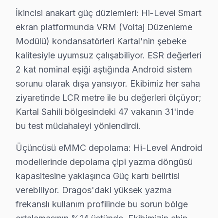
İkincisi anakart güç düzlemleri: Hi-Level Smart
Yalı'da Hi-Level TV Servisi
ekran platformunda VRM (Voltaj Düzenleme
Yalı mahallesi, hem tarihi dokusuyla hem de sosyal yapı
Modülü) kondansatörleri Kartal'nin şebeke
kalitesiyle uyumsuz çalışabiliyor. ESR değerleri
Yukarı'da Hi-Level TV Servisi
2 kat nominal eşiği aştığında Android sistem
Yukarı mahallesi, Kartal’ın daha sakin ve yeşil bölgeler
sorunu olarak dışa yansıyor. Ekibimiz her saha
Yunus'ta Hi-Level TV Servisi
ziyaretinde LCR metre ile bu değerleri ölçüyor;
Kartal Sahili bölgesindeki 47 vakanın 31'inde
Yunus mahallesi, modern yapıları ve sıcak komşuluk ilişk
bu test müdahaleyi yönlendirdi.
Hi-Level Teknoloji Evrimi ve Tamir Gereklilikle
Üçüncüsü eMMC depolama: Hi-Level Android
Kartal'da Hi-Level TV tamiri, çeşitli parçaların değişi
modellerinde depolama çipi yazma döngüsü
Bunun yanı sıra, güç kartı, LED backlight veya T-Con ka
kapasitesine yaklaşınca Güç kartı belirtisi
verebiliyor. Dragos'daki yüksek yazma
Fiyatları etkileyen diğer faktörler arasında garanti d
frekanslı kullanım profilinde bu sorun bölge
Kartal'de Hi-Level Servisi: Fabrika Servis'in Ro