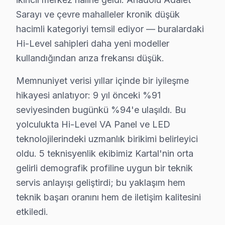
9 yıllık Kartal servis arşivi, Hi-Level panel arıza tre
Sarayı ve çevre mahalleler kronik düşük
Güncel tablo şu: aylık 60 başvurunun %32'i Android sis
hacimli kategoriyi temsil ediyor — buralardaki
Memnuniyet verisi yıllar içinde bir iyileşme hikayesi an
Hi-Level sahipleri daha yeni modeller
Kartal'de söz konusu model servisi seçmeden önce sorul
kullandığından arıza frekansı düşük.
"Hi-Level VA Panel için orijinal parça mı kullanıyorsun
Memnuniyet verisi yıllar içinde bir iyileşme
"Kartal'nin her mahallesine geliyor musunuz?" — Evet.
hikayesi anlatıyor: 9 yıl önceki %91
Kartal'den gelen Hi-Level servis taleplerinin nasıl so
seviyesinden bugünkü %94'e ulaşıldı. Bu
Kapıda beş dakikalık görsel ve osiloskop incelemesi te
yolculukta Hi-Level VA Panel ve LED
Bu hikayenin olağan olması, Kartal'de 9 yıllık biriki
teknolojilerindeki uzmanlık birikimi belirleyici
Kartal müşterilerine sunduğumuz Hi-Level servis fiyatla
oldu. 5 teknisyenlik ekibimiz Kartal'nin orta
İkinci ilke — Onaysız başlamama: Kesin teklif, müşteri 
gelirli demografik profiline uygun bir teknik
Dördüncü ilke — Garanti dahil fiyat: İşçilik garantisi 
servis anlayışı geliştirdi; bu yaklaşım hem
Kartal'deki iklim koşulları ile Hi-Level ekran arıza sı
teknik başarı oranını hem de iletişim kalitesini
Sıcaklık-arıza ilişkisinde ise iki kritik eşik var. 28
etkiledi.