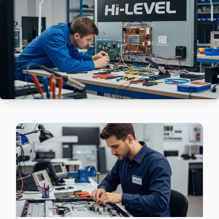
Hi-Level marka TV'niz Gümüşpınar'de çalışmıyorsa teknik ek
Hi-Level Servis Merkezi →
Hürriyet Hi-Level Servis
Hürriyet mahallesi Hi-Level TV teknisyeniniz ortalama 90 d
Hi-Level Servis Merkezi →
Karlıktepe Hi-Level Servis
Karlıktepe sakinleri için Hi-Level TV tamir hizmetimiz: teşhi
Kartal TV Servis Merkezi →
Kordonboyu Hi-Level Servis
Kordonboyu mahallesi Hi-Level TV servisi için ön değerlen
Hi-Level Servis Merkezi →
Orhantepe Hi-Level Servis
Hi-Level TV HDMI port arızası Orhantepe adresine gelen ekib