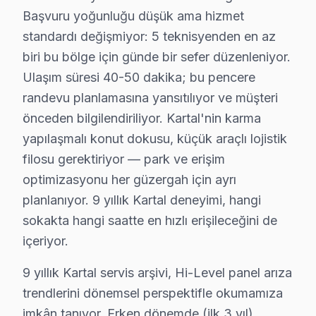
Kartal'da Hi-Level TV Yerinde Onarım – Eviniz
Başvuru yoğunluğu düşük ama hizmet
standardı değişmiyor: 5 teknisyenden en az
Kartal'da Hi-Level televizyonunuz arızalandığında onu 
biri bu bölge için günde bir sefer düzenleniyor.
Yerinde arıza giderme sürecimiz — Kartal:
Ulaşım süresi 40-50 dakika; bu pencere
• Kartal'de yerinde teşhis ve anlık fiyat teklifi
randevu planlamasına yansıtılıyor ve müşteri
• Kartal servisimizde parça onayınız olmadan işlem b
önceden bilgilendiriliyor. Kartal'nin karma
• Kartal'de sertifikalı teknisyen ile güvenli servis
yapılaşmalı konut dokusu, küçük araçlı lojistik
• Kartal servisimizde servis belgesi ve garanti fişi verili
filosu gerektiriyor — park ve erişim
• Kartal'de ek arıza çıkması halinde bilgilendirme
optimizasyonu her güzergah için ayrı
Hi-Level televizyon paneli ürünleriniz için Kartal'de gü
planlanıyor. 9 yıllık Kartal deneyimi, hangi
sokakta hangi saatte en hızlı erişileceğini de
Kartal'de Hi-Level Servis: Bölge Bilgisi
içeriyor.
Kartal, yaklaşık 470.000+ nüfusu barındıran İstanbul A
9 yıllık Kartal servis arşivi, Hi-Level panel arıza
trendlerini dönemsel perspektifle okumamıza
Neden Kartal'de Hi-Level teknik desteği Terci
imkân tanıyor. Erken dönemde (ilk 3 yıl)