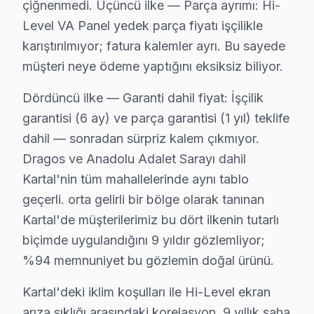
çiğnenmedi. Üçüncü ilke — Parça ayrımı: Hi-
• Kartal'de aynı gün tedarik imkânı (Kartal stoğumuz
Level VA Panel yedek parça fiyatı işçilikle
Kartal'da Hi-Level orijinal parça ile yapılan tamir h
karıştırılmıyor; fatura kalemler ayrı. Bu sayede
müşteri neye ödeme yaptığını eksiksiz biliyor.
Hi-Level TV Tamir Fiyatı – Kartal Servisinde Ş
Kartal'de Hi-Level panel onarım maliyetini merak edenle
Dördüncü ilke — Garanti dahil fiyat: İşçilik
Kartal arıza türüne göre tamir bedelleri (2025):
garantisi (6 ay) ve parça garantisi (1 yıl) teklife
dahil — sonradan sürpriz kalem çıkmıyor.
• Ses kartı/hoparlör tamiri: ₺300 – ₺700
Dragos ve Anadolu Adalet Sarayı dahil
• Güç kartı (power board) tamiri: ₺400 – ₺1.200
Kartal'nin tüm mahallelerinde aynı tablo
• LED backlight tamiri: ₺500 – ₺2.000
geçerli. orta gelirli bir bölge olarak tanınan
• Kapasitör değişimi (anakart): ₺250 – ₺600
Kartal'de müşterilerimiz bu dört ilkenin tutarlı
• T-Con kartı değişimi: ₺350 – ₺900
biçimde uygulandığını 9 yıldır gözlemliyor;
• Panel (ekran) değişimi: ₺1.500 – ₺8.000 (boyut ve te
%94 memnuniyet bu gözlemin doğal ürünü.
• Anakart tamiri/değişimi: ₺500 – ₺1.800
Kartal'deki iklim koşulları ile Hi-Level ekran
• Yazılım güncelleme ve hata giderme: ₺200 – ₺500
arıza sıklığı arasındaki korelasyon, 9 yıllık saha