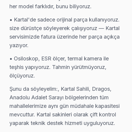
her model farklıdır, bunu biliyoruz.
Hürriyet'te Hi-Level TV Servisi
Hürriyet Mahallesi, yenilikçi konut projeleri ile büyüm
• Kartal'de sadece orijinal parça kullanıyoruz.
size dürüstçe söyleyerek çalışıyoruz — Kartal
Karlıktepe'de Hi-Level TV Servisi
servisimizde fatura üzerinde her parça açıkça
Karlıktepe Mahallesi, ferah yaşam alanlarıyla dikkat çek
yazıyor.
Kordonboyu'nda Hi-Level TV Servisi
• Osiloskop, ESR ölçer, termal kamera ile
Kordonboyu Mahallesi, zarif mimarisiyle bilinen ve mod
teşhis yapıyoruz. Tahmin yürütmüyoruz,
ölçüyoruz.
Orhantepe'de Hi-Level TV Servisi
Şunu da söyleyelim:, Kartal Sahili, Dragos,
Orhantepe Mahallesi, yoğun yerleşim ve tarihi dokuyla di
Anadolu Adalet Sarayı bölgelerinden tüm
Orta'da Hi-Level TV Servisi
mahallelerimize aynı gün müdahale kapasitesi
mevcuttur. Kartal sakinleri olarak çift kontrol
Orta Mahallesi, modern yaşam ile birlikte geçmişi bir ar
yaparak teknik destek hizmeti uyguluyoruz.
Petrol İş'te Hi-Level TV Servisi