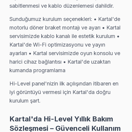
Kartal Servis İstatistikleri
sabitlenmesi ve kablo düzenlemesi dahildir.
· Kartal'de
535+
Hi-Level TV tamiri
Sunduğumuz kurulum seçenekleri: • Kartal'de
· Müşteri memnuniyeti
%97
· Ortalama tamir süresi:
1–2 iş günü
motorlu döner braket montajı ve ayarı • Kartal
· Tüm işlemler
2 yıl garantili
servisimizde kablo kanalı ile estetik kurulum •
Kartal'de Wi-Fi optimizasyonu ve yayın
ayarları • Kartal servisimizde oyun konsolu ve
Bu sayfayla ilgili hizmet sayfaları:
harici cihaz bağlantısı • Kartal'de uzaktan
↑ Hi-Level Servis Ana Sayfası
kumanda programlama
↑ Kartal TV Servis Merkezi
Hi-Level panel'nizin ilk açılışından itibaren en
iyi görüntüyü vermesi için Kartal'da doğru
kurulum şart.
Kartal Yakın İlçelerde Hi-Level Servisi
Kartal'da Hi-Level Yıllık Bakım
· Ataşehir Hi-Level
· Beykoz Hi-Level
Sözleşmesi – Güvenceli Kullanım