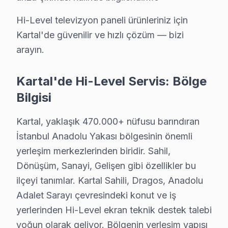
Kartal, İstanbul'un Anadolu Yakası'nda yer alan köklü bi
Hi-Level televizyon paneli ürünleriniz için
Kartal'ın coğrafi konumu, ulaşım ağı açısından avantaj 
Kartal'de güvenilir ve hızlı çözüm — bizi
arayın.
Bölgedeki dağılımı incelediğimizde, 4K çözünürlük deste
Kartal ve Elektronik Tüketim Tarihi
Kartal'de Hi-Level Servis: Bölge
Bilgisi
Elektronik tüketiminde önemli bir yer tutan Hi-Level tel
Bir diğer yaygın sorun ise "anakart arızası"dır. Televi
Kartal, yaklaşık 470.000+ nüfusu barındıran
"Backlight arızası" da oldukça yaygındır ve ekranda ka
İstanbul Anadolu Yakası bölgesinin önemli
Yazılım sorunları da Kartal'daki Hi-Level televizyonla
yerleşim merkezlerinden biridir. Sahil,
Dönüşüm, Sanayi, Gelişen gibi özellikler bu
Son olarak, "güç kartı arızası" nedeniyle televizyonun
ilçeyi tanımlar. Kartal Sahili, Dragos, Anadolu
Hi-Level TV'nin Kartal'deki Yeri
Adalet Sarayı çevresindeki konut ve iş
yerlerinden Hi-Level ekran teknik destek talebi
Atalar'da Hi-Level TV Servisi
yoğun olarak geliyor. Bölgenin yerleşim yapısı