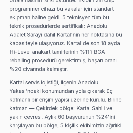
ortalamasının %14 üstünde. Ekibimizin chip
programmer cihazı bu vakalar için standart
Kartal, tarihsel olarak sanayi ve ticaretin yoğun olduğ
ekipman haline geldi. 5 teknisyen tüm bu
Fabrika Servis, yerinde tamir imkanı sunarak, hızlı ve 
teknik prosedürlerde sertifikalı; Anadolu
Adalet Sarayı dahil Kartal'nin her noktasına bu
Kartal Hi-Level servis - TV Tamiri
kapasiteyle ulaşıyoruz. Kartal'de son 18 ayda
Kartal'da Hi-Level televizyon paneli arızasına çözüm 
Hi-Level anakart tamirlerinin %11'i BGA
Doğrusunu söylemek gerekirse, Hi-Level LED televizyon
reballing prosedürü gerektirmiş, başarı oranı
Şunu da belirtelim: gizli masraf olmadan çalışıyoruz. 
%20 civarında kalmıştır.
Kartal servis lojistiği, ilçenin Anadolu
Kartal Hi-Level TV Yerleştirme ve Bağlantı Hi
Yakası'ndaki konumundan yola çıkarak üç
Yeni bir Hi-Level televizyon aldıysanız, Kartal'da pro
katmanlı bir erişim yapısı üzerine kurulu. Birinci
Sunduğumuz kurulum seçenekleri:
katman — Çekirdek bölge: Kartal Sahili ve
• Kartal'de motorlu döner braket montajı ve ayarı
yakın çevresi. Aylık 60 başvurunun %24'ini
• Kartal servisimizde kablo kanalı ile estetik kurulum
karşılayan bu bölge, 5 kişilik ekibimizin ağırlıklı