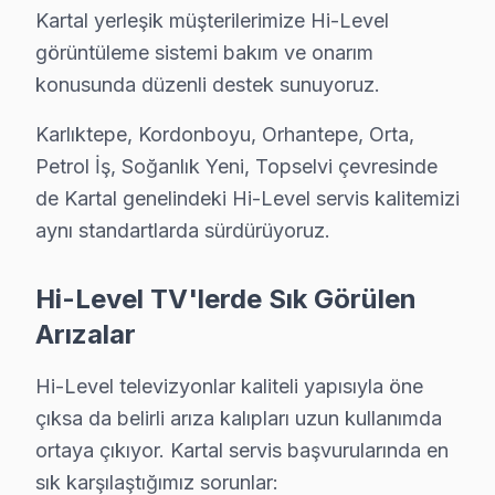
• Bitişik ilçelere servis erişimi
Kartal yerleşik müşterilerimize Hi-Level
• Apartman, rezidans ve iş yeri servisi
görüntüleme sistemi bakım ve onarım
konusunda düzenli destek sunuyoruz.
Kartal çevresinde Hi-Level servisi için hemen randevu
Karlıktepe, Kordonboyu, Orhantepe, Orta,
Hi-Level TV'nizin Ömrünü Uzatmanın Yolları – 
Petrol İş, Soğanlık Yeni, Topselvi çevresinde
Hi-Level televizyon paneli ürünlerinizden uzun yıllar v
de Kartal genelindeki Hi-Level servis kalitemizi
TV uzun ömür için ipuçları:
aynı standartlarda sürdürüyoruz.
• Kartal'de ekranı yumuşak mikrofiber bezle silin, kim
• Direkt güneş ışığı ve ısı kaynaklarından Kartal'de te
Hi-Level TV'lerde Sık Görülen
• Kartal'de havalandırma deliklerini kapatmayın, arka 
Arızalar
• Enerji tasarrufu için kullanmadığınızda Kartal'de ek
Hi-Level televizyonlar kaliteli yapısıyla öne
• Kartal'de fırtına öncesi şebeke aşırı gerilim koruyuc
çıksa da belirli arıza kalıpları uzun kullanımda
• Kartal'de yılda 1-2 kez profesyonel bakım yaptırın
ortaya çıkıyor. Kartal servis başvurularında en
Kartal'da Hi-Level bakım ve önleyici servis hizmetleri
sık karşılaştığımız sorunlar: