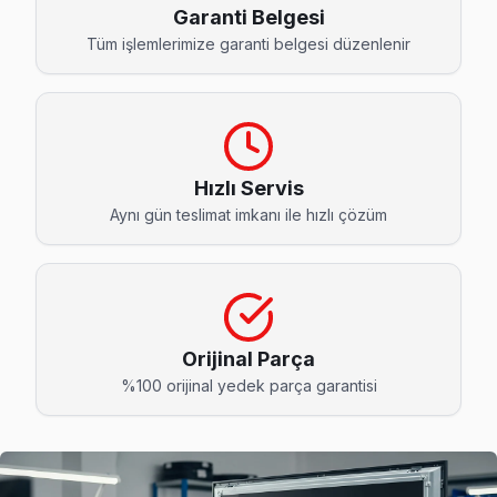
Cevizli Hi-Level Servis
Garanti Belgesi
Cevizli'de Hi-Level TV ses ama görüntü yok sorununu genell
Tüm işlemlerimize garanti belgesi düzenlenir
Cevizli Hi-Level Açılmıyor Arıza →
Cumhuriyet Hi-Level Servis
Hi-Level marka TV'niz Cumhuriyet'de çalışmıyorsa teknik ek
Hızlı Servis
Cumhuriyet Hi-Level Anakart Tamiri →
Aynı gün teslimat imkanı ile hızlı çözüm
Çavuşoğlu Hi-Level Servis
Kartal genelinde Çavuşoğlu bölgesinde Hi-Level TV kullanıcı
Kartal Hi-Level Servis →
Esentepe Hi-Level Servis
Orijinal Parça
%100 orijinal yedek parça garantisi
Esentepe'den gelen Hi-Level TV arızaları arasında en sık gü
Hi-Level Servis Merkezi →
Gümüşpınar Hi-Level Servis