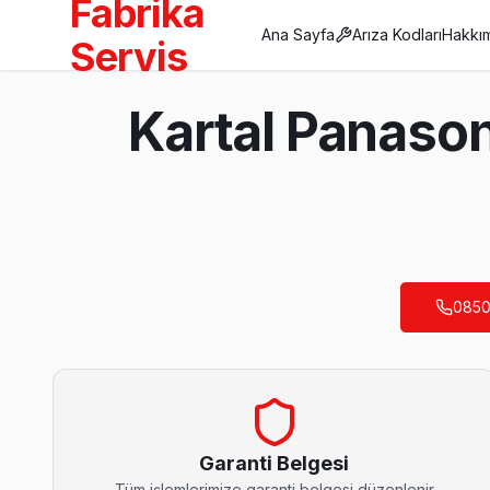
Fabrika
Ana Sayfa
Arıza Kodları
Hakkı
Servis
Anasayfa
Kartal Panason
/
Kartal
/
Panasonic
Son Güncelleme:
Ağustos 2026
0850
Kartal'da Mahalle Mahalle Panasonic TV Ser
Atalar Panasonic Servis
Kartal'da Atalar mahallesi için Panasonic TV fiyat teklifi almak
Atalar Panasonic Açılmıyor Arıza →
Garanti Belgesi
Tüm işlemlerimize garanti belgesi düzenlenir