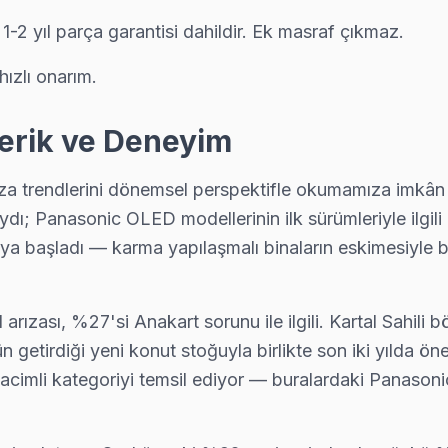
e 1-2 yıl parça garantisi dahildir. Ek masraf çıkmaz.
liyorsa önce yazılım güncelleme ve ağ modülü testini yapıyoruz; p
hızlı onarım.
çerik ve Deneyim
 sık karşılaştığımız bir sorun. Orijinal T-Con ile değişim yapıyoruz,
rıza trendlerini dönemsel perspektifle okumamıza imkân 
ıydı; Panasonic OLED modellerinin ilk sürümleriyle ilgi
a başladı — karma yapılaşmalı binaların eskimesiyle birl
ğişimi yapılmadan önce maliyet onayınız alınıyor. Kartal servisimiz s
arızası, %27'si Anakart sorunu ile ilgili. Kartal Sahili
etirdiği yeni konut stoğuyla birlikte son iki yılda önem
arayın: ücretsiz telefon danışmanlığıyla sorunu yönlendiriyoruz, gere
acimli kategoriyi temsil ediyor — buralardaki Panasoni