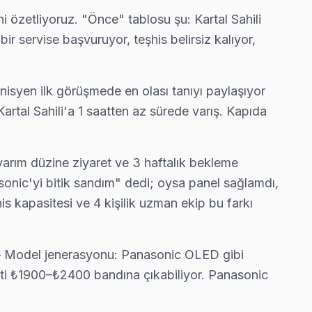
 özetliyoruz. "Önce" tablosu şu: Kartal Sahili
r servise başvuruyor, teşhis belirsiz kalıyor,
nisyen ilk görüşmede en olası tanıyı paylaşıyor
tal Sahili'a 1 saatten az sürede varış. Kapıda
yarım düzine ziyaret ve 3 haftalık bekleme
onic'yi bitik sandım" dedi; oysa panel sağlamdı,
s kapasitesi ve 4 kişilik uzman ekip bu farkı
ör — Model jenerasyonu: Panasonic OLED gibi
yeti ₺1900–₺2400 bandına çıkabiliyor. Panasonic