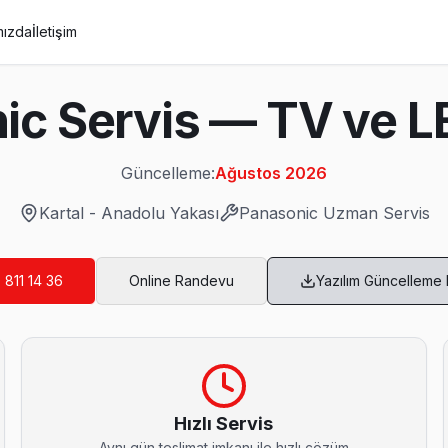
mızda
İletişim
ic Servis — TV ve L
Güncelleme:
Ağustos 2026
Kartal
-
Anadolu Yakası
Panasonic
Uzman Servis
 811 14 36
Online Randevu
Yazılım Güncelleme
vis
 istiyorsanız arıza fotoğrafını WhatsApp'tan gönderin — 15 dakika içinde
Hızlı Servis
Aynı gün teslimat imkanı ile hızlı çözüm