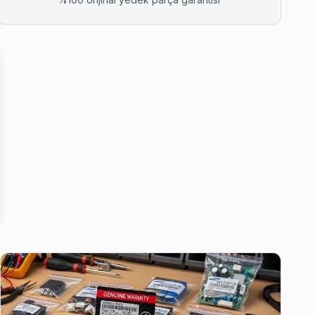
 ekibimiz bu arızayı yerinde çözüyor.
z 90 dakika içinde kapınızda.
, çoğu arıza yerinde çözülüyor.
rı genellikle aynı gün tamamlıyoruz.