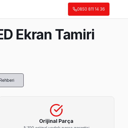
0850 811 14 36
ED Ekran Tamiri
 Rehberi
 yazılı teklif iletiyoruz.
Orijinal Parça
%100 orijinal yedek parça garantisi