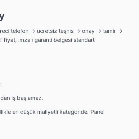
y
üreci telefon → ücretsiz teşhis → onay → tamir →
 fiyat, imzalı garanti belgesi standart
 bunu netleştiriyor — gereksiz harcama olmuyor.
:
ızasını aynı günde tamamlıyoruz.
madan iş başlamaz.
llikle en düşük maliyetli kategoride. Panel
daklı servis anlayışımız bu.