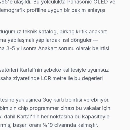
 %95'e ulaşıldı. Bu yolculukta Panasonic OLED ve
ereksiz ev ziyareti yapmıyoruz.
i demografik profiline uygun bir bakım anlayışı
uğumuz teknik katalog, birkaç kritik anakart
ç kartı tamiri yapıyoruz.
ma yapılaşmalı yapılardaki ısıl döngüler —
 3-5 yıl sonra Anakart sorunu olarak belirtisi
örleri Kartal'nin şebeke kalitesiyle uyumsuz
r saha ziyaretinde LCR metre ile bu değerleri
 yaklaşınca Güç kartı belirtisi verebiliyor.
bimizin chip programmer cihazı bu vakalar için
ı dahil Kartal'nin her noktasına bu kapasiteyle
miş, başarı oranı %19 civarında kalmıştır.