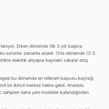
arça değişimi gerekmeyebilir — gerekirse söylüyoruz.
 renk bozukluğu ve ekran titremesi geçiyor.
tanıyor. Erken dönemde (ilk 3 yıl) başlıca
li bu sorunlar zamanla azaldı. Orta dönemde (3-5.
ikte elektrik altyapısı kaynaklı vakalar artış
ürpriz fatura çıkarmıyor.
 bölgesi bu dönemde en istikrarlı başvuru kaynağı
li bir ikincil merkez haline geldi. Anadolu
ksiz ev ziyareti yapmıyoruz.
c sahipleri daha yeni modeller kullandığından