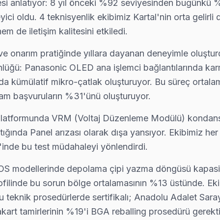
ayesi anlatıyor: 8 yıl önceki %92 seviyesinden bugünkü
i arayın: ücretsiz telefon danışmanlığıyla sorunu yönlendiriyoruz, g
eyici oldu. 4 teknisyenlik ekibimiz Kartal'nin orta gelirl
m de iletişim kalitesini etkiledi.
e onarım pratiğinde yıllara dayanan deneyimle oluşturd
 bölgeye uğruyor. 15 yıllık deneyimle Panasonic anakart, panel ve gü
tünlüğü: Panasonic OLED ana işlemci bağlantılarında kar
 kümülatif mikro-çatlak oluşturuyor. Bu süreç ortalama
lam başvuruların %31'ünü oluşturuyor.
 platformunda VRM (Voltaj Düzenleme Modülü) kondansat
zin kapsama alanını haritada görebilirsiniz.
ştığında Panel arızası olarak dışa yansıyor. Ekibimiz he
'inde bu test müdahaleyi yönlendirdi.
odellerinde depolama çipi yazma döngüsü kapasitesine
filinde bu sorun bölge ortalamasının %13 üstünde. Eki
 teknik prosedürlerde sertifikalı; Anadolu Adalet Saray
art tamirlerinin %19'i BGA reballing prosedürü gerektir