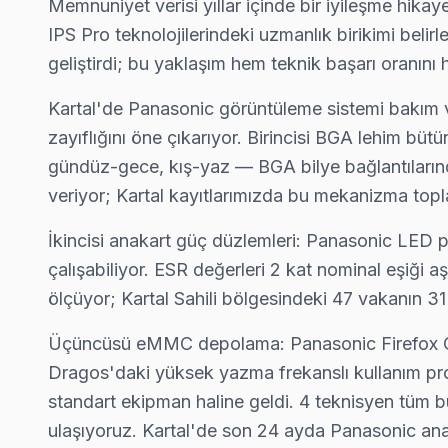
Memnuniyet verisi yıllar içinde bir iyileşme hik
Panasonic marka TV'niz Yukarı'de çalışmıyorsa teknik ekibimiz
IPS Pro teknolojilerindeki uzmanlık birikimi belirl
Kartal TV Servis Merkezi →
geliştirdi; bu yaklaşım hem teknik başarı oranını he
Yunus Panasonic Servis
Kartal'de Panasonic görüntüleme sistemi bakım v
Yunus mahallesi Panasonic TV servis hattımız günlük olarak bu
zayıflığını öne çıkarıyor. Birincisi BGA lehim bü
Kartal TV Servis Merkezi →
gündüz-gece, kış-yaz — BGA bilye bağlantılarında
veriyor; Kartal kayıtlarımızda bu mekanizma top
Kartal Panasonic TV Servis Hizmet Bölgesi
İkincisi anakart güç düzlemleri: Panasonic LED
Kartal bölgesine kapıya gelen Panasonic TV tamir servisi hizmetimi
çalışabiliyor. ESR değerleri 2 kat nominal eşiği a
ölçüyor; Kartal Sahili bölgesindeki 47 vakanın 31
Üçüncüsü eMMC depolama: Panasonic Firefox OS m
Dragos'daki yüksek yazma frekanslı kullanım pro
standart ekipman haline geldi. 4 teknisyen tüm bu
ulaşıyoruz. Kartal'de son 24 ayda Panasonic anak