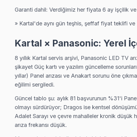
Uğur Mumcu Panasonic Servis
Garanti dahil: Verdiğimiz her fiyata 6 ay işçilik v
Panasonic TV Uğur Mumcu'de internet bağlantısı sorunuyla ge
» Kartal'de aynı gün teşhis, şeffaf fiyat teklifi ve 
Uğur Mumcu Panasonic Açılmıyor Arıza →
Yakacık Çarşı Panasonic Servis
Kartal × Panasonic: Yerel İ
Panasonic TV'de T-Con kart arızası Yakacık Çarşı mahallesinde
Yakacık Çarşı Panasonic Açılmıyor Arıza →
8 yıllık Kartal servis arşivi, Panasonic LED TV a
şikayet Güç kartı ve yazılım güncelleme sorunlar
Yakacık Yeni Panasonic Servis
yıllar) Panel arızası ve Anakart sorunu öne çıkmay
Yakacık Yeni sakinlerine özel: Panasonic TV tamirinde parça de
eğilimi sergiledi.
Yakacık Yeni Panasonic Anakart Tamiri →
Güncel tablo şu: aylık 81 başvurunun %31'i Panel 
Yalı Panasonic Servis
olmayı sürdürüyor; Dragos ise kentsel dönüşümün g
Panasonic marka TV'niz Yalı'de çalışmıyorsa teknik ekibimizi 
Adalet Sarayı ve çevre mahalleler kronik düşük h
Kartal Panasonic Servis →
arıza frekansı düşük.
Yukarı Panasonic Servis