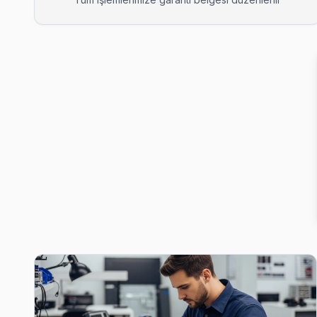
Cevizli Panasonic Servis
Cevizli'de Panasonic TV ses ama görüntü yok sorununu genelli
Cevizli Panasonic Açılmıyor Arıza →
Cumhuriyet Panasonic Servis
Kartal'da Cumhuriyet mahallesi için Panasonic TV tamir ran
Cumhuriyet Panasonic Anakart Tamiri →
Çavuşoğlu Panasonic Servis
Kartal genelinde Çavuşoğlu bölgesinde Panasonic TV kullanıcıl
Kartal TV Servis Merkezi →
Esentepe Panasonic Servis
Esentepe'den gelen Panasonic TV arızaları arasında en sık güç 
Panasonic Servis Merkezi →
Gümüşpınar Panasonic Servis