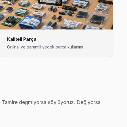
iz 90 dakika içinde kapınızda.
anlık görebiliyorsunuz.
Kaliteli Parça
Orijinal ve garantili yedek parça kullanımı
 odaklı servis anlayışımız bu.
retsiz.
or. Tamire değmiyorsa söylüyoruz. Değiyorsa
ay işçilik garantisi.