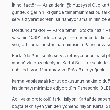
İkinci faktör — Arıza derinliği: Yüzeysel Güç kart
günde, diğerinin iki günde tamamlanması bu fark 
Bu sayfayla ilgili hizmet sayfaları:
↑ Panasonic Servis Ana Sayfası
servis ziyaret ücretini sıfırlamıyor ama minimize
↑ Kartal TV Servis Merkezi
Dördüncü faktör — Parça temini: Stokta hazır P
vakanın %39'ünde oluşuyor — önceden bildirilip o
veri, ortalama müşteri harcamasının Panel arızas
Kartal'de Panasonic servis rotasyonunun nasıl p
Kartal Yakın İlçelerde Panasonic Servisi
mantığıyla düzenleniyor: Kartal Sahili eksenindeki
· Ataşehir Panasonic
· Beykoz Panasonic
· Çekmeköy Panasonic
· Kadıköy Panasonic
dahil ediliyor. Marmaray ve E-5 ağının yoğunluk v
· Maltepe Panasonic
· Pendik Panasonic
· Sancaktepe Panasonic
· Şile Panasonic
karma yapılaşmalı konut dokusunun hakim olduğu m
kısıtlamayı minimize ediyor; tüm Panasonic OLED v
Kartal Diğer Marka Servisleri
Acil vaka protokolü farklı işliyor: Kartal'de s
· Kartal Sony
· Kartal Philips
· Kartal Hi-Level
· Kartal iFFALCON
boşta teknisyen yeniden yönlendiriliyor. Kartal 