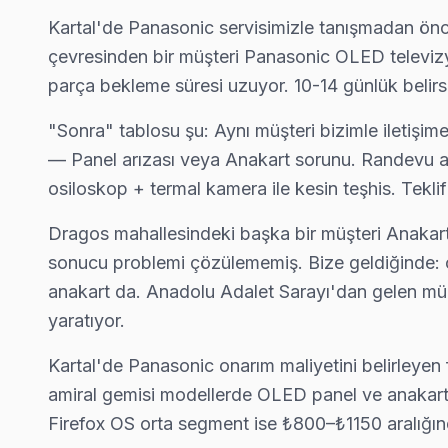
Kartal'de Panasonic servisimizle tanışmadan önce 
çevresinden bir müşteri Panasonic OLED televizyon
parça bekleme süresi uzuyor. 10-14 günlük belirsi
"Sonra" tablosu şu: Aynı müşteri bizimle iletişim
— Panel arızası veya Anakart sorunu. Randevu ay
osiloskop + termal kamera ile kesin teşhis. Tekli
Dragos mahallesindeki başka bir müşteri Anakart 
sonucu problemi çözülememiş. Bize geldiğinde: c
Panasonic Uzman Teknisyen Ekibi — Kartal
anakart da. Anadolu Adalet Sarayı'dan gelen müşte
Serkan Y. — Panasonic Servis Uzmanı
Kartal Servis İstatistikleri
yaratıyor.
13 yıllık Panasonic TV tamir deneyimi. Kartal ve çevre ilçelere
· Kartal'de
510+
Panasonic TV tamiri
· Müşteri memnuniyeti
%97
· Panasonic fabrika servis sertifikası
Kartal'de Panasonic onarım maliyetini belirleyen
· Ortalama tamir süresi:
1–2 iş günü
· Orijinal ve OEM yedek parça tedarikçisi
amiral gemisi modellerde OLED panel ve anakart b
· Tüm işlemler
2 yıl garantili
· 2010'dan günümüze tüm Panasonic modelleri
Firefox OS orta segment ise ₺800–₺1150 aralığınd