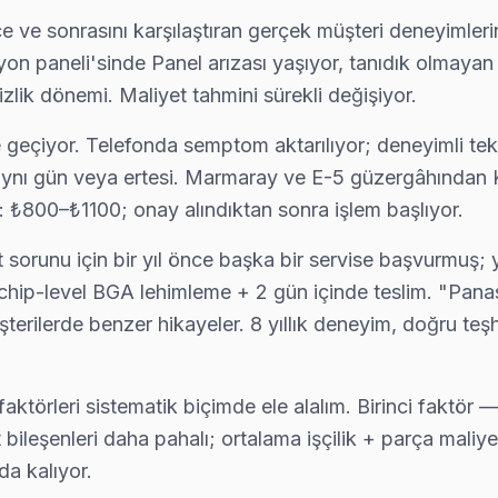
ve sonrasını karşılaştıran gerçek müşteri deneyimlerini
 paneli'sinde Panel arızası yaşıyor, tanıdık olmayan bi
zlik dönemi. Maliyet tahmini sürekli değişiyor.
e geçiyor. Telefonda semptom aktarılıyor; deneyimli tek
nı gün veya ertesi. Marmaray ve E-5 güzergâhından Kar
f: ₺800–₺1100; onay alındıktan sonra işlem başlıyor.
sorunu için bir yıl önce başka bir servise başvurmuş; 
hip-level BGA lehimleme + 2 gün içinde teslim. "Panas
rilerde benzer hikayeler. 8 yıllık deneyim, doğru teşhi
 yerinde servis sunulmaktadır.
 faktörleri sistematik biçimde ele alalım. Birinci fakt
ileşenleri daha pahalı; ortalama işçilik + parça mali
a kalıyor.