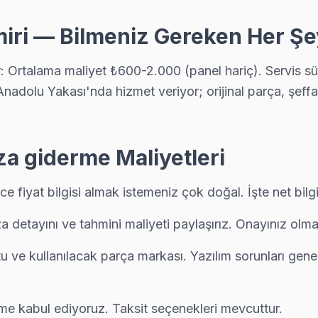
miri — Bilmeniz Gereken Her Şe
e yardımcı oluyoruz: satın alma öncesi gizli arıza denetimi ücretsiz.
r: Ortalama maliyet ₺600-2.000 (panel hariç). Servis s
nadolu Yakası'nda hizmet veriyor; orijinal parça, şeffaf
al ekibimiz önce paneli test ediyor; değiştirilebilecek devre var mı,
za giderme Maliyetleri
 fiyat bilgisi almak istemeniz çok doğal. İşte net bilgi
ıza sonrası en çok ne soruyor? "Ne kadar sürer?" — çoğu Panasonic ar
ıza detayını ve tahmini maliyeti paylaşırız. Onayınız ol
tu ve kullanılacak parça markası. Yazılım sorunları gene
cretsiz, yazılı fiyat, onay sonrası iş — Kartal'da müşteri memnuniyeti o
me kabul ediyoruz. Taksit seçenekleri mevcuttur.