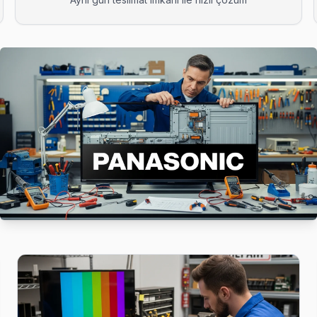
kle backlight led şeridi veya LVDS kablo arızası oluşturuyor. Kartal
devusu almak kolay: telefon, WhatsApp veya web formundan — ekibimi
arına tam donanımlı servis. Ekibimiz orijinal yedek parça ile geliyor
kartı ve anakart sorunları görülüyor. Kartal servisimizde bu arızala