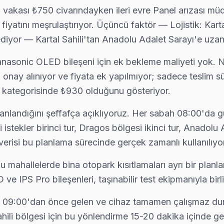
ı vakası ₺750 civarındayken ileri evre Panel arızası müd
fiyatını meşrulaştırıyor. Üçüncü faktör — Lojistik: K
 ediyor — Kartal Sahili'tan Anadolu Adalet Sarayı'e uza
anasonic OLED bileşeni için ek bekleme maliyeti yok. 
nay alınıyor ve fiyata ek yapılmıyor; sadece teslim sü
ı kategorisinde ₺930 olduğunu gösteriyor.
lanlandığını şeffafça açıklıyoruz. Her sabah 08:00'da 
 istekler birinci tur, Dragos bölgesi ikinci tur, Anadol
erisi bu planlama sürecinde gerçek zamanlı kullanılıyor
ahallelerde bina otopark kısıtlamaları ayrı bir planla
e IPS Pro bileşenleri, taşınabilir test ekipmanıyla bir
abah 09:00'dan önce gelen ve cihaz tamamen çalışmaz d
Sahili bölgesi için bu yönlendirme 15-20 dakika içinde 