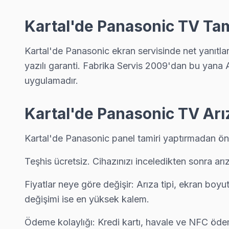
Orhantepe Panasonic Anakart Tamiri →
Kartal'de Panasonic TV Ta
Orta Panasonic Servis
Orta'deki Panasonic TV kullanıcılarına ikinci el cihaz alırken d
Kartal'de Panasonic ekran servisinde net yanıtla
Kartal TV Servis Merkezi →
yazılı garanti. Fabrika Servis 2009'dan bu yana A
Petrol İş Panasonic Servis
uygulamadır.
Petrol İş'de Panasonic TV ekran değişimi gerekebilir mi? Kart
Kartal Panasonic Servis →
Kartal'de Panasonic TV Arı
Soğanlık Yeni Panasonic Servis
Kartal'de Panasonic panel tamiri yaptırmadan önce
Kartal'da Soğanlık Yeni mahallesi Panasonic kullanıcıları ar
Teşhis ücretsiz. Cihazınızı inceledikten sonra ar
Soğanlık Yeni Panasonic Açılmıyor Arıza →
Topselvi Panasonic Servis
Fiyatlar neye göre değişir: Arıza tipi, ekran boyu
değişimi ise en yüksek kalem.
Topselvi sakinleri için Panasonic TV tamir hizmetimiz: teşhis ü
Kartal TV Servis Merkezi →
Ödeme kolaylığı: Kredi kartı, havale ve NFC öde