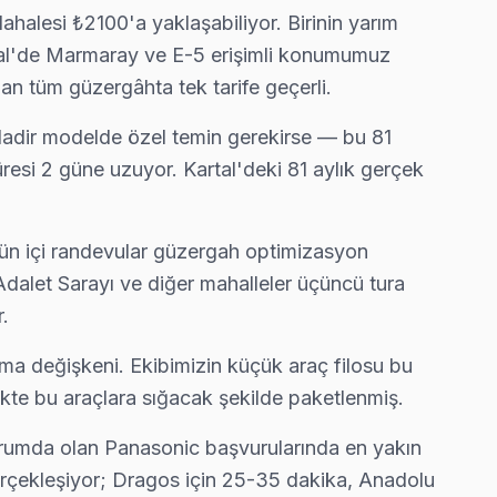
ahalesi ₺2100'a yaklaşabiliyor. Birinin yarım
artal'de Marmaray ve E-5 erişimli konumumuz
nan tüm güzergâhta tek tarife geçerli.
Nadir modelde özel temin gerekirse — bu 81
resi 2 güne uzuyor. Kartal'deki 81 aylık gerçek
gün içi randevular güzergah optimizasyon
u Adalet Sarayı ve diğer mahalleler üçüncü tura
.
ma değişkeni. Ekibimizin küçük araç filosu bu
likte bu araçlara sığacak şekilde paketlenmiş.
urumda olan Panasonic başvurularında en yakın
gerçekleşiyor; Dragos için 25-35 dakika, Anadolu