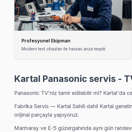
Kartal'da Gümüşpınar mahallesi için Panasonic TV tamir ran
Gümüşpınar Panasonic Açılmıyor Arıza →
Hürriyet Panasonic Servis
Hürriyet mahallesi Panasonic TV teknisyeniniz ortalama 90 da
Profesyonel Ekipman
Kartal Panasonic Servis →
Modern test cihazları ile hassas arıza tespiti
Karlıktepe Panasonic Servis
Karlıktepe sakinleri için Panasonic TV tamir hizmetimiz: teşhis 
Panasonic Servis Merkezi →
Kartal Panasonic servis - T
Kordonboyu Panasonic Servis
Panasonic TV'niz tamir edilebilir mi? Kartal'da c
Kordonboyu'deki Panasonic TV kullanıcılarına ikinci el cihaz a
Kordonboyu Panasonic Açılmıyor Arıza →
Fabrika Servis — Kartal Sahili dahil Kartal gen
orijinal parçayla yapıyoruz.
Orhantepe Panasonic Servis
Orhantepe sakinleri Panasonic TV arızaları için sık bizi tercih ed
Marmaray ve E-5 güzergahında aynı gün randev