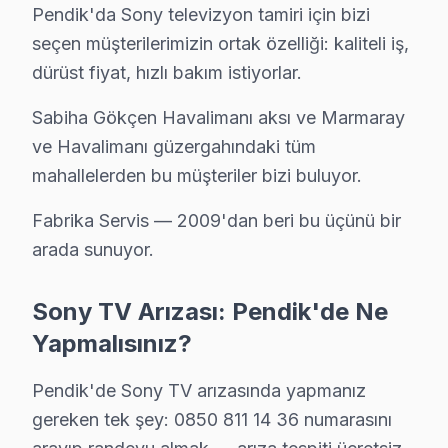
Pendik'da Sony televizyon tamiri için bizi
Harmandere sakinleri Sony TV arızaları için sık bizi tercih ed
seçen müşterilerimizin ortak özelliği: kaliteli iş,
Pendik TV Servis Merkezi →
dürüst fiyat, hızlı bakım istiyorlar.
Kavakpınar Sony Servis
Sabiha Gökçen Havalimanı aksı ve Marmaray
Sony TV Kavakpınar adresinde firmware güncellemesi sonra
ve Havalimanı güzergahındaki tüm
Pendik TV Servis Merkezi →
mahallelerden bu müşteriler bizi buluyor.
Kaynarca Sony Servis
Fabrika Servis — 2009'dan beri bu üçünü bir
Pendik'nın Kaynarca bölgesindeki Sony müşterilerimiz tamir
arada sunuyor.
Kaynarca Sony Açılmıyor Arıza →
Kurna Sony Servis
Sony TV Arızası: Pendik'de Ne
Kurna mahallesi Sony TV servis hattımız günlük olarak bu bö
Yapmalısınız?
Pendik TV Servis Merkezi →
Pendik'de Sony TV arızasında yapmanız
Kurtdoğmuş Sony Servis
gereken tek şey: 0850 811 14 36 numarasını
Kurtdoğmuş mahallesi Sony TV teknisyeniniz ortalama 90 d