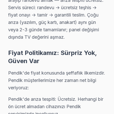
arayıp randevu almak — arıza tespiti ücretsiz.
Kurtdoğmuş Sony Anakart Tamiri →
Servis süreci: randevu → ücretsiz teşhis →
Kurtköy Sony Servis
fiyat onayı → tamir → garantili teslim. Çoğu
arıza (yazılım, güç kartı, anakart) aynı gün
Sony TV'de T-Con kart arızası Kurtköy mahallesinde sık karş
veya 2-3 günde tamamlanır; panel değişimi
Pendik TV Servis Merkezi →
dışında TV değerini aşmaz.
Orhangazi Sony Servis
Pendik'da Orhangazi bölgesindeki Sony kullanıcılarına not: 
Fiyat Politikamız: Sürpriz Yok,
Sony Servis Merkezi →
Güven Var
Orta Sony Servis
Pendik'de fiyat konusunda şeffaflık ilkemizdir.
Orta mahallesinde Sony TV arızaları için aynı gün randevu. P
Pendik müşterilerimize her zaman net bilgi
Orta Sony Açılmıyor Arıza →
veriyoruz:
Ramazanoğlu Sony Servis
Pendik'de arıza tespiti: Ücretsiz. Herhangi bir
Ramazanoğlu'deki Sony TV sahiplerinin yüzde sekseni tamir 
ön ücret almadan cihazınızı Pendik
Ramazanoğlu Sony Anakart Tamiri →
servisimizde inceliyoruz.