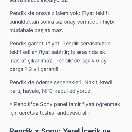
Sanayi Sony Servis
Pendik'de onaysız işlem yok: Fiyat teklifi
Sanayi sakinleri için Sony TV tamir hizmetimiz: teşhis ücrets
sunulduktan sonra siz onay vermeden hiçbir
Pendik Sony Servis →
müdahale başlatılmaz.
Sapanbağları Sony Servis
Pendik garantili fiyat: Pendik servisimizde
Sapanbağları mahallesi Sony TV teknisyeniniz ortalama 90 
teklif edilen fiyat sabittir; iş sırasında ek
Sapanbağları Sony Anakart Tamiri →
masraf çıkarılmaz. Pendik'de işçilik 6 ay,
Sülüntepe Sony Servis
parça 1-2 yıl garantili.
Sony TV'de T-Con kart arızası Sülüntepe mahallesinde sık ka
Pendik'de ödeme seçenekleri: Nakit, kredi
Pendik TV Servis Merkezi →
kartı, havale, NFC kabul ediyoruz.
Şeyhli Sony Servis
» Pendik'de Sony panel tamir fiyatı öğrenmek
Pendik'da Şeyhli mahallesi için Sony TV tamir randevusu 
için ücretsiz teşhis randevusu alın.
Pendik TV Servis Merkezi →
Pendik × Sony: Yerel İçerik ve
Velibaba Sony Servis