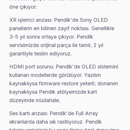
14 yıllık Pendik servis arşivi, Sony TV arıza trendleri
öne çıkıyor:
Güncel tablo şu: aylık 69 başvurunun %35'i XR işlemci 
XR işlemci arızası: Pendik'de Sony OLED
Memnuniyet verisi yıllar içinde bir iyileşme hikayesi an
panellerin en bilinen zayıf noktası. Genellikle
3-5 yıl sonra ortaya çıkıyor. Pendik
Neden Pendik'de Sony teknik desteği Tercih E
servisimizde orijinal parça ile tamir, 2 yıl
Pendik Sony TV Ekran Anakart Profesyonel Servis ve Tamir
garantiyle teslim ediyoruz.
Pendik'da Sony TV'niz bozulduğunda aklınıza birkaç sor
HDMI port sorunu: Pendik'de OLED sistemini
• Pendik'de 25+ sertifikalı teknisyen Sony TV konusund
kullanan modellerde görülüyor. Yazılım
• Pendik'de sadece orijinal parça kullanıyoruz. tüketi
kaynaklıysa firmware restore yeterli; donanım
• Profesyonel teşhis ekipmanımızla (osiloskop, ESR öl
kaynaklıysa Pendik atölyemizde kart
Bizde gördüğümüz şey,, Sabiha Gökçen Havalimanı, Tuzl
düzeyinde müdahale.
Sony Servisi: Pendik Yerel Bilgi
Ses kartı arızası: Pendik'de Full Array
ekranlarda daha sık rastlıyoruz. Pendik
Pendik ilçesi, İstanbul Anadolu Yakası'nın yaklaşık 700