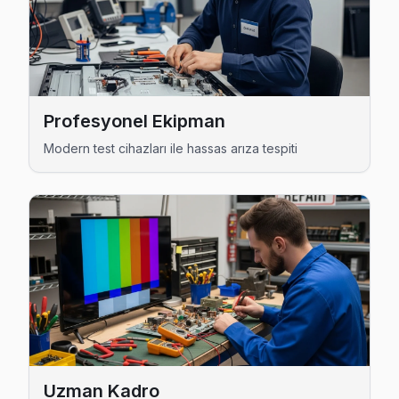
Pendik TV Servis Merkezi →
Ertuğrul Gazi Sony Servis
Sony marka TV'niz Ertuğrul Gazi'de çalışmıyorsa teknik ekib
Ertuğrul Gazi Sony Anakart Tamiri →
Profesyonel Ekipman
Esenler Sony Servis
Modern test cihazları ile hassas arıza tespiti
Pendik'nın Esenler bölgesindeki Sony müşterilerimiz tamir t
Esenler Sony Açılmıyor Arıza →
Esenyalı Sony Servis
Sony TV Esenyalı adresinde firmware güncellemesi sonrası 
Pendik TV Servis Merkezi →
Fatih Sony Servis
Fatih mahallesinde Sony TV arızaları için aynı gün randevu. 
Pendik Sony Servis →
Uzman Kadro