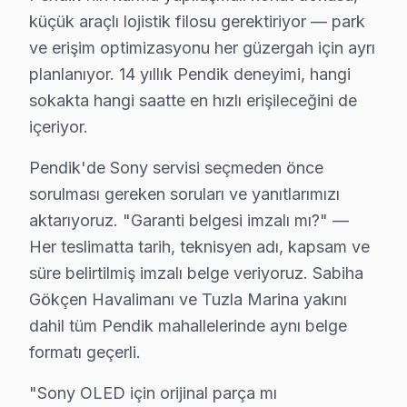
küçük araçlı lojistik filosu gerektiriyor — park
ve erişim optimizasyonu her güzergah için ayrı
planlanıyor. 14 yıllık Pendik deneyimi, hangi
sokakta hangi saatte en hızlı erişileceğini de
içeriyor.
Sony Uzman Teknisyen Ekibi — Pendik
Cenk D. — Sony Servis Uzmanı
Pendik'de Sony servisi seçmeden önce
12 yıllık Sony TV tamir deneyimi. Pendik ve çevre ilçelere y
sorulması gereken soruları ve yanıtlarımızı
· Sony fabrika servis sertifikası
aktarıyoruz. "Garanti belgesi imzalı mı?" —
· Orijinal ve OEM yedek parça tedarikçisi
Her teslimatta tarih, teknisyen adı, kapsam ve
· 2010'dan günümüze tüm Sony modelleri
süre belirtilmiş imzalı belge veriyoruz. Sabiha
Gökçen Havalimanı ve Tuzla Marina yakını
Pendik Servis İstatistikleri
dahil tüm Pendik mahallelerinde aynı belge
· Pendik'de
570+
Sony TV tamiri
formatı geçerli.
· Müşteri memnuniyeti
%98
· Ortalama tamir süresi:
2–3 iş günü
"Sony OLED için orijinal parça mı
· Tüm işlemler
2 yıl garantili