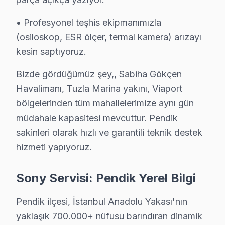
Fiyat Politikamız: Sürpriz Yok, Güven Var
• Profesyonel teşhis ekipmanımızla
Pendik'de fiyat konusunda şeffaflık ilkemizdir. Pendik 
(osiloskop, ESR ölçer, termal kamera) arızayı
Pendik'de arıza tespiti: Ücretsiz. Herhangi bir ön ücre
kesin saptıyoruz.
Pendik'de onaysız işlem yok: Fiyat teklifi sunuldukta
Bizde gördüğümüz şey,, Sabiha Gökçen
Pendik garantili fiyat: Pendik servisimizde teklif edilen f
Havalimanı, Tuzla Marina yakını, Viaport
Pendik'de ödeme seçenekleri: Nakit, kredi kartı, hava
bölgelerinden tüm mahallelerimize aynı gün
» Pendik'de Sony panel tamir fiyatı öğrenmek için ücre
müdahale kapasitesi mevcuttur. Pendik
sakinleri olarak hızlı ve garantili teknik destek
Pendik × Sony: Yerel İçerik ve Deneyim
hizmeti yapıyoruz.
Pendik servis lojistiği, ilçenin Anadolu Yakası'ndaki 
İkinci katman — Orta kuşak: Tuzla Marina yakını ve b
Sony Servisi: Pendik Yerel Bilgi
Üçüncü katman — Dış mahalleler: Viaport ve Pendik'nin 
Pendik ilçesi, İstanbul Anadolu Yakası'nın
Pendik'de Sony servisi seçmeden önce sorulması gereken
yaklaşık 700.000+ nüfusu barındıran dinamik
"Sony OLED için orijinal parça mı kullanıyorsunuz?" — E