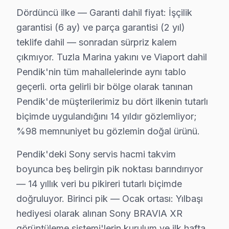
Emirli'de Sony TV Servisi
Dördüncü ilke — Garanti dahil fiyat: İşçilik
Emirli Mahallesi, gelişmekte olan bir yerleşim yeridir. 
garantisi (6 ay) ve parça garantisi (2 yıl)
teklife dahil — sonradan sürpriz kalem
Ertuğrul Gazi'de Sony TV Servisi
çıkmıyor. Tuzla Marina yakını ve Viaport dahil
Ertuğrul Gazi Mahallesi, çeşitli yaş gruplarındaki bire
Pendik'nin tüm mahallelerinde aynı tablo
geçerli. orta gelirli bir bölge olarak tanınan
Esenler'de Sony TV Servisi
Pendik'de müşterilerimiz bu dört ilkenin tutarlı
Esenler Mahallesi, çeşitli yaş gruplarının bulunduğu yo
biçimde uygulandığını 14 yıldır gözlemliyor;
Esenyalı'da Sony TV Servisi
%98 memnuniyet bu gözlemin doğal ürünü.
Esenyalı, Pendik'in hızla gelişen mahallelerinden biri 
Pendik'deki Sony servis hacmi takvim
boyunca beş belirgin pik noktası barındırıyor
Fatih'te Sony TV Servisi
— 14 yıllık veri bu pikireri tutarlı biçimde
Fatih Mahallesi sakinleri için Sony televizyon tamirind
doğruluyor. Birinci pik — Ocak ortası: Yılbaşı
hediyesi olarak alınan Sony BRAVIA XR
Fevzi Çakmak'ta Sony TV Servisi
görüntüleme sistemi'lerin kurulum ve ilk hafta