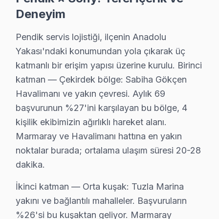
Pendik'da Velibaba bölgesi dahil tüm hizmet alanımızda Sony 
Deneyim
Pendik TV Servis Merkezi →
Pendik servis lojistiği, ilçenin Anadolu
Yayalar Sony Servis
Yakası'ndaki konumundan yola çıkarak üç
Pendik'da Yayalar mahallesi Sony kullanıcıları arıza sonr
katmanlı bir erişim yapısı üzerine kurulu. Birinci
Pendik Sony Servis →
katman — Çekirdek bölge: Sabiha Gökçen
Havalimanı ve yakın çevresi. Aylık 69
Yeni Sony Servis
başvurunun %27'ini karşılayan bu bölge, 4
Sony TV'nizin Yeni adresine gelen ekibimiz osiloskop ve B
kişilik ekibimizin ağırlıklı hareket alanı.
Yeni Sony Anakart Tamiri →
Marmaray ve Havalimanı hattına en yakın
Yenişehir Sony Servis
noktalar burada; ortalama ulaşım süresi 20-28
Yenişehir mahallesinde Sony TV arızaları için aynı gün rande
dakika.
Yenişehir Sony Anakart Tamiri →
İkinci katman — Orta kuşak: Tuzla Marina
Yeşilbağlar Sony Servis
yakını ve bağlantılı mahalleler. Başvuruların
%26'si bu kuşaktan geliyor. Marmaray
Yeşilbağlar mahallesi Sony TV servisi için ön değerlendirm