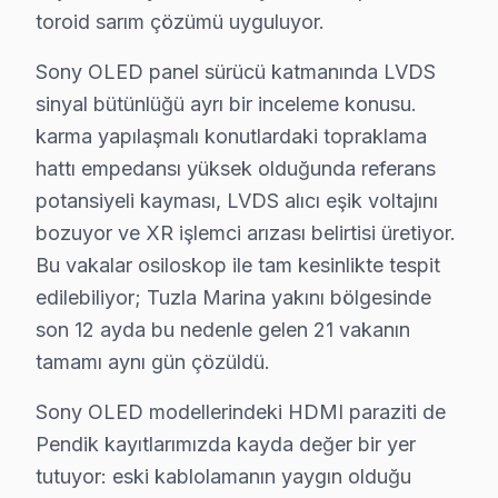
toroid sarım çözümü uyguluyor.
Sony OLED panel sürücü katmanında LVDS
sinyal bütünlüğü ayrı bir inceleme konusu.
Sony TV Servis Kapsamı
karma yapılaşmalı konutlardaki topraklama
hattı empedansı yüksek olduğunda referans
✓ 15+ Yıl Deneyim
potansiyeli kayması, LVDS alıcı eşik voltajını
✓ Yazılı Garanti Belgesi
bozuyor ve XR işlemci arızası belirtisi üretiyor.
✓ Orijinal Yedek Parça
Bu vakalar osiloskop ile tam kesinlikte tespit
✓ Ücretsiz Arıza Tespiti
edilebiliyor; Tuzla Marina yakını bölgesinde
son 12 ayda bu nedenle gelen 21 vakanın
Pendik, İstanbul'un köklü ilçelerinden biri olup bölgemizdeki İs
tamamı aynı gün çözüldü.
Pendik'de Sony TV: Kuşaklar Arası Kullanım Fa
Sony OLED modellerindeki HDMI paraziti de
Pendik ilçesi, coğrafi konumu ve ulaşım ağı ile dikkat ç
Pendik kayıtlarımızda kayda değer bir yer
tutuyor: eski kablolamanın yaygın olduğu
Yaşlı nüfus, genellikle eski CRT ve plazma televizyon 