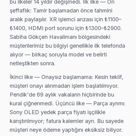
bu ilkeler 14 yıldır değişmedi. İlk ilke — Ön
şeffaflık: Tamir başlamadan önce tahmini
Çamçeşme'de Sony TV Servisi
aralık paylaşılır. XR işlemci arızası için ₺1100–
Çamçeşme Mahallesi, yeni konut projeleriyle gelişim gö
₺1400, HDMI port sorunu için ₺1300–₺2900.
Sabiha Gökçen Havalimanı bölgesindeki
Çamlık'ta Sony TV Servisi
müşterilerimiz bu bilgiyi genellikle ilk telefonda
Çamlık Mahallesi, yeni ve modern yapılarıyla öne çıkmakt
alıyor — birkaç soruyla model ve belirti
netleştikten sonra.
Çınardere'de Sony TV Servisi
Çınardere Mahallesi, karmaşık bir elektrik altyapısına 
İkinci ilke — Onaysız başlamama: Kesin teklif,
müşteri onayı alınmadan işlem başlatılmıyor.
Doğu'da Sony TV Servisi
Pendik'de 69 aylık vakaların hiçbirinde bu
Doğu Mahallesi, genç nüfusun yoğun olduğu bir yerleşim
kural çiğnenmedi. Üçüncü ilke — Parça ayrımı:
Sony OLED yedek parça fiyatı işçilikle
Dumlupınar'da Sony TV Servisi
karıştırılmıyor; fatura kalemler ayrı. Bu sayede
Dumlupınar Mahallesi, farklı yaş gruplarından insanlara
müşteri neye ödeme yaptığını eksiksiz biliyor.