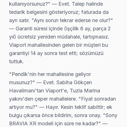
kullanıyorsunuz?" — Evet. Talep halinde
tedarik belgesini gösteriyoruz; faturada da
ayrı satır. "Aynı sorun tekrar ederse ne olur?"
Bu sayfayla ilgili hizmet sayfaları:
↑ Sony Servis Ana Sayfası
— Garanti süresi içinde (işçilik 6 ay, parça 2
yıl) ücretsiz yeniden müdahale, tartışmasız.
↑ Pendik TV Servis Merkezi
Viaport mahallesinden gelen bir müşteri bu
garantiyi 14 ay sonra test etti; sözümüzü
tuttuk.
"Pendik'nin her mahallesine geliyor
Pendik Yakın İlçelerde Sony Servisi
musunuz?" — Evet. Sabiha Gökçen
· Ataşehir Sony
· Beykoz Sony
Havalimanı'tan Viaport'e, Tuzla Marina
yakını'den çeper mahallelere. "Fiyat sonradan
· Çekmeköy Sony
· Kadıköy Sony
artıyor mu?" — Hayır. Kesin teklif sabittir; ek
bulgu çıkarsa önce bildirim, sonra onay. "Sony
· Kartal Sony
· Maltepe Sony
BRAVIA XR modeli için süre ne kadar?" —