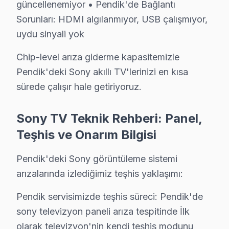
güncellenemiyor • Pendik'de Bağlantı
• Pendik güç kartı: 600 – 1.800 TL
Sorunları: HDMI algılanmıyor, USB çalışmıyor,
• Pendik LED/backlight: 500 – 1.400 TL
uydu sinyali yok
Pendik'de teşhis ücretsiz — fiyat netleşmeden onay v
Chip-level arıza giderme kapasitemizle
Sony TV Teknik Profil ve Servis Rehberi
Pendik'deki Sony akıllı TV'lerinizi en kısa
sürede çalışır hale getiriyoruz.
Pendik'de Sony LED TV Servis Rehberi: Panel, Yazılı
Pendik Servisinde Sony Onarım Notları
Sony TV Teknik Rehberi: Panel,
1. Pendik'de HDMI port tamirinde orijinal Molex/HDMI s
Teşhis ve Onarım Bilgisi
2. Pendik'de Acoustic Surface Audio+ panellerinde ses k
3. Pendik'de XR işlemci reballing için 260-270°C profil; 
Pendik'deki Sony görüntüleme sistemi
4. Pendik'de Sony Android görüntüleme sistemi'lerde f
arızalarında izlediğimiz teşhis yaklaşımı:
5. Pendik'de Sony OLED burn-in kontrolü: Pixel Shift 
Pendik servisimizde teşhis süreci: Pendik'de
Pendik'de Sony Panel Teknolojisi
sony televizyon paneli arıza tespitinde İlk
Pendik'de sony, televizyon paneli üretiminde kendi pan
olarak televizyon'nin kendi teşhis modunu