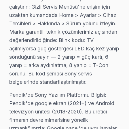
Pendik Servisimizde Sony İşlemci Mimarisi
çalıştırın: Gizli Servis Menüsü'ne erişim için
Pendik'de cognitive Processor XR, Sony'nin 2021+ flags
uzaktan kumandada Home > Ayarlar > Cihaz
Pendik'de Sony Yazılım Ortamı
Tercihleri > Hakkında > Sürüm yolunu izleyin.
Pendik'de google televizyon (2021+) ve Android ekran 
Marka garantili teknik çözümlerimiz açısından
değerlendirildiğinde: Blink kodu: TV
Pendik Servisinin Sony Teşhis Protokolü
açılmıyorsa güç göstergesi LED kaç kez yanıp
Pendik'de sony TV arıza tespitinde İlk olarak TV'nin 
söndüğünü sayın — 2 yanıp = güç kartı, 6
Pendik'de Sony Model Ailesi: BRAVIA XR OLED A80K
yanıp = arka aydınlatma, 8 yanıp = T-Con
2025 Pendik Sony Fiyat Tablosu:
sorunu. Bu kod şeması Sony servis
Panel → 4.500 – 11.000 TL (model ve boyuta göre)
belgelerinde standartlaştırılmıştır.
Anakart → 1.200 – 3.500 TL
Pendik'de Sony Yazılım Platformu Bilgisi:
Güç kartı → 600 – 1.800 TL
Pendik'de google ekran (2021+) ve Android
LED/backlight → 500 – 1.400 TL
televizyon ünitesi (2018-2020). Bu üretici
Pendik'de bu cihaz PlayStation entegrasyon sorunu için
firmanın devre mimarisine yönelik
Pendik'de Sony servis istatistik notu: Son 905 günd
uzmanlığımızla: Google panel'de uygulamalar