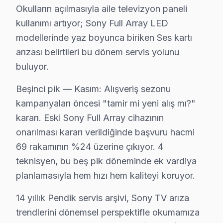
Kaynarca'da Sony TV Servisi
Okulların açılmasıyla aile televizyon paneli
kullanımı artıyor; Sony Full Array LED
Kaynarca'daki Sony televizyonunuz kullanıcıları için, t
modellerinde yaz boyunca biriken Ses kartı
Kurna'da Sony TV Servisi
arızası belirtileri bu dönem servis yolunu
Kurna Mahallesi'nde, Sony televizyonlar için bakım ve o
buluyor.
Beşinci pik — Kasım: Alışveriş sezonu
Kurtdoğmuş'ta Sony TV Servisi
kampanyaları öncesi "tamir mi yeni alış mı?"
Kurtdoğmuş Mahallesi'nde Sony TV sahipleri, tamir hizm
kararı. Eski Sony Full Array cihazının
Kurtköy'de Sony TV Servisi
onarılması kararı verildiğinde başvuru hacmi
69 rakamının %24 üzerine çıkıyor. 4
Kurtköy, Sony televizyonları için bakım ve onarım işlem
teknisyen, bu beş pik döneminde ek vardiya
Orhangazi'de Sony TV Servisi
planlamasıyla hem hızı hem kaliteyi koruyor.
Orhangazi mahallesi, farklı yaş gruplarını barındıran di
14 yıllık Pendik servis arşivi, Sony TV arıza
Orta'da Sony TV Servisi
trendlerini dönemsel perspektifle okumamıza