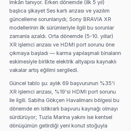
imkân tanıyor. Erken dönemde (ilk 5 yıl)
Orta mahallesi, yoğun konut yapısıyla dikkat çeken bir 
başlıca şikayet Ses kartı arızası ve yazılım
Ramazanoğlu'nda Sony TV Servisi
güncelleme sorunlarıydı; Sony BRAVIA XR
Ramazanoğlu mahallesinde yaşayanlar, genellikle aile y
modellerinin ilk sürümleriyle ilgili bu sorunlar
zamanla azaldı. Orta dönemde (5-10. yıllar)
Sanayi'de Sony TV Servisi
XR işlemci arızası ve HDMI port sorunu öne
Sanayi mahallesi, işlek bir bölge olmasıyla bilinirken, 
çıkmaya başladı — karma yapılaşmalı binaların
eskimesiyle birlikte elektrik altyapısı kaynaklı
Sapanbağları'nda Sony TV Servisi
vakalar artış eğilimi sergiledi.
Sapanbağları, genellikle genç ve dinamik bir nüfusa sa
Güncel tablo şu: aylık 69 başvurunun %35'i
Sülüntepe'de Sony TV Servisi
XR işlemci arızası, %19'si HDMI port sorunu
Sülüntepe, daha çok geniş ailelerin yaşadığı bir konut al
ile ilgili. Sabiha Gökçen Havalimanı bölgesi bu
dönemde en istikrarlı başvuru kaynağı olmayı
Şeyhli'de Sony TV Servisi
sürdürüyor; Tuzla Marina yakını ise kentsel
Şeyhli mahallesi, sosyal yapısı itibarıyla çeşitli yaş g
dönüşümün getirdiği yeni konut stoğuyla