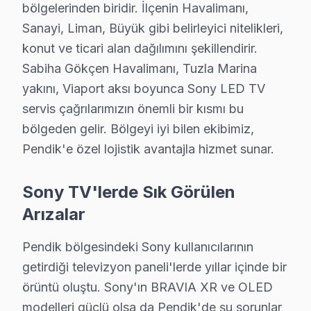
bölgelerinden biridir. İlçenin Havalimanı,
"Pendik'nin her mahallesine geliyor musunuz?" — Evet.
Sanayi, Liman, Büyük gibi belirleyici nitelikleri,
Pendik'deki Sony teknik servis deneyimi, elektromanye
konut ve ticari alan dağılımını şekillendirir.
Sony OLED panel sürücü katmanında LVDS sinyal bütünlü
Sabiha Gökçen Havalimanı, Tuzla Marina
Sony OLED modellerindeki HDMI paraziti de Pendik kayı
yakını, Viaport aksı boyunca Sony LED TV
Pendik'de Sony servisimizle tanışmadan önce ve sonras
servis çağrılarımızın önemli bir kısmı bu
"Sonra" tablosu şu: Aynı müşteri bizimle iletişime ge
bölgeden gelir. Bölgeyi iyi bilen ekibimiz,
Tuzla Marina yakını mahallesindeki başka bir müşteri H
Pendik'e özel lojistik avantajla hizmet sunar.
Pendik müşterilerine sunduğumuz Sony servis fiyatlandı
Sony TV'lerde Sık Görülen
İkinci ilke — Onaysız başlamama: Kesin teklif, müşteri 
Arızalar
Dördüncü ilke — Garanti dahil fiyat: İşçilik garantisi 
Pendik'deki Sony servis hacmi takvim boyunca beş belir
Pendik bölgesindeki Sony kullanıcılarının
İkinci pik — Mart sonu: Bahar temizliği sırasında hasa
getirdiği televizyon paneli'lerde yıllar içinde bir
Üçüncü pik — Haziran: Ramazan Bayramı ve yaz tatili ba
örüntü oluştu. Sony'ın BRAVIA XR ve OLED
Beşinci pik — Kasım: Alışveriş sezonu kampanyaları ön
modelleri güçlü olsa da Pendik'de şu sorunlar