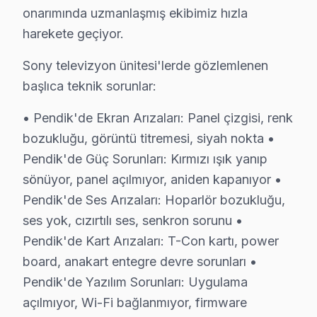
onarımında uzmanlaşmış ekibimiz hızla
• Pendik'de Kart Arızaları: T-Con kartı, power board,
harekete geçiyor.
• Pendik'de Yazılım Sorunları: Uygulama açılmıyor, W
• Pendik'de Bağlantı Sorunları: HDMI algılanmıyor, US
Sony televizyon ünitesi'lerde gözlemlenen
başlıca teknik sorunlar:
Chip-level arıza giderme kapasitemizle Pendik'deki Sony 
• Pendik'de Ekran Arızaları: Panel çizgisi, renk
Sony TV Teknik Rehberi: Panel, Teşhis ve Onar
bozukluğu, görüntü titremesi, siyah nokta •
Pendik'deki Sony görüntüleme sistemi arızalarında izled
Pendik'de Güç Sorunları: Kırmızı ışık yanıp
Pendik servisimizde teşhis süreci: Pendik'de sony tel
sönüyor, panel açılmıyor, aniden kapanıyor •
Pendik'de Sony Yazılım Platformu Bilgisi:
Pendik'de Ses Arızaları: Hoparlör bozukluğu,
Pendik'de google ekran (2021+) ve Android televizyon ü
ses yok, cızırtılı ses, senkron sorunu •
Pendik'de Kart Arızaları: T-Con kartı, power
Pendik bölgesinde en sık servisini yaptığımız Son
board, anakart entegre devre sorunları •
Pendik Sony Fiyat Rehberi (2025):
Pendik'de Yazılım Sorunları: Uygulama
• Pendik panel: 4.500 – 11.000 TL (model ve boyuta g
açılmıyor, Wi-Fi bağlanmıyor, firmware
• Pendik anakart: 1.200 – 3.500 TL