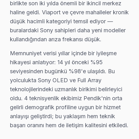
birlikte son iki yılda önemli bir ikincil merkez
Velibaba'da Sony TV Servisi
haline geldi. Viaport ve çevre mahalleler kronik
Velibaba mahallesi, farklı yaş gruplarındaki bireyleri b
düşük hacimli kategoriyi temsil ediyor —
buralardaki Sony sahipleri daha yeni modeller
Yayalar'da Sony TV Servisi
kullandığından arıza frekansı düşük.
Yayalar mahallesi, genç ailelerin yaşadığı bir konut bö
Memnuniyet verisi yıllar içinde bir iyileşme
Yeni'de Sony TV Servisi
hikayesi anlatıyor: 14 yıl önceki %95
Yeni mahallesi, çeşitli sosyal ve ekonomik profillere s
seviyesinden bugünkü %98'e ulaşıldı. Bu
yolculukta Sony OLED ve Full Array
Yenişehir'de Sony TV Servisi
teknolojilerindeki uzmanlık birikimi belirleyici
Yenişehir mahallesi, genellikle orta yaş ve üstü bireyl
oldu. 4 teknisyenlik ekibimiz Pendik'nin orta
gelirli demografik profiline uygun bir hizmet
Yeşilbağlar'da Sony TV Servisi
anlayışı geliştirdi; bu yaklaşım hem teknik
Yeşilbağlar mahallesi, genç ailelerin yoğun olduğu bir 
başarı oranını hem de iletişim kalitesini etkiledi.
Pendik Mahallelerinde Sony Servis: Kuşak Pers