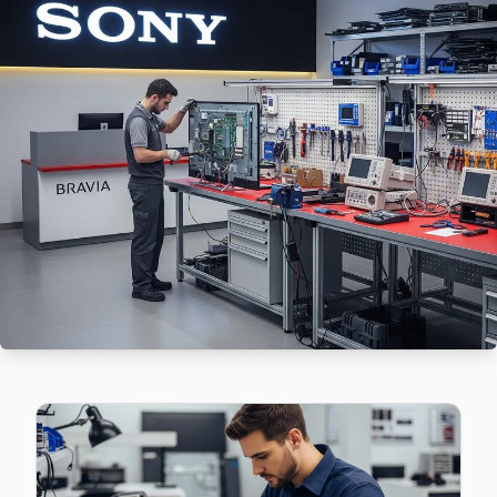
Sony TV'de T-Con kart arızası Çamlık mahallesinde sık karşı
Pendik Sony Servis →
Çınardere Sony Servis
Çınardere mahallesi Sony TV teknisyeniniz ortalama 90 dak
Sony Servis Merkezi →
Doğu Sony Servis
Sony TV'nizin Doğu adresine gelen ekibimiz osiloskop ve B
Pendik Sony Servis →
Dumlupınar Sony Servis
Dumlupınar'de Sony TV ses ama görüntü yok sorununu genell
Dumlupınar Sony Açılmıyor Arıza →
Emirli Sony Servis
Sony TV'niz Emirli'de arıza yaptıysa taşımanıza gerek yok —