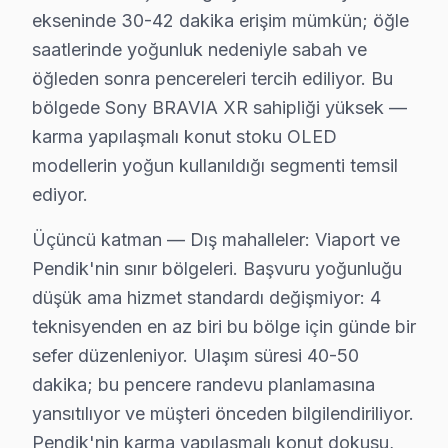
ekseninde 30-42 dakika erişim mümkün; öğle
Yeşilbağlar Sony Anakart Tamiri →
saatlerinde yoğunluk nedeniyle sabah ve
öğleden sonra pencereleri tercih ediliyor. Bu
Pendik Sony TV Servis Hizmet Bölgesi
bölgede Sony BRAVIA XR sahipliği yüksek —
karma yapılaşmalı konut stoku OLED
Pendik bölgesine kapıya gelen Sony TV tamir servisi hizmetimiz
modellerin yoğun kullanıldığı segmenti temsil
ediyor.
Üçüncü katman — Dış mahalleler: Viaport ve
Pendik'nin sınır bölgeleri. Başvuru yoğunluğu
düşük ama hizmet standardı değişmiyor: 4
teknisyenden en az biri bu bölge için günde bir
sefer düzenleniyor. Ulaşım süresi 40-50
dakika; bu pencere randevu planlamasına
yansıtılıyor ve müşteri önceden bilgilendiriliyor.
Pendik'nin karma yapılaşmalı konut dokusu,