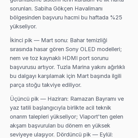
Fevzi Çakmak Mahallesi'nde Sony televizyonlarınız için g
sorunları. Sabiha Gökçen Havalimanı
Göçbeyli'de Sony TV Servisi
bölgesinden başvuru hacmi bu haftada %25
yükseliyor.
Göçbeyli'de yaşayan Sony ekran kullanıcıları, televizyo
İkinci pik — Mart sonu: Bahar temizliği
Güllübağlar'da Sony TV Servisi
sırasında hasar gören Sony OLED modelleri;
Güllübağlar, Sony TV sahipleri için birçok tamir seçene
nem ve toz kaynaklı HDMI port sorunu
Güzelyalı'da Sony TV Servisi
başvurusu artıyor. Tuzla Marina yakını ağırlıklı
bu dalgayı karşılamak için Mart başında ilgili
Güzelyalı Mahallesi, Sony televizyonları için bakım ve
parça stoğu takviye ediliyor.
Harmandere'de Sony TV Servisi
Üçüncü pik — Haziran: Ramazan Bayramı ve
Harmandere Mahallesi'nde Sony ekran tamiri yaparken, y
yaz tatili başlangıcıyla birlikte acil teknik
onarım talepleri yükseliyor; Viaport'ten gelen
Kavakpınar'da Sony TV Servisi
akşam başvuruları bu dönem en yüksek
Kavakpınar, Sony televizyon kullanıcıları için yerel se
seviyeye ulaşıyor. Dördüncü pik — Eylül: