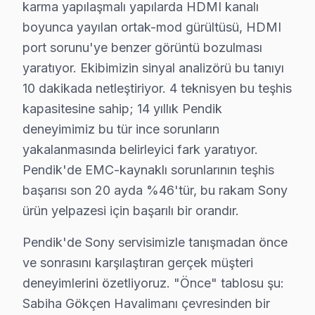
karma yapılaşmalı yapılarda HDMI kanalı
Orta yaş grubunun tercihleri ise daha modern modellere
boyunca yayılan ortak-mod gürültüsü, HDMI
Genç kullanıcılar ise 4K OLED televizyonları tercih et
port sorunu'ye benzer görüntü bozulması
Pendik’teki mahalle karakteristikleri de bu alışkanlıkl
yaratıyor. Ekibimizin sinyal analizörü bu tanıyı
10 dakikada netleştiriyor. 4 teknisyen bu teşhis
Sony Arıza Profili: Yaş Grubu Analizi
kapasitesine sahip; 14 yıllık Pendik
Pendik bölgesinde Sony televizyon kullanıcıları, belirli 
deneyimimiz bu tür ince sorunların
1.
Panel Sorunu (OLED Yanma)
yakalanmasında belirleyici fark yaratıyor.
Pendik'de EMC-kaynaklı sorunlarının teşhis
Fiziksel Belirtisi: Ekranda kalıcı izler veya gölgele
başarısı son 20 ayda %46'tür, bu rakam Sony
Neden: OLED panellerin yapısı, uzun süre sabit 
2025 Türkiye Fiyatı: ₺15,000 - ₺20,000 arası.
ürün yelpazesi için başarılı bir orandır.
Etkilenen Model Serisi: Sony A9G.
Pendik'de Sony servisimizle tanışmadan önce
2.
Anakart Sorunu
ve sonrasını karşılaştıran gerçek müşteri
Fiziksel Belirtisi: Cihazın açılmaması veya görün
deneyimlerini özetliyoruz. "Önce" tablosu şu:
Neden: Eski model LCD televizyonlarda kullanıla
Sabiha Gökçen Havalimanı çevresinden bir