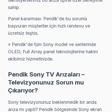
teknisyenlerimiz bu arıza tipine özel deneyime
Sony TV'lerde Sık Görülen Arızalar
sahip.
Pendik bölgesindeki Sony kullanıcılarının getirdiği te
Panel kararması: Pendik'de bu sorunla
XR işlemci arızası: Pendik'de Sony OLED panellerin en bi
başvuran müşteriler için hızlı randevu ve
HDMI port sorunu: Pendik'de OLED sistemini kullanan 
ücretsiz teşhis.
Ses kartı arızası: Pendik'de Full Array ekranlarda daha
» Pendik'de tüm Sony model ve serilerinde
Panel kararması: Pendik'de bu sorunla başvuran müşteri
OLED, Full Array panel teknolojilerine hakim
» Pendik'de tüm Sony model ve serilerinde OLED, Full A
ekibimiz hizmetinizde.
Pendik Sony TV Arızaları – Televizyonunuz So
Pendik Sony TV Arızaları –
Sony televizyonunuz beklenmedik bir anda arıza mı y
Televizyonunuz Sorun mu
Sony televizyon ünitesi'lerde gözlemlenen başlıca tekn
Çıkarıyor?
• Pendik'de Ekran Arızaları: Panel çizgisi, renk bozuk
Sony televizyonunuz beklenmedik bir anda
• Pendik'de Güç Sorunları: Kırmızı ışık yanıp sönüyor
arıza mı yaptı? Pendik bölgesinde Sony ekran
• Pendik'de Ses Arızaları: Hoparlör bozukluğu, ses yok