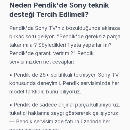
Neden Pendik'de Sony teknik
Pendik bölgesinde Sony televizyonlar için tamir fiyatlar
desteği Tercih Edilmeli?
Anakart tamiri fiyatları, model serisine göre değişiklik
Fiyatları etkileyen diğer önemli faktörlerden biri garan
Pendik'da Sony TV'niz bozulduğunda aklınıza
birkaç soru geliyor: "Pendik'de gereksiz parça
Pendik'de Her Kuşağa Sony Servisi: Fabrika Y
takar mılar? Söyledikleri fiyata yaparlar mı?
Pendik'de garanti verir mi?" Pendik
Fabrika teknik destek, bölgemizde farklı yaş grupları
servisimizden net cevaplar:
Daha büyük bir izleyici kitlesine hitap eden geleneksel
Sonuç olarak, Pendik bölgesindeki herkes için, her yaş
• Pendik'de 25+ sertifikalı teknisyen Sony TV
konusunda deneyimli. Pendik servisimizde her
Pendik Sony servis - TV Tamiri
model farklıdır, bunu biliyoruz.
Pendik'da Sony televizyon tamiri için bizi seçen müşteriler
• Pendik'de sadece orijinal parça kullanıyoruz.
Sabiha Gökçen Havalimanı aksı ve Marmaray ve Havali
tüketici haklarına saygı göstererek çalışıyoruz
Fabrika Servis — 2009'dan beri bu üçünü bir arada s
— Pendik servisimizde fatura üzerinde her
parça açıkça yazıyor.