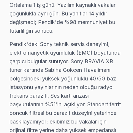
Ortalama 1 iş günü. Yazılım kaynaklı vakalar
· Sancaktepe Sony
· Şile Sony
çoğunlukla aynı gün. Bu yanıtlar 14 yıldır
değişmedi; Pendik'de %98 memnuniyet bu
Pendik Diğer Marka Servisleri
tutarlılığın sonucu.
· Pendik Philips
· Pendik Hi-Level
Pendik'deki Sony teknik servis deneyimi,
· Pendik iFFALCON
· Pendik Samsung
elektromanyetik uyumluluk (EMC) boyutunda
çarpıcı bulgular sunuyor. Sony BRAVIA XR
· Pendik LG
· Pendik Panasonic
tuner kartında Sabiha Gökçen Havalimanı
bölgesindeki yüksek yoğunluklu 4G/5G baz
· Pendik Toshiba
· Pendik Sharp
istasyonu yayınlarının neden olduğu radyo
frekans paraziti, Ses kartı arızası
başvurularının %51'ini açıklıyor. Standart ferrit
boncuk filtresi bu parazit düzeyini yeterince
Sony TV Arızası: Pendik'de Ne Yapmalısınız
baskılayamıyor; ekibimiz bu vakalar için
orijinal filtre yerine daha yüksek empedanslı
Pendik'de Sony TV arızasında yapmanız gereken tek ş