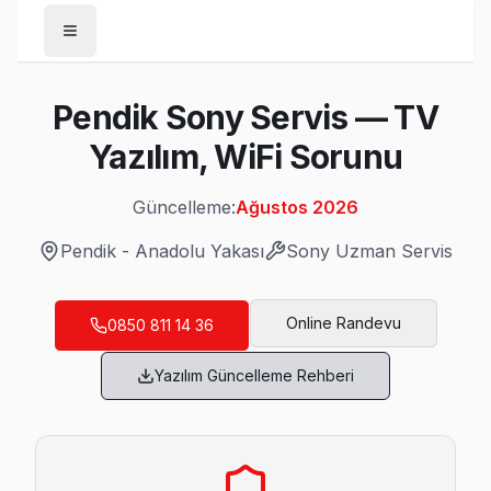
Anasayfa
Pendik Sony Servis — TV
/
Pendik
Yazılım, WiFi Sorunu
/
Sony
Güncelleme:
Ağustos 2026
Son Güncelleme:
Ağustos 2026
Pendik
-
Anadolu Yakası
Sony
Uzman Servis
Online Randevu
0850 811 14 36
Pendik'da Mahalle Mahalle Sony TV Servis
Yazılım Güncelleme Rehberi
Ahmet Yesevi Sony Servis
Ahmet Yesevi mahallesi Sony TV servisi için ön değerlendi
Ahmet Yesevi Sony Anakart Tamiri →