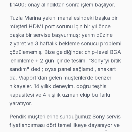
2025 Türkiye Fiyatı: ₺800 - ₺1,500 arası.
₺1400; onay alındıktan sonra işlem başlıyor.
Etkilenen Model Serisi: Sony X900F.
Tuzla Marina yakını mahallesindeki başka bir
Pendik'teki Sony televizyonların arıza profilleri, kullan
müşteri HDMI port sorunu için bir yıl önce
Sony Tamir vs Yenileme: Kuşağa Göre Karar
başka bir servise başvurmuş; yarım düzine
ziyaret ve 3 haftalık bekleme sonucu problemi
Ahmet Yesevi'de Sony TV Servisi
çözülememiş. Bize geldiğinde: chip-level BGA
Ahmet Yesevi Mahallesi, genellikle eski bina yapılarıyl
lehimleme + 2 gün içinde teslim. "Sony'yi bitik
sandım" dedi; oysa panel sağlamdı, anakart
Bahçelievler'de Sony TV Servisi
da. Viaport'dan gelen müşterilerde benzer
Bahçelievler Mahallesi, modern ve yeni yapılarla dolu 
hikayeler. 14 yıllık deneyim, doğru teşhis
kapasitesi ve 4 kişilik uzman ekip bu farkı
Ballıca'da Sony TV Servisi
yaratıyor.
Ballıca Mahallesi, genellikle yenilenen yapılarla dolu 
Pendik müşterilerine sunduğumuz Sony servis
Batı'da Sony TV Servisi
fiyatlandırması dört temel ilkeye dayanıyor ve
Batı Mahallesi, her yaştan insanın yaşadığı dinamik bir 