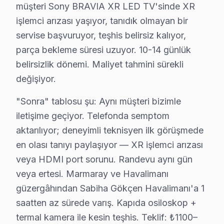
2025 Türkiye Fiyatı: ₺3,000 - ₺5,000 arası.
müşteri Sony BRAVIA XR LED TV'sinde XR
Etkilenen Model Serisi: Sony KDL serisi.
işlemci arızası yaşıyor, tanıdık olmayan bir
3.
Güç Kartı Sorunu
servise başvuruyor, teşhis belirsiz kalıyor,
Fiziksel Belirtisi: Televizyonun açılması ama gö
parça bekleme süresi uzuyor. 10-14 günlük
Neden: Güç kartındaki bileşenlerin arızalanması,
belirsizlik dönemi. Maliyet tahmini sürekli
2025 Türkiye Fiyatı: ₺2,000 - ₺4,000 arası.
değişiyor.
Etkilenen Model Serisi: Sony KV serisi.
"Sonra" tablosu şu: Aynı müşteri bizimle
4.
Backlight Sorunu
iletişime geçiyor. Telefonda semptom
Fiziksel Belirtisi: Ekranda kararma veya düzensiz 
aktarılıyor; deneyimli teknisyen ilk görüşmede
Neden: LCD televizyonlardaki backlight sistemin
en olası tanıyı paylaşıyor — XR işlemci arızası
2025 Türkiye Fiyatı: ₺1,500 - ₺3,000 arası.
veya HDMI port sorunu. Randevu aynı gün
Etkilenen Model Serisi: Sony KDL-55W800C.
veya ertesi. Marmaray ve Havalimanı
5.
Yazılım Sorunu
güzergâhından Sabiha Gökçen Havalimanı'a 1
Fiziksel Belirtisi: Cihazın donması veya cevap v
saatten az sürede varış. Kapıda osiloskop +
Neden: Yazılım güncellemeleri eksik olduğunda v
termal kamera ile kesin teşhis. Teklif: ₺1100–