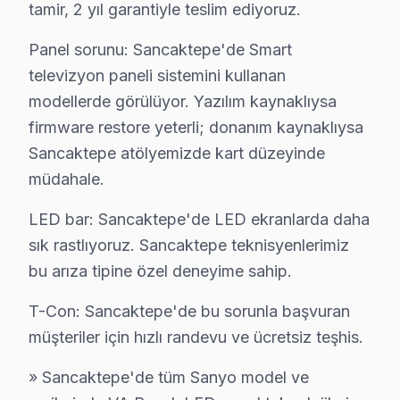
tamir, 2 yıl garantiyle teslim ediyoruz.
Sancaktepe'de Sanyo TV servisinde net yanıtlar: Orta
Panel sorunu: Sancaktepe'de Smart
televizyon paneli sistemini kullanan
modellerde görülüyor. Yazılım kaynaklıysa
Sanyo Televizyon Tamiri
firmware restore yeterli; donanım kaynaklıysa
Sancaktepe atölyemizde kart düzeyinde
✓ 15+ Yıl Deneyim
müdahale.
✓ Yazılı Garanti Belgesi
✓ Orijinal Yedek Parça
LED bar: Sancaktepe'de LED ekranlarda daha
✓ Ücretsiz Arıza Tespiti
sık rastlıyoruz. Sancaktepe teknisyenlerimiz
bu arıza tipine özel deneyime sahip.
Sancaktepe Mahallelerinde Sanyo Servis Kap
T-Con: Sancaktepe'de bu sorunla başvuran
Sancaktepe, İstanbul'un hızla gelişen bölgelerinden bir
müşteriler için hızlı randevu ve ücretsiz teşhis.
Sancaktepe ilçesindeki mahaller genellikle geniş sokak
» Sancaktepe'de tüm Sanyo model ve
Bir televizyon arızalandığında, ilk olarak cihazın fişi