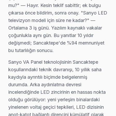
mu?" — Hayır. Kesin teklif sabittir; ek bulgu
• Osiloskop, ESR ölçer, termal kamera ile teşhis yap
çıkarsa önce bildirim, sonra onay. "Sanyo LED
Bir de şundan söz edelim:, Sancaktepe Belediyesi, Yen
televizyon modeli için süre ne kadar?" —
Ortalama 3 iş günü. Yazılım kaynaklı vakalar
Sanyo TV'lerde Sık Görülen Arızalar
çoğunlukla aynı gün. Bu yanıtlar 10 yıldır
Sancaktepe bölgesindeki Sanyo kullanıcılarının getirdi
değişmedi; Sancaktepe'de %94 memnuniyet
Güç kartı arızası: Sancaktepe'de Sanyo VA Panel paneller
bu tutarlılığın sonucu.
Panel sorunu: Sancaktepe'de Smart televizyon paneli 
Sanyo VA Panel teknolojisinin Sancaktepe
LED bar: Sancaktepe'de LED ekranlarda daha sık rastlı
koşullarındaki teknik davranışı, 10 yıllık saha
T-Con: Sancaktepe'de bu sorunla başvuran müşteriler i
kaydıyla ayrıntılı biçimde belgelenmiş
» Sancaktepe'de tüm Sanyo model ve serilerinde VA Pan
durumda. Arka aydınlatma devresi
incelendiğinde LED zincirinin en hassas nokta
Sancaktepe × Sanyo: Yerel İçerik ve Deneyim
olduğu görülüyor: yeni yerleşim binalardaki
Sancaktepe'deki Sanyo müşteri deneyimini temsil eden 
yinelenen voltaj geçici tepkileri, LED dizisinin
İkinci senaryo — Chip-level müdahale: Yenidoğan'daki t
anot-katot bağlantı direncini kümülatif olarak