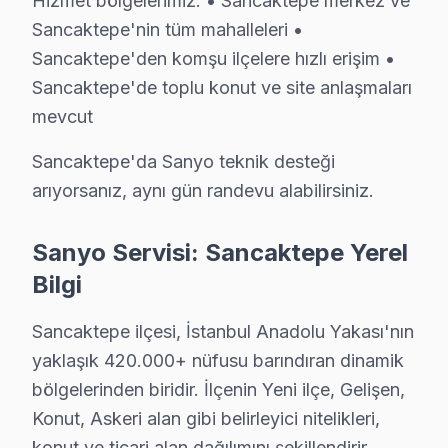
Hizmet bölgelerimiz: • Sancaktepe merkez ve
Sancaktepe servisinde işçilik garantisi: Sanyo tamiri 
Sancaktepe'nin tüm mahalleleri •
Sancaktepe'den komşu ilçelere hızlı erişim •
Sanyo parça garantisi: Sancaktepe'de değiştirdiğimiz bu
Sancaktepe'de toplu konut ve site anlaşmaları
Garanti belgesi: Her Sancaktepe Sanyo tamiri sonrası imza
mevcut
Sancaktepe servis sonrası erişim: "Sanyo TV'min sesi d
Sancaktepe'da Sanyo teknik desteği
Sancaktepe Sanyo Mevsimsel Servis Verisi
arıyorsanız, aynı gün randevu alabilirsiniz.
Sancaktepe'de Sanyo görüntüleme sistemi servis talebin
Metro ve Otobüs hatları güzergahındaki trafik yoğunlu
Sanyo Servisi: Sancaktepe Yerel
Sanyo parça tedariki açısından da Sancaktepe'ye özgü b
Bilgi
Sancaktepe Sanyo TV Servisi – Sık Sorulan So
Sancaktepe ilçesi, İstanbul Anadolu Yakası'nın
yaklaşık 420.000+ nüfusu barındıran dinamik
S: Sancaktepe'de arıza tespit nasıl yapılıyor?
bölgelerinden biridir. İlçenin Yeni ilçe, Gelişen,
C: Sancaktepe servisimizde müşterinin sorunu dinleyip, 
Konut, Askeri alan gibi belirleyici nitelikleri,
S: Sancaktepe'de ekran donması ya da bulanıklık ned
konut ve ticari alan dağılımını şekillendirir.