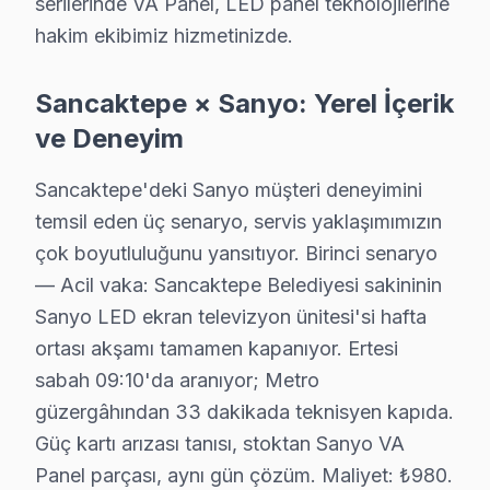
serilerinde VA Panel, LED panel teknolojilerine
Özellikle mevsim geçişlerinde, yüksek sıcaklık farkla
hakim ekibimiz hizmetinizde.
Sanyo TV Arızasında Atılacak İlk Adımlar
Sancaktepe × Sanyo: Yerel İçerik
Sanyo cihaz’lerde yaşanan arızaların çözümünde ilk ad
ve Deneyim
1.
Panel Sorunu (Ekran Bükülmesi)
: Sanyo TV’lerde pa
Sancaktepe'deki Sanyo müşteri deneyimini
2.
Anakart Arızası (Kapanma Problemi)
: Sanyo’nun "D
temsil eden üç senaryo, servis yaklaşımımızın
3.
Güç Kartı Arızası (Açılmama Sorunu)
: Çeşitli San
çok boyutluluğunu yansıtıyor. Birinci senaryo
4.
Backlight Sorunu (Ekranda Karanlık Alanlar)
: "DP
— Acil vaka: Sancaktepe Belediyesi sakininin
Sanyo LED ekran televizyon ünitesi'si hafta
5.
Yazılım Sorunu (Donma ve Hız Problemleri)
: Kulla
ortası akşamı tamamen kapanıyor. Ertesi
Sanyo televizyonunuz'lerde görülen bu sorunlar, kullanı
sabah 09:10'da aranıyor; Metro
güzergâhından 33 dakikada teknisyen kapıda.
Sancaktepe'de Sanyo Servis Seçerken Dikkat
Güç kartı arızası tanısı, stoktan Sanyo VA
Abdurrahman Gazi'de Sanyo TV Servisi
Panel parçası, aynı gün çözüm. Maliyet: ₺980.