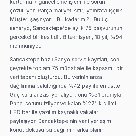
kurtarma + güncelleme işlemi ile sorun
Hilal'de Sanyo TV Servisi
çözülüyor. Parça maliyeti sıfır; yalnızca işçilik.
Hilal Mahallesi'nde Sanyo panel’lerle ilgili sıkça görül
Müşteri şaşırıyor: "Bu kadar mı?" Bu üç
senaryo, Sancaktepe'de aylık 75 başvurunun
İnönü'de Sanyo TV Servisi
gerçekçi bir kesitidir. 6 teknisyen, 10 yıl, %94
İnönü Mahallesi'nde Sanyo televizyon’lerde sıkça rastl
memnuniyet.
Kemal Türkler'de Sanyo TV Servisi
Sancaktepe bazlı Sanyo servis kayıtları, son
Kemal Türkler Mahallesi'nde Sanyo cihaz'lerde en çok r
çeyrekte toplam 75 müdahale ile kapsamlı bir
veri tabanı oluşturdu. Bu verinin arıza
Meclis'de Sanyo TV Servisi
dağılımına bakıldığında %42 pay ile en üstte
Meclis Mahallesi'nde Sanyo ekran’lerin en yaygın arıza
Güç kartı arızası yer alıyor; onu %31 oranıyla
Panel sorunu izliyor ve kalan %27'lik dilimi
Merve'de Sanyo TV Servisi
LED bar ile yazılım kaynaklı vakalar
Merve Mahallesi'nde Sanyo ekran'lerde görülen başlıca a
paylaşıyor. Sancaktepe'nin yeni yerleşim
konut dokusu bu dağılımın arka planını
Mevlana'da Sanyo TV Servisi