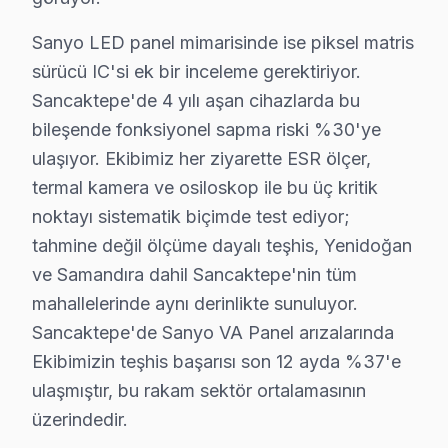
İkinci pik — Mart sonu: Bahar temizliği sırasında hasa
Sanyo LED panel mimarisinde ise piksel matris
Üçüncü pik — Haziran: Ramazan Bayramı ve yaz tatili b
sürücü IC'si ek bir inceleme gerektiriyor.
Beşinci pik — Kasım: Alışveriş sezonu kampanyaları ön
Sancaktepe'de 4 yılı aşan cihazlarda bu
Sancaktepe servis lojistiği, ilçenin Anadolu Yakası'nd
bileşende fonksiyonel sapma riski %30'ye
İkinci katman — Orta kuşak: Yenidoğan ve bağlantılı m
ulaşıyor. Ekibimiz her ziyarette ESR ölçer,
Üçüncü katman — Dış mahalleler: Samandıra ve Sancaktep
termal kamera ve osiloskop ile bu üç kritik
noktayı sistematik biçimde test ediyor;
Sanyo Orijinal Yedek Parça Garantisi – Sanca
tahmine değil ölçüme dayalı teşhis, Yenidoğan
Sancaktepe'de orijinal Sanyo yedek parça kullanmak, 
ve Samandıra dahil Sancaktepe'nin tüm
Sancaktepe'de temin ettiğimiz parçalar:
mahallelerinde aynı derinlikte sunuluyor.
• Sancaktepe'de ekran panelleri (tüm boyut ve teknolo
Sancaktepe'de Sanyo VA Panel arızalarında
Ekibimizin teşhis başarısı son 12 ayda %37'e
• Sancaktepe servisimizde LED aydınlatma şeritleri ve 
ulaşmıştır, bu rakam sektör ortalamasının
• Sancaktepe'de ana işlem kartı ve güç ünitesi
üzerindedir.
• Sancaktepe servisimizde sinyal kartı, inverter ve bağl