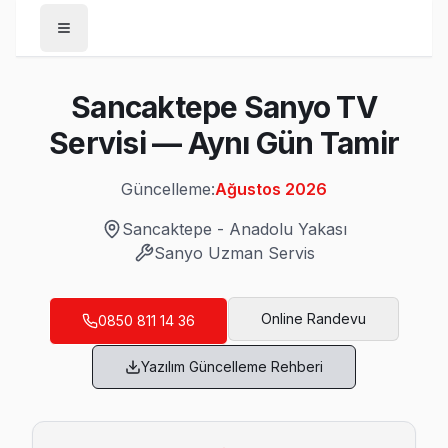
Anasayfa
Sancaktepe Sanyo TV
/
Sancaktepe
Servisi — Aynı Gün Tamir
/
Sanyo
Güncelleme:
Ağustos 2026
Son Güncelleme:
Ağustos 2026
Sancaktepe
-
Anadolu Yakası
Sanyo
Uzman Servis
Sancaktepe'da Mahalle Mahalle Sanyo TV 
Online Randevu
0850 811 14 36
Abdurrahman Gazi Sanyo Servis
Yazılım Güncelleme Rehberi
Abdurrahman Gazi mahallesi Sanyo TV servisinde şeffaf çalı
Sancaktepe TV Servis Merkezi →