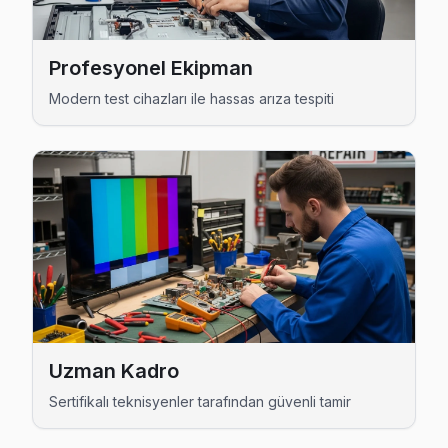
Meclis Sanyo Açılmıyor Arıza →
Merve Sanyo Servis
Profesyonel Ekipman
Merve'de Sanyo TV ekran değişimi gerekebilir mi? Sancakte
Modern test cihazları ile hassas arıza tespiti
Sancaktepe Sanyo Servis →
Mevlana Sanyo Servis
Sanyo TV'de T-Con kart arızası Mevlana mahallesinde sık ka
Sanyo Servis Merkezi →
Osmangazi Sanyo Servis
Sancaktepe'nın Osmangazi bölgesindeki Sanyo müşterilerimiz
Sancaktepe Sanyo Servis →
Paşaköy Sanyo Servis
Uzman Kadro
Paşaköy semtindeki Sanyo TV sorunları için kapıya kadar se
Sertifikalı teknisyenler tarafından güvenli tamir
Paşaköy Sanyo Açılmıyor Arıza →