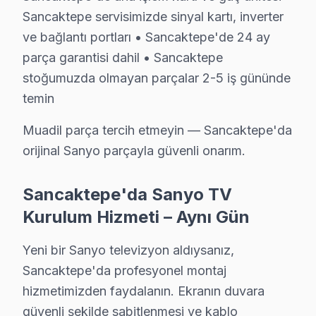
Sancaktepe servisimizde sinyal kartı, inverter
Sancaktepe'da yaptığımız Sanyo görüntüleme sistemi o
ve bağlantı portları • Sancaktepe'de 24 ay
Sancaktepe garanti detayları:
parça garantisi dahil • Sancaktepe
• Sancaktepe'de 24 aya kadar işçilik güvencesi
stoğumuzda olmayan parçalar 2-5 iş gününde
• Sancaktepe servisimizde orijinal parça değişimlerind
temin
• Garanti dışı hasar bu değilse ek ücret istenmez
Muadil parça tercih etmeyin — Sancaktepe'da
• Sancaktepe'de her işlem kayıt altında; müşteri kaydına
orijinal Sanyo parçayla güvenli onarım.
Sancaktepe'de neyi garanti etmiyoruz?
Fiziksel hasar (düşme, kırık), su baskını, yıldırım çarp
Sancaktepe'da Sanyo TV
Sancaktepe'da Sanyo onarımı → garantili, belgeli, pro
Kurulum Hizmeti – Aynı Gün
Sancaktepe Sanyo TV Bakım Hizmeti – Arızala
Yeni bir Sanyo televizyon aldıysanız,
Düzenli bakım, Sanyo televizyonunuzun ömrünü uzatır
Sancaktepe'da profesyonel montaj
TV bakım hizmetlerimiz:
hizmetimizden faydalanın. Ekranın duvara
• Sancaktepe'de panel ve LED backlight kontrolü
güvenli şekilde sabitlenmesi ve kablo