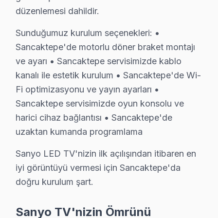
• Soğutma fanı temizliği ve termal macun yenileme —
düzenlemesi dahildir.
• Sancaktepe'de anakart kapasitör ve kondansatör ko
Sunduğumuz kurulum seçenekleri: •
• HDMI port ve bağlantı noktası temizliği — Sancakte
Sancaktepe'de motorlu döner braket montajı
• Sancaktepe'de yazılım ve firmware güncelleme kont
ve ayarı • Sancaktepe servisimizde kablo
Sancaktepe bölgesinde Sanyo televizyonlarınız için yı
kanalı ile estetik kurulum • Sancaktepe'de Wi-
Fi optimizasyonu ve yayın ayarları •
Sancaktepe Sanyo TV Servis Fiyatları 2025 – 
Sancaktepe servisimizde oyun konsolu ve
Sancaktepe'da Sanyo televizyon ünitesi servis fiyatları
harici cihaz bağlantısı • Sancaktepe'de
uzaktan kumanda programlama
Sancaktepe'de Sanyo panel müdahale fiyatları (2025 
• LED backlight tamiri: ₺500 – ₺2.000
Sanyo LED TV'nizin ilk açılışından itibaren en
• Yazılım güncelleme ve hata giderme: ₺200 – ₺500
iyi görüntüyü vermesi için Sancaktepe'da
• T-Con kartı değişimi: ₺350 – ₺900
doğru kurulum şart.
• Panel (ekran) değişimi: ₺1.500 – ₺8.000 (boyut ve te
Sanyo TV'nizin Ömrünü
• Güç kartı (power board) tamiri: ₺400 – ₺1.200