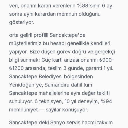
veri, onarım kararı verenlerin %88'sının 6 ay
Sanyo televizyon paneli ürünlerinizden uzun yıllar ve
sonra aynı karardan memnun olduğunu
TV uzun ömür için ipuçları:
gösteriyor.
• Sancaktepe'de yılda 1-2 kez profesyonel bakım yapt
orta gelirli profilli Sancaktepe'de
• Sancaktepe'de ekranı yumuşak mikrofiber bezle silin
müşterilerimiz bu hesabı genellikle kendileri
• Sancaktepe'de uzun süreli aynı görüntü bırakmayın 
yapıyor. Bize düşen görev doğru ve gerçekçi
• Enerji tasarrufu için kullanmadığınızda Sancaktepe'
bilgi sunmak: Güç kartı arızası onarımı ₺900–
• Sancaktepe'de Smart ekran uygulamalarını düzenli 
₺1200 arasında, teslim 3 günde, garanti 1 yıl.
• Uzaktan kumanda pilleri Sancaktepe'de 6 ayda bir y
Sancaktepe Belediyesi bölgesinden
Sancaktepe'da Sanyo bakım ve önleyici servis hizmetl
Yenidoğan'ye, Samandıra dahil tüm
Sancaktepe mahallelerine aynı değer teklifi
Sancaktepe ve Çevresi Sanyo Servis Ağı
sunuluyor. 6 teknisyen, 10 yıl deneyim, %94
Geniş servis ağımızla Sancaktepe ve çevre ilçelerde 
memnuniyet — sayılar konuşuyor.
Hizmet bölgelerimiz:
Sancaktepe'deki Sanyo servis hacmi takvim
• Sancaktepe merkez ve Sancaktepe'nin tüm mahallel