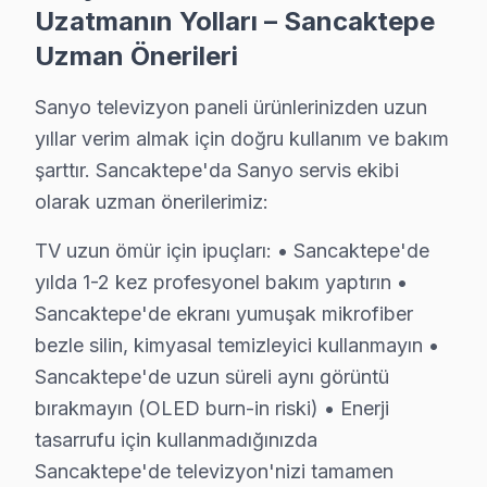
Uzatmanın Yolları – Sancaktepe
• Kapasitör değişimi (anakart): ₺250 – ₺600
Uzman Önerileri
• Ses kartı/hoparlör tamiri: ₺300 – ₺700
• Anakart tamiri/değişimi: ₺500 – ₺1.800
Sanyo televizyon paneli ürünlerinizden uzun
Sancaktepe fiyat politikamız — Sancaktepe servisimizde
yıllar verim almak için doğru kullanım ve bakım
• Sancaktepe'de ücretsiz arıza teşhisi (tamir yapılırsa)
şarttır. Sancaktepe'da Sanyo servis ekibi
• Sancaktepe servisimizde parça ve işçilik fiyatları ayrı b
olarak uzman önerilerimiz:
• Sancaktepe'de kapıda nakit veya kredi kartı ile öde
TV uzun ömür için ipuçları: • Sancaktepe'de
• Taksit seçeneği mevcuttur
yılda 1-2 kez profesyonel bakım yaptırın •
Not: Sancaktepe'de nihai fiyat, arıza teşhisinden sonra 
Sancaktepe'de ekranı yumuşak mikrofiber
bezle silin, kimyasal temizleyici kullanmayın •
Sancaktepe Sanyo TV Teknik Destek Kapsam
Sancaktepe'de uzun süreli aynı görüntü
Sancaktepe'de Sanyo LED TV sahiplerine sunduğumuz 
bırakmayın (OLED burn-in riski) • Enerji
VA Panel/LED Panel ve Ekran Onarımı: Renk bozulması,
tasarrufu için kullanmadığınızda
Kart Düzeyinde Tamir: Ana kart, güç kartı ve T-Con k
Sancaktepe'de televizyon'nizi tamamen