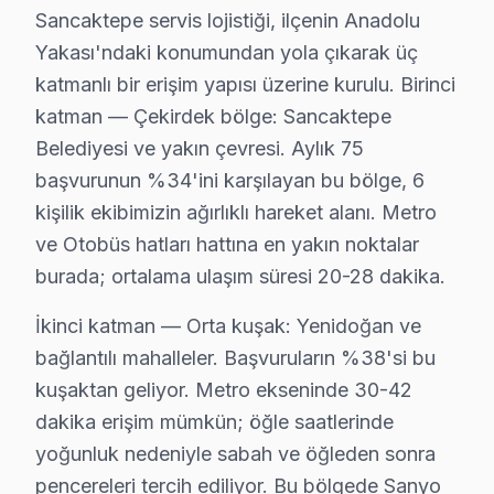
Sancaktepe servis lojistiği, ilçenin Anadolu
Sanyo görüntüleme sistemi Bakım Tavsiyeleri
Yakası'ndaki konumundan yola çıkarak üç
söz konusu model televizyon paneli'ler için en yaygın 
katmanlı bir erişim yapısı üzerine kurulu. Birinci
Sanyo TV'niz arızalandığında verileri (uygulama profil
katman — Çekirdek bölge: Sancaktepe
Sanyo güvenilirliği standartlarında Sanyo servisimiz: p
Belediyesi ve yakın çevresi. Aylık 75
başvurunun %34'ini karşılayan bu bölge, 6
Sancaktepe Sanyo TV Arızaları – Televizyonu
kişilik ekibimizin ağırlıklı hareket alanı. Metro
Sancaktepe'de Sanyo TV arızası yaşanınca ilk düşünce ç
ve Otobüs hatları hattına en yakın noktalar
Ekran tamamen karardıysa ya da görüntü titriyorsa, bu 
burada; ortalama ulaşım süresi 20-28 dakika.
Sanyo Smart TV platformunda yaşanan donma, uygulama 
İkinci katman — Orta kuşak: Yenidoğan ve
Sancaktepe bölgesinde Sanyo LED TV tamiri için teklif al
bağlantılı mahalleler. Başvuruların %38'si bu
kuşaktan geliyor. Metro ekseninde 30-42
Sanyo Servis Teknisyenleri – Sancaktepe Pro
dakika erişim mümkün; öğle saatlerinde
Doğru teşhis ve kalıcı çözüm, deneyimli teknisyenle
yoğunluk nedeniyle sabah ve öğleden sonra
Teknisyen yetkinliklerimiz:
pencereleri tercih ediliyor. Bu bölgede Sanyo