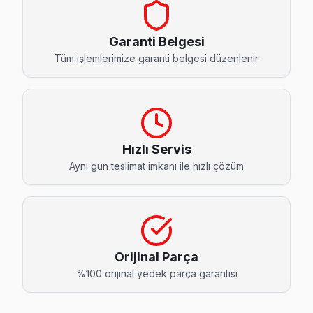
Akpınar Sanyo Servis
Akpınar mahallesi Sanyo TV servisi için ön değerlendirme t
Garanti Belgesi
Sancaktepe TV Servis Merkezi →
Tüm işlemlerimize garanti belgesi düzenlenir
Atatürk Sanyo Servis
Atatürk'deki Sanyo TV sahiplerinin yüzde sekseni tamir için
Atatürk Sanyo Açılmıyor Arıza →
Hızlı Servis
Emek Sanyo Servis
Aynı gün teslimat imkanı ile hızlı çözüm
Sancaktepe'da Emek mahallesi Sanyo kullanıcıları arıza s
Sancaktepe TV Servis Merkezi →
Eyüp Sultan Sanyo Servis
Eyüp Sultan mahallesinde Sanyo TV arızaları için aynı gün r
Orijinal Parça
Sancaktepe TV Servis Merkezi →
%100 orijinal yedek parça garantisi
Fatih Sanyo Servis