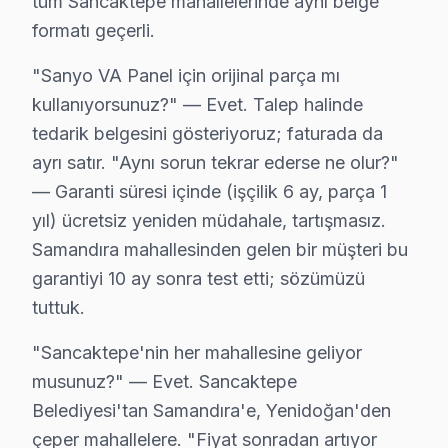
tüm Sancaktepe mahallelerinde aynı belge
Sancaktepe'de Fabrika Servis Neden Tercih E
formatı geçerli.
Sancaktepe'de Fabrika onarım, televizyon tamirinde terc
"Sanyo VA Panel için orijinal parça mı
Fabrika tamir'in avantajları arasında yerinde tamir im
kullanıyorsunuz?" — Evet. Talep halinde
Sonuç olarak, Sancaktepe bölgesindeki Fabrika Servis, 
tedarik belgesini gösteriyoruz; faturada da
ayrı satır. "Aynı sorun tekrar ederse ne olur?"
Sancaktepe Sanyo servis - TV Tamiri
— Garanti süresi içinde (işçilik 6 ay, parça 1
yıl) ücretsiz yeniden müdahale, tartışmasız.
Sanyo TV anakartı neden yanıyor? Genellikle: voltaj da
Samandıra mahallesinden gelen bir müşteri bu
BGA reballing, SMD lehimleme, güç kartı onarımı — San
garantiyi 10 ay sonra test etti; sözümüzü
tuttuk.
Neden Sancaktepe'de Sanyo teknik desteği Te
Sancaktepe Sanyo TV Ekran Anakart Profesyonel Servis ve T
"Sancaktepe'nin her mahallesine geliyor
Sancaktepe'da Sanyo TV'niz bozulduğunda aklınıza bir
musunuz?" — Evet. Sancaktepe
Belediyesi'tan Samandıra'e, Yenidoğan'den
• Sancaktepe'de 25+ sertifikalı teknisyen Sanyo televi
çeper mahallelere. "Fiyat sonradan artıyor
• Sancaktepe'de sadece orijinal parça kullanıyoruz. t