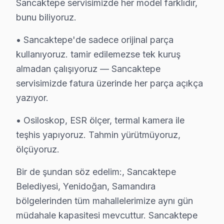
Sancaktepe servisimizde her model farklıdır,
· Tüm işlemler
2 yıl garantili
bunu biliyoruz.
• Sancaktepe'de sadece orijinal parça
Bu sayfayla ilgili hizmet sayfaları:
kullanıyoruz. tamir edilemezse tek kuruş
↑ Sanyo Servis Ana Sayfası
almadan çalışıyoruz — Sancaktepe
servisimizde fatura üzerinde her parça açıkça
↑ Sancaktepe TV Servis Merkezi
yazıyor.
• Osiloskop, ESR ölçer, termal kamera ile
teşhis yapıyoruz. Tahmin yürütmüyoruz,
Sancaktepe Yakın İlçelerde Sanyo Servisi
ölçüyoruz.
· Ataşehir Sanyo
· Beykoz Sanyo
Bir de şundan söz edelim:, Sancaktepe
Belediyesi, Yenidoğan, Samandıra
· Çekmeköy Sanyo
· Kadıköy Sanyo
bölgelerinden tüm mahallelerimize aynı gün
müdahale kapasitesi mevcuttur. Sancaktepe
· Kartal Sanyo
· Maltepe Sanyo