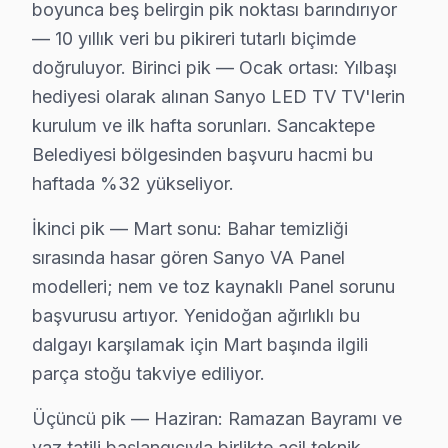
boyunca beş belirgin pik noktası barındırıyor
• Sancaktepe'den komşu ilçelere hızlı erişim
— 10 yıllık veri bu pikireri tutarlı biçimde
• Sancaktepe'de toplu konut ve site anlaşmaları mevc
doğruluyor. Birinci pik — Ocak ortası: Yılbaşı
Sancaktepe'da Sanyo teknik desteği arıyorsanız, aynı g
hediyesi olarak alınan Sanyo LED TV TV'lerin
kurulum ve ilk hafta sorunları. Sancaktepe
Sanyo Servisi: Sancaktepe Yerel Bilgi
Belediyesi bölgesinden başvuru hacmi bu
Sancaktepe ilçesi, İstanbul Anadolu Yakası'nın yaklaşık
haftada %32 yükseliyor.
Sanyo TV Servis Ağımız: Sancaktepe Tüm Mah
İkinci pik — Mart sonu: Bahar temizliği
sırasında hasar gören Sanyo VA Panel
Sancaktepe'de Sanyo televizyon servisi arayan tüm maha
modelleri; nem ve toz kaynaklı Panel sorunu
Paşaköy, Safa, Sarıgazi, Veysel Karani, Yenidoğan, Y
başvurusu artıyor. Yenidoğan ağırlıklı bu
Abdurrahman Gazi, Akpınar, Atatürk, Emek, Eyüp Sult
dalgayı karşılamak için Mart başında ilgili
İnönü, Kemal Türkler, Meclis, Merve, Mevlana, Osmang
parça stoğu takviye ediliyor.
Sanyo TV Teknik Rehberi: Panel, Teşhis ve Ona
Üçüncü pik — Haziran: Ramazan Bayramı ve
yaz tatili başlangıcıyla birlikte acil teknik