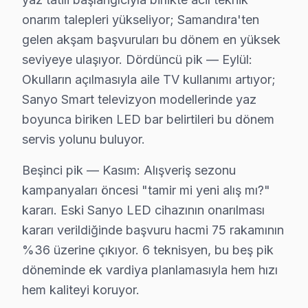
Sanyo televizyonlarınızın tamir ve bakımında Sancakte
onarım talepleri yükseliyor; Samandıra'ten
Sanyo TV Teknik Profil ve Servis Rehberi
gelen akşam başvuruları bu dönem en yüksek
seviyeye ulaşıyor. Dördüncü pik — Eylül:
Sanyo panel Teknik Servis Rehberi
Okulların açılmasıyla aile TV kullanımı artıyor;
Sanyo akıllı TV'lerde En Sık Karşılaşılan Arızalar
Sanyo Smart televizyon modellerinde yaz
Sanyo servisimizde en yaygın Play Store erişim sorunu a
boyunca biriken LED bar belirtileri bu dönem
Sanyo Servis Yaklaşımımız
servis yolunu buluyor.
Sanyo'nun kalite mirası ilkeleri doğrultusunda Sanyo LE
Beşinci pik — Kasım: Alışveriş sezonu
Sanyo TV Onarım Süreci
kampanyaları öncesi "tamir mi yeni alış mı?"
1. Müşteri bildirir, servis ekibi arıza semptomlarını di
kararı. Eski Sanyo LED cihazının onarılması
2. Termal kamera, osiloskop, ESR ölçer ile elektronik bil
kararı verildiğinde başvuru hacmi 75 rakamının
3. Arıza kaynağı tespit edilir: panel mi, anakart mı, güç
%36 üzerine çıkıyor. 6 teknisyen, bu beş pik
4. Yazılı fiyat teklifi sunulur; onay olmadan işlem başla
döneminde ek vardiya planlamasıyla hem hızı
5. Orijinal veya OEM eşdeğer Sanyo parça ile onarım 
hem kaliteyi koruyor.
6. Tüm fonksiyonlar kapsamlı test edilir; garanti belgesi 