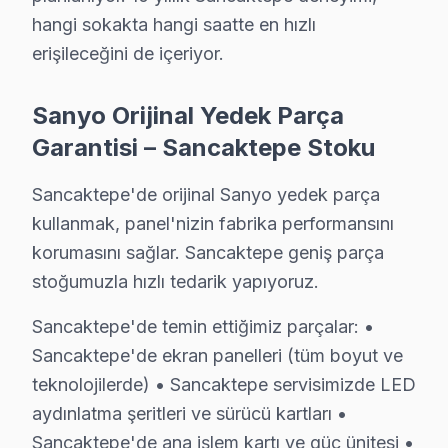
• Sancaktepe'de ek arıza çıkması halinde bilgilendirm
hangi sokakta hangi saatte en hızlı
Sancaktepe'da Sanyo yetkili servis kalitesinde hizmet a
erişileceğini de içeriyor.
Sancaktepe Sanyo Servis – 30 Dakikada Kapı
Sanyo Orijinal Yedek Parça
Sanyo panel'niz bozulduğunda saatler içinde müdahal
Garantisi – Sancaktepe Stoku
Neden bu kadar hızlıyız?
Sancaktepe'de orijinal Sanyo yedek parça
• Sancaktepe'de ekspres servis: 4 saat içinde müdahal
kullanmak, panel'nizin fabrika performansını
• Teknisyen yolda iken anlık konum bildirimi
korumasını sağlar. Sancaktepe geniş parça
• Sancaktepe parça temin süresi: aynı gün (stokta me
stoğumuzla hızlı tedarik yapıyoruz.
• Sancaktepe'de iş yerine özel mesai saati dışı servis
• Servis tamamlandığında e-posta/SMS bildirimi
Sancaktepe'de temin ettiğimiz parçalar: •
Sancaktepe'da Sanyo acil akıllı TV servisi için şimdi 
Sancaktepe'de ekran panelleri (tüm boyut ve
teknolojilerde) • Sancaktepe servisimizde LED
Sancaktepe Sanyo Garanti Koşulları ve Kapsa
aydınlatma şeritleri ve sürücü kartları •
Sancaktepe'de ana işlem kartı ve güç ünitesi •
Sanyo TV Servis Garanti Belgesi – Yazılı ve İmzalı Güvence