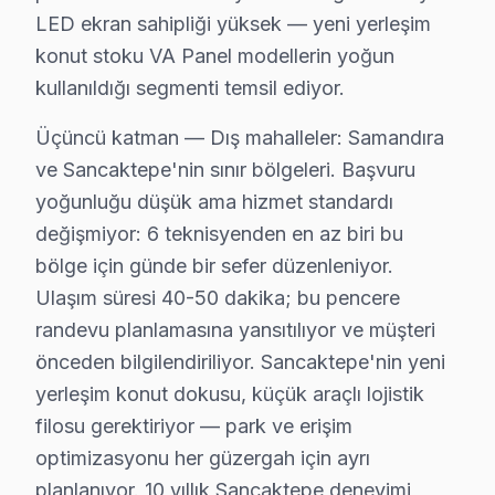
• Sancaktepe'de ortalama 10+ yıl sektör deneyimi
LED ekran sahipliği yüksek — yeni yerleşim
• Sanyo özel sertifika ve eğitimler
konut stoku VA Panel modellerin yoğun
kullanıldığı segmenti temsil ediyor.
• Sancaktepe servisimizde güncel teknoloji ve arıza çöz
• Sancaktepe'de müşteri memnuniyeti odaklı yaklaşım
Üçüncü katman — Dış mahalleler: Samandıra
• Temiz ve düzenli çalışma prensibi
ve Sancaktepe'nin sınır bölgeleri. Başvuru
TV'niz Sancaktepe'da profesyonel ellerde — kalıcı onar
yoğunluğu düşük ama hizmet standardı
değişmiyor: 6 teknisyenden en az biri bu
Sancaktepe Sanyo Servis Hizmeti – Yerinde T
bölge için günde bir sefer düzenleniyor.
Sancaktepe'de aniden arızalanan Sanyo ekran ürünlerin
Ulaşım süresi 40-50 dakika; bu pencere
Sancaktepe'de yerinde servis avantajları:
randevu planlamasına yansıtılıyor ve müşteri
önceden bilgilendiriliyor. Sancaktepe'nin yeni
• Sancaktepe'de yerinde teşhis ve anlık fiyat teklifi
yerleşim konut dokusu, küçük araçlı lojistik
• Sancaktepe servisimizde parça onayınız olmadan i
filosu gerektiriyor — park ve erişim
• Sancaktepe'de sertifikalı teknisyen ile güvenli servis
optimizasyonu her güzergah için ayrı
• Sancaktepe servisimizde servis belgesi ve garanti fişi 
planlanıyor. 10 yıllık Sancaktepe deneyimi,