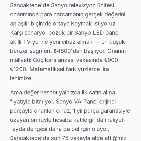
• Sancaktepe'de 24 ay parça garantisi dahil
Sancaktepe'de Sanyo televizyon ünitesi
• Sancaktepe stoğumuzda olmayan parçalar 2-5 iş g
onarımında para harcamanın gerçek değerini
Muadil parça tercih etmeyin — Sancaktepe'da orijinal
anlaşılır biçimde ortaya koymak istiyoruz.
Karşı senaryo: bozuk bir Sanyo LED panel
Sancaktepe'da Sanyo TV Kurulum Hizmeti – A
akıllı TV yerine yeni cihaz almak — en düşük
benzer segment ₺4600'dan başlıyor. Onarım
Yeni bir Sanyo televizyon aldıysanız, Sancaktepe'da p
maliyeti: Güç kartı arızası vakasında ₺900–
Sunduğumuz kurulum seçenekleri:
₺1200. Matematiksel fark yüzlerce lira
• Sancaktepe'de motorlu döner braket montajı ve aya
lehimize.
• Sancaktepe servisimizde kablo kanalı ile estetik kur
• Sancaktepe'de Wi-Fi optimizasyonu ve yayın ayarlar
Ama değer hesabı yalnızca ilk satın alma
fiyatıyla bitmiyor. Sanyo VA Panel orijinal
• Sancaktepe servisimizde oyun konsolu ve harici ciha
parçayla onarılan cihaz, 1 yıl parça garantisiyle
• Sancaktepe'de uzaktan kumanda programlama
uzayan ömrüyle hesaba katıldığında maliyet-
Sanyo LED TV'nizin ilk açılışından itibaren en iyi gö
fayda dengesi daha da belirgin oluyor.
Sanyo TV'nizin Ömrünü Uzatmanın Yolları – S
Sancaktepe'de son 75 vakayla elde ettiğimiz