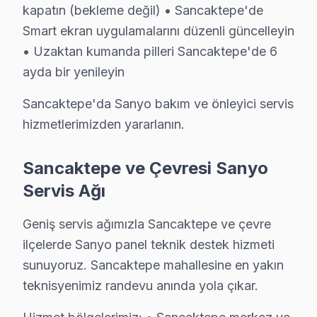
Smart görüntüleme sistemi Platform Sorunları: LED te
kapatın (bekleme değil) • Sancaktepe'de
Port ve Bağlantı Tamiri: HDMI, USB ve optik ses çıkış
Smart ekran uygulamalarını düzenli güncelleyin
• Uzaktan kumanda pilleri Sancaktepe'de 6
» Sancaktepe genelinde mobil servis ekibimizle yerind
ayda bir yenileyin
Sancaktepe'de Sanyo TV Tamir işlemi Maliyet
Sancaktepe'da Sanyo bakım ve önleyici servis
Sancaktepe'de Sanyo televizyon ünitesi tamiri yaptırmad
hizmetlerimizden yararlanın.
Teşhis ücretsiz. Cihazınızı inceledikten sonra arıza de
Fiyatlar neye göre değişir: Arıza tipi, ekran boyutu ve
Sancaktepe ve Çevresi Sanyo
Ödeme kolaylığı: Kredi kartı, havale ve NFC ödeme kab
Servis Ağı
Garanti dahil: Verdiğimiz her fiyata 6 ay işçilik ve 1-2 y
Geniş servis ağımızla Sancaktepe ve çevre
» Sancaktepe'de aynı gün teşhis, şeffaf fiyat teklifi ve 
ilçelerde Sanyo panel teknik destek hizmeti
Sanyo Servisi Garanti ve Sonrası Destek
sunuyoruz. Sancaktepe mahallesine en yakın
teknisyenimiz randevu anında yola çıkar.
Sancaktepe Sanyo TV Servis Garanti Belgesi - 1 Yıl Parça Güv
Sancaktepe'de Sanyo akıllı TV tamirinde garanti politi