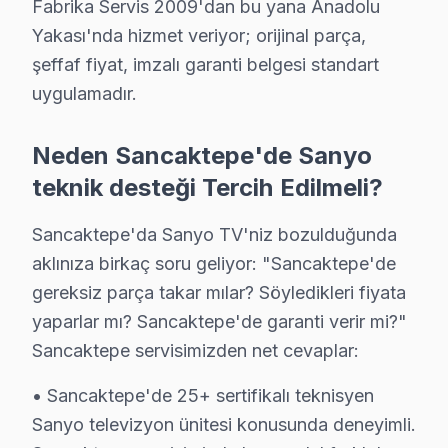
Fabrika Servis 2009'dan bu yana Anadolu
Yakası'nda hizmet veriyor; orijinal parça,
şeffaf fiyat, imzalı garanti belgesi standart
uygulamadır.
Neden Sancaktepe'de Sanyo
Sanyo Uzman Teknisyen Ekibi — Sancaktepe
teknik desteği Tercih Edilmeli?
Serkan Y. — Sanyo Servis Uzmanı
15 yıllık Sanyo TV tamir deneyimi. Sancaktepe ve çevre ilçe
Sancaktepe'da Sanyo TV'niz bozulduğunda
· Sanyo fabrika servis sertifikası
aklınıza birkaç soru geliyor: "Sancaktepe'de
· Orijinal ve OEM yedek parça tedarikçisi
gereksiz parça takar mılar? Söyledikleri fiyata
· 2010'dan günümüze tüm Sanyo modelleri
yaparlar mı? Sancaktepe'de garanti verir mi?"
Sancaktepe servisimizden net cevaplar:
Sancaktepe Servis İstatistikleri
· Sancaktepe'de
480+
Sanyo TV tamiri
• Sancaktepe'de 25+ sertifikalı teknisyen
· Müşteri memnuniyeti
%98
Sanyo televizyon ünitesi konusunda deneyimli.
· Ortalama tamir süresi:
1–2 iş günü