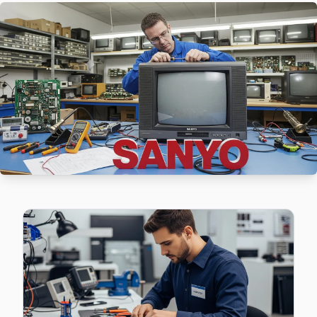
Sancaktepe'da Fatih bölgesindeki Sanyo kullanıcılarına not:
Sanyo Servis Merkezi →
Hilal Sanyo Servis
Hilal sakinleri için Sanyo TV tamir hizmetimiz: teşhis ücrets
Sanyo Servis Merkezi →
İnönü Sanyo Servis
Sancaktepe genelinde İnönü bölgesinde Sanyo TV kullanıcıla
İnönü Sanyo Anakart Tamiri →
Kemal Türkler Sanyo Servis
Sanyo TV HDMI port arızası Kemal Türkler adresine gelen eki
Kemal Türkler Sanyo Anakart Tamiri →
Meclis Sanyo Servis
Sanyo marka TV'niz Meclis'de çalışmıyorsa teknik ekibimizi