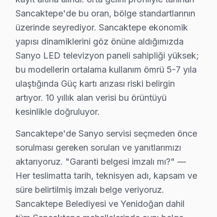
Sancaktepe'de bu oran, bölge standartlarının
Yenidoğan'da Sanyo TV Servisi
üzerinde seyrediyor. Sancaktepe ekonomik
Yenidoğan Mahallesi'nde Sanyo cihaz bakımı için hizmet 
yapısı dinamiklerini göz önüne aldığımızda
Yunusemre'de Sanyo TV Servisi
Sanyo LED televizyon paneli sahipliği yüksek;
bu modellerin ortalama kullanım ömrü 5-7 yıla
Yunusemre Mahallesi'nde Sanyo ekran bakım hizmetleri a
ulaştığında Güç kartı arızası riski belirgin
Sanyo Tamir mi, Değişim mi? Rehber
artıyor. 10 yıllık alan verisi bu örüntüyü
kesinlikle doğruluyor.
Sanyo televizyonunuz arızalandığında, tamir mi yoksa d
Panel/Ekran Değişimi
: Ekran problemi varsa, 32"
Sancaktepe'de Sanyo servisi seçmeden önce
Anakart Tamiri
: Model serisine göre fiyat farkı 
sorulması gereken soruları ve yanıtlarımızı
Güç Kartı, LED Backlight, T-Con Kart Değişimi
aktarıyoruz. "Garanti belgesi imzalı mı?" —
Yazılım/Firmware İşlemleri
: Yazılım güncellemeler
Her teslimatta tarih, teknisyen adı, kapsam ve
Yerinde bakım vs Atölye Fiyat Farkı
: Yerinde t
süre belirtilmiş imzalı belge veriyoruz.
Fiyatları etkileyen başlıca faktörler arasında garanti 
Sancaktepe Belediyesi ve Yenidoğan dahil