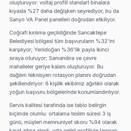
oluşturuyor: voltaj profili standart binalara
Mevlana Mahallesi'nde Sanyo televizyonunuz’ler için sı
kıyasla %27 daha değişken seyrediyor, bu da
Sanyo VA Panel panelleri doğrudan etkiliyor.
Osmangazi'da Sanyo TV Servisi
Osmangazi Mahallesi'nde Sanyo cihaz tamir hizmetleri a
Coğrafi kırılıma geçildiğinde Sancaktepe
Belediyesi bölgesi tüm başvuruların %32'ini
Paşaköy'de Sanyo TV Servisi
karşılıyor; Yenidoğan %36'lik payla ikinci
Paşaköy Mahallesi'nde Sanyo cihaz tamiri yaparken, tami
sıraya oturuyor; Samandıra ve çevre
mahalleler geriye kalanı oluşturuyor. Bu
Safa'da Sanyo TV Servisi
dağılım teknisyen rotasyon planını doğrudan
Safa Mahallesi'nde Sanyo TV hizmetleri alırken, yerel 
şekillendiriyor: 6 kişilik ekibimiz ağırlıklı olarak
yoğun başvuru bölgelerinde konumlandırılıyor.
Sarıgazi'de Sanyo TV Servisi
Sarıgazi Mahallesi'nde Sanyo cihaz tamiri için yerel ta
Servis kalitesi tarafında ise tablo belirgin
biçimde olumlu: ortalama teslim süresi 3 iş
Veysel Karani'de Sanyo TV Servisi
günü, müşteri memnuniyet skoru %94 olarak
Veysel Karani Mahallesi'nde Sanyo TV tamir hizmetlerin
kayıt altına alındı. orta gelirli profiliyle tanınan