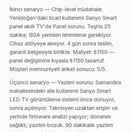
Abdurrahman Gazi Mahallesi'nde Sanyo ekran'ler genellikl
İkinci senaryo — Chip-level müdahale:
Yenidoğan'daki ticari kullanımlı Sanyo Smart
Akpınar'da Sanyo TV Servisi
panel akıllı TV'de Panel sorunu. Teşhis 25
Akpınar Mahallesi'nde Sanyo cihaz sahipleri, sıklıkla 
dakika; BGA yeniden lehimleme gerekiyor.
Atatürk'de Sanyo TV Servisi
Cihaz atölyeye alınıyor. 4 gün sonra teslim,
garanti belgesiyle birlikte. Maliyet: ₺1150 —
Atatürk Mahallesi'nde Sanyo ekran’ler genellikle hoparlö
panel değişimine kıyasla ₺1150 tasarruf.
Emek'de Sanyo TV Servisi
Müşteri memnuniyeti anket sonucu: 5/5.
Emek Mahallesi'nde Sanyo set'lerin en yaygın sorunları
Üçüncü senaryo — Yazılım sorunu: Samandıra
mahallesindeki aile kullanımlı Sanyo Smart
Eyüp Sultan'da Sanyo TV Servisi
LED TV görüntüleme sistemi önce donuyor,
Eyüp Sultan Mahallesi'nde Sanyo ekran’lerde sıkça gördü
sonra açılmıyor. Teknisyen uzaktan erişim ve
Fatih'de Sanyo TV Servisi
yerinde firmware analizi yapıyor; donanım
sağlıklı, yazılım bozuk. 90 dakikalık yazılım
Fatih Mahallesi'nde Sanyo ekran'ler, daha çok yazılım 