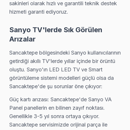
sakinleri olarak hızlı ve garantili teknik destek
hizmeti garanti ediyoruz.
· Pendik Sanyo
· Şile Sanyo
Sanyo TV'lerde Sık Görülen
Sancaktepe Diğer Marka Servisleri
Arızalar
· Sancaktepe Sony
· Sancaktepe Philips
Sancaktepe bölgesindeki Sanyo kullanıcılarının
· Sancaktepe Hi-Level
· Sancaktepe iFFALCON
getirdiği akıllı TV'lerde yıllar içinde bir örüntü
oluştu. Sanyo'ın LED LED TV ve Smart
· Sancaktepe Samsung
· Sancaktepe LG
görüntüleme sistemi modelleri güçlü olsa da
Sancaktepe'de şu sorunlar öne çıkıyor:
· Sancaktepe Panasonic
· Sancaktepe Toshiba
Güç kartı arızası: Sancaktepe'de Sanyo VA
Panel panellerin en bilinen zayıf noktası.
Genellikle 3-5 yıl sonra ortaya çıkıyor.
Sancaktepe'de Sanyo TV Tamiri — Bilmeniz
Sancaktepe servisimizde orijinal parça ile