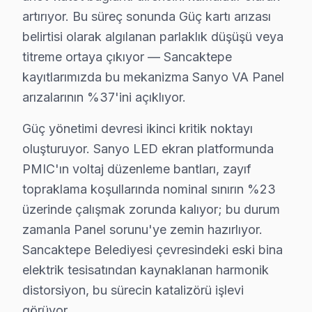
Üçüncü senaryo — Yazılım sorunu: Samandıra mahallesin
artırıyor. Bu süreç sonunda Güç kartı arızası
Sancaktepe bazlı Sanyo servis kayıtları, son çeyrekte 
belirtisi olarak algılanan parlaklık düşüşü veya
Coğrafi kırılıma geçildiğinde Sancaktepe Belediyesi bö
titreme ortaya çıkıyor — Sancaktepe
kayıtlarımızda bu mekanizma Sanyo VA Panel
Servis kalitesi tarafında ise tablo belirgin biçimde ol
arızalarının %37'ini açıklıyor.
Sancaktepe'de Sanyo servisi seçmeden önce sorulması g
"Sanyo VA Panel için orijinal parça mı kullanıyorsunuz?
Güç yönetimi devresi ikinci kritik noktayı
"Sancaktepe'nin her mahallesine geliyor musunuz?" — E
oluşturuyor. Sanyo LED ekran platformunda
Sanyo VA Panel teknolojisinin Sancaktepe koşullarındak
PMIC'ın voltaj düzenleme bantları, zayıf
topraklama koşullarında nominal sınırın %23
Güç yönetimi devresi ikinci kritik noktayı oluşturuyo
üzerinde çalışmak zorunda kalıyor; bu durum
Sanyo LED panel mimarisinde ise piksel matris sürücü I
zamanla Panel sorunu'ye zemin hazırlıyor.
Sancaktepe'de Sanyo televizyon ünitesi onarımında pa
Sancaktepe Belediyesi çevresindeki eski bina
Ama değer hesabı yalnızca ilk satın alma fiyatıyla bi
elektrik tesisatından kaynaklanan harmonik
orta gelirli profilli Sancaktepe'de müşterilerimiz bu 
distorsiyon, bu sürecin katalizörü işlevi
Sancaktepe'deki Sanyo servis hacmi takvim boyunca beş 
görüyor.