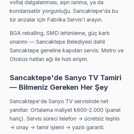
voltaj dalgalanması, aşırı ısınma, ya da
Sancaktepe'nın Yunusemre bölgesindeki Sanyo müşterilerimiz
kondansatör yorgunluğu. Sancaktepe'da bu
Sancaktepe Sanyo Servis →
tür arızalar için Fabrika Servis'i arayın.
BGA reballing, SMD lehimleme, güç kartı
Sancaktepe Sanyo TV Servis Hizmet Bölgesi
onarımı — Sancaktepe Belediyesi dahil
Sancaktepe bölgesine kapıya gelen Sanyo TV tamir servisi hizme
Sancaktepe geneline kapıdan servis. Metro ve
Otobüs hatları ağı ile hızlı erişim.
Sancaktepe'de Sanyo TV Tamiri
— Bilmeniz Gereken Her Şey
Sancaktepe'de Sanyo TV servisinde net
yanıtlar: Ortalama maliyet ₺600-2.000 (panel
hariç). Servis süreci telefon → ücretsiz teşhis
→ onay → tamir işlemi → yazılı garanti.