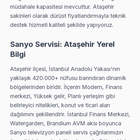
müdahale kapasitesi mevcuttur. Ataşehir
Sanyo Servisi Garanti ve Sonrası Destek
sakinleri olarak dürüst fiyatlandırmayla teknik
Ataşehir Sanyo TV Servis Garanti Belgesi - 1 Yıl Parça Güvence
destek hizmeti kaliteli şekilde yapıyoruz.
Ataşehir'de Sanyo panel tamirinde garanti politikamız 
Ataşehir servisinde işçilik garantisi: Sanyo tamiri 6 
Sanyo Servisi: Ataşehir Yerel
Sanyo parça garantisi: Ataşehir'de değiştirdiğimiz bu TV
Bilgi
Garanti belgesi: Her Ataşehir Sanyo tamiri sonrası imzalı,
Ataşehir ilçesi, İstanbul Anadolu Yakası'nın
Ataşehir servis sonrası erişim: "Sanyo TV'min sesi değ
yaklaşık 420.000+ nüfusu barındıran dinamik
bölgelerinden biridir. İlçenin Modern, Finans
Ataşehir'de Sanyo TV Servis Süreci
merkezi, Yüksek gelir, Planlı yerleşim gibi
Ataşehir'de Sanyo LED TV servis sürecimiz nasıl işli
belirleyici nitelikleri, konut ve ticari alan
İletişim: Metrobüs ve E-5 Karayolu güzergahı üzerinden
dağılımını şekillendirir. İstanbul Finans Merkezi,
Teşhis: Sanyo görüntüleme sistemi'niz için ücretsiz ön 
Watergarden, Brandium AVM aksı boyunca
Onarım ve teslim: Onaylanan işlem Finans merkezi hattı
Sanyo televizyon paneli servis çağrılarımızın