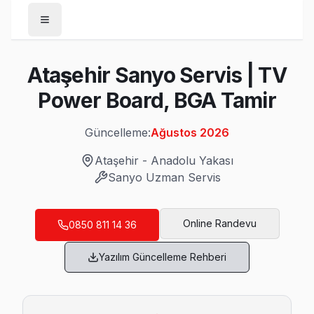
Anasayfa
Ataşehir Sanyo Servis | TV
/
Ataşehir
Power Board, BGA Tamir
/
Sanyo
Güncelleme:
Ağustos 2026
Son Güncelleme:
Ağustos 2026
Ataşehir
-
Anadolu Yakası
Sanyo
Uzman Servis
Ataşehir'da Mahalle Mahalle Sanyo TV Ser
Online Randevu
0850 811 14 36
Aşık Veysel Sanyo Servis
Yazılım Güncelleme Rehberi
Ataşehir'da Aşık Veysel mahallesi için Sanyo TV tamir ra
Aşık Veysel Sanyo Açılmıyor Arıza →