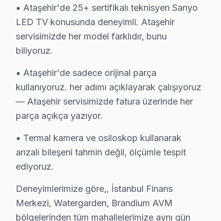
• Ataşehir'de 25+ sertifikalı teknisyen Sanyo
• Ataşehir'de taşıma masrafı ve riski yok
LED TV konusunda deneyimli. Ataşehir
• Ataşehir'de arıza anında teşhis ve müdahale
servisimizde her model farklıdır, bunu
• Ataşehir servisimizde orijinal yedek parça ile hizmet
biliyoruz.
• Ataşehir'de 2 yıl işçilik garantisi
• Ataşehir'de sadece orijinal parça
Ataşehir'da Sanyo yetkili servis kalitesinde teknik deste
kullanıyoruz. her adımı açıklayarak çalışıyoruz
Ataşehir'da Sanyo TV Yedek Parçası – Hızlı Te
— Ataşehir servisimizde fatura üzerinde her
parça açıkça yazıyor.
Ataşehir'de Sanyo Servis Hizmetleri
• Termal kamera ve osiloskop kullanarak
Ataşehir bölgesinde Sanyo LED TV tamirinde uzmanlaşm
arızalı bileşeni tahmin değil, ölçümle tespit
Sanyo VA Panel ve LED Panel Tamiri: Sanyo'ın kullan
ediyoruz.
Anakart ve Güç Kartı Onarımı: BGA reballing ve SMD le
Deneyimlerimize göre,, İstanbul Finans
bu TV Yazılım ve Sistem Desteği: LED televizyon paneli
Merkezi, Watergarden, Brandium AVM
» Ataşehir'e ve çevre mahallelere yerinde servis desteğ
bölgelerinden tüm mahallelerimize aynı gün