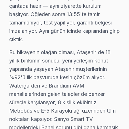
çantada hazır — aynı ziyarette kurulum
• Arka Aydınlatma: LED bar değişimi, inverter tamiri, ba
başlıyor. Öğleden sonra 13:55'te tamir
• Yazılım ve Firmware: Fabrika ayarı, eMMC kurtarm
tamamlanıyor, test yapılıyor, garanti belgesi
• Bağlantı: HDMI/USB port arızası, Bluetooth ve Wi-Fi
imzalanıyor. Aynı günün içinde kapısından girip
• Kapasitör ve SMD: Şişmiş kapasitör değişimi, smd bil
çıktık.
Ataşehir'de Sanyo televizyon tamiri için ücretsiz arıza te
Bu hikayenin olağan olması, Ataşehir'de 18
Sanyo TV Teknik Rehberi: Panel, Teşhis ve Ona
yıllık birikimin sonucu. yeni yerleşim konut
yapısında yaşayan Ataşehir müşterilerinin
Sanyo televizyonlarınızın müdahale ve bakımında Ataşe
%92'ü ilk başvuruda kesin çözüm alıyor.
Watergarden ve Brandium AVM
Sanyo TV Teknik Profil ve Servis Rehberi
mahallelerinden gelen talepler de benzer
Sanyo panel Teknik Servis Rehberi
süreçle karşılanıyor; 8 kişilik ekibimiz
Sanyo akıllı TV'lerde En Sık Karşılaşılan Arızalar
Metrobüs ve E-5 Karayolu ağı üzerinden tüm
Sanyo servisimizde en yaygın Android sistem hatası arız
noktaları kapsıyor. Sanyo Smart TV
Sanyo Servis Yaklaşımımız
modellerdeki Panel sorunu gibi daha karmaşık