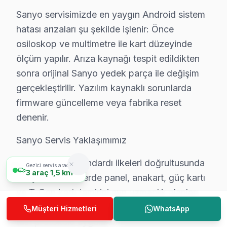
Bu belirti Ataşehir'de genellikle
LED backlight arızası
veya
Sanyo servisimizde en yaygın Android sistem
hatası arızaları şu şekilde işlenir: Önce
Sanyo TV tamirinde ne kadar garanti veriyorsunu
osiloskop ve multimetre ile kart düzeyinde
Ataşehir'de
işçilik garantisi: 6 ay. Parça garantisi: 1–2 yıl
ölçüm yapılır. Arıza kaynağı tespit edildikten
Sanyo TV tamiri Ataşehir'de fiyat listesi var mı?
sonra orijinal Sanyo yedek parça ile değişim
Ataşehir'de standart fiyatlarımız: LED tamiri ₺300–₺900, gü
gerçekleştirilir. Yazılım kaynaklı sorunlarda
firmware güncelleme veya fabrika reset
denenir.
Sanyo TV Arızası İçin Ataşehir'de Doğru Adre
Sanyo Servis Yaklaşımımız
Ataşehir'de Sanyo televizyon paneli'nizi düzeltme ettirme
Osaka üretim standardı ilkeleri doğrultusunda
Fabrika Servis olarak Ataşehir dahil Anadolu Yakası'nın
Gezici servis aracımız
3
araç
1,5 km
Sanyo LED TV'lerde panel, anakart, güç kartı
Şimdi arayın: 0850 811 14 36 — Ataşehir'ye aynı gün g
ve T-Con kartı tamirini ayrı uzmanlık alanları
olarak ele alıyoruz. Her arıza türü için farklı
Müşteri Hizmetleri
WhatsApp
test protokolü uygulanır.