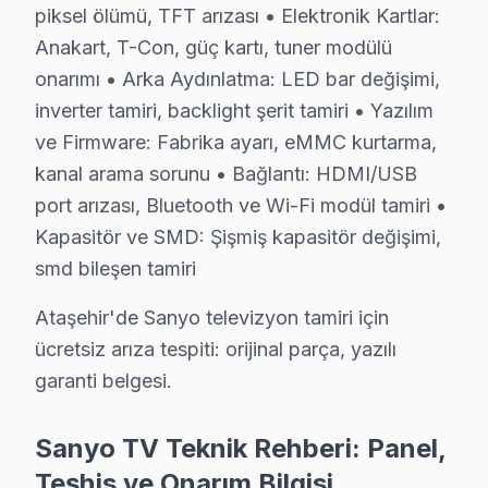
• Ataşehir'de BGA ve SMD Lehimleme Uzmanlığı
piksel ölümü, TFT arızası • Elektronik Kartlar:
Osiloskop, ESR ölçer ve termal kamera ile bozuk bileşe
Anakart, T-Con, güç kartı, tuner modülü
• Yazılım ve Firmware Yükseltmesi
onarımı • Arka Aydınlatma: LED bar değişimi,
Android, Google televizyon, Tizen, webOS gibi işletim s
inverter tamiri, backlight şerit tamiri • Yazılım
ve Firmware: Fabrika ayarı, eMMC kurtarma,
• Ataşehir'de Sürekli Eğitim Programları
kanal arama sorunu • Bağlantı: HDMI/USB
Ataşehir servisimizde modern teknolojilere ayak uydura
port arızası, Bluetooth ve Wi-Fi modül tamiri •
» Ekibimiz, her servis işlemini sanatsal bir titizlikle g
Kapasitör ve SMD: Şişmiş kapasitör değişimi,
Ataşehir'de televizyon servis ihtiyacınız için, güvenili
smd bileşen tamiri
Ataşehir Sanyo servis Merkezi
Ataşehir'de Sanyo televizyon tamiri için
Ataşehir Sanyo uzman ekibimiz, Ataşehir bölge genelind
ücretsiz arıza tespiti: orijinal parça, yazılı
Ataşehir'de Sanyo servis talebiniz için bizi arayabilir
garanti belgesi.
Ataşehir'de Sanyo teknik destek hizmetimiz TV arızalar
Sanyo TV Teknik Rehberi: Panel,
Ataşehir Sanyo servis ekibi olarak, Ataşehir'de Sanyo t
Teşhis ve Onarım Bilgisi