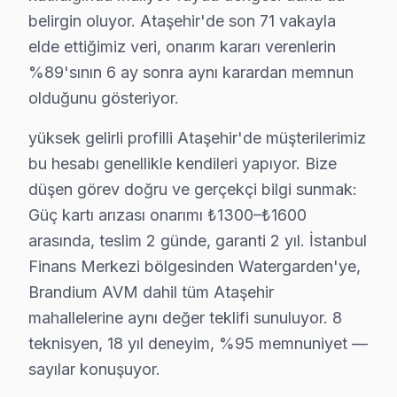
✓ Yazılı Garanti Belgesi
belirgin oluyor. Ataşehir'de son 71 vakayla
✓ Orijinal Yedek Parça
elde ettiğimiz veri, onarım kararı verenlerin
✓ Ücretsiz Arıza Tespiti
%89'sının 6 ay sonra aynı karardan memnun
olduğunu gösteriyor.
Ataşehir Mahallelerinde Sanyo Servis Analizi
yüksek gelirli profilli Ataşehir'de müşterilerimiz
Ataşehir, İstanbul’un Anadolu Yakası’nda yer alan, son
bu hesabı genellikle kendileri yapıyor. Bize
Ataşehir’deki ulaşım ağı oldukça gelişmiştir. Metro ve 
düşen görev doğru ve gerçekçi bilgi sunmak:
Gözlemlere göre, Ataşehir’de en çok tercih edilen Sany
Güç kartı arızası onarımı ₺1300–₺1600
arasında, teslim 2 günde, garanti 2 yıl. İstanbul
Ataşehir Demografisi ve Sanyo TV Kullanım 
Finans Merkezi bölgesinden Watergarden'ye,
Ataşehir bölgesinde Sanyo ekran kullanan tüketiciler ar
Brandium AVM dahil tüm Ataşehir
mahallelerine aynı değer teklifi sunuluyor. 8
1.
Panel Arızası
teknisyen, 18 yıl deneyim, %95 memnuniyet —
Fiziksel belirti: Ekranda renk kaymaları ve kararma.
sayılar konuşuyor.
Neden: Sanyo'nun LCD panellerinde kullanılan bazı mal