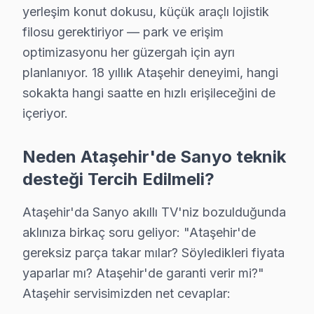
yerleşim konut dokusu, küçük araçlı lojistik
Sanyo TV Periyodik Bakımı – Ataşehir Uzman 
filosu gerektiriyor — park ve erişim
Sanyo televizyon'nizin uzun yıllar sorunsuz çalışması
optimizasyonu her güzergah için ayrı
Bakım kapsamımız:
planlanıyor. 18 yıllık Ataşehir deneyimi, hangi
• Ataşehir'de iç temizlik ve soğutma verimliliği artırımı
sokakta hangi saatte en hızlı erişileceğini de
• LED şerit ve backlight yoğunluğu kontrolü — Ataşeh
içeriyor.
• Ataşehir'de anakart SMD komponent incelemesi
Neden Ataşehir'de Sanyo teknik
• Yazılım ve güncelleme durumu değerlendirmesi — A
desteği Tercih Edilmeli?
• Ataşehir'de garanti kapsamı ve bakım raporu hazırl
Ataşehir'da düzenli bakım yaptıran müşterilerimizde 
Ataşehir'da Sanyo akıllı TV'niz bozulduğunda
aklınıza birkaç soru geliyor: "Ataşehir'de
Ataşehir Sanyo Servis Hizmeti – Yerinde Tami
gereksiz parça takar mılar? Söyledikleri fiyata
Ataşehir'de aniden arızalanan Sanyo televizyon ünitesi 
yaparlar mı? Ataşehir'de garanti verir mi?"
Ataşehir'de yerinde servis avantajları:
Ataşehir servisimizden net cevaplar:
• Ataşehir'de aynı gün servis randevusu