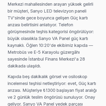
Ataşehir ilçesi, İstanbul Anadolu Yakası'nın yaklaşık 42
Merkezi mahallesinden arayan yüksek gelirli
bir müşteri, Sanyo LED televizyon paneli
Sanyo TV'lerde Sık Görülen Arızalar
TV'sinde gece boyunca gelişen Güç kartı
Ataşehir bölgesindeki Sanyo kullanıcılarının getirdiği 
arızası belirtisini anlatıyor. Telefon
Güç kartı arızası: Ataşehir'de Sanyo VA Panel panellerin 
görüşmesinde teşhis kategorisi öngörülüyor:
büyük olasılıkla Sanyo VA Panel güç kartı
Panel sorunu: Ataşehir'de Smart akıllı TV sistemini k
kaynaklı. Öğlen 10:20'de ekibimiz kapıda —
LED bar: Ataşehir'de LED ekranlarda daha sık rastlıyor
Metrobüs ve E-5 Karayolu güzergâhı
T-Con: Ataşehir'de bu sorunla başvuran müşteriler için
sayesinde İstanbul Finans Merkezi'a 28
» Ataşehir'de tüm Sanyo model ve serilerinde VA Panel
dakikada ulaşıldı.
Ataşehir Sanyo TV Arızaları – Televizyonunuz
Kapıda beş dakikalık görsel ve osiloskop
Sanyo görüntüleme sistemi'nizde yaşadığınız arıza, c
incelemesi teşhisi netleştiriyor: evet, Güç kartı
arızası. Müşteriye ₺1300 başlayan fiyat aralığı
Sanyo televizyon paneli'lerde en çok müdahale ettiğimi
ve 2 günlük teslim öngörüsü sunuluyor. Onay
• Panel ve Ekran: OLED yanması, LCD şeriti, piksel öl
geliyor. Sanyo VA Panel yedek parçası
• Elektronik Kartlar: Anakart, T-Con, güç kartı, tune