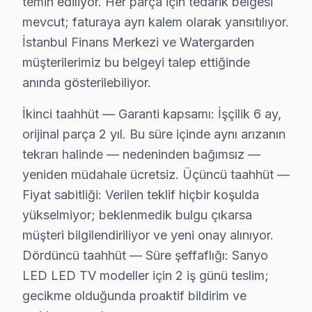
temin ediliyor. Her parça için tedarik belgesi
Sanyo Panel Teknolojisi ve Arıza Korelasyonu
mevcut; faturaya ayrı kalem olarak yansıtılıyor.
İstanbul Finans Merkezi ve Watergarden
Sanyo, televizyon teknolojisinde önemli bir marka olmakla
müşterilerimiz bu belgeyi talep ettiğinde
Panel/Ekran Değişimi
: 32 inç için ortalama ₺2,
anında gösterilebiliyor.
Anakart Tamiri
: Model serisine göre fiyatlandır
Güç Kartı, LED Backlight, T-Con Kart
: Bu bileş
İkinci taahhüt — Garanti kapsamı: İşçilik 6 ay,
orijinal parça 2 yıl. Bu süre içinde aynı arızanın
Yazılım/Firmware İşlemleri
: Yazılım güncellemel
tekrarı halinde — nedeninden bağımsız —
Fiyatları etkileyen unsurlar arasında garanti durumu, p
yeniden müdahale ücretsiz. Üçüncü taahhüt —
Ataşehir'de Sanyo Servis Kalitesi: Değerlend
Fiyat sabitliği: Verilen teklif hiçbir koşulda
yükselmiyor; beklenmedik bulgu çıkarsa
Ataşehir bölgesinde Fabrika tamir, Sanyo televizyonlar 
müşteri bilgilendiriliyor ve yeni onay alınıyor.
Yapılan anketler, Ataşehir'deki kullanıcıların %85'inin 
Dördüncü taahhüt — Süre şeffaflığı: Sanyo
Sonuç olarak, Ataşehir'de Sanyo TV tamiri alanında Fa
LED LED TV modeller için 2 iş günü teslim;
gecikme olduğunda proaktif bildirim ve
Ataşehir Sanyo servis - TV Tamiri