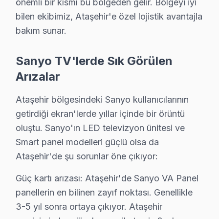
önemli bir kısmı bu bölgeden gelir. Bölgeyi iyi
Ataşehir Sanyo TV Servisi – Sık Sorulan Sorul
bilen ekibimiz, Ataşehir'e özel lojistik avantajla
S: Ataşehir'de sabah aradığımda aynı gün servis mü
bakım sunar.
C: Evet, Ataşehir'de sabah 9-10 arası arama yaparsanız
S: Ataşehir'de servis ücreti ödenmesine nasıl karar ver
Sanyo TV'lerde Sık Görülen
C: Ataşehir servisimizde arıza tespiti sonrası, yapılaca
Arızalar
S: Ataşehir'de tamir belgesi ve fatura ne zaman verilir
Ataşehir bölgesindeki Sanyo kullanıcılarının
C: Tamir tamamlandıktan sonra. Belgede yapılan işlem, ku
getirdiği ekran'lerde yıllar içinde bir örüntü
S: Ataşehir'de müdahale sırasında başka sorun bulun
oluştu. Sanyo'ın LED televizyon ünitesi ve
C: Ataşehir müşterisine haber verilerek, ek sorunun on
Smart panel modelleri güçlü olsa da
S: Ataşehir'de televizyon'yi servis atölyesine götürm
Ataşehir'de şu sorunlar öne çıkıyor:
C: Hayır, Ataşehir genelinde ücretsiz kapıdan alım-te
Güç kartı arızası: Ataşehir'de Sanyo VA Panel
S: Ataşehir'de tamir sonrası problem devam etmesi d
panellerin en bilinen zayıf noktası. Genellikle
C: Ataşehir servisimizde garanti süresi içinde aynı soru
3-5 yıl sonra ortaya çıkıyor. Ataşehir
S: Ataşehir'de Sanyo televizyon ünitesi'lerde en sık 