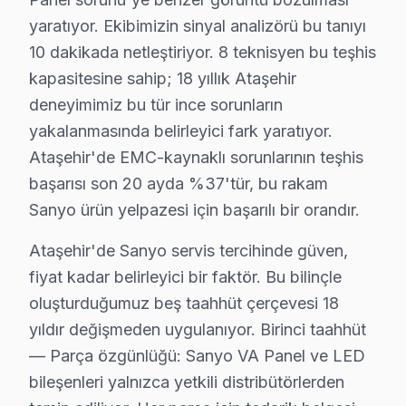
Mimar Sinan Mahallesi, çeşitli yaş aralıklarındaki binal
yaratıyor. Ekibimizin sinyal analizörü bu tanıyı
10 dakikada netleştiriyor. 8 teknisyen bu teşhis
Mustafa Kemal'de Sanyo TV Servisi
kapasitesine sahip; 18 yıllık Ataşehir
Mustafa Kemal Mahallesi, geniş park alanları ve sosyal
deneyimimiz bu tür ince sorunların
Örnek'te Sanyo TV Servisi
yakalanmasında belirleyici fark yaratıyor.
Ataşehir'de EMC-kaynaklı sorunlarının teşhis
Örnek Mahallesi, çeşitli konut projeleri ve ticari alanl
başarısı son 20 ayda %37'tür, bu rakam
Yeni Çamlıca'da Sanyo TV Servisi
Sanyo ürün yelpazesi için başarılı bir orandır.
Yeni Çamlıca Mahallesi, yerel sakinlerin teknoloji oda
Ataşehir'de Sanyo servis tercihinde güven,
Yenisahra'da Sanyo TV Servisi
fiyat kadar belirleyici bir faktör. Bu bilinçle
oluşturduğumuz beş taahhüt çerçevesi 18
Yenisahra Mahallesi, dinamik bir yaşam alanı olarak, San
yıldır değişmeden uygulanıyor. Birinci taahhüt
Yenişehir'de Sanyo TV Servisi
— Parça özgünlüğü: Sanyo VA Panel ve LED
bileşenleri yalnızca yetkili distribütörlerden
Yenişehir Mahallesi, sakinleri için hızla gelişen bir hi