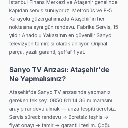
İstanbul Finans Merkezi ve Ataşehir genelinde
kapıdan servis sunuyoruz. Metrobüs ve E-5
Karayolu güzergahımızda Ataşehir'ın her
noktasına aynı gün randevu. Fabrika Servis, 15
yıldır Anadolu Yakası'nın en güvenilir Sanyo
televizyon tamircisi olarak anılıyor. Orijinal
parça, yazılı garanti, şeffaf fiyat.
Sanyo TV Arızası: Ataşehir'de
Ne Yapmalısınız?
Ataşehir'de Sanyo TV arızasında yapmanız
gereken tek şey: 0850 811 14 36 numarasını
arayıp randevu almak — arıza tespiti ücretsiz.
Sanyo Uzman Teknisyen Ekibi — Ataşehir
Servis süreci: randevu → ücretsiz teşhis →
fiyat onayı → tamir → garantili teslim. Çoğu
Murat T. — Sanyo Servis Uzmanı