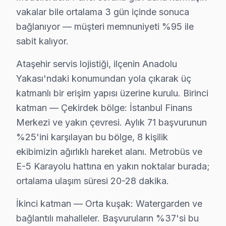
Osaka üretim standardı ilkeleri doğrultusunda Sanyo LED
vakalar bile ortalama 3 gün içinde sonuca
Sanyo TV Onarım Süreci
bağlanıyor — müşteri memnuniyeti %95 ile
sabit kalıyor.
1. Müşteri bildirir, servis ekibi arıza semptomlarını di
2. Termal kamera, osiloskop, ESR ölçer ile elektronik bil
Ataşehir servis lojistiği, ilçenin Anadolu
3. Arıza kaynağı tespit edilir: panel mi, anakart mı, güç
Yakası'ndaki konumundan yola çıkarak üç
4. Yazılı fiyat teklifi sunulur; onay olmadan işlem başla
katmanlı bir erişim yapısı üzerine kurulu. Birinci
5. Orijinal veya OEM eşdeğer bu cihaz parça ile onarı
katman — Çekirdek bölge: İstanbul Finans
6. Tüm fonksiyonlar kapsamlı test edilir; garanti belgesi 
Merkezi ve yakın çevresi. Aylık 71 başvurunun
%25'ini karşılayan bu bölge, 8 kişilik
bu marka görüntüleme sistemi Bakım Tavsiyeleri
ekibimizin ağırlıklı hareket alanı. Metrobüs ve
söz konusu model televizyon paneli'ler için en yaygın 
E-5 Karayolu hattına en yakın noktalar burada;
Sanyo ekran'niz arızalandığında verileri (uygulama pro
ortalama ulaşım süresi 20-28 dakika.
Sanyo güvenilirliği standartlarında bu TV servisimiz: p
İkinci katman — Orta kuşak: Watergarden ve
Sanyo TV Servis Ağımız: Ataşehir Tüm Mahall
bağlantılı mahalleler. Başvuruların %37'si bu