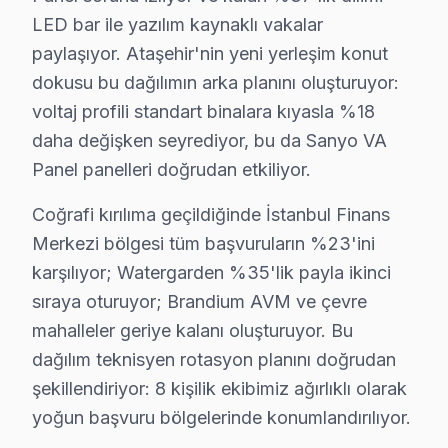
İlkbahar dönemi (Mart-Mayıs): Görece sakin. bu cihaz 
LED bar ile yazılım kaynaklı vakalar
paylaşıyor. Ataşehir'nin yeni yerleşim konut
Yaz dönemi (Haziran-Ağustos): Sıcak havada kötüleşe
dokusu bu dağılımın arka planını oluşturuyor:
Sonbahar dönemi (Eylül-Kasım): Okul ve sezon başlangı
voltaj profili standart binalara kıyasla %18
Ataşehir'deki Sanyo teknik servis deneyimi, elektroma
daha değişken seyrediyor, bu da Sanyo VA
Sanyo VA Panel sürücü katmanında LVDS sinyal bütünlüğ
Panel panelleri doğrudan etkiliyor.
söz konusu model Smart akıllı TV modellerindeki HDMI p
Coğrafi kırılıma geçildiğinde İstanbul Finans
Ataşehir'de Sanyo servis tercihinde güven, fiyat kadar 
Merkezi bölgesi tüm başvuruların %23'ini
İkinci taahhüt — Garanti kapsamı: İşçilik 6 ay, orijin
karşılıyor; Watergarden %35'lik payla ikinci
Beşinci taahhüt — Bölge eşitliği: İstanbul Finans Merk
sıraya oturuyor; Brandium AVM ve çevre
Ataşehir bazlı Sanyo servis kayıtları, son çeyrekte top
mahalleler geriye kalanı oluşturuyor. Bu
Coğrafi kırılıma geçildiğinde İstanbul Finans Merkezi 
dağılım teknisyen rotasyon planını doğrudan
Servis kalitesi tarafında ise tablo belirgin biçimde ol
şekillendiriyor: 8 kişilik ekibimiz ağırlıklı olarak
Ataşehir'den gelen söz konusu model servis taleplerini
yoğun başvuru bölgelerinde konumlandırılıyor.
Kapıda beş dakikalık görsel ve osiloskop incelemesi te