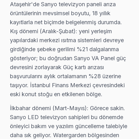
Ataşehir'de Sanyo televizyon paneli arıza
2025 Türkiye fiyatı: ₺1,500 - ₺3,000 arası.
örüntülerinin mevsimsel boyutu, 18 yıllık
En çok etkilenen model serisi: Sanyo DP serisi.
kayıtlarla net biçimde belgelenmiş durumda.
2.
Anakart Sorunu
Kış dönemi (Aralık-Şubat): yeni yerleşim
Fiziksel belirti: Televizyon açılmıyor veya ekran donuy
yapılardaki merkezi ısıtma sistemleri devreye
Neden: Sanyo'nun bazı modellerinde kullanılan chip se
girdiğinde şebeke gerilimi %21 dalgalanma
2025 Türkiye fiyatı: ₺800 - ₺1,600 arası.
gösteriyor; bu doğrudan Sanyo VA Panel güç
devresini zorlayarak Güç kartı arızası
En çok etkilenen model serisi: Sanyo LE serisi.
başvurularını aylık ortalamanın %28 üzerine
3.
Güç Kartı Arızası
taşıyor. İstanbul Finans Merkezi çevresindeki
Fiziksel belirti: Televizyon hiç çalışmıyor veya açma
eski konut stoğu en etkilenen bölge.
Neden: Sanyo televizyonlarının bazı serilerinde kullanı
İlkbahar dönemi (Mart-Mayıs): Görece sakin.
2025 Türkiye fiyatı: ₺600 - ₺1,200 arası.
Sanyo LED televizyon sahipleri bu dönemde
En çok etkilenen model serisi: Sanyo ME serisi.
önleyici bakım ve yazılım güncelleme talebiyle
4.
Backlight Sorunu
daha sık geliyor. Watergarden bölgesinden