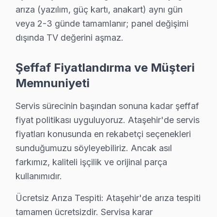
arıza (yazılım, güç kartı, anakart) aynı gün
12 yıllık Sanyo TV tamir deneyimi. Ataşehir ve çevre ilçeler
veya 2-3 günde tamamlanır; panel değişimi
· Sanyo fabrika servis sertifikası
· Orijinal ve OEM yedek parça tedarikçisi
dışında TV değerini aşmaz.
· 2010'dan günümüze tüm Sanyo modelleri
Şeffaf Fiyatlandırma ve Müşteri
Ataşehir Servis İstatistikleri
Memnuniyeti
· Ataşehir'de
450+
Sanyo TV tamiri
· Müşteri memnuniyeti
%96
Servis sürecinin başından sonuna kadar şeffaf
· Ortalama tamir süresi:
1–2 iş günü
fiyat politikası uyguluyoruz. Ataşehir'de servis
· Tüm işlemler
2 yıl garantili
fiyatları konusunda en rekabetçi seçenekleri
sunduğumuzu söyleyebiliriz. Ancak asıl
farkımız, kaliteli işçilik ve orijinal parça
Bu sayfayla ilgili hizmet sayfaları:
↑ Sanyo Servis Ana Sayfası
kullanımıdır.
↑ Ataşehir TV Servis Merkezi
Ücretsiz Arıza Tespiti: Ataşehir'de arıza tespiti
tamamen ücretsizdir. Servisa karar