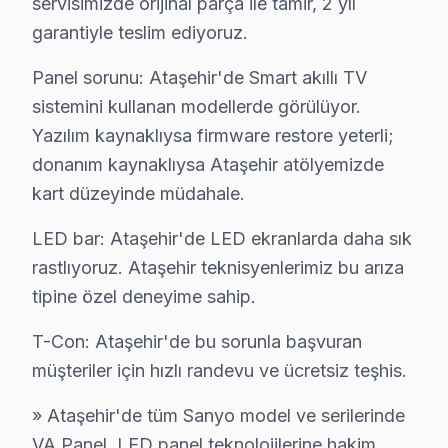
servisimizde orijinal parça ile tamir, 2 yıl
C: Ataşehir servisimizde Sanyo HDR uyumluluk problemi 
garantiyle teslim ediyoruz.
S: Ataşehir'de Sanyo 4K modeli modelinde hangi arıza
Panel sorunu: Ataşehir'de Smart akıllı TV
C: Ataşehir'de bu cihaz 4K modeli modelinde HDR uyuml
sistemini kullanan modellerde görülüyor.
S: Ataşehir'de Sanyo akıllı TV Smart arayüzü çalışmı
Yazılım kaynaklıysa firmware restore yeterli;
C: Ataşehir servisimize başvurmadan önce şunları dene
donanım kaynaklıysa Ataşehir atölyemizde
kart düzeyinde müdahale.
Ataşehir'de Sanyo Hizmete Nasıl Ulaşılır?
LED bar: Ataşehir'de LED ekranlarda daha sık
Ataşehir'de Sanyo televizyon servis ihtiyacınız için A
rastlıyoruz. Ataşehir teknisyenlerimiz bu arıza
Telefon: 0850 811 14 36
tipine özel deneyime sahip.
• Ataşehir'de aynı gün bu cihaz televizyon randevu
• Belirlenen saatte uzman Sanyo teknisyeni Ataşehir'y
T-Con: Ataşehir'de bu sorunla başvuran
• Ataşehir genelinde hızlı ve profesyonel Sanyo telev
müşteriler için hızlı randevu ve ücretsiz teşhis.
Ataşehir'de Yerinde bu TV Televizyon Servis Avantajları
» Ataşehir'de tüm Sanyo model ve serilerinde
İstanbul Finans Merkezi, Watergarden, Brandium AVM bö
VA Panel, LED panel teknolojilerine hakim