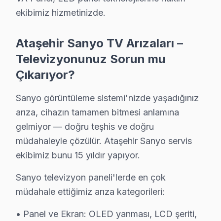
Bizi bir kez deneyin, farkı görün. 0850 811 14 36
ekibimiz hizmetinizde.
Ataşehir Sanyo Televizyon Servisi İçin Güveni
Ataşehir Sanyo TV Arızaları –
Ataşehir bölgesinde Sanyo televizyonunuz arızalandığı
Televizyonunuz Sorun mu
Ataşehir'deki Tecrübemiz: Ataşehir ve yakın çevrede yı
Çıkarıyor?
Ataşehir Servis Güvencesi: Ataşehir'de gerçekleştirilen
Sanyo görüntüleme sistemi'nizde yaşadığınız
Ataşehir Sanyo Sertifikalı Kadro: bu marka yetkili stand
arıza, cihazın tamamen bitmesi anlamına
Ataşehir'de İtibar: Ataşehir ve çevresinde tercih edil
gelmiyor — doğru teşhis ve doğru
Bizi bir kez deneyin, farkı görün. 0850 811 14 36
müdahaleyle çözülür. Ataşehir Sanyo servis
ekibimiz bunu 15 yıldır yapıyor.
Uzman Sanyo Teknisyen Ekibimiz
Ataşehir Sanyo Teknik servis'in başarısı, Ataşehir ekib
Sanyo televizyon paneli'lerde en çok
• Ataşehir'de Sanyo Yetkili Hizmet Sertifikasyonu
müdahale ettiğimiz arıza kategorileri:
Ataşehir teknisyenlerimiz Sanyo tarafından resmi eğitim
• Panel ve Ekran: OLED yanması, LCD şeriti,