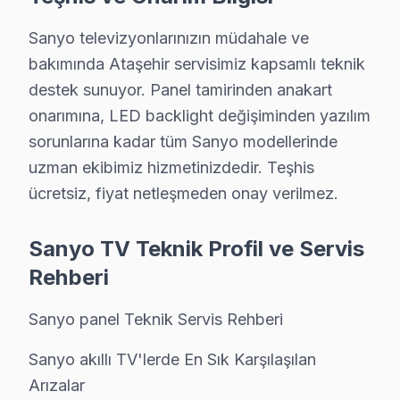
Ataşehir'de Sanyo Tamiri — 2009'dan Bu Yan
Sanyo televizyonlarınızın müdahale ve
2009'dan bugüne Sanyo servis deneyimimizin Ataşehir
bakımında Ataşehir servisimiz kapsamlı teknik
İlk yıllarda Sanyo akıllı TV'lerde en büyük sorun Güç
destek sunuyor. Panel tamirinden anakart
Sanyo modellerinde 8 yıllık teknik deneyim birikiminin
onarımına, LED backlight değişiminden yazılım
Ataşehir'de 2568 işlemin %96'ü "memnun" veya "çok me
sorunlarına kadar tüm Sanyo modellerinde
Somut E-E-A-T örnekleri: Güç kartı arızası vakasında t
uzman ekibimiz hizmetinizdedir. Teşhis
Ataşehir bölgesine özgü: İstanbul Finans Merkezi çevr
ücretsiz, fiyat netleşmeden onay verilmez.
Ataşehir Sanyo Servisimizin Hizmet Verdiği M
Sanyo TV Teknik Profil ve Servis
Ataşehir'da Sanyo televizyon servisi arıyorsanız, han
Rehberi
Sanyo panel Teknik Servis Rehberi
Ataşehir'da Sanyo Servisi — Sık Sorulanlar
Sanyo akıllı TV'lerde En Sık Karşılaşılan
Arızalar
Sanyo TV'de ses var ama görüntü yok, ne yapmal