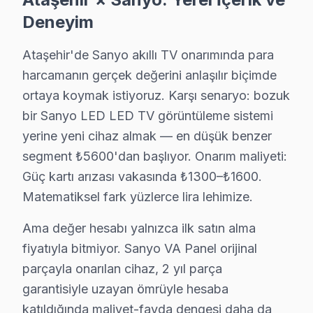
Deneyim
· Ataşehir Samsung
· Ataşehir LG
Ataşehir'de Sanyo akıllı TV onarımında para
· Ataşehir Panasonic
· Ataşehir Toshiba
harcamanın gerçek değerini anlaşılır biçimde
ortaya koymak istiyoruz. Karşı senaryo: bozuk
bir Sanyo LED LED TV görüntüleme sistemi
yerine yeni cihaz almak — en düşük benzer
Sanyo TV Arızası: Ataşehir'de Ne Yapmalısı
segment ₺5600'dan başlıyor. Onarım maliyeti:
Güç kartı arızası vakasında ₺1300–₺1600.
Ataşehir'de Sanyo TV arızasında yapmanız gereken te
Matematiksel fark yüzlerce lira lehimize.
Ama değer hesabı yalnızca ilk satın alma
fiyatıyla bitmiyor. Sanyo VA Panel orijinal
Sanyo TV Servisinde Güven
parçayla onarılan cihaz, 2 yıl parça
garantisiyle uzayan ömrüyle hesaba
✓ 15+ Yıl Deneyim
katıldığında maliyet-fayda dengesi daha da