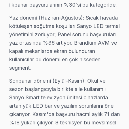
Fiziksel belirti: Ekranda karanlık alanlar ve aydınlatma
ilkbahar başvurularının %30'si bu kategoride.
Neden: Düşük kaliteli LED'ler, zamanla arızalanarak bac
Yaz dönemi (Haziran-Ağustos): Sıcak havada
2025 Türkiye fiyatı: ₺500 - ₺1,000 arası.
kötüleşen soğutma koşulları Sanyo LED termal
En çok etkilenen model serisi: Sanyo UX serisi.
yönetimini zorluyor; Panel sorunu başvuruları
5.
Yazılım Sorunu
yaz ortasında %36 artıyor. Brandium AVM ve
kapalı mekanlarda ekran bulunduran
Fiziksel belirti: Televizyonun kullanım sırasında donm
kullanıcılar bu dönemi en çok hisseden
Neden: Sanyo’nun bazı yazılımları güncellenmediğinde 
segment.
2025 Türkiye fiyatı: ₺300 - ₺600 arası.
Sonbahar dönemi (Eylül-Kasım): Okul ve
En çok etkilenen model serisi: Sanyo X serisi.
sezon başlangıcıyla birlikte aile kullanımlı
Bu sorunların çoğu, Sanyo televizyonların genel yapı ve
Sanyo Smart televizyon ünitesi cihazlarda
artan yük LED bar ve yazılım sorunlarını öne
Sanyo Arıza İstatistikleri: Ataşehir Örneği
çıkarıyor. Kasım'da başvuru hacmi aylık 71'dan
Aşık Veysel'de Sanyo TV Servisi
%18 yukarı çıkıyor. 8 teknisyen bu mevsimsel