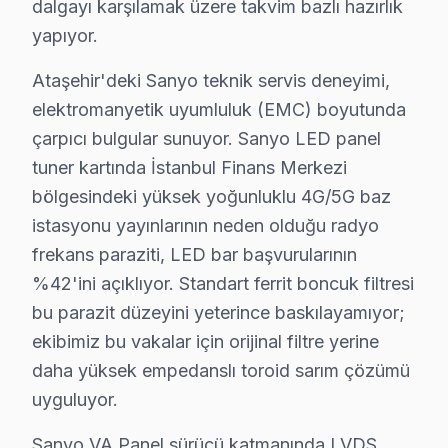
Aşık Veysel Mahallesi, genellikle 10-15 yaş arasındaki 
dalgayı karşılamak üzere takvim bazlı hazırlık
yapıyor.
Atatürk'te Sanyo TV Servisi
Ataşehir'deki Sanyo teknik servis deneyimi,
Atatürk Mahallesi, özellikle 20-30 yıllık binalarda bul
elektromanyetik uyumluluk (EMC) boyutunda
Barbaros'ta Sanyo TV Servisi
çarpıcı bulgular sunuyor. Sanyo LED panel
tuner kartında İstanbul Finans Merkezi
Barbaros Mahallesi, modern ve eski binaların bir arada 
bölgesindeki yüksek yoğunluklu 4G/5G baz
Esatpaşa'da Sanyo TV Servisi
istasyonu yayınlarının neden olduğu radyo
Esatpaşa Mahallesi'nde, özellikle 15-20 yıl aralığında i
frekans paraziti, LED bar başvurularının
%42'ini açıklıyor. Standart ferrit boncuk filtresi
Ferhatpaşa'da Sanyo TV Servisi
bu parazit düzeyini yeterince baskılayamıyor;
Ferhatpaşa Mahallesi, genellikle 10-25 yıllık yapıların
ekibimiz bu vakalar için orijinal filtre yerine
daha yüksek empedanslı toroid sarım çözümü
Fetih'te Sanyo TV Servisi
uyguluyor.
Fetih Mahallesi, son yıllarda hızla gelişen bir bölge 
Sanyo VA Panel sürücü katmanında LVDS