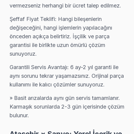
vermezseniz herhangi bir ücret talep edilmez.
Şeffaf Fiyat Teklifi: Hangi bileşenlerin
Ataşehir Yakın İlçelerde Sanyo Servisi
değişeceğini, hangi işlemlerin yapılacağını
· Beykoz Sanyo
· Çekmeköy Sanyo
önceden açıkça belirtiriz. İşçilik ve parça
garantisi ile birlikte uzun ömürlü çözüm
· Kadıköy Sanyo
· Kartal Sanyo
sunuyoruz.
Garantili Servis Avantajı: 6 ay-2 yıl garanti ile
· Maltepe Sanyo
· Pendik Sanyo
aynı sorunu tekrar yaşamazsınız. Orijinal parça
· Sancaktepe Sanyo
· Şile Sanyo
kullanımı ile kalıcı çözümler sunuyoruz.
» Basit arızalarda aynı gün servis tamamlanır.
Ataşehir Diğer Marka Servisleri
Karmaşık sorunlarda 2-3 gün içerisinde çözüm
· Ataşehir Sony
· Ataşehir Philips
bulunur.
· Ataşehir Hi-Level
· Ataşehir iFFALCON
Ataşehir × Sanyo: Yerel İçerik ve