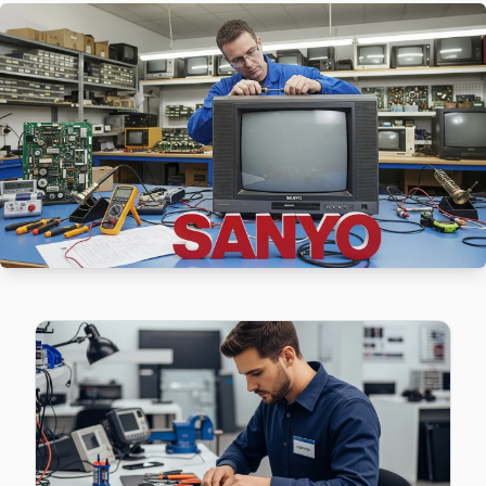
Ataşehir'da Fetih bölgesindeki Sanyo kullanıcılarına not: ya
Sanyo Servis Merkezi →
İçerenköy Sanyo Servis
Sanyo marka TV'niz İçerenköy'de çalışmıyorsa teknik ekibim
İçerenköy Sanyo Açılmıyor Arıza →
İnönü Sanyo Servis
Ataşehir'da İnönü bölgesi dahil tüm hizmet alanımızda Sanyo 
İnönü Sanyo Anakart Tamiri →
Kayışdağı Sanyo Servis
Kayışdağı mahallesi Sanyo TV teknisyeniniz ortalama 90 da
Kayışdağı Sanyo Açılmıyor Arıza →
Küçükbakkalköy Sanyo Servis
Küçükbakkalköy sakinleri Sanyo TV arızaları için sık bizi terc