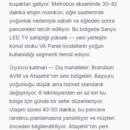
Ataşehir'de Sanyo televizyon servisi arayan tüm mahalle
kuşaktan geliyor. Metrobüs ekseninde 30-42
dakika erişim mümkün; öğle saatlerinde
Mustafa Kemal, Örnek, Yeni Çamlıca, Yenisahra, Yenişe
yoğunluk nedeniyle sabah ve öğleden sonra
Aşık Veysel, Atatürk, Barbaros, Esatpaşa, Ferhatpaşa
pencereleri tercih ediliyor. Bu bölgede Sanyo
İçerenköy, İnönü, Kayışdağı, Küçükbakkalköy, Mevlana
LED TV sahipliği yüksek — yeni yerleşim
konut stoku VA Panel modellerin yoğun
Ataşehir Sanyo TV Yerleştirme ve Bağlantı Hi
kullanıldığı segmenti temsil ediyor.
Yeni bir Sanyo televizyon aldıysanız, Ataşehir'da prof
Sunduğumuz kurulum seçenekleri:
Üçüncü katman — Dış mahalleler: Brandium
• Ataşehir'de motorlu döner braket montajı ve ayarı
AVM ve Ataşehir'nin sınır bölgeleri. Başvuru
yoğunluğu düşük ama hizmet standardı
• Ataşehir servisimizde kablo kanalı ile estetik kurulu
değişmiyor: 8 teknisyenden en az biri bu
• Ataşehir'de Wi-Fi optimizasyonu ve yayın ayarları
bölge için günde bir sefer düzenleniyor.
• Ataşehir servisimizde oyun konsolu ve harici cihaz b
Ulaşım süresi 40-50 dakika; bu pencere
• Ataşehir'de uzaktan kumanda programlama
randevu planlamasına yansıtılıyor ve müşteri
Sanyo TV'nizin ilk açılışından itibaren en iyi görüntüy
önceden bilgilendiriliyor. Ataşehir'nin yeni