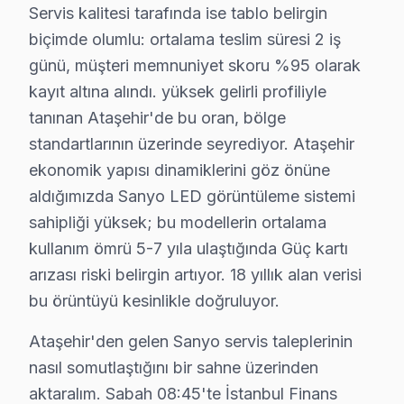
Servis kalitesi tarafında ise tablo belirgin
Bu hikayenin olağan olması, Ataşehir'de 18 yıllık bir
biçimde olumlu: ortalama teslim süresi 2 iş
Ataşehir servis lojistiği, ilçenin Anadolu Yakası'ndak
günü, müşteri memnuniyet skoru %95 olarak
İkinci katman — Orta kuşak: Watergarden ve bağlantıl
kayıt altına alındı. yüksek gelirli profiliyle
Üçüncü katman — Dış mahalleler: Brandium AVM ve Ataşeh
tanınan Ataşehir'de bu oran, bölge
standartlarının üzerinde seyrediyor. Ataşehir
Neden Ataşehir'de Sanyo teknik desteği Terci
ekonomik yapısı dinamiklerini göz önüne
Ataşehir Sanyo TV Ekran Anakart Profesyonel Servis ve Tamir
aldığımızda Sanyo LED görüntüleme sistemi
Ataşehir'da Sanyo akıllı TV'niz bozulduğunda aklınıza b
sahipliği yüksek; bu modellerin ortalama
• Ataşehir'de 25+ sertifikalı teknisyen Sanyo LED TV k
kullanım ömrü 5-7 yıla ulaştığında Güç kartı
arızası riski belirgin artıyor. 18 yıllık alan verisi
• Ataşehir'de sadece orijinal parça kullanıyoruz. her 
bu örüntüyü kesinlikle doğruluyor.
• Termal kamera ve osiloskop kullanarak arızalı bileşe
Deneyimlerimize göre,, İstanbul Finans Merkezi, Water
Ataşehir'den gelen Sanyo servis taleplerinin
nasıl somutlaştığını bir sahne üzerinden
Sanyo Servisi: Ataşehir Yerel Bilgi
aktaralım. Sabah 08:45'te İstanbul Finans