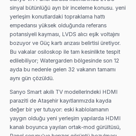
İçerenköy'de Sanyo TV Servisi
sinyal bütünlüğü ayrı bir inceleme konusu. yeni
İçerenköy Mahallesi, güncel konut projeleri ile birlikt
yerleşim konutlardaki topraklama hattı
empedansı yüksek olduğunda referans
İnönü'de Sanyo TV Servisi
potansiyeli kayması, LVDS alıcı eşik voltajını
İnönü Mahallesi, Sanyo televizyon kullanıcıları için değ
bozuyor ve Güç kartı arızası belirtisi üretiyor.
Bu vakalar osiloskop ile tam kesinlikte tespit
Kayışdağı'nda Sanyo TV Servisi
edilebiliyor; Watergarden bölgesinde son 12
Kayışdağı Mahallesi, modern binaları ile Sanyo televizy
ayda bu nedenle gelen 32 vakanın tamamı
aynı gün çözüldü.
Küçükbakkalköy'de Sanyo TV Servisi
Küçükbakkalköy Mahallesi, yeni konut projeleri ile Sany
Sanyo Smart akıllı TV modellerindeki HDMI
paraziti de Ataşehir kayıtlarımızda kayda
Mevlana'da Sanyo TV Servisi
değer bir yer tutuyor: eski kablolamanın
Mevlana Mahallesi, genellikle 15-20 yıl aralığındaki bi
yaygın olduğu yeni yerleşim yapılarda HDMI
kanalı boyunca yayılan ortak-mod gürültüsü,
Mimar Sinan'da Sanyo TV Servisi
Panel sorunu'ye benzer görüntü bozulması