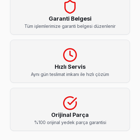
Atatürk Sanyo Servis
Sanyo TV'de T-Con kart arızası Atatürk mahallesinde sık kar
Garanti Belgesi
Ataşehir TV Servis Merkezi →
Tüm işlemlerimize garanti belgesi düzenlenir
Barbaros Sanyo Servis
Barbaros'deki Sanyo TV sahiplerinin yüzde sekseni tamir içi
Barbaros Sanyo Anakart Tamiri →
Hızlı Servis
Esatpaşa Sanyo Servis
Aynı gün teslimat imkanı ile hızlı çözüm
Sanyo TV'nizin Esatpaşa adresine gelen ekibimiz osiloskop
Esatpaşa Sanyo Açılmıyor Arıza →
Ferhatpaşa Sanyo Servis
Ferhatpaşa bölgesindeki Sanyo kullanıcıları için haftanın 7 g
Orijinal Parça
Ferhatpaşa Sanyo Açılmıyor Arıza →
%100 orijinal yedek parça garantisi
Fetih Sanyo Servis