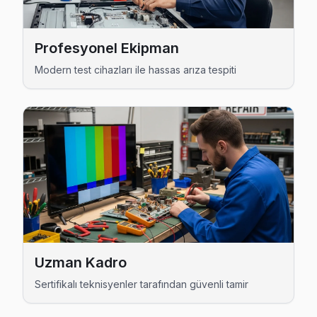
Ataşehir TV Servis Merkezi →
Mevlana Sanyo Servis
Profesyonel Ekipman
Mevlana'de Sanyo TV ses ama görüntü yok sorununu genellik
Modern test cihazları ile hassas arıza tespiti
Mevlana Sanyo Anakart Tamiri →
Mimar Sinan Sanyo Servis
Mimar Sinan mahallesi Sanyo TV servis hattımız günlük olar
Ataşehir Sanyo Servis →
Mustafa Kemal Sanyo Servis
Ataşehir'da Mustafa Kemal mahallesi Sanyo TV servisi için
Ataşehir TV Servis Merkezi →
Örnek Sanyo Servis
Uzman Kadro
Ataşehir'da Örnek bölgesi dahil tüm hizmet alanımızda Sanyo 
Sertifikalı teknisyenler tarafından güvenli tamir
Ataşehir Sanyo Servis →