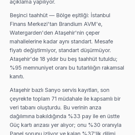
açıklama yapılıyor.
Sanyo televizyon paneli'niz arızalandı mı? İstanbul Fi
Beşinci taahhüt — Bölge eşitliği: İstanbul
Finans Merkezi'tan Brandium AVM'e,
Şeffaf Fiyatlandırma ve Müşteri Memnuniyeti
Watergarden'den Ataşehir'nin çeper
Servis sürecinin başından sonuna kadar şeffaf fiyat poli
mahallelerine kadar aynı standart. Mesafe
Ücretsiz Arıza Tespiti: Ataşehir'de arıza tespiti tamam
fiyatı değiştirmiyor, standart düşürmüyor.
Şeffaf Fiyat Teklifi: Hangi bileşenlerin değişeceğini, h
Ataşehir'de 18 yıldır bu beş taahhüt tutuldu;
Garantili Servis Avantajı: 6 ay-2 yıl garanti ile aynı s
%95 memnuniyet oranı bu tutarlılığın rakamsal
kanıtı.
» Basit arızalarda aynı gün servis tamamlanır. Karmaş
Ataşehir bazlı Sanyo servis kayıtları, son
Ataşehir × Sanyo: Yerel İçerik ve Deneyim
çeyrekte toplam 71 müdahale ile kapsamlı bir
Ataşehir'de Sanyo akıllı TV onarımında para harcaman
veri tabanı oluşturdu. Bu verinin arıza
Ama değer hesabı yalnızca ilk satın alma fiyatıyla bit
dağılımına bakıldığında %33 pay ile en üstte
yüksek gelirli profilli Ataşehir'de müşterilerimiz bu 
Güç kartı arızası yer alıyor; onu %30 oranıyla
Ataşehir'de Sanyo televizyon paneli arıza örüntülerini
Panel sorunu izliyor ve kalan %37'lik dilimi