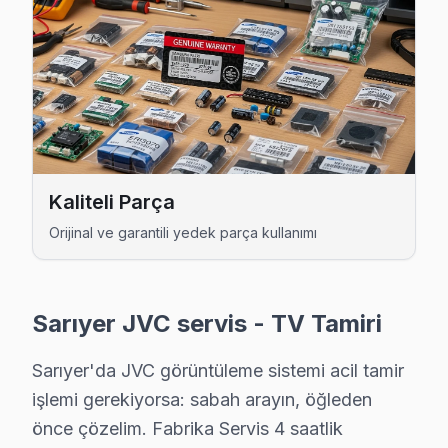
Huzur JVC Servis
JVC TV Huzur adresinde firmware güncellemesi sonrası don
Sarıyer TV Servis Merkezi →
İstinye JVC Servis
İstinye mahallesi JVC TV servis hattımız günlük olarak bu b
İstinye JVC Açılmıyor Arıza →
Kaliteli Parça
Kazım Karabekir Paşa JVC Servis
Orijinal ve garantili yedek parça kullanımı
JVC TV'nizin Kazım Karabekir Paşa adresine gelen ekibimiz
JVC Servis Merkezi →
Sarıyer JVC servis - TV Tamiri
Kısırkaya JVC Servis
JVC TV Kısırkaya'de internet bağlantısı sorunuyla geliyor
Sarıyer'da JVC görüntüleme sistemi acil tamir
Sarıyer JVC Servis →
işlemi gerekiyorsa: sabah arayın, öğleden
önce çözelim. Fabrika Servis 4 saatlik
Kireçburnu JVC Servis