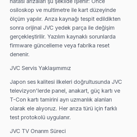
hatası arızaları şu şekilde işlenir: Önce
Japon ses kalitesi ilkeleri doğrultusunda JVC televizyon
osiloskop ve multimetre ile kart düzeyinde
ölçüm yapılır. Arıza kaynağı tespit edildikten
bu cihaz TV Onarım Süreci
sonra orijinal JVC yedek parça ile değişim
1. Müşteri bildirir, servis ekibi arıza semptomlarını di
gerçekleştirilir. Yazılım kaynaklı sorunlarda
2. Termal kamera, osiloskop, ESR ölçer ile elektronik bil
firmware güncelleme veya fabrika reset
3. Arıza kaynağı tespit edilir: panel mi, anakart mı, güç
denenir.
4. Yazılı fiyat teklifi sunulur; onay olmadan işlem başla
JVC Servis Yaklaşımımız
5. Orijinal veya OEM eşdeğer bu marka parça ile onar
6. Tüm fonksiyonlar kapsamlı test edilir; garanti belgesi 
Japon ses kalitesi ilkeleri doğrultusunda JVC
JVC TV Bakım Tavsiyeleri
televizyon'lerde panel, anakart, güç kartı ve
JVC ekran'ler için en yaygın kullanıcı hatası; güç dal
T-Con kartı tamirini ayrı uzmanlık alanları
söz konusu model panel'niz arızalandığında verileri (u
olarak ele alıyoruz. Her arıza türü için farklı
test protokolü uygulanır.
JVC güvenilirliği standartlarında bu cihaz servisimiz: 
JVC TV Onarım Süreci
JVC TV Teknik Rehberi: Panel, Teşhis ve Onarı