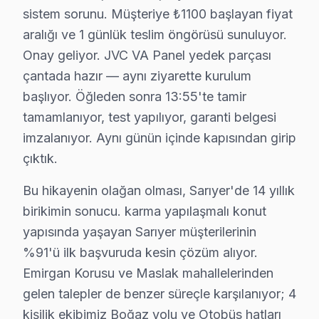
sistem sorunu. Müşteriye ₺1100 başlayan fiyat
Huzur'da JVC TV Servisi
aralığı ve 1 günlük teslim öngörüsü sunuluyor.
Onay geliyor. JVC VA Panel yedek parçası
Huzur Mahallesi, sakin atmosferi ile bilinirken, JVC te
çantada hazır — aynı ziyarette kurulum
İstinye'de JVC TV Servisi
başlıyor. Öğleden sonra 13:55'te tamir
İstinye, dinamik bir yaşam tarzı sunan bir mahalledir. B
tamamlanıyor, test yapılıyor, garanti belgesi
imzalanıyor. Aynı günün içinde kapısından girip
Kazım Karabekir Paşa'da JVC TV Servisi
çıktık.
Kazım Karabekir Paşa Mahallesi, çeşitli hizmet seçenekle
Bu hikayenin olağan olması, Sarıyer'de 14 yıllık
Kısırkaya'da JVC TV Servisi
birikimin sonucu. karma yapılaşmalı konut
yapısında yaşayan Sarıyer müşterilerinin
Kısırkaya, doğa ile iç içe bir mahallesi olarak biliniyo
%91'ü ilk başvuruda kesin çözüm alıyor.
Kireçburnu'da JVC TV Servisi
Emirgan Korusu ve Maslak mahallelerinden
Kireçburnu, sakin bir yaşam sunan bir diğer mahalledir.
gelen talepler de benzer süreçle karşılanıyor; 4
kişilik ekibimiz Boğaz yolu ve Otobüs hatları