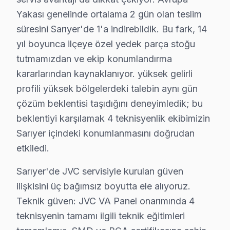
Yakası genelinde ortalama 2 gün olan teslim
Sarıyer Yakın İlçelerde JVC Servisi
süresini Sarıyer'de 1'a indirebildik. Bu fark, 14
yıl boyunca ilçeye özel yedek parça stoğu
· Arnavutköy JVC
· Avcılar JVC
tutmamızdan ve ekip konumlandırma
kararlarından kaynaklanıyor. yüksek gelirli
· Bağcılar JVC
· Bahçelievler JVC
profili yüksek bölgelerdeki talebin aynı gün
· Bakırköy JVC
· Başakşehir JVC
çözüm beklentisi taşıdığını deneyimledik; bu
beklentiyi karşılamak 4 teknisyenlik ekibimizin
· Bayrampaşa JVC
· Beşiktaş JVC
Sarıyer içindeki konumlanmasını doğrudan
etkiledi.
Sarıyer Diğer Marka Servisleri
Sarıyer'de JVC servisiyle kurulan güven
· Sarıyer Sony
· Sarıyer Philips
ilişkisini üç bağımsız boyutta ele alıyoruz.
Teknik güven: JVC VA Panel onarımında 4
· Sarıyer Hi-Level
· Sarıyer iFFALCON
teknisyenin tamamı ilgili teknik eğitimleri