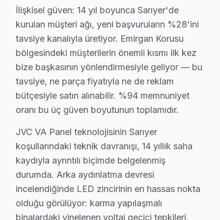
✓ Orijinal Yedek Parça
İlişkisel güven: 14 yıl boyunca Sarıyer'de
✓ Ücretsiz Arıza Tespiti
kurulan müşteri ağı, yeni başvuruların %28'ini
tavsiye kanalıyla üretiyor. Emirgan Korusu
Sarıyer, İstanbul'un köklü ilçelerinden biri olup bölgemizdeki İ
bölgesindeki müşterilerin önemli kısmı ilk kez
bize başkasının yönlendirmesiyle geliyor — bu
Sarıyer'de JVC TV Arıza Verileri 2025
tavsiye, ne parça fiyatıyla ne de reklam
2025 yılı itibarıyla Sarıyer ilçesinde gerçekleştirilen 
bütçesiyle satın alınabilir. %94 memnuniyet
Sarıyer'in coğrafi konumu, elektrik altyapısının kalites
oranı bu üç güven boyutunun toplamıdır.
Sarıyer'deki JVC ekran modellerinin yaş dağılımı incel
JVC VA Panel teknolojisinin Sarıyer
Somut gözlemler, örneğin LT-50C590 modelinin ekranında
koşullarındaki teknik davranışı, 14 yıllık saha
Yapılan istatistiksel analizler, Sarıyer bölgesindeki 
kaydıyla ayrıntılı biçimde belgelenmiş
durumda. Arka aydınlatma devresi
Sarıyer Mahallelerinde JVC Servis İstatistikler
incelendiğinde LED zincirinin en hassas nokta
olduğu görülüyor: karma yapılaşmalı
Sarıyer bölgesindeki JVC TV bakım istatistikleri, 2025 
binalardaki yinelenen voltaj geçici tepkileri,