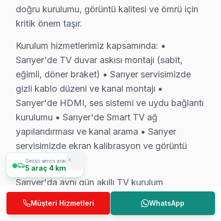
Sarıyer garanti kapsamımız — Sarıyer servisimizde geçe
doğru kurulumu, görüntü kalitesi ve ömrü için
• Sarıyer'de işçilik garantisi: 2 yıl
kritik önem taşır.
• Sarıyer servisimizde yedek parça garantisi: 2 yıl (orij
Kurulum hizmetlerimiz kapsamında: •
• Sarıyer'de aynı arızanın tekrarında ücretsiz müdaha
Sarıyer'de TV duvar askısı montajı (sabit,
• Sarıyer servisimizde garanti belgesi ve fatura ile kayı
eğimli, döner braket) • Sarıyer servisimizde
Sarıyer'de garanti dışı durumlar: Kullanıcı kaynaklı has
gizli kablo düzeni ve kanal montajı •
Sarıyer'de HDMI, ses sistemi ve uydu bağlantı
Sarıyer'da Aynı Gün JVC Servis – Hızlı Müdah
kurulumu • Sarıyer'de Smart TV ağ
Arızalı televizyonlarınız günlük yaşamınızı aksatmasın
yapılandırması ve kanal arama • Sarıyer
Hızlı servis avantajlarımız:
servisimizde ekran kalibrasyon ve görüntü
ayarları
• Sarıyer'de sabah arayın, akşama servis tamamlansı
Gezici servis aracımız
5
araç
4 km
• Sarıyer'in tüm mahallelerine hızlı ulaşım
Sarıyer'da aynı gün akıllı TV kurulum
• Sarıyer'de mobil servis aracı ile yerinde müdahale
randevusu için bizi arayın.
Müşteri Hizmetleri
WhatsApp
• Sarıyer'de acil durumlarda öncelikli randevu