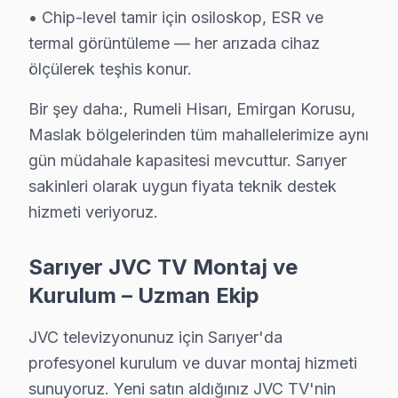
• LED backlight tamiri: ₺500 – ₺2.000
• Chip-level tamir için osiloskop, ESR ve
termal görüntüleme — her arızada cihaz
• Ses kartı/hoparlör tamiri: ₺300 – ₺700
ölçülerek teşhis konur.
• Anakart tamiri/değişimi: ₺500 – ₺1.800
• Yazılım güncelleme ve hata giderme: ₺200 – ₺500
Bir şey daha:, Rumeli Hisarı, Emirgan Korusu,
• T-Con kartı değişimi: ₺350 – ₺900
Maslak bölgelerinden tüm mahallelerimize aynı
Sarıyer'de ödeme kolaylığı:
gün müdahale kapasitesi mevcuttur. Sarıyer
sakinleri olarak uygun fiyata teknik destek
• Nakit, kredi kartı, taksit
hizmeti veriyoruz.
• Fatura kesilir (KDV dahil)
• Ön ödeme istenmez
Sarıyer JVC TV Montaj ve
Sarıyer'da JVC servis fiyatı için randevu alın — teşhis 
Kurulum – Uzman Ekip
Sarıyer JVC Garanti Koşulları ve Kapsamı
JVC televizyonunuz için Sarıyer'da
JVC TV Servis Garanti Belgesi – Yazılı ve İmzalı Güvence
profesyonel kurulum ve duvar montaj hizmeti
Sarıyer'de JVC servis hizmetlerimizde sunduğumuz gara
sunuyoruz. Yeni satın aldığınız JVC TV'nin