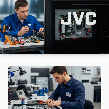
JVC TV HDMI port arızası Çayırbaşı adresine gelen ekibimizi
Çayırbaşı JVC Anakart Tamiri →
Cumhuriyet JVC Servis
Cumhuriyet sakinleri JVC TV arızaları için sık bizi tercih ediy
Sarıyer JVC Servis →
Darüşşafaka JVC Servis
JVC TV Darüşşafaka adresinde firmware güncellemesi sonra
Sarıyer JVC Servis →
Demirciköy JVC Servis
Demirciköy'de JVC TV ekran değişimi gerekebilir mi? Sarıye
Sarıyer JVC Servis →
Emirgan JVC Servis
JVC TV HDMI port arızası Emirgan adresine gelen ekibimizin 