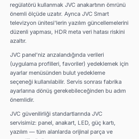
• Sarıyer servisimizde gizli kablo düzeni ve kanal mont
regülatörü kullanmak JVC anakartının ömrünü
• Sarıyer'de HDMI, ses sistemi ve uydu bağlantı kur
önemli ölçüde uzatır. Ayrıca JVC Smart
televizyon ünitesi'lerin yazılım güncellemelerini
• Sarıyer'de Smart TV ağ yapılandırması ve kanal ar
düzenli yapması, HDR meta veri hatası riskini
• Sarıyer servisimizde ekran kalibrasyon ve görüntü a
azaltır.
Sarıyer'da aynı gün akıllı TV kurulum randevusu için b
JVC panel'niz arızalandığında verileri
Sarıyer JVC TV Bakım Hizmeti – Arızaları Önle
(uygulama profilleri, favoriler) yedeklemek için
Düzenli bakım, JVC televizyonunuzun ömrünü uzatır v
ayarlar menüsünden bulut yedekleme
TV bakım hizmetlerimiz:
seçeneği kullanılabilir. Servis sonrası fabrika
ayarlarına dönüş gerekebileceğinden bu adım
• Sarıyer'de iç temizlik ve soğutma verimliliği artırımı
önemlidir.
• LED şerit ve backlight yoğunluğu kontrolü — Sarıye
• Sarıyer'de anakart SMD komponent incelemesi
JVC güvenilirliği standartlarında JVC
• Yazılım ve güncelleme durumu değerlendirmesi — S
servisimiz: panel, anakart, LED, güç kartı,
• Sarıyer'de garanti kapsamı ve bakım raporu hazırl
yazılım — tüm alanlarda orijinal parça ve