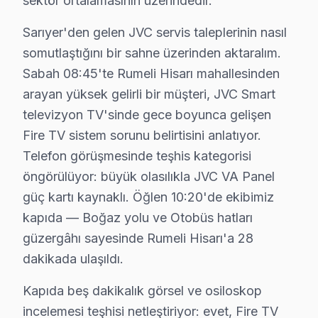
sektör ortalamasının üzerindedir.
Demirciköy'de JVC TV Servisi
Demirciköy, doğal güzellikleriyle dikkat çeken bir bölg
Sarıyer'den gelen JVC servis taleplerinin nasıl
somutlaştığını bir sahne üzerinden aktaralım.
Emirgan'da JVC TV Servisi
Sabah 08:45'te Rumeli Hisarı mahallesinden
Emirgan Mahallesi, modern konut projeleriyle dolu bir y
arayan yüksek gelirli bir müşteri, JVC Smart
televizyon TV'sinde gece boyunca gelişen
Fatih Sultan Mehmet'te JVC TV Servisi
Fire TV sistem sorunu belirtisini anlatıyor.
Fatih Sultan Mehmet Mahallesi, genellikle eski binaların
Telefon görüşmesinde teşhis kategorisi
Ferahevler'de JVC TV Servisi
öngörülüyor: büyük olasılıkla JVC VA Panel
güç kartı kaynaklı. Öğlen 10:20'de ekibimiz
Ferahevler, geniş yeşil alanlarıyla bilinen bir mahalle
kapıda — Boğaz yolu ve Otobüs hatları
Garipçe'de JVC TV Servisi
güzergâhı sayesinde Rumeli Hisarı'a 28
Garipçe, doğal güzellikleriyle dikkat çeken bir mahalle
dakikada ulaşıldı.
Kapıda beş dakikalık görsel ve osiloskop
Gümüşdere'de JVC TV Servisi
incelemesi teşhisi netleştiriyor: evet, Fire TV
Gümüşdere, sakin bir yaşam alanı olarak öne çıkıyor. JV