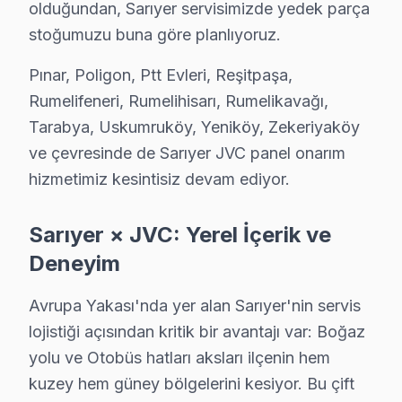
olduğundan, Sarıyer servisimizde yedek parça
stoğumuzu buna göre planlıyoruz.
Pınar, Poligon, Ptt Evleri, Reşitpaşa,
Rumelifeneri, Rumelihisarı, Rumelikavağı,
Tarabya, Uskumruköy, Yeniköy, Zekeriyaköy
ve çevresinde de Sarıyer JVC panel onarım
hizmetimiz kesintisiz devam ediyor.
Sarıyer × JVC: Yerel İçerik ve
Deneyim
Avrupa Yakası'nda yer alan Sarıyer'nin servis
lojistiği açısından kritik bir avantajı var: Boğaz
JVC Uzman Teknisyen Ekibi — Sarıyer
yolu ve Otobüs hatları aksları ilçenin hem
Emre K. — JVC Servis Uzmanı
kuzey hem güney bölgelerini kesiyor. Bu çift
14 yıllık JVC TV tamir deneyimi. Sarıyer ve çevre ilçelere y