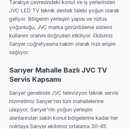
Tarabya çevresindeki konut ve iş yerlerinden
Rumelifeneri JVC Servis
JVC LED TV teknik destek talebi yoğun olarak
JVC TV'nizin Rumelifeneri adresine gelen ekibimiz osilosk
geliyor. Bölgenin yerleşim yapısı ve nüfus
Rumelifeneri JVC Anakart Tamiri →
yoğunluğu, JVC marka görüntüleme sistemi
kullanım oranını doğrudan etkiliyor. Ekibimiz
Rumelihisarı JVC Servis
Sarıyer coğrafyasına hakim olarak hızlı erişim
Rumelihisarı bölgesindeki JVC kullanıcıları için haftanın 7 g
sağlıyor.
Sarıyer TV Servis Merkezi →
Rumelikavağı JVC Servis
Sarıyer Mahalle Bazlı JVC TV
Sarıyer'da Rumelikavağı mahallesi JVC TV servisi için kap
Servis Kapsamı
Sarıyer JVC Servis →
Sarıyer genelinde JVC televizyon teknik servis
Tarabya JVC Servis
hizmetimiz Sarıyer'nin tüm mahallelerine
Tarabya bölgesindeki JVC kullanıcıları için haftanın 7 günü s
ulaşıyor. Sarıyer'nin yoğun yerleşim
Sarıyer JVC Servis →
alanlarından sakin konut bölgelerine kadar her
noktaya Sarıyer ekibimiz ortalama 30-45
Uskumruköy JVC Servis