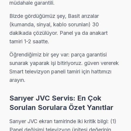
müdahale garantili.
Kireçburnu'den gelen JVC TV arızaları arasında en sık güç k
Sarıyer JVC Servis →
Bizde gördüğümüz şey, Basit arızalar
(kumanda, sinyal, kablo sorunları) 30
Kilyos JVC Servis
dakikada çözülüyor. Panel ya da anakart
Kilyos sakinleri için JVC TV tamir hizmetimiz: teşhis ücretsi
tamiri 1-2 saatte.
Sarıyer JVC Servis →
Öğrendiğimiz bir şey var: parça garantisi
Kocataş JVC Servis
sunarak yaparak işi bitiriyoruz. güven vererek
Kocataş'den gelen JVC TV arızaları arasında en sık güç kart
Smart televizyon paneli tamiri için hattımızı
Sarıyer JVC Servis →
arayın.
Maden JVC Servis
JVC TV HDMI port arızası Maden adresine gelen ekibimizin s
Sarıyer JVC Servis: En Çok
Maden JVC Açılmıyor Arıza →
Sorulan Sorulara Özet Yanıtlar
Maslak JVC Servis
Sarıyer JVC ekran tamirinde iki kritik bilgi: (1)
JVC TV'nizin Maslak adresine gelen ekibimiz osiloskop ve 
Panel değişimi televizyon ünitesi değerinin