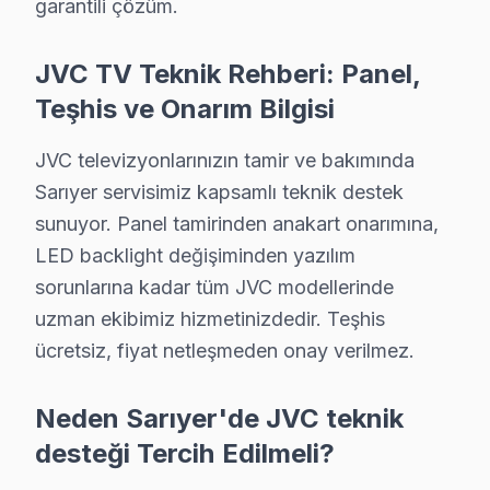
garantili çözüm.
Sarıyer bölgesinde JVC televizyonlarınız için yılda 1-
Sarıyer JVC Servis Hizmeti – Yerinde Tamir iş
JVC TV Teknik Rehberi: Panel,
Teşhis ve Onarım Bilgisi
Sarıyer'de aniden arızalanan JVC televizyon ürünlerini
Sarıyer'de yerinde servis avantajları:
JVC televizyonlarınızın tamir ve bakımında
• Sarıyer'de yerinde teşhis ve anlık fiyat teklifi
Sarıyer servisimiz kapsamlı teknik destek
• Sarıyer servisimizde parça onayınız olmadan işlem 
sunuyor. Panel tamirinden anakart onarımına,
• Sarıyer'de sertifikalı teknisyen ile güvenli servis
LED backlight değişiminden yazılım
• Sarıyer servisimizde servis belgesi ve garanti fişi veril
sorunlarına kadar tüm JVC modellerinde
• Sarıyer'de ek arıza çıkması halinde bilgilendirme
uzman ekibimiz hizmetinizdedir. Teşhis
Sarıyer'da JVC yetkili servis kalitesinde hizmet alın, Sa
ücretsiz, fiyat netleşmeden onay verilmez.
Sarıyer JVC Orijinal Yedek Parça – Kaliteden
Neden Sarıyer'de JVC teknik
Sarıyer'de JVC televizyonlarınız için orijinal yedek p
desteği Tercih Edilmeli?
Sarıyer televizyon ünitesi yedek parça hizmetlerimiz: