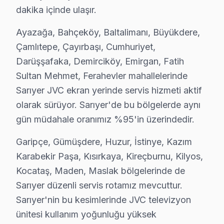
dakika içinde ulaşır.
Uskumruköy semtindeki JVC TV sorunları için kapıya kadar s
Sarıyer JVC Servis →
Ayazağa, Bahçeköy, Baltalimanı, Büyükdere,
Çamlıtepe, Çayırbaşı, Cumhuriyet,
Yeniköy JVC Servis
Darüşşafaka, Demirciköy, Emirgan, Fatih
Yeniköy bölgesindeki JVC kullanıcıları için haftanın 7 günü s
Sultan Mehmet, Ferahevler mahallelerinde
Yeniköy JVC Açılmıyor Arıza →
Sarıyer JVC ekran yerinde servis hizmeti aktif
Zekeriyaköy JVC Servis
olarak sürüyor. Sarıyer'de bu bölgelerde aynı
Sarıyer'da Zekeriyaköy mahallesi JVC TV servisi için kapı
gün müdahale oranımız %95'in üzerindedir.
Sarıyer JVC Servis →
Garipçe, Gümüşdere, Huzur, İstinye, Kazım
Karabekir Paşa, Kısırkaya, Kireçburnu, Kilyos,
Kocataş, Maden, Maslak bölgelerinde de
Sarıyer JVC TV Servis Hizmet Bölgesi
Sarıyer düzenli servis rotamız mevcuttur.
Sarıyer bölgesine kapıya gelen JVC TV tamir servisi hizmetimizi
Sarıyer'nin bu kesimlerinde JVC televizyon
ünitesi kullanım yoğunluğu yüksek