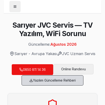
Anasayfa
Sarıyer JVC Servis — TV
/
Sarıyer
Yazılım, WiFi Sorunu
/
JVC
Güncelleme:
Ağustos 2026
Son Güncelleme:
Ağustos 2026
Sarıyer
-
Avrupa Yakası
JVC
Uzman Servis
Online Randevu
0850 811 14 36
Sarıyer'da Mahalle Mahalle JVC TV Servis
Yazılım Güncelleme Rehberi
Ayazağa JVC Servis
JVC TV Ayazağa adresinde firmware güncellemesi sonrası d
Sarıyer JVC Servis →