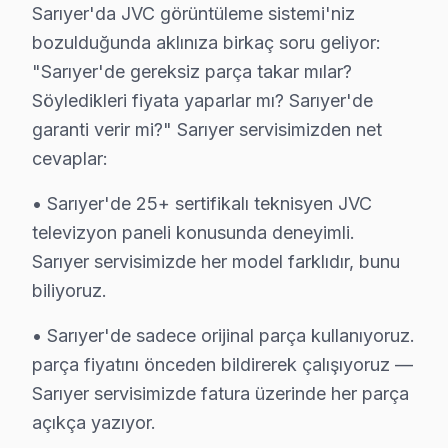
Sarıyer'da JVC görüntüleme sistemi'niz
• Sarıyer'de Panel (LCD, OLED, QLED) ve LED backlight
bozulduğunda aklınıza birkaç soru geliyor:
• Sarıyer'de Anakart (mainboard) ve güç kartı (power
"Sarıyer'de gereksiz parça takar mılar?
• Sarıyer'de T-Con kartı ve inverter kart değişimi
Söyledikleri fiyata yaparlar mı? Sarıyer'de
• Sarıyer'de uzaktan kumanda alıcısı ve HDMI port de
garanti verir mi?" Sarıyer servisimizden net
• Sarıyer'de tüm parçalarda 2 yıl garanti
cevaplar:
• Hızlı tedarik: çoğu parça Sarıyer stoğumuzda mevc
• Sarıyer'de 25+ sertifikalı teknisyen JVC
Sarıyer'de muadil parça kullanımının riskleri: Daha büyü
televizyon paneli konusunda deneyimli.
Sarıyer servisimizde her model farklıdır, bunu
Sarıyer JVC TV Servis Fiyatları 2025 – Şeffaf
biliyoruz.
JVC akıllı TV tamiri için Sarıyer'da net ve önceden bil
• Sarıyer'de sadece orijinal parça kullanıyoruz.
2025 Sarıyer JVC LED TV servis ücretleri:
parça fiyatını önceden bildirerek çalışıyoruz —
• Kapasitör değişimi (anakart): ₺250 – ₺600
Sarıyer servisimizde fatura üzerinde her parça
• Panel (ekran) değişimi: ₺1.500 – ₺8.000 (boyut ve te
açıkça yazıyor.
• Güç kartı (power board) tamiri: ₺400 – ₺1.200