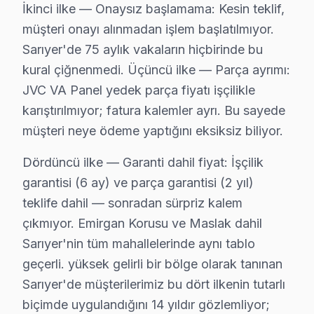
Poligon, genç nüfusun yoğun olduğu bir mahalle olarak 
İkinci ilke — Onaysız başlamama: Kesin teklif,
müşteri onayı alınmadan işlem başlatılmıyor.
Ptt Evleri'nde JVC TV Servisi
Sarıyer'de 75 aylık vakaların hiçbirinde bu
Ptt Evleri, geniş aile yapılarına sahip konutlarla dolud
kural çiğnenmedi. Üçüncü ilke — Parça ayrımı:
JVC VA Panel yedek parça fiyatı işçilikle
Reşitpaşa'da JVC TV Servisi
karıştırılmıyor; fatura kalemler ayrı. Bu sayede
Reşitpaşa, farklı yaş grubundaki bireyleri barındıran d
müşteri neye ödeme yaptığını eksiksiz biliyor.
Rumelifeneri'nde JVC TV Servisi
Dördüncü ilke — Garanti dahil fiyat: İşçilik
Rumelifeneri, sakin bir yaşam alanı sunan bir mahalledi
garantisi (6 ay) ve parça garantisi (2 yıl)
teklife dahil — sonradan sürpriz kalem
Rumelihisarı'nda JVC TV Servisi
çıkmıyor. Emirgan Korusu ve Maslak dahil
Rumelihisarı, genellikle köklü ailelerin yaşadığı bir 
Sarıyer'nin tüm mahallelerinde aynı tablo
geçerli. yüksek gelirli bir bölge olarak tanınan
Rumelikavağı'nda JVC TV Servisi
Sarıyer'de müşterilerimiz bu dört ilkenin tutarlı
Rumelikavağı, özellikle yaz aylarında daha çok zaman g
biçimde uygulandığını 14 yıldır gözlemliyor;