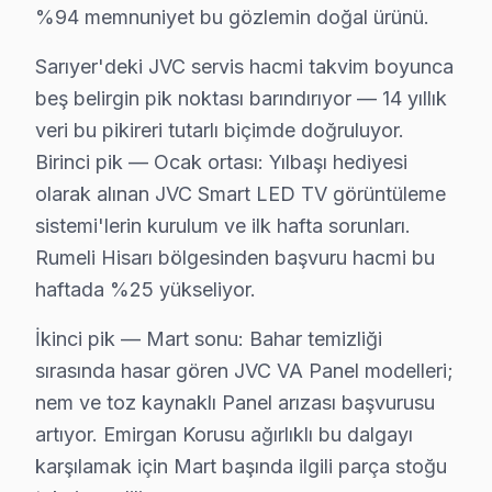
Tarabya'da JVC TV Servisi
%94 memnuniyet bu gözlemin doğal ürünü.
Tarabya, sakin bir yaşam tarzını benimsemiş bireylerden
Sarıyer'deki JVC servis hacmi takvim boyunca
beş belirgin pik noktası barındırıyor — 14 yıllık
Uskumruköy'de JVC TV Servisi
veri bu pikireri tutarlı biçimde doğruluyor.
Uskumruköy, doğal güzellikleriyle ön plana çıkan bir 
Birinci pik — Ocak ortası: Yılbaşı hediyesi
olarak alınan JVC Smart LED TV görüntüleme
Yeniköy'de JVC TV Servisi
sistemi'lerin kurulum ve ilk hafta sorunları.
Yeniköy, lüks konutları ve sakin atmosferi ile dikkat ç
Rumeli Hisarı bölgesinden başvuru hacmi bu
Zekeriyaköy'de JVC TV Servisi
haftada %25 yükseliyor.
Zekeriyaköy, yüksek yaşam standartlarına sahip bir maha
İkinci pik — Mart sonu: Bahar temizliği
sırasında hasar gören JVC VA Panel modelleri;
JVC Tamir Maliyeti: Gerçek Rakamlar
nem ve toz kaynaklı Panel arızası başvurusu
JVC televizyonunuz tamir maliyetleri, Sarıyer bölgesinde 
artıyor. Emirgan Korusu ağırlıklı bu dalgayı
Panel/Ekran Değişimi:
karşılamak için Mart başında ilgili parça stoğu
32" cihaz: ₺2.500 - ₺3.000