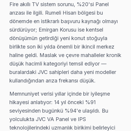
Sarıyer × JVC: Yerel İçerik ve Deneyim
Fire akıllı TV sistem sorunu, %20'si Panel
Avrupa Yakası'nda yer alan Sarıyer'nin servis lojistiğ
arızası ile ilgili. Rumeli Hisarı bölgesi bu
Sarıyer'nin karma yapılaşmalı ağırlıklı konut yapısı lo
dönemde en istikrarlı başvuru kaynağı olmayı
sürdürüyor; Emirgan Korusu ise kentsel
Komşu ilçelerle karşılaştırıldığında Sarıyer'nin servis
dönüşümün getirdiği yeni konut stoğuyla
Sarıyer'de JVC servisiyle kurulan güven ilişkisini üç ba
birlikte son iki yılda önemli bir ikincil merkez
Ticari güven: Fiyat şeffaflığı, faturada parça detayı, 
haline geldi. Maslak ve çevre mahalleler kronik
İlişkisel güven: 14 yıl boyunca Sarıyer'de kurulan müş
düşük hacimli kategoriyi temsil ediyor —
söz konusu model VA Panel teknolojisinin Sarıyer koşul
buralardaki JVC sahipleri daha yeni modeller
Güç yönetimi devresi ikinci kritik noktayı oluşturuyor
kullandığından arıza frekansı düşük.
JVC IPS panel mimarisinde ise piksel matris sürücü IC'
Memnuniyet verisi yıllar içinde bir iyileşme
Sarıyer'den gelen JVC servis taleplerinin nasıl somutl
hikayesi anlatıyor: 14 yıl önceki %91
Kapıda beş dakikalık görsel ve osiloskop incelemesi te
seviyesinden bugünkü %94'e ulaşıldı. Bu
Bu hikayenin olağan olması, Sarıyer'de 14 yıllık biri
yolculukta JVC VA Panel ve IPS
Sarıyer müşterilerine sunduğumuz JVC servis fiyatlandır
teknolojilerindeki uzmanlık birikimi belirleyici