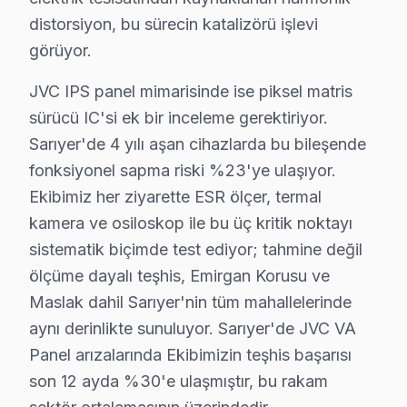
distorsiyon, bu sürecin katalizörü işlevi
Büyükdere'de JVC TV Servisi
görüyor.
Büyükdere, modern yapıların yaygın olduğu bir bölgedir 
JVC IPS panel mimarisinde ise piksel matris
Çamlıtepe'de JVC TV Servisi
sürücü IC'si ek bir inceleme gerektiriyor.
Çamlıtepe Mahallesi, genellikle yeni inşa edilen konutl
Sarıyer'de 4 yılı aşan cihazlarda bu bileşende
fonksiyonel sapma riski %23'ye ulaşıyor.
Çayırbaşı'nda JVC TV Servisi
Ekibimiz her ziyarette ESR ölçer, termal
Çayırbaşı, geçmişten günümüze çeşitli bina yaşları barı
kamera ve osiloskop ile bu üç kritik noktayı
sistematik biçimde test ediyor; tahmine değil
Cumhuriyet'te JVC TV Servisi
ölçüme dayalı teşhis, Emirgan Korusu ve
Cumhuriyet Mahallesi, hızlı bir şekilde gelişen konut pr
Maslak dahil Sarıyer'nin tüm mahallelerinde
aynı derinlikte sunuluyor. Sarıyer'de JVC VA
Darüşşafaka'da JVC TV Servisi
Panel arızalarında Ekibimizin teşhis başarısı
Darüşşafaka Mahallesi, yaşlı binalarla birlikte gelen e
son 12 ayda %30'e ulaşmıştır, bu rakam