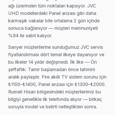
Kilyos'ta JVC TV Servisi
ağı üzerinden tüm noktaları kapsıyor. JVC
Kilyos, sahil kenarında yer alan bir mahalledir ve bura
UHD modellerdeki Panel arızası gibi daha
karmaşık vakalar bile ortalama 2 gün içinde
Kocataş'ta JVC TV Servisi
sonuca bağlanıyor — müşteri memnuniyeti
Kocataş Mahallesi, JVC cihaz kullanıcıları için çeşitli 
%94 ile sabit kalıyor.
Maden'de JVC TV Servisi
Sarıyer müşterilerine sunduğumuz JVC servis
Maden Mahallesi, JVC televizyon sahipleri için güvenili
fiyatlandırması dört temel ilkeye dayanıyor ve
bu ilkeler 14 yıldır değişmedi. İlk ilke — Ön
Maslak'ta JVC TV Servisi
şeffaflık: Tamir başlamadan önce tahmini
Maslak, geniş iş ve yerleşim alanları ile dikkat çeken 
aralık paylaşılır. Fire akıllı TV sistem sorunu için
₺1100–₺1400, Panel arızası için ₺1300–₺2000.
Pınar'da JVC TV Servisi
Rumeli Hisarı bölgesindeki müşterilerimiz bu
Pınar Mahallesi, JVC televizyon kullanıcıları için sundu
bilgiyi genellikle ilk telefonda alıyor — birkaç
soruyla model ve belirti netleştikten sonra.
Poligon'da JVC TV Servisi