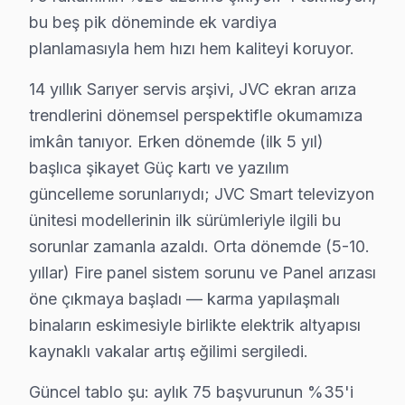
Sarıyer JVC servis - TV Tamiri
bu beş pik döneminde ek vardiya
planlamasıyla hem hızı hem kaliteyi koruyor.
Sarıyer'da JVC görüntüleme sistemi acil tamir işlemi g
Bizde gördüğümüz şey, Basit arızalar (kumanda, sinyal,
14 yıllık Sarıyer servis arşivi, JVC ekran arıza
Öğrendiğimiz bir şey var: parça garantisi sunarak yapar
trendlerini dönemsel perspektifle okumamıza
imkân tanıyor. Erken dönemde (ilk 5 yıl)
Sarıyer'de JVC Servis: Bölge Bilgisi
başlıca şikayet Güç kartı ve yazılım
Sarıyer, yaklaşık 350.000+ nüfusu barındıran İstanbul
güncelleme sorunlarıydı; JVC Smart televizyon
ünitesi modellerinin ilk sürümleriyle ilgili bu
Sarıyer Mahalle Bazlı JVC TV Servis Kapsamı
sorunlar zamanla azaldı. Orta dönemde (5-10.
Sarıyer genelinde JVC televizyon teknik servis hizmeti
yıllar) Fire panel sistem sorunu ve Panel arızası
öne çıkmaya başladı — karma yapılaşmalı
Ayazağa, Bahçeköy, Baltalimanı, Büyükdere, Çamlıtepe
binaların eskimesiyle birlikte elektrik altyapısı
Garipçe, Gümüşdere, Huzur, İstinye, Kazım Karabekir 
kaynaklı vakalar artış eğilimi sergiledi.
Pınar, Poligon, Ptt Evleri, Reşitpaşa, Rumelifeneri, 
Güncel tablo şu: aylık 75 başvurunun %35'i