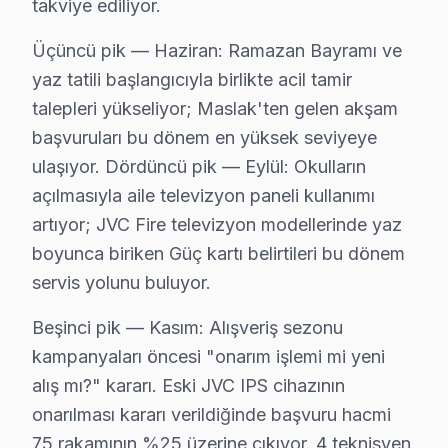
takviye ediliyor.
43-55" TV: ₺3.500 - ₺4.500
Üçüncü pik — Haziran: Ramazan Bayramı ve
65" ve üzeri ekran: ₺5.000 - ₺6.500
yaz tatili başlangıcıyla birlikte acil tamir
Anakart Tamiri:
Model serisine göre değişiklik gö
talepleri yükseliyor; Maslak'ten gelen akşam
Güç Kartı Değişimi:
₺800 - ₺1.800 arası değişim 
başvuruları bu dönem en yüksek seviyeye
LED Backlight ve T-Con Kartı:
Her biri için ₺60
ulaşıyor. Dördüncü pik — Eylül: Okulların
Yazılım/Firmware İşlemleri:
Genellikle ₺300 - ₺5
açılmasıyla aile televizyon paneli kullanımı
Yerinde onarım ve Atölye Fiyat Farkı:
Yerinde t
artıyor; JVC Fire televizyon modellerinde yaz
Bu fiyatları etkileyen temel faktörler arasında garanti
boyunca biriken Güç kartı belirtileri bu dönem
servis yolunu buluyor.
Sarıyer JVC Servis Performansı: Fabrika Servi
Beşinci pik — Kasım: Alışveriş sezonu
Sarıyer bölgesinde Fabrika bakım’in sunduğu avantajlar, 
kampanyaları öncesi "onarım işlemi mi yeni
Fabrika onarım, yerinde tamir seçeneği sunarak, müşter
alış mı?" kararı. Eski JVC IPS cihazının
Ücretsiz teşhis hizmeti de, bakım öncesi alınan ilk adı
onarılması kararı verildiğinde başvuru hacmi
75 rakamının %25 üzerine çıkıyor. 4 teknisyen,