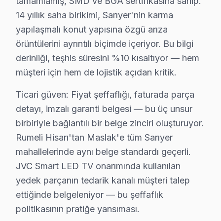
tamamlamış, SMD ve BGA sertifikasına sahip.
· Sarıyer Samsung
· Sarıyer LG
14 yıllık saha birikimi, Sarıyer'nin karma
yapılaşmalı konut yapısına özgü arıza
· Sarıyer Panasonic
· Sarıyer Toshiba
örüntülerini ayrıntılı biçimde içeriyor. Bu bilgi
derinliği, teşhis süresini %10 kısaltıyor — hem
müşteri için hem de lojistik açıdan kritik.
Ticari güven: Fiyat şeffaflığı, faturada parça
Sarıyer JVC Servis: En Çok Sorulan Sorulara
detayı, imzalı garanti belgesi — bu üç unsur
Sarıyer JVC ekran tamirinde iki kritik bilgi: (1) Pan
birbiriyle bağlantılı bir belge zinciri oluşturuyor.
Rumeli Hisarı'tan Maslak'e tüm Sarıyer
mahallelerinde aynı belge standardı geçerli.
JVC Smart LED TV onarımında kullanılan
JVC TV Arıza ve Servis Profili
yedek parçanın tedarik kanalı müşteri talep
ettiğinde belgeleniyor — bu şeffaflık
✓ 15+ Yıl Deneyim
politikasının pratiğe yansıması.
✓ Yazılı Garanti Belgesi