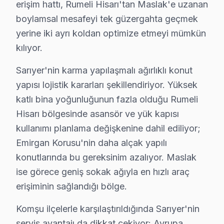
erişim hattı, Rumeli Hisarı'tan Maslak'e uzanan
· JVC fabrika servis sertifikası
boylamsal mesafeyi tek güzergahta geçmek
· Orijinal ve OEM yedek parça tedarikçisi
yerine iki ayrı koldan optimize etmeyi mümkün
· 2010'dan günümüze tüm JVC modelleri
kılıyor.
Sarıyer Servis İstatistikleri
Sarıyer'nin karma yapılaşmalı ağırlıklı konut
· Sarıyer'de
520+
JVC TV tamiri
yapısı lojistik kararları şekillendiriyor. Yüksek
· Müşteri memnuniyeti
%97
katlı bina yoğunluğunun fazla olduğu Rumeli
· Ortalama tamir süresi:
2–3 iş günü
Hisarı bölgesinde asansör ve yük kapısı
· Tüm işlemler
2 yıl garantili
kullanımı planlama değişkenine dahil ediliyor;
Emirgan Korusu'nin daha alçak yapılı
Bu sayfayla ilgili hizmet sayfaları:
konutlarında bu gereksinim azalıyor. Maslak
↑ JVC Servis Ana Sayfası
ise görece geniş sokak ağıyla en hızlı araç
erişiminin sağlandığı bölge.
↑ Sarıyer TV Servis Merkezi
Komşu ilçelerle karşılaştırıldığında Sarıyer'nin
servis avantajı da dikkat çekiyor: Avrupa