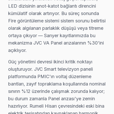
İkinci sırada %25 ile "Güç Kaynağı Arızası" bulunmaktad
LED dizisinin anot-katot bağlantı direncini
Üçüncü en sık görülen arıza ise %20 oranıyla "Yazılım 
kümülatif olarak artırıyor. Bu süreç sonunda
Dördüncü sırada, %15 oranla "Panel Arızası" dikkat çe
Fire görüntüleme sistemi sistem sorunu belirtisi
Son olarak, %10 ile "Backlight Problemleri" en az görü
olarak algılanan parlaklık düşüşü veya titreme
Bu bilgiler ışığında Sarıyer bölgesindeki JVC cihaz kull
ortaya çıkıyor — Sarıyer kayıtlarımızda bu
mekanizma JVC VA Panel arızalarının %30'ini
JVC En Sık Arızalar: Sayısal Analiz
açıklıyor.
Ayazağa'da JVC TV Servisi
Güç yönetimi devresi ikinci kritik noktayı
oluşturuyor. JVC Smart televizyon paneli
Ayazağa Mahallesi, eski binaların yoğun olduğu bir ala
platformunda PMIC'ın voltaj düzenleme
Bahçeköy'de JVC TV Servisi
bantları, zayıf topraklama koşullarında nominal
Bahçeköy, yeni konut projeleriyle dikkat çeken bir mah
sınırın %12 üzerinde çalışmak zorunda kalıyor;
bu durum zamanla Panel arızası'ye zemin
Baltalimanı'nda JVC TV Servisi
hazırlıyor. Rumeli Hisarı çevresindeki eski bina
Baltalimanı, tarihi binaların bulunduğu bir mahalle ol
elektrik tesisatından kaynaklanan harmonik