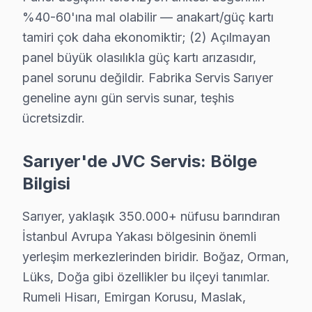
Sarıyer JVC Servis →
%40-60'ına mal olabilir — anakart/güç kartı
tamiri çok daha ekonomiktir; (2) Açılmayan
Pınar JVC Servis
panel büyük olasılıkla güç kartı arızasıdır,
Pınar'de JVC TV ekranında çizgi, donma ya da ses sorunları iç
panel sorunu değildir. Fabrika Servis Sarıyer
Sarıyer TV Servis Merkezi →
geneline aynı gün servis sunar, teşhis
Poligon JVC Servis
ücretsizdir.
JVC TV Poligon adresinde firmware güncellemesi sonrası do
Sarıyer JVC Servis →
Sarıyer'de JVC Servis: Bölge
Bilgisi
Ptt Evleri JVC Servis
Ptt Evleri bölgesindeki JVC kullanıcıları için haftanın 7 günü
Sarıyer, yaklaşık 350.000+ nüfusu barındıran
Ptt Evleri JVC Anakart Tamiri →
İstanbul Avrupa Yakası bölgesinin önemli
Reşitpaşa JVC Servis
yerleşim merkezlerinden biridir. Boğaz, Orman,
Lüks, Doğa gibi özellikler bu ilçeyi tanımlar.
Reşitpaşa'de JVC TV ekran değişimi gerekebilir mi? Sarıyer
Rumeli Hisarı, Emirgan Korusu, Maslak,
JVC Servis Merkezi →