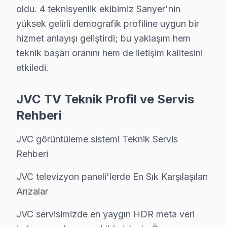
İkinci ilke — Onaysız başlamama: Kesin teklif, müşteri 
oldu. 4 teknisyenlik ekibimiz Sarıyer'nin
Dördüncü ilke — Garanti dahil fiyat: İşçilik garantisi 
yüksek gelirli demografik profiline uygun bir
Sarıyer'deki söz konusu model servis hacmi takvim boyu
hizmet anlayışı geliştirdi; bu yaklaşım hem
İkinci pik — Mart sonu: Bahar temizliği sırasında hasar
teknik başarı oranını hem de iletişim kalitesini
etkiledi.
Üçüncü pik — Haziran: Ramazan Bayramı ve yaz tatili ba
Beşinci pik — Kasım: Alışveriş sezonu kampanyaları ön
JVC TV Teknik Profil ve Servis
14 yıllık Sarıyer servis arşivi, JVC ekran arıza trendl
Rehberi
Güncel tablo şu: aylık 75 başvurunun %35'i Fire akıllı
Memnuniyet verisi yıllar içinde bir iyileşme hikayesi an
JVC görüntüleme sistemi Teknik Servis
Rehberi
JVC TV Teknik Profil ve Servis Rehberi
JVC televizyon paneli'lerde En Sık Karşılaşılan
JVC görüntüleme sistemi Teknik Servis Rehberi
Arızalar
JVC televizyon paneli'lerde En Sık Karşılaşılan Arızala
JVC servisimizde en yaygın HDR meta veri hatası arızala
JVC servisimizde en yaygın HDR meta veri
JVC Servis Yaklaşımımız