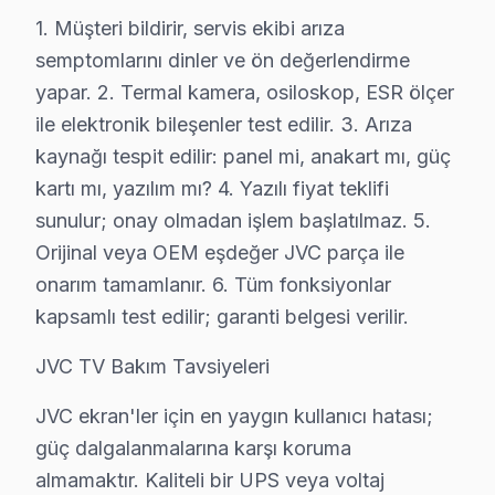
JVC televizyonlarınızın tamir ve bakımında Sarıyer se
1. Müşteri bildirir, servis ekibi arıza
semptomlarını dinler ve ön değerlendirme
Neden Sarıyer'de JVC teknik desteği Tercih E
yapar. 2. Termal kamera, osiloskop, ESR ölçer
ile elektronik bileşenler test edilir. 3. Arıza
Sarıyer JVC TV Ekran Anakart Profesyonel Servis ve Tamir
kaynağı tespit edilir: panel mi, anakart mı, güç
Sarıyer'da JVC görüntüleme sistemi'niz bozulduğunda ak
kartı mı, yazılım mı? 4. Yazılı fiyat teklifi
• Sarıyer'de 25+ sertifikalı teknisyen JVC televizyon p
sunulur; onay olmadan işlem başlatılmaz. 5.
• Sarıyer'de sadece orijinal parça kullanıyoruz. parça
Orijinal veya OEM eşdeğer JVC parça ile
• Chip-level tamir için osiloskop, ESR ve termal görü
onarım tamamlanır. 6. Tüm fonksiyonlar
Bir şey daha:, Rumeli Hisarı, Emirgan Korusu, Maslak 
kapsamlı test edilir; garanti belgesi verilir.
Sarıyer JVC TV Montaj ve Kurulum – Uzman E
JVC TV Bakım Tavsiyeleri
JVC televizyonunuz için Sarıyer'da profesyonel kurulu
JVC ekran'ler için en yaygın kullanıcı hatası;
Kurulum hizmetlerimiz kapsamında:
güç dalgalanmalarına karşı koruma
• Sarıyer'de TV duvar askısı montajı (sabit, eğimli, dö
almamaktır. Kaliteli bir UPS veya voltaj