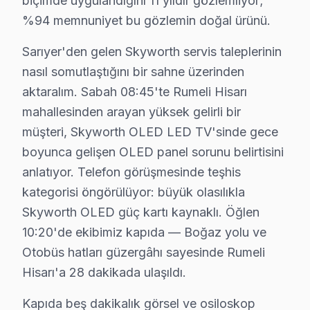
biçimde uygulandığını 11 yıldır gözlemliyor;
· Skyworth fabrika servis sertifikası
%94 memnuniyet bu gözlemin doğal ürünü.
· Orijinal ve OEM yedek parça tedarikçisi
Sarıyer'den gelen Skyworth servis taleplerinin
· 2010'dan günümüze tüm Skyworth modelleri
nasıl somutlaştığını bir sahne üzerinden
Sarıyer Servis İstatistikleri
aktaralım. Sabah 08:45'te Rumeli Hisarı
· Sarıyer'de
520+
Skyworth TV tamiri
mahallesinden arayan yüksek gelirli bir
· Müşteri memnuniyeti
%97
müşteri, Skyworth OLED LED TV'sinde gece
· Ortalama tamir süresi:
2–3 iş günü
boyunca gelişen OLED panel sorunu belirtisini
· Tüm işlemler
2 yıl garantili
anlatıyor. Telefon görüşmesinde teşhis
kategorisi öngörülüyor: büyük olasılıkla
Skyworth OLED güç kartı kaynaklı. Öğlen
Bu sayfayla ilgili hizmet sayfaları:
10:20'de ekibimiz kapıda — Boğaz yolu ve
↑ Skyworth Servis Ana Sayfası
Otobüs hatları güzergâhı sayesinde Rumeli
↑ Sarıyer TV Servis Merkezi
Hisarı'a 28 dakikada ulaşıldı.
Kapıda beş dakikalık görsel ve osiloskop