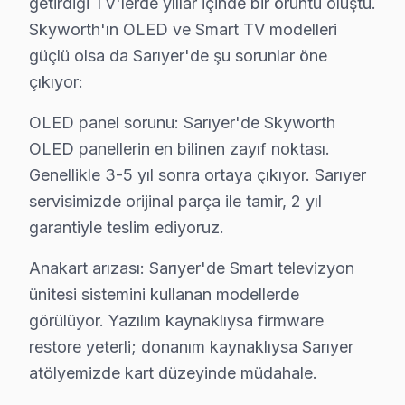
getirdiği TV'lerde yıllar içinde bir örüntü oluştu.
Sarıyer Skyworth TV Ekran Anakart Profesyonel Servis ve Tam
Skyworth'ın OLED ve Smart TV modelleri
Sarıyer'da Skyworth panel'niz bozulduğunda aklınıza bi
güçlü olsa da Sarıyer'de şu sorunlar öne
• Sarıyer'de 25+ sertifikalı teknisyen Skyworth akıllı 
çıkıyor:
• Sarıyer'de sadece orijinal parça kullanıyoruz. fiyatı
OLED panel sorunu: Sarıyer'de Skyworth
• Osiloskop, ESR ölçer, termal kamera ile teşhis yap
OLED panellerin en bilinen zayıf noktası.
Tabii şunu da sormak lazım:, Rumeli Hisarı, Emirgan K
Genellikle 3-5 yıl sonra ortaya çıkıyor. Sarıyer
servisimizde orijinal parça ile tamir, 2 yıl
Sarıyer Bölgesi ve Skyworth TV Desteği
garantiyle teslim ediyoruz.
İstanbul Avrupa Yakası içinde yer alan Sarıyer, yakla
Anakart arızası: Sarıyer'de Smart televizyon
Skyworth TV'lerde Sık Görülen Arızalar
ünitesi sistemini kullanan modellerde
görülüyor. Yazılım kaynaklıysa firmware
Sarıyer bölgesindeki Skyworth kullanıcılarının getirdi
restore yeterli; donanım kaynaklıysa Sarıyer
OLED panel sorunu: Sarıyer'de Skyworth OLED panellerin 
atölyemizde kart düzeyinde müdahale.
Anakart arızası: Sarıyer'de Smart televizyon ünitesi 