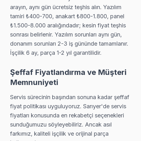
Sarıyer TV Servis Merkezi →
arayın, aynı gün ücretsiz teşhis alın. Yazılım
tamiri ₺400-700, anakart ₺800-1.800, panel
Pınar Skyworth Servis
₺1.500-8.000 aralığındadır; kesin fiyat teşhis
Pınar mahallesi Skyworth TV servisinde şeffaf çalışıyoruz: h
sonrası belirlenir. Yazılım sorunları aynı gün,
Sarıyer TV Servis Merkezi →
donanım sorunları 2-3 iş gününde tamamlanır.
Poligon Skyworth Servis
İşçilik 6 ay, parça 1-2 yıl garantilidir.
Poligon'de Skyworth TV ekranında çizgi, donma ya da ses soru
Sarıyer Skyworth Servis →
Şeffaf Fiyatlandırma ve Müşteri
Memnuniyeti
Ptt Evleri Skyworth Servis
Ptt Evleri'de Skyworth TV ekran değişimi gerekebilir mi? Sa
Servis sürecinin başından sonuna kadar şeffaf
Ptt Evleri Skyworth Açılmıyor Arıza →
fiyat politikası uyguluyoruz. Sarıyer'de servis
fiyatları konusunda en rekabetçi seçenekleri
Reşitpaşa Skyworth Servis
sunduğumuzu söyleyebiliriz. Ancak asıl
Reşitpaşa'de Skyworth TV ekranında çizgi, donma ya da ses so
farkımız, kaliteli işçilik ve orijinal parça
Reşitpaşa Skyworth Açılmıyor Arıza →