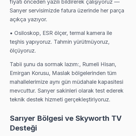
fiyatı önceden yazılı bildirerek çalışıyoruz —
Garantili Servis Avantajı: 6 ay-2 yıl garanti ile aynı s
Sarıyer servisimizde fatura üzerinde her parça
» Basit arızalarda aynı gün servis tamamlanır. Karmaş
açıkça yazıyor.
• Osiloskop, ESR ölçer, termal kamera ile
Sarıyer × Skyworth: Yerel İçerik ve Deneyim
teşhis yapıyoruz. Tahmin yürütmüyoruz,
Sarıyer müşterilerine sunduğumuz Skyworth servis fiyatl
ölçüyoruz.
İkinci ilke — Onaysız başlamama: Kesin teklif, müşteri 
Tabii şunu da sormak lazım:, Rumeli Hisarı,
Dördüncü ilke — Garanti dahil fiyat: İşçilik garantisi 
Emirgan Korusu, Maslak bölgelerinden tüm
Sarıyer'den gelen Skyworth servis taleplerinin nasıl 
mahallelerimize aynı gün müdahale kapasitesi
Kapıda beş dakikalık görsel ve osiloskop incelemesi te
mevcuttur. Sarıyer sakinleri olarak test ederek
Bu hikayenin olağan olması, Sarıyer'de 11 yıllık biri
teknik destek hizmeti gerçekleştiriyoruz.
Skyworth OLED panel teknolojisinin Sarıyer koşullarınd
Güç yönetimi devresi ikinci kritik noktayı oluşturuyo
Sarıyer Bölgesi ve Skyworth TV
Skyworth VA Panel mimarisinde ise piksel matris sürücü
Desteği
11 yıllık Sarıyer servis arşivi, Skyworth televizyon pa