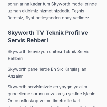
Skyworth televizyonunuz için Sarıyer'da profesyonel k
sorunlarına kadar tüm Skyworth modellerinde
Kurulum hizmetlerimiz kapsamında:
uzman ekibimiz hizmetinizdedir. Teşhis
• Sarıyer'de tek veya çift ekran kurulumu (ev/ofis)
ücretsiz, fiyat netleşmeden onay verilmez.
• Sarıyer servisimizde duvar tipi braket seçimi ve mont
Skyworth TV Teknik Profil ve
• Sarıyer'de ses sistemi entegrasyonu (soundbar, ev 
Servis Rehberi
• Sarıyer servisimizde uydu/kablo alıcısı bağlantısı ve 
• Sarıyer'de Smart TV uygulama kurulumu ve Netflix
Skyworth televizyon ünitesi Teknik Servis
Sarıyer'da aynı gün TV kurulum randevusu için bizi ar
Rehberi
Sarıyer Skyworth TV Temizlik ve Bakım – Perf
Skyworth panel'lerde En Sık Karşılaşılan
Arızalar
Televizyon arızalarının büyük kısmı ihmal edilen bakım
Bakım işlemlerimiz:
Skyworth servisimizde en yaygın yazılım
• Sarıyer'de iç temizlik ve soğutma verimliliği artırımı
güncelleme sorunu arızaları şu şekilde işlenir:
• LED şerit ve backlight yoğunluğu kontrolü — Sarıye
Önce osiloskop ve multimetre ile kart
• Sarıyer'de anakart SMD komponent incelemesi