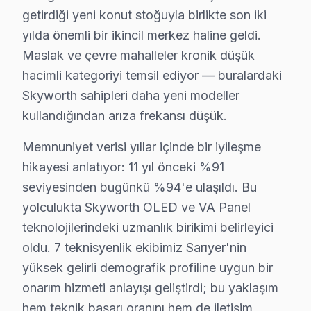
getirdiği yeni konut stoğuyla birlikte son iki
Baltalimanı'nda Skyworth TV Servisi
yılda önemli bir ikincil merkez haline geldi.
Maslak ve çevre mahalleler kronik düşük
Baltalimanı, tarihi yapılarıyla bilinen bir mahalle olar
hacimli kategoriyi temsil ediyor — buralardaki
Büyükdere'de Skyworth TV Servisi
Skyworth sahipleri daha yeni modeller
Büyükdere, enerjik yapısıyla dikkat çekerken, Skyworth 
kullandığından arıza frekansı düşük.
Çamlıtepe'de Skyworth TV Servisi
Memnuniyet verisi yıllar içinde bir iyileşme
hikayesi anlatıyor: 11 yıl önceki %91
Çamlıtepe, sakin bir mahalle olarak Skyworth televizyon
seviyesinden bugünkü %94'e ulaşıldı. Bu
Çayırbaşı'nda Skyworth TV Servisi
yolculukta Skyworth OLED ve VA Panel
Çayırbaşı, dinamik bir yaşam alanı sunarken, Skyworth 
teknolojilerindeki uzmanlık birikimi belirleyici
oldu. 7 teknisyenlik ekibimiz Sarıyer'nin
Cumhuriyet'te Skyworth TV Servisi
yüksek gelirli demografik profiline uygun bir
Cumhuriyet Mahallesi, modern yapılarıyla dikkat çekerke
onarım hizmeti anlayışı geliştirdi; bu yaklaşım
hem teknik başarı oranını hem de iletişim