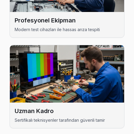
Emirgan Skyworth Açılmıyor Arıza →
Fatih Sultan Mehmet Skyworth Servis
Profesyonel Ekipman
Fatih Sultan Mehmet mahallesi Skyworth TV teknisyeniniz o
Modern test cihazları ile hassas arıza tespiti
Sarıyer TV Servis Merkezi →
Ferahevler Skyworth Servis
Ferahevler mahallesi Skyworth TV servisinde şeffaf çalışıyor
Ferahevler Skyworth Anakart Tamiri →
Garipçe Skyworth Servis
Garipçe sakinleri için Skyworth TV tamir hizmetimiz: teşhis ü
Sarıyer Skyworth Servis →
Gümüşdere Skyworth Servis
Uzman Kadro
Gümüşdere'de Skyworth TV ses ama görüntü yok sorununu gen
Sertifikalı teknisyenler tarafından güvenli tamir
Sarıyer TV Servis Merkezi →