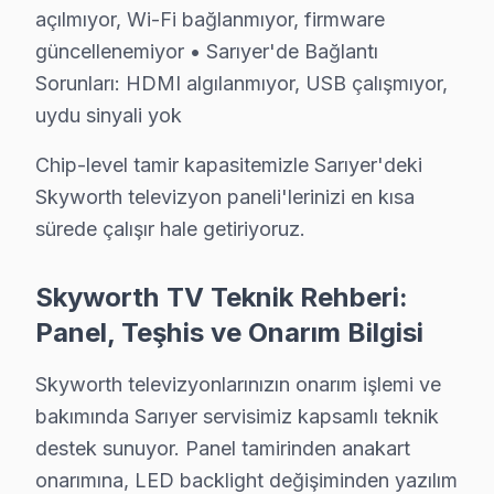
açılmıyor, Wi-Fi bağlanmıyor, firmware
5. Orijinal veya OEM eşdeğer Skyworth parça ile onar
güncellenemiyor • Sarıyer'de Bağlantı
6. Tüm fonksiyonlar kapsamlı test edilir; garanti belgesi 
Sorunları: HDMI algılanmıyor, USB çalışmıyor,
Skyworth görüntüleme sistemi Bakım Tavsiyeleri
uydu sinyali yok
bu TV televizyon paneli'ler için en yaygın kullanıcı h
Skyworth ekran'niz arızalandığında verileri (uygulama 
Chip-level tamir kapasitemizle Sarıyer'deki
bu TV güvenilirliği standartlarında Skyworth servisimiz
Skyworth televizyon paneli'lerinizi en kısa
sürede çalışır hale getiriyoruz.
Sarıyer Mahalle Bazlı Skyworth TV Servis Ka
Skyworth TV Teknik Rehberi:
Sarıyer genelinde Skyworth panel teknik servis hizmeti
Panel, Teşhis ve Onarım Bilgisi
Ayazağa, Bahçeköy, Baltalimanı, Büyükdere, Çamlıtepe
Garipçe, Gümüşdere, Huzur, İstinye, Kazım Karabekir
Skyworth televizyonlarınızın onarım işlemi ve
Pınar, Poligon, Ptt Evleri, Reşitpaşa, Rumelifeneri, 
bakımında Sarıyer servisimiz kapsamlı teknik
destek sunuyor. Panel tamirinden anakart
Sarıyer Skyworth TV Montaj ve Kurulum – Uz
onarımına, LED backlight değişiminden yazılım