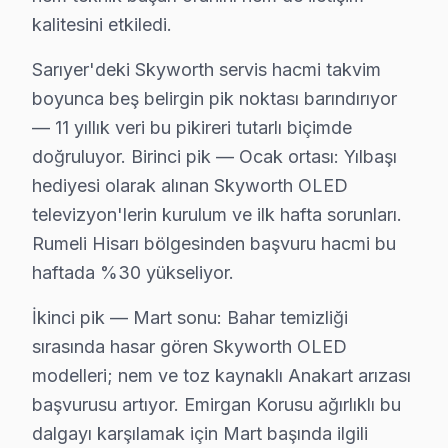
Darüşşafaka'da Skyworth TV Servisi
kalitesini etkiledi.
Darüşşafaka, zengin tarihi ve modern dokusuyla bilinen
Sarıyer'deki Skyworth servis hacmi takvim
Demirciköy'de Skyworth TV Servisi
boyunca beş belirgin pik noktası barındırıyor
Demirciköy, doğal güzellikleriyle çevrili bir mahalle o
— 11 yıllık veri bu pikireri tutarlı biçimde
doğruluyor. Birinci pik — Ocak ortası: Yılbaşı
Emirgan'da Skyworth TV Servisi
hediyesi olarak alınan Skyworth OLED
Emirgan, tarihi ve doğal güzellikleriyle öne çıkan bir 
televizyon'lerin kurulum ve ilk hafta sorunları.
Rumeli Hisarı bölgesinden başvuru hacmi bu
Fatih Sultan Mehmet'te Skyworth TV Servisi
haftada %30 yükseliyor.
Fatih Sultan Mehmet Mahallesi, modern yaşam alanları i
İkinci pik — Mart sonu: Bahar temizliği
Ferahevler'de Skyworth TV Servisi
sırasında hasar gören Skyworth OLED
Ferahevler, sakin bir mahalle olmasının yanı sıra Skyw
modelleri; nem ve toz kaynaklı Anakart arızası
başvurusu artıyor. Emirgan Korusu ağırlıklı bu
Garipçe'de Skyworth TV Servisi
dalgayı karşılamak için Mart başında ilgili