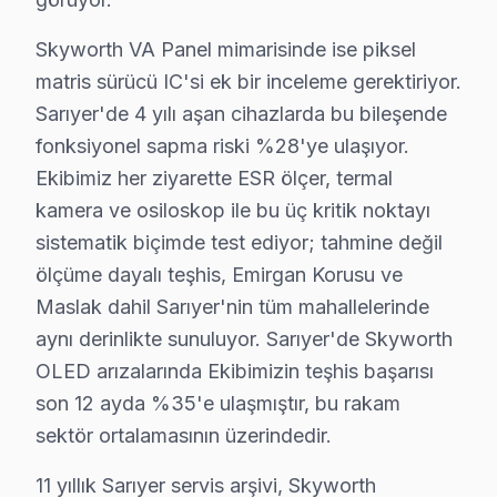
Fiyat Aralığı:
2025 Türkiye fiyatları arasında, pa
Etkilenen Modeller:
Özellikle Skyworth QW seris
Skyworth VA Panel mimarisinde ise piksel
matris sürücü IC'si ek bir inceleme gerektiriyor.
2.
Anakart Arızası
Sarıyer'de 4 yılı aşan cihazlarda bu bileşende
Belirtisi:
Cihaz açılmadığında, ekranın kararmas
fonksiyonel sapma riski %28'ye ulaşıyor.
Neden:
Chip seti kalitesizliği nedeniyle, elektri
Ekibimiz her ziyarette ESR ölçer, termal
Fiyat Aralığı:
Anakart değişimi, ₺2.000 - ₺4.000 a
kamera ve osiloskop ile bu üç kritik noktayı
Etkilenen Modeller:
Skyworth 43H5A serisi, bu 
sistematik biçimde test ediyor; tahmine değil
3.
Güç Kartı Arızası
ölçüme dayalı teşhis, Emirgan Korusu ve
Belirtisi:
Televizyonun açılması ile ilgili sorunlar
Maslak dahil Sarıyer'nin tüm mahallelerinde
Neden:
Tasarım zayıflığına bağlı olarak, güç kar
aynı derinlikte sunuluyor. Sarıyer'de Skyworth
Fiyat Aralığı:
Güç kartı değişimi için ₺1.000 - ₺2
OLED arızalarında Ekibimizin teşhis başarısı
Etkilenen Modeller:
Skyworth 50D20 serisi bu s
son 12 ayda %35'e ulaşmıştır, bu rakam
4.
Backlight Sorunu
sektör ortalamasının üzerindedir.
Belirtisi:
Ekranda karanlık bölgeler veya görünt
Neden:
LED arka aydınlatmanın zamanla zayıfl
11 yıllık Sarıyer servis arşivi, Skyworth