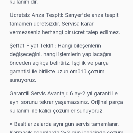
kullanımıdır.
Rumelifeneri Skyworth Servis
Ücretsiz Arıza Tespiti: Sarıyer'de arıza tespiti
Sarıyer'da Rumelifeneri mahallesi Skyworth TV servisi için
tamamen ücretsizdir. Servisa karar
Rumelifeneri Skyworth Açılmıyor Arıza →
vermezseniz herhangi bir ücret talep edilmez.
Rumelihisarı Skyworth Servis
Şeffaf Fiyat Teklifi: Hangi bileşenlerin
Rumelihisarı'de Skyworth TV ekran değişimi gerekebilir mi?
değişeceğini, hangi işlemlerin yapılacağını
Skyworth Servis Merkezi →
önceden açıkça belirtiriz. İşçilik ve parça
Rumelikavağı Skyworth Servis
garantisi ile birlikte uzun ömürlü çözüm
Skyworth TV'nizin Rumelikavağı adresine gelen ekibimiz os
sunuyoruz.
Sarıyer TV Servis Merkezi →
Garantili Servis Avantajı: 6 ay-2 yıl garanti ile
Tarabya Skyworth Servis
aynı sorunu tekrar yaşamazsınız. Orijinal parça
Tarabya'de Skyworth TV ekran değişimi gerekebilir mi? Sarı
kullanımı ile kalıcı çözümler sunuyoruz.
Sarıyer TV Servis Merkezi →
» Basit arızalarda aynı gün servis tamamlanır.
Uskumruköy Skyworth Servis
Karmaşık sorunlarda 2-3 gün içerisinde çözüm