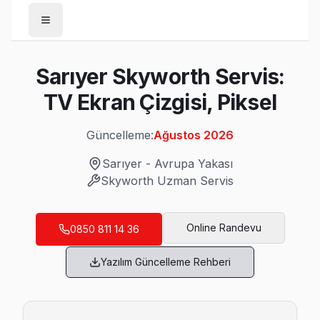
Anasayfa
Sarıyer Skyworth Servis:
/
Sarıyer
TV Ekran Çizgisi, Piksel
/
Skyworth
Güncelleme:
Ağustos 2026
Son Güncelleme:
Ağustos 2026
Sarıyer
-
Avrupa Yakası
Skyworth
Uzman Servis
Sarıyer'da Mahalle Mahalle Skyworth TV S
Online Randevu
0850 811 14 36
Ayazağa Skyworth Servis
Yazılım Güncelleme Rehberi
Ayazağa'de Skyworth TV ekranında çizgi, donma ya da ses soru
Sarıyer Skyworth Servis →