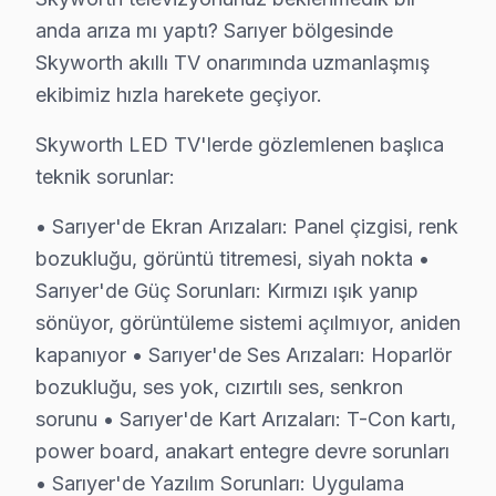
Skyworth TV Teknik Rehberi: Panel, Teşhis ve 
anda arıza mı yaptı? Sarıyer bölgesinde
Skyworth televizyonlarınızın onarım işlemi ve bakımın
Skyworth akıllı TV onarımında uzmanlaşmış
ekibimiz hızla harekete geçiyor.
Skyworth TV Teknik Profil ve Servis Rehberi
Skyworth LED TV'lerde gözlemlenen başlıca
Skyworth televizyon ünitesi Teknik Servis Rehberi
teknik sorunlar:
Skyworth panel'lerde En Sık Karşılaşılan Arızalar
• Sarıyer'de Ekran Arızaları: Panel çizgisi, renk
Skyworth servisimizde en yaygın yazılım güncelleme soru
bozukluğu, görüntü titremesi, siyah nokta •
Skyworth Servis Yaklaşımımız
Sarıyer'de Güç Sorunları: Kırmızı ışık yanıp
marka kalitesi ilkeleri doğrultusunda bu TV akıllı TV'le
sönüyor, görüntüleme sistemi açılmıyor, aniden
bu cihaz LED TV Onarım Süreci
kapanıyor • Sarıyer'de Ses Arızaları: Hoparlör
1. Müşteri bildirir, servis ekibi arıza semptomlarını di
bozukluğu, ses yok, cızırtılı ses, senkron
2. Termal kamera, osiloskop, ESR ölçer ile elektronik bil
sorunu • Sarıyer'de Kart Arızaları: T-Con kartı,
3. Arıza kaynağı tespit edilir: panel mi, anakart mı, güç
power board, anakart entegre devre sorunları
4. Yazılı fiyat teklifi sunulur; onay olmadan işlem başla
• Sarıyer'de Yazılım Sorunları: Uygulama