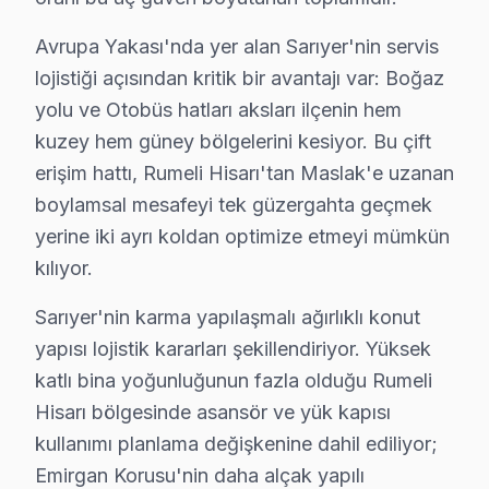
Rumelikavağı'nda Skyworth TV Servisi
Avrupa Yakası'nda yer alan Sarıyer'nin servis
Rumelikavağı, genelde sakin bir yaşam arayan ailelerin
lojistiği açısından kritik bir avantajı var: Boğaz
yolu ve Otobüs hatları aksları ilçenin hem
Tarabya'da Skyworth TV Servisi
kuzey hem güney bölgelerini kesiyor. Bu çift
Tarabya Mahallesi, sosyal yaşamı ve doğal güzellikleri i
erişim hattı, Rumeli Hisarı'tan Maslak'e uzanan
Uskumruköy'de Skyworth TV Servisi
boylamsal mesafeyi tek güzergahta geçmek
yerine iki ayrı koldan optimize etmeyi mümkün
Uskumruköy, yerleşik sakinleri ile doğa ile iç içe bir 
kılıyor.
Yeniköy'de Skyworth TV Servisi
Sarıyer'nin karma yapılaşmalı ağırlıklı konut
Yeniköy, sakin bir atmosfer sunarak, aileler için ideal 
yapısı lojistik kararları şekillendiriyor. Yüksek
Zekeriyaköy'de Skyworth TV Servisi
katlı bina yoğunluğunun fazla olduğu Rumeli
Hisarı bölgesinde asansör ve yük kapısı
Zekeriyaköy, genellikle büyük ailelerin yaşadığı geniş k
kullanımı planlama değişkenine dahil ediliyor;
Skyworth Tamir Maliyeti Karşılaştırması 2025
Emirgan Korusu'nin daha alçak yapılı