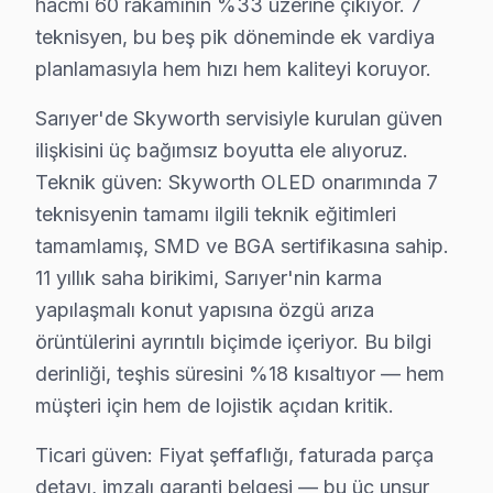
hacmi 60 rakamının %33 üzerine çıkıyor. 7
Kireçburnu'da Skyworth TV Servisi
teknisyen, bu beş pik döneminde ek vardiya
Kireçburnu, boğaz manzarası ile bilinen bir mahalle. Sk
planlamasıyla hem hızı hem kaliteyi koruyor.
Kilyos'ta Skyworth TV Servisi
Sarıyer'de Skyworth servisiyle kurulan güven
Kilyos, deniz kenarında yer alan bir mahalledir. Skywor
ilişkisini üç bağımsız boyutta ele alıyoruz.
Teknik güven: Skyworth OLED onarımında 7
Kocataş'ta Skyworth TV Servisi
teknisyenin tamamı ilgili teknik eğitimleri
Kocataş, yeşil alanları ve sosyal yaşamı ile bilinen bir
tamamlamış, SMD ve BGA sertifikasına sahip.
11 yıllık saha birikimi, Sarıyer'nin karma
Maden'de Skyworth TV Servisi
yapılaşmalı konut yapısına özgü arıza
Maden Mahallesi, doğal güzellikleri ile dikkat çeken bir
örüntülerini ayrıntılı biçimde içeriyor. Bu bilgi
derinliği, teşhis süresini %18 kısaltıyor — hem
Maslak'ta Skyworth TV Servisi
müşteri için hem de lojistik açıdan kritik.
Maslak, iş hayatının yoğun olduğu bir bölgedir. Skywor
Ticari güven: Fiyat şeffaflığı, faturada parça
Pınar'da Skyworth TV Servisi
detayı, imzalı garanti belgesi — bu üç unsur