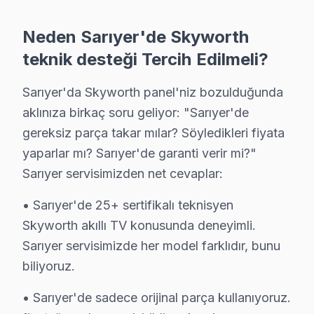
Fabrika bakım, bölgemizde Skyworth televizyonunuz tami
Neden Sarıyer'de Skyworth
Diğer bir avantaj, 6 ay garanti süresinin bulunmasıdır.
teknik desteği Tercih Edilmeli?
Ücretsiz teşhis hizmeti, kullanıcıların tamir maliyetl
Sarıyer'da Skyworth panel'niz bozulduğunda
Sarıyer Skyworth servis - TV Tamiri
aklınıza birkaç soru geliyor: "Sarıyer'de
gereksiz parça takar mılar? Söyledikleri fiyata
Skyworth televizyon tamirinde sizi bekleyen gerçek mali
yaparlar mı? Sarıyer'de garanti verir mi?"
Yazılım: ₺400-700 | Güç kartı: ₺600-1.200 | Anakart:
Sarıyer servisimizden net cevaplar:
LED backlight: ₺700-1.500 | T-Con: ₺500-1.000 | Pane
• Sarıyer'de 25+ sertifikalı teknisyen
Fabrika Servis — Rumeli Hisarı ve Boğaz yolu ve Otobüs
Skyworth akıllı TV konusunda deneyimli.
Şeffaf Fiyatlandırma ve Müşteri Memnuniyeti
Sarıyer servisimizde her model farklıdır, bunu
biliyoruz.
Servis sürecinin başından sonuna kadar şeffaf fiyat poli
Ücretsiz Arıza Tespiti: Sarıyer'de arıza tespiti tamame
• Sarıyer'de sadece orijinal parça kullanıyoruz.
Şeffaf Fiyat Teklifi: Hangi bileşenlerin değişeceğini, h