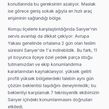
konutlarında bu gereksinim azalıyor. Maslak
Sarıyer bölgesinde Skyworth panel tamiri için 2025 yılı fi
ise görece geniş sokak ağıyla en hızlı araç
Panel/Ekran Değişimi
:
erişiminin sağlandığı bölge.
32" ekran için: 1.500 - 2.000 ₺
43-55" ekran için: 2.500 - 3.500 ₺
Komşu ilçelerle karşılaştırıldığında Sarıyer'nin
65" ve üzeri ekran için: 4.000 - 5.500 ₺
servis avantajı da dikkat çekiyor: Avrupa
Anakart Tamiri
: Model serisine bağlı olarak değiş
Yakası genelinde ortalama 2 gün olan teslim
Güç Kartı, LED Backlight, T-Con Kartı
: Her biri
süresini Sarıyer'de 1'a indirebildik. Bu fark, 11
Güç kartı: 800 - 1.500 ₺
yıl boyunca ilçeye özel yedek parça stoğu
LED backlight: 1.200 - 2.000 ₺
tutmamızdan ve ekip konumlandırma
T-Con kart: 600 - 1.200 ₺
kararlarından kaynaklanıyor. yüksek gelirli
Yazılım/Firmware İşlemleri
: 300 - 600 ₺ arasınd
profili yüksek bölgelerdeki talebin aynı gün
çözüm beklentisi taşıdığını deneyimledik; bu
Yerinde tamir vs. Atölye Fiyat Farkı
: Yerinde b
beklentiyi karşılamak 7 teknisyenlik ekibimizin
Fiyatları etkileyen faktörler arasında garanti durumu, 
Sarıyer içindeki konumlanmasını doğrudan
etkiledi.
Sarıyer'de En İyi Skyworth Servis: Neden Fabr