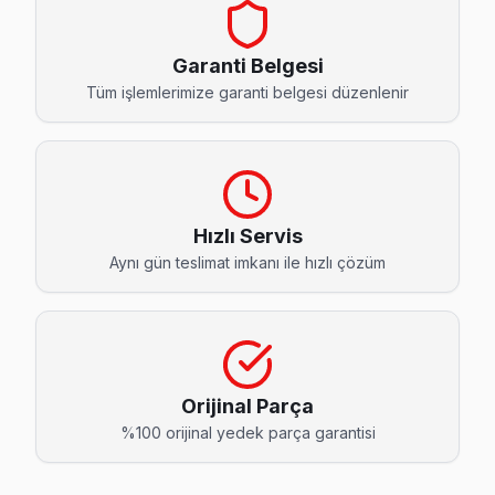
Bahçeköy Skyworth Servis
Bahçeköy'de Skyworth TV ekranında çizgi, donma ya da ses sor
Garanti Belgesi
Sarıyer Skyworth Servis →
Tüm işlemlerimize garanti belgesi düzenlenir
Baltalimanı Skyworth Servis
Sarıyer genelinde Baltalimanı bölgesinde Skyworth TV kullan
Baltalimanı Skyworth Açılmıyor Arıza →
Hızlı Servis
Büyükdere Skyworth Servis
Aynı gün teslimat imkanı ile hızlı çözüm
Skyworth marka TV'niz Büyükdere'de çalışmıyorsa teknik eki
Sarıyer TV Servis Merkezi →
Çamlıtepe Skyworth Servis
Çamlıtepe bölgesindeki Skyworth kullanıcıları için haftanın 7
Orijinal Parça
Çamlıtepe Skyworth Açılmıyor Arıza →
%100 orijinal yedek parça garantisi
Çayırbaşı Skyworth Servis