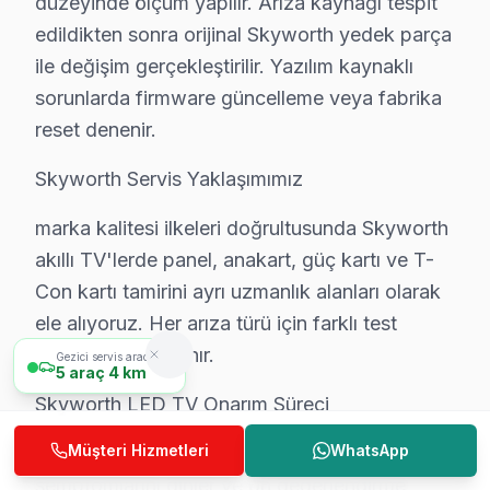
düzeyinde ölçüm yapılır. Arıza kaynağı tespit
• Yazılım ve güncelleme durumu değerlendirmesi — S
edildikten sonra orijinal Skyworth yedek parça
ile değişim gerçekleştirilir. Yazılım kaynaklı
• Sarıyer'de garanti kapsamı ve bakım raporu hazırl
sorunlarda firmware güncelleme veya fabrika
Yılda en az bir kez profesyonel bakım, Skyworth akıllı
reset denenir.
Sarıyer'da Skyworth TV Yerinde Onarım – Evin
Skyworth Servis Yaklaşımımız
Sarıyer'da Skyworth televizyonunuz arızalandığında on
marka kalitesi ilkeleri doğrultusunda Skyworth
Yerinde tamir sürecimiz — Sarıyer:
akıllı TV'lerde panel, anakart, güç kartı ve T-
• Sarıyer'de yerinde teşhis ve anlık fiyat teklifi
Con kartı tamirini ayrı uzmanlık alanları olarak
• Sarıyer servisimizde parça onayınız olmadan işlem 
ele alıyoruz. Her arıza türü için farklı test
• Sarıyer'de sertifikalı teknisyen ile güvenli servis
protokolü uygulanır.
Gezici servis aracımız
5
araç
4 km
• Sarıyer servisimizde servis belgesi ve garanti fişi veril
Skyworth LED TV Onarım Süreci
• Sarıyer'de ek arıza çıkması halinde bilgilendirme
Skyworth görüntüleme sistemi ürünleriniz için Sarıyer'
Müşteri Hizmetleri
WhatsApp
1. Müşteri bildirir, servis ekibi arıza
semptomlarını dinler ve ön değerlendirme