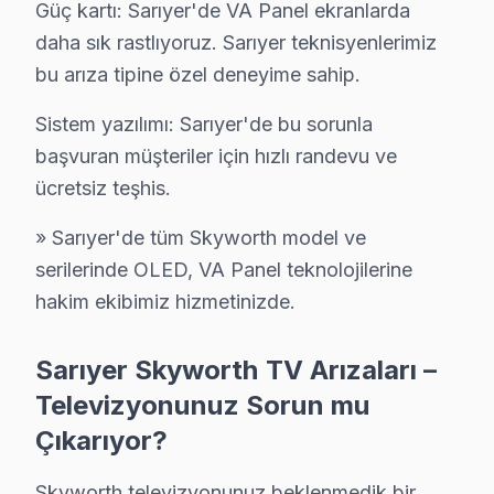
Güç kartı: Sarıyer'de VA Panel ekranlarda daha sık ras
Güç kartı: Sarıyer'de VA Panel ekranlarda
Sistem yazılımı: Sarıyer'de bu sorunla başvuran müşteri
daha sık rastlıyoruz. Sarıyer teknisyenlerimiz
bu arıza tipine özel deneyime sahip.
» Sarıyer'de tüm bu cihaz model ve serilerinde OLED, V
Sistem yazılımı: Sarıyer'de bu sorunla
Sarıyer Skyworth TV Arızaları – Televizyonun
başvuran müşteriler için hızlı randevu ve
Skyworth televizyonunuz beklenmedik bir anda arıza m
ücretsiz teşhis.
Skyworth LED TV'lerde gözlemlenen başlıca teknik so
» Sarıyer'de tüm Skyworth model ve
• Sarıyer'de Ekran Arızaları: Panel çizgisi, renk bozu
serilerinde OLED, VA Panel teknolojilerine
• Sarıyer'de Güç Sorunları: Kırmızı ışık yanıp sönüyo
hakim ekibimiz hizmetinizde.
• Sarıyer'de Ses Arızaları: Hoparlör bozukluğu, ses yo
• Sarıyer'de Kart Arızaları: T-Con kartı, power board
Sarıyer Skyworth TV Arızaları –
• Sarıyer'de Yazılım Sorunları: Uygulama açılmıyor, 
Televizyonunuz Sorun mu
• Sarıyer'de Bağlantı Sorunları: HDMI algılanmıyor, U
Çıkarıyor?
Chip-level tamir kapasitemizle Sarıyer'deki bu TV televi
Skyworth televizyonunuz beklenmedik bir