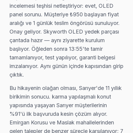
incelemesi teşhisi netleştiriyor: evet, OLED
panel sorunu. Müşteriye ₺950 başlayan fiyat
Sarıyer Yakın İlçelerde Skyworth Servisi
aralığı ve 1 günlük teslim öngörüsü sunuluyor.
· Arnavutköy Skyworth
· Avcılar Skyworth
Onay geliyor. Skyworth OLED yedek parçası
çantada hazır — aynı ziyarette kurulum
· Bağcılar Skyworth
· Bahçelievler Skyworth
başlıyor. Öğleden sonra 13:55'te tamir
tamamlanıyor, test yapılıyor, garanti belgesi
· Bakırköy Skyworth
· Başakşehir Skyworth
imzalanıyor. Aynı günün içinde kapısından girip
çıktık.
· Bayrampaşa Skyworth
· Beşiktaş Skyworth
Bu hikayenin olağan olması, Sarıyer'de 11 yıllık
Sarıyer Diğer Marka Servisleri
birikimin sonucu. karma yapılaşmalı konut
yapısında yaşayan Sarıyer müşterilerinin
· Sarıyer Sony
· Sarıyer Philips
%91'ü ilk başvuruda kesin çözüm alıyor.
Emirgan Korusu ve Maslak mahallelerinden
· Sarıyer Hi-Level
· Sarıyer iFFALCON
gelen talepler de benzer süreçle karşılanıyor; 7