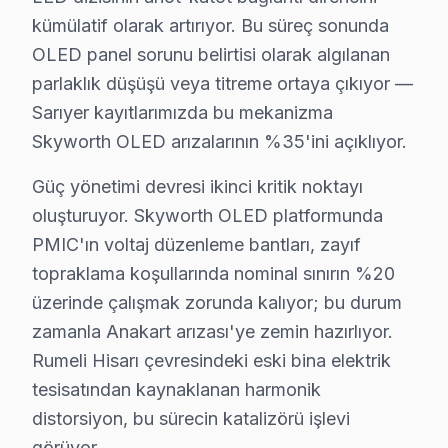
✓ Orijinal Yedek Parça
kümülatif olarak artırıyor. Bu süreç sonunda
✓ Ücretsiz Arıza Tespiti
OLED panel sorunu belirtisi olarak algılanan
parlaklık düşüşü veya titreme ortaya çıkıyor —
Skyworth vs Diğer Markalar: Sarıyer Servis Ka
Sarıyer kayıtlarımızda bu mekanizma
Skyworth OLED arızalarının %35'ini açıklıyor.
Sarıyer ilçesi, farklı ekran markalarının yoğun olarak 
Sarıyer ilçesinin coğrafi konumu, ulaşım ağı ile birleş
Güç yönetimi devresi ikinci kritik noktayı
Skyworth modellerinin bu bölgedeki dağılımı genellikle 
oluşturuyor. Skyworth OLED platformunda
PMIC'ın voltaj düzenleme bantları, zayıf
Örneğin, Skyworth QW55 serisi televizyonlar, yüksek çöz
topraklama koşullarında nominal sınırın %20
Skyworth Arıza Türleri: Markalar Arası Fark
üzerinde çalışmak zorunda kalıyor; bu durum
zamanla Anakart arızası'ye zemin hazırlıyor.
Sarıyer bölgesinden gelen Skyworth ekran'lerde sıkça 
Rumeli Hisarı çevresindeki eski bina elektrik
1.
Panel Arızası
tesisatından kaynaklanan harmonik
Belirtisi:
Ekranda renk bozulmaları veya yanık iz
distorsiyon, bu sürecin katalizörü işlevi
Neden:
Skyworth, bazı modellerinde kullanılan pan
görüyor.