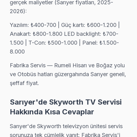
gerçek maliyetler (Sarıyer fiyatları, 2025-
Skyworth TV Kireçburnu'de internet bağlantısı sorunuyla g
2026):
Kireçburnu Skyworth Açılmıyor Arıza →
Yazılım: ₺400-700 | Güç kartı: ₺600-1.200 |
Kilyos Skyworth Servis
Anakart: ₺800-1.800 LED backlight: ₺700-
Sarıyer'da Kilyos bölgesindeki Skyworth kullanıcılarına not:
1.500 | T-Con: ₺500-1.000 | Panel: ₺1.500-
Skyworth Servis Merkezi →
8.000
Kocataş Skyworth Servis
Fabrika Servis — Rumeli Hisarı ve Boğaz yolu
Skyworth TV'niz Kocataş'de arıza yaptıysa taşımanıza gere
ve Otobüs hatları güzergahında Sarıyer geneli,
Kocataş Skyworth Açılmıyor Arıza →
şeffaf fiyat.
Maden Skyworth Servis
Maden'de Skyworth TV güç kartı kondansatör şişmesi en yaygı
Sarıyer'de Skyworth TV Servisi
Skyworth Servis Merkezi →
Hakkında Kısa Cevaplar
Maslak Skyworth Servis
Sarıyer'de Skyworth televizyon ünitesi servis
Maslak sakinleri Skyworth TV arızaları için sık bizi tercih edi
sorunuza tek cümlelik yanıt: Fabrika Servis'i