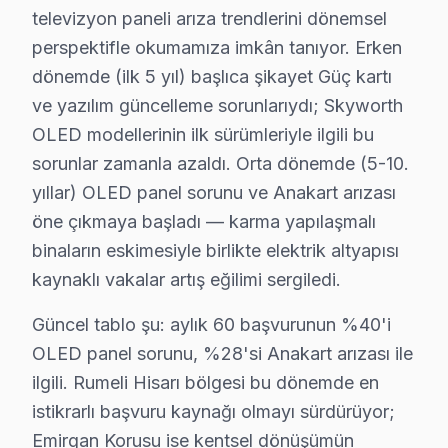
Fiyat Aralığı:
Backlight onarım maliyeti genellikl
televizyon paneli arıza trendlerini dönemsel
Etkilenen Modeller:
Skyworth 55C2 serisi kullanı
perspektifle okumamıza imkân tanıyor. Erken
5.
Yazılım Problemleri
dönemde (ilk 5 yıl) başlıca şikayet Güç kartı
ve yazılım güncelleme sorunlarıydı; Skyworth
Belirtisi:
Cihazın yanıt vermemesi veya sık sık d
OLED modellerinin ilk sürümleriyle ilgili bu
Neden:
Yazılım güncellemelerinin eksik ya da hat
sorunlar zamanla azaldı. Orta dönemde (5-10.
Fiyat Aralığı:
Yazılım onarımı, genellikle ₺500 - 
yıllar) OLED panel sorunu ve Anakart arızası
Etkilenen Modeller:
Skyworth 65D5 serisi, bu tü
öne çıkmaya başladı — karma yapılaşmalı
Bu arızalar, Skyworth ekran kullanıcılarının Sarıyer’de s
binaların eskimesiyle birlikte elektrik altyapısı
Sarıyer Mahallelerinde Skyworth Servis Kaps
kaynaklı vakalar artış eğilimi sergiledi.
Güncel tablo şu: aylık 60 başvurunun %40'i
Ayazağa'da Skyworth TV Servisi
OLED panel sorunu, %28'si Anakart arızası ile
Ayazağa, yenilikçi yapılarıyla dikkat çeken bir mahalle
ilgili. Rumeli Hisarı bölgesi bu dönemde en
Bahçeköy'de Skyworth TV Servisi
istikrarlı başvuru kaynağı olmayı sürdürüyor;
Emirgan Korusu ise kentsel dönüşümün
Bahçeköy, doğa ile iç içe yapılarıyla tanınırken, Skyw