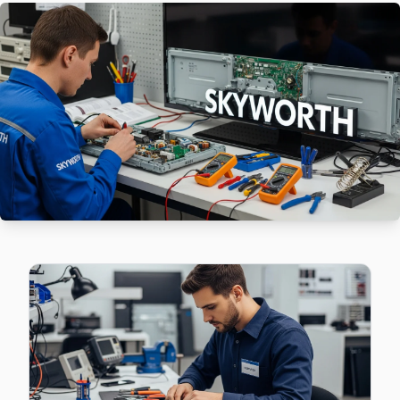
Skyworth TV'nizin Çayırbaşı adresine gelen ekibimiz osilo
Çayırbaşı Skyworth Anakart Tamiri →
Cumhuriyet Skyworth Servis
Skyworth TV'nizin Cumhuriyet adresine gelen ekibimiz osil
Cumhuriyet Skyworth Açılmıyor Arıza →
Darüşşafaka Skyworth Servis
Darüşşafaka bölgesindeki Skyworth kullanıcıları için haftanın
Darüşşafaka Skyworth Açılmıyor Arıza →
Demirciköy Skyworth Servis
Sarıyer'da Demirciköy mahallesi için Skyworth TV fiyat teklif
Demirciköy Skyworth Anakart Tamiri →
Emirgan Skyworth Servis
Emirgan semtindeki Skyworth TV sorunları için kapıya kadar 