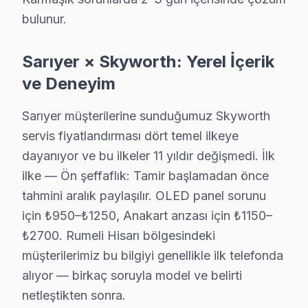
Uskumruköy sakinleri Skyworth TV arızaları için sık bizi tercih
bulunur.
Sarıyer Skyworth Servis →
Sarıyer × Skyworth: Yerel İçerik
Yeniköy Skyworth Servis
ve Deneyim
Yeniköy'de Skyworth TV ekran değişimi gerekebilir mi? Sarı
Skyworth Servis Merkezi →
Sarıyer müşterilerine sunduğumuz Skyworth
servis fiyatlandırması dört temel ilkeye
Zekeriyaköy Skyworth Servis
dayanıyor ve bu ilkeler 11 yıldır değişmedi. İlk
Zekeriyaköy'de Skyworth TV ses ama görüntü yok sorununu g
ilke — Ön şeffaflık: Tamir başlamadan önce
Sarıyer TV Servis Merkezi →
tahmini aralık paylaşılır. OLED panel sorunu
için ₺950–₺1250, Anakart arızası için ₺1150–
Sarıyer Skyworth TV Servis Hizmet Bölgesi
₺2700. Rumeli Hisarı bölgesindeki
müşterilerimiz bu bilgiyi genellikle ilk telefonda
Sarıyer bölgesine kapıya gelen Skyworth TV tamir servisi hizmet
alıyor — birkaç soruyla model ve belirti
netleştikten sonra.