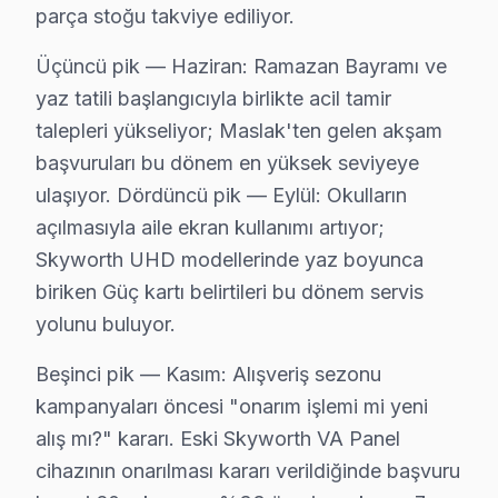
Garipçe, sakin yapısı ve doğal güzellikleri ile bilinen 
parça stoğu takviye ediliyor.
Gümüşdere'de Skyworth TV Servisi
Üçüncü pik — Haziran: Ramazan Bayramı ve
Gümüşdere, İstanbul’un huzurlu köylerinden biridir. Sky
yaz tatili başlangıcıyla birlikte acil tamir
talepleri yükseliyor; Maslak'ten gelen akşam
Huzur'da Skyworth TV Servisi
başvuruları bu dönem en yüksek seviyeye
Huzur Mahallesi, İstanbul'un doğal yeşilliklerinin için
ulaşıyor. Dördüncü pik — Eylül: Okulların
açılmasıyla aile ekran kullanımı artıyor;
İstinye'de Skyworth TV Servisi
Skyworth UHD modellerinde yaz boyunca
İstinye, tarihi dokusu ve kültürel zenginlikleriyle bil
biriken Güç kartı belirtileri bu dönem servis
yolunu buluyor.
Kazım Karabekir Paşa'da Skyworth TV Servisi
Kazım Karabekir Paşa Mahallesi, kentsel dönüşüm projel
Beşinci pik — Kasım: Alışveriş sezonu
kampanyaları öncesi "onarım işlemi mi yeni
Kısırkaya'da Skyworth TV Servisi
alış mı?" kararı. Eski Skyworth VA Panel
Kısırkaya, tarihi ve doğal güzellikleri ile dikkat çeken
cihazının onarılması kararı verildiğinde başvuru