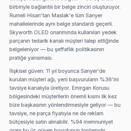
Pınar Mahallesi, sakin yaşam tarzıyla bilinen bir yerdi
birbiriyle bağlantılı bir belge zinciri oluşturuyor.
Rumeli Hisarı'tan Maslak'e tüm Sarıyer
Poligon'da Skyworth TV Servisi
mahallelerinde aynı belge standardı geçerli.
Poligon Mahallesi, çeşitli yaş gruplarından ve yaşam ta
Skyworth OLED onarımında kullanılan yedek
Ptt Evleri'nde Skyworth TV Servisi
parçanın tedarik kanalı müşteri talep ettiğinde
belgeleniyor — bu şeffaflık politikasının
Ptt Evleri Mahallesi, genellikle orta yaşlı ve emekli bi
pratiğe yansıması.
Reşitpaşa'da Skyworth TV Servisi
İlişkisel güven: 11 yıl boyunca Sarıyer'de
Reşitpaşa Mahallesi, dinamik bir nüfus yapısına sahipt
kurulan müşteri ağı, yeni başvuruların %36'ini
tavsiye kanalıyla üretiyor. Emirgan Korusu
Rumelifeneri'nde Skyworth TV Servisi
bölgesindeki müşterilerin önemli kısmı ilk kez
Rumelifeneri Mahallesi, doğal güzellikleri ile ünlü bir 
bize başkasının yönlendirmesiyle geliyor — bu
Rumelihisarı'nda Skyworth TV Servisi
tavsiye, ne parça fiyatıyla ne de reklam
bütçesiyle satın alınabilir. %94 memnuniyet
Rumelihisarı Mahallesi, genellikle üst gelir grubundaki 
oranı bu üç güven boyutunun toplamıdır.