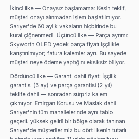
İkinci ilke — Onaysız başlamama: Kesin teklif,
müşteri onayı alınmadan işlem başlatılmıyor.
Sarıyer'de 60 aylık vakaların hiçbirinde bu
kural çiğnenmedi. Üçüncü ilke — Parça ayrımı:
Skyworth OLED yedek parça fiyatı işçilikle
karıştırılmıyor; fatura kalemler ayrı. Bu sayede
müşteri neye ödeme yaptığını eksiksiz biliyor.
Dördüncü ilke — Garanti dahil fiyat: İşçilik
garantisi (6 ay) ve parça garantisi (2 yıl)
teklife dahil — sonradan sürpriz kalem
çıkmıyor. Emirgan Korusu ve Maslak dahil
Sarıyer'nin tüm mahallelerinde aynı tablo
Skyworth Uzman Teknisyen Ekibi — Sarıyer
geçerli. yüksek gelirli bir bölge olarak tanınan
Sarıyer'de müşterilerimiz bu dört ilkenin tutarlı
Emre K. — Skyworth Servis Uzmanı
14 yıllık Skyworth TV tamir deneyimi. Sarıyer ve çevre ilçel