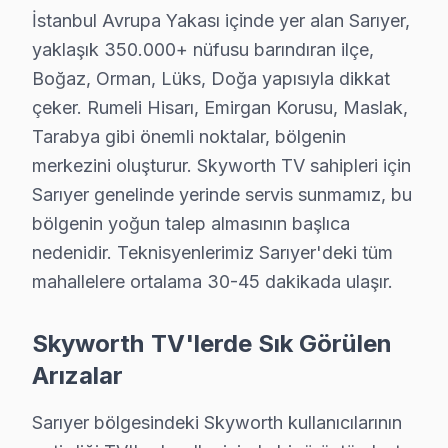
İstanbul Avrupa Yakası içinde yer alan Sarıyer,
Güncel tablo şu: aylık 60 başvurunun %40'i OLED panel 
yaklaşık 350.000+ nüfusu barındıran ilçe,
Memnuniyet verisi yıllar içinde bir iyileşme hikayesi an
Boğaz, Orman, Lüks, Doğa yapısıyla dikkat
Sarıyer'deki Skyworth servis hacmi takvim boyunca beş 
çeker. Rumeli Hisarı, Emirgan Korusu, Maslak,
İkinci pik — Mart sonu: Bahar temizliği sırasında hasa
Tarabya gibi önemli noktalar, bölgenin
Üçüncü pik — Haziran: Ramazan Bayramı ve yaz tatili b
merkezini oluşturur. Skyworth TV sahipleri için
Beşinci pik — Kasım: Alışveriş sezonu kampanyaları ön
Sarıyer genelinde yerinde servis sunmamız, bu
Sarıyer'de bu marka servisiyle kurulan güven ilişkisini
bölgenin yoğun talep almasının başlıca
Ticari güven: Fiyat şeffaflığı, faturada parça detayı, 
nedenidir. Teknisyenlerimiz Sarıyer'deki tüm
İlişkisel güven: 11 yıl boyunca Sarıyer'de kurulan müş
mahallelere ortalama 30-45 dakikada ulaşır.
Avrupa Yakası'nda yer alan Sarıyer'nin servis lojistiğ
Skyworth TV'lerde Sık Görülen
Sarıyer'nin karma yapılaşmalı ağırlıklı konut yapısı lo
Arızalar
Komşu ilçelerle karşılaştırıldığında Sarıyer'nin servis
Sarıyer bölgesindeki Skyworth kullanıcılarının
Neden Sarıyer'de Skyworth teknik desteği Ter