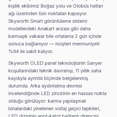
· Sarıyer Samsung
· Sarıyer LG
kişilik ekibimiz Boğaz yolu ve Otobüs hatları
ağı üzerinden tüm noktaları kapsıyor.
· Sarıyer Panasonic
· Sarıyer Toshiba
Skyworth Smart görüntüleme sistemi
modellerdeki Anakart arızası gibi daha
karmaşık vakalar bile ortalama 2 gün içinde
sonuca bağlanıyor — müşteri memnuniyeti
%94 ile sabit kalıyor.
Sarıyer'de Skyworth TV Servisi Hakkında Kı
Sarıyer'de Skyworth televizyon ünitesi servis sorunuz
Skyworth OLED panel teknolojisinin Sarıyer
koşullarındaki teknik davranışı, 11 yıllık saha
kaydıyla ayrıntılı biçimde belgelenmiş
durumda. Arka aydınlatma devresi
Skyworth TV — Fabrika Servis
incelendiğinde LED zincirinin en hassas nokta
olduğu görülüyor: karma yapılaşmalı
✓ 15+ Yıl Deneyim
binalardaki yinelenen voltaj geçici tepkileri,
✓ Yazılı Garanti Belgesi
LED dizisinin anot-katot bağlantı direncini