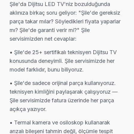
Şile'da Dijitsu LED TV'niz bozulduğunda
• Şile'de sabah arayın, akşama servis tamamlansın
aklınıza birkaç soru geliyor: "Şile'de gereksiz
• Şile'in tüm mahallelerine hızlı ulaşım
parça takar mılar? Söyledikleri fiyata yaparlar
• Şile'de mobil servis aracı ile yerinde müdahale
mı? Şile'de garanti verir mi?" Şile
• Şile'de acil durumlarda öncelikli randevu
servisimizden net cevaplar:
• Şile servisimizde 7/24 çağrı merkezi desteği
Şile'da Dijitsu televizyon arızalarınız için vakit kaybet
• Şile'de 25+ sertifikalı teknisyen Dijitsu TV
konusunda deneyimli. Şile servisimizde her
Şile'da Dijitsu Servis Garantisi – 2 Yıl Kapsam
model farklıdır, bunu biliyoruz.
Dijitsu TV Servis Garanti Belgesi – Yazılı ve İmzalı Güvence
• Şile'de sadece orijinal parça kullanıyoruz.
Şile'da Dijitsu televizyon ünitesi tamiri yaptıranlar için
teknisyen kimliğini paylaşarak çalışıyoruz —
Şile'de her onarımda ne sağlıyoruz?
Şile servisimizde fatura üzerinde her parça
• 2 yıl yazılı işçilik garantisi
açıkça yazıyor.
• Şile'de kullanılan orijinal parçalar için 2 yıl parça gar
• Termal kamera ve osiloskop kullanarak
• Aynı sorunun tekrarı → Şile'de ücretsiz yeniden mü
arızalı bileşeni tahmin değil, ölçümle tespit