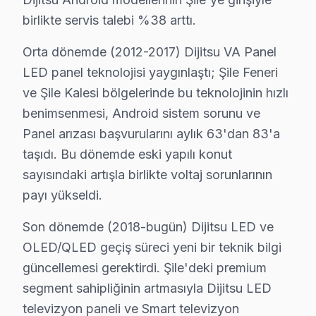
Kömürcüoda'da Dijitsu TV Servisi
birlikte servis talebi %38 arttı.
Kömürcüoda mahallesinde, Dijitsu ekran'lerde en sık ras
Orta dönemde (2012-2017) Dijitsu VA Panel
Meşrutiyet'te Dijitsu TV Servisi
LED panel teknolojisi yaygınlaştı; Şile Feneri
Meşrutiyet mahallesi, Dijitsu ekran'lerde sıkça meydana 
ve Şile Kalesi bölgelerinde bu teknolojinin hızlı
benimsenmesi, Android sistem sorunu ve
Ormanlı'da Dijitsu TV Servisi
Panel arızası başvurularını aylık 63'dan 83'a
Ormanlı mahallesinde, kullanıcılar genellikle ekran kar
taşıdı. Bu dönemde eski yapılı konut
sayısındaki artışla birlikte voltaj sorunlarının
Sahilköy'de Dijitsu TV Servisi
payı yükseldi.
Sahilköy mahallesi, Dijitsu televizyonunuz kullanıcıların
Son dönemde (2018-bugün) Dijitsu LED ve
Satıköy'de Dijitsu TV Servisi
OLED/QLED geçiş süreci yeni bir teknik bilgi
Satıköy mahallesi sakinleri, Dijitsu televizyonunuz'ler
güncellemesi gerektirdi. Şile'deki premium
segment sahipliğinin artmasıyla Dijitsu LED
Soğuksu'da Dijitsu TV Servisi
televizyon paneli ve Smart televizyon