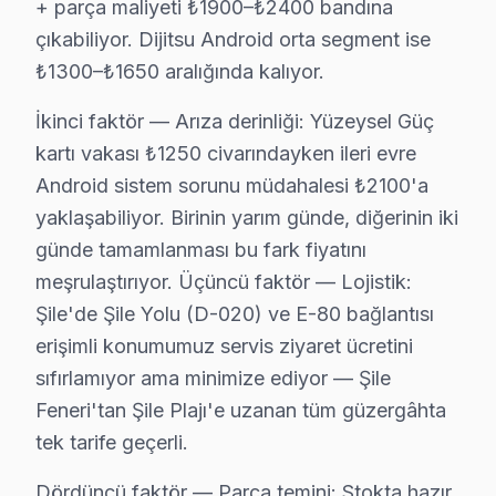
+ parça maliyeti ₺1900–₺2400 bandına
En çok etkilenen model serisi:
DHT ve DHD seri
çıkabiliyor. Dijitsu Android orta segment ise
5.
Anakart Arızası
₺1300–₺1650 aralığında kalıyor.
Teknik adı:
Anakart arızası.
Fiziksel belirtisi:
televizyon'nin hiçbir şekilde te
İkinci faktör — Arıza derinliği: Yüzeysel Güç
Neden:
Chip setin aşırı ısınması ve tasarım hatal
kartı vakası ₺1250 civarındayken ileri evre
2025 Türkiye fiyatı:
₺1,000 - ₺1,500 aralığında.
Android sistem sorunu müdahalesi ₺2100'a
En çok etkilenen model serisi:
DPU serisi, bu ha
yaklaşabiliyor. Birinin yarım günde, diğerinin iki
günde tamamlanması bu fark fiyatını
Bu sorunların çözümü için kapsamlı bir teknik analiz v
meşrulaştırıyor. Üçüncü faktör — Lojistik:
Dijitsu Anakart ve Panel Sorunları: Teknik Anal
Şile'de Şile Yolu (D-020) ve E-80 bağlantısı
erişimli konumumuz servis ziyaret ücretini
Balibey'de Dijitsu TV Servisi
sıfırlamıyor ama minimize ediyor — Şile
Balibey mahallesi, genel olarak eski binalardan oluşması
Feneri'tan Şile Plajı'e uzanan tüm güzergâhta
tek tarife geçerli.
Çayırçeşme'de Dijitsu TV Servisi
Dördüncü faktör — Parça temini: Stokta hazır
Çayırçeşme'de yaşayanlar, Dijitsu televizyon'lerinde ge