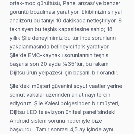
ortak-mod gürültüsü, Panel arızası'ye benzer
Dijitsu TV Arızası: Şile'de Ne Yapmalısınız?
görüntü bozulması yaratıyor. Ekibimizin sinyal
Şile'de Dijitsu TV arızasında yapmanız gereken tek ş
analizörü bu tanıyı 10 dakikada netleştiriyor. 8
teknisyen bu teşhis kapasitesine sahip; 18
yıllık Şile deneyimimiz bu tür ince sorunların
yakalanmasında belirleyici fark yaratıyor.
Dijitsu TV Arızaları ve Çözümler
Şile'de EMC-kaynaklı sorunlarının teşhis
başarısı son 20 ayda %35'tür, bu rakam
✓ 15+ Yıl Deneyim
Dijitsu ürün yelpazesi için başarılı bir orandır.
✓ Yazılı Garanti Belgesi
✓ Orijinal Yedek Parça
Şile'deki müşteri güvenini soyut vaatler yerine
✓ Ücretsiz Arıza Tespiti
somut vakalar üzerinden anlatmayı tercih
ediyoruz. Şile Kalesi bölgesinden bir müşteri,
Şile, İstanbul'un köklü ilçelerinden biri olup bölgemizdeki İsta
Dijitsu LED televizyon ünitesi panel'sindeki
Android sistem sorunu nedeniyle bize
Şile Mahallelerinde Dijitsu Teknik Servis
başvurdu. Tamir sonrası 4,5 ay içinde aynı