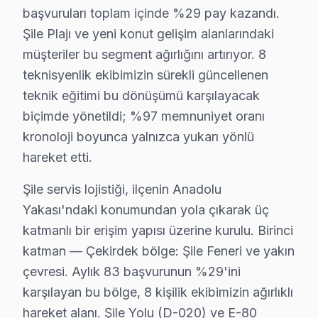
Soğuksu mahallesinde Dijitsu televizyonunuz kullanıcılar
başvuruları toplam içinde %29 pay kazandı.
Şile Plajı ve yeni konut gelişim alanlarındaki
Şile Merkez'de Dijitsu TV Servisi
müşteriler bu segment ağırlığını artırıyor. 8
Şile Merkez'de Dijitsu TV'ler için bakım alırken, kulla
teknisyenlik ekibimizin sürekli güncellenen
Üsküplü'de Dijitsu TV Servisi
teknik eğitimi bu dönüşümü karşılayacak
biçimde yönetildi; %97 memnuniyet oranı
Üsküplü mahallesinde Dijitsu TV sahipleri için en öneml
kronoloji boyunca yalnızca yukarı yönlü
Dijitsu Firmware ve Yazılım Sorunları 2025
hareket etti.
Dijitsu TV'lerin yazılım ve firmware sorunları, kullanı
Şile servis lojistiği, ilçenin Anadolu
Dijitsu TV tamir fiyatları, çeşitli faktörlere bağlı ola
Yakası'ndaki konumundan yola çıkarak üç
katmanlı bir erişim yapısı üzerine kurulu. Birinci
Yazılım/firmware işlemleri ise genellikle 500 ₺ ile 1,00
katman — Çekirdek bölge: Şile Feneri ve yakın
Şile'de Dijitsu Teknik Servis: Fabrika Uzmanlar
çevresi. Aylık 83 başvurunun %29'ini
karşılayan bu bölge, 8 kişilik ekibimizin ağırlıklı
Şile bölgesinde Dijitsu TV'lerin tamirinde Fabrika Servi
hareket alanı. Şile Yolu (D-020) ve E-80