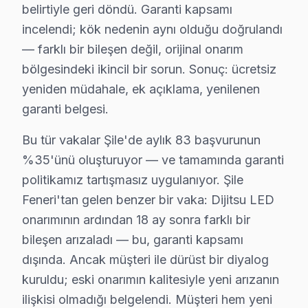
Dijitsu markası, Türkiye’deki tüketicilere çeşitli tele
belirtiyle geri döndü. Garanti kapsamı
Dijitsu’in yeni nesil modelleri, Toshiba tarafından üre
incelendi; kök nedenin aynı olduğu doğrulandı
— farklı bir bileşen değil, orijinal onarım
Şile’deki mahallelerin coğrafi konumu ve ulaşım ağı, t
bölgesindeki ikincil bir sorun. Sonuç: ücretsiz
Sonuç olarak, Şile’deki Dijitsu ekran dağılımı, cihaz y
yeniden müdahale, ek açıklama, yenilenen
Dijitsu Devre Mimarisi: Şile Teknisyen Perspekt
garanti belgesi.
Dijitsu panel'lerde Şile bölgesinden gelen en sık karşıl
Bu tür vakalar Şile'de aylık 83 başvurunun
1.
Güç Kaynağı Problemi
%35'ünü oluşturuyor — ve tamamında garanti
politikamız tartışmasız uygulanıyor. Şile
Teknik adı:
Güç entegresi arızası.
Feneri'tan gelen benzer bir vaka: Dijitsu LED
Fiziksel belirtisi:
TV açılmıyor; güç ışığı yanmıyo
onarımının ardından 18 ay sonra farklı bir
Neden:
A14 güç yönetimi entegresinin tasarım za
bileşen arızaladı — bu, garanti kapsamı
2025 Türkiye fiyatı:
₺500 - ₺700 aralığında bir 
En çok etkilenen model serisi:
DHT serisi, bu so
dışında. Ancak müşteri ile dürüst bir diyalog
kuruldu; eski onarımın kalitesiyle yeni arızanın
2.
Panel Yırtılması
ilişkisi olmadığı belgelendi. Müşteri hem yeni
Teknik adı:
LCD panel hasarı.