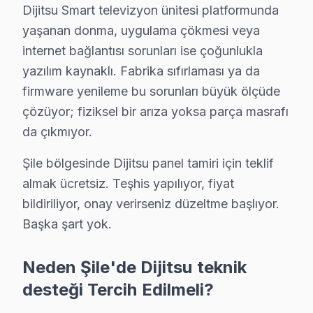
Dijitsu Smart televizyon ünitesi platformunda
Dijitsu Yazılım ve Sistem Desteği: LED TV, Smart TV pl
yaşanan donma, uygulama çökmesi veya
» Şile'e ve çevre mahallelere yerinde servis desteği s
internet bağlantısı sorunları ise çoğunlukla
yazılım kaynaklı. Fabrika sıfırlaması ya da
Dijitsu Servisimizin Kapsamı – Şile ve Yakın İlç
firmware yenileme bu sorunları büyük ölçüde
Şile ve yakın bölgelerde Dijitsu görüntüleme sistemi se
çözüyor; fiziksel bir arıza yoksa parça masrafı
Kapsama alanımız:
da çıkmıyor.
• Şile tüm semtler ve mahalleler
Şile bölgesinde Dijitsu panel tamiri için teklif
• Bitişik ilçelere servis erişimi
almak ücretsiz. Teşhis yapılıyor, fiyat
• Apartman, rezidans ve iş yeri servisi
bildiriliyor, onay verirseniz düzeltme başlıyor.
Şile çevresinde Dijitsu servisi için hemen randevu oluş
Başka şart yok.
Şile'da Aynı Gün Dijitsu Servis – Hızlı Müdahal
Neden Şile'de Dijitsu teknik
Arızalı televizyonlarınız günlük yaşamınızı aksatmasın.
desteği Tercih Edilmeli?
Hızlı servis avantajlarımız: