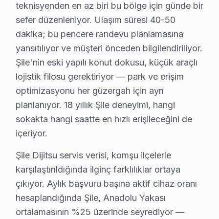
İkinci faktör — Arıza derinliği: Yüzeysel Güç kartı vak
teknisyenden en az biri bu bölge için günde bir
Dördüncü faktör — Parça temini: Stokta hazır bu marka
sefer düzenleniyor. Ulaşım süresi 40-50
18 yıllık Şile servis kronolojisi, Dijitsu görüntüleme s
dakika; bu pencere randevu planlamasına
Orta dönemde (2012-2017) Dijitsu VA Panel LED panel tek
yansıtılıyor ve müşteri önceden bilgilendiriliyor.
Şile'nin eski yapılı konut dokusu, küçük araçlı
Son dönemde (2018-bugün) Dijitsu LED ve OLED/QLED geçi
lojistik filosu gerektiriyor — park ve erişim
Şile servis lojistiği, ilçenin Anadolu Yakası'ndaki kon
optimizasyonu her güzergah için ayrı
İkinci katman — Orta kuşak: Şile Kalesi ve bağlantılı
planlanıyor. 18 yıllık Şile deneyimi, hangi
Üçüncü katman — Dış mahalleler: Şile Plajı ve Şile'nin 
sokakta hangi saatte en hızlı erişileceğini de
Şile Dijitsu servis verisi, komşu ilçelerle karşılaştı
içeriyor.
Arıza profili karşılaştırmasında ise durum farklı: Şile
Şile Dijitsu servis verisi, komşu ilçelerle
Çözüm hızı karşılaştırmasında Şile iyi bir konumda: 2 
karşılaştırıldığında ilginç farklılıklar ortaya
Şile'de bu TV servisimizle tanışmadan önce ve sonrasın
çıkıyor. Aylık başvuru başına aktif cihaz oranı
"Sonra" tablosu şu: Aynı müşteri bizimle iletişime geç
hesaplandığında Şile, Anadolu Yakası
Şile Kalesi mahallesindeki başka bir müşteri Panel arız
ortalamasının %25 üzerinde seyrediyor —