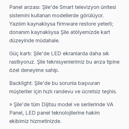
Panel arızası: Şile'de Smart televizyon ünitesi
Şile'de devre kartı onarımında BGA yeniden lehimleme
sistemini kullanan modellerde görülüyor.
• Yazılım ve Firmware Yükseltmesi
Yazılım kaynaklıysa firmware restore yeterli;
Smart TV yazılım sorunlarını, firmware güncellemele
donanım kaynaklıysa Şile atölyemizde kart
• Şile'de Sürekli Eğitim Programları
düzeyinde müdahale.
Yazılım güncellemesinden chip-level tamire kadar her
Güç kartı: Şile'de LED ekranlarda daha sık
» Teknik yetkinlik ile güvenilirliği bir arada sunuyoruz. 
rastlıyoruz. Şile teknisyenlerimiz bu arıza tipine
Şile'de televizyon servis ihtiyacınız için, güvenilir ve
özel deneyime sahip.
Şile Dijitsu servis Merkezi
Backlight: Şile'de bu sorunla başvuran
Şile Dijitsu uzman ekibimiz, Şile bölge genelinde profesy
müşteriler için hızlı randevu ve ücretsiz teşhis.
Şile'de Dijitsu servis talebiniz için bizi arayabilirsini
» Şile'de tüm Dijitsu model ve serilerinde VA
Şile'de Dijitsu teknik destek hizmetimiz TV arızalarını
Panel, LED panel teknolojilerine hakim
Şile Dijitsu servis ekibi olarak, Şile'de Dijitsu görüntü
ekibimiz hizmetinizde.