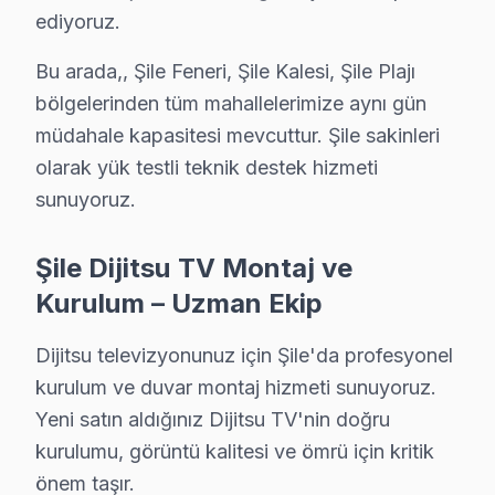
• Resmi fatura + garanti belgesi (kağıt/dijital)
ediyoruz.
Şile'de garanti süreci nasıl işler?
Bu arada,, Şile Feneri, Şile Kalesi, Şile Plajı
Onarım bittikten sonra Şile servisimizde imzalı garanti b
bölgelerinden tüm mahallelerimize aynı gün
Şile'da Dijitsu servisi sonrası güvende olun.
müdahale kapasitesi mevcuttur. Şile sakinleri
olarak yük testli teknik destek hizmeti
Fiyat Politikamız: Sürpriz Yok, Güven Var
sunuyoruz.
Şile'de fiyat konusunda şeffaflık ilkemizdir. Şile müşter
Şile'de arıza tespiti: Ücretsiz. Herhangi bir ön ücret al
Şile Dijitsu TV Montaj ve
Şile'de onaysız işlem yok: Fiyat teklifi sunulduktan s
Kurulum – Uzman Ekip
Şile garantili fiyat: Şile servisimizde teklif edilen fiyat s
Şile'de ödeme seçenekleri: Nakit, kredi kartı, havale,
Dijitsu televizyonunuz için Şile'da profesyonel
kurulum ve duvar montaj hizmeti sunuyoruz.
» Şile'de Dijitsu akıllı TV tamir fiyatı öğrenmek için ücr
Yeni satın aldığınız Dijitsu TV'nin doğru
Dijitsu Servisi Garanti ve Sonrası Destek
kurulumu, görüntü kalitesi ve ömrü için kritik
önem taşır.
Şile Dijitsu TV Servis Garanti Belgesi - 1 Yıl Parça Güvencesi