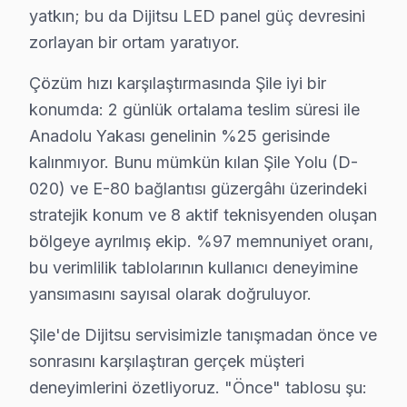
• Termal kamera ve osiloskop kullanarak arızalı bileşe
yatkın; bu da Dijitsu LED panel güç devresini
Bu arada,, Şile Feneri, Şile Kalesi, Şile Plajı bölgeler
zorlayan bir ortam yaratıyor.
Çözüm hızı karşılaştırmasında Şile iyi bir
Şile Dijitsu TV Montaj ve Kurulum – Uzman Eki
konumda: 2 günlük ortalama teslim süresi ile
Dijitsu televizyonunuz için Şile'da profesyonel kurulum
Anadolu Yakası genelinin %25 gerisinde
Kurulum hizmetlerimiz kapsamında:
kalınmıyor. Bunu mümkün kılan Şile Yolu (D-
• Şile'de motorlu döner braket montajı ve ayarı
020) ve E-80 bağlantısı güzergâhı üzerindeki
• Şile servisimizde kablo kanalı ile estetik kurulum
stratejik konum ve 8 aktif teknisyenden oluşan
• Şile'de Wi-Fi optimizasyonu ve yayın ayarları
bölgeye ayrılmış ekip. %97 memnuniyet oranı,
bu verimlilik tablolarının kullanıcı deneyimine
• Şile servisimizde oyun konsolu ve harici cihaz bağlan
yansımasını sayısal olarak doğruluyor.
• Şile'de uzaktan kumanda programlama
Şile'da aynı gün TV kurulum randevusu için bizi arayın
Şile'de Dijitsu servisimizle tanışmadan önce ve
sonrasını karşılaştıran gerçek müşteri
Şile Dijitsu TV Bakım Hizmeti – Arızaları Önley
deneyimlerini özetliyoruz. "Önce" tablosu şu: