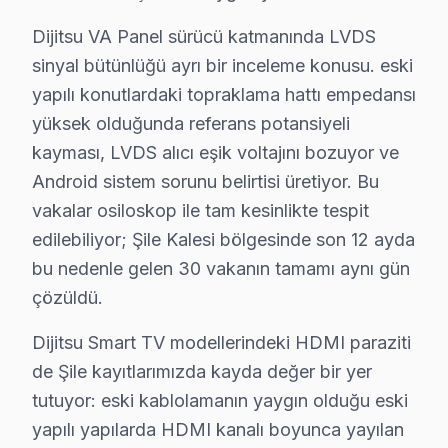
· Kartal Dijitsu
· Maltepe Dijitsu
Dijitsu VA Panel sürücü katmanında LVDS
sinyal bütünlüğü ayrı bir inceleme konusu. eski
· Pendik Dijitsu
· Sancaktepe Dijitsu
yapılı konutlardaki topraklama hattı empedansı
yüksek olduğunda referans potansiyeli
Şile Diğer Marka Servisleri
kayması, LVDS alıcı eşik voltajını bozuyor ve
· Şile Sony
· Şile Philips
Android sistem sorunu belirtisi üretiyor. Bu
vakalar osiloskop ile tam kesinlikte tespit
· Şile Hi-Level
· Şile iFFALCON
edilebiliyor; Şile Kalesi bölgesinde son 12 ayda
bu nedenle gelen 30 vakanın tamamı aynı gün
· Şile Samsung
· Şile LG
çözüldü.
· Şile Panasonic
· Şile Toshiba
Dijitsu Smart TV modellerindeki HDMI paraziti
de Şile kayıtlarımızda kayda değer bir yer
tutuyor: eski kablolamanın yaygın olduğu eski
yapılı yapılarda HDMI kanalı boyunca yayılan