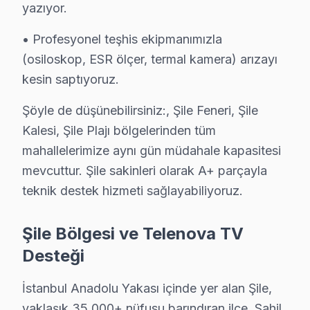
Telenova televizyonları, geniş bir model yelpazesine s
yazıyor.
Şile, doğal güzellikleri ve deniz manzarası ile bilinen 
• Profesyonel teşhis ekipmanımızla
Belirli gözlemler neticesinde, Şile'de en çok kullanıla
(osiloskop, ESR ölçer, termal kamera) arızayı
kesin saptıyoruz.
Telenova Devre Mimarisi: Şile Teknisyen Persp
Şöyle de düşünebilirsiniz:, Şile Feneri, Şile
Şile bölgesinden gelen Telenova televizyonlarına ait en 
Kalesi, Şile Plajı bölgelerinden tüm
1.
Backlight Arızası
mahallelerimize aynı gün müdahale kapasitesi
Fiziksel Belirti: Ekranda belirli bölgelerin karar
mevcuttur. Şile sakinleri olarak A+ parçayla
Neden: Telenova'nın bazı modellerinde, arka ayd
teknik destek hizmeti sağlayabiliyoruz.
2025 Türkiye Fiyatı: ₺800 - ₺1200 aralığında.
Etkilenen Modeller: Telenova A serisi (örn. A32
Şile Bölgesi ve Telenova TV
2.
Anakart Arızası
Desteği
Fiziksel Belirti: Cihazın açılmaması veya ses ile
Neden: Ana işlemci chip'inin yetersiz soğutulmas
İstanbul Anadolu Yakası içinde yer alan Şile,
2025 Türkiye Fiyatı: ₺1500 - ₺2500 aralığında.
yaklaşık 35.000+ nüfusu barındıran ilçe, Sahil,