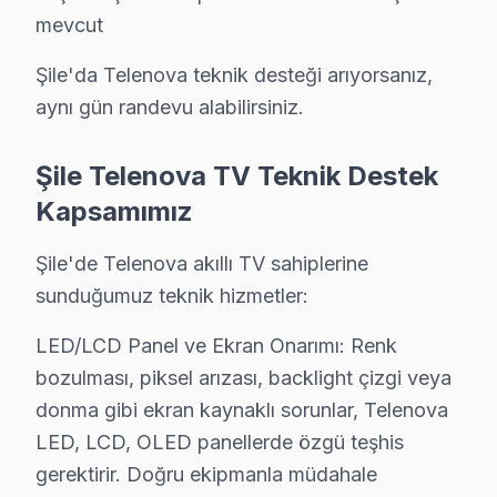
C: Şile'de Telenova 4K modeli modelinde yazılım güncel
mevcut
S: Şile'de Telenova televizyon ünitesi Smart arayüzü 
C: Şile servisimize başvurmadan önce şunları deneyin: 
Şile'da Telenova teknik desteği arıyorsanız,
aynı gün randevu alabilirsiniz.
Şile'de Telenova Hizmete Nasıl Ulaşılır?
Şile'de Telenova televizyon servis ihtiyacınız için Şi
Şile Telenova TV Teknik Destek
Telefon: 0850 811 14 36
Kapsamımız
• Şile'de aynı gün bu cihaz televizyon randevu
Şile'de Telenova akıllı TV sahiplerine
• Belirlenen saatte uzman Telenova teknisyeni Şile'ye 
sunduğumuz teknik hizmetler:
• Şile genelinde hızlı ve profesyonel Telenova televiz
LED/LCD Panel ve Ekran Onarımı: Renk
Şile'de Yerinde Telenova Televizyon Servis Avantajları: 
bozulması, piksel arızası, backlight çizgi veya
Şile Feneri, Şile Kalesi, Şile Plajı bölgelerinden 15 da
donma gibi ekran kaynaklı sorunlar, Telenova
Arayın, emin olun, sonra karar verin. 0850 811 14 36
LED, LCD, OLED panellerde özgü teşhis
gerektirir. Doğru ekipmanla müdahale
Şile Telenova Televizyon Servisi İçin Güvenili