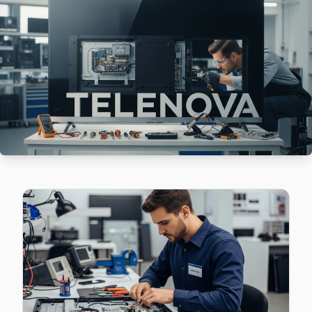
Telenova marka TV'niz Hacıahmetli'de çalışmıyorsa teknik e
Hacıahmetli Telenova Açılmıyor Arıza →
Karakiraz Telenova Servis
Şile'da Karakiraz bölgesindeki Telenova kullanıcılarına not
Şile Telenova Servis →
Kömürcüoda Telenova Servis
Şile'da Kömürcüoda mahallesi Telenova TV servisi için kap
Kömürcüoda Telenova Anakart Tamiri →
Meşrutiyet Telenova Servis
Meşrutiyet'de Telenova TV ekran değişimi gerekebilir mi? Ş
Meşrutiyet Telenova Anakart Tamiri →
Ormanlı Telenova Servis
Ormanlı'de Telenova TV ses ama görüntü yok sorununu genell