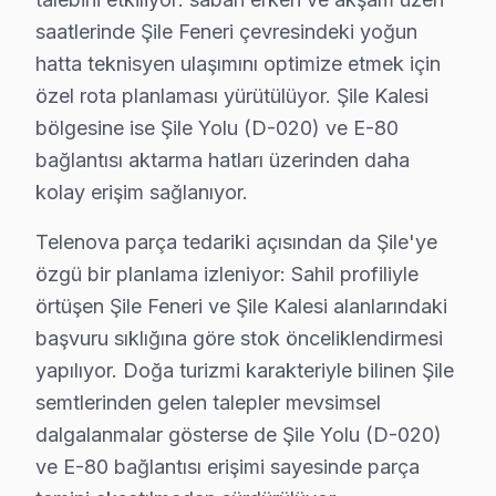
Çoğu arıza
yerinde tamir
edilir — TV'nizi taşımanıza gerek 
saatlerinde Şile Feneri çevresindeki yoğun
Garanti var mı?
hatta teknisyen ulaşımını optimize etmek için
Evet. Şile'de tüm işlemlere
6 ay işçilik + 1–2 yıl orijinal p
özel rota planlaması yürütülüyor. Şile Kalesi
bölgesine ise Şile Yolu (D-020) ve E-80
bağlantısı aktarma hatları üzerinden daha
Şile Telenova Servis Sonuç
kolay erişim sağlanıyor.
Şile'de Telenova görüntüleme sistemi arızanız için özet: 
Telenova parça tedariki açısından da Şile'ye
Fabrika Servis — 2009'dan beri Anadolu Yakası'nın güv
özgü bir planlama izleniyor: Sahil profiliyle
0850 811 14 36 — Şile için şimdi arayın.
örtüşen Şile Feneri ve Şile Kalesi alanlarındaki
başvuru sıklığına göre stok önceliklendirmesi
yapılıyor. Doğa turizmi karakteriyle bilinen Şile
semtlerinden gelen talepler mevsimsel
Şile'de Telenova Televizyon Hizmetleri Hak
dalgalanmalar gösterse de Şile Yolu (D-020)
Şile bölgesinde Telenova arızası yaşıyorsanız, Şile Telenova
ve E-80 bağlantısı erişimi sayesinde parça
Şunu da belirtelim: Yıllar içinde Şile genelinde edindiğimi