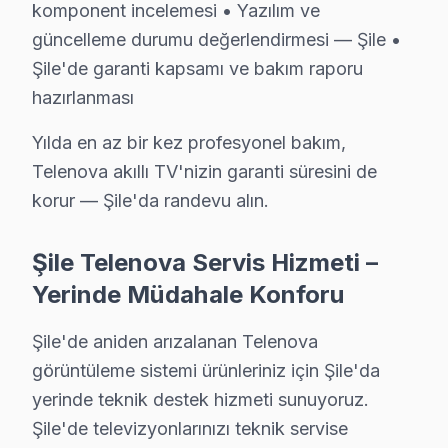
komponent incelemesi • Yazılım ve
Şile Telenova TV Tamir Garantisi – Yazılı Taa
güncelleme durumu değerlendirmesi — Şile •
Telenova TV Servis Garanti Belgesi – Yazılı ve İmzalı Güvence
Şile'de garanti kapsamı ve bakım raporu
Şile'de Telenova servis hizmetlerimizde sunduğumuz gar
hazırlanması
Şile garanti kapsamımız — Şile servisimizde geçerli şart
Yılda en az bir kez profesyonel bakım,
• Şile'de işçilik garantisi: 2 yıl
Telenova akıllı TV'nizin garanti süresini de
• Şile servisimizde yedek parça garantisi: 2 yıl (orijinal
korur — Şile'da randevu alın.
• Şile'de aynı arızanın tekrarında ücretsiz müdahale
• Şile servisimizde garanti belgesi ve fatura ile kayıt al
Şile Telenova Servis Hizmeti –
Şile'de garanti dışı durumlar: Kullanıcı kaynaklı hasarla
Yerinde Müdahale Konforu
Şile Merkezli Telenova Teknik servis Bölgesi
Şile'de aniden arızalanan Telenova
görüntüleme sistemi ürünleriniz için Şile'da
Geniş servis ağımızla Şile ve çevre ilçelerde Telenova
yerinde teknik destek hizmeti sunuyoruz.
Hizmet bölgelerimiz:
Şile'de televizyonlarınızı teknik servise
• Şile merkez ve Şile'nin tüm mahalleleri