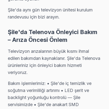
• Şile'de garanti kapsamı ve bakım raporu hazırlanma
Şile'da aynı gün televizyon ünitesi kurulum
Yılda en az bir kez profesyonel bakım, Telenova akıllı 
randevusu için bizi arayın.
Şile Telenova Servis Hizmeti – Yerinde Müdah
Şile'da Telenova Önleyici Bakım
Şile'de aniden arızalanan Telenova görüntüleme sistemi 
– Arıza Öncesi Önlem
Şile'de yerinde servis avantajları:
• Şile'de aynı gün servis randevusu
Televizyon arızalarının büyük kısmı ihmal
• Şile'de taşıma masrafı ve riski yok
edilen bakımdan kaynaklanır. Şile'da Telenova
ürünleriniz için önleyici bakım hizmeti
• Şile'de arıza anında teşhis ve müdahale
veriyoruz.
• Şile servisimizde orijinal yedek parça ile hizmet
• Şile'de 2 yıl işçilik garantisi
Bakım işlemlerimiz: • Şile'de iç temizlik ve
Şile'da Telenova yetkili servis kalitesinde hizmet alın, Ş
soğutma verimliliği artırımı • LED şerit ve
backlight yoğunluğu kontrolü — Şile
Şile'da Telenova TV Yedek Parçası – Hızlı Ted
servisimizde • Şile'de anakart SMD