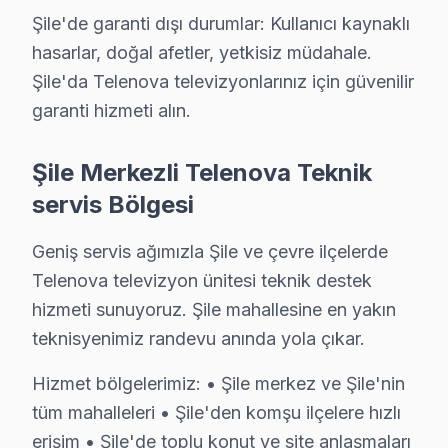
C: Şile servisimizde müşterinin sorunu dinleyip, akıllı 
Şile'de garanti dışı durumlar: Kullanıcı kaynaklı
S: Şile'de ekran donması ya da bulanıklık neden olur?
hasarlar, doğal afetler, yetkisiz müdahale.
C: Panel teknolojisine, LED aydınlatma sistemine, T-Con
Şile'da Telenova televizyonlarınız için güvenilir
S: Şile'de LED TV açılıp kapanması ne gösteriyor?
garanti hizmeti alın.
C: Standby sorunudur. Güç kartı arızası, anakart kapasit
S: "Turuncu ışık yanıyor ama görüntüleme sistemi aç
Şile Merkezli Telenova Teknik
C: Standby modu çalışıyor ama ana devre sorun yaşıyo
servis Bölgesi
S: Şile'de WiFi/Ethernet bağlanmıyor sorunu ne tür?
Geniş servis ağımızla Şile ve çevre ilçelerde
C: Smart televizyon paneli'lerde ağ modülü arızası, ya
Telenova televizyon ünitesi teknik destek
S: Şile'de hangi arızalarda tamir yapılır, hangilerde pane
hizmeti sunuyoruz. Şile mahallesine en yakın
C: Panel piksel arızası, dallanma, tam kararma durumları
teknisyenimiz randevu anında yola çıkar.
S: Şile'de Telenova televizyon'lerde en sık karşılaşıl
Hizmet bölgelerimiz: • Şile merkez ve Şile'nin
C: Şile servisimizde Telenova yazılım güncelleme sorunu
tüm mahalleleri • Şile'den komşu ilçelere hızlı
S: Şile'de Telenova 4K modeli modelinde hangi arızala
erişim • Şile'de toplu konut ve site anlaşmaları