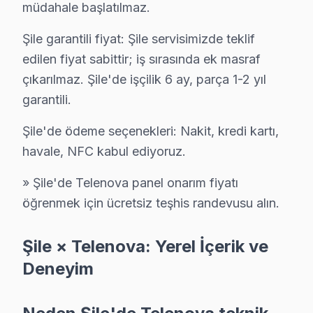
müdahale başlatılmaz.
· Kartal Telenova
· Maltepe Telenova
Şile garantili fiyat: Şile servisimizde teklif
· Pendik Telenova
· Sancaktepe Telenova
edilen fiyat sabittir; iş sırasında ek masraf
çıkarılmaz. Şile'de işçilik 6 ay, parça 1-2 yıl
Şile Diğer Marka Servisleri
garantili.
· Şile Sony
· Şile Philips
Şile'de ödeme seçenekleri: Nakit, kredi kartı,
havale, NFC kabul ediyoruz.
· Şile Hi-Level
· Şile iFFALCON
» Şile'de Telenova panel onarım fiyatı
· Şile Samsung
· Şile LG
öğrenmek için ücretsiz teşhis randevusu alın.
· Şile Panasonic
· Şile Toshiba
Şile × Telenova: Yerel İçerik ve
Deneyim