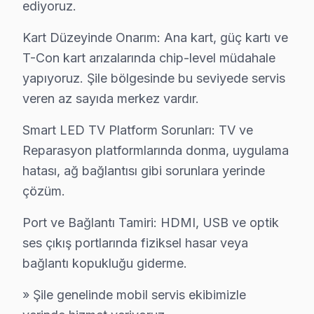
ediyoruz.
Şile bölgesinde Telenova televizyonunuz arızalandığınd
Şile'deki Tecrübemiz: Şile ve yakın çevrede yılların T
Kart Düzeyinde Onarım: Ana kart, güç kartı ve
T-Con kart arızalarında chip-level müdahale
Şile Servis Güvencesi: Şile'de gerçekleştirilen her Tel
yapıyoruz. Şile bölgesinde bu seviyede servis
Şile Telenova Sertifikalı Kadro: Telenova yetkili standar
veren az sayıda merkez vardır.
Şile'de İtibar: Şile ve çevresinde tercih edilen Teleno
Arayın, emin olun, sonra karar verin. 0850 811 14 36
Smart LED TV Platform Sorunları: TV ve
Reparasyon platformlarında donma, uygulama
Uzman Telenova Teknisyen Ekibimiz
hatası, ağ bağlantısı gibi sorunlara yerinde
Şile Telenova Hizmet'in başarısı, Şile ekibimizin profes
çözüm.
• Şile'de Telenova Yetkili Hizmet Sertifikasyonu
Port ve Bağlantı Tamiri: HDMI, USB ve optik
Şile teknisyenlerimiz Telenova tarafından resmi eğitim a
ses çıkış portlarında fiziksel hasar veya
• Şile'de BGA ve SMD Lehimleme Uzmanlığı
bağlantı kopukluğu giderme.
Şile'de devre kartı onarımında BGA yeniden lehimleme
» Şile genelinde mobil servis ekibimizle
• Yazılım ve Firmware Yükseltmesi