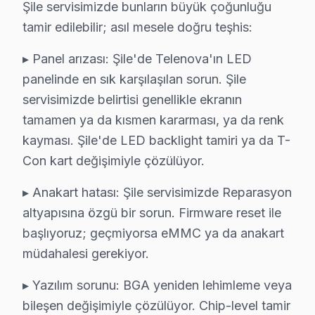
Şile servisimizde bunların büyük çoğunluğu
Etkilenen Modeller: Telenova E serisi (örn. E74
tamir edilebilir; asıl mesele doğru teşhis:
Bu teknik sorunlar, Telenova televizyonlarının devre mim
▸ Panel arızası: Şile'de Telenova'ın LED
Telenova Anakart ve Panel Sorunları: Teknik A
panelinde en sık karşılaşılan sorun. Şile
servisimizde belirtisi genellikle ekranın
Balibey'de Telenova TV Servisi
tamamen ya da kısmen kararması, ya da renk
Balibey mahallesi, tarihsel yapıları ve eski binaları il
kayması. Şile'de LED backlight tamiri ya da T-
Con kart değişimiyle çözülüyor.
Çayırçeşme'de Telenova TV Servisi
Çayırçeşme mahallesi, modern yerleşim alanları ile dikk
▸ Anakart hatası: Şile servisimizde Reparasyon
altyapısına özgü bir sorun. Firmware reset ile
Darlık'ta Telenova TV Servisi
başlıyoruz; geçmiyorsa eMMC ya da anakart
Darlık mahallesi, doğayla iç içe olan bir yaşam alanı s
müdahalesi gerekiyor.
Doğancılı'da Telenova TV Servisi
▸ Yazılım sorunu: BGA yeniden lehimleme veya
bileşen değişimiyle çözülüyor. Chip-level tamir
Doğancılı mahallesi, hem eski hem de yeni yapıları barı