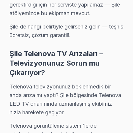
gerektirdiği için her serviste yapılamaz — Şile
Göksu'da Telenova TV Servisi
atölyemizde bu ekipman mevcut.
Göksu mahallesi, doğal güzellikleri ile tanınan bir böl
Şile'de hangi belirtiyle gelirseniz gelin — teşhis
Hacıahmetli'de Telenova TV Servisi
ücretsiz, çözüm garantili.
Hacıahmetli mahallesinde, Telenova ekran kullanıcıları 
Şile Telenova TV Arızaları –
Karakiraz'da Telenova TV Servisi
Televizyonunuz Sorun mu
Karakiraz mahallesi, sakin bir yaşam sunan bir yerleşim
Çıkarıyor?
Kömürcüoda'da Telenova TV Servisi
Telenova televizyonunuz beklenmedik bir
Kömürcüoda mahallesi, doğal bir atmosfer sunmakla bera
anda arıza mı yaptı? Şile bölgesinde Telenova
LED TV onarımında uzmanlaşmış ekibimiz
Meşrutiyet'te Telenova TV Servisi
hızla harekete geçiyor.
Meşrutiyet mahallesi, hem tarihi hem de modern yapılarl
Telenova görüntüleme sistemi'lerde
Ormanlı'da Telenova TV Servisi