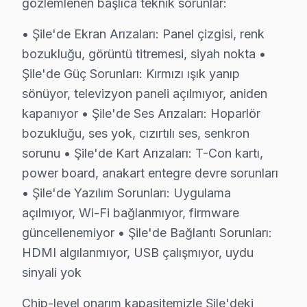
gözlemlenen başlıca teknik sorunlar:
Ormanlı mahallesi, doğayla iç içe bir yaşam sunarken Te
• Şile'de Ekran Arızaları: Panel çizgisi, renk
bozukluğu, görüntü titremesi, siyah nokta •
Sahilköy'de Telenova TV Servisi
Şile'de Güç Sorunları: Kırmızı ışık yanıp
Sahilköy mahallesi, deniz manzarası ile birlikte Telenov
sönüyor, televizyon paneli açılmıyor, aniden
Satıköy'de Telenova TV Servisi
kapanıyor • Şile'de Ses Arızaları: Hoparlör
bozukluğu, ses yok, cızırtılı ses, senkron
Satıköy mahallesi, sakin bir ortam sunarken Telenova tel
sorunu • Şile'de Kart Arızaları: T-Con kartı,
Soğuksu'da Telenova TV Servisi
power board, anakart entegre devre sorunları
Soğuksu mahallesi, özellikle doğasıyla dikkat çeken bi
• Şile'de Yazılım Sorunları: Uygulama
açılmıyor, Wi-Fi bağlanmıyor, firmware
Şile Merkez'de Telenova TV Servisi
güncellenemiyor • Şile'de Bağlantı Sorunları:
Şile Merkez, yoğun yaşam alanları ve ticari işletmeler 
HDMI algılanmıyor, USB çalışmıyor, uydu
sinyali yok
Üsküplü'de Telenova TV Servisi
Üsküplü mahallesi sakinleri, Telenova TV servisi alırke
Chip-level onarım kapasitemizle Şile'deki