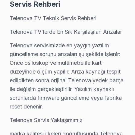
Servis Rehberi
Cevabımız şuydu: "Teşhisi ücretsiz yapıyoruz. Fiyatı sö
Telenova TV Teknik Servis Rehberi
Şile'da Fabrika Servis böyle çalışıyor.
Telenova TV'lerde En Sık Karşılaşılan Arızalar
Fiyat Politikamız: Sürpriz Yok, Güven Var
Telenova servisimizde en yaygın yazılım
Şile'de fiyat konusunda şeffaflık ilkemizdir. Şile müşter
güncelleme sorunu arızaları şu şekilde işlenir:
Şile'de arıza tespiti: Ücretsiz. Herhangi bir ön ücret al
Önce osiloskop ve multimetre ile kart
Şile'de onaysız işlem yok: Fiyat teklifi sunulduktan s
düzeyinde ölçüm yapılır. Arıza kaynağı tespit
Şile garantili fiyat: Şile servisimizde teklif edilen fiyat s
edildikten sonra orijinal Telenova yedek parça
Şile'de ödeme seçenekleri: Nakit, kredi kartı, havale,
ile değişim gerçekleştirilir. Yazılım kaynaklı
» Şile'de Telenova panel onarım fiyatı öğrenmek için ü
sorunlarda firmware güncelleme veya fabrika
reset denenir.
Şile × Telenova: Yerel İçerik ve Deneyim
Telenova Servis Yaklaşımımız
Neden Şile'de Telenova teknik desteği Tercih 
marka kalitesi ilkeleri doğrultusunda Telenova