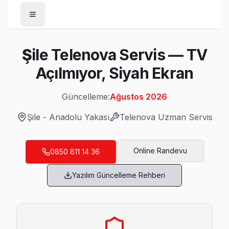
Anasayfa
Şile Telenova Servis — TV
/
Şile
Açılmıyor, Siyah Ekran
/
Telenova
Güncelleme:
Ağustos 2026
Son Güncelleme:
Ağustos 2026
Şile
-
Anadolu Yakası
Telenova
Uzman Servis
Online Randevu
0850 811 14 36
Şile'da Mahalle Mahalle Telenova TV Servi
Yazılım Güncelleme Rehberi
Balibey Telenova Servis
Şile'da Balibey mahallesi Telenova kullanıcıları arıza son
Balibey Telenova Anakart Tamiri →