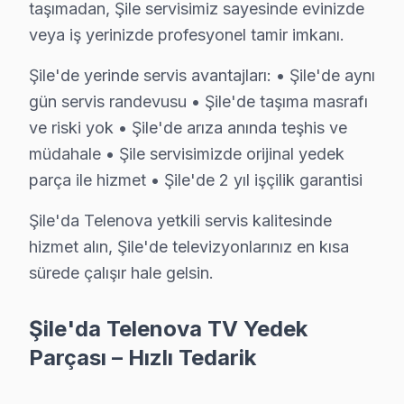
taşımadan, Şile servisimiz sayesinde evinizde
• Şile'den komşu ilçelere hızlı erişim
veya iş yerinizde profesyonel tamir imkanı.
• Şile'de toplu konut ve site anlaşmaları mevcut
Şile'de yerinde servis avantajları: • Şile'de aynı
Şile'da Telenova teknik desteği arıyorsanız, aynı gün ra
gün servis randevusu • Şile'de taşıma masrafı
Şile Telenova TV Teknik Destek Kapsamımız
ve riski yok • Şile'de arıza anında teşhis ve
müdahale • Şile servisimizde orijinal yedek
Şile'de Telenova akıllı TV sahiplerine sunduğumuz tekn
parça ile hizmet • Şile'de 2 yıl işçilik garantisi
LED/LCD Panel ve Ekran Onarımı: Renk bozulması, piks
Kart Düzeyinde Onarım: Ana kart, güç kartı ve T-Con k
Şile'da Telenova yetkili servis kalitesinde
hizmet alın, Şile'de televizyonlarınız en kısa
Smart LED TV Platform Sorunları: TV ve Reparasyon p
sürede çalışır hale gelsin.
Port ve Bağlantı Tamiri: HDMI, USB ve optik ses çıkış
» Şile genelinde mobil servis ekibimizle yerinde hizmet
Şile'da Telenova TV Yedek
Telenova Servisi Garanti ve Sonrası Destek
Parçası – Hızlı Tedarik
Şile Telenova TV Servis Garanti Belgesi - 1 Yıl Parça Güvences