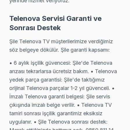
yerinde hizmet veriyoruz.
Android, Google televizyon, Tizen, webOS gibi işletim s
• Şile'de Sürekli Eğitim Programları
Telenova Servisi Garanti ve
Her yıl marka sertifikasyon programlarına katılarak tek
Sonrası Destek
» Her teknik işlem, titizlik ve şeffaflık ilkesiyle yürütü
Şile'de televizyon servis ihtiyacınız için, güvenilir ve
Şile Telenova TV müşterilerimize verdiğimiz
söz belgeye dökülür. Şile garanti kapsamı:
Şile Telenova servis Merkezi
• 6 aylık işçilik güvencesi: Şile'de Telenova
Şile Telenova uzman ekibimiz, Şile bölge genelinde prof
arızası tekrarlarsa ücretsiz bakım. • Telenova
Şile'de Telenova servis talebiniz için bizi arayabilirsi
yedek parça garantisi: Şile'de taktığımız
Şile'de Telenova teknik destek hizmetimiz TV arızaları
orijinal Telenova parçalar 1-2 yıl güvenceli. •
Şile Telenova servis ekibi olarak, Şile'de Telenova tele
İmzalı Telenova garanti belgesi: Şile servis
çıkışında imzalı belge verilir. • Telenova TV
Şile Telenova Servis Deneyimimiz: Rakamlar 
tamiri sonrası işçilik garantimiz eksiksiz
2009'dan bu yana Anadolu Yakası'nda Telenova TV tamir
uygulanır. • Şile Telenova sonrası destek: