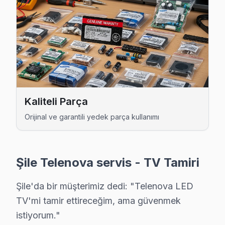
Üsküplü Telenova Servis
Üsküplü'de Telenova TV ekran değişimi gerekebilir mi? Şile
Şile Telenova Servis →
Şile Telenova TV Servis Hizmet Bölgesi
Şile bölgesine kapıya gelen Telenova TV tamir servisi hizmetimi
Kaliteli Parça
Orijinal ve garantili yedek parça kullanımı
Şile Telenova servis - TV Tamiri
Şile'da bir müşterimiz dedi: "Telenova LED
TV'mi tamir ettireceğim, ama güvenmek
istiyorum."