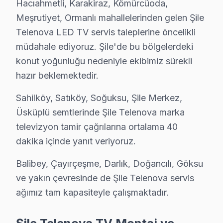
Hacıahmetli, Karakiraz, Kömürcüoda,
6. Tüm fonksiyonlar kapsamlı test edilir; garanti belgesi 
Meşrutiyet, Ormanlı mahallelerinden gelen Şile
Telenova televizyon paneli Bakım Tavsiyeleri
Telenova LED TV servis taleplerine öncelikli
bu marka televizyon'ler için en yaygın kullanıcı hatas
müdahale ediyoruz. Şile'de bu bölgelerdeki
bu cihaz televizyon ünitesi'niz arızalandığında verile
konut yoğunluğu nedeniyle ekibimiz sürekli
Telenova güvenilirliği standartlarında Telenova servisi
hazır beklemektedir.
Şile'de Mahalle Telenova Servis Hizmeti
Sahilköy, Satıköy, Soğuksu, Şile Merkez,
Üsküplü semtlerinde Şile Telenova marka
Telenova akıllı TV arıza servisimiz Şile'nin her köşesin
televizyon tamir çağrılarına ortalama 40
Hacıahmetli, Karakiraz, Kömürcüoda, Meşrutiyet, Orman
dakika içinde yanıt veriyoruz.
Sahilköy, Satıköy, Soğuksu, Şile Merkez, Üsküplü semt
Balibey, Çayırçeşme, Darlık, Doğancılı, Göksu ve yakın
Balibey, Çayırçeşme, Darlık, Doğancılı, Göksu
ve yakın çevresinde de Şile Telenova servis
Şile Telenova TV Montaj ve Kurulum – Uzman 
ağımız tam kapasiteyle çalışmaktadır.
Telenova televizyonunuz için Şile'da profesyonel kurul
Kurulum hizmetlerimiz kapsamında: