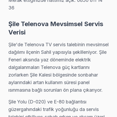
Şile bölgesinde Telenova TV için 4808+ onarım tamamla
Merak ettiğinizde hattımız açık. 0850 811 14
36
Telenova markasında 11 yıllık özel deneyimimiz, 332+ f
Telenova'a özgü gözlemimiz: TV teknolojisini kullanan
Şile Telenova Mevsimsel Servis
Şile bölgesine özgü not: Turizm yapısıyla bilinen Şile
Verisi
Garanti politikamız: İşçilik 24 ay, parça 36 ay. Sözlü değ
Şile'de Telenova TV servis talebinin mevsimsel
Şile Telenova Servisimizin Hizmet Verdiği Mah
dağılımı ilçenin Sahil yapısıyla şekilleniyor. Şile
Şile'da Telenova televizyon servisi arıyorsanız, hangi
Feneri aksında yaz döneminde elektrik
dalgalanmaları Telenova güç kartlarını
zorlarken Şile Kalesi bölgesinde sonbahar
Telenova TV Tamirinde Bilmeniz Gerekenle
aylarındaki artan kullanım süresi panel
ısınmasına bağlı sorunları ön plana çıkarıyor.
Telenova TV ekranı karardı, ne yapmalıyım?
Şile'de backlight (arka aydınlatma) arızası veya panel soru
Şile Yolu (D-020) ve E-80 bağlantısı
güzergahındaki trafik yoğunluğu da servis
Yerinde tamir mi yapıyorsunuz, yoksa TV götürme
talebini etkiliyor: sabah erken ve akşam üzeri