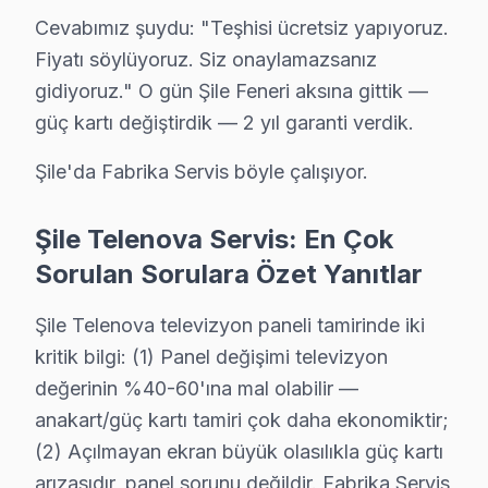
Cevabımız şuydu: "Teşhisi ücretsiz yapıyoruz.
Fiyatı söylüyoruz. Siz onaylamazsanız
gidiyoruz." O gün Şile Feneri aksına gittik —
güç kartı değiştirdik — 2 yıl garanti verdik.
Şile'da Fabrika Servis böyle çalışıyor.
Telenova Uzman Teknisyen Ekibi — Şile
Şile Telenova Servis: En Çok
Serkan Y. — Telenova Servis Uzmanı
Sorulan Sorulara Özet Yanıtlar
13 yıllık Telenova TV tamir deneyimi. Şile ve çevre ilçelere
· Telenova fabrika servis sertifikası
Şile Telenova televizyon paneli tamirinde iki
· Orijinal ve OEM yedek parça tedarikçisi
kritik bilgi: (1) Panel değişimi televizyon
· 2010'dan günümüze tüm Telenova modelleri
değerinin %40-60'ına mal olabilir —
anakart/güç kartı tamiri çok daha ekonomiktir;
Şile Servis İstatistikleri
(2) Açılmayan ekran büyük olasılıkla güç kartı
· Şile'de
510+
Telenova TV tamiri
arızasıdır, panel sorunu değildir. Fabrika Servis
· Müşteri memnuniyeti
%97