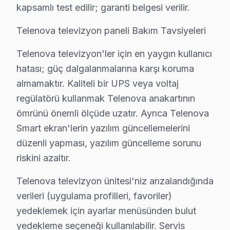
kapsamlı test edilir; garanti belgesi verilir.
Şile'de hangi belirtiyle gelirseniz gelin — teşhis ücretsi
Telenova televizyon paneli Bakım Tavsiyeleri
Şile Telenova TV Arızaları – Televizyonunuz 
Telenova televizyon'ler için en yaygın kullanıcı
Telenova televizyonunuz beklenmedik bir anda arıza m
hatası; güç dalgalanmalarına karşı koruma
Telenova görüntüleme sistemi'lerde gözlemlenen başlı
almamaktır. Kaliteli bir UPS veya voltaj
• Şile'de Ekran Arızaları: Panel çizgisi, renk bozukluğ
regülatörü kullanmak Telenova anakartının
• Şile'de Güç Sorunları: Kırmızı ışık yanıp sönüyor, t
ömrünü önemli ölçüde uzatır. Ayrıca Telenova
• Şile'de Ses Arızaları: Hoparlör bozukluğu, ses yok, 
Smart ekran'lerin yazılım güncellemelerini
• Şile'de Kart Arızaları: T-Con kartı, power board, an
düzenli yapması, yazılım güncelleme sorunu
riskini azaltır.
• Şile'de Yazılım Sorunları: Uygulama açılmıyor, Wi-
• Şile'de Bağlantı Sorunları: HDMI algılanmıyor, USB ç
Telenova televizyon ünitesi'niz arızalandığında
Chip-level onarım kapasitemizle Şile'deki Telenova TV'le
verileri (uygulama profilleri, favoriler)
yedeklemek için ayarlar menüsünden bulut
Telenova TV Teknik Rehberi: Panel, Teşhis ve 
yedekleme seçeneği kullanılabilir. Servis