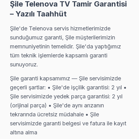
Şile Telenova TV Tamir Garantisi
Şile Telenova TV müşterilerimize verdiğimiz söz belgey
– Yazılı Taahhüt
• 6 aylık işçilik güvencesi: Şile'de Telenova arızası tek
• Telenova yedek parça garantisi: Şile'de taktığımız ori
Şile'de Telenova servis hizmetlerimizde
• İmzalı bu cihaz garanti belgesi: Şile servis çıkışında im
sunduğumuz garanti, Şile müşterilerimizin
• Telenova TV tamiri sonrası işçilik garantimiz eksiksiz
memnuniyetinin temelidir. Şile'da yaptığımız
• Şile Telenova sonrası destek: Merak ettiğinizde hatt
tüm teknik işlemlerde kapsamlı garanti
sunuyoruz.
Şile Telenova Mevsimsel Servis Verisi
Şile garanti kapsamımız — Şile servisimizde
Şile'de Telenova TV servis talebinin mevsimsel dağılımı
geçerli şartlar: • Şile'de işçilik garantisi: 2 yıl •
Şile Yolu (D-020) ve E-80 bağlantısı güzergahındaki tr
Şile servisimizde yedek parça garantisi: 2 yıl
Telenova parça tedariki açısından da Şile'ye özgü bir p
(orijinal parça) • Şile'de aynı arızanın
tekrarında ücretsiz müdahale • Şile
Şile Telenova TV Servisi – Sık Sorulan Sorular
servisimizde garanti belgesi ve fatura ile kayıt
S: Şile'de arıza tespit nasıl yapılıyor?
altına alma