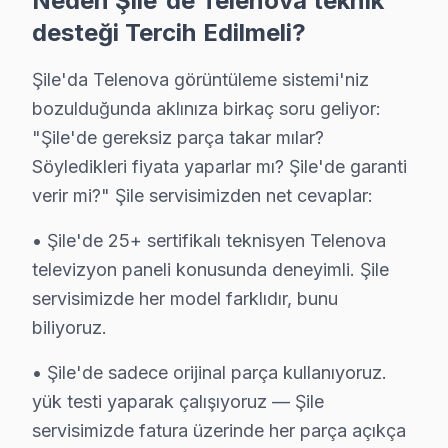
Neden Şile'de Telenova teknik
Şile Telenova Servis: En Çok Sorulan Sorular
desteği Tercih Edilmeli?
Şile Telenova televizyon paneli tamirinde iki kritik b
Şile'da Telenova görüntüleme sistemi'niz
bozulduğunda aklınıza birkaç soru geliyor:
"Şile'de gereksiz parça takar mılar?
Söyledikleri fiyata yaparlar mı? Şile'de garanti
Telenova TV Arıza ve Servis Profili
verir mi?" Şile servisimizden net cevaplar:
✓ 15+ Yıl Deneyim
• Şile'de 25+ sertifikalı teknisyen Telenova
✓ Yazılı Garanti Belgesi
televizyon paneli konusunda deneyimli. Şile
✓ Orijinal Yedek Parça
✓ Ücretsiz Arıza Tespiti
servisimizde her model farklıdır, bunu
biliyoruz.
Şile, İstanbul'un köklü ilçelerinden biri olup bölgemizdeki İsta
• Şile'de sadece orijinal parça kullanıyoruz.
yük testi yaparak çalışıyoruz — Şile
Şile Mahallelerinde Telenova Teknik Servis
servisimizde fatura üzerinde her parça açıkça