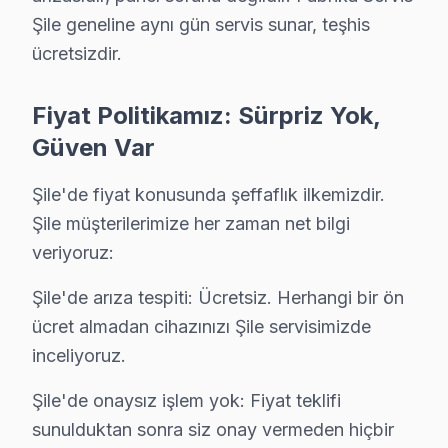
· Ortalama tamir süresi:
1–2 iş günü
Şile geneline aynı gün servis sunar, teşhis
· Tüm işlemler
2 yıl garantili
ücretsizdir.
Fiyat Politikamız: Sürpriz Yok,
Bu sayfayla ilgili hizmet sayfaları:
Güven Var
↑ Telenova Servis Ana Sayfası
Şile'de fiyat konusunda şeffaflık ilkemizdir.
↑ Şile TV Servis Merkezi
Şile müşterilerimize her zaman net bilgi
veriyoruz:
Şile'de arıza tespiti: Ücretsiz. Herhangi bir ön
Şile Yakın İlçelerde Telenova Servisi
ücret almadan cihazınızı Şile servisimizde
· Ataşehir Telenova
· Beykoz Telenova
inceliyoruz.
Şile'de onaysız işlem yok: Fiyat teklifi
· Çekmeköy Telenova
· Kadıköy Telenova
sunulduktan sonra siz onay vermeden hiçbir