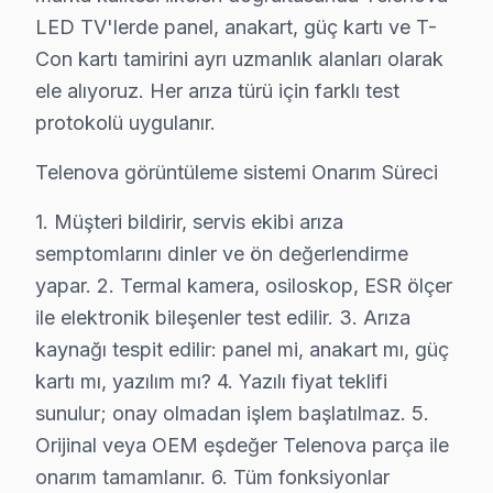
Şile Telenova TV Ekran Anakart Profesyonel Servis ve Tamir
LED TV'lerde panel, anakart, güç kartı ve T-
Şile'da Telenova görüntüleme sistemi'niz bozulduğunda a
Con kartı tamirini ayrı uzmanlık alanları olarak
• Şile'de 25+ sertifikalı teknisyen Telenova televizyon
ele alıyoruz. Her arıza türü için farklı test
• Şile'de sadece orijinal parça kullanıyoruz. yük testi
protokolü uygulanır.
• Profesyonel teşhis ekipmanımızla (osiloskop, ESR öl
Telenova görüntüleme sistemi Onarım Süreci
Şöyle de düşünebilirsiniz:, Şile Feneri, Şile Kalesi, Şi
1. Müşteri bildirir, servis ekibi arıza
Şile Bölgesi ve Telenova TV Desteği
semptomlarını dinler ve ön değerlendirme
İstanbul Anadolu Yakası içinde yer alan Şile, yaklaşık 
yapar. 2. Termal kamera, osiloskop, ESR ölçer
ile elektronik bileşenler test edilir. 3. Arıza
Telenova TV'lerde Sık Görülen Arızalar
kaynağı tespit edilir: panel mi, anakart mı, güç
kartı mı, yazılım mı? 4. Yazılı fiyat teklifi
Şile'de Telenova panel teknolojisini kullanan modellerd
sunulur; onay olmadan işlem başlatılmaz. 5.
▸ Panel arızası: Şile'de Telenova'ın LED panelinde en s
Orijinal veya OEM eşdeğer Telenova parça ile
▸ Anakart hatası: Şile servisimizde Reparasyon altyap
onarım tamamlanır. 6. Tüm fonksiyonlar
▸ Yazılım sorunu: BGA yeniden lehimleme veya bileşen 