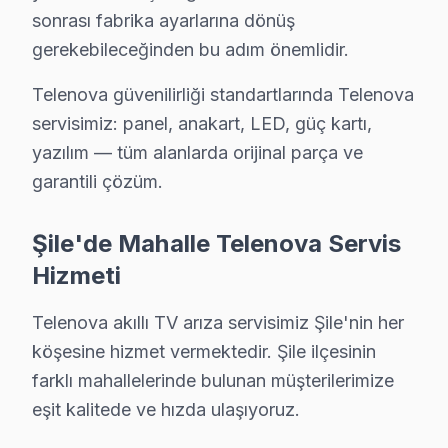
Telenova televizyonlarınızın tamir ve bakımında Şile 
sonrası fabrika ayarlarına dönüş
gerekebileceğinden bu adım önemlidir.
Telenova TV Teknik Profil ve Servis Rehberi
Telenova güvenilirliği standartlarında Telenova
Telenova TV Teknik Servis Rehberi
servisimiz: panel, anakart, LED, güç kartı,
Telenova TV'lerde En Sık Karşılaşılan Arızalar
yazılım — tüm alanlarda orijinal parça ve
Telenova servisimizde en yaygın yazılım güncelleme soru
garantili çözüm.
bu cihaz Servis Yaklaşımımız
marka kalitesi ilkeleri doğrultusunda Telenova LED TV'l
Şile'de Mahalle Telenova Servis
Telenova görüntüleme sistemi Onarım Süreci
Hizmeti
1. Müşteri bildirir, servis ekibi arıza semptomlarını di
Telenova akıllı TV arıza servisimiz Şile'nin her
2. Termal kamera, osiloskop, ESR ölçer ile elektronik bil
köşesine hizmet vermektedir. Şile ilçesinin
3. Arıza kaynağı tespit edilir: panel mi, anakart mı, güç
farklı mahallelerinde bulunan müşterilerimize
4. Yazılı fiyat teklifi sunulur; onay olmadan işlem başla
eşit kalitede ve hızda ulaşıyoruz.
5. Orijinal veya OEM eşdeğer bu TV parça ile onarım 