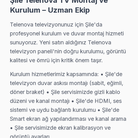
Şile Telenova TV Montaj ve
• Şile'de televizyon duvar askısı montajı (sabit, eğimli
Kurulum – Uzman Ekip
• Şile servisimizde gizli kablo düzeni ve kanal montajı
Telenova televizyonunuz için Şile'da
• Şile'de HDMI, ses sistemi ve uydu bağlantı kurulum
profesyonel kurulum ve duvar montaj hizmeti
• Şile'de Smart ekran ağ yapılandırması ve kanal ara
sunuyoruz. Yeni satın aldığınız Telenova
• Şile servisimizde ekran kalibrasyon ve görüntü ayarl
televizyon paneli'nin doğru kurulumu, görüntü
Şile'da aynı gün televizyon ünitesi kurulum randevusu i
kalitesi ve ömrü için kritik önem taşır.
Şile'da Telenova Önleyici Bakım – Arıza Önce
Kurulum hizmetlerimiz kapsamında: • Şile'de
televizyon duvar askısı montajı (sabit, eğimli,
Televizyon arızalarının büyük kısmı ihmal edilen bakım
döner braket) • Şile servisimizde gizli kablo
Bakım işlemlerimiz:
düzeni ve kanal montajı • Şile'de HDMI, ses
• Şile'de iç temizlik ve soğutma verimliliği artırımı
sistemi ve uydu bağlantı kurulumu • Şile'de
• LED şerit ve backlight yoğunluğu kontrolü — Şile se
Smart ekran ağ yapılandırması ve kanal arama
• Şile'de anakart SMD komponent incelemesi
• Şile servisimizde ekran kalibrasyon ve
• Yazılım ve güncelleme durumu değerlendirmesi — Şi
görüntü ayarları