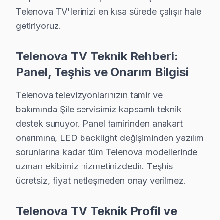
Telenova TV'lerinizi en kısa sürede çalışır hale
Telenova Firmware ve Yazılım Sorunları 2025
getiriyoruz.
Telenova TV'lerin yazılım ve firmware sorunları, özell
Telenova TV Teknik Rehberi:
Örneğin, 32 inçlik bir Telenova TV'nin ekran değişimi, 
Panel, Teşhis ve Onarım Bilgisi
Ayrıca, güç kartı, LED backlight ve T-Con kart gibi bile
Fiyatları etkileyen faktörler arasında garanti durumu da
Telenova televizyonlarınızın tamir ve
bakımında Şile servisimiz kapsamlı teknik
Şile'de Telenova Teknik Servis: Fabrika Uzman
destek sunuyor. Panel tamirinden anakart
bölgemizde Telenova teknik servisi arayan kullanıcılar i
onarımına, LED backlight değişiminden yazılım
sorunlarına kadar tüm Telenova modellerinde
Şile'de yerinde tamir hizmeti sunulması, kullanıcıların 
uzman ekibimiz hizmetinizdedir. Teşhis
Bu nedenlerle, bu bölgede Telenova markalı televizyonla
ücretsiz, fiyat netleşmeden onay verilmez.
Şile Telenova servis - TV Tamiri
Telenova TV Teknik Profil ve
Şile'da bir müşterimiz dedi: "Telenova LED TV'mi tami