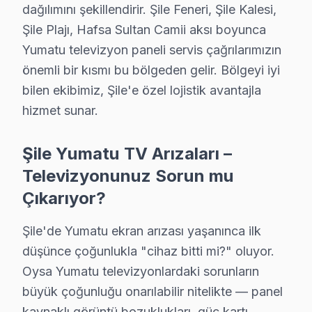
dağılımını şekillendirir. Şile Feneri, Şile Kalesi,
· Kartal Yumatu
· Maltepe Yumatu
Şile Plajı, Hafsa Sultan Camii aksı boyunca
Yumatu televizyon paneli servis çağrılarımızın
· Pendik Yumatu
· Sancaktepe Yumatu
önemli bir kısmı bu bölgeden gelir. Bölgeyi iyi
bilen ekibimiz, Şile'e özel lojistik avantajla
Şile Diğer Marka Servisleri
hizmet sunar.
· Şile Sony
· Şile Philips
Şile Yumatu TV Arızaları –
· Şile Hi-Level
· Şile iFFALCON
Televizyonunuz Sorun mu
Çıkarıyor?
· Şile Samsung
· Şile LG
Şile'de Yumatu ekran arızası yaşanınca ilk
· Şile Panasonic
· Şile Toshiba
düşünce çoğunlukla "cihaz bitti mi?" oluyor.
Oysa Yumatu televizyonlardaki sorunların
büyük çoğunluğu onarılabilir nitelikte — panel
kaynaklı görüntü bozuklukları, güç kartı