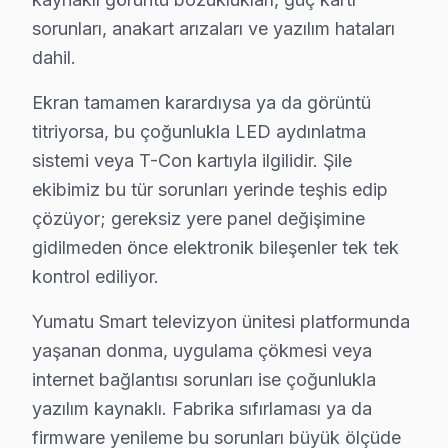
Şile'de Yumatu TV Servisi Hakkında Kısa Ce
sorunları, anakart arızaları ve yazılım hataları
Şile'de Yumatu akıllı TV servis sorunuza tek cümlelik
dahil.
Ekran tamamen karardıysa ya da görüntü
titriyorsa, bu çoğunlukla LED aydınlatma
sistemi veya T-Con kartıyla ilgilidir. Şile
Yumatu TV Arıza ve Servis Profili
ekibimiz bu tür sorunları yerinde teşhis edip
çözüyor; gereksiz yere panel değişimine
✓ 15+ Yıl Deneyim
gidilmeden önce elektronik bileşenler tek tek
✓ Yazılı Garanti Belgesi
✓ Orijinal Yedek Parça
kontrol ediliyor.
✓ Ücretsiz Arıza Tespiti
Yumatu Smart televizyon ünitesi platformunda
yaşanan donma, uygulama çökmesi veya
Yumatu Arıza İstatistikleri: Şile Örneği
internet bağlantısı sorunları ise çoğunlukla
Şile ilçesi, coğrafi olarak İstanbul'un kuzeydoğusunda
yazılım kaynaklı. Fabrika sıfırlaması ya da
firmware yenileme bu sorunları büyük ölçüde
Şile’nin ulaşım ağı, İstanbul'a olan bağlantıları açısın