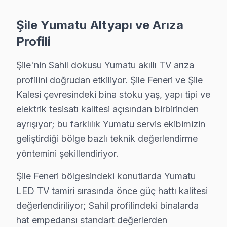
Şile'de Yumatu servis talebiniz için bizi arayabilirsini
Şile Yumatu Altyapı ve Arıza
Şile'de Yumatu teknik destek hizmetimiz TV arızalarını
Profili
Şile Yumatu servis ekibi olarak, Şile'de bu cihaz panel 
Şile'nin Sahil dokusu Yumatu akıllı TV arıza
Fabrika Servis Yumatu Saha Deneyimi: Şile Ver
profilini doğrudan etkiliyor. Şile Feneri ve Şile
Saha gözlemlerimiz — Şile özelinde Yumatu verileri:
Kalesi çevresindeki bina stoku yaş, yapı tipi ve
Şile'deki Yumatu başvuruları incelendiğinde en sık kar
elektrik tesisatı kalitesi açısından birbirinden
Şile'de son değerlendirme döneminde tamamlanan 44
ayrışıyor; bu farklılık Yumatu servis ekibimizin
— %76 aynı gün teslim
geliştirdiği bölge bazlı teknik değerlendirme
— %16 2-3 gün içinde teslim
yöntemini şekillendiriyor.
— %8 parça tedarik bekleme (nadir model)
Şile Feneri bölgesindeki konutlarda Yumatu
Yumatu konusundaki 14 yıllık deneyimimiz, her yeni mo
LED TV tamiri sırasında önce güç hattı kalitesi
Şile'de müşteri memnuniyeti %94 — bu rakamı korumak i
değerlendiriliyor; Sahil profilindeki binalarda
hat empedansı standart değerlerden
Şile Yumatu Servisimizin Hizmet Verdiği Mahal