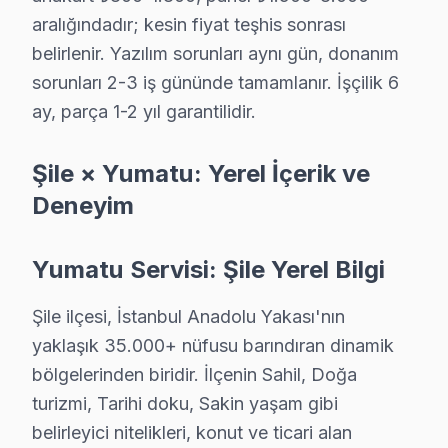
· Ortalama tamir süresi:
2–3 iş günü
aralığındadır; kesin fiyat teşhis sonrası
· Tüm işlemler
2 yıl garantili
belirlenir. Yazılım sorunları aynı gün, donanım
sorunları 2-3 iş gününde tamamlanır. İşçilik 6
ay, parça 1-2 yıl garantilidir.
Bu sayfayla ilgili hizmet sayfaları:
↑ Yumatu Servis Ana Sayfası
Şile × Yumatu: Yerel İçerik ve
↑ Şile TV Servis Merkezi
Deneyim
Yumatu Servisi: Şile Yerel Bilgi
Şile ilçesi, İstanbul Anadolu Yakası'nın
Şile Yakın İlçelerde Yumatu Servisi
yaklaşık 35.000+ nüfusu barındıran dinamik
· Ataşehir Yumatu
· Beykoz Yumatu
bölgelerinden biridir. İlçenin Sahil, Doğa
turizmi, Tarihi doku, Sakin yaşam gibi
· Çekmeköy Yumatu
· Kadıköy Yumatu
belirleyici nitelikleri, konut ve ticari alan