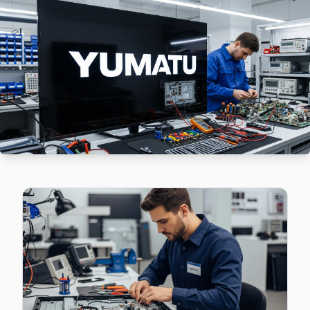
Şile'da Hacıahmetli mahallesi Yumatu TV servisi için kapıy
Şile TV Servis Merkezi →
Karakiraz Yumatu Servis
Karakiraz'de Yumatu TV ekranında çizgi, donma ya da ses sorun
Şile Yumatu Servis →
Kömürcüoda Yumatu Servis
Şile'da Kömürcüoda mahallesi için Yumatu TV fiyat teklifi al
Kömürcüoda Yumatu Anakart Tamiri →
Meşrutiyet Yumatu Servis
Meşrutiyet'deki Yumatu TV kullanıcılarına ikinci el cihaz alı
Meşrutiyet Yumatu Anakart Tamiri →
Ormanlı Yumatu Servis
Yumatu TV Ormanlı adresinde firmware güncellemesi sonrası