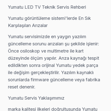
Anakart hatası: Şile'de Reparasyon sistemini kullanan
Yumatu LED TV Teknik Servis Rehberi
Yazılım sorunu: Şile'de LCD ekranlarda daha sık rastlıy
Yumatu görüntüleme sistemi'lerde En Sık
» Şile'de tüm Yumatu model ve serilerinde LED, LCD pan
Karşılaşılan Arızalar
Şile'de Mahalle Yumatu Servis Hizmeti
Yumatu servisimizde en yaygın yazılım
güncelleme sorunu arızaları şu şekilde işlenir:
Yumatu TV arıza servisimiz Şile'nin her köşesine teknik
Önce osiloskop ve multimetre ile kart
Hacıahmetli, Karakiraz, Kömürcüoda, Meşrutiyet, Ormanl
düzeyinde ölçüm yapılır. Arıza kaynağı tespit
Sahilköy, Satıköy, Soğuksu, Şile Merkez, Üsküplü semt
edildikten sonra orijinal Yumatu yedek parça
Balibey, Çayırçeşme, Darlık, Doğancılı, Göksu ve yakı
ile değişim gerçekleştirilir. Yazılım kaynaklı
sorunlarda firmware güncelleme veya fabrika
Yumatu TV Teknik Rehberi: Panel, Teşhis ve On
reset denenir.
Yumatu televizyonlarınızın tamir ve bakımında Şile se
Yumatu Servis Yaklaşımımız
Yumatu TV Teknik Profil ve Servis Rehberi
marka kalitesi ilkeleri doğrultusunda Yumatu