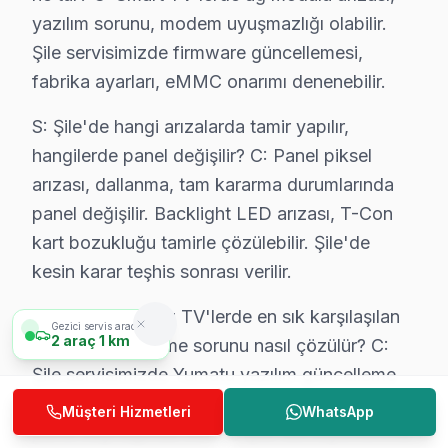
yazılım sorunu, modem uyuşmazlığı olabilir.
Arka Aydınlatma Değişimi
₺300 – ₺900
Aynı
Şile servisimizde firmware güncellemesi,
Ses ve Port Onarımı
₺200 – ₺600
1–2 
fabrika ayarları, eMMC onarımı denenebilir.
Anakart Tamiri
₺500 – ₺1.800
1–2 
S: Şile'de hangi arızalarda tamir yapılır,
hangilerde panel değişilir? C: Panel piksel
Güç Kartı Değişimi
₺400 – ₺1.200
Aynı
arızası, dallanma, tam kararma durumlarında
Teknisyen Değerlendirmesi
ÜCRETSİZ
Aynı
panel değişilir. Backlight LED arızası, T-Con
kart bozukluğu tamirle çözülebilir. Şile'de
* Şile'deki yukarıdaki fiyatlar 2025 yılı standart tamir ücretleridir. Şil
kesin karar teşhis sonrası verilir.
S: Şile'de Yumatu TV'lerde en sık karşılaşılan
Gezici servis aracımız
2
araç
1 km
yazılım güncelleme sorunu nasıl çözülür? C:
Şile servisimizde Yumatu yazılım güncelleme
sorunu arızaları; anakart, T-Con kartı veya
Müşteri Hizmetleri
WhatsApp
panel kaynağında olabilir. Şile teknisyenlerimiz