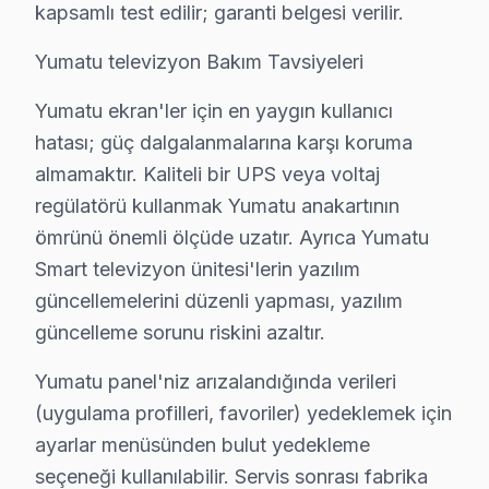
Yumatu panel'niz arızalandığında verileri (uygulama pr
kapsamlı test edilir; garanti belgesi verilir.
Yumatu güvenilirliği standartlarında Yumatu servisimiz:
Yumatu televizyon Bakım Tavsiyeleri
Şile Yumatu TV Teknik Destek Kapsamımız
Yumatu ekran'ler için en yaygın kullanıcı
Şile'de Yumatu LED TV sahiplerine sunduğumuz teknik
hatası; güç dalgalanmalarına karşı koruma
almamaktır. Kaliteli bir UPS veya voltaj
LED/LCD Panel ve Ekran Onarımı: Renk bozulması, piks
regülatörü kullanmak Yumatu anakartının
Kart Düzeyinde Tamir: Ana kart, güç kartı ve T-Con ka
ömrünü önemli ölçüde uzatır. Ayrıca Yumatu
Smart görüntüleme sistemi Platform Sorunları: TV ve 
Smart televizyon ünitesi'lerin yazılım
Port ve Bağlantı Tamiri: HDMI, USB ve optik ses çıkış
güncellemelerini düzenli yapması, yazılım
» Şile genelinde mobil servis ekibimizle yerinde hizmet
güncelleme sorunu riskini azaltır.
Şile'de Yumatu TV Teknik müdahale Maliyetle
Yumatu panel'niz arızalandığında verileri
Şile'de Yumatu televizyon tamiri yaptırmadan önce fiyat 
(uygulama profilleri, favoriler) yedeklemek için
ayarlar menüsünden bulut yedekleme
Teşhis ücretsiz. Cihazınızı inceledikten sonra arıza de
seçeneği kullanılabilir. Servis sonrası fabrika
Fiyatlar neye göre değişir: Arıza tipi, ekran boyutu ve