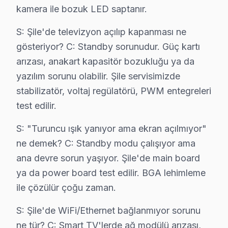
kamera ile bozuk LED saptanır.
bu yüzden, Şile'de parça değişimi bu olduğunda hem eski he
Şile'de Yumatu televizyon onarımında orijinal yedek parça ve
S: Şile'de televizyon açılıp kapanması ne
Şile servisimizde servis sonrası alacağınız garanti belgesi 
gösteriyor? C: Standby sorunudur. Güç kartı
Şile genelinde sıklıkla karşılaştığımız TV arızaları, standa
arızası, anakart kapasitör bozukluğu ya da
Açıkçası, BGA reballing ve SMD komponent değişimi gibi ile
yazılım sorunu olabilir. Şile servisimizde
Şile'de teknisyenin yerinde çözemediği durumlar atölyeye ücr
stabilizatör, voltaj regülatörü, PWM entegreleri
Şile'de cihazı yenileme kararı vermeden önce ücretsiz teşhi
test edilir.
S: "Turuncu ışık yanıyor ama ekran açılmıyor"
ne demek? C: Standby modu çalışıyor ama
Şile Bölgesi Yumatu TV Onarım Fiyat Listesi
ana devre sorun yaşıyor. Şile'de main board
ya da power board test edilir. BGA lehimleme
Şeffaf hizmet politikamız Şile müşterilerimize tam güven verir. T
ile çözülür çoğu zaman.
Arıza Türü
Fiyat Aralığı
Sür
S: Şile'de WiFi/Ethernet bağlanmıyor sorunu
Ekran / Panel Değişimi
₺1.500 – ₺8.000
1–3 
ne tür? C: Smart TV'lerde ağ modülü arızası,