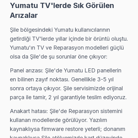
Yumatu TV'lerde Sık Görülen
Şile Yumatu servis - TV Tamiri
Arızalar
Şile'da televizyon ünitesi'niz bozulmuş — telif kaygıları
Şile bölgesindeki Yumatu kullanıcılarının
Tabii şunu da sormak lazım: Yumatu teknolojisine hakim
getirdiği TV'lerde yıllar içinde bir örüntü oluştu.
Çok sorulan bir şey var: Randevu almak — bir telefon 
Yumatu'ın TV ve Reparasyon modelleri güçlü
olsa da Şile'de şu sorunlar öne çıkıyor:
Şile × Yumatu: Yerel İçerik ve Deneyim
Panel arızası: Şile'de Yumatu LED panellerin
Yumatu Servisi: Şile Yerel Bilgi
en bilinen zayıf noktası. Genellikle 3-5 yıl
sonra ortaya çıkıyor. Şile servisimizde orijinal
Şile ilçesi, İstanbul Anadolu Yakası'nın yaklaşık 35.000+
parça ile tamir, 2 yıl garantiyle teslim ediyoruz.
Şile Yumatu TV Arızaları – Televizyonunuz So
Anakart hatası: Şile'de Reparasyon sistemini
Şile'de Yumatu ekran arızası yaşanınca ilk düşünce çoğ
kullanan modellerde görülüyor. Yazılım
Ekran tamamen karardıysa ya da görüntü titriyorsa, bu ç
kaynaklıysa firmware restore yeterli; donanım
Yumatu Smart televizyon ünitesi platformunda yaşanan 
kaynaklıysa Şile atölyemizde kart düzeyinde