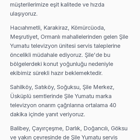
• Şile servisimizde kablo kanalı ile estetik kurulum
müşterilerimize eşit kalitede ve hızda
ulaşıyoruz.
• Şile'de Wi-Fi optimizasyonu ve yayın ayarları
• Şile servisimizde oyun konsolu ve harici cihaz bağlan
Hacıahmetli, Karakiraz, Kömürcüoda,
• Şile'de uzaktan kumanda programlama
Meşrutiyet, Ormanlı mahallelerinden gelen Şile
Doğru montaj, Yumatu televizyon'nizin performansını 
Yumatu televizyon ünitesi servis taleplerine
öncelikli müdahale ediyoruz. Şile'de bu
Şile Yumatu TV Temizlik ve Bakım – Performan
bölgelerdeki konut yoğunluğu nedeniyle
Televizyon arızalarının büyük kısmı ihmal edilen bakım
ekibimiz sürekli hazır beklemektedir.
Bakım işlemlerimiz:
Sahilköy, Satıköy, Soğuksu, Şile Merkez,
• Şile'de toz ve ısı yönetimi optimizasyonu
Üsküplü semtlerinde Şile Yumatu marka
• Güç kartı kondansatör ön kontrolü — Şile servisimi
televizyon onarım çağrılarına ortalama 40
• Şile'de ekran pikseli ve renk kalibrasyonu
dakika içinde yanıt veriyoruz.
• Ses sistemi ve hoparlör temizliği — Şile
Balibey, Çayırçeşme, Darlık, Doğancılı, Göksu
• Şile'de bağlantı portları ve konektör bakımı
ve yakın çevresinde de Şile Yumatu servis