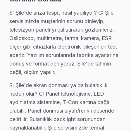
Şile'de Yumatu televizyon paneli'nizi arıza giderme ettirm
S: Şile'de arıza tespit nasıl yapılıyor? C: Şile
Fabrika Servis olarak Şile dahil Anadolu Yakası'nın her
servisimizde müşterinin sorunu dinleyip,
Şimdi arayın: 0850 811 14 36 — Şile'ye aynı gün geliyo
televizyon paneli'yi çalıştırarak gözlemleriz.
Osiloskop, multimetre, termal kamera, ESR
ölçer gibi cihazlarla elektronik bileşenleri test
ederiz. Yazılım sorunlarında fabrika ayarlarına
Yumatu TV Servisi Şile – Teknik Değerlend
dönüş ve format deniyoruz. Şile'de tahmin
Yumatu televizyon arızası Şile'de yaşandığında, Şile Yumatu 
değil, ölçüm yapılır.
Pratikte gözlemlediğimiz: Şile bölgesine ayrılan teknisyen 
Şile servisimizde garanti süresi içinde aynı arızanın tekra
S: Şile'de ekran donması ya da bulanıklık
LED şerit arızasından kaynaklanan ekran kararması, Şile'de e
neden olur? C: Panel teknolojisine, LED
Şile Yumatu tamiri için Fabrika Servis'i tercih edenler, Şile
aydınlatma sistemine, T-Con kartına bağlı
Dikkate almanız gereken bir husus: Şile bölgesinde elektrik
olabilir. Panel donması siyah/renkli desende
Servis ekibimiz Şile mahallesiyle yıllardır süregelen bir hi
belirtilir. Bulanıklık backlight sorunundan
kaynaklanabilir. Şile servisimizde termal
Görüntü donması ya da çizgili ekran belirtileri Şile servis