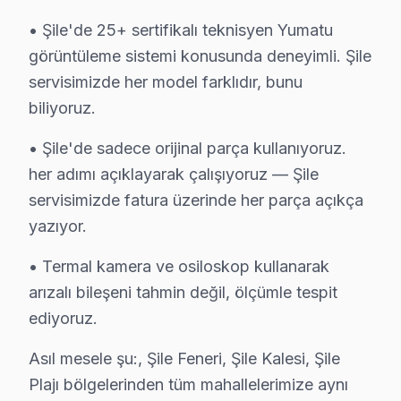
En Çok Etkilenen Modeller: Yumatu Z-42 ve Yu
• Şile'de 25+ sertifikalı teknisyen Yumatu
3.
Yazılım Sorunu
görüntüleme sistemi konusunda deneyimli. Şile
Fiziksel Belirti: Cihazın açılması sırasında donm
servisimizde her model farklıdır, bunu
Neden: Yazılım güncellemeleri için kullanılan al
biliyoruz.
2025 Türkiye Fiyatı: ₺500 - ₺1.200 aralığında.
En Çok Etkilenen Modeller: Yumatu M-65 ve Yu
• Şile'de sadece orijinal parça kullanıyoruz.
4.
Backlight Arızası
her adımı açıklayarak çalışıyoruz — Şile
Fiziksel Belirti: Ekranda görüntü yok, ancak ses 
servisimizde fatura üzerinde her parça açıkça
Neden: Backlight sisteminde kullanılan lamba vey
yazıyor.
2025 Türkiye Fiyatı: ₺700 - ₺1.300 aralığında.
• Termal kamera ve osiloskop kullanarak
En Çok Etkilenen Modeller: Yumatu R-50 ve Yu
arızalı bileşeni tahmin değil, ölçümle tespit
5.
Anakart Sorunu
ediyoruz.
Fiziksel Belirti: Televizyon açılmıyor veya belirl
Asıl mesele şu:, Şile Feneri, Şile Kalesi, Şile
Neden: Anakart üzerindeki çip seti sorunları, cih
2025 Türkiye Fiyatı: ₺1.200 - ₺2.000 aralığında.
Plajı bölgelerinden tüm mahallelerimize aynı