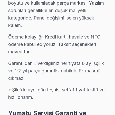
• Belirlenen saatte uzman bu TV teknisyeni Şile'ye gel
boyutu ve kullanılacak parça markası. Yazılım
• Şile genelinde hızlı ve profesyonel bu cihaz televizy
sorunları genellikle en düşük maliyetli
Şile'de Yerinde Yumatu Televizyon Servis Avantajları: Ş
kategoride. Panel değişimi ise en yüksek
Şile Feneri, Şile Kalesi, Şile Plajı bölgelerinden 15 da
kalem.
Akşama kadar çözüm için şimdi arayın. 0850 811 14 3
Ödeme kolaylığı: Kredi kartı, havale ve NFC
ödeme kabul ediyoruz. Taksit seçenekleri
Şile Yumatu Televizyon Servisi İçin Güvenilir 
mevcuttur.
Şile bölgesinde Yumatu televizyonunuz arızalandığında
Garanti dahil: Verdiğimiz her fiyata 6 ay işçilik
Şile'deki Tecrübemiz: Şile ve yakın çevrede yılların Y
ve 1-2 yıl parça garantisi dahildir. Ek masraf
Şile Servis Güvencesi: Şile'de gerçekleştirilen her Yum
çıkmaz.
Şile bu TV Sertifikalı Kadro: bu cihaz yetkili standartla
Şile'de İtibar: Şile ve çevresinde tercih edilen Yumatu
» Şile'de aynı gün teşhis, şeffaf fiyat teklifi ve
Akşama kadar çözüm için şimdi arayın. 0850 811 14 3
hızlı onarım.
Uzman Yumatu Teknisyen Ekibimiz
Yumatu Servisi Garanti ve