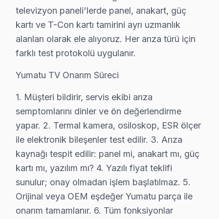
Yumatu LED TV Teknik Servis Rehberi
televizyon paneli'lerde panel, anakart, güç
Yumatu görüntüleme sistemi'lerde En Sık Karşılaşılan 
kartı ve T-Con kartı tamirini ayrı uzmanlık
Yumatu servisimizde en yaygın yazılım güncelleme sorunu
alanları olarak ele alıyoruz. Her arıza türü için
Yumatu Servis Yaklaşımımız
farklı test protokolü uygulanır.
marka kalitesi ilkeleri doğrultusunda Yumatu televizyon 
Yumatu TV Onarım Süreci
Yumatu TV Onarım Süreci
1. Müşteri bildirir, servis ekibi arıza
1. Müşteri bildirir, servis ekibi arıza semptomlarını di
semptomlarını dinler ve ön değerlendirme
2. Termal kamera, osiloskop, ESR ölçer ile elektronik bil
yapar. 2. Termal kamera, osiloskop, ESR ölçer
3. Arıza kaynağı tespit edilir: panel mi, anakart mı, güç
ile elektronik bileşenler test edilir. 3. Arıza
4. Yazılı fiyat teklifi sunulur; onay olmadan işlem başla
kaynağı tespit edilir: panel mi, anakart mı, güç
5. Orijinal veya OEM eşdeğer Yumatu parça ile onarım
kartı mı, yazılım mı? 4. Yazılı fiyat teklifi
6. Tüm fonksiyonlar kapsamlı test edilir; garanti belgesi 
sunulur; onay olmadan işlem başlatılmaz. 5.
Yumatu televizyon Bakım Tavsiyeleri
Orijinal veya OEM eşdeğer Yumatu parça ile
bu marka ekran'ler için en yaygın kullanıcı hatası; gü
onarım tamamlanır. 6. Tüm fonksiyonlar