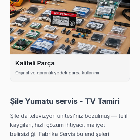
Üsküplü Yumatu Servis
Üsküplü'de Yumatu TV ses ama görüntü yok sorununu genelli
Yumatu Servis Merkezi →
Şile Yumatu TV Servis Hizmet Bölgesi
Şile bölgesine kapıya gelen Yumatu TV tamir servisi hizmetimizi
Kaliteli Parça
Orijinal ve garantili yedek parça kullanımı
Şile Yumatu servis - TV Tamiri
Şile'da televizyon ünitesi'niz bozulmuş — telif
kaygıları, hızlı çözüm ihtiyacı, maliyet
belirsizliği. Fabrika Servis bu endişeleri