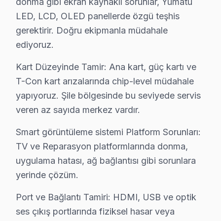
donma gibi ekran kaynaklı sorunlar, Yumatu
Şile'nin Sahil dokusu Yumatu akıllı TV arıza profilini do
LED, LCD, OLED panellerde özgü teşhis
Şile Feneri bölgesindeki konutlarda Yumatu LED TV tami
gerektirir. Doğru ekipmanla müdahale
Şile Yolu (D-020) ve E-80 bağlantısı güzergahı boyunca u
ediyoruz.
Şile Yumatu TV Servisi – Sık Sorulan Sorular
Kart Düzeyinde Tamir: Ana kart, güç kartı ve
T-Con kart arızalarında chip-level müdahale
S: Şile'de arıza tespit nasıl yapılıyor?
yapıyoruz. Şile bölgesinde bu seviyede servis
C: Şile servisimizde müşterinin sorunu dinleyip, televiz
veren az sayıda merkez vardır.
S: Şile'de ekran donması ya da bulanıklık neden olur?
C: Panel teknolojisine, LED aydınlatma sistemine, T-Con
Smart görüntüleme sistemi Platform Sorunları:
S: Şile'de televizyon açılıp kapanması ne gösteriyor?
TV ve Reparasyon platformlarında donma,
uygulama hatası, ağ bağlantısı gibi sorunlara
C: Standby sorunudur. Güç kartı arızası, anakart kapasit
yerinde çözüm.
S: "Turuncu ışık yanıyor ama ekran açılmıyor" ne de
C: Standby modu çalışıyor ama ana devre sorun yaşıyo
Port ve Bağlantı Tamiri: HDMI, USB ve optik
S: Şile'de WiFi/Ethernet bağlanmıyor sorunu ne tür?
ses çıkış portlarında fiziksel hasar veya