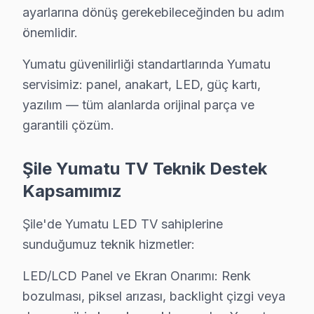
ayarlarına dönüş gerekebileceğinden bu adım
Ödeme kolaylığı: Kredi kartı, havale ve NFC ödeme kab
önemlidir.
Garanti dahil: Verdiğimiz her fiyata 6 ay işçilik ve 1-2 y
» Şile'de aynı gün teşhis, şeffaf fiyat teklifi ve hızlı ona
Yumatu güvenilirliği standartlarında Yumatu
servisimiz: panel, anakart, LED, güç kartı,
Yumatu Servisi Garanti ve Sonrası Destek
yazılım — tüm alanlarda orijinal parça ve
garantili çözüm.
Şile Yumatu TV Servis Garanti Belgesi - 1 Yıl Parça Güvencesi
Şile Yumatu televizyon ünitesi tamir garantisi: 15 yıldır
Şile Yumatu TV Teknik Destek
Yumatu işçilik garantisi: Şile'de 6 ay — aynı Yumatu s
Kapsamımız
Yumatu parça güvencesi: Şile servisimizde orijinal ve
Yumatu'a özgü yazılım güncelleme sorunu arızası dahi
Şile'de Yumatu LED TV sahiplerine
Yazılı taahhüt: Her Şile Yumatu servis işleminden sonra
sunduğumuz teknik hizmetler:
7/24 Yumatu Destek Hattı: Şile'den tamir sonrası sor
LED/LCD Panel ve Ekran Onarımı: Renk
bozulması, piksel arızası, backlight çizgi veya
Şile Yumatu Altyapı ve Arıza Profili