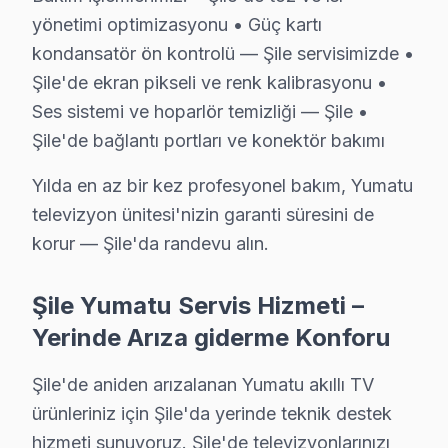
Ormanlı Mahallesi, yerleşik yapısı ile hem eski hem de 
yönetimi optimizasyonu • Güç kartı
kondansatör ön kontrolü — Şile servisimizde •
Sahilköy'de Yumatu TV Servisi
Şile'de ekran pikseli ve renk kalibrasyonu •
Sahilköy Mahallesi, özellikle yaz aylarında yoğunlaşan 
Ses sistemi ve hoparlör temizliği — Şile •
Şile'de bağlantı portları ve konektör bakımı
Satıköy'de Yumatu TV Servisi
Yılda en az bir kez profesyonel bakım, Yumatu
Satıköy Mahallesi, zaman içinde gelişen bir yapıya sahi
televizyon ünitesi'nizin garanti süresini de
Soğuksu'da Yumatu TV Servisi
korur — Şile'da randevu alın.
Soğuksu Mahallesi'nde televizyon tamiri için dikkat ed
Şile Yumatu Servis Hizmeti –
Şile Merkez'de Yumatu TV Servisi
Yerinde Arıza giderme Konforu
Şile Merkez, yoğun bir nüfusa sahip olması nedeniyle, 
Şile'de aniden arızalanan Yumatu akıllı TV
Üsküplü'de Yumatu TV Servisi
ürünleriniz için Şile'da yerinde teknik destek
Üsküplü Mahallesi'nde, televizyonunuz arızaları için ona
hizmeti sunuyoruz. Şile'de televizyonlarınızı