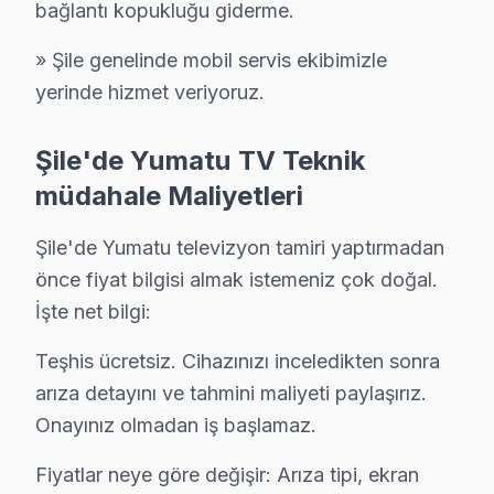
C: Smart TV'lerde ağ modülü arızası, yazılım sorunu, 
bağlantı kopukluğu giderme.
S: Şile'de hangi arızalarda tamir yapılır, hangilerde pane
» Şile genelinde mobil servis ekibimizle
C: Panel piksel arızası, dallanma, tam kararma durumları
yerinde hizmet veriyoruz.
S: Şile'de Yumatu TV'lerde en sık karşılaşılan yazılı
C: Şile servisimizde Yumatu yazılım güncelleme sorunu 
Şile'de Yumatu TV Teknik
S: Şile'de Yumatu 4K modeli modelinde hangi arızalar
müdahale Maliyetleri
C: Şile'de Yumatu 4K modeli modelinde yazılım güncell
Şile'de Yumatu televizyon tamiri yaptırmadan
S: Şile'de bu marka LED TV Smart arayüzü çalışmıyor
önce fiyat bilgisi almak istemeniz çok doğal.
C: Şile servisimize başvurmadan önce şunları deneyin: 
İşte net bilgi:
Şile'de Yumatu Hizmete Nasıl Ulaşılır?
Teşhis ücretsiz. Cihazınızı inceledikten sonra
Şile'de Yumatu televizyon servis ihtiyacınız için Şile
arıza detayını ve tahmini maliyeti paylaşırız.
Telefon: 0850 811 14 36
Onayınız olmadan iş başlamaz.
• Şile'de aynı gün Yumatu televizyon randevu
Fiyatlar neye göre değişir: Arıza tipi, ekran