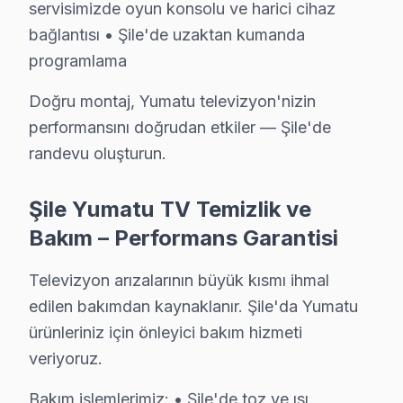
servisimizde oyun konsolu ve harici cihaz
Göksu'da Yumatu TV Servisi
bağlantısı • Şile'de uzaktan kumanda
Göksu Mahallesi, genellikle yeni yapılarla dolu olması
programlama
Hacıahmetli'de Yumatu TV Servisi
Doğru montaj, Yumatu televizyon'nizin
performansını doğrudan etkiler — Şile'de
Hacıahmetli Mahallesi, genellikle eski yapıların hakim 
randevu oluşturun.
Karakiraz'da Yumatu TV Servisi
Karakiraz Mahallesi, son yıllarda yapılan modern konutl
Şile Yumatu TV Temizlik ve
Bakım – Performans Garantisi
Kömürcüoda'da Yumatu TV Servisi
Kömürcüoda Mahallesi, çeşitli bina yaşları ve elektrik 
Televizyon arızalarının büyük kısmı ihmal
edilen bakımdan kaynaklanır. Şile'da Yumatu
Meşrutiyet'te Yumatu TV Servisi
ürünleriniz için önleyici bakım hizmeti
Meşrutiyet Mahallesi, karışık bina yaşları ve sorunlu e
veriyoruz.
Ormanlı'da Yumatu TV Servisi
Bakım işlemlerimiz: • Şile'de toz ve ısı