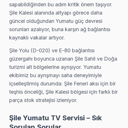
sapabildiğinden bu adım kritik önem taşıyor.
Yumatu ekran arıza servisi Şile'ın her noktasına ulaşı
Şile Kalesi alanında altyapı görece daha
güncel olduğundan Yumatu güç devresi
sorunları azalıyor, buna karşın ağ bağlantısı
Şile Bölgesi Servis Soruları
kaynaklı vakalar artıyor.
Şile semtinde Yumatu ekran değişimi ne kadar?
Şile Yolu (D-020) ve E-80 bağlantısı
Yumatu panel değişimi arıza kapsamına göre ₺1.500–₺8.000 
güzergahı boyunca uzanan Şile Sahil ve Doğa
turizmi alt bölgelerine ayrışıyor. Yumatu
Yumatu TV tamirinde garanti belgesi veriyor mu
ekibimiz bu ayrışmayı saha deneyimiyle
Şile'de her tamir işleminde
yazılı garanti belgesi
düzenliyor
içselleştirmiş durumda: Şile Feneri aksı için bir
Yumatu TV'de ses var ama görüntü yok, ne yapm
teşhis önceliği, Şile Kalesi bölgesi için farklı bir
Bu belirti Şile'de genellikle
LED backlight arızası
veya T-Co
parça stok stratejisi izleniyor.
Şile Yumatu TV Servisi – Sık
Yumatu TV Arızası İçin Şile'de Doğru Adres
Sorulan Sorular