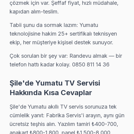
çözmek için var. Şeffaf fiyat, hızlı müdahale,
kapıdan alım-teslim.
Tabii şunu da sormak lazım: Yumatu
teknolojisine hakim 25+ sertifikalı teknisyen
ekip, her müşteriye kişisel destek sunuyor.
Çok sorulan bir şey var: Randevu almak — bir
Yumatu Uzman Teknisyen Ekibi — Şile
telefon hattı kadar kolay. 0850 811 14 36
Hakan Ö. — Yumatu Servis Uzmanı
13 yıllık Yumatu TV tamir deneyimi. Şile ve çevre ilçelere ye
Şile'de Yumatu TV Servisi
· Yumatu fabrika servis sertifikası
Hakkında Kısa Cevaplar
· Orijinal ve OEM yedek parça tedarikçisi
· 2010'dan günümüze tüm Yumatu modelleri
Şile'de Yumatu akıllı TV servis sorunuza tek
cümlelik yanıt: Fabrika Servis'i arayın, aynı gün
Şile Servis İstatistikleri
ücretsiz teşhis alın. Yazılım tamiri ₺400-700,
· Şile'de
610+
Yumatu TV tamiri
anakart ₺800-1.800, panel ₺1.500-8.000
· Müşteri memnuniyeti
%97