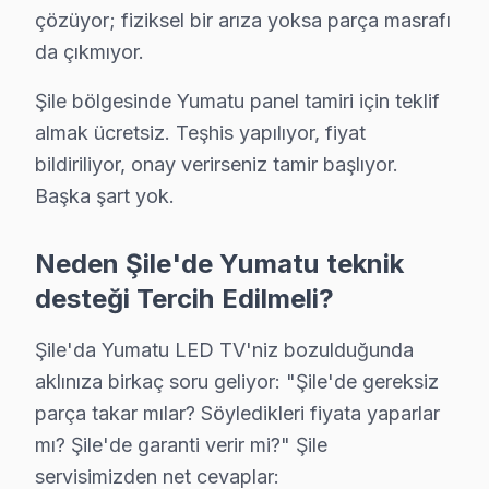
çözüyor; fiziksel bir arıza yoksa parça masrafı
Yumatu marka televizyonlarının bu bölgedeki dağılımı in
da çıkmıyor.
Bölgeye özgü somut gözlemler, Şile ilçesinde özellikle 
Şile bölgesinde Yumatu panel tamiri için teklif
Şile Demografisi ve Yumatu TV Kullanım Yoğ
almak ücretsiz. Teşhis yapılıyor, fiyat
bildiriliyor, onay verirseniz tamir başlıyor.
Yumatu cihaz'lerde Şile bölgesinden gelen en sık 5 tek
Başka şart yok.
1.
Panel Arızası
Fiziksel Belirti: Ekranda kararma, renk bozulmas
Neden Şile'de Yumatu teknik
Neden: Yumatu TV'lerde kullanılan panel teknoloj
desteği Tercih Edilmeli?
2025 Türkiye Fiyatı: ₺1.500 - ₺2.500 aralığında.
En Çok Etkilenen Modeller: Yumatu S-50 ve Yu
Şile'da Yumatu LED TV'niz bozulduğunda
2.
Güç Kartı Sorunu
aklınıza birkaç soru geliyor: "Şile'de gereksiz
Fiziksel Belirti: Televizyon açıldığında güç ışığı
parça takar mılar? Söyledikleri fiyata yaparlar
Neden: Güç kartlarında kullanılan zayıf malzeme
mı? Şile'de garanti verir mi?" Şile
2025 Türkiye Fiyatı: ₺1.000 - ₺1.800 aralığında.
servisimizden net cevaplar: