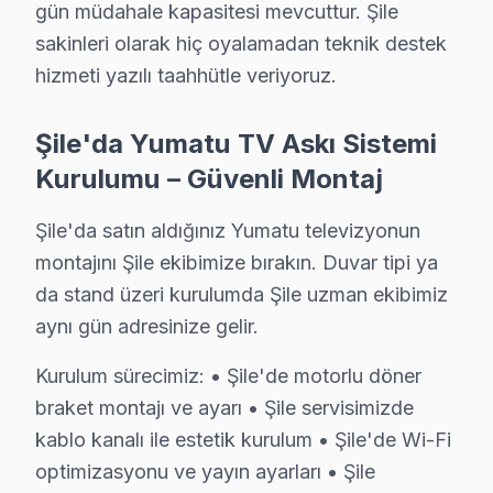
En Çok Etkilenen Modeller: Yumatu T-40 ve Yu
gün müdahale kapasitesi mevcuttur. Şile
sakinleri olarak hiç oyalamadan teknik destek
Bu teknik sorunların çözümü için gereken onarımlar, bel
hizmeti yazılı taahhütle veriyoruz.
Şile Mahallelerinde Yumatu Servis Analizi
Şile'da Yumatu TV Askı Sistemi
Balibey'de Yumatu TV Servisi
Kurulumu – Güvenli Montaj
Balibey Mahallesi, yerleşim yapısının çoğunlukla eski 
Şile'da satın aldığınız Yumatu televizyonun
Çayırçeşme'de Yumatu TV Servisi
montajını Şile ekibimize bırakın. Duvar tipi ya
Çayırçeşme Mahallesi'nde, yeni yapıların yanı sıra esk
da stand üzeri kurulumda Şile uzman ekibimiz
aynı gün adresinize gelir.
Darlık'ta Yumatu TV Servisi
Kurulum sürecimiz: • Şile'de motorlu döner
Darlık Mahallesi, yeni yapılanmaların artmasıyla birlik
braket montajı ve ayarı • Şile servisimizde
Doğancılı'da Yumatu TV Servisi
kablo kanalı ile estetik kurulum • Şile'de Wi-Fi
Doğancılı Mahallesi, çeşitli elektrik altyapı sorunları
optimizasyonu ve yayın ayarları • Şile