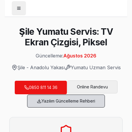
Anasayfa
Şile Yumatu Servis: TV
/
Şile
Ekran Çizgisi, Piksel
/
Yumatu
Güncelleme:
Ağustos 2026
Son Güncelleme:
Ağustos 2026
Şile
-
Anadolu Yakası
Yumatu
Uzman Servis
Online Randevu
0850 811 14 36
Şile'da Mahalle Mahalle Yumatu TV Servis
Yazılım Güncelleme Rehberi
Balibey Yumatu Servis
Şile'da Balibey bölgesi dahil tüm hizmet alanımızda Yumatu T
Balibey Yumatu Anakart Tamiri →