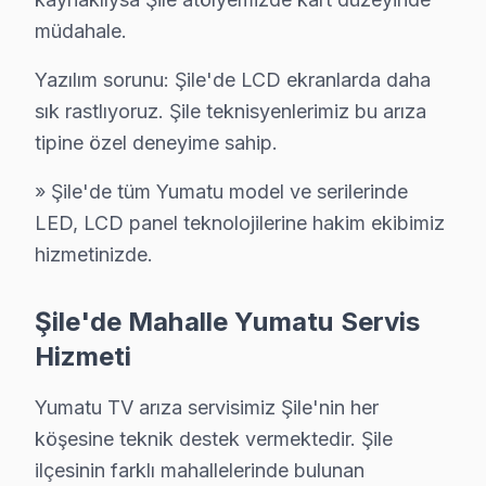
Şile bölgesinde bu cihaz panel tamiri için teklif almak üc
müdahale.
Yazılım sorunu: Şile'de LCD ekranlarda daha
Neden Şile'de Yumatu teknik desteği Tercih E
sık rastlıyoruz. Şile teknisyenlerimiz bu arıza
Şile Yumatu TV Ekran Anakart Profesyonel Servis ve Tamir
tipine özel deneyime sahip.
Şile'da Yumatu LED TV'niz bozulduğunda aklınıza birkaç 
» Şile'de tüm Yumatu model ve serilerinde
• Şile'de 25+ sertifikalı teknisyen Yumatu görüntüleme 
LED, LCD panel teknolojilerine hakim ekibimiz
• Şile'de sadece orijinal parça kullanıyoruz. her adımı
hizmetinizde.
• Termal kamera ve osiloskop kullanarak arızalı bileşe
Asıl mesele şu:, Şile Feneri, Şile Kalesi, Şile Plajı b
Şile'de Mahalle Yumatu Servis
Hizmeti
Şile'da Yumatu TV Askı Sistemi Kurulumu – G
Şile'da satın aldığınız Yumatu televizyonun montajını Ş
Yumatu TV arıza servisimiz Şile'nin her
Kurulum sürecimiz:
köşesine teknik destek vermektedir. Şile
• Şile'de motorlu döner braket montajı ve ayarı
ilçesinin farklı mahallelerinde bulunan