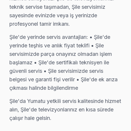
teknik servise taşımadan, Şile servisimiz
Yumatu Panel Teknolojisi ve Arıza Korelasyon
sayesinde evinizde veya iş yerinizde
Yumatu televizyonları, çeşitli panel teknolojileri ile ü
profesyonel tamir imkanı.
Panel/Ekran Değişimi
: 32 inç ekranlar için fiya
Şile'de yerinde servis avantajları: • Şile'de
Anakart Tamiri
: TV'nin model serisine göre deği
yerinde teşhis ve anlık fiyat teklifi • Şile
Diğer Kartlar
: Güç kartı, LED backlight ve T-Con
servisimizde parça onayınız olmadan işlem
Yazılım/Firmware İşlemleri
: Eğer yazılım kaynak
başlamaz • Şile'de sertifikalı teknisyen ile
Yerinde bakım vs Atölye Fiyat Farkı
: Yerinde t
güvenli servis • Şile servisimizde servis
Fiyatların belirlenmesinde garanti durumu, parça buluna
belgesi ve garanti fişi verilir • Şile'de ek arıza
çıkması halinde bilgilendirme
Şile'de Yumatu Servis Kalitesi: Değerlendirme
Şile'da Yumatu yetkili servis kalitesinde hizmet
bu bölgede Fabrika Servis, sunduğu TV tamir hizmetleri
alın, Şile'de televizyonlarınız en kısa sürede
Yapılan müşteri anketleri ve geri dönüşler doğrultusund
çalışır hale gelsin.
Fabrika Servis, bölgemizdeki rekabeti göz önünde bulu