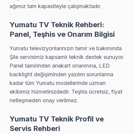
Yılda en az bir kez profesyonel bakım, Yumatu televizy
ağımız tam kapasiteyle çalışmaktadır.
Şile Yumatu Servis Hizmeti – Yerinde Arıza g
Yumatu TV Teknik Rehberi:
Şile'de aniden arızalanan Yumatu akıllı TV ürünleriniz 
Panel, Teşhis ve Onarım Bilgisi
Şile'de yerinde servis avantajları:
• Şile'de yerinde teşhis ve anlık fiyat teklifi
Yumatu televizyonlarınızın tamir ve bakımında
Şile servisimiz kapsamlı teknik destek sunuyor.
• Şile servisimizde parça onayınız olmadan işlem baş
Panel tamirinden anakart onarımına, LED
• Şile'de sertifikalı teknisyen ile güvenli servis
backlight değişiminden yazılım sorunlarına
• Şile servisimizde servis belgesi ve garanti fişi verilir
kadar tüm Yumatu modellerinde uzman
• Şile'de ek arıza çıkması halinde bilgilendirme
ekibimiz hizmetinizdedir. Teşhis ücretsiz, fiyat
Şile'da Yumatu yetkili servis kalitesinde hizmet alın, Şil
netleşmeden onay verilmez.
Yumatu TV'lerde Sık Görülen Arızalar
Yumatu TV Teknik Profil ve
Şile bölgesindeki Yumatu kullanıcılarının getirdiği TV'
Servis Rehberi
Panel arızası: Şile'de Yumatu LED panellerin en bilinen z