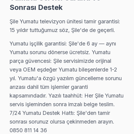
Şile Yumatu Hizmet'in başarısı, Şile ekibimizin profesyo
Sonrası Destek
• Şile'de Yumatu Yetkili Hizmet Sertifikasyonu
Şile Yumatu televizyon ünitesi tamir garantisi:
Şile teknisyenlerimiz Yumatu tarafından resmi eğitim alm
15 yıldır tuttuğumuz söz, Şile'de de geçerli.
• Şile'de BGA ve SMD Lehimleme Uzmanlığı
Yumatu işçilik garantisi: Şile'de 6 ay — aynı
Şile'de devre kartı onarımında BGA yeniden lehimleme
Yumatu sorunu dönerse ücretsiz. Yumatu
• Yazılım ve Firmware Yükseltmesi
parça güvencesi: Şile servisimizde orijinal
Wi-Fi bağlantı sorunlarından fabrika ayarları sıfırlam
veya OEM eşdeğer Yumatu bileşenlerde 1-2
• Şile'de Sürekli Eğitim Programları
yıl. Yumatu'a özgü yazılım güncelleme sorunu
Her yıl marka sertifikasyon programlarına katılarak tek
arızası dahil tüm işlemler garanti
» Her teknik işlem, titizlik ve şeffaflık ilkesiyle yürütü
kapsamındadır. Yazılı taahhüt: Her Şile Yumatu
Şile'de televizyon servis ihtiyacınız için, güvenilir ve
servis işleminden sonra imzalı belge teslim.
7/24 Yumatu Destek Hattı: Şile'den tamir
Şile Yumatu servis Merkezi
sonrası sorunuz olursa çekinmeden arayın.
Şile Yumatu uzman ekibimiz, Şile bölge genelinde profes
0850 811 14 36