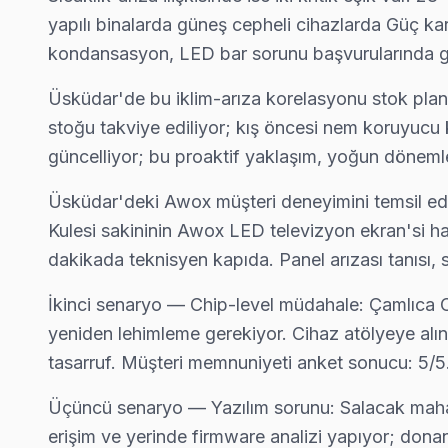
Mehmet Akif Ersoy Awox Açılmıyor Arıza →
yapılı binalarda güneş cepheli cihazlarda Güç kar
kondansasyon, LED bar sorunu başvurularında g
Mimar Sinan Awox Servis
Awox marka TV'niz Mimar Sinan'de çalışmıyorsa teknik ekibimi
Üsküdar'de bu iklim-arıza korelasyonu stok plan
Üsküdar TV Servis Merkezi →
stoğu takviye ediliyor; kış öncesi nem koruyucu k
güncelliyor; bu proaktif yaklaşım, yoğun döneml
Muratreis Awox Servis
Awox marka TV'niz Muratreis'de çalışmıyorsa teknik ekibimizi 
Üsküdar'deki Awox müşteri deneyimini temsil ede
Muratreis Awox Açılmıyor Arıza →
Kulesi sakininin Awox LED televizyon ekran'si 
dakikada teknisyen kapıda. Panel arızası tanısı
Salacak Awox Servis
Awox TV'niz Salacak'de arıza yaptıysa taşımanıza gerek yok —
İkinci senaryo — Chip-level müdahale: Çamlıca Ca
Awox Servis Merkezi →
yeniden lehimleme gerekiyor. Cihaz atölyeye alını
tasarruf. Müşteri memnuniyeti anket sonucu: 5/5
Selami Ali Awox Servis
Selami Ali mahallesi Awox TV servisinde şeffaf çalışıyoruz: ha
Üçüncü senaryo — Yazılım sorunu: Salacak mahall
Üsküdar Awox Servis →
erişim ve yerinde firmware analizi yapıyor; donan