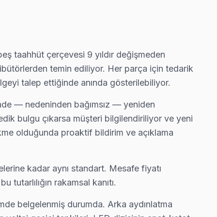
i önünde anlatıyoruz. Üsküdar standartlarımız bu.
 beş taahhüt çerçevesi 9 yıldır değişmeden
bütörlerden temin ediliyor. Her parça için tedarik
ek fabrika reset ve yeniden yükleme yapıyor.
geyi talep ettiğinde anında gösterilebiliyor.
 halinde — nedeninden bağımsız — yeniden
ik bulgu çıkarsa müşteri bilgilendiriliyor ve yeni
nde yazılı teklif iletiyoruz.
ikme olduğunda proaktif bildirim ve açıklama
lerine kadar aynı standart. Mesafe fiyatı
 çalışıyor.
 tutarlılığın rakamsal kanıtı.
biçimde belgelenmiş durumda. Arka aydınlatma