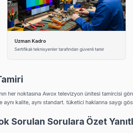
nuyorsa bu bilinen bir yazılım sorunu. Teknik ekibimiz Barbaros'e
rtı ve anakart sorunları görülüyor. Üsküdar servisimizde bu arızalar
Uzman Kadro
Sertifikalı teknisyenler tarafından güvenli tamir
 tam donanımlı servis. Ekibimiz orijinal yedek parça ile geliyor, çoğ
Tamiri
ın her noktasına Awox televizyon ünitesi tamircisi gön
e BGA ekipmanıyla geliyor; anakart düzeyinde arızayı yerinde teşhis
aynı kalite, aynı standart. tüketici haklarına saygı gö
k Sorulan Sorulara Özet Yanıt
elefonla ücretsiz. Randevu aldıktan sonra teknik ekibimiz Cumhuriye