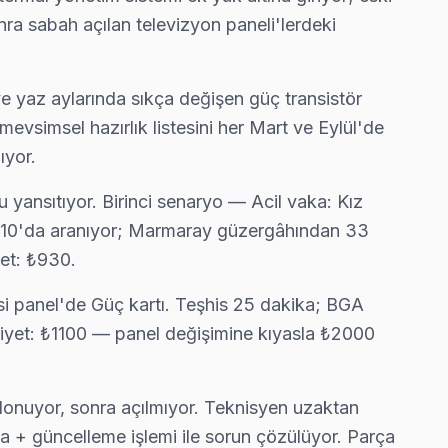
nra sabah açılan televizyon paneli'lerdeki
gereksiz ev ziyareti yapmıyoruz.
e yaz aylarında sıkça değişen güç transistör
evsimsel hazırlık listesini her Mart ve Eylül'de
ıyor.
eksiz ev ziyareti yapmıyoruz.
yansıtıyor. Birinci senaryo — Acil vaka: Kız
09:10'da aranıyor; Marmaray güzergâhından 33
yet: ₺930.
.
si panel'de Güç kartı. Teşhis 25 dakika; BGA
aliyet: ₺1100 — panel değişimine kıyasla ₺2000
eri önünde anlatıyoruz. Üsküdar standartlarımız bu.
donuyor, sonra açılmıyor. Teknisyen uzaktan
ma + güncelleme işlemi ile sorun çözülüyor. Parça