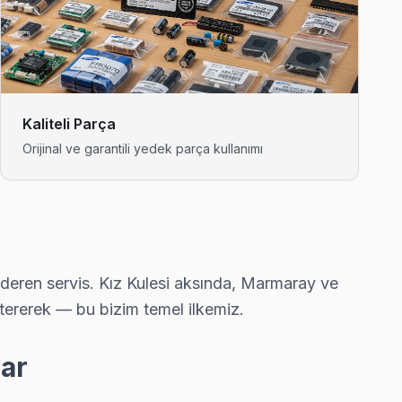
 gelerek fabrika reset ve yeniden yükleme yapıyor.
ı genellikle aynı gün tamamlıyoruz.
Kaliteli Parça
Orijinal ve garantili yedek parça kullanımı
u arıza yerinde çözülüyor.
deren servis. Kız Kulesi aksında, Marmaray ve
 ediyor.
stererek — bu bizim temel ilkemiz.
lar
t adresine ortalama 90 dakikada ulaşıyor.