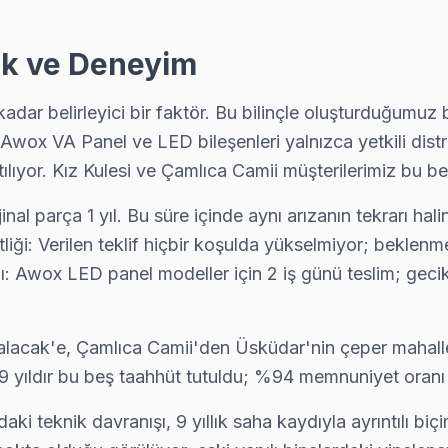
i parçanın değiştiğini, maliyet dağılımını ve garanti kapsamını müşter
ik ve Deneyim
adar belirleyici bir faktör. Bu bilinçle oluşturduğumuz
wox VA Panel ve LED bileşenleri yalnızca yetkili distri
yorsa bu bilinen bir yazılım sorunu. Teknik ekibimiz Kısıklı'e geler
lıyor. Kız Kulesi ve Çamlıca Camii müşterilerimiz bu bel
ijinal parça 1 yıl. Bu süre içinde aynı arızanın tekrarı
ği: Verilen teklif hiçbir koşulda yükselmiyor; beklenmed
ak istiyorsanız arıza fotoğrafını WhatsApp'tan gönderin — 15 dakika içi
ı: Awox LED panel modeller için 2 iş günü teslim; gec
 Salacak'e, Çamlıca Camii'den Üsküdar'nin çeper mahalle
is; Üsküdar ekibimiz pazar ve resmi tatilde de normal ücret tarifesiyle
 yıldır bu beş taahhüt tutuldu; %94 memnuniyet oranı bu
aki teknik davranışı, 9 yıllık saha kaydıyla ayrıntılı 