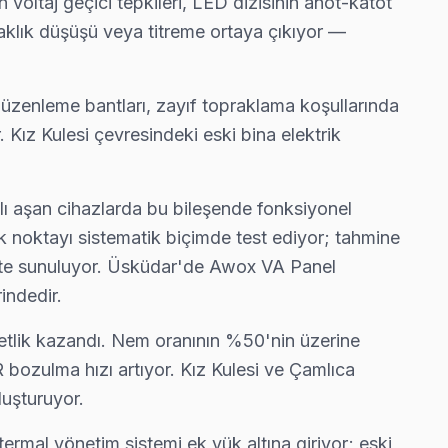
voltaj geçici tepkileri, LED dizisinin anot-katot
dar'nın en deneyimli ekibi.
rlaklık düşüşü veya titreme ortaya çıkıyor —
düzenleme bantları, zayıf topraklama koşullarında
 müşteri önünde anlatıyoruz. Üsküdar standartlarımız bu.
Kız Kulesi çevresindeki eski bina elektrik
lı aşan cihazlarda bu bileşende fonksiyonel
anıyoruz.
ik noktayı sistematik biçimde test ediyor; tahmine
likte sunuluyor. Üsküdar'de Awox VA Panel
indedir.
ediyor.
 netlik kazandı. Nem oranının %50'nin üzerine
bozulma hızı artıyor. Kız Kulesi ve Çamlıca
luşturuyor.
 sık görülür. Ekibimiz bunu yerinde yeniliyor.
termal yönetim sistemi ek yük altına giriyor; eski