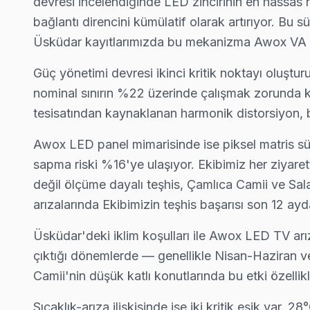
devresi incelendiğinde LED zincirinin en hassas no
Kuzguncuk semtindeki Awox TV sorunları için kapıya kadar ser
bağlantı direncini kümülatif olarak artırıyor. Bu 
Awox Servis Merkezi →
Üsküdar kayıtlarımızda bu mekanizma Awox VA Pan
Küçük Çamlıca Awox Servis
Güç yönetimi devresi ikinci kritik noktayı oluşt
Küçük Çamlıca mahallesi Awox TV servisinde şeffaf çalışıyoruz
nominal sınırın %22 üzerinde çalışmak zorunda ka
Awox Servis Merkezi →
tesisatından kaynaklanan harmonik distorsiyon, b
Küçüksu Awox Servis
Awox LED panel mimarisinde ise piksel matris sür
Küçüksu'de Awox TV güç kartı kondansatör şişmesi en yaygın arı
sapma riski %16'ye ulaşıyor. Ekibimiz her ziyaret
Üsküdar TV Servis Merkezi →
değil ölçüme dayalı teşhis, Çamlıca Camii ve Sa
arızalarında Ekibimizin teşhis başarısı son 12 ay
Küplüce Awox Servis
Awox TV'nizin Küplüce adresine gelen ekibimiz osiloskop ve 
Üsküdar'deki iklim koşulları ile Awox LED TV arız
Üsküdar Awox Servis →
çıktığı dönemlerde — genellikle Nisan-Haziran v
Camii'nin düşük katlı konutlarında bu etki özellikl
Mehmet Akif Ersoy Awox Servis
Üsküdar'da Mehmet Akif Ersoy bölgesindeki Awox kullanıcıların
Sıcaklık-arıza ilişkisinde ise iki kritik eşik var