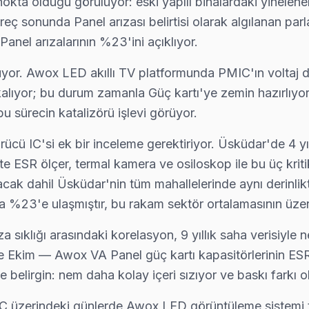
kta olduğu görülüyor: eski yapılı binalardaki yinelenen 
vis. Panel tamiri, anakart onarımı ve yazılım güncellemelerinde Üskü
süreç sonunda Panel arızası belirtisi olarak algılanan pa
el arızalarının %23'ini açıklıyor.
uruyor. Awox LED akıllı TV platformunda PMIC'ın voltaj 
: hangi parçanın değiştiğini, maliyet dağılımını ve garanti kapsamını
lıyor; bu durum zamanla Güç kartı'ye zemin hazırlıyor. 
u sürecin katalizörü işlevi görüyor.
ücü IC'si ek bir inceleme gerektiriyor. Üsküdar'de 4 yı
zalardan biri. Değişim için orijinal Türkiye distribütör parçası kull
te ESR ölçer, termal kamera ve osiloskop ile bu üç krit
lacak dahil Üsküdar'nin tüm mahallelerinde aynı derin
da %23'e ulaşmıştır, bu rakam sektör ortalamasının üzer
BGA ekipmanıyla geliyor; anakart düzeyinde arızayı yerinde teşhis 
a sıklığı arasındaki korelasyon, 9 yıllık saha verisiyle
e Ekim — Awox VA Panel güç kartı kapasitörlerinin ESR 
e belirgin: nem daha kolay içeri sızıyor ve baskı farkı o
a not: yağlı veya nemli ortamda çalışan TV'lerde ısıl macun kuruması
. 28°C üzerindeki günlerde Awox LED görüntüleme sistemi 