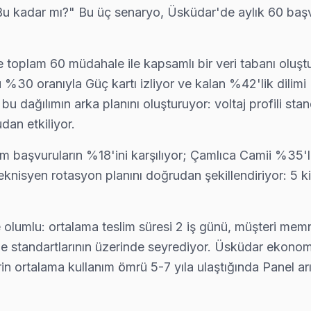
r: "Bu kadar mı?" Bu üç senaryo, Üsküdar'de aylık 60 başv
 yardımcı oluyoruz: satın alma öncesi gizli arıza denetimi ücretsiz.
 toplam 60 müdahale ile kapsamlı bir veri tabanı oluştu
u %30 oranıyla Güç kartı izliyor ve kalan %42'lik dilimi
bu dağılımın arka planını oluşturuyor: voltaj profili st
 kadar ücretsiz teşhis yapıyoruz; tamir yapılmazsa ücret almıyoruz 
an etkiliyor.
tüm başvuruların %18'ini karşılıyor; Çamlıca Camii %35'l
eknisyen rotasyon planını doğrudan şekillendiriyor: 5 ki
, yazılı fiyat, onay sonrası iş — Üsküdar'da müşteri memnuniyeti odakl
de olumlu: ortalama teslim süresi 2 iş günü, müşteri mem
ölge standartlarının üzerinde seyrediyor. Üsküdar ekono
kikada kapınızda: araç takip sistemimiz sayesinde ekibin konumunu a
talama kullanım ömrü 5-7 yıla ulaştığında Panel arızası 