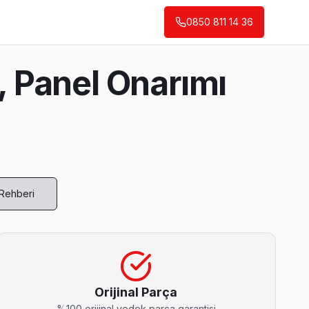
0850 811 14 36
 Panel Onarımı
 Rehberi
 fatura çıkarmıyor.
Orijinal Parça
%100 orijinal yedek parça garantisi