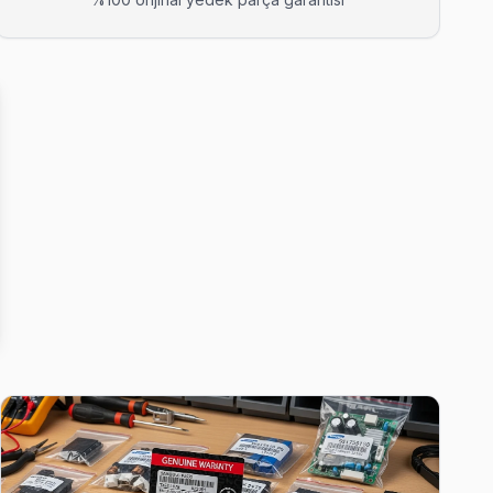
rıza tespiti ücretsiz.
daklı servis anlayışımız bu.
geliyor, çoğu arıza yerinde çözülüyor.
fesiyle çalışıyor.