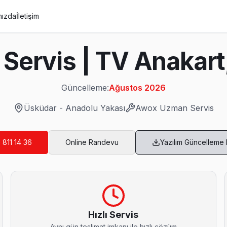
mızda
İletişim
Servis | TV Anakart,
Güncelleme:
Ağustos 2026
Üsküdar
-
Anadolu Yakası
Awox
Uzman Servis
 811 14 36
Online Randevu
Yazılım Güncelleme
apılmadan önce maliyet onayınız alınıyor. Üsküdar servisimiz sürpriz
Hızlı Servis
Aynı gün teslimat imkanı ile hızlı çözüm