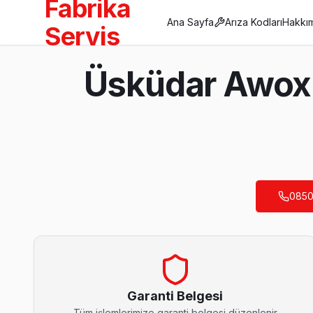
Fabrika
Ana Sayfa
Arıza Kodları
Hakkı
Servis
Anasayfa
Üsküdar Awox 
/
Üsküdar
/
Awox
Son Güncelleme:
Ağustos 2026
0850
Üsküdar'da Mahalle Mahalle Awox TV Servis
Acıbadem Awox Servis
Acıbadem sakinlerine özel: Awox TV tamirinde parça değişimi y
Acıbadem Awox Anakart Tamiri →
Garanti Belgesi
Tüm işlemlerimize garanti belgesi düzenlenir