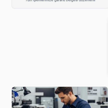
Ahmediye Awox Servis
Ahmediye mahallesinde Awox TV arızaları için aynı gün randevu.
Awox Servis Merkezi →
Altunizade Awox Servis
Altunizade sakinleri için Awox TV tamir hizmetimiz: teşhis ücre
Üsküdar TV Servis Merkezi →
Aziz Mahmut Hüdayi Awox Servis
Üsküdar genelinde Aziz Mahmut Hüdayi bölgesinde Awox TV kull
Üsküdar Awox Servis →
Bahçelievler Awox Servis
Bahçelievler bölgesindeki Awox kullanıcıları için haftanın 7 gü
Bahçelievler Awox Anakart Tamiri →
Barbaros Awox Servis