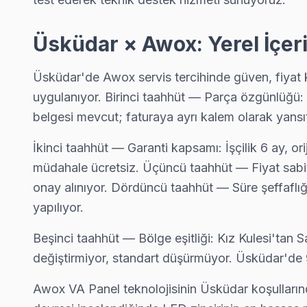
Kandilli Awox Servis
Kandilli mahallesi Awox TV servisinde şeffaf çalışıyoruz: hang
Üsküdar × Awox: Yerel İçer
Kandilli Awox Açılmıyor Arıza →
Üsküdar'de Awox servis tercihinde güven, fiyat k
Kısıklı Awox Servis
uygulanıyor. Birinci taahhüt — Parça özgünlüğü: A
Awox TV Kısıklı adresinde firmware güncellemesi sonrası donu
belgesi mevcut; faturaya ayrı kalem olarak yansıtı
Kısıklı Awox Açılmıyor Arıza →
İkinci taahhüt — Garanti kapsamı: İşçilik 6 ay, or
Kirazlıtepe Awox Servis
müdahale ücretsiz. Üçüncü taahhüt — Fiyat sabitli
Üsküdar'da Kirazlıtepe mahallesi için Awox TV fiyat teklifi alm
onay alınıyor. Dördüncü taahhüt — Süre şeffaflığ
Awox Servis Merkezi →
yapılıyor.
Kuleli Awox Servis
Beşinci taahhüt — Bölge eşitliği: Kız Kulesi'tan
Kuleli bölgesindeki Awox kullanıcıları için haftanın 7 günü serv
değiştirmiyor, standart düşürmüyor. Üsküdar'de 9
Üsküdar TV Servis Merkezi →
Awox VA Panel teknolojisinin Üsküdar koşullarınd
Kuzguncuk Awox Servis