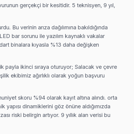
urunun gerçekçi bir kesitidir. 5 teknisyen, 9 yıl,
rdu. Bu verinin arıza dağılımına bakıldığında
 LED bar sorunu ile yazılım kaynaklı vakalar
andart binalara kıyasla %13 daha değişken
— bu taahhüdümüz.
ik payla ikinci sıraya oturuyor; Salacak ve çevre
şilik ekibimiz ağırlıklı olarak yoğun başvuru
ı servis anlayışımız bu.
nuniyet skoru %94 olarak kayıt altına alındı. orta
mik yapısı dinamiklerini göz önüne aldığımızda
nlık görebiliyorsunuz.
riski belirgin artıyor. 9 yıllık alan verisi bu