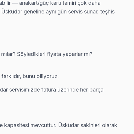
abilir — anakart/güç kartı tamiri çok daha
s Üsküdar geneline aynı gün servis sunar, teşhis
lık görebiliyorsunuz.
lar? Söyledikleri fiyata yaparlar mı?
kika içinde kapınızda.
rklıdır, bunu biliyoruz.
r ekibimiz bu arızayı yerinde çözüyor.
üdar servisimizde fatura üzerinde her parça
le çalışıyor.
e kapasitesi mevcuttur. Üsküdar sakinleri olarak