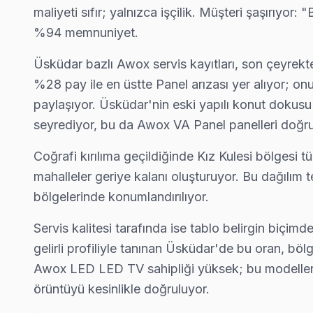
maliyeti sıfır; yalnızca işçilik. Müşteri şaşırıyo
Selimiye Awox Servis
%94 memnuniyet.
Selimiye'deki Awox TV kullanıcılarına ikinci el cihaz alırken de
Selimiye Awox Açılmıyor Arıza →
Üsküdar bazlı Awox servis kayıtları, son çeyrekte
%28 pay ile en üstte Panel arızası yer alıyor; on
Sultantepe Awox Servis
paylaşıyor. Üsküdar'nin eski yapılı konut dokusu 
Üsküdar'da Sultantepe mahallesi Awox TV servisi için kapıya
seyrediyor, bu da Awox VA Panel panelleri doğrud
Üsküdar Awox Servis →
Coğrafi kırılıma geçildiğinde Kız Kulesi bölgesi 
Ünalan Awox Servis
mahalleler geriye kalanı oluşturuyor. Bu dağılım t
Ünalan sakinleri için Awox TV tamir hizmetimiz: teşhis ücretsiz
bölgelerinde konumlandırılıyor.
Ünalan Awox Açılmıyor Arıza →
Servis kalitesi tarafında ise tablo belirgin biçim
Valide-i Atik Awox Servis
gelirli profiliyle tanınan Üsküdar'de bu oran, b
Valide-i Atik mahallesi Awox TV teknisyeniniz ortalama 90 da
Awox LED LED TV sahipliği yüksek; bu modellerin or
Valide-i Atik Awox Açılmıyor Arıza →
örüntüyü kesinlikle doğruluyor.
Yavuztürk Awox Servis