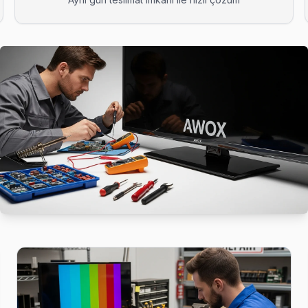
 Üsküdar'nın bu bölgesine teknik ekibimiz 1-2 saat içinde ulaşıyor, a
tsiz, yazılı fiyat, onay sonrası iş — Üsküdar'da müşteri memnuniyeti o
anıcılarına tam donanımlı servis. Ekibimiz orijinal yedek parça ile 
nü servis; Üsküdar ekibimiz pazar ve resmi tatilde de normal ücret tari