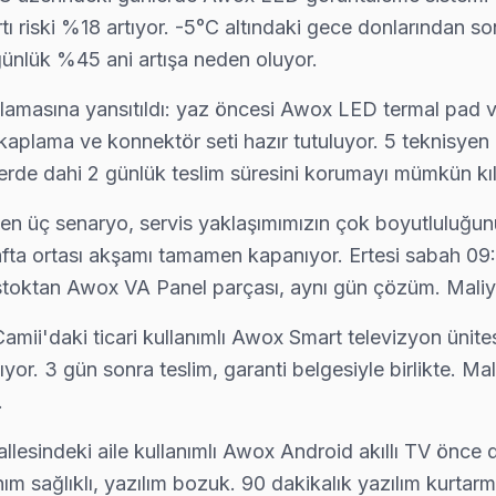
tı riski %18 artıyor. -5°C altındaki gece donlarından so
ünlük %45 ani artışa neden oluyor.
zi arayın: ücretsiz telefon danışmanlığıyla sorunu yönlendiriyoruz, 
lamasına yansıtıldı: yaz öncesi Awox LED termal pad v
aplama ve konnektör seti hazır tutuluyor. 5 teknisyen m
erde dahi 2 günlük teslim süresini korumayı mümkün kıl
arayın: ücretsiz telefon danışmanlığıyla sorunu yönlendiriyoruz, ger
n üç senaryo, servis yaklaşımımızın çok boyutluluğunu 
hafta ortası akşamı tamamen kapanıyor. Ertesi sabah 
, stoktan Awox VA Panel parçası, aynı gün çözüm. Mali
 teknik ekibimiz Salacak adresine aynı gün geliyor, teşhis ücretsiz
mii'daki ticari kullanımlı Awox Smart televizyon ünite
yor. 3 gün sonra teslim, garanti belgesiyle birlikte. M
.
ngi parçanın değiştiğini, maliyet dağılımını ve garanti kapsamını müşt
esindeki aile kullanımlı Awox Android akıllı TV önce 
ım sağlıklı, yazılım bozuk. 90 dakikalık yazılım kurtar