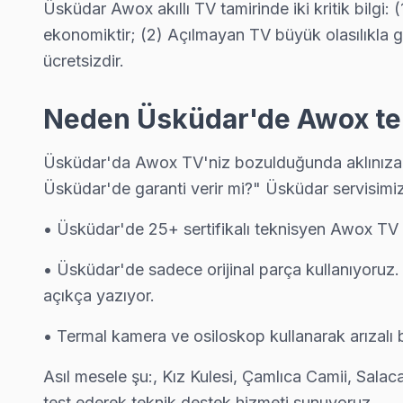
Cumhuriyet Awox Anakart Tamiri →
Üsküdar Awox akıllı TV tamirinde iki kritik bilgi
ekonomiktir; (2) Açılmayan TV büyük olasılıkla gü
Çengelköy Awox Servis
ücretsizdir.
Çengelköy mahallesi Awox TV teknisyeniniz ortalama 90 dakik
Üsküdar Awox Servis →
Neden Üsküdar'de Awox tekn
Ferah Awox Servis
Üsküdar'da Awox TV'niz bozulduğunda aklınıza bi
Üsküdar'da Ferah mahallesi için Awox TV tamir randevusu al
Üsküdar'de garanti verir mi?" Üsküdar servisimi
Awox Servis Merkezi →
• Üsküdar'de 25+ sertifikalı teknisyen Awox TV 
Güzeltepe Awox Servis
Güzeltepe'de Awox TV ses ama görüntü yok sorununu genellikl
• Üsküdar'de sadece orijinal parça kullanıyoruz.
Awox Servis Merkezi →
açıkça yazıyor.
İcadiye Awox Servis
• Termal kamera ve osiloskop kullanarak arızalı b
İcadiye bölgesindeki Awox kullanıcıları için haftanın 7 günü se
Asıl mesele şu:, Kız Kulesi, Çamlıca Camii, Sala
Üsküdar TV Servis Merkezi →
test ederek teknik destek hizmeti sunuyoruz.