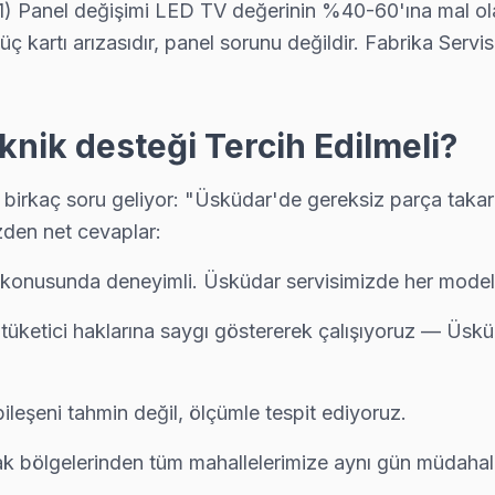
: (1) Panel değişimi LED TV değerinin %40-60'ına mal ol
ç kartı arızasıdır, panel sorunu değildir. Fabrika Servi
ada kapınızda: araç takip sistemimiz sayesinde ekibin konumunu an
ik desteği Tercih Edilmeli?
rkaç soru geliyor: "Üsküdar'de gereksiz parça takar mı
mak kolay: telefon, WhatsApp veya web formundan — ekibimiz 90 da
zden net cevaplar:
konusunda deneyimli. Üsküdar servisimizde her model fa
e backlight led şeridi veya LVDS kablo arızası oluşturuyor. Üsküda
 tüketici haklarına saygı göstererek çalışıyoruz — Üsk
ileşeni tahmin değil, ölçümle tespit ediyoruz.
rvis; Üsküdar ekibimiz pazar ve resmi tatilde de normal ücret tarifesiy
cak bölgelerinden tüm mahallelerimize aynı gün müdahal