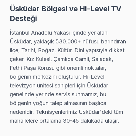
Üsküdar Bölgesi ve Hi-Level TV
2. Net fiyat teklifi
Desteği
3. Sizin onayınız
4. Orijinal parça ile müdahale
İstanbul Anadolu Yakası içinde yer alan
5. 2 yıl garanti belgesi
Üsküdar, yaklaşık 530.000+ nüfusu barındıran
Kız Kulesi ve Üsküdar geneli — Marmaray ve Vapur g
ilçe, Tarihi, Boğaz, Kültür, Dini yapısıyla dikkat
çeker. Kız Kulesi, Çamlıca Camii, Salacak,
Neden Üsküdar'de Hi-Level teknik desteği Ter
Fethi Paşa Korusu gibi önemli noktalar,
Üsküdar Hi-Level TV Ekran Anakart Profesyonel Servis ve Tam
bölgenin merkezini oluşturur. Hi-Level
Üsküdar'da Hi-Level TV'niz bozulduğunda aklınıza birk
televizyon ünitesi sahipleri için Üsküdar
• Üsküdar'de 25+ sertifikalı teknisyen Hi-Level TV kon
genelinde yerinde servis sunmamız, bu
bölgenin yoğun talep almasının başlıca
• Üsküdar'de sadece orijinal parça kullanıyoruz. resm
nedenidir. Teknisyenlerimiz Üsküdar'deki tüm
• Chip-level tamir için osiloskop, ESR ve termal görü
mahallelere ortalama 30-45 dakikada ulaşır.
Sık sorulan bir konu bu:, Kız Kulesi, Çamlıca Camii, S