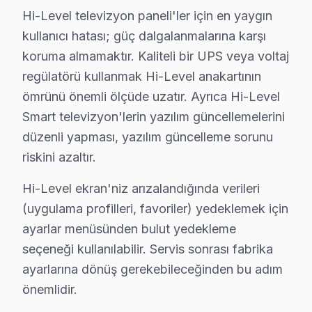
• Güç kartı (power board) tamiri: ₺400 – ₺1.200
Hi-Level televizyon paneli'ler için en yaygın
• T-Con kartı değişimi: ₺350 – ₺900
kullanıcı hatası; güç dalgalanmalarına karşı
• Ses kartı/hoparlör tamiri: ₺300 – ₺700
koruma almamaktır. Kaliteli bir UPS veya voltaj
• Yazılım güncelleme ve hata giderme: ₺200 – ₺500
regülatörü kullanmak Hi-Level anakartının
• Kapasitör değişimi (anakart): ₺250 – ₺600
ömrünü önemli ölçüde uzatır. Ayrıca Hi-Level
Smart televizyon'lerin yazılım güncellemelerini
Üsküdar fiyat politikamız — Üsküdar servisimizde geçer
düzenli yapması, yazılım güncelleme sorunu
• Üsküdar'de ücretsiz arıza teşhisi (onarım yapılırsa)
riskini azaltır.
• Üsküdar servisimizde parça ve işçilik fiyatları ayrı belir
• Üsküdar'de kapıda nakit veya kredi kartı ile ödeme
Hi-Level ekran'niz arızalandığında verileri
• Taksit seçeneği mevcuttur
(uygulama profilleri, favoriler) yedeklemek için
Not: Üsküdar'de nihai fiyat, arıza teşhisinden sonra kes
ayarlar menüsünden bulut yedekleme
seçeneği kullanılabilir. Servis sonrası fabrika
Üsküdar Hi-Level TV Arızaları – Televizyonun
ayarlarına dönüş gerekebileceğinden bu adım
önemlidir.
Hi-Level televizyon paneli'nizde yaşadığınız arıza, c