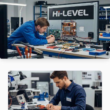
Barbaros sakinleri Hi-Level TV arızaları için sık bizi tercih e
Hi-Level Ekran Değişimi →
Beylerbeyi Hi-Level Servis
Üsküdar'da Beylerbeyi mahallesi Hi-Level TV servisi için 
Üsküdar TV Servis Merkezi →
Bulgurlu Hi-Level Servis
Bulgurlu mahallesi Hi-Level TV teknisyeniniz ortalama 90 d
Üsküdar Hi-Level Servis →
Burhaniye Hi-Level Servis
Hi-Level TV'niz Burhaniye'de arıza yaptıysa taşımanıza ger
Burhaniye Hi-Level Anakart Tamiri →
Cumhuriyet Hi-Level Servis
Cumhuriyet mahallesinde Hi-Level TV arızaları için aynı gün 