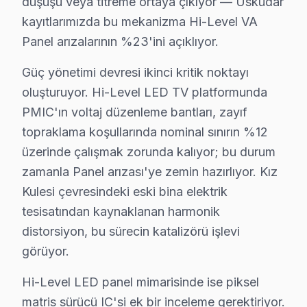
düşüşü veya titreme ortaya çıkıyor — Üsküdar
kayıtlarımızda bu mekanizma Hi-Level VA
Panel arızalarının %23'ini açıklıyor.
Güç yönetimi devresi ikinci kritik noktayı
oluşturuyor. Hi-Level LED TV platformunda
PMIC'ın voltaj düzenleme bantları, zayıf
topraklama koşullarında nominal sınırın %12
üzerinde çalışmak zorunda kalıyor; bu durum
zamanla Panel arızası'ye zemin hazırlıyor. Kız
Hi-Level Uzman Teknisyen Ekibi — Üsküdar
Kulesi çevresindeki eski bina elektrik
tesisatından kaynaklanan harmonik
Murat T. — Hi-Level Servis Uzmanı
distorsiyon, bu sürecin katalizörü işlevi
14 yıllık Hi-Level TV tamir deneyimi. Üsküdar ve çevre ilçel
görüyor.
· Hi-Level fabrika servis sertifikası
· Orijinal ve OEM yedek parça tedarikçisi
Hi-Level LED panel mimarisinde ise piksel
· 2010'dan günümüze tüm Hi-Level modelleri
matris sürücü IC'si ek bir inceleme gerektiriyor.