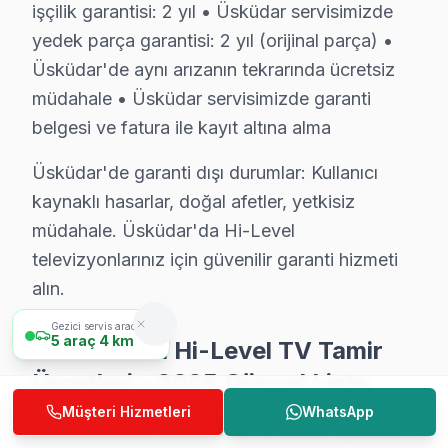
işçilik garantisi: 2 yıl • Üsküdar servisimizde
• Teknisyen yolda iken anlık konum bildirimi
yedek parça garantisi: 2 yıl (orijinal parça) •
• Üsküdar parça temin süresi: aynı gün (stokta mevcu
Üsküdar'de aynı arızanın tekrarında ücretsiz
• Üsküdar'de iş yerine özel mesai saati dışı servis
müdahale • Üsküdar servisimizde garanti
• Servis tamamlandığında e-posta/SMS bildirimi
belgesi ve fatura ile kayıt altına alma
Üsküdar'da Hi-Level acil LED TV servisi için şimdi ar
Üsküdar'de garanti dışı durumlar: Kullanıcı
Üsküdar'de Mahalle Hi-Level Servis Hizmeti
kaynaklı hasarlar, doğal afetler, yetkisiz
müdahale. Üsküdar'da Hi-Level
Hi-Level televizyon paneli arıza servisimiz Üsküdar'nin
televizyonlarınız için güvenilir garanti hizmeti
Ferah, Güzeltepe, İcadiye, Kandilli, Kısıklı, Kirazlıt
alın.
Mehmet Akif Ersoy, Mimar Sinan, Muratreis, Salacak, S
Gezici servis aracımız
Acıbadem, Ahmediye, Altunizade, Aziz Mahmut Hüdayi, 
5
araç
4 km
Üsküdar'da Hi-Level TV Tamir
Ücretleri – 2025 Güncel Liste
Üsküdar Hi-Level TV Teknik Destek Kapsamım
Müşteri Hizmetleri
WhatsApp
Üsküdar'de Hi-Level televizyon ünitesi sahiplerine su
Üsküdar'da Hi-Level akıllı TV servis fiyatları,