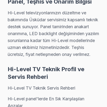
Android sistem sorunu: Üsküdar'de Hi-Level VA Panel pane
Panel, Teşhis ve Onarım Bilgisi
Panel arızası: Üsküdar'de Smart TV sistemini kullana
Hi-Level televizyonlarınızın düzeltme ve
Güç kartı: Üsküdar'de LED ekranlarda daha sık rastlıy
bakımında Üsküdar servisimiz kapsamlı teknik
LED bar: Üsküdar'de bu sorunla başvuran müşteriler içi
destek sunuyor. Panel tamirinden anakart
» Üsküdar'de tüm Hi-Level model ve serilerinde VA Pan
onarımına, LED backlight değişiminden yazılım
sorunlarına kadar tüm Hi-Level modellerinde
Hi-Level TV Teknik Rehberi: Panel, Teşhis ve O
uzman ekibimiz hizmetinizdedir. Teşhis
Hi-Level televizyonlarınızın düzeltme ve bakımında Üs
ücretsiz, fiyat netleşmeden onay verilmez.
Hi-Level TV Teknik Profil ve Servis Rehberi
Hi-Level TV Teknik Profil ve
Hi-Level TV Teknik Servis Rehberi
Servis Rehberi
Hi-Level panel'lerde En Sık Karşılaşılan Arızalar
Hi-Level TV Teknik Servis Rehberi
Hi-Level servisimizde en yaygın yazılım güncelleme soru
Hi-Level Servis Yaklaşımımız
Hi-Level panel'lerde En Sık Karşılaşılan
marka kalitesi ilkeleri doğrultusunda Hi-Level akıllı TV
Arızalar