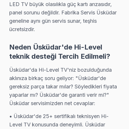
Mehmet Akif Ersoy Hi-Level Açılmıyor Arıza →
LED TV büyük olasılıkla güç kartı arızasıdır,
panel sorunu değildir. Fabrika Servis Üsküdar
Mimar Sinan Hi-Level Servis
geneline aynı gün servis sunar, teşhis
Mimar Sinan mahallesi Hi-Level TV servisi için ön değerlen
ücretsizdir.
Üsküdar Hi-Level Servis →
Neden Üsküdar'de Hi-Level
Muratreis Hi-Level Servis
Muratreis'deki Hi-Level TV kullanıcılarına ikinci el cihaz al
teknik desteği Tercih Edilmeli?
Hi-Level Servis Merkezi →
Üsküdar'da Hi-Level TV'niz bozulduğunda
Salacak Hi-Level Servis
aklınıza birkaç soru geliyor: "Üsküdar'de
Salacak'de Hi-Level TV güç kartı kondansatör şişmesi en yayg
gereksiz parça takar mılar? Söyledikleri fiyata
Üsküdar TV Servis Merkezi →
yaparlar mı? Üsküdar'de garanti verir mi?"
Üsküdar servisimizden net cevaplar:
Selami Ali Hi-Level Servis
Üsküdar'da Selami Ali mahallesi Hi-Level kullanıcıları arı
• Üsküdar'de 25+ sertifikalı teknisyen Hi-
Hi-Level Servis Merkezi →
Level TV konusunda deneyimli. Üsküdar