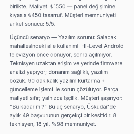
birlikte. Maliyet: ₺1550 — panel değişimine
Zeynep Kamil Mahallesi, hem genç hem de orta yaş grubu
kıyasla ₺450 tasarruf. Müşteri memnuniyeti
anket sonucu: 5/5.
Üsküdar Mahallelerinde Hi-Level Servis Deney
Üsküdar'da yaşayanlar, bu marka televizyonları için uyg
Üçüncü senaryo — Yazılım sorunu: Salacak
mahallesindeki aile kullanımlı Hi-Level Android
Güç kartı, LED backlight ve T-Con kart tamiri gibi işlem
televizyon önce donuyor, sonra açılmıyor.
Üsküdar Müşterilerinin bu TV Servis Değerlen
Teknisyen uzaktan erişim ve yerinde firmware
analizi yapıyor; donanım sağlıklı, yazılım
Fabrika onarım ile çalışan Üsküdar’daki pek çok müşteri
bozuk. 90 dakikalık yazılım kurtarma +
Müşteriler, orijinal parça kullanımı sayesinde cihazlar
güncelleme işlemi ile sorun çözülüyor. Parça
maliyeti sıfır; yalnızca işçilik. Müşteri şaşırıyor:
Üsküdar Hi-Level servis - TV Tamiri
"Bu kadar mı?" Bu üç senaryo, Üsküdar'de
Üsküdar'da Hi-Level ekran tamirinde en sık karşılaşıl
aylık 49 başvurunun gerçekçi bir kesitidir. 8
Cevap şeffaf olmalı. Fabrika Servis'de süreç şöyle:
teknisyen, 18 yıl, %98 memnuniyet.
1. Ücretsiz teşhis