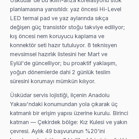
Üsküdar'de bu iklim-arıza korelasyonu stok
bu TV Tamir Sürecinde Şeffaflık
planlamasına yansıtıldı: yaz öncesi Hi-Level
LED termal pad ve yaz aylarında sıkça
Acıbadem'da Hi-Level TV Servisi
değişen güç transistör stoğu takviye ediliyor;
Acıbadem mahallesi, eski binaların yoğun olduğu bir ye
kış öncesi nem koruyucu kaplama ve
Ahmediye'de Hi-Level TV Servisi
konnektör seti hazır tutuluyor. 8 teknisyen
mevsimsel hazırlık listesini her Mart ve
Ahmediye, modern konutlar ve çeşitli elektrik altyapıl
Eylül'de güncelliyor; bu proaktif yaklaşım,
Altunizade'de Hi-Level TV Servisi
yoğun dönemlerde dahi 2 günlük teslim
Altunizade, hem tarihi hem de modern yapıların bir arad
süresini korumayı mümkün kılıyor.
Aziz Mahmut Hüdayi'de Hi-Level TV Servisi
Üsküdar servis lojistiği, ilçenin Anadolu
Yakası'ndaki konumundan yola çıkarak üç
Aziz Mahmut Hüdayi mahallesi, sakinlerinin televizyon a
katmanlı bir erişim yapısı üzerine kurulu. Birinci
Bahçelievler'de Hi-Level TV Servisi
katman — Çekirdek bölge: Kız Kulesi ve yakın
Bahçelievler, çok katlı binalardan oluşan bir yerleşim a
çevresi. Aylık 49 başvurunun %20'ini