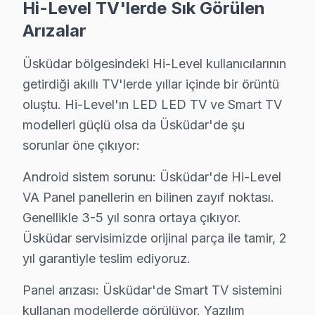
Hi-Level TV'lerde Sık Görülen
Üsküdar × Hi-Level: Yerel İçerik ve Deneyim
Arızalar
Hi-Level VA Panel teknolojisinin Üsküdar koşullarındaki
Güç yönetimi devresi ikinci kritik noktayı oluşturuyor
Üsküdar bölgesindeki Hi-Level kullanıcılarının
Hi-Level LED panel mimarisinde ise piksel matris sürüc
getirdiği akıllı TV'lerde yıllar içinde bir örüntü
Üsküdar'de Hi-Level servis tercihinde güven, fiyat kada
oluştu. Hi-Level'ın LED LED TV ve Smart TV
İkinci taahhüt — Garanti kapsamı: İşçilik 6 ay, orijina
modelleri güçlü olsa da Üsküdar'de şu
Beşinci taahhüt — Bölge eşitliği: Kız Kulesi'tan Salac
sorunlar öne çıkıyor:
Üsküdar'de Hi-Level akıllı TV onarımında para harcam
Android sistem sorunu: Üsküdar'de Hi-Level
Ama değer hesabı yalnızca ilk satın alma fiyatıyla bit
VA Panel panellerin en bilinen zayıf noktası.
orta gelirli profilli Üsküdar'de müşterilerimiz bu hes
Genellikle 3-5 yıl sonra ortaya çıkıyor.
Üsküdar'deki iklim koşulları ile Hi-Level televizyon pa
Üsküdar servisimizde orijinal parça ile tamir, 2
Sıcaklık-arıza ilişkisinde ise iki kritik eşik var. 28°
yıl garantiyle teslim ediyoruz.
Üsküdar'de bu iklim-arıza korelasyonu stok planlaması
Panel arızası: Üsküdar'de Smart TV sistemini
Üsküdar servis lojistiği, ilçenin Anadolu Yakası'ndaki
kullanan modellerde görülüyor. Yazılım