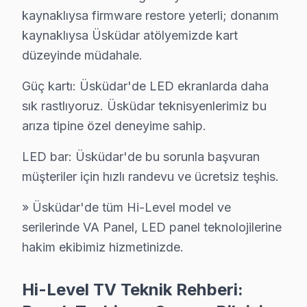
İkinci katman — Orta kuşak: Çamlıca Camii ve bağlantı
kaynaklıysa firmware restore yeterli; donanım
Üçüncü katman — Dış mahalleler: Salacak ve Üsküdar'nin
kaynaklıysa Üsküdar atölyemizde kart
Üsküdar bazlı Hi-Level servis kayıtları, son çeyrekte t
düzeyinde müdahale.
Coğrafi kırılıma geçildiğinde Kız Kulesi bölgesi tüm ba
Güç kartı: Üsküdar'de LED ekranlarda daha
Servis kalitesi tarafında ise tablo belirgin biçimde ol
sık rastlıyoruz. Üsküdar teknisyenlerimiz bu
Üsküdar'deki Hi-Level müşteri deneyimini temsil eden 
arıza tipine özel deneyime sahip.
İkinci senaryo — Chip-level müdahale: Çamlıca Camii'da
LED bar: Üsküdar'de bu sorunla başvuran
Üçüncü senaryo — Yazılım sorunu: Salacak mahallesindek
müşteriler için hızlı randevu ve ücretsiz teşhis.
Üsküdar Bölgesi ve Hi-Level TV Desteği
» Üsküdar'de tüm Hi-Level model ve
İstanbul Anadolu Yakası içinde yer alan Üsküdar, yakla
serilerinde VA Panel, LED panel teknolojilerine
hakim ekibimiz hizmetinizde.
Hi-Level TV'lerde Sık Görülen Arızalar
Üsküdar bölgesindeki Hi-Level kullanıcılarının getirdiğ
Hi-Level TV Teknik Rehberi: