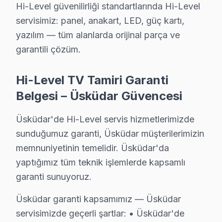
Hi-Level televizyon'lerde en çok müdahale ettiğimiz arı
Hi-Level güvenilirliği standartlarında Hi-Level
• Panel ve Ekran: OLED yanması, LCD şeriti, piksel öl
servisimiz: panel, anakart, LED, güç kartı,
• Elektronik Kartlar: Anakart, T-Con, güç kartı, tune
yazılım — tüm alanlarda orijinal parça ve
• Arka Aydınlatma: LED bar değişimi, inverter tamiri, ba
garantili çözüm.
• Yazılım ve Firmware: Fabrika ayarı, eMMC kurtarm
Hi-Level TV Tamiri Garanti
• Bağlantı: HDMI/USB port arızası, Bluetooth ve Wi-Fi
Belgesi – Üsküdar Güvencesi
• Kapasitör ve SMD: Şişmiş kapasitör değişimi, smd bil
Üsküdar'de Hi-Level ekran tamiri için ücretsiz arıza tespi
Üsküdar'de Hi-Level servis hizmetlerimizde
sunduğumuz garanti, Üsküdar müşterilerimizin
Üsküdar'de Hi-Level Orijinal Parça – 2 Yıl De
memnuniyetinin temelidir. Üsküdar'da
yaptığımız tüm teknik işlemlerde kapsamlı
Üsküdar Hi-Level Servis – 30 Dakikada Kapını
garanti sunuyoruz.
Hi-Level akıllı TV'niz bozulduğunda saatler içinde m
Üsküdar garanti kapsamımız — Üsküdar
Neden bu kadar hızlıyız?
servisimizde geçerli şartlar: • Üsküdar'de
• Üsküdar'de ekspres servis: 4 saat içinde müdahale g