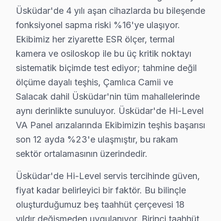
Üsküdar'de 4 yılı aşan cihazlarda bu bileşende
Üsküdar Servis İstatistikleri
fonksiyonel sapma riski %16'ye ulaşıyor.
· Üsküdar'de
445+
Hi-Level TV tamiri
· Müşteri memnuniyeti
%97
Ekibimiz her ziyarette ESR ölçer, termal
· Ortalama tamir süresi:
1–2 iş günü
kamera ve osiloskop ile bu üç kritik noktayı
· Tüm işlemler
2 yıl garantili
sistematik biçimde test ediyor; tahmine değil
ölçüme dayalı teşhis, Çamlıca Camii ve
Salacak dahil Üsküdar'nin tüm mahallelerinde
Bu sayfayla ilgili hizmet sayfaları:
aynı derinlikte sunuluyor. Üsküdar'de Hi-Level
↑ Hi-Level Servis Ana Sayfası
VA Panel arızalarında Ekibimizin teşhis başarısı
↑ Üsküdar TV Servis Merkezi
son 12 ayda %23'e ulaşmıştır, bu rakam
sektör ortalamasının üzerindedir.
Üsküdar'de Hi-Level servis tercihinde güven,
fiyat kadar belirleyici bir faktör. Bu bilinçle
Üsküdar Yakın İlçelerde Hi-Level Servisi
oluşturduğumuz beş taahhüt çerçevesi 18
· Ataşehir Hi-Level
· Beykoz Hi-Level
yıldır değişmeden uygulanıyor. Birinci taahhüt