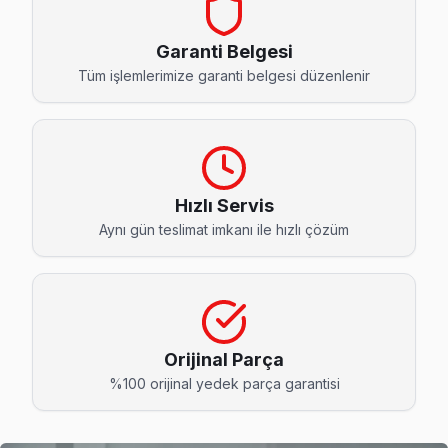
Ahmediye Hi-Level Servis
Ahmediye'deki Hi-Level TV kullanıcılarına ikinci el cihaz alı
Garanti Belgesi
Üsküdar TV Servis Merkezi →
Tüm işlemlerimize garanti belgesi düzenlenir
Altunizade Hi-Level Servis
Üsküdar'da Altunizade bölgesi dahil tüm hizmet alanımızda Hi
Üsküdar TV Servis Merkezi →
Hızlı Servis
Aziz Mahmut Hüdayi Hi-Level Servis
Aynı gün teslimat imkanı ile hızlı çözüm
Üsküdar'da Aziz Mahmut Hüdayi bölgesindeki Hi-Level kullanı
Aziz Mahmut Hüdayi Hi-Level Açılmıyor Arıza →
Bahçelievler Hi-Level Servis
Hi-Level TV'nizin Bahçelievler adresine gelen ekibimiz osi
Orijinal Parça
Hi-Level Ekran Değişimi →
%100 orijinal yedek parça garantisi
Barbaros Hi-Level Servis