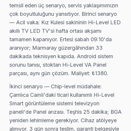
temsil eden üç senaryo, servis yaklaşımımızın
Selimiye'de bu cihaz TV Servisi
çok boyutluluğunu yansıtıyor. Birinci senaryo
Selimiye Mahallesi, çok sayıda aile ile genç bireylerin
— Acil vaka: Kız Kulesi sakininin Hi-Level LED
akıllı TV LED TV'si hafta ortası akşamı
Sultantepe'de Hi-Level TV Servisi
tamamen kapanıyor. Ertesi sabah 09:10'da
Sultantepe Mahallesi, çeşitli konut seçenekleri ve genç a
aranıyor; Marmaray güzergâhından 33
dakikada teknisyen kapıda. Android sistem
Ünalan'da Hi-Level TV Servisi
sorunu tanısı, stoktan Hi-Level VA Panel
Ünalan Mahallesi, modern yaşam tarzını benimsemiş aile
parçası, aynı gün çözüm. Maliyet: ₺1380.
Valide-i Atik'te Hi-Level TV Servisi
İkinci senaryo — Chip-level müdahale:
Valide-i Atik Mahallesi, aile yapısı ve genç nüfusla kar
Çamlıca Camii'daki ticari kullanımlı Hi-Level
Smart görüntüleme sistemi televizyon
Yavuztürk'te Hi-Level TV Servisi
paneli'de Panel arızası. Teşhis 25 dakika; BGA
Yavuztürk Mahallesi, farklı yaş gruplarının bir arada ya
yeniden lehimleme gerekiyor. Cihaz atölyeye
alınıyor. 3 gün sonra teslim, garanti belgesiyle
Zeynep Kamil'de Hi-Level TV Servisi