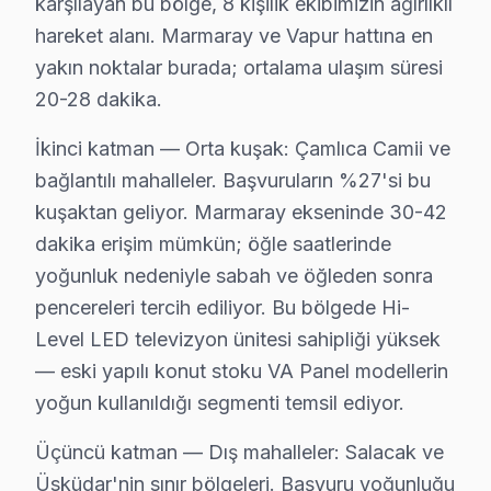
karşılayan bu bölge, 8 kişilik ekibimizin ağırlıklı
Barbaros'da bu cihaz TV Servisi
hareket alanı. Marmaray ve Vapur hattına en
Barbaros mahallesi, çeşitli yapılaşma olanaklarıyla öne
yakın noktalar burada; ortalama ulaşım süresi
20-28 dakika.
Beylerbeyi'nde bu TV TV Servisi
İkinci katman — Orta kuşak: Çamlıca Camii ve
Beylerbeyi, hem tarihi yapıları hem de modern konutları
bağlantılı mahalleler. Başvuruların %27'si bu
Bulgurlu'da Hi-Level TV Servisi
kuşaktan geliyor. Marmaray ekseninde 30-42
Bulgurlu, çoğunlukla yeni yapıların bulunduğu ve sakin
dakika erişim mümkün; öğle saatlerinde
yoğunluk nedeniyle sabah ve öğleden sonra
Burhaniye'de Hi-Level TV Servisi
pencereleri tercih ediliyor. Bu bölgede Hi-
Burhaniye mahallesi, sakinlerinin televizyon arızaları 
Level LED televizyon ünitesi sahipliği yüksek
— eski yapılı konut stoku VA Panel modellerin
Cumhuriyet'te Hi-Level TV Servisi
yoğun kullanıldığı segmenti temsil ediyor.
Cumhuriyet mahallesi, çeşitli konut projeleri ile dikkat
Üçüncü katman — Dış mahalleler: Salacak ve
Çengelköy'de Hi-Level TV Servisi
Üsküdar'nin sınır bölgeleri. Başvuru yoğunluğu