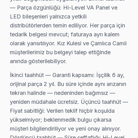
— Parça özgünlüğü: Hi-Level VA Panel ve
· Çekmeköy Hi-Level
· Kadıköy Hi-Level
LED bileşenleri yalnızca yetkili
distribütörlerden temin ediliyor. Her parça için
· Kartal Hi-Level
· Maltepe Hi-Level
tedarik belgesi mevcut; faturaya ayrı kalem
olarak yansıtılıyor. Kız Kulesi ve Çamlıca Camii
· Pendik Hi-Level
· Sancaktepe Hi-Level
müşterilerimiz bu belgeyi talep ettiğinde
anında gösterilebiliyor.
Üsküdar Diğer Marka Servisleri
İkinci taahhüt — Garanti kapsamı: İşçilik 6 ay,
· Üsküdar Sony
· Üsküdar Philips
orijinal parça 2 yıl. Bu süre içinde aynı arızanın
tekrarı halinde — nedeninden bağımsız —
· Üsküdar iFFALCON
· Üsküdar Samsung
yeniden müdahale ücretsiz. Üçüncü taahhüt —
Fiyat sabitliği: Verilen teklif hiçbir koşulda
· Üsküdar LG
· Üsküdar Panasonic
yükselmiyor; beklenmedik bulgu çıkarsa
müşteri bilgilendiriliyor ve yeni onay alınıyor.
· Üsküdar Toshiba
· Üsküdar Sharp
Dördüncü taahhüt — Süre şeffaflığı: Hi-Level