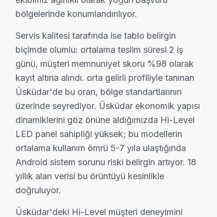
Küplüce Mahallesi’nde yaşayanların bu cihaz televizyonla
bölgelerinde konumlandırılıyor.
Mehmet Akif Ersoy'da Hi-Level TV Servisi
Servis kalitesi tarafında ise tablo belirgin
biçimde olumlu: ortalama teslim süresi 2 iş
Mehmet Akif Ersoy Mahallesi’nde, söz konusu model tele
günü, müşteri memnuniyet skoru %98 olarak
Mimar Sinan'da Hi-Level TV Servisi
kayıt altına alındı. orta gelirli profiliyle tanınan
Mimar Sinan Mahallesi’nin hem tarihi hem de modern doku
Üsküdar'de bu oran, bölge standartlarının
üzerinde seyrediyor. Üsküdar ekonomik yapısı
Muratreis'de Hi-Level TV Servisi
dinamiklerini göz önüne aldığımızda Hi-Level
Muratreis Mahallesi, genç nüfusun yoğunlukta olduğu bir
LED panel sahipliği yüksek; bu modellerin
ortalama kullanım ömrü 5-7 yıla ulaştığında
Salacak'ta Hi-Level TV Servisi
Android sistem sorunu riski belirgin artıyor. 18
Salacak Mahallesi, tarihi atmosferiyle birlikte aile yap
yıllık alan verisi bu örüntüyü kesinlikle
doğruluyor.
Selami Ali'de söz konusu model TV Servisi
Selami Ali Mahallesi, dinamik bir yapı ve çeşitli yaş gr
Üsküdar'deki Hi-Level müşteri deneyimini