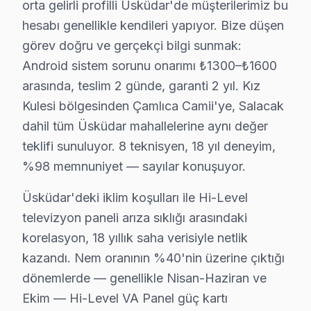
orta gelirli profilli Üsküdar'de müşterilerimiz bu
Neden:
Genellikle LED panellerin arka aydınlatmaların
hesabı genellikle kendileri yapıyor. Bize düşen
Fiyat:
₺800 - ₺1,200.
görev doğru ve gerçekçi bilgi sunmak:
Etkilenen Modeller:
HL-40FT530, HL-55XT700.
Android sistem sorunu onarımı ₺1300–₺1600
arasında, teslim 2 günde, garanti 2 yıl. Kız
2. Güç Kaynağı Arızası
Kulesi bölgesinden Çamlıca Camii'ye, Salacak
Fiziksel Belirti:
televizyon açılmıyor ya da açıldığında
dahil tüm Üsküdar mahallelerine aynı değer
Neden:
Güç kartındaki bileşenlerin arızalanması, çoğ
teklifi sunuluyor. 8 teknisyen, 18 yıl deneyim,
Fiyat:
₺600 - ₺900.
%98 memnuniyet — sayılar konuşuyor.
Etkilenen Modeller:
HL-32LS500, HL-43XT600.
Üsküdar'deki iklim koşulları ile Hi-Level
3. Anakart Problemleri
televizyon paneli arıza sıklığı arasındaki
korelasyon, 18 yıllık saha verisiyle netlik
Fiziksel Belirti:
Televizyon yanıt vermiyor, uzaktan ku
kazandı. Nem oranının %40'nin üzerine çıktığı
Neden:
Anakartın chip setinde zayıf bileşenler kullanıl
dönemlerde — genellikle Nisan-Haziran ve
Fiyat:
₺700 - ₺1,000.
Ekim — Hi-Level VA Panel güç kartı