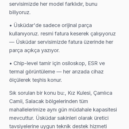
servisimizde her model farklıdır, bunu
Selimiye Hi-Level Servis
biliyoruz.
Üsküdar'da Selimiye mahallesi için Hi-Level TV tamir ran
Üsküdar TV Servis Merkezi →
• Üsküdar'de sadece orijinal parça
kullanıyoruz. resmi fatura keserek çalışıyoruz
Sultantepe Hi-Level Servis
— Üsküdar servisimizde fatura üzerinde her
Sultantepe'de Hi-Level TV ekran değişimi gerekebilir mi? Ü
parça açıkça yazıyor.
Hi-Level Panel Değişimi →
• Chip-level tamir için osiloskop, ESR ve
Ünalan Hi-Level Servis
termal görüntüleme — her arızada cihaz
Ünalan'de Hi-Level TV ekranında çizgi, donma ya da ses sorun
ölçülerek teşhis konur.
Hi-Level Panel Değişimi →
Sık sorulan bir konu bu:, Kız Kulesi, Çamlıca
Valide-i Atik Hi-Level Servis
Camii, Salacak bölgelerinden tüm
Üsküdar genelinde Valide-i Atik bölgesinde Hi-Level TV kull
mahallelerimize aynı gün müdahale kapasitesi
Üsküdar Hi-Level Servis →
mevcuttur. Üsküdar sakinleri olarak üretici
tavsiyelerine uygun teknik destek hizmeti
Yavuztürk Hi-Level Servis