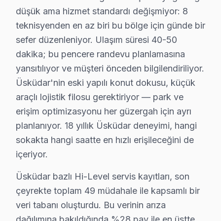
Çengelköy, tarihi ve doğal güzellikleriyle öne çıkan bi
düşük ama hizmet standardı değişmiyor: 8
teknisyenden en az biri bu bölge için günde bir
Ferah'ta Hi-Level TV Servisi
sefer düzenleniyor. Ulaşım süresi 40-50
Ferah mahallesi, sakinlerinin televizyon arızaları ile i
dakika; bu pencere randevu planlamasına
yansıtılıyor ve müşteri önceden bilgilendiriliyor.
Güzeltepe'de Hi-Level TV Servisi
Üsküdar'nin eski yapılı konut dokusu, küçük
Güzeltepe Mahallesi, sakin ve huzurlu bir yaşam sunark
araçlı lojistik filosu gerektiriyor — park ve
erişim optimizasyonu her güzergah için ayrı
İcadiye'de Hi-Level TV Servisi
planlanıyor. 18 yıllık Üsküdar deneyimi, hangi
İcadiye Mahallesi, yoğun yaşam tarzı ve dinamik atmosfe
sokakta hangi saatte en hızlı erişileceğini de
Kandilli'de Hi-Level TV Servisi
içeriyor.
Kandilli Mahallesi, Boğaz manzarasıyla ünlü olup, burad
Üsküdar bazlı Hi-Level servis kayıtları, son
çeyrekte toplam 49 müdahale ile kapsamlı bir
Kısıklı'da Hi-Level TV Servisi
veri tabanı oluşturdu. Bu verinin arıza
Kısıklı Mahallesi, sakin yapısıyla televizyon tamiri ko
dağılımına bakıldığında %28 pay ile en üstte