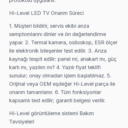
protokolü uygulanır.
Üsküdar'de Hi-Level servis hizmetlerimizde sunduğumu
Hi-Level LED TV Onarım Süreci
Üsküdar garanti kapsamımız — Üsküdar servisimizde ge
• Üsküdar'de işçilik garantisi: 2 yıl
1. Müşteri bildirir, servis ekibi arıza
• Üsküdar servisimizde yedek parça garantisi: 2 yıl (ori
semptomlarını dinler ve ön değerlendirme
• Üsküdar'de aynı arızanın tekrarında ücretsiz müdah
yapar. 2. Termal kamera, osiloskop, ESR ölçer
• Üsküdar servisimizde garanti belgesi ve fatura ile kay
ile elektronik bileşenler test edilir. 3. Arıza
Üsküdar'de garanti dışı durumlar: Kullanıcı kaynaklı has
kaynağı tespit edilir: panel mi, anakart mı, güç
kartı mı, yazılım mı? 4. Yazılı fiyat teklifi
Üsküdar'da Hi-Level TV Tamir Ücretleri – 202
sunulur; onay olmadan işlem başlatılmaz. 5.
Orijinal veya OEM eşdeğer Hi-Level parça ile
Üsküdar'da Hi-Level akıllı TV servis fiyatları, arıza t
onarım tamamlanır. 6. Tüm fonksiyonlar
Üsküdar'de Hi-Level LED TV tamir fiyatları (2025 günc
kapsamlı test edilir; garanti belgesi verilir.
• Panel (ekran) değişimi: ₺1.500 – ₺8.000 (boyut ve te
• LED backlight tamiri: ₺500 – ₺2.000
Hi-Level görüntüleme sistemi Bakım
• Anakart tamiri/değişimi: ₺500 – ₺1.800
Tavsiyeleri