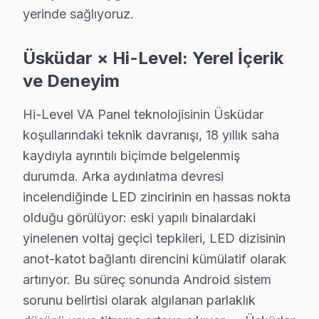
yerinde sağlıyoruz.
Hi-Level TV Yavuztürk adresinde firmware güncellemesi son
Yavuztürk Hi-Level Anakart Tamiri →
Üsküdar × Hi-Level: Yerel İçerik
Zeynep Kamil Hi-Level Servis
ve Deneyim
Hi-Level TV'de T-Con kart arızası Zeynep Kamil mahallesinde
Hi-Level Panel Değişimi →
Hi-Level VA Panel teknolojisinin Üsküdar
koşullarındaki teknik davranışı, 18 yıllık saha
kaydıyla ayrıntılı biçimde belgelenmiş
Üsküdar Hi-Level TV Servis Hizmet Bölgesi
durumda. Arka aydınlatma devresi
Üsküdar bölgesine kapıya gelen Hi-Level TV tamir servisi hizmet
incelendiğinde LED zincirinin en hassas nokta
olduğu görülüyor: eski yapılı binalardaki
yinelenen voltaj geçici tepkileri, LED dizisinin
anot-katot bağlantı direncini kümülatif olarak
artırıyor. Bu süreç sonunda Android sistem
sorunu belirtisi olarak algılanan parlaklık