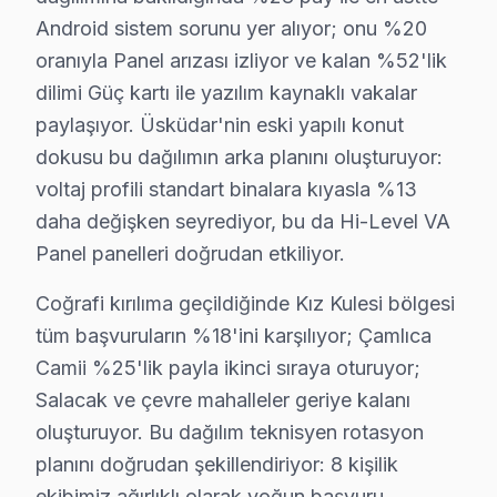
Android sistem sorunu yer alıyor; onu %20
Kirazlıtepe'de bu marka TV Servisi
oranıyla Panel arızası izliyor ve kalan %52'lik
Kirazlıtepe Mahallesi, hem doğal güzellikleri hem de te
dilimi Güç kartı ile yazılım kaynaklı vakalar
Kuleli'de Hi-Level TV Servisi
paylaşıyor. Üsküdar'nin eski yapılı konut
dokusu bu dağılımın arka planını oluşturuyor:
Kuleli Mahallesi'nde, televizyon arızaları çoğunlukla y
voltaj profili standart binalara kıyasla %13
Kuzguncuk'ta Hi-Level TV Servisi
daha değişken seyrediyor, bu da Hi-Level VA
Kuzguncuk Mahallesi, tarihi yapıları ve samimi atmosfer
Panel panelleri doğrudan etkiliyor.
Küçük Çamlıca'da Hi-Level TV Servisi
Coğrafi kırılıma geçildiğinde Kız Kulesi bölgesi
tüm başvuruların %18'ini karşılıyor; Çamlıca
Küçük Çamlıca Mahallesi sakinleri, çeşitli televizyon arız
Camii %25'lik payla ikinci sıraya oturuyor;
Küçüksu'da Hi-Level TV Servisi
Salacak ve çevre mahalleler geriye kalanı
oluşturuyor. Bu dağılım teknisyen rotasyon
Küçüksu Mahallesi, sakin bir yerleşim alanı olmakla bir
planını doğrudan şekillendiriyor: 8 kişilik
Küplüce'de Hi-Level TV Servisi
ekibimiz ağırlıklı olarak yoğun başvuru