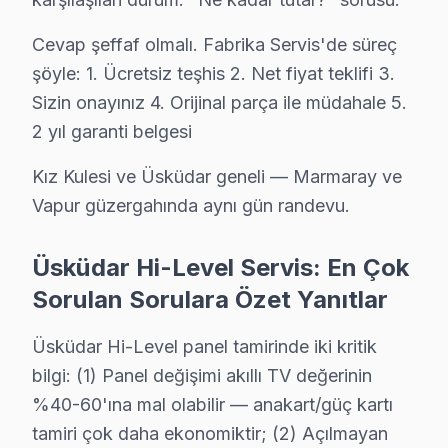
Kuzguncuk'de Hi-Level TV ekranında çizgi, donma ya da ses so
Cevap şeffaf olmalı. Fabrika Servis'de süreç
Hi-Level Ekran Değişimi →
şöyle: 1. Ücretsiz teşhis 2. Net fiyat teklifi 3.
Küçük Çamlıca Hi-Level Servis
Sizin onayınız 4. Orijinal parça ile müdahale 5.
Üsküdar'da Küçük Çamlıca mahallesi Hi-Level kullanıcıları
2 yıl garanti belgesi
Üsküdar Hi-Level Servis →
Kız Kulesi ve Üsküdar geneli — Marmaray ve
Küçüksu Hi-Level Servis
Vapur güzergahında aynı gün randevu.
Küçüksu bölgesindeki Hi-Level kullanıcıları için haftanın 7 g
Hi-Level Panel Değişimi →
Üsküdar Hi-Level Servis: En Çok
Sorulan Sorulara Özet Yanıtlar
Küplüce Hi-Level Servis
Küplüce bölgesindeki Hi-Level kullanıcıları için haftanın 7 g
Üsküdar Hi-Level panel tamirinde iki kritik
Küplüce Hi-Level Anakart Tamiri →
bilgi: (1) Panel değişimi akıllı TV değerinin
Mehmet Akif Ersoy Hi-Level Servis
%40-60'ına mal olabilir — anakart/güç kartı
Mehmet Akif Ersoy sakinlerine özel: Hi-Level TV tamirinde p
tamiri çok daha ekonomiktir; (2) Açılmayan