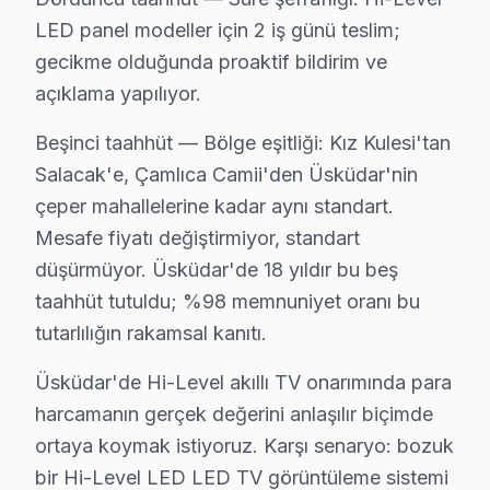
LED panel modeller için 2 iş günü teslim;
gecikme olduğunda proaktif bildirim ve
açıklama yapılıyor.
Üsküdar Hi-Level Servis: En Çok Sorulan Sor
Üsküdar Hi-Level panel tamirinde iki kritik bilgi: (1
Beşinci taahhüt — Bölge eşitliği: Kız Kulesi'tan
Salacak'e, Çamlıca Camii'den Üsküdar'nin
çeper mahallelerine kadar aynı standart.
Mesafe fiyatı değiştirmiyor, standart
düşürmüyor. Üsküdar'de 18 yıldır bu beş
Hi-Level TV Arızaları ve Çözümler
taahhüt tutuldu; %98 memnuniyet oranı bu
tutarlılığın rakamsal kanıtı.
✓ 15+ Yıl Deneyim
✓ Yazılı Garanti Belgesi
Üsküdar'de Hi-Level akıllı TV onarımında para
✓ Orijinal Yedek Parça
✓ Ücretsiz Arıza Tespiti
harcamanın gerçek değerini anlaşılır biçimde
ortaya koymak istiyoruz. Karşı senaryo: bozuk
bir Hi-Level LED LED TV görüntüleme sistemi
Üsküdar, İstanbul'un köklü ilçelerinden biri olup bölgemizdeki İ