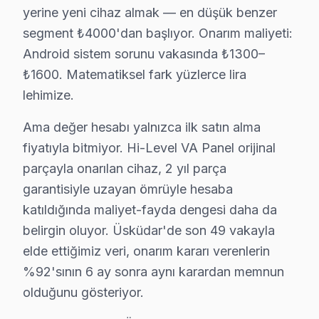
yerine yeni cihaz almak — en düşük benzer
Üsküdar'den Hi-Level Müşteri Hikayeleri
segment ₺4000'dan başlıyor. Onarım maliyeti:
Android sistem sorunu vakasında ₺1300–
Bir gün Üsküdar'da, yağmurlu bir havada, Ayşe Hanım, 
₺1600. Matematiksel fark yüzlerce lira
“Merhaba, televizyonum açılmıyor! Çalışıyormuş gibi 
lehimize.
“Model numarası Hi-Level HL-40FT530. Ama çok kullandı
Ama değer hesabı yalnızca ilk satın alma
“Bu durum bazen ekranın arka ışıklandırmasından vey
fiyatıyla bitmiyor. Hi-Level VA Panel orijinal
Üsküdar’ın merkezi konumu ve ulaşım ağı sayesinde, hem
parçayla onarılan cihaz, 2 yıl parça
Ayşe Hanım’ın kullandığı model, 2015 yılında piyasaya 
garantisiyle uzayan ömrüyle hesaba
katıldığında maliyet-fayda dengesi daha da
Hi-Level Arızaları: Sahadan Gerçek Vakalar
belirgin oluyor. Üsküdar'de son 49 vakayla
Üsküdar bölgesinden gelen Hi-Level televizyonlarda kar
elde ettiğimiz veri, onarım kararı verenlerin
%92'sının 6 ay sonra aynı karardan memnun
1. Ekran Arka Işığı Sorunu
olduğunu gösteriyor.
Fiziksel Belirti:
Ekranda görüntü yok, ses geliyor.