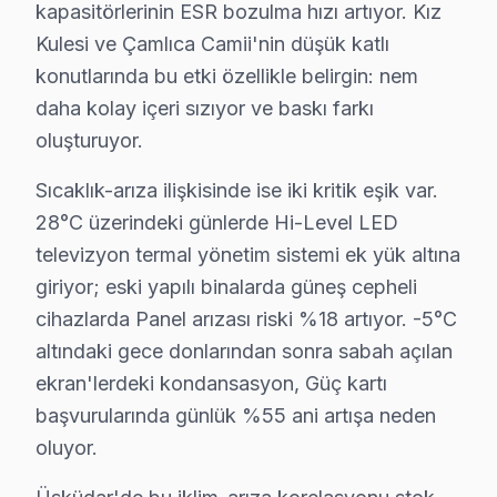
Etkilenen Modeller:
HL-40FT530, HL-50XT600.
kapasitörlerinin ESR bozulma hızı artıyor. Kız
Kulesi ve Çamlıca Camii'nin düşük katlı
4. Panel Sorunları
konutlarında bu etki özellikle belirgin: nem
Fiziksel Belirti:
Ekranda çizgiler ya da kararmalar.
daha kolay içeri sızıyor ve baskı farkı
Neden:
Panelin fiziksel hasar görmesi veya iç bileşenl
oluşturuyor.
Fiyat:
₺1,200 - ₺1,800.
Sıcaklık-arıza ilişkisinde ise iki kritik eşik var.
Etkilenen Modeller:
HL-55XT700, HL-60XT800.
28°C üzerindeki günlerde Hi-Level LED
televizyon termal yönetim sistemi ek yük altına
5. Yazılım Hataları
giriyor; eski yapılı binalarda güneş cepheli
Fiziksel Belirti:
Uygulamaların açılmaması ya da donm
cihazlarda Panel arızası riski %18 artıyor. -5°C
Neden:
Yazılım güncellemelerinin düzgün yapılmamas
altındaki gece donlarından sonra sabah açılan
Fiyat:
₺300 - ₺500 (Yazılım güncellemesi dahil).
ekran'lerdeki kondansasyon, Güç kartı
Etkilenen Modeller:
HL-43XT600, HL-50XT700.
başvurularında günlük %55 ani artışa neden
oluyor.
Bu sorunlarla karşılaşmamanız için, Hi-Level televizyonl