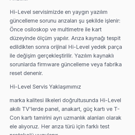
Hi-Level LED TV Onarım Süreci
Hi-Level servisimizde en yaygın yazılım
1. Müşteri bildirir, servis ekibi arıza semptomlarını di
güncelleme sorunu arızaları şu şekilde işlenir:
2. Termal kamera, osiloskop, ESR ölçer ile elektronik bil
Önce osiloskop ve multimetre ile kart
3. Arıza kaynağı tespit edilir: panel mi, anakart mı, güç
düzeyinde ölçüm yapılır. Arıza kaynağı tespit
4. Yazılı fiyat teklifi sunulur; onay olmadan işlem başla
edildikten sonra orijinal Hi-Level yedek parça
5. Orijinal veya OEM eşdeğer Hi-Level parça ile onarı
ile değişim gerçekleştirilir. Yazılım kaynaklı
6. Tüm fonksiyonlar kapsamlı test edilir; garanti belgesi 
sorunlarda firmware güncelleme veya fabrika
reset denenir.
söz konusu model görüntüleme sistemi Bakım Tavsiyel
bu TV televizyon paneli'ler için en yaygın kullanıcı h
Hi-Level Servis Yaklaşımımız
Hi-Level ekran'niz arızalandığında verileri (uygulama 
marka kalitesi ilkeleri doğrultusunda Hi-Level
Hi-Level güvenilirliği standartlarında Hi-Level servisim
akıllı TV'lerde panel, anakart, güç kartı ve T-
Con kartı tamirini ayrı uzmanlık alanları olarak
Hi-Level TV Tamiri Garanti Belgesi – Üsküdar
ele alıyoruz. Her arıza türü için farklı test
Hi-Level TV Servis Garanti Belgesi – Yazılı ve İmzalı Güvence