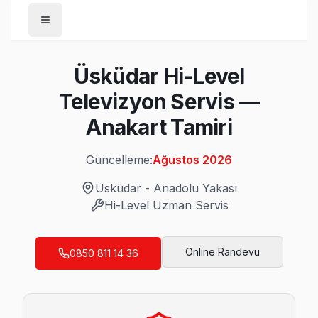
Anasayfa
Üsküdar Hi-Level
/
Üsküdar
Televizyon Servis —
/
Hi-Level
Anakart Tamiri
Son Güncelleme:
Ağustos 2026
Güncelleme:
Ağustos 2026
Üsküdar
-
Anadolu Yakası
Hi-Level
Uzman Servis
Üsküdar'da Mahalle Mahalle Hi-Level TV S
Acıbadem Hi-Level Servis
Online Randevu
0850 811 14 36
Üsküdar'da Acıbadem bölgesindeki Hi-Level kullanıcılarına n
Üsküdar Hi-Level Servis →