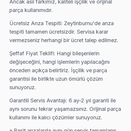
Ancak asıl farkımız, kaliteli işçilik ve orijinal
· Zeytinburnu Hi-Level
· Zeytinburnu iFFALCON
parça kullanımıdır.
· Zeytinburnu Samsung
· Zeytinburnu LG
Ücretsiz Arıza Tespiti: Zeytinburnu'de arıza
tespiti tamamen ücretsizdir. Servisa karar
· Zeytinburnu Panasonic
· Zeytinburnu Toshiba
vermezseniz herhangi bir ücret talep edilmez.
Şeffaf Fiyat Teklifi: Hangi bileşenlerin
değişeceğini, hangi işlemlerin yapılacağını
önceden açıkça belirtiriz. İşçilik ve parça
Zeytinburnu'de Avox TV Servisi Hakkında K
garantisi ile birlikte uzun ömürlü çözüm
Zeytinburnu'de Avox panel servis sorunuza tek cümleli
sunuyoruz.
Garantili Servis Avantajı: 6 ay-2 yıl garanti ile
aynı sorunu tekrar yaşamazsınız. Orijinal parça
kullanımı ile kalıcı çözümler sunuyoruz.
Avox TV Servis Kapsamı
» Basit arızalarda aynı gün servis tamamlanır.