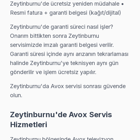
Zeytinburnu'de ücretsiz yeniden müdahale •
Avox markasında 11 yıllık özel deneyimimiz, 206+ farkl
Resmi fatura + garanti belgesi (kağıt/dijital)
Avox'a özgü gözlemimiz: TV teknolojisini kullanan mod
Zeytinburnu bölgesine özgü not: Deri ve tekstil sanayi
Zeytinburnu'de garanti süreci nasıl işler?
Garanti politikamız: İşçilik 12 ay, parça 24 ay. Sözlü değ
Onarım bittikten sonra Zeytinburnu
servisimizde imzalı garanti belgesi verilir.
Zeytinburnu Avox Servisimizin Hizmet Verdiği
Garanti süresi içinde aynı arızanın tekrarlaması
Zeytinburnu'da Avox televizyon servisi arıyorsanız, h
halinde Zeytinburnu'ye teknisyen aynı gün
gönderilir ve işlem ücretsiz yapılır.
Zeytinburnu'da Avox servisi sonrası güvende
Zeytinburnu Bölgesine Özel Servis SSS
olun.
Zeytinburnu adresime ne zaman gelirsiniz?
Zeytinburnu'de Avox Servis
Aynı gün randevu alabilirsiniz. Zeytinburnu bölgesine
ortal
Hizmetleri
Zeytinburnu semtinde Avox ekran değişimi ne ka
Avox panel değişimi arıza kapsamına göre ₺1.500–₺8.000 ar
Zeytinburnu bölgesinde Avox televizyon