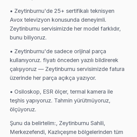
1.
Ekran Yanması (Panel Sorunu)
: Genellikle Avox 32
• Zeytinburnu'de 25+ sertifikalı teknisyen
2.
Donma Sorunu (Yazılım Sorunu)
: Avox 43E20 model
Avox televizyon konusunda deneyimli.
3.
Güç Kaynağı Problemleri (Anakart Sorunu)
: Avox 
Zeytinburnu servisimizde her model farklıdır,
bunu biliyoruz.
4.
Backlight Sorunları
: Avox 40E30 modelinde, arka a
5.
Güç Yönetim Sorunları (Güç Kartı Sorunu)
: Zeytin
• Zeytinburnu'de sadece orijinal parça
Bu sorunların teknik nedenleri, Avox'un tasarım zayıflı
kullanıyoruz. fiyatı önceden yazılı bildirerek
çalışıyoruz — Zeytinburnu servisimizde fatura
Avox Firmware ve Yazılım Sorunları 2025
üzerinde her parça açıkça yazıyor.
Beştelsiz'de Avox TV Servisi
• Osiloskop, ESR ölçer, termal kamera ile
teşhis yapıyoruz. Tahmin yürütmüyoruz,
Beştelsiz Mahallesi, genellikle eski bina yapılarıyla 
ölçüyoruz.
Çırpıcı'da Avox TV Servisi
Şunu da belirtelim:, Zeytinburnu Sahili,
Çırpıcı Mahallesi, daha yeni yapıların hakim olduğu bir 
Merkezefendi, Kazlıçeşme bölgelerinden tüm