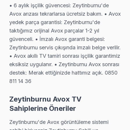
• 6 aylık işçilik güvencesi: Zeytinburnu'de
Zeytinburnu Avox TV Servis Ücretleri
Avox arızası tekrarlarsa ücretsiz bakım. • Avox
Zeytinburnu'de yaşayan Avox TV kullanıcıları için 2025 yılı tamir f
yedek parça garantisi: Zeytinburnu'de
Arıza Türü
Fiyat Aralığı
Süre
taktığımız orijinal Avox parçalar 1-2 yıl
güvenceli. • İmzalı Avox garanti belgesi:
LCD/OLED Panel Tamiri
₺1.500 – ₺8.000
1–3 gün
Zeytinburnu servis çıkışında imzalı belge verilir.
• Avox akıllı TV tamiri sonrası işçilik garantimiz
Anakart Tamiri
₺500 – ₺1.800
1–2 saa
eksiksiz uygulanır. • Zeytinburnu Avox sonrası
Arka Aydınlatma Değişimi
₺300 – ₺900
Aynı gü
destek: Merak ettiğinizde hattımız açık. 0850
811 14 36
Besleme Kartı Tamiri
₺400 – ₺1.200
2–3 saa
HDMI / Ses / USB Arızası
₺200 – ₺600
1 saat
Zeytinburnu Avox TV
Sahiplerine Öneriler
Ücretsiz Teşhis Hizmeti
ÜCRETSİZ
30–60 
* Zeytinburnu'deki yukarıdaki fiyatlar 2025 yılı standart tamir ücretler
Zeytinburnu'de Avox görüntüleme sistemi