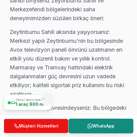
sahibi biriyseniz Zeytinburnu Sahili ve
Merkezefendi bölgelerindeki saha
deneyimimizden süzülen birkaç öneri:
Zeytinburnu Sahili aksında yaşıyorsanız:
Merkezi yapılı Zeytinburnu'nin bu bölgesinde
Avox televizyon paneli ömrünü uzatmanın en
etkili yolu düzenli bakım ve yıllık kontrol.
Marmaray ve Tramvay hattındaki elektrik
Zeytinburnu Avox TV Tamir Servisi
dalgalanmaları güç devresini uzun vadede
etkiliyor; kaliteli sigortalı priz kullanımı bu riski
azaltıyor.
Gezici servis aracımız
1
araç
600 m
Merkezefendi çevresindeyseniz: Bu bölgedeki
Avox sahiplerinin bildirdiği sorunların önemli
bölümü yazılım kaynaklı. Önce Avox
Müşteri Hizmetleri
WhatsApp
televizyon'nizin firmware sürümünü kontrol