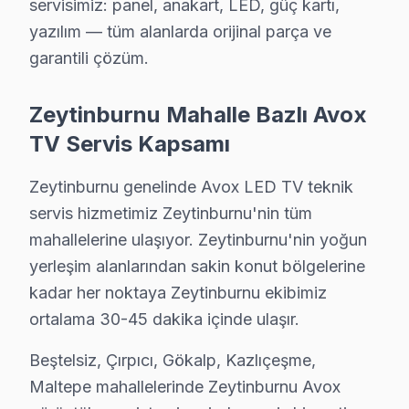
servisimiz: panel, anakart, LED, güç kartı,
Zeytinburnu'da Avox televizyonunuz arızalandığında on
yazılım — tüm alanlarda orijinal parça ve
Yerinde tamir sürecimiz — Zeytinburnu:
garantili çözüm.
• Zeytinburnu'de yerinde teşhis ve anlık fiyat teklifi
• Zeytinburnu servisimizde parça onayınız olmadan i
Zeytinburnu Mahalle Bazlı Avox
• Zeytinburnu'de sertifikalı teknisyen ile güvenli servis
TV Servis Kapsamı
• Zeytinburnu servisimizde servis belgesi ve garanti fişi 
Zeytinburnu genelinde Avox LED TV teknik
• Zeytinburnu'de ek arıza çıkması halinde bilgilendirm
servis hizmetimiz Zeytinburnu'nin tüm
Avox ekran ürünleriniz için Zeytinburnu'de güvenilir v
mahallelerine ulaşıyor. Zeytinburnu'nin yoğun
yerleşim alanlarından sakin konut bölgelerine
Zeytinburnu'da Avox TV İçin Orijinal Parça Ted
kadar her noktaya Zeytinburnu ekibimiz
Zeytinburnu'da Avox panel tamirinde Zeytinburnu servi
ortalama 30-45 dakika içinde ulaşır.
Zeytinburnu parça stoğumuz:
Beştelsiz, Çırpıcı, Gökalp, Kazlıçeşme,
• Zeytinburnu'de LCD, OLED ve QLED panel çeşitleri
Maltepe mahallelerinde Zeytinburnu Avox
• Zeytinburnu servisimizde LED bar ve backlight modül