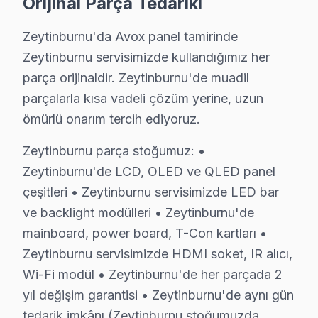
Orijinal Parça Tedariki
Zeytinburnu bölgesinde Avox televizyonunuz arızaland
Zeytinburnu'deki Tecrübemiz: Zeytinburnu ve yakın çev
Zeytinburnu'da Avox panel tamirinde
Zeytinburnu Servis Güvencesi: Zeytinburnu'de gerçekleş
Zeytinburnu servisimizde kullandığımız her
Zeytinburnu Avox Sertifikalı Kadro: Avox yetkili standar
parça orijinaldir. Zeytinburnu'de muadil
Zeytinburnu'de İtibar: Zeytinburnu ve çevresinde terci
parçalarla kısa vadeli çözüm yerine, uzun
Bizi arayın, bakalım. 0850 811 14 36
ömürlü onarım tercih ediyoruz.
Zeytinburnu parça stoğumuz: •
Uzman Avox Teknisyen Ekibimiz
Zeytinburnu'de LCD, OLED ve QLED panel
Zeytinburnu Avox Hizmet'in başarısı, Zeytinburnu ekibi
çeşitleri • Zeytinburnu servisimizde LED bar
• Zeytinburnu'de Avox Yetkili Hizmet Sertifikasyonu
ve backlight modülleri • Zeytinburnu'de
Zeytinburnu teknisyenlerimiz Avox tarafından resmi eğit
mainboard, power board, T-Con kartları •
• Zeytinburnu'de BGA ve SMD Lehimleme Uzmanlığı
Zeytinburnu servisimizde HDMI soket, IR alıcı,
Osiloskop, ESR ölçer ve termal kamera ile bozuk bileşe
Wi-Fi modül • Zeytinburnu'de her parçada 2
• Yazılım ve Firmware Yükseltmesi
yıl değişim garantisi • Zeytinburnu'de aynı gün
Smart televizyon ünitesi yazılım sorunlarını, firmwa
tedarik imkânı (Zeytinburnu stoğumuzda