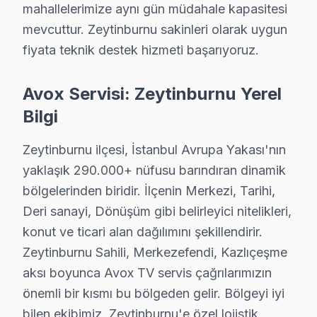
mahallelerimize aynı gün müdahale kapasitesi
Gökalp'de Avox TV Servisi
mevcuttur. Zeytinburnu sakinleri olarak uygun
Gökalp Mahallesi'nde Avox televizyonunuz sahipleri, gen
fiyata teknik destek hizmeti başarıyoruz.
Kazlıçeşme'de Avox TV Servisi
Avox Servisi: Zeytinburnu Yerel
Kazlıçeşme Mahallesi, sıklıkla ekran yanma problemleri 
Bilgi
Maltepe'de Avox TV Servisi
Zeytinburnu ilçesi, İstanbul Avrupa Yakası'nın
Maltepe Mahallesi, yapı yaşı açısından oldukça heterojen
yaklaşık 290.000+ nüfusu barındıran dinamik
Merkezefendi'de Avox TV Servisi
bölgelerinden biridir. İlçenin Merkezi, Tarihi,
Merkezefendi Mahallesi'nde, Avox televizyon'lerin genel 
Deri sanayi, Dönüşüm gibi belirleyici nitelikleri,
konut ve ticari alan dağılımını şekillendirir.
Nuripaşa'da Avox TV Servisi
Zeytinburnu Sahili, Merkezefendi, Kazlıçeşme
Nuripaşa Mahallesi, arızalara yol açan en büyük etkenl
aksı boyunca Avox TV servis çağrılarımızın
önemli bir kısmı bu bölgeden gelir. Bölgeyi iyi
Seyitnizam'da Avox TV Servisi
bilen ekibimiz, Zeytinburnu'e özel lojistik