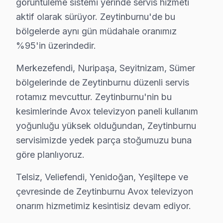
görüntüleme sistemi yerinde servis hizmeti
• Zeytinburnu'de mainboard, power board, T-Con kart
aktif olarak sürüyor. Zeytinburnu'de bu
• Zeytinburnu servisimizde HDMI soket, IR alıcı, Wi-F
bölgelerde aynı gün müdahale oranımız
• Zeytinburnu'de her parçada 2 yıl değişim garantisi
%95'in üzerindedir.
• Zeytinburnu'de aynı gün tedarik imkânı (Zeytinbur
Merkezefendi, Nuripaşa, Seyitnizam, Sümer
Zeytinburnu'da Avox orijinal parça ile yapılan arıza
bölgelerinde de Zeytinburnu düzenli servis
Avox Onarım Garantisi – Zeytinburnu Müşteri
rotamız mevcuttur. Zeytinburnu'nin bu
kesimlerinde Avox televizyon paneli kullanım
Avox TV Servis Garanti Belgesi – Yazılı ve İmzalı Güvence
yoğunluğu yüksek olduğundan, Zeytinburnu
Zeytinburnu'da Avox LED TV tamiri yaptıranlar için Z
servisimizde yedek parça stoğumuzu buna
Zeytinburnu'de her onarımda ne sağlıyoruz?
göre planlıyoruz.
• 2 yıl yazılı işçilik garantisi
Telsiz, Veliefendi, Yenidoğan, Yeşiltepe ve
• Zeytinburnu'de kullanılan orijinal parçalar için 2 yıl 
çevresinde de Zeytinburnu Avox televizyon
• Aynı sorunun tekrarı → Zeytinburnu'de ücretsiz ye
onarım hizmetimiz kesintisiz devam ediyor.
• Resmi fatura + garanti belgesi (kağıt/dijital)