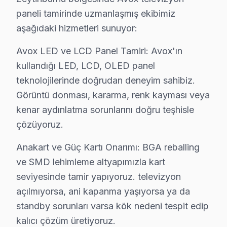
paneli tamirinde uzmanlaşmış ekibimiz
Avox TV uzaktan kumanda çalışmıyor, ne yapmalı
aşağıdaki hizmetleri sunuyor:
Önce kumanda pillerini kontrol edin. Sorun devam ediyors
Avox LED ve LCD Panel Tamiri: Avox'ın
kullandığı LED, LCD, OLED panel
Zeytinburnu Avox Servisi — Özet
teknolojilerinde doğrudan deneyim sahibiz.
Görüntü donması, kararma, renk kayması veya
Zeytinburnu'de Avox akıllı TV arızası yaşadığınızda g
kenar aydınlatma sorunlarını doğru teşhisle
Orijinal parça, şeffaf fiyat, yazılı garanti — üçünü bi
çözüyoruz.
Bizi arayın: 0850 811 14 36
Anakart ve Güç Kartı Onarımı: BGA reballing
ve SMD lehimleme altyapımızla kart
seviyesinde tamir yapıyoruz. televizyon
Avox TV Servisi Zeytinburnu – Teknik Değe
açılmıyorsa, ani kapanma yaşıyorsa ya da
Zeytinburnu Avox servisi olarak bölgedeki her Avox model
standby sorunları varsa kök nedeni tespit edip
Dikkate almanız gereken bir husus: Zeytinburnu adreslerind
kalıcı çözüm üretiyoruz.