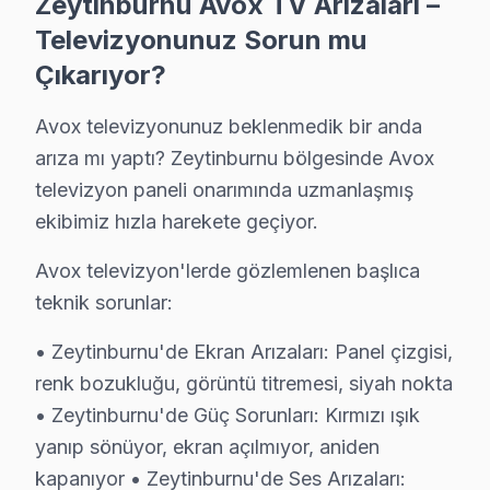
Zeytinburnu Avox TV Arızaları –
Şeffaf Fiyatlandırma ve Müşteri Memnuniyeti
Televizyonunuz Sorun mu
Servis sürecinin başından sonuna kadar şeffaf fiyat pol
Çıkarıyor?
Ücretsiz Arıza Tespiti: Zeytinburnu'de arıza tespiti t
Avox televizyonunuz beklenmedik bir anda
Şeffaf Fiyat Teklifi: Hangi bileşenlerin değişeceğini, h
arıza mı yaptı? Zeytinburnu bölgesinde Avox
Garantili Servis Avantajı: 6 ay-2 yıl garanti ile aynı s
televizyon paneli onarımında uzmanlaşmış
» Basit arızalarda aynı gün servis tamamlanır. Karmaş
ekibimiz hızla harekete geçiyor.
Zeytinburnu × Avox: Yerel İçerik ve Deneyim
Avox televizyon'lerde gözlemlenen başlıca
teknik sorunlar:
Neden Zeytinburnu'de Avox teknik desteği Ter
• Zeytinburnu'de Ekran Arızaları: Panel çizgisi,
Zeytinburnu Avox TV Ekran Anakart Profesyonel Servis ve Ta
renk bozukluğu, görüntü titremesi, siyah nokta
Zeytinburnu'da Avox televizyon paneli'niz bozulduğund
• Zeytinburnu'de Güç Sorunları: Kırmızı ışık
• Zeytinburnu'de 25+ sertifikalı teknisyen Avox televi
yanıp sönüyor, ekran açılmıyor, aniden
• Zeytinburnu'de sadece orijinal parça kullanıyoruz. f
kapanıyor • Zeytinburnu'de Ses Arızaları: