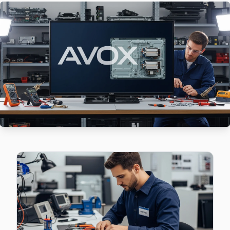
Merkezefendi'de Avox TV ekranında çizgi, donma ya da ses so
Merkezefendi Avox Anakart Tamiri →
Nuripaşa Avox Servis
Nuripaşa mahallesinde Avox TV arızaları için aynı gün randev
Nuripaşa Avox Anakart Tamiri →
Seyitnizam Avox Servis
Seyitnizam mahallesi Avox TV servisinde şeffaf çalışıyoruz: 
Zeytinburnu TV Servis Merkezi →
Sümer Avox Servis
Sümer sakinleri için Avox TV tamir hizmetimiz: teşhis ücrets
Sümer Avox Açılmıyor Arıza →
Telsiz Avox Servis
Telsiz'de Avox TV ekran değişimi gerekebilir mi? Zeytinbur