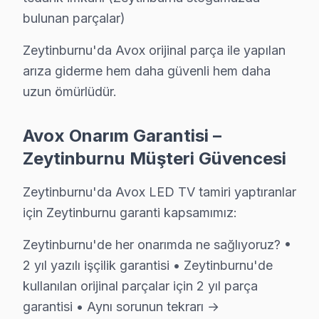
bulunan parçalar)
• Zeytinburnu'de Sürekli Eğitim Programları
Zeytinburnu servisimizde modern teknolojilere ayak uyd
Zeytinburnu'da Avox orijinal parça ile yapılan
» Her teknik işlem, titizlik ve şeffaflık ilkesiyle yürüt
arıza giderme hem daha güvenli hem daha
Zeytinburnu'de televizyon servis ihtiyacınız için, güve
uzun ömürlüdür.
Zeytinburnu Avox servis Merkezi
Avox Onarım Garantisi –
Zeytinburnu Avox uzman ekibimiz, Zeytinburnu bölge gen
Zeytinburnu Müşteri Güvencesi
Zeytinburnu'de Avox servis talebiniz için bizi arayabi
Zeytinburnu'da Avox LED TV tamiri yaptıranlar
Zeytinburnu'de Avox teknik destek hizmetimiz TV arıza
için Zeytinburnu garanti kapsamımız:
Zeytinburnu Avox servis ekibi olarak, Zeytinburnu'de A
Zeytinburnu'de her onarımda ne sağlıyoruz? •
Zeytinburnu Avox Servis Deneyimimiz: Rakaml
2 yıl yazılı işçilik garantisi • Zeytinburnu'de
2009'dan bu yana Avrupa Yakası'nda Avox televizyon ta
kullanılan orijinal parçalar için 2 yıl parça
Zeytinburnu bölgesinde Avox ekran için 4008+ onarım t
garantisi • Aynı sorunun tekrarı →