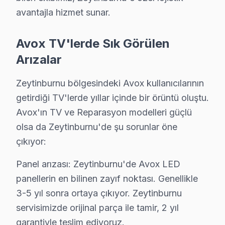
Seyitnizam Mahallesi, çeşitli ekran arızaları ile ilgili
avantajla hizmet sunar.
Sümer'de Avox TV Servisi
Avox TV'lerde Sık Görülen
Sümer Mahallesi, kullanıcıların sık sık ekranın donması
Arızalar
Telsiz'de Avox TV Servisi
Zeytinburnu bölgesindeki Avox kullanıcılarının
Telsiz Mahallesi, kullanıcılar tarafından en çok kanal k
getirdiği TV'lerde yıllar içinde bir örüntü oluştu.
Veliefendi'de Avox TV Servisi
Avox'ın TV ve Reparasyon modelleri güçlü
olsa da Zeytinburnu'de şu sorunlar öne
Veliefendi Mahallesi, eski bina yapılarıyla dikkat çeki
çıkıyor:
Yenidoğan'da Avox TV Servisi
Panel arızası: Zeytinburnu'de Avox LED
Yenidoğan Mahallesi'nde Avox TV sahipleri, sıklıkla se
panellerin en bilinen zayıf noktası. Genellikle
3-5 yıl sonra ortaya çıkıyor. Zeytinburnu
Yeşiltepe'de Avox TV Servisi
servisimizde orijinal parça ile tamir, 2 yıl
Yeşiltepe, zengin kültürel yapısı ve yoğun nüfusu ile d
garantiyle teslim ediyoruz.