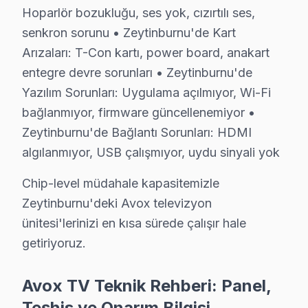
• Osiloskop, ESR ölçer, termal kamera ile teşhis yap
Hoparlör bozukluğu, ses yok, cızırtılı ses,
Şunu da belirtelim:, Zeytinburnu Sahili, Merkezefendi
senkron sorunu • Zeytinburnu'de Kart
Arızaları: T-Con kartı, power board, anakart
Avox Servisi: Zeytinburnu Yerel Bilgi
entegre devre sorunları • Zeytinburnu'de
Yazılım Sorunları: Uygulama açılmıyor, Wi-Fi
Zeytinburnu ilçesi, İstanbul Avrupa Yakası'nın yaklaşık 
bağlanmıyor, firmware güncellenemiyor •
Avox TV'lerde Sık Görülen Arızalar
Zeytinburnu'de Bağlantı Sorunları: HDMI
algılanmıyor, USB çalışmıyor, uydu sinyali yok
Zeytinburnu bölgesindeki Avox kullanıcılarının getirdi
Panel arızası: Zeytinburnu'de Avox LED panellerin en bil
Chip-level müdahale kapasitemizle
Anakart hatası: Zeytinburnu'de Reparasyon sistemini 
Zeytinburnu'deki Avox televizyon
Yazılım sorunu: Zeytinburnu'de LCD ekranlarda daha sı
ünitesi'lerinizi en kısa sürede çalışır hale
getiriyoruz.
» Zeytinburnu'de tüm Avox model ve serilerinde LED, L
Zeytinburnu Avox TV Arızaları – Televizyonun
Avox TV Teknik Rehberi: Panel,
Avox televizyonunuz beklenmedik bir anda arıza mı ya
Teşhis ve Onarım Bilgisi