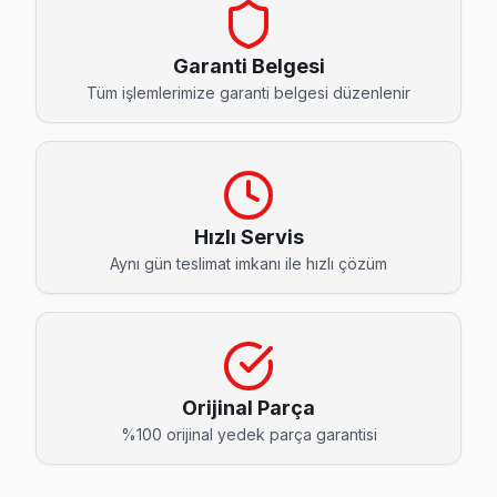
Çırpıcı Avox Servis
Avox marka TV'niz Çırpıcı'de çalışmıyorsa teknik ekibimizi 
Garanti Belgesi
Avox Servis Merkezi →
Tüm işlemlerimize garanti belgesi düzenlenir
Gökalp Avox Servis
Avox TV HDMI port arızası Gökalp adresine gelen ekibimizin 
Avox Servis Merkezi →
Hızlı Servis
Kazlıçeşme Avox Servis
Aynı gün teslimat imkanı ile hızlı çözüm
Zeytinburnu'da Kazlıçeşme mahallesi Avox kullanıcıları ar
Zeytinburnu Avox Servis →
Maltepe Avox Servis
Avox TV HDMI port arızası Maltepe adresine gelen ekibimizin
Orijinal Parça
Maltepe Avox Anakart Tamiri →
%100 orijinal yedek parça garantisi
Merkezefendi Avox Servis