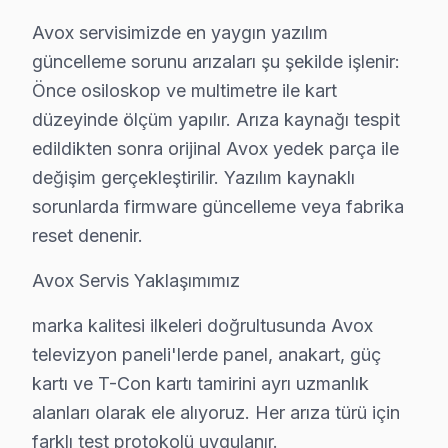
Avox görüntüleme sistemi'lerde En Sık Karşılaşılan Ar
Avox servisimizde en yaygın yazılım
Avox servisimizde en yaygın yazılım güncelleme sorunu a
güncelleme sorunu arızaları şu şekilde işlenir:
Avox Servis Yaklaşımımız
Önce osiloskop ve multimetre ile kart
marka kalitesi ilkeleri doğrultusunda Avox televizyon pa
düzeyinde ölçüm yapılır. Arıza kaynağı tespit
Avox TV Onarım Süreci
edildikten sonra orijinal Avox yedek parça ile
1. Müşteri bildirir, servis ekibi arıza semptomlarını di
değişim gerçekleştirilir. Yazılım kaynaklı
2. Termal kamera, osiloskop, ESR ölçer ile elektronik bil
sorunlarda firmware güncelleme veya fabrika
reset denenir.
3. Arıza kaynağı tespit edilir: panel mi, anakart mı, güç
4. Yazılı fiyat teklifi sunulur; onay olmadan işlem başla
Avox Servis Yaklaşımımız
5. Orijinal veya OEM eşdeğer Avox parça ile onarım t
marka kalitesi ilkeleri doğrultusunda Avox
6. Tüm fonksiyonlar kapsamlı test edilir; garanti belgesi 
televizyon paneli'lerde panel, anakart, güç
bu TV televizyon Bakım Tavsiyeleri
kartı ve T-Con kartı tamirini ayrı uzmanlık
Avox ekran'ler için en yaygın kullanıcı hatası; güç da
alanları olarak ele alıyoruz. Her arıza türü için
bu TV panel'niz arızalandığında verileri (uygulama pro
farklı test protokolü uygulanır.