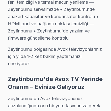
fanı temizliği ve termal macun yenileme —
S: Zeytinburnu'de servis ücreti ödenmesine nasıl karar
Zeytinburnu servisimizde • Zeytinburnu'de
C: Zeytinburnu servisimizde arıza tespiti sonrası, yapıl
anakart kapasitör ve kondansatör kontrolü •
S: Zeytinburnu'de arıza giderme belgesi ve fatura ne z
HDMI port ve bağlantı noktası temizliği —
C: Tamir tamamlandıktan sonra. Belgede yapılan işlem, k
Zeytinburnu • Zeytinburnu'de yazılım ve
S: Zeytinburnu'de tamir sırasında başka sorun bulunu
firmware güncelleme kontrolü
C: Zeytinburnu müşterisine haber verilerek, ek sorunu
Zeytinburnu bölgesinde Avox televizyonlarınız
S: Zeytinburnu'de panel'yi servis atölyesine götürme
için yılda 1-2 kez bakım yaptırmanızı
C: Hayır, Zeytinburnu genelinde ücretsiz kapıdan alım
öneriyoruz.
S: Zeytinburnu'de tamir işlemi sonrası problem devam
C: atölyemizde garanti süresi içinde aynı sorunun tekra
Zeytinburnu'da Avox TV Yerinde
S: Zeytinburnu'de Avox LED TV'lerde en sık karşılaşı
Onarım – Evinize Geliyoruz
C: Zeytinburnu servisimizde Avox yazılım güncelleme so
Zeytinburnu'da Avox televizyonunuz
S: Zeytinburnu'de Avox 4K modeli modelinde hangi ar
arızalandığında onu bir yere taşımanıza gerek
C: Zeytinburnu'de bu TV 4K modeli modelinde yazılım g