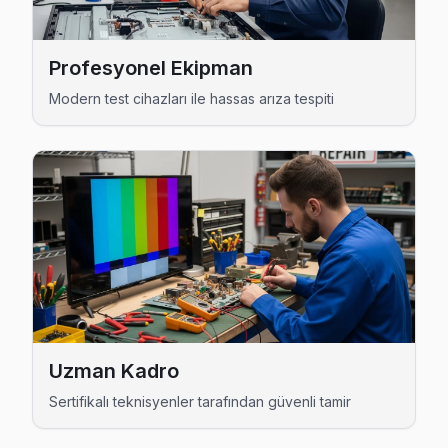
Telsiz Avox Anakart Tamiri →
Veliefendi Avox Servis
Profesyonel Ekipman
Avox TV Veliefendi'de internet bağlantısı sorunuyla geliy
Modern test cihazları ile hassas arıza tespiti
Veliefendi Avox Açılmıyor Arıza →
Yenidoğan Avox Servis
Avox TV'nizin Yenidoğan adresine gelen ekibimiz osiloskop
Zeytinburnu Avox Servis →
Yeşiltepe Avox Servis
Yeşiltepe'de Avox TV güç kartı kondansatör şişmesi en yaygın
Zeytinburnu TV Servis Merkezi →
Uzman Kadro
Zeytinburnu Avox TV Servis Hizmet Bölgesi
Sertifikalı teknisyenler tarafından güvenli tamir
Zeytinburnu bölgesine kapıya gelen Avox TV tamir servisi hizme