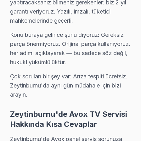
yaptıracaksanız bilmeniz gerekenler: biz 2 yıl
Murat T. — Avox Servis Uzmanı
garantı veriyoruz. Yazılı, imzalı, tüketici
14 yıllık Avox TV tamir deneyimi. Zeytinburnu ve çevre ilçel
mahkemelerinde geçerli.
· Avox fabrika servis sertifikası
· Orijinal ve OEM yedek parça tedarikçisi
Konu buraya gelince şunu diyoruz: Gereksiz
· 2010'dan günümüze tüm Avox modelleri
parça önermiyoruz. Orijinal parça kullanıyoruz.
her adımı açıklayarak — bu sadece söz değil,
Zeytinburnu Servis İstatistikleri
hukuki yükümlülüktür.
· Zeytinburnu'de
445+
Avox TV tamiri
· Müşteri memnuniyeti
%97
Çok sorulan bir şey var: Arıza tespiti ücretsiz.
· Ortalama tamir süresi:
1–2 iş günü
Zeytinburnu'da aynı gün müdahale için bizi
· Tüm işlemler
2 yıl garantili
arayın.
Zeytinburnu'de Avox TV Servisi
Bu sayfayla ilgili hizmet sayfaları:
Hakkında Kısa Cevaplar
↑ Avox Servis Ana Sayfası
↑ Zeytinburnu TV Servis Merkezi
Zeytinburnu'de Avox panel servis sorunuza