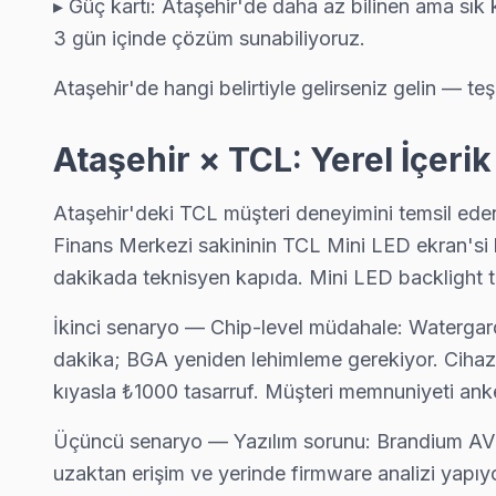
▸ Güç kartı: Ataşehir'de daha az bilinen ama sık 
3 gün içinde çözüm sunabiliyoruz.
Ataşehir'de hangi belirtiyle gelirseniz gelin — teş
Ataşehir × TCL: Yerel İçeri
Ataşehir'deki TCL müşteri deneyimini temsil eden
Finans Merkezi sakininin TCL Mini LED ekran'si
dakikada teknisyen kapıda. Mini LED backlight t
İkinci senaryo — Chip-level müdahale: Watergard
dakika; BGA yeniden lehimleme gerekiyor. Cihaz a
kıyasla ₺1000 tasarruf. Müşteri memnuniyeti ank
Üçüncü senaryo — Yazılım sorunu: Brandium AVM 
TCL Uzman Teknisyen Ekibi — Ataşehir
uzaktan erişim ve yerinde firmware analizi yapıyo
Emre K. — TCL Servis Uzmanı
Ataşehir Servis İstatistikleri