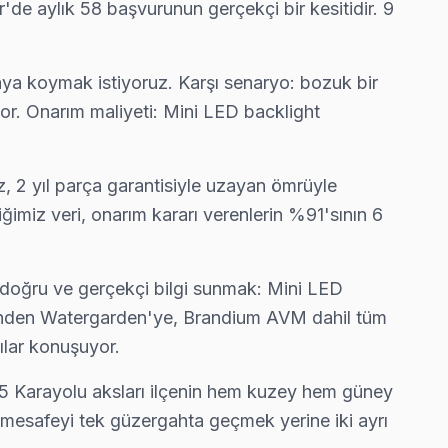
r'de aylık 58 başvurunun gerçekçi bir kesitidir. 9
aya koymak istiyoruz. Karşı senaryo: bozuk bir
r. Onarım maliyeti: Mini LED backlight
z, 2 yıl parça garantisiyle uzayan ömrüyle
imiz veri, onarım kararı verenlerin %91'sının 6
ev doğru ve gerçekçi bilgi sunmak: Mini LED
esinden Watergarden'ye, Brandium AVM dahil tüm
ılar konuşuyor.
 E-5 Karayolu aksları ilçenin hem kuzey hem güney
 mesafeyi tek güzergahta geçmek yerine iki ayrı