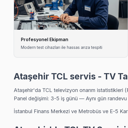
Fetih mahallesi TCL TV servisinde şeffaf çalışıyoruz: hangi par
Fetih TCL Açılmıyor Arıza →
İçerenköy TCL Servis
Ataşehir'da İçerenköy mahallesi TCL kullanıcıları arıza sonr
Profesyonel Ekipman
TCL Servis Merkezi →
Modern test cihazları ile hassas arıza tespiti
İnönü TCL Servis
İnönü semtindeki TCL TV sorunları için kapıya kadar servis. Pa
İnönü TCL Anakart Tamiri →
Ataşehir TCL servis - TV Ta
Kayışdağı TCL Servis
Ataşehir'da TCL televizyon onarım istatistikleri 
Kayışdağı mahallesi TCL TV servisinde şeffaf çalışıyoruz: hang
Panel değişimi: 3-5 iş günü — Aynı gün randevu
Kayışdağı TCL Açılmıyor Arıza →
İstanbul Finans Merkezi ve Metrobüs ve E-5 Kara
Küçükbakkalköy TCL Servis
Küçükbakkalköy'de TCL TV ekran değişimi gerekebilir mi? Ataş