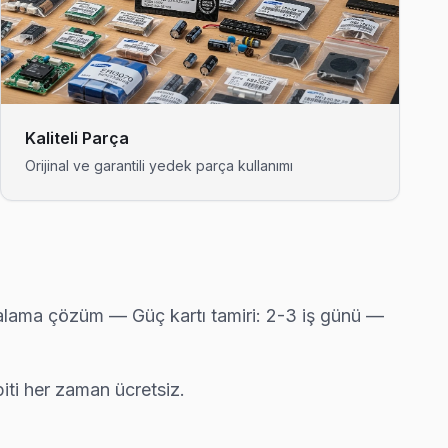
nde anlatıyoruz. Ataşehir standartlarımız bu.
günde tamamlıyoruz.
Kaliteli Parça
Orijinal ve garantili yedek parça kullanımı
 en deneyimli ekibi.
ortalama çözüm — Güç kartı tamiri: 2-3 iş günü —
i önünde anlatıyoruz. Ataşehir standartlarımız bu.
ti her zaman ücretsiz.
 mı, bunu netleştiriyor — gereksiz harcama olmuyor.