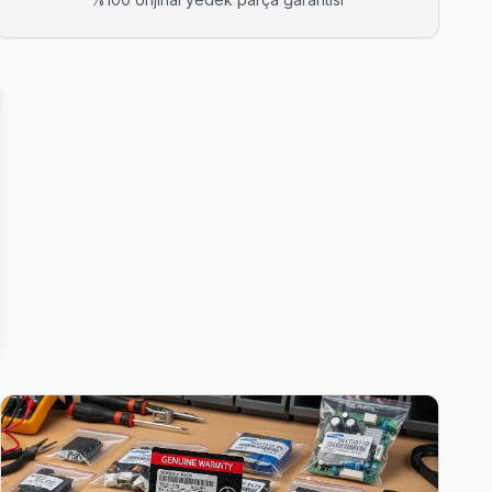
azılı teklif iletiyoruz.
elerek fabrika reset ve yeniden yükleme yapıyor.
le çalışıyor.
 ediyor.