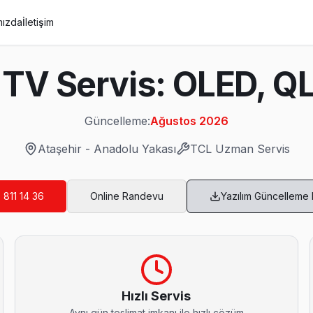
mızda
İletişim
 TV Servis: OLED, Q
Güncelleme:
Ağustos 2026
Ataşehir
-
Anadolu Yakası
TCL
Uzman Servis
 811 14 36
Online Randevu
Yazılım Güncelleme
de yardımcı oluyoruz: satın alma öncesi gizli arıza denetimi ücretsiz.
Hızlı Servis
Aynı gün teslimat imkanı ile hızlı çözüm