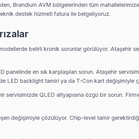
arden, Brandium AVM bölgelerinden tüm mahallelerimiz
teknik destek hizmeti fatura ile belgeliyoruz.
 donuyorsa bu bilinen bir yazılım sorunu. Teknik ekibimiz Yeni Çam
rızalar
u almak kolay: telefon, WhatsApp veya web formundan — ekibimiz 90 
modellerde belirli kronik sorunlar görülüyor. Ataşehir 
 panelinde en sık karşılaşılan sorun. Ataşehir servisim
için Ataşehir servisimizi arayın — aynı gün ön teşhis, yazılı fiyat tek
de LED backlight tamiri ya da T-Con kart değişimiyle 
hir servisimizde QLED altyapısına özgü bir sorun. Fir
şen değişimiyle çözülüyor. Chip-level tamir gerektirdiğ
 kapsama alanını haritada görebilirsiniz.