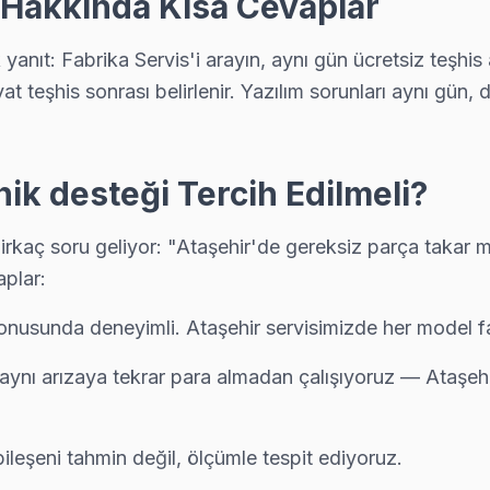
 Hakkında Kısa Cevaplar
anıt: Fabrika Servis'i arayın, aynı gün ücretsiz teşhis
lmadan önce maliyet onayınız alınıyor. Ataşehir servisimiz sürpriz f
at teşhis sonrası belirlenir. Yazılım sorunları aynı gün
ik desteği Tercih Edilmeli?
yapılmadan önce maliyet onayınız alınıyor. Ataşehir servisimiz sürpri
kaç soru geliyor: "Ataşehir'de gereksiz parça takar mıl
aplar:
ı donuyorsa bu bilinen bir yazılım sorunu. Teknik ekibimiz Mustaf
onusunda deneyimli. Ataşehir servisimizde her model far
. aynı arızaya tekrar para almadan çalışıyoruz — Ataşeh
yazılı fiyat, onay sonrası iş — Ataşehir'da müşteri memnuniyeti odaklı 
ileşeni tahmin değil, ölçümle tespit ediyoruz.