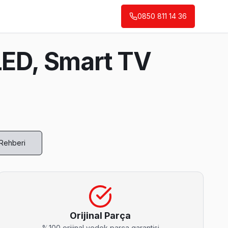
0850 811 14 36
LED, Smart TV
 Rehberi
Orijinal Parça
%100 orijinal yedek parça garantisi