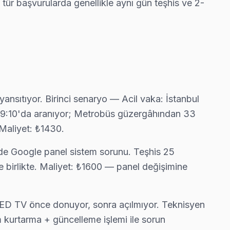
 tür başvurularda genellikle aynı gün teşhis ve 2-
ansıtıyor. Birinci senaryo — Acil vaka: İstanbul
 09:10'da aranıyor; Metrobüs güzergâhından 33
Maliyet: ₺1430.
'de Google panel sistem sorunu. Teşhis 25
e birlikte. Maliyet: ₺1600 — panel değişimine
LED TV önce donuyor, sonra açılmıyor. Teknisyen
m kurtarma + güncelleme işlemi ile sorun