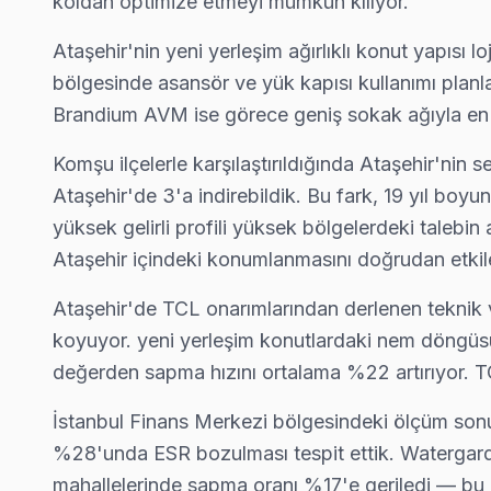
koldan optimize etmeyi mümkün kılıyor.
· Maltepe TCL
· Pendik TCL
· Sancaktepe TCL
· Şile TCL
Ataşehir'nin yeni yerleşim ağırlıklı konut yapısı 
bölgesinde asansör ve yük kapısı kullanımı planl
Ataşehir Diğer Marka Servisleri
Brandium AVM ise görece geniş sokak ağıyla en hı
· Ataşehir Sony
· Ataşehir Philips
· Ataşehir Hi-Level
· Ataşehir iFFALCON
Komşu ilçelerle karşılaştırıldığında Ataşehir'nin 
· Ataşehir Samsung
· Ataşehir LG
· Ataşehir Panasonic
· Ataşehir Toshiba
Ataşehir'de 3'a indirebildik. Bu fark, 19 yıl b
yüksek gelirli profili yüksek bölgelerdeki talebin
Ataşehir içindeki konumlanmasını doğrudan etkil
Ataşehir'de TCL onarımlarından derlenen teknik ve
Ataşehir'de TCL TV Servisi Hakkında Kısa Ce
koyuyor. yeni yerleşim konutlardaki nem döngüsü 
Ataşehir'de TCL TV servis sorunuza tek cümlelik yanıt: 
değerden sapma hızını ortalama %22 artırıyor. TC
İstanbul Finans Merkezi bölgesindeki ölçüm sonu
%28'unda ESR bozulması tespit ettik. Watergard
mahallelerinde sapma oranı %17'e geriledi — bu lo