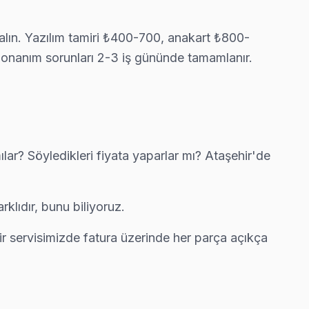
 alın. Yazılım tamiri ₺400-700, anakart ₺800-
atura çıkarmıyor.
, donanım sorunları 2-3 iş gününde tamamlanır.
z fatura çıkarmıyor.
ar? Söyledikleri fiyata yaparlar mı? Ataşehir'de
a Kemal'e gelerek fabrika reset ve yeniden yükleme yapıyor.
klıdır, bunu biliyoruz.
ir servisimizde fatura üzerinde her parça açıkça
servis anlayışımız bu.