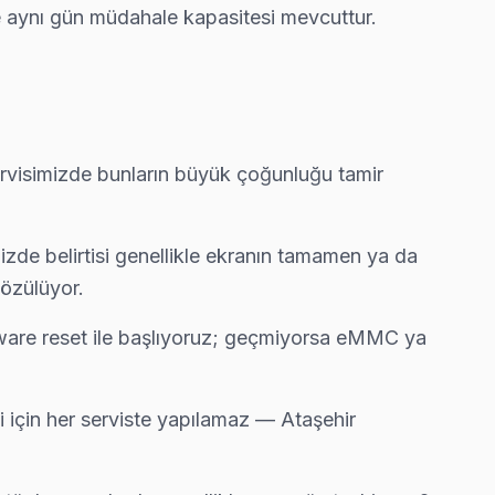
e aynı gün müdahale kapasitesi mevcuttur.
lıca'e gelerek fabrika reset ve yeniden yükleme yapıyor.
dakika içinde kapınızda.
servisimizde bunların büyük çoğunluğu tamir
izde belirtisi genellikle ekranın tamamen ya da
lifi.
çözülüyor.
mware reset ile başlıyoruz; geçmiyorsa eMMC ya
i için her serviste yapılamaz — Ataşehir