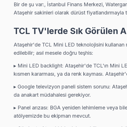
Bir de şu var:, İstanbul Finans Merkezi, Waterg
Yeni Çamlıca TCL Servis
Ataşehir sakinleri olarak dürüst fiyatlandırmayla 
TCL TV Yeni Çamlıca adresinde firmware güncellemesi sonrası
TCL Servis Merkezi →
TCL TV'lerde Sık Görülen A
Yenisahra TCL Servis
Ataşehir'da Yenisahra mahallesi için TCL TV tamir randevus
Ataşehir'de TCL Mini LED teknolojisini kullanan 
TCL Servis Merkezi →
edilebilir; asıl mesele doğru teşhis:
Yenişehir TCL Servis
▸ Mini LED backlight: Ataşehir'de TCL'ın Mini LED
Yenişehir'de TCL TV ekranında çizgi, donma ya da ses sorunları 
kısmen kararması, ya da renk kayması. Ataşehir'
Ataşehir TV Servis Merkezi →
▸ Google televizyon paneli sistem sorunu: Ataşe
da anakart müdahalesi gerekiyor.
Ataşehir TCL TV Servis Hizmet Bölgesi
▸ Panel arızası: BGA yeniden lehimleme veya bile
Ataşehir bölgesine kapıya gelen TCL TV tamir servisi hizmetimizin
atölyemizde bu ekipman mevcut.