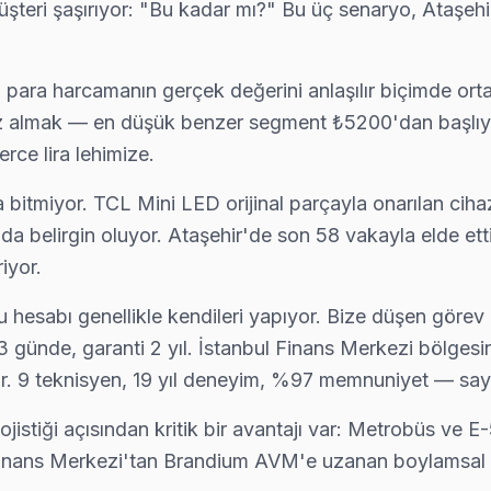
 Müşteri şaşırıyor: "Bu kadar mı?" Bu üç senaryo, Ataşehi
inde servis sunulmaktadır.
para harcamanın gerçek değerini anlaşılır biçimde ort
az almak — en düşük benzer segment ₺5200'dan başlıyo
ce lira lehimize.
a bitmiyor. TCL Mini LED orijinal parçayla onarılan ciha
 belirgin oluyor. Ataşehir'de son 58 vakayla elde ettiğ
iyor.
z bu hesabı genellikle kendileri yapıyor. Bize düşen gör
 3 günde, garanti 2 yıl. İstanbul Finans Merkezi bölg
yor. 9 teknisyen, 19 yıl deneyim, %97 memnuniyet — say
ojistiği açısından kritik bir avantajı var: Metrobüs ve
bul Finans Merkezi'tan Brandium AVM'e uzanan boylamsal