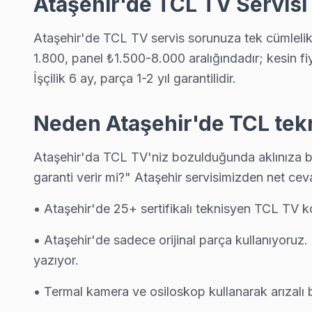
Ataşehir'de TCL TV Servisi
Küçükbakkalköy TCL Anakart Tamiri →
Mevlana TCL Servis
Ataşehir'de TCL TV servis sorunuza tek cümlelik y
Mevlana sakinlerine özel: TCL TV tamirinde parça değişimi yapı
1.800, panel ₺1.500-8.000 aralığındadır; kesin fiy
Mevlana TCL Açılmıyor Arıza →
İşçilik 6 ay, parça 1-2 yıl garantilidir.
Mimar Sinan TCL Servis
Neden Ataşehir'de TCL tekn
Mimar Sinan sakinlerine özel: TCL TV tamirinde parça değişimi 
TCL Servis Merkezi →
Ataşehir'da TCL TV'niz bozulduğunda aklınıza bir
garanti verir mi?" Ataşehir servisimizden net cev
Mustafa Kemal TCL Servis
TCL TV Mustafa Kemal adresinde firmware güncellemesi sonras
• Ataşehir'de 25+ sertifikalı teknisyen TCL TV k
Mustafa Kemal TCL Anakart Tamiri →
• Ataşehir'de sadece orijinal parça kullanıyoruz
Örnek TCL Servis
yazıyor.
Örnek sakinleri için TCL TV tamir hizmetimiz: teşhis ücretsiz, 
• Termal kamera ve osiloskop kullanarak arızalı b
Örnek TCL Anakart Tamiri →