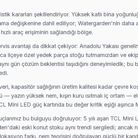
lojistik kararları şekillendiriyor. Yüksek katlı bina yoğ
ama değişkenine dahil ediliyor; Watergarden'nin daha al
zlı araç erişiminin sağlandığı bölge.
servis avantajı da dikkat çekiyor: Anadolu Yakası geneli
oyunca ilçeye özel yedek parça stoğu tutmamızdan ve ek
 aynı gün çözüm beklentisi taşıdığını deneyimledik; bu b
edi.
ri, kapasitör sağlığının üretim kalitesi kadar çevre ko
vaplar
— yazın yüksek nem, kışın kuru ısıtmalı iç ortam — ele
Fabrika Servis'i arayın, aynı gün ücretsiz teşhis alın. Yazıl
L Mini LED güç kartında bu değer kritik eşiği aşınca M
çlarımız bu bulguyu doğruluyor: 5 yılı aşan TCL Mini L
en'daki eski konut stoku aynı trendi sergiledi; anca
kasyon farkı, nem teorisini doğrulayan güçlü bir kanıt n