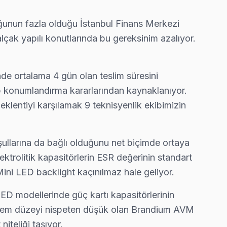
unluğunun fazla olduğu İstanbul Finans Merkezi
çak yapılı konutlarında bu gereksinim azalıyor.
nde ortalama 4 gün olan teslim süresini
ip konumlandırma kararlarından kaynaklanıyor.
eklentiyi karşılamak 9 teknisyenlik ekibimizin
şullarına da bağlı olduğunu net biçimde ortaya
ktrolitik kapasitörlerin ESR değerinin standart
ım tamiri ₺400-700, anakart ₺800-1.800, panel ₺1.500-8.000 ar
ini LED backlight kaçınılmaz hale geliyor.
ED modellerinde güç kartı kapasitörlerinin
k nem düzeyi nispeten düşük olan Brandium AVM
iteliği taşıyor.