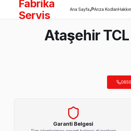
Fabrika
Ana Sayfa
Arıza Kodları
Hakkı
Servis
Anasayfa
Ataşehir TCL
/
Ataşehir
/
TCL
Son Güncelleme:
Ağustos 2026
0850
Ataşehir'da Mahalle Mahalle TCL TV Servis
Aşık Veysel TCL Servis
Aşık Veysel'deki TCL TV kullanıcılarına ikinci el cihaz alırken 
Aşık Veysel TCL Anakart Tamiri →
Garanti Belgesi
Tüm işlemlerimize garanti belgesi düzenlenir