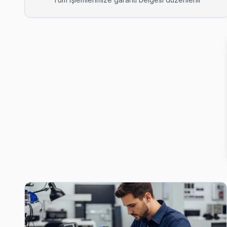
Atatürk TCL Servis
Ataşehir'da Atatürk mahallesi için TCL TV fiyat teklifi almak is
Ataşehir TCL Servis →
Barbaros TCL Servis
TCL TV Barbaros adresinde firmware güncellemesi sonrası don
Ataşehir TCL Servis →
Esatpaşa TCL Servis
Esatpaşa bölgesindeki TCL kullanıcıları için haftanın 7 günü ser
Ataşehir TV Servis Merkezi →
Ferhatpaşa TCL Servis
TCL TV'nizin Ferhatpaşa adresine gelen ekibimiz osiloskop v
Ataşehir TCL Servis →
Fetih TCL Servis