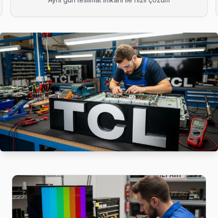
tiyorsanız arıza fotoğrafını WhatsApp'tan gönderin — 15 dakika içinde y
uyorsa bu bilinen bir yazılım sorunu. Teknik ekibimiz Barbaros'e g
vis; Ataşehir ekibimiz pazar ve resmi tatilde de normal ücret tarifesiy
e BGA ekipmanıyla geliyor; anakart düzeyinde arızayı yerinde teşhis