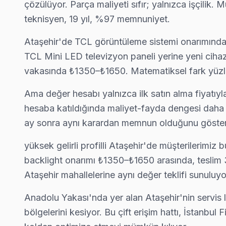
çözülüyor. Parça maliyeti sıfır; yalnızca işçilik.
14 yıllık TCL TV tamir deneyimi. Ataşehir ve çevre ilçelere yer
· Ataşehir'de
520+
TCL TV tamiri
teknisyen, 19 yıl, %97 memnuniyet.
· Müşteri memnuniyeti
%97
· TCL fabrika servis sertifikası
· Ortalama tamir süresi:
2–3 iş günü
· Orijinal ve OEM yedek parça tedarikçisi
Ataşehir'de TCL görüntüleme sistemi onarımında 
· Tüm işlemler
2 yıl garantili
· 2010'dan günümüze tüm TCL modelleri
TCL Mini LED televizyon paneli yerine yeni cih
vakasında ₺1350–₺1650. Matematiksel fark yüzler
Ama değer hesabı yalnızca ilk satın alma fiyatıyl
Bu sayfayla ilgili hizmet sayfaları:
↑ TCL Servis Ana Sayfası
hesaba katıldığında maliyet-fayda dengesi daha da
ay sonra aynı karardan memnun olduğunu göster
↑ Ataşehir TV Servis Merkezi
yüksek gelirli profilli Ataşehir'de müşterilerimi
backlight onarımı ₺1350–₺1650 arasında, teslim
Ataşehir mahallelerine aynı değer teklifi sunulu
Ataşehir Yakın İlçelerde TCL Servisi
Anadolu Yakası'nda yer alan Ataşehir'nin servis l
· Beykoz TCL
· Çekmeköy TCL
· Kadıköy TCL
· Kartal TCL
bölgelerini kesiyor. Bu çift erişim hattı, İstan