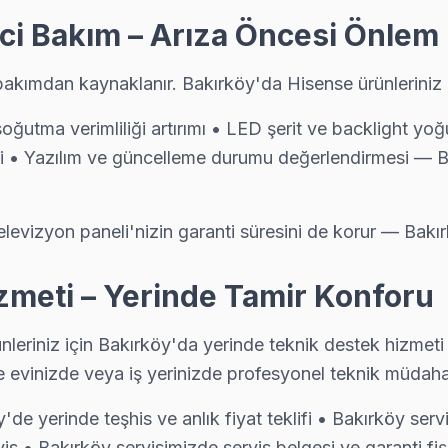
ci Bakım – Arıza Öncesi Önlem
tamir tamamlandıktan sonra dijital garanti belgesi alıyor. Arıza tek
bakımdan kaynaklanır. Bakırköy'da Hisense ürünleriniz i
soğutma verimliliği artırımı • LED şerit ve backlight y
• Yazılım ve güncelleme durumu değerlendirmesi — B
izin kapsama alanını haritada görebilirsiniz.
elevizyon paneli'nizin garanti süresini de korur — Bakı
zmeti – Yerinde Tamir Konforu
leriniz için Bakırköy'da yerinde teknik destek hizmeti 
e evinizde veya iş yerinizde profesyonel teknik müdaha
y'de yerinde teşhis ve anlık fiyat teklifi • Bakırköy s
vis • Bakırköy servisimizde servis belgesi ve garanti fiş