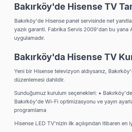
Sakızağacı Hisense Anakart Tamiri →
Bakırköy'de Hisense TV Ta
Şenlikköy Hisense Servis
Bakırköy'de Hisense panel servisinde net yanıtla
Bakırköy'da Şenlikköy mahallesi için Hisense TV tamir rand
yazılı garanti. Fabrika Servis 2009'dan bu yana Av
Şenlikköy Hisense Anakart Tamiri →
uygulamadır.
Yenimahalle Hisense Servis
Yenimahalle mahallesinde Hisense TV arızaları için aynı gün ra
Bakırköy'da Hisense TV Ku
Bakırköy TV Servis Merkezi →
Yeni bir Hisense televizyon aldıysanız, Bakırköy
Yeşilköy Hisense Servis
düzenlemesi dahildir.
Bakırköy genelinde Yeşilköy bölgesinde Hisense TV kullanıcıla
Sunduğumuz kurulum seçenekleri: • Bakırköy'de m
Yeşilköy Hisense Anakart Tamiri →
Bakırköy'de Wi-Fi optimizasyonu ve yayın ayarla
Yeşilyurt Hisense Servis
programlama
Hisense TV'nizin Yeşilyurt adresine gelen ekibimiz osiloskop
Hisense LED TV'nizin ilk açılışından itibaren en 
Yeşilyurt Hisense Anakart Tamiri →