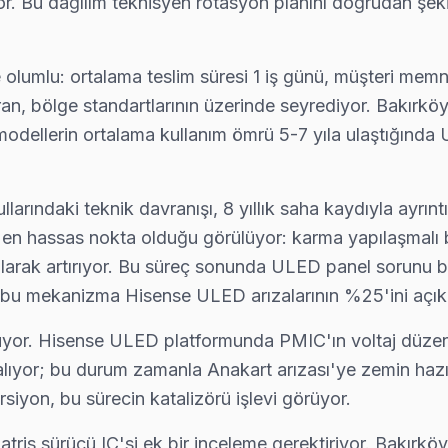
 Bu dağılım teknisyen rotasyon planını doğrudan şekillen
de olumlu: ortalama teslim süresi 1 iş günü, müşteri mem
reken Her Şey
oran, bölge standartlarının üzerinde seyrediyor. Bakırk
alama maliyet ₺600-2.000 (panel hariç). Servis süreci telefo
ellerin ortalama kullanım ömrü 5-7 yıla ulaştığında ULE
arındaki teknik davranışı, 8 yıllık saha kaydıyla ayrın
 en hassas nokta olduğu görülüyor: karma yapılaşmalı bi
 olarak artırıyor. Bu süreç sonunda ULED panel sorunu be
a bu mekanizma Hisense ULED arızalarının %25'ini açıkl
uruyor. Hisense ULED platformunda PMIC'ın voltaj düzen
lıyor; bu durum zamanla Anakart arızası'ye zemin hazırl
siyon, bu sürecin katalizörü işlevi görüyor.
ris sürücü IC'si ek bir inceleme gerektiriyor. Bakırköy