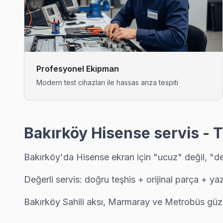
Cevizlik'den gelen Hisense TV arızaları arasında en sık güç ka
Hisense Servis Merkezi →
Florya Hisense Servis
Hisense TV'niz Florya'de arıza yaptıysa taşımanıza gerek yok 
Profesyonel Ekipman
Florya Hisense Anakart Tamiri →
Modern test cihazları ile hassas arıza tespiti
Kartaltepe Hisense Servis
Bakırköy'da Kartaltepe bölgesi dahil tüm hizmet alanımızda His
Bakırköy Hisense Servis →
Bakırköy Hisense servis - 
Osmaniye Hisense Servis
Bakırköy'da Hisense ekran için "ucuz" değil, "değ
Osmaniye bölgesindeki Hisense kullanıcıları için haftanın 7 gün
Bakırköy Hisense Servis →
Değerli servis: doğru teşhis + orijinal parça + ya
Sakızağacı Hisense Servis
Bakırköy Sahili aksı, Marmaray ve Metrobüs güz
Bakırköy genelinde Sakızağacı bölgesinde Hisense TV kullanıcı