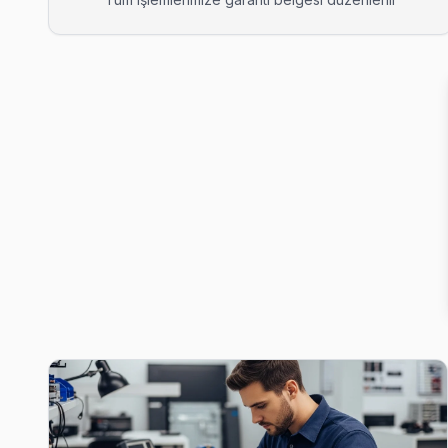
Ataköy 2-5-6. Kısım Hisense Servis
Bakırköy'da Ataköy 2-5-6. Kısım bölgesi dahil tüm hizmet alanı
Ataköy 2-5-6. Kısım Hisense Açılmıyor Arıza →
Ataköy 3-4-11. Kısım Hisense Servis
Ataköy 3-4-11. Kısım'de Hisense TV ekran değişimi gerekebilir
Bakırköy Hisense Servis →
Ataköy 7-8-9-10. Kısım Hisense Servis
Ataköy 7-8-9-10. Kısım semtindeki Hisense TV sorunları için k
Ataköy 7-8-9-10. Kısım Hisense Açılmıyor Arıza →
Basınköy Hisense Servis
Bakırköy'da Basınköy mahallesi Hisense TV servisi için kapıy
Bakırköy Hisense Servis →
Cevizlik Hisense Servis