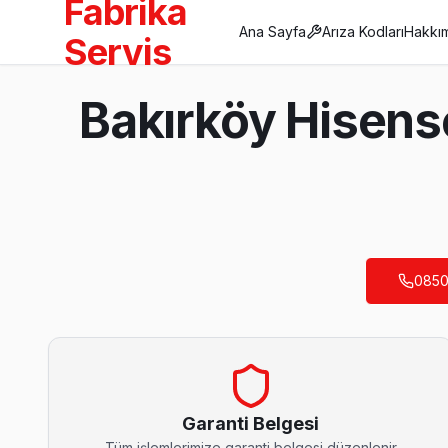
Fabrika
Ana Sayfa
Arıza Kodları
Hakkı
Servis
Anasayfa
Bakırköy Hisens
/
Bakırköy
/
Hisense
Son Güncelleme:
Ağustos 2026
0850
Bakırköy'da Mahalle Mahalle Hisense TV Ser
Ataköy 1. Kısım Hisense Servis
Ataköy 1. Kısım'de Hisense TV ekranında çizgi, donma ya da ses 
Hisense Servis Merkezi →
Garanti Belgesi
Tüm işlemlerimize garanti belgesi düzenlenir