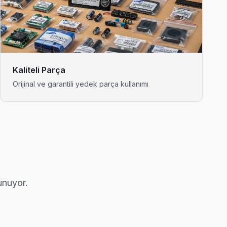
ı genellikle aynı gün tamamlıyoruz.
Kaliteli Parça
Orijinal ve garantili yedek parça kullanımı
run çıkarsa ücretsiz ikinci ziyaret.
ifesiyle çalışıyor.
unuyor.
r, çoğu arıza yerinde çözülüyor.