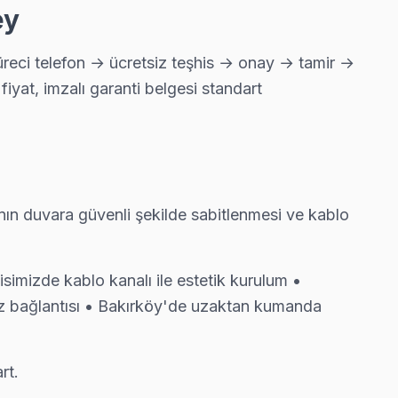
ey
üreci telefon → ücretsiz teşhis → onay → tamir →
z 90 dakika içinde kapınızda.
iyat, imzalı garanti belgesi standart
yor, arıza tespiti ücretsiz.
nın duvara güvenli şekilde sabitlenmesi ve kablo
 çoğu arıza yerinde çözülüyor.
imizde kablo kanalı ile estetik kurulum •
az bağlantısı • Bakırköy'de uzaktan kumanda
s ediyor.
rt.