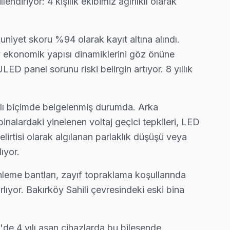
diriyor: 4 kişilik ekibimiz ağırlıklı olarak
nuniyet skoru %94 olarak kayıt altına alındı.
öy ekonomik yapısı dinamiklerini göz önüne
n → ücretsiz teşhis → onay → tamir → yazılı garanti. Fabrik
D panel sorunu riski belirgin artıyor. 8 yıllık
tılı biçimde belgelenmiş durumda. Arka
nalardaki yinelenen voltaj geçici tepkileri, LED
lirtisi olarak algılanan parlaklık düşüşü veya
ıyor.
leme bantları, zayıf topraklama koşullarında
ıyor. Bakırköy Sahili çevresindeki eski bina
'de 4 yılı aşan cihazlarda bu bileşende