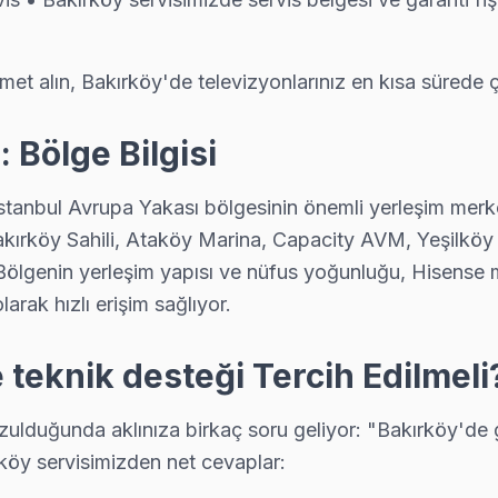
met alın, Bakırköy'de televizyonlarınız en kısa sürede ça
 Bölge Bilgisi
anbul Avrupa Yakası bölgesinin önemli yerleşim merkezler
. Bakırköy Sahili, Ataköy Marina, Capacity AVM, Yeşilkö
 Bölgenin yerleşim yapısı ve nüfus yoğunluğu, Hisense 
e yerinde servis sunulmaktadır.
arak hızlı erişim sağlıyor.
teknik desteği Tercih Edilmeli
lduğunda aklınıza birkaç soru geliyor: "Bakırköy'de ge
rköy servisimizden net cevaplar: