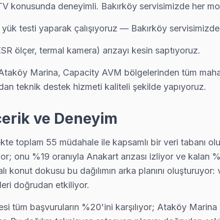
TV konusunda deneyimli. Bakırköy servisimizde her model
. yük testi yaparak çalışıyoruz — Bakırköy servisimizde
SR ölçer, termal kamera) arızayı kesin saptıyoruz.
ili, Ataköy Marina, Capacity AVM bölgelerinden tüm mah
an teknik destek hizmeti kaliteli şekilde yapıyoruz.
İçerik ve Deneyim
ekte toplam 55 müdahale ile kapsamlı bir veri tabanı olu
; onu %19 oranıyla Anakart arızası izliyor ve kalan %51
ı konut dokusu bu dağılımın arka planını oluşturuyor: v
ri doğrudan etkiliyor.
gesi tüm başvuruların %20'ini karşılıyor; Ataköy Marina