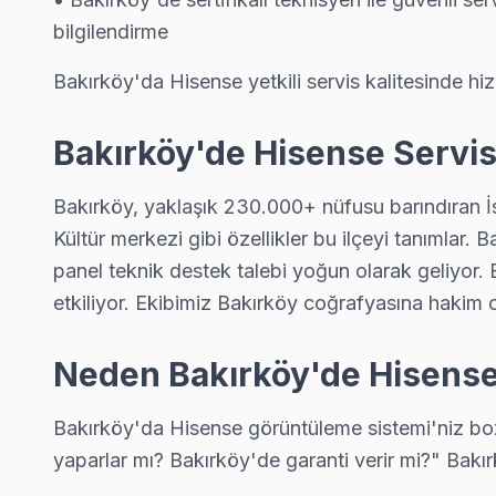
bilgilendirme
Bakırköy'da Hisense yetkili servis kalitesinde hiz
Bakırköy'de Hisense Servis:
Bakırköy, yaklaşık 230.000+ nüfusu barındıran İst
Hisense Uzman Teknisyen Ekibi — Bakırköy
Kültür merkezi gibi özellikler bu ilçeyi tanımlar
Burak A. — Hisense Servis Uzmanı
Bakırköy Servis İstatistikleri
panel teknik destek talebi yoğun olarak geliyor.
15 yıllık Hisense TV tamir deneyimi. Bakırköy ve çevre ilçeler
· Bakırköy'de
535+
Hisense TV tamiri
etkiliyor. Ekibimiz Bakırköy coğrafyasına hakim ol
· Müşteri memnuniyeti
%97
· Hisense fabrika servis sertifikası
· Ortalama tamir süresi:
1–2 iş günü
· Orijinal ve OEM yedek parça tedarikçisi
Neden Bakırköy'de Hisense 
· Tüm işlemler
2 yıl garantili
· 2010'dan günümüze tüm Hisense modelleri
Bakırköy'da Hisense görüntüleme sistemi'niz bozu
yaparlar mı? Bakırköy'de garanti verir mi?" Bakı
Bu sayfayla ilgili hizmet sayfaları: