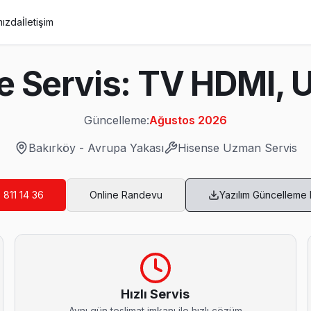
mızda
İletişim
e Servis: TV HDMI, U
Güncelleme:
Ağustos 2026
Bakırköy
-
Avrupa Yakası
Hisense
Uzman Servis
 811 14 36
Online Randevu
Yazılım Güncelleme
vis
sorunları için Bakırköy servisimizi arayın — aynı gün ön teşhis, yazılı
Hızlı Servis
Aynı gün teslimat imkanı ile hızlı çözüm