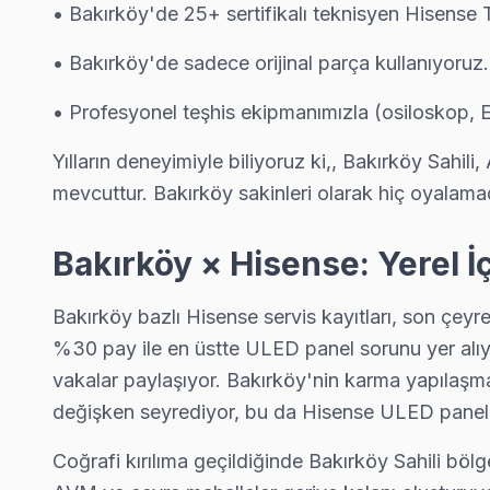
↑ Hisense Servis Ana Sayfası
• Bakırköy'de 25+ sertifikalı teknisyen Hisense 
↑ Bakırköy TV Servis Merkezi
• Bakırköy'de sadece orijinal parça kullanıyoruz
• Profesyonel teşhis ekipmanımızla (osiloskop, E
Yılların deneyimiyle biliyoruz ki,, Bakırköy Sah
Bakırköy Yakın İlçelerde Hisense Servisi
mevcuttur. Bakırköy sakinleri olarak hiç oyalamad
· Arnavutköy Hisense
· Avcılar Hisense
· Bağcılar Hisense
· Bahçelievler Hisense
Bakırköy × Hisense: Yerel 
· Başakşehir Hisense
· Bayrampaşa Hisense
· Beşiktaş Hisense
· Beylikdüzü Hisense
Bakırköy bazlı Hisense servis kayıtları, son çeyr
%30 pay ile en üstte ULED panel sorunu yer alıyor
Bakırköy Diğer Marka Servisleri
vakalar paylaşıyor. Bakırköy'nin karma yapılaşmal
· Bakırköy Sony
· Bakırköy Philips
· Bakırköy Hi-Level
· Bakırköy iFFALCON
değişken seyrediyor, bu da Hisense ULED panelle
· Bakırköy Samsung
· Bakırköy LG
· Bakırköy Panasonic
· Bakırköy Toshiba
Coğrafi kırılıma geçildiğinde Bakırköy Sahili böl