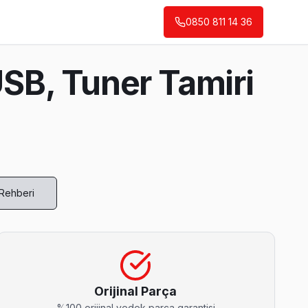
0850 811 14 36
SB, Tuner Tamiri
 Rehberi
 fiyat teklifi.
Orijinal Parça
%100 orijinal yedek parça garantisi