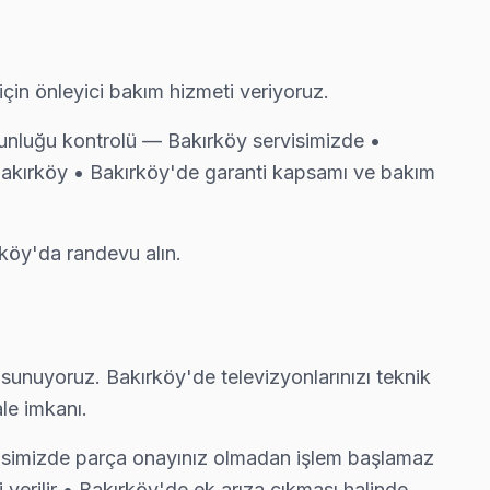
rarında ücretsiz bakım taahhüdümüz belgede yazıyor.
çin önleyici bakım hizmeti veriyoruz.
oğunluğu kontrolü — Bakırköy servisimizde •
akırköy • Bakırköy'de garanti kapsamı ve bakım
rköy'da randevu alın.
sunuyoruz. Bakırköy'de televizyonlarınızı teknik
le imkanı.
ervisimizde parça onayınız olmadan işlem başlamaz
i verilir • Bakırköy'de ek arıza çıkması halinde