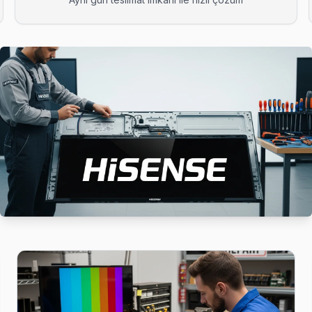
mızda Hisense TV tamir sonrası kalite kontrolü yapıyoruz: 48 saatlik i
 mi? Bakırköy ekibimiz önce paneli test ediyor; değiştirilebilecek d
apıya kadar servis. Panel tamiri, anakart onarımı ve yazılım güncelle
a kadar ücretsiz teşhis yapıyoruz; tamir yapılmazsa ücret almıyoru