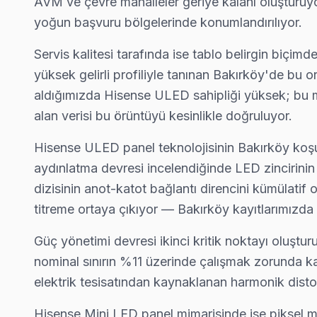
AVM ve çevre mahalleler geriye kalanı oluşturuyor.
yoğun başvuru bölgelerinde konumlandırılıyor.
Servis kalitesi tarafında ise tablo belirgin biçim
Bakırköy'de Hisense TV Tamiri — Bilmeniz Ge
yüksek gelirli profiliyle tanınan Bakırköy'de bu 
Bakırköy'de Hisense panel servisinde net yanıtlar: Ort
aldığımızda Hisense ULED sahipliği yüksek; bu mod
alan verisi bu örüntüyü kesinlikle doğruluyor.
Hisense ULED panel teknolojisinin Bakırköy koşull
aydınlatma devresi incelendiğinde LED zincirinin
Hisense TV Servisinde Güven
dizisinin anot-katot bağlantı direncini kümülatif
titreme ortaya çıkıyor — Bakırköy kayıtlarımızd
✓ 15+ Yıl Deneyim
✓ Yazılı Garanti Belgesi
Güç yönetimi devresi ikinci kritik noktayı oluşt
✓ Orijinal Yedek Parça
nominal sınırın %11 üzerinde çalışmak zorunda ka
✓ Ücretsiz Arıza Tespiti
elektrik tesisatından kaynaklanan harmonik distor
Bakırköy Mahallelerinde Hisense Servisi
Hisense Mini LED panel mimarisinde ise piksel mat