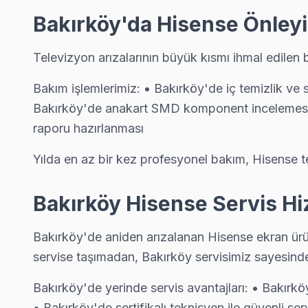
Zuhuratbaba Hisense Servis
Bakırköy'da Hisense Önleyi
Bakırköy'nın Zuhuratbaba bölgesindeki Hisense müşterilerimiz 
Bakırköy Hisense Servis →
Televizyon arızalarının büyük kısmı ihmal edilen 
Bakım işlemlerimiz: • Bakırköy'de iç temizlik ve 
Bakırköy'de anakart SMD komponent incelemesi 
Bakırköy Hisense TV Servis Hizmet Bölgesi
raporu hazırlanması
Bakırköy bölgesine kapıya gelen Hisense TV tamir servisi hizmetim
Yılda en az bir kez profesyonel bakım, Hisense t
Bakırköy Hisense Servis Hi
Bakırköy'de aniden arızalanan Hisense ekran ürün
servise taşımadan, Bakırköy servisimiz sayesind
Bakırköy'de yerinde servis avantajları: • Bakırkö
• Bakırköy'de sertifikalı teknisyen ile güvenli ser