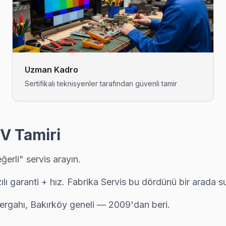
rtı ve anakart sorunları görülüyor. Bakırköy servisimizde bu arızalar
— teknik ekibimiz Florya adresine aynı gün geliyor, teşhis ücretsiz.
Uzman Kadro
Sertifikalı teknisyenler tarafından güvenli tamir
ense TV tamir sonrası kalite kontrolü yapıyoruz: 48 saatlik izleme, so
TV Tamiri
erli" servis arayın.
ü servis; Bakırköy ekibimiz pazar ve resmi tatilde de normal ücret tar
zılı garanti + hız. Fabrika Servis bu dördünü bir arada s
ergahı, Bakırköy geneli — 2009'dan beri.
larına tam donanımlı servis. Ekibimiz orijinal yedek parça ile geliyo