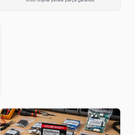
zleme, sorun çıkarsa ücretsiz ikinci ziyaret.
evre var mı, bunu netleştiriyor — gereksiz harcama olmuyor.
melerinde Bakırköy'nın en deneyimli ekibi.
z — bu taahhüdümüz.