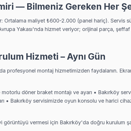
miri — Bilmeniz Gereken Her Ş
r: Ortalama maliyet ₺600-2.000 (panel hariç). Servis s
evusu almak kolay: telefon, WhatsApp veya web formundan — ekibimi
rupa Yakası'nda hizmet veriyor; orijinal parça, şeffaf f
ndevu. Bakırköy'nın bu bölgesine teknik ekibimiz 1-2 saat içinde ulaşı
rulum Hizmeti – Aynı Gün
'da profesyonel montaj hizmetimizden faydalanın. Ekra
rına tam donanımlı servis. Ekibimiz orijinal yedek parça ile geliyor,
otorlu döner braket montajı ve ayarı • Bakırköy servis
rı • Bakırköy servisimizde oyun konsolu ve harici cih
 ve BGA ekipmanıyla geliyor; anakart düzeyinde arızayı yerinde teşhi
iyi görüntüyü vermesi için Bakırköy'da doğru kurulum şa