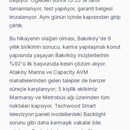
başlıyor. Öğleden sonra 13:55'te tamir
6. Tüm fonksiyonlar kapsamlı test edilir; garanti belgesi 
tamamlanıyor, test yapılıyor, garanti belgesi
Techwood televizyon Bakım Tavsiyeleri
imzalanıyor. Aynı günün içinde kapısından girip
Techwood ekran'ler için en yaygın kullanıcı hatası; g
çıktık.
Techwood panel'niz arızalandığında verileri (uygulama 
bu cihaz güvenilirliği standartlarında Techwood servisi
Bu hikayenin olağan olması, Bakırköy'de 9
yıllık birikimin sonucu. karma yapılaşmalı konut
Bakırköy Techwood Servis Maliyetleri – Onays
yapısında yaşayan Bakırköy müşterilerinin
Techwood LED TV tamiri için Bakırköy'da net ve öncede
%92'ü ilk başvuruda kesin çözüm alıyor.
Ataköy Marina ve Capacity AVM
2025 Bakırköy Techwood görüntüleme sistemi servis üc
mahallelerinden gelen talepler de benzer
• Ses kartı/hoparlör tamiri: ₺300 – ₺700
süreçle karşılanıyor; 5 kişilik ekibimiz
• Güç kartı (power board) tamiri: ₺400 – ₺1.200
Marmaray ve Metrobüs ağı üzerinden tüm
• LED backlight tamiri: ₺500 – ₺2.000
noktaları kapsıyor. Techwood Smart
• Kapasitör değişimi (anakart): ₺250 – ₺600
televizyon paneli modellerdeki Backlight
• T-Con kartı değişimi: ₺350 – ₺900
sorunu gibi daha karmaşık vakalar bile
• Panel (ekran) değişimi: ₺1.500 – ₺8.000 (boyut ve te