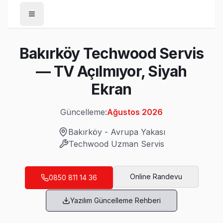
Anasayfa
Bakırköy Techwood Servis
/
Bakırköy
— TV Açılmıyor, Siyah
/
Techwood
Ekran
Son Güncelleme:
Ağustos 2026
Güncelleme:
Ağustos 2026
Bakırköy
-
Avrupa Yakası
Techwood
Uzman Servis
Bakırköy'da Mahalle Mahalle Techwood TV
Ataköy 1. Kısım Techwood Servis
Online Randevu
0850 811 14 36
Bakırköy'da Ataköy 1. Kısım mahallesi için Techwood TV fiyat
Yazılım Güncelleme Rehberi
Techwood Servis Merkezi →