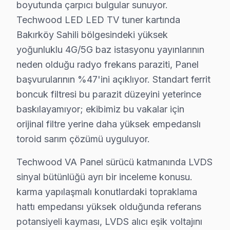
boyutunda çarpıcı bulgular sunuyor.
Florya'da Techwood TV Servisi
Techwood LED LED TV tuner kartında
Florya, lüks konutları ve sahil şeridiyle ünlü bir mah
Bakırköy Sahili bölgesindeki yüksek
yoğunluklu 4G/5G baz istasyonu yayınlarının
Kartaltepe'de Techwood TV Servisi
neden olduğu radyo frekans paraziti, Panel
Kartaltepe Mahallesi, tarihi dokusu ve modern yaşam ala
başvurularının %47'ini açıklıyor. Standart ferrit
boncuk filtresi bu parazit düzeyini yeterince
Osmaniye'de Techwood TV Servisi
baskılayamıyor; ekibimiz bu vakalar için
Osmaniye, sakin bir yaşam sunmasıyla bilinirken, Techwo
orijinal filtre yerine daha yüksek empedanslı
Sakızağacı'nda Techwood TV Servisi
toroid sarım çözümü uyguluyor.
Sakızağacı Mahallesi, yerleşim alanlarıyla gelişmiş bir 
Techwood VA Panel sürücü katmanında LVDS
sinyal bütünlüğü ayrı bir inceleme konusu.
Şenlikköy'de Techwood TV Servisi
karma yapılaşmalı konutlardaki topraklama
Şenlikköy, geniş alanları ve doğal güzellikleri ile ön 
hattı empedansı yüksek olduğunda referans
potansiyeli kayması, LVDS alıcı eşik voltajını
Yenimahalle'de Techwood TV Servisi