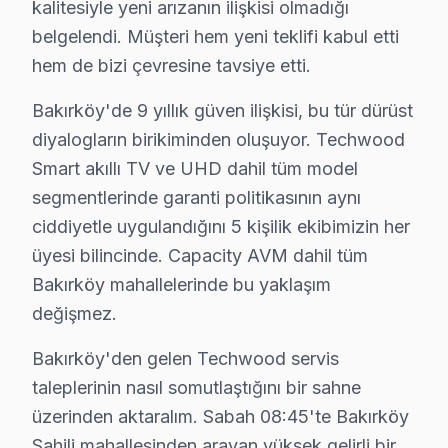
kalitesiyle yeni arızanın ilişkisi olmadığı
• Ses sistemi ve hoparlör temizliği — Bakırköy
belgelendi. Müşteri hem yeni teklifi kabul etti
• Bakırköy'de bağlantı portları ve konektör bakımı
hem de bizi çevresine tavsiye etti.
Bakırköy'da düzenli bakım yaptıran müşterilerimizde 
Bakırköy'de 9 yıllık güven ilişkisi, bu tür dürüst
diyalogların birikiminden oluşuyor. Techwood
Techwood Servisi: Bakırköy Yerel Bilgi
Smart akıllı TV ve UHD dahil tüm model
Bakırköy ilçesi, İstanbul Avrupa Yakası'nın yaklaşık 230
segmentlerinde garanti politikasının aynı
ciddiyetle uygulandığını 5 kişilik ekibimizin her
Techwood TV Servis Ağımız: Bakırköy Tüm Ma
üyesi bilincinde. Capacity AVM dahil tüm
Bakırköy'de Techwood televizyon servisi arayan tüm mah
Bakırköy mahallelerinde bu yaklaşım
Şenlikköy, Yenimahalle, Yeşilköy, Yeşilyurt, Zuhuratb
değişmez.
Ataköy 1. Kısım, Ataköy 2-5-6. Kısım, Ataköy 3-4-11.
Bakırköy'den gelen Techwood servis
Cevizlik, Florya, Kartaltepe, Osmaniye, Sakızağacı çe
taleplerinin nasıl somutlaştığını bir sahne
üzerinden aktaralım. Sabah 08:45'te Bakırköy
Techwood TV Teknik Rehberi: Panel, Teşhis ve
Sahili mahallesinden arayan yüksek gelirli bir