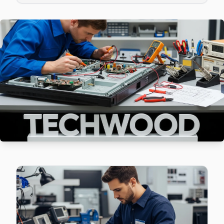
Cevizlik sakinlerine özel: Techwood TV tamirinde parça deği
Bakırköy TV Servis Merkezi →
Florya Techwood Servis
Techwood marka TV'niz Florya'de çalışmıyorsa teknik ekibim
Bakırköy TV Servis Merkezi →
Kartaltepe Techwood Servis
Bakırköy'nın Kartaltepe bölgesindeki Techwood müşterilerim
Kartaltepe Techwood Anakart Tamiri →
Osmaniye Techwood Servis
Osmaniye mahallesinde Techwood TV arızaları için aynı gün r
Techwood Servis Merkezi →
Sakızağacı Techwood Servis
Sakızağacı'de Techwood TV ekran değişimi gerekebilir mi? 