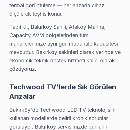
Bakırköy'de Techwood TV Tamiri — Bilmeni
termal görüntüleme — her arızada cihaz
ölçülerek teşhis konur.
Bakırköy'de Techwood LED TV servisinde net yanıtlar
Tabii ki,, Bakırköy Sahili, Ataköy Marina,
Capacity AVM bölgelerinden tüm
mahallelerimize aynı gün müdahale kapasitesi
Techwood TV Teknik Bilgileri
mevcuttur. Bakırköy sakinleri olarak yerinde ve
ekonomik teknik destek hizmeti kalıcı olarak
✓ 15+ Yıl Deneyim
çözüyoruz.
✓ Yazılı Garanti Belgesi
✓ Orijinal Yedek Parça
Techwood TV'lerde Sık Görülen
✓ Ücretsiz Arıza Tespiti
Arızalar
Bakırköy Mahallelerinde Techwood Servis Ka
Bakırköy'de Techwood LED TV teknolojisini
kullanan modellerde belirli kronik sorunlar
Bakırköy, İstanbul'un tarihi dokusu ve modern yapısını 
görülüyor. Bakırköy servisimizde bunların
Bakırköy, deniz kenarında yer alması sayesinde ulaşım 