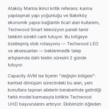
• Chip-level tamir için osiloskop, ESR ve termal görü
Tabii ki,, Bakırköy Sahili, Ataköy Marina, Capacity A
Ataköy Marina ikinci kritik referans: karma
yapılaşmalı yapı yoğunluğu ve Bakırköy
Techwood TV'lerde Sık Görülen Arızalar
ekonomik yapısı bağlantılı ticari alan kullanımı,
Techwood Smart televizyon paneli tamir
Bakırköy'de Techwood LED TV teknolojisini kullanan mo
talebini sürekli canlı tutuyor. Bu bölgeye
▸ Güç kartı arızası: Bakırköy'de Techwood'ın VA Panel
özelleşmiş stok rotasyonu — Techwood LED
▸ Backlight sorunu: Bakırköy servisimizde Smart pane
ve aksesuarları — beklenmedik talep
▸ Panel: BGA yeniden lehimleme veya bileşen değişimiy
artışlarında dahi teslim süresini 2 günde
▸ T-Con: Bakırköy'de daha az bilinen ama sık karşılaş
tutuyor.
Bakırköy'de hangi belirtiyle gelirseniz gelin — teşhis üc
Capacity AVM ise ilçenin "değişim bölgesi":
Bakırköy × Techwood: Yerel İçerik ve Deneyi
kentsel dönüşüm sürecindeki bu alan, yeni
konutlara taşınan ailelerin beraberinde getirdiği
Bakırköy'deki Techwood teknik servis deneyimi, elektr
farklı model karmasıyla birlikte Techwood
Techwood VA Panel sürücü katmanında LVDS sinyal bütün
UHD başvurularını artırıyor. Ekibimizin öğleden
Techwood Smart görüntüleme sistemi modellerindeki HDM