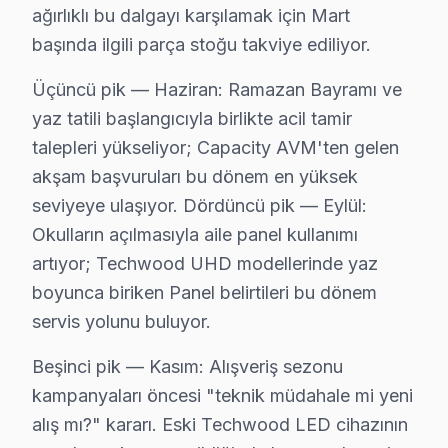
• Bakırköy'de aynı gün servis randevusu
ağırlıklı bu dalgayı karşılamak için Mart
• Bakırköy'de taşıma masrafı ve riski yok
başında ilgili parça stoğu takviye ediliyor.
• Bakırköy'de arıza anında teşhis ve müdahale
Üçüncü pik — Haziran: Ramazan Bayramı ve
• Bakırköy servisimizde orijinal yedek parça ile hizmet
yaz tatili başlangıcıyla birlikte acil tamir
• Bakırköy'de 2 yıl işçilik garantisi
talepleri yükseliyor; Capacity AVM'ten gelen
Bakırköy'da Techwood yetkili servis kalitesinde teknik s
akşam başvuruları bu dönem en yüksek
seviyeye ulaşıyor. Dördüncü pik — Eylül:
Techwood TV'nizin Ömrünü Uzatmanın Yolları 
Okulların açılmasıyla aile panel kullanımı
Techwood TV ürünlerinizden uzun yıllar verim almak iç
artıyor; Techwood UHD modellerinde yaz
TV uzun ömür için ipuçları:
boyunca biriken Panel belirtileri bu dönem
• Bakırköy'de ekranı yumuşak mikrofiber bezle silin, k
servis yolunu buluyor.
• Direkt güneş ışığı ve ısı kaynaklarından Bakırköy'de 
Beşinci pik — Kasım: Alışveriş sezonu
• Bakırköy'de havalandırma deliklerini kapatmayın, ar
kampanyaları öncesi "teknik müdahale mi yeni
• Enerji tasarrufu için kullanmadığınızda Bakırköy'de
alış mı?" kararı. Eski Techwood LED cihazının
• Bakırköy'de fırtına öncesi şebeke aşırı gerilim koru