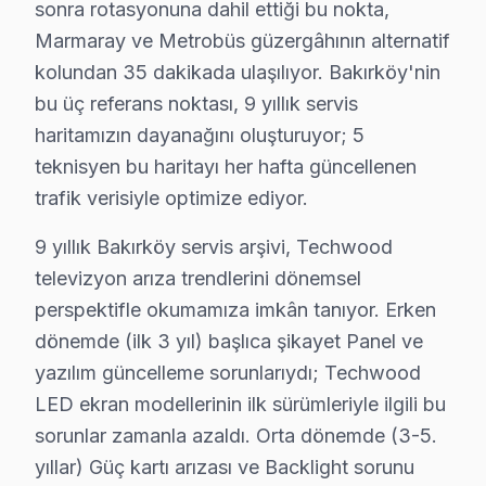
sonra rotasyonuna dahil ettiği bu nokta,
Bakırköy coğrafyasını Techwood servis perspektifinden
Marmaray ve Metrobüs güzergâhının alternatif
Ataköy Marina ikinci kritik referans: karma yapılaşmal
kolundan 35 dakikada ulaşılıyor. Bakırköy'nin
Capacity AVM ise ilçenin "değişim bölgesi": kentsel dö
bu üç referans noktası, 9 yıllık servis
9 yıllık Bakırköy servis arşivi, Techwood televizyon ar
haritamızın dayanağını oluşturuyor; 5
Güncel tablo şu: aylık 46 başvurunun %28'i Güç kartı a
teknisyen bu haritayı her hafta güncellenen
Memnuniyet verisi yıllar içinde bir iyileşme hikayesi an
trafik verisiyle optimize ediyor.
Bakırköy'deki müşteri güvenini soyut vaatler yerine so
9 yıllık Bakırköy servis arşivi, Techwood
Bu tür vakalar Bakırköy'de aylık 46 başvurunun %42'ünü
televizyon arıza trendlerini dönemsel
Bakırköy'de 9 yıllık güven ilişkisi, bu tür dürüst diya
perspektifle okumamıza imkân tanıyor. Erken
Bakırköy'den gelen Techwood servis taleplerinin nasıl
dönemde (ilk 3 yıl) başlıca şikayet Panel ve
Kapıda beş dakikalık görsel ve osiloskop incelemesi te
yazılım güncelleme sorunlarıydı; Techwood
Bu hikayenin olağan olması, Bakırköy'de 9 yıllık biri
LED ekran modellerinin ilk sürümleriyle ilgili bu
sorunlar zamanla azaldı. Orta dönemde (3-5.
Bakırköy'de Techwood televizyon tamiri için gerçekçi
yıllar) Güç kartı arızası ve Backlight sorunu
Bu rakamlar Bakırköy'deki son 46 vakadan elde edilen 