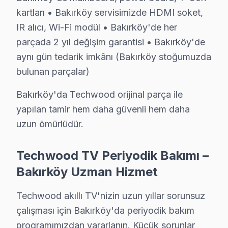
S: Bakırköy'de Techwood 4K modeli modelinde hangi a
kartları • Bakırköy servisimizde HDMI soket,
C: Bakırköy'de Techwood 4K modeli modelinde WiFi bağl
IR alıcı, Wi-Fi modül • Bakırköy'de her
parçada 2 yıl değişim garantisi • Bakırköy'de
S: Bakırköy'de Techwood TV Smart arayüzü çalışmıy
aynı gün tedarik imkânı (Bakırköy stoğumuzda
C: Bakırköy servisimize başvurmadan önce şunları dene
bulunan parçalar)
Bakırköy'de Techwood Hizmete Nasıl Ulaşılır?
Bakırköy'da Techwood orijinal parça ile
Bakırköy sakinleri için Techwood televizyon servisi he
yapılan tamir hem daha güvenli hem daha
Telefon: 0850 811 14 36
uzun ömürlüdür.
• Bakırköy'de WhatsApp üzerinden de destek
Techwood TV Periyodik Bakımı –
• Bakırköy genelinde aynı gün Techwood televizyon se
Bakırköy Uzman Hizmet
• Bakırköy'ye belirlenen saatte Techwood uzmanı gö
Bakırköy Yerinde Servis Detayları: Bakırköy'de Techwood
Techwood akıllı TV'nizin uzun yıllar sorunsuz
Bakırköy Sahili, Ataköy Marina, Capacity AVM çevresi
çalışması için Bakırköy'da periyodik bakım
Ücretsiz ön teşhis hakkınız var. 0850 811 14 36
programımızdan yararlanın. Küçük sorunlar