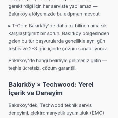
Ataköy 1. Kısım, modern yaşamın gerekliliklerine uygun
gerektirdiği için her serviste yapılamaz —
Bakırköy atölyemizde bu ekipman mevcut.
Ataköy 2-5-6. Kısım'da Techwood TV Servisi
Ataköy 2-5-6. Kısım sakinleri, şehrin merkezi yerlerine 
▸ T-Con: Bakırköy'de daha az bilinen ama sık
karşılaştığımız bir sorun. Bakırköy bölgesinden
Ataköy 3-4-11. Kısım'da Techwood TV Servisi
gelen bu tür başvurularda genellikle aynı gün
Ataköy 3-4-11. Kısım, geniş yeşil alanları ve konforlu 
teşhis ve 2-3 gün içinde çözüm sunabiliyoruz.
Ataköy 7-8-9-10. Kısım'da Techwood TV Servisi
Bakırköy'de hangi belirtiyle gelirseniz gelin —
teşhis ücretsiz, çözüm garantili.
Ataköy 7-8-9-10. Kısım, sakin ve ferah bir yaşam alanı 
Basınköy'de Techwood TV Servisi
Bakırköy × Techwood: Yerel
Basınköy, doğanın içinde huzurlu bir yaşam sunarken, a
İçerik ve Deneyim
Cevizlik'te Techwood TV Servisi
Bakırköy'deki Techwood teknik servis
Cevizlik Mahallesi, konforlu yaşam alanlarıyla bilinmesi
deneyimi, elektromanyetik uyumluluk (EMC)