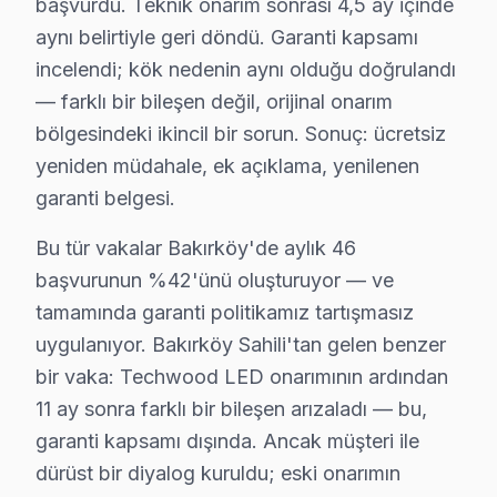
Bakırköy parça stoğumuz:
başvurdu. Teknik onarım sonrası 4,5 ay içinde
• Bakırköy'de LCD, OLED ve QLED panel çeşitleri
aynı belirtiyle geri döndü. Garanti kapsamı
incelendi; kök nedenin aynı olduğu doğrulandı
• Bakırköy servisimizde LED bar ve backlight modüller
— farklı bir bileşen değil, orijinal onarım
• Bakırköy'de mainboard, power board, T-Con kartlar
bölgesindeki ikincil bir sorun. Sonuç: ücretsiz
• servisimizde HDMI soket, IR alıcı, Wi-Fi modül
yeniden müdahale, ek açıklama, yenilenen
• Bakırköy'de her parçada 2 yıl değişim garantisi
garanti belgesi.
• Bakırköy'de aynı gün tedarik imkânı (Bakırköy sto
Bu tür vakalar Bakırköy'de aylık 46
Bakırköy'da Techwood orijinal parça ile yapılan tam
başvurunun %42'ünü oluşturuyor — ve
Techwood TV Periyodik Bakımı – Bakırköy Uz
tamamında garanti politikamız tartışmasız
uygulanıyor. Bakırköy Sahili'tan gelen benzer
Techwood akıllı TV'nizin uzun yıllar sorunsuz çalışma
bir vaka: Techwood LED onarımının ardından
Bakım kapsamımız:
11 ay sonra farklı bir bileşen arızaladı — bu,
• Bakırköy'de toz ve ısı yönetimi optimizasyonu
garanti kapsamı dışında. Ancak müşteri ile
• Güç kartı kondansatör ön kontrolü — Bakırköy serv
dürüst bir diyalog kuruldu; eski onarımın
• Bakırköy'de ekran pikseli ve renk kalibrasyonu