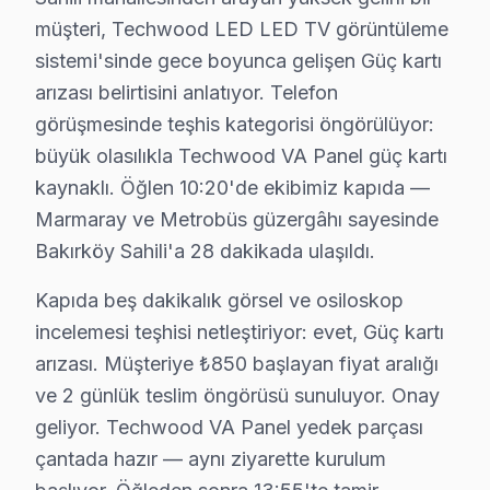
Techwood televizyonlarınızın tamir ve bakımında Bakı
müşteri, Techwood LED LED TV görüntüleme
sistemi'sinde gece boyunca gelişen Güç kartı
Techwood TV Teknik Profil ve Servis Rehberi
arızası belirtisini anlatıyor. Telefon
Techwood akıllı TV Teknik Servis Rehberi
görüşmesinde teşhis kategorisi öngörülüyor:
Techwood LED TV'lerde En Sık Karşılaşılan Arızalar
büyük olasılıkla Techwood VA Panel güç kartı
Techwood servisimizde en yaygın Smart OS donması arıza
kaynaklı. Öğlen 10:20'de ekibimiz kapıda —
Techwood Servis Yaklaşımımız
Marmaray ve Metrobüs güzergâhı sayesinde
Ekonomik teknoloji ilkeleri doğrultusunda Techwood görü
Bakırköy Sahili'a 28 dakikada ulaşıldı.
Techwood televizyon paneli Onarım Süreci
Kapıda beş dakikalık görsel ve osiloskop
1. Müşteri bildirir, servis ekibi arıza semptomlarını di
incelemesi teşhisi netleştiriyor: evet, Güç kartı
2. Termal kamera, osiloskop, ESR ölçer ile elektronik bil
arızası. Müşteriye ₺850 başlayan fiyat aralığı
3. Arıza kaynağı tespit edilir: panel mi, anakart mı, güç
ve 2 günlük teslim öngörüsü sunuluyor. Onay
4. Yazılı fiyat teklifi sunulur; onay olmadan işlem başla
geliyor. Techwood VA Panel yedek parçası
5. Orijinal veya OEM eşdeğer söz konusu model parça 
çantada hazır — aynı ziyarette kurulum