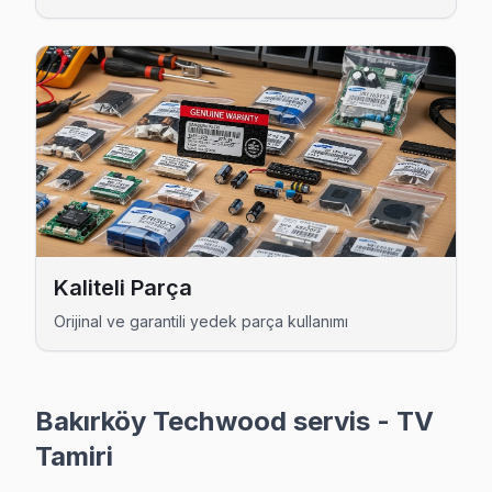
Zuhuratbaba Techwood Servis
Bakırköy'da Zuhuratbaba bölgesi dahil tüm hizmet alanımızda
Bakırköy TV Servis Merkezi →
Bakırköy Techwood TV Servis Hizmet Bölgesi
Bakırköy bölgesine kapıya gelen Techwood TV tamir servisi hiz
Kaliteli Parça
Orijinal ve garantili yedek parça kullanımı
Bakırköy Techwood servis - TV
Tamiri