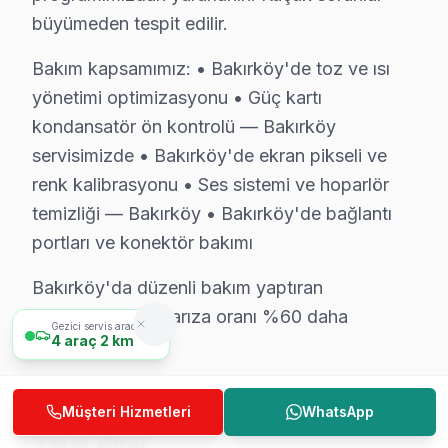
büyümeden tespit edilir.
Bakırköy Techwood Televizyon Servisi İçin Gü
Bakım kapsamımız: • Bakırköy'de toz ve ısı
Bakırköy'de Techwood marka televizyonunuz arızaland
yönetimi optimizasyonu • Güç kartı
Bakırköy Sektör Deneyimi: Bakırköy ve çevre bölgeler
kondansatör ön kontrolü — Bakırköy
Bakırköy'de Profesyonel Garanti: Bakırköy servisimizde
servisimizde • Bakırköy'de ekran pikseli ve
Techwood Marka Eğitimi: bu cihaz yetkili hizmet standa
renk kalibrasyonu • Ses sistemi ve hoparlör
Bakırköy Referansları: Bakırköy sakinlerinin tercih et
temizliği — Bakırköy • Bakırköy'de bağlantı
Ücretsiz ön teşhis hakkınız var. 0850 811 14 36
portları ve konektör bakımı
Uzman Techwood Teknisyen Ekibimiz
Bakırköy'da düzenli bakım yaptıran
müşterilerimizde arıza oranı %60 daha
Bakırköy Techwood Teknik servis'in başarısı, Bakırköy 
Gezici servis aracımız
4
araç
2 km
düşüktür.
• Bakırköy'de Techwood Yetkili Hizmet Sertifikasyonu
Bakırköy teknisyenlerimiz Techwood tarafından resmi eğ
Techwood Servisi: Bakırköy
Müşteri Hizmetleri
WhatsApp
• Bakırköy'de BGA ve SMD Lehimleme Uzmanlığı
Yerel Bilgi