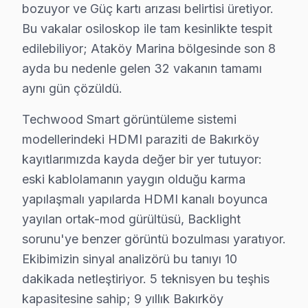
bozuyor ve Güç kartı arızası belirtisi üretiyor.
Yenimahalle, modern yaşam olanakları sunarken, Techwood
Bu vakalar osiloskop ile tam kesinlikte tespit
Yeşilköy'de Techwood TV Servisi
edilebiliyor; Ataköy Marina bölgesinde son 8
ayda bu nedenle gelen 32 vakanın tamamı
Yeşilköy, zengin kültürel yapısı ve tarihi ile dikkat ç
aynı gün çözüldü.
Yeşilyurt'ta Techwood TV Servisi
Techwood Smart görüntüleme sistemi
Yeşilyurt, sakin ve huzurlu bir yaşam sunarak ailelerin
modellerindeki HDMI paraziti de Bakırköy
Zuhuratbaba'da Techwood TV Servisi
kayıtlarımızda kayda değer bir yer tutuyor:
eski kablolamanın yaygın olduğu karma
Zuhuratbaba, Bakırköy’ün güzel ve işlek mahallelerinde
yapılaşmalı yapılarda HDMI kanalı boyunca
Techwood Teknoloji Evrimi ve Tamir Gereklilik
yayılan ortak-mod gürültüsü, Backlight
sorunu'ye benzer görüntü bozulması yaratıyor.
Bakırköy, tarih boyunca ticaretin ve kültürün merkezi 
Ekibimizin sinyal analizörü bu tanıyı 10
Örneğin, 32 inç bir panel değişimi 1.500 TL'den başlayab
dakikada netleştiriyor. 5 teknisyen bu teşhis
kapasitesine sahip; 9 yıllık Bakırköy
Bakırköy'de Techwood Servisi: Fabrika Servis'