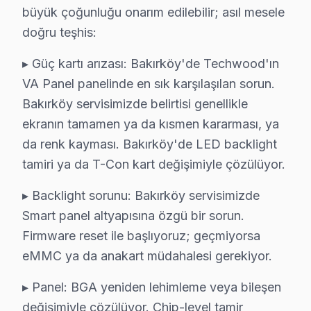
büyük çoğunluğu onarım edilebilir; asıl mesele
Mahallelerde Techwood televizyonları büyük bir dağılım
doğru teşhis:
Bölge gözlemlerine göre, kullanıcılar arasında 32 inçli
▸ Güç kartı arızası: Bakırköy'de Techwood'ın
Techwood TV'nin Bakırköy'deki Yeri
VA Panel panelinde en sık karşılaşılan sorun.
Bakırköy servisimizde belirtisi genellikle
Bakırköy'deki Techwood televizyon kullanıcılarının kar
ekranın tamamen ya da kısmen kararması, ya
Diğer bir yaygın sorun ise “Anakart Arızası”dır. Techw
da renk kayması. Bakırköy'de LED backlight
“Güç Kartı Arızası” da sık karşılaşılan bir diğer pro
tamiri ya da T-Con kart değişimiyle çözülüyor.
“Backlight Sorunu” ise LCD televizyonların aydınlatma
▸ Backlight sorunu: Bakırköy servisimizde
Son olarak, “Yazılım Sorunları” da günümüzde sıkça kar
Smart panel altyapısına özgü bir sorun.
Bu veriler ışığında, Bakırköy'de Techwood televizyon k
Firmware reset ile başlıyoruz; geçmiyorsa
eMMC ya da anakart müdahalesi gerekiyor.
Bakırköy ve Elektronik Tüketim Tarihi
▸ Panel: BGA yeniden lehimleme veya bileşen
Ataköy 1. Kısım'da Techwood TV Servisi
değişimiyle çözülüyor. Chip-level tamir