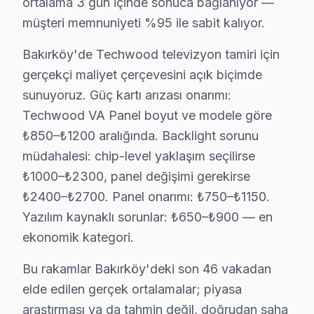
ortalama 3 gün içinde sonuca bağlanıyor —
• Anakart tamiri/değişimi: ₺500 – ₺1.800
müşteri memnuniyeti %95 ile sabit kalıyor.
• Yazılım güncelleme ve hata giderme: ₺200 – ₺500
Bakırköy'de Techwood televizyon tamiri için
Bakırköy'de ödeme kolaylığı:
gerçekçi maliyet çerçevesini açık biçimde
• Nakit, kredi kartı, taksit
sunuyoruz. Güç kartı arızası onarımı:
• Fatura kesilir (KDV dahil)
Techwood VA Panel boyut ve modele göre
• Ön ödeme istenmez
₺850–₺1200 aralığında. Backlight sorunu
Bakırköy'da Techwood servis fiyatı için randevu alın —
müdahalesi: chip-level yaklaşım seçilirse
₺1000–₺2300, panel değişimi gerekirse
Bakırköy Techwood TV Uzmanı – 15 Yıllık Den
₺2400–₺2700. Panel onarımı: ₺750–₺1150.
Bakırköy'da Techwood servis hizmetlerimiz, alanında 
Yazılım kaynaklı sorunlar: ₺650–₺900 — en
ekonomik kategori.
Teknisyen kadromuzun özellikleri:
• Bakırköy'de ortalama 10+ yıl sektör deneyimi
Bu rakamlar Bakırköy'deki son 46 vakadan
• Techwood özel sertifika ve eğitimler
elde edilen gerçek ortalamalar; piyasa
• Bakırköy servisimizde güncel teknoloji ve arıza çözüm
araştırması ya da tahmin değil, doğrudan saha