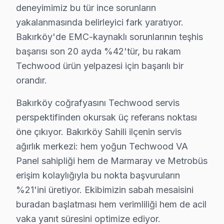
deneyimimiz bu tür ince sorunların
Fabrika Servis, Bakırköy'de teknik servis sektöründe a
yakalanmasında belirleyici fark yaratıyor.
Fabrika Servis’in sunduğu avantajlar, yerinde tamir hiz
Bakırköy'de EMC-kaynaklı sorunlarının teşhis
başarısı son 20 ayda %42'tür, bu rakam
Bakırköy Techwood servis - TV Tamiri
Techwood ürün yelpazesi için başarılı bir
orandır.
Techwood ekran akşam izlerken bozuldu, sabah servis 
Aklınızda bulunsun: Techwood'ın LED panel teknolojisi
Bakırköy coğrafyasını Techwood servis
Bu arada, Yerinde ya da atölyede — hangisi daha uygun
perspektifinden okursak üç referans noktası
öne çıkıyor. Bakırköy Sahili ilçenin servis
Neden Bakırköy'de Techwood teknik desteği T
ağırlık merkezi: hem yoğun Techwood VA
Panel sahipliği hem de Marmaray ve Metrobüs
Bakırköy Techwood TV Ekran Anakart Profesyonel Servis ve 
erişim kolaylığıyla bu nokta başvuruların
Bakırköy'da Techwood TV'niz bozulduğunda aklınıza bir
%21'ini üretiyor. Ekibimizin sabah mesaisini
• Bakırköy'de 25+ sertifikalı teknisyen Techwood TV k
buradan başlatması hem verimliliği hem de acil
• Bakırköy'de sadece orijinal parça kullanıyoruz. tam
vaka yanıt süresini optimize ediyor.