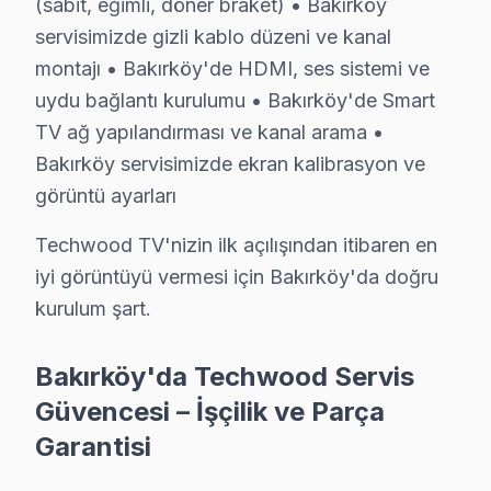
(sabit, eğimli, döner braket) • Bakırköy
Anakart ve Güç Kartı Onarımı: BGA reballing ve SMD le
servisimizde gizli kablo düzeni ve kanal
Techwood Yazılım ve Sistem Desteği: LED ekran, Smart 
montajı • Bakırköy'de HDMI, ses sistemi ve
» Bakırköy'e ve çevre mahallelere yerinde servis deste
uydu bağlantı kurulumu • Bakırköy'de Smart
TV ağ yapılandırması ve kanal arama •
Fiyat Politikamız: Sürpriz Yok, Güven Var
Bakırköy servisimizde ekran kalibrasyon ve
Bakırköy'de fiyat konusunda şeffaflık ilkemizdir. Bakır
görüntü ayarları
Bakırköy'de arıza tespiti: Ücretsiz. Herhangi bir ön üc
Techwood TV'nizin ilk açılışından itibaren en
Bakırköy'de onaysız işlem yok: Fiyat teklifi sunulduk
iyi görüntüyü vermesi için Bakırköy'da doğru
Bakırköy garantili fiyat: Bakırköy servisimizde teklif edil
kurulum şart.
Bakırköy'de ödeme seçenekleri: Nakit, kredi kartı, ha
» Bakırköy'de Techwood LED TV tamir fiyatı öğrenmek 
Bakırköy'da Techwood Servis
Güvencesi – İşçilik ve Parça
Techwood Servisi Garanti ve Sonrası Destek
Garantisi
Bakırköy Techwood TV Servis Garanti Belgesi - 1 Yıl Parça Gü