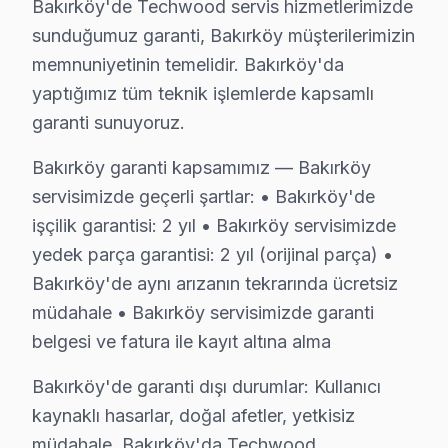
Bakırköy Techwood televizyon paneli müşterilerimize 
Bakırköy'de Techwood servis hizmetlerimizde
• 6 aylık işçilik güvencesi: Bakırköy'de Techwood arız
sunduğumuz garanti, Bakırköy müşterilerimizin
memnuniyetinin temelidir. Bakırköy'da
• Techwood yedek parça garantisi: Bakırköy'de taktığım
yaptığımız tüm teknik işlemlerde kapsamlı
• İmzalı Techwood garanti belgesi: Bakırköy servis çıkış
garanti sunuyoruz.
• Techwood televizyon tamiri sonrası işçilik garantimiz
• Bakırköy Techwood sonrası destek: Merak ettiğinizde
Bakırköy garanti kapsamımız — Bakırköy
servisimizde geçerli şartlar: • Bakırköy'de
Bakırköy'de Techwood Servis Karşılaştırma An
işçilik garantisi: 2 yıl • Bakırköy servisimizde
Bakırköy'de Techwood servis talebini komşu bölgelerle 
yedek parça garantisi: 2 yıl (orijinal parça) •
Marmaray ve Metrobüs ulaşım ağı sayesinde Bakırköy Sa
Bakırköy'de aynı arızanın tekrarında ücretsiz
müdahale • Bakırköy servisimizde garanti
Bakırköy'nin Prestijli profili Techwood televizyon ünit
belgesi ve fatura ile kayıt altına alma
Bakırköy Techwood TV Servisi – Sık Sorulan S
Bakırköy'de garanti dışı durumlar: Kullanıcı
Bakırköy'de Techwood akıllı TV teknik onarım fiyatla
kaynaklı hasarlar, doğal afetler, yetkisiz
C: Bakırköy'de arıza türüne göre değişir: Bakırköy se
müdahale. Bakırköy'da Techwood