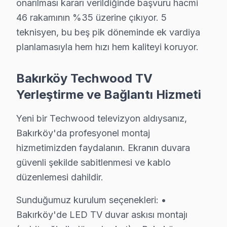
onarılması kararı verildiğinde başvuru hacmi
• Bakırköy'de yılda 1-2 kez profesyonel bakım yaptırı
46 rakamının %35 üzerine çıkıyor. 5
Bakırköy'da Techwood bakım ve önleyici servis hizmet
teknisyen, bu beş pik döneminde ek vardiya
planlamasıyla hem hızı hem kaliteyi koruyor.
Techwood Servisimizin Kapsamı – Bakırköy ve 
Bakırköy ve yakın bölgelerde Techwood LED TV servis e
Bakırköy Techwood TV
Kapsama alanımız:
Yerleştirme ve Bağlantı Hizmeti
• Bakırköy tüm semtler ve mahalleler
Yeni bir Techwood televizyon aldıysanız,
• Bitişik ilçelere servis erişimi
Bakırköy'da profesyonel montaj
• Apartman, rezidans ve iş yeri servisi
hizmetimizden faydalanın. Ekranın duvara
Bakırköy çevresinde Techwood servisi için hemen ran
güvenli şekilde sabitlenmesi ve kablo
düzenlemesi dahildir.
Bakırköy'de Techwood Servis Hizmetleri
Sunduğumuz kurulum seçenekleri: •
Bakırköy bölgesinde Techwood televizyon paneli tamir
Bakırköy'de LED TV duvar askısı montajı
Techwood VA Panel ve LED Panel Tamiri: Techwood'ın 