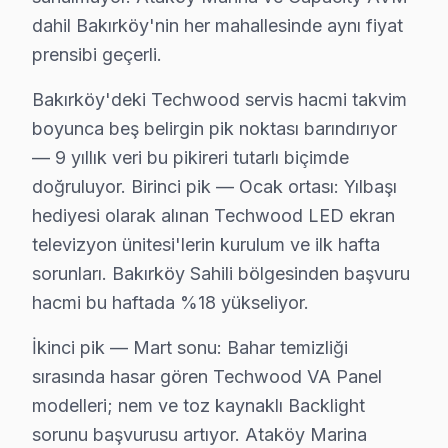
dahil Bakırköy'nin her mahallesinde aynı fiyat
Bakırköy Techwood Ekspres Servis – Sabah A
prensibi geçerli.
TV arızası beklemez — biz de bekletmeyiz. Bakırköy'
Bakırköy'deki Techwood servis hacmi takvim
Hızlı müdahale garantimiz:
boyunca beş belirgin pik noktası barındırıyor
• Bakırköy'de ekspres servis: 4 saat içinde müdahale g
— 9 yıllık veri bu pikireri tutarlı biçimde
• Teknisyen yolda iken anlık konum bildirimi
doğruluyor. Birinci pik — Ocak ortası: Yılbaşı
• Bakırköy parça temin süresi: aynı gün (stokta mevcu
hediyesi olarak alınan Techwood LED ekran
• Bakırköy'de iş yerine özel mesai saati dışı servis
televizyon ünitesi'lerin kurulum ve ilk hafta
• Servis tamamlandığında e-posta/SMS bildirimi
sorunları. Bakırköy Sahili bölgesinden başvuru
Gün içinde Bakırköy'da Techwood servis randevusu a
hacmi bu haftada %18 yükseliyor.
Bakırköy Techwood Servis Hizmeti – Yerinde 
İkinci pik — Mart sonu: Bahar temizliği
sırasında hasar gören Techwood VA Panel
Bakırköy'de aniden arızalanan Techwood TV ürünleriniz
modelleri; nem ve toz kaynaklı Backlight
Bakırköy'de yerinde servis avantajları:
sorunu başvurusu artıyor. Ataköy Marina