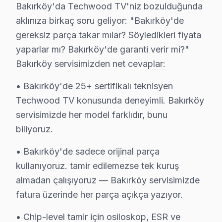
Bakırköy'da Techwood TV'niz bozulduğunda
· Başakşehir Techwood
· Bayrampaşa Techwood
aklınıza birkaç soru geliyor: "Bakırköy'de
gereksiz parça takar mılar? Söyledikleri fiyata
· Beşiktaş Techwood
· Beylikdüzü Techwood
yaparlar mı? Bakırköy'de garanti verir mi?"
Bakırköy servisimizden net cevaplar:
Bakırköy Diğer Marka Servisleri
· Bakırköy Sony
· Bakırköy Philips
• Bakırköy'de 25+ sertifikalı teknisyen
Techwood TV konusunda deneyimli. Bakırköy
· Bakırköy Hi-Level
· Bakırköy iFFALCON
servisimizde her model farklıdır, bunu
biliyoruz.
· Bakırköy Samsung
· Bakırköy LG
• Bakırköy'de sadece orijinal parça
kullanıyoruz. tamir edilemezse tek kuruş
· Bakırköy Panasonic
· Bakırköy Toshiba
almadan çalışıyoruz — Bakırköy servisimizde
fatura üzerinde her parça açıkça yazıyor.
• Chip-level tamir için osiloskop, ESR ve