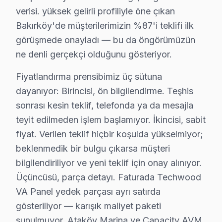
• Bakırköy'de müşteri memnuniyeti odaklı yaklaşım
verisi. yüksek gelirli profiliyle öne çıkan
Bakırköy'de müşterilerimizin %87'i teklifi ilk
• Temiz ve düzenli çalışma prensibi
görüşmede onayladı — bu da öngörümüzün
Bakırköy'da Techwood televizyonlarınızı emin ellere te
ne denli gerçekçi olduğunu gösteriyor.
Bakırköy Techwood TV Arızaları – Televizyon
Fiyatlandırma prensibimiz üç sütuna
Techwood ekran'nizde yaşadığınız arıza, cihazın tama
dayanıyor: Birincisi, ön bilgilendirme. Teşhis
Techwood televizyon ünitesi'lerde en çok müdahale etti
sonrası kesin teklif, telefonda ya da mesajla
• Panel ve Ekran: OLED yanması, LCD şeriti, piksel öl
teyit edilmeden işlem başlamıyor. İkincisi, sabit
• Elektronik Kartlar: Anakart, T-Con, güç kartı, tune
fiyat. Verilen teklif hiçbir koşulda yükselmiyor;
beklenmedik bir bulgu çıkarsa müşteri
• Arka Aydınlatma: LED bar değişimi, inverter tamiri, ba
bilgilendiriliyor ve yeni teklif için onay alınıyor.
• Yazılım ve Firmware: Fabrika ayarı, eMMC kurtarm
Üçüncüsü, parça detayı. Faturada Techwood
• Bağlantı: HDMI/USB port arızası, Bluetooth ve Wi-Fi
VA Panel yedek parçası ayrı satırda
• Kapasitör ve SMD: Şişmiş kapasitör değişimi, smd bil
gösteriliyor — karışık maliyet paketi
Bakırköy'de Techwood panel tamiri için ücretsiz arıza tes
sunulmuyor. Ataköy Marina ve Capacity AVM