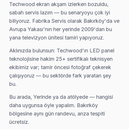
Techwood ekran akşam izlerken bozuldu,
sabah servis lazım — bu senaryoyu çok iyi
biliyoruz. Fabrika Servis olarak Bakırköy'da ve
Avrupa Yakası'nın her yerinde 2009'dan bu
yana televizyon ünitesi tamiri yapıyoruz.
Aklınızda bulunsun: Techwood'ın LED panel
Techwood Uzman Teknisyen Ekibi — Bakırköy
teknolojisine hakim 25+ sertifikalı teknisyen
ekibimiz var; tamir öncesi fotoğraf çekerek
Burak A. — Techwood Servis Uzmanı
çalışıyoruz — bu sektörde fark yaratan şey
15 yıllık Techwood TV tamir deneyimi. Bakırköy ve çevre ilç
bu.
· Techwood fabrika servis sertifikası
· Orijinal ve OEM yedek parça tedarikçisi
Bu arada, Yerinde ya da atölyede — hangisi
· 2010'dan günümüze tüm Techwood modelleri
daha uygunsa öyle yapalım. Bakırköy
Bakırköy Servis İstatistikleri
bölgesine aynı gün randevu, arıza tespiti
· Bakırköy'de
535+
Techwood TV tamiri
ücretsiz.
· Müşteri memnuniyeti
%97