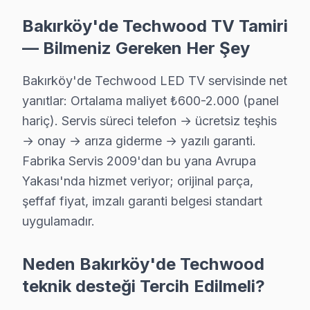
· Ortalama tamir süresi:
1–2 iş günü
Bakırköy'de Techwood TV Tamiri
· Tüm işlemler
2 yıl garantili
— Bilmeniz Gereken Her Şey
Bakırköy'de Techwood LED TV servisinde net
Bu sayfayla ilgili hizmet sayfaları:
yanıtlar: Ortalama maliyet ₺600-2.000 (panel
↑ Techwood Servis Ana Sayfası
hariç). Servis süreci telefon → ücretsiz teşhis
↑ Bakırköy TV Servis Merkezi
→ onay → arıza giderme → yazılı garanti.
Fabrika Servis 2009'dan bu yana Avrupa
Yakası'nda hizmet veriyor; orijinal parça,
şeffaf fiyat, imzalı garanti belgesi standart
uygulamadır.
Bakırköy Yakın İlçelerde Techwood Servisi
· Arnavutköy Techwood
· Avcılar Techwood
Neden Bakırköy'de Techwood
· Bağcılar Techwood
· Bahçelievler Techwood
teknik desteği Tercih Edilmeli?