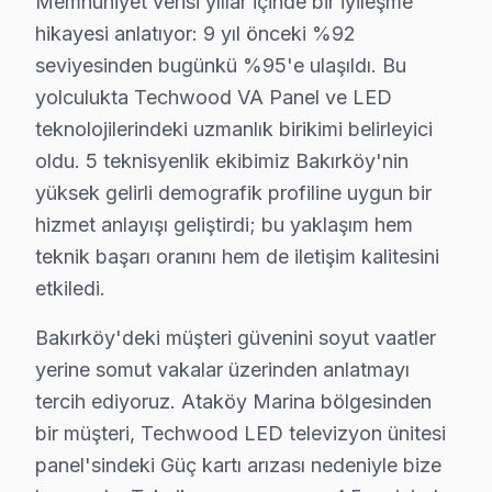
Memnuniyet verisi yıllar içinde bir iyileşme
Techwood TV'nizin ilk açılışından itibaren en iyi görü
hikayesi anlatıyor: 9 yıl önceki %92
seviyesinden bugünkü %95'e ulaşıldı. Bu
Bakırköy'da Techwood Servis Güvencesi – İşçi
yolculukta Techwood VA Panel ve LED
Techwood TV Servis Garanti Belgesi – Yazılı ve İmzalı Güvenc
teknolojilerindeki uzmanlık birikimi belirleyici
Bakırköy'de Techwood servis hizmetlerimizde sunduğum
oldu. 5 teknisyenlik ekibimiz Bakırköy'nin
Bakırköy garanti kapsamımız — Bakırköy servisimizde g
yüksek gelirli demografik profiline uygun bir
• Bakırköy'de işçilik garantisi: 2 yıl
hizmet anlayışı geliştirdi; bu yaklaşım hem
• Bakırköy servisimizde yedek parça garantisi: 2 yıl (or
teknik başarı oranını hem de iletişim kalitesini
etkiledi.
• Bakırköy'de aynı arızanın tekrarında ücretsiz müda
• Bakırköy servisimizde garanti belgesi ve fatura ile ka
Bakırköy'deki müşteri güvenini soyut vaatler
Bakırköy'de garanti dışı durumlar: Kullanıcı kaynaklı h
yerine somut vakalar üzerinden anlatmayı
tercih ediyoruz. Ataköy Marina bölgesinden
Bakırköy'da Techwood TV İçin Orijinal Parça T
bir müşteri, Techwood LED televizyon ünitesi
Bakırköy'da Techwood TV tamirinde Bakırköy servisimiz
panel'sindeki Güç kartı arızası nedeniyle bize