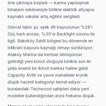
öne çıkmaya başladı — karma yapılaşmalı
Fiyatlandırma prensibimiz üç sütuna dayanıyor: Birincis
binaların eskimesiyle birlikte elektrik altyapısı
Bakırköy'deki bu TV servis hacmi takvim boyunca beş be
kaynaklı vakalar artış eğilimi sergiledi.
İkinci pik — Mart sonu: Bahar temizliği sırasında hasa
Güncel tablo şu: aylık 46 başvurunun %28'i
Üçüncü pik — Haziran: Ramazan Bayramı ve yaz tatili b
Güç kartı arızası, %30'si Backlight sorunu ile
Beşinci pik — Kasım: Alışveriş sezonu kampanyaları ön
ilgili. Bakırköy Sahili bölgesi bu dönemde en
Bakırköy Techwood TV Yerleştirme ve Bağlant
istikrarlı başvuru kaynağı olmayı sürdürüyor;
Ataköy Marina ise kentsel dönüşümün
Yeni bir Techwood televizyon aldıysanız, Bakırköy'da 
getirdiği yeni konut stoğuyla birlikte son iki
Sunduğumuz kurulum seçenekleri:
yılda önemli bir ikincil merkez haline geldi.
• Bakırköy'de LED TV duvar askısı montajı (sabit, eğim
Capacity AVM ve çevre mahalleler kronik
• Bakırköy servisimizde gizli kablo düzeni ve kanal mo
düşük hacimli kategoriyi temsil ediyor —
• Bakırköy'de HDMI, ses sistemi ve uydu bağlantı ku
buralardaki Techwood sahipleri daha yeni
• Bakırköy'de Smart TV ağ yapılandırması ve kanal a
modeller kullandığından arıza frekansı düşük.
• Bakırköy servisimizde ekran kalibrasyon ve görüntü 