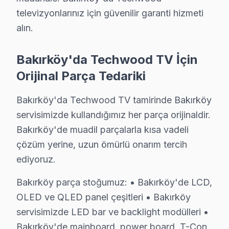
S: Fabrika Servis Techwood yetkili servisi midir?
televizyonlarınız için güvenilir garanti hizmeti
C: Bakırköy'de resmi anlamda marka yetkili servisi deği
alın.
S: Bakırköy'de orijinal mi yoksa yan sanayi parça mı ku
Bakırköy'da Techwood TV İçin
C: Bakırköy servisimizde yalnızca orijinal ve OEM eşdeğ
Orijinal Parça Tedariki
S: Bakırköy'de Techwood LED TV tamiri ne kadar sür
C: Bakırköy'de yazılım ve güç sorunları genellikle aynı
Bakırköy'da Techwood TV tamirinde Bakırköy
S: Bakırköy'de arıza tespiti ücretsiz mi?
servisimizde kullandığımız her parça orijinaldir.
C: Evet, Bakırköy'de tamamen ücretsizdir. Teklif onay
Bakırköy'de muadil parçalarla kısa vadeli
S: Bakırköy'de kapıya servis geliyor mu?
çözüm yerine, uzun ömürlü onarım tercih
C: Evet, Bakırköy genelinde ücretsiz kapıdan alım-tes
ediyoruz.
S: Bakırköy'de Techwood Smart görüntüleme sistemi y
Bakırköy parça stoğumuz: • Bakırköy'de LCD,
C: Evet; Bakırköy servisimizde Android TV, Tizen, We
OLED ve QLED panel çeşitleri • Bakırköy
S: Bakırköy'de Techwood televizyon paneli'lerde en sı
servisimizde LED bar ve backlight modülleri •
C: atölyemizde Techwood WiFi bağlantı kopması arızalar
Bakırköy'de mainboard, power board, T-Con