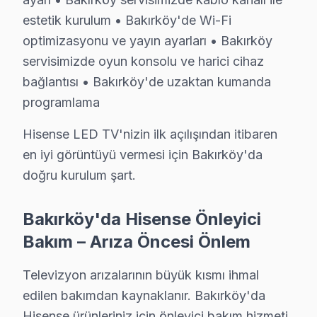
· Başakşehir Hisense
· Bayrampaşa Hisense
estetik kurulum • Bakırköy'de Wi-Fi
optimizasyonu ve yayın ayarları • Bakırköy
· Beşiktaş Hisense
· Beylikdüzü Hisense
servisimizde oyun konsolu ve harici cihaz
bağlantısı • Bakırköy'de uzaktan kumanda
Bakırköy Diğer Marka Servisleri
programlama
· Bakırköy Sony
· Bakırköy Philips
Hisense LED TV'nizin ilk açılışından itibaren
en iyi görüntüyü vermesi için Bakırköy'da
· Bakırköy Hi-Level
· Bakırköy iFFALCON
doğru kurulum şart.
· Bakırköy Samsung
· Bakırköy LG
Bakırköy'da Hisense Önleyici
Bakım – Arıza Öncesi Önlem
· Bakırköy Panasonic
· Bakırköy Toshiba
Televizyon arızalarının büyük kısmı ihmal
edilen bakımdan kaynaklanır. Bakırköy'da
Hisense ürünleriniz için önleyici bakım hizmeti