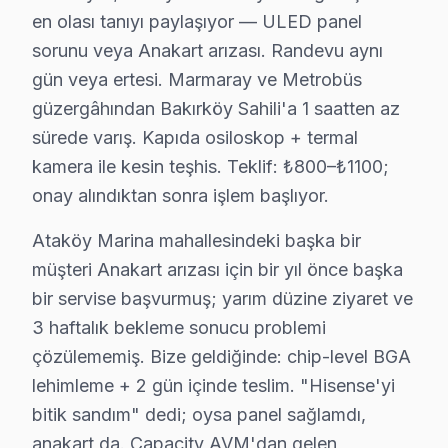
en olası tanıyı paylaşıyor — ULED panel
Anakart arızası: Bakırköy'de Laser LED TV sistemini 
sorunu veya Anakart arızası. Randevu aynı
Wi-Fi modül: Bakırköy'de Mini LED ekranlarda daha sık 
gün veya ertesi. Marmaray ve Metrobüs
Ses kartı: Bakırköy'de bu sorunla başvuran müşteriler i
güzergâhından Bakırköy Sahili'a 1 saatten az
» Bakırköy'de tüm bu cihaz model ve serilerinde ULED,
sürede varış. Kapıda osiloskop + termal
kamera ile kesin teşhis. Teklif: ₺800–₺1100;
Hisense TV Teknik Rehberi: Panel, Teşhis ve O
onay alındıktan sonra işlem başlıyor.
Bakırköy'de Hisense televizyon paneli panel altyapısı
Ataköy Marina mahallesindeki başka bir
Bakırköy'de hisense, Çin merkezli olup ULED (Ultra LED
müşteri Anakart arızası için bir yıl önce başka
Bakırköy bölgesinde işlemci ve yazılım tarafı da önemli
bir servise başvurmuş; yarım düzine ziyaret ve
Bakırköy'de hi-View Engine işlemcisi Hisense'in görüntü
3 haftalık bekleme sonucu problemi
Bakırköy servisimizde söz konusu model tamiri sırasında
çözülememiş. Bize geldiğinde: chip-level BGA
1. Bakırköy'de ULED dimming arızasında her bölge bağı
lehimleme + 2 gün içinde teslim. "Hisense'yi
2. Bakırköy'de VIDAA platform sorunlarında USB facto
bitik sandım" dedi; oysa panel sağlamdı,
3. Bakırköy'de Hisense-Toshiba ortak platform: bazı 
anakart da. Capacity AVM'dan gelen