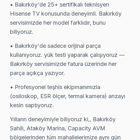
Şenlikköy'de Hisense ekran'lerde sıkça rastladığım arız
• Bakırköy'de 25+ sertifikalı teknisyen
Hisense TV konusunda deneyimli. Bakırköy
Yenimahalle'de Hisense TV Servisi
servisimizde her model farklıdır, bunu
Yenimahalle'de Hisense televizyon kullanıcıları, sıklık
biliyoruz.
Yeşilköy'de Hisense TV Servisi
• Bakırköy'de sadece orijinal parça
Yeşilköy, huzurlu sokakları ve yeşil alanları ile bilin
kullanıyoruz. yük testi yaparak çalışıyoruz —
Bakırköy servisimizde fatura üzerinde her
Yeşilyurt'ta Hisense TV Servisi
parça açıkça yazıyor.
Yeşilyurt, kalabalık ve dinamik yapısıyla dikkat çeker
• Profesyonel teşhis ekipmanımızla
Zuhuratbaba'da Hisense TV Servisi
(osiloskop, ESR ölçer, termal kamera) arızayı
Zuhuratbaba mahallesinde, Hisense TV’nizle ilgili bir s
kesin saptıyoruz.
Yılların deneyimiyle biliyoruz ki,, Bakırköy
Hisense Parça Temini ve Maliyet Gerçekleri
Sahili, Ataköy Marina, Capacity AVM
Bakırköy bölgesinde Hisense TV tamiri söz konusu olduğ
bölgelerinden tüm mahallelerimize aynı gün