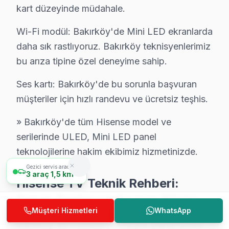
kart düzeyinde müdahale.
C: Panel, televizyon'nin en pahalı bileşenidir. Hisense m
S: Bakırköy'de yazılım sorunları ne tür TV'lerde görü
Wi-Fi modül: Bakırköy'de Mini LED ekranlarda
C: Smart TV'lerde (Android TV, Tizen, WebOS gibi) ya
daha sık rastlıyoruz. Bakırköy teknisyenlerimiz
bu arıza tipine özel deneyime sahip.
S: Bakırköy'de paneli kimin yenilemeli — başka servis
C: Bakırköy'de panel değişimini yapan tüm servisler benz
Ses kartı: Bakırköy'de bu sorunla başvuran
S: Bakırköy'de tamir süresi içinde akıllı TV'yi kontrol e
müşteriler için hızlı randevu ve ücretsiz teşhis.
C: Evet. Bakırköy'de karmaşık tamirler 2-3 gün alabili
» Bakırköy'de tüm Hisense model ve
S: Bakırköy'de Hisense LED TV'lerde en sık karşılaşıl
serilerinde ULED, Mini LED panel
C: Bakırköy servisimizde Hisense anyview cast bağlantı
teknolojilerine hakim ekibimiz hizmetinizde.
S: Bakırköy'de bu cihaz U8K Mini LED ULED 4K model
Gezici servis aracımız
3
araç
1,5 km
C: Bakırköy'de U8K Mini LED ULED 4K modelinde anyvie
Hisense TV Teknik Rehberi:
S: Bakırköy'de söz konusu model televizyon Smart ar
Panel, Teşhis ve Onarım Bilgisi
C: Bakırköy servisimize başvurmadan önce şunları dene
Müşteri Hizmetleri
WhatsApp
Bakırköy'de Hisense televizyon paneli panel