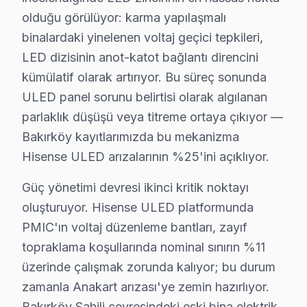
Bakırköy, yaklaşık 230.000+ nüfusu barındıran İstanbul
olduğu görülüyor: karma yapılaşmalı
binalardaki yinelenen voltaj geçici tepkileri,
Neden Bakırköy'de Hisense teknik desteği Ter
LED dizisinin anot-katot bağlantı direncini
Bakırköy Hisense TV Ekran Anakart Profesyonel Servis ve Tam
kümülatif olarak artırıyor. Bu süreç sonunda
Bakırköy'da Hisense görüntüleme sistemi'niz bozulduğu
ULED panel sorunu belirtisi olarak algılanan
parlaklık düşüşü veya titreme ortaya çıkıyor —
• Bakırköy'de 25+ sertifikalı teknisyen Hisense TV kon
Bakırköy kayıtlarımızda bu mekanizma
• Bakırköy'de sadece orijinal parça kullanıyoruz. yük 
Hisense ULED arızalarının %25'ini açıklıyor.
• Profesyonel teşhis ekipmanımızla (osiloskop, ESR öl
Yılların deneyimiyle biliyoruz ki,, Bakırköy Sahili, A
Güç yönetimi devresi ikinci kritik noktayı
oluşturuyor. Hisense ULED platformunda
Bakırköy × Hisense: Yerel İçerik ve Deneyim
PMIC'ın voltaj düzenleme bantları, zayıf
Bakırköy bazlı Hisense servis kayıtları, son çeyrekte 
topraklama koşullarında nominal sınırın %11
üzerinde çalışmak zorunda kalıyor; bu durum
Coğrafi kırılıma geçildiğinde Bakırköy Sahili bölgesi t
zamanla Anakart arızası'ye zemin hazırlıyor.
Servis kalitesi tarafında ise tablo belirgin biçimde ol
Bakırköy Sahili çevresindeki eski bina elektrik