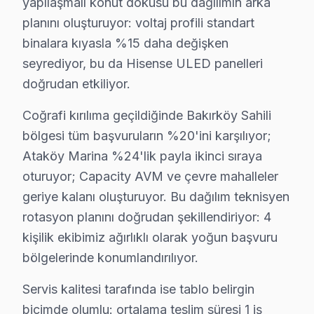
yapılaşmalı konut dokusu bu dağılımın arka
Sunduğumuz kurulum seçenekleri:
planını oluşturuyor: voltaj profili standart
• Bakırköy'de motorlu döner braket montajı ve ayarı
binalara kıyasla %15 daha değişken
• Bakırköy servisimizde kablo kanalı ile estetik kurulu
seyrediyor, bu da Hisense ULED panelleri
• Bakırköy'de Wi-Fi optimizasyonu ve yayın ayarları
doğrudan etkiliyor.
• Bakırköy servisimizde oyun konsolu ve harici cihaz b
Coğrafi kırılıma geçildiğinde Bakırköy Sahili
• Bakırköy'de uzaktan kumanda programlama
bölgesi tüm başvuruların %20'ini karşılıyor;
Hisense LED TV'nizin ilk açılışından itibaren en iyi g
Ataköy Marina %24'lik payla ikinci sıraya
Bakırköy'da Hisense Önleyici Bakım – Arıza Ö
oturuyor; Capacity AVM ve çevre mahalleler
geriye kalanı oluşturuyor. Bu dağılım teknisyen
Televizyon arızalarının büyük kısmı ihmal edilen bakım
rotasyon planını doğrudan şekillendiriyor: 4
Bakım işlemlerimiz:
kişilik ekibimiz ağırlıklı olarak yoğun başvuru
• Bakırköy'de iç temizlik ve soğutma verimliliği artırımı
bölgelerinde konumlandırılıyor.
• LED şerit ve backlight yoğunluğu kontrolü — Bakırk
Servis kalitesi tarafında ise tablo belirgin
• Bakırköy'de anakart SMD komponent incelemesi
biçimde olumlu: ortalama teslim süresi 1 iş