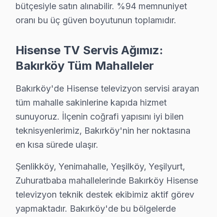
bütçesiyle satın alınabilir. %94 memnuniyet
• Bakırköy servisimizde panel ölçüm ve oscilloskop ana
oranı bu üç güven boyutunun toplamıdır.
• Bakırköy'de müşteri yorumları ile kanıtlanmış kalite
• Sürekli eğitim ve teknoloji takibi
Hisense TV Servis Ağımız:
Bakırköy'da Hisense televizyonlarınızı emin ellere tesl
Bakırköy Tüm Mahalleler
Bakırköy'da ve Çevresinde Hisense TV Teknik
Bakırköy'de Hisense televizyon servisi arayan
tüm mahalle sakinlerine kapıda hizmet
Hisense LED TV teknik desteğimiz Bakırköy merkezden b
sunuyoruz. İlçenin coğrafi yapısını iyi bilen
Servis ağı detayları:
teknisyenlerimiz, Bakırköy'nin her noktasına
• Bakırköy ve çevresi tam kapsama — Bakırköy servisi
en kısa sürede ulaşır.
• Bakırköy'de yoğun saatlerde bile aynı gün müdahal
• Bakırköy'de kurumsal ve bireysel müşterilere özel 
Şenlikköy, Yenimahalle, Yeşilköy, Yeşilyurt,
Bakırköy'da Hisense desteği bir telefon kadar yakın.
Zuhuratbaba mahallelerinde Bakırköy Hisense
televizyon teknik destek ekibimiz aktif görev
Hisense TV'nizin Ömrünü Uzatmanın Yolları – 
yapmaktadır. Bakırköy'de bu bölgelerde