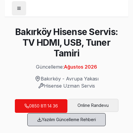
Anasayfa
Bakırköy Hisense Servis:
/
Bakırköy
TV HDMI, USB, Tuner
/
Hisense
Tamiri
Son Güncelleme:
Ağustos 2026
Güncelleme:
Ağustos 2026
Bakırköy
-
Avrupa Yakası
Hisense
Uzman Servis
Bakırköy'da Mahalle Mahalle Hisense TV S
Ataköy 1. Kısım Hisense Servis
Online Randevu
0850 811 14 36
Ataköy 1. Kısım'de Hisense TV ekranında çizgi, donma ya da se
Yazılım Güncelleme Rehberi
Hisense Servis Merkezi →