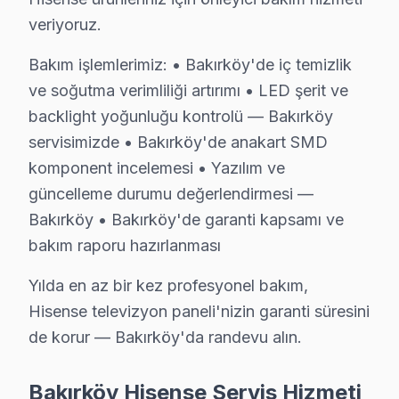
Bakırköy'de Hisense TV Tamiri — Bilmeniz 
veriyoruz.
Bakırköy'de Hisense panel servisinde net yanıtlar: O
Bakım işlemlerimiz: • Bakırköy'de iç temizlik
ve soğutma verimliliği artırımı • LED şerit ve
backlight yoğunluğu kontrolü — Bakırköy
servisimizde • Bakırköy'de anakart SMD
Hisense TV Servisinde Güven
komponent incelemesi • Yazılım ve
güncelleme durumu değerlendirmesi —
✓ 15+ Yıl Deneyim
Bakırköy • Bakırköy'de garanti kapsamı ve
✓ Yazılı Garanti Belgesi
✓ Orijinal Yedek Parça
bakım raporu hazırlanması
✓ Ücretsiz Arıza Tespiti
Yılda en az bir kez profesyonel bakım,
Hisense televizyon paneli'nizin garanti süresini
Bakırköy Mahallelerinde Hisense Servisi
de korur — Bakırköy'da randevu alın.
Bugün Bakırköy'den bir Hisense UHD serisi televizyon
Bakırköy Hisense Servis Hizmeti
Müşterim, televizyonunun görüntüde arada bir titreme y