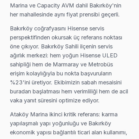
Bakırköy'de teşhis ücretsiz; onay olmadan iş başlamaz
Marina ve Capacity AVM dahil Bakırköy'nin
Bakırköy Hisense performans özeti (son 905 gün): 484
her mahallesinde aynı fiyat prensibi geçerli.
Bakırköy coğrafyasını Hisense servis
Bakırköy Hisense TV Arızaları – Televizyonun
perspektifinden okursak üç referans noktası
Hisense televizyonunuz beklenmedik bir anda arıza mı
öne çıkıyor. Bakırköy Sahili ilçenin servis
Hisense TV'lerde gözlemlenen başlıca teknik sorunlar
ağırlık merkezi: hem yoğun Hisense ULED
• Bakırköy'de Ekran Arızaları: Panel çizgisi, renk boz
sahipliği hem de Marmaray ve Metrobüs
• Bakırköy'de Güç Sorunları: Kırmızı ışık yanıp sönüyo
erişim kolaylığıyla bu nokta başvuruların
• Bakırköy'de Ses Arızaları: Hoparlör bozukluğu, ses 
%23'ini üretiyor. Ekibimizin sabah mesaisini
buradan başlatması hem verimliliği hem de acil
• Bakırköy'de Kart Arızaları: T-Con kartı, power boar
vaka yanıt süresini optimize ediyor.
• Bakırköy'de Yazılım Sorunları: Uygulama açılmıyor,
• Bakırköy'de Bağlantı Sorunları: HDMI algılanmıyor, 
Ataköy Marina ikinci kritik referans: karma
Chip-level düzeltme kapasitemizle Bakırköy'deki söz ko
yapılaşmalı yapı yoğunluğu ve Bakırköy
ekonomik yapısı bağlantılı ticari alan kullanımı,
Hisense TV İçin Bakırköy'deki Teknik destek 