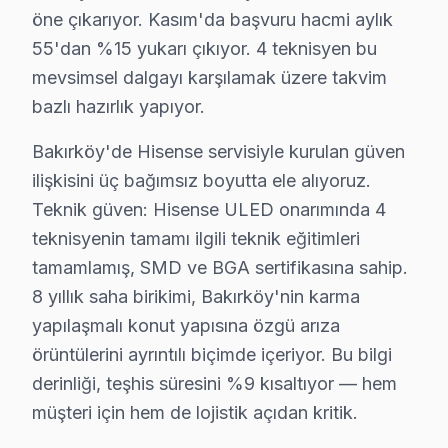
Not: Bakırköy'de nihai fiyat, arıza teşhisinden sonra ke
öne çıkarıyor. Kasım'da başvuru hacmi aylık
55'dan %15 yukarı çıkıyor. 4 teknisyen bu
Bakırköy Hisense TV Tamir Garantisi – Yazılı 
mevsimsel dalgayı karşılamak üzere takvim
Hisense TV Servis Garanti Belgesi – Yazılı ve İmzalı Güvence
bazlı hazırlık yapıyor.
Bakırköy'da Hisense televizyon tamiri yaptıranlar için
Bakırköy'de Hisense servisiyle kurulan güven
Bakırköy'de her onarımda ne sağlıyoruz?
ilişkisini üç bağımsız boyutta ele alıyoruz.
• 2 yıl yazılı işçilik garantisi
Teknik güven: Hisense ULED onarımında 4
• Bakırköy'de kullanılan orijinal parçalar için 2 yıl parç
teknisyenin tamamı ilgili teknik eğitimleri
• Aynı sorunun tekrarı → Bakırköy'de ücretsiz yenid
tamamlamış, SMD ve BGA sertifikasına sahip.
• Resmi fatura + garanti belgesi (kağıt/dijital)
8 yıllık saha birikimi, Bakırköy'nin karma
yapılaşmalı konut yapısına özgü arıza
Bakırköy'de garanti süreci nasıl işler?
örüntülerini ayrıntılı biçimde içeriyor. Bu bilgi
Onarım bittikten sonra Bakırköy servisimizde imzalı gara
derinliği, teşhis süresini %9 kısaltıyor — hem
Bakırköy'da Hisense servisi sonrası güvende olun.
müşteri için hem de lojistik açıdan kritik.
Bakırköy Hisense Ekspres Servis – Sabah Ara