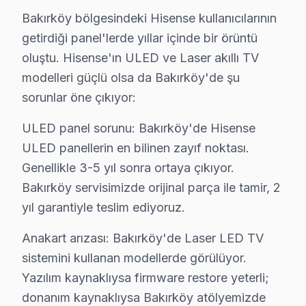
Bakırköy garantili fiyat: Bakırköy servisimizde teklif edil
Bakırköy bölgesindeki Hisense kullanıcılarının
Bakırköy'de ödeme seçenekleri: Nakit, kredi kartı, ha
getirdiği panel'lerde yıllar içinde bir örüntü
» Bakırköy'de Hisense panel tamir fiyatı öğrenmek için
oluştu. Hisense'ın ULED ve Laser akıllı TV
modelleri güçlü olsa da Bakırköy'de şu
Bakırköy'de Hisense Servis Karşılaştırma Anal
sorunlar öne çıkıyor:
Bakırköy'de Hisense servis talebini komşu bölgelerle k
ULED panel sorunu: Bakırköy'de Hisense
Marmaray ve Metrobüs ulaşım ağı sayesinde Bakırköy Sa
ULED panellerin en bilinen zayıf noktası.
Bakırköy'nin Prestijli profili söz konusu model LED TV
Genellikle 3-5 yıl sonra ortaya çıkıyor.
Bakırköy servisimizde orijinal parça ile tamir, 2
Bakırköy Hisense TV Servisi – Sık Sorulan Soru
yıl garantiyle teslim ediyoruz.
S: Bakırköy'de televizyon paneli tamiri sonrası ne kada
C: Bakırköy servisimizde yapılan işçilik için 6 ay, kulla
Anakart arızası: Bakırköy'de Laser LED TV
sistemini kullanan modellerde görülüyor.
S: Bakırköy'de anakart tamiri ne zaman gerekli olur?
Yazılım kaynaklıysa firmware restore yeterli;
C: TV açılmıyor, ana açılıp kapanıyor, ses var görüntü
donanım kaynaklıysa Bakırköy atölyemizde
S: Bakırköy'de panel değişimi maliyeti neden yüksek?