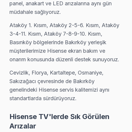
panel, anakart ve LED arızalarına aynı gün
Hisense televizyon paneli ürünlerinizden uzun yıllar v
müdahale sağlıyoruz.
TV uzun ömür için ipuçları:
• Bakırköy'de yılda 1-2 kez profesyonel bakım yaptırı
Ataköy 1. Kısım, Ataköy 2-5-6. Kısım, Ataköy
• Bakırköy'de ekranı yumuşak mikrofiber bezle silin, k
3-4-11. Kısım, Ataköy 7-8-9-10. Kısım,
• Bakırköy'de uzun süreli aynı görüntü bırakmayın (O
Basınköy bölgelerinde Bakırköy yerleşik
müşterilerimize Hisense ekran bakım ve
• Enerji tasarrufu için kullanmadığınızda Bakırköy'de 
onarım konusunda düzenli destek sunuyoruz.
• Bakırköy'de Smart ekran uygulamalarını düzenli gün
• Uzaktan kumanda pilleri Bakırköy'de 6 ayda bir yeni
Cevizlik, Florya, Kartaltepe, Osmaniye,
Bakırköy'da Hisense bakım ve önleyici servis hizmetle
Sakızağacı çevresinde de Bakırköy
genelindeki Hisense servis kalitemizi aynı
Fiyat Politikamız: Sürpriz Yok, Güven Var
standartlarda sürdürüyoruz.
Bakırköy'de fiyat konusunda şeffaflık ilkemizdir. Bakır
Bakırköy'de arıza tespiti: Ücretsiz. Herhangi bir ön üc
Hisense TV'lerde Sık Görülen
Bakırköy'de onaysız işlem yok: Fiyat teklifi sunulduk
Arızalar