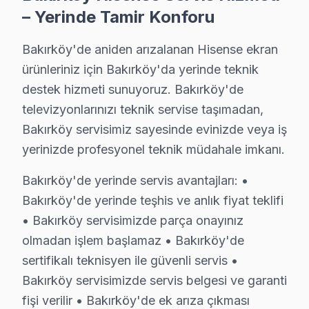
– Yerinde Tamir Konforu
Bakırköy, ulaşım açısından oldukça avantajlı bir nokta
Öğle saatlerinde başka bir müşteri, benzer bir şikayet
Bakırköy'de aniden arızalanan Hisense ekran
Bakırköy’de Hisense televizyonların çok çeşitli model v
ürünleriniz için Bakırköy'da yerinde teknik
destek hizmeti sunuyoruz. Bakırköy'de
Hisense Arızaları: Sahadan Gözlemler
televizyonlarınızı teknik servise taşımadan,
Bakırköy servisimiz sayesinde evinizde veya iş
Bakırköy bölgesinde karşılaştığım Hisense televizyonla
yerinizde profesyonel teknik müdahale imkanı.
1.
Panel Arızası
: Ekranda belirgin çizgilerin ya da lek
2.
Güç Kartı Problemi
: Televizyonun açılmaması veya s
Bakırköy'de yerinde servis avantajları: •
3.
Backlight Sorunları
: Ekranın kararması veya eşit o
Bakırköy'de yerinde teşhis ve anlık fiyat teklifi
• Bakırköy servisimizde parça onayınız
4.
Yazılım Sorunları
: Güncellemelerin gerektiği durumd
olmadan işlem başlamaz • Bakırköy'de
5.
Anakart Arızası
: Cihazın bir noktada işlevini tama
sertifikalı teknisyen ile güvenli servis •
Bakırköy bölgesindeki Hisense televizyonlar üzerinde g
Bakırköy servisimizde servis belgesi ve garanti
fişi verilir • Bakırköy'de ek arıza çıkması
Bakırköy Sahasından Hisense Notları