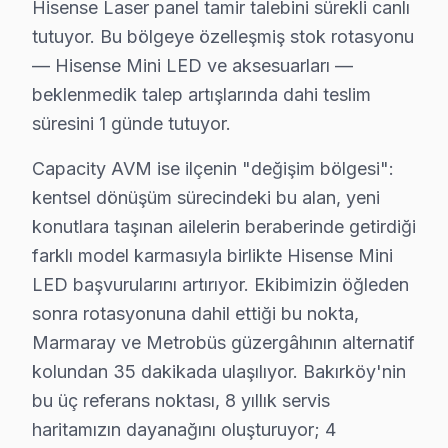
Hisense Laser panel tamir talebini sürekli canlı
Hisense televizyon paneli'niz için Bakırköy'de profes
tutuyor. Bu bölgeye özelleşmiş stok rotasyonu
Görüntü Arızaları: Hisense'ın ULED ve Mini LED panel
— Hisense Mini LED ve aksesuarları —
beklenmedik talep artışlarında dahi teslim
Elektronik Kart Servisi: Güç kaynağı kapasitör patlama
süresini 1 günde tutuyor.
Yazılım Müdahalesi: ULED platformunda fabrika sıfır
LED ve Aydınlatma: Backlight şerit tamiri veya değişim
Capacity AVM ise ilçenin "değişim bölgesi":
» Bakırköy ve çevre mahallelere aynı gün servis imkân
kentsel dönüşüm sürecindeki bu alan, yeni
konutlara taşınan ailelerin beraberinde getirdiği
Hisense Servisi Garanti ve Sonrası Destek
farklı model karmasıyla birlikte Hisense Mini
LED başvurularını artırıyor. Ekibimizin öğleden
Bakırköy Hisense TV Servis Garanti Belgesi - 1 Yıl Parça Güve
sonra rotasyonuna dahil ettiği bu nokta,
Bakırköy'de Hisense ekran tamirinde garanti politikamı
Marmaray ve Metrobüs güzergâhının alternatif
Bakırköy servisinde işçilik garantisi: Hisense tamiri 
kolundan 35 dakikada ulaşılıyor. Bakırköy'nin
Hisense parça garantisi: Bakırköy'de değiştirdiğimiz bu 
bu üç referans noktası, 8 yıllık servis
Garanti belgesi: Her Bakırköy söz konusu model tamiri son
haritamızın dayanağını oluşturuyor; 4
Bakırköy servis sonrası erişim: "Hisense TV'min sesi d