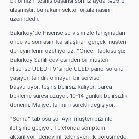
Ekibimizin teşhis başarısı son 12 ayda %25'e
Yaz dönemi (Haziran-Ağustos): Sıcak havada kötüleşe
ulaşmıştır, bu rakam sektör ortalamasının
Sonbahar dönemi (Eylül-Kasım): Okul ve sezon başlangı
üzerindedir.
Bakırköy'de bu TV servisiyle kurulan güven ilişkisini ü
Ticari güven: Fiyat şeffaflığı, faturada parça detayı, 
Bakırköy'de Hisense servisimizle tanışmadan
önce ve sonrasını karşılaştıran gerçek müşteri
İlişkisel güven: 8 yıl boyunca Bakırköy'de kurulan müş
deneyimlerini özetliyoruz. "Önce" tablosu şu:
Hisense TV Servis Ağımız: Bakırköy Tüm Maha
Bakırköy Sahili çevresinden bir müşteri
Hisense ULED TV'sinde ULED panel sorunu
Bakırköy'de Hisense televizyon servisi arayan tüm maha
yaşıyor, tanıdık olmayan bir servise
Şenlikköy, Yenimahalle, Yeşilköy, Yeşilyurt, Zuhuratb
başvuruyor, teşhis belirsiz kalıyor, parça
Ataköy 1. Kısım, Ataköy 2-5-6. Kısım, Ataköy 3-4-11.
bekleme süresi uzuyor. 10-14 günlük belirsizlik
Cevizlik, Florya, Kartaltepe, Osmaniye, Sakızağacı çev
dönemi. Maliyet tahmini sürekli değişiyor.
Hisense TV'lerde Sık Görülen Arızalar
"Sonra" tablosu şu: Aynı müşteri bizimle
Bakırköy bölgesindeki Hisense kullanıcılarının getirdiğ
iletişime geçiyor. Telefonda semptom
aktarılıyor; deneyimli teknisyen ilk görüşmede
ULED panel sorunu: Bakırköy'de Hisense ULED panellerin 