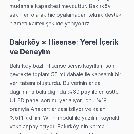
Anakart tamiri ise model serisine bağlı olarak değişikli
müdahale kapasitesi mevcuttur. Bakırköy
Tamir işlemlerinin yerinde ya da atölyede gerçekleştiri
sakinleri olarak hiç oyalamadan teknik destek
hizmeti kaliteli şekilde yapıyoruz.
Neden Fabrika Servis?
Bakırköy × Hisense: Yerel İçerik
Bakırköy bölgesinde Fabrika Servis olarak sunduğumuz a
ve Deneyim
Üstelik, tamirlerimizde 6 ay garanti sunarak, yapılan i
Bakırköy bazlı Hisense servis kayıtları, son
Bakırköy Hisense servis - TV Tamiri
çeyrekte toplam 55 müdahale ile kapsamlı bir
Bakırköy'da Hisense ekran için "ucuz" değil, "değerli"
veri tabanı oluşturdu. Bu verinin arıza
Değerli servis: doğru teşhis + orijinal parça + yazılı 
dağılımına bakıldığında %30 pay ile en üstte
Bakırköy Sahili aksı, Marmaray ve Metrobüs güzergah
ULED panel sorunu yer alıyor; onu %19
oranıyla Anakart arızası izliyor ve kalan
Bakırköy'da Hisense TV Kurulum Hizmeti – Ay
%51'lik dilimi Wi-Fi modül ile yazılım kaynaklı
vakalar paylaşıyor. Bakırköy'nin karma
Yeni bir Hisense televizyon aldıysanız, Bakırköy'da pr