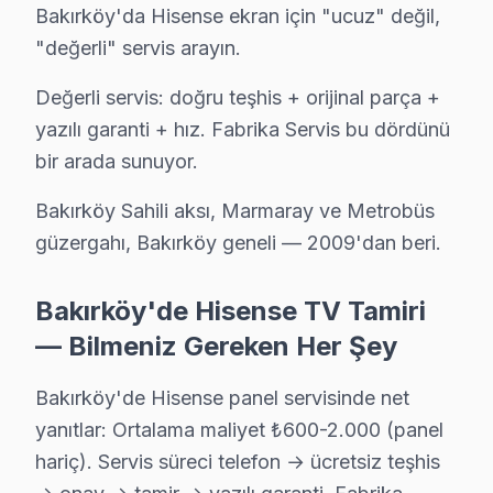
Bakırköy'da Hisense ekran için "ucuz" değil,
"değerli" servis arayın.
Değerli servis: doğru teşhis + orijinal parça +
yazılı garanti + hız. Fabrika Servis bu dördünü
bir arada sunuyor.
Bakırköy Sahili aksı, Marmaray ve Metrobüs
Hisense Uzman Teknisyen Ekibi — Bakırköy
güzergahı, Bakırköy geneli — 2009'dan beri.
Burak A. — Hisense Servis Uzmanı
15 yıllık Hisense TV tamir deneyimi. Bakırköy ve çevre ilçel
Bakırköy'de Hisense TV Tamiri
· Hisense fabrika servis sertifikası
— Bilmeniz Gereken Her Şey
· Orijinal ve OEM yedek parça tedarikçisi
· 2010'dan günümüze tüm Hisense modelleri
Bakırköy'de Hisense panel servisinde net
yanıtlar: Ortalama maliyet ₺600-2.000 (panel
Bakırköy Servis İstatistikleri
hariç). Servis süreci telefon → ücretsiz teşhis
· Bakırköy'de
535+
Hisense TV tamiri
· Müşteri memnuniyeti
%97