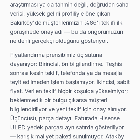
Bakırköy'de hisense, Çin merkezli olup ULED (Ultra LED
araştırması ya da tahmin değil, doğrudan saha
verisi. yüksek gelirli profiliyle öne çıkan
Bakırköy'de söz konusu model Ana Kart ve İşlemci
Bakırköy'de müşterilerimizin %86'i teklifi ilk
Bakırköy'de hi-View Engine işlemcisi Hisense'in görüntü
görüşmede onayladı — bu da öngörümüzün
Bakırköy Servisimizde Sık Karşılaştığımız Hisense Tek
ne denli gerçekçi olduğunu gösteriyor.
1. Bakırköy'de ULED dimming arızasında her bölge bağı
2. Bakırköy'de VIDAA platform sorunlarında USB facto
Fiyatlandırma prensibimiz üç sütuna
dayanıyor: Birincisi, ön bilgilendirme. Teşhis
3. Bakırköy'de bu marka-Toshiba ortak platform: baz
sonrası kesin teklif, telefonda ya da mesajla
Bakırköy'de Sık Servis Yaptığımız söz konusu mode
teyit edilmeden işlem başlamıyor. İkincisi, sabit
U7K ULED 4K modelinde VIDAA platform sorunlarında 
fiyat. Verilen teklif hiçbir koşulda yükselmiyor;
Bakırköy bu TV Fiyat Aralıkları (2025):
beklenmedik bir bulgu çıkarsa müşteri
• LED/Backlight: 250 – 700 TL
bilgilendiriliyor ve yeni teklif için onay alınıyor.
• Güç Kartı: 350 – 950 TL
Üçüncüsü, parça detayı. Faturada Hisense
• Anakart: 600 – 1.800 TL
ULED yedek parçası ayrı satırda gösteriliyor
• Panel: 2.200 – 7.000 TL
— karışık maliyet paketi sunulmuyor. Ataköy