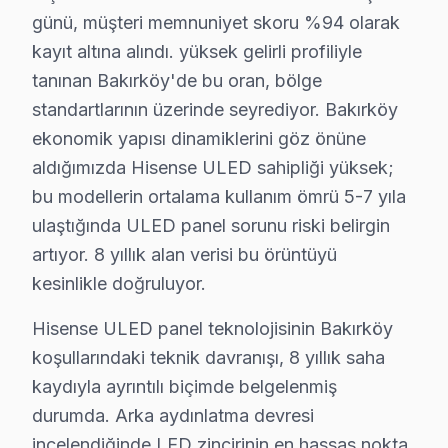
• Yazılım ve güncelleme durumu değerlendirmesi — B
günü, müşteri memnuniyet skoru %94 olarak
• Bakırköy'de garanti kapsamı ve bakım raporu hazır
kayıt altına alındı. yüksek gelirli profiliyle
Yılda en az bir kez profesyonel bakım, Hisense televiz
tanınan Bakırköy'de bu oran, bölge
standartlarının üzerinde seyrediyor. Bakırköy
Bakırköy Hisense Servis Hizmeti – Yerinde Ta
ekonomik yapısı dinamiklerini göz önüne
Bakırköy'de aniden arızalanan Hisense ekran ürünlerin
aldığımızda Hisense ULED sahipliği yüksek;
Bakırköy'de yerinde servis avantajları:
bu modellerin ortalama kullanım ömrü 5-7 yıla
• Bakırköy'de yerinde teşhis ve anlık fiyat teklifi
ulaştığında ULED panel sorunu riski belirgin
• Bakırköy servisimizde parça onayınız olmadan işle
artıyor. 8 yıllık alan verisi bu örüntüyü
• Bakırköy'de sertifikalı teknisyen ile güvenli servis
kesinlikle doğruluyor.
• Bakırköy servisimizde servis belgesi ve garanti fişi ver
Hisense ULED panel teknolojisinin Bakırköy
• Bakırköy'de ek arıza çıkması halinde bilgilendirme
koşullarındaki teknik davranışı, 8 yıllık saha
Bakırköy'da Hisense yetkili servis kalitesinde hizmet al
kaydıyla ayrıntılı biçimde belgelenmiş
durumda. Arka aydınlatma devresi
Bakırköy'de Hisense Servis: Bölge Bilgisi
incelendiğinde LED zincirinin en hassas nokta