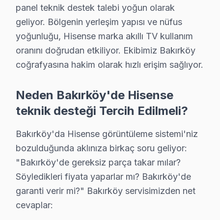
Cevizlik'te Hisense TV Servisi
panel teknik destek talebi yoğun olarak
Cevizlik bölgesinde Hisense ekran arızaları, genellikle 
geliyor. Bölgenin yerleşim yapısı ve nüfus
yoğunluğu, Hisense marka akıllı TV kullanım
Florya'da Hisense TV Servisi
oranını doğrudan etkiliyor. Ekibimiz Bakırköy
Florya'da Hisense ekran arızaları genelde yazılımsal hat
coğrafyasına hakim olarak hızlı erişim sağlıyor.
Kartaltepe'de Hisense TV Servisi
Neden Bakırköy'de Hisense
Kartaltepe'de Hisense ekran arızalarının sıkça görüldüğ
teknik desteği Tercih Edilmeli?
Osmaniye'de Hisense TV Servisi
Bakırköy'da Hisense görüntüleme sistemi'niz
Osmaniye'de Hisense ekran'lerde sıkça rastladığım arıza
bozulduğunda aklınıza birkaç soru geliyor:
"Bakırköy'de gereksiz parça takar mılar?
Sakızağacı'nda Hisense TV Servisi
Söyledikleri fiyata yaparlar mı? Bakırköy'de
Sakızağacı bölgesinde Hisense televizyon kullanıcıları, 
garanti verir mi?" Bakırköy servisimizden net
cevaplar:
Şenlikköy'de Hisense TV Servisi