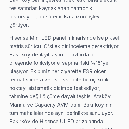
Hisense ULED panel teknolojisinin Bakırköy koşullarınd
tesisatından kaynaklanan harmonik
Güç yönetimi devresi ikinci kritik noktayı oluşturuyor
distorsiyon, bu sürecin katalizörü işlevi
Hisense Mini LED panel mimarisinde ise piksel matris s
görüyor.
Bakırköy'de bu TV servisimizle tanışmadan önce ve sonr
Hisense Mini LED panel mimarisinde ise piksel
"Sonra" tablosu şu: Aynı müşteri bizimle iletişime ge
matris sürücü IC'si ek bir inceleme gerektiriyor.
Ataköy Marina mahallesindeki başka bir müşteri Anakart
Bakırköy'de 4 yılı aşan cihazlarda bu
Bakırköy'de Hisense TV tamiri için gerçekçi maliyet 
bileşende fonksiyonel sapma riski %18'ye
Bu rakamlar Bakırköy'deki son 55 vakadan elde edilen 
ulaşıyor. Ekibimiz her ziyarette ESR ölçer,
Fiyatlandırma prensibimiz üç sütuna dayanıyor: Birincis
termal kamera ve osiloskop ile bu üç kritik
Bakırköy coğrafyasını Hisense servis perspektifinden 
noktayı sistematik biçimde test ediyor;
Ataköy Marina ikinci kritik referans: karma yapılaşmal
tahmine değil ölçüme dayalı teşhis, Ataköy
Capacity AVM ise ilçenin "değişim bölgesi": kentsel dö
Marina ve Capacity AVM dahil Bakırköy'nin
Bakırköy'de Hisense akıllı TV arıza örüntülerinin mev
tüm mahallelerinde aynı derinlikte sunuluyor.
Bakırköy'de Hisense ULED arızalarında
İlkbahar dönemi (Mart-Mayıs): Görece sakin. Hisense 