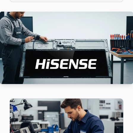
Cevizlik'den gelen Hisense TV arızaları arasında en sık güç
Hisense Servis Merkezi →
Florya Hisense Servis
Hisense TV'niz Florya'de arıza yaptıysa taşımanıza gerek y
Florya Hisense Anakart Tamiri →
Kartaltepe Hisense Servis
Bakırköy'da Kartaltepe bölgesi dahil tüm hizmet alanımızda H
Bakırköy Hisense Servis →
Osmaniye Hisense Servis
Osmaniye bölgesindeki Hisense kullanıcıları için haftanın 7 
Bakırköy Hisense Servis →
Sakızağacı Hisense Servis
Bakırköy genelinde Sakızağacı bölgesinde Hisense TV kullanı