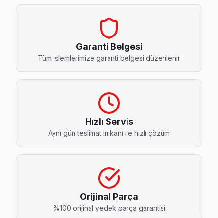
Ataköy 2-5-6. Kısım Hisense Servis
Bakırköy'da Ataköy 2-5-6. Kısım bölgesi dahil tüm hizmet ala
Ataköy 2-5-6. Kısım Hisense Açılmıyor Arıza →
Garanti Belgesi
Ataköy 3-4-11. Kısım Hisense Servis
Tüm işlemlerimize garanti belgesi düzenlenir
Ataköy 3-4-11. Kısım'de Hisense TV ekran değişimi gerekebi
Bakırköy Hisense Servis →
Ataköy 7-8-9-10. Kısım Hisense Servis
Ataköy 7-8-9-10. Kısım semtindeki Hisense TV sorunları için
Hızlı Servis
Aynı gün teslimat imkanı ile hızlı çözüm
Ataköy 7-8-9-10. Kısım Hisense Açılmıyor Arıza →
Basınköy Hisense Servis
Bakırköy'da Basınköy mahallesi Hisense TV servisi için ka
Bakırköy Hisense Servis →
Orijinal Parça
Cevizlik Hisense Servis
%100 orijinal yedek parça garantisi