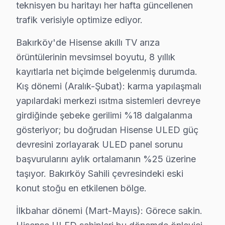
teknisyen bu haritayı her hafta güncellenen
trafik verisiyle optimize ediyor.
Bakırköy Hisense Orijinal Yedek Parça – Kali
Bakırköy'de Hisense televizyonlarınız için orijinal ye
Bakırköy'de Hisense akıllı TV arıza
örüntülerinin mevsimsel boyutu, 8 yıllık
Bakırköy panel yedek parça hizmetlerimiz:
kayıtlarla net biçimde belgelenmiş durumda.
• Bakırköy'de Panel (LCD, OLED, QLED) ve LED backlig
Kış dönemi (Aralık-Şubat): karma yapılaşmalı
• Bakırköy'de Anakart (mainboard) ve güç kartı (powe
yapılardaki merkezi ısıtma sistemleri devreye
• Bakırköy'de T-Con kartı ve inverter kart değişimi
girdiğinde şebeke gerilimi %18 dalgalanma
• Bakırköy'de uzaktan kumanda alıcısı ve HDMI port d
gösteriyor; bu doğrudan Hisense ULED güç
• Bakırköy'de tüm parçalarda 2 yıl garanti
devresini zorlayarak ULED panel sorunu
• Hızlı tedarik: çoğu parça Bakırköy stoğumuzda mev
başvurularını aylık ortalamanın %25 üzerine
Bakırköy'de muadil parça kullanımının riskleri: Daha bü
taşıyor. Bakırköy Sahili çevresindeki eski
konut stoğu en etkilenen bölge.
Bakırköy Hisense Servis Maliyetleri – Onaysız
İlkbahar dönemi (Mart-Mayıs): Görece sakin.
Bakırköy'da Hisense LED TV servis fiyatları, arıza türü