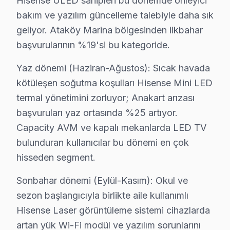
Hisense ULED sahipleri bu dönemde önleyici
Bakırköy'de Hisense görüntüleme sistemi tamir fiyatlar
bakım ve yazılım güncelleme talebiyle daha sık
• Kapasitör değişimi (anakart): ₺250 – ₺600
geliyor. Ataköy Marina bölgesinden ilkbahar
• Panel (ekran) değişimi: ₺1.500 – ₺8.000 (boyut ve te
başvurularının %19'si bu kategoride.
• Güç kartı (power board) tamiri: ₺400 – ₺1.200
Yaz dönemi (Haziran-Ağustos): Sıcak havada
• LED backlight tamiri: ₺500 – ₺2.000
kötüleşen soğutma koşulları Hisense Mini LED
• Ses kartı/hoparlör tamiri: ₺300 – ₺700
termal yönetimini zorluyor; Anakart arızası
• Anakart tamiri/değişimi: ₺500 – ₺1.800
başvuruları yaz ortasında %25 artıyor.
• Yazılım güncelleme ve hata giderme: ₺200 – ₺500
Capacity AVM ve kapalı mekanlarda LED TV
• T-Con kartı değişimi: ₺350 – ₺900
bulunduran kullanıcılar bu dönemi en çok
Bakırköy fiyat politikamız — Bakırköy servisimizde geçe
hisseden segment.
• Bakırköy'de ücretsiz arıza teşhisi (müdahale yapılırs
Sonbahar dönemi (Eylül-Kasım): Okul ve
• Bakırköy servisimizde parça ve işçilik fiyatları ayrı beli
sezon başlangıcıyla birlikte aile kullanımlı
• Bakırköy'de kapıda nakit veya kredi kartı ile ödeme
Hisense Laser görüntüleme sistemi cihazlarda
• Taksit seçeneği mevcuttur
artan yük Wi-Fi modül ve yazılım sorunlarını