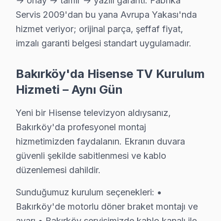
→ onay → tamir → yazılı garanti. Fabrika
· Ortalama tamir süresi:
1–2 iş günü
Servis 2009'dan bu yana Avrupa Yakası'nda
· Tüm işlemler
2 yıl garantili
hizmet veriyor; orijinal parça, şeffaf fiyat,
imzalı garanti belgesi standart uygulamadır.
Bu sayfayla ilgili hizmet sayfaları:
Bakırköy'da Hisense TV Kurulum
↑ Hisense Servis Ana Sayfası
Hizmeti – Aynı Gün
↑ Bakırköy TV Servis Merkezi
Yeni bir Hisense televizyon aldıysanız,
Bakırköy'da profesyonel montaj
hizmetimizden faydalanın. Ekranın duvara
güvenli şekilde sabitlenmesi ve kablo
Bakırköy Yakın İlçelerde Hisense Servisi
düzenlemesi dahildir.
· Arnavutköy Hisense
· Avcılar Hisense
Sunduğumuz kurulum seçenekleri: •
· Bağcılar Hisense
· Bahçelievler Hisense
Bakırköy'de motorlu döner braket montajı ve
ayarı • Bakırköy servisimizde kablo kanalı ile