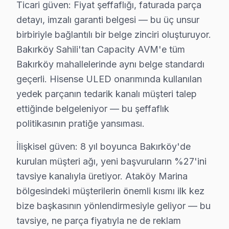
Ticari güven: Fiyat şeffaflığı, faturada parça
TV arızası beklemez — biz de bekletmeyiz. Bakırköy'd
detayı, imzalı garanti belgesi — bu üç unsur
Hızlı müdahale garantimiz:
birbiriyle bağlantılı bir belge zinciri oluşturuyor.
• Bakırköy'de ekspres servis: 4 saat içinde müdahale g
Bakırköy Sahili'tan Capacity AVM'e tüm
Bakırköy mahallelerinde aynı belge standardı
• Teknisyen yolda iken anlık konum bildirimi
geçerli. Hisense ULED onarımında kullanılan
• Bakırköy parça temin süresi: aynı gün (stokta mevcu
yedek parçanın tedarik kanalı müşteri talep
• Bakırköy'de iş yerine özel mesai saati dışı servis
ettiğinde belgeleniyor — bu şeffaflık
• Servis tamamlandığında e-posta/SMS bildirimi
politikasının pratiğe yansıması.
Gün içinde Bakırköy'da Hisense servis randevusu alm
İlişkisel güven: 8 yıl boyunca Bakırköy'de
Bakırköy Hisense TV Uzmanı – 15 Yıllık Deney
kurulan müşteri ağı, yeni başvuruların %27'ini
tavsiye kanalıyla üretiyor. Ataköy Marina
Bakırköy'da Hisense servis hizmetlerimiz, alanında uz
bölgesindeki müşterilerin önemli kısmı ilk kez
Teknisyen kadromuzun özellikleri:
bize başkasının yönlendirmesiyle geliyor — bu
• Bakırköy'de fabrika eğitimli teknik uzmanlar
tavsiye, ne parça fiyatıyla ne de reklam
• Dijital teşhis ekipmanı kullanımı