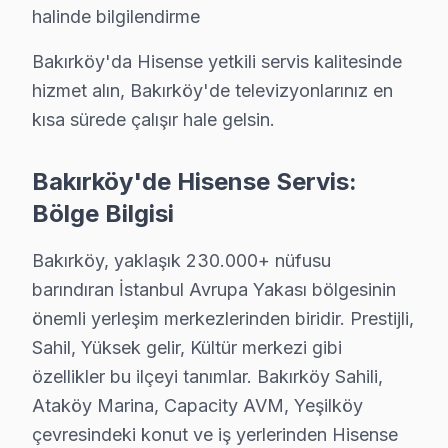
halinde bilgilendirme
Ataköy 1. Kısım'da Hisense TV Servisi
Bakırköy'da Hisense yetkili servis kalitesinde
Ataköy 1. Kısım'da genellikle Hisense televizyonunuz'le
hizmet alın, Bakırköy'de televizyonlarınız en
kısa sürede çalışır hale gelsin.
Ataköy 2-5-6. Kısım'da Hisense TV Servisi
Ataköy 2-5-6. Kısım'da Hisense ekran kullanıcıları, sıkl
Bakırköy'de Hisense Servis:
Bölge Bilgisi
Ataköy 3-4-11. Kısım'da Hisense TV Servisi
Ataköy 3-4-11. Kısım'da Hisense televizyon'lerde sıklıkl
Bakırköy, yaklaşık 230.000+ nüfusu
barındıran İstanbul Avrupa Yakası bölgesinin
Ataköy 7-8-9-10. Kısım'da Hisense TV Servisi
önemli yerleşim merkezlerinden biridir. Prestijli,
Ataköy 7-8-9-10. Kısım'da Hisense ekran'ler için en çok 
Sahil, Yüksek gelir, Kültür merkezi gibi
Basınköy'de Hisense TV Servisi
özellikler bu ilçeyi tanımlar. Bakırköy Sahili,
Ataköy Marina, Capacity AVM, Yeşilköy
Basınköy'de Hisense televizyon'lerde en sık rastladığım 
çevresindeki konut ve iş yerlerinden Hisense