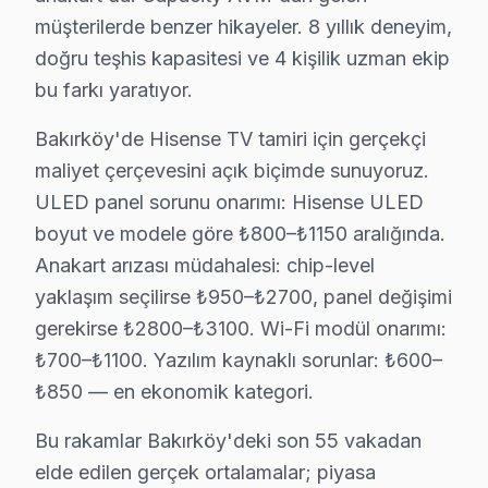
Bakırköy bu cihaz Onarım Fiyat Rehberi (2025):
müşterilerde benzer hikayeler. 8 yıllık deneyim,
• Bakırköy'de panel değişimi: 2.200 – 7.000 TL
doğru teşhis kapasitesi ve 4 kişilik uzman ekip
bu farkı yaratıyor.
• Bakırköy'de anakart tamiri: 600 – 1.800 TL
• Bakırköy'de güç kartı tamiri: 350 – 950 TL
Bakırköy'de Hisense TV tamiri için gerçekçi
• Bakırköy'de LED backlight değişimi: 250 – 700 TL
maliyet çerçevesini açık biçimde sunuyoruz.
Bakırköy'de fiyatlar model, boyut ve arıza türüne göre d
ULED panel sorunu onarımı: Hisense ULED
boyut ve modele göre ₺800–₺1150 aralığında.
Hisense TV Teknik Profil ve Servis Rehberi
Anakart arızası müdahalesi: chip-level
Bakırköy'de Hisense Teşhis ve Onarım Uzmanlığı
yaklaşım seçilirse ₺950–₺2700, panel değişimi
Bakırköy Servisimizde Hisense Teşhis Süreci
gerekirse ₺2800–₺3100. Wi-Fi modül onarımı:
₺700–₺1100. Yazılım kaynaklı sorunlar: ₺600–
Bakırköy'de Hisense panel servis menüsü: TV açıkken 
₺850 — en ekonomik kategori.
Bakırköy'de Hisense Yazılım Altyapısı
Bakırköy'de VIDAA U6/U7 (2023-2024), Android akıllı
Bu rakamlar Bakırköy'deki son 55 vakadan
Bakırköy Servisinde Hisense Panel Teknolojisi
elde edilen gerçek ortalamalar; piyasa