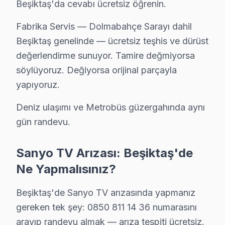
Beşiktaş'da cevabı ücretsiz öğrenin.
Sinanpaşa bölgesindeki Sanyo kullanıcıları için haftanın 7 gü
Sinanpaşa Sanyo Açılmıyor Arıza →
Fabrika Servis — Dolmabahçe Sarayı dahil
Beşiktaş genelinde — ücretsiz teşhis ve dürüst
Türkali Sanyo Servis
değerlendirme sunuyor. Tamire değmiyorsa
Türkali bölgesindeki Sanyo kullanıcıları için haftanın 7 günü
söylüyoruz. Değiyorsa orijinal parçayla
Beşiktaş TV Servis Merkezi →
yapıyoruz.
Ulus Sanyo Servis
Deniz ulaşımı ve Metrobüs güzergahında aynı
Ulus sakinleri Sanyo TV arızaları için sık bizi tercih ediyor: ş
gün randevu.
Ulus Sanyo Açılmıyor Arıza →
Vişnezade Sanyo Servis
Sanyo TV Arızası: Beşiktaş'de
Beşiktaş'da Vişnezade mahallesi Sanyo kullanıcıları arıza
Ne Yapmalısınız?
Vişnezade Sanyo Açılmıyor Arıza →
Beşiktaş'de Sanyo TV arızasında yapmanız
Yıldız Sanyo Servis
gereken tek şey: 0850 811 14 36 numarasını
Yıldız semtindeki Sanyo TV sorunları için kapıya kadar serv
arayıp randevu almak — arıza tespiti ücretsiz.