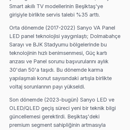
Smart akıllı TV modellerinin Beşiktaş'ye
• Beşiktaş'de işçilik garantisi: 2 yıl
girişiyle birlikte servis talebi %35 arttı.
• Beşiktaş servisimizde yedek parça garantisi: 2 yıl (ori
• Beşiktaş'de aynı arızanın tekrarında ücretsiz müdah
Orta dönemde (2017-2022) Sanyo VA Panel
• servisimizde garanti belgesi ve fatura ile kayıt altına
LED panel teknolojisi yaygınlaştı; Dolmabahçe
Sarayı ve BJK Stadyumu bölgelerinde bu
Beşiktaş'de garanti dışı durumlar: Kullanıcı kaynaklı ha
teknolojinin hızlı benimsenmesi, Güç kartı
Beşiktaş'de Sanyo Servis: Bölge Bilgisi
arızası ve Panel sorunu başvurularını aylık
30'dan 50'a taşıdı. Bu dönemde karma
Beşiktaş, yaklaşık 180.000+ nüfusu barındıran İstanbul
yapılaşmalı konut sayısındaki artışla birlikte
Beşiktaş'de Mahalle Sanyo Servis Hizmeti
voltaj sorunlarının payı yükseldi.
Sanyo görüntüleme sistemi arıza servisimiz Beşiktaş'nin
Son dönemde (2023-bugün) Sanyo LED ve
Gayrettepe, Konaklar, Kültür, Kuruçeşme, Levazım, Lev
OLED/QLED geçiş süreci yeni bir teknik bilgi
Nisbetiye, Ortaköy, Sinanpaşa, Türkali, Ulus, Vişnezad
güncellemesi gerektirdi. Beşiktaş'deki
Abbasağa, Akatlar, Arnavutköy, Balmumcu, Bebek, Cihan
premium segment sahipliğinin artmasıyla