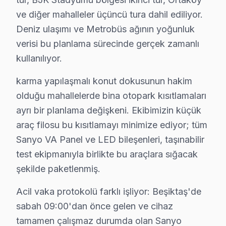
• Online randevu ve SMS bilgilendirme
ve diğer mahalleler üçüncü tura dahil ediliyor.
• Beşiktaş çoklu randevu çakışmasında alternatif tekn
Deniz ulaşımı ve Metrobüs ağının yoğunluk
Gün içinde Beşiktaş'da Sanyo servis randevusu almak
verisi bu planlama sürecinde gerçek zamanlı
kullanılıyor.
Sanyo TV Periyodik Bakımı – Beşiktaş Uzman 
karma yapılaşmalı konut dokusunun hakim
Sanyo televizyon ünitesi'nizin uzun yıllar sorunsuz ç
olduğu mahallelerde bina otopark kısıtlamaları
Bakım kapsamımız:
ayrı bir planlama değişkeni. Ekibimizin küçük
• Beşiktaş'de iç temizlik ve soğutma verimliliği artırımı
araç filosu bu kısıtlamayı minimize ediyor; tüm
• LED şerit ve backlight yoğunluğu kontrolü — Beşikta
Sanyo VA Panel ve LED bileşenleri, taşınabilir
• Beşiktaş'de anakart SMD komponent incelemesi
test ekipmanıyla birlikte bu araçlara sığacak
• Yazılım ve güncelleme durumu değerlendirmesi — B
şekilde paketlenmiş.
• Beşiktaş'de garanti kapsamı ve bakım raporu hazırl
Acil vaka protokolü farklı işliyor: Beşiktaş'de
Beşiktaş'da düzenli bakım yaptıran müşterilerimizde 
sabah 09:00'dan önce gelen ve cihaz
tamamen çalışmaz durumda olan Sanyo
Sanyo Televizyon Kullanım Kılavuzu – Beşiktaş