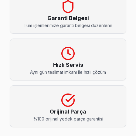
Akatlar Sanyo Servis
Akatlar'de Sanyo TV ekran değişimi gerekebilir mi? Beşikta
Garanti Belgesi
Beşiktaş Sanyo Servis →
Tüm işlemlerimize garanti belgesi düzenlenir
Arnavutköy Sanyo Servis
Beşiktaş'nın Arnavutköy bölgesindeki Sanyo müşterilerimiz 
Arnavutköy Sanyo Anakart Tamiri →
Hızlı Servis
Balmumcu Sanyo Servis
Aynı gün teslimat imkanı ile hızlı çözüm
Balmumcu bölgesindeki Sanyo kullanıcıları için haftanın 7 gü
Sanyo Servis Merkezi →
Bebek Sanyo Servis
Bebek'de Sanyo TV ses ama görüntü yok sorununu genellikle
Orijinal Parça
Sanyo Servis Merkezi →
%100 orijinal yedek parça garantisi
Cihannüma Sanyo Servis