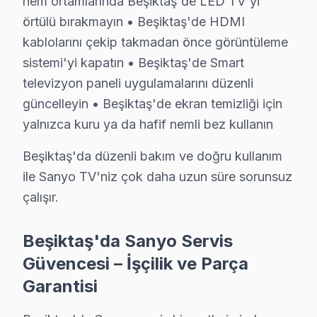
nem ortamlarında Beşiktaş'de LED TV'yi
Beşiktaş Sanyo Servis Hizmeti – Yerinde Tek
örtülü bırakmayın • Beşiktaş'de HDMI
Beşiktaş'de aniden arızalanan Sanyo LED TV ürünleriniz
kablolarını çekip takmadan önce görüntüleme
sistemi'yi kapatın • Beşiktaş'de Smart
Beşiktaş'de yerinde servis avantajları:
televizyon paneli uygulamalarını düzenli
• Beşiktaş'de yerinde teşhis ve anlık fiyat teklifi
güncelleyin • Beşiktaş'de ekran temizliği için
• Beşiktaş servisimizde parça onayınız olmadan işlem
yalnızca kuru ya da hafif nemli bez kullanın
• Beşiktaş'de sertifikalı teknisyen ile güvenli servis
• Beşiktaş servisimizde servis belgesi ve garanti fişi veri
Beşiktaş'da düzenli bakım ve doğru kullanım
• Beşiktaş'de ek arıza çıkması halinde bilgilendirme
ile Sanyo TV'niz çok daha uzun süre sorunsuz
çalışır.
Beşiktaş'da Sanyo yetkili servis kalitesinde hizmet alın,
Sanyo TV Tamir Fiyatı – Beşiktaş Servisinde Ş
Beşiktaş'da Sanyo Servis
Güvencesi – İşçilik ve Parça
Beşiktaş'da Sanyo televizyon paneli servis fiyatları, ar
Garantisi
Beşiktaş'de Sanyo TV arıza giderme fiyatları (2025 gün
• LED backlight tamiri: ₺500 – ₺2.000