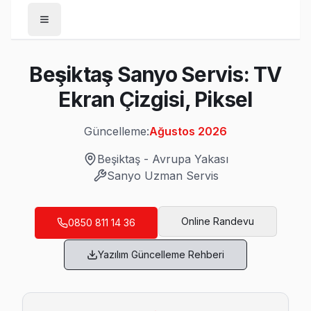
Anasayfa
Beşiktaş Sanyo Servis: TV
/
Beşiktaş
Ekran Çizgisi, Piksel
/
Sanyo
Güncelleme:
Ağustos 2026
Son Güncelleme:
Ağustos 2026
Beşiktaş
-
Avrupa Yakası
Sanyo
Uzman Servis
Beşiktaş'da Mahalle Mahalle Sanyo TV Ser
Online Randevu
0850 811 14 36
Abbasağa Sanyo Servis
Yazılım Güncelleme Rehberi
Beşiktaş'da Abbasağa mahallesi için Sanyo TV tamir rand
Sanyo Servis Merkezi →