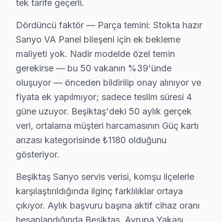
tek tarife geçerli.
Türkiye fiyat aralığı: ₺500 - ₺800.
3.
Aydınlatma Problemleri (Backlight)
Dördüncü faktör — Parça temini: Stokta hazır
Sanyo VA Panel bileşeni için ek bekleme
Teknik adı: Backlight Arızası
maliyeti yok. Nadir modelde özel temin
Belirtiler: Ekranın belli kısımlarının kararması veya hiç
gerekirse — bu 50 vakanın %39'ünde
Neden: LED ışıkların zamanla yanması veya arızalanm
oluşuyor — önceden bildirilip onay alınıyor ve
Türkiye fiyat aralığı: ₺600 - ₺1,000.
fiyata ek yapılmıyor; sadece teslim süresi 4
4.
Yazılım Sorunları
güne uzuyor. Beşiktaş'deki 50 aylık gerçek
veri, ortalama müşteri harcamasının Güç kartı
Teknik adı: Yazılım Güncelleme Problemi
arızası kategorisinde ₺1180 olduğunu
Belirtiler: Donma veya uygulamaların çalışmaması.
gösteriyor.
Neden: Sanyo televizyonların bazı modellerinde yazılım
Türkiye fiyat aralığı: ₺300 - ₺500.
Beşiktaş Sanyo servis verisi, komşu ilçelerle
karşılaştırıldığında ilginç farklılıklar ortaya
5.
Güç Kaynağı Arızaları
çıkıyor. Aylık başvuru başına aktif cihaz oranı
Teknik adı: Güç Kartı Arızası
hesaplandığında Beşiktaş, Avrupa Yakası