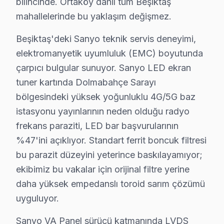
• Beşiktaş'de 25+ sertifikalı teknisyen Sanyo televizy
bilincinde. Ortaköy dahil tüm Beşiktaş
mahallelerinde bu yaklaşım değişmez.
• Beşiktaş'de sadece orijinal parça kullanıyoruz. tüm i
• Profesyonel teşhis ekipmanımızla (osiloskop, ESR öl
Beşiktaş'deki Sanyo teknik servis deneyimi,
Tabii ki,, Dolmabahçe Sarayı, BJK Stadyumu, Ortaköy b
elektromanyetik uyumluluk (EMC) boyutunda
çarpıcı bulgular sunuyor. Sanyo LED ekran
Sanyo TV'lerde Sık Görülen Arızalar
tuner kartında Dolmabahçe Sarayı
Sanyo televizyonlar kaliteli yapısıyla öne çıksa da beli
bölgesindeki yüksek yoğunluklu 4G/5G baz
Sanyo LED televizyon ünitesi ve VA Panel modellerde en 
istasyonu yayınlarının neden olduğu radyo
Panel sorunu da Sanyo kullanıcılarının sıkça bildirdi
frekans paraziti, LED bar başvurularının
%47'ini açıklıyor. Standart ferrit boncuk filtresi
LED bar: bu TV'ın LED akıllı TV mimarisi, bu tür arız
bu parazit düzeyini yeterince baskılayamıyor;
Son olarak T-Con: Beşiktaş bölgesinde buna benzer sor
ekibimiz bu vakalar için orijinal filtre yerine
» Beşiktaş'de bu marka VA Panel ve LED panel LED TV'l
daha yüksek empedanslı toroid sarım çözümü
uyguluyor.
Beşiktaş × Sanyo: Yerel İçerik ve Deneyim
Beşiktaş'de Sanyo onarım maliyetini belirleyen faktörl
Sanyo VA Panel sürücü katmanında LVDS