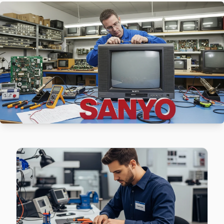
Beşiktaş'nın Cihannüma bölgesindeki Sanyo müşterilerimiz t
Cihannüma Sanyo Anakart Tamiri →
Dikilitaş Sanyo Servis
Beşiktaş'da Dikilitaş mahallesi için Sanyo TV tamir rande
Dikilitaş Sanyo Anakart Tamiri →
Etiler Sanyo Servis
Etiler sakinleri Sanyo TV arızaları için sık bizi tercih ediyor:
Etiler Sanyo Açılmıyor Arıza →
Gayrettepe Sanyo Servis
Sanyo marka TV'niz Gayrettepe'de çalışmıyorsa teknik ekibi
Sanyo Servis Merkezi →
Konaklar Sanyo Servis
Konaklar'de Sanyo TV ses ama görüntü yok sorununu genelli