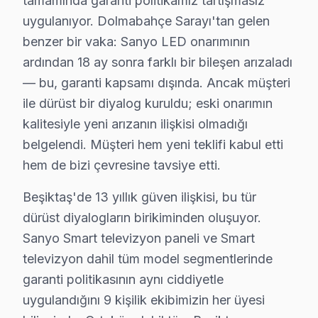
tamamında garanti politikamız tartışmasız
Beşiktaş Sanyo Servis Performansı: Fabrika Se
uygulanıyor. Dolmabahçe Sarayı'tan gelen
benzer bir vaka: Sanyo LED onarımının
Fabrika Servis olarak Beşiktaş bölgesinde sunduğumuz 
ardından 18 ay sonra farklı bir bileşen arızaladı
Fabrika teknik destek'in sunduğu avantajlar arasında, y
— bu, garanti kapsamı dışında. Ancak müşteri
Sonuç olarak, Beşiktaş bölgesindeki Sanyo TV tamir ih
ile dürüst bir diyalog kuruldu; eski onarımın
kalitesiyle yeni arızanın ilişkisi olmadığı
Beşiktaş Sanyo servis - TV Tamiri
belgelendi. Müşteri hem yeni teklifi kabul etti
Sanyo akıllı TV'niz teknik onarım edilebilir mi? Beşikt
hem de bizi çevresine tavsiye etti.
Fabrika Servis — Dolmabahçe Sarayı dahil Beşiktaş ge
Beşiktaş'de 13 yıllık güven ilişkisi, bu tür
Deniz ulaşımı ve Metrobüs güzergahında aynı gün ra
dürüst diyalogların birikiminden oluşuyor.
Sanyo Smart televizyon paneli ve Smart
Neden Beşiktaş'de Sanyo teknik desteği Terci
televizyon dahil tüm model segmentlerinde
Beşiktaş Sanyo TV Ekran Anakart Profesyonel Servis ve Tamir
garanti politikasının aynı ciddiyetle
Beşiktaş'da Sanyo televizyon paneli'niz bozulduğunda a
uygulandığını 9 kişilik ekibimizin her üyesi