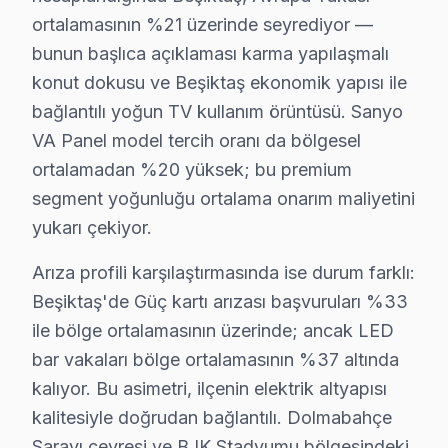
Belirtiler: televizyonunuz'nin çalışmaması veya düzens
ortalamasının %21 üzerinde seyrediyor —
Neden: Güç kaynağında kullanılan bileşenlerin kalites
bunun başlıca açıklaması karma yapılaşmalı
Türkiye fiyat aralığı: ₺400 - ₺700.
konut dokusu ve Beşiktaş ekonomik yapısı ile
bağlantılı yoğun TV kullanım örüntüsü. Sanyo
Bu veri setleri, Beşiktaş bölgesinde Sanyo televizyon 
VA Panel model tercih oranı da bölgesel
Sanyo Tamir Maliyeti: Gerçek Rakamlar
ortalamadan %20 yüksek; bu premium
segment yoğunluğu ortalama onarım maliyetini
Abbasağa'da Sanyo TV Servisi
yukarı çekiyor.
Abbasağa mahallesinde Sanyo televizyon arızaları genell
Arıza profili karşılaştırmasında ise durum farklı:
Akatlar'da Sanyo TV Servisi
Beşiktaş'de Güç kartı arızası başvuruları %33
ile bölge ortalamasının üzerinde; ancak LED
Akatlar’da Sanyo televizyonunuz’lerin karşılaştığı ya
bar vakaları bölge ortalamasının %37 altında
Arnavutköy'de Sanyo TV Servisi
kalıyor. Bu asimetri, ilçenin elektrik altyapısı
Arnavutköy mahallesinde Sanyo televizyon’ler sıklıkla g
kalitesiyle doğrudan bağlantılı. Dolmabahçe
Sarayı çevresi ve BJK Stadyumu bölgesindeki