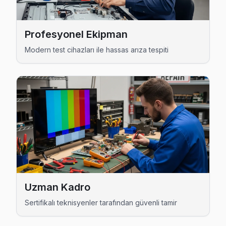
Konaklar Sanyo Anakart Tamiri →
Kültür Sanyo Servis
Profesyonel Ekipman
Beşiktaş'da Kültür mahallesi Sanyo kullanıcıları arıza son
Modern test cihazları ile hassas arıza tespiti
Sanyo Servis Merkezi →
Kuruçeşme Sanyo Servis
Kuruçeşme'de Sanyo TV ekranında çizgi, donma ya da ses sorun
Beşiktaş TV Servis Merkezi →
Levazım Sanyo Servis
Levazım'den gelen Sanyo TV arızaları arasında en sık güç ka
Levazım Sanyo Açılmıyor Arıza →
Levent Sanyo Servis
Uzman Kadro
Levent'de Sanyo TV ekran değişimi gerekebilir mi? Beşiktaş
Sertifikalı teknisyenler tarafından güvenli tamir
Sanyo Servis Merkezi →