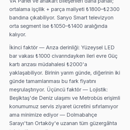
VA Panel ve anakart bileşenleri daha pahalı;
ortalama işçilik + parça maliyeti ₺1800–₺2300
Sonuç olarak, Beşiktaş ilçesinde Sanyo cihaz'lerde yaşa
bandına çıkabiliyor. Sanyo Smart televizyon
Sanyo En Sık Arızalar: Sayısal Analiz
orta segment ise ₺1050–₺1400 aralığında
kalıyor.
Beşiktaş'ta Sanyo ekran'lerde karşılaşılan en sık tekn
1.
Görüntü Kaybı
İkinci faktör — Arıza derinliği: Yüzeysel LED
Teknik adı: Panel Arızası
bar vakası ₺1000 civarındayken ileri evre Güç
kartı arızası müdahalesi ₺2000'a
Belirtiler: Ekranda görüntü yok veya bulanık görüntü.
yaklaşabiliyor. Birinin yarım günde, diğerinin iki
Neden: Genellikle TN (Twisted Nematic) panel teknoloj
günde tamamlanması bu fark fiyatını
Türkiye fiyat aralığı: ₺800 - ₺1,200.
meşrulaştırıyor. Üçüncü faktör — Lojistik:
2.
Ses Sorunu
Beşiktaş'de Deniz ulaşımı ve Metrobüs erişimli
Teknik adı: Ses Anakartı Arızası
konumumuz servis ziyaret ücretini sıfırlamıyor
ama minimize ediyor — Dolmabahçe
Belirtiler: Sesin kesilmesi veya boğuk çıkması.
Sarayı'tan Ortaköy'e uzanan tüm güzergâhta
Neden: Yetersiz ses yongası kullanılan modellerde, an