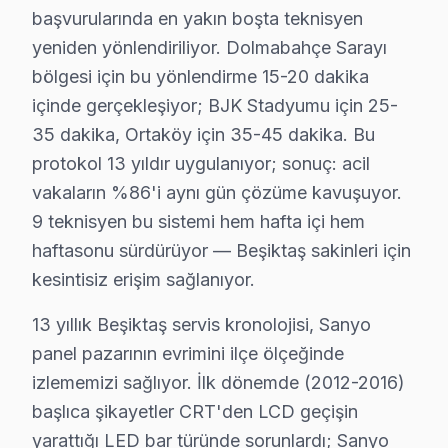
başvurularında en yakın boşta teknisyen
Televizyonunuzun ömrünü kısaltan alışkanlıklardan kaçın
yeniden yönlendiriliyor. Dolmabahçe Sarayı
Teknisyen önerileri:
bölgesi için bu yönlendirme 15-20 dakika
• Beşiktaş'de UPS veya gerilim regülatörü ile ani volta
içinde gerçekleşiyor; BJK Stadyumu için 25-
• Beşiktaş'de arka havalandırma boşluğunu mobilya 
35 dakika, Ortaköy için 35-45 dakika. Bu
• Yüksek nem ortamlarında Beşiktaş'de LED TV'yi ört
protokol 13 yıldır uygulanıyor; sonuç: acil
vakaların %86'i aynı gün çözüme kavuşuyor.
• Beşiktaş'de HDMI kablolarını çekip takmadan önce g
9 teknisyen bu sistemi hem hafta içi hem
• Beşiktaş'de Smart televizyon paneli uygulamalarını d
haftasonu sürdürüyor — Beşiktaş sakinleri için
• Beşiktaş'de ekran temizliği için yalnızca kuru ya da h
kesintisiz erişim sağlanıyor.
Beşiktaş'da düzenli bakım ve doğru kullanım ile Sany
13 yıllık Beşiktaş servis kronolojisi, Sanyo
Beşiktaş'da Sanyo Servis Güvencesi – İşçilik 
panel pazarının evrimini ilçe ölçeğinde
Sanyo TV Servis Garanti Belgesi – Yazılı ve İmzalı Güvence
izlememizi sağlıyor. İlk dönemde (2012-2016)
Beşiktaş'de Sanyo servis hizmetlerimizde sunduğumuz g
başlıca şikayetler CRT'den LCD geçişin
yarattığı LED bar türünde sorunlardı; Sanyo
Beşiktaş garanti kapsamımız — Beşiktaş servisimizde ge