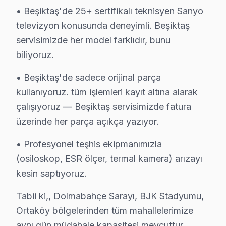
• Beşiktaş'de 25+ sertifikalı teknisyen Sanyo
televizyon konusunda deneyimli. Beşiktaş
servisimizde her model farklıdır, bunu
biliyoruz.
Sanyo Uzman Teknisyen Ekibi — Beşiktaş
• Beşiktaş'de sadece orijinal parça
Cenk D. — Sanyo Servis Uzmanı
kullanıyoruz. tüm işlemleri kayıt altına alarak
13 yıllık Sanyo TV tamir deneyimi. Beşiktaş ve çevre ilçeler
çalışıyoruz — Beşiktaş servisimizde fatura
· Sanyo fabrika servis sertifikası
üzerinde her parça açıkça yazıyor.
· Orijinal ve OEM yedek parça tedarikçisi
· 2010'dan günümüze tüm Sanyo modelleri
• Profesyonel teşhis ekipmanımızla
(osiloskop, ESR ölçer, termal kamera) arızayı
Beşiktaş Servis İstatistikleri
kesin saptıyoruz.
· Beşiktaş'de
465+
Sanyo TV tamiri
· Müşteri memnuniyeti
%96
Tabii ki,, Dolmabahçe Sarayı, BJK Stadyumu,
· Ortalama tamir süresi:
2–3 iş günü
Ortaköy bölgelerinden tüm mahallelerimize
· Tüm işlemler
2 yıl garantili
aynı gün müdahale kapasitesi mevcuttur.