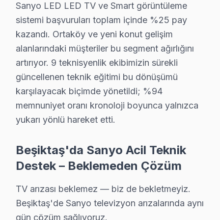
Sanyo LED LED TV ve Smart görüntüleme
Sanyo TV Teknik Rehberi: Panel, Teşhis ve Ona
sistemi başvuruları toplam içinde %25 pay
kazandı. Ortaköy ve yeni konut gelişim
Sanyo televizyonlarınızın onarım işlemi ve bakımında 
alanlarındaki müşteriler bu segment ağırlığını
Sanyo TV Teknik Profil ve Servis Rehberi
artırıyor. 9 teknisyenlik ekibimizin sürekli
güncellenen teknik eğitimi bu dönüşümü
Sanyo televizyon ünitesi Teknik Servis Rehberi
karşılayacak biçimde yönetildi; %94
Sanyo panel'lerde En Sık Karşılaşılan Arızalar
memnuniyet oranı kronoloji boyunca yalnızca
Sanyo servisimizde en yaygın Chromecast bağlantı kopmas
yukarı yönlü hareket etti.
Sanyo Servis Yaklaşımımız
bu marka'nun kalite mirası ilkeleri doğrultusunda söz k
Beşiktaş'da Sanyo Acil Teknik
Sanyo TV Onarım Süreci
Destek – Beklemeden Çözüm
1. Müşteri bildirir, servis ekibi arıza semptomlarını di
TV arızası beklemez — biz de bekletmeyiz.
2. Termal kamera, osiloskop, ESR ölçer ile elektronik bil
Beşiktaş'de Sanyo televizyon arızalarında aynı
3. Arıza kaynağı tespit edilir: panel mi, anakart mı, güç
gün çözüm sağlıyoruz.