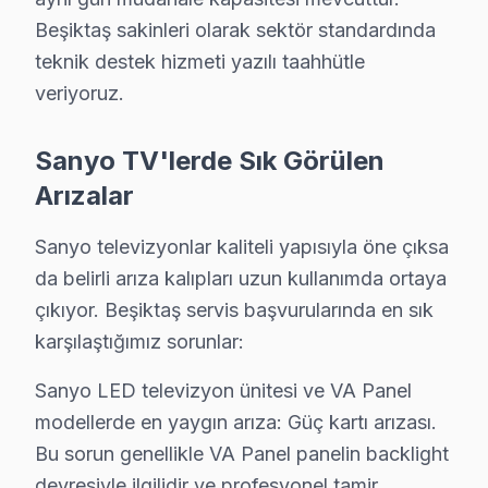
Beşiktaş sakinleri olarak sektör standardında
teknik destek hizmeti yazılı taahhütle
Bu sayfayla ilgili hizmet sayfaları:
veriyoruz.
↑ Sanyo Servis Ana Sayfası
↑ Beşiktaş TV Servis Merkezi
Sanyo TV'lerde Sık Görülen
Arızalar
Sanyo televizyonlar kaliteli yapısıyla öne çıksa
da belirli arıza kalıpları uzun kullanımda ortaya
Beşiktaş Yakın İlçelerde Sanyo Servisi
çıkıyor. Beşiktaş servis başvurularında en sık
· Arnavutköy Sanyo
· Avcılar Sanyo
karşılaştığımız sorunlar:
· Bağcılar Sanyo
· Bahçelievler Sanyo
Sanyo LED televizyon ünitesi ve VA Panel
modellerde en yaygın arıza: Güç kartı arızası.
· Bakırköy Sanyo
· Başakşehir Sanyo
Bu sorun genellikle VA Panel panelin backlight
devresiyle ilgilidir ve profesyonel tamir