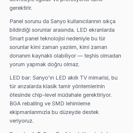
· Bayrampaşa Sanyo
· Beylikdüzü Sanyo
gerektirir.
Panel sorunu da Sanyo kullanıcılarının sıkça
Beşiktaş Diğer Marka Servisleri
bildirdiği sorunlar arasında. LED ekranlarda
· Beşiktaş Sony
· Beşiktaş Philips
Smart panel teknolojisi nedeniyle bu tür
sorunlar kimi zaman yazılım, kimi zaman
· Beşiktaş Hi-Level
· Beşiktaş iFFALCON
donanım kaynaklı olabiliyor — teşhis olmadan
yorum yapmak doğru olmaz.
· Beşiktaş Samsung
· Beşiktaş LG
LED bar: Sanyo'ın LED akıllı TV mimarisi, bu
· Beşiktaş Panasonic
· Beşiktaş Toshiba
tür arızalarda klasik tamir yöntemlerinin
ötesinde chip-level müdahale gerektiriyor.
BGA reballing ve SMD lehimleme
ekipmanlarımızla bu düzeyde destek
Sanyo TV Arızası: Beşiktaş'de Ne Yapmalısı
veriyoruz.
Beşiktaş'de Sanyo TV arızasında yapmanız gereken te