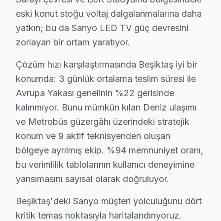
Balmumcu'da Sanyo TV Servisi
eski konut stoğu voltaj dalgalanmalarına daha
Balmumcu’da Sanyo ekran sahipleri, televizyonlarının ba
yatkın; bu da Sanyo LED TV güç devresini
zorlayan bir ortam yaratıyor.
Bebek'te Sanyo TV Servisi
Bebek mahallesinde Sanyo televizyon’lerde en çok karşı
Çözüm hızı karşılaştırmasında Beşiktaş iyi bir
konumda: 3 günlük ortalama teslim süresi ile
Cihannüma'da Sanyo TV Servisi
Avrupa Yakası genelinin %22 gerisinde
Cihannüma mahallesinde Sanyo televizyon kullanıcıları, 
kalınmıyor. Bunu mümkün kılan Deniz ulaşımı
ve Metrobüs güzergâhı üzerindeki stratejik
Dikilitaş'ta Sanyo TV Servisi
konum ve 9 aktif teknisyenden oluşan
Dikilitaş mahallesinde yaşayan Sanyo televizyonunuz sahi
bölgeye ayrılmış ekip. %94 memnuniyet oranı,
bu verimlilik tablolarının kullanıcı deneyimine
Etiler'de Sanyo TV Servisi
yansımasını sayısal olarak doğruluyor.
Etiler mahallesinde Sanyo televizyon’lerde yaşanan yay
Beşiktaş'deki Sanyo müşteri yolculuğunu dört
Gayrettepe'de Sanyo TV Servisi
kritik temas noktasıyla haritalandırıyoruz.