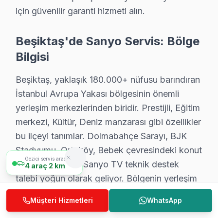
Beşiktaş Sanyo TV Teknik Destek Kapsamımı
için güvenilir garanti hizmeti alın.
Beşiktaş'de Sanyo TV sahiplerine sunduğumuz teknik 
VA Panel/LED Panel ve Ekran Onarımı: Renk bozulması,
Beşiktaş'de Sanyo Servis: Bölge
Kart Düzeyinde Tamir: Ana kart, güç kartı ve T-Con ka
Bilgisi
Smart TV Platform Sorunları: LED akıllı TV ve Smart 
Beşiktaş, yaklaşık 180.000+ nüfusu barındıran
Port ve Bağlantı Tamiri: HDMI, USB ve optik ses çıkış
İstanbul Avrupa Yakası bölgesinin önemli
» Beşiktaş genelinde mobil servis ekibimizle yerinde te
yerleşim merkezlerinden biridir. Prestijli, Eğitim
merkezi, Kültür, Deniz manzarası gibi özellikler
Fiyat Politikamız: Sürpriz Yok, Güven Var
bu ilçeyi tanımlar. Dolmabahçe Sarayı, BJK
Beşiktaş'de fiyat konusunda şeffaflık ilkemizdir. Beşik
Stadyumu, Ortaköy, Bebek çevresindeki konut
Beşiktaş'de arıza tespiti: Ücretsiz. Herhangi bir ön ücr
Gezici servis aracımız
ve iş yerlerinden Sanyo TV teknik destek
4
araç
2 km
Beşiktaş'de onaysız işlem yok: Fiyat teklifi sunuldukt
talebi yoğun olarak geliyor. Bölgenin yerleşim
Beşiktaş garantili fiyat: Beşiktaş servisimizde teklif edile
yapısı ve nüfus yoğunluğu, Sanyo marka TV
Müşteri Hizmetleri
WhatsApp
Beşiktaş'de ödeme seçenekleri: Nakit, kredi kartı, hav
kullanım oranını doğrudan etkiliyor. Ekibimiz