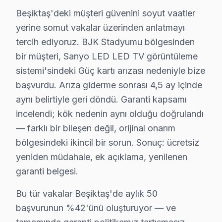
Türkali mahallesi, sakin bir yaşam alanı sunar. Sanyo ci
Beşiktaş'deki müşteri güvenini soyut vaatler
yerine somut vakalar üzerinden anlatmayı
Ulus'ta Sanyo TV Servisi
tercih ediyoruz. BJK Stadyumu bölgesinden
Ulus mahallesi, hem tarihi hem de kültürel yapılarıyla 
bir müşteri, Sanyo LED LED TV görüntüleme
sistemi'sindeki Güç kartı arızası nedeniyle bize
Vişnezade'de Sanyo TV Servisi
başvurdu. Arıza giderme sonrası 4,5 ay içinde
Vişnezade mahallesi, yerel sakinler için çeşitli teknik h
aynı belirtiyle geri döndü. Garanti kapsamı
Yıldız'da Sanyo TV Servisi
incelendi; kök nedenin aynı olduğu doğrulandı
— farklı bir bileşen değil, orijinal onarım
Yıldız mahallesi, Sanyo televizyonunuz kullanıcıları iç
bölgesindeki ikincil bir sorun. Sonuç: ücretsiz
Beşiktaş Mahallelerinde Sanyo Servis İstatistik
yeniden müdahale, ek açıklama, yenilenen
garanti belgesi.
Beşiktaş bölgesinde Sanyo TV tamir fiyatları 2025 yılı i
Anakart tamiri ise model serisine bağlı olarak değişikl
Bu tür vakalar Beşiktaş'de aylık 50
başvurunun %42'ünü oluşturuyor — ve
Yazılım veya firmware işlemleri, genellikle 250 TL gibi 