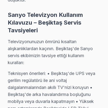
Sanyo ürünlerine hakim, sertifikalı teknisyen kadromuz 
Ekibimizin farkı:
Sanyo Televizyon Kullanım
• Beşiktaş'de ortalama 10+ yıl sektör deneyimi
Kılavuzu – Beşiktaş Servis
• Sanyo özel sertifika ve eğitimler
Tavsiyeleri
• Beşiktaş servisimizde güncel teknoloji ve arıza çözüml
• Beşiktaş'de müşteri memnuniyeti odaklı yaklaşım
Televizyonunuzun ömrünü kısaltan
• Temiz ve düzenli çalışma prensibi
alışkanlıklardan kaçının. Beşiktaş'de Sanyo
Beşiktaş'da bu TV televizyonunuzun tamirini konusund
servis ekibimizin tavsiye ettiği kullanım
kuralları:
Beşiktaş Sanyo TV Arızaları – Televizyonunuz
Teknisyen önerileri: • Beşiktaş'de UPS veya
Beşiktaş'de Sanyo ekran arızası yaşanınca ilk düşünce 
gerilim regülatörü ile ani voltaj
Ekran tamamen karardıysa ya da görüntü titriyorsa, bu ç
dalgalanmalarından akıllı TV'nizi koruyun •
Sanyo Smart televizyon ünitesi platformunda yaşanan d
Beşiktaş'de arka havalandırma boşluğunu
Beşiktaş bölgesinde Sanyo panel tamiri için teklif almak 
mobilya veya duvarla kapatmayın • Yüksek