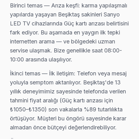
Gayrettepe mahallesinde Sanyo televizyonunuz’lerde sık
Birinci temas — Arıza keşfi: karma yapılaşmalı
yapılarda yaşayan Beşiktaş sakinleri Sanyo
Konaklar'da Sanyo TV Servisi
LED TV cihazlarında Güç kartı arızası belirtisini
Konaklar mahallesinde Sanyo televizyon’lerin karşılaştı
fark ediyor. Bu aşamada en yaygın ilk tepki
internetten arama — ve bölgedeki uzman
Kültür'de Sanyo TV Servisi
servise ulaşmak. Bize genellikle saat 08:00-
Kültür mahallesinde Sanyo televizyon kullanıcıları, ekr
10:00 arasında ulaşılıyor.
Kuruçeşme'de Sanyo TV Servisi
İkinci temas — İlk iletişim: Telefon veya mesaj
Kuruçeşme mahallesinde Sanyo ekran’lerde, genellikle s
yoluyla semptom aktarılıyor. Beşiktaş'de 13
yıllık deneyimimiz sayesinde telefonda verilen
Levazım'da Sanyo TV Servisi
tahmini fiyat aralığı (Güç kartı arızası için
Levazım mahallesi, yoğun bir yaşam tarzı sunan bir bölg
₺1050–₺1350) son vakalarla %89 tutarlılıkta
örtüşüyor. Müşteri bu öngörü sayesinde karar
Levent'te Sanyo TV Servisi
almadan önce bütçeyi değerlendirebiliyor.
Levent, teknolojinin yoğun bir şekilde kullanıldığı bir