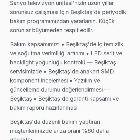
Sanyo televizyon ünitesi'nizin uzun yıllar
sorunsuz çalışması için Beşiktaş'da periyodik
Sanyo Parça Kalitesi – Beşiktaş Servisimizde 
bakım programımızdan yararlanın. Küçük
sorunlar büyümeden tespit edilir.
Beşiktaş'da Sanyo TV Askı Sistemi Kurulumu 
Beşiktaş'da satın aldığınız Sanyo televizyonun montajı
Bakım kapsamımız: • Beşiktaş'de iç temizlik
ve soğutma verimliliği artırımı • LED şerit ve
Kurulum sürecimiz:
backlight yoğunluğu kontrolü — Beşiktaş
• Beşiktaş'de tek veya çift ekran kurulumu (ev/ofis)
servisimizde • Beşiktaş'de anakart SMD
• Beşiktaş servisimizde duvar tipi braket seçimi ve mon
komponent incelemesi • Yazılım ve
• Beşiktaş'de ses sistemi entegrasyonu (soundbar, ev 
güncelleme durumu değerlendirmesi —
• Beşiktaş servisimizde uydu/kablo alıcısı bağlantısı ve
Beşiktaş • Beşiktaş'de garanti kapsamı ve
• Beşiktaş'de Smart LED TV uygulama kurulumu ve Ne
bakım raporu hazırlanması
Doğru montaj, Sanyo görüntüleme sistemi'nizin perfo
Beşiktaş'da düzenli bakım yaptıran
Beşiktaş'da Sanyo Chip-Level Tamir Uzmanlar
müşterilerimizde arıza oranı %60 daha
düşüktür.