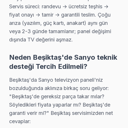
Yıldız Sanyo Anakart Tamiri →
Servis süreci: randevu → ücretsiz teşhis →
fiyat onayı → tamir → garantili teslim. Çoğu
arıza (yazılım, güç kartı, anakart) aynı gün
Beşiktaş Sanyo TV Servis Hizmet Bölgesi
veya 2-3 günde tamamlanır; panel değişimi
Beşiktaş bölgesine kapıya gelen Sanyo TV tamir servisi hizmetim
dışında TV değerini aşmaz.
Neden Beşiktaş'de Sanyo teknik
desteği Tercih Edilmeli?
Beşiktaş'da Sanyo televizyon paneli'niz
bozulduğunda aklınıza birkaç soru geliyor:
"Beşiktaş'de gereksiz parça takar mılar?
Söyledikleri fiyata yaparlar mı? Beşiktaş'de
garanti verir mi?" Beşiktaş servisimizden net
cevaplar: