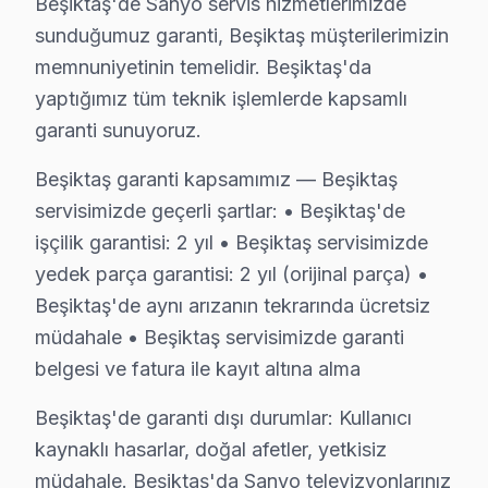
Beşiktaş'de Sanyo servis hizmetlerimizde
• Yazılım güncelleme ve hata giderme: ₺200 – ₺500
sunduğumuz garanti, Beşiktaş müşterilerimizin
• T-Con kartı değişimi: ₺350 – ₺900
memnuniyetinin temelidir. Beşiktaş'da
• Panel (ekran) değişimi: ₺1.500 – ₺8.000 (boyut ve te
yaptığımız tüm teknik işlemlerde kapsamlı
• Güç kartı (power board) tamiri: ₺400 – ₺1.200
garanti sunuyoruz.
• Kapasitör değişimi (anakart): ₺250 – ₺600
Beşiktaş garanti kapsamımız — Beşiktaş
• Ses kartı/hoparlör tamiri: ₺300 – ₺700
servisimizde geçerli şartlar: • Beşiktaş'de
• Anakart tamiri/değişimi: ₺500 – ₺1.800
işçilik garantisi: 2 yıl • Beşiktaş servisimizde
Beşiktaş fiyat politikamız — Beşiktaş servisimizde geçerl
yedek parça garantisi: 2 yıl (orijinal parça) •
• Beşiktaş'de ücretsiz arıza teşhisi (tamir yapılırsa)
Beşiktaş'de aynı arızanın tekrarında ücretsiz
• Beşiktaş servisimizde parça ve işçilik fiyatları ayrı belir
müdahale • Beşiktaş servisimizde garanti
• Beşiktaş'de kapıda nakit veya kredi kartı ile ödeme
belgesi ve fatura ile kayıt altına alma
• Taksit seçeneği mevcuttur
Beşiktaş'de garanti dışı durumlar: Kullanıcı
Not: Beşiktaş'de nihai fiyat, arıza teşhisinden sonra kes
kaynaklı hasarlar, doğal afetler, yetkisiz
müdahale. Beşiktaş'da Sanyo televizyonlarınız