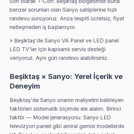
Son olarak T-Con: Beşiktaş bölgesinde buna
benzer sorunları olan Sanyo sahiplerine hızlı
randevu sunuyoruz. Arıza tespiti ücretsiz, fiyat
netleşmeden iş başlamıyor.
Sanyo Servis: 15 Yıl Deneyim
» Beşiktaş'de Sanyo VA Panel ve LED panel
✓ 15+ Yıl Deneyim
LED TV'ler için kapsamlı servis desteği
✓ Yazılı Garanti Belgesi
veriyoruz. Aynı gün randevu alabilirsiniz.
✓ Orijinal Yedek Parça
✓ Ücretsiz Arıza Tespiti
Beşiktaş × Sanyo: Yerel İçerik ve
Deneyim
Beşiktaş'de Sanyo TV Arıza Verileri 2025
Beşiktaş'de Sanyo onarım maliyetini belirleyen
2025 yılında Beşiktaş ilçesinde Sanyo ekran'lere dair 
faktörleri sistematik biçimde ele alalım. Birinci
Beşiktaş, İstanbul'un merkezi bir ilçesi olarak geniş bi
faktör — Model jenerasyonu: Sanyo LED
Sanyo modellerinin bu bölgede dağılımına baktığımızda,
televizyon paneli gibi amiral gemisi modellerde
Somut gözlemler arasında, Beşiktaş'taki bir kullanıcıd