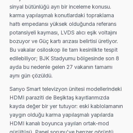
İkinci faktör — Arıza derinliği: Yüzeysel LED bar vaka
sinyal bütünlüğü ayrı bir inceleme konusu.
karma yapılaşmalı konutlardaki topraklama
Dördüncü faktör — Parça temini: Stokta hazır söz konu
hattı empedansı yüksek olduğunda referans
Beşiktaş Sanyo servis verisi, komşu ilçelerle karşıla
potansiyeli kayması, LVDS alıcı eşik voltajını
Arıza profili karşılaştırmasında ise durum farklı: Beş
bozuyor ve Güç kartı arızası belirtisi üretiyor.
Çözüm hızı karşılaştırmasında Beşiktaş iyi bir konumd
Bu vakalar osiloskop ile tam kesinlikte tespit
Beşiktaş'deki Sanyo müşteri yolculuğunu dört kritik te
edilebiliyor; BJK Stadyumu bölgesinde son 8
İkinci temas — İlk iletişim: Telefon veya mesaj yoluyla
ayda bu nedenle gelen 27 vakanın tamamı
Üçüncü temas — Saha müdahalesi: Dolmabahçe Sarayı ve
aynı gün çözüldü.
Dördüncü temas — Teslim sonrası: Garanti belgesi + kul
Sanyo Smart televizyon ünitesi modellerindeki
Beşiktaş'deki müşteri güvenini soyut vaatler yerine so
HDMI paraziti de Beşiktaş kayıtlarımızda
Bu tür vakalar Beşiktaş'de aylık 50 başvurunun %42'ünü
kayda değer bir yer tutuyor: eski kablolamanın
Beşiktaş'de 13 yıllık güven ilişkisi, bu tür dürüst diy
yaygın olduğu karma yapılaşmalı yapılarda
Beşiktaş'deki bu marka teknik servis deneyimi, elektr
HDMI kanalı boyunca yayılan ortak-mod
bu TV VA Panel sürücü katmanında LVDS sinyal bütünlüğ
gürültüsü, Panel sorunu'ye benzer görüntü