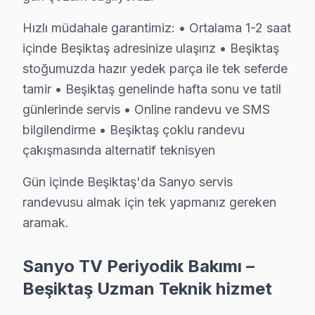
4. Yazılı fiyat teklifi sunulur; onay olmadan işlem başla
5. Orijinal veya OEM eşdeğer bu cihaz parça ile onarı
Hızlı müdahale garantimiz: • Ortalama 1-2 saat
6. Tüm fonksiyonlar kapsamlı test edilir; garanti belgesi 
içinde Beşiktaş adresinize ulaşırız • Beşiktaş
Sanyo LED TV Bakım Tavsiyeleri
stoğumuzda hazır yedek parça ile tek seferde
tamir • Beşiktaş genelinde hafta sonu ve tatil
söz konusu model görüntüleme sistemi'ler için en yayg
günlerinde servis • Online randevu ve SMS
Sanyo televizyon'niz arızalandığında verileri (uygulam
bilgilendirme • Beşiktaş çoklu randevu
Sanyo güvenilirliği standartlarında bu TV servisimiz: p
çakışmasında alternatif teknisyen
Beşiktaş ve Çevresi Sanyo Servis Ağı
Gün içinde Beşiktaş'da Sanyo servis
Geniş servis ağımızla Beşiktaş ve çevre ilçelerde Sany
randevusu almak için tek yapmanız gereken
Hizmet bölgelerimiz:
aramak.
• Beşiktaş merkez ve Beşiktaş'nin tüm mahalleleri
Sanyo TV Periyodik Bakımı –
• Beşiktaş'den komşu ilçelere hızlı erişim
Beşiktaş Uzman Teknik hizmet
• Beşiktaş'de toplu konut ve site anlaşmaları mevcut
Beşiktaş'da Sanyo teknik desteği arıyorsanız, aynı gün 