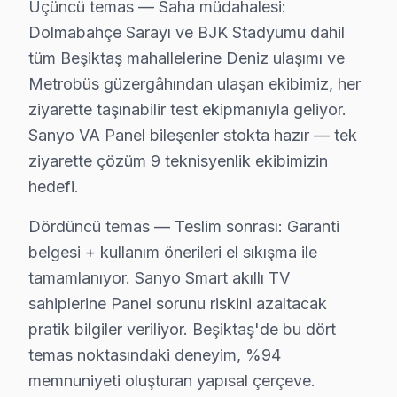
Üçüncü temas — Saha müdahalesi:
Mecidiye'de Sanyo TV Servisi
Dolmabahçe Sarayı ve BJK Stadyumu dahil
Mecidiye, hem tarihsel hem de modern yapısıyla dikkat ç
tüm Beşiktaş mahallelerine Deniz ulaşımı ve
Metrobüs güzergâhından ulaşan ekibimiz, her
Muradiye'de Sanyo TV Servisi
ziyarette taşınabilir test ekipmanıyla geliyor.
Muradiye mahalle sakinleri, Sanyo ekran’lerinin arıza d
Sanyo VA Panel bileşenler stokta hazır — tek
ziyarette çözüm 9 teknisyenlik ekibimizin
Nisbetiye'de Sanyo TV Servisi
hedefi.
Nisbetiye, sakin bir yaşam sunarken, Sanyo ekran sahipl
Dördüncü temas — Teslim sonrası: Garanti
Ortaköy'de Sanyo TV Servisi
belgesi + kullanım önerileri el sıkışma ile
Ortaköy’deki Sanyo set kullanıcıları, televizyonlarının
tamamlanıyor. Sanyo Smart akıllı TV
sahiplerine Panel sorunu riskini azaltacak
Sinanpaşa'da Sanyo TV Servisi
pratik bilgiler veriliyor. Beşiktaş'de bu dört
Sinanpaşa mahallesi, yaşayanlar için çeşitli tamir seçen
temas noktasındaki deneyim, %94
Türkali'de Sanyo TV Servisi
memnuniyeti oluşturan yapısal çerçeve.