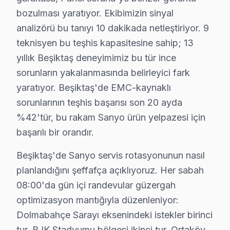
Sanyo Smart televizyon ünitesi modellerindeki HDMI par
bozulması yaratıyor. Ekibimizin sinyal
Beşiktaş'de Sanyo servis rotasyonunun nasıl planlandı
analizörü bu tanıyı 10 dakikada netleştiriyor. 9
teknisyen bu teşhis kapasitesine sahip; 13
karma yapılaşmalı konut dokusunun hakim olduğu mahalle
yıllık Beşiktaş deneyimimiz bu tür ince
Acil vaka protokolü farklı işliyor: Beşiktaş'de sabah
sorunların yakalanmasında belirleyici fark
13 yıllık Beşiktaş servis kronolojisi, bu marka panel pa
yaratıyor. Beşiktaş'de EMC-kaynaklı
Orta dönemde (2017-2022) Sanyo VA Panel LED panel tek
sorunlarının teşhis başarısı son 20 ayda
Son dönemde (2023-bugün) Sanyo LED ve OLED/QLED geçiş
%42'tür, bu rakam Sanyo ürün yelpazesi için
başarılı bir orandır.
Beşiktaş'da Sanyo Acil Teknik Destek – Bek
TV arızası beklemez — biz de bekletmeyiz. Beşiktaş'd
Beşiktaş'de Sanyo servis rotasyonunun nasıl
planlandığını şeffafça açıklıyoruz. Her sabah
Hızlı müdahale garantimiz:
08:00'da gün içi randevular güzergah
• Ortalama 1-2 saat içinde Beşiktaş adresinize ulaşırız
optimizasyon mantığıyla düzenleniyor:
• Beşiktaş stoğumuzda hazır yedek parça ile tek sefer
Dolmabahçe Sarayı eksenindeki istekler birinci
• Beşiktaş genelinde hafta sonu ve tatil günlerinde ser
tur, BJK Stadyumu bölgesi ikinci tur, Ortaköy