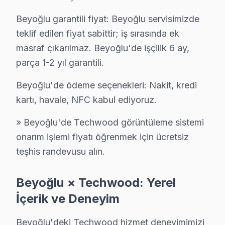
Keçeci Piri Techwood Servis
Beyoğlu garantili fiyat: Beyoğlu servisimizde
Keçeci Piri'deki Techwood TV kullanıcılarına ikinci el cihaz 
teklif edilen fiyat sabittir; iş sırasında ek
Beyoğlu Techwood Servis →
masraf çıkarılmaz. Beyoğlu'de işçilik 6 ay,
parça 1-2 yıl garantili.
Kemankeş Karamustafapaşa Techwood Servis
Kemankeş Karamustafapaşa sakinleri Techwood TV arızaları için
Beyoğlu'de ödeme seçenekleri: Nakit, kredi
Techwood Servis Merkezi →
kartı, havale, NFC kabul ediyoruz.
Kılıçali Paşa Techwood Servis
» Beyoğlu'de Techwood görüntüleme sistemi
Kılıçali Paşa'de Techwood TV ekran değişimi gerekebilir mi
onarım işlemi fiyatı öğrenmek için ücretsiz
Beyoğlu TV Servis Merkezi →
teşhis randevusu alın.
Kocatepe Techwood Servis
Beyoğlu × Techwood: Yerel
Beyoğlu'nın Kocatepe bölgesindeki Techwood müşterilerimiz
İçerik ve Deneyim
Kocatepe Techwood Anakart Tamiri →
Kulaksız Techwood Servis
Beyoğlu'deki Techwood hizmet deneyimimizi