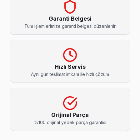
Asmalı Mescit Techwood Servis
Asmalı Mescit sakinleri Techwood TV arızaları için sık bizi te
Garanti Belgesi
Asmalı Mescit Techwood Açılmıyor Arıza →
Tüm işlemlerimize garanti belgesi düzenlenir
Bedrettin Techwood Servis
Techwood TV'nizin Bedrettin adresine gelen ekibimiz osilo
Beyoğlu TV Servis Merkezi →
Hızlı Servis
Bereketzade Techwood Servis
Aynı gün teslimat imkanı ile hızlı çözüm
Beyoğlu'nın Bereketzade bölgesindeki Techwood müşterileri
Beyoğlu Techwood Servis →
Bostan Techwood Servis
Bostan mahallesi Techwood TV servis hattımız günlük olara
Orijinal Parça
Beyoğlu TV Servis Merkezi →
%100 orijinal yedek parça garantisi
Bülbül Techwood Servis