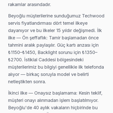
rakamlar arasındadır.
Camii Kebir'de Techwood TV Servisi
Beyoğlu müşterilerine sunduğumuz Techwood
Camii Kebir mahallesi, tarihî yapılarıyla tanınsa da, Te
servis fiyatlandırması dört temel ilkeye
dayanıyor ve bu ilkeler 15 yıldır değişmedi. İlk
Cihangir'de Techwood TV Servisi
ilke — Ön şeffaflık: Tamir başlamadan önce
Cihangir mahallesi, modern yaşam tarzı ile ön plana çı
tahmini aralık paylaşılır. Güç kartı arızası için
Çatma Mescit'te Techwood TV Servisi
₺1150–₺1450, Backlight sorunu için ₺1350–
₺2700. İstiklal Caddesi bölgesindeki
Çatma Mescit mahallesi, zengin tarihi dokusuyla bilinse
müşterilerimiz bu bilgiyi genellikle ilk telefonda
Çukur'da Techwood TV Servisi
alıyor — birkaç soruyla model ve belirti
netleştikten sonra.
Çukur mahallesi, İstanbul'un kalabalık yaşamına entegre
İkinci ilke — Onaysız başlamama: Kesin teklif,
Emekyemez'de Techwood TV Servisi
müşteri onayı alınmadan işlem başlatılmıyor.
Emekyemez mahallesi, yoğun bir yaşam tarzına sahip ol
Beyoğlu'de 40 aylık vakaların hiçbirinde bu