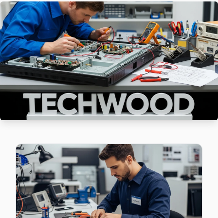
Techwood TV Bülbül'de internet bağlantısı sorunuyla geli
Techwood Servis Merkezi →
Camii Kebir Techwood Servis
Camii Kebir'de Techwood TV ses ama görüntü yok sorununu g
Beyoğlu Techwood Servis →
Cihangir Techwood Servis
Cihangir mahallesi Techwood TV servis hattımız günlük ola
Techwood Servis Merkezi →
Çatma Mescit Techwood Servis
Beyoğlu'da Çatma Mescit mahallesi için Techwood TV fiyat te
Çatma Mescit Techwood Açılmıyor Arıza →
Çukur Techwood Servis
Techwood TV Çukur adresinde firmware güncellemesi sonras