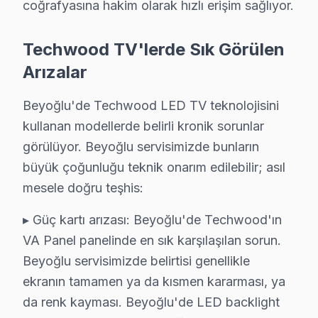
coğrafyasına hakim olarak hızlı erişim sağlıyor.
Tarlabaşı'da Techwood TV Servisi
Tarlabaşı Mahallesi'nde, bir Techwood televizyonunuz'ni
Techwood TV'lerde Sık Görülen
Arızalar
Tomtom'da Techwood TV Servisi
Tomtom Mahallesi'nden gelen bir çağrıda, Techwood telev
Beyoğlu'de Techwood LED TV teknolojisini
kullanan modellerde belirli kronik sorunlar
Yahya Kahya'da Techwood TV Servisi
görülüyor. Beyoğlu servisimizde bunların
Yahya Kahya Mahallesi'nde bir müşterim, Techwood tele
büyük çoğunluğu teknik onarım edilebilir; asıl
mesele doğru teşhis:
Yenişehir'de Techwood TV Servisi
Yenişehir, daha çok 1990'lı yıllarda inşa edilen binala
▸ Güç kartı arızası: Beyoğlu'de Techwood'ın
VA Panel panelinde en sık karşılaşılan sorun.
Beyoğlu Mahallelerinde Techwood Servisi
Beyoğlu servisimizde belirtisi genellikle
Techwood televizyonunuz tamir fiyatları Beyoğlu bölgesi
ekranın tamamen ya da kısmen kararması, ya
da renk kayması. Beyoğlu'de LED backlight
Anakart tamiri de model serisine bağlı olarak değişiyor