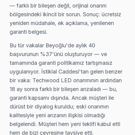
— farklı bir bileşen değil, orijinal onarım
· Bayrampaşa Techwood
· Beşiktaş Techwood
bölgesindeki ikincil bir sorun. Sonuç: ücretsiz
yeniden müdahale, ek açıklama, yenilenen
Beyoğlu Diğer Marka Servisleri
garanti belgesi.
· Beyoğlu Sony
· Beyoğlu Philips
Bu tür vakalar Beyoğlu'de aylık 40
başvurunun %37'ünü oluşturuyor — ve
· Beyoğlu Hi-Level
· Beyoğlu iFFALCON
tamamında garanti politikamız tartışmasız
· Beyoğlu Samsung
· Beyoğlu LG
uygulanıyor. İstiklal Caddesi'tan gelen benzer
bir vaka: Techwood LED onarımının ardından
· Beyoğlu Panasonic
· Beyoğlu Toshiba
18 ay sonra farklı bir bileşen arızaladı — bu,
garanti kapsamı dışında. Ancak müşteri ile
dürüst bir diyalog kuruldu; eski onarımın
kalitesiyle yeni arızanın ilişkisi olmadığı
belgelendi. Müşteri hem yeni teklifi kabul etti
Beyoğlu'de Techwood TV Tamiri — Bilmeniz
hem de bizi çevresine tavsiye etti.