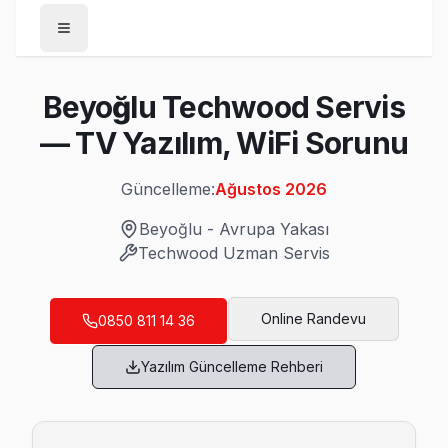
Anasayfa
Beyoğlu Techwood Servis
/
Beyoğlu
— TV Yazılım, WiFi Sorunu
/
Techwood
Güncelleme:
Ağustos 2026
Son Güncelleme:
Ağustos 2026
Beyoğlu
-
Avrupa Yakası
Techwood
Uzman Servis
Beyoğlu'da Mahalle Mahalle Techwood TV 
Online Randevu
0850 811 14 36
Arap Cami Techwood Servis
Yazılım Güncelleme Rehberi
Arap Cami sakinleri Techwood TV arızaları için sık bizi tercih
Arap Cami Techwood Açılmıyor Arıza →