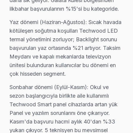
daha sık geliyor. Galata Kulesi bölgesinden
Kamer Hatun'da Techwood TV Servisi
ilkbahar başvurularının %15'si bu kategoride.
Kamer Hatun, hem yerel hem de ziyaretçiler için keyifli 
Yaz dönemi (Haziran-Ağustos): Sıcak havada
Karaköy'de Techwood TV Servisi
kötüleşen soğutma koşulları Techwood LED
Karaköy, dinamik yapısıyla farklı yaş gruplarından insa
termal yönetimini zorluyor; Backlight sorunu
başvuruları yaz ortasında %21 artıyor. Taksim
Kaptanpaşa'da Techwood TV Servisi
Meydanı ve kapalı mekanlarda televizyon
Kaptanpaşa Mahallesi, karma yapısıyla farklı yaşam biçi
ünitesi bulunduran kullanıcılar bu dönemi en
çok hisseden segment.
Katip Mustafa Çelebi'de Techwood TV Servisi
Katip Mustafa Çelebi Mahallesi, özellikle gençlerden o
Sonbahar dönemi (Eylül-Kasım): Okul ve
sezon başlangıcıyla birlikte aile kullanımlı
Keçeci Piri'de Techwood TV Servisi
Techwood Smart panel cihazlarda artan yük
Keçeci Piri Mahallesi, oldukça hareketli bir yaşam din
Panel ve yazılım sorunlarını öne çıkarıyor.
Kasım'da başvuru hacmi aylık 40'dan %33
Kemankeş Karamustafapaşa'da Techwood TV Servi
yukarı çıkıyor. 5 teknisyen bu mevsimsel