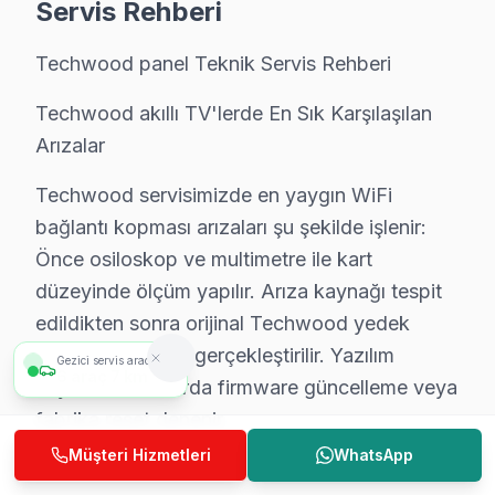
Servis Rehberi
▸ Panel: BGA yeniden lehimleme veya bileşen değişimiy
▸ T-Con: Beyoğlu'de daha az bilinen ama sık karşılaşt
Techwood panel Teknik Servis Rehberi
Beyoğlu'de hangi belirtiyle gelirseniz gelin — teşhis üc
Techwood akıllı TV'lerde En Sık Karşılaşılan
Beyoğlu Techwood TV Arızaları – Televizyonu
Arızalar
Beyoğlu'de Techwood TV arızası yaşanınca ilk düşünce ç
Techwood servisimizde en yaygın WiFi
Ekran tamamen karardıysa ya da görüntü titriyorsa, bu 
bağlantı kopması arızaları şu şekilde işlenir:
Techwood Smart televizyon paneli platformunda yaşana
Önce osiloskop ve multimetre ile kart
düzeyinde ölçüm yapılır. Arıza kaynağı tespit
Beyoğlu bölgesinde Techwood televizyon tamiri için tekli
edildikten sonra orijinal Techwood yedek
Techwood TV Teknik Rehberi: Panel, Teşhis ve
parça ile değişim gerçekleştirilir. Yazılım
Gezici servis aracımız
1
araç
600 m
kaynaklı sorunlarda firmware güncelleme veya
Techwood televizyonlarınızın müdahale ve bakımında B
fabrika reset denenir.
Techwood TV Teknik Profil ve Servis Rehberi
Müşteri Hizmetleri
WhatsApp
Techwood Servis Yaklaşımımız
Techwood panel Teknik Servis Rehberi