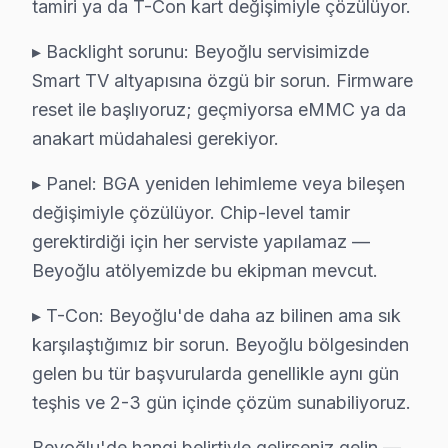
tamiri ya da T-Con kart değişimiyle çözülüyor.
Yazılım ve firmware işlemleri içinse, kullanıcıların ih
▸ Backlight sorunu: Beyoğlu servisimizde
Neden Fabrika Servis?
Smart TV altyapısına özgü bir sorun. Firmware
Techwood cihazlarındaki arızalar için en doğru yaklaşım
reset ile başlıyoruz; geçmiyorsa eMMC ya da
anakart müdahalesi gerekiyor.
6 ay garanti ile sunduğumuz hizmetle, yaptığımız her t
▸ Panel: BGA yeniden lehimleme veya bileşen
Beyoğlu Techwood servis - TV Tamiri
değişimiyle çözülüyor. Chip-level tamir
Techwood TV ortalama ömrü 10 yıl. 5. yıldan sonra arıza
gerektirdiği için her serviste yapılamaz —
Beyoğlu atölyemizde bu ekipman mevcut.
Fabrika Servis — İstiklal Caddesi aksı ve Beyoğlu genel
▸ T-Con: Beyoğlu'de daha az bilinen ama sık
Fiyat Politikamız: Sürpriz Yok, Güven Var
karşılaştığımız bir sorun. Beyoğlu bölgesinden
Beyoğlu'de fiyat konusunda şeffaflık ilkemizdir. Beyoğ
gelen bu tür başvurularda genellikle aynı gün
Beyoğlu'de arıza tespiti: Ücretsiz. Herhangi bir ön ücr
teşhis ve 2-3 gün içinde çözüm sunabiliyoruz.
Beyoğlu'de onaysız işlem yok: Fiyat teklifi sunuldukt
Beyoğlu'de hangi belirtiyle gelirseniz gelin —