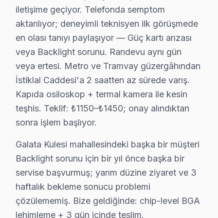
Taksim Techwood Servis
iletişime geçiyor. Telefonda semptom
Techwood TV HDMI port arızası Taksim adresine gelen ekibim
aktarılıyor; deneyimli teknisyen ilk görüşmede
Taksim Techwood Anakart Tamiri →
en olası tanıyı paylaşıyor — Güç kartı arızası
Tarlabaşı Techwood Servis
veya Backlight sorunu. Randevu aynı gün
Beyoğlu'da Tarlabaşı mahallesi Techwood TV servisi için k
veya ertesi. Metro ve Tramvay güzergâhından
İstiklal Caddesi'a 2 saatten az sürede varış.
Tarlabaşı Techwood Açılmıyor Arıza →
Kapıda osiloskop + termal kamera ile kesin
Tomtom Techwood Servis
teşhis. Teklif: ₺1150–₺1450; onay alındıktan
Techwood TV Tomtom'de internet bağlantısı sorunuyla geli
sonra işlem başlıyor.
Beyoğlu TV Servis Merkezi →
Galata Kulesi mahallesindeki başka bir müşteri
Yahya Kahya Techwood Servis
Backlight sorunu için bir yıl önce başka bir
Yahya Kahya'deki Techwood TV sahiplerinin yüzde sekseni ta
servise başvurmuş; yarım düzine ziyaret ve 3
Yahya Kahya Techwood Açılmıyor Arıza →
haftalık bekleme sonucu problemi
çözülememiş. Bize geldiğinde: chip-level BGA
Yenişehir Techwood Servis
lehimleme + 3 gün içinde teslim.
Yenişehir sakinlerine özel: Techwood TV tamirinde parça de