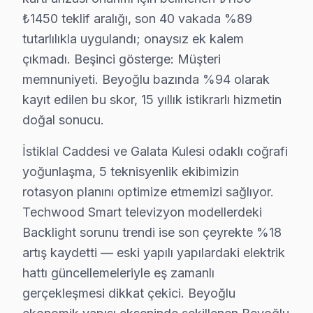
Ömer Avni Techwood Anakart Tamiri →
₺1450 teklif aralığı, son 40 vakada %89
tutarlılıkla uygulandı; onaysız ek kalem
Örnektepe Techwood Servis
çıkmadı. Beşinci gösterge: Müşteri
Örnektepe mahallesi Techwood TV teknisyeniniz ortalama 9
memnuniyeti. Beyoğlu bazında %94 olarak
Örnektepe Techwood Anakart Tamiri →
kayıt edilen bu skor, 15 yıllık istikrarlı hizmetin
Piripaşa Techwood Servis
doğal sonucu.
Piripaşa'de Techwood TV ses ama görüntü yok sorununu gene
İstiklal Caddesi ve Galata Kulesi odaklı coğrafi
Techwood Servis Merkezi →
yoğunlaşma, 5 teknisyenlik ekibimizin
Piyalepaşa Techwood Servis
rotasyon planını optimize etmemizi sağlıyor.
Techwood TV HDMI port arızası Piyalepaşa adresine gelen ek
Techwood Smart televizyon modellerdeki
Backlight sorunu trendi ise son çeyrekte %18
Beyoğlu Techwood Servis →
artış kaydetti — eski yapılı yapılardaki elektrik
Pürtelaş Hasan Efendi Techwood Servis
hattı güncellemeleriyle eş zamanlı
Pürtelaş Hasan Efendi mahallesinde Techwood TV arızaları iç
gerçekleşmesi dikkat çekici. Beyoğlu
Beyoğlu TV Servis Merkezi →