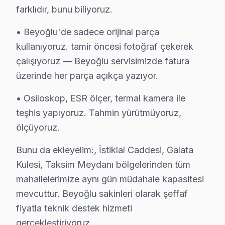
Müeyyetzade'de Techwood TV Servisi
farklıdır, bunu biliyoruz.
Müeyyetzade Mahallesi, tarihi ve kültürel bir dokuya s
• Beyoğlu'de sadece orijinal parça
kullanıyoruz. tamir öncesi fotoğraf çekerek
Ömer Avni'de Techwood TV Servisi
çalışıyoruz — Beyoğlu servisimizde fatura
Ömer Avni Mahallesi, sakin ve düzenli bir yaşam sunuyor
üzerinde her parça açıkça yazıyor.
Örnektepe'de Techwood TV Servisi
• Osiloskop, ESR ölçer, termal kamera ile
Örnektepe'de bir müşterim, Techwood marka televizyonu
teşhis yapıyoruz. Tahmin yürütmüyoruz,
ölçüyoruz.
Piripaşa'da Techwood TV Servisi
Bir sabah Piripaşa'da, bir müşterim sürekli kapalı kala
Bunu da ekleyelim:, İstiklal Caddesi, Galata
Kulesi, Taksim Meydanı bölgelerinden tüm
Piyalepaşa'da Techwood TV Servisi
mahallelerimize aynı gün müdahale kapasitesi
Piyalepaşa'da bir müşterim, Techwood televizyonunun s
mevcuttur. Beyoğlu sakinleri olarak şeffaf
fiyatla teknik destek hizmeti
Pürtelaş Hasan Efendi'de Techwood TV Servisi
gerçekleştiriyoruz.