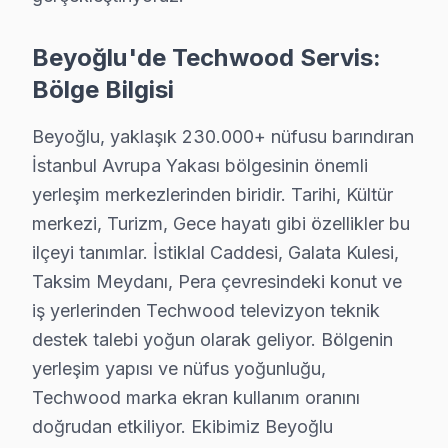
Pürtelaş Hasan Efendi Mahallesi'nde, bir aile eski bir
Beyoğlu'de Techwood Servis:
Sururi Mehmet Efendi'de Techwood TV Servisi
Bölge Bilgisi
Sururi Mehmet Efendi'de bir müşterim, ekranın yan tara
Beyoğlu, yaklaşık 230.000+ nüfusu barındıran
Sütlüce'de Techwood TV Servisi
İstanbul Avrupa Yakası bölgesinin önemli
Sütlüce'den gelen bir çağrıda, Techwood televizyonunun
yerleşim merkezlerinden biridir. Tarihi, Kültür
merkezi, Turizm, Gece hayatı gibi özellikler bu
Şahkulu'da Techwood TV Servisi
ilçeyi tanımlar. İstiklal Caddesi, Galata Kulesi,
Şahkulu Mahallesi'nden gelen bir müşterim, ekran'sini
Taksim Meydanı, Pera çevresindeki konut ve
Şehit Muhtar'da Techwood TV Servisi
iş yerlerinden Techwood televizyon teknik
destek talebi yoğun olarak geliyor. Bölgenin
Şehit Muhtar Mahallesi'nde bir techwood ekran'de görü
yerleşim yapısı ve nüfus yoğunluğu,
Taksim'de Techwood TV Servisi
Techwood marka ekran kullanım oranını
Taksim'de bir müşterim, Techwood televizyonunun ekranı
doğrudan etkiliyor. Ekibimiz Beyoğlu