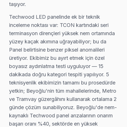
taşıyor.
Arap Cami mahallesi, eski binalarıyla dikkat çekiyor. B
Techwood LED panelinde ek bir teknik
Asmalı Mescit'te Techwood TV Servisi
inceleme noktası var: TCON kartındaki seri
Asmalı Mescit, canlı atmosferiyle bilinse de, burada y
terminasyon dirençleri yüksek nem ortamında
yüzey kaçak akımına uğrayabiliyor; bu da
Bedrettin'de Techwood TV Servisi
Panel belirtisine benzer piksel anomalileri
Bedrettin mahallesi, farklı kültürleri bir araya getirir
üretiyor. Ekibimiz bu ayırt etmek için özel
boyasız aydınlatma testi uyguluyor — 15
Bereketzade'de Techwood TV Servisi
dakikada doğru kategori tespiti yapılıyor. 5
Bereketzade mahallesi, nostaljik yapılarla dolu bir b
teknisyenlik ekibimizin tamamı bu prosedürde
yetkin; Beyoğlu'nin tüm mahallelerinde, Metro
Bostan'da Techwood TV Servisi
ve Tramvay güzergâhını kullanarak ortalama 2
Bostan mahallesi, kendine has dinamikleriyle biliniyor
günde çözüm sunabiliyoruz. Beyoğlu'de nem-
kaynaklı Techwood panel arızalarının onarım
Bülbül'de Techwood TV Servisi
başarı oranı %40, sektörde en yüksek
Bülbül mahallesi, geçmişin izlerini taşırken, Techwood