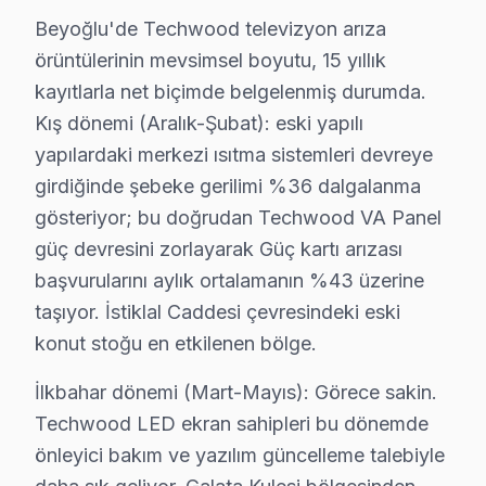
Hacımimi, tarihi ve kültürel yapısıyla büyülerken, ayn
Beyoğlu'de Techwood televizyon arıza
Halıcıoğlu'nda Techwood TV Servisi
örüntülerinin mevsimsel boyutu, 15 yıllık
Halıcıoğlu, yoğun bir yaşam alanı olarak bilinirken, Te
kayıtlarla net biçimde belgelenmiş durumda.
Kış dönemi (Aralık-Şubat): eski yapılı
Hüseyinağa'da Techwood TV Servisi
yapılardaki merkezi ısıtma sistemleri devreye
Hüseyinağa, hem eski hem de yeni yapılarla dolu canlı 
girdiğinde şebeke gerilimi %36 dalgalanma
gösteriyor; bu doğrudan Techwood VA Panel
İstiklal'de Techwood TV Servisi
güç devresini zorlayarak Güç kartı arızası
İstiklal, alışveriş ve sosyal yaşamın merkezlerinden bi
başvurularını aylık ortalamanın %43 üzerine
taşıyor. İstiklal Caddesi çevresindeki eski
Kadı Mehmet Efendi'de Techwood TV Servisi
konut stoğu en etkilenen bölge.
Kadı Mehmet Efendi, sakin ve huzurlu bir mahalle olması
İlkbahar dönemi (Mart-Mayıs): Görece sakin.
Kalyoncu Kulluğu'nda Techwood TV Servisi
Techwood LED ekran sahipleri bu dönemde
Kalyoncu Kulluğu, günlük yaşamın hareketliliği içinde 
önleyici bakım ve yazılım güncelleme talebiyle