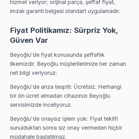
hizmet veriyor; orijinal parça, şeffaf fiyat,
Kalyoncu Kulluğu Techwood Açılmıyor Arıza →
imzalı garanti belgesi standart uygulamadır.
Kamer Hatun Techwood Servis
Kamer Hatun'de Techwood TV güç kartı kondansatör şişmesi en
Fiyat Politikamız: Sürpriz Yok,
Techwood Servis Merkezi →
Güven Var
Karaköy Techwood Servis
Beyoğlu'de fiyat konusunda şeffaflık
Beyoğlu'da Karaköy mahallesi için Techwood TV tamir ran
ilkemizdir. Beyoğlu müşterilerimize her zaman
Karaköy Techwood Açılmıyor Arıza →
net bilgi veriyoruz:
Kaptanpaşa Techwood Servis
Beyoğlu'de arıza tespiti: Ücretsiz. Herhangi
Beyoğlu'da Kaptanpaşa mahallesi için Techwood TV fiyat tekl
bir ön ücret almadan cihazınızı Beyoğlu
Beyoğlu TV Servis Merkezi →
servisimizde inceliyoruz.
Katip Mustafa Çelebi Techwood Servis
Beyoğlu'de onaysız işlem yok: Fiyat teklifi
Katip Mustafa Çelebi'den gelen Techwood TV arızaları arası
sunulduktan sonra siz onay vermeden hiçbir
Katip Mustafa Çelebi Techwood Anakart Tamiri →
müdahale başlatılmaz.