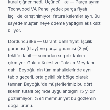
Fetihtepe'de Techwood TV Servisi
kural çiğnenmedi. Üçüncü ilke — Parça ayrımı:
Techwood VA Panel yedek parça fiyatı
Fetihtepe, sakin bir yaşam alanı sunarken, özellikle Tec
işçilikle karıştırılmıyor; fatura kalemler ayrı. Bu
Firuzağa'da Techwood TV Servisi
sayede müşteri neye ödeme yaptığını eksiksiz
Firuzağa, genç nüfusuyla dinamik bir mahalleken, televi
biliyor.
Dördüncü ilke — Garanti dahil fiyat: İşçilik
Galata'da Techwood TV Servisi
garantisi (6 ay) ve parça garantisi (2 yıl)
Galata, tarihi dokusuyla dikkat çekerken, aynı zamanda 
teklife dahil — sonradan sürpriz kalem
Gümüşsuyu'nda Techwood TV Servisi
çıkmıyor. Galata Kulesi ve Taksim Meydanı
dahil Beyoğlu'nin tüm mahallelerinde aynı
Gümüşsuyu, hem yerel halkı hem de turistlerle dolu bir
tablo geçerli. orta gelirli bir bölge olarak
Hacıahmet'te Techwood TV Servisi
tanınan Beyoğlu'de müşterilerimiz bu dört
Hacıahmet, sakin bir mahalle yapısına sahipken, aynı za
ilkenin tutarlı biçimde uygulandığını 15 yıldır
gözlemliyor; %94 memnuniyet bu gözlemin
Hacımimi'de Techwood TV Servisi
doğal ürünü.