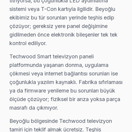
titriyorsa, bu çoğunlukla LED aydınlatma
Beyoğlu'deki müşteri güvenini soyut vaatler yerine som
sistemi veya T-Con kartıyla ilgilidir. Beyoğlu
Bu tür vakalar Beyoğlu'de aylık 40 başvurunun %37'ünü o
ekibimiz bu tür sorunları yerinde teşhis edip
Beyoğlu'de 15 yıllık güven ilişkisi, bu tür dürüst diy
çözüyor; gereksiz yere panel değişimine
Beyoğlu'de Techwood onarımlarından derlenen teknik ve
gidilmeden önce elektronik bileşenler tek tek
İstiklal Caddesi bölgesindeki ölçüm sonuçlarımız bu bu
kontrol ediliyor.
Techwood LED panelinde ek bir teknik inceleme noktası
Techwood Smart televizyon paneli
Beyoğlu müşterilerine sunduğumuz Techwood servis fiyatl
platformunda yaşanan donma, uygulama
İkinci ilke — Onaysız başlamama: Kesin teklif, müşteri
çökmesi veya internet bağlantısı sorunları ise
Dördüncü ilke — Garanti dahil fiyat: İşçilik garantisi 
çoğunlukla yazılım kaynaklı. Fabrika sıfırlaması
Beyoğlu'de Techwood televizyon arıza örüntülerinin mev
ya da firmware yenileme bu sorunları büyük
İlkbahar dönemi (Mart-Mayıs): Görece sakin. Techwood 
ölçüde çözüyor; fiziksel bir arıza yoksa parça
Yaz dönemi (Haziran-Ağustos): Sıcak havada kötüleşen
masrafı da çıkmıyor.
Sonbahar dönemi (Eylül-Kasım): Okul ve sezon başlangı
Beyoğlu bölgesinde Techwood televizyon
Neden Beyoğlu'de Techwood teknik desteği Te
tamiri için teklif almak ücretsiz. Teşhis