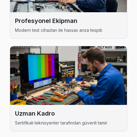
Çukur Techwood Açılmıyor Arıza →
Emekyemez Techwood Servis
Profesyonel Ekipman
Beyoğlu'da Emekyemez bölgesi dahil tüm hizmet alanımızda T
Modern test cihazları ile hassas arıza tespiti
Techwood Servis Merkezi →
Evliya Çelebi Techwood Servis
Evliya Çelebi'de Techwood TV güç kartı kondansatör şişmesi 
Techwood Servis Merkezi →
Fetihtepe Techwood Servis
Beyoğlu'da Fetihtepe mahallesi için Techwood TV fiyat teklif
Techwood Servis Merkezi →
Firuzağa Techwood Servis
Uzman Kadro
Techwood TV'nizin Firuzağa adresine gelen ekibimiz osilo
Sertifikalı teknisyenler tarafından güvenli tamir
Beyoğlu TV Servis Merkezi →