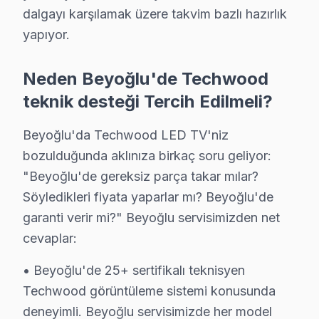
Kemankeş Karamustafapaşa, tarihi dokusuyla dikkat çeken
dalgayı karşılamak üzere takvim bazlı hazırlık
yapıyor.
Kılıçali Paşa'da Techwood TV Servisi
Kılıçali Paşa Mahallesi, huzurlu bir yaşam sunan aile y
Neden Beyoğlu'de Techwood
Kocatepe'de Techwood TV Servisi
teknik desteği Tercih Edilmeli?
Kocatepe Mahallesi, genç ve dinamik bir nüfus yapısıyla
Beyoğlu'da Techwood LED TV'niz
bozulduğunda aklınıza birkaç soru geliyor:
Kulaksız'da Techwood TV Servisi
"Beyoğlu'de gereksiz parça takar mılar?
Kulaksız Mahallesi, karışık bir sosyal yapıya sahip. Far
Söyledikleri fiyata yaparlar mı? Beyoğlu'de
Kuloğlu'da Techwood TV Servisi
garanti verir mi?" Beyoğlu servisimizden net
cevaplar:
Kuloğlu Mahallesi, değişken bir konut yapısıyla dikkat ç
• Beyoğlu'de 25+ sertifikalı teknisyen
Küçük Piyale'de Techwood TV Servisi
Techwood görüntüleme sistemi konusunda
Küçük Piyale Mahallesi, sakin ve huzurlu bir yerleşim a
deneyimli. Beyoğlu servisimizde her model