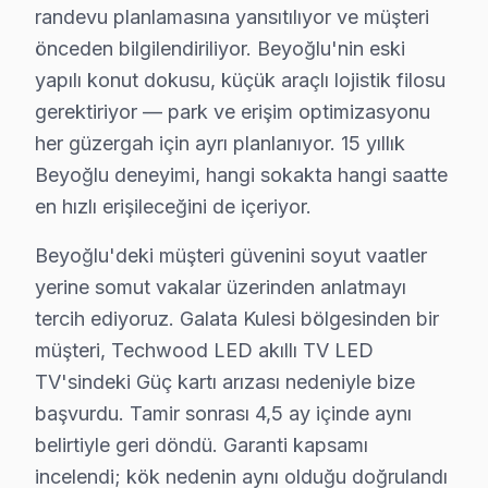
randevu planlamasına yansıtılıyor ve müşteri
önceden bilgilendiriliyor. Beyoğlu'nin eski
yapılı konut dokusu, küçük araçlı lojistik filosu
Bu sayfayla ilgili hizmet sayfaları:
gerektiriyor — park ve erişim optimizasyonu
↑ Techwood Servis Ana Sayfası
her güzergah için ayrı planlanıyor. 15 yıllık
↑ Beyoğlu TV Servis Merkezi
Beyoğlu deneyimi, hangi sokakta hangi saatte
en hızlı erişileceğini de içeriyor.
Beyoğlu'deki müşteri güvenini soyut vaatler
yerine somut vakalar üzerinden anlatmayı
Beyoğlu Yakın İlçelerde Techwood Servisi
tercih ediyoruz. Galata Kulesi bölgesinden bir
· Arnavutköy Techwood
· Avcılar Techwood
müşteri, Techwood LED akıllı TV LED
TV'sindeki Güç kartı arızası nedeniyle bize
· Bağcılar Techwood
· Bahçelievler Techwood
başvurdu. Tamir sonrası 4,5 ay içinde aynı
belirtiyle geri döndü. Garanti kapsamı
· Bakırköy Techwood
· Başakşehir Techwood
incelendi; kök nedenin aynı olduğu doğrulandı