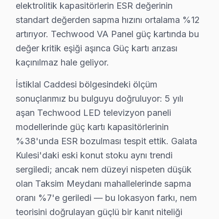
elektrolitik kapasitörlerin ESR değerinin
Bir başka gözlemim de, sıklıkla İstanbul’un eski binal
standart değerden sapma hızını ortalama %12
Diğer bir müşteri ise, açma-kapama düğmesinin çalışmad
artırıyor. Techwood VA Panel güç kartında bu
değer kritik eşiği aşınca Güç kartı arızası
Techwood Arızaları: Sahadan Gözlemler
kaçınılmaz hale geliyor.
Beyoğlu'nda Techwood ekran onarım noktasından gelen
İstiklal Caddesi bölgesindeki ölçüm
1.
Güç Kartı Arızası
: Cihazın açılmaması. Bu sorunun s
sonuçlarımız bu bulguyu doğruluyor: 5 yılı
2.
Panel Sorunu (Backlight Arızası)
: Ekranın yarısını
aşan Techwood LED televizyon paneli
3.
Yazılım Sorunu
: Cihazın donması veya yanıt vermeme
modellerinde güç kartı kapasitörlerinin
4.
Anakart Arızası
: Görüntüde bozulma veya hiç görünt
%38'unda ESR bozulması tespit ettik. Galata
5.
Ses Problemi
: Sesi duyamama veya bozuk ses. Bunu 
Kulesi'daki eski konut stoku aynı trendi
Bu sorunlar, Beyoğlu’ndaki müşterilerin karşılaştığı en
sergiledi; ancak nem düzeyi nispeten düşük
olan Taksim Meydanı mahallelerinde sapma
Techwood Parça Temini ve Maliyet Gerçekleri
oranı %7'e geriledi — bu lokasyon farkı, nem
teorisini doğrulayan güçlü bir kanıt niteliği
Arap Cami'de Techwood TV Servisi