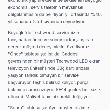
ekonomik yapısı ekseninde şekillenen Beyoğlu
ekonomisi, servis talebinin mevsimsel
Sururi Mehmet Efendi Techwood Servis
dalgalanmasını da belirliyor: yıl ortasında %40,
Sururi Mehmet Efendi semtindeki Techwood TV sorunları için
yıl sonunda %53 civarında seyrediyor.
Beyoğlu Techwood Servis →
Beyoğlu'de Techwood servisimizle
Sütlüce Techwood Servis
tanışmadan önce ve sonrasını karşılaştıran
Sütlüce sakinleri Techwood TV arızaları için sık bizi tercih e
gerçek müşteri deneyimlerini özetliyoruz.
Sütlüce Techwood Açılmıyor Arıza →
"Önce" tablosu şu: İstiklal Caddesi
Şahkulu Techwood Servis
çevresinden bir müşteri Techwood LED ekran
Şahkulu mahallesi Techwood TV teknisyeniniz ortalama 90 
televizyon ünitesi'sinde Güç kartı arızası
Beyoğlu Techwood Servis →
yaşıyor, tanıdık olmayan bir servise
başvuruyor, teşhis belirsiz kalıyor, parça
Şehit Muhtar Techwood Servis
bekleme süresi uzuyor. 10-14 günlük belirsizlik
Şehit Muhtar'deki Techwood TV sahiplerinin yüzde sekseni t
dönemi. Maliyet tahmini sürekli değişiyor.
Beyoğlu Techwood Servis →
"Sonra" tablosu şu: Aynı müşteri bizimle