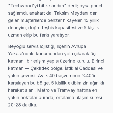
"Techwood'yi bitik sandım" dedi; oysa panel
Yenişehir Techwood Açılmıyor Arıza →
sağlamdı, anakart da. Taksim Meydanı'dan
gelen müşterilerde benzer hikayeler. 15 yıllık
deneyim, doğru teşhis kapasitesi ve 5 kişilik
Beyoğlu Techwood TV Servis Hizmet Bölgesi
uzman ekip bu farkı yaratıyor.
Beyoğlu bölgesine kapıya gelen Techwood TV tamir servisi hizm
Beyoğlu servis lojistiği, ilçenin Avrupa
Yakası'ndaki konumundan yola çıkarak üç
katmanlı bir erişim yapısı üzerine kurulu. Birinci
katman — Çekirdek bölge: İstiklal Caddesi ve
yakın çevresi. Aylık 40 başvurunun %40'ini
karşılayan bu bölge, 5 kişilik ekibimizin ağırlıklı
hareket alanı. Metro ve Tramvay hattına en
yakın noktalar burada; ortalama ulaşım süresi
20-28 dakika.