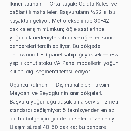
İkinci katman — Orta kuşak: Galata Kulesi ve
bağlantılı mahalleler. Başvuruların %22'si bu
kuşaktan geliyor. Metro ekseninde 30-42
dakika erişim mümkün; öğle saatlerinde
yoğunluk nedeniyle sabah ve öğleden sonra
Techwood Uzman Teknisyen Ekibi — Beyoğlu
pencereleri tercih ediliyor. Bu bölgede
Techwood LED panel sahipliği yüksek — eski
Hakan Ö. — Techwood Servis Uzmanı
yapılı konut stoku VA Panel modellerin yoğun
14 yıllık Techwood TV tamir deneyimi. Beyoğlu ve çevre ilç
kullanıldığı segmenti temsil ediyor.
· Techwood fabrika servis sertifikası
· Orijinal ve OEM yedek parça tedarikçisi
Üçüncü katman — Dış mahalleler: Taksim
· 2010'dan günümüze tüm Techwood modelleri
Meydanı ve Beyoğlu'nin sınır bölgeleri.
Beyoğlu Servis İstatistikleri
Başvuru yoğunluğu düşük ama servis hizmeti
· Beyoğlu'de
490+
Techwood TV tamiri
standardı değişmiyor: 5 teknisyenden en az
· Müşteri memnuniyeti
%98
biri bu bölge için günde bir sefer düzenleniyor.
· Ortalama tamir süresi:
2–3 iş günü
Ulaşım süresi 40-50 dakika; bu pencere
· Tüm işlemler
2 yıl garantili