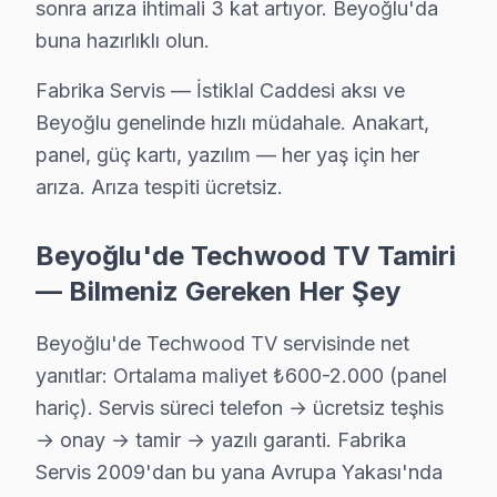
sonra arıza ihtimali 3 kat artıyor. Beyoğlu'da
Halıcıoğlu sakinleri için Techwood TV tamir hizmetimiz: teşh
buna hazırlıklı olun.
Beyoğlu TV Servis Merkezi →
Fabrika Servis — İstiklal Caddesi aksı ve
Hüseyinağa Techwood Servis
Beyoğlu genelinde hızlı müdahale. Anakart,
Techwood TV'niz Hüseyinağa'de arıza yaptıysa taşımanıza 
panel, güç kartı, yazılım — her yaş için her
Hüseyinağa Techwood Açılmıyor Arıza →
arıza. Arıza tespiti ücretsiz.
İstiklal Techwood Servis
İstiklal'deki Techwood TV sahiplerinin yüzde sekseni tamir 
Beyoğlu'de Techwood TV Tamiri
Techwood Servis Merkezi →
— Bilmeniz Gereken Her Şey
Kadı Mehmet Efendi Techwood Servis
Beyoğlu'de Techwood TV servisinde net
Kadı Mehmet Efendi mahallesinde Techwood TV arızaları için 
yanıtlar: Ortalama maliyet ₺600-2.000 (panel
Kadı Mehmet Efendi Techwood Anakart Tamiri →
hariç). Servis süreci telefon → ücretsiz teşhis
→ onay → tamir → yazılı garanti. Fabrika
Kalyoncu Kulluğu Techwood Servis
Servis 2009'dan bu yana Avrupa Yakası'nda
Techwood TV'niz Kalyoncu Kulluğu'de arıza yaptıysa taşıma