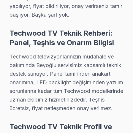
yapılıyor, fiyat bildiriliyor, onay verirseniz tamir
Beyoğlu Techwood TV Ekran Anakart Profesyonel Servis ve 
başlıyor. Başka şart yok.
Beyoğlu'da Techwood LED TV'niz bozulduğunda aklınıza 
• Beyoğlu'de 25+ sertifikalı teknisyen Techwood görün
Techwood TV Teknik Rehberi:
• Beyoğlu'de sadece orijinal parça kullanıyoruz. tami
Panel, Teşhis ve Onarım Bilgisi
• Osiloskop, ESR ölçer, termal kamera ile teşhis yap
Bunu da ekleyelim:, İstiklal Caddesi, Galata Kulesi, T
Techwood televizyonlarınızın müdahale ve
bakımında Beyoğlu servisimiz kapsamlı teknik
Beyoğlu'de Techwood Servis: Bölge Bilgisi
destek sunuyor. Panel tamirinden anakart
onarımına, LED backlight değişiminden yazılım
Beyoğlu, yaklaşık 230.000+ nüfusu barındıran İstanbul 
sorunlarına kadar tüm Techwood modellerinde
Techwood TV'lerde Sık Görülen Arızalar
uzman ekibimiz hizmetinizdedir. Teşhis
ücretsiz, fiyat netleşmeden onay verilmez.
Beyoğlu'de Techwood LED TV teknolojisini kullanan mod
▸ Güç kartı arızası: Beyoğlu'de Techwood'ın VA Panel 
Techwood TV Teknik Profil ve
▸ Backlight sorunu: Beyoğlu servisimizde Smart TV al