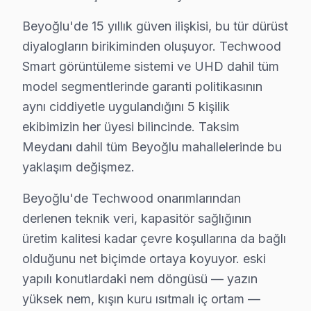
Beyoğlu'de Techwood TV servisinde net yanıtlar: Orta
Beyoğlu'de 15 yıllık güven ilişkisi, bu tür dürüst
diyalogların birikiminden oluşuyor. Techwood
Smart görüntüleme sistemi ve UHD dahil tüm
Techwood Televizyon Servis Rehberi
model segmentlerinde garanti politikasının
aynı ciddiyetle uygulandığını 5 kişilik
✓ 15+ Yıl Deneyim
ekibimizin her üyesi bilincinde. Taksim
✓ Yazılı Garanti Belgesi
Meydanı dahil tüm Beyoğlu mahallelerinde bu
✓ Orijinal Yedek Parça
yaklaşım değişmez.
✓ Ücretsiz Arıza Tespiti
Beyoğlu'de Techwood onarımlarından
derlenen teknik veri, kapasitör sağlığının
Beyoğlu Sahasından Techwood Notları
üretim kalitesi kadar çevre koşullarına da bağlı
Bugün Beyoğlu'ndan bir Techwood UHD serisi geldi. Müş
olduğunu net biçimde ortaya koyuyor. eski
Beyoğlu’nun coğrafi konumu, yukarıda yer alan caddeler
yapılı konutlardaki nem döngüsü — yazın
Gözlemlerime göre, Beyoğlu’ndaki Techwood televizyonla
yüksek nem, kışın kuru ısıtmalı iç ortam —