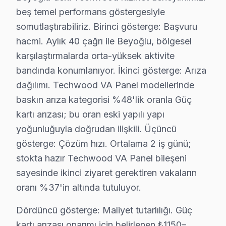
Beyoğlu'da Kulaksız bölgesi dahil tüm hizmet alanımızda Tec
beş temel performans göstergesiyle
somutlaştırabiliriz. Birinci gösterge: Başvuru
Techwood Servis Merkezi →
hacmi. Aylık 40 çağrı ile Beyoğlu, bölgesel
Kuloğlu Techwood Servis
karşılaştırmalarda orta-yüksek aktivite
Kuloğlu semtindeki Techwood TV sorunları için kapıya kadar
bandında konumlanıyor. İkinci gösterge: Arıza
Beyoğlu Techwood Servis →
dağılımı. Techwood VA Panel modellerinde
baskın arıza kategorisi %48'lik oranla Güç
Küçük Piyale Techwood Servis
kartı arızası; bu oran eski yapılı yapı
Küçük Piyale'den gelen Techwood TV arızaları arasında en s
yoğunluğuyla doğrudan ilişkili. Üçüncü
Beyoğlu Techwood Servis →
gösterge: Çözüm hızı. Ortalama 2 iş günü;
Müeyyetzade Techwood Servis
stokta hazır Techwood VA Panel bileşeni
Techwood marka TV'niz Müeyyetzade'de çalışmıyorsa teknik 
sayesinde ikinci ziyaret gerektiren vakaların
Müeyyetzade Techwood Anakart Tamiri →
oranı %37'in altında tutuluyor.
Ömer Avni Techwood Servis
Dördüncü gösterge: Maliyet tutarlılığı. Güç
Ömer Avni bölgesindeki Techwood kullanıcıları için haftanın 
kartı arızası onarımı için belirlenen ₺1150–