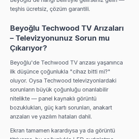
Beyoğlu garantili fiyat: Beyoğlu servisimizde teklif edile
teşhis ücretsiz, çözüm garantili.
Beyoğlu'de ödeme seçenekleri: Nakit, kredi kartı, hav
» Beyoğlu'de Techwood görüntüleme sistemi onarım işle
Beyoğlu Techwood TV Arızaları
– Televizyonunuz Sorun mu
Beyoğlu × Techwood: Yerel İçerik ve Deneyim
Çıkarıyor?
Beyoğlu'deki Techwood hizmet deneyimimizi beş temel pe
Dördüncü gösterge: Maliyet tutarlılığı. Güç kartı arıza
Beyoğlu'de Techwood TV arızası yaşanınca
İstiklal Caddesi ve Galata Kulesi odaklı coğrafi yoğun
ilk düşünce çoğunlukla "cihaz bitti mi?"
Beyoğlu'de bu cihaz servisimizle tanışmadan önce ve so
oluyor. Oysa Techwood televizyonlardaki
sorunların büyük çoğunluğu onarılabilir
"Sonra" tablosu şu: Aynı müşteri bizimle iletişime geç
nitelikte — panel kaynaklı görüntü
Galata Kulesi mahallesindeki başka bir müşteri Backlig
bozuklukları, güç kartı sorunları, anakart
Beyoğlu servis lojistiği, ilçenin Avrupa Yakası'ndaki 
arızaları ve yazılım hataları dahil.
İkinci katman — Orta kuşak: Galata Kulesi ve bağlantı
Üçüncü katman — Dış mahalleler: Taksim Meydanı ve Beyo
Ekran tamamen karardıysa ya da görüntü