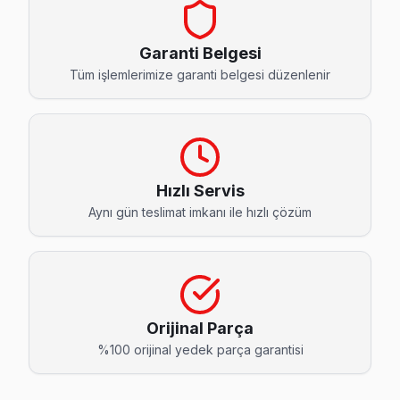
Ahmediye Sharp Servis
Sharp TV'nizin Ahmediye adresine gelen ekibimiz osiloskop
Garanti Belgesi
Sharp Ekran Değişimi →
Tüm işlemlerimize garanti belgesi düzenlenir
Alkent 2000 Sharp Servis
Büyükçekmece'da Alkent 2000 mahallesi Sharp TV servisi i
Büyükçekmece Sharp Servis →
Hızlı Servis
Atatürk Sharp Servis
Aynı gün teslimat imkanı ile hızlı çözüm
Atatürk sakinleri Sharp TV arızaları için sık bizi tercih ediy
Atatürk Sharp Anakart Tamiri →
Bahçelievler Sharp Servis
Bahçelievler mahallesi Sharp TV servisi için ön değerlendi
Orijinal Parça
Bahçelievler Sharp Açılmıyor Arıza →
%100 orijinal yedek parça garantisi
Batıköy Sharp Servis