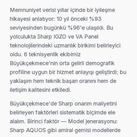
Memnuniyet verisi yıllar içinde bir iyileşme
Büyükçekmece Sharp Servis: En Çok Sorulan 
hikayesi anlatıyor: 10 yıl önceki %93
Büyükçekmece Sharp televizyon paneli tamirinde iki k
seviyesinden bugünkü %96'e ulaşıldı. Bu
yolculukta Sharp IGZO ve VA Panel
teknolojilerindeki uzmanlık birikimi belirleyici
oldu. 6 teknisyenlik ekibimiz
Büyükçekmece'nin orta gelirli demografik
Sharp TV — Fabrika Servis
profiline uygun bir hizmet anlayışı geliştirdi; bu
yaklaşım hem teknik başarı oranını hem de
✓ 15+ Yıl Deneyim
✓ Yazılı Garanti Belgesi
iletişim kalitesini etkiledi.
✓ Orijinal Yedek Parça
✓ Ücretsiz Arıza Tespiti
Büyükçekmece'de Sharp onarım maliyetini
belirleyen faktörleri sistematik biçimde ele
alalım. Birinci faktör — Model jenerasyonu:
Büyükçekmece, İstanbul'un köklü ilçelerinden biri olup bölgemiz
Sharp AQUOS gibi amiral gemisi modellerde