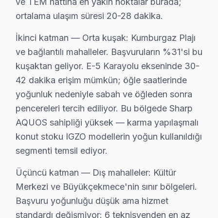
ve TEM hattına en yakın noktalar burada;
Sharp AQUOS ve IGZO panel modellerde en yaygın arıza:
ortalama ulaşım süresi 20-28 dakika.
Anakart sorunu da Sharp kullanıcılarının sıkça bildir
LED bar: Sharp'ın AQUOS mimarisi, bu tür arızalarda 
İkinci katman — Orta kuşak: Kumburgaz Plajı
Son olarak Sistem yazılımı: Büyükçekmece bölgesinde b
ve bağlantılı mahalleler. Başvuruların %31'si bu
» Büyükçekmece'de bu marka IGZO ve VA Panel ekran'ler
kuşaktan geliyor. E-5 Karayolu ekseninde 30-
42 dakika erişim mümkün; öğle saatlerinde
Büyükçekmece Sharp TV Arızaları – Televizyo
yoğunluk nedeniyle sabah ve öğleden sonra
pencereleri tercih ediliyor. Bu bölgede Sharp
Sharp televizyonunuz beklenmedik bir anda arıza mı 
AQUOS sahipliği yüksek — karma yapılaşmalı
Sharp TV'lerde gözlemlenen başlıca teknik sorunlar:
konut stoku IGZO modellerin yoğun kullanıldığı
• Büyükçekmece'de Ekran Arızaları: Panel çizgisi, ren
segmenti temsil ediyor.
• Büyükçekmece'de Güç Sorunları: Kırmızı ışık yanıp
• Büyükçekmece'de Ses Arızaları: Hoparlör bozukluğu,
Üçüncü katman — Dış mahalleler: Kültür
• Büyükçekmece'de Kart Arızaları: T-Con kartı, power
Merkezi ve Büyükçekmece'nin sınır bölgeleri.
Başvuru yoğunluğu düşük ama hizmet
• Büyükçekmece'de Yazılım Sorunları: Uygulama açıl
standardı değişmiyor: 6 teknisyenden en az
• Büyükçekmece'de Bağlantı Sorunları: HDMI algılanm