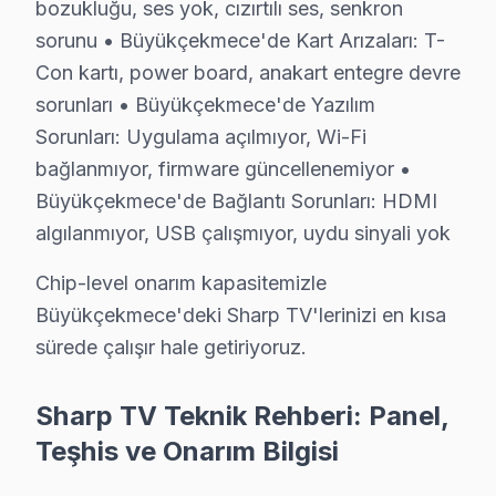
7/24 bu cihaz Destek Hattı: Büyükçekmece'den tamir 
bozukluğu, ses yok, cızırtılı ses, senkron
sorunu • Büyükçekmece'de Kart Arızaları: T-
Büyükçekmece Sharp Mevsimsel Servis Verisi
Con kartı, power board, anakart entegre devre
Büyükçekmece'de Sharp panel servis talebinin mevsimse
sorunları • Büyükçekmece'de Yazılım
Sorunları: Uygulama açılmıyor, Wi-Fi
E-5 Karayolu ve TEM güzergahındaki trafik yoğunluğu d
bağlanmıyor, firmware güncellenemiyor •
Sharp parça tedariki açısından da Büyükçekmece'ye özg
Büyükçekmece'de Bağlantı Sorunları: HDMI
Büyükçekmece Sharp TV Servisi – Sık Sorulan
algılanmıyor, USB çalışmıyor, uydu sinyali yok
Büyükçekmece'de Sharp LED TV müdahale fiyatları 2
Chip-level onarım kapasitemizle
C: Büyükçekmece'de arıza türüne göre değişir: Büyük
Büyükçekmece'deki Sharp TV'lerinizi en kısa
S: Fabrika Servis Sharp yetkili servisi midir?
sürede çalışır hale getiriyoruz.
C: Büyükçekmece'de resmi anlamda marka yetkili servisi
Sharp TV Teknik Rehberi: Panel,
S: Büyükçekmece'de orijinal mi yoksa yan sanayi parça
Teşhis ve Onarım Bilgisi
C: Büyükçekmece servisimizde yalnızca orijinal ve OEM 
S: Büyükçekmece'de Sharp görüntüleme sistemi tamir