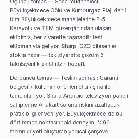
Anakart tamiri, model serisine göre değişiklik gösterdi
Üçüncü temas — Saha müdahalesi:
Büyükçekmece Gölü ve Kumburgaz Plajı dahil
Yazılım veya firmware güncellemeleri ise daha düşük mali
tüm Büyükçekmece mahallelerine E-5
Neden Fabrika Servis?
Karayolu ve TEM güzergâhından ulaşan
ekibimiz, her ziyarette taşınabilir test
Herhangi bir Sharp arızasında önce telefon üzerinden t
ekipmanıyla geliyor. Sharp IGZO bileşenler
Üstelik tüm onarımlarımızda 6 ay garanti sunuyoruz. Bu,
stokta hazır — tek ziyarette çözüm 6
Büyükçekmece'de tecrübelerime dayanarak, bu unsurlar b
teknisyenlik ekibimizin hedefi.
Dördüncü temas — Teslim sonrası: Garanti
Büyükçekmece Sharp servis - TV Tamiri
belgesi + kullanım önerileri el sıkışma ile
Büyükçekmece'da Sharp LED TV ömrü genellikle 8-12 y
tamamlanıyor. Sharp Android televizyon paneli
İlk 3 yıl: çoğunlukla yazılım ve bağlantı sorunları. 3-7
sahiplerine Anakart sorunu riskini azaltacak
Her aşamada Fabrika Servis — Büyükçekmece Gölü ve 
pratik bilgiler veriliyor. Büyükçekmece'de bu
dört temas noktasındaki deneyim, %96
Şeffaf Fiyatlandırma ve Müşteri Memnuniyeti
memnuniyeti oluşturan yapısal çerçeve.
Servis sürecinin başından sonuna kadar şeffaf fiyat pol