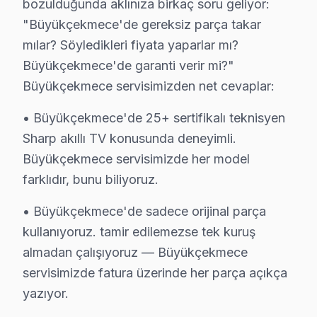
bozulduğunda aklınıza birkaç soru geliyor:
• Büyükçekmece'de panel değişimi: 5.000 – 14.000 TL
"Büyükçekmece'de gereksiz parça takar
• Büyükçekmece'de anakart tamiri: 1.500 – 4.000 TL
mılar? Söyledikleri fiyata yaparlar mı?
• Büyükçekmece'de güç kartı tamiri: 700 – 1.800 TL
Büyükçekmece'de garanti verir mi?"
• Büyükçekmece'de LED backlight değişimi: 500 – 1.2
Büyükçekmece servisimizden net cevaplar:
Büyükçekmece'de fiyatlar model, boyut ve arıza türüne 
• Büyükçekmece'de 25+ sertifikalı teknisyen
Sharp akıllı TV konusunda deneyimli.
Sharp TV Teknik Profil ve Servis Rehberi
Büyükçekmece servisimizde her model
Büyükçekmece'de Sharp Teşhis ve Onarım Uzmanlığı
farklıdır, bunu biliyoruz.
Büyükçekmece Servisimizde Sharp Teşhis Süreci
• Büyükçekmece'de sadece orijinal parça
Büyükçekmece'de sharp görüntüleme sistemi servis men
kullanıyoruz. tamir edilemezse tek kuruş
Büyükçekmece'de Sharp Yazılım Altyapısı
almadan çalışıyoruz — Büyükçekmece
Büyükçekmece'de android televizyon paneli 10/11 (202
servisimizde fatura üzerinde her parça açıkça
Büyükçekmece Servisinde bu cihaz Panel Teknolojisi
yazıyor.
Büyükçekmece'de sharp, dünyanın önde gelen LCD panel 