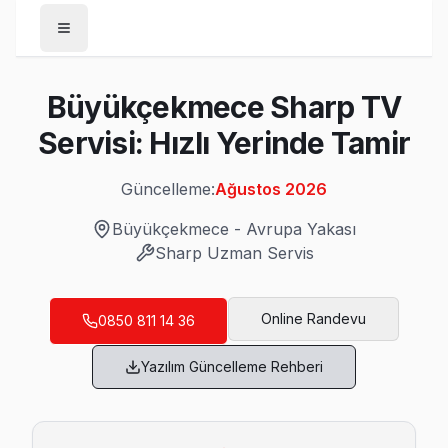
Anasayfa
Büyükçekmece Sharp TV
/
Büyükçekmece
Servisi: Hızlı Yerinde Tamir
/
Sharp
Güncelleme:
Ağustos 2026
Son Güncelleme:
Ağustos 2026
Büyükçekmece
-
Avrupa Yakası
Sharp
Uzman Servis
Büyükçekmece'da Mahalle Mahalle Sharp 
Online Randevu
0850 811 14 36
19 Mayıs Sharp Servis
Yazılım Güncelleme Rehberi
19 Mayıs'de Sharp TV ses ama görüntü yok sorununu genell
Sharp Panel Değişimi →