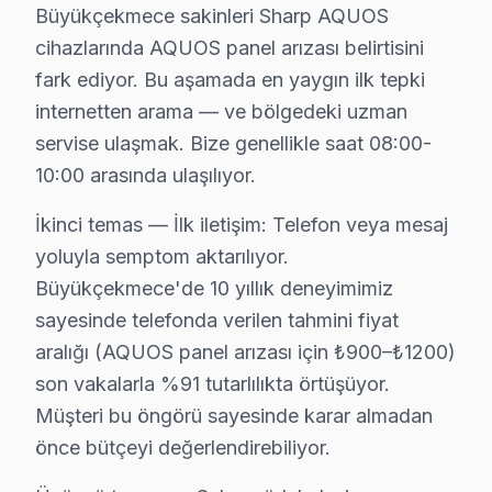
Büyükçekmece sakinleri Sharp AQUOS
Türkoba'da Sharp TV Servisi
cihazlarında AQUOS panel arızası belirtisini
fark ediyor. Bu aşamada en yaygın ilk tepki
Türkoba Mahallesi’ndeki TV kullanıcıları, Sharp tamiri i
internetten arama — ve bölgedeki uzman
Ulus'ta Sharp TV Servisi
servise ulaşmak. Bize genellikle saat 08:00-
10:00 arasında ulaşılıyor.
Ulus Mahallesi’nde bu cihaz televizyon teknisyenleri i
İkinci temas — İlk iletişim: Telefon veya mesaj
Yenimahalle'de Sharp TV Servisi
yoluyla semptom aktarılıyor.
Yenimahalle Mahallesi'nde Sharp televizyon arızaların
Büyükçekmece'de 10 yıllık deneyimimiz
Yeşilbağlar'da Sharp TV Servisi
sayesinde telefonda verilen tahmini fiyat
aralığı (AQUOS panel arızası için ₺900–₺1200)
Yeşilbağlar Mahallesi'nde Sharp set tamir hizmeti alacak
son vakalarla %91 tutarlılıkta örtüşüyor.
Sharp Parça Temini ve Maliyet Gerçekleri
Müşteri bu öngörü sayesinde karar almadan
önce bütçeyi değerlendirebiliyor.
Büyükçekmece'de Sharp TV tamiri söz konusu olduğunda, 