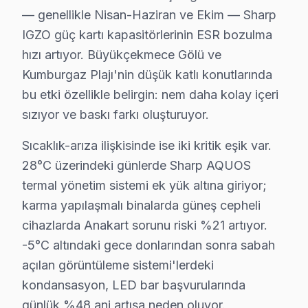
— genellikle Nisan-Haziran ve Ekim — Sharp
Dizdariye'de Sharp TV Servisi
IGZO güç kartı kapasitörlerinin ESR bozulma
Dizdariye Mahallesi'nde, Sharp televizyon'lerde en çok
hızı artıyor. Büyükçekmece Gölü ve
Kumburgaz Plajı'nin düşük katlı konutlarında
Fatih'te Sharp TV Servisi
bu etki özellikle belirgin: nem daha kolay içeri
Fatih Mahallesi'nde, söz konusu model ekran'lerle ilgil
sızıyor ve baskı farkı oluşturuyor.
Güzelce'de Sharp TV Servisi
Sıcaklık-arıza ilişkisinde ise iki kritik eşik var.
Güzelce Mahallesi, Sharp televizyonunuz kullanıcıları 
28°C üzerindeki günlerde Sharp AQUOS
termal yönetim sistemi ek yük altına giriyor;
Hürriyet'te Sharp TV Servisi
karma yapılaşmalı binalarda güneş cepheli
Hürriyet Mahallesi'nde Sharp televizyonunuz bakım hizme
cihazlarda Anakart sorunu riski %21 artıyor.
-5°C altındaki gece donlarından sonra sabah
Kamiloba'da Sharp TV Servisi
açılan görüntüleme sistemi'lerdeki
Kamiloba Mahallesi'nde Sharp TV tamiri için dikkat edil
kondansasyon, LED bar başvurularında
günlük %48 ani artışa neden oluyor.
Karaağaç'ta Sharp TV Servisi