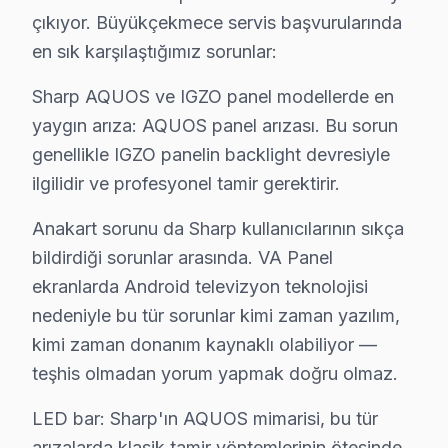
• Büyükçekmece servisimizde gizli kablo düzeni ve ka
çıkıyor. Büyükçekmece servis başvurularında
• Büyükçekmece'de HDMI, ses sistemi ve uydu bağla
en sık karşılaştığımız sorunlar:
• Büyükçekmece'de Smart TV ağ yapılandırması ve k
Sharp AQUOS ve IGZO panel modellerde en
• Büyükçekmece servisimizde ekran kalibrasyon ve gö
yaygın arıza: AQUOS panel arızası. Bu sorun
Doğru montaj, Sharp TV'nizin performansını doğruda
genellikle IGZO panelin backlight devresiyle
ilgilidir ve profesyonel tamir gerektirir.
Sharp TV Periyodik Bakımı – Büyükçekmece 
Sharp televizyon'nizin uzun yıllar sorunsuz çalışmas
Anakart sorunu da Sharp kullanıcılarının sıkça
Bakım kapsamımız:
bildirdiği sorunlar arasında. VA Panel
ekranlarda Android televizyon teknolojisi
• Büyükçekmece'de iç temizlik ve soğutma verimliliği a
nedeniyle bu tür sorunlar kimi zaman yazılım,
• LED şerit ve backlight yoğunluğu kontrolü — Büyü
kimi zaman donanım kaynaklı olabiliyor —
• Büyükçekmece'de anakart SMD komponent incelem
teşhis olmadan yorum yapmak doğru olmaz.
• Yazılım ve güncelleme durumu değerlendirmesi —
• Büyükçekmece'de garanti kapsamı ve bakım raporu
LED bar: Sharp'ın AQUOS mimarisi, bu tür
Büyükçekmece'da düzenli bakım yaptıran müşterilerim
arızalarda klasik tamir yöntemlerinin ötesinde