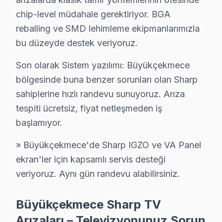
chip-level müdahale gerektiriyor. BGA
Büyükçekmece Sharp Servis Hizmeti – Yerind
reballing ve SMD lehimleme ekipmanlarımızla
bu düzeyde destek veriyoruz.
Büyükçekmece'de aniden arızalanan Sharp televizyon ü
Büyükçekmece'de yerinde servis avantajları:
Son olarak Sistem yazılımı: Büyükçekmece
• Büyükçekmece'de yerinde teşhis ve anlık fiyat teklifi
bölgesinde buna benzer sorunları olan Sharp
• Büyükçekmece servisimizde parça onayınız olmada
sahiplerine hızlı randevu sunuyoruz. Arıza
• Büyükçekmece'de sertifikalı teknisyen ile güvenli ser
tespiti ücretsiz, fiyat netleşmeden iş
başlamıyor.
• Büyükçekmece servisimizde servis belgesi ve garanti fi
• Büyükçekmece'de ek arıza çıkması halinde bilgilend
» Büyükçekmece'de Sharp IGZO ve VA Panel
Büyükçekmece'da Sharp yetkili servis kalitesinde servi
ekran'ler için kapsamlı servis desteği
veriyoruz. Aynı gün randevu alabilirsiniz.
Büyükçekmece'de Sharp Orijinal Parça – 2 Yı
Büyükçekmece Sharp TV
Büyükçekmece Sharp TV Teknik Destek Kaps
Arızaları – Televizyonunuz Sorun