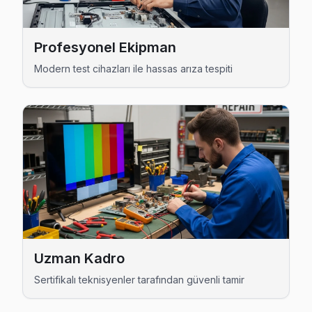
Dizdariye Sharp Açılmıyor Arıza →
Fatih Sharp Servis
Profesyonel Ekipman
Büyükçekmece'da Fatih mahallesi Sharp kullanıcıları arıza
Modern test cihazları ile hassas arıza tespiti
Büyükçekmece Sharp Servis →
Güzelce Sharp Servis
Güzelce'de Sharp TV ekranında çizgi, donma ya da ses sorunl
Büyükçekmece Sharp Servis →
Hürriyet Sharp Servis
Hürriyet'deki Sharp TV sahiplerinin yüzde sekseni tamir iç
Sharp Servis Merkezi →
Kamiloba Sharp Servis
Uzman Kadro
Sharp TV HDMI port arızası Kamiloba adresine gelen ekibimiz
Sertifikalı teknisyenler tarafından güvenli tamir
Kamiloba Sharp Anakart Tamiri →