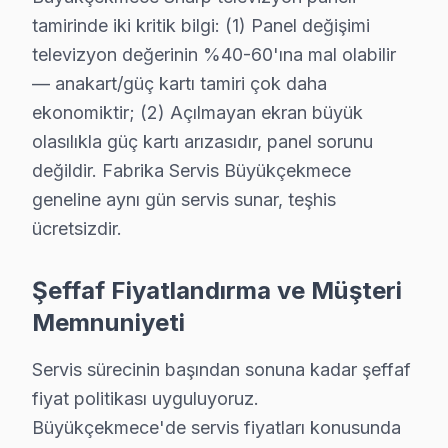
Büyükçekmece TV Servis Merkezi →
tamirinde iki kritik bilgi: (1) Panel değişimi
televizyon değerinin %40-60'ına mal olabilir
Yeşilbağlar Sharp Servis
— anakart/güç kartı tamiri çok daha
Büyükçekmece'da Yeşilbağlar mahallesi için Sharp TV tam
ekonomiktir; (2) Açılmayan ekran büyük
Yeşilbağlar Sharp Anakart Tamiri →
olasılıkla güç kartı arızasıdır, panel sorunu
değildir. Fabrika Servis Büyükçekmece
Büyükçekmece Sharp TV Servis Hizmet Bölge
geneline aynı gün servis sunar, teşhis
ücretsizdir.
Büyükçekmece bölgesine kapıya gelen Sharp TV tamir servisi hi
Şeffaf Fiyatlandırma ve Müşteri
Memnuniyeti
Servis sürecinin başından sonuna kadar şeffaf
fiyat politikası uyguluyoruz.
Büyükçekmece'de servis fiyatları konusunda