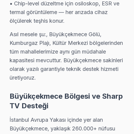
• Chip-level düzeltme için osiloskop, ESR ve
Büyükçekmece'de bu cihaz Ana Kart ve İşlemci
termal görüntüleme — her arızada cihaz
Büyükçekmece'de sharp'ın Aquos Vision Engine görüntü
ölçülerek teşhis konur.
Büyükçekmece Servisimizde Sık Karşılaştığımız Sharp
1. Büyükçekmece'de IGZO panel arızasında çoğunlukla 
Asıl mesele şu:, Büyükçekmece Gölü,
Kumburgaz Plajı, Kültür Merkezi bölgelerinden
2. Büyükçekmece'de bu TV panel değişimi maliyeti yüks
tüm mahallelerimize aynı gün müdahale
3. Büyükçekmece'de Quattron renk bozulmasında önce p
kapasitesi mevcuttur. Büyükçekmece sakinleri
4. Büyükçekmece'de 8K downscaling çipi arızasında 4K g
olarak yazılı garantiyle teknik destek hizmeti
5. Büyükçekmece'de Android akıllı TV update başarısı
üretiyoruz.
Büyükçekmece'de Sık Servis Yaptığımız bu marka Mod
8K LC-70X500E modelinde söz konusu model panel değiş
Büyükçekmece Bölgesi ve Sharp
Büyükçekmece Sharp Fiyat Aralıkları (2025):
TV Desteği
• LED/Backlight: 500 – 1.200 TL
İstanbul Avrupa Yakası içinde yer alan
• Güç Kartı: 700 – 1.800 TL
Büyükçekmece, yaklaşık 260.000+ nüfusu
• Anakart: 1.500 – 4.000 TL