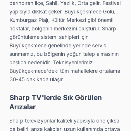
barındıran ilçe, Sahil, Yazlık, Orta gelir, Festival
• Panel: 5.000 – 14.000 TL (IGZO panel pahalı)
yapısıyla dikkat çeker. Büyükçekmece Gölü,
Büyükçekmece'de teşhis ücretsiz; onay olmadan iş ba
Kumburgaz Plajı, Kültür Merkezi gibi önemli
Büyükçekmece'de Sharp iç servis raporu: 545 günlük dö
noktalar, bölgenin merkezini oluşturur. Sharp
görüntüleme sistemi sahipleri için
Büyükçekmece Mahalle Bazlı Sharp TV Servi
Büyükçekmece genelinde yerinde servis
Büyükçekmece genelinde Sharp televizyon paneli tekn
sunmamız, bu bölgenin yoğun talep almasının
19 Mayıs, Ahmediye, Alkent 2000, Atatürk, Bahçelievl
başlıca nedenidir. Teknisyenlerimiz
Çakmaklı, Dizdariye, Fatih, Güzelce, Hürriyet, Kam
Büyükçekmece'deki tüm mahallelere ortalama
Mimarsinan, Muratbey, Pınartepe, Sırtköy, Türkoba, U
30-45 dakikada ulaşır.
Sharp TV Duvar Montajı – Büyükçekmece Pro
Sharp TV'lerde Sık Görülen
Büyükçekmece'da satın aldığınız Sharp televizyonun m
Arızalar
Kurulum sürecimiz:
Sharp televizyonlar kaliteli yapısıyla öne çıksa
• Büyükçekmece'de TV duvar askısı montajı (sabit, eği
da belirli arıza kalıpları uzun kullanımda ortaya