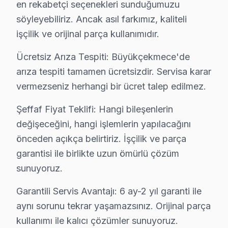
en rekabetçi seçenekleri sunduğumuzu
söyleyebiliriz. Ancak asıl farkımız, kaliteli
işçilik ve orijinal parça kullanımıdır.
Ücretsiz Arıza Tespiti: Büyükçekmece'de
arıza tespiti tamamen ücretsizdir. Servisa karar
vermezseniz herhangi bir ücret talep edilmez.
Şeffaf Fiyat Teklifi: Hangi bileşenlerin
Sharp Uzman Teknisyen Ekibi — Büyükçekmece
değişeceğini, hangi işlemlerin yapılacağını
önceden açıkça belirtiriz. İşçilik ve parça
Murat T. — Sharp Servis Uzmanı
garantisi ile birlikte uzun ömürlü çözüm
14 yıllık Sharp TV tamir deneyimi. Büyükçekmece ve çevre i
sunuyoruz.
· Sharp fabrika servis sertifikası
· Orijinal ve OEM yedek parça tedarikçisi
Garantili Servis Avantajı: 6 ay-2 yıl garanti ile
· 2010'dan günümüze tüm Sharp modelleri
aynı sorunu tekrar yaşamazsınız. Orijinal parça
Büyükçekmece Servis İstatistikleri
kullanımı ile kalıcı çözümler sunuyoruz.