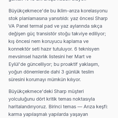
Karaağaç Mahallesi'nde Sharp televizyon bakımı almak i
Büyükçekmece'de bu iklim-arıza korelasyonu
stok planlamasına yansıtıldı: yaz öncesi Sharp
Kumburgaz'da bu TV TV Servisi
VA Panel termal pad ve yaz aylarında sıkça
Kumburgaz Mahallesi, doğal güzellikleriyle ünlü bir böl
değişen güç transistör stoğu takviye ediliyor;
kış öncesi nem koruyucu kaplama ve
Mimarsinan'da Sharp TV Servisi
konnektör seti hazır tutuluyor. 6 teknisyen
Mimarsinan Mahallesi’nde Sharp panel tamiri için çağıra
mevsimsel hazırlık listesini her Mart ve
Eylül'de güncelliyor; bu proaktif yaklaşım,
Muratbey'de Sharp TV Servisi
yoğun dönemlerde dahi 3 günlük teslim
Muratbey Mahallesi’nde Sharp televizyonunuz servis hizm
süresini korumayı mümkün kılıyor.
Pınartepe'de Sharp TV Servisi
Büyükçekmece'deki Sharp müşteri
Pınartepe Mahallesi'nde Sharp televizyonunuz tamiri ya
yolculuğunu dört kritik temas noktasıyla
haritalandırıyoruz. Birinci temas — Arıza keşfi:
Sırtköy'de Sharp TV Servisi
karma yapılaşmalı yapılarda yaşayan
Sırtköy Mahallesi’nde yaşayanlar için Sharp panel tam