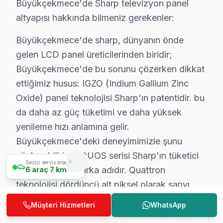
Büyükçekmece'de Sharp televizyon panel
C: Büyükçekmece'de yazılım ve güç sorunları genellikl
altyapısı hakkında bilmeniz gerekenler:
S: Büyükçekmece'de arıza tespiti ücretsiz mi?
Büyükçekmece'de sharp, dünyanın önde
C: Evet, Büyükçekmece'de tamamen ücretsizdir. Teklif 
gelen LCD panel üreticilerinden biridir;
S: Büyükçekmece'de kapıya servis geliyor mu?
Büyükçekmece'de bu sorunu çözerken dikkat
C: Evet, Büyükçekmece genelinde ücretsiz kapıdan alı
ettiğimiz husus: IGZO (Indium Gallium Zinc
S: Büyükçekmece'de bu cihaz Smart televizyon paneli 
Oxide) panel teknolojisi Sharp'ın patentidir. bu
C: Evet; Büyükçekmece servisimizde Android TV, Tize
da daha az güç tüketimi ve daha yüksek
S: Büyükçekmece'de bu marka televizyon'lerde en sık 
yenileme hızı anlamına gelir.
C: Büyükçekmece servisimizde söz konusu model Miracas
Büyükçekmece'deki deneyimimizle şunu
S: Büyükçekmece'de bu marka AQUOS 4K LC-55-65CQ s
söyleyebiliriz: AQUOS serisi Sharp'ın tüketici
Gezici servis aracımız
ekran hattının marka adıdır. Quattron
6
araç
7 km
C: Büyükçekmece'de AQUOS 4K LC-55-65CQ serisi modeli
teknolojisi dördüncü alt piksel olarak sarıyı
S: Büyükçekmece'de Sharp panel Smart arayüzü çalı
ekler; Büyükçekmece müşterilerimize özellikle
C: Büyükçekmece servisimize başvurmadan önce şunları
Müşteri Hizmetleri
WhatsApp
belirttiğimiz nokta: Sharp 8K LCD televizyon