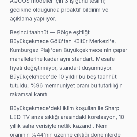
AQUOS modeller için 3 iş günü teslim;
Atatürk Mahallesi'nde, Sharp televizyon'ler genellikle 
gecikme olduğunda proaktif bildirim ve
açıklama yapılıyor.
Bahçelievler'de Sharp TV Servisi
Beşinci taahhüt — Bölge eşitliği:
Bahçelievler Mahallesi'nde, Sharp televizyonunuz kullan
Büyükçekmece Gölü'tan Kültür Merkezi'e,
Batıköy'de Sharp TV Servisi
Kumburgaz Plajı'den Büyükçekmece'nin çeper
Batıköy Mahallesi, bu cihaz ekran'lerde sıkça karşılaşt
mahallelerine kadar aynı standart. Mesafe
fiyatı değiştirmiyor, standart düşürmüyor.
Celaliye'de bu marka TV Servisi
Büyükçekmece'de 10 yıldır bu beş taahhüt
Celaliye Mahallesi'nde, Sharp televizyon arızalarının ço
tutuldu; %96 memnuniyet oranı bu tutarlılığın
rakamsal kanıtı.
Cumhuriyet'te bu TV TV Servisi
Büyükçekmece'deki iklim koşulları ile Sharp
Cumhuriyet Mahallesi'nde, Sharp televizyon'lerde sık r
LED TV arıza sıklığı arasındaki korelasyon, 10
Çakmaklı'da Sharp TV Servisi
yıllık saha verisiyle netlik kazandı. Nem
Çakmaklı Mahallesi, söz konusu model televizyon'lerde s
oranının %44'nin üzerine çıktığı dönemlerde