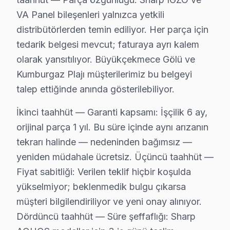
Neden:
Yazılım güncellemeleri esnasında yaşan
VA Panel bileşenleri yalnızca yetkili
2025 Türkiye Fiyatı:
₺500 - ₺1,000 arası onarım
distribütörlerden temin ediliyor. Her parça için
Etki Alanı:
söz konusu model SMART televizyon ser
tedarik belgesi mevcut; faturaya ayrı kalem
Bölgedeki Sharp televizyon'lerin incelemesi, hem cihazl
olarak yansıtılıyor. Büyükçekmece Gölü ve
Büyükçekmece Mahallelerinde Sharp Servisi
Kumburgaz Plajı müşterilerimiz bu belgeyi
talep ettiğinde anında gösterilebiliyor.
19 Mayıs'ta Sharp TV Servisi
İkinci taahhüt — Garanti kapsamı: İşçilik 6 ay,
19 Mayıs Mahallesi'nde, genellikle Sharp televizyon'le
orijinal parça 1 yıl. Bu süre içinde aynı arızanın
tekrarı halinde — nedeninden bağımsız —
Ahmediye'de Sharp TV Servisi
yeniden müdahale ücretsiz. Üçüncü taahhüt —
Ahmediye Mahallesi, Sharp televizyon kullanıcıları aras
Fiyat sabitliği: Verilen teklif hiçbir koşulda
Alkent 2000'de Sharp TV Servisi
yükselmiyor; beklenmedik bulgu çıkarsa
müşteri bilgilendiriliyor ve yeni onay alınıyor.
Alkent 2000 Mahallesi'nde Sharp televizyonunuz'lerde 
Dördüncü taahhüt — Süre şeffaflığı: Sharp
Atatürk'te Sharp TV Servisi