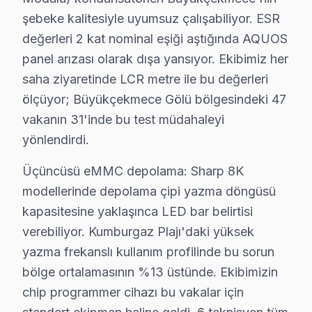
Beşinci taahhüt — Bölge eşitliği: Büyükçekmece Gölü'
şebeke kalitesiyle uyumsuz çalışabiliyor. ESR
değerleri 2 kat nominal eşiği aştığında AQUOS
Büyükçekmece'deki iklim koşulları ile bu cihaz LED TV 
panel arızası olarak dışa yansıyor. Ekibimiz her
Sıcaklık-arıza ilişkisinde ise iki kritik eşik var. 28
saha ziyaretinde LCR metre ile bu değerleri
Büyükçekmece'de bu iklim-arıza korelasyonu stok planl
ölçüyor; Büyükçekmece Gölü bölgesindeki 47
Büyükçekmece'deki bu cihaz müşteri yolculuğunu dört k
vakanın 31'inde bu test müdahaleyi
İkinci temas — İlk iletişim: Telefon veya mesaj yoluyl
yönlendirdi.
Üçüncü temas — Saha müdahalesi: Büyükçekmece Gölü ve
Üçüncüsü eMMC depolama: Sharp 8K
Dördüncü temas — Teslim sonrası: Garanti belgesi + ku
modellerinde depolama çipi yazma döngüsü
Büyükçekmece'de bu cihaz televizyon bakım ve onarım 
kapasitesine yaklaşınca LED bar belirtisi
İkincisi anakart güç düzlemleri: söz konusu model An
verebiliyor. Kumburgaz Plajı'daki yüksek
Üçüncüsü eMMC depolama: Sharp 8K modellerinde depola
yazma frekanslı kullanım profilinde bu sorun
Büyükçekmece servis lojistiği, ilçenin Avrupa Yakası'
bölge ortalamasının %13 üstünde. Ekibimizin
İkinci katman — Orta kuşak: Kumburgaz Plajı ve bağla
chip programmer cihazı bu vakalar için
Üçüncü katman — Dış mahalleler: Kültür Merkezi ve Büy