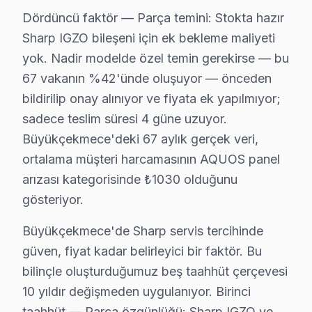
Neden:
Cihazın yazılım ve donanım uyumsuzluğu,
Dördüncü faktör — Parça temini: Stokta hazır
2025 Türkiye Fiyatı:
₺2,000 - ₺3,000 civarında.
Sharp IGZO bileşeni için ek bekleme maliyeti
Etki Alanı:
2020 model Sharp 4K UHD serileri en 
yok. Nadir modelde özel temin gerekirse — bu
3.
Güç Kartı Sorunu: Aşırı Isınma
67 vakanın %42'ünde oluşuyor — önceden
Fiziksel Belirti:
Televizyonun birden kapılması v
bildirilip onay alınıyor ve fiyata ek yapılmıyor;
Neden:
Güç kartındaki bileşenlerin aşırı ısınması,
sadece teslim süresi 4 güne uzuyor.
2025 Türkiye Fiyatı:
₺1,000 - ₺1,800 arasında.
Büyükçekmece'deki 67 aylık gerçek veri,
Etki Alanı:
bu cihaz 50 inç ve üzeri modellerde 
ortalama müşteri harcamasının AQUOS panel
4.
Backlight Sorunu: Karanlık Ekran
arızası kategorisinde ₺1030 olduğunu
Fiziksel Belirti:
Ekranın bazı bölümlerinin karar
gösteriyor.
Neden:
LED arka aydınlatmalarının kullanıldığı 
2025 Türkiye Fiyatı:
₺1,200 - ₺2,000 arasında.
Büyükçekmece'de Sharp servis tercihinde
Etki Alanı:
Genellikle 55 inç bu marka UHD serile
güven, fiyat kadar belirleyici bir faktör. Bu
bilinçle oluşturduğumuz beş taahhüt çerçevesi
5.
Yazılım Sorunu: Güncellemeler ve Uyuşmazlık
10 yıldır değişmeden uygulanıyor. Birinci
Fiziksel Belirti:
Uygulamaların düzgün çalışmam
taahhüt — Parça özgünlüğü: Sharp IGZO ve