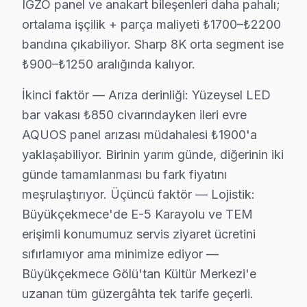
Sharp Arızaları: Sahadan Gözlemler
IGZO panel ve anakart bileşenleri daha pahalı;
ortalama işçilik + parça maliyeti ₺1700–₺2200
Bugün Büyükçekmece'den bir Sharp UHD serisi geldi. Ci
bandına çıkabiliyor. Sharp 8K orta segment ise
Cihazı aldığımda, arka kapağının açılması ve iç bileşe
₺900–₺1250 aralığında kalıyor.
İlçede Sharp cihaz'lerin oldukça yaygın olduğunu gözle
İkinci faktör — Arıza derinliği: Yüzeysel LED
Toplamda üç farklı mahalleden tamir talebi aldım, çoğun
bar vakası ₺850 civarındayken ileri evre
AQUOS panel arızası müdahalesi ₺1900'a
Büyükçekmece Sahasından Sharp Notları
yaklaşabiliyor. Birinin yarım günde, diğerinin iki
1.
Panel Sorunu: Ekran Tükenmesi
günde tamamlanması bu fark fiyatını
Fiziksel Belirti:
Ekranın belirli bölgelerinde kar
meşrulaştırıyor. Üçüncü faktör — Lojistik:
Neden:
Sharp televizyonunuz'lerde genellikle IPS 
Büyükçekmece'de E-5 Karayolu ve TEM
2025 Türkiye Fiyatı:
₺1,500 - ₺2,500 arasında d
erişimli konumumuz servis ziyaret ücretini
Etki Alanı:
Özellikle 60 ve 65 inç Sharp AQUOS s
sıfırlamıyor ama minimize ediyor —
2.
Anakart Sorunu: Donma ve Yeniden Başlatma
Büyükçekmece Gölü'tan Kültür Merkezi'e
Fiziksel Belirti:
Cihazın açılmaması veya sürekl
uzanan tüm güzergâhta tek tarife geçerli.