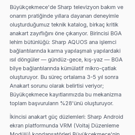
Büyükçekmece'de Sharp televizyon bakım ve
Ücretsiz Arıza Tespiti: Büyükçekmece'de arıza tespiti 
onarım pratiğinde yıllara dayanan deneyimle
Şeffaf Fiyat Teklifi: Hangi bileşenlerin değişeceğini, h
oluşturduğumuz teknik katalog, birkaç kritik
Garantili Servis Avantajı: 6 ay-2 yıl garanti ile aynı s
anakart zayıflığını öne çıkarıyor. Birincisi BGA
» Basit arızalarda aynı gün servis tamamlanır. Karmaş
lehim bütünlüğü: Sharp AQUOS ana işlemci
bağlantılarında karma yapılaşmalı yapılardaki
Büyükçekmece × Sharp: Yerel İçerik ve Deney
ısıl döngüler — gündüz-gece, kış-yaz — BGA
10 yıllık Büyükçekmece servis arşivi, Sharp akıllı TV 
bilye bağlantılarında kümülatif mikro-çatlak
Güncel tablo şu: aylık 67 başvurunun %31'i AQUOS panel
oluşturuyor. Bu süreç ortalama 3-5 yıl sonra
Memnuniyet verisi yıllar içinde bir iyileşme hikayesi an
Anakart sorunu olarak belirtisi veriyor;
Büyükçekmece'de bu marka onarım maliyetini belirleyen
Büyükçekmece kayıtlarımızda bu mekanizma
toplam başvuruların %28'ünü oluşturuyor.
İkinci faktör — Arıza derinliği: Yüzeysel LED bar vak
Dördüncü faktör — Parça temini: Stokta hazır bu ciha
İkincisi anakart güç düzlemleri: Sharp Android
Büyükçekmece'de bu marka servis tercihinde güven, fiya
ekran platformunda VRM (Voltaj Düzenleme
İkinci taahhüt — Garanti kapsamı: İşçilik 6 ay, orijina
Modülü) kondansatörleri Büyükçekmece'nin