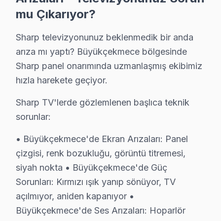
Büyükçekmece'de Sharp LED TV sahiplerine sunduğum
mu Çıkarıyor?
IGZO/VA Panel ve Ekran Onarımı: Renk bozulması, pikse
Kart Düzeyinde Tamir: Ana kart, güç kartı ve T-Con k
Sharp televizyonunuz beklenmedik bir anda
arıza mı yaptı? Büyükçekmece bölgesinde
Smart görüntüleme sistemi Platform Sorunları: AQUOS 
Sharp panel onarımında uzmanlaşmış ekibimiz
Port ve Bağlantı Tamiri: HDMI, USB ve optik ses çıkış
hızla harekete geçiyor.
» Büyükçekmece genelinde mobil servis ekibimizle yer
Sharp TV'lerde gözlemlenen başlıca teknik
Sharp Servisi Garanti ve Sonrası Destek
sorunlar:
Büyükçekmece Sharp TV Servis Garanti Belgesi - 1 Yıl Parça 
• Büyükçekmece'de Ekran Arızaları: Panel
Büyükçekmece Sharp ekran tamir garantisi: 15 yıldır
çizgisi, renk bozukluğu, görüntü titremesi,
Sharp işçilik garantisi: Büyükçekmece'de 6 ay — aynı
siyah nokta • Büyükçekmece'de Güç
Sharp parça güvencesi: Büyükçekmece servisimizde ori
Sorunları: Kırmızı ışık yanıp sönüyor, TV
Sharp'a özgü Optik ses çıkışı arızası arızası dahil tüm
açılmıyor, aniden kapanıyor •
Yazılı taahhüt: Her Büyükçekmece bu TV servis işlemin
Büyükçekmece'de Ses Arızaları: Hoparlör