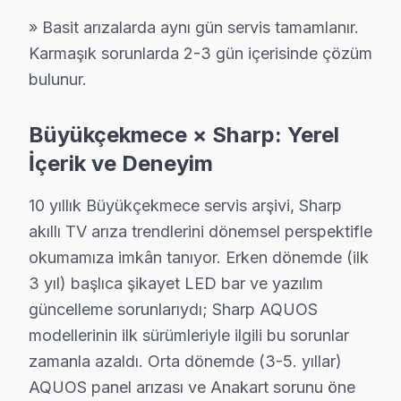
· Büyükçekmece'de
445+
Sharp TV tamiri
» Basit arızalarda aynı gün servis tamamlanır.
· Müşteri memnuniyeti
%97
Karmaşık sorunlarda 2-3 gün içerisinde çözüm
· Ortalama tamir süresi:
1–2 iş günü
· Tüm işlemler
2 yıl garantili
bulunur.
Büyükçekmece × Sharp: Yerel
Bu sayfayla ilgili hizmet sayfaları:
İçerik ve Deneyim
↑ Sharp Servis Ana Sayfası
10 yıllık Büyükçekmece servis arşivi, Sharp
↑ Büyükçekmece TV Servis Merkezi
akıllı TV arıza trendlerini dönemsel perspektifle
okumamıza imkân tanıyor. Erken dönemde (ilk
3 yıl) başlıca şikayet LED bar ve yazılım
güncelleme sorunlarıydı; Sharp AQUOS
Büyükçekmece Yakın İlçelerde Sharp Servisi
modellerinin ilk sürümleriyle ilgili bu sorunlar
· Arnavutköy Sharp
· Avcılar Sharp
zamanla azaldı. Orta dönemde (3-5. yıllar)
AQUOS panel arızası ve Anakart sorunu öne
· Bağcılar Sharp
· Bahçelievler Sharp