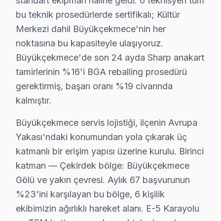
standart ekipman haline geldi. 6 teknisyen tüm
bu teknik prosedürlerde sertifikalı; Kültür
Neden Büyükçekmece'de Sharp teknik desteği
Merkezi dahil Büyükçekmece'nin her
Büyükçekmece Sharp TV Ekran Anakart Profesyonel Servis v
noktasına bu kapasiteyle ulaşıyoruz.
Büyükçekmece'da Sharp panel'niz bozulduğunda aklını
Büyükçekmece'de son 24 ayda Sharp anakart
tamirlerinin %16'i BGA reballing prosedürü
• Büyükçekmece'de 25+ sertifikalı teknisyen Sharp akı
gerektirmiş, başarı oranı %19 civarında
• Büyükçekmece'de sadece orijinal parça kullanıyoruz
kalmıştır.
• Chip-level düzeltme için osiloskop, ESR ve termal g
Asıl mesele şu:, Büyükçekmece Gölü, Kumburgaz Plajı, 
Büyükçekmece servis lojistiği, ilçenin Avrupa
Yakası'ndaki konumundan yola çıkarak üç
Büyükçekmece Bölgesi ve Sharp TV Desteği
katmanlı bir erişim yapısı üzerine kurulu. Birinci
İstanbul Avrupa Yakası içinde yer alan Büyükçekmece, 
katman — Çekirdek bölge: Büyükçekmece
Gölü ve yakın çevresi. Aylık 67 başvurunun
Sharp TV'lerde Sık Görülen Arızalar
%23'ini karşılayan bu bölge, 6 kişilik
Sharp televizyonlar kaliteli yapısıyla öne çıksa da bel
ekibimizin ağırlıklı hareket alanı. E-5 Karayolu