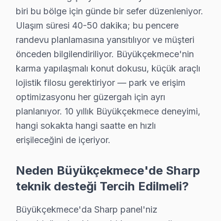
biri bu bölge için günde bir sefer düzenleniyor.
Chip-level onarım kapasitemizle Büyükçekmece'deki Shar
Ulaşım süresi 40-50 dakika; bu pencere
randevu planlamasına yansıtılıyor ve müşteri
Sharp TV Teknik Rehberi: Panel, Teşhis ve Ona
önceden bilgilendiriliyor. Büyükçekmece'nin
Büyükçekmece'de Sharp televizyon panel altyapısı ha
karma yapılaşmalı konut dokusu, küçük araçlı
Büyükçekmece'de sharp, dünyanın önde gelen LCD panel 
lojistik filosu gerektiriyor — park ve erişim
Büyükçekmece bölgesinde işlemci ve yazılım tarafı da 
optimizasyonu her güzergah için ayrı
Büyükçekmece'de sharp'ın Aquos Vision Engine görüntü 
planlanıyor. 10 yıllık Büyükçekmece deneyimi,
Büyükçekmece servisimizde Sharp tamiri sırasında dikka
hangi sokakta hangi saatte en hızlı
1. Büyükçekmece'de IGZO panel arızasında çoğunlukla 
erişileceğini de içeriyor.
2. Büyükçekmece'de Sharp panel değişimi maliyeti yüks
Neden Büyükçekmece'de Sharp
3. Büyükçekmece'de Quattron renk bozulmasında önce p
teknik desteği Tercih Edilmeli?
4. Büyükçekmece'de 8K downscaling çipi arızasında 4K g
5. Büyükçekmece'de Android akıllı TV update başarısı
Büyükçekmece'da Sharp panel'niz
Büyükçekmece bu cihaz Onarım Fiyat Rehberi (2025):