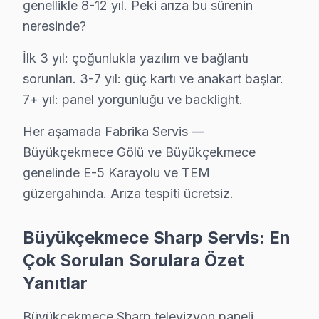
genellikle 8-12 yıl. Peki arıza bu sürenin
Pınartepe semtindeki Sharp TV sorunları için kapıya kadar 
neresinde?
Pınartepe Sharp Anakart Tamiri →
İlk 3 yıl: çoğunlukla yazılım ve bağlantı
Sırtköy Sharp Servis
sorunları. 3-7 yıl: güç kartı ve anakart başlar.
Sırtköy bölgesindeki Sharp kullanıcıları için haftanın 7 gün
7+ yıl: panel yorgunluğu ve backlight.
Sharp Servis Merkezi →
Her aşamada Fabrika Servis —
Türkoba Sharp Servis
Büyükçekmece Gölü ve Büyükçekmece
Türkoba'deki Sharp TV kullanıcılarına ikinci el cihaz alırken
genelinde E-5 Karayolu ve TEM
Türkoba Sharp Açılmıyor Arıza →
güzergahında. Arıza tespiti ücretsiz.
Ulus Sharp Servis
Büyükçekmece genelinde Ulus bölgesinde Sharp TV kullanıcıl
Büyükçekmece Sharp Servis: En
Sharp Ekran Değişimi →
Çok Sorulan Sorulara Özet
Yanıtlar
Yenimahalle Sharp Servis
Büyükçekmece genelinde Yenimahalle bölgesinde Sharp TV kul
Büyükçekmece Sharp televizyon paneli