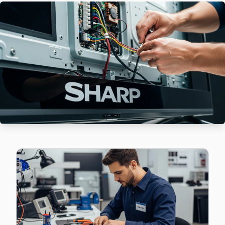
Sharp TV Batıköy adresinde firmware güncellemesi sonrası 
Sharp Ekran Değişimi →
Celaliye Sharp Servis
Celaliye mahallesi Sharp TV servisi için ön değerlendirme 
Celaliye Sharp Açılmıyor Arıza →
Cumhuriyet Sharp Servis
Cumhuriyet bölgesindeki Sharp kullanıcıları için haftanın 7
Sharp Servis Merkezi →
Çakmaklı Sharp Servis
Sharp marka TV'niz Çakmaklı'de çalışmıyorsa teknik ekibimi
Çakmaklı Sharp Açılmıyor Arıza →
Dizdariye Sharp Servis
Büyükçekmece'da Dizdariye mahallesi için Sharp TV fiyat tekl