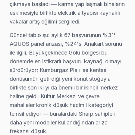
çıkmaya başladı — karma yapılaşmalı binaların
eskimesiyle birlikte elektrik altyapısı kaynaklı
· Bakırköy Sharp
· Başakşehir Sharp
vakalar artış eğilimi sergiledi.
· Bayrampaşa Sharp
· Beşiktaş Sharp
Güncel tablo şu: aylık 67 başvurunun %31'i
AQUOS panel arızası, %24'si Anakart sorunu
ile ilgili. Büyükçekmece Gölü bölgesi bu
Büyükçekmece Diğer Marka Servisleri
dönemde en istikrarlı başvuru kaynağı olmayı
· Büyükçekmece Sony
· Büyükçekmece Philips
sürdürüyor; Kumburgaz Plajı ise kentsel
dönüşümün getirdiği yeni konut stoğuyla
· Büyükçekmece Hi-Level
· Büyükçekmece iFFALCON
birlikte son iki yılda önemli bir ikincil merkez
haline geldi. Kültür Merkezi ve çevre
· Büyükçekmece Samsung
· Büyükçekmece LG
mahalleler kronik düşük hacimli kategoriyi
temsil ediyor — buralardaki Sharp sahipleri
· Büyükçekmece Panasonic
· Büyükçekmece Toshiba
daha yeni modeller kullandığından arıza
frekansı düşük.