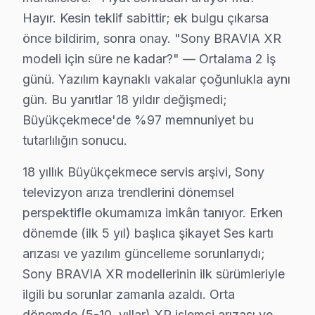
Ama değer hesabı yalnızca ilk satın alma fiyatıyla bi
Hayır. Kesin teklif sabittir; ek bulgu çıkarsa
orta gelirli profilli Büyükçekmece'de müşterilerimiz 
önce bildirim, sonra onay. "Sony BRAVIA XR
Büyükçekmece'deki iklim koşulları ile Sony TV arıza sı
modeli için süre ne kadar?" — Ortalama 2 iş
Sıcaklık-arıza ilişkisinde ise iki kritik eşik var. 28
günü. Yazılım kaynaklı vakalar çoğunlukla aynı
Büyükçekmece'de bu iklim-arıza korelasyonu stok planl
gün. Bu yanıtlar 18 yıldır değişmedi;
Sony OLED panel teknolojisinin Büyükçekmece koşulların
Büyükçekmece'de %97 memnuniyet bu
Güç yönetimi devresi ikinci kritik noktayı oluşturuyo
tutarlılığın sonucu.
Sony Full Array panel mimarisinde ise piksel matris sü
18 yıllık Büyükçekmece servis arşivi, Sony
Büyükçekmece'de Sony servisi seçmeden önce sorulması 
televizyon arıza trendlerini dönemsel
"Sony OLED için orijinal parça mı kullanıyorsunuz?" — E
perspektifle okumamıza imkân tanıyor. Erken
"Büyükçekmece'nin her mahallesine geliyor musunuz?" 
dönemde (ilk 5 yıl) başlıca şikayet Ses kartı
18 yıllık Büyükçekmece servis arşivi, Sony televizyon a
arızası ve yazılım güncelleme sorunlarıydı;
Güncel tablo şu: aylık 63 başvurunun %43'i XR işlemci 
Sony BRAVIA XR modellerinin ilk sürümleriyle
ilgili bu sorunlar zamanla azaldı. Orta
Memnuniyet verisi yıllar içinde bir iyileşme hikayesi an
dönemde (5-10. yıllar) XR işlemci arızası ve