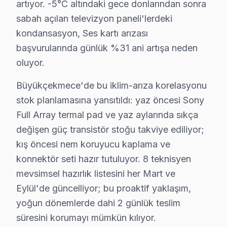
artıyor. -5°C altındaki gece donlarından sonra
Pınartepe Mahallesi'nde, Sony TV tamiri için tercih ede
sabah açılan televizyon paneli'lerdeki
Sırtköy'de Sony TV Servisi
kondansasyon, Ses kartı arızası
başvurularında günlük %31 ani artışa neden
Sırtköy Mahallesi'nde Sony cihaz tamirine başvururken,
oluyor.
Türkoba'da Sony TV Servisi
Büyükçekmece'de bu iklim-arıza korelasyonu
Türkoba Mahallesi'nde Sony televizyon tamiri yapacak on
stok planlamasına yansıtıldı: yaz öncesi Sony
Ulus'ta Sony TV Servisi
Full Array termal pad ve yaz aylarında sıkça
değişen güç transistör stoğu takviye ediliyor;
Ulus Mahallesi'nde Sony ekran tamiri sırasında, uygulana
kış öncesi nem koruyucu kaplama ve
Yenimahalle'de Sony TV Servisi
konnektör seti hazır tutuluyor. 8 teknisyen
Yenimahalle Mahallesi'nde Sony TV tamiri ararken, yerel
mevsimsel hazırlık listesini her Mart ve
Eylül'de güncelliyor; bu proaktif yaklaşım,
Yeşilbağlar'da Sony TV Servisi
yoğun dönemlerde dahi 2 günlük teslim
Yeşilbağlar Mahallesi'nde Sony TV tamiri arayışınızda, 
süresini korumayı mümkün kılıyor.