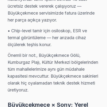
5.
Yazılım Sorunları
ücretsiz destek vererek çalışıyoruz —
Büyükçekmece servisimizde fatura üzerinde
Fiziksel Belirtisi: Uygulamaların çalışmaması veya günc
her parça açıkça yazıyor.
Neden: Yazılım güncellemeleri sırasında internet bağla
2025 Türkiye Fiyatı: Yazılım onarımı için ortalama ₺50
• Chip-level tamir için osiloskop, ESR ve
termal görüntüleme — her arızada cihaz
En Çok Etkilenen Modeller: XH80, A9G serileri.
ölçülerek teşhis konur.
Bu teknik sorunlar, Sony televizyonların bazı serilerinde b
Önemli bir not:, Büyükçekmece Gölü,
Büyükçekmece Mahallelerinde Sony Servis De
Kumburgaz Plajı, Kültür Merkezi bölgelerinden
tüm mahallelerimize aynı gün müdahale
19 Mayıs'ta Sony TV Servisi
kapasitesi mevcuttur. Büyükçekmece sakinleri
19 Mayıs Mahallesi'nde, genelde Sony televizyon’lerde g
olarak hiç oyalamadan teknik destek hizmeti
üretiyoruz.
Ahmediye'de Sony TV Servisi
Ahmediye Mahallesi, daha yeni konut projelerinin oluştu
Büyükçekmece × Sony: Yerel