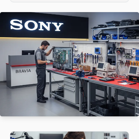
Batıköy mahallesi Sony TV servis hattımız günlük olarak bu 
Sony Servis Merkezi →
Celaliye Sony Servis
Büyükçekmece'nın Celaliye bölgesindeki Sony müşterilerimiz
Büyükçekmece Sony Servis →
Cumhuriyet Sony Servis
Cumhuriyet semtindeki Sony TV sorunları için kapıya kadar 
Büyükçekmece TV Servis Merkezi →
Çakmaklı Sony Servis
Büyükçekmece'da Çakmaklı bölgesindeki Sony kullanıcılarına
Çakmaklı Sony Açılmıyor Arıza →
Dizdariye Sony Servis
Dizdariye'de Sony TV güç kartı kondansatör şişmesi en yaygın