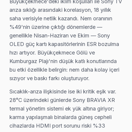
Büyükçekmece'deki iklim koşulları ile Sony TV
Kamiloba'da Sony TV Servisi
arıza sıklığı arasındaki korelasyon, 18 yıllık
Kamiloba Mahallesi'nde, Sony ekran bakım hizmeti alırk
saha verisiyle netlik kazandı. Nem oranının
%49'nin üzerine çıktığı dönemlerde —
Karaağaç'ta Sony TV Servisi
genellikle Nisan-Haziran ve Ekim — Sony
Karaağaç Mahallesi'nde Sony TV bakım hizmeti alırken, t
OLED güç kartı kapasitörlerinin ESR bozulma
hızı artıyor. Büyükçekmece Gölü ve
Kumburgaz'da Sony TV Servisi
Kumburgaz Plajı'nin düşük katlı konutlarında
Kumburgaz Mahallesi'nde Sony televizyon tamiri için ter
bu etki özellikle belirgin: nem daha kolay içeri
Mimarsinan'da Sony TV Servisi
sızıyor ve baskı farkı oluşturuyor.
Mimarsinan Mahallesi'nde Sony televizyon teknisyenleri 
Sıcaklık-arıza ilişkisinde ise iki kritik eşik var.
28°C üzerindeki günlerde Sony BRAVIA XR
Muratbey'de Sony TV Servisi
termal yönetim sistemi ek yük altına giriyor;
Muratbey Mahallesi'nde Sony TV tamiri ararken, yerel ta
karma yapılaşmalı binalarda güneş cepheli
cihazlarda HDMI port sorunu riski %33
Pınartepe'de Sony TV Servisi