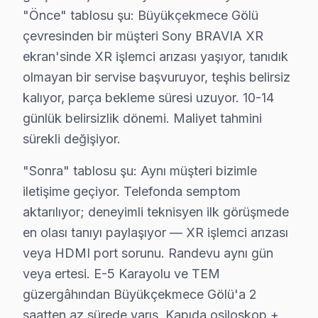
3. Büyükçekmece'de XR işlemci reballing için 260-270°C p
"Önce" tablosu şu: Büyükçekmece Gölü
4. Büyükçekmece'de Sony Android panel'lerde fabrika 
çevresinden bir müşteri Sony BRAVIA XR
ekran'sinde XR işlemci arızası yaşıyor, tanıdık
5. Büyükçekmece'de bu cihaz OLED burn-in kontrolü: P
olmayan bir servise başvuruyor, teşhis belirsiz
Büyükçekmece bu marka Onarım Fiyat Rehberi (2025)
kalıyor, parça bekleme süresi uzuyor. 10-14
• Büyükçekmece'de panel değişimi: 4.500 – 11.000 TL
günlük belirsizlik dönemi. Maliyet tahmini
• Büyükçekmece'de anakart tamiri: 1.200 – 3.500 TL
sürekli değişiyor.
• Büyükçekmece'de güç kartı tamiri: 600 – 1.800 TL
• Büyükçekmece'de LED backlight değişimi: 500 – 1.4
"Sonra" tablosu şu: Aynı müşteri bizimle
iletişime geçiyor. Telefonda semptom
Büyükçekmece'de fiyatlar model, boyut ve arıza türüne 
aktarılıyor; deneyimli teknisyen ilk görüşmede
Sony TV Teknik Profil ve Servis Rehberi
en olası tanıyı paylaşıyor — XR işlemci arızası
veya HDMI port sorunu. Randevu aynı gün
Büyükçekmece'de Sony Panel Teknolojisi: Kapsamlı Te
veya ertesi. E-5 Karayolu ve TEM
Büyükçekmece'de sony, LED TV üretiminde kendi panel 
güzergâhından Büyükçekmece Gölü'a 2
Büyükçekmece Servisinde Sony İşlemci ve Yazılım Mim
saatten az sürede varış. Kapıda osiloskop +