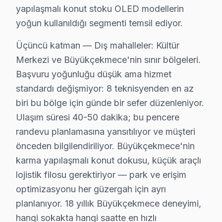
• Bağlantı: HDMI/USB port arızası, Bluetooth ve Wi-Fi
yapılaşmalı konut stoku OLED modellerin
• Kapasitör ve SMD: Şişmiş kapasitör değişimi, smd bil
yoğun kullanıldığı segmenti temsil ediyor.
Büyükçekmece'de Sony TV tamiri için ücretsiz arıza tespi
Üçüncü katman — Dış mahalleler: Kültür
Büyükçekmece Sony TV Teknik Destek Kaps
Merkezi ve Büyükçekmece'nin sınır bölgeleri.
Başvuru yoğunluğu düşük ama hizmet
Büyükçekmece'de Sony ekran sahiplerine sunduğumuz
standardı değişmiyor: 8 teknisyenden en az
OLED/Full Array Panel ve Ekran Onarımı: Renk bozulmas
biri bu bölge için günde bir sefer düzenleniyor.
Kart Düzeyinde Tamir: Ana kart, güç kartı ve T-Con k
Ulaşım süresi 40-50 dakika; bu pencere
Smart televizyon ünitesi Platform Sorunları: BRAVIA 
randevu planlamasına yansıtılıyor ve müşteri
Port ve Bağlantı Tamiri: HDMI, USB ve optik ses çıkış
önceden bilgilendiriliyor. Büyükçekmece'nin
» Büyükçekmece genelinde mobil servis ekibimizle yer
karma yapılaşmalı konut dokusu, küçük araçlı
lojistik filosu gerektiriyor — park ve erişim
Sony Servisi Garanti ve Sonrası Destek
optimizasyonu her güzergah için ayrı
Büyükçekmece Sony TV Servis Garanti Belgesi - 1 Yıl Parça G
planlanıyor. 18 yıllık Büyükçekmece deneyimi,
Büyükçekmece'de Sony akıllı TV tamirinde garanti polit
hangi sokakta hangi saatte en hızlı