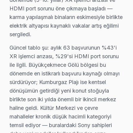
Büyükçekmece'de bu cihaz servisimizle tanışmadan önce
HDMI port sorunu öne çıkmaya başladı —
"Sonra" tablosu şu: Aynı müşteri bizimle iletişime ge
karma yapılaşmalı binaların eskimesiyle birlikte
Kumburgaz Plajı mahallesindeki başka bir müşteri HDMI 
elektrik altyapısı kaynaklı vakalar artış eğilimi
Büyükçekmece servis lojistiği, ilçenin Avrupa Yakası'
sergiledi.
İkinci katman — Orta kuşak: Kumburgaz Plajı ve bağla
Güncel tablo şu: aylık 63 başvurunun %43'i
Üçüncü katman — Dış mahalleler: Kültür Merkezi ve Büy
XR işlemci arızası, %29'si HDMI port sorunu
Büyükçekmece Mahalle Bazlı Sony TV Servis
ile ilgili. Büyükçekmece Gölü bölgesi bu
dönemde en istikrarlı başvuru kaynağı olmayı
Büyükçekmece genelinde Sony panel teknik servis hiz
sürdürüyor; Kumburgaz Plajı ise kentsel
19 Mayıs, Ahmediye, Alkent 2000, Atatürk, Bahçelievl
dönüşümün getirdiği yeni konut stoğuyla
Çakmaklı, Dizdariye, Fatih, Güzelce, Hürriyet, Kam
birlikte son iki yılda önemli bir ikincil merkez
Mimarsinan, Muratbey, Pınartepe, Sırtköy, Türkoba, U
haline geldi. Kültür Merkezi ve çevre
mahalleler kronik düşük hacimli kategoriyi
Sony TV'lerde Sık Görülen Arızalar
temsil ediyor — buralardaki Sony sahipleri
Büyükçekmece'de Sony BRAVIA XR teknolojisini kullana