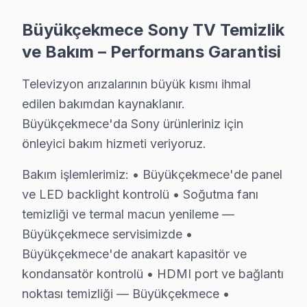
· Büyükçekmece'de
570+
Sony TV tamiri
· Müşteri memnuniyeti
%98
Büyükçekmece Sony TV Temizlik
· Ortalama tamir süresi:
2–3 iş günü
ve Bakım – Performans Garantisi
· Tüm işlemler
2 yıl garantili
Televizyon arızalarının büyük kısmı ihmal
edilen bakımdan kaynaklanır.
Bu sayfayla ilgili hizmet sayfaları:
Büyükçekmece'da Sony ürünleriniz için
↑ Sony Servis Ana Sayfası
önleyici bakım hizmeti veriyoruz.
↑ Büyükçekmece TV Servis Merkezi
Bakım işlemlerimiz: • Büyükçekmece'de panel
ve LED backlight kontrolü • Soğutma fanı
temizliği ve termal macun yenileme —
Büyükçekmece servisimizde •
Büyükçekmece Yakın İlçelerde Sony Servisi
Büyükçekmece'de anakart kapasitör ve
· Arnavutköy Sony
· Avcılar Sony
kondansatör kontrolü • HDMI port ve bağlantı
noktası temizliği — Büyükçekmece •
· Bağcılar Sony
· Bahçelievler Sony