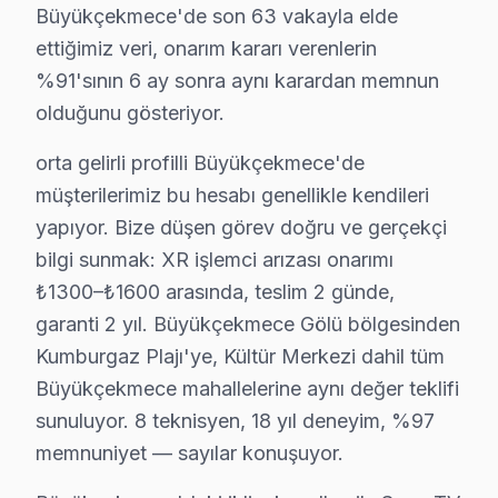
Cumhuriyet Mahallesi, genelde eski binaların yer aldığı 
Büyükçekmece'de son 63 vakayla elde
ettiğimiz veri, onarım kararı verenlerin
Çakmaklı'da Sony TV Servisi
%91'sının 6 ay sonra aynı karardan memnun
Çakmaklı Mahallesi, hem eski hem de yeni konutların bul
olduğunu gösteriyor.
Dizdariye'de Sony TV Servisi
orta gelirli profilli Büyükçekmece'de
Dizdariye Mahallesi, Sony televizyonunuz kullanıcıları 
müşterilerimiz bu hesabı genellikle kendileri
yapıyor. Bize düşen görev doğru ve gerçekçi
Fatih'te Sony TV Servisi
bilgi sunmak: XR işlemci arızası onarımı
Fatih Mahallesi'nde, Sony ekran'lerde sıkça rastlanan bi
₺1300–₺1600 arasında, teslim 2 günde,
garanti 2 yıl. Büyükçekmece Gölü bölgesinden
Güzelce'de Sony TV Servisi
Kumburgaz Plajı'ye, Kültür Merkezi dahil tüm
Güzelce Mahallesi, Sony televizyonunuz kullanıcıları içi
Büyükçekmece mahallelerine aynı değer teklifi
sunuluyor. 8 teknisyen, 18 yıl deneyim, %97
Hürriyet'te Sony TV Servisi
memnuniyet — sayılar konuşuyor.
Hürriyet Mahallesi'nde, Sony televizyon tamiri konusunda