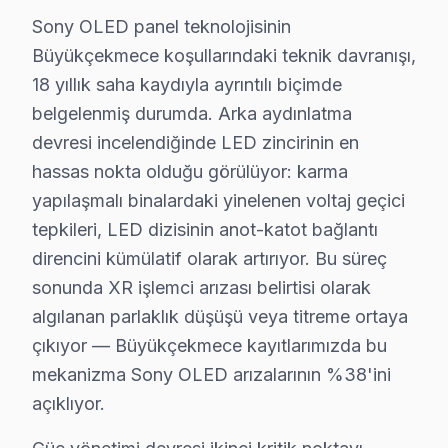
Sony OLED panel teknolojisinin
Sony Tamir Sürecinde Şeffaflık
Büyükçekmece koşullarındaki teknik davranışı,
Sony TV tamir fiyatları, Büyükçekmece bölgesinde 2025 yı
18 yıllık saha kaydıyla ayrıntılı biçimde
Anakart tamiri ise model serisine göre değişiklik göste
belgelenmiş durumda. Arka aydınlatma
Yazılım ya da firmware güncellemeleri ise genellikle da
devresi incelendiğinde LED zincirinin en
hassas nokta olduğu görülüyor: karma
Büyükçekmece Müşterilerinin Sony Servis De
yapılaşmalı binalardaki yinelenen voltaj geçici
Geçtiğimiz hafta, Büyükçekmece’deki bir müşterim, Sony
tepkileri, LED dizisinin anot-katot bağlantı
direncini kümülatif olarak artırıyor. Bu süreç
Fabrika teknik destek olarak, bu tür durumlarda müşter
sonunda XR işlemci arızası belirtisi olarak
Sonuç olarak, Fabrika Servis’in sağladığı şeffaf ileti
algılanan parlaklık düşüşü veya titreme ortaya
çıkıyor — Büyükçekmece kayıtlarımızda bu
Büyükçekmece Sony servis - TV Tamiri
mekanizma Sony OLED arızalarının %38'ini
Sony görüntüleme sistemi Büyükçekmece'da bozuldu? B
açıklıyor.
Büyükçekmece'da Sony TV Askı Sistemi Kurul