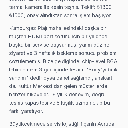
Büyükçekmece'de cognitive Processor XR, Sony'nin 202
termal kamera ile kesin teşhis. Teklif: ₺1300–
Büyükçekmece'de Sony Yazılım Platformu
₺1600; onay alındıktan sonra işlem başlıyor.
Büyükçekmece'de google görüntüleme sistemi (2021+) v
Kumburgaz Plajı mahallesindeki başka bir
Büyükçekmece Servisimizde Sony Teşhis Yaklaşımı
müşteri HDMI port sorunu için bir yıl önce
Büyükçekmece'de sony ekran arıza tespitinde İlk olara
başka bir servise başvurmuş; yarım düzine
Büyükçekmece'de Sony Servisinde Öne Çıkan Teknik 
ziyaret ve 3 haftalık bekleme sonucu problemi
1. Büyükçekmece'de HDMI port tamirinde orijinal Molex
çözülememiş. Bize geldiğinde: chip-level BGA
2. Büyükçekmece'de Acoustic Surface Audio+ panellerin
lehimleme + 3 gün içinde teslim. "Sony'yi bitik
3. Büyükçekmece'de XR işlemci reballing için 260-270°C p
sandım" dedi; oysa panel sağlamdı, anakart
4. Büyükçekmece'de Sony Android panel'lerde fabrika 
da. Kültür Merkezi'dan gelen müşterilerde
5. Büyükçekmece'de söz konusu model OLED burn-in ko
benzer hikayeler. 18 yıllık deneyim, doğru
teşhis kapasitesi ve 8 kişilik uzman ekip bu
Büyükçekmece Servisimizde En Sık Gelen Sony Model
farkı yaratıyor.
BRAVIA XR OLED A80K/A90K/A95K · BRAVIA XR LED X90K
Büyükçekmece Sony Onarım Maliyet Rehberi (2025-2
Büyükçekmece servis lojistiği, ilçenin Avrupa