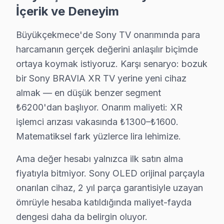
Alkent 2000'de Sony TV Servisi
İçerik ve Deneyim
Alkent 2000 Mahallesi, genellikle daha modern yapılarl
Büyükçekmece'de Sony TV onarımında para
Atatürk'te Sony TV Servisi
harcamanın gerçek değerini anlaşılır biçimde
ortaya koymak istiyoruz. Karşı senaryo: bozuk
Atatürk Mahallesi'nde, Sony ekran kullanıcıları, sıklık
bir Sony BRAVIA XR TV yerine yeni cihaz
Bahçelievler'de Sony TV Servisi
almak — en düşük benzer segment
Bahçelievler Mahallesi'nde yaşayan Sony panel sahiple
₺6200'dan başlıyor. Onarım maliyeti: XR
işlemci arızası vakasında ₺1300–₺1600.
Batıköy'de Sony TV Servisi
Matematiksel fark yüzlerce lira lehimize.
Batıköy Mahallesi'nde, Sony TV'lerde yaygın olarak rast
Ama değer hesabı yalnızca ilk satın alma
Celaliye'de Sony TV Servisi
fiyatıyla bitmiyor. Sony OLED orijinal parçayla
Celaliye Mahallesi sakinleri, çoğu zaman Sony ekran'lerde
onarılan cihaz, 2 yıl parça garantisiyle uzayan
ömrüyle hesaba katıldığında maliyet-fayda
Cumhuriyet'te Sony TV Servisi
dengesi daha da belirgin oluyor.