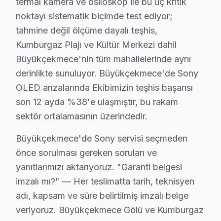
termal kamera ve osiloskop ile bu üç kritik
• Büyükçekmece'de anakart kapasitör ve kondansatör
noktayı sistematik biçimde test ediyor;
• HDMI port ve bağlantı noktası temizliği — Büyükç
tahmine değil ölçüme dayalı teşhis,
Kumburgaz Plajı ve Kültür Merkezi dahil
• Büyükçekmece'de yazılım ve firmware güncelleme 
Büyükçekmece'nin tüm mahallelerinde aynı
Yılda en az bir kez profesyonel bakım, Sony panel'ni
derinlikte sunuluyor. Büyükçekmece'de Sony
Büyükçekmece Sony Servis Hizmeti – Yerinde
OLED arızalarında Ekibimizin teşhis başarısı
son 12 ayda %38'e ulaşmıştır, bu rakam
Büyükçekmece'de aniden arızalanan Sony LED TV ürünle
sektör ortalamasının üzerindedir.
Büyükçekmece'de yerinde servis avantajları:
• Büyükçekmece'de randevu sonrası 1-2 saat içinde k
Büyükçekmece'de Sony servisi seçmeden
önce sorulması gereken soruları ve
• Büyükçekmece servisimizde tüm marka ve model u
yanıtlarımızı aktarıyoruz. "Garanti belgesi
• Büyükçekmece'de orijinal parça stok garantisi
imzalı mı?" — Her teslimatta tarih, teknisyen
• Büyükçekmece servisimizde servis sonrası test ve k
adı, kapsam ve süre belirtilmiş imzalı belge
• Büyükçekmece'de fatura ve resmi garanti belgesi
veriyoruz. Büyükçekmece Gölü ve Kumburgaz
Büyükçekmece'da Sony yetkili servis kalitesinde hizmet