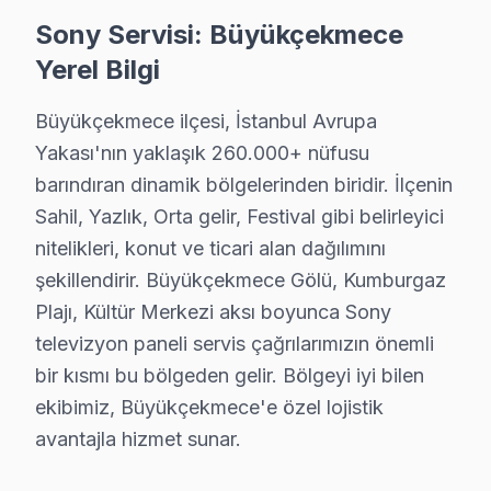
Büyükçekmece'den Sony Müşteri Hikayeleri
Sony Servisi: Büyükçekmece
"Bize Sony televizyonunuz'mizin ekranında bir sorun o
Yerel Bilgi
Bu diyalogdan, birçok müşteri gibi o kişinin de televi
Büyükçekmece ilçesi, İstanbul Avrupa
Sony ekran modellerinin bu bölgede genellikle 43 inçte
Yakası'nın yaklaşık 260.000+ nüfusu
Sony Arızaları: Sahadan Gerçek Vakalar
barındıran dinamik bölgelerinden biridir. İlçenin
Sahil, Yazlık, Orta gelir, Festival gibi belirleyici
Büyükçekmece bölgesinden gelen Sony televizyonunuz a
nitelikleri, konut ve ticari alan dağılımını
1.
Ekranda Renk Kayması
şekillendirir. Büyükçekmece Gölü, Kumburgaz
Fiziksel Belirtisi: Ekranda belirgin renk kaymaları, ba
Plajı, Kültür Merkezi aksı boyunca Sony
Neden: Bu sorun genellikle panelin fabrikasyon hatasın
televizyon paneli servis çağrılarımızın önemli
2025 Türkiye Fiyatı: Panel değişimi için maliyet yaklaşı
bir kısmı bu bölgeden gelir. Bölgeyi iyi bilen
ekibimiz, Büyükçekmece'e özel lojistik
En Çok Etkilenen Modeller: XG85, XF85 serileri.
avantajla hizmet sunar.
2.
Güç Kartı Arızası
Fiziksel Belirtisi: televizyon açıldığında, ekran karar