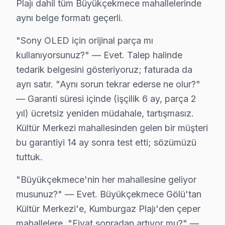
Plajı dahil tüm Büyükçekmece mahallelerinde
aynı belge formatı geçerli.
Sony Servisi: Büyükçekmece Yerel Bilgi
Büyükçekmece ilçesi, İstanbul Avrupa Yakası'nın yaklaşı
"Sony OLED için orijinal parça mı
kullanıyorsunuz?" — Evet. Talep halinde
Neden Büyükçekmece'de Sony teknik desteği 
tedarik belgesini gösteriyoruz; faturada da
ayrı satır. "Aynı sorun tekrar ederse ne olur?"
Büyükçekmece Sony TV Ekran Anakart Profesyonel Servis ve
— Garanti süresi içinde (işçilik 6 ay, parça 2
Büyükçekmece'da Sony ekran'niz bozulduğunda aklınız
yıl) ücretsiz yeniden müdahale, tartışmasız.
• Büyükçekmece'de 25+ sertifikalı teknisyen Sony tele
Kültür Merkezi mahallesinden gelen bir müşteri
• Büyükçekmece'de sadece orijinal parça kullanıyoruz
bu garantiyi 14 ay sonra test etti; sözümüzü
• Chip-level tamir için osiloskop, ESR ve termal görü
tuttuk.
Önemli bir not:, Büyükçekmece Gölü, Kumburgaz Plajı,
"Büyükçekmece'nin her mahallesine geliyor
Büyükçekmece × Sony: Yerel İçerik ve Deney
musunuz?" — Evet. Büyükçekmece Gölü'tan
Kültür Merkezi'e, Kumburgaz Plajı'den çeper
Büyükçekmece'de Sony TV onarımında para harcamanın 
mahallelere. "Fiyat sonradan artıyor mu?" —