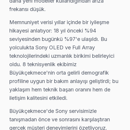
daha yeni modeller kullandığından arıza
▸ XR işlemci arızası: Büyükçekmece'de Sony'ın OLED p
frekansı düşük.
▸ HDMI port sorunu: Büyükçekmece servisimizde OLED 
Memnuniyet verisi yıllar içinde bir iyileşme
▸ Ses kartı arızası: BGA yeniden lehimleme veya bileş
hikayesi anlatıyor: 18 yıl önceki %94
▸ Panel kararması: Büyükçekmece'de daha az bilinen a
seviyesinden bugünkü %97'e ulaşıldı. Bu
Büyükçekmece'de hangi belirtiyle gelirseniz gelin — teş
yolculukta Sony OLED ve Full Array
teknolojilerindeki uzmanlık birikimi belirleyici
Sony TV Teknik Rehberi: Panel, Teşhis ve Onar
oldu. 8 teknisyenlik ekibimiz
Büyükçekmece'de Sony ekran panel altyapısı hakkında
Büyükçekmece'nin orta gelirli demografik
Büyükçekmece'de sony, televizyon ünitesi üretiminde k
profiline uygun bir bakım anlayışı geliştirdi; bu
Büyükçekmece bölgesinde işlemci ve yazılım tarafı da 
yaklaşım hem teknik başarı oranını hem de
Büyükçekmece'de cognitive Processor XR, Sony'nin 2021
iletişim kalitesini etkiledi.
Büyükçekmece servisimizde Sony tamiri sırasında dikkat
Büyükçekmece'de Sony servisimizle
1. Büyükçekmece'de HDMI port tamirinde orijinal Molex
tanışmadan önce ve sonrasını karşılaştıran
2. Büyükçekmece'de Acoustic Surface Audio+ panellerin
gerçek müşteri deneyimlerini özetliyoruz.