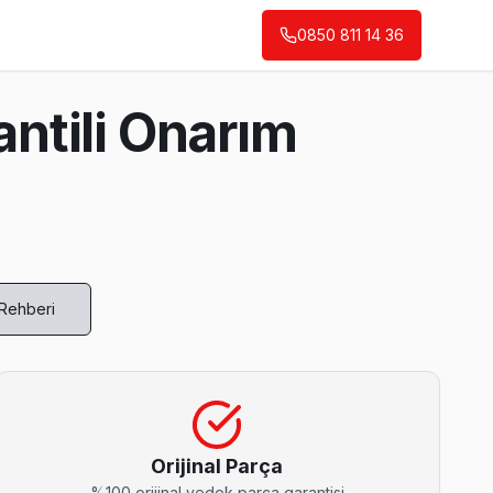
0850 811 14 36
ntili Onarım
 Rehberi
odaklı servis anlayışımız bu.
Orijinal Parça
%100 orijinal yedek parça garantisi