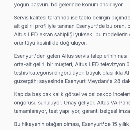
yoğun başvuru bölgelerinde konumlandırılıyor.
Örnek Altus Servis
Örnek'de Altus TV ses ama görüntü yok sorununu genellikle ba
Servis kalitesi tarafında ise tablo belirgin biçim
Altus Servis Merkezi →
alt gelirli profiliyle tanınan Esenyurt'de bu ora
Altus LED ekran sahipliği yüksek; bu modellerin ort
Pınar Altus Servis
örüntüyü kesinlikle doğruluyor.
Pınar mahallesi Altus TV servisinde şeffaf çalışıyoruz: hangi p
Pınar Altus Açılmıyor Arıza →
Esenyurt'den gelen Altus servis taleplerinin nas
orta-alt gelirli bir müşteri, Altus LED televizyon
Piri Reis Altus Servis
teşhis kategorisi öngörülüyor: büyük olasılıkla
Piri Reis'de Altus TV ekranında çizgi, donma ya da ses sorunları
güzergâhı sayesinde Esenyurt Meydanı'a 28 daki
Altus Servis Merkezi →
Kapıda beş dakikalık görsel ve osiloskop incelemes
Saadetdere Altus Servis
öngörüsü sunuluyor. Onay geliyor. Altus VA Pane
Saadetdere sakinlerine özel: Altus TV tamirinde parça değişimi
tamamlanıyor, test yapılıyor, garanti belgesi imza
Saadetdere Altus Açılmıyor Arıza →
Bu hikayenin olağan olması, Esenyurt'de 15 yıllı
Selahaddin Eyyubi Altus Servis