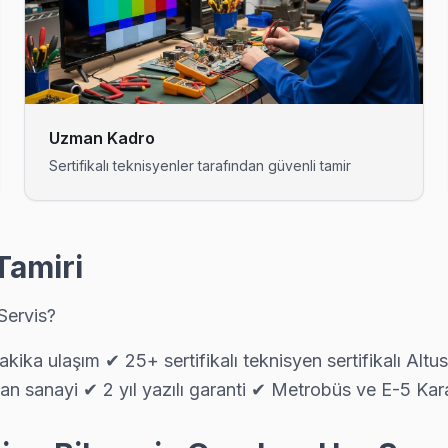
V tamir sonrası kalite kontrolü yapıyoruz: 48 saatlik izleme, sorun çık
onuyorsa bu bilinen bir yazılım sorunu. Teknik ekibimiz Balıkyolu'e
Uzman Kadro
Sertifikalı teknisyenler tarafından güvenli tamir
 tercih ediyor: şeffaf fiyat, yazılı garanti, aynı gün servis. Esenyurt bö
Tamiri
Servis?
arızalardan biri. Değişim için orijinal Türkiye distribütör parçası kul
ka ulaşım ✔ 25+ sertifikalı teknisyen sertifikalı Altus
an sanayi ✔ 2 yıl yazılı garanti ✔ Metrobüs ve E-5 Ka
etsiz, yazılı fiyat, onay sonrası iş — Esenyurt'da müşteri memnuniyeti o