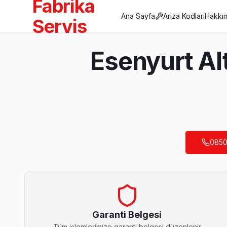
Fabrika
Ana Sayfa
Arıza Kodları
Hakkı
Servis
Anasayfa
Esenyurt Al
/
Esenyurt
/
Altus
Son Güncelleme:
Ağustos 2026
0850
Esenyurt'da Mahalle Mahalle Altus TV Servis
Akçaburgaz Altus Servis
Akçaburgaz sakinleri için Altus TV tamir hizmetimiz: teşhis ücr
Akçaburgaz Altus Açılmıyor Arıza →
Garanti Belgesi
Tüm işlemlerimize garanti belgesi düzenlenir