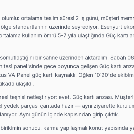
cklight led şeridi veya LVDS kablo arızası oluşturuyor. Esenyurt ek
de olumlu: ortalama teslim süresi 2 iş günü, müşteri mem
n, bölge standartlarının üzerinde seyrediyor. Esenyurt e
alama kullanım ömrü 5-7 yıla ulaştığında Güç kartı arızası
arçanın değiştiğini, maliyet dağılımını ve garanti kapsamını müşteri ö
ıl somutlaştığını bir sahne üzerinden aktaralım. Sabah
 ünitesi panel'sinde gece boyunca gelişen Güç kartı arıza
 Altus VA Panel güç kartı kaynaklı. Öğlen 10:20'de eki
 için Esenyurt servisimizi arayın — aynı gün ön teşhis, yazılı fiyat tek
kada ulaşıldı.
i teşhisi netleştiriyor: evet, Güç kartı arızası. Müşter
l yedek parçası çantada hazır — aynı ziyarette kurulu
 yapılmadan önce maliyet onayınız alınıyor. Esenyurt servisimiz sürpr
lanıyor. Aynı günün içinde kapısından girip çıktık.
k birikimin sonucu. karma yapılaşmalı konut yapısında y