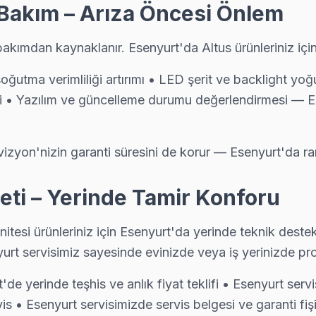
 Bakım – Arıza Öncesi Önlem
ılaştığımız bir sorun. Orijinal T-Con ile değişim yapıyoruz, renk boz
bakımdan kaynaklanır. Esenyurt'da Altus ürünleriniz içi
soğutma verimliliği artırımı • LED şerit ve backlight y
• Yazılım ve güncelleme durumu değerlendirmesi — Es
 önce yazılım güncelleme ve ağ modülü testini yapıyoruz; parça deği
vizyon'nizin garanti süresini de korur — Esenyurt'da ra
ada kapınızda: araç takip sistemimiz sayesinde ekibin konumunu anlık
eti – Yerinde Tamir Konforu
nitesi ürünleriniz için Esenyurt'da yerinde teknik dest
yurt servisimiz sayesinde evinizde veya iş yerinizde pr
cklight led şeridi veya LVDS kablo arızası oluşturuyor. Esenyurt eki
t'de yerinde teşhis ve anlık fiyat teklifi • Esenyurt s
vis • Esenyurt servisimizde servis belgesi ve garanti fiş