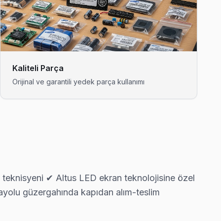
arsa ücretsiz ikinci ziyaret.
 gelerek fabrika reset ve yeniden yükleme yapıyor.
Kaliteli Parça
Orijinal ve garantili yedek parça kullanımı
lgesinde 6 ay işçilik garantisi.
lanıyoruz.
 teknisyeni ✔ Altus LED ekran teknolojisine özel
rayolu güzergahında kapıdan alım-teslim
daklı servis anlayışımız bu.