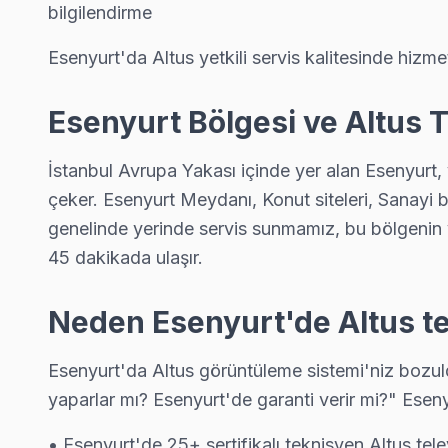
bilgilendirme
İstiklal semtindeki Altus TV sorunları için kapıya kadar servis
İstiklal Altus Açılmıyor Arıza →
Esenyurt'da Altus yetkili servis kalitesinde hizmet
Koza Altus Servis
Esenyurt Bölgesi ve Altus 
Koza semtindeki Altus TV sorunları için kapıya kadar servis. P
Koza Altus Anakart Tamiri →
İstanbul Avrupa Yakası içinde yer alan Esenyurt,
Mehmet Akif Ersoy Altus Servis
çeker. Esenyurt Meydanı, Konut siteleri, Sanayi bö
Mehmet Akif Ersoy'de Altus TV güç kartı kondansatör şişmesi en
genelinde yerinde servis sunmamız, bu bölgenin 
Altus Servis Merkezi →
45 dakikada ulaşır.
Mehterçeşme Altus Servis
Neden Esenyurt'de Altus te
Esenyurt'nın Mehterçeşme bölgesindeki Altus müşterilerimiz ta
Mehterçeşme Altus Açılmıyor Arıza →
Esenyurt'da Altus görüntüleme sistemi'niz bozuld
yaparlar mı? Esenyurt'de garanti verir mi?" Esen
Mevlana Altus Servis
Mevlana mahallesi Altus TV servisinde şeffaf çalışıyoruz: hang
• Esenyurt'de 25+ sertifikalı teknisyen Altus tel