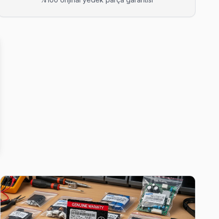
 önünde anlatıyoruz. Esenyurt standartlarımız bu.
run çıkarsa ücretsiz ikinci ziyaret.
fi.