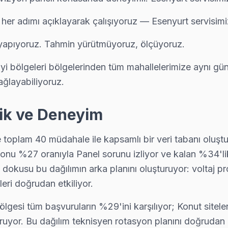
. her adımı açıklayarak çalışıyoruz — Esenyurt servisim
s yapıyoruz. Tahmin yürütmüyoruz, ölçüyoruz.
onrası en çok ne soruyor? "Ne kadar sürer?" — çoğu Altus arızasını 
ayi bölgeleri bölgelerinden tüm mahallelerimize aynı g
sağlayabiliyoruz.
n ekibimizin sıklıkla karşılaştığı sorunlardan. Mikro kaynak ile port
rik ve Deneyim
e toplam 40 müdahale ile kapsamlı bir veri tabanı oluştu
rtı ve anakart sorunları görülüyor. Esenyurt servisimizde bu arızalar
 onu %27 oranıyla Panel sorunu izliyor ve kalan %34'lik 
dokusu bu dağılımın arka planını oluşturuyor: voltaj pr
eri doğrudan etkiliyor.
yağlı veya nemli ortamda çalışan TV'lerde ısıl macun kuruması sık gör
lgesi tüm başvuruların %29'ini karşılıyor; Konut siteler
uyor. Bu dağılım teknisyen rotasyon planını doğrudan şeki