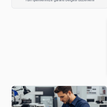
Akevler Altus Servis
Akevler mahallesi Altus TV servisinde şeffaf çalışıyoruz: hangi
Esenyurt TV Servis Merkezi →
Akşemseddin Altus Servis
Esenyurt'da Akşemseddin bölgesi dahil tüm hizmet alanımızda Al
Esenyurt Altus Servis →
Ardıçlı Altus Servis
Ardıçlı'de Altus TV ekranında çizgi, donma ya da ses sorunları i
Altus Servis Merkezi →
Aşık Veysel Altus Servis
Aşık Veysel'deki Altus TV kullanıcılarına ikinci el cihaz alırke
Aşık Veysel Altus Anakart Tamiri →
Atatürk Altus Servis