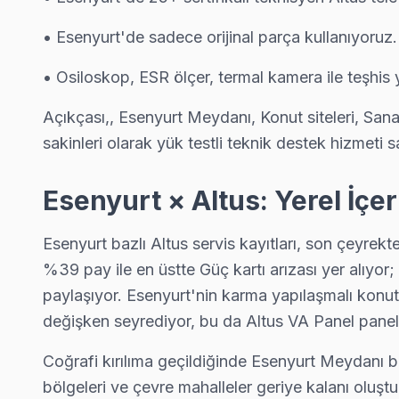
Esenyurt TV Servis Merkezi →
• Esenyurt'de sadece orijinal parça kullanıyoruz
Namık Kemal Altus Servis
• Osiloskop, ESR ölçer, termal kamera ile teşhi
Esenyurt'da Namık Kemal mahallesi Altus kullanıcıları arıza s
Altus Servis Merkezi →
Açıkçası,, Esenyurt Meydanı, Konut siteleri, San
Necip Fazıl Kısakürek Altus Servis
sakinleri olarak yük testli teknik destek hizmeti 
Altus TV HDMI port arızası Necip Fazıl Kısakürek adresine gele
Esenyurt × Altus: Yerel İçe
Esenyurt TV Servis Merkezi →
Orhan Gazi Altus Servis
Esenyurt bazlı Altus servis kayıtları, son çeyrekt
Orhan Gazi'den gelen Altus TV arızaları arasında en sık güç ka
%39 pay ile en üstte Güç kartı arızası yer alıyor;
Orhan Gazi Altus Açılmıyor Arıza →
paylaşıyor. Esenyurt'nin karma yapılaşmalı konut 
değişken seyrediyor, bu da Altus VA Panel panell
Osmangazi Altus Servis
Esenyurt'da Osmangazi bölgesindeki Altus kullanıcılarına not: 
Coğrafi kırılıma geçildiğinde Esenyurt Meydanı bö
Esenyurt Altus Servis →
bölgeleri ve çevre mahalleler geriye kalanı oluştur