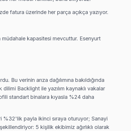
izde fatura üzerinde her parça açıkça yazıyor.
aynı günde tamamlıyoruz.
ün müdahale kapasitesi mevcuttur. Esenyurt
 tamiri yapıyoruz; kablo değil, konektör sorununu çözüyoruz.
rdu. Bu verinin arıza dağılımına bakıldığında
ı genellikle aynı gün tamamlıyoruz.
dilimi Backlight ile yazılım kaynaklı vakalar
ofili standart binalara kıyasla %24 daha
ülür. Ekibimiz bunu yerinde yeniliyor.
i %32'lik payla ikinci sıraya oturuyor; Sanayi
llendiriyor: 5 kişilik ekibimiz ağırlıklı olarak