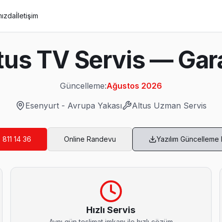
mızda
İletişim
tus TV Servis — Gara
Güncelleme:
Ağustos 2026
Esenyurt
-
Avrupa Yakası
Altus
Uzman Servis
 811 14 36
Online Randevu
Yazılım Güncelleme
etsiz, yazılı fiyat, onay sonrası iş — Esenyurt'da müşteri memnuniyeti 
Hızlı Servis
Aynı gün teslimat imkanı ile hızlı çözüm