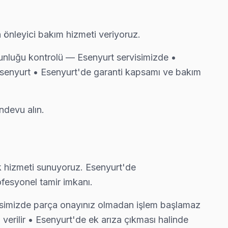
ukluğu ve ekran titremesi geçiyor.
n önleyici bakım hizmeti veriyoruz.
oğunluğu kontrolü — Esenyurt servisimizde •
enyurt • Esenyurt'de garanti kapsamı ve bakım
şimi gerekmeyebilir — gerekirse söylüyoruz.
ndevu alın.
 görebiliyorsunuz.
ek hizmeti sunuyoruz. Esenyurt'de
ofesyonel tamir imkanı.
bimiz bu arızayı yerinde çözüyor.
ervisimizde parça onayınız olmadan işlem başlamaz
i verilir • Esenyurt'de ek arıza çıkması halinde