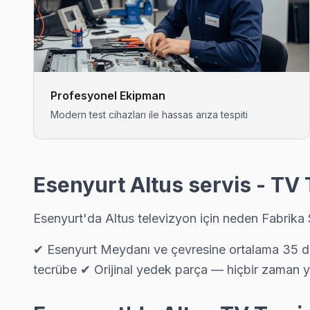
Esenyurt'da Atatürk bölgesi dahil tüm hizmet alanımızda Altus T
Atatürk Altus Açılmıyor Arıza →
Balıkyolu Altus Servis
Altus TV Balıkyolu adresinde firmware güncellemesi sonrası d
Profesyonel Ekipman
Esenyurt Altus Servis →
Modern test cihazları ile hassas arıza tespiti
Barbaros Hayrettin Paşa Altus Servis
Barbaros Hayrettin Paşa sakinleri Altus TV arızaları için sık bizi
Altus Servis Merkezi →
Esenyurt Altus servis - TV 
Battalgazi Altus Servis
Esenyurt'da Altus televizyon için neden Fabrika 
Battalgazi'de Altus TV güç kartı kondansatör şişmesi en yaygın 
Battalgazi Altus Açılmıyor Arıza →
✔ Esenyurt Meydanı ve çevresine ortalama 35 daki
tecrübe ✔ Orijinal yedek parça — hiçbir zaman y
Cumhuriyet Altus Servis
Cumhuriyet sakinleri için Altus TV tamir hizmetimiz: teşhis ücr