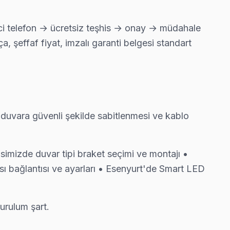
reci telefon → ücretsiz teşhis → onay → müdahale
oruz.
, şeffaf fiyat, imzalı garanti belgesi standart
l parça taahhüdü veriyoruz.
 duvara güvenli şekilde sabitlenmesi ve kablo
ra çıkarmıyor.
simizde duvar tipi braket seçimi ve montajı •
ı bağlantısı ve ayarları • Esenyurt'de Smart LED
çilik garantisi.
urulum şart.