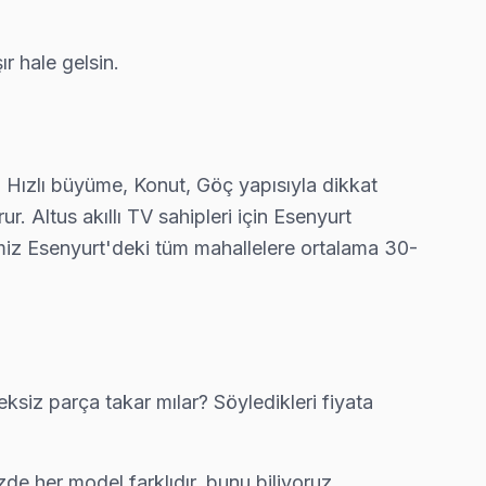
nın en deneyimli ekibi.
ır hale gelsin.
n en deneyimli ekibi.
, Hızlı büyüme, Konut, Göç yapısıyla dikkat
r. Altus akıllı TV sahipleri için Esenyurt
rçası kullanıyoruz.
miz Esenyurt'deki tüm mahallelere ortalama 30-
rında ücretsiz bakım taahhüdümüz belgede yazıyor.
siz parça takar mılar? Söyledikleri fiyata
i önünde anlatıyoruz. Esenyurt standartlarımız bu.
de her model farklıdır, bunu biliyoruz.