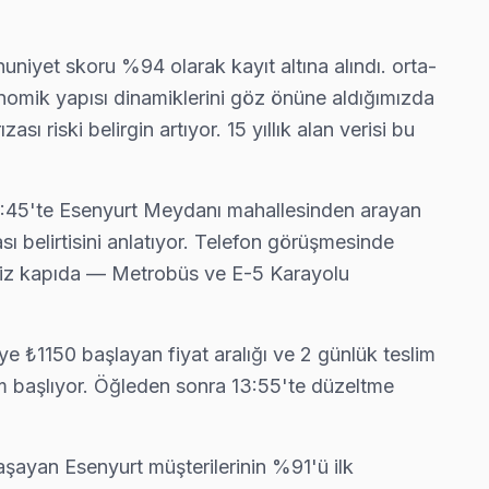
ibimiz bu arızayı yerinde çözüyor.
nuniyet skoru %94 olarak kayıt altına alındı. orta-
konomik yapısı dinamiklerini göz önüne aldığımızda
 riski belirgin artıyor. 15 yıllık alan verisi bu
nünde anlatıyoruz. Esenyurt standartlarımız bu.
 08:45'te Esenyurt Meydanı mahallesinden arayan
sı belirtisini anlatıyor. Telefon görüşmesinde
bimiz kapıda — Metrobüs ve E-5 Karayolu
lifi.
iye ₺1150 başlayan fiyat aralığı ve 2 günlük teslim
m başlıyor. Öğleden sonra 13:55'te düzeltme
iz fatura çıkarmıyor.
aşayan Esenyurt müşterilerinin %91'ü ilk