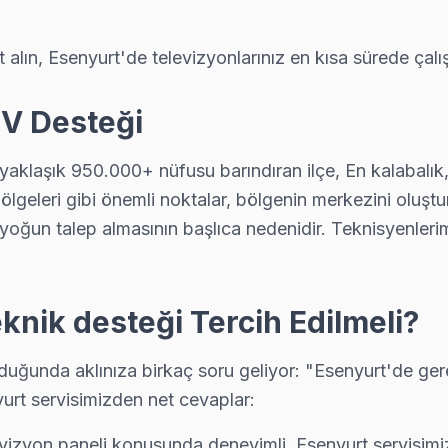
. Panel tamiri, anakart onarımı ve yazılım güncellemelerinde Esenyurt'
 alın, Esenyurt'de televizyonlarınız en kısa sürede çalış
TV Desteği
anel tamiri, anakart onarımı ve yazılım güncellemelerinde Esenyurt'nı
 yaklaşık 950.000+ nüfusu barındıran ilçe, En kalabalık
lgeleri gibi önemli noktalar, bölgenin merkezini oluşturu
 yaygın arızalardan biri. Değişim için orijinal Türkiye distribütör pa
yoğun talep almasının başlıca nedenidir. Teknisyenleri
knik desteği Tercih Edilmeli?
mir tamamlandıktan sonra dijital garanti belgesi alıyor. Arıza tekra
uğunda aklınıza birkaç soru geliyor: "Esenyurt'de gerek
yurt servisimizden net cevaplar:
i parçanın değiştiğini, maliyet dağılımını ve garanti kapsamını müşter
evizyon paneli konusunda deneyimli. Esenyurt servisimiz