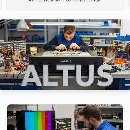
 parçanın değiştiğini, maliyet dağılımını ve garanti kapsamını müşteri
tus TV tamir sonrası kalite kontrolü yapıyoruz: 48 saatlik izleme, so
çin Esenyurt servisimizi arayın — aynı gün ön teşhis, yazılı fiyat tekli
n de yardımcı oluyoruz: satın alma öncesi gizli arıza denetimi ücretsiz.