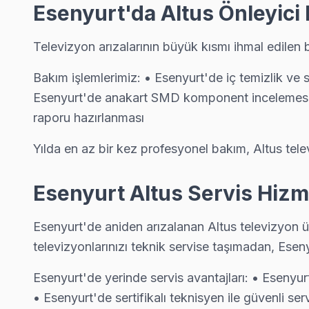
Esenyurt'da Altus Önleyici
Güzelyurt Altus Servis
Altus TV'de T-Con kart arızası Güzelyurt mahallesinde sık karş
Televizyon arızalarının büyük kısmı ihmal edilen 
Esenyurt Altus Servis →
Bakım işlemlerimiz: • Esenyurt'de iç temizlik ve 
Hürriyet Altus Servis
Esenyurt'de anakart SMD komponent incelemesi 
Altus TV Hürriyet'de internet bağlantısı sorunuyla geliyorsa
raporu hazırlanması
Esenyurt TV Servis Merkezi →
Yılda en az bir kez profesyonel bakım, Altus tele
İncirtepe Altus Servis
İncirtepe mahallesi Altus TV teknisyeniniz ortalama 90 dakik
Esenyurt Altus Servis Hizm
İncirtepe Altus Açılmıyor Arıza →
İnönü Altus Servis
Esenyurt'de aniden arızalanan Altus televizyon ü
televizyonlarınızı teknik servise taşımadan, Esen
İnönü'de Altus TV ses ama görüntü yok sorununu genellikle ba
İnönü Altus Açılmıyor Arıza →
Esenyurt'de yerinde servis avantajları: • Esenyur
• Esenyurt'de sertifikalı teknisyen ile güvenli ser
İstiklal Altus Servis