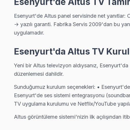
Esenyurt'de Altus TV Tami
Altus Servis Merkezi →
Çınar Altus Servis
Esenyurt'de Altus panel servisinde net yanıtlar:
Çınar'de Altus TV güç kartı kondansatör şişmesi en yaygın arıza
→ yazılı garanti. Fabrika Servis 2009'dan bu yana
Altus Servis Merkezi →
uygulamadır.
Esenkent Altus Servis
Esenyurt'da Altus TV Kuru
Esenkent'deki Altus TV sahiplerinin yüzde sekseni tamir için b
Esenkent Altus Açılmıyor Arıza →
Yeni bir Altus televizyon aldıysanız, Esenyurt'd
düzenlemesi dahildir.
Fatih Altus Servis
Fatih sakinlerine özel: Altus TV tamirinde parça değişimi yapıl
Sunduğumuz kurulum seçenekleri: • Esenyurt'de te
Esenyurt Altus Servis →
Esenyurt'de ses sistemi entegrasyonu (soundbar, 
TV uygulama kurulumu ve Netflix/YouTube yapıl
Gökevler Altus Servis
Gökevler sakinleri Altus TV arızaları için sık bizi tercih ediyor:
Altus görüntüleme sistemi'nizin ilk açılışından it
Gökevler Altus Açılmıyor Arıza →