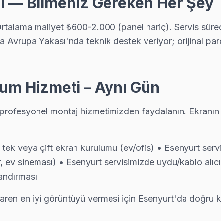
ri — Bilmeniz Gereken Her Şey
 Ortalama maliyet ₺600-2.000 (panel hariç). Servis sü
lardan biri. Değişim için orijinal Türkiye distribütör parçası kullanıy
 Avrupa Yakası'nda teknik destek veriyor; orijinal parça
lum Hizmeti – Aynı Gün
izi seçiyor çünkü Esenyurt genelinde 6 ay işçilik garantisi ve orijina
a profesyonel montaj hizmetimizden faydalanın. Ekranın
madan önce maliyet onayınız alınıyor. Esenyurt servisimiz sürpriz fatu
k veya çift ekran kurulumu (ev/ofis) • Esenyurt servi
ev sineması) • Esenyurt servisimizde uydu/kablo alıcıs
andırması
 şeffaf fiyat, yazılı garanti, aynı gün servis. Esenyurt bölgesinde 6 ay iş
ibaren en iyi görüntüyü vermesi için Esenyurt'da doğru k