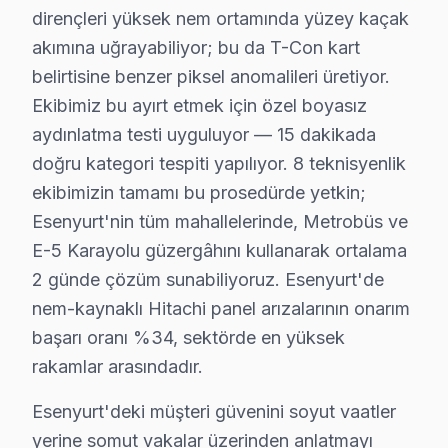
· Esenyurt Panasonic
· Esenyurt Toshiba
dirençleri yüksek nem ortamında yüzey kaçak
akımına uğrayabiliyor; bu da T-Con kart
belirtisine benzer piksel anomalileri üretiyor.
Ekibimiz bu ayırt etmek için özel boyasız
Esenyurt'de Hitachi TV Servisi Hakkında Kı
aydınlatma testi uyguluyor — 15 dakikada
doğru kategori tespiti yapılıyor. 8 teknisyenlik
Esenyurt'de Hitachi ekran servis sorunuza tek cümleli
ekibimizin tamamı bu prosedürde yetkin;
Esenyurt'nin tüm mahallelerinde, Metrobüs ve
E-5 Karayolu güzergâhını kullanarak ortalama
2 günde çözüm sunabiliyoruz. Esenyurt'de
Hitachi Servis Deneyimimiz
nem-kaynaklı Hitachi panel arızalarının onarım
başarı oranı %34, sektörde en yüksek
✓ 15+ Yıl Deneyim
rakamlar arasındadır.
✓ Yazılı Garanti Belgesi
✓ Orijinal Yedek Parça
Esenyurt'deki müşteri güvenini soyut vaatler
✓ Ücretsiz Arıza Tespiti
yerine somut vakalar üzerinden anlatmayı