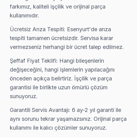
farkımız, kaliteli işçilik ve orijinal parça
Örnek Hitachi Servis
kullanımıdır.
Hitachi TV'niz Örnek'de arıza yaptıysa taşımanıza gerek yo
Esenyurt TV Servis Merkezi →
Ücretsiz Arıza Tespiti: Esenyurt'de arıza
tespiti tamamen ücretsizdir. Servisa karar
Pınar Hitachi Servis
vermezseniz herhangi bir ücret talep edilmez.
Pınar'deki Hitachi TV sahiplerinin yüzde sekseni tamir için 
Esenyurt Hitachi Servis →
Şeffaf Fiyat Teklifi: Hangi bileşenlerin
değişeceğini, hangi işlemlerin yapılacağını
Piri Reis Hitachi Servis
önceden açıkça belirtiriz. İşçilik ve parça
Piri Reis mahallesi Hitachi TV servisi için ön değerlendirme
garantisi ile birlikte uzun ömürlü çözüm
Piri Reis Hitachi Açılmıyor Arıza →
sunuyoruz.
Saadetdere Hitachi Servis
Garantili Servis Avantajı: 6 ay-2 yıl garanti ile
Saadetdere mahallesi Hitachi TV servisi için ön değerlend
aynı sorunu tekrar yaşamazsınız. Orijinal parça
Esenyurt TV Servis Merkezi →
kullanımı ile kalıcı çözümler sunuyoruz.
Selahaddin Eyyubi Hitachi Servis