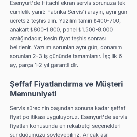
Esenyurt'de Hitachi ekran servis sorunuza tek
Hitachi Servis Merkezi →
cümlelik yanıt: Fabrika Servis'i arayın, aynı gün
Namık Kemal Hitachi Servis
ücretsiz teşhis alın. Yazılım tamiri ₺400-700,
Esenyurt'da Namık Kemal bölgesi dahil tüm hizmet alanımızda 
anakart ₺800-1.800, panel ₺1.500-8.000
Namık Kemal Hitachi Açılmıyor Arıza →
aralığındadır; kesin fiyat teşhis sonrası
belirlenir. Yazılım sorunları aynı gün, donanım
Necip Fazıl Kısakürek Hitachi Servis
sorunları 2-3 iş gününde tamamlanır. İşçilik 6
Necip Fazıl Kısakürek sakinlerine özel: Hitachi TV tamirinde
ay, parça 1-2 yıl garantilidir.
Hitachi Servis Merkezi →
Orhan Gazi Hitachi Servis
Şeffaf Fiyatlandırma ve Müşteri
Orhan Gazi'de Hitachi TV güç kartı kondansatör şişmesi en ya
Memnuniyeti
Esenyurt TV Servis Merkezi →
Servis sürecinin başından sonuna kadar şeffaf
Osmangazi Hitachi Servis
fiyat politikası uyguluyoruz. Esenyurt'de servis
Hitachi TV Osmangazi adresinde firmware güncellemesi son
fiyatları konusunda en rekabetçi seçenekleri
Esenyurt TV Servis Merkezi →
sunduğumuzu söyleyebiliriz. Ancak asıl