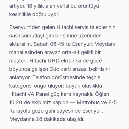
artıyor. 18 yıllık alan verisi bu örüntüyü
Battalgazi'de Hitachi TV Servisi
kesinlikle doğruluyor.
Battalgazi, elektrik altyapısının sıkça sorunlar yaratt
Esenyurt'den gelen Hitachi servis taleplerinin
Cumhuriyet'te Hitachi TV Servisi
nasıl somutlaştığını bir sahne üzerinden
Cumhuriyet mahallesi, Hitachi ekran kullanıcılarının sık
aktaralım. Sabah 08:45'te Esenyurt Meydanı
mahallesinden arayan orta-alt gelirli bir
Çınar'da Hitachi TV Servisi
müşteri, Hitachi UHD ekran'sinde gece
Çınar mahallesi, Hitachi panel kullanıcılarının sıklıkla 
boyunca gelişen Güç kartı arızası belirtisini
anlatıyor. Telefon görüşmesinde teşhis
Esenkent'te Hitachi TV Servisi
kategorisi öngörülüyor: büyük olasılıkla
Esenkent mahallesi, Hitachi TV sahipleri için özellikle y
Hitachi VA Panel güç kartı kaynaklı. Öğlen
Fatih'de Hitachi TV Servisi
10:20'de ekibimiz kapıda — Metrobüs ve E-5
Karayolu güzergâhı sayesinde Esenyurt
Fatih Mahallesi'nde yaşayanlar için, Hitachi panel'lerin
Meydanı'a 28 dakikada ulaşıldı.
Gökevler'de Hitachi TV Servisi