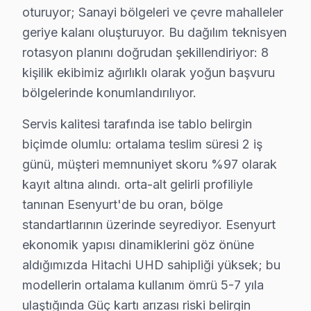
Akşemseddin'deki Hitachi televizyonunuz sahipleri, sıkl
oturuyor; Sanayi bölgeleri ve çevre mahalleler
geriye kalanı oluşturuyor. Bu dağılım teknisyen
Ardıçlı'da Hitachi TV Servisi
rotasyon planını doğrudan şekillendiriyor: 8
Ardıçlı, yeni bir mahalle olmasına rağmen Hitachi telev
kişilik ekibimiz ağırlıklı olarak yoğun başvuru
bölgelerinde konumlandırılıyor.
Aşık Veysel'de Hitachi TV Servisi
Servis kalitesi tarafında ise tablo belirgin
Aşık Veysel mahallesi, elektrik altyapısı açısından dikk
biçimde olumlu: ortalama teslim süresi 2 iş
Atatürk'de Hitachi TV Servisi
günü, müşteri memnuniyet skoru %97 olarak
Atatürk mahallesi, hem yeni hem de eski binaların bulunma
kayıt altına alındı. orta-alt gelirli profiliyle
tanınan Esenyurt'de bu oran, bölge
Balıkyolu'nda Hitachi TV Servisi
standartlarının üzerinde seyrediyor. Esenyurt
Balıkyolu mahallesi, genellikle Hitachi televizyonunuz k
ekonomik yapısı dinamiklerini göz önüne
aldığımızda Hitachi UHD sahipliği yüksek; bu
Barbaros Hayrettin Paşa'da Hitachi TV Servisi
modellerin ortalama kullanım ömrü 5-7 yıla
Barbaros Hayrettin Paşa mahallesi, Hitachi ekran kullanıc
ulaştığında Güç kartı arızası riski belirgin