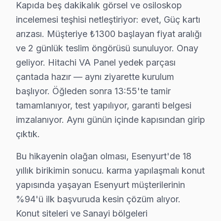
Kapıda beş dakikalık görsel ve osiloskop
Gökevler Mahallesi'nde oturanlar için Hitachi cihaz bak
incelemesi teşhisi netleştiriyor: evet, Güç kartı
arızası. Müşteriye ₺1300 başlayan fiyat aralığı
Güzelyurt'ta Hitachi TV Servisi
ve 2 günlük teslim öngörüsü sunuluyor. Onay
Güzelyurt Mahallesi'nde Hitachi TV onarım hizmeti almak
geliyor. Hitachi VA Panel yedek parçası
Hürriyet'te Hitachi TV Servisi
çantada hazır — aynı ziyarette kurulum
başlıyor. Öğleden sonra 13:55'te tamir
Hürriyet Mahallesi sakinleri için Hitachi TV tamiri söz 
tamamlanıyor, test yapılıyor, garanti belgesi
İncirtepe'de Hitachi TV Servisi
imzalanıyor. Aynı günün içinde kapısından girip
İncirtepe Mahallesi'nde yaşayanlar, Hitachi TV’lerinin 
çıktık.
İnönü'de Hitachi TV Servisi
Bu hikayenin olağan olması, Esenyurt'de 18
yıllık birikimin sonucu. karma yapılaşmalı konut
İnönü Mahallesi'nde Hitachi televizyon tamiri alırken, 
yapısında yaşayan Esenyurt müşterilerinin
İstiklal'de Hitachi TV Servisi
%94'ü ilk başvuruda kesin çözüm alıyor.
İstiklal Mahallesi'nde Hitachi cihaz'nizle ilgili bir sor
Konut siteleri ve Sanayi bölgeleri