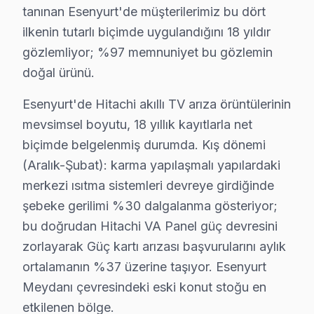
tanınan Esenyurt'de müşterilerimiz bu dört
Yunus Emre Hitachi Servis
ilkenin tutarlı biçimde uygulandığını 18 yıldır
Yunus Emre mahallesi Hitachi TV servis hattımız günlük olar
gözlemliyor; %97 memnuniyet bu gözlemin
Esenyurt Hitachi Servis →
doğal ürünü.
Zafer Hitachi Servis
Esenyurt'de Hitachi akıllı TV arıza örüntülerinin
Zafer mahallesi Hitachi TV servisi için ön değerlendirme te
mevsimsel boyutu, 18 yıllık kayıtlarla net
Zafer Hitachi Anakart Tamiri →
biçimde belgelenmiş durumda. Kış dönemi
(Aralık-Şubat): karma yapılaşmalı yapılardaki
merkezi ısıtma sistemleri devreye girdiğinde
Esenyurt Hitachi TV Servis Hizmet Bölgesi
şebeke gerilimi %30 dalgalanma gösteriyor;
Esenyurt bölgesine kapıya gelen Hitachi TV tamir servisi hizmet
bu doğrudan Hitachi VA Panel güç devresini
zorlayarak Güç kartı arızası başvurularını aylık
ortalamanın %37 üzerine taşıyor. Esenyurt
Meydanı çevresindeki eski konut stoğu en
etkilenen bölge.