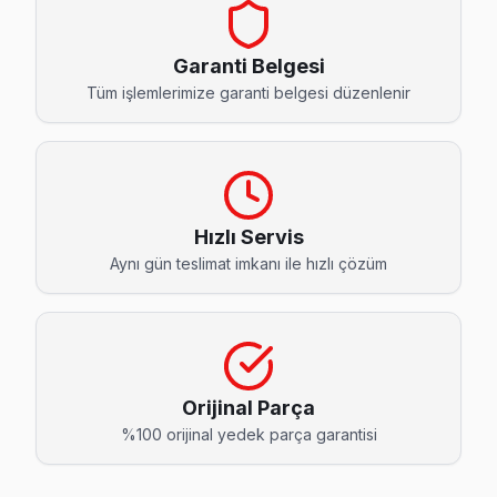
Akevler Hitachi Servis
Esenyurt'da Akevler mahallesi Hitachi kullanıcıları arıza s
Garanti Belgesi
Akevler Hitachi Anakart Tamiri →
Tüm işlemlerimize garanti belgesi düzenlenir
Akşemseddin Hitachi Servis
Akşemseddin mahallesi Hitachi TV teknisyeniniz ortalama 9
Esenyurt Hitachi Servis →
Hızlı Servis
Ardıçlı Hitachi Servis
Aynı gün teslimat imkanı ile hızlı çözüm
Ardıçlı'de Hitachi TV güç kartı kondansatör şişmesi en yaygın
Esenyurt Hitachi Servis →
Aşık Veysel Hitachi Servis
Esenyurt'nın Aşık Veysel bölgesindeki Hitachi müşterilerimi
Orijinal Parça
Esenyurt TV Servis Merkezi →
%100 orijinal yedek parça garantisi
Atatürk Hitachi Servis