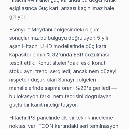
· Arnavutköy Hitachi
· Avcılar Hitachi
eşiği aşınca Güç kartı arızası kaçınılmaz hale
geliyor.
· Bağcılar Hitachi
· Bahçelievler Hitachi
Esenyurt Meydanı bölgesindeki ölçüm
sonuçlarımız bu bulguyu doğruluyor: 5 yılı
· Bakırköy Hitachi
· Başakşehir Hitachi
aşan Hitachi UHD modellerinde güç kartı
kapasitörlerinin %32'unda ESR bozulması
· Bayrampaşa Hitachi
· Beşiktaş Hitachi
tespit ettik. Konut siteleri'daki eski konut
stoku aynı trendi sergiledi; ancak nem düzeyi
Esenyurt Diğer Marka Servisleri
nispeten düşük olan Sanayi bölgeleri
· Esenyurt Sony
· Esenyurt Philips
mahallelerinde sapma oranı %22'e geriledi —
bu lokasyon farkı, nem teorisini doğrulayan
· Esenyurt Hi-Level
· Esenyurt iFFALCON
güçlü bir kanıt niteliği taşıyor.
· Esenyurt Samsung
· Esenyurt LG
Hitachi IPS panelinde ek bir teknik inceleme
noktası var: TCON kartındaki seri terminasyon