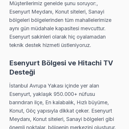
Müşterilerimiz genelde şunu soruyor:,
Esenyurt Meydanı, Konut siteleri, Sanayi
Zafer'de Hitachi TV Servisi
bölgeleri bölgelerinden tüm mahallelerimize
Zafer Mahallesi’nde, bir müşteri Hitachi televizyon’sin
aynı gün müdahale kapasitesi mevcuttur.
Esenyurt sakinleri olarak hiç oyalamadan
Esenyurt Mahallelerinde Hitachi Servis Deney
teknik destek hizmeti üstleniyoruz.
Esenyurt'ta Hitachi televizyon tamiri konusunda, pek ço
Anakart tamiri ise model serisine göre farklılık arz et
Esenyurt Bölgesi ve Hitachi TV
bakım türü de fiyatları etkileyen önemli bir unsur. Yeri
Desteği
Esenyurt'taki müşterilerimiz, bu fiyatlandırmalarla bir
İstanbul Avrupa Yakası içinde yer alan
Esenyurt Müşterilerinin Hitachi Servis Değerl
Esenyurt, yaklaşık 950.000+ nüfusu
barındıran ilçe, En kalabalık, Hızlı büyüme,
Bir müşteri olarak, Esenyurt'ta Hitachi TV'min arızalan
Konut, Göç yapısıyla dikkat çeker. Esenyurt
Tamir süreci sadece birkaç saat içerisinde tamamlandı v
Meydanı, Konut siteleri, Sanayi bölgeleri gibi
Fabrika Servis'in sunduğu ücretsiz teşhis hizmeti, onar
önemli noktalar, bölgenin merkezini oluşturur.