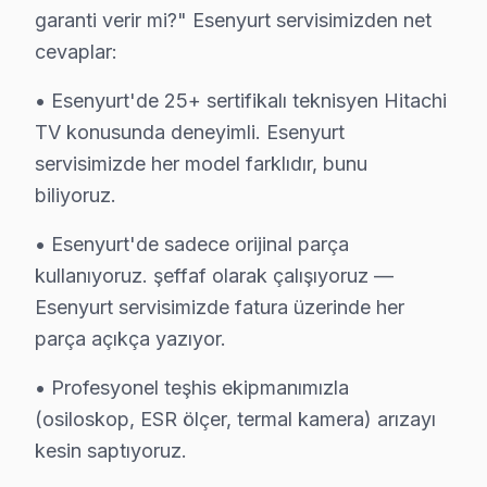
garanti verir mi?" Esenyurt servisimizden net
Talatpaşa Mahallesi, hem çalışan profesyoneller hem de
cevaplar:
Turgut Özal'da Hitachi TV Servisi
• Esenyurt'de 25+ sertifikalı teknisyen Hitachi
Turgut Özal Mahallesi'nde bir müşteri, Hitachi ekran's
TV konusunda deneyimli. Esenyurt
servisimizde her model farklıdır, bunu
Üçevler'de Hitachi TV Servisi
biliyoruz.
Üçevler Mahallesi'ndeki bir evde, Hitachi televizyonun
• Esenyurt'de sadece orijinal parça
Yenikent'te Hitachi TV Servisi
kullanıyoruz. şeffaf olarak çalışıyoruz —
Yenikent Mahallesi'nde bir aile, Hitachi markalı televi
Esenyurt servisimizde fatura üzerinde her
parça açıkça yazıyor.
Yeşilkent'te Hitachi TV Servisi
• Profesyonel teşhis ekipmanımızla
Yeşilkent Mahallesi’nde, bir müşteri Hitachi ekran'sin
(osiloskop, ESR ölçer, termal kamera) arızayı
Yunus Emre'de Hitachi TV Servisi
kesin saptıyoruz.
Yunus Emre Mahallesi'nde bulunan bir evde, Hitachi te