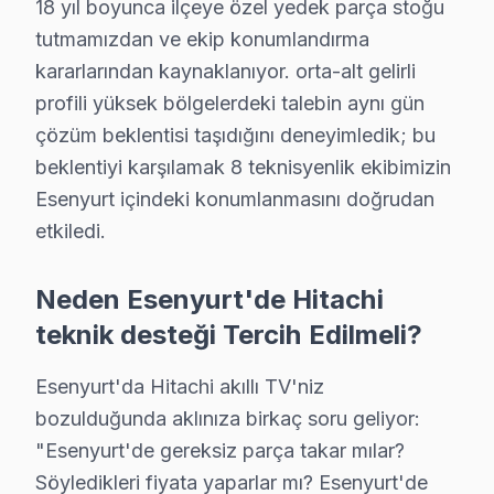
18 yıl boyunca ilçeye özel yedek parça stoğu
tutmamızdan ve ekip konumlandırma
Saadetdere'de Hitachi TV Servisi
kararlarından kaynaklanıyor. orta-alt gelirli
Saadetdere Mahallesi, hem yeni hem de eski yapıların bi
profili yüksek bölgelerdeki talebin aynı gün
Selahaddin Eyyubi'de Hitachi TV Servisi
çözüm beklentisi taşıdığını deneyimledik; bu
beklentiyi karşılamak 8 teknisyenlik ekibimizin
Selahaddin Eyyubi Mahallesi, hem dinamik bir sosyal yaş
Esenyurt içindeki konumlanmasını doğrudan
Sultaniye'de Hitachi TV Servisi
etkiledi.
Sultaniye Mahallesi, gençlerin ve çocuklu ailelerin yoğ
Neden Esenyurt'de Hitachi
Süleymaniye'de Hitachi TV Servisi
teknik desteği Tercih Edilmeli?
Süleymaniye Mahallesi, çeşitli yaş gruplarından bireyler
Esenyurt'da Hitachi akıllı TV'niz
Şehitler'de Hitachi TV Servisi
bozulduğunda aklınıza birkaç soru geliyor:
Şehitler Mahallesi, ailelerin birlikte vakit geçirdiği 
"Esenyurt'de gereksiz parça takar mılar?
Söyledikleri fiyata yaparlar mı? Esenyurt'de
Talatpaşa'da Hitachi TV Servisi