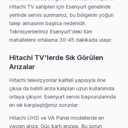
Hitachi TV sahipleri için Esenyurt genelinde
Esenyurt Hitachi servis - TV Tamiri
yerinde servis sunmamız, bu bölgenin yoğun
Esenyurt'ın İnşaat yapısına sahip mahallelerinde Hitach
talep almasının başlıca nedenidir.
Teknisyenlerimiz Esenyurt'deki tüm
Fabrika Servis 2009'dan beri burada. Esenyurt Meydanı 
mahallelere ortalama 30-45 dakikada ulaşır.
Aklınızda bulunsun: Hitachi'ın panel, anakart ve yazıl
Şöyle de düşünebilirsiniz: Metrobüs ve E-5 Karayolu üz
Hitachi TV'lerde Sık Görülen
Şeffaf Fiyatlandırma ve Müşteri Memnuniyeti
Arızalar
Servis sürecinin başından sonuna kadar şeffaf fiyat pol
Hitachi televizyonlar kaliteli yapısıyla öne
Ücretsiz Arıza Tespiti: Esenyurt'de arıza tespiti tamam
çıksa da belirli arıza kalıpları uzun kullanımda
Şeffaf Fiyat Teklifi: Hangi bileşenlerin değişeceğini, h
ortaya çıkıyor. Esenyurt servis başvurularında
Garantili Servis Avantajı: 6 ay-2 yıl garanti ile aynı s
en sık karşılaştığımız sorunlar:
» Basit arızalarda aynı gün servis tamamlanır. Karmaş
Hitachi UHD ve VA Panel modellerde en
yaygın arıza: Güç kartı arızası. Bu sorun
Esenyurt × Hitachi: Yerel İçerik ve Deneyim