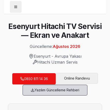
Anasayfa
Esenyurt Hitachi TV Servisi
/
Esenyurt
— Ekran ve Anakart
/
Hitachi
Güncelleme:
Ağustos 2026
Son Güncelleme:
Ağustos 2026
Esenyurt
-
Avrupa Yakası
Hitachi
Uzman Servis
Esenyurt'da Mahalle Mahalle Hitachi TV Se
Online Randevu
0850 811 14 36
Akçaburgaz Hitachi Servis
Yazılım Güncelleme Rehberi
Hitachi marka TV'niz Akçaburgaz'de çalışmıyorsa teknik eki
Akçaburgaz Hitachi Açılmıyor Arıza →