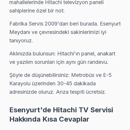
mahallelerinde Hitachi televizyon paneli
İstiklal bölgesindeki Hitachi kullanıcıları için haftanın 7 gün
sahiplerine özel bir not:
Esenyurt TV Servis Merkezi →
Fabrika Servis 2009'dan beri burada. Esenyurt
Koza Hitachi Servis
Meydanı ve çevresindeki sakinlerimizi iyi
Koza bölgesindeki Hitachi kullanıcıları için haftanın 7 günü 
tanıyoruz.
Hitachi Servis Merkezi →
Aklınızda bulunsun: Hitachi'ın panel, anakart
Mehmet Akif Ersoy Hitachi Servis
ve yazılım sorunları için aynı gün randevu.
Mehmet Akif Ersoy'de Hitachi TV ekranında çizgi, donma ya da
Esenyurt TV Servis Merkezi →
Şöyle de düşünebilirsiniz: Metrobüs ve E-5
Karayolu üzerinden 30-45 dakikada
Mehterçeşme Hitachi Servis
adresinizde oluruz. Arıza tespiti ücretsiz.
Hitachi TV HDMI port arızası Mehterçeşme adresine gelen eki
Esenyurt TV Servis Merkezi →
Esenyurt'de Hitachi TV Servisi
Mevlana Hitachi Servis
Hakkında Kısa Cevaplar
Mevlana'deki Hitachi TV sahiplerinin yüzde sekseni tamir iç