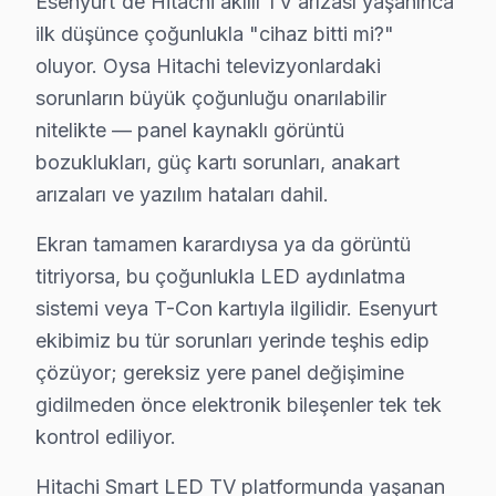
Esenyurt'de Hitachi akıllı TV arızası yaşanınca
• Profesyonel teşhis ekipmanımızla (osiloskop, ESR öl
ilk düşünce çoğunlukla "cihaz bitti mi?"
oluyor. Oysa Hitachi televizyonlardaki
Müşterilerimiz genelde şunu soruyor:, Esenyurt Meydan
sorunların büyük çoğunluğu onarılabilir
Esenyurt Bölgesi ve Hitachi TV Desteği
nitelikte — panel kaynaklı görüntü
bozuklukları, güç kartı sorunları, anakart
İstanbul Avrupa Yakası içinde yer alan Esenyurt, yakla
arızaları ve yazılım hataları dahil.
Hitachi TV'lerde Sık Görülen Arızalar
Ekran tamamen karardıysa ya da görüntü
Hitachi televizyonlar kaliteli yapısıyla öne çıksa da be
titriyorsa, bu çoğunlukla LED aydınlatma
Hitachi UHD ve VA Panel modellerde en yaygın arıza: Güç
sistemi veya T-Con kartıyla ilgilidir. Esenyurt
Panel sorunu da Hitachi kullanıcılarının sıkça bildir
ekibimiz bu tür sorunları yerinde teşhis edip
çözüyor; gereksiz yere panel değişimine
T-Con kart: Hitachi'ın UHD mimarisi, bu tür arızalard
gidilmeden önce elektronik bileşenler tek tek
Son olarak Ses sistemi: Esenyurt bölgesinde buna benze
kontrol ediliyor.
» Esenyurt'de Hitachi VA Panel ve IPS panel televizyon 
Hitachi Smart LED TV platformunda yaşanan