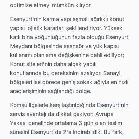
optimize etmeyi mümkün kılıyor.
Necip Fazıl Kısakürek Mahallesi, genellikle genç ailele
Esenyurt'nin karma yapılaşmalı ağırlıklı konut
Orhan Gazi'de Hitachi TV Servisi
yapısı lojistik kararları şekillendiriyor. Yüksek
Orhan Gazi Mahallesi'nde hem yeni konut projeleri hem 
katlı bina yoğunluğunun fazla olduğu Esenyurt
Meydanı bölgesinde asansör ve yük kapısı
Osmangazi'de Hitachi TV Servisi
kullanımı planlama değişkenine dahil ediliyor;
Osmangazi Mahallesi, genç bireyler ve ailelerin yanı sır
Konut siteleri'nin daha alçak yapılı
konutlarında bu gereksinim azalıyor. Sanayi
Örnek'te Hitachi TV Servisi
bölgeleri ise görece geniş sokak ağıyla en hızlı
Örnek Mahallesi, yeni yerleşim alanlarıyla birlikte fark
araç erişiminin sağlandığı bölge.
Pınar'da Hitachi TV Servisi
Komşu ilçelerle karşılaştırıldığında Esenyurt'nin
Pınar Mahallesi, özellikle çocuklu ailelerin yaşadığı b
servis avantajı da dikkat çekiyor: Avrupa
Yakası genelinde ortalama 3 gün olan teslim
Piri Reis'te Hitachi TV Servisi
süresini Esenyurt'de 2'a indirebildik. Bu fark,
Piri Reis Mahallesi, genellikle genç profesyonellerin te