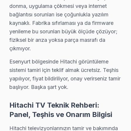
Esenyurt Hitachi TV Arızaları – Televizyonunu
donma, uygulama çökmesi veya internet
Esenyurt'de Hitachi akıllı TV arızası yaşanınca ilk düş
bağlantısı sorunları ise çoğunlukla yazılım
Ekran tamamen karardıysa ya da görüntü titriyorsa, bu 
kaynaklı. Fabrika sıfırlaması ya da firmware
Hitachi Smart LED TV platformunda yaşanan donma, uygu
yenileme bu sorunları büyük ölçüde çözüyor;
fiziksel bir arıza yoksa parça masrafı da
Esenyurt bölgesinde Hitachi görüntüleme sistemi tamiri iç
çıkmıyor.
Hitachi TV Teknik Rehberi: Panel, Teşhis ve On
Esenyurt bölgesinde Hitachi görüntüleme
Hitachi televizyonlarınızın tamir ve bakımında Esenyu
sistemi tamiri için teklif almak ücretsiz. Teşhis
yapılıyor, fiyat bildiriliyor, onay verirseniz tamir
Hitachi TV Teknik Profil ve Servis Rehberi
başlıyor. Başka şart yok.
Hitachi ekran Teknik Servis Rehberi
Hitachi televizyon ünitesi'lerde En Sık Karşılaşılan Arı
Hitachi TV Teknik Rehberi:
Hitachi servisimizde en yaygın Ana kart lehim çatlaması
Panel, Teşhis ve Onarım Bilgisi
bu cihaz Servis Yaklaşımımız
Hitachi televizyonlarınızın tamir ve bakımında
Inspire the Next ilkeleri doğrultusunda Hitachi panel'le