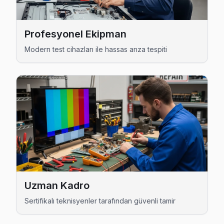
Cumhuriyet Hitachi Açılmıyor Arıza →
Çınar Hitachi Servis
Profesyonel Ekipman
Esenyurt'da Çınar bölgesi dahil tüm hizmet alanımızda Hitach
Modern test cihazları ile hassas arıza tespiti
Esenyurt Hitachi Servis →
Esenkent Hitachi Servis
Esenyurt genelinde Esenkent bölgesinde Hitachi TV kullanıcı
Esenyurt Hitachi Servis →
Fatih Hitachi Servis
Fatih sakinleri Hitachi TV arızaları için sık bizi tercih ediyor
Hitachi Servis Merkezi →
Gökevler Hitachi Servis
Uzman Kadro
Esenyurt'nın Gökevler bölgesindeki Hitachi müşterilerimiz t
Sertifikalı teknisyenler tarafından güvenli tamir
Hitachi Servis Merkezi →