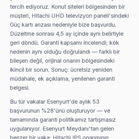
tercih ediyoruz. Konut siteleri bölgesinden bir
Esenyurt'den Hitachi Müşteri Hikayeleri
müşteri, Hitachi UHD televizyon paneli'sindeki
Güç kartı arızası nedeniyle bize başvurdu.
Bir gün, Esenyurt'ta yaşayan Merve Hanım, Hitachi te
Düzeltme sonrası 4,5 ay içinde aynı belirtiyle
Görüştüğümüz bu diyaloğun ardından, Esenyurt bölgesinde
geri döndü. Garanti kapsamı incelendi; kök
Esenyurt’ta Hitachi televizyonlarıyla ilgili gözlemleri
nedenin aynı olduğu doğrulandı — farklı bir
Birçok aile, Hitachi markasını tercih etmesine rağmen,
bileşen değil, orijinal onarım bölgesindeki
ikincil bir sorun. Sonuç: ücretsiz yeniden
Hitachi Arızaları: Sahadan Gerçek Vakalar
müdahale, ek açıklama, yenilenen garanti
Esenyurt bölgesinde Hitachi televizyonunuz kullanıcılar
belgesi.
1.
Panel Arızası (Ekran Kırılması veya Renk Sorunları
Bu tür vakalar Esenyurt'de aylık 53
Belirti:
Ekranda renk kayması veya siyah lekeler
başvurunun %28'ünü oluşturuyor — ve
Neden:
Hitachi'nin bazı L-series modellerinde kul
tamamında garanti politikamız tartışmasız
Fiyat Aralığı:
Panel değişimi için 2,500 - 4,000 ₺ 
uygulanıyor. Esenyurt Meydanı'tan gelen
Etkilenen Modeller:
L-series ve A-series modeller
benzer bir vaka: Hitachi IPS onarımının