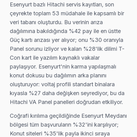
5.
Yazılım Sorunları
Esenyurt bazlı Hitachi servis kayıtları, son
çeyrekte toplam 53 müdahale ile kapsamlı bir
Belirti:
Cihaz sürekli reset atıyor veya uygulama
veri tabanı oluşturdu. Bu verinin arıza
Neden:
Eski yazılımlar, sistem güncellemeleri ya
Fiyat Aralığı:
Yazılım güncelleme veya tamiri için 
dağılımına bakıldığında %42 pay ile en üstte
Etkilenen Modeller:
Özellikle D serisi cihazlard
Güç kartı arızası yer alıyor; onu %30 oranıyla
Panel sorunu izliyor ve kalan %28'lik dilimi T-
Esenyurt’taki Hitachi ekran kullanıcılarının bu sık ka
Con kart ile yazılım kaynaklı vakalar
Hitachi Tamir Sürecinde Şeffaflık
paylaşıyor. Esenyurt'nin karma yapılaşmalı
konut dokusu bu dağılımın arka planını
Akçaburgaz'da Hitachi TV Servisi
oluşturuyor: voltaj profili standart binalara
Akçaburgaz, son yıllarda hızla gelişen bir yerleşim alanı
kıyasla %27 daha değişken seyrediyor, bu da
Hitachi VA Panel panelleri doğrudan etkiliyor.
Akevler'de Hitachi TV Servisi
Coğrafi kırılıma geçildiğinde Esenyurt Meydanı
Akevler mahallesi, eski binaları ile bilinen bir yerleşi
bölgesi tüm başvuruların %32'ini karşılıyor;
Akşemseddin'de Hitachi TV Servisi
Konut siteleri %35'lik payla ikinci sıraya