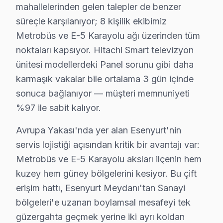
mahallelerinden gelen talepler de benzer
Koza'da Hitachi TV Servisi
süreçle karşılanıyor; 8 kişilik ekibimiz
Koza Mahallesi sakinleri, Hitachi televizyonunuz arızala
Metrobüs ve E-5 Karayolu ağı üzerinden tüm
noktaları kapsıyor. Hitachi Smart televizyon
Mehmet Akif Ersoy'da Hitachi TV Servisi
ünitesi modellerdeki Panel sorunu gibi daha
Mehmet Akif Ersoy Mahallesi’nde Hitachi TV’lerinizin tam
karmaşık vakalar bile ortalama 3 gün içinde
sonuca bağlanıyor — müşteri memnuniyeti
Mehterçeşme'de Hitachi TV Servisi
%97 ile sabit kalıyor.
Mehterçeşme Mahallesi'nde Hitachi set tamir hizmetlerin
Avrupa Yakası'nda yer alan Esenyurt'nin
Mevlana'da Hitachi TV Servisi
servis lojistiği açısından kritik bir avantajı var:
Mevlana Mahallesi'nde Hitachi cihaz’niz için destek alır
Metrobüs ve E-5 Karayolu aksları ilçenin hem
kuzey hem güney bölgelerini kesiyor. Bu çift
Namık Kemal'de Hitachi TV Servisi
erişim hattı, Esenyurt Meydanı'tan Sanayi
Namık Kemal Mahallesi'nde Hitachi set tamiri alırken, 
bölgeleri'e uzanan boylamsal mesafeyi tek
güzergahta geçmek yerine iki ayrı koldan
Necip Fazıl Kısakürek'te Hitachi TV Servisi