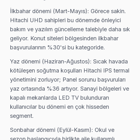
İlkbahar dönemi (Mart-Mayıs): Görece sakin.
Hitachi UHD sahipleri bu dönemde önleyici
bakım ve yazılım güncelleme talebiyle daha sık
geliyor. Konut siteleri bölgesinden ilkbahar
başvurularının %30'si bu kategoride.
Yaz dönemi (Haziran-Ağustos): Sıcak havada
kötüleşen soğutma koşulları Hitachi IPS termal
yönetimini zorluyor; Panel sorunu başvuruları
yaz ortasında %36 artıyor. Sanayi bölgeleri ve
kapalı mekanlarda LED TV bulunduran
Hitachi Uzman Teknisyen Ekibi — Esenyurt
kullanıcılar bu dönemi en çok hisseden
Murat T. — Hitachi Servis Uzmanı
segment.
12 yıllık Hitachi TV tamir deneyimi. Esenyurt ve çevre ilçele
· Hitachi fabrika servis sertifikası
Sonbahar dönemi (Eylül-Kasım): Okul ve
· Orijinal ve OEM yedek parça tedarikçisi
sezon başlangıcıyla birlikte aile kullanımlı