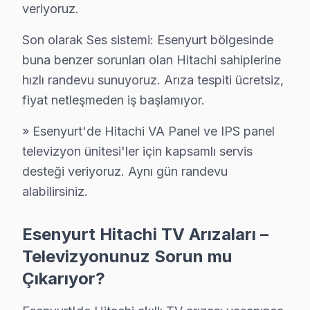
Esenyurt bazlı Hitachi servis kayıtları, son çeyrekte t
veriyoruz.
Coğrafi kırılıma geçildiğinde Esenyurt Meydanı bölgesi 
Son olarak Ses sistemi: Esenyurt bölgesinde
Servis kalitesi tarafında ise tablo belirgin biçimde ol
buna benzer sorunları olan Hitachi sahiplerine
Esenyurt'den gelen bu cihaz servis taleplerinin nasıl
hızlı randevu sunuyoruz. Arıza tespiti ücretsiz,
Kapıda beş dakikalık görsel ve osiloskop incelemesi teş
fiyat netleşmeden iş başlamıyor.
Bu hikayenin olağan olması, Esenyurt'de 18 yıllık bir
» Esenyurt'de Hitachi VA Panel ve IPS panel
Avrupa Yakası'nda yer alan Esenyurt'nin servis lojisti
televizyon ünitesi'ler için kapsamlı servis
Esenyurt'nin karma yapılaşmalı ağırlıklı konut yapısı l
desteği veriyoruz. Aynı gün randevu
Komşu ilçelerle karşılaştırıldığında Esenyurt'nin servi
alabilirsiniz.
Neden Esenyurt'de Hitachi teknik desteği Terc
Esenyurt Hitachi TV Arızaları –
Esenyurt Hitachi TV Ekran Anakart Profesyonel Servis ve Tami
Televizyonunuz Sorun mu
Esenyurt'da Hitachi akıllı TV'niz bozulduğunda aklınız
Çıkarıyor?
• Esenyurt'de 25+ sertifikalı teknisyen Hitachi TV kon
• Esenyurt'de sadece orijinal parça kullanıyoruz. şeff