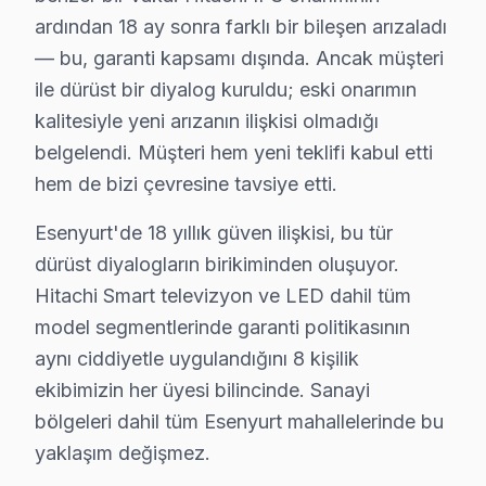
2.
Anakart Sorunu
ardından 18 ay sonra farklı bir bileşen arızaladı
Belirti:
Televizyon açılmıyor veya görüntü donu
— bu, garanti kapsamı dışında. Ancak müşteri
Neden:
Anakart üzerindeki birleşim yerleri ve çip
ile dürüst bir diyalog kuruldu; eski onarımın
Fiyat Aralığı:
Anakart değişimi için 1,800 - 3,20
kalitesiyle yeni arızanın ilişkisi olmadığı
Etkilenen Modeller:
B serisi kullanıcıları genel
belgelendi. Müşteri hem yeni teklifi kabul etti
3.
Güç Kartı Problemi
hem de bizi çevresine tavsiye etti.
Belirti:
Televizyon arada bir kapanıyor veya açıl
Esenyurt'de 18 yıllık güven ilişkisi, bu tür
Neden:
Güç kartındaki kondansatörlerin zayıfla
dürüst diyalogların birikiminden oluşuyor.
Fiyat Aralığı:
Güç kartı değişimi 1,500 - 2,500 ₺ ar
Hitachi Smart televizyon ve LED dahil tüm
Etkilenen Modeller:
Genelde F serisi cihazlar 
model segmentlerinde garanti politikasının
4.
Backlight Sorunları
aynı ciddiyetle uygulandığını 8 kişilik
Belirti:
Ekranın arka aydınlatması çalışmıyor ya 
ekibimizin her üyesi bilincinde. Sanayi
Neden:
Backlight LED’lerinin ömrünün dolması 
bölgeleri dahil tüm Esenyurt mahallelerinde bu
Fiyat Aralığı:
Backlight değişimi için 2,000 - 3,50
yaklaşım değişmez.
Etkilenen Modeller:
Hitachi L-serisi ve bazı F-se