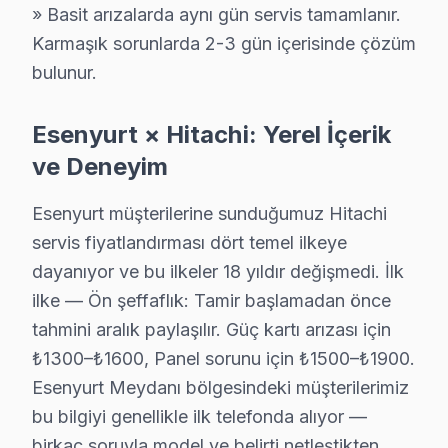
» Basit arızalarda aynı gün servis tamamlanır.
Selahaddin Eyyubi'de Hitachi TV ekran değişimi gerekebilir
Karmaşık sorunlarda 2-3 gün içerisinde çözüm
Selahaddin Eyyubi Hitachi Anakart Tamiri →
bulunur.
Sultaniye Hitachi Servis
Esenyurt'da Sultaniye mahallesi Hitachi kullanıcıları arıza
Esenyurt × Hitachi: Yerel İçerik
Hitachi Servis Merkezi →
ve Deneyim
Süleymaniye Hitachi Servis
Esenyurt müşterilerine sunduğumuz Hitachi
Esenyurt'da Süleymaniye bölgesi dahil tüm hizmet alanımızda 
servis fiyatlandırması dört temel ilkeye
Hitachi Servis Merkezi →
dayanıyor ve bu ilkeler 18 yıldır değişmedi. İlk
ilke — Ön şeffaflık: Tamir başlamadan önce
Şehitler Hitachi Servis
tahmini aralık paylaşılır. Güç kartı arızası için
Şehitler mahallesi Hitachi TV servis hattımız günlük olarak 
₺1300–₺1600, Panel sorunu için ₺1500–₺1900.
Hitachi Servis Merkezi →
Esenyurt Meydanı bölgesindeki müşterilerimiz
Talatpaşa Hitachi Servis
bu bilgiyi genellikle ilk telefonda alıyor —
Hitachi TV Talatpaşa'de internet bağlantısı sorunuyla gel
birkaç soruyla model ve belirti netleştikten