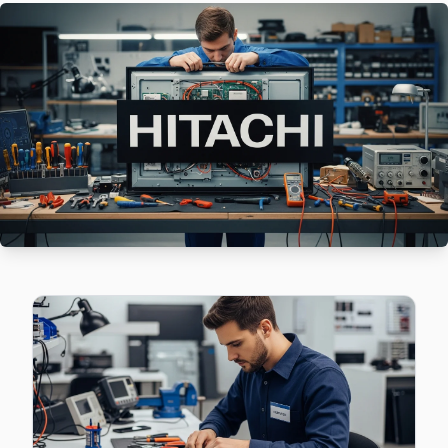
Esenyurt'da Atatürk mahallesi Hitachi kullanıcıları arıza s
Atatürk Hitachi Açılmıyor Arıza →
Balıkyolu Hitachi Servis
Balıkyolu sakinleri Hitachi TV arızaları için sık bizi tercih ed
Balıkyolu Hitachi Açılmıyor Arıza →
Barbaros Hayrettin Paşa Hitachi Servis
Esenyurt'nın Barbaros Hayrettin Paşa bölgesindeki Hitachi m
Barbaros Hayrettin Paşa Hitachi Anakart Tamiri →
Battalgazi Hitachi Servis
Battalgazi'de Hitachi TV ekranında çizgi, donma ya da ses sor
Hitachi Servis Merkezi →
Cumhuriyet Hitachi Servis
Esenyurt'da Cumhuriyet mahallesi için Hitachi TV tamir r