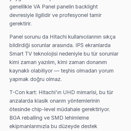
genellikle VA Panel panelin backlight
Esenyurt müşterilerine sunduğumuz Hitachi servis fiyatl
devresiyle ilgilidir ve profesyonel tamir
İkinci ilke — Onaysız başlamama: Kesin teklif, müşteri 
gerektirir.
Dördüncü ilke — Garanti dahil fiyat: İşçilik garantisi 
Panel sorunu da Hitachi kullanıcılarının sıkça
Esenyurt'de Hitachi akıllı TV arıza örüntülerinin mevs
bildirdiği sorunlar arasında. IPS ekranlarda
İlkbahar dönemi (Mart-Mayıs): Görece sakin. Hitachi U
Smart TV teknolojisi nedeniyle bu tür sorunlar
Yaz dönemi (Haziran-Ağustos): Sıcak havada kötüleşen
kimi zaman yazılım, kimi zaman donanım
Sonbahar dönemi (Eylül-Kasım): Okul ve sezon başlangı
kaynaklı olabiliyor — teşhis olmadan yorum
Esenyurt'de bu marka onarımlarından derlenen teknik v
yapmak doğru olmaz.
Esenyurt Meydanı bölgesindeki ölçüm sonuçlarımız bu bu
T-Con kart: Hitachi'ın UHD mimarisi, bu tür
bu cihaz IPS panelinde ek bir teknik inceleme noktası
arızalarda klasik onarım yöntemlerinin
Esenyurt'deki müşteri güvenini soyut vaatler yerine so
ötesinde chip-level müdahale gerektiriyor.
Bu tür vakalar Esenyurt'de aylık 53 başvurunun %28'ünü
BGA reballing ve SMD lehimleme
Esenyurt'de 18 yıllık güven ilişkisi, bu tür dürüst diy
ekipmanlarımızla bu düzeyde destek