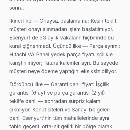
Talatpaşa Hitachi Açılmıyor Arıza →
sonra.
Turgut Özal Hitachi Servis
İkinci ilke — Onaysız başlamama: Kesin teklif,
Hitachi TV HDMI port arızası Turgut Özal adresine gelen eki
müşteri onayı alınmadan işlem başlatılmıyor.
Esenyurt TV Servis Merkezi →
Esenyurt'de 53 aylık vakaların hiçbirinde bu
kural çiğnenmedi. Üçüncü ilke — Parça ayrımı:
Üçevler Hitachi Servis
Hitachi VA Panel yedek parça fiyatı işçilikle
Üçevler mahallesi Hitachi TV servisi için ön değerlendirme
karıştırılmıyor; fatura kalemler ayrı. Bu sayede
Esenyurt Hitachi Servis →
müşteri neye ödeme yaptığını eksiksiz biliyor.
Yenikent Hitachi Servis
Dördüncü ilke — Garanti dahil fiyat: İşçilik
Yenikent'de Hitachi TV ekran değişimi gerekebilir mi? Esen
garantisi (6 ay) ve parça garantisi (2 yıl)
Yenikent Hitachi Anakart Tamiri →
teklife dahil — sonradan sürpriz kalem
Yeşilkent Hitachi Servis
çıkmıyor. Konut siteleri ve Sanayi bölgeleri
dahil Esenyurt'nin tüm mahallelerinde aynı
Hitachi TV'nizin Yeşilkent adresine gelen ekibimiz osilosk
tablo geçerli. orta-alt gelirli bir bölge olarak
Esenyurt TV Servis Merkezi →