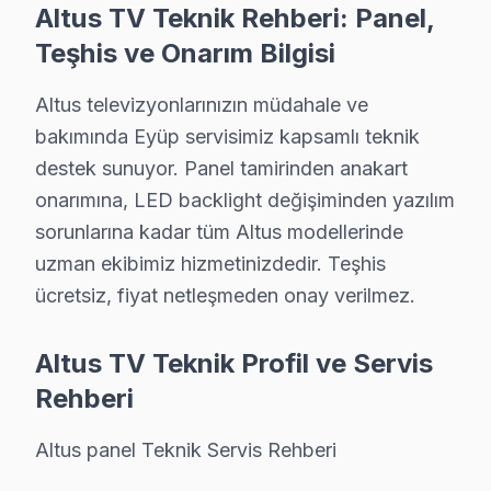
Altus TV Teknik Rehberi: Panel,
Teşhis ve Onarım Bilgisi
Altus TV Servis Ağımız: Eyüp Tüm Mahalleler
Eyüp'de Altus televizyon servisi arayan tüm mahalle sak
Altus televizyonlarınızın müdahale ve
Odayeri, Pirinççi, Rami Cuma, Rami Yeni, Sakarya, Sil
bakımında Eyüp servisimiz kapsamlı teknik
Ağaçlı, Akpınar, Akşemsettin, Alibeyköy, Çiftalan, Çı
destek sunuyor. Panel tamirinden anakart
Güzeltepe, İhsaniye, Işıklar, İslambey, Karadolap, Ke
onarımına, LED backlight değişiminden yazılım
sorunlarına kadar tüm Altus modellerinde
Eyüp'de Altus Servis Hizmetleri
uzman ekibimiz hizmetinizdedir. Teşhis
ücretsiz, fiyat netleşmeden onay verilmez.
Eyüp bölgesinde Altus televizyon tamirinde uzmanlaşmı
Altus VA Panel ve LED Panel Tamiri: Altus'ın kulland
Altus TV Teknik Profil ve Servis
Anakart ve Güç Kartı Onarımı: BGA reballing ve SMD le
Rehberi
Altus Yazılım ve Sistem Desteği: LED televizyon ünitesi
» Eyüp'e ve çevre mahallelere yerinde servis desteği s
Altus panel Teknik Servis Rehberi