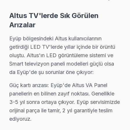
Eyüp Altus Garanti Koşulları ve Kapsamı
Altus TV'lerde Sık Görülen
Altus TV Servis Garanti Belgesi – Yazılı ve İmzalı Güvence
Arızalar
Eyüp'da Altus TV tamiri yaptıranlar için Eyüp garanti
Eyüp'de her onarımda ne sağlıyoruz?
Eyüp bölgesindeki Altus kullanıcılarının
getirdiği LED TV'lerde yıllar içinde bir örüntü
• 2 yıl yazılı işçilik garantisi
oluştu. Altus'ın LED görüntüleme sistemi ve
• Eyüp'de kullanılan orijinal parçalar için 2 yıl parça ga
Smart televizyon paneli modelleri güçlü olsa
• Aynı sorunun tekrarı → Eyüp'de ücretsiz yeniden m
da Eyüp'de şu sorunlar öne çıkıyor:
• Resmi fatura + garanti belgesi (kağıt/dijital)
Eyüp'de garanti süreci nasıl işler?
Güç kartı arızası: Eyüp'de Altus VA Panel
Onarım bittikten sonra Eyüp servisimizde imzalı garanti 
panellerin en bilinen zayıf noktası. Genellikle
3-5 yıl sonra ortaya çıkıyor. Eyüp servisimizde
Eyüp'da Altus servisi sonrası güvende olun.
orijinal parça ile tamir, 2 yıl garantiyle teslim
Altus TV Arıza Onarım Maliyeti – Eyüp Fiyat R
ediyoruz.
Altus TV tamiri için Eyüp'da net ve önceden bildirilmi