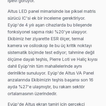
işlevi görüyor.
· Eyüp Hi-Level
· Eyüp iFFALCON
Altus LED panel mimarisinde ise piksel matris
sürücü IC'si ek bir inceleme gerektiriyor.
· Eyüp Samsung
· Eyüp LG
Eyüp'de 4 yılı aşan cihazlarda bu bileşende
fonksiyonel sapma riski %20'ye ulaşıyor.
· Eyüp Panasonic
· Eyüp Toshiba
Ekibimiz her ziyarette ESR ölçer, termal
kamera ve osiloskop ile bu üç kritik noktayı
sistematik biçimde test ediyor; tahmine değil
ölçüme dayalı teşhis, Pierre Loti ve Haliç kıyısı
Eyüp'de Altus TV Tamiri — Bilmeniz Gereke
dahil Eyüp'nin tüm mahallelerinde aynı
Eyüp'de Altus panel servisinde net yanıtlar: Ortalam
derinlikte sunuluyor. Eyüp'de Altus VA Panel
arızalarında Ekibimizin teşhis başarısı son 16
ayda %27'e ulaşmıştır, bu rakam sektör
ortalamasının üzerindedir.
Altus Servis: 15 Yıl Deneyim
Eyüp'de Altus ekran tamiri için gerçekçi