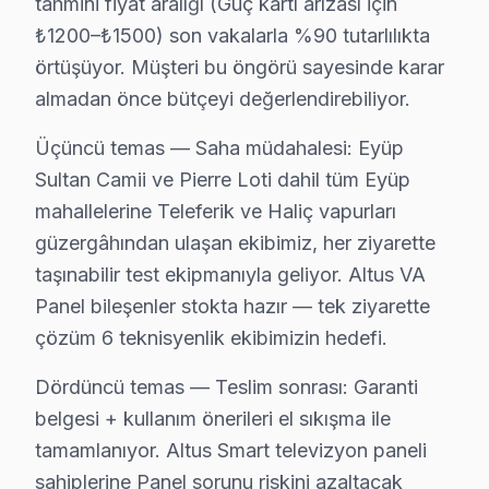
Şöyle de düşünebilirsiniz: UHD teknolojisini tanıyan 25+
tahmini fiyat aralığı (Güç kartı arızası için
₺1200–₺1500) son vakalarla %90 tutarlılıkta
Dikkat çekmek istediğimiz bir şey var: kapıda ödeme i
örtüşüyor. Müşteri bu öngörü sayesinde karar
Neden Eyüp'de Altus teknik desteği Tercih Ed
almadan önce bütçeyi değerlendirebiliyor.
Eyüp Altus TV Ekran Anakart Profesyonel Servis ve Tamir
Üçüncü temas — Saha müdahalesi: Eyüp
Eyüp'da Altus LED TV'niz bozulduğunda aklınıza birkaç
Sultan Camii ve Pierre Loti dahil tüm Eyüp
• Eyüp'de 25+ sertifikalı teknisyen Altus görüntüleme 
mahallelerine Teleferik ve Haliç vapurları
• Eyüp'de sadece orijinal parça kullanıyoruz. kapıda 
güzergâhından ulaşan ekibimiz, her ziyarette
taşınabilir test ekipmanıyla geliyor. Altus VA
• Profesyonel teşhis ekipmanımızla (osiloskop, ESR öl
Panel bileşenler stokta hazır — tek ziyarette
Yılların deneyimiyle biliyoruz ki,, Eyüp Sultan Camii, 
çözüm 6 teknisyenlik ekibimizin hedefi.
Eyüp × Altus: Yerel İçerik ve Deneyim
Dördüncü temas — Teslim sonrası: Garanti
Altus VA Panel teknolojisinin Eyüp koşullarındaki tekni
belgesi + kullanım önerileri el sıkışma ile
Güç yönetimi devresi ikinci kritik noktayı oluşturuyo
tamamlanıyor. Altus Smart televizyon paneli
Altus LED panel mimarisinde ise piksel matris sürücü IC
sahiplerine Panel sorunu riskini azaltacak