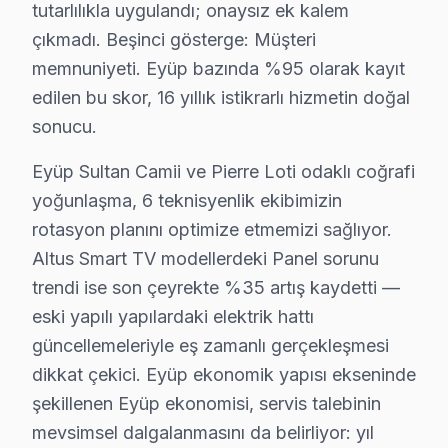
tutarlılıkla uygulandı; onaysız ek kalem
Pirinççi'de Altus TV Servisi
çıkmadı. Beşinci gösterge: Müşteri
Pirinççi Mahallesi sakinleri için Altus panel tamir hizm
memnuniyeti. Eyüp bazında %95 olarak kayıt
edilen bu skor, 16 yıllık istikrarlı hizmetin doğal
Rami Cuma'da Altus TV Servisi
sonucu.
Rami Cuma Mahallesi'nde yaşayanlar, Altus panel tamiri 
Eyüp Sultan Camii ve Pierre Loti odaklı coğrafi
Rami Yeni'de Altus TV Servisi
yoğunlaşma, 6 teknisyenlik ekibimizin
Rami Yeni Mahallesi'nde Altus panel servisi ihtiyacı du
rotasyon planını optimize etmemizi sağlıyor.
Altus Smart TV modellerdeki Panel sorunu
Sakarya'da Altus TV Servisi
trendi ise son çeyrekte %35 artış kaydetti —
Sakarya Mahallesi'nde Altus set tamiri için seçim yapar
eski yapılı yapılardaki elektrik hattı
güncellemeleriyle eş zamanlı gerçekleşmesi
Silahtarağa'da Altus TV Servisi
dikkat çekici. Eyüp ekonomik yapısı ekseninde
Silahtarağa Mahallesi'nde Altus TV tamiri arayanlar, bö
şekillenen Eyüp ekonomisi, servis talebinin
mevsimsel dalgalanmasını da belirliyor: yıl
Topçular'da Altus TV Servisi