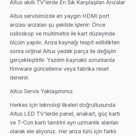
Fiyat Politikamız: Sürpriz Yok, Güven Var
Altus akıllı TV'lerde En Sık Karşılaşılan Arızalar
Eyüp'de fiyat konusunda şeffaflık ilkemizdir. Eyüp müş
Altus servisimizde en yaygın HDMI port
Eyüp'de arıza tespiti: Ücretsiz. Herhangi bir ön ücret 
arızası arızaları şu şekilde işlenir: Önce
Eyüp'de onaysız işlem yok: Fiyat teklifi sunulduktan 
osiloskop ve multimetre ile kart düzeyinde
Eyüp garantili fiyat: Eyüp servisimizde teklif edilen fiyat
ölçüm yapılır. Arıza kaynağı tespit edildikten
Eyüp'de ödeme seçenekleri: Nakit, kredi kartı, havale
sonra orijinal Altus yedek parça ile değişim
gerçekleştirilir. Yazılım kaynaklı sorunlarda
» Eyüp'de Altus görüntüleme sistemi onarım işlemi fiya
firmware güncelleme veya fabrika reset
Altus TV'nizin Ömrünü Uzatmanın Yolları – Ey
denenir.
Altus televizyon ürünlerinizden uzun yıllar verim alma
Altus Servis Yaklaşımımız
TV uzun ömür için ipuçları:
Herkes için teknoloji ilkeleri doğrultusunda
• Eyüp'de yılda 1-2 kez profesyonel bakım yaptırın
Altus LED TV'lerde panel, anakart, güç kartı
• Eyüp'de ekranı yumuşak mikrofiber bezle silin, kimy
ve T-Con kartı tamirini ayrı uzmanlık alanları
• Eyüp'de uzun süreli aynı görüntü bırakmayın (OLED 
olarak ele alıyoruz. Her arıza türü için farklı