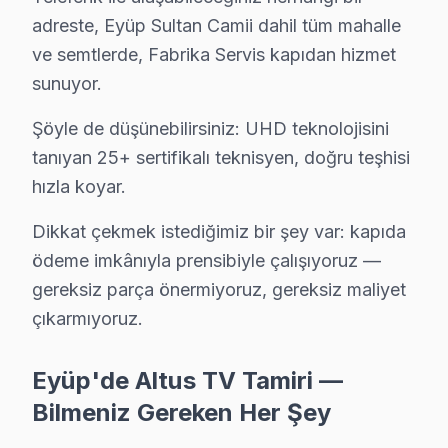
Altus TV'niz Odayeri'de arıza yaptıysa taşımanıza gerek yo
adreste, Eyüp Sultan Camii dahil tüm mahalle
Eyüp TV Servis Merkezi →
ve semtlerde, Fabrika Servis kapıdan hizmet
sunuyor.
Pirinççi Altus Servis
Pirinççi bölgesindeki Altus kullanıcıları için haftanın 7 günü
Şöyle de düşünebilirsiniz: UHD teknolojisini
Pirinççi Altus Anakart Tamiri →
tanıyan 25+ sertifikalı teknisyen, doğru teşhisi
hızla koyar.
Rami Cuma Altus Servis
Rami Cuma'de Altus TV güç kartı kondansatör şişmesi en yaygı
Dikkat çekmek istediğimiz bir şey var: kapıda
Eyüp Altus Servis →
ödeme imkânıyla prensibiyle çalışıyoruz —
gereksiz parça önermiyoruz, gereksiz maliyet
Rami Yeni Altus Servis
çıkarmıyoruz.
Rami Yeni'de Altus TV ekranında çizgi, donma ya da ses sorunl
Altus Servis Merkezi →
Eyüp'de Altus TV Tamiri —
Sakarya Altus Servis
Bilmeniz Gereken Her Şey
Sakarya sakinleri Altus TV arızaları için sık bizi tercih ediyor