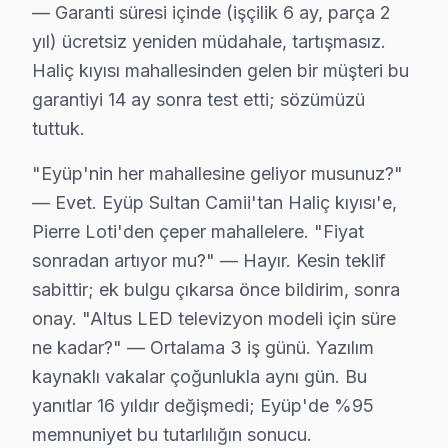
— Garanti süresi içinde (işçilik 6 ay, parça 2
"Altus VA Panel için orijinal parça mı kullanıyorsunuz?
yıl) ücretsiz yeniden müdahale, tartışmasız.
"Eyüp'nin her mahallesine geliyor musunuz?" — Evet. Ey
Haliç kıyısı mahallesinden gelen bir müşteri bu
Eyüp servis lojistiği, ilçenin Avrupa Yakası'ndaki konu
garantiyi 14 ay sonra test etti; sözümüzü
İkinci katman — Orta kuşak: Pierre Loti ve bağlantılı 
tuttuk.
Üçüncü katman — Dış mahalleler: Haliç kıyısı ve Eyüp'n
"Eyüp'nin her mahallesine geliyor musunuz?"
Eyüp Bölgesi ve Altus TV Desteği
— Evet. Eyüp Sultan Camii'tan Haliç kıyısı'e,
Pierre Loti'den çeper mahallelere. "Fiyat
İstanbul Avrupa Yakası içinde yer alan Eyüp, yaklaşık 
sonradan artıyor mu?" — Hayır. Kesin teklif
sabittir; ek bulgu çıkarsa önce bildirim, sonra
Altus TV'lerde Sık Görülen Arızalar
onay. "Altus LED televizyon modeli için süre
Eyüp bölgesindeki Altus kullanıcılarının getirdiği LED 
ne kadar?" — Ortalama 3 iş günü. Yazılım
Güç kartı arızası: Eyüp'de Altus VA Panel panellerin en b
kaynaklı vakalar çoğunlukla aynı gün. Bu
Panel sorunu: Eyüp'de Smart televizyon sistemini kul
yanıtlar 16 yıldır değişmedi; Eyüp'de %95
Backlight: Eyüp'de LED ekranlarda daha sık rastlıyoruz
memnuniyet bu tutarlılığın sonucu.