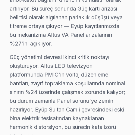
artırıyor. Bu süreç sonunda Güç kartı arızası
belirtisi olarak algılanan parlaklık düşüşü veya
titreme ortaya çıkıyor — Eyüp kayıtlarımızda
bu mekanizma Altus VA Panel arızalarının
Eyüp Yakın İlçelerde Altus Servisi
%27'ini açıklıyor.
· Arnavutköy Altus
· Avcılar Altus
Güç yönetimi devresi ikinci kritik noktayı
· Bağcılar Altus
· Bahçelievler Altus
oluşturuyor. Altus LED televizyon
platformunda PMIC'ın voltaj düzenleme
· Bakırköy Altus
· Başakşehir Altus
bantları, zayıf topraklama koşullarında nominal
sınırın %24 üzerinde çalışmak zorunda kalıyor;
· Bayrampaşa Altus
· Beşiktaş Altus
bu durum zamanla Panel sorunu'ye zemin
hazırlıyor. Eyüp Sultan Camii çevresindeki eski
Eyüp Diğer Marka Servisleri
bina elektrik tesisatından kaynaklanan
· Eyüp Sony
· Eyüp Philips
harmonik distorsiyon, bu sürecin katalizörü