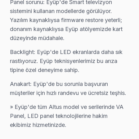
Panel sorunu: Eyüp'de Smart televizyon
2025 Eyüp Altus TV servis ücretleri:
sistemini kullanan modellerde görülüyor.
• LED backlight tamiri: ₺500 – ₺2.000
Yazılım kaynaklıysa firmware restore yeterli;
• Yazılım güncelleme ve hata giderme: ₺200 – ₺500
donanım kaynaklıysa Eyüp atölyemizde kart
düzeyinde müdahale.
• T-Con kartı değişimi: ₺350 – ₺900
• Panel (ekran) değişimi: ₺1.500 – ₺8.000 (boyut ve te
Backlight: Eyüp'de LED ekranlarda daha sık
• Güç kartı (power board) tamiri: ₺400 – ₺1.200
rastlıyoruz. Eyüp teknisyenlerimiz bu arıza
• Kapasitör değişimi (anakart): ₺250 – ₺600
tipine özel deneyime sahip.
• Ses kartı/hoparlör tamiri: ₺300 – ₺700
Anakart: Eyüp'de bu sorunla başvuran
• Anakart tamiri/değişimi: ₺500 – ₺1.800
müşteriler için hızlı randevu ve ücretsiz teşhis.
Eyüp'de ödeme kolaylığı:
» Eyüp'de tüm Altus model ve serilerinde VA
• Nakit, kredi kartı, taksit
Panel, LED panel teknolojilerine hakim
• Fatura kesilir (KDV dahil)
ekibimiz hizmetinizde.
• Ön ödeme istenmez
Eyüp'da Altus servis fiyatı için randevu alın — teşhis ü