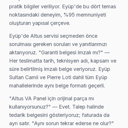
Eyüp'de Altus ekran tamiri için gerçekçi maliyet çerç
pratik bilgiler veriliyor. Eyüp'de bu dört temas
noktasındaki deneyim, %95 memnuniyeti
Bu rakamlar Eyüp'deki son 81 vakadan elde edilen gerçe
oluşturan yapısal çerçeve.
Fiyatlandırma prensibimiz üç sütuna dayanıyor: Birincisi
Eyüp'deki iklim koşulları ile Altus televizyon ünitesi 
Eyüp'de Altus servisi seçmeden önce
Sıcaklık-arıza ilişkisinde ise iki kritik eşik var. 28
sorulması gereken soruları ve yanıtlarımızı
Eyüp'de bu iklim-arıza korelasyonu stok planlamasına y
aktarıyoruz. "Garanti belgesi imzalı mı?" —
Her teslimatta tarih, teknisyen adı, kapsam ve
Eyüp'deki Altus hizmet deneyimimizi beş temel performan
süre belirtilmiş imzalı belge veriyoruz. Eyüp
Dördüncü gösterge: Maliyet tutarlılığı. Güç kartı arıza
Sultan Camii ve Pierre Loti dahil tüm Eyüp
Eyüp Sultan Camii ve Pierre Loti odaklı coğrafi yoğunl
mahallelerinde aynı belge formatı geçerli.
Eyüp'deki Altus müşteri yolculuğunu dört kritik temas 
İkinci temas — İlk iletişim: Telefon veya mesaj yoluyla
"Altus VA Panel için orijinal parça mı
kullanıyorsunuz?" — Evet. Talep halinde
Üçüncü temas — Saha müdahalesi: Eyüp Sultan Camii ve P
tedarik belgesini gösteriyoruz; faturada da
Dördüncü temas — Teslim sonrası: Garanti belgesi + kul
ayrı satır. "Aynı sorun tekrar ederse ne olur?"
Eyüp'de bu marka servisi seçmeden önce sorulması gerek