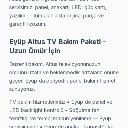
• 6 aylık işçilik güvencesi: Eyüp'de Altus arızası tekra
servisimiz: panel, anakart, LED, güç kartı,
• Altus yedek parça garantisi: Eyüp'de taktığımız orijin
yazılım — tüm alanlarda orijinal parça ve
• İmzalı Altus garanti belgesi: Eyüp servis çıkışında imza
garantili çözüm.
• Altus televizyon ünitesi tamiri sonrası işçilik garantim
Eyüp Altus TV Bakım Paketi –
• Eyüp Altus sonrası destek: Merak ettiğinizde hattımı
Uzun Ömür İçin
Eyüp Altus Mevsimsel Servis Verisi
Düzenli bakım, Altus televizyonunuzun
Eyüp'de Altus akıllı TV servis talebinin mevsimsel dağı
ömrünü uzatır ve beklenmedik arızaların önüne
Teleferik ve Haliç vapurları güzergahındaki trafik yoğ
geçer. Eyüp'da periyodik panel bakım hizmeti
Altus parça tedariki açısından da Eyüp'ye özgü bir pla
sunuyoruz.
Eyüp Altus TV Servisi – Sık Sorulan Sorular
TV bakım hizmetlerimiz: • Eyüp'de panel ve
LED backlight kontrolü • Soğutma fanı
S: Eyüp'de arıza tespit nasıl yapılıyor?
temizliği ve termal macun yenileme — Eyüp
C: Eyüp servisimizde müşterinin sorunu dinleyip, TV'yi 
servisimizde • Eyüp'de anakart kapasitör ve