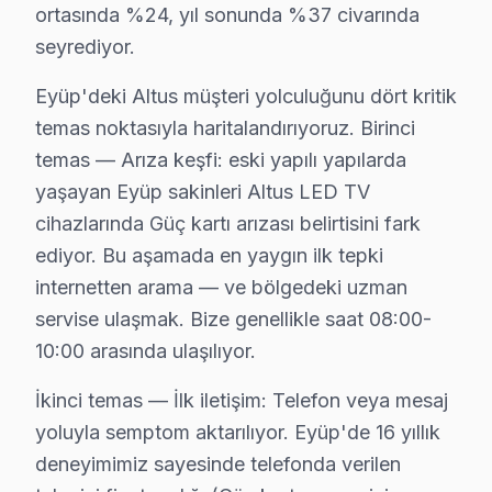
ortasında %24, yıl sonunda %37 civarında
Topçular Mahallesi, yoğun konut yapısıyla bilinen bir b
seyrediyor.
Yeşilpınar'da Altus TV Servisi
Eyüp'deki Altus müşteri yolculuğunu dört kritik
Yeşilpınar, genellikle farklı yaş gruplarını barındıran 
temas noktasıyla haritalandırıyoruz. Birinci
temas — Arıza keşfi: eski yapılı yapılarda
Altus Arıza Profili: Yaş Grubu Analizi
yaşayan Eyüp sakinleri Altus LED TV
Eyüp bölgesinde Altus TV tamiri, farklı yaş gruplarındak
cihazlarında Güç kartı arızası belirtisini fark
ediyor. Bu aşamada en yaygın ilk tepki
Eyüp'de Her Kuşağa Altus Servisi: Fabrika Yak
internetten arama — ve bölgedeki uzman
Eyüp bölgesinde farklı yaş gruplarındaki kullanıcılara 
servise ulaşmak. Bize genellikle saat 08:00-
10:00 arasında ulaşılıyor.
Eyüp Altus servis - TV Tamiri
İkinci temas — İlk iletişim: Telefon veya mesaj
Eyüp'da yaşayıp Altus ekran arızasıyla karşılaşmak s
yoluyla semptom aktarılıyor. Eyüp'de 16 yıllık
Teleferik ile ulaşabileceğiniz herhangi bir adreste, E
deneyimimiz sayesinde telefonda verilen