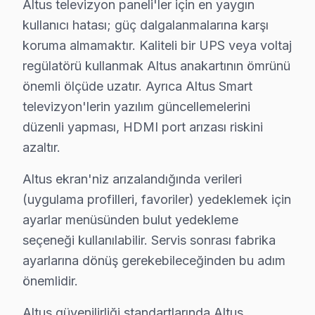
Altus televizyon paneli'ler için en yaygın
Eyüp Altus TV Arızaları – Televizyonunuz Sor
kullanıcı hatası; güç dalgalanmalarına karşı
Altus LED TV'nizde yaşadığınız arıza, cihazın tamamen
koruma almamaktır. Kaliteli bir UPS veya voltaj
Altus görüntüleme sistemi'lerde en çok müdahale ettiği
regülatörü kullanmak Altus anakartının ömrünü
• Panel ve Ekran: OLED yanması, LCD şeriti, piksel öl
önemli ölçüde uzatır. Ayrıca Altus Smart
• Elektronik Kartlar: Anakart, T-Con, güç kartı, tune
televizyon'lerin yazılım güncellemelerini
düzenli yapması, HDMI port arızası riskini
• Arka Aydınlatma: LED bar değişimi, inverter tamiri, ba
azaltır.
• Yazılım ve Firmware: Fabrika ayarı, eMMC kurtarm
• Bağlantı: HDMI/USB port arızası, Bluetooth ve Wi-Fi
Altus ekran'niz arızalandığında verileri
• Kapasitör ve SMD: Şişmiş kapasitör değişimi, smd bil
(uygulama profilleri, favoriler) yedeklemek için
Eyüp'de Altus televizyon paneli tamiri için ücretsiz arıza 
ayarlar menüsünden bulut yedekleme
seçeneği kullanılabilir. Servis sonrası fabrika
Altus Servisi Garanti ve Sonrası Destek
ayarlarına dönüş gerekebileceğinden bu adım
önemlidir.
Eyüp Altus TV Servis Garanti Belgesi - 1 Yıl Parça Güvencesi
Eyüp Altus ekran müşterilerimize verdiğimiz söz belge
Altus güvenilirliği standartlarında Altus