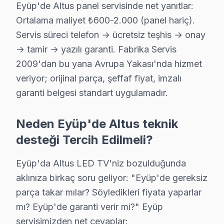
Eyüp'de Altus panel servisinde net yanıtlar:
Sakarya Altus Açılmıyor Arıza →
Ortalama maliyet ₺600-2.000 (panel hariç).
Silahtarağa Altus Servis
Servis süreci telefon → ücretsiz teşhis → onay
Altus TV'niz Silahtarağa'de arıza yaptıysa taşımanıza gerek
→ tamir → yazılı garanti. Fabrika Servis
Eyüp Altus Servis →
2009'dan bu yana Avrupa Yakası'nda hizmet
veriyor; orijinal parça, şeffaf fiyat, imzalı
Topçular Altus Servis
garanti belgesi standart uygulamadır.
Altus TV HDMI port arızası Topçular adresine gelen ekibimiz
Topçular Altus Açılmıyor Arıza →
Neden Eyüp'de Altus teknik
Yeşilpınar Altus Servis
desteği Tercih Edilmeli?
Yeşilpınar semtindeki Altus TV sorunları için kapıya kadar s
Eyüp TV Servis Merkezi →
Eyüp'da Altus LED TV'niz bozulduğunda
aklınıza birkaç soru geliyor: "Eyüp'de gereksiz
parça takar mılar? Söyledikleri fiyata yaparlar
Eyüp Altus TV Servis Hizmet Bölgesi
mı? Eyüp'de garanti verir mi?" Eyüp
Eyüp bölgesine kapıya gelen Altus TV tamir servisi hizmetimizin
servisimizden net cevaplar: