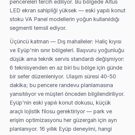
pencereleri tercih ediliyor. Bu bölgede Altus
3. Arıza kaynağı tespit edilir: panel mi, anakart mı, güç
LED ekran sahipliği yüksek — eski yapılı konut
4. Yazılı fiyat teklifi sunulur; onay olmadan işlem başla
stoku VA Panel modellerin yoğun kullanıldığı
segmenti temsil ediyor.
5. Orijinal veya OEM eşdeğer bu cihaz parça ile onarı
6. Tüm fonksiyonlar kapsamlı test edilir; garanti belgesi 
Üçüncü katman — Dış mahalleler: Haliç kıyısı
Altus görüntüleme sistemi Bakım Tavsiyeleri
ve Eyüp'nin sınır bölgeleri. Başvuru yoğunluğu
Altus televizyon paneli'ler için en yaygın kullanıcı h
düşük ama teknik servis standardı değişmiyor:
Altus ekran'niz arızalandığında verileri (uygulama pro
6 teknisyenden en az biri bu bölge için günde
Altus güvenilirliği standartlarında Altus servisimiz: pa
bir sefer düzenleniyor. Ulaşım süresi 40-50
dakika; bu pencere randevu planlamasına
Eyüp Altus TV Bakım Paketi – Uzun Ömür İçin
yansıtılıyor ve müşteri önceden bilgilendiriliyor.
Eyüp'nin eski yapılı konut dokusu, küçük
Düzenli bakım, Altus televizyonunuzun ömrünü uzatır
araçlı lojistik filosu gerektiriyor — park ve
TV bakım hizmetlerimiz:
erişim optimizasyonu her güzergah için ayrı
• Eyüp'de panel ve LED backlight kontrolü
planlanıyor. 16 yıllık Eyüp deneyimi, hangi
• Soğutma fanı temizliği ve termal macun yenileme —