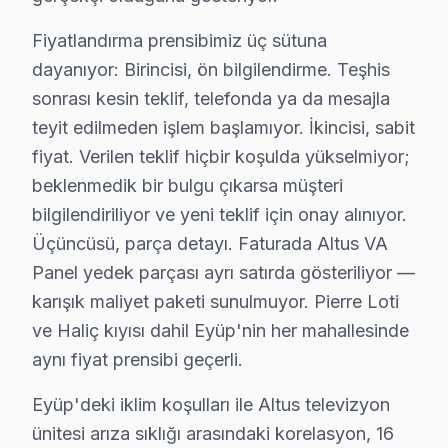
2.
Yazılım Sorunları
: Gençlerin sıkça kullandığı bu m
Fiyatlandırma prensibimiz üç sütuna
3.
Güç Kartı Arızası
: Orta yaş grubunun tercihi olan A
dayanıyor: Birincisi, ön bilgilendirme. Teşhis
4.
Backlight Sorunları
: Full HD LCD modellerinde, ark
sonrası kesin teklif, telefonda ya da mesajla
5.
Anakart Arızaları
: Her yaş grubunun etkilenebileceğ
teyit edilmeden işlem başlamıyor. İkincisi, sabit
fiyat. Verilen teklif hiçbir koşulda yükselmiyor;
Eyüp'deki Altus kullanıcıları için bu sorunların gider
beklenmedik bir bulgu çıkarsa müşteri
Eyüp Mahallelerinde Altus Servis: Kuşak Persp
bilgilendiriliyor ve yeni teklif için onay alınıyor.
Üçüncüsü, parça detayı. Faturada Altus VA
Ağaçlı'da Altus TV Servisi
Panel yedek parçası ayrı satırda gösteriliyor —
Ağaçlı Mahallesi, eskimiş binaları ve elektrik altyapıs
karışık maliyet paketi sunulmuyor. Pierre Loti
ve Haliç kıyısı dahil Eyüp'nin her mahallesinde
Akpınar'da Altus TV Servisi
aynı fiyat prensibi geçerli.
Akpınar Mahallesi'nde, genellikle daha yeni yapılar me
Eyüp'deki iklim koşulları ile Altus televizyon
Akşemsettin'de Altus TV Servisi
ünitesi arıza sıklığı arasındaki korelasyon, 16