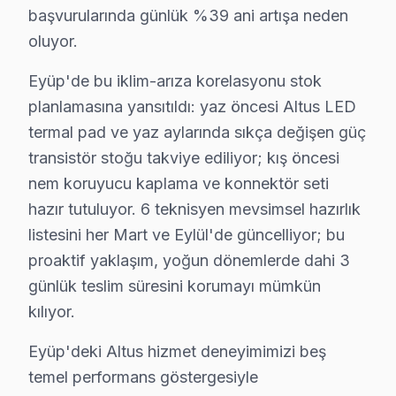
başvurularında günlük %39 ani artışa neden
Esentepe'de Altus TV Servisi
oluyor.
Esentepe Mahallesi, karışık bir yapı yapısına sahip olup
Eyüp'de bu iklim-arıza korelasyonu stok
Güzeltepe'de Altus TV Servisi
planlamasına yansıtıldı: yaz öncesi Altus LED
Güzeltepe Mahallesi, hem yeni yapıların hem de eski bi
termal pad ve yaz aylarında sıkça değişen güç
transistör stoğu takviye ediliyor; kış öncesi
İhsaniye'de Altus TV Servisi
nem koruyucu kaplama ve konnektör seti
İhsaniye Mahallesi, yerleşim yapısı bakımından oldukça ç
hazır tutuluyor. 6 teknisyen mevsimsel hazırlık
listesini her Mart ve Eylül'de güncelliyor; bu
Işıklar'da Altus TV Servisi
proaktif yaklaşım, yoğun dönemlerde dahi 3
Işıklar Mahallesi'nde, genellikle eski yapılar ve az gel
günlük teslim süresini korumayı mümkün
İslambey'de Altus TV Servisi
kılıyor.
İslambey Mahallesi'nde yaşayıp da Altus ekran bakımı ar
Eyüp'deki Altus hizmet deneyimimizi beş
temel performans göstergesiyle
Karadolap'ta Altus TV Servisi