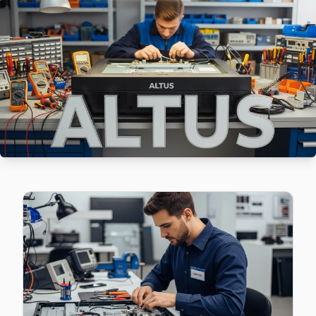
Çırçır sakinleri Altus TV arızaları için sık bizi tercih ediyor: 
Çırçır Altus Anakart Tamiri →
Defterdar Altus Servis
Defterdar'de Altus TV ekranında çizgi, donma ya da ses sorunl
Defterdar Altus Anakart Tamiri →
Düğmeciler Altus Servis
Düğmeciler sakinlerine özel: Altus TV tamirinde parça değiş
Eyüp Altus Servis →
Esentepe Altus Servis
Altus TV'niz Esentepe'de arıza yaptıysa taşımanıza gerek y
Eyüp Altus Servis →
Güzeltepe Altus Servis
Güzeltepe'de Altus TV ekranında çizgi, donma ya da ses sorun