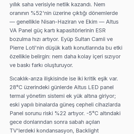
Akşemsettin Mahallesi'nde, oldukça eski binalar bulunma
yıllık saha verisiyle netlik kazandı. Nem
oranının %52'nin üzerine çıktığı dönemlerde
Alibeyköy'de Altus TV Servisi
— genellikle Nisan-Haziran ve Ekim — Altus
Alibeyköy Mahallesi, farklı yapı yaşlarına sahip dairel
VA Panel güç kartı kapasitörlerinin ESR
bozulma hızı artıyor. Eyüp Sultan Camii ve
Çiftalan'da Altus TV Servisi
Pierre Loti'nin düşük katlı konutlarında bu etki
Çiftalan Mahallesi, geniş bir yapılaşma ve dinamik bir y
özellikle belirgin: nem daha kolay içeri sızıyor
ve baskı farkı oluşturuyor.
Çırçır'da Altus TV Servisi
Çırçır Mahallesi'nde, eski ve yeni yapıların birleşimi 
Sıcaklık-arıza ilişkisinde ise iki kritik eşik var.
28°C üzerindeki günlerde Altus LED panel
Defterdar'da Altus TV Servisi
termal yönetim sistemi ek yük altına giriyor;
Defterdar Mahallesi, elektrik altyapısının zayıf olduğu 
eski yapılı binalarda güneş cepheli cihazlarda
Panel sorunu riski %22 artıyor. -5°C altındaki
Düğmeciler'de Altus TV Servisi
gece donlarından sonra sabah açılan
Düğmeciler Mahallesi, özellikle yaşça daha eski binalar
TV'lerdeki kondansasyon, Backlight