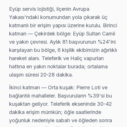
Anakart: Eyüp'de bu sorunla başvuran müşteriler için h
Eyüp servis lojistiği, ilçenin Avrupa
» Eyüp'de tüm Altus model ve serilerinde VA Panel, LED
Yakası'ndaki konumundan yola çıkarak üç
katmanlı bir erişim yapısı üzerine kurulu. Birinci
Altus TV Teknik Rehberi: Panel, Teşhis ve Onar
katman — Çekirdek bölge: Eyüp Sultan Camii
Altus televizyonlarınızın müdahale ve bakımında Eyüp 
ve yakın çevresi. Aylık 81 başvurunun %24'ini
karşılayan bu bölge, 6 kişilik ekibimizin ağırlıklı
Altus TV Teknik Profil ve Servis Rehberi
hareket alanı. Teleferik ve Haliç vapurları
Altus panel Teknik Servis Rehberi
hattına en yakın noktalar burada; ortalama
Altus akıllı TV'lerde En Sık Karşılaşılan Arızalar
ulaşım süresi 20-28 dakika.
Altus servisimizde en yaygın HDMI port arızası arızalar
İkinci katman — Orta kuşak: Pierre Loti ve
Altus Servis Yaklaşımımız
bağlantılı mahalleler. Başvuruların %39'si bu
Herkes için teknoloji ilkeleri doğrultusunda Altus LED T
kuşaktan geliyor. Teleferik ekseninde 30-42
Altus TV Onarım Süreci
dakika erişim mümkün; öğle saatlerinde
1. Müşteri bildirir, servis ekibi arıza semptomlarını di
yoğunluk nedeniyle sabah ve öğleden sonra
2. Termal kamera, osiloskop, ESR ölçer ile elektronik bil