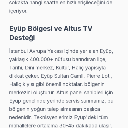
sokakta hangi saatte en hızlı erişileceğini de
• Eyüp'de anakart kapasitör ve kondansatör kontrolü
içeriyor.
• HDMI port ve bağlantı noktası temizliği — Eyüp
• Eyüp'de yazılım ve firmware güncelleme kontrolü
Eyüp Bölgesi ve Altus TV
Eyüp bölgesinde Altus televizyonlarınız için yılda 1-2
Desteği
Eyüp ve Çevresi Altus Servis Ağı
İstanbul Avrupa Yakası içinde yer alan Eyüp,
yaklaşık 400.000+ nüfusu barındıran ilçe,
Geniş servis ağımızla Eyüp ve çevre ilçelerde Altus L
Tarihi, Dini merkez, Kültür, Haliç yapısıyla
Hizmet bölgelerimiz:
dikkat çeker. Eyüp Sultan Camii, Pierre Loti,
• Eyüp merkez ve Eyüp'nin tüm mahalleleri
Haliç kıyısı gibi önemli noktalar, bölgenin
• Eyüp'den komşu ilçelere hızlı erişim
merkezini oluşturur. Altus panel sahipleri için
• Eyüp'de toplu konut ve site anlaşmaları mevcut
Eyüp genelinde yerinde servis sunmamız, bu
Eyüp'da Altus teknik desteği arıyorsanız, aynı gün rand
bölgenin yoğun talep almasının başlıca
nedenidir. Teknisyenlerimiz Eyüp'deki tüm
Altus Parça Kalitesi – Eyüp Servisimizde Muad
mahallelere ortalama 30-45 dakikada ulaşır.