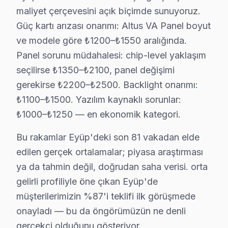
maliyet çerçevesini açık biçimde sunuyoruz.
✓ 15+ Yıl Deneyim
✓ Yazılı Garanti Belgesi
Güç kartı arızası onarımı: Altus VA Panel boyut
✓ Orijinal Yedek Parça
ve modele göre ₺1200–₺1550 aralığında.
✓ Ücretsiz Arıza Tespiti
Panel sorunu müdahalesi: chip-level yaklaşım
seçilirse ₺1350–₺2100, panel değişimi
gerekirse ₺2200–₺2500. Backlight onarımı:
Eyüp'de Altus TV: Kuşaklar Arası Kullanım Fark
₺1100–₺1500. Yazılım kaynaklı sorunlar:
Eyüp ilçesi, İstanbul'un tarihi ve kültürel zenginlikleri
₺1000–₺1250 — en ekonomik kategori.
Yaşlı nüfus genellikle eski CRT ve plazma televizyonla
Bu rakamlar Eyüp'deki son 81 vakadan elde
Genç kuşak ise, sinema deneyimini evde yaşamak amacıyl
edilen gerçek ortalamalar; piyasa araştırması
Eyüp’ün coğrafi konumu ve ulaşım ağı da bu değişiklikle
ya da tahmin değil, doğrudan saha verisi. orta
gelirli profiliyle öne çıkan Eyüp'de
Altus Tamir vs Yenileme: Kuşağa Göre Karar
müşterilerimizin %87'i teklifi ilk görüşmede
Eyüp bölgesinde Altus televizyon'lerle ilgili en sık kar
onayladı — bu da öngörümüzün ne denli
1.
Panel Arızası
: Gençler tarafından kullanılan Altus A
gerçekçi olduğunu gösteriyor.