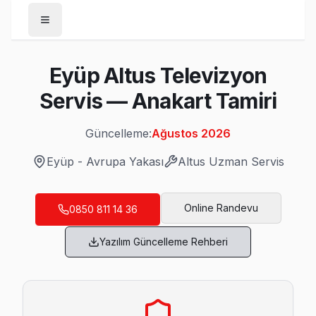
Anasayfa
Eyüp Altus Televizyon
/
Eyüp
Servis — Anakart Tamiri
/
Altus
Güncelleme:
Ağustos 2026
Son Güncelleme:
Ağustos 2026
Eyüp
-
Avrupa Yakası
Altus
Uzman Servis
Online Randevu
0850 811 14 36
Eyüp'da Mahalle Mahalle Altus TV Servis
Yazılım Güncelleme Rehberi
Ağaçlı Altus Servis
Ağaçlı sakinlerine özel: Altus TV tamirinde parça değişimi y
Eyüp TV Servis Merkezi →