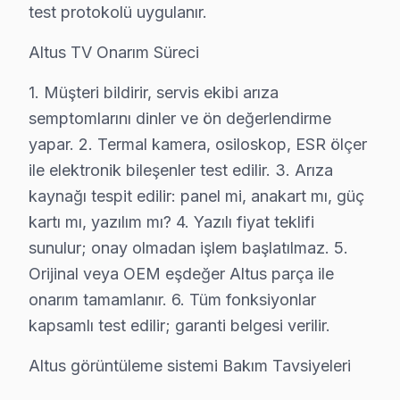
• Enerji tasarrufu için kullanmadığınızda Eyüp'de ekr
test protokolü uygulanır.
• Eyüp'de Smart televizyon ünitesi uygulamalarını düz
Altus TV Onarım Süreci
• Uzaktan kumanda pilleri Eyüp'de 6 ayda bir yenileyi
Eyüp'da Altus bakım ve önleyici servis hizmetlerimizde
1. Müşteri bildirir, servis ekibi arıza
semptomlarını dinler ve ön değerlendirme
Eyüp'da Altus TV Uzmanları – Sertifikalı Ekip
yapar. 2. Termal kamera, osiloskop, ESR ölçer
Altus ürünlerine hakim, sertifikalı teknisyen kadromuz E
ile elektronik bileşenler test edilir. 3. Arıza
Ekibimizin farkı:
kaynağı tespit edilir: panel mi, anakart mı, güç
kartı mı, yazılım mı? 4. Yazılı fiyat teklifi
• Eyüp'de ortalama 10+ yıl sektör deneyimi
sunulur; onay olmadan işlem başlatılmaz. 5.
• Altus özel sertifika ve eğitimler
Orijinal veya OEM eşdeğer Altus parça ile
• Eyüp servisimizde güncel teknoloji ve arıza çözümleri
onarım tamamlanır. 6. Tüm fonksiyonlar
• Eyüp'de müşteri memnuniyeti odaklı yaklaşım
kapsamlı test edilir; garanti belgesi verilir.
• Temiz ve düzenli çalışma prensibi
Altus görüntüleme sistemi Bakım Tavsiyeleri
Eyüp'da Altus televizyonunuzun tamirini konusunda uz