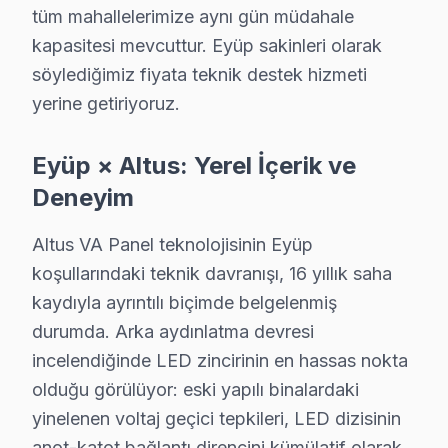
tüm mahallelerimize aynı gün müdahale
Murat T. — Altus Servis Uzmanı
kapasitesi mevcuttur. Eyüp sakinleri olarak
14 yıllık Altus TV tamir deneyimi. Eyüp ve çevre ilçelere yer
söylediğimiz fiyata teknik destek hizmeti
· Altus fabrika servis sertifikası
yerine getiriyoruz.
· Orijinal ve OEM yedek parça tedarikçisi
· 2010'dan günümüze tüm Altus modelleri
Eyüp × Altus: Yerel İçerik ve
Eyüp Servis İstatistikleri
Deneyim
· Eyüp'de
445+
Altus TV tamiri
Altus VA Panel teknolojisinin Eyüp
· Müşteri memnuniyeti
%97
· Ortalama tamir süresi:
1–2 iş günü
koşullarındaki teknik davranışı, 16 yıllık saha
· Tüm işlemler
2 yıl garantili
kaydıyla ayrıntılı biçimde belgelenmiş
durumda. Arka aydınlatma devresi
incelendiğinde LED zincirinin en hassas nokta
Bu sayfayla ilgili hizmet sayfaları:
olduğu görülüyor: eski yapılı binalardaki
↑ Altus Servis Ana Sayfası
yinelenen voltaj geçici tepkileri, LED dizisinin
↑ Eyüp TV Servis Merkezi
anot-katot bağlantı direncini kümülatif olarak