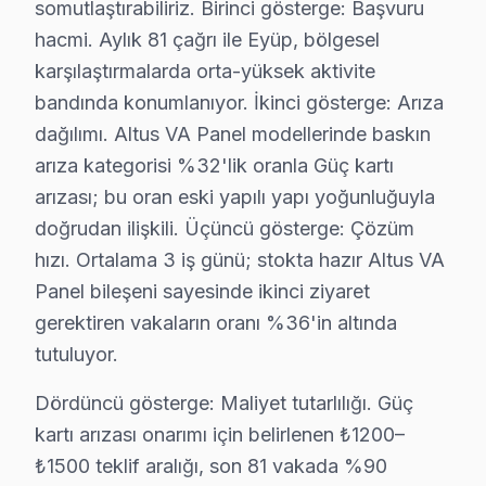
somutlaştırabiliriz. Birinci gösterge: Başvuru
Karadolap Mahallesi sakinleri için Altus ekran bakımı a
hacmi. Aylık 81 çağrı ile Eyüp, bölgesel
Kemerburgaz'da Altus TV Servisi
karşılaştırmalarda orta-yüksek aktivite
bandında konumlanıyor. İkinci gösterge: Arıza
Kemerburgaz'da yaşayanlar, Altus panel onarımı seçerken
dağılımı. Altus VA Panel modellerinde baskın
Mimarsinan'da Altus TV Servisi
arıza kategorisi %32'lik oranla Güç kartı
arızası; bu oran eski yapılı yapı yoğunluğuyla
Mimarsinan Mahallesi sakinleri, Altus cihaz tamiri için y
doğrudan ilişkili. Üçüncü gösterge: Çözüm
Mithatpaşa'da Altus TV Servisi
hızı. Ortalama 3 iş günü; stokta hazır Altus VA
Mithatpaşa Mahallesi'nde oturanlar, Altus ekran tamiri
Panel bileşeni sayesinde ikinci ziyaret
gerektiren vakaların oranı %36'in altında
Nişancı'da Altus TV Servisi
tutuluyor.
Nişancı Mahallesi'nde Altus televizyonunuz tamiri için
Dördüncü gösterge: Maliyet tutarlılığı. Güç
Odayeri'de Altus TV Servisi
kartı arızası onarımı için belirlenen ₺1200–
Odayeri Mahallesi'nde yaşayanlar, Altus ekran onarımı a
₺1500 teklif aralığı, son 81 vakada %90