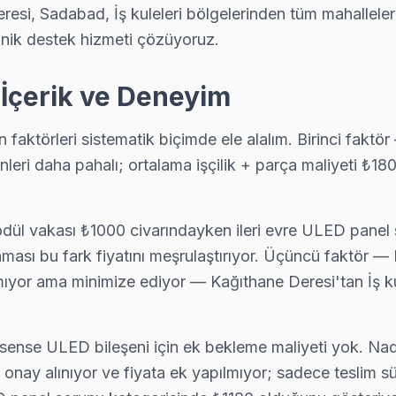
resi, Sadabad, İş kuleleri bölgelerinden tüm mahallele
eknik destek hizmeti çözüyoruz.
ı donuyorsa bu bilinen bir yazılım sorunu. Teknik ekibimiz Talatpa
 İçerik ve Deneyim
ıya kadar ücretsiz teşhis yapıyoruz; tamir yapılmazsa ücret almıyoru
n faktörleri sistematik biçimde ele alalım. Birinci fak
leri daha pahalı; ortalama işçilik + parça maliyeti ₺1
.
cılarına tam donanımlı servis. Ekibimiz orijinal yedek parça ile gel
modül vakası ₺1000 civarındayken ileri evre ULED pane
nması bu fark fiyatını meşrulaştırıyor. Üçüncü faktör —
lamıyor ama minimize ediyor — Kağıthane Deresi'tan İş k
e backlight led şeridi veya LVDS kablo arızası oluşturuyor. Kağıtha
isense ULED bileşeni için ek bekleme maliyeti yok. Na
nay alınıyor ve fiyata ek yapılmıyor; sadece teslim s