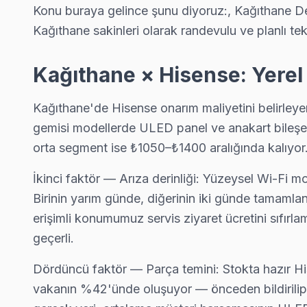
Konu buraya gelince şunu diyoruz:, Kağıthane De
Talatpaşa Hisense Servis
Kağıthane sakinleri olarak randevulu ve planlı t
Hisense TV Talatpaşa adresinde firmware güncellemesi sonras
Kağıthane Hisense Servis →
Kağıthane × Hisense: Yerel
Telsizler Hisense Servis
Kağıthane'da Telsizler mahallesi Hisense TV servisi için kap
Kağıthane'de Hisense onarım maliyetini belirleye
Telsizler Hisense Anakart Tamiri →
gemisi modellerde ULED panel ve anakart bileşen
orta segment ise ₺1050–₺1400 aralığında kalıyor
Yahya Kemal Hisense Servis
Kağıthane genelinde Yahya Kemal bölgesinde Hisense TV kullanı
İkinci faktör — Arıza derinliği: Yüzeysel Wi-Fi 
Hisense Servis Merkezi →
Birinin yarım günde, diğerinin iki günde tamamla
erişimli konumumuz servis ziyaret ücretini sıfır
Yeşilce Hisense Servis
geçerli.
Yeşilce'de Hisense TV ses ama görüntü yok sorununu genellikl
Kağıthane Hisense Servis →
Dördüncü faktör — Parça temini: Stokta hazır H
vakanın %42'ünde oluşuyor — önceden bildirilip o