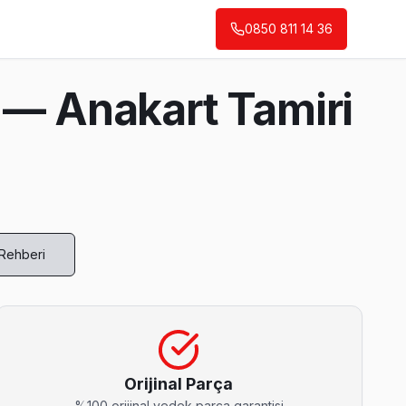
0850 811 14 36
 — Anakart Tamiri
 Rehberi
ay işçilik garantisi.
Orijinal Parça
%100 orijinal yedek parça garantisi