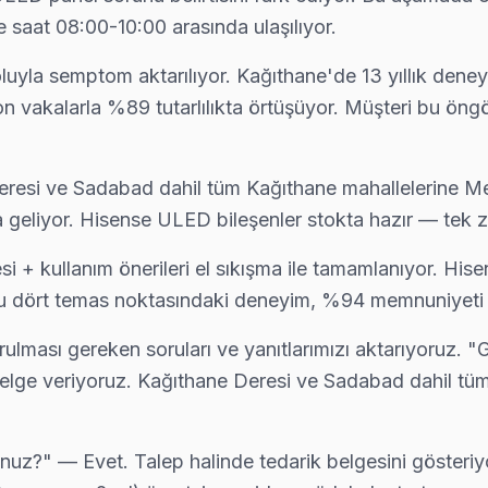
 saat 08:00-10:00 arasında ulaşılıyor.
oluyla semptom aktarılıyor. Kağıthane'de 13 yıllık dene
n vakalarla %89 tutarlılıkta örtüşüyor. Müşteri bu ön
re yerinde servis sunulmaktadır.
esi ve Sadabad dahil tüm Kağıthane mahallelerine Me
yla geliyor. Hisense ULED bileşenler stokta hazır — tek 
+ kullanım önerileri el sıkışma ile tamamlanıyor. Hisen
e bu dört temas noktasındaki deneyim, %94 memnuniyeti 
ması gereken soruları ve yanıtlarımızı aktarıyoruz. "Ga
 belge veriyoruz. Kağıthane Deresi ve Sadabad dahil tü
nuz?" — Evet. Talep halinde tedarik belgesini gösteriyo