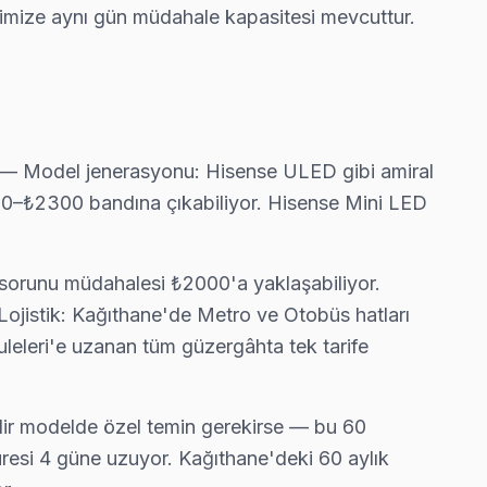
rimize aynı gün müdahale kapasitesi mevcuttur.
şa'e gelerek fabrika reset ve yeniden yükleme yapıyor.
z — bu taahhüdümüz.
tör — Model jenerasyonu: Hisense ULED gibi amiral
800–₺2300 bandına çıkabiliyor. Hisense Mini LED
iyor, çoğu arıza yerinde çözülüyor.
l sorunu müdahalesi ₺2000'a yaklaşabiliyor.
 Lojistik: Kağıthane'de Metro ve Otobüs hatları
uleleri'e uzanan tüm güzergâhta tek tarife
ne ekibimiz bu arızayı yerinde çözüyor.
dir modelde özel temin gerekirse — bu 60
üresi 4 güne uzuyor. Kağıthane'deki 60 aylık