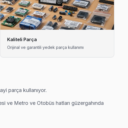
görülür. Ekibimiz bunu yerinde yeniliyor.
 müşteri önünde anlatıyoruz. Kağıthane standartlarımız bu.
Kaliteli Parça
Orijinal ve garantili yedek parça kullanımı
llanıyoruz.
ayi parça kullanıyor.
— bu taahhüdümüz.
resi ve Metro ve Otobüs hatları güzergahında
 gelerek fabrika reset ve yeniden yükleme yapıyor.