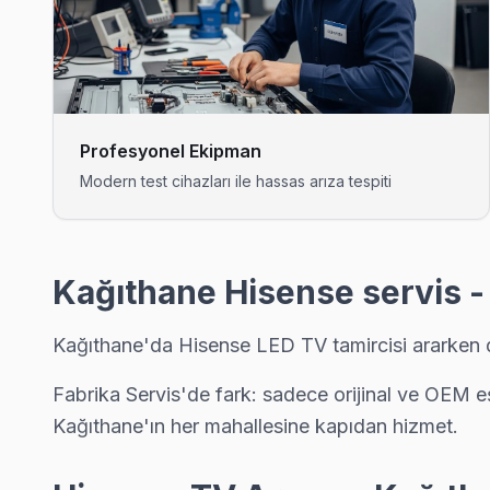
Kağıthane'da Hamidiye bölgesindeki Hisense kullanıcılarına no
Kağıthane TV Servis Merkezi →
Harmantepe Hisense Servis
Harmantepe mahallesi Hisense TV servisinde şeffaf çalışıyoruz
Profesyonel Ekipman
Kağıthane TV Servis Merkezi →
Modern test cihazları ile hassas arıza tespiti
Hürriyet Hisense Servis
Hürriyet'de Hisense TV güç kartı kondansatör şişmesi en yaygın 
Hisense Servis Merkezi →
Kağıthane Hisense servis -
Huzur Hisense Servis
Kağıthane'da Hisense LED TV tamircisi ararken dik
Kağıthane'da Huzur mahallesi Hisense TV servisi için kapıya 
Huzur Hisense Anakart Tamiri →
Fabrika Servis'de fark: sadece orijinal ve OEM 
Kağıthane'ın her mahallesine kapıdan hizmet.
Nurtepe Hisense Servis
Hisense TV Nurtepe adresinde firmware güncellemesi sonrası 