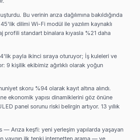
r.
uşturdu. Bu verinin arıza dağılımına bakıldığında
5'lik dilimi Wi-Fi modül ile yazılım kaynaklı
j profili standart binalara kıyasla %21 daha
ik payla ikinci sıraya oturuyor; İş kuleleri ve
 9 kişilik ekibimiz ağırlıklı olarak yoğun
nuniyet skoru %94 olarak kayıt altına alındı.
thane ekonomik yapısı dinamiklerini göz önüne
D panel sorunu riski belirgin artıyor. 13 yıllık
as — Arıza keşfi: yeni yerleşim yapılarda yaşayan
n yaygın ilk tepki internetten arama — ve