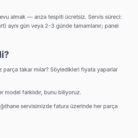
u almak — arıza tespiti ücretsiz. Servis süreci:
priz fatura çıkarmıyor.
kart) aynı gün veya 2-3 günde tamamlanır; panel
i?
90 dakika içinde kapınızda.
parça takar mılar? Söyledikleri fiyata yaparlar
 yapıyoruz; kablo değil, konektör sorununu çözüyoruz.
 model farklıdır, bunu biliyoruz.
ağıthane servisimizde fatura üzerinde her parça
rında ücretsiz bakım taahhüdümüz belgede yazıyor.