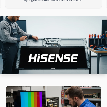
kikada kapınızda: araç takip sistemimiz sayesinde ekibin konumunu a
a Hisense TV tamir sonrası kalite kontrolü yapıyoruz: 48 saatlik izlem
 de yardımcı oluyoruz: satın alma öncesi gizli arıza denetimi ücretsiz.
izi seçiyor çünkü Kağıthane genelinde 6 ay işçilik garantisi ve oriji