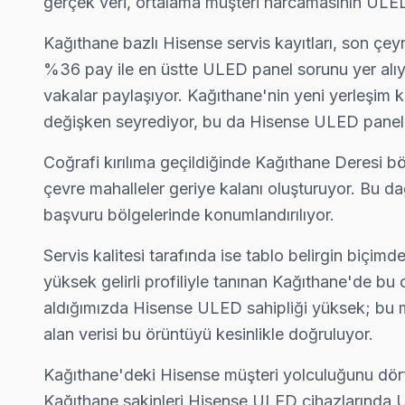
gerçek veri, ortalama müşteri harcamasının ULE
Kağıthane Hisense TV Servis Hizmet Bölgesi
Kağıthane bazlı Hisense servis kayıtları, son çey
Kağıthane bölgesine kapıya gelen Hisense TV tamir servisi hizmeti
%36 pay ile en üstte ULED panel sorunu yer alıyor
vakalar paylaşıyor. Kağıthane'nin yeni yerleşim k
değişken seyrediyor, bu da Hisense ULED panelle
Coğrafi kırılıma geçildiğinde Kağıthane Deresi bö
çevre mahalleler geriye kalanı oluşturuyor. Bu dağ
başvuru bölgelerinde konumlandırılıyor.
Servis kalitesi tarafında ise tablo belirgin biçim
yüksek gelirli profiliyle tanınan Kağıthane'de bu
aldığımızda Hisense ULED sahipliği yüksek; bu mod
alan verisi bu örüntüyü kesinlikle doğruluyor.
Kağıthane'deki Hisense müşteri yolculuğunu dört 
Kağıthane sakinleri Hisense ULED cihazlarında U