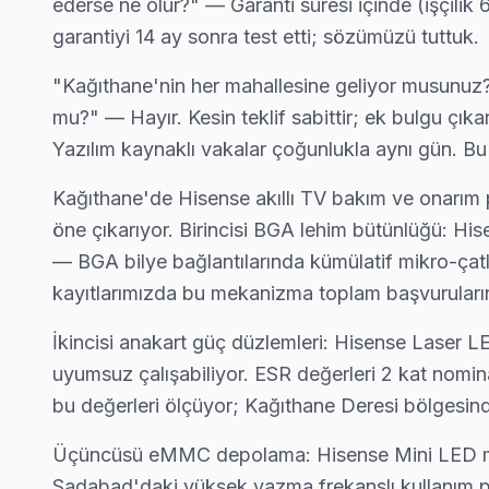
ederse ne olur?" — Garanti süresi içinde (işçilik 
Kağıthane Yakın İlçelerde Hisense Servisi
garantiyi 14 ay sonra test etti; sözümüzü tuttuk.
· Arnavutköy Hisense
· Avcılar Hisense
· Bağcılar Hisense
· Bahçelievler Hisense
"Kağıthane'nin her mahallesine geliyor musunuz?
mu?" — Hayır. Kesin teklif sabittir; ek bulgu çı
· Bakırköy Hisense
· Başakşehir Hisense
· Bayrampaşa Hisense
· Beşiktaş Hisense
Yazılım kaynaklı vakalar çoğunlukla aynı gün. Bu
Kağıthane'de Hisense akıllı TV bakım ve onarım p
Kağıthane Diğer Marka Servisleri
öne çıkarıyor. Birincisi BGA lehim bütünlüğü: Hi
· Kağıthane Sony
· Kağıthane Philips
· Kağıthane Hi-Level
· Kağıthane iFFALCON
— BGA bilye bağlantılarında kümülatif mikro-çatla
kayıtlarımızda bu mekanizma toplam başvuruları
· Kağıthane Samsung
· Kağıthane LG
· Kağıthane Panasonic
· Kağıthane Toshiba
İkincisi anakart güç düzlemleri: Hisense Laser
uyumsuz çalışabiliyor. ESR değerleri 2 kat nomin
bu değerleri ölçüyor; Kağıthane Deresi bölgesind
Hisense TV Arızası: Kağıthane'de Ne Yapmalıs
Üçüncüsü eMMC depolama: Hisense Mini LED mode
Kağıthane'de Hisense TV arızasında yapmanız gereken t
Sadabad'daki yüksek yazma frekanslı kullanım pr