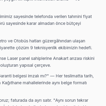
yimimiz sayesinde telefonda verilen tahmini fiyat
görü sayesinde karar almadan önce bütçeyi
tro ve Otobüs hatları güzergâhından ulaşan
ziyarette çözüm 9 teknisyenlik ekibimizin hedefi.
se Laser panel sahiplerine Anakart arızası riskini
oluşturan yapısal çerçeve.
ranti belgesi imzalı mı?" — Her teslimatta tarih,
m Kağıthane mahallelerinde aynı belge formatı
ruz; faturada da ayrı satır. "Aynı sorun tekrar