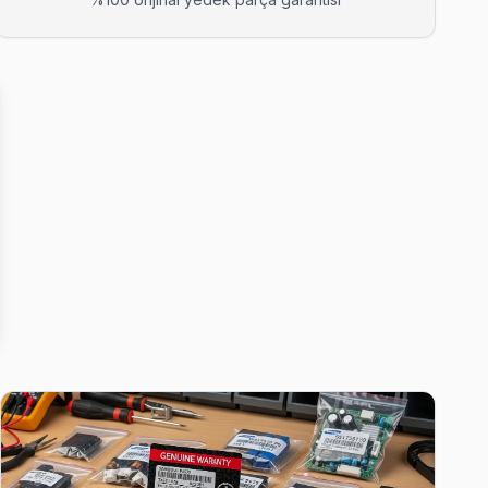
nlık görebiliyorsunuz.
e, sorun çıkarsa ücretsiz ikinci ziyaret.
nal parça taahhüdü veriyoruz.