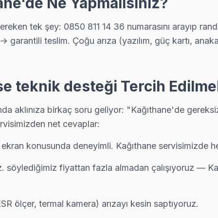
ane'de Ne Yapmalısınız?
eken tek şey: 0850 811 14 36 numarasını arayıp randev
i yapılmadan önce maliyet onayınız alınıyor. Kağıthane servisimiz sür
→ garantili teslim. Çoğu arıza (yazılım, güç kartı, ana
 teknik desteği Tercih Edilmel
usu almak kolay: telefon, WhatsApp veya web formundan — ekibimiz 
 aklınıza birkaç soru geliyor: "Kağıthane'de gereksiz 
rvisimizden net cevaplar:
izin sıklıkla karşılaştığı sorunlardan. Mikro kaynak ile port tamiri
 ekran konusunda deneyimli. Kağıthane servisimizde her
z. söylediğimiz fiyattan fazla almadan çalışıyoruz — K
amir tamamlandıktan sonra dijital garanti belgesi alıyor. Arıza tekra
SR ölçer, termal kamera) arızayı kesin saptıyoruz.