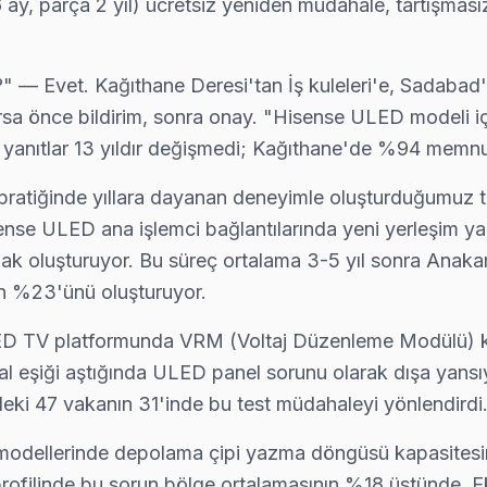
6 ay, parça 2 yıl) ücretsiz yeniden müdahale, tartışması
" — Evet. Kağıthane Deresi'tan İş kuleleri'e, Sadabad'
karsa önce bildirim, sonra onay. "Hisense ULED modeli 
 yanıtlar 13 yıldır değişmedi; Kağıthane'de %94 memnun
ratiğinde yıllara dayanan deneyimle oluşturduğumuz tekn
sense ULED ana işlemci bağlantılarında yeni yerleşim y
k oluşturuyor. Bu süreç ortalama 3-5 yıl sonra Anakart 
n %23'ünü oluşturuyor.
 LED TV platformunda VRM (Voltaj Düzenleme Modülü) ko
al eşiği aştığında ULED panel sorunu olarak dışa yansı
eki 47 vakanın 31'inde bu test müdahaleyi yönlendirdi
ınız?
llerinde depolama çipi yazma döngüsü kapasitesine ya
ek şey: 0850 811 14 36 numarasını arayıp randevu almak — ar
ofilinde bu sorun bölge ortalamasının %18 üstünde. Ek