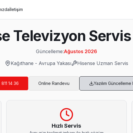
mızda
İletişim
e Televizyon Servis
Güncelleme:
Ağustos 2026
Kağıthane
-
Avrupa Yakası
Hisense
Uzman Servis
 811 14 36
Online Randevu
Yazılım Güncelleme
rvis
or: şeffaf fiyat, yazılı garanti, aynı gün servis. Kağıthane bölgesinde 6 
Hızlı Servis
Aynı gün teslimat imkanı ile hızlı çözüm