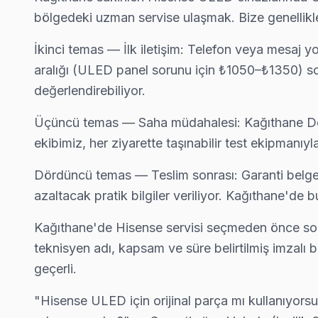
bölgedeki uzman servise ulaşmak. Bize genellikle
Hisense Uzman Teknisyen Ekibi — Kağıthane
İkinci temas — İlk iletişim: Telefon veya mesaj y
aralığı (ULED panel sorunu için ₺1050–₺1350) so
Murat T. — Hisense Servis Uzmanı
Kağıthane Servis İstatistikleri
değerlendirebiliyor.
14 yıllık Hisense TV tamir deneyimi. Kağıthane ve çevre ilçele
· Kağıthane'de
445+
Hisense TV tamiri
· Müşteri memnuniyeti
%97
· Hisense fabrika servis sertifikası
Üçüncü temas — Saha müdahalesi: Kağıthane Der
· Ortalama tamir süresi:
1–2 iş günü
· Orijinal ve OEM yedek parça tedarikçisi
· Tüm işlemler
2 yıl garantili
ekibimiz, her ziyarette taşınabilir test ekipmanı
· 2010'dan günümüze tüm Hisense modelleri
Dördüncü temas — Teslim sonrası: Garanti belgesi 
azaltacak pratik bilgiler veriliyor. Kağıthane'd
Bu sayfayla ilgili hizmet sayfaları:
↑ Hisense Servis Ana Sayfası
Kağıthane'de Hisense servisi seçmeden önce sorul
teknisyen adı, kapsam ve süre belirtilmiş imzalı
↑ Kağıthane TV Servis Merkezi
geçerli.
"Hisense ULED için orijinal parça mı kullanıyorsu