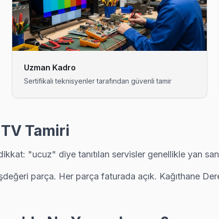
t: yağlı veya nemli ortamda çalışan TV'lerde ısıl macun kuruması sık 
: hangi parçanın değiştiğini, maliyet dağılımını ve garanti kapsamını
Uzman Kadro
Sertifikalı teknisyenler tarafından güvenli tamir
arızalardan biri. Değişim için orijinal Türkiye distribütör parçası ku
 TV Tamiri
kat: "ucuz" diye tanıtılan servisler genellikle yan san
kadar ücretsiz teşhis yapıyoruz; tamir yapılmazsa ücret almıyoruz 
eşdeğeri parça. Her parça faturada açık. Kağıthane De
donuyorsa bu bilinen bir yazılım sorunu. Teknik ekibimiz Nurtepe'e