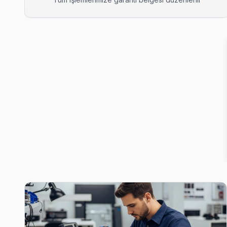
Çeliktepe Hisense Servis
Çeliktepe mahallesi Hisense TV teknisyeniniz ortalama 90 da
Çeliktepe Hisense Anakart Tamiri →
Emniyet Evleri Hisense Servis
Kağıthane'da Emniyet Evleri bölgesi dahil tüm hizmet alanımızd
Emniyet Evleri Hisense Anakart Tamiri →
Gültepe Hisense Servis
Gültepe'deki Hisense TV kullanıcılarına ikinci el cihaz alırken
Kağıthane TV Servis Merkezi →
Gürsel Hisense Servis
Gürsel'deki Hisense TV sahiplerinin yüzde sekseni tamir için b
Gürsel Hisense Anakart Tamiri →
Hamidiye Hisense Servis