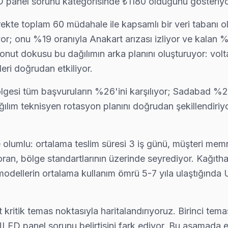
D panel sorunu kategorisinde ₺1180 olduğunu gösteriyo
rekte toplam 60 müdahale ile kapsamlı bir veri tabanı ol
mizin kapsama alanını haritada görebilirsiniz.
; onu %19 oranıyla Anakart arızası izliyor ve kalan %4
onut dokusu bu dağılımın arka planını oluşturuyor: volta
ri doğrudan etkiliyor.
lgesi tüm başvuruların %26'ini karşılıyor; Sadabad %24'l
ılım teknisyen rotasyon planını doğrudan şekillendiriyor:
de olumlu: ortalama teslim süresi 3 iş günü, müşteri mem
 oran, bölge standartlarının üzerinde seyrediyor. Kağı
ellerin ortalama kullanım ömrü 5-7 yıla ulaştığında ULE
kritik temas noktasıyla haritalandırıyoruz. Birinci tem
LED panel sorunu belirtisini fark ediyor. Bu aşamada e