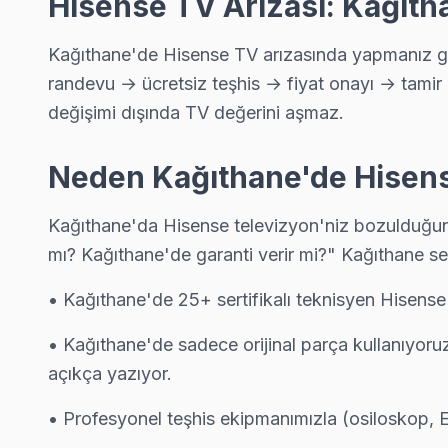
Hisense TV Arızası: Kağıth
Hisense Servis Merkezi →
Ortabayır Hisense Servis
Kağıthane'de Hisense TV arızasında yapmanız ger
Ortabayır sakinlerine özel: Hisense TV tamirinde parça değişim
randevu → ücretsiz teşhis → fiyat onayı → tamir 
Kağıthane TV Servis Merkezi →
değişimi dışında TV değerini aşmaz.
Sanayi Hisense Servis
Neden Kağıthane'de Hisense
Kağıthane'da Sanayi mahallesi için Hisense TV tamir randev
Sanayi Hisense Açılmıyor Arıza →
Kağıthane'da Hisense televizyon'niz bozulduğunda
mı? Kağıthane'de garanti verir mi?" Kağıthane se
Seyrantepe Hisense Servis
Hisense TV HDMI port arızası Seyrantepe adresine gelen ekibim
• Kağıthane'de 25+ sertifikalı teknisyen Hisense
Kağıthane Hisense Servis →
• Kağıthane'de sadece orijinal parça kullanıyoru
Şirintepe Hisense Servis
açıkça yazıyor.
Kağıthane'nın Şirintepe bölgesindeki Hisense müşterilerimiz t
• Profesyonel teşhis ekipmanımızla (osiloskop, E
Kağıthane TV Servis Merkezi →