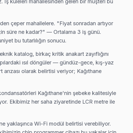
z. İş kuleleri mahallesinden gelen bir müşteri bu
den çeper mahallelere. "Fiyat sonradan artıyor
için süre ne kadar?" — Ortalama 3 iş günü.
iyet bu tutarlılığın sonucu.
ik katalog, birkaç kritik anakart zayıflığını
apılardaki ısıl döngüler — gündüz-gece, kış-yaz
arızası olarak belirtisi veriyor; Kağıthane
ndansatörleri Kağıthane'nin şebeke kalitesiyle
yor. Ekibimiz her saha ziyaretinde LCR metre ile
.
klaşınca Wi-Fi modül belirtisi verebiliyor.
ıza tespiti ücretsiz. Servis süreci: randevu → ücretsiz te
ibimizin chip programmer cihazı bu vakalar için