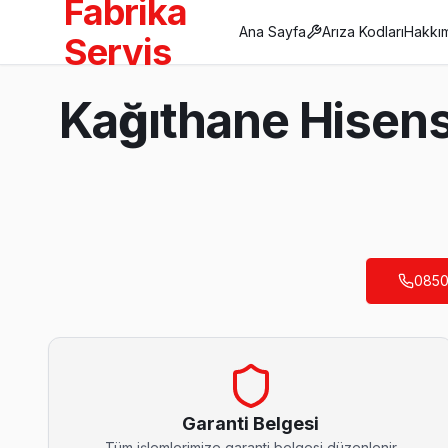
Fabrika
Ana Sayfa
Arıza Kodları
Hakkı
Servis
Anasayfa
Kağıthane Hisens
/
Kağıthane
/
Hisense
Son Güncelleme:
Ağustos 2026
0850
Kağıthane'da Mahalle Mahalle Hisense TV Se
Çağlayan Hisense Servis
Çağlayan sakinleri Hisense TV arızaları için sık bizi tercih ediy
Çağlayan Hisense Anakart Tamiri →
Garanti Belgesi
Tüm işlemlerimize garanti belgesi düzenlenir