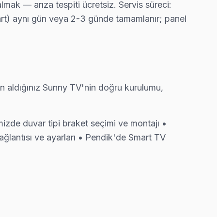
ak — arıza tespiti ücretsiz. Servis süreci:
kart) aynı gün veya 2-3 günde tamamlanır; panel
ı, bunu netleştiriyor — gereksiz harcama olmuyor.
n aldığınız Sunny TV'nin doğru kurulumu,
yazılı teklif iletiyoruz.
izde duvar tipi braket seçimi ve montajı •
ağlantısı ve ayarları • Pendik'de Smart TV
 ücretsiz bakım taahhüdümüz belgede yazıyor.