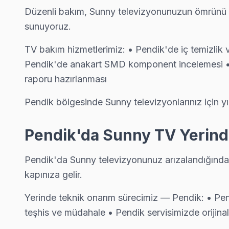
Fevzi Çakmak Sunny Servis
Düzenli bakım, Sunny televizyonunuzun ömrünü uz
Fevzi Çakmak sakinleri için Sunny TV tamir hizmetimiz: teşhis 
sunuyoruz.
Pendik Sunny Servis →
TV bakım hizmetlerimiz: • Pendik'de iç temizlik 
Göçbeyli Sunny Servis
Pendik'de anakart SMD komponent incelemesi • 
Göçbeyli'den gelen Sunny TV arızaları arasında en sık güç kar
raporu hazırlanması
Pendik Sunny Servis →
Pendik bölgesinde Sunny televizyonlarınız için y
Güllübağlar Sunny Servis
Sunny TV Güllübağlar'de internet bağlantısı sorunuyla geliy
Pendik'da Sunny TV Yerinde
Pendik TV Servis Merkezi →
Pendik'da Sunny televizyonunuz arızalandığında 
Güzelyalı Sunny Servis
kapınıza gelir.
Sunny TV Güzelyalı'de internet bağlantısı sorunuyla geliyor
Yerinde teknik onarım sürecimiz — Pendik: • Pen
Güzelyalı Sunny Anakart Tamiri →
teşhis ve müdahale • Pendik servisimizde orijinal 
Harmandere Sunny Servis