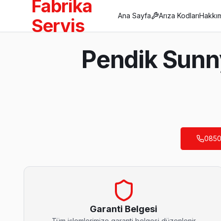
Fabrika
Ana Sayfa
Arıza Kodları
Hakkı
Servis
Anasayfa
Pendik Sunny
/
Pendik
/
Sunny
Son Güncelleme:
Ağustos 2026
0850
Pendik'da Mahalle Mahalle Sunny TV Servis
Ahmet Yesevi Sunny Servis
Sunny TV'nizin Ahmet Yesevi adresine gelen ekibimiz osilosk
Ahmet Yesevi Sunny Açılmıyor Arıza →
Garanti Belgesi
Tüm işlemlerimize garanti belgesi düzenlenir