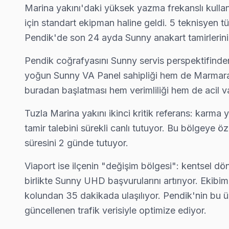
Marina yakını'daki yüksek yazma frekanslı kulla
Sanayi Sunny Servis
için standart ekipman haline geldi. 5 teknisyen t
Sanayi semtindeki Sunny TV sorunları için kapıya kadar servis
Pendik'de son 24 ayda Sunny anakart tamirlerinin
Pendik TV Servis Merkezi →
Pendik coğrafyasını Sunny servis perspektifinden
Sapanbağları Sunny Servis
yoğun Sunny VA Panel sahipliği hem de Marmaray 
Pendik'da Sapanbağları mahallesi Sunny TV servisi için kapı
buradan başlatması hem verimliliği hem de acil va
Sapanbağları Sunny Anakart Tamiri →
Tuzla Marina yakını ikinci kritik referans: karma
Sülüntepe Sunny Servis
tamir talebini sürekli canlı tutuyor. Bu bölgeye
Sunny TV'de T-Con kart arızası Sülüntepe mahallesinde sık kar
süresini 2 günde tutuyor.
Pendik TV Servis Merkezi →
Viaport ise ilçenin "değişim bölgesi": kentsel dö
Şeyhli Sunny Servis
birlikte Sunny UHD başvurularını artırıyor. Ekib
Şeyhli'de Sunny TV ekran değişimi gerekebilir mi? Pendik eki
kolundan 35 dakikada ulaşılıyor. Pendik'nin bu üç 
Sunny Servis Merkezi →
güncellenen trafik verisiyle optimize ediyor.
Velibaba Sunny Servis