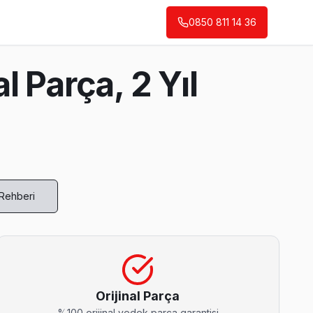
0850 811 14 36
 Parça, 2 Yıl
 Rehberi
şhis ediyor.
Orijinal Parça
%100 orijinal yedek parça garantisi