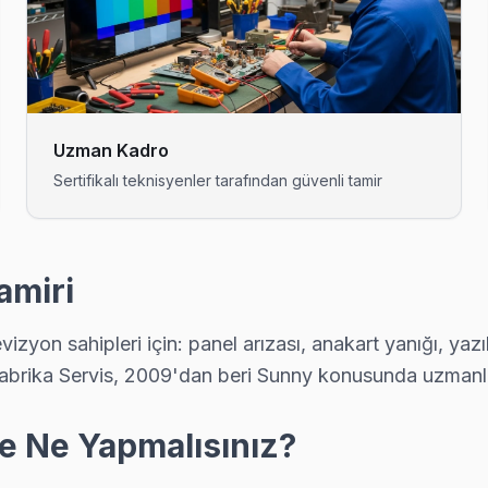
r ücretsiz teşhis yapıyoruz; tamir yapılmazsa ücret almıyoruz — bu
kadar ücretsiz teşhis yapıyoruz; tamir yapılmazsa ücret almıyoruz —
Uzman Kadro
Sertifikalı teknisyenler tarafından güvenli tamir
nla ücretsiz. Randevu aldıktan sonra teknik ekibimiz Doğu adresine 
amiri
vizyon sahipleri için: panel arızası, anakart yanığı, 
rşılaştığımız bir sorun. Orijinal T-Con ile değişim yapıyoruz, renk b
abrika Servis, 2009'dan beri Sunny konusunda uzmanl
e Ne Yapmalısınız?
parçanın değiştiğini, maliyet dağılımını ve garanti kapsamını müşteri 