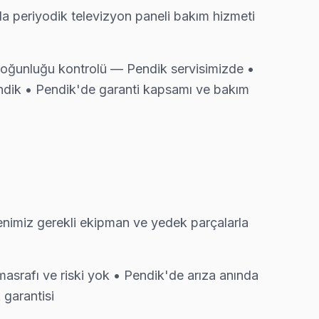
a periyodik televizyon paneli bakım hizmeti
i odaklı servis anlayışımız bu.
t yoğunluğu kontrolü — Pendik servisimizde •
dik • Pendik'de garanti kapsamı ve bakım
enellikle aynı gün tamamlıyoruz.
değişimi gerekmeyebilir — gerekirse söylüyoruz.
enimiz gerekli ekipman ve yedek parçalarla
ğişimi gerekmeyebilir — gerekirse söylüyoruz.
asrafı ve riski yok • Pendik'de arıza anında
 garantisi