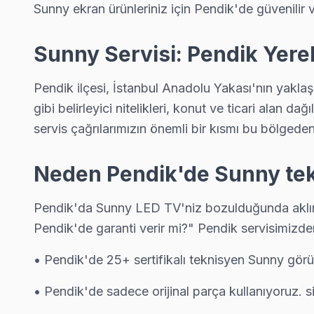
Sunny ekran ürünleriniz için Pendik'de güvenilir 
Harmandere mahallesi Sunny TV servis hattımız günlük olarak 
Harmandere Sunny Anakart Tamiri →
Sunny Servisi: Pendik Yerel
Kavakpınar Sunny Servis
Pendik'nın Kavakpınar bölgesindeki Sunny müşterilerimiz tamir
Pendik ilçesi, İstanbul Anadolu Yakası'nın yakla
Kavakpınar Sunny Anakart Tamiri →
gibi belirleyici nitelikleri, konut ve ticari alan
servis çağrılarımızın önemli bir kısmı bu bölgeden 
Kaynarca Sunny Servis
Kaynarca'de Sunny TV ekranında çizgi, donma ya da ses sorunlar
Neden Pendik'de Sunny tekn
Sunny Servis Merkezi →
Kurna Sunny Servis
Pendik'da Sunny LED TV'niz bozulduğunda aklınız
Pendik'de garanti verir mi?" Pendik servisimizde
Kurna semtindeki Sunny TV sorunları için kapıya kadar servis.
Pendik TV Servis Merkezi →
• Pendik'de 25+ sertifikalı teknisyen Sunny görü
Kurtdoğmuş Sunny Servis
• Pendik'de sadece orijinal parça kullanıyoruz. 
Kurtdoğmuş'de Sunny TV güç kartı kondansatör şişmesi en yaygın