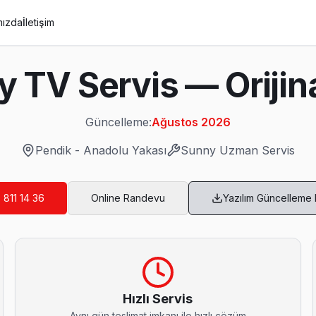
mızda
İletişim
 TV Servis — Orijinal
Güncelleme:
Ağustos 2026
Pendik
-
Anadolu Yakası
Sunny
Uzman Servis
 811 14 36
Online Randevu
Yazılım Güncelleme
op ve BGA ekipmanıyla geliyor; anakart düzeyinde arızayı yerinde te
Hızlı Servis
Aynı gün teslimat imkanı ile hızlı çözüm