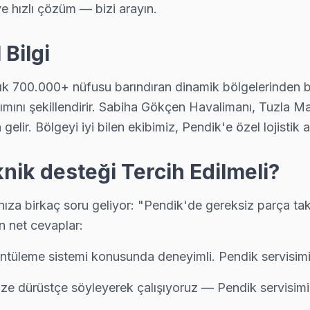
ve hızlı çözüm — bizi arayın.
bu bölgeye uğruyor. 15 yıllık deneyimle Sunny anakart, panel ve güç 
 Bilgi
 tamamlandıktan sonra dijital garanti belgesi alıyor. Arıza tekrarın
şık 700.000+ nüfusu barındıran dinamik bölgelerinden bi
 dağılımını şekillendirir. Sabiha Gökçen Havalimanı, Tuzl
gelir. Bölgeyi iyi bilen ekibimiz, Pendik'e özel lojistik 
ı için Pendik servisimizi arayın — aynı gün ön teşhis, yazılı fiyat te
ik desteği Tercih Edilmeli?
a birkaç soru geliyor: "Pendik'de gereksiz parça takar
n net cevaplar:
 Panel tamiri, anakart onarımı ve yazılım güncellemelerinde Pendik'nı
ntüleme sistemi konusunda deneyimli. Pendik servisimiz
size dürüstçe söyleyerek çalışıyoruz — Pendik servisim
 arızalardan biri. Değişim için orijinal Türkiye distribütör parçası 