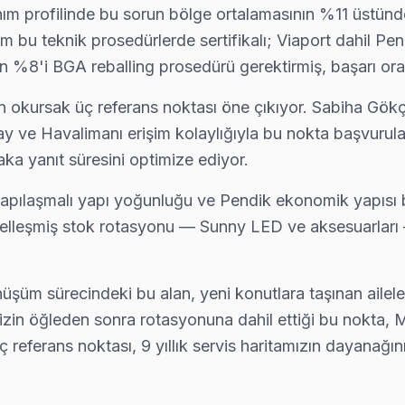
nım profilinde bu sorun bölge ortalamasının %11 üstünd
üm bu teknik prosedürlerde sertifikalı; Viaport dahil Pe
. Panel tamiri, anakart onarımı ve yazılım güncellemelerinde Pendik'n
 %8'i BGA reballing prosedürü gerektirmiş, başarı oran
 okursak üç referans noktası öne çıkıyor. Sabiha Gökçe
ve Havalimanı erişim kolaylığıyla bu nokta başvuruları
ya kadar ücretsiz teşhis yapıyoruz; tamir yapılmazsa ücret almıyoru
ka yanıt süresini optimize ediyor.
 yapılaşmalı yapı yoğunluğu ve Pendik ekonomik yapısı ba
 özelleşmiş stok rotasyonu — Sunny LED ve aksesuarları 
şılaştığımız bir sorun. Orijinal T-Con ile değişim yapıyoruz, renk bo
nüşüm sürecindeki bu alan, yeni konutlara taşınan ailele
imizin öğleden sonra rotasyonuna dahil ettiği bu nokta,
bimiz önce paneli test ediyor; değiştirilebilecek devre var mı, bunu
referans noktası, 9 yıllık servis haritamızın dayanağını