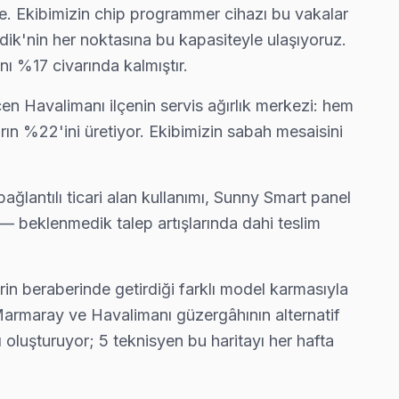
e. Ekibimizin chip programmer cihazı bu vakalar
ndik'nin her noktasına bu kapasiteyle ulaşıyoruz.
ın en deneyimli ekibi.
ı %17 civarında kalmıştır.
n Havalimanı ilçenin servis ağırlık merkezi: hem
n %22'ini üretiyor. Ekibimizin sabah mesaisini
z — bu taahhüdümüz.
ğlantılı ticari alan kullanımı, Sunny Smart panel
— beklenmedik talep artışlarında dahi teslim
zukluğu ve ekran titremesi geçiyor.
rin beraberinde getirdiği farklı model karmasıyla
 Marmaray ve Havalimanı güzergâhının alternatif
 netleştiriyor — gereksiz harcama olmuyor.
 oluşturuyor; 5 teknisyen bu haritayı her hafta