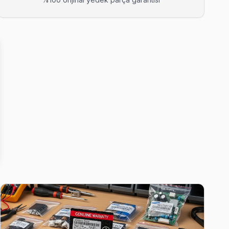
 gereksiz ev ziyareti yapmıyoruz.
kika içinde kapınızda.
de yazılı teklif iletiyoruz.