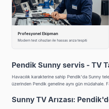
Pendik'da Çamlık mahallesi Sunny TV servisi için kapıya kada
Pendik Sunny Servis →
Çınardere Sunny Servis
Pendik'da Çınardere mahallesi Sunny TV servisi için kapıya 
Profesyonel Ekipman
Pendik Sunny Servis →
Modern test cihazları ile hassas arıza tespiti
Doğu Sunny Servis
Doğu mahallesi Sunny TV servisi için ön değerlendirme telefo
Doğu Sunny Açılmıyor Arıza →
Pendik Sunny servis - TV T
Dumlupınar Sunny Servis
Havacılık karakterine sahip Pendik'da Sunny tele
Sunny TV'de T-Con kart arızası Dumlupınar mahallesinde sık ka
üzerinden Pendik geneline aynı gün müdahale. F
Dumlupınar Sunny Anakart Tamiri →
Emirli Sunny Servis
Sunny TV Arızası: Pendik'd
Emirli mahallesi Sunny TV servisinde şeffaf çalışıyoruz: hangi 