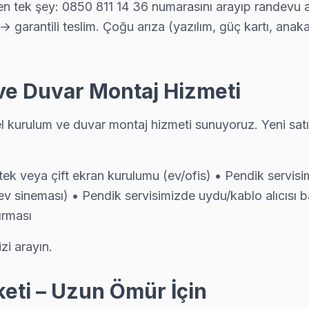
tek şey: 0850 811 14 36 numarasını arayıp randevu alm
→ garantili teslim. Çoğu arıza (yazılım, güç kartı, ana
ik ekibimiz önce paneli test ediyor; değiştirilebilecek devre var m
e Duvar Montaj Hizmeti
 kurulum ve duvar montaj hizmeti sunuyoruz. Yeni satı
stiyorsanız arıza fotoğrafını WhatsApp'tan gönderin — 15 dakika içinde 
k veya çift ekran kurulumu (ev/ofis) • Pendik servisim
 sineması) • Pendik servisimizde uydu/kablo alıcısı b
amamlandıktan sonra dijital garanti belgesi alıyor. Arıza tekrarında
ırması
zi arayın.
eknik ekibimiz Fatih adresine aynı gün geliyor, teşhis ücretsiz.
eti – Uzun Ömür İçin