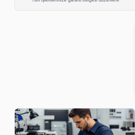
Bahçelievler Sunny Servis
Sunny marka TV'niz Bahçelievler'de çalışmıyorsa teknik ekibim
Bahçelievler Sunny Açılmıyor Arıza →
Ballıca Sunny Servis
Pendik'da Ballıca mahallesi için Sunny TV tamir randevusu 
Pendik TV Servis Merkezi →
Batı Sunny Servis
Sunny TV'niz Batı'de arıza yaptıysa taşımanıza gerek yok — te
Sunny Servis Merkezi →
Çamçeşme Sunny Servis
Pendik'da Çamçeşme mahallesi için Sunny TV fiyat teklifi almak
Pendik Sunny Servis →
Çamlık Sunny Servis