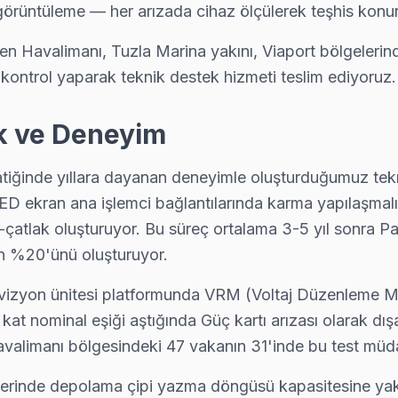
 görüntüleme — her arızada cihaz ölçülerek teşhis konur
n Havalimanı, Tuzla Marina yakını, Viaport bölgeleri
t kontrol yaparak teknik destek hizmeti teslim ediyoruz.
laştığımız bir sorun. Orijinal T-Con ile değişim yapıyoruz, renk bozu
ik ve Deneyim
tsiz, yazılı fiyat, onay sonrası iş — Pendik'da müşteri memnuniyeti od
ğinde yıllara dayanan deneyimle oluşturduğumuz teknik 
LED ekran ana işlemci bağlantılarında karma yapılaşmal
atlak oluşturuyor. Bu süreç ortalama 3-5 yıl sonra Pan
n %20'ünü oluşturuyor.
knik ekibimiz Orta adresine aynı gün geliyor, teşhis ücretsiz.
elevizyon ünitesi platformunda VRM (Voltaj Düzenleme 
2 kat nominal eşiği aştığında Güç kartı arızası olarak d
avalimanı bölgesindeki 47 vakanın 31'inde bu test müda
onrası en çok ne soruyor? "Ne kadar sürer?" — çoğu Sunny arızasını
e depolama çipi yazma döngüsü kapasitesine yaklaşın