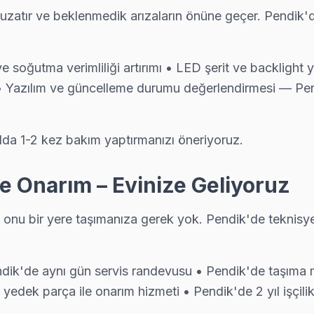
atır ve beklenmedik arızaların önüne geçer. Pendik'd
ücretsiz, yazılı fiyat, onay sonrası iş — Pendik'da müşteri memnuniyet
ve soğutma verimliliği artırımı • LED şerit ve backligh
Yazılım ve güncelleme durumu değerlendirmesi — Pen
tı ve anakart sorunları görülüyor. Pendik servisimizde bu arızaları g
ılda 1-2 kez bakım yaptırmanızı öneriyoruz.
orsa önce yazılım güncelleme ve ağ modülü testini yapıyoruz; parça 
 Onarım – Evinize Geliyoruz
onu bir yere taşımanıza gerek yok. Pendik'de teknisy
sa önce yazılım güncelleme ve ağ modülü testini yapıyoruz; parça de
dik'de aynı gün servis randevusu • Pendik'de taşıma m
yedek parça ile onarım hizmeti • Pendik'de 2 yıl işçilik