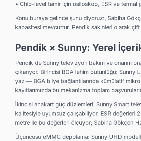
• Chip-level tamir için osiloskop, ESR ve termal
Pendik Sunny Servis →
Kurtköy Sunny Servis
Konu buraya gelince şunu diyoruz:, Sabiha Gökçe
kapasitesi mevcuttur. Pendik sakinleri olarak çif
Sunny TV'de T-Con kart arızası Kurtköy mahallesinde sık karşı
Pendik TV Servis Merkezi →
Pendik × Sunny: Yerel İçer
Orhangazi Sunny Servis
Orhangazi sakinleri için Sunny TV tamir hizmetimiz: teşhis ücre
Pendik'de Sunny televizyon bakım ve onarım prati
Orhangazi Sunny Açılmıyor Arıza →
çıkarıyor. Birincisi BGA lehim bütünlüğü: Sunny 
yaz — BGA bilye bağlantılarında kümülatif mikro-ç
Orta Sunny Servis
kayıtlarımızda bu mekanizma toplam başvuruları
Sunny TV'niz Orta'de arıza yaptıysa taşımanıza gerek yok — te
Sunny Servis Merkezi →
İkincisi anakart güç düzlemleri: Sunny Smart t
kalitesiyle uyumsuz çalışabiliyor. ESR değerleri 
Ramazanoğlu Sunny Servis
metre ile bu değerleri ölçüyor; Sabiha Gökçen H
Pendik'da Ramazanoğlu mahallesi Sunny kullanıcıları arıza s
Ramazanoğlu Sunny Anakart Tamiri →
Üçüncüsü eMMC depolama: Sunny UHD modellerind