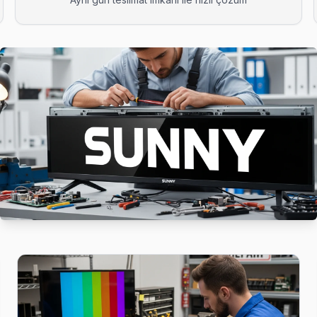
izi arayın: ücretsiz telefon danışmanlığıyla sorunu yönlendiriyoruz,
almak kolay: telefon, WhatsApp veya web formundan — ekibimiz 90 da
knik ekibimiz Batı adresine aynı gün geliyor, teşhis ücretsiz.
 istiyorsanız arıza fotoğrafını WhatsApp'tan gönderin — 15 dakika için