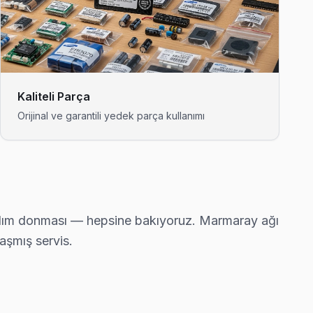
 taahhüdümüz.
 bu taahhüdümüz.
Kaliteli Parça
Orijinal ve garantili yedek parça kullanımı
ortalama 90 dakikada ulaşıyor.
yazılım donması — hepsine bakıyoruz. Marmaray ağı
ozukluğu ve ekran titremesi geçiyor.
aşmış servis.
önünde anlatıyoruz. Pendik standartlarımız bu.