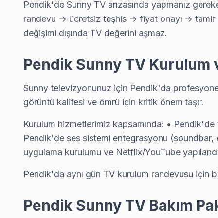
Pendik TV Servis Merkezi →
Pendik'de Sunny TV arızasında yapmanız gereken 
randevu → ücretsiz teşhis → fiyat onayı → tamir 
Ertuğrul Gazi Sunny Servis
değişimi dışında TV değerini aşmaz.
Ertuğrul Gazi'de Sunny TV ekran değişimi gerekebilir mi? Pend
Pendik Sunny Servis →
Pendik Sunny TV Kurulum v
Esenler Sunny Servis
Sunny televizyonunuz için Pendik'da profesyonel
Pendik'da Esenler mahallesi için Sunny TV fiyat teklifi almak i
görüntü kalitesi ve ömrü için kritik önem taşır.
Sunny Servis Merkezi →
Kurulum hizmetlerimiz kapsamında: • Pendik'de te
Esenyalı Sunny Servis
Pendik'de ses sistemi entegrasyonu (soundbar, ev
Pendik'nın Esenyalı bölgesindeki Sunny müşterilerimiz tamir t
uygulama kurulumu ve Netflix/YouTube yapıland
Pendik Sunny Servis →
Pendik'da aynı gün TV kurulum randevusu için bi
Fatih Sunny Servis
Sunny TV'niz Fatih'de arıza yaptıysa taşımanıza gerek yok — t
Pendik Sunny TV Bakım Pak
Fatih Sunny Açılmıyor Arıza →