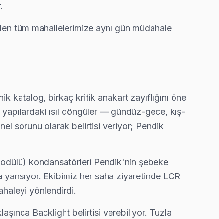
.
nden tüm mahallelerimize aynı gün müdahale
kluğu ve ekran titremesi geçiyor.
aklı servis anlayışımız bu.
katalog, birkaç kritik anakart zayıflığını öne
ı yapılardaki ısıl döngüler — gündüz-gece, kış-
el sorunu olarak belirtisi veriyor; Pendik
Modülü) kondansatörleri Pendik'nin şebeke
ışa yansıyor. Ekibimiz her saha ziyaretinde LCR
haleyi yönlendirdi.
 aynı günde tamamlıyoruz.
ca Backlight belirtisi verebiliyor. Tuzla