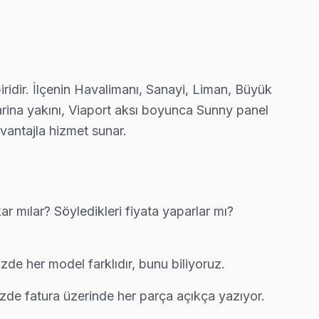
kartı tamiri yapıyoruz.
da ücretsiz bakım taahhüdümüz belgede yazıyor.
ridir. İlçenin Havalimanı, Sanayi, Liman, Büyük
a Marina yakını, Viaport aksı boyunca Sunny panel
avantajla hizmet sunar.
klifi.
 mılar? Söyledikleri fiyata yaparlar mı?
n en deneyimli ekibi.
de her model farklıdır, bunu biliyoruz.
izde fatura üzerinde her parça açıkça yazıyor.
kullanıyoruz.