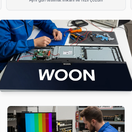
evu. Pendik'nın bu bölgesine teknik ekibimiz 1-2 saat içinde ulaşıyor,
endik'nın bu bölgesine teknik ekibimiz 1-2 saat içinde ulaşıyor, arıza
rsa bu bilinen bir yazılım sorunu. Teknik ekibimiz Batı'e gelerek f
tı ve anakart sorunları görülüyor. Pendik servisimizde bu arızaları 