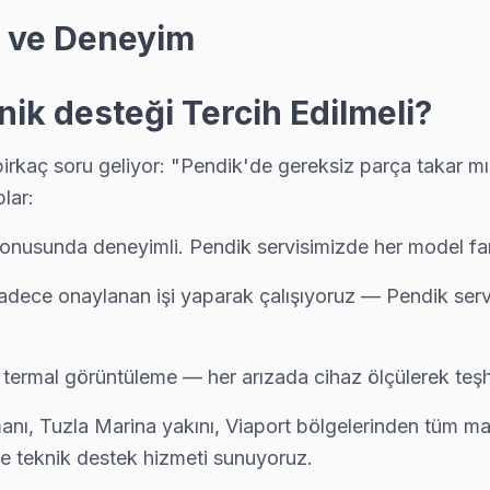
k ve Deneyim
arşılaştığımız bir sorun. Orijinal T-Con ile değişim yapıyoruz, ren
k desteği Tercih Edilmeli?
stiyorsanız arıza fotoğrafını WhatsApp'tan gönderin — 15 dakika içinde
kaç soru geliyor: "Pendik'de gereksiz parça takar mıla
lar:
nusunda deneyimli. Pendik servisimizde her model farkl
 ekibimiz önce paneli test ediyor; değiştirilebilecek devre var mı,
sadece onaylanan işi yaparak çalışıyoruz — Pendik ser
e termal görüntüleme — her arızada cihaz ölçülerek teşh
servis; Pendik ekibimiz pazar ve resmi tatilde de normal ücret tarifesi
ı, Tuzla Marina yakını, Viaport bölgelerinden tüm mah
yle teknik destek hizmeti sunuyoruz.