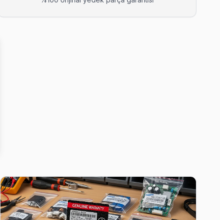
 arıza tespiti ücretsiz.
 tespiti ücretsiz.
abrika reset ve yeniden yükleme yapıyor.
genellikle aynı gün tamamlıyoruz.