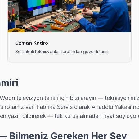
, yazılı fiyat, onay sonrası iş — Pendik'da müşteri memnuniyeti odaklı
: şeffaf fiyat, yazılı garanti, aynı gün servis. Pendik bölgesinde 6 ay i
Uzman Kadro
Sertifikalı teknisyenler tarafından güvenli tamir
rdımcı oluyoruz: satın alma öncesi gizli arıza denetimi ücretsiz.
miri
oon televizyon tamiri için bizi arayın — teknisyenimi
vis. Panel tamiri, anakart onarımı ve yazılım güncellemelerinde Pend
vis rotamız var. Fabrika Servis olarak Anadolu Yakası'n
den yazılı bildirerek — tek kuruş almadan fiyat söylüyor
yın: ücretsiz telefon danışmanlığıyla sorunu yönlendiriyoruz, gereks
— Bilmeniz Gereken Her Şey