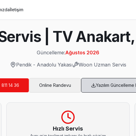
mızda
İletişim
ervis | TV Anakart,
Güncelleme:
Ağustos 2026
Pendik
-
Anadolu Yakası
Woon
Uzman Servis
 811 14 36
Online Randevu
Yazılım Güncelleme
n arızalardan biri. Değişim için orijinal Türkiye distribütör parçası
Hızlı Servis
Aynı gün teslimat imkanı ile hızlı çözüm