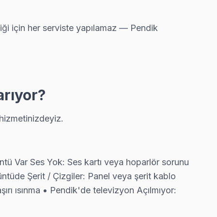
iği için her serviste yapılamaz — Pendik
ı servis anlayışımız bu.
arıyor?
al parça taahhüdü veriyoruz.
hizmetinizdeyiz.
alışıyor.
tü Var Ses Yok: Ses kartı veya hoparlör sorunu
tüde Şerit / Çizgiler: Panel veya şerit kablo
ırı ısınma • Pendik'de televizyon Açılmıyor:
örülür. Ekibimiz bunu yerinde yeniliyor.