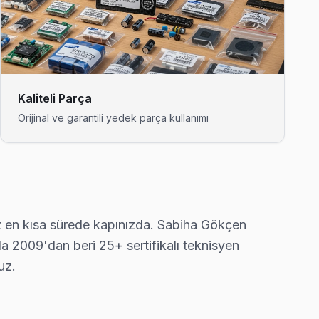
 servis anlayışımız bu.
şçilik garantisi.
Kaliteli Parça
Orijinal ve garantili yedek parça kullanımı
z en kısa sürede kapınızda. Sabiha Gökçen
ik'nın en deneyimli ekibi.
da 2009'dan beri 25+ sertifikalı teknisyen
uz.
iz ev ziyareti yapmıyoruz.