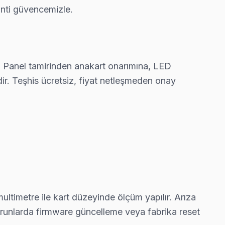
anti güvencemizle.
luğu ve ekran titremesi geçiyor.
. Panel tamirinden anakart onarımına, LED
y işçilik garantisi.
r. Teşhis ücretsiz, fiyat netleşmeden onay
klı servis anlayışımız bu.
imi gerekmeyebilir — gerekirse söylüyoruz.
ltimetre ile kart düzeyinde ölçüm yapılır. Arıza
 sorunlarda firmware güncelleme veya fabrika reset