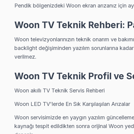
Pendik bölgenizdeki Woon ekran arızanız için ayn
Sanayi Woon Servis
Woon TV'de T-Con kart arızası Sanayi mahallesinde sık karşıla
Woon TV Teknik Rehberi: Pa
Sanayi Woon Açılmıyor Arıza →
Sapanbağları Woon Servis
Woon televizyonlarınızın teknik onarım ve bakım
Sapanbağları sakinleri Woon TV arızaları için sık bizi tercih edi
backlight değişiminden yazılım sorunlarına kada
Sapanbağları Woon Açılmıyor Arıza →
verilmez.
Sülüntepe Woon Servis
Woon TV Teknik Profil ve S
Sülüntepe sakinleri için Woon TV tamir hizmetimiz: teşhis ücret
Woon Servis Merkezi →
Woon akıllı TV Teknik Servis Rehberi
Şeyhli Woon Servis
Woon LED TV'lerde En Sık Karşılaşılan Arızalar
Woon TV Şeyhli'de internet bağlantısı sorunuyla geliyorsa ö
Woon servisimizde en yaygın yazılım güncelleme so
Woon Servis Merkezi →
kaynağı tespit edildikten sonra orijinal Woon yed
Velibaba Woon Servis