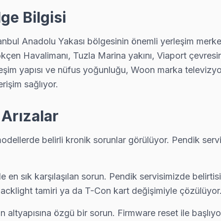
ikada kapınızda: araç takip sistemimiz sayesinde ekibin konumunu a
ge Bilgisi
nbul Anadolu Yakası bölgesinin önemli yerleşim merkezl
 Gökçen Havalimanı, Tuzla Marina yakını, Viaport çevres
ngi parçanın değiştiğini, maliyet dağılımını ve garanti kapsamını müş
leşim yapısı ve nüfus yoğunluğu, Woon marka televizyon 
rişim sağlıyor.
ı ve anakart sorunları görülüyor. Pendik servisimizde bu arızaları g
Arızalar
modellerde belirli kronik sorunlar görülüyor. Pendik se
 ücretsiz teşhis yapıyoruz; tamir yapılmazsa ücret almıyoruz — bu t
 en sık karşılaşılan sorun. Pendik servisimizde belirti
cklight tamiri ya da T-Con kart değişimiyle çözülüyor
r: şeffaf fiyat, yazılı garanti, aynı gün servis. Pendik bölgesinde 6 ay 
n altyapısına özgü bir sorun. Firmware reset ile başl