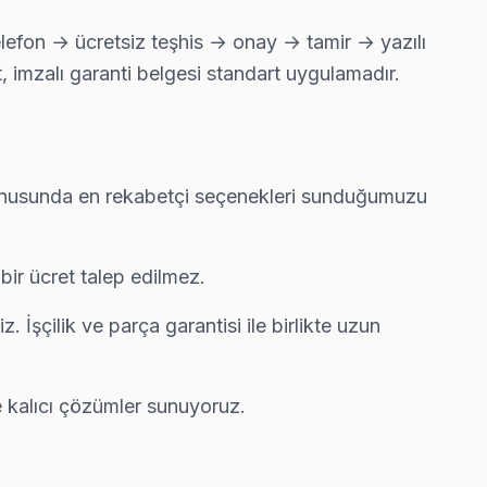
elefon → ücretsiz teşhis → onay → tamir → yazılı
, imzalı garanti belgesi standart uygulamadır.
s ücretsiz.
ı konusunda en rekabetçi seçenekleri sunduğumuzu
ellikle aynı gün tamamlıyoruz.
bir ücret talep edilmez.
ri önünde anlatıyoruz. Pendik standartlarımız bu.
. İşçilik ve parça garantisi ile birlikte uzun
ile kalıcı çözümler sunuyoruz.
alışıyor.