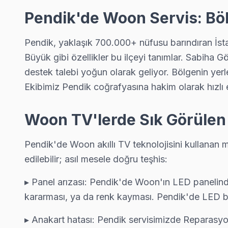
Harmandere mahallesi Woon TV teknisyeniniz ortalama 90 dak
Pendik'de Woon Servis: Böl
Pendik Woon Servis →
Pendik, yaklaşık 700.000+ nüfusu barındıran İsta
Kavakpınar Woon Servis
Büyük gibi özellikler bu ilçeyi tanımlar. Sabiha
Kavakpınar mahallesi Woon TV servisinde şeffaf çalışıyoruz: ha
destek talebi yoğun olarak geliyor. Bölgenin yer
Woon Servis Merkezi →
Ekibimiz Pendik coğrafyasına hakim olarak hızlı e
Kaynarca Woon Servis
Kaynarca'den gelen Woon TV arızaları arasında en sık güç kart
Woon TV'lerde Sık Görülen 
Kaynarca Woon Anakart Tamiri →
Pendik'de Woon akıllı TV teknolojisini kullanan 
Kurna Woon Servis
edilebilir; asıl mesele doğru teşhis:
Pendik'da Kurna mahallesi Woon TV servisi için kapıya kadar
Pendik Woon Servis →
▸ Panel arızası: Pendik'de Woon'ın LED panelinde
kararması, ya da renk kayması. Pendik'de LED ba
Kurtdoğmuş Woon Servis
Kurtdoğmuş sakinleri Woon TV arızaları için sık bizi tercih ediyo
▸ Anakart hatası: Pendik servisimizde Reparasyo