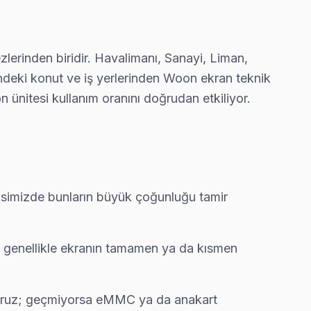
nlık görebiliyorsunuz.
erinden biridir. Havalimanı, Sanayi, Liman,
indeki konut ve iş yerlerinden Woon ekran teknik
teri önünde anlatıyoruz. Pendik standartlarımız bu.
ünitesi kullanım oranını doğrudan etkiliyor.
enellikle aynı gün tamamlıyoruz.
rvisimizde bunların büyük çoğunluğu tamir
aahhüdümüz.
si genellikle ekranın tamamen ya da kısmen
.
işçilik garantisi.
ıyoruz; geçmiyorsa eMMC ya da anakart