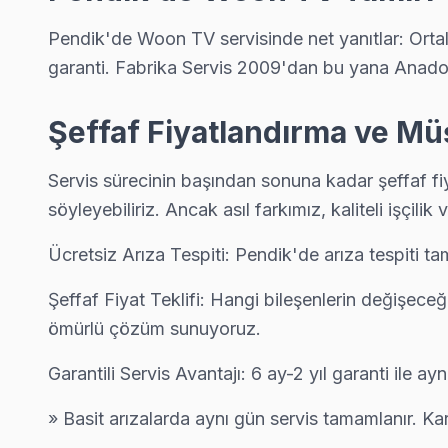
Pendik Woon Servis →
Pendik'de Woon TV servisinde net yanıtlar: Ortal
Ertuğrul Gazi Woon Servis
garanti. Fabrika Servis 2009'dan bu yana Anadolu 
Woon TV'niz Ertuğrul Gazi'de arıza yaptıysa taşımanıza gerek 
Ertuğrul Gazi Woon Açılmıyor Arıza →
Şeffaf Fiyatlandırma ve Mü
Esenler Woon Servis
Servis sürecinin başından sonuna kadar şeffaf fi
Esenler'den gelen Woon TV arızaları arasında en sık güç kartı
söyleyebiliriz. Ancak asıl farkımız, kaliteli işçilik 
Esenler Woon Anakart Tamiri →
Ücretsiz Arıza Tespiti: Pendik'de arıza tespiti t
Esenyalı Woon Servis
Esenyalı mahallesi Woon TV servisinde şeffaf çalışıyoruz: hang
Şeffaf Fiyat Teklifi: Hangi bileşenlerin değişeceğin
Woon Servis Merkezi →
ömürlü çözüm sunuyoruz.
Fatih Woon Servis
Garantili Servis Avantajı: 6 ay-2 yıl garanti ile a
Fatih bölgesindeki Woon kullanıcıları için haftanın 7 günü serv
» Basit arızalarda aynı gün servis tamamlanır. K
Pendik TV Servis Merkezi →