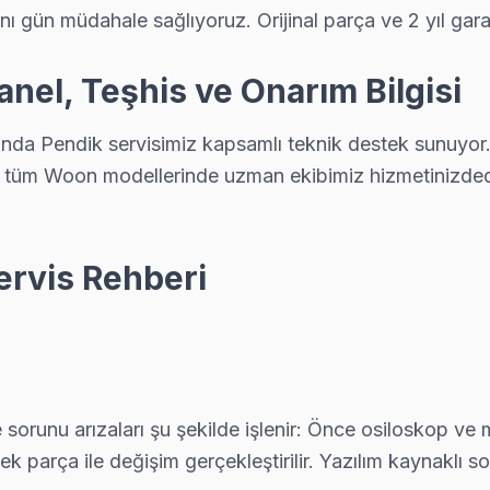
ı gün müdahale sağlıyoruz. Orijinal parça ve 2 yıl gar
ştığımız bir sorun. Orijinal T-Con ile değişim yapıyoruz, renk bozuk
nel, Teşhis ve Onarım Bilgisi
ında Pendik servisimiz kapsamlı teknik destek sunuyor
yor: şeffaf fiyat, yazılı garanti, aynı gün servis. Pendik bölgesinde 6 a
r tüm Woon modellerinde uzman ekibimiz hizmetinizdedi
ervis Rehberi
siz, yazılı fiyat, onay sonrası iş — Pendik'da müşteri memnuniyeti oda
nce yazılım güncelleme ve ağ modülü testini yapıyoruz; parça değiş
runu arızaları şu şekilde işlenir: Önce osiloskop ve mu
ek parça ile değişim gerçekleştirilir. Yazılım kaynaklı