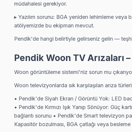
müdahalesi gerekiyor.
Kurtdoğmuş Woon Açılmıyor Arıza →
Kurtköy Woon Servis
▸ Yazılım sorunu: BGA yeniden lehimleme veya bil
atölyemizde bu ekipman mevcut.
Kurtköy sakinleri için Woon TV tamir hizmetimiz: teşhis ücretsi
Pendik Woon Servis →
Pendik'de hangi belirtiyle gelirseniz gelin — teşh
Orhangazi Woon Servis
Pendik Woon TV Arızaları 
Orhangazi'deki Woon TV sahiplerinin yüzde sekseni tamir için 
Pendik TV Servis Merkezi →
Woon görüntüleme sistemi'niz sorun mu çıkarıyor?
Orta Woon Servis
Woon televizyonlarda sık karşılaşılan arıza türleri v
Orta bölgesindeki Woon kullanıcıları için haftanın 7 günü servi
Pendik Woon Servis →
• Pendik'de Siyah Ekran / Görüntü Yok: LED back
• Pendik'de Kırmızı Işık Yanıp Sönüyor: Güç kart
Ramazanoğlu Woon Servis
bağlantı sorunu • Pendik'de Smart televizyon pa
Pendik'da Ramazanoğlu bölgesindeki Woon kullanıcılarına not: 
Kapasitör bozulması, BGA çatlağı veya besleme
Woon Servis Merkezi →