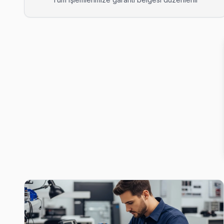
Bahçelievler Woon Servis
Bahçelievler mahallesinde Woon TV arızaları için aynı gün rand
Pendik Woon Servis →
Ballıca Woon Servis
Ballıca mahallesinde Woon TV arızaları için aynı gün randevu. P
Ballıca Woon Açılmıyor Arıza →
Batı Woon Servis
Woon TV Batı adresinde firmware güncellemesi sonrası donuyo
Woon Servis Merkezi →
Çamçeşme Woon Servis
Çamçeşme'den gelen Woon TV arızaları arasında en sık güç kar
Woon Servis Merkezi →
Çamlık Woon Servis