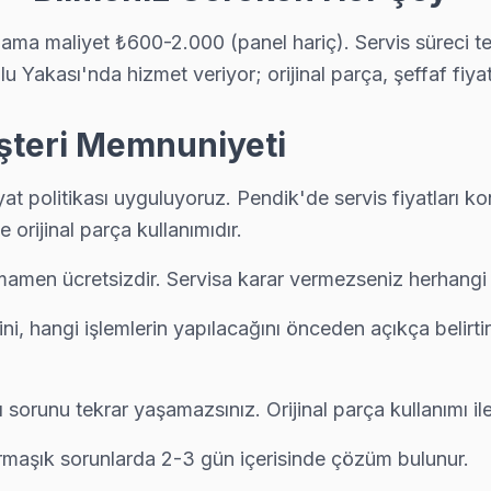
ama maliyet ₺600-2.000 (panel hariç). Servis süreci t
Yakası'nda hizmet veriyor; orijinal parça, şeffaf fiyat
yok — teknik ekibimiz Ertuğrul Gazi adresine aynı gün geliyor, teşhi
şteri Memnuniyeti
yat politikası uyguluyoruz. Pendik'de servis fiyatlar
 ve anakart sorunları görülüyor. Pendik servisimizde bu arızaları gen
ve orijinal parça kullanımıdır.
amamen ücretsizdir. Servisa karar vermezseniz herhangi 
i parçanın değiştiğini, maliyet dağılımını ve garanti kapsamını müşte
i, hangi işlemlerin yapılacağını önceden açıkça belirtiriz
ynı sorunu tekrar yaşamazsınız. Orijinal parça kullanımı 
is; Pendik ekibimiz pazar ve resmi tatilde de normal ücret tarifesiyle ç
armaşık sorunlarda 2-3 gün içerisinde çözüm bulunur.