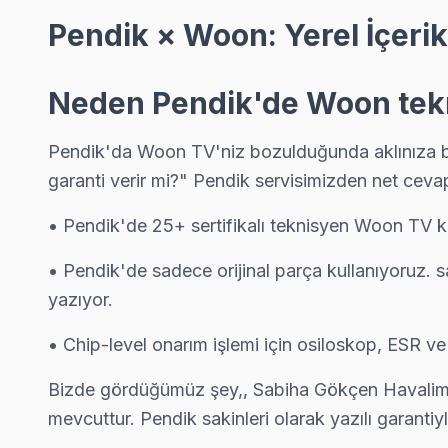
Fevzi Çakmak Woon Servis
Pendik × Woon: Yerel İçeri
Woon TV'de T-Con kart arızası Fevzi Çakmak mahallesinde sık k
Fevzi Çakmak Woon Açılmıyor Arıza →
Neden Pendik'de Woon tekni
Göçbeyli Woon Servis
Pendik'da Göçbeyli mahallesi için Woon TV fiyat teklifi almak i
Pendik'da Woon TV'niz bozulduğunda aklınıza bir
garanti verir mi?" Pendik servisimizden net cevap
Göçbeyli Woon Anakart Tamiri →
Güllübağlar Woon Servis
• Pendik'de 25+ sertifikalı teknisyen Woon TV ko
Güllübağlar'de Woon TV ekran değişimi gerekebilir mi? Pendik
• Pendik'de sadece orijinal parça kullanıyoruz. 
Woon Servis Merkezi →
yazıyor.
Güzelyalı Woon Servis
• Chip-level onarım işlemi için osiloskop, ESR v
Güzelyalı bölgesindeki Woon kullanıcıları için haftanın 7 günü 
Pendik TV Servis Merkezi →
Bizde gördüğümüz şey,, Sabiha Gökçen Havaliman
mevcuttur. Pendik sakinleri olarak yazılı garanti
Harmandere Woon Servis