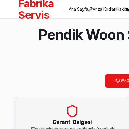
Fabrika
Ana Sayfa
Arıza Kodları
Hakkı
Servis
Anasayfa
Pendik Woon S
/
Pendik
/
Woon
Son Güncelleme:
Ağustos 2026
0850
Pendik'da Mahalle Mahalle Woon TV Servis
Ahmet Yesevi Woon Servis
Ahmet Yesevi'de Woon TV güç kartı kondansatör şişmesi en yaygı
Woon Servis Merkezi →
Garanti Belgesi
Tüm işlemlerimize garanti belgesi düzenlenir