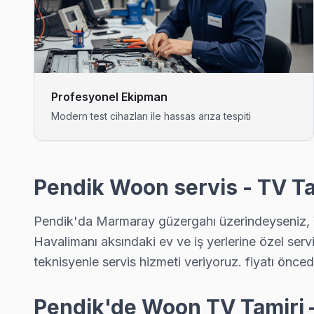
Çamlık sakinleri için Woon TV tamir hizmetimiz: teşhis ücretsiz
Pendik TV Servis Merkezi →
Çınardere Woon Servis
Çınardere sakinleri Woon TV arızaları için sık bizi tercih ediyor
Profesyonel Ekipman
Çınardere Woon Anakart Tamiri →
Modern test cihazları ile hassas arıza tespiti
Doğu Woon Servis
Doğu'deki Woon TV kullanıcılarına ikinci el cihaz alırken de ya
Pendik TV Servis Merkezi →
Pendik Woon servis - TV Ta
Dumlupınar Woon Servis
Pendik'da Marmaray güzergahı üzerindeyseniz, W
Dumlupınar semtindeki Woon TV sorunları için kapıya kadar ser
Havalimanı aksındaki ev ve iş yerlerine özel ser
Pendik Woon Servis →
teknisyenle servis hizmeti veriyoruz. fiyatı önce
Emirli Woon Servis
Woon marka TV'niz Emirli'de çalışmıyorsa teknik ekibimizi ara
Pendik'de Woon TV Tamiri 