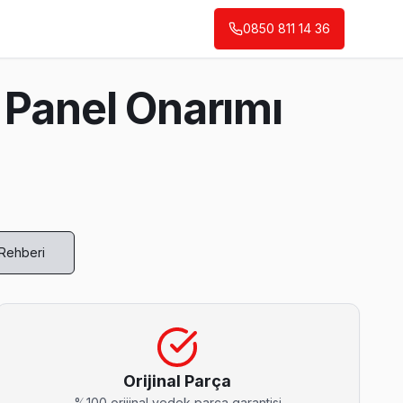
0850 811 14 36
 Panel Onarımı
 Rehberi
 kullanıyoruz.
Orijinal Parça
%100 orijinal yedek parça garantisi