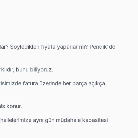
k bozukluğu ve ekran titremesi geçiyor.
 yazılı teklif iletiyoruz.
r? Söyledikleri fiyata yaparlar mı? Pendik'de
ıdır, bunu biliyoruz.
 bunu netleştiriyor — gereksiz harcama olmuyor.
visimizde fatura üzerinde her parça açıkça
is konur.
yle çalışıyor.
allelerimize aynı gün müdahale kapasitesi