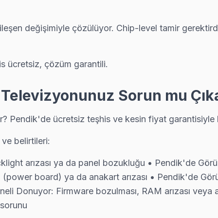
eşen değişimiyle çözülüyor. Chip-level tamir gerektird
z, yazılı fiyat, onay sonrası iş — Pendik'da müşteri memnuniyeti odakl
is ücretsiz, çözüm garantili.
– Televizyonunuz Sorun mu Çık
bizi seçiyor çünkü Pendik genelinde 6 ay işçilik garantisi ve orijin
 Pendik'de ücretsiz teşhis ve kesin fiyat garantisiyle 
e belirtileri:
s; Pendik ekibimiz pazar ve resmi tatilde de normal ücret tarifesiyle ç
light arızası ya da panel bozukluğu • Pendik'de Görün
ı (power board) ya da anakart arızası • Pendik'de Görün
neli Donuyor: Firmware bozulması, RAM arızası veya aş
yağlı veya nemli ortamda çalışan TV'lerde ısıl macun kuruması sık g
 sorunu