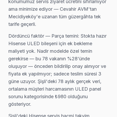
konumumuz servis ziyaret ücretini sıfırlamıyor
Şişli servisinde dikkat ettiğimiz Hisense'a özgü teknik n
ama minimize ediyor — Cevahir AVM'tan
▸ Şişli'de ULED dimming arızasında her bölge bağımsız 
Mecidiyeköy'e uzanan tüm güzergâhta tek
▸ Şişli'de VIDAA platform sorunlarında USB factory re
tarife geçerli.
▸ Şişli'de söz konusu model-Toshiba ortak platform: 
Dördüncü faktör — Parça temini: Stokta hazır
Şişli bölgesinde teşhis sürecimiz: Şişli'de bu TV tele
Hisense ULED bileşeni için ek bekleme
Şişli onarım maliyet aralıkları (2025):
maliyeti yok. Nadir modelde özel temin
• Şişli panel değişimi: 2.200 – 7.000 TL
gerekirse — bu 78 vakanın %28'ünde
• Şişli anakart: 600 – 1.800 TL
oluşuyor — önceden bildirilip onay alınıyor ve
fiyata ek yapılmıyor; sadece teslim süresi 3
• Şişli güç kartı: 350 – 950 TL
güne uzuyor. Şişli'deki 78 aylık gerçek veri,
• Şişli LED şerit/backlight: 250 – 700 TL
ortalama müşteri harcamasının ULED panel
Hisense TV Teknik Profil ve Servis Rehberi
sorunu kategorisinde ₺980 olduğunu
gösteriyor.
Şişli'de Hisense Teşhis ve Onarım Uzmanlığı
Şişli Servisimizde Hisense Teşhis Süreci
Şişli'deki Hisense servis hacmi takvim