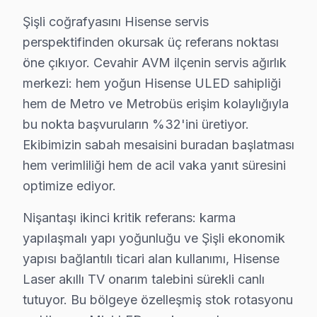
Harbiye Mahallesi sakinleri, Hisense televizyonlarının
Şişli coğrafyasını Hisense servis
perspektifinden okursak üç referans noktası
İnönü'de Hisense TV Servisi
öne çıkıyor. Cevahir AVM ilçenin servis ağırlık
İnönü Mahallesi’nde Hisense ekran'nizde bir problem ol
merkezi: hem yoğun Hisense ULED sahipliği
hem de Metro ve Metrobüs erişim kolaylığıyla
İzzet Paşa'da Hisense TV Servisi
bu nokta başvuruların %32'ini üretiyor.
İzzet Paşa Mahallesi’nde Hisense televizyon hizmeti al
Ekibimizin sabah mesaisini buradan başlatması
hem verimliliği hem de acil vaka yanıt süresini
Kaptanpaşa'da Hisense TV Servisi
optimize ediyor.
Kaptanpaşa Mahallesi’nde Hisense televizyon kullanıcı
Nişantaşı ikinci kritik referans: karma
Kuştepe'de Hisense TV Servisi
yapılaşmalı yapı yoğunluğu ve Şişli ekonomik
Kuştepe Mahallesi’nde Hisense televizyon tamiri için yer
yapısı bağlantılı ticari alan kullanımı, Hisense
Laser akıllı TV onarım talebini sürekli canlı
Mahmut Şevket Paşa'da Hisense TV Servisi
tutuyor. Bu bölgeye özelleşmiş stok rotasyonu
Mahmut Şevket Paşa Mahallesi’nde Hisense televizyon arız