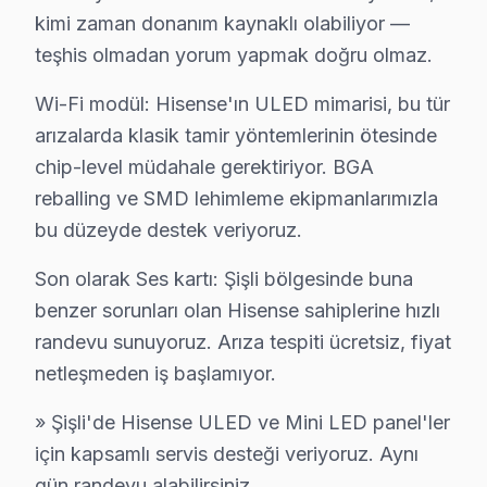
Şişli'da Hisense Servis Güvencesi – İşçilik ve 
kimi zaman donanım kaynaklı olabiliyor —
Hisense TV Servis Garanti Belgesi – Yazılı ve İmzalı Güvence
teşhis olmadan yorum yapmak doğru olmaz.
Şişli'da Hisense ekran tamiri yaptıranlar için Şişli gara
Wi-Fi modül: Hisense'ın ULED mimarisi, bu tür
Şişli'de her onarımda ne sağlıyoruz?
arızalarda klasik tamir yöntemlerinin ötesinde
• 2 yıl yazılı işçilik garantisi
chip-level müdahale gerektiriyor. BGA
• Şişli'de kullanılan orijinal parçalar için 2 yıl parça gar
reballing ve SMD lehimleme ekipmanlarımızla
• Aynı sorunun tekrarı → Şişli'de ücretsiz yeniden mü
bu düzeyde destek veriyoruz.
• Resmi fatura + garanti belgesi (kağıt/dijital)
Son olarak Ses kartı: Şişli bölgesinde buna
Şişli'de garanti süreci nasıl işler?
benzer sorunları olan Hisense sahiplerine hızlı
Onarım bittikten sonra Şişli servisimizde imzalı garanti 
randevu sunuyoruz. Arıza tespiti ücretsiz, fiyat
Şişli'da Hisense servisi sonrası güvende olun.
netleşmeden iş başlamıyor.
Şişli Hisense Ekspres Servis – Sabah Ara, Öğ
» Şişli'de Hisense ULED ve Mini LED panel'ler
için kapsamlı servis desteği veriyoruz. Aynı
TV arızası beklemez — biz de bekletmeyiz. Şişli'de Hi
gün randevu alabilirsiniz.