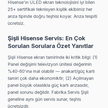
Hisense'ın ULED ekran teknolojisini iyi bilen
Mahmut Şevket Paşa bölgesindeki Hisense kullanıcıları için ha
25+ sertifikalı teknisyen kişilik ekibimiz her
Mahmut Şevket Paşa Hisense Açılmıyor Arıza →
arıza tipinde doğru teşhisi koyar. Arıza tespiti
Mecidiyeköy Hisense Servis
ücretsiz.
Mecidiyeköy'de Hisense TV güç kartı kondansatör şişmesi en 
Şişli TV Servis Merkezi →
Şişli Hisense Servis: En Çok
Sorulan Sorulara Özet Yanıtlar
Meşrutiyet Hisense Servis
Şişli genelinde Meşrutiyet bölgesinde Hisense TV kullanıcıla
Şişli Hisense ekran tamirinde iki kritik bilgi: (1)
Meşrutiyet Hisense Açılmıyor Arıza →
Panel değişimi televizyon ünitesi değerinin
%40-60'ına mal olabilir — anakart/güç kartı
Nişantaşı Hisense Servis
tamiri çok daha ekonomiktir; (2) Açılmayan
Nişantaşı mahallesi Hisense TV servisi için ön değerlendirm
panel büyük olasılıkla güç kartı arızasıdır,
Nişantaşı Hisense Açılmıyor Arıza →
panel sorunu değildir. Fabrika Servis Şişli
Osmanbey Hisense Servis
geneline aynı gün servis sunar, teşhis
Hisense TV'de T-Con kart arızası Osmanbey mahallesinde sık
ücretsizdir.