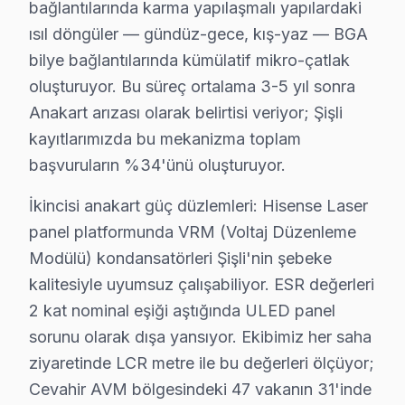
bağlantılarında karma yapılaşmalı yapılardaki
Cumhuriyet Mahallesi, genellikle yeni inşa edilmiş bin
ısıl döngüler — gündüz-gece, kış-yaz — BGA
bilye bağlantılarında kümülatif mikro-çatlak
Duatepe'de Hisense TV Servisi
oluşturuyor. Bu süreç ortalama 3-5 yıl sonra
Duatepe Mahallesi'nde kullanıcılar genellikle Hisense t
Anakart arızası olarak belirtisi veriyor; Şişli
Ergenekon'da Hisense TV Servisi
kayıtlarımızda bu mekanizma toplam
başvuruların %34'ünü oluşturuyor.
Ergenekon Mahallesi, modern yapılarla dolu olsa da, ba
İkincisi anakart güç düzlemleri: Hisense Laser
Esentepe'de Hisense TV Servisi
panel platformunda VRM (Voltaj Düzenleme
Esentepe Mahallesi, özellikle yeni binaların varlığı ile
Modülü) kondansatörleri Şişli'nin şebeke
kalitesiyle uyumsuz çalışabiliyor. ESR değerleri
Eskişehir'de Hisense TV Servisi
2 kat nominal eşiği aştığında ULED panel
Eskişehir Mahallesi, hem yeni hem de eski binaların bulu
sorunu olarak dışa yansıyor. Ekibimiz her saha
Feriköy'de Hisense TV Servisi
ziyaretinde LCR metre ile bu değerleri ölçüyor;
Cevahir AVM bölgesindeki 47 vakanın 31'inde
Feriköy Mahallesi, farklı yaş gruplarının yaşadığı bir b