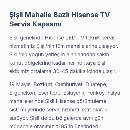
Şişli'de Hisense görüntüleme sistemi sahiplerine sund
ULED/Mini LED Panel ve Ekran Onarımı: Renk bozulması
Şişli Mahalle Bazlı Hisense TV
Kart Düzeyinde Tamir: Ana kart, güç kartı ve T-Con ka
Servis Kapsamı
Smart televizyon paneli Platform Sorunları: ULED ve 
Şişli genelinde Hisense LED TV teknik servis
Port ve Bağlantı Tamiri: HDMI, USB ve optik ses çıkış
hizmetimiz Şişli'nin tüm mahallelerine ulaşıyor.
» Şişli genelinde mobil servis ekibimizle yerinde teknik
Şişli'nin yoğun yerleşim alanlarından sakin
konut bölgelerine kadar her noktaya Şişli
Hisense Servisi Garanti ve Sonrası Destek
ekibimiz ortalama 30-45 dakika içinde ulaşır.
Şişli Hisense TV Servis Garanti Belgesi - 1 Yıl Parça Güvencesi
Şişli'de Hisense televizyon ünitesi tamirinde garanti po
19 Mayıs, Bozkurt, Cumhuriyet, Duatepe,
Ergenekon, Esentepe, Eskişehir, Feriköy, Fulya
Şişli servisinde işçilik garantisi: Hisense tamiri 6 a
mahallelerinde Şişli Hisense görüntüleme
Hisense parça garantisi: Şişli'de değiştirdiğimiz söz ko
sistemi yerinde servis hizmeti aktif olarak
Garanti belgesi: Her Şişli Hisense tamiri sonrası imzalı, ta
sürüyor. Şişli'de bu bölgelerde aynı gün
Şişli servis sonrası erişim: "Hisense TV'min sesi değişt
müdahale oranımız %95'in üzerindedir.