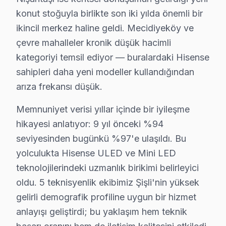
konut stoğuyla birlikte son iki yılda önemli bir
Şişli Hisense servis - TV Tamiri
ikincil merkez haline geldi. Mecidiyeköy ve
çevre mahalleler kronik düşük hacimli
Finans dokusuyla bilinen Şişli'da Hisense TV arızaları i
kategoriyi temsil ediyor — buralardaki Hisense
Şişli Hisense TV Kurulum ve Duvar Montaj Hiz
sahipleri daha yeni modeller kullandığından
arıza frekansı düşük.
Hisense televizyonunuz için Şişli'da profesyonel kuru
Kurulum hizmetlerimiz kapsamında:
Memnuniyet verisi yıllar içinde bir iyileşme
• Şişli'de tek veya çift ekran kurulumu (ev/ofis)
hikayesi anlatıyor: 9 yıl önceki %94
• Şişli servisimizde duvar tipi braket seçimi ve montajı
seviyesinden bugünkü %97'e ulaşıldı. Bu
• Şişli'de ses sistemi entegrasyonu (soundbar, ev sine
yolculukta Hisense ULED ve Mini LED
teknolojilerindeki uzmanlık birikimi belirleyici
• Şişli servisimizde uydu/kablo alıcısı bağlantısı ve ayar
oldu. 5 teknisyenlik ekibimiz Şişli'nin yüksek
• Şişli'de Smart görüntüleme sistemi uygulama kurulu
gelirli demografik profiline uygun bir hizmet
Şişli'da aynı gün televizyon paneli kurulum randevusu i
anlayışı geliştirdi; bu yaklaşım hem teknik