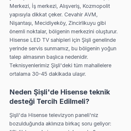
Merkezi, İş merkezi, Alışveriş, Kozmopolit
· Şişli Hi-Level
· Şişli iFFALCON
yapısıyla dikkat çeker. Cevahir AVM,
Nişantaşı, Mecidiyeköy, Zincirlikuyu gibi
· Şişli Samsung
· Şişli LG
önemli noktalar, bölgenin merkezini oluşturur.
Hisense LED TV sahipleri için Şişli genelinde
· Şişli Panasonic
· Şişli Toshiba
yerinde servis sunmamız, bu bölgenin yoğun
talep almasının başlıca nedenidir.
Teknisyenlerimiz Şişli'deki tüm mahallelere
ortalama 30-45 dakikada ulaşır.
Şişli Hisense Servis: En Çok Sorulan Sorular
Şişli Hisense ekran tamirinde iki kritik bilgi: (1) Pa
Neden Şişli'de Hisense teknik
desteği Tercih Edilmeli?
Şişli'da Hisense televizyon paneli'niz
Hisense Tamir Uzmanlığı
bozulduğunda aklınıza birkaç soru geliyor: