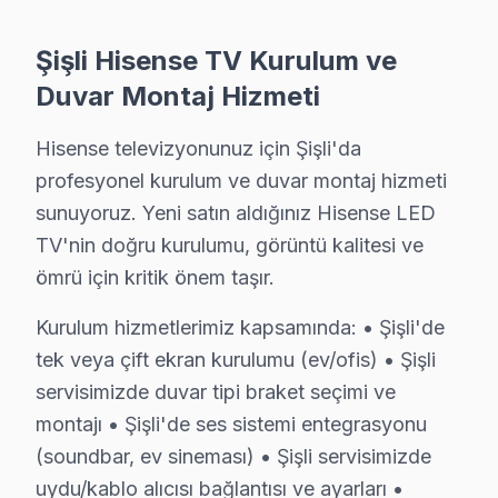
Osmanbey Hisense Anakart Tamiri →
Şişli Hisense TV Kurulum ve
Paşa Hisense Servis
Duvar Montaj Hizmeti
Hisense marka TV'niz Paşa'de çalışmıyorsa teknik ekibimizi
Şişli Hisense Servis →
Hisense televizyonunuz için Şişli'da
Teşvikiye Hisense Servis
profesyonel kurulum ve duvar montaj hizmeti
Teşvikiye bölgesindeki Hisense kullanıcıları için haftanın 7 g
sunuyoruz. Yeni satın aldığınız Hisense LED
TV'nin doğru kurulumu, görüntü kalitesi ve
Şişli Hisense Servis →
ömrü için kritik önem taşır.
Yayla Hisense Servis
Kurulum hizmetlerimiz kapsamında: • Şişli'de
Hisense TV'nizin Yayla adresine gelen ekibimiz osiloskop 
tek veya çift ekran kurulumu (ev/ofis) • Şişli
Yayla Hisense Açılmıyor Arıza →
servisimizde duvar tipi braket seçimi ve
montajı • Şişli'de ses sistemi entegrasyonu
Şişli Hisense TV Servis Hizmet Bölgesi
(soundbar, ev sineması) • Şişli servisimizde
uydu/kablo alıcısı bağlantısı ve ayarları •
Şişli bölgesine kapıya gelen Hisense TV tamir servisi hizmetimiz