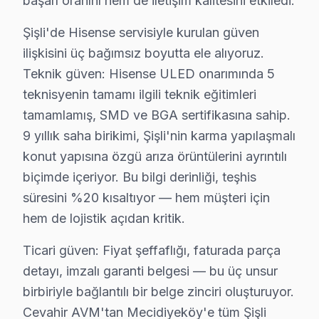
başarı oranını hem de iletişim kalitesini etkiledi.
Şişli Hisense TV Bakım Hizmeti – Arızaları Önl
Düzenli bakım, Hisense televizyonunuzun ömrünü uzatı
Şişli'de Hisense servisiyle kurulan güven
TV bakım hizmetlerimiz:
ilişkisini üç bağımsız boyutta ele alıyoruz.
Teknik güven: Hisense ULED onarımında 5
• Şişli'de panel ve LED backlight kontrolü
teknisyenin tamamı ilgili teknik eğitimleri
• Soğutma fanı temizliği ve termal macun yenileme — Ş
tamamlamış, SMD ve BGA sertifikasına sahip.
• Şişli'de anakart kapasitör ve kondansatör kontrolü
9 yıllık saha birikimi, Şişli'nin karma yapılaşmalı
• HDMI port ve bağlantı noktası temizliği — Şişli
konut yapısına özgü arıza örüntülerini ayrıntılı
• Şişli'de yazılım ve firmware güncelleme kontrolü
biçimde içeriyor. Bu bilgi derinliği, teşhis
Şişli bölgesinde Hisense televizyonlarınız için yılda 1
süresini %20 kısaltıyor — hem müşteri için
hem de lojistik açıdan kritik.
Şişli'da Hisense TV Yerinde Onarım – Evinize 
Ticari güven: Fiyat şeffaflığı, faturada parça
Şişli'da Hisense televizyonunuz arızalandığında onu bi
detayı, imzalı garanti belgesi — bu üç unsur
Yerinde tamir sürecimiz — Şişli:
birbiriyle bağlantılı bir belge zinciri oluşturuyor.
• Şişli'de yerinde teşhis ve anlık fiyat teklifi
Cevahir AVM'tan Mecidiyeköy'e tüm Şişli