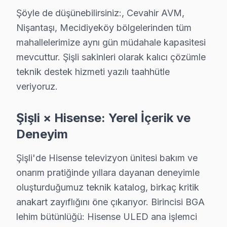
Şöyle de düşünebilirsiniz:, Cevahir AVM,
İkinci sorun, "Ses kaybı" olarak bilinen durumdur. Gen
Nişantaşı, Mecidiyeköy bölgelerinden tüm
Üçüncü olarak "Yazılım hatası" sıklıkla genç kullanıc
mahallelerimize aynı gün müdahale kapasitesi
Dördüncü sorun, "Backlight arızası"dır. Bu durum, Hise
mevcuttur. Şişli sakinleri olarak kalıcı çözümle
Son olarak, "Anakart arızası" sıkça karşılaşılan bir di
teknik destek hizmeti yazılı taahhütle
Şişli'deki Hisense kullanıcıları, televizyon arızalar
veriyoruz.
Şişli'de Hisense TV: Kuşaklar Arası Kullanım Fa
Şişli × Hisense: Yerel İçerik ve
Deneyim
19 Mayıs'ta Hisense TV Servisi
19 Mayıs Mahallesi, genel olarak yenilenen yapıları ile
Şişli'de Hisense televizyon ünitesi bakım ve
onarım pratiğinde yıllara dayanan deneyimle
Bozkurt'ta Hisense TV Servisi
oluşturduğumuz teknik katalog, birkaç kritik
Bozkurt Mahallesi'nde, özellikle de 80'ler ve 90'lara a
anakart zayıflığını öne çıkarıyor. Birincisi BGA
lehim bütünlüğü: Hisense ULED ana işlemci
Cumhuriyet'te Hisense TV Servisi