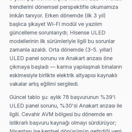
trendlerini dönemsel perspektifle okumamıza
Teşvikiye, genellikle orta ve üst gelir grubuna sahip a
imkân tanıyor. Erken dönemde (ilk 3 yıl)
Yayla'da Hisense TV Servisi
başlıca şikayet Wi-Fi modül ve yazılım
güncelleme sorunlarıydı; Hisense ULED
Yayla, sakin ve huzurlu bir yaşam sunan bir mahalle olar
modellerinin ilk sürümleriyle ilgili bu sorunlar
Hisense Tamir vs Yenileme: Kuşağa Göre Kara
zamanla azaldı. Orta dönemde (3-5. yıllar)
ULED panel sorunu ve Anakart arızası öne
Şişli bölgesinde Hisense TV tamir fiyatları, cihazın mod
çıkmaya başladı — karma yapılaşmalı binaların
Güç kartı, LED backlight ve T-Con kart için ayrı ayrı fi
eskimesiyle birlikte elektrik altyapısı kaynaklı
Bu fiyatları etkileyen diğer önemli faktörler ise garan
vakalar artış eğilimi sergiledi.
Şişli'de Her Kuşağa Hisense Servisi: Fabrika Y
Güncel tablo şu: aylık 78 başvurunun %39'i
ULED panel sorunu, %30'si Anakart arızası ile
Şişli bölgesindeki farklı yaş gruplarına hitap eden His
ilgili. Cevahir AVM bölgesi bu dönemde en
Örneğin, gençler için online randevu sistemi ve sosyal 
istikrarlı başvuru kaynağı olmayı sürdürüyor;
Fabrika Servis, her yaş grubunun farklı taleplerine yan
Nişantaşı ise kentsel dönüşümün getirdiği yeni