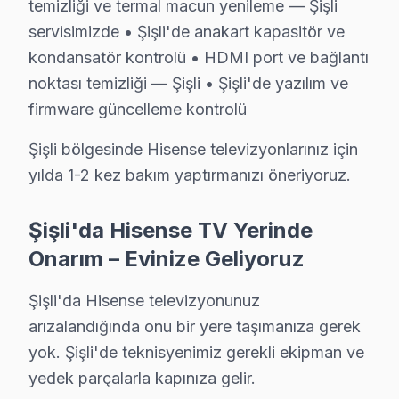
temizliği ve termal macun yenileme — Şişli
servisimizde • Şişli'de anakart kapasitör ve
Murat T. — Hisense Servis Uzmanı
kondansatör kontrolü • HDMI port ve bağlantı
12 yıllık Hisense TV tamir deneyimi. Şişli ve çevre ilçelere 
· Hisense fabrika servis sertifikası
noktası temizliği — Şişli • Şişli'de yazılım ve
· Orijinal ve OEM yedek parça tedarikçisi
firmware güncelleme kontrolü
· 2010'dan günümüze tüm Hisense modelleri
Şişli bölgesinde Hisense televizyonlarınız için
Şişli Servis İstatistikleri
yılda 1-2 kez bakım yaptırmanızı öneriyoruz.
· Şişli'de
450+
Hisense TV tamiri
· Müşteri memnuniyeti
%96
Şişli'da Hisense TV Yerinde
· Ortalama tamir süresi:
1–2 iş günü
Onarım – Evinize Geliyoruz
· Tüm işlemler
2 yıl garantili
Şişli'da Hisense televizyonunuz
arızalandığında onu bir yere taşımanıza gerek
Bu sayfayla ilgili hizmet sayfaları:
yok. Şişli'de teknisyenimiz gerekli ekipman ve
↑ Hisense Servis Ana Sayfası
yedek parçalarla kapınıza gelir.
↑ Şişli TV Servis Merkezi