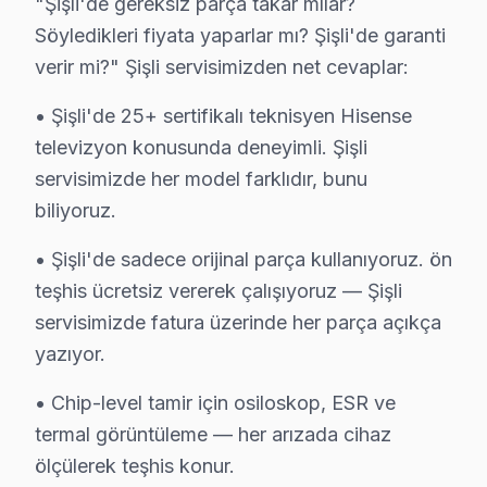
"Şişli'de gereksiz parça takar mılar?
✓ 15+ Yıl Deneyim
Söyledikleri fiyata yaparlar mı? Şişli'de garanti
✓ Yazılı Garanti Belgesi
verir mi?" Şişli servisimizden net cevaplar:
✓ Orijinal Yedek Parça
✓ Ücretsiz Arıza Tespiti
• Şişli'de 25+ sertifikalı teknisyen Hisense
televizyon konusunda deneyimli. Şişli
Şişli, İstanbul'un köklü ilçelerinden biri olup bölgemizdeki İsta
servisimizde her model farklıdır, bunu
biliyoruz.
Hisense Arıza Profili: Yaş Grubu Analizi
• Şişli'de sadece orijinal parça kullanıyoruz. ön
Şişli ilçesi, çok çeşitli yaş gruplarından oluşan bir n
teşhis ücretsiz vererek çalışıyoruz — Şişli
Şişli'nin coğrafi konumu, ulaşım ağı ve mahalle karakte
servisimizde fatura üzerinde her parça açıkça
Örneğin, yaşlı bireyler sıklıkla Hisense 32A5600 model
yazıyor.
Genel olarak, Hisense televizyonları farklı yaş gruplar
• Chip-level tamir için osiloskop, ESR ve
termal görüntüleme — her arızada cihaz
Şişli Mahallelerinde Hisense Servis: Kuşak Per
ölçülerek teşhis konur.
Şişli'de Hisense televizyonlarıyla ilgili en sık karşı