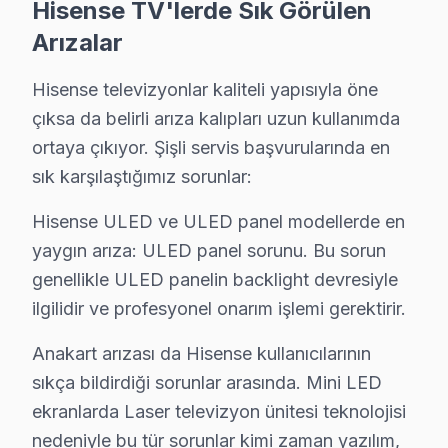
Hisense TV'lerde Sık Görülen
• Panel (ekran) değişimi: ₺1.500 – ₺8.000 (boyut ve te
Arızalar
• LED backlight tamiri: ₺500 – ₺2.000
• Anakart tamiri/değişimi: ₺500 – ₺1.800
Hisense televizyonlar kaliteli yapısıyla öne
• Güç kartı (power board) tamiri: ₺400 – ₺1.200
çıksa da belirli arıza kalıpları uzun kullanımda
ortaya çıkıyor. Şişli servis başvurularında en
• T-Con kartı değişimi: ₺350 – ₺900
sık karşılaştığımız sorunlar:
• Ses kartı/hoparlör tamiri: ₺300 – ₺700
• Yazılım güncelleme ve hata giderme: ₺200 – ₺500
Hisense ULED ve ULED panel modellerde en
• Kapasitör değişimi (anakart): ₺250 – ₺600
yaygın arıza: ULED panel sorunu. Bu sorun
Şişli'de ödeme kolaylığı:
genellikle ULED panelin backlight devresiyle
ilgilidir ve profesyonel onarım işlemi gerektirir.
• Nakit, kredi kartı, taksit
• Fatura kesilir (KDV dahil)
Anakart arızası da Hisense kullanıcılarının
• Ön ödeme istenmez
sıkça bildirdiği sorunlar arasında. Mini LED
Şişli'da Hisense servis fiyatı için randevu alın — teşhis 
ekranlarda Laser televizyon ünitesi teknolojisi
nedeniyle bu tür sorunlar kimi zaman yazılım,