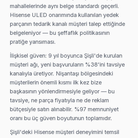
• Şişli servisimizde parça onayınız olmadan işlem baş
mahallelerinde aynı belge standardı geçerli.
• Şişli'de sertifikalı teknisyen ile güvenli servis
Hisense ULED onarımında kullanılan yedek
• Şişli servisimizde servis belgesi ve garanti fişi verilir
parçanın tedarik kanalı müşteri talep ettiğinde
• Şişli'de ek arıza çıkması halinde bilgilendirme
belgeleniyor — bu şeffaflık politikasının
Hisense panel ürünleriniz için Şişli'de güvenilir ve hız
pratiğe yansıması.
İlişkisel güven: 9 yıl boyunca Şişli'de kurulan
Şişli Bölgesi ve Hisense TV Desteği
müşteri ağı, yeni başvuruların %38'ini tavsiye
İstanbul Avrupa Yakası içinde yer alan Şişli, yaklaşık
kanalıyla üretiyor. Nişantaşı bölgesindeki
müşterilerin önemli kısmı ilk kez bize
Neden Şişli'de Hisense teknik desteği Tercih 
başkasının yönlendirmesiyle geliyor — bu
Şişli Hisense TV Ekran Anakart Profesyonel Servis ve Tamir
tavsiye, ne parça fiyatıyla ne de reklam
Şişli'da Hisense televizyon paneli'niz bozulduğunda aklı
bütçesiyle satın alınabilir. %97 memnuniyet
• Şişli'de 25+ sertifikalı teknisyen Hisense televizyon 
oranı bu üç güven boyutunun toplamıdır.
• Şişli'de sadece orijinal parça kullanıyoruz. ön teşhi
Şişli'deki Hisense müşteri deneyimini temsil
• Chip-level tamir için osiloskop, ESR ve termal görü