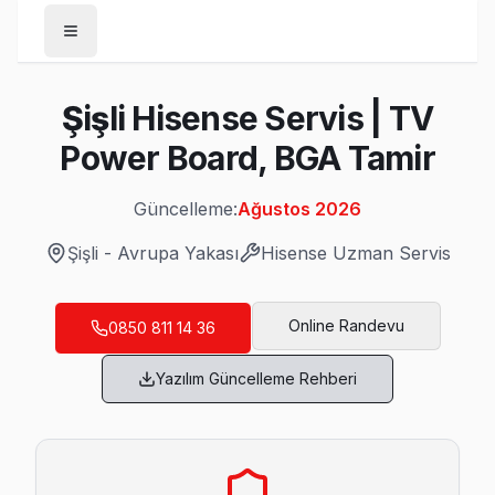
Anasayfa
Şişli Hisense Servis | TV
/
Şişli
Power Board, BGA Tamir
/
Hisense
Güncelleme:
Ağustos 2026
Son Güncelleme:
Ağustos 2026
Şişli
-
Avrupa Yakası
Hisense
Uzman Servis
Online Randevu
0850 811 14 36
Şişli'da Mahalle Mahalle Hisense TV Servis
Yazılım Güncelleme Rehberi
19 Mayıs Hisense Servis
19 Mayıs'deki Hisense TV kullanıcılarına ikinci el cihaz alır
Hisense Servis Merkezi →