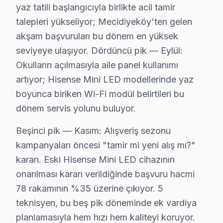
yaz tatili başlangıcıyla birlikte acil tamir
• LED/Backlight: 250 – 700 TL
talepleri yükseliyor; Mecidiyeköy'ten gelen
• Güç Kartı: 350 – 950 TL
akşam başvuruları bu dönem en yüksek
• Anakart: 600 – 1.800 TL
seviyeye ulaşıyor. Dördüncü pik — Eylül:
• Panel: 2.200 – 7.000 TL
Okulların açılmasıyla aile panel kullanımı
Şişli'de teşhis ücretsiz; onay olmadan iş başlamaz.
artıyor; Hisense Mini LED modellerinde yaz
Şişli Hisense saha ölçüm notu: 365 gün içinde Şişli'de
boyunca biriken Wi-Fi modül belirtileri bu
dönem servis yolunu buluyor.
Şişli Hisense TV Arızaları – Televizyonunuz S
Beşinci pik — Kasım: Alışveriş sezonu
Şişli'de Hisense TV arızası yaşanınca ilk düşünce çoğun
kampanyaları öncesi "tamir mi yeni alış mı?"
Ekran tamamen karardıysa ya da görüntü titriyorsa, bu ç
kararı. Eski Hisense Mini LED cihazının
Hisense Smart TV platformunda yaşanan donma, uygulam
onarılması kararı verildiğinde başvuru hacmi
Şişli bölgesinde Hisense akıllı TV tamiri için teklif alma
78 rakamının %35 üzerine çıkıyor. 5
teknisyen, bu beş pik döneminde ek vardiya
Şişli Hisense TV Teknik Destek Kapsamımız
planlamasıyla hem hızı hem kaliteyi koruyor.