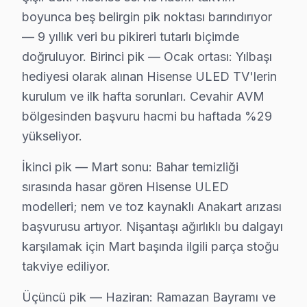
Şişli'de Hisense televizyon ünitesi servis menüsü: TV
boyunca beş belirgin pik noktası barındırıyor
Şişli'de Hisense Yazılım Altyapısı
— 9 yıllık veri bu pikireri tutarlı biçimde
doğruluyor. Birinci pik — Ocak ortası: Yılbaşı
Şişli'de VIDAA U6/U7 (2023-2024), Android panel bazı 
hediyesi olarak alınan Hisense ULED TV'lerin
Şişli Servisinde Hisense Panel Teknolojisi
kurulum ve ilk hafta sorunları. Cevahir AVM
Şişli'de hisense, Çin merkezli olup ULED (Ultra LED) ad
bölgesinden başvuru hacmi bu haftada %29
Şişli'de Hisense Ana Kart ve İşlemci
yükseliyor.
Şişli'de hi-View Engine işlemcisi Hisense'in görüntü iş
İkinci pik — Mart sonu: Bahar temizliği
Şişli Servisimizde Sık Karşılaştığımız Hisense Teknik N
sırasında hasar gören Hisense ULED
1. Şişli'de ULED dimming arızasında her bölge bağımsız 
modelleri; nem ve toz kaynaklı Anakart arızası
2. Şişli'de VIDAA platform sorunlarında USB factory r
başvurusu artıyor. Nişantaşı ağırlıklı bu dalgayı
3. Şişli'de Hisense-Toshiba ortak platform: bazı anak
karşılamak için Mart başında ilgili parça stoğu
Şişli'de Sık Servis Yaptığımız Hisense Modelleri: U
takviye ediliyor.
U7K ULED 4K modelinde VIDAA platform sorunlarında 
Üçüncü pik — Haziran: Ramazan Bayramı ve
Şişli söz konusu model Fiyat Aralıkları (2025):