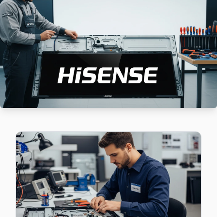
Hisense TV Esentepe adresinde firmware güncellemesi sonr
Şişli Hisense Servis →
Eskişehir Hisense Servis
Eskişehir mahallesi Hisense TV servisinde şeffaf çalışıyoruz:
Eskişehir Hisense Açılmıyor Arıza →
Feriköy Hisense Servis
Feriköy bölgesindeki Hisense kullanıcıları için haftanın 7 gün
Hisense Servis Merkezi →
Fulya Hisense Servis
Fulya sakinlerine özel: Hisense TV tamirinde parça değişimi 
Şişli TV Servis Merkezi →
Gülbahar Hisense Servis
Şişli'da Gülbahar mahallesi Hisense kullanıcıları arıza so