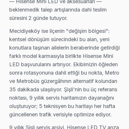
— Hisense Mini LED ve aksesuarları —
beklenmedik talep artışlarında dahi teslim
Mecidiyeköy'de Hisense TV Servisi
süresini 2 günde tutuyor.
Mecidiyeköy Mahallesi’nde Hisense televizyon tamiri a
Mecidiyeköy ise ilçenin "değişim bölgesi":
Meşrutiyet'de Hisense TV Servisi
kentsel dönüşüm sürecindeki bu alan, yeni
Meşrutiyet Mahallesi’nde Hisense televizyon arızası ya
konutlara taşınan ailelerin beraberinde getirdiği
farklı model karmasıyla birlikte Hisense Mini
Nişantaşı'nda Hisense TV Servisi
LED başvurularını artırıyor. Ekibimizin öğleden
Nişantaşı Mahallesi’nde Hisense televizyon bakımı almak
sonra rotasyonuna dahil ettiği bu nokta, Metro
ve Metrobüs güzergâhının alternatif kolundan
Osmanbey'de Hisense TV Servisi
35 dakikada ulaşılıyor. Şişli'nin bu üç referans
Osmanbey Mahallesi’nde Hisense televizyonunuzda bir 
noktası, 9 yıllık servis haritamızın dayanağını
Paşa'da Hisense TV Servisi
oluşturuyor; 5 teknisyen bu haritayı her hafta
güncellenen trafik verisiyle optimize ediyor.
Paşa Mahallesi’nde Hisense TV tamiri için yerel uzmanla
9 yıllık Şişli servis arşivi, Hisense LED TV arıza
Teşvikiye'de Hisense TV Servisi