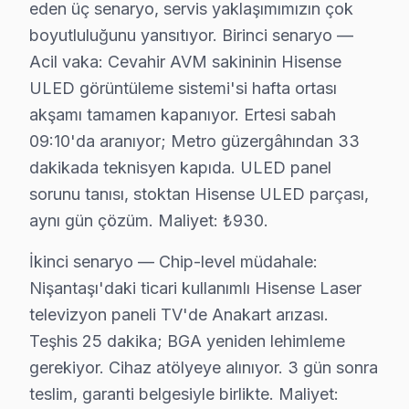
eden üç senaryo, servis yaklaşımımızın çok
Şöyle de düşünebilirsiniz:, Cevahir AVM, Nişantaşı, Me
boyutluluğunu yansıtıyor. Birinci senaryo —
Acil vaka: Cevahir AVM sakininin Hisense
Şişli × Hisense: Yerel İçerik ve Deneyim
ULED görüntüleme sistemi'si hafta ortası
Şişli'de Hisense televizyon ünitesi bakım ve onarım pr
akşamı tamamen kapanıyor. Ertesi sabah
İkincisi anakart güç düzlemleri: Hisense Laser panel 
09:10'da aranıyor; Metro güzergâhından 33
Üçüncüsü eMMC depolama: Hisense Mini LED modellerinde
dakikada teknisyen kapıda. ULED panel
Şişli coğrafyasını Hisense servis perspektifinden okur
sorunu tanısı, stoktan Hisense ULED parçası,
Nişantaşı ikinci kritik referans: karma yapılaşmalı yap
aynı gün çözüm. Maliyet: ₺930.
Mecidiyeköy ise ilçenin "değişim bölgesi": kentsel dönü
İkinci senaryo — Chip-level müdahale:
9 yıllık Şişli servis arşivi, Hisense LED TV arıza tren
Nişantaşı'daki ticari kullanımlı Hisense Laser
Güncel tablo şu: aylık 78 başvurunun %39'i ULED panel 
televizyon paneli TV'de Anakart arızası.
Memnuniyet verisi yıllar içinde bir iyileşme hikayesi an
Teşhis 25 dakika; BGA yeniden lehimleme
Şişli'de Hisense servisiyle kurulan güven ilişkisini üç 
gerekiyor. Cihaz atölyeye alınıyor. 3 gün sonra
Ticari güven: Fiyat şeffaflığı, faturada parça detayı, 
teslim, garanti belgesiyle birlikte. Maliyet: