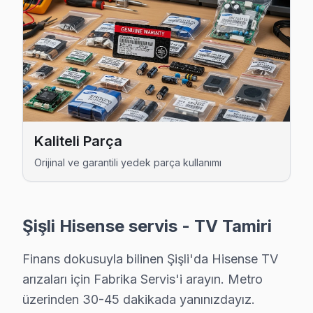
İnönü Hisense Servis
Hisense TV'niz İnönü'de arıza yaptıysa taşımanıza gerek yo
Hisense Servis Merkezi →
İzzet Paşa Hisense Servis
Şişli'da İzzet Paşa bölgesindeki Hisense kullanıcılarına not
İzzet Paşa Hisense Açılmıyor Arıza →
Kaliteli Parça
Kaptanpaşa Hisense Servis
Orijinal ve garantili yedek parça kullanımı
Şişli'da Kaptanpaşa mahallesi Hisense kullanıcıları arıza 
Şişli TV Servis Merkezi →
Şişli Hisense servis - TV Tamiri
Kuştepe Hisense Servis
Kuştepe mahallesinde Hisense TV arızaları için aynı gün rande
Finans dokusuyla bilinen Şişli'da Hisense TV
Hisense Servis Merkezi →
arızaları için Fabrika Servis'i arayın. Metro
üzerinden 30-45 dakikada yanınızdayız.
Mahmut Şevket Paşa Hisense Servis