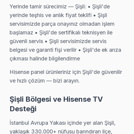
Yerinde tamir sürecimiz — Şişli: • Şişli'de
yerinde teşhis ve anlık fiyat teklifi • Şişli
servisimizde parça onayınız olmadan işlem
başlamaz • Şişli'de sertifikalı teknisyen ile
Şişli Yakın İlçelerde Hisense Servisi
güvenli servis • Şişli servisimizde servis
· Arnavutköy Hisense
· Avcılar Hisense
belgesi ve garanti fişi verilir • Şişli'de ek arıza
çıkması halinde bilgilendirme
· Bağcılar Hisense
· Bahçelievler Hisense
Hisense panel ürünleriniz için Şişli'de güvenilir
· Bakırköy Hisense
· Başakşehir Hisense
ve hızlı çözüm — bizi arayın.
· Bayrampaşa Hisense
· Beşiktaş Hisense
Şişli Bölgesi ve Hisense TV
Desteği
Şişli Diğer Marka Servisleri
İstanbul Avrupa Yakası içinde yer alan Şişli,
· Şişli Sony
· Şişli Philips
yaklaşık 330.000+ nüfusu barındıran ilçe,