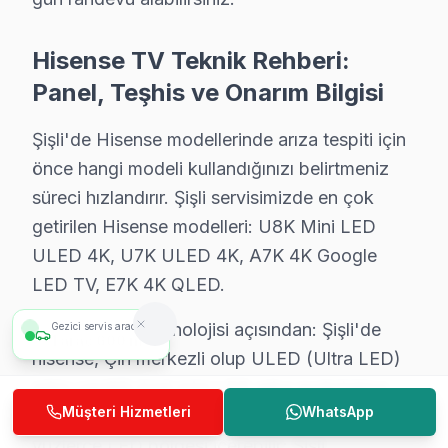
Hızlı müdahale garantimiz:
• Şişli'de ekspres servis: 4 saat içinde müdahale garant
Hisense TV Teknik Rehberi:
• Teknisyen yolda iken anlık konum bildirimi
Panel, Teşhis ve Onarım Bilgisi
• Şişli parça temin süresi: aynı gün (stokta mevcutsa)
• Şişli'de iş yerine özel mesai saati dışı servis
Şişli'de Hisense modellerinde arıza tespiti için
• Servis tamamlandığında e-posta/SMS bildirimi
önce hangi modeli kullandığınızı belirtmeniz
süreci hızlandırır. Şişli servisimizde en çok
Gün içinde Şişli'da Hisense servis randevusu almak i
getirilen Hisense modelleri: U8K Mini LED
Hisense Servis Teknisyenleri – Şişli Profesyo
ULED 4K, U7K ULED 4K, A7K 4K Google
LED TV, E7K 4K QLED.
Doğru teşhis ve kalıcı çözüm, deneyimli teknisyenle
Teknisyen yetkinliklerimiz:
Şişli'de panel teknolojisi açısından: Şişli'de
Gezici servis aracımız
2
araç
1 km
• Şişli'de fabrika eğitimli teknik uzmanlar
hisense, Çin merkezli olup ULED (Ultra LED)
• Dijital teşhis ekipmanı kullanımı
adını verdiği özel mini LED arka aydınlatma
Müşteri Hizmetleri
WhatsApp
sistemiyle bilinir. ULED, bölgesel dimming için
• Şişli servisimizde panel ölçüm ve oscilloskop analizi
yüzlerce LED bölgesi içerebilir; Şişli