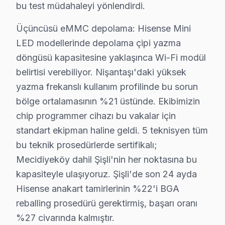
bu test müdahaleyi yönlendirdi.
Fulya'da Hisense TV Servisi
Üçüncüsü eMMC depolama: Hisense Mini
Fulya Mahallesi, modern yapıları ve dinamik yaşam tarzıy
LED modellerinde depolama çipi yazma
Gülbahar'da Hisense TV Servisi
döngüsü kapasitesine yaklaşınca Wi-Fi modül
belirtisi verebiliyor. Nişantaşı'daki yüksek
Gülbahar Mahallesi'nde kullanıcılar, Hisense televizyon
yazma frekanslı kullanım profilinde bu sorun
Halaskargazi'de Hisense TV Servisi
bölge ortalamasının %21 üstünde. Ekibimizin
Halaskargazi Mahallesi, özellikle çeşitli yaş gruplarını
chip programmer cihazı bu vakalar için
standart ekipman haline geldi. 5 teknisyen tüm
Halide Edip Adıvar'da Hisense TV Servisi
bu teknik prosedürlerde sertifikalı;
Halide Edip Adıvar Mahallesi, çeşitli yaş gruplarının 
Mecidiyeköy dahil Şişli'nin her noktasına bu
kapasiteyle ulaşıyoruz. Şişli'de son 24 ayda
Halil Rıfat Paşa'da Hisense TV Servisi
Hisense anakart tamirlerinin %22'i BGA
Halil Rıfat Paşa Mahallesi’nde yaşayanlar için, Hisens
reballing prosedürü gerektirmiş, başarı oranı
%27 civarında kalmıştır.
Harbiye'de Hisense TV Servisi