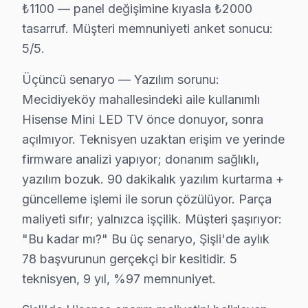
₺1100 — panel değişimine kıyasla ₺2000
İlişkisel güven: 9 yıl boyunca Şişli'de kurulan müşteri
tasarruf. Müşteri memnuniyeti anket sonucu:
Şişli'deki Hisense müşteri deneyimini temsil eden üç
5/5.
İkinci senaryo — Chip-level müdahale: Nişantaşı'daki t
Üçüncü senaryo — Yazılım sorunu: Mecidiyeköy mahallesi
Üçüncü senaryo — Yazılım sorunu:
Şişli'de Hisense onarım maliyetini belirleyen faktörle
Mecidiyeköy mahallesindeki aile kullanımlı
Hisense Mini LED TV önce donuyor, sonra
İkinci faktör — Arıza derinliği: Yüzeysel Wi-Fi modül 
açılmıyor. Teknisyen uzaktan erişim ve yerinde
Dördüncü faktör — Parça temini: Stokta hazır bu marka
firmware analizi yapıyor; donanım sağlıklı,
Şişli'deki Hisense servis hacmi takvim boyunca beş bel
yazılım bozuk. 90 dakikalık yazılım kurtarma +
İkinci pik — Mart sonu: Bahar temizliği sırasında hasar
güncelleme işlemi ile sorun çözülüyor. Parça
Üçüncü pik — Haziran: Ramazan Bayramı ve yaz tatili b
maliyeti sıfır; yalnızca işçilik. Müşteri şaşırıyor:
Beşinci pik — Kasım: Alışveriş sezonu kampanyaları ön
"Bu kadar mı?" Bu üç senaryo, Şişli'de aylık
78 başvurunun gerçekçi bir kesitidir. 5
Şişli Mahalle Bazlı Hisense TV Servis Kapsamı
teknisyen, 9 yıl, %97 memnuniyet.
Şişli genelinde Hisense LED TV teknik servis hizmetimiz