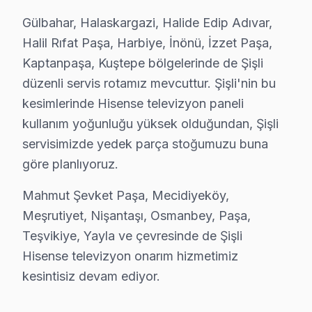
Şişli Hisense Orijinal Yedek Parça – Kalitede
Gülbahar, Halaskargazi, Halide Edip Adıvar,
Şişli'de Hisense televizyonlarınız için orijinal yedek p
Halil Rıfat Paşa, Harbiye, İnönü, İzzet Paşa,
Kaptanpaşa, Kuştepe bölgelerinde de Şişli
Şişli akıllı TV yedek parça hizmetlerimiz:
düzenli servis rotamız mevcuttur. Şişli'nin bu
• Şişli'de Panel (LCD, OLED, QLED) ve LED backlight st
kesimlerinde Hisense televizyon paneli
• Şişli'de Anakart (mainboard) ve güç kartı (power boa
kullanım yoğunluğu yüksek olduğundan, Şişli
• Şişli'de T-Con kartı ve inverter kart değişimi
servisimizde yedek parça stoğumuzu buna
• Şişli'de uzaktan kumanda alıcısı ve HDMI port değişi
göre planlıyoruz.
• Şişli'de tüm parçalarda 2 yıl garanti
Mahmut Şevket Paşa, Mecidiyeköy,
• Hızlı tedarik: çoğu parça Şişli stoğumuzda mevcut
Meşrutiyet, Nişantaşı, Osmanbey, Paşa,
Şişli'de muadil parça kullanımının riskleri: Daha büyük a
Teşvikiye, Yayla ve çevresinde de Şişli
Hisense TV Arıza Onarım Maliyeti – Şişli Fiyat
Hisense televizyon onarım hizmetimiz
kesintisiz devam ediyor.
Hisense görüntüleme sistemi tamiri için Şişli'da net ve
2025 Şişli Hisense televizyon paneli servis ücretleri: