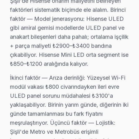
Şişli'de Hisense onarım maliyetini belirleyen
19 Mayıs, Bozkurt, Cumhuriyet, Duatepe, Ergenekon, Es
faktörleri sistematik biçimde ele alalım. Birinci
Gülbahar, Halaskargazi, Halide Edip Adıvar, Halil Rıf
faktör — Model jenerasyonu: Hisense ULED
Mahmut Şevket Paşa, Mecidiyeköy, Meşrutiyet, Nişantaş
gibi amiral gemisi modellerde ULED panel ve
anakart bileşenleri daha pahalı; ortalama işçilik
Hisense TV'lerde Sık Görülen Arızalar
+ parça maliyeti ₺2900–₺3400 bandına
Hisense televizyonlar kaliteli yapısıyla öne çıksa da bel
çıkabiliyor. Hisense Mini LED orta segment ise
Hisense ULED ve ULED panel modellerde en yaygın arıza
₺850–₺1200 aralığında kalıyor.
Anakart arızası da Hisense kullanıcılarının sıkça bild
İkinci faktör — Arıza derinliği: Yüzeysel Wi-Fi
Wi-Fi modül: Hisense'ın ULED mimarisi, bu tür arızala
modül vakası ₺800 civarındayken ileri evre
Son olarak Ses kartı: Şişli bölgesinde buna benzer sor
ULED panel sorunu müdahalesi ₺3100'a
» Şişli'de Hisense ULED ve Mini LED panel'ler için kaps
yaklaşabiliyor. Birinin yarım günde, diğerinin iki
günde tamamlanması bu fark fiyatını
Hisense TV Teknik Rehberi: Panel, Teşhis ve O
meşrulaştırıyor. Üçüncü faktör — Lojistik:
Şişli'de Hisense modellerinde arıza tespiti için önce
Şişli'de Metro ve Metrobüs erişimli
Şişli'de panel teknolojisi açısından: Şişli'de hisense,